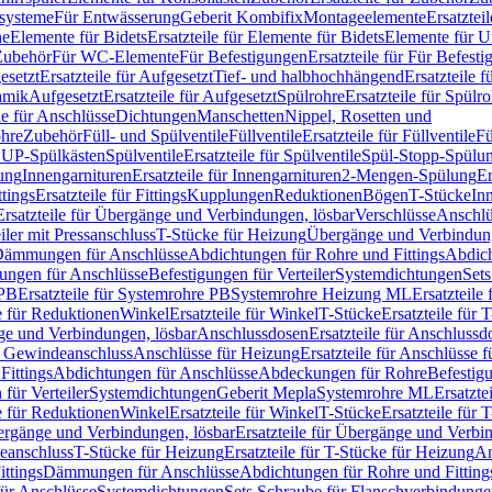
ssysteme
Für Entwässerung
Geberit Kombifix
Montageelemente
Ersatztei
he
Elemente für Bidets
Ersatzteile für Elemente für Bidets
Elemente für U
 Zubehör
Für WC-Elemente
Für Befestigungen
Ersatzteile für Für Befest
esetzt
Ersatzteile für Aufgesetzt
Tief- und halbhochhängend
Ersatzteile 
amik
Aufgesetzt
Ersatzteile für Aufgesetzt
Spülrohre
Ersatzteile für Spülr
le für Anschlüsse
Dichtungen
Manschetten
Nippel, Rosetten und
ohre
Zubehör
Füll- und Spülventile
Füllventile
Ersatzteile für Füllventile
Fü
ür UP-Spülkästen
Spülventile
Ersatzteile für Spülventile
Spül-Stopp-Spülu
ung
Innengarnituren
Ersatzteile für Innengarnituren
2-Mengen-Spülung
Er
ttings
Ersatzteile für Fittings
Kupplungen
Reduktionen
Bögen
T-Stücke
In
Ersatzteile für Übergänge und Verbindungen, lösbar
Verschlüsse
Anschlü
iler mit Pressanschluss
T-Stücke für Heizung
Übergänge und Verbindung
ämmungen für Anschlüsse
Abdichtungen für Rohre und Fittings
Abdich
gungen für Anschlüsse
Befestigungen für Verteiler
Systemdichtungen
Set
 PB
Ersatzteile für Systemrohre PB
Systemrohre Heizung ML
Ersatzteil
le für Reduktionen
Winkel
Ersatzteile für Winkel
T-Stücke
Ersatzteile für 
nge und Verbindungen, lösbar
Anschlussdosen
Ersatzteile für Anschlussd
it Gewindeanschluss
Anschlüsse für Heizung
Ersatzteile für Anschlüsse 
Fittings
Abdichtungen für Anschlüsse
Abdeckungen für Rohre
Befestig
für Verteiler
Systemdichtungen
Geberit Mepla
Systemrohre ML
Ersatzte
le für Reduktionen
Winkel
Ersatzteile für Winkel
T-Stücke
Ersatzteile für 
rgänge und Verbindungen, lösbar
Ersatzteile für Übergänge und Verbi
deanschluss
T-Stücke für Heizung
Ersatzteile für T-Stücke für Heizung
An
ttings
Dämmungen für Anschlüsse
Abdichtungen für Rohre und Fitting
für Anschlüsse
Systemdichtungen
Sets Schraube für Flanschverbindung