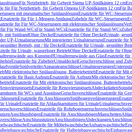
lauslösung
Für Netzbetrieb, für Geberit Sigma UP-Spülkästen 12 cm
Ers
ile für Für Netzbetrieb, für Geberit Omega UP-Spülkästen 12 cm
Für Ba
rungen mit pneumatischer Spülauslösung
Ersatzteile für WC-Steuerun
g
Ersatzteile für Für 1-Mengen-Spülung
Zubehör für WC-Steuerungen
Er
satzteile für Für WC-Steuerungen mit elektronischer Spülauslösung
Ver
le für Für Wand-WCs
Für Stand-WCs
Ersatzteile für Für Stand-WCs
Zube
ieb, mit Spülrand
Ohne Deckel
Ersatzteile für Ohne Deckel
Urinale, gespü
 oder UP-Urinalsteuerung
Mit integrierter Urinalsteuerung
Ersatzteile für 
 gespülter Betrieb, mit / für Deckel
Ersatzteile für Urinale, gespülter Bet
zteile für Urinale, wasserloser Betrieb
Ohne Deckel
Ersatzteile für Ohn
inaltrennwände aus Kunststoff
Urinaltrennwände aus Glas
Ersatzteile fü
behör
Ersatzteile für Zubehör
Urinaldeckel
Geruchsverschlüsse und Zub
aufventile
Spülverteiler
Apparateanschlüsse
Urinalsteuerungen
Unterput
ieb
Mit elektronischer Spülauslösung, Batteriebetrieb
Ersatzteile für Mit
rsatzteile für Basic
Aufputz
Ersatzteile für Aufputz
Mit elektronischer Sp
betrieb
Ersatzteile für Mit elektronischer Spülauslösung, Batteriebetrieb
Renovierungssets
Ersatzteile für Renovierungssets
Abdeckplatten
Sonsti
fgarnituren für WCs und Ausgüsse
Geruchsverschlüsse
Ersatzteile für Ge
hlusssets
Ersatzteile für Anschlusssets
Spülbogenverlängerungen
Ersatz
für Urinale
Ersatzteile für Ablaufgarnituren für Urinale
Urinalgeruchsver
eruchsverschlüsses
Ersatzteile für Rohrbogengeruchsverschlüsses
Spül
tutzen
Anschlussbögen
Ersatzteile für Anschlussbögen
Manschetten
Ablau
sverschlüsse
Anschlussstutzen
Anschlussbögen
Abdeckungen
Anschlüss
elwaschtische
Ersatzteile für Möbelwaschtische
Aufsatzwaschtische
Ers
albeinbauwaschtische
Ersatzteile für Halbeinbauwaschtische
Einbauwasc