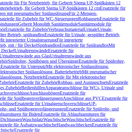
atzteile für Für Netzbetrieb, für Geberit Sigma UP-Spülkästen 12
tteriebetrieb, für Geberit Sigma UP-Spülkästen 12 cm
Ersatzteile für
gen mit pneumatischer Spülauslösung
Für 2-Mengen-
satzteile für Zubehör für WC-Steuerungen
Rohbausets
Ersatzteile für
bindungen
Geberit Monolith Sanitärmodule
Sanitärmodule für
hör
Ersatzteile für Zubehör
Verbrauchsmaterial
Urinale
Urinale,
lter Betrieb, spülrandlos
Ersatzteile für Urinale, gespülter Betrieb,
Mit integrierter Urinalsteuerung
Für integrierte
rieb, mit / für Deckel
Spülrandlos
Ersatzteile für Spülrandlos
Mit
e Deckel
Urinaltrennwände
Ersatzteile für
r Urinaltrennwände aus Glas
Urinaltrennwände aus
ehör
Spülrohre, Spülbögen und Übergänge
Ersatzteile für Spülrohre,
z
Ersatzteile für Unterputz
Mit elektronischer Spülauslösung,
 elektronischer Spülauslösung, Batteriebetrieb
Mit pneumatischer
ülauslösung, Netzbetrieb
Ersatzteile für Mit elektronischer
Zubehör
Ersatzteile für Zubehör
Rohbau- und Austauschsets
Ersatzteile
ges Zubehör
Bedienhilfen
Apparateanschlüsse für WCs, Urinale und
ruchsverschlüsse
Anschlussbögen
Ersatzteile für
teile für Spülbogenverlängerungen
Anschlüsse aus PVC
Ersatzteile für
schlüsse
Ersatzteile für Urinalgeruchsverschlüsse
UP-
rohr- und Spülbogenverlängerungen
Ersatzteile für Spülrohr- und
fgarnituren für Bidets
Ersatzteile für Ablaufgarnituren für
e
Dichtungen
Waschplatz
Waschtische
Waschtische
Ersatzteile für
atzteile für Aufsatzwaschtische
Handwaschbecken
Ersatzteile für
htische
Ersatzteile für