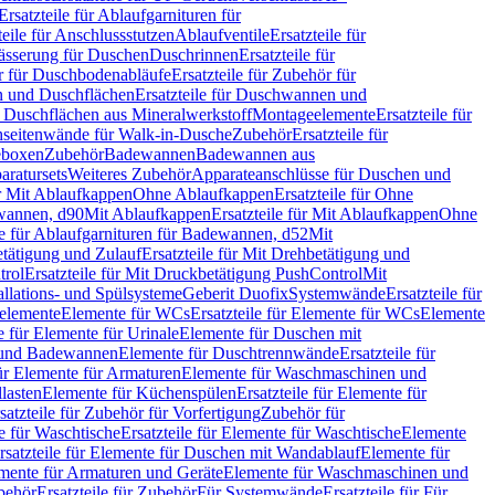
Ersatzteile für Ablaufgarnituren für
teile für Anschlussstutzen
Ablaufventile
Ersatzteile für
wässerung für Duschen
Duschrinnen
Ersatzteile für
 für Duschbodenabläufe
Ersatzteile für Zubehör für
 und Duschflächen
Ersatzteile für Duschwannen und
ür Duschflächen aus Mineralwerkstoff
Montageelemente
Ersatzteile für
chseitenwände für Walk-in-Dusche
Zubehör
Ersatzteile für
geboxen
Zubehör
Badewannen
Badewannen aus
aratursets
Weiteres Zubehör
Apparateanschlüsse für Duschen und
ür Mit Ablaufkappen
Ohne Ablaufkappen
Ersatzteile für Ohne
hwannen, d90
Mit Ablaufkappen
Ersatzteile für Mit Ablaufkappen
Ohne
le für Ablaufgarnituren für Badewannen, d52
Mit
tätigung und Zulauf
Ersatzteile für Mit Drehbetätigung und
trol
Ersatzteile für Mit Druckbetätigung PushControl
Mit
allations- und Spülsysteme
Geberit Duofix
Systemwände
Ersatzteile für
eelemente
Elemente für WCs
Ersatzteile für Elemente für WCs
Elemente
le für Elemente für Urinale
Elemente für Duschen mit
- und Badewannen
Elemente für Duschtrennwände
Ersatzteile für
für Elemente für Armaturen
Elemente für Waschmaschinen und
llasten
Elemente für Küchenspülen
Ersatzteile für Elemente für
satzteile für Zubehör für Vorfertigung
Zubehör für
e für Waschtische
Ersatzteile für Elemente für Waschtische
Elemente
rsatzteile für Elemente für Duschen mit Wandablauf
Elemente für
lemente für Armaturen und Geräte
Elemente für Waschmaschinen und
behör
Ersatzteile für Zubehör
Für Systemwände
Ersatzteile für Für