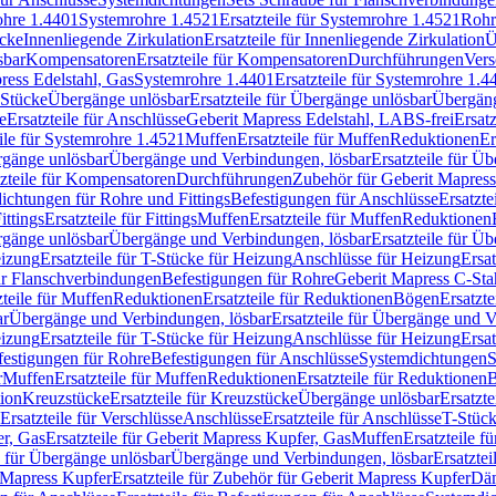
rohre 1.4401
Systemrohre 1.4521
Ersatzteile für Systemrohre 1.4521
Rohr
ücke
Innenliegende Zirkulation
Ersatzteile für Innenliegende Zirkulation
Ü
sbar
Kompensatoren
Ersatzteile für Kompensatoren
Durchführungen
Vers
press Edelstahl, Gas
Systemrohre 1.4401
Ersatzteile für Systemrohre 1.4
-Stücke
Übergänge unlösbar
Ersatzteile für Übergänge unlösbar
Übergäng
e
Ersatzteile für Anschlüsse
Geberit Mapress Edelstahl, LABS-frei
Ersat
eile für Systemrohre 1.4521
Muffen
Ersatzteile für Muffen
Reduktionen
Er
ergänge unlösbar
Übergänge und Verbindungen, lösbar
Ersatzteile für Ü
tzteile für Kompensatoren
Durchführungen
Zubehör für Geberit Mapress
ichtungen für Rohre und Fittings
Befestigungen für Anschlüsse
Ersatzte
ittings
Ersatzteile für Fittings
Muffen
Ersatzteile für Muffen
Reduktionen
ergänge unlösbar
Übergänge und Verbindungen, lösbar
Ersatzteile für Ü
eizung
Ersatzteile für T-Stücke für Heizung
Anschlüsse für Heizung
Ersat
ür Flanschverbindungen
Befestigungen für Rohre
Geberit Mapress C-Sta
zteile für Muffen
Reduktionen
Ersatzteile für Reduktionen
Bögen
Ersatzte
ar
Übergänge und Verbindungen, lösbar
Ersatzteile für Übergänge und 
eizung
Ersatzteile für T-Stücke für Heizung
Anschlüsse für Heizung
Ersat
festigungen für Rohre
Befestigungen für Anschlüsse
Systemdichtungen
S
r
Muffen
Ersatzteile für Muffen
Reduktionen
Ersatzteile für Reduktionen
tion
Kreuzstücke
Ersatzteile für Kreuzstücke
Übergänge unlösbar
Ersatzt
Ersatzteile für Verschlüsse
Anschlüsse
Ersatzteile für Anschlüsse
T-Stück
r, Gas
Ersatzteile für Geberit Mapress Kupfer, Gas
Muffen
Ersatzteile f
e für Übergänge unlösbar
Übergänge und Verbindungen, lösbar
Ersatzte
 Mapress Kupfer
Ersatzteile für Zubehör für Geberit Mapress Kupfer
Däm