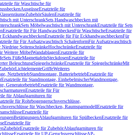
atzteile für Waschtische für
sgussbecken
Ausgüsse
Ersatzteile für
r Klassenräume
Zubehör
Säulen
Ersatzteile für
htisch mit Unterschrank
Sets Handwaschbecken mit
Unterschrank
Sets Möbelwaschtisch mit Unterschrank
Ersatzteile für Sets
en
Ersatzteile für Für Handwaschbecken
Für Waschtische
Ersatzteile für
r Eckhandwaschbecken
Ersatzteile für Für Eckhandwaschbecken
Für
atzteile für Für Aufsatzwaschtisch Schalenform
Für Aufsatzwaschtisch
ür Niedrige Seitenschränke
Hochschränke
Ersatzteile für
für Weitere Möbel
Wandablagen
Ersatzteile für
fe
Sets Füße
Magnettafeln
Steckdosen
Ersatzteile für
ierter Beleuchtung
Spiegelschränke
Ersatzteile für Spiegelschränke
Mit
Zubehör
Lichtelemente
Griffe
Weiteres
age, Netzbetrieb
Standmontage, Batteriebetrieb
Ersatzteile für
r
Ersatzteile für Standmontage, Einhebelmischer
Wandmontage,
, Generatorbetrieb
Ersatzteile für Wandmontage,
ischarmaturen
Ersatzteile für Für
eile für Ablaufgarnituren für
satzteile für Rohrbogengeruchsverschlüsse,
chsverschlüsse für Waschbecken, Raumsparmodell
Ersatzteile für
anschlüsse
Ersatzteile für
erungen
Betätigungen
Ablaufgarnituren für Spülbecken
Ersatzteile für
se
Ersatzteile für
en
Zubehör
Ersatzteile für Zubehör
Ablaufgarnituren für
chlüsse
Ersatzteile für UP-Geruchsverschlüsse
AP-