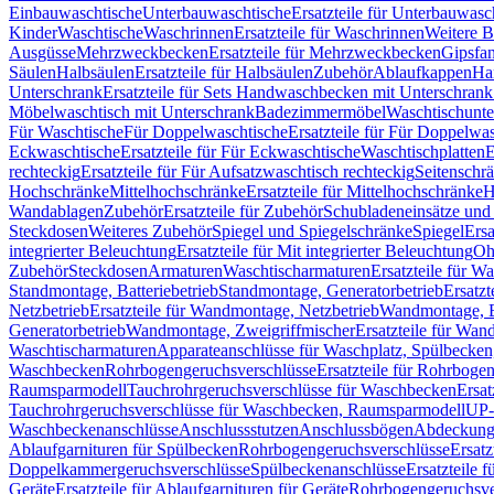
Einbauwaschtische
Unterbauwaschtische
Ersatzteile für Unterbauwasc
Kinder
Waschtische
Waschrinnen
Ersatzteile für Waschrinnen
Weitere 
Ausgüsse
Mehrzweckbecken
Ersatzteile für Mehrzweckbecken
Gipsfa
Säulen
Halbsäulen
Ersatzteile für Halbsäulen
Zubehör
Ablaufkappen
Ha
Unterschrank
Ersatzteile für Sets Handwaschbecken mit Unterschrank
Möbelwaschtisch mit Unterschrank
Badezimmermöbel
Waschtischunte
Für Waschtische
Für Doppelwaschtische
Ersatzteile für Für Doppelwa
Eckwaschtische
Ersatzteile für Für Eckwaschtische
Waschtischplatten
E
rechteckig
Ersatzteile für Für Aufsatzwaschtisch rechteckig
Seitenschr
Hochschränke
Mittelhochschränke
Ersatzteile für Mittelhochschränke
H
Wandablagen
Zubehör
Ersatzteile für Zubehör
Schubladeneinsätze un
Steckdosen
Weiteres Zubehör
Spiegel und Spiegelschränke
Spiegel
Ersa
integrierter Beleuchtung
Ersatzteile für Mit integrierter Beleuchtung
Oh
Zubehör
Steckdosen
Armaturen
Waschtischarmaturen
Ersatzteile für W
Standmontage, Batteriebetrieb
Standmontage, Generatorbetrieb
Ersatzt
Netzbetrieb
Ersatzteile für Wandmontage, Netzbetrieb
Wandmontage, Ba
Generatorbetrieb
Wandmontage, Zweigriffmischer
Ersatzteile für Wa
Waschtischarmaturen
Apparateanschlüsse für Waschplatz, Spülbecke
Waschbecken
Rohrbogengeruchsverschlüsse
Ersatzteile für Rohrboge
Raumsparmodell
Tauchrohrgeruchsverschlüsse für Waschbecken
Ersat
Tauchrohrgeruchsverschlüsse für Waschbecken, Raumsparmodell
UP-
Waschbeckenanschlüsse
Anschlussstutzen
Anschlussbögen
Abdeckung
Ablaufgarnituren für Spülbecken
Rohrbogengeruchsverschlüsse
Ersatz
Doppelkammergeruchsverschlüsse
Spülbeckenanschlüsse
Ersatzteile 
Geräte
Ersatzteile für Ablaufgarnituren für Geräte
Rohrbogengeruchsve