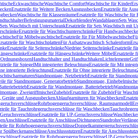
htische
Eckwaschtische
Waschtische Comfort
Waschtische für Kinder
Ers
Becken
Ersatzteile für Weitere Becken
Ausgussbecken
Ersatzteile für Au
ngbecken
Waschtische für Klassenräume
Ersatzteile für Waschtische fü
ndtuchhalter
Befestigungsmaterial
Dekorblenden
Wandablagen
Sets Wasc
Sets Waschtisch mit Unterschrank
Ersatzteile für Sets Waschtisch mit 
rschränke
Ersatzteile für Waschtischunterschränke
Für Handwaschbeck
schtische
Für Möbelwaschtische
Ersatzteile für Für Möbelwaschtische
Fü
rsatzteile für Waschtischplatten
Für Aufsatzwaschtisch Schalenform
Ers
änke
Ersatzteile für Seitenschränke
Niedrige Seitenschränke
Ersatzteile f
ängeschränke
Ersatzteile für Hängeschränke
Weitere Möbel
Ersatzteile 
d Ordnungsboxen
Handtuchhalter und Handtuchhaken
Lichtelemente
Grif
tzteile für Spiegel
Mit integrierter Beleuchtung
Ersatzteile für Mit integr
ne integrierte Beleuchtung
Ersatzteile für Ohne integrierte Beleuchtung
aschtischarmaturen
Standmontage, Netzbetrieb
Ersatzteile für Standmont
eile für Standmontage, Generatorbetrieb
Standmontage, Einhebelmische
tteriebetrieb
Ersatzteile für Wandmontage, Batteriebetrieb
Wandmontage
ndmontage, Zweigriffmischer
Zubehör
Ersatzteile für Zubehör
Für Wascht
n, Geräte und Ausgussbecken
Ablaufgarnituren für Waschbecken
Ersatzt
ngeruchsverschlüsse
Rohrbogengeruchsverschlüsse, Raumsparmodell
Er
zteile für Tauchrohrgeruchsverschlüsse für Waschbecken
Tauchrohrgeru
Geruchsverschlüsse
Ersatzteile für UP-Geruchsverschlüsse
Waschbecken
en
Anschlüsse
Ersatzteile für Anschlüsse
Dichtungen
Standrohre
Verläng
teile für Rohrbogengeruchsverschlüsse
Doppelkammergeruchsverschlüs
für Spülbeckenanschlüsse
Anschlussstutzen
Ersatzteile für Anschlussstutz
rschlüsse
Ersatzteile für Rohrbogengeruchsverschlüsse
UP-Geruchsvers