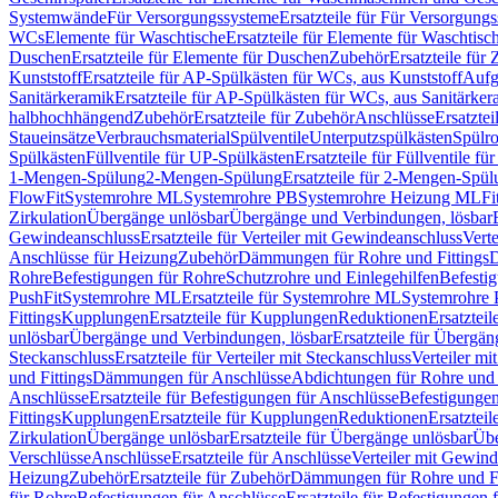
Systemwände
Für Versorgungssysteme
Ersatzteile für Für Versorgung
WCs
Elemente für Waschtische
Ersatzteile für Elemente für Waschtisc
Duschen
Ersatzteile für Elemente für Duschen
Zubehör
Ersatzteile für
Kunststoff
Ersatzteile für AP-Spülkästen für WCs, aus Kunststoff
Aufg
Sanitärkeramik
Ersatzteile für AP-Spülkästen für WCs, aus Sanitärker
halbhochhängend
Zubehör
Ersatzteile für Zubehör
Anschlüsse
Ersatztei
Staueinsätze
Verbrauchsmaterial
Spülventile
Unterputzspülkästen
Spülr
Spülkästen
Füllventile für UP-Spülkästen
Ersatzteile für Füllventile f
1-Mengen-Spülung
2-Mengen-Spülung
Ersatzteile für 2-Mengen-Spül
FlowFit
Systemrohre ML
Systemrohre PB
Systemrohre Heizung ML
Fi
Zirkulation
Übergänge unlösbar
Übergänge und Verbindungen, lösbar
Gewindeanschluss
Ersatzteile für Verteiler mit Gewindeanschluss
Verte
Anschlüsse für Heizung
Zubehör
Dämmungen für Rohre und Fittings
D
Rohre
Befestigungen für Rohre
Schutzrohre und Einlegehilfen
Befesti
PushFit
Systemrohre ML
Ersatzteile für Systemrohre ML
Systemrohre
Fittings
Kupplungen
Ersatzteile für Kupplungen
Reduktionen
Ersatztei
unlösbar
Übergänge und Verbindungen, lösbar
Ersatzteile für Übergä
Steckanschluss
Ersatzteile für Verteiler mit Steckanschluss
Verteiler m
und Fittings
Dämmungen für Anschlüsse
Abdichtungen für Rohre und 
Anschlüsse
Ersatzteile für Befestigungen für Anschlüsse
Befestigungen 
Fittings
Kupplungen
Ersatzteile für Kupplungen
Reduktionen
Ersatztei
Zirkulation
Übergänge unlösbar
Ersatzteile für Übergänge unlösbar
Übe
Verschlüsse
Anschlüsse
Ersatzteile für Anschlüsse
Verteiler mit Gewin
Heizung
Zubehör
Ersatzteile für Zubehör
Dämmungen für Rohre und Fi
für Rohre
Befestigungen für Anschlüsse
Ersatzteile für Befestigungen 