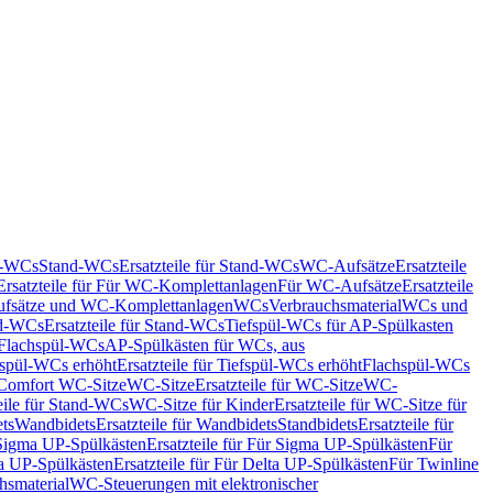
nd-WCs
Stand-WCs
Ersatzteile für Stand-WCs
WC-Aufsätze
Ersatzteile
Ersatzteile für Für WC-Komplettanlagen
Für WC-Aufsätze
Ersatzteile
fsätze und WC-Komplettanlagen
WCs
Verbrauchsmaterial
WCs und
d-WCs
Ersatzteile für Stand-WCs
Tiefspül-WCs für AP-Spülkasten
r Flachspül-WCs
AP-Spülkästen für WCs, aus
fspül-WCs erhöht
Ersatzteile für Tiefspül-WCs erhöht
Flachspül-WCs
r Comfort WC-Sitze
WC-Sitze
Ersatzteile für WC-Sitze
WC-
eile für Stand-WCs
WC-Sitze für Kinder
Ersatzteile für WC-Sitze für
ts
Wandbidets
Ersatzteile für Wandbidets
Standbidets
Ersatzteile für
Sigma UP-Spülkästen
Ersatzteile für Für Sigma UP-Spülkästen
Für
a UP-Spülkästen
Ersatzteile für Für Delta UP-Spülkästen
Für Twinline
hsmaterial
WC-Steuerungen mit elektronischer