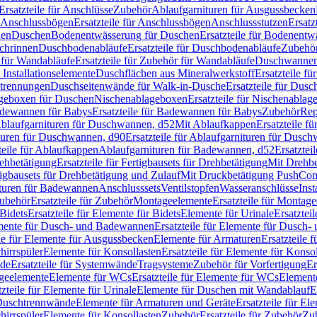
Ersatzteile für Anschlüsse
Zubehör
Ablaufgarnituren für Ausgussbecken
Anschlussbögen
Ersatzteile für Anschlussbögen
Anschlussstutzen
Ersatz
nen
Duschen
Bodenentwässerung für Duschen
Ersatzteile für Bodenent
schrinnen
Duschbodenabläufe
Ersatzteile für Duschbodenabläufe
Zubehör
für Wandabläufe
Ersatzteile für Zubehör für Wandabläufe
Duschwannen
Installationselemente
Duschflächen aus Mineralwerkstoff
Ersatzteile f
btrennungen
Duschseitenwände für Walk-in-Dusche
Ersatzteile für Dus
lageboxen für Duschen
Nischenablageboxen
Ersatzteile für Nischenabla
dewannen für Babys
Ersatzteile für Badewannen für Babys
Zubehör
Rep
 Ablaufgarnituren für Duschwannen, d52
Mit Ablaufkappen
Ersatzteile f
turen für Duschwannen, d90
Ersatzteile für Ablaufgarnituren für Dusc
teile für Ablaufkappen
Ablaufgarnituren für Badewannen, d52
Ersatztei
rehbetätigung
Ersatzteile für Fertigbausets für Drehbetätigung
Mit Drehbe
rtigbausets für Drehbetätigung und Zulauf
Mit Druckbetätigung PushCon
ituren für Badewannen
Anschlusssets
Ventilstopfen
Wasseranschlüsse
Inst
ubehör
Ersatzteile für Zubehör
Montageelemente
Ersatzteile für Montag
Bidets
Ersatzteile für Elemente für Bidets
Elemente für Urinale
Ersatztei
mente für Dusch- und Badewannen
Ersatzteile für Elemente für Dusch
ile für Elemente für Ausgussbecken
Elemente für Armaturen
Ersatzteile 
hirrspüler
Elemente für Konsollasten
Ersatzteile für Elemente für Konso
de
Ersatzteile für Systemwände
Tragsysteme
Zubehör für Vorfertigung
Er
ageelemente
Elemente für WCs
Ersatzteile für Elemente für WCs
Element
tzteile für Elemente für Urinale
Elemente für Duschen mit Wandablauf
E
r Duschtrennwände
Elemente für Armaturen und Geräte
Ersatzteile für E
hirrspüler
Elemente für Konsollasten
Zubehör
Ersatzteile für Zubehör
Zu