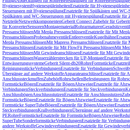
Fittings
Abdeckungen für Rohre
Befestigungen für Rohre
Befestigunge
Hygienesystem
Hygienespüleinheiten
Ersatzteile für Hygienespüleinhe
Steuerungen mit Hygienespülung
Ersatzteile für Spülkästen und WC
Spülkästen und WC-Steuerungen mit Hygienespülung
Ersatzteile fü
Netzteile
Netzwerkkomponenten
Geberit Connect Zubehör für Geberi
für Konverter
Sensoren
Montagematerial
Rohrarmaturen
Geradsitzventi
Pressanschlüssen
Mit Mepla Pressanschlüssen
Ersatzteile für Mit Mepl
Pressanschlüssen
Probenahmeventile
Entleerventile
Kugelhähne
Ersatzt
Mepla Pressanschlüssen
Mit Mapress Pressanschlüssen
Ersatzteile für
Pressanschlüssen
Ersatzteile für Mit FlowFit Pressanschlüssen
Mit Mep
Pressanschlüssen
Mit Gewindeanschlüssen
Ersatzteile für Mit Gewind
Pressanschlüssen
Wasserzählerstrecken für UP-Montage
Ersatzteile f
Entwässerungssysteme
Geberit Silent-db20
Rohre
Formstücke
Ersatztei
Reinigungsstücke
Verbindungen
Ersatzteile für Verbindungen
Schweiß
Übergänge auf andere Werkstoffe
Apparateanschlüsse
Ersatzteile für 
Anschlusssteckmuffen
Zubehör
Rohrschellen
Befestigungen für Rohrsc
Formstücke
Bögen
Ersatzteile für Bögen
Abzweige
Ersatzteile für Abz
Verbindungen
Steckverbindungen
Ersatzteile für Steckverbindungen
Kr
Anschlussbögen
Anschlussstutzen
Ersatzteile für Anschlussstutzen
Zub
Formstücke
Bögen
Ersatzteile für Bögen
Abzweige
Ersatzteile für Abz
Formstücke SuperTube
Bögen
Ersatzteile für Bögen
Abzweige
Ersatzte
Steckverbindungen
Krallverbindungen
Übergänge auf andere Werksto
PE
Rohre
Formstücke
Ersatzteile für Formstücke
Bögen
Abzweige
Redu
SuperTube
Sonderformstücke
Verbindungen
Ersatzteile für Verbindun
andere Werkstoffe
Gewindeverbindungen
Ersatzteile für Gewindever