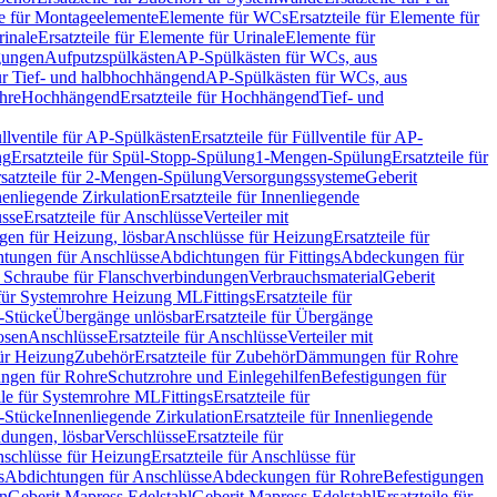
le für Montageelemente
Elemente für WCs
Ersatzteile für Elemente für
rinale
Ersatzteile für Elemente für Urinale
Elemente für
igungen
Aufputzspülkästen
AP-Spülkästen für WCs, aus
für Tief- und halbhochhängend
AP-Spülkästen für WCs, aus
ohre
Hochhängend
Ersatzteile für Hochhängend
Tief- und
llventile für AP-Spülkästen
Ersatzteile für Füllventile für AP-
ng
Ersatzteile für Spül-Stopp-Spülung
1-Mengen-Spülung
Ersatzteile für
satzteile für 2-Mengen-Spülung
Versorgungssysteme
Geberit
nenliegende Zirkulation
Ersatzteile für Innenliegende
sse
Ersatzteile für Anschlüsse
Verteiler mit
en für Heizung, lösbar
Anschlüsse für Heizung
Ersatzteile für
tungen für Anschlüsse
Abdichtungen für Fittings
Abdeckungen für
s Schraube für Flanschverbindungen
Verbrauchsmaterial
Geberit
e für Systemrohre Heizung ML
Fittings
Ersatzteile für
T-Stücke
Übergänge unlösbar
Ersatzteile für Übergänge
osen
Anschlüsse
Ersatzteile für Anschlüsse
Verteiler mit
für Heizung
Zubehör
Ersatzteile für Zubehör
Dämmungen für Rohre
ungen für Rohre
Schutzrohre und Einlegehilfen
Befestigungen für
ile für Systemrohre ML
Fittings
Ersatzteile für
T-Stücke
Innenliegende Zirkulation
Ersatzteile für Innenliegende
ndungen, lösbar
Verschlüsse
Ersatzteile für
schlüsse für Heizung
Ersatzteile für Anschlüsse für
s
Abdichtungen für Anschlüsse
Abdeckungen für Rohre
Befestigungen
en
Geberit Mapress Edelstahl
Geberit Mapress Edelstahl
Ersatzteile für