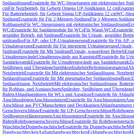
Spülauslösung
Ersatzteile für WC-Steuerungen mit elektronischer Spü
cm
Für Netzbetrieb, für Geberit Omega UP-Spülkästen 12 cm
Ersatzte
Für Batteriebetrieb, für Geberit Sigma UP-Spülkästen 12 cm
WC-Steue
Spülung
Ersatzteile für Für 2-Mengen-Spülung
Für 1-Mengen-Spülun
Rohbausets
Für WC-Steuerungen mit elektronischer Spülauslösung
Er
WCs
Ersatzteile für Sanitärmodule für WCs
Für Wand-WCs
Ersatztei
gespülter Betrieb, mit Spülrand
Ersatzteile für Urinale, gespülter Betr
spülrandlos
Für AP- oder UP-Urinalsteuerung
Ersatzteile für Für AP-
Urinalsteuerung
Ersatzteile für Für integrierte Urinalsteuerung
Urinale,
Spülrand
Ersatzteile für Mit Spülrand
Urinale, wasserloser Betrieb
Ersat
Urinaltrennwände
Urinaltrennwände aus Kunststoff
Ersatzteile für Ur
Sanitärkeramik
Ersatzteile für Urinaltrennwände aus Sanitärkeramik
Zu
Spülbögen und Übergänge
Sprühkopfzubehör
Befestigungsmaterial
Abl
Netzbetrieb
Ersatzteile für Mit elektronischer Spülauslösung, Netzbetr
Spülauslösung
Ersatzteile für Mit pneumatischer Spülauslösung
Basic
E
Spülauslösung, Netzbetrieb
Mit elektronischer Spülauslösung, Batterie
für Rohbau- und Austauschsets
Spülrohre, Spülbögen und Übergänge
Bidets
Ablaufgarnituren für WCs und Ausgüsse
Ersatzteile für Ablau
Anschlussbögen
Anschlussstutzen
Ersatzteile für Anschlussstutzen
Ansc
Anschlüsse aus PVC
Manschetten und Deckkappen
Ablaufgarnituren 
Geruchsverschlüsse
Ersatzteile für UP-Geruchsverschlüsse
Rohrbogeng
Spülbogenverlängerungen
Anschlussstutzen
Ersatzteile für Anschlusss
Bidets
Rohrbogengeruchsverschlüsse
Ersatzteile für Rohrbogengeruch
Waschtische
Doppelwaschtische
Ersatzteile für Doppelwaschtische
Möb
Handwaschbecken
Aufsatzhandwaschbecken
Eckhandwaschbecken
H