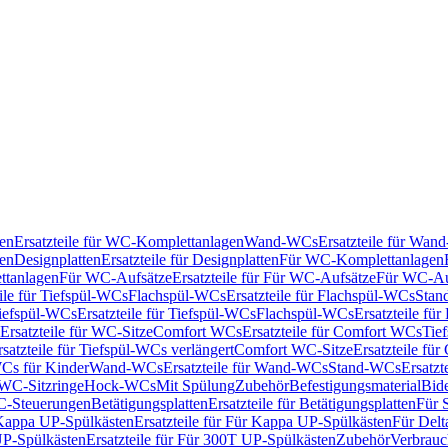
en
Ersatzteile für WC-Komplettanlagen
Wand-WCs
Ersatzteile für Wa
ken
Designplatten
Ersatzteile für Designplatten
Für WC-Komplettanlagen
tanlagen
Für WC-Aufsätze
Ersatzteile für Für WC-Aufsätze
Für WC-Au
eile für Tiefspül-WCs
Flachspül-WCs
Ersatzteile für Flachspül-WCs
Stan
iefspül-WCs
Ersatzteile für Tiefspül-WCs
Flachspül-WCs
Ersatzteile fü
Ersatzteile für WC-Sitze
Comfort WCs
Ersatzteile für Comfort WCs
Tie
rsatzteile für Tiefspül-WCs verlängert
Comfort WC-Sitze
Ersatzteile fü
WCs für Kinder
Wand-WCs
Ersatzteile für Wand-WCs
Stand-WCs
Ersatzt
r WC-Sitzringe
Hock-WCs
Mit Spülung
Zubehör
Befestigungsmaterial
Bide
C-Steuerungen
Betätigungsplatten
Ersatzteile für Betätigungsplatten
Für 
Kappa UP-Spülkästen
Ersatzteile für Für Kappa UP-Spülkästen
Für Delt
P-Spülkästen
Ersatzteile für Für 300T UP-Spülkästen
Zubehör
Verbrauc