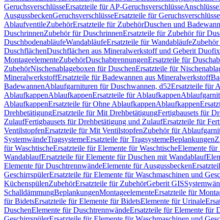
Geruchsverschlüsse
Ersatzteile für AP-Geruchsverschlüsse
Anschlüsse
Ausgussbecken
Geruchsverschlüsse
Ersatzteile für Geruchsverschlüsse
Ablaufventile
Zubehör
Ersatzteile für Zubehör
Duschen und Badewan
Duschrinnen
Zubehör für Duschrinnen
Ersatzteile für Zubehör für Du
Duschbodenabläufe
Wandabläufe
Ersatzteile für Wandabläufe
Zubehör 
Duschflächen
Duschflächen aus Mineralwerkstoff und Geberit Duofix 
Montageelemente
Zubehör
Duschabtrennungen
Ersatzteile für Duscha
Zubehör
Nischenablageboxen für Duschen
Ersatzteile für Nischenab
Mineralwerkstoff
Ersatzteile für Badewannen aus Mineralwerkstoff
Ba
Badewannen
Ablaufgarnituren für Duschwannen, d52
Ersatzteile für
Ablaufkappen
Ablaufkappen
Ersatzteile für Ablaufkappen
Ablaufgarni
Ablaufkappen
Ersatzteile für Ohne Ablaufkappen
Ablaufkappen
Ersatz
Drehbetätigung
Ersatzteile für Mit Drehbetätigung
Fertigbausets für D
Zulauf
Fertigbausets für Drehbetätigung und Zulauf
Ersatzteile für Fe
Ventilstopfen
Ersatzteile für Mit Ventilstopfen
Zubehör für Ablaufgarn
Systemwände
Tragsysteme
Ersatzteile für Tragsysteme
Beplankungen
Z
für Waschtische
Ersatzteile für Elemente für Waschtische
Elemente für 
Wandablauf
Ersatzteile für Elemente für Duschen mit Wandablauf
Ele
Elemente für Duschtrennwände
Elemente für Ausgussbecken
Ersatzte
Geschirrspüler
Ersatzteile für Elemente für Waschmaschinen und Gesc
Küchenspülen
Zubehör
Ersatzteile für Zubehör
Geberit GIS
Systemwän
Schalldämmung
Beplankungen
Montageelemente
Ersatzteile für Mont
für Bidets
Ersatzteile für Elemente für Bidets
Elemente für Urinale
Ersa
Duschen
Elemente für Duschtrennwände
Ersatzteile für Elemente fü
Geschirrspüler
Ersatzteile für Elemente für Waschmaschinen und Gesc