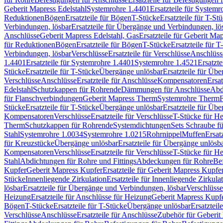
Geberit Mapress Edelstahl
Systemrohre 1.4401
Ersatzteile für System
Reduktionen
Bögen
Ersatzteile für Bögen
T-Stücke
Ersatzteile für T-St
Verbindungen, lösbar
Ersatzteile für Übergänge und Verbindungen, lö
Anschlüsse
Geberit Mapress Edelstahl, Gas
Ersatzteile für Geberit Ma
für Reduktionen
Bögen
Ersatzteile für Bögen
T-Stücke
Ersatzteile für T
Verbindungen, lösbar
Verschlüsse
Ersatzteile für Verschlüsse
Anschlüss
1.4401
Ersatzteile für Systemrohre 1.4401
Systemrohre 1.4521
Ersatzt
Stücke
Ersatzteile für T-Stücke
Übergänge unlösbar
Ersatzteile für Üb
Verschlüsse
Anschlüsse
Ersatzteile für Anschlüsse
Kompensatoren
Ersa
Edelstahl
Schutzkappen für Rohrende
Dämmungen für Anschlüsse
Abd
für Flanschverbindungen
Geberit Mapress Therm
Systemrohre Therm
F
Stücke
Ersatzteile für T-Stücke
Übergänge unlösbar
Ersatzteile für Üb
Kompensatoren
Verschlüsse
Ersatzteile für Verschlüsse
T-Stücke für H
Therm
Schutzkappen für Rohrende
Systemdichtungen
Sets Schraube f
Stahl
Systemrohre 1.0034
Systemrohre 1.0215
Rohrnippel
Muffen
Ersat
für Kreuzstücke
Übergänge unlösbar
Ersatzteile für Übergänge unlösb
Kompensatoren
Verschlüsse
Ersatzteile für Verschlüsse
T-Stücke für H
Stahl
Abdichtungen für Rohre und Fittings
Abdeckungen für Rohre
Be
Kupfer
Geberit Mapress Kupfer
Ersatzteile für Geberit Mapress Kupfe
Stücke
Innenliegende Zirkulation
Ersatzteile für Innenliegende Zirkula
lösbar
Ersatzteile für Übergänge und Verbindungen, lösbar
Verschlüsse
Heizung
Ersatzteile für Anschlüsse für Heizung
Geberit Mapress Kupfe
Bögen
T-Stücke
Ersatzteile für T-Stücke
Übergänge unlösbar
Ersatzteil
Verschlüsse
Anschlüsse
Ersatzteile für Anschlüsse
Zubehör für Geberit