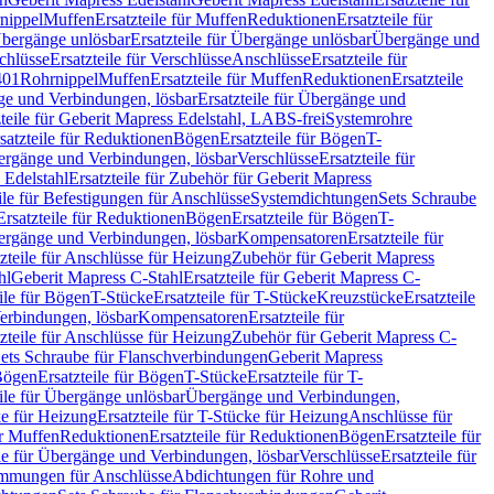
nippel
Muffen
Ersatzteile für Muffen
Reduktionen
Ersatzteile für
bergänge unlösbar
Ersatzteile für Übergänge unlösbar
Übergänge und
chlüsse
Ersatzteile für Verschlüsse
Anschlüsse
Ersatzteile für
401
Rohrnippel
Muffen
Ersatzteile für Muffen
Reduktionen
Ersatzteile
e und Verbindungen, lösbar
Ersatzteile für Übergänge und
zteile für Geberit Mapress Edelstahl, LABS-frei
Systemrohre
satzteile für Reduktionen
Bögen
Ersatzteile für Bögen
T-
bergänge und Verbindungen, lösbar
Verschlüsse
Ersatzteile für
 Edelstahl
Ersatzteile für Zubehör für Geberit Mapress
ile für Befestigungen für Anschlüsse
Systemdichtungen
Sets Schraube
Ersatzteile für Reduktionen
Bögen
Ersatzteile für Bögen
T-
bergänge und Verbindungen, lösbar
Kompensatoren
Ersatzteile für
zteile für Anschlüsse für Heizung
Zubehör für Geberit Mapress
hl
Geberit Mapress C-Stahl
Ersatzteile für Geberit Mapress C-
ile für Bögen
T-Stücke
Ersatzteile für T-Stücke
Kreuzstücke
Ersatzteile
Verbindungen, lösbar
Kompensatoren
Ersatzteile für
zteile für Anschlüsse für Heizung
Zubehör für Geberit Mapress C-
ets Schraube für Flanschverbindungen
Geberit Mapress
Bögen
Ersatzteile für Bögen
T-Stücke
Ersatzteile für T-
eile für Übergänge unlösbar
Übergänge und Verbindungen,
e für Heizung
Ersatzteile für T-Stücke für Heizung
Anschlüsse für
ür Muffen
Reduktionen
Ersatzteile für Reduktionen
Bögen
Ersatzteile für
ile für Übergänge und Verbindungen, lösbar
Verschlüsse
Ersatzteile für
mungen für Anschlüsse
Abdichtungen für Rohre und