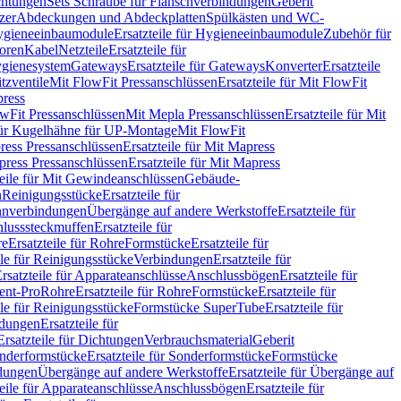
chtungen
Sets Schraube für Flanschverbindungen
Geberit
zer
Abdeckungen und Abdeckplatten
Spülkästen und WC-
gieneeinbaumodule
Ersatzteile für Hygieneeinbaumodule
Zubehör für
oren
Kabel
Netzteile
Ersatzteile für
Hygienesystem
Gateways
Ersatzteile für Gateways
Konverter
Ersatzteile
itzventile
Mit FlowFit Pressanschlüssen
Ersatzteile für Mit FlowFit
press
lowFit Pressanschlüssen
Mit Mepla Pressanschlüssen
Ersatzteile für Mit
 für Kugelhähne für UP-Montage
Mit FlowFit
ress Pressanschlüssen
Ersatzteile für Mit Mapress
ress Pressanschlüssen
Ersatzteile für Mit Mapress
teile für Mit Gewindeanschlüssen
Gebäude-
n
Reinigungsstücke
Ersatzteile für
nverbindungen
Übergänge auf andere Werkstoffe
Ersatzteile für
lusssteckmuffen
Ersatzteile für
re
Ersatzteile für Rohre
Formstücke
Ersatzteile für
ile für Reinigungsstücke
Verbindungen
Ersatzteile für
rsatzteile für Apparateanschlüsse
Anschlussbögen
Ersatzteile für
lent-Pro
Rohre
Ersatzteile für Rohre
Formstücke
Ersatzteile für
ile für Reinigungsstücke
Formstücke SuperTube
Ersatzteile für
ndungen
Ersatzteile für
Ersatzteile für Dichtungen
Verbrauchsmaterial
Geberit
nderformstücke
Ersatzteile für Sonderformstücke
Formstücke
ndungen
Übergänge auf andere Werkstoffe
Ersatzteile für Übergänge auf
teile für Apparateanschlüsse
Anschlussbögen
Ersatzteile für