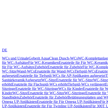
DE
WCs und Urinale
Geberit AquaClean Dusch-WCs
WC-Komplettanlag
für WC-Aufsätze
Für WC-Keramiken
Ersatzteile für Für WC-Kerami
für Für WC-Aufsätze
Zubehör
Ersatzteile für Zubehör
Für WC-Komplet
WC-Sitze
Wand-WCs
Ersatzteile für Wand-WCs
Tiefspül-WCs
Ersatzt
aufgesetzt
Ersatzteile für Tiefspül-WCs für AP-Spülkasten aufgesetzt
T
Sanitärkeramik
Aufgesetzt
WC-Sitze
Ersatzteile für WC-Sitze
WC-Sitze
erhöht
Ersatzteile für Flachspül-WCs erhöht
Tiefspül-WCs verlängert
E
Sitzringe
Ersatzteile für WC-Sitzringe
WCs für Kinder
Ersatzteile für 
Kinder
WC-Sitze
Ersatzteile für WC-Sitze
WC-Sitzringe
Ersatzteile fü
Standbidets
Zubehör
Ersatzteile für Zubehör
Betätigungsplatten und W
Omega UP-Spülkästen
Ersatzteile für Für Omega UP-Spülkästen
Für 
UP-Spülkästen
Ersatzteile für Für Twinline UP-Spülkästen
Für 300T U