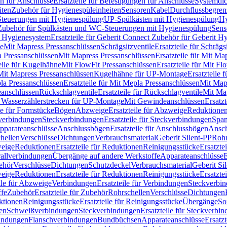
n für Anschlüsse
Ersatzteile für Befestigungen für Anschlüsse
Systemdi
iten
Zubehör für Hygienespüleinheiten
Sensoren
Kabel
Durchflussbegren
-Steuerungen mit Hygienespülung
UP-Spülkästen mit Hygienespülung
Hy
r Zubehör für Spülkästen und WC-Steuerungen mit Hygienespülung
Sens
t Hygienesystem
Ersatzteile für Geberit Connect Zubehör für Geberit 
le
Mit Mapress Pressanschlüssen
Schrägsitzventile
Ersatzteile für Schrägs
a Pressanschlüssen
Mit Mapress Pressanschlüssen
Ersatzteile für Mit Ma
eile für Kugelhähne
Mit FlowFit Pressanschlüssen
Ersatzteile für Mit F
 Mit Mapress Pressanschlüssen
Kugelhähne für UP-Montage
Ersatzteile
la Pressanschlüssen
Ersatzteile für Mit Mepla Pressanschlüssen
Mit Map
eanschlüssen
Rückschlagventile
Ersatzteile für Rückschlagventile
Mit Map
ür Wasserzählerstrecken für UP-Montage
Mit Gewindeanschlüssen
Ersatz
le für Formstücke
Bögen
Abzweige
Ersatzteile für Abzweige
Reduktione
verbindungen
Steckverbindungen
Ersatzteile für Steckverbindungen
Span
Apparateanschlüsse
Anschlussbögen
Ersatzteile für Anschlussbögen
Ansch
hellen
Verschlüsse
Dichtungen
Verbrauchsmaterial
Geberit Silent-PP
Roh
weige
Reduktionen
Ersatzteile für Reduktionen
Reinigungsstücke
Ersatzte
allverbindungen
Übergänge auf andere Werkstoffe
Apparateanschlüsse
E
ehör
Verschlüsse
Dichtungen
Schutzdeckel
Verbrauchsmaterial
Geberit Si
weige
Reduktionen
Ersatzteile für Reduktionen
Reinigungsstücke
Ersatzte
ile für Abzweige
Verbindungen
Ersatzteile für Verbindungen
Steckverbi
ffe
Zubehör
Ersatzteile für Zubehör
Rohrschellen
Verschlüsse
Dichtungen
ktionen
Reinigungsstücke
Ersatzteile für Reinigungsstücke
Übergänge
So
gen
Schweißverbindungen
Steckverbindungen
Ersatzteile für Steckverbi
bindungen
Flanschverbindungen
Bundbüchsen
Apparateanschlüsse
Ersatz