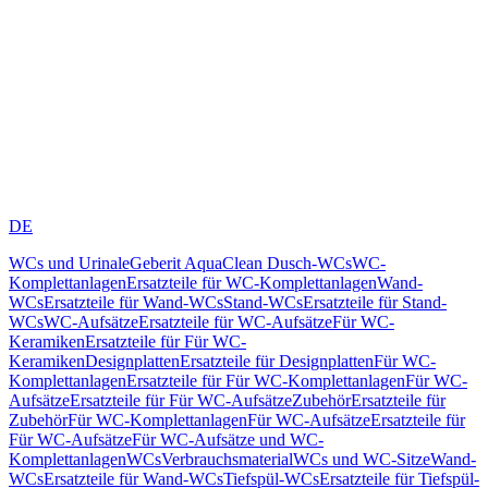
DE
WCs und Urinale
Geberit AquaClean Dusch-WCs
WC-
Komplettanlagen
Ersatzteile für WC-Komplettanlagen
Wand-
WCs
Ersatzteile für Wand-WCs
Stand-WCs
Ersatzteile für Stand-
WCs
WC-Aufsätze
Ersatzteile für WC-Aufsätze
Für WC-
Keramiken
Ersatzteile für Für WC-
Keramiken
Designplatten
Ersatzteile für Designplatten
Für WC-
Komplettanlagen
Ersatzteile für Für WC-Komplettanlagen
Für WC-
Aufsätze
Ersatzteile für Für WC-Aufsätze
Zubehör
Ersatzteile für
Zubehör
Für WC-Komplettanlagen
Für WC-Aufsätze
Ersatzteile für
Für WC-Aufsätze
Für WC-Aufsätze und WC-
Komplettanlagen
WCs
Verbrauchsmaterial
WCs und WC-Sitze
Wand-
WCs
Ersatzteile für Wand-WCs
Tiefspül-WCs
Ersatzteile für Tiefspül-