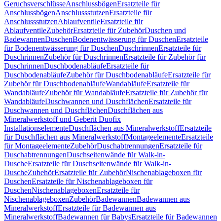
Geruchsverschlüsse
Anschlussbögen
Ersatzteile für
Anschlussbögen
Anschlussstutzen
Ersatzteile für
Anschlussstutzen
Ablaufventile
Ersatzteile für
Ablaufventile
Zubehör
Ersatzteile für Zubehör
Duschen und
Badewannen
Duschen
Bodenentwässerung für Duschen
Ersatzteile
für Bodenentwässerung für Duschen
Duschrinnen
Ersatzteile für
Duschrinnen
Zubehör für Duschrinnen
Ersatzteile für Zubehör für
Duschrinnen
Duschbodenabläufe
Ersatzteile für
Duschbodenabläufe
Zubehör für Duschbodenabläufe
Ersatzteile für
Zubehör für Duschbodenabläufe
Wandabläufe
Ersatzteile für
Wandabläufe
Zubehör für Wandabläufe
Ersatzteile für Zubehör für
Wandabläufe
Duschwannen und Duschflächen
Ersatzteile für
Duschwannen und Duschflächen
Duschflächen aus
Mineralwerkstoff und Geberit Duofix
Installationselemente
Duschflächen aus Mineralwerkstoff
Ersatzteile
für Duschflächen aus Mineralwerkstoff
Montageelemente
Ersatzteile
für Montageelemente
Zubehör
Duschabtrennungen
Ersatzteile für
Duschabtrennungen
Duschseitenwände für Walk-in-
Dusche
Ersatzteile für Duschseitenwände für Walk-in-
Dusche
Zubehör
Ersatzteile für Zubehör
Nischenablageboxen für
Duschen
Ersatzteile für Nischenablageboxen für
Duschen
Nischenablageboxen
Ersatzteile für
Nischenablageboxen
Zubehör
Badewannen
Badewannen aus
Mineralwerkstoff
Ersatzteile für Badewannen aus
Mineralwerkstoff
Badewannen für Babys
Ersatzteile für Badewannen