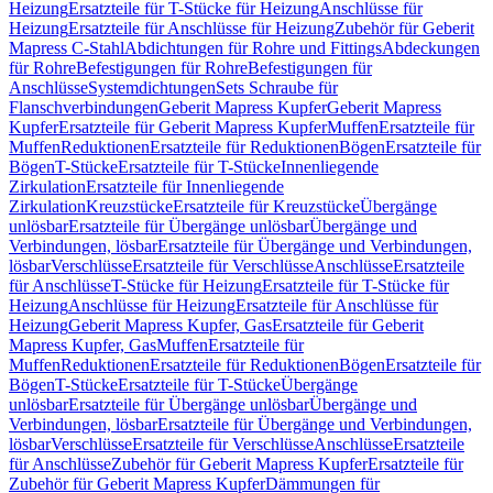
Heizung
Ersatzteile für T-Stücke für Heizung
Anschlüsse für
Heizung
Ersatzteile für Anschlüsse für Heizung
Zubehör für Geberit
Mapress C-Stahl
Abdichtungen für Rohre und Fittings
Abdeckungen
für Rohre
Befestigungen für Rohre
Befestigungen für
Anschlüsse
Systemdichtungen
Sets Schraube für
Flanschverbindungen
Geberit Mapress Kupfer
Geberit Mapress
Kupfer
Ersatzteile für Geberit Mapress Kupfer
Muffen
Ersatzteile für
Muffen
Reduktionen
Ersatzteile für Reduktionen
Bögen
Ersatzteile für
Bögen
T-Stücke
Ersatzteile für T-Stücke
Innenliegende
Zirkulation
Ersatzteile für Innenliegende
Zirkulation
Kreuzstücke
Ersatzteile für Kreuzstücke
Übergänge
unlösbar
Ersatzteile für Übergänge unlösbar
Übergänge und
Verbindungen, lösbar
Ersatzteile für Übergänge und Verbindungen,
lösbar
Verschlüsse
Ersatzteile für Verschlüsse
Anschlüsse
Ersatzteile
für Anschlüsse
T-Stücke für Heizung
Ersatzteile für T-Stücke für
Heizung
Anschlüsse für Heizung
Ersatzteile für Anschlüsse für
Heizung
Geberit Mapress Kupfer, Gas
Ersatzteile für Geberit
Mapress Kupfer, Gas
Muffen
Ersatzteile für
Muffen
Reduktionen
Ersatzteile für Reduktionen
Bögen
Ersatzteile für
Bögen
T-Stücke
Ersatzteile für T-Stücke
Übergänge
unlösbar
Ersatzteile für Übergänge unlösbar
Übergänge und
Verbindungen, lösbar
Ersatzteile für Übergänge und Verbindungen,
lösbar
Verschlüsse
Ersatzteile für Verschlüsse
Anschlüsse
Ersatzteile
für Anschlüsse
Zubehör für Geberit Mapress Kupfer
Ersatzteile für
Zubehör für Geberit Mapress Kupfer
Dämmungen für