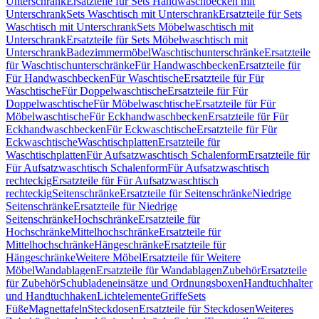
Unterschrank
Ersatzteile für Sets Handwaschbecken mit
Unterschrank
Sets Waschtisch mit Unterschrank
Ersatzteile für Sets
Waschtisch mit Unterschrank
Sets Möbelwaschtisch mit
Unterschrank
Ersatzteile für Sets Möbelwaschtisch mit
Unterschrank
Badezimmermöbel
Waschtischunterschränke
Ersatzteile
für Waschtischunterschränke
Für Handwaschbecken
Ersatzteile für
Für Handwaschbecken
Für Waschtische
Ersatzteile für Für
Waschtische
Für Doppelwaschtische
Ersatzteile für Für
Doppelwaschtische
Für Möbelwaschtische
Ersatzteile für Für
Möbelwaschtische
Für Eckhandwaschbecken
Ersatzteile für Für
Eckhandwaschbecken
Für Eckwaschtische
Ersatzteile für Für
Eckwaschtische
Waschtischplatten
Ersatzteile für
Waschtischplatten
Für Aufsatzwaschtisch Schalenform
Ersatzteile für
Für Aufsatzwaschtisch Schalenform
Für Aufsatzwaschtisch
rechteckig
Ersatzteile für Für Aufsatzwaschtisch
rechteckig
Seitenschränke
Ersatzteile für Seitenschränke
Niedrige
Seitenschränke
Ersatzteile für Niedrige
Seitenschränke
Hochschränke
Ersatzteile für
Hochschränke
Mittelhochschränke
Ersatzteile für
Mittelhochschränke
Hängeschränke
Ersatzteile für
Hängeschränke
Weitere Möbel
Ersatzteile für Weitere
Möbel
Wandablagen
Ersatzteile für Wandablagen
Zubehör
Ersatzteile
für Zubehör
Schubladeneinsätze und Ordnungsboxen
Handtuchhalter
und Handtuchhaken
Lichtelemente
Griffe
Sets
Füße
Magnettafeln
Steckdosen
Ersatzteile für Steckdosen
Weiteres