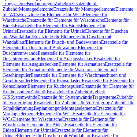
Tragsysteme
Beplankungen
Zubehör
Ersatzteile für
Zubehör
Montageelemente
Ersatzteile für Montageelemente
Elemente
für WCs
Ersatzteile für Elemente für WCs
Elemente für
Waschtische
Ersatzteile für Elemente für Waschtische
Elemente für
Bidets
Ersatzteile für Elemente für Bidets
Elemente für
Urinale
Ersatzteile für Elemente für Urinale
Elemente für Duschen
mit Wandablauf
Ersatzteile für Elemente für Duschen mit
Wandablauf
Elemente für Dusch- und Badewannen
Ersatzteile für
Elemente für Dusch- und Badewannen
Elemente für
Duschtrennwände
Ersatzteile für Elemente für
Duschtrennwände
Elemente für Ausgussbecken
Ersatzteile für
Elemente für Ausgussbecken
Elemente für Armaturen
Ersatzteile für
Elemente für Armaturen
Elemente für Waschmaschinen und
Geschirrspüler
Ersatzteile für Elemente für Waschmaschinen und
Geschirrspüler
Elemente für Konsollasten
Ersatzteile für Elemente für
Konsollasten
Elemente für Küchenspülen
Ersatzteile für Elemente für
Küchenspülen
Zubehör
Ersatzteile für Zubehör
Geberit
GIS
Systemwände
Ersatzteile für Systemwände
Tragsysteme
Zubehör
für Vorfertigung
Ersatzteile für Zubehör für Vorfertigung
Zubehör für
Schalldämmung
Beplankungen
Montageelemente
Ersatzteile für
Montageelemente
Elemente für WCs
Ersatzteile für Elemente für
WCs
Elemente für Waschtische
Ersatzteile für Elemente für
Waschtische
Elemente für Bidets
Ersatzteile für Elemente für
Bidets
Elemente für Urinale
Ersatzteile für Elemente für
Urinale
Elemente für Duschen mit Wandablauf
Ersatzteile für