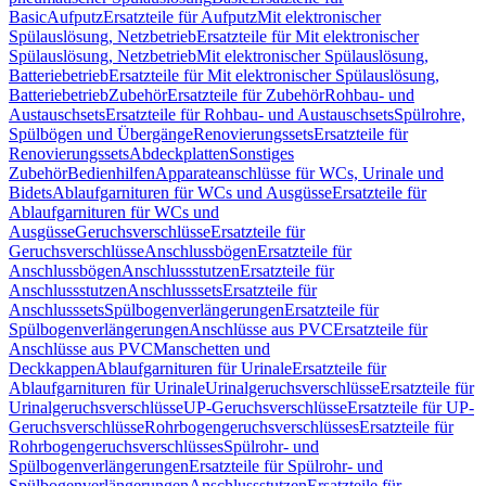
Basic
Aufputz
Ersatzteile für Aufputz
Mit elektronischer
Spülauslösung, Netzbetrieb
Ersatzteile für Mit elektronischer
Spülauslösung, Netzbetrieb
Mit elektronischer Spülauslösung,
Batteriebetrieb
Ersatzteile für Mit elektronischer Spülauslösung,
Batteriebetrieb
Zubehör
Ersatzteile für Zubehör
Rohbau- und
Austauschsets
Ersatzteile für Rohbau- und Austauschsets
Spülrohre,
Spülbögen und Übergänge
Renovierungssets
Ersatzteile für
Renovierungssets
Abdeckplatten
Sonstiges
Zubehör
Bedienhilfen
Apparateanschlüsse für WCs, Urinale und
Bidets
Ablaufgarnituren für WCs und Ausgüsse
Ersatzteile für
Ablaufgarnituren für WCs und
Ausgüsse
Geruchsverschlüsse
Ersatzteile für
Geruchsverschlüsse
Anschlussbögen
Ersatzteile für
Anschlussbögen
Anschlussstutzen
Ersatzteile für
Anschlussstutzen
Anschlusssets
Ersatzteile für
Anschlusssets
Spülbogenverlängerungen
Ersatzteile für
Spülbogenverlängerungen
Anschlüsse aus PVC
Ersatzteile für
Anschlüsse aus PVC
Manschetten und
Deckkappen
Ablaufgarnituren für Urinale
Ersatzteile für
Ablaufgarnituren für Urinale
Urinalgeruchsverschlüsse
Ersatzteile für
Urinalgeruchsverschlüsse
UP-Geruchsverschlüsse
Ersatzteile für UP-
Geruchsverschlüsse
Rohrbogengeruchsverschlüsses
Ersatzteile für
Rohrbogengeruchsverschlüsses
Spülrohr- und
Spülbogenverlängerungen
Ersatzteile für Spülrohr- und
Spülbogenverlängerungen
Anschlussstutzen
Ersatzteile für