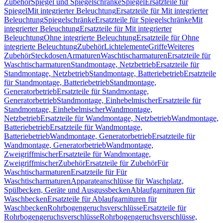
Zubehör
Spiegel und Spiegelschränke
Spiegel
Ersatzteile für
Spiegel
Mit integrierter Beleuchtung
Ersatzteile für Mit integrierter
Beleuchtung
Spiegelschränke
Ersatzteile für Spiegelschränke
Mit
integrierter Beleuchtung
Ersatzteile für Mit integrierter
Beleuchtung
Ohne integrierte Beleuchtung
Ersatzteile für Ohne
integrierte Beleuchtung
Zubehör
Lichtelemente
Griffe
Weiteres
Zubehör
Steckdosen
Armaturen
Waschtischarmaturen
Ersatzteile für
Waschtischarmaturen
Standmontage, Netzbetrieb
Ersatzteile für
Standmontage, Netzbetrieb
Standmontage, Batteriebetrieb
Ersatzteile
für Standmontage, Batteriebetrieb
Standmontage,
Generatorbetrieb
Ersatzteile für Standmontage,
Generatorbetrieb
Standmontage, Einhebelmischer
Ersatzteile für
Standmontage, Einhebelmischer
Wandmontage,
Netzbetrieb
Ersatzteile für Wandmontage, Netzbetrieb
Wandmontage,
Batteriebetrieb
Ersatzteile für Wandmontage,
Batteriebetrieb
Wandmontage, Generatorbetrieb
Ersatzteile für
Wandmontage, Generatorbetrieb
Wandmontage,
Zweigriffmischer
Ersatzteile für Wandmontage,
Zweigriffmischer
Zubehör
Ersatzteile für Zubehör
Für
Waschtischarmaturen
Ersatzteile für Für
Waschtischarmaturen
Apparateanschlüsse für Waschplatz,
Spülbecken, Geräte und Ausgussbecken
Ablaufgarnituren für
Waschbecken
Ersatzteile für Ablaufgarnituren für
Waschbecken
Rohrbogengeruchsverschlüsse
Ersatzteile für
Rohrbogengeruchsverschlüsse
Rohrbogengeruchsverschlüsse,