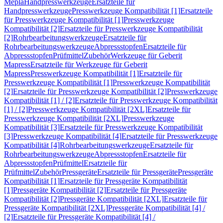
Mepla
Handpresswerkzeuge
Ersatzteile für
Handpresswerkzeuge
Presswerkzeuge Kompatibilität [1]
Ersatzteile
für Presswerkzeuge Kompatibilität [1]
Presswerkzeuge
Kompatibilität [2]
Ersatzteile für Presswerkzeuge Kompatibilität
[2]
Rohrbearbeitungswerkzeuge
Ersatzteile für
Rohrbearbeitungswerkzeuge
Abpressstopfen
Ersatzteile für
Abpressstopfen
Prüfmittel
Zubehör
Werkzeuge für Geberit
Mapress
Ersatzteile für Werkzeuge für Geberit
Mapress
Presswerkzeuge Kompatibilität [1]
Ersatzteile für
Presswerkzeuge Kompatibilität [1]
Presswerkzeuge Kompatibilität
[2]
Ersatzteile für Presswerkzeuge Kompatibilität [2]
Presswerkzeuge
Kompatibilität [1] / [2]
Ersatzteile für Presswerkzeuge Kompatibilität
[1] / [2]
Presswerkzeuge Kompatibilität [2XL]
Ersatzteile für
Presswerkzeuge Kompatibilität [2XL]
Presswerkzeuge
Kompatibilität [3]
Ersatzteile für Presswerkzeuge Kompatibilität
[3]
Presswerkzeuge Kompatibilität [4]
Ersatzteile für Presswerkzeuge
Kompatibilität [4]
Rohrbearbeitungswerkzeuge
Ersatzteile für
Rohrbearbeitungswerkzeuge
Abpressstopfen
Ersatzteile für
Abpressstopfen
Prüfmittel
Ersatzteile für
Prüfmittel
Zubehör
Pressgeräte
Ersatzteile für Pressgeräte
Pressgeräte
Kompatibilität [1]
Ersatzteile für Pressgeräte Kompatibilität
[1]
Pressgeräte Kompatibilität [2]
Ersatzteile für Pressgeräte
Kompatibilität [2]
Pressgeräte Kompatibilität [2XL]
Ersatzteile für
Pressgeräte Kompatibilität [2XL]
Pressgeräte Kompatibilität [4] /
[2]
Ersatzteile für Pressgeräte Kompatibilität [4] /