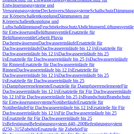
Entwässerungssysteme und
Versorgungssysteme
Deckenverschlusssysteme
Schallschutz
Dämmung
zur Körperschallentkopplung
Dämmungen zur
Körperschallentkopplung und
Luftschalldämmung
Feuchtigkeitsschutz
Abdichtungen
Lüftungsventile
für Entwässerung
Belüftungsventile
Ersatzteile für
Belüftungsventile
Geberit Pluvia
Dachentwässerung
Dachwassereinläufe
Ersatzteile für
Dachwassereinläufe
Dachwassereinläufe bis 12 l/s
Ersatzteile für
Dachwassereinläufe bis 12 l/s
Dachwassereinläufe bis 25
l/s
Ersatzteile für Dachwassereinläufe bis 25 l/s
Dachwassereinläufe
für Rinnen
Ersatzteile für Dachwassereinläufe für
Rinnen
Dachwassereinläufe bis 12 l/s
Ersatzteile für
Dachwassereinläufe bis 12 l/s
Dachwassereinläufe bis 25
l/s
Ersatzteile für Dachwassereinläufe bis 25
l/s
Dampfsperrenelemente
Ersatzteile für Dampfsperrenelemente
Für
Dachwassereinläufe bis 12 l/s
Ersatzteile für Für Dachwassereinläufe
bis 12 l/s
Für Dachwassereinläufe bis 25 l/s
Brandschutz
Brandschutz
für Entwässerungssysteme
Notüberläufe
Ersatzteile für
Notüberläufe
Für Dachwassereinläufe bis 12 l/s
Ersatzteile für Für
Dachwassereinläufe bis 12 l/s
Für Dachwassereinläufe bis 25
l/s
Ersatzteile für Für Dachwassereinläufe bis 25
l/s
Befestigung
Befestigungssystem d40–200
Befestigungssystem
d250–315
Zubehör
Ersatzteile für Zubehör
Für