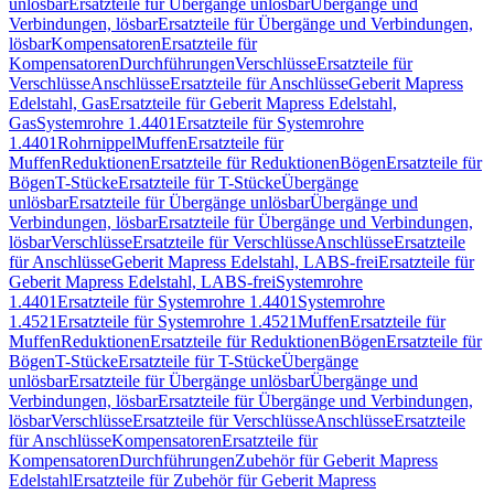
unlösbar
Ersatzteile für Übergänge unlösbar
Übergänge und
Verbindungen, lösbar
Ersatzteile für Übergänge und Verbindungen,
lösbar
Kompensatoren
Ersatzteile für
Kompensatoren
Durchführungen
Verschlüsse
Ersatzteile für
Verschlüsse
Anschlüsse
Ersatzteile für Anschlüsse
Geberit Mapress
Edelstahl, Gas
Ersatzteile für Geberit Mapress Edelstahl,
Gas
Systemrohre 1.4401
Ersatzteile für Systemrohre
1.4401
Rohrnippel
Muffen
Ersatzteile für
Muffen
Reduktionen
Ersatzteile für Reduktionen
Bögen
Ersatzteile für
Bögen
T-Stücke
Ersatzteile für T-Stücke
Übergänge
unlösbar
Ersatzteile für Übergänge unlösbar
Übergänge und
Verbindungen, lösbar
Ersatzteile für Übergänge und Verbindungen,
lösbar
Verschlüsse
Ersatzteile für Verschlüsse
Anschlüsse
Ersatzteile
für Anschlüsse
Geberit Mapress Edelstahl, LABS-frei
Ersatzteile für
Geberit Mapress Edelstahl, LABS-frei
Systemrohre
1.4401
Ersatzteile für Systemrohre 1.4401
Systemrohre
1.4521
Ersatzteile für Systemrohre 1.4521
Muffen
Ersatzteile für
Muffen
Reduktionen
Ersatzteile für Reduktionen
Bögen
Ersatzteile für
Bögen
T-Stücke
Ersatzteile für T-Stücke
Übergänge
unlösbar
Ersatzteile für Übergänge unlösbar
Übergänge und
Verbindungen, lösbar
Ersatzteile für Übergänge und Verbindungen,
lösbar
Verschlüsse
Ersatzteile für Verschlüsse
Anschlüsse
Ersatzteile
für Anschlüsse
Kompensatoren
Ersatzteile für
Kompensatoren
Durchführungen
Zubehör für Geberit Mapress
Edelstahl
Ersatzteile für Zubehör für Geberit Mapress