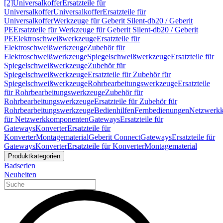
[2]
Universalkoffer
Ersatzteile für
Universalkoffer
Universalkoffer
Ersatzteile für
Universalkoffer
Werkzeuge für Geberit Silent-db20 / Geberit
PE
Ersatzteile für Werkzeuge für Geberit Silent-db20 / Geberit
PE
Elektroschweißwerkzeuge
Ersatzteile für
Elektroschweißwerkzeuge
Zubehör für
Elektroschweißwerkzeuge
Spiegelschweißwerkzeuge
Ersatzteile für
Spiegelschweißwerkzeuge
Zubehör für
Spiegelschweißwerkzeuge
Ersatzteile für Zubehör für
Spiegelschweißwerkzeuge
Rohrbearbeitungswerkzeuge
Ersatzteile
für Rohrbearbeitungswerkzeuge
Zubehör für
Rohrbearbeitungswerkzeuge
Ersatzteile für Zubehör für
Rohrbearbeitungswerkzeuge
Bedienhilfen
Fernbedienungen
Netzwerk
für Netzwerkkomponenten
Gateways
Ersatzteile für
Gateways
Konverter
Ersatzteile für
Konverter
Montagematerial
Geberit Connect
Gateways
Ersatzteile für
Gateways
Konverter
Ersatzteile für Konverter
Montagematerial
Produktkategorien
Badserien
Neuheiten