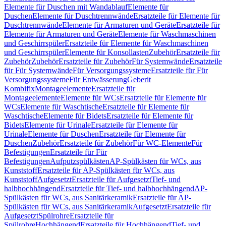
Elemente für Duschen mit Wandablauf
Elemente für
Duschen
Elemente für Duschtrennwände
Ersatzteile für Elemente für
Duschtrennwände
Elemente für Armaturen und Geräte
Ersatzteile für
Elemente für Armaturen und Geräte
Elemente für Waschmaschinen
und Geschirrspüler
Ersatzteile für Elemente für Waschmaschinen
und Geschirrspüler
Elemente für Konsollasten
Zubehör
Ersatzteile für
Zubehör
Zubehör
Ersatzteile für Zubehör
Für Systemwände
Ersatzteile
für Für Systemwände
Für Versorgungssysteme
Ersatzteile für Für
Versorgungssysteme
Für Entwässerung
Geberit
Kombifix
Montageelemente
Ersatzteile für
Montageelemente
Elemente für WCs
Ersatzteile für Elemente für
WCs
Elemente für Waschtische
Ersatzteile für Elemente für
Waschtische
Elemente für Bidets
Ersatzteile für Elemente für
Bidets
Elemente für Urinale
Ersatzteile für Elemente für
Urinale
Elemente für Duschen
Ersatzteile für Elemente für
Duschen
Zubehör
Ersatzteile für Zubehör
Für WC-Elemente
Für
Befestigungen
Ersatzteile für Für
Befestigungen
Aufputzspülkästen
AP-Spülkästen für WCs, aus
Kunststoff
Ersatzteile für AP-Spülkästen für WCs, aus
Kunststoff
Aufgesetzt
Ersatzteile für Aufgesetzt
Tief- und
halbhochhängend
Ersatzteile für Tief- und halbhochhängend
AP-
Spülkästen für WCs, aus Sanitärkeramik
Ersatzteile für AP-
Spülkästen für WCs, aus Sanitärkeramik
Aufgesetzt
Ersatzteile für
Aufgesetzt
Spülrohre
Ersatzteile für
Spülrohre
Hochhängend
Ersatzteile für Hochhängend
Tief- und