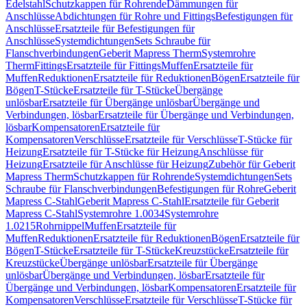
Edelstahl
Schutzkappen für Rohrende
Dämmungen für
Anschlüsse
Abdichtungen für Rohre und Fittings
Befestigungen für
Anschlüsse
Ersatzteile für Befestigungen für
Anschlüsse
Systemdichtungen
Sets Schraube für
Flanschverbindungen
Geberit Mapress Therm
Systemrohre
Therm
Fittings
Ersatzteile für Fittings
Muffen
Ersatzteile für
Muffen
Reduktionen
Ersatzteile für Reduktionen
Bögen
Ersatzteile für
Bögen
T-Stücke
Ersatzteile für T-Stücke
Übergänge
unlösbar
Ersatzteile für Übergänge unlösbar
Übergänge und
Verbindungen, lösbar
Ersatzteile für Übergänge und Verbindungen,
lösbar
Kompensatoren
Ersatzteile für
Kompensatoren
Verschlüsse
Ersatzteile für Verschlüsse
T-Stücke für
Heizung
Ersatzteile für T-Stücke für Heizung
Anschlüsse für
Heizung
Ersatzteile für Anschlüsse für Heizung
Zubehör für Geberit
Mapress Therm
Schutzkappen für Rohrende
Systemdichtungen
Sets
Schraube für Flanschverbindungen
Befestigungen für Rohre
Geberit
Mapress C-Stahl
Geberit Mapress C-Stahl
Ersatzteile für Geberit
Mapress C-Stahl
Systemrohre 1.0034
Systemrohre
1.0215
Rohrnippel
Muffen
Ersatzteile für
Muffen
Reduktionen
Ersatzteile für Reduktionen
Bögen
Ersatzteile für
Bögen
T-Stücke
Ersatzteile für T-Stücke
Kreuzstücke
Ersatzteile für
Kreuzstücke
Übergänge unlösbar
Ersatzteile für Übergänge
unlösbar
Übergänge und Verbindungen, lösbar
Ersatzteile für
Übergänge und Verbindungen, lösbar
Kompensatoren
Ersatzteile für
Kompensatoren
Verschlüsse
Ersatzteile für Verschlüsse
T-Stücke für