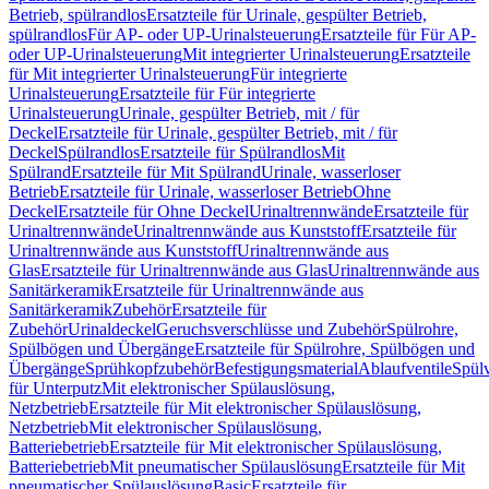
Betrieb, spülrandlos
Ersatzteile für Urinale, gespülter Betrieb,
spülrandlos
Für AP- oder UP-Urinalsteuerung
Ersatzteile für Für AP-
oder UP-Urinalsteuerung
Mit integrierter Urinalsteuerung
Ersatzteile
für Mit integrierter Urinalsteuerung
Für integrierte
Urinalsteuerung
Ersatzteile für Für integrierte
Urinalsteuerung
Urinale, gespülter Betrieb, mit / für
Deckel
Ersatzteile für Urinale, gespülter Betrieb, mit / für
Deckel
Spülrandlos
Ersatzteile für Spülrandlos
Mit
Spülrand
Ersatzteile für Mit Spülrand
Urinale, wasserloser
Betrieb
Ersatzteile für Urinale, wasserloser Betrieb
Ohne
Deckel
Ersatzteile für Ohne Deckel
Urinaltrennwände
Ersatzteile für
Urinaltrennwände
Urinaltrennwände aus Kunststoff
Ersatzteile für
Urinaltrennwände aus Kunststoff
Urinaltrennwände aus
Glas
Ersatzteile für Urinaltrennwände aus Glas
Urinaltrennwände aus
Sanitärkeramik
Ersatzteile für Urinaltrennwände aus
Sanitärkeramik
Zubehör
Ersatzteile für
Zubehör
Urinaldeckel
Geruchsverschlüsse und Zubehör
Spülrohre,
Spülbögen und Übergänge
Ersatzteile für Spülrohre, Spülbögen und
Übergänge
Sprühkopfzubehör
Befestigungsmaterial
Ablaufventile
Spülv
für Unterputz
Mit elektronischer Spülauslösung,
Netzbetrieb
Ersatzteile für Mit elektronischer Spülauslösung,
Netzbetrieb
Mit elektronischer Spülauslösung,
Batteriebetrieb
Ersatzteile für Mit elektronischer Spülauslösung,
Batteriebetrieb
Mit pneumatischer Spülauslösung
Ersatzteile für Mit
pneumatischer Spülauslösung
Basic
Ersatzteile für