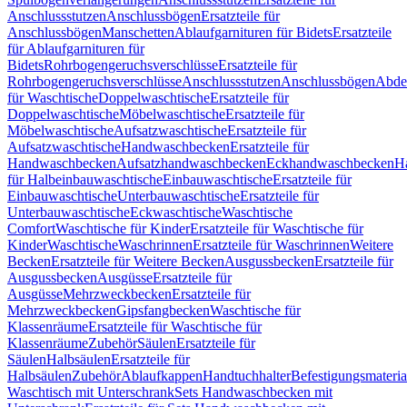
Anschlussstutzen
Anschlussbögen
Ersatzteile für
Anschlussbögen
Manschetten
Ablaufgarnituren für Bidets
Ersatzteile
für Ablaufgarnituren für
Bidets
Rohrbogengeruchsverschlüsse
Ersatzteile für
Rohrbogengeruchsverschlüsse
Anschlussstutzen
Anschlussbögen
Abde
für Waschtische
Doppelwaschtische
Ersatzteile für
Doppelwaschtische
Möbelwaschtische
Ersatzteile für
Möbelwaschtische
Aufsatzwaschtische
Ersatzteile für
Aufsatzwaschtische
Handwaschbecken
Ersatzteile für
Handwaschbecken
Aufsatzhandwaschbecken
Eckhandwaschbecken
H
für Halbeinbauwaschtische
Einbauwaschtische
Ersatzteile für
Einbauwaschtische
Unterbauwaschtische
Ersatzteile für
Unterbauwaschtische
Eckwaschtische
Waschtische
Comfort
Waschtische für Kinder
Ersatzteile für Waschtische für
Kinder
Waschtische
Waschrinnen
Ersatzteile für Waschrinnen
Weitere
Becken
Ersatzteile für Weitere Becken
Ausgussbecken
Ersatzteile für
Ausgussbecken
Ausgüsse
Ersatzteile für
Ausgüsse
Mehrzweckbecken
Ersatzteile für
Mehrzweckbecken
Gipsfangbecken
Waschtische für
Klassenräume
Ersatzteile für Waschtische für
Klassenräume
Zubehör
Säulen
Ersatzteile für
Säulen
Halbsäulen
Ersatzteile für
Halbsäulen
Zubehör
Ablaufkappen
Handtuchhalter
Befestigungsmateria
Waschtisch mit Unterschrank
Sets Handwaschbecken mit