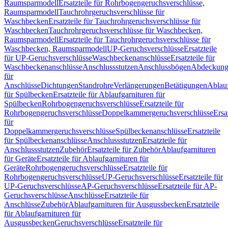
Raumsparmodell
Ersatzteile für Rohrbogengeruchsverschlüsse,
Raumsparmodell
Tauchrohrgeruchsverschlüsse für
Waschbecken
Ersatzteile für Tauchrohrgeruchsverschlüsse für
Waschbecken
Tauchrohrgeruchsverschlüsse für Waschbecken,
Raumsparmodell
Ersatzteile für Tauchrohrgeruchsverschlüsse für
Waschbecken, Raumsparmodell
UP-Geruchsverschlüsse
Ersatzteile
für UP-Geruchsverschlüsse
Waschbeckenanschlüsse
Ersatzteile für
Waschbeckenanschlüsse
Anschlussstutzen
Anschlussbögen
Abdeckung
für
Anschlüsse
Dichtungen
Standrohre
Verlängerungen
Betätigungen
Ablauf
für Spülbecken
Ersatzteile für Ablaufgarnituren für
Spülbecken
Rohrbogengeruchsverschlüsse
Ersatzteile für
Rohrbogengeruchsverschlüsse
Doppelkammergeruchsverschlüsse
Ersa
für
Doppelkammergeruchsverschlüsse
Spülbeckenanschlüsse
Ersatzteile
für Spülbeckenanschlüsse
Anschlussstutzen
Ersatzteile für
Anschlussstutzen
Zubehör
Ersatzteile für Zubehör
Ablaufgarnituren
für Geräte
Ersatzteile für Ablaufgarnituren für
Geräte
Rohrbogengeruchsverschlüsse
Ersatzteile für
Rohrbogengeruchsverschlüsse
UP-Geruchsverschlüsse
Ersatzteile für
UP-Geruchsverschlüsse
AP-Geruchsverschlüsse
Ersatzteile für AP-
Geruchsverschlüsse
Anschlüsse
Ersatzteile für
Anschlüsse
Zubehör
Ablaufgarnituren für Ausgussbecken
Ersatzteile
für Ablaufgarnituren für
Ausgussbecken
Geruchsverschlüsse
Ersatzteile für