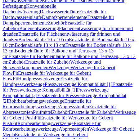
Dachwassereinläufe
Ersatzteile für Für Dachwassereinläufe
Für
Befestigung
Konventionelle
Dachentwässerung
Dachwassereinläufe
Ersatzteile für
Dachwassereinläufe
Dampfsperrenelemente
Ersatzteile für
Dampfsperrenelemente
Zubehör
Ersatzteile für
Zubehör
Bodenentwässerung
Flächenentwässerung für drinnen und
draußen
Ersatzteile für Flächenentwässerung für drinnen und
draußen
Bodenabläufe 10 x 10 cm
Ersatzteile für Bodenabläufe 10 x
10 cm
Bodenabläufe 13 x 13 cm
Ersatzteile für Bodenabläufe 13 x
13 cm
Bodeneinläufe für Balkone und Terrassen, 13 x 13
cm
Ersatzteile für Bodeneinläufe für Balkone und Terrassen, 13 x 13
cm
Zubehör
Ersatzteile für Zubehör
Werkzeuge und
Netzwerkkomponenten
Werkzeuge
Werkzeuge für Geberit
FlowFit
Ersatzteile für Werkzeuge für Geberit
FlowFit
Handpresswerkzeuge
Ersatzteile für
Handpresswerkzeuge
Presswerkzeuge Kompatibilität [1]
Ersatzteile
für Presswerkzeuge Kompatibilität [1]
Presswerkzeuge
Kompatibilität [2]
Ersatzteile für Presswerkzeuge Kompatibilität
[2]
Rohrbearbeitungswerkzeuge
Ersatzteile für
Rohrbearbeitungswerkzeuge
Abpressstopfen
Ersatzteile für
Abpressstopfen
Prüfmittel
Zubehör
Ersatzteile für Zubehör
Werkzeuge
für Geberit PushFit
Ersatzteile für Werkzeuge für Geberit
PushFit
Rohrbearbeitungswerkzeuge
Ersatzteile für
Rohrbearbeitungswerkzeuge
Abpressstopfen
Werkzeuge für Geberit
Mepla
Ersatzteile für Werkzeuge für Geberit