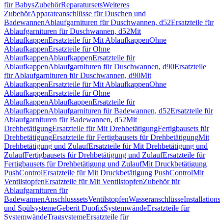
für Babys
Zubehör
Reparatursets
Weiteres
Zubehör
Apparateanschlüsse für Duschen und
Badewannen
Ablaufgarnituren für Duschwannen, d52
Ersatzteile für
Ablaufgarnituren für Duschwannen, d52
Mit
Ablaufkappen
Ersatzteile für Mit Ablaufkappen
Ohne
Ablaufkappen
Ersatzteile für Ohne
Ablaufkappen
Ablaufkappen
Ersatzteile für
Ablaufkappen
Ablaufgarnituren für Duschwannen, d90
Ersatzteile
für Ablaufgarnituren für Duschwannen, d90
Mit
Ablaufkappen
Ersatzteile für Mit Ablaufkappen
Ohne
Ablaufkappen
Ersatzteile für Ohne
Ablaufkappen
Ablaufkappen
Ersatzteile für
Ablaufkappen
Ablaufgarnituren für Badewannen, d52
Ersatzteile für
Ablaufgarnituren für Badewannen, d52
Mit
Drehbetätigung
Ersatzteile für Mit Drehbetätigung
Fertigbausets für
Drehbetätigung
Ersatzteile für Fertigbausets für Drehbetätigung
Mit
Drehbetätigung und Zulauf
Ersatzteile für Mit Drehbetätigung und
Zulauf
Fertigbausets für Drehbetätigung und Zulauf
Ersatzteile für
Fertigbausets für Drehbetätigung und Zulauf
Mit Druckbetätigung
PushControl
Ersatzteile für Mit Druckbetätigung PushControl
Mit
Ventilstopfen
Ersatzteile für Mit Ventilstopfen
Zubehör für
Ablaufgarnituren für
Badewannen
Anschlusssets
Ventilstopfen
Wasseranschlüsse
Installation
und Spülsysteme
Geberit Duofix
Systemwände
Ersatzteile für
Systemwände
Tragsysteme
Ersatzteile für