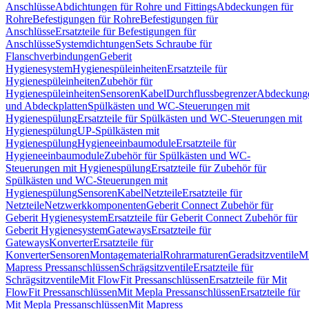
Anschlüsse
Abdichtungen für Rohre und Fittings
Abdeckungen für
Rohre
Befestigungen für Rohre
Befestigungen für
Anschlüsse
Ersatzteile für Befestigungen für
Anschlüsse
Systemdichtungen
Sets Schraube für
Flanschverbindungen
Geberit
Hygienesystem
Hygienespüleinheiten
Ersatzteile für
Hygienespüleinheiten
Zubehör für
Hygienespüleinheiten
Sensoren
Kabel
Durchflussbegrenzer
Abdeckung
und Abdeckplatten
Spülkästen und WC-Steuerungen mit
Hygienespülung
Ersatzteile für Spülkästen und WC-Steuerungen mit
Hygienespülung
UP-Spülkästen mit
Hygienespülung
Hygieneeinbaumodule
Ersatzteile für
Hygieneeinbaumodule
Zubehör für Spülkästen und WC-
Steuerungen mit Hygienespülung
Ersatzteile für Zubehör für
Spülkästen und WC-Steuerungen mit
Hygienespülung
Sensoren
Kabel
Netzteile
Ersatzteile für
Netzteile
Netzwerkkomponenten
Geberit Connect Zubehör für
Geberit Hygienesystem
Ersatzteile für Geberit Connect Zubehör für
Geberit Hygienesystem
Gateways
Ersatzteile für
Gateways
Konverter
Ersatzteile für
Konverter
Sensoren
Montagematerial
Rohrarmaturen
Geradsitzventile
Mi
Mapress Pressanschlüssen
Schrägsitzventile
Ersatzteile für
Schrägsitzventile
Mit FlowFit Pressanschlüssen
Ersatzteile für Mit
FlowFit Pressanschlüssen
Mit Mepla Pressanschlüssen
Ersatzteile für
Mit Mepla Pressanschlüssen
Mit Mapress