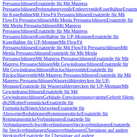
Pressanschlüssen
Ersatzteile für Mit Mapress
Pressanschlüssen
Probenahmeventile
Entleerventile
Kugelhähne
Ersatzt
für Kugelhähne
Mit FlowFit Pressanschlüssen
Ersatzteile für Mit
FlowFit Pressanschlüssen
Mit Mepla Pressanschlüssen
Ersatzteile für
Mit Mepla Pressanschlüssen
Mit Mapress
Pressanschlüssen
Ersatzteile für Mit Mapress
Pressanschlüssen
Kugelhähne für UP-Montage
Ersatzteile für
Kugelhähne für UP-Montage
Mit FlowFit
Pressanschlüssen
Ersatzteile für Mit FlowFit Pressanschlüssen
Mit
Mepla Pressanschlüssen
Ersatzteile für Mit Mepla
Pressanschlüssen
Mit Mapress Pressanschlüssen
Ersatzteile für Mit
Mapress Pressanschlüssen
Mit Gewindeanschlüssen
Ersatzteile für
Mit Gewindeanschlüssen
Rückschlagventile
Ersatzteile für
Rückschlagventile
Mit Mapress Pressanschlüssen
Ersatzteile für Mit
Mapress Pressanschlüssen
Wasserzählerstrecken für UP-
Montage
Ersatzteile für Wasserzählerstrecken für UP-Montage
Mit
Gewindeanschlüssen
Ersatzteile für Mit
Gewindeanschlüssen
Gebäude-Entwässerungssysteme
Geberit Silent-
db20
Rohre
Formstücke
Ersatzteile für
Formstücke
Bögen
Abzweige
Ersatzteile für
Abzweige
Reduktionen
Reinigungsstücke
Ersatzteile für
Reinigungsstücke
Verbindungen
Ersatzteile für
Verbindungen
Schweißverbindungen
Steckverbindungen
Ersatzteile
für Steckverbindungen
Spannverbindungen
Übergänge auf andere
Werkstoffe
Ersatzteile für Übergänge auf andere