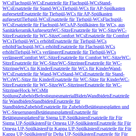
WCs
Flachspül-WCs
Ersatzteile für Flachspül-WCs
Stand-
WCs
Ersatzteile für Stand-WCs
Tiefspül-WCs für AP-Spülkasten
aufgesetzt
Ersatzteile für Tiefspül-WCs für AP-Spülkasten
aufgesetzt
Tiefspül-WCs
Ersatzteile für Tiefspül-WCs
Flachspül-
WCs
Ersatzteile für Flachspül-WCs
AP-Spülkästen für WCs, aus
Sanitärkeramik
Aufgesetzt
WC-Sitze
Ersatzteile für WC-Sitze
WC-
Sitze
Ersatzteile für WC-Sitze
Comfort WCs
Ersatzteile für Comfort
WCs
Tiefspül-WCs erhöht
Ersatzteile für Tiefspül-WCs
erhöht
Flachspül-WCs erhöht
Ersatzteile für Flachspül-WCs
erhöht
Tiefspül-WCs verlängert
Ersatzteile für Tiefspül-WCs
verlängert
Comfort WC-Sitze
Ersatzteile für Comfort WC-Sitze
WC-
Sitze
Ersatzteile für WC-Sitze
WC-Sitzringe
Ersatzteile für WC-
Sitzringe
WCs für Kinder
Ersatzteile für WCs für Kinder
Wand-
WCs
Ersatzteile für Wand-WCs
Stand-WCs
Ersatzteile für Stand-
WCs
WC-Sitze für Kinder
Ersatzteile für WC-Sitze für Kinder
WC-
Sitze
Ersatzteile für WC-Sitze
WC-Sitzringe
Ersatzteile für WC-
Sitzringe
Hock-WCs
Mit
Spülung
Zubehör
Befestigungsmaterial
Bidets
Wandbidets
Ersatzteile
für Wandbidets
Standbidets
Ersatzteile für
Standbidets
Zubehör
Ersatzteile für Zubehör
Betätigungsplatten und
WC-Steuerungen
Betätigungsplatten
Ersatzteile für
Betätigungsplatten
Für Sigma UP-Spülkästen
Ersatzteile für Für
Sigma UP-Spülkästen
Für Omega UP-Spülkästen
Ersatzteile für Für
Omega UP-Spülkästen
Für Kappa UP-Spülkästen
Ersatzteile für Für
Kappa UP-Spülkästen
Für Delta UP-Spülkästen
Ersatzteile für Für