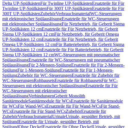
Delta UP-Spülkästen
Für Twinline UP-Spülkästen
Ersatzteile für Für
Twinline UP-Spülkästen
Für 300T UP-Spülkästen
Ersatzteile für Für
300T UP-Spülkästen
Zubehör
Verbrauchsmaterial
WC-Steuerungen
mit elektronischer Spülauslösung
Ersatzteile für WC-Steuerungen
mit elektronischer Spülauslösung
Für Netzbetrieb, für Geberit Sigma
UP-Spülkästen 12 cm
Ersatzteile für Für Netzbetrieb, für Geberit
Sigma UP-Spülkästen 12 cm
Für Netzbetrieb, für Geberit Omega
UP-Spülkästen 12 cm
Ersatzteile für Für Netzbetrieb, für Geberit
Omega UP-Spülkästen 12 cm
Für Batteriebetrieb, für Geberit Sigma
UP-Spülkästen 12 cm
Ersatzteile für Für Batteriebetrieb, für Geberit
Sigma UP-Spülkästen 12 cm
WC-Steuerungen mit pneumatischer
Spülauslösung
Ersatzteile für WC-Steuerungen mit pneumatischer
Spülauslösung
Für 2-Mengen-Spülung
Ersatzteile für Für 2-Mengen-
Spülung
Für 1-Mengen-Spülung
Ersatzteile für Für 1-Mengen-
Spülung
Zubehör für WC-Steuerungen
Ersatzteile für Zubehör für
WC-Steuerungen
Rohbausets
Ersatzteile für Rohbausets
Für WC-
Steuerungen mit elektronischer Spülauslösung
Ersatzteile für Für
WC-Steuerungen mit elektronischer
Spülauslösung
Verbindungen
Geberit Monolith
Sanitärmodule
Sanitärmodule für WCs
Ersatzteile für Sanitärmodule
für WCs
Für Wand-WCs
Ersatzteile für Für Wand-WCs
Für Stand-
WCs
Ersatzteile für Für Stand-WCs
Zubehör
Ersatzteile für
Zubehör
Verbrauchsmaterial
Urinale
Urinale, gespülter Betrieb, mit
Spülrand
Ersatzteile für Urinale, gespülter Betrieb, mit
Spülrand
Ohne Deckel
Ersatzteile für Ohne Deckel
Urinale, gespülter