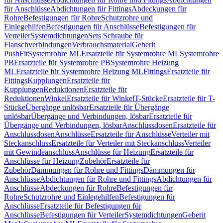
für Anschlüsse
Abdichtungen für Fittings
Abdeckungen für
Rohre
Befestigungen für Rohre
Schutzrohre und
Einlegehilfen
Befestigungen für Anschlüsse
Befestigungen für
Verteiler
Systemdichtungen
Sets Schraube für
Flanschverbindungen
Verbrauchsmaterial
Geberit
PushFit
Systemrohre ML
Ersatzteile für Systemrohre ML
Systemrohre
PB
Ersatzteile für Systemrohre PB
Systemrohre Heizung
ML
Ersatzteile für Systemrohre Heizung ML
Fittings
Ersatzteile für
Fittings
Kupplungen
Ersatzteile für
Kupplungen
Reduktionen
Ersatzteile für
Reduktionen
Winkel
Ersatzteile für Winkel
T-Stücke
Ersatzteile für T-
Stücke
Übergänge unlösbar
Ersatzteile für Übergänge
unlösbar
Übergänge und Verbindungen, lösbar
Ersatzteile für
Übergänge und Verbindungen, lösbar
Anschlussdosen
Ersatzteile für
Anschlussdosen
Anschlüsse
Ersatzteile für Anschlüsse
Verteiler mit
Steckanschluss
Ersatzteile für Verteiler mit Steckanschluss
Verteiler
mit Gewindeanschluss
Anschlüsse für Heizung
Ersatzteile für
Anschlüsse für Heizung
Zubehör
Ersatzteile für
Zubehör
Dämmungen für Rohre und Fittings
Dämmungen für
Anschlüsse
Abdichtungen für Rohre und Fittings
Abdichtungen für
Anschlüsse
Abdeckungen für Rohre
Befestigungen für
Rohre
Schutzrohre und Einlegehilfen
Befestigungen für
Anschlüsse
Ersatzteile für Befestigungen für
Anschlüsse
Befestigungen für Verteiler
Systemdichtungen
Geberit