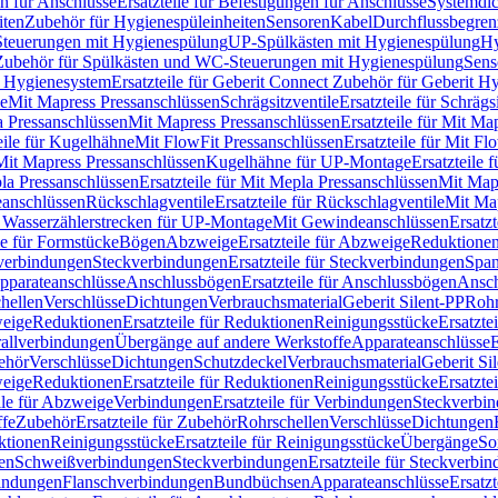
n für Anschlüsse
Ersatzteile für Befestigungen für Anschlüsse
Systemdi
iten
Zubehör für Hygienespüleinheiten
Sensoren
Kabel
Durchflussbegren
-Steuerungen mit Hygienespülung
UP-Spülkästen mit Hygienespülung
Hy
r Zubehör für Spülkästen und WC-Steuerungen mit Hygienespülung
Sens
t Hygienesystem
Ersatzteile für Geberit Connect Zubehör für Geberit 
le
Mit Mapress Pressanschlüssen
Schrägsitzventile
Ersatzteile für Schrägs
a Pressanschlüssen
Mit Mapress Pressanschlüssen
Ersatzteile für Mit Ma
eile für Kugelhähne
Mit FlowFit Pressanschlüssen
Ersatzteile für Mit F
 Mit Mapress Pressanschlüssen
Kugelhähne für UP-Montage
Ersatzteile
la Pressanschlüssen
Ersatzteile für Mit Mepla Pressanschlüssen
Mit Map
eanschlüssen
Rückschlagventile
Ersatzteile für Rückschlagventile
Mit Map
ür Wasserzählerstrecken für UP-Montage
Mit Gewindeanschlüssen
Ersatz
le für Formstücke
Bögen
Abzweige
Ersatzteile für Abzweige
Reduktione
verbindungen
Steckverbindungen
Ersatzteile für Steckverbindungen
Span
Apparateanschlüsse
Anschlussbögen
Ersatzteile für Anschlussbögen
Ansch
hellen
Verschlüsse
Dichtungen
Verbrauchsmaterial
Geberit Silent-PP
Roh
weige
Reduktionen
Ersatzteile für Reduktionen
Reinigungsstücke
Ersatzte
allverbindungen
Übergänge auf andere Werkstoffe
Apparateanschlüsse
E
ehör
Verschlüsse
Dichtungen
Schutzdeckel
Verbrauchsmaterial
Geberit Si
weige
Reduktionen
Ersatzteile für Reduktionen
Reinigungsstücke
Ersatzte
ile für Abzweige
Verbindungen
Ersatzteile für Verbindungen
Steckverbi
ffe
Zubehör
Ersatzteile für Zubehör
Rohrschellen
Verschlüsse
Dichtungen
ktionen
Reinigungsstücke
Ersatzteile für Reinigungsstücke
Übergänge
So
gen
Schweißverbindungen
Steckverbindungen
Ersatzteile für Steckverbi
bindungen
Flanschverbindungen
Bundbüchsen
Apparateanschlüsse
Ersatz