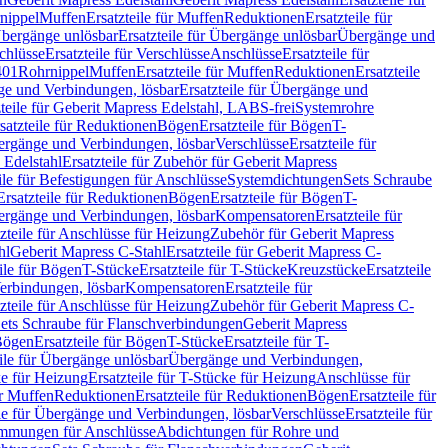
nippel
Muffen
Ersatzteile für Muffen
Reduktionen
Ersatzteile für
bergänge unlösbar
Ersatzteile für Übergänge unlösbar
Übergänge und
chlüsse
Ersatzteile für Verschlüsse
Anschlüsse
Ersatzteile für
401
Rohrnippel
Muffen
Ersatzteile für Muffen
Reduktionen
Ersatzteile
e und Verbindungen, lösbar
Ersatzteile für Übergänge und
zteile für Geberit Mapress Edelstahl, LABS-frei
Systemrohre
satzteile für Reduktionen
Bögen
Ersatzteile für Bögen
T-
bergänge und Verbindungen, lösbar
Verschlüsse
Ersatzteile für
 Edelstahl
Ersatzteile für Zubehör für Geberit Mapress
ile für Befestigungen für Anschlüsse
Systemdichtungen
Sets Schraube
Ersatzteile für Reduktionen
Bögen
Ersatzteile für Bögen
T-
bergänge und Verbindungen, lösbar
Kompensatoren
Ersatzteile für
zteile für Anschlüsse für Heizung
Zubehör für Geberit Mapress
hl
Geberit Mapress C-Stahl
Ersatzteile für Geberit Mapress C-
ile für Bögen
T-Stücke
Ersatzteile für T-Stücke
Kreuzstücke
Ersatzteile
Verbindungen, lösbar
Kompensatoren
Ersatzteile für
zteile für Anschlüsse für Heizung
Zubehör für Geberit Mapress C-
ets Schraube für Flanschverbindungen
Geberit Mapress
Bögen
Ersatzteile für Bögen
T-Stücke
Ersatzteile für T-
eile für Übergänge unlösbar
Übergänge und Verbindungen,
e für Heizung
Ersatzteile für T-Stücke für Heizung
Anschlüsse für
ür Muffen
Reduktionen
Ersatzteile für Reduktionen
Bögen
Ersatzteile für
ile für Übergänge und Verbindungen, lösbar
Verschlüsse
Ersatzteile für
mungen für Anschlüsse
Abdichtungen für Rohre und