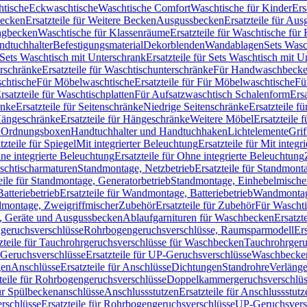
htische
Eckwaschtische
Waschtische Comfort
Waschtische für Kinder
Ers
Becken
Ersatzteile für Weitere Becken
Ausgussbecken
Ersatzteile für Au
ngbecken
Waschtische für Klassenräume
Ersatzteile für Waschtische fü
ndtuchhalter
Befestigungsmaterial
Dekorblenden
Wandablagen
Sets Wasc
Sets Waschtisch mit Unterschrank
Ersatzteile für Sets Waschtisch mit 
rschränke
Ersatzteile für Waschtischunterschränke
Für Handwaschbeck
schtische
Für Möbelwaschtische
Ersatzteile für Für Möbelwaschtische
Fü
rsatzteile für Waschtischplatten
Für Aufsatzwaschtisch Schalenform
Ers
änke
Ersatzteile für Seitenschränke
Niedrige Seitenschränke
Ersatzteile f
ängeschränke
Ersatzteile für Hängeschränke
Weitere Möbel
Ersatzteile 
d Ordnungsboxen
Handtuchhalter und Handtuchhaken
Lichtelemente
Grif
tzteile für Spiegel
Mit integrierter Beleuchtung
Ersatzteile für Mit integr
ne integrierte Beleuchtung
Ersatzteile für Ohne integrierte Beleuchtung
aschtischarmaturen
Standmontage, Netzbetrieb
Ersatzteile für Standmont
eile für Standmontage, Generatorbetrieb
Standmontage, Einhebelmische
tteriebetrieb
Ersatzteile für Wandmontage, Batteriebetrieb
Wandmontage
ndmontage, Zweigriffmischer
Zubehör
Ersatzteile für Zubehör
Für Wascht
n, Geräte und Ausgussbecken
Ablaufgarnituren für Waschbecken
Ersatzt
ngeruchsverschlüsse
Rohrbogengeruchsverschlüsse, Raumsparmodell
Er
zteile für Tauchrohrgeruchsverschlüsse für Waschbecken
Tauchrohrgeru
Geruchsverschlüsse
Ersatzteile für UP-Geruchsverschlüsse
Waschbecken
en
Anschlüsse
Ersatzteile für Anschlüsse
Dichtungen
Standrohre
Verläng
teile für Rohrbogengeruchsverschlüsse
Doppelkammergeruchsverschlüs
für Spülbeckenanschlüsse
Anschlussstutzen
Ersatzteile für Anschlussstutz
rschlüsse
Ersatzteile für Rohrbogengeruchsverschlüsse
UP-Geruchsvers