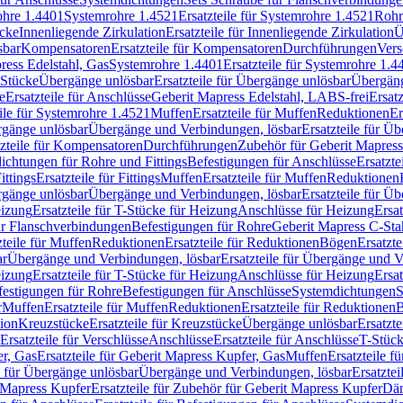
rohre 1.4401
Systemrohre 1.4521
Ersatzteile für Systemrohre 1.4521
Rohr
ücke
Innenliegende Zirkulation
Ersatzteile für Innenliegende Zirkulation
Ü
sbar
Kompensatoren
Ersatzteile für Kompensatoren
Durchführungen
Vers
press Edelstahl, Gas
Systemrohre 1.4401
Ersatzteile für Systemrohre 1.4
-Stücke
Übergänge unlösbar
Ersatzteile für Übergänge unlösbar
Übergäng
e
Ersatzteile für Anschlüsse
Geberit Mapress Edelstahl, LABS-frei
Ersat
eile für Systemrohre 1.4521
Muffen
Ersatzteile für Muffen
Reduktionen
Er
ergänge unlösbar
Übergänge und Verbindungen, lösbar
Ersatzteile für Ü
tzteile für Kompensatoren
Durchführungen
Zubehör für Geberit Mapress
ichtungen für Rohre und Fittings
Befestigungen für Anschlüsse
Ersatzte
ittings
Ersatzteile für Fittings
Muffen
Ersatzteile für Muffen
Reduktionen
ergänge unlösbar
Übergänge und Verbindungen, lösbar
Ersatzteile für Ü
eizung
Ersatzteile für T-Stücke für Heizung
Anschlüsse für Heizung
Ersat
ür Flanschverbindungen
Befestigungen für Rohre
Geberit Mapress C-Sta
zteile für Muffen
Reduktionen
Ersatzteile für Reduktionen
Bögen
Ersatzte
ar
Übergänge und Verbindungen, lösbar
Ersatzteile für Übergänge und 
eizung
Ersatzteile für T-Stücke für Heizung
Anschlüsse für Heizung
Ersat
festigungen für Rohre
Befestigungen für Anschlüsse
Systemdichtungen
S
r
Muffen
Ersatzteile für Muffen
Reduktionen
Ersatzteile für Reduktionen
tion
Kreuzstücke
Ersatzteile für Kreuzstücke
Übergänge unlösbar
Ersatzt
Ersatzteile für Verschlüsse
Anschlüsse
Ersatzteile für Anschlüsse
T-Stück
r, Gas
Ersatzteile für Geberit Mapress Kupfer, Gas
Muffen
Ersatzteile f
e für Übergänge unlösbar
Übergänge und Verbindungen, lösbar
Ersatzte
 Mapress Kupfer
Ersatzteile für Zubehör für Geberit Mapress Kupfer
Däm