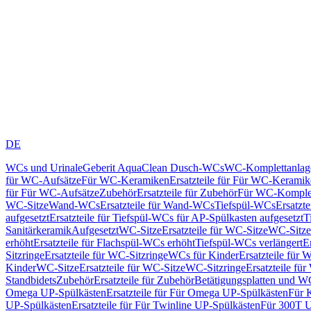
DE
WCs und Urinale
Geberit AquaClean Dusch-WCs
WC-Komplettanlag
für WC-Aufsätze
Für WC-Keramiken
Ersatzteile für Für WC-Kerami
für Für WC-Aufsätze
Zubehör
Ersatzteile für Zubehör
Für WC-Komplet
WC-Sitze
Wand-WCs
Ersatzteile für Wand-WCs
Tiefspül-WCs
Ersatzt
aufgesetzt
Ersatzteile für Tiefspül-WCs für AP-Spülkasten aufgesetzt
T
Sanitärkeramik
Aufgesetzt
WC-Sitze
Ersatzteile für WC-Sitze
WC-Sitze
erhöht
Ersatzteile für Flachspül-WCs erhöht
Tiefspül-WCs verlängert
E
Sitzringe
Ersatzteile für WC-Sitzringe
WCs für Kinder
Ersatzteile für 
Kinder
WC-Sitze
Ersatzteile für WC-Sitze
WC-Sitzringe
Ersatzteile fü
Standbidets
Zubehör
Ersatzteile für Zubehör
Betätigungsplatten und W
Omega UP-Spülkästen
Ersatzteile für Für Omega UP-Spülkästen
Für 
UP-Spülkästen
Ersatzteile für Für Twinline UP-Spülkästen
Für 300T U