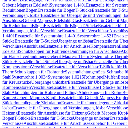
Geberit Mapress Edelstahl
Systemrohre 1.4401
Ersatzteile für System
Reduktionen
Bögen
Ersatzteile für Bögen
T-Stücke
Ersatzteile für T-St
Verbindungen, lösbar
Ersatzteile für Übergänge und Verbindungen, lö
Anschlüsse
Geberit Mapress Edelstahl, Gas
Ersatzteile für Geberit Ma
für Reduktionen
Bögen
Ersatzteile für Bögen
T-Stücke
Ersatzteile für T
Verbindungen, lösbar
Verschlüsse
Ersatzteile für Verschlüsse
Anschlüss
1.4401
Ersatzteile für Systemrohre 1.4401
Systemrohre 1.4521
Ersatzt
Stücke
Ersatzteile für T-Stücke
Übergänge unlösbar
Ersatzteile für Üb
Verschlüsse
Anschlüsse
Ersatzteile für Anschlüsse
Kompensatoren
Ersa
Edelstahl
Schutzkappen für Rohrende
Dämmungen für Anschlüsse
Abd
für Flanschverbindungen
Geberit Mapress Therm
Systemrohre Therm
F
Stücke
Ersatzteile für T-Stücke
Übergänge unlösbar
Ersatzteile für Üb
Kompensatoren
Verschlüsse
Ersatzteile für Verschlüsse
T-Stücke für H
Therm
Schutzkappen für Rohrende
Systemdichtungen
Sets Schraube f
Stahl
Systemrohre 1.0034
Systemrohre 1.0215
Rohrnippel
Muffen
Ersat
für Kreuzstücke
Übergänge unlösbar
Ersatzteile für Übergänge unlösb
Kompensatoren
Verschlüsse
Ersatzteile für Verschlüsse
T-Stücke für H
Stahl
Abdichtungen für Rohre und Fittings
Abdeckungen für Rohre
Be
Kupfer
Geberit Mapress Kupfer
Ersatzteile für Geberit Mapress Kupfe
Stücke
Innenliegende Zirkulation
Ersatzteile für Innenliegende Zirkula
lösbar
Ersatzteile für Übergänge und Verbindungen, lösbar
Verschlüsse
Heizung
Ersatzteile für Anschlüsse für Heizung
Geberit Mapress Kupfe
Bögen
T-Stücke
Ersatzteile für T-Stücke
Übergänge unlösbar
Ersatzteil
Verschlüsse
Anschlüsse
Ersatzteile für Anschlüsse
Zubehör für Geberit