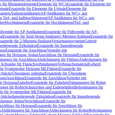
le für Montageelemente
Elemente für WCs
Ersatzteile für Elemente für
rinale
Ersatzteile für Elemente für Urinale
Elemente für
igungen
Aufputzspülkästen
AP-Spülkästen für WCs, aus
für Tief- und halbhochhängend
AP-Spülkästen für WCs, aus
ohre
Hochhängend
Ersatzteile für Hochhängend
Tief- und
llventile für AP-Spülkästen
Ersatzteile für Füllventile für AP-
ng
Ersatzteile für Spül-Stopp-Spülung
1-Mengen-Spülung
Ersatzteile für
satzteile für 2-Mengen-Spülung
Versorgungssysteme
Geberit
nenliegende Zirkulation
Ersatzteile für Innenliegende
sse
Ersatzteile für Anschlüsse
Verteiler mit
en für Heizung, lösbar
Anschlüsse für Heizung
Ersatzteile für
tungen für Anschlüsse
Abdichtungen für Fittings
Abdeckungen für
s Schraube für Flanschverbindungen
Verbrauchsmaterial
Geberit
e für Systemrohre Heizung ML
Fittings
Ersatzteile für
T-Stücke
Übergänge unlösbar
Ersatzteile für Übergänge
osen
Anschlüsse
Ersatzteile für Anschlüsse
Verteiler mit
für Heizung
Zubehör
Ersatzteile für Zubehör
Dämmungen für Rohre
ungen für Rohre
Schutzrohre und Einlegehilfen
Befestigungen für
ile für Systemrohre ML
Fittings
Ersatzteile für
T-Stücke
Innenliegende Zirkulation
Ersatzteile für Innenliegende
ndungen, lösbar
Verschlüsse
Ersatzteile für
schlüsse für Heizung
Ersatzteile für Anschlüsse für
s
Abdichtungen für Anschlüsse
Abdeckungen für Rohre
Befestigungen
en
Geberit Mapress Edelstahl
Geberit Mapress Edelstahl
Ersatzteile für