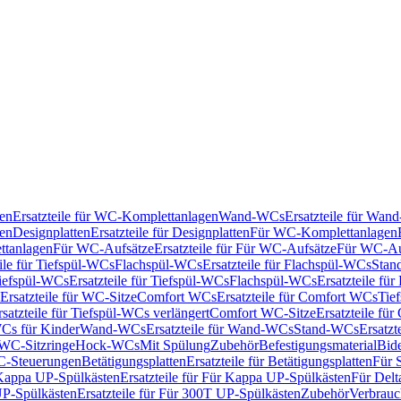
en
Ersatzteile für WC-Komplettanlagen
Wand-WCs
Ersatzteile für Wa
ken
Designplatten
Ersatzteile für Designplatten
Für WC-Komplettanlagen
tanlagen
Für WC-Aufsätze
Ersatzteile für Für WC-Aufsätze
Für WC-Au
eile für Tiefspül-WCs
Flachspül-WCs
Ersatzteile für Flachspül-WCs
Stan
iefspül-WCs
Ersatzteile für Tiefspül-WCs
Flachspül-WCs
Ersatzteile fü
Ersatzteile für WC-Sitze
Comfort WCs
Ersatzteile für Comfort WCs
Tie
rsatzteile für Tiefspül-WCs verlängert
Comfort WC-Sitze
Ersatzteile fü
WCs für Kinder
Wand-WCs
Ersatzteile für Wand-WCs
Stand-WCs
Ersatzt
r WC-Sitzringe
Hock-WCs
Mit Spülung
Zubehör
Befestigungsmaterial
Bide
C-Steuerungen
Betätigungsplatten
Ersatzteile für Betätigungsplatten
Für 
Kappa UP-Spülkästen
Ersatzteile für Für Kappa UP-Spülkästen
Für Delt
P-Spülkästen
Ersatzteile für Für 300T UP-Spülkästen
Zubehör
Verbrauc