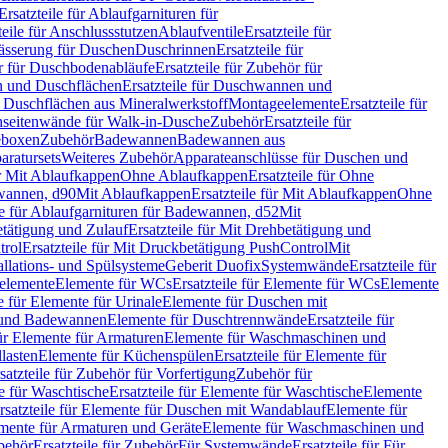
Ersatzteile für Ablaufgarnituren für
teile für Anschlussstutzen
Ablaufventile
Ersatzteile für
wässerung für Duschen
Duschrinnen
Ersatzteile für
 für Duschbodenabläufe
Ersatzteile für Zubehör für
 und Duschflächen
Ersatzteile für Duschwannen und
ür Duschflächen aus Mineralwerkstoff
Montageelemente
Ersatzteile für
chseitenwände für Walk-in-Dusche
Zubehör
Ersatzteile für
geboxen
Zubehör
Badewannen
Badewannen aus
aratursets
Weiteres Zubehör
Apparateanschlüsse für Duschen und
ür Mit Ablaufkappen
Ohne Ablaufkappen
Ersatzteile für Ohne
hwannen, d90
Mit Ablaufkappen
Ersatzteile für Mit Ablaufkappen
Ohne
le für Ablaufgarnituren für Badewannen, d52
Mit
tätigung und Zulauf
Ersatzteile für Mit Drehbetätigung und
trol
Ersatzteile für Mit Druckbetätigung PushControl
Mit
allations- und Spülsysteme
Geberit Duofix
Systemwände
Ersatzteile für
eelemente
Elemente für WCs
Ersatzteile für Elemente für WCs
Elemente
le für Elemente für Urinale
Elemente für Duschen mit
- und Badewannen
Elemente für Duschtrennwände
Ersatzteile für
für Elemente für Armaturen
Elemente für Waschmaschinen und
llasten
Elemente für Küchenspülen
Ersatzteile für Elemente für
satzteile für Zubehör für Vorfertigung
Zubehör für
e für Waschtische
Ersatzteile für Elemente für Waschtische
Elemente
rsatzteile für Elemente für Duschen mit Wandablauf
Elemente für
lemente für Armaturen und Geräte
Elemente für Waschmaschinen und
behör
Ersatzteile für Zubehör
Für Systemwände
Ersatzteile für Für