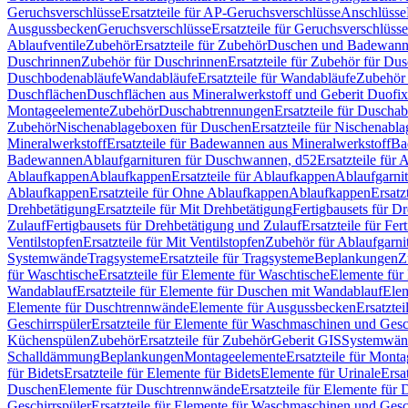
Geruchsverschlüsse
Ersatzteile für AP-Geruchsverschlüsse
Anschlüsse
Ausgussbecken
Geruchsverschlüsse
Ersatzteile für Geruchsverschlüsse
Ablaufventile
Zubehör
Ersatzteile für Zubehör
Duschen und Badewan
Duschrinnen
Zubehör für Duschrinnen
Ersatzteile für Zubehör für Du
Duschbodenabläufe
Wandabläufe
Ersatzteile für Wandabläufe
Zubehör 
Duschflächen
Duschflächen aus Mineralwerkstoff und Geberit Duofix 
Montageelemente
Zubehör
Duschabtrennungen
Ersatzteile für Duscha
Zubehör
Nischenablageboxen für Duschen
Ersatzteile für Nischenab
Mineralwerkstoff
Ersatzteile für Badewannen aus Mineralwerkstoff
Ba
Badewannen
Ablaufgarnituren für Duschwannen, d52
Ersatzteile für
Ablaufkappen
Ablaufkappen
Ersatzteile für Ablaufkappen
Ablaufgarni
Ablaufkappen
Ersatzteile für Ohne Ablaufkappen
Ablaufkappen
Ersatz
Drehbetätigung
Ersatzteile für Mit Drehbetätigung
Fertigbausets für D
Zulauf
Fertigbausets für Drehbetätigung und Zulauf
Ersatzteile für Fe
Ventilstopfen
Ersatzteile für Mit Ventilstopfen
Zubehör für Ablaufgarn
Systemwände
Tragsysteme
Ersatzteile für Tragsysteme
Beplankungen
Z
für Waschtische
Ersatzteile für Elemente für Waschtische
Elemente für 
Wandablauf
Ersatzteile für Elemente für Duschen mit Wandablauf
Ele
Elemente für Duschtrennwände
Elemente für Ausgussbecken
Ersatzte
Geschirrspüler
Ersatzteile für Elemente für Waschmaschinen und Gesc
Küchenspülen
Zubehör
Ersatzteile für Zubehör
Geberit GIS
Systemwän
Schalldämmung
Beplankungen
Montageelemente
Ersatzteile für Mont
für Bidets
Ersatzteile für Elemente für Bidets
Elemente für Urinale
Ersa
Duschen
Elemente für Duschtrennwände
Ersatzteile für Elemente fü
Geschirrspüler
Ersatzteile für Elemente für Waschmaschinen und Gesc