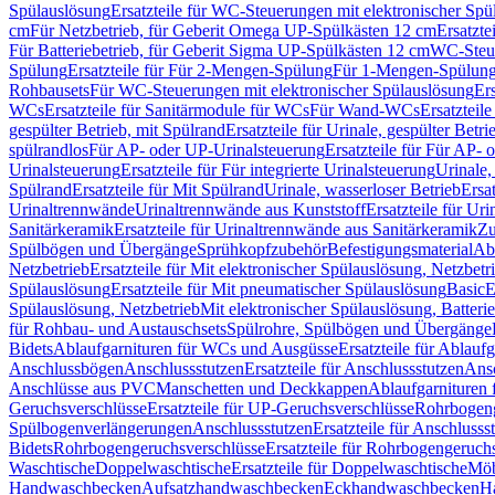
Spülauslösung
Ersatzteile für WC-Steuerungen mit elektronischer Spü
cm
Für Netzbetrieb, für Geberit Omega UP-Spülkästen 12 cm
Ersatzte
Für Batteriebetrieb, für Geberit Sigma UP-Spülkästen 12 cm
WC-Steue
Spülung
Ersatzteile für Für 2-Mengen-Spülung
Für 1-Mengen-Spülun
Rohbausets
Für WC-Steuerungen mit elektronischer Spülauslösung
Er
WCs
Ersatzteile für Sanitärmodule für WCs
Für Wand-WCs
Ersatztei
gespülter Betrieb, mit Spülrand
Ersatzteile für Urinale, gespülter Betr
spülrandlos
Für AP- oder UP-Urinalsteuerung
Ersatzteile für Für AP-
Urinalsteuerung
Ersatzteile für Für integrierte Urinalsteuerung
Urinale,
Spülrand
Ersatzteile für Mit Spülrand
Urinale, wasserloser Betrieb
Ersat
Urinaltrennwände
Urinaltrennwände aus Kunststoff
Ersatzteile für Ur
Sanitärkeramik
Ersatzteile für Urinaltrennwände aus Sanitärkeramik
Zu
Spülbögen und Übergänge
Sprühkopfzubehör
Befestigungsmaterial
Abl
Netzbetrieb
Ersatzteile für Mit elektronischer Spülauslösung, Netzbetr
Spülauslösung
Ersatzteile für Mit pneumatischer Spülauslösung
Basic
E
Spülauslösung, Netzbetrieb
Mit elektronischer Spülauslösung, Batterie
für Rohbau- und Austauschsets
Spülrohre, Spülbögen und Übergänge
Bidets
Ablaufgarnituren für WCs und Ausgüsse
Ersatzteile für Ablau
Anschlussbögen
Anschlussstutzen
Ersatzteile für Anschlussstutzen
Ansc
Anschlüsse aus PVC
Manschetten und Deckkappen
Ablaufgarnituren 
Geruchsverschlüsse
Ersatzteile für UP-Geruchsverschlüsse
Rohrbogeng
Spülbogenverlängerungen
Anschlussstutzen
Ersatzteile für Anschlusss
Bidets
Rohrbogengeruchsverschlüsse
Ersatzteile für Rohrbogengeruch
Waschtische
Doppelwaschtische
Ersatzteile für Doppelwaschtische
Möb
Handwaschbecken
Aufsatzhandwaschbecken
Eckhandwaschbecken
H