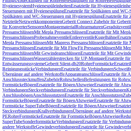
Fittings
Abdeckungen für Rohre
Befestigungen für Rohre
Befestigunge
Hygienesystem
Hygienespüleinheiten
Ersatzteile für Hygienespüleinhe
Steuerungen mit Hygienespülung
Ersatzteile für Spülkästen und WC
Spülkästen und WC-Steuerungen mit Hygienespülung
Ersatzteile fü
Netzteile
Netzwerkkomponenten
Geberit Connect Zubehör für Geberi
für Konverter
Sensoren
Montagematerial
Rohrarmaturen
Geradsitzventi
Pressanschlüssen
Mit Mepla Pressanschlüssen
Ersatzteile für Mit Mepl
Pressanschlüssen
Probenahmeventile
Entleerventile
Kugelhähne
Ersatzt
Mepla Pressanschlüssen
Mit Mapress Pressanschlüssen
Ersatzteile für
Pressanschlüssen
Ersatzteile für Mit FlowFit Pressanschlüssen
Mit Mep
Pressanschlüssen
Mit Gewindeanschlüssen
Ersatzteile für Mit Gewind
Pressanschlüssen
Wasserzählerstrecken für UP-Montage
Ersatzteile f
Entwässerungssysteme
Geberit Silent-db20
Rohre
Formstücke
Ersatztei
Reinigungsstücke
Verbindungen
Ersatzteile für Verbindungen
Schweiß
Übergänge auf andere Werkstoffe
Apparateanschlüsse
Ersatzteile für 
Anschlusssteckmuffen
Zubehör
Rohrschellen
Befestigungen für Rohrsc
Formstücke
Bögen
Ersatzteile für Bögen
Abzweige
Ersatzteile für Abz
Verbindungen
Steckverbindungen
Ersatzteile für Steckverbindungen
Kr
Anschlussbögen
Anschlussstutzen
Ersatzteile für Anschlussstutzen
Zub
Formstücke
Bögen
Ersatzteile für Bögen
Abzweige
Ersatzteile für Abz
Formstücke SuperTube
Bögen
Ersatzteile für Bögen
Abzweige
Ersatzte
Steckverbindungen
Krallverbindungen
Übergänge auf andere Werksto
PE
Rohre
Formstücke
Ersatzteile für Formstücke
Bögen
Abzweige
Redu
SuperTube
Sonderformstücke
Verbindungen
Ersatzteile für Verbindun
andere Werkstoffe
Gewindeverbindungen
Ersatzteile für Gewindever