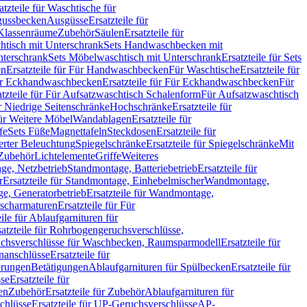
atzteile für Waschtische für
sgussbecken
Ausgüsse
Ersatzteile für
r Klassenräume
Zubehör
Säulen
Ersatzteile für
htisch mit Unterschrank
Sets Handwaschbecken mit
Unterschrank
Sets Möbelwaschtisch mit Unterschrank
Ersatzteile für Sets
en
Ersatzteile für Für Handwaschbecken
Für Waschtische
Ersatzteile für
r Eckhandwaschbecken
Ersatzteile für Für Eckhandwaschbecken
Für
atzteile für Für Aufsatzwaschtisch Schalenform
Für Aufsatzwaschtisch
ür Niedrige Seitenschränke
Hochschränke
Ersatzteile für
für Weitere Möbel
Wandablagen
Ersatzteile für
fe
Sets Füße
Magnettafeln
Steckdosen
Ersatzteile für
ierter Beleuchtung
Spiegelschränke
Ersatzteile für Spiegelschränke
Mit
Zubehör
Lichtelemente
Griffe
Weiteres
age, Netzbetrieb
Standmontage, Batteriebetrieb
Ersatzteile für
r
Ersatzteile für Standmontage, Einhebelmischer
Wandmontage,
, Generatorbetrieb
Ersatzteile für Wandmontage,
ischarmaturen
Ersatzteile für Für
eile für Ablaufgarnituren für
satzteile für Rohrbogengeruchsverschlüsse,
chsverschlüsse für Waschbecken, Raumsparmodell
Ersatzteile für
anschlüsse
Ersatzteile für
erungen
Betätigungen
Ablaufgarnituren für Spülbecken
Ersatzteile für
se
Ersatzteile für
en
Zubehör
Ersatzteile für Zubehör
Ablaufgarnituren für
chlüsse
Ersatzteile für UP-Geruchsverschlüsse
AP-