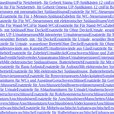
lauslösung
Für Netzbetrieb, für Geberit Sigma UP-Spülkästen 12 cm
Ers
ile für Für Netzbetrieb, für Geberit Omega UP-Spülkästen 12 cm
Für Ba
rungen mit pneumatischer Spülauslösung
Ersatzteile für WC-Steuerun
g
Ersatzteile für Für 1-Mengen-Spülung
Zubehör für WC-Steuerungen
Er
satzteile für Für WC-Steuerungen mit elektronischer Spülauslösung
Ver
le für Für Wand-WCs
Für Stand-WCs
Ersatzteile für Für Stand-WCs
Zube
ieb, mit Spülrand
Ohne Deckel
Ersatzteile für Ohne Deckel
Urinale, gespü
 oder UP-Urinalsteuerung
Mit integrierter Urinalsteuerung
Ersatzteile für 
 gespülter Betrieb, mit / für Deckel
Ersatzteile für Urinale, gespülter Bet
zteile für Urinale, wasserloser Betrieb
Ohne Deckel
Ersatzteile für Ohn
inaltrennwände aus Kunststoff
Urinaltrennwände aus Glas
Ersatzteile fü
behör
Ersatzteile für Zubehör
Urinaldeckel
Geruchsverschlüsse und Zub
aufventile
Spülverteiler
Apparateanschlüsse
Urinalsteuerungen
Unterput
ieb
Mit elektronischer Spülauslösung, Batteriebetrieb
Ersatzteile für Mit
rsatzteile für Basic
Aufputz
Ersatzteile für Aufputz
Mit elektronischer Sp
betrieb
Ersatzteile für Mit elektronischer Spülauslösung, Batteriebetrieb
Renovierungssets
Ersatzteile für Renovierungssets
Abdeckplatten
Sonsti
fgarnituren für WCs und Ausgüsse
Geruchsverschlüsse
Ersatzteile für Ge
hlusssets
Ersatzteile für Anschlusssets
Spülbogenverlängerungen
Ersatz
für Urinale
Ersatzteile für Ablaufgarnituren für Urinale
Urinalgeruchsver
eruchsverschlüsses
Ersatzteile für Rohrbogengeruchsverschlüsses
Spül
tutzen
Anschlussbögen
Ersatzteile für Anschlussbögen
Manschetten
Ablau
sverschlüsse
Anschlussstutzen
Anschlussbögen
Abdeckungen
Anschlüss
elwaschtische
Ersatzteile für Möbelwaschtische
Aufsatzwaschtische
Ers
albeinbauwaschtische
Ersatzteile für Halbeinbauwaschtische
Einbauwasc