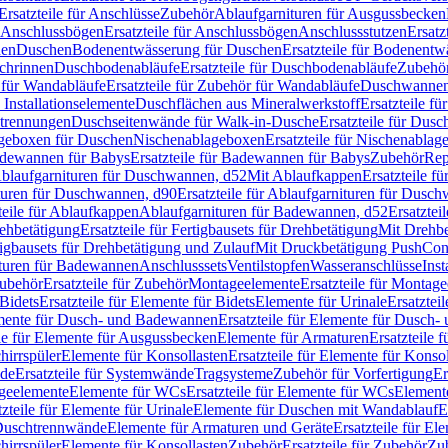
Ersatzteile für Anschlüsse
Zubehör
Ablaufgarnituren für Ausgussbecken
Anschlussbögen
Ersatzteile für Anschlussbögen
Anschlussstutzen
Ersatz
nen
Duschen
Bodenentwässerung für Duschen
Ersatzteile für Bodenent
schrinnen
Duschbodenabläufe
Ersatzteile für Duschbodenabläufe
Zubehör
für Wandabläufe
Ersatzteile für Zubehör für Wandabläufe
Duschwannen
Installationselemente
Duschflächen aus Mineralwerkstoff
Ersatzteile f
btrennungen
Duschseitenwände für Walk-in-Dusche
Ersatzteile für Dus
lageboxen für Duschen
Nischenablageboxen
Ersatzteile für Nischenabla
dewannen für Babys
Ersatzteile für Badewannen für Babys
Zubehör
Rep
 Ablaufgarnituren für Duschwannen, d52
Mit Ablaufkappen
Ersatzteile f
turen für Duschwannen, d90
Ersatzteile für Ablaufgarnituren für Dusc
teile für Ablaufkappen
Ablaufgarnituren für Badewannen, d52
Ersatztei
rehbetätigung
Ersatzteile für Fertigbausets für Drehbetätigung
Mit Drehbe
rtigbausets für Drehbetätigung und Zulauf
Mit Druckbetätigung PushCon
ituren für Badewannen
Anschlusssets
Ventilstopfen
Wasseranschlüsse
Inst
ubehör
Ersatzteile für Zubehör
Montageelemente
Ersatzteile für Montag
Bidets
Ersatzteile für Elemente für Bidets
Elemente für Urinale
Ersatztei
mente für Dusch- und Badewannen
Ersatzteile für Elemente für Dusch
ile für Elemente für Ausgussbecken
Elemente für Armaturen
Ersatzteile 
hirrspüler
Elemente für Konsollasten
Ersatzteile für Elemente für Konso
de
Ersatzteile für Systemwände
Tragsysteme
Zubehör für Vorfertigung
Er
ageelemente
Elemente für WCs
Ersatzteile für Elemente für WCs
Element
tzteile für Elemente für Urinale
Elemente für Duschen mit Wandablauf
E
r Duschtrennwände
Elemente für Armaturen und Geräte
Ersatzteile für E
hirrspüler
Elemente für Konsollasten
Zubehör
Ersatzteile für Zubehör
Zu