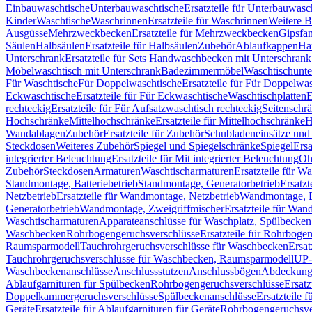
Einbauwaschtische
Unterbauwaschtische
Ersatzteile für Unterbauwasc
Kinder
Waschtische
Waschrinnen
Ersatzteile für Waschrinnen
Weitere 
Ausgüsse
Mehrzweckbecken
Ersatzteile für Mehrzweckbecken
Gipsfa
Säulen
Halbsäulen
Ersatzteile für Halbsäulen
Zubehör
Ablaufkappen
Ha
Unterschrank
Ersatzteile für Sets Handwaschbecken mit Unterschrank
Möbelwaschtisch mit Unterschrank
Badezimmermöbel
Waschtischunte
Für Waschtische
Für Doppelwaschtische
Ersatzteile für Für Doppelwa
Eckwaschtische
Ersatzteile für Für Eckwaschtische
Waschtischplatten
E
rechteckig
Ersatzteile für Für Aufsatzwaschtisch rechteckig
Seitenschr
Hochschränke
Mittelhochschränke
Ersatzteile für Mittelhochschränke
H
Wandablagen
Zubehör
Ersatzteile für Zubehör
Schubladeneinsätze un
Steckdosen
Weiteres Zubehör
Spiegel und Spiegelschränke
Spiegel
Ersa
integrierter Beleuchtung
Ersatzteile für Mit integrierter Beleuchtung
Oh
Zubehör
Steckdosen
Armaturen
Waschtischarmaturen
Ersatzteile für W
Standmontage, Batteriebetrieb
Standmontage, Generatorbetrieb
Ersatzt
Netzbetrieb
Ersatzteile für Wandmontage, Netzbetrieb
Wandmontage, Ba
Generatorbetrieb
Wandmontage, Zweigriffmischer
Ersatzteile für Wa
Waschtischarmaturen
Apparateanschlüsse für Waschplatz, Spülbecke
Waschbecken
Rohrbogengeruchsverschlüsse
Ersatzteile für Rohrboge
Raumsparmodell
Tauchrohrgeruchsverschlüsse für Waschbecken
Ersat
Tauchrohrgeruchsverschlüsse für Waschbecken, Raumsparmodell
UP-
Waschbeckenanschlüsse
Anschlussstutzen
Anschlussbögen
Abdeckung
Ablaufgarnituren für Spülbecken
Rohrbogengeruchsverschlüsse
Ersatz
Doppelkammergeruchsverschlüsse
Spülbeckenanschlüsse
Ersatzteile 
Geräte
Ersatzteile für Ablaufgarnituren für Geräte
Rohrbogengeruchsve