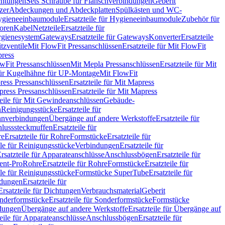
chtungen
Sets Schraube für Flanschverbindungen
Geberit
zer
Abdeckungen und Abdeckplatten
Spülkästen und WC-
gieneeinbaumodule
Ersatzteile für Hygieneeinbaumodule
Zubehör für
oren
Kabel
Netzteile
Ersatzteile für
Hygienesystem
Gateways
Ersatzteile für Gateways
Konverter
Ersatzteile
itzventile
Mit FlowFit Pressanschlüssen
Ersatzteile für Mit FlowFit
press
lowFit Pressanschlüssen
Mit Mepla Pressanschlüssen
Ersatzteile für Mit
 für Kugelhähne für UP-Montage
Mit FlowFit
ress Pressanschlüssen
Ersatzteile für Mit Mapress
ress Pressanschlüssen
Ersatzteile für Mit Mapress
teile für Mit Gewindeanschlüssen
Gebäude-
n
Reinigungsstücke
Ersatzteile für
nverbindungen
Übergänge auf andere Werkstoffe
Ersatzteile für
lusssteckmuffen
Ersatzteile für
re
Ersatzteile für Rohre
Formstücke
Ersatzteile für
ile für Reinigungsstücke
Verbindungen
Ersatzteile für
rsatzteile für Apparateanschlüsse
Anschlussbögen
Ersatzteile für
lent-Pro
Rohre
Ersatzteile für Rohre
Formstücke
Ersatzteile für
ile für Reinigungsstücke
Formstücke SuperTube
Ersatzteile für
ndungen
Ersatzteile für
Ersatzteile für Dichtungen
Verbrauchsmaterial
Geberit
nderformstücke
Ersatzteile für Sonderformstücke
Formstücke
ndungen
Übergänge auf andere Werkstoffe
Ersatzteile für Übergänge auf
teile für Apparateanschlüsse
Anschlussbögen
Ersatzteile für