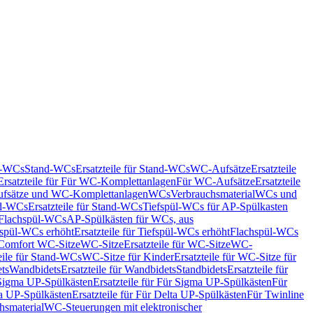
nd-WCs
Stand-WCs
Ersatzteile für Stand-WCs
WC-Aufsätze
Ersatzteile
Ersatzteile für Für WC-Komplettanlagen
Für WC-Aufsätze
Ersatzteile
fsätze und WC-Komplettanlagen
WCs
Verbrauchsmaterial
WCs und
d-WCs
Ersatzteile für Stand-WCs
Tiefspül-WCs für AP-Spülkasten
r Flachspül-WCs
AP-Spülkästen für WCs, aus
fspül-WCs erhöht
Ersatzteile für Tiefspül-WCs erhöht
Flachspül-WCs
r Comfort WC-Sitze
WC-Sitze
Ersatzteile für WC-Sitze
WC-
eile für Stand-WCs
WC-Sitze für Kinder
Ersatzteile für WC-Sitze für
ts
Wandbidets
Ersatzteile für Wandbidets
Standbidets
Ersatzteile für
Sigma UP-Spülkästen
Ersatzteile für Für Sigma UP-Spülkästen
Für
a UP-Spülkästen
Ersatzteile für Für Delta UP-Spülkästen
Für Twinline
hsmaterial
WC-Steuerungen mit elektronischer