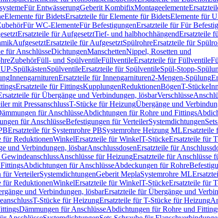
ssysteme
Für Entwässerung
Geberit Kombifix
Montageelemente
Ersatztei
he
Elemente für Bidets
Ersatzteile für Elemente für Bidets
Elemente für U
 Zubehör
Für WC-Elemente
Für Befestigungen
Ersatzteile für Für Befest
esetzt
Ersatzteile für Aufgesetzt
Tief- und halbhochhängend
Ersatzteile 
amik
Aufgesetzt
Ersatzteile für Aufgesetzt
Spülrohre
Ersatzteile für Spülr
le für Anschlüsse
Dichtungen
Manschetten
Nippel, Rosetten und
ohre
Zubehör
Füll- und Spülventile
Füllventile
Ersatzteile für Füllventile
Fü
ür UP-Spülkästen
Spülventile
Ersatzteile für Spülventile
Spül-Stopp-Spülu
ung
Innengarnituren
Ersatzteile für Innengarnituren
2-Mengen-Spülung
Er
ttings
Ersatzteile für Fittings
Kupplungen
Reduktionen
Bögen
T-Stücke
In
Ersatzteile für Übergänge und Verbindungen, lösbar
Verschlüsse
Anschlü
iler mit Pressanschluss
T-Stücke für Heizung
Übergänge und Verbindung
ämmungen für Anschlüsse
Abdichtungen für Rohre und Fittings
Abdich
gungen für Anschlüsse
Befestigungen für Verteiler
Systemdichtungen
Set
 PB
Ersatzteile für Systemrohre PB
Systemrohre Heizung ML
Ersatzteil
le für Reduktionen
Winkel
Ersatzteile für Winkel
T-Stücke
Ersatzteile für 
nge und Verbindungen, lösbar
Anschlussdosen
Ersatzteile für Anschlussd
it Gewindeanschluss
Anschlüsse für Heizung
Ersatzteile für Anschlüsse 
Fittings
Abdichtungen für Anschlüsse
Abdeckungen für Rohre
Befestig
für Verteiler
Systemdichtungen
Geberit Mepla
Systemrohre ML
Ersatzte
le für Reduktionen
Winkel
Ersatzteile für Winkel
T-Stücke
Ersatzteile für 
rgänge und Verbindungen, lösbar
Ersatzteile für Übergänge und Verbi
deanschluss
T-Stücke für Heizung
Ersatzteile für T-Stücke für Heizung
An
ttings
Dämmungen für Anschlüsse
Abdichtungen für Rohre und Fitting
für Anschlüsse
Systemdichtungen
Sets Schraube für Flanschverbindung