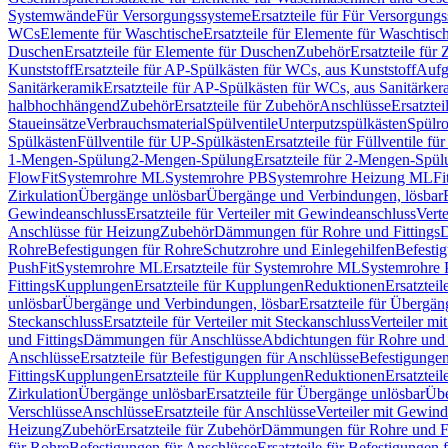
Systemwände
Für Versorgungssysteme
Ersatzteile für Für Versorgung
WCs
Elemente für Waschtische
Ersatzteile für Elemente für Waschtisc
Duschen
Ersatzteile für Elemente für Duschen
Zubehör
Ersatzteile für
Kunststoff
Ersatzteile für AP-Spülkästen für WCs, aus Kunststoff
Aufg
Sanitärkeramik
Ersatzteile für AP-Spülkästen für WCs, aus Sanitärker
halbhochhängend
Zubehör
Ersatzteile für Zubehör
Anschlüsse
Ersatztei
Staueinsätze
Verbrauchsmaterial
Spülventile
Unterputzspülkästen
Spülr
Spülkästen
Füllventile für UP-Spülkästen
Ersatzteile für Füllventile f
1-Mengen-Spülung
2-Mengen-Spülung
Ersatzteile für 2-Mengen-Spül
FlowFit
Systemrohre ML
Systemrohre PB
Systemrohre Heizung ML
Fi
Zirkulation
Übergänge unlösbar
Übergänge und Verbindungen, lösbar
Gewindeanschluss
Ersatzteile für Verteiler mit Gewindeanschluss
Verte
Anschlüsse für Heizung
Zubehör
Dämmungen für Rohre und Fittings
D
Rohre
Befestigungen für Rohre
Schutzrohre und Einlegehilfen
Befesti
PushFit
Systemrohre ML
Ersatzteile für Systemrohre ML
Systemrohre
Fittings
Kupplungen
Ersatzteile für Kupplungen
Reduktionen
Ersatztei
unlösbar
Übergänge und Verbindungen, lösbar
Ersatzteile für Übergä
Steckanschluss
Ersatzteile für Verteiler mit Steckanschluss
Verteiler m
und Fittings
Dämmungen für Anschlüsse
Abdichtungen für Rohre und 
Anschlüsse
Ersatzteile für Befestigungen für Anschlüsse
Befestigungen 
Fittings
Kupplungen
Ersatzteile für Kupplungen
Reduktionen
Ersatztei
Zirkulation
Übergänge unlösbar
Ersatzteile für Übergänge unlösbar
Übe
Verschlüsse
Anschlüsse
Ersatzteile für Anschlüsse
Verteiler mit Gewin
Heizung
Zubehör
Ersatzteile für Zubehör
Dämmungen für Rohre und Fi
für Rohre
Befestigungen für Anschlüsse
Ersatzteile für Befestigungen 