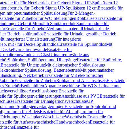
atzteile für Für Netzbetrieb, für Geberit Sigma UP-Spülkästen 12
tteriebetrieb, für Geberit Sigma UP-Spülkästen 12 cm
Ersatzteile für
gen mit pneumatischer Spülauslösung
Für 2-Mengen-
satzteile für Zubehör für WC-Steuerungen
Rohbausets
Ersatzteile für
bindungen
Geberit Monolith Sanitärmodule
Sanitärmodule für
hör
Ersatzteile für Zubehör
Verbrauchsmaterial
Urinale
Urinale,
lter Betrieb, spülrandlos
Ersatzteile für Urinale, gespülter Betrieb,
Mit integrierter Urinalsteuerung
Für integrierte
rieb, mit / für Deckel
Spülrandlos
Ersatzteile für Spülrandlos
Mit
e Deckel
Urinaltrennwände
Ersatzteile für
r Urinaltrennwände aus Glas
Urinaltrennwände aus
ehör
Spülrohre, Spülbögen und Übergänge
Ersatzteile für Spülrohre,
z
Ersatzteile für Unterputz
Mit elektronischer Spülauslösung,
 elektronischer Spülauslösung, Batteriebetrieb
Mit pneumatischer
ülauslösung, Netzbetrieb
Ersatzteile für Mit elektronischer
Zubehör
Ersatzteile für Zubehör
Rohbau- und Austauschsets
Ersatzteile
ges Zubehör
Bedienhilfen
Apparateanschlüsse für WCs, Urinale und
ruchsverschlüsse
Anschlussbögen
Ersatzteile für
teile für Spülbogenverlängerungen
Anschlüsse aus PVC
Ersatzteile für
schlüsse
Ersatzteile für Urinalgeruchsverschlüsse
UP-
rohr- und Spülbogenverlängerungen
Ersatzteile für Spülrohr- und
fgarnituren für Bidets
Ersatzteile für Ablaufgarnituren für
e
Dichtungen
Waschplatz
Waschtische
Waschtische
Ersatzteile für
atzteile für Aufsatzwaschtische
Handwaschbecken
Ersatzteile für
htische
Ersatzteile für