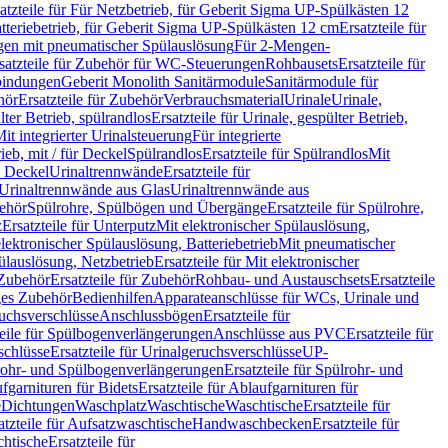
atzteile für Für Netzbetrieb, für Geberit Sigma UP-Spülkästen 12
tteriebetrieb, für Geberit Sigma UP-Spülkästen 12 cm
Ersatzteile für
gen mit pneumatischer Spülauslösung
Für 2-Mengen-
satzteile für Zubehör für WC-Steuerungen
Rohbausets
Ersatzteile für
bindungen
Geberit Monolith Sanitärmodule
Sanitärmodule für
hör
Ersatzteile für Zubehör
Verbrauchsmaterial
Urinale
Urinale,
lter Betrieb, spülrandlos
Ersatzteile für Urinale, gespülter Betrieb,
Mit integrierter Urinalsteuerung
Für integrierte
rieb, mit / für Deckel
Spülrandlos
Ersatzteile für Spülrandlos
Mit
e Deckel
Urinaltrennwände
Ersatzteile für
r Urinaltrennwände aus Glas
Urinaltrennwände aus
ehör
Spülrohre, Spülbögen und Übergänge
Ersatzteile für Spülrohre,
z
Ersatzteile für Unterputz
Mit elektronischer Spülauslösung,
 elektronischer Spülauslösung, Batteriebetrieb
Mit pneumatischer
ülauslösung, Netzbetrieb
Ersatzteile für Mit elektronischer
Zubehör
Ersatzteile für Zubehör
Rohbau- und Austauschsets
Ersatzteile
ges Zubehör
Bedienhilfen
Apparateanschlüsse für WCs, Urinale und
ruchsverschlüsse
Anschlussbögen
Ersatzteile für
teile für Spülbogenverlängerungen
Anschlüsse aus PVC
Ersatzteile für
schlüsse
Ersatzteile für Urinalgeruchsverschlüsse
UP-
rohr- und Spülbogenverlängerungen
Ersatzteile für Spülrohr- und
fgarnituren für Bidets
Ersatzteile für Ablaufgarnituren für
e
Dichtungen
Waschplatz
Waschtische
Waschtische
Ersatzteile für
atzteile für Aufsatzwaschtische
Handwaschbecken
Ersatzteile für
htische
Ersatzteile für