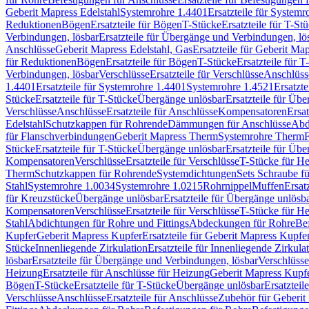
Geberit Mapress Edelstahl
Systemrohre 1.4401
Ersatzteile für System
Reduktionen
Bögen
Ersatzteile für Bögen
T-Stücke
Ersatzteile für T-St
Verbindungen, lösbar
Ersatzteile für Übergänge und Verbindungen, lö
Anschlüsse
Geberit Mapress Edelstahl, Gas
Ersatzteile für Geberit Ma
für Reduktionen
Bögen
Ersatzteile für Bögen
T-Stücke
Ersatzteile für T
Verbindungen, lösbar
Verschlüsse
Ersatzteile für Verschlüsse
Anschlüss
1.4401
Ersatzteile für Systemrohre 1.4401
Systemrohre 1.4521
Ersatzt
Stücke
Ersatzteile für T-Stücke
Übergänge unlösbar
Ersatzteile für Üb
Verschlüsse
Anschlüsse
Ersatzteile für Anschlüsse
Kompensatoren
Ersa
Edelstahl
Schutzkappen für Rohrende
Dämmungen für Anschlüsse
Abd
für Flanschverbindungen
Geberit Mapress Therm
Systemrohre Therm
F
Stücke
Ersatzteile für T-Stücke
Übergänge unlösbar
Ersatzteile für Üb
Kompensatoren
Verschlüsse
Ersatzteile für Verschlüsse
T-Stücke für H
Therm
Schutzkappen für Rohrende
Systemdichtungen
Sets Schraube f
Stahl
Systemrohre 1.0034
Systemrohre 1.0215
Rohrnippel
Muffen
Ersat
für Kreuzstücke
Übergänge unlösbar
Ersatzteile für Übergänge unlösb
Kompensatoren
Verschlüsse
Ersatzteile für Verschlüsse
T-Stücke für H
Stahl
Abdichtungen für Rohre und Fittings
Abdeckungen für Rohre
Be
Kupfer
Geberit Mapress Kupfer
Ersatzteile für Geberit Mapress Kupfe
Stücke
Innenliegende Zirkulation
Ersatzteile für Innenliegende Zirkula
lösbar
Ersatzteile für Übergänge und Verbindungen, lösbar
Verschlüsse
Heizung
Ersatzteile für Anschlüsse für Heizung
Geberit Mapress Kupfe
Bögen
T-Stücke
Ersatzteile für T-Stücke
Übergänge unlösbar
Ersatzteil
Verschlüsse
Anschlüsse
Ersatzteile für Anschlüsse
Zubehör für Geberit