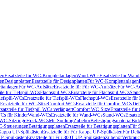
en
Ersatzteile für WC-Komplettanlagen
Wand-WCs
Ersatzteile für Wa
ken
Designplatten
Ersatzteile für Designplatten
Für WC-Komplettanlagen
tanlagen
Für WC-Aufsätze
Ersatzteile für Für WC-Aufsätze
Für WC-Au
eile für Tiefspül-WCs
Flachspül-WCs
Ersatzteile für Flachspül-WCs
Stan
iefspül-WCs
Ersatzteile für Tiefspül-WCs
Flachspül-WCs
Ersatzteile fü
Ersatzteile für WC-Sitze
Comfort WCs
Ersatzteile für Comfort WCs
Tie
rsatzteile für Tiefspül-WCs verlängert
Comfort WC-Sitze
Ersatzteile fü
WCs für Kinder
Wand-WCs
Ersatzteile für Wand-WCs
Stand-WCs
Ersatzt
r WC-Sitzringe
Hock-WCs
Mit Spülung
Zubehör
Befestigungsmaterial
Bide
C-Steuerungen
Betätigungsplatten
Ersatzteile für Betätigungsplatten
Für 
Kappa UP-Spülkästen
Ersatzteile für Für Kappa UP-Spülkästen
Für Delt
P-Spülkästen
Ersatzteile für Für 300T UP-Spülkästen
Zubehör
Verbrauc