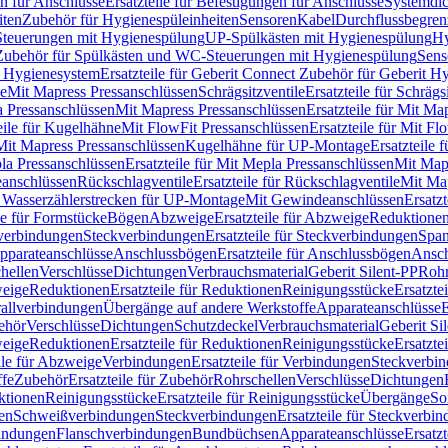
n für Anschlüsse
Ersatzteile für Befestigungen für Anschlüsse
Systemdi
iten
Zubehör für Hygienespüleinheiten
Sensoren
Kabel
Durchflussbegren
-Steuerungen mit Hygienespülung
UP-Spülkästen mit Hygienespülung
Hy
r Zubehör für Spülkästen und WC-Steuerungen mit Hygienespülung
Sens
t Hygienesystem
Ersatzteile für Geberit Connect Zubehör für Geberit 
le
Mit Mapress Pressanschlüssen
Schrägsitzventile
Ersatzteile für Schrägs
a Pressanschlüssen
Mit Mapress Pressanschlüssen
Ersatzteile für Mit Ma
eile für Kugelhähne
Mit FlowFit Pressanschlüssen
Ersatzteile für Mit F
 Mit Mapress Pressanschlüssen
Kugelhähne für UP-Montage
Ersatzteile
la Pressanschlüssen
Ersatzteile für Mit Mepla Pressanschlüssen
Mit Map
eanschlüssen
Rückschlagventile
Ersatzteile für Rückschlagventile
Mit Map
ür Wasserzählerstrecken für UP-Montage
Mit Gewindeanschlüssen
Ersatz
le für Formstücke
Bögen
Abzweige
Ersatzteile für Abzweige
Reduktione
verbindungen
Steckverbindungen
Ersatzteile für Steckverbindungen
Span
Apparateanschlüsse
Anschlussbögen
Ersatzteile für Anschlussbögen
Ansch
hellen
Verschlüsse
Dichtungen
Verbrauchsmaterial
Geberit Silent-PP
Roh
weige
Reduktionen
Ersatzteile für Reduktionen
Reinigungsstücke
Ersatzte
allverbindungen
Übergänge auf andere Werkstoffe
Apparateanschlüsse
E
ehör
Verschlüsse
Dichtungen
Schutzdeckel
Verbrauchsmaterial
Geberit Si
weige
Reduktionen
Ersatzteile für Reduktionen
Reinigungsstücke
Ersatzte
ile für Abzweige
Verbindungen
Ersatzteile für Verbindungen
Steckverbi
ffe
Zubehör
Ersatzteile für Zubehör
Rohrschellen
Verschlüsse
Dichtungen
ktionen
Reinigungsstücke
Ersatzteile für Reinigungsstücke
Übergänge
So
gen
Schweißverbindungen
Steckverbindungen
Ersatzteile für Steckverbi
bindungen
Flanschverbindungen
Bundbüchsen
Apparateanschlüsse
Ersatz