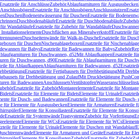
Ersatzteile für Anschlüsse
Zubehör
Ablaufgarnituren für Ausgussbecken
Anschlussbögen
Ersatzteile für Anschlussbögen
Anschlussstutzen
Ersatz
nen
Duschen
Bodenentwässerung für Duschen
Ersatzteile für Bodenent
schrinnen
Duschbodenabläufe
Ersatzteile für Duschbodenabläufe
Zubehör
für Wandabläufe
Ersatzteile für Zubehör für Wandabläufe
Duschwannen
Installationselemente
Duschflächen aus Mineralwerkstoff
Ersatzteile f
btrennungen
Duschseitenwände für Walk-in-Dusche
Ersatzteile für Dus
lageboxen für Duschen
Nischenablageboxen
Ersatzteile für Nischenabla
dewannen für Babys
Ersatzteile für Badewannen für Babys
Zubehör
Rep
 Ablaufgarnituren für Duschwannen, d52
Mit Ablaufkappen
Ersatzteile f
turen für Duschwannen, d90
Ersatzteile für Ablaufgarnituren für Dusc
teile für Ablaufkappen
Ablaufgarnituren für Badewannen, d52
Ersatztei
rehbetätigung
Ersatzteile für Fertigbausets für Drehbetätigung
Mit Drehbe
rtigbausets für Drehbetätigung und Zulauf
Mit Druckbetätigung PushCon
ituren für Badewannen
Anschlusssets
Ventilstopfen
Wasseranschlüsse
Inst
ubehör
Ersatzteile für Zubehör
Montageelemente
Ersatzteile für Montag
Bidets
Ersatzteile für Elemente für Bidets
Elemente für Urinale
Ersatztei
mente für Dusch- und Badewannen
Ersatzteile für Elemente für Dusch
ile für Elemente für Ausgussbecken
Elemente für Armaturen
Ersatzteile 
hirrspüler
Elemente für Konsollasten
Ersatzteile für Elemente für Konso
de
Ersatzteile für Systemwände
Tragsysteme
Zubehör für Vorfertigung
Er
ageelemente
Elemente für WCs
Ersatzteile für Elemente für WCs
Element
tzteile für Elemente für Urinale
Elemente für Duschen mit Wandablauf
E
r Duschtrennwände
Elemente für Armaturen und Geräte
Ersatzteile für E
hirrspüler
Elemente für Konsollasten
Zubehör
Ersatzteile für Zubehör
Zu