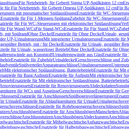
lauslösung
Für Netzbetrieb, für Geberit Sigma UP-Spülkästen 12 cm
Ers
ile für Für Netzbetrieb, für Geberit Omega UP-Spülkästen 12 cm
Für Ba
rungen mit pneumatischer Spülauslösung
Ersatzteile für WC-Steuerun
g
Ersatzteile für Für 1-Mengen-Spülung
Zubehör für WC-Steuerungen
Er
satzteile für Für WC-Steuerungen mit elektronischer Spülauslösung
Ver
le für Für Wand-WCs
Für Stand-WCs
Ersatzteile für Für Stand-WCs
Zube
ieb, mit Spülrand
Ohne Deckel
Ersatzteile für Ohne Deckel
Urinale, gespü
 oder UP-Urinalsteuerung
Mit integrierter Urinalsteuerung
Ersatzteile für 
 gespülter Betrieb, mit / für Deckel
Ersatzteile für Urinale, gespülter Bet
zteile für Urinale, wasserloser Betrieb
Ohne Deckel
Ersatzteile für Ohn
inaltrennwände aus Kunststoff
Urinaltrennwände aus Glas
Ersatzteile fü
behör
Ersatzteile für Zubehör
Urinaldeckel
Geruchsverschlüsse und Zub
aufventile
Spülverteiler
Apparateanschlüsse
Urinalsteuerungen
Unterput
ieb
Mit elektronischer Spülauslösung, Batteriebetrieb
Ersatzteile für Mit
rsatzteile für Basic
Aufputz
Ersatzteile für Aufputz
Mit elektronischer Sp
betrieb
Ersatzteile für Mit elektronischer Spülauslösung, Batteriebetrieb
Renovierungssets
Ersatzteile für Renovierungssets
Abdeckplatten
Sonsti
fgarnituren für WCs und Ausgüsse
Geruchsverschlüsse
Ersatzteile für Ge
hlusssets
Ersatzteile für Anschlusssets
Spülbogenverlängerungen
Ersatz
für Urinale
Ersatzteile für Ablaufgarnituren für Urinale
Urinalgeruchsver
eruchsverschlüsses
Ersatzteile für Rohrbogengeruchsverschlüsses
Spül
tutzen
Anschlussbögen
Ersatzteile für Anschlussbögen
Manschetten
Ablau
sverschlüsse
Anschlussstutzen
Anschlussbögen
Abdeckungen
Anschlüss
elwaschtische
Ersatzteile für Möbelwaschtische
Aufsatzwaschtische
Ers
albeinbauwaschtische
Ersatzteile für Halbeinbauwaschtische
Einbauwasc