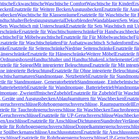
htische
Eckwaschtische
Waschtische Comfort
Waschtische für Kinder
Ers
Becken
Ersatzteile für Weitere Becken
Ausgussbecken
Ersatzteile für Au
ngbecken
Waschtische für Klassenräume
Ersatzteile für Waschtische fü
ndtuchhalter
Befestigungsmaterial
Dekorblenden
Wandablagen
Sets Wasc
Sets Waschtisch mit Unterschrank
Ersatzteile für Sets Waschtisch mit 
rschränke
Ersatzteile für Waschtischunterschränke
Für Handwaschbeck
schtische
Für Möbelwaschtische
Ersatzteile für Für Möbelwaschtische
Fü
rsatzteile für Waschtischplatten
Für Aufsatzwaschtisch Schalenform
Ers
änke
Ersatzteile für Seitenschränke
Niedrige Seitenschränke
Ersatzteile f
ängeschränke
Ersatzteile für Hängeschränke
Weitere Möbel
Ersatzteile 
d Ordnungsboxen
Handtuchhalter und Handtuchhaken
Lichtelemente
Grif
tzteile für Spiegel
Mit integrierter Beleuchtung
Ersatzteile für Mit integr
ne integrierte Beleuchtung
Ersatzteile für Ohne integrierte Beleuchtung
aschtischarmaturen
Standmontage, Netzbetrieb
Ersatzteile für Standmont
eile für Standmontage, Generatorbetrieb
Standmontage, Einhebelmische
tteriebetrieb
Ersatzteile für Wandmontage, Batteriebetrieb
Wandmontage
ndmontage, Zweigriffmischer
Zubehör
Ersatzteile für Zubehör
Für Wascht
n, Geräte und Ausgussbecken
Ablaufgarnituren für Waschbecken
Ersatzt
ngeruchsverschlüsse
Rohrbogengeruchsverschlüsse, Raumsparmodell
Er
zteile für Tauchrohrgeruchsverschlüsse für Waschbecken
Tauchrohrgeru
Geruchsverschlüsse
Ersatzteile für UP-Geruchsverschlüsse
Waschbecken
en
Anschlüsse
Ersatzteile für Anschlüsse
Dichtungen
Standrohre
Verläng
teile für Rohrbogengeruchsverschlüsse
Doppelkammergeruchsverschlüs
für Spülbeckenanschlüsse
Anschlussstutzen
Ersatzteile für Anschlussstutz
rschlüsse
Ersatzteile für Rohrbogengeruchsverschlüsse
UP-Geruchsvers