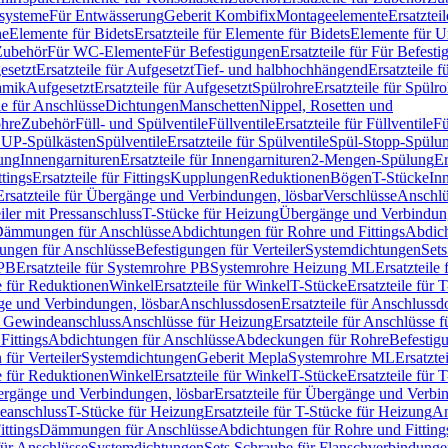
ssysteme
Für Entwässerung
Geberit Kombifix
Montageelemente
Ersatztei
he
Elemente für Bidets
Ersatzteile für Elemente für Bidets
Elemente für U
 Zubehör
Für WC-Elemente
Für Befestigungen
Ersatzteile für Für Befest
esetzt
Ersatzteile für Aufgesetzt
Tief- und halbhochhängend
Ersatzteile 
amik
Aufgesetzt
Ersatzteile für Aufgesetzt
Spülrohre
Ersatzteile für Spülr
le für Anschlüsse
Dichtungen
Manschetten
Nippel, Rosetten und
ohre
Zubehör
Füll- und Spülventile
Füllventile
Ersatzteile für Füllventile
Fü
ür UP-Spülkästen
Spülventile
Ersatzteile für Spülventile
Spül-Stopp-Spülu
ung
Innengarnituren
Ersatzteile für Innengarnituren
2-Mengen-Spülung
Er
ttings
Ersatzteile für Fittings
Kupplungen
Reduktionen
Bögen
T-Stücke
In
Ersatzteile für Übergänge und Verbindungen, lösbar
Verschlüsse
Anschlü
iler mit Pressanschluss
T-Stücke für Heizung
Übergänge und Verbindung
ämmungen für Anschlüsse
Abdichtungen für Rohre und Fittings
Abdich
gungen für Anschlüsse
Befestigungen für Verteiler
Systemdichtungen
Set
 PB
Ersatzteile für Systemrohre PB
Systemrohre Heizung ML
Ersatzteil
le für Reduktionen
Winkel
Ersatzteile für Winkel
T-Stücke
Ersatzteile für 
nge und Verbindungen, lösbar
Anschlussdosen
Ersatzteile für Anschlussd
it Gewindeanschluss
Anschlüsse für Heizung
Ersatzteile für Anschlüsse 
Fittings
Abdichtungen für Anschlüsse
Abdeckungen für Rohre
Befestig
für Verteiler
Systemdichtungen
Geberit Mepla
Systemrohre ML
Ersatzte
le für Reduktionen
Winkel
Ersatzteile für Winkel
T-Stücke
Ersatzteile für 
rgänge und Verbindungen, lösbar
Ersatzteile für Übergänge und Verbi
deanschluss
T-Stücke für Heizung
Ersatzteile für T-Stücke für Heizung
An
ttings
Dämmungen für Anschlüsse
Abdichtungen für Rohre und Fitting
für Anschlüsse
Systemdichtungen
Sets Schraube für Flanschverbindung