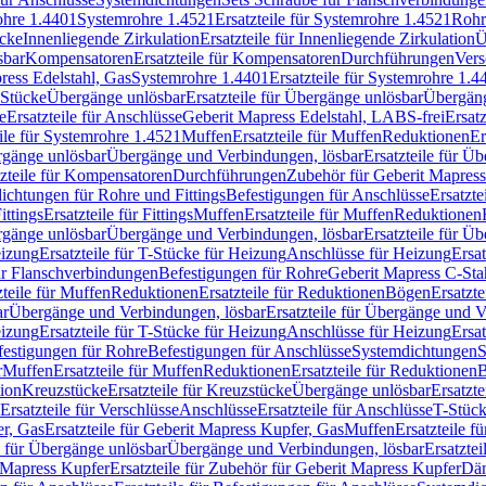
rohre 1.4401
Systemrohre 1.4521
Ersatzteile für Systemrohre 1.4521
Rohr
ücke
Innenliegende Zirkulation
Ersatzteile für Innenliegende Zirkulation
Ü
sbar
Kompensatoren
Ersatzteile für Kompensatoren
Durchführungen
Vers
press Edelstahl, Gas
Systemrohre 1.4401
Ersatzteile für Systemrohre 1.4
-Stücke
Übergänge unlösbar
Ersatzteile für Übergänge unlösbar
Übergäng
e
Ersatzteile für Anschlüsse
Geberit Mapress Edelstahl, LABS-frei
Ersat
eile für Systemrohre 1.4521
Muffen
Ersatzteile für Muffen
Reduktionen
Er
ergänge unlösbar
Übergänge und Verbindungen, lösbar
Ersatzteile für Ü
tzteile für Kompensatoren
Durchführungen
Zubehör für Geberit Mapress
ichtungen für Rohre und Fittings
Befestigungen für Anschlüsse
Ersatzte
ittings
Ersatzteile für Fittings
Muffen
Ersatzteile für Muffen
Reduktionen
ergänge unlösbar
Übergänge und Verbindungen, lösbar
Ersatzteile für Ü
eizung
Ersatzteile für T-Stücke für Heizung
Anschlüsse für Heizung
Ersat
ür Flanschverbindungen
Befestigungen für Rohre
Geberit Mapress C-Sta
zteile für Muffen
Reduktionen
Ersatzteile für Reduktionen
Bögen
Ersatzte
ar
Übergänge und Verbindungen, lösbar
Ersatzteile für Übergänge und 
eizung
Ersatzteile für T-Stücke für Heizung
Anschlüsse für Heizung
Ersat
festigungen für Rohre
Befestigungen für Anschlüsse
Systemdichtungen
S
r
Muffen
Ersatzteile für Muffen
Reduktionen
Ersatzteile für Reduktionen
tion
Kreuzstücke
Ersatzteile für Kreuzstücke
Übergänge unlösbar
Ersatzt
Ersatzteile für Verschlüsse
Anschlüsse
Ersatzteile für Anschlüsse
T-Stück
r, Gas
Ersatzteile für Geberit Mapress Kupfer, Gas
Muffen
Ersatzteile f
e für Übergänge unlösbar
Übergänge und Verbindungen, lösbar
Ersatzte
 Mapress Kupfer
Ersatzteile für Zubehör für Geberit Mapress Kupfer
Däm