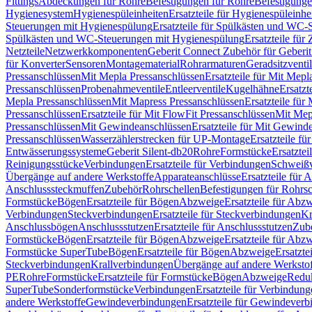
Fittings
Abdeckungen für Rohre
Befestigungen für Rohre
Befestigunge
Hygienesystem
Hygienespüleinheiten
Ersatzteile für Hygienespüleinhe
Steuerungen mit Hygienespülung
Ersatzteile für Spülkästen und WC
Spülkästen und WC-Steuerungen mit Hygienespülung
Ersatzteile fü
Netzteile
Netzwerkkomponenten
Geberit Connect Zubehör für Geberi
für Konverter
Sensoren
Montagematerial
Rohrarmaturen
Geradsitzventi
Pressanschlüssen
Mit Mepla Pressanschlüssen
Ersatzteile für Mit Mepl
Pressanschlüssen
Probenahmeventile
Entleerventile
Kugelhähne
Ersatzt
Mepla Pressanschlüssen
Mit Mapress Pressanschlüssen
Ersatzteile für
Pressanschlüssen
Ersatzteile für Mit FlowFit Pressanschlüssen
Mit Mep
Pressanschlüssen
Mit Gewindeanschlüssen
Ersatzteile für Mit Gewind
Pressanschlüssen
Wasserzählerstrecken für UP-Montage
Ersatzteile f
Entwässerungssysteme
Geberit Silent-db20
Rohre
Formstücke
Ersatztei
Reinigungsstücke
Verbindungen
Ersatzteile für Verbindungen
Schweiß
Übergänge auf andere Werkstoffe
Apparateanschlüsse
Ersatzteile für 
Anschlusssteckmuffen
Zubehör
Rohrschellen
Befestigungen für Rohrsc
Formstücke
Bögen
Ersatzteile für Bögen
Abzweige
Ersatzteile für Abz
Verbindungen
Steckverbindungen
Ersatzteile für Steckverbindungen
Kr
Anschlussbögen
Anschlussstutzen
Ersatzteile für Anschlussstutzen
Zub
Formstücke
Bögen
Ersatzteile für Bögen
Abzweige
Ersatzteile für Abz
Formstücke SuperTube
Bögen
Ersatzteile für Bögen
Abzweige
Ersatzte
Steckverbindungen
Krallverbindungen
Übergänge auf andere Werksto
PE
Rohre
Formstücke
Ersatzteile für Formstücke
Bögen
Abzweige
Redu
SuperTube
Sonderformstücke
Verbindungen
Ersatzteile für Verbindun
andere Werkstoffe
Gewindeverbindungen
Ersatzteile für Gewindever