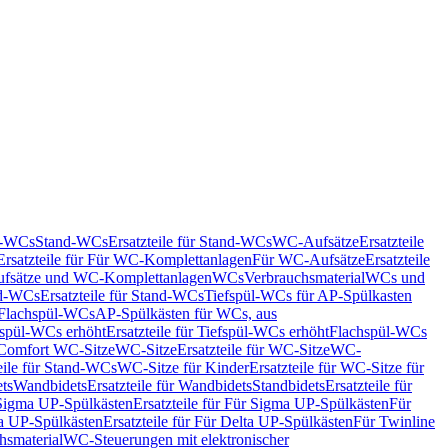
nd-WCs
Stand-WCs
Ersatzteile für Stand-WCs
WC-Aufsätze
Ersatzteile
Ersatzteile für Für WC-Komplettanlagen
Für WC-Aufsätze
Ersatzteile
fsätze und WC-Komplettanlagen
WCs
Verbrauchsmaterial
WCs und
d-WCs
Ersatzteile für Stand-WCs
Tiefspül-WCs für AP-Spülkasten
r Flachspül-WCs
AP-Spülkästen für WCs, aus
fspül-WCs erhöht
Ersatzteile für Tiefspül-WCs erhöht
Flachspül-WCs
r Comfort WC-Sitze
WC-Sitze
Ersatzteile für WC-Sitze
WC-
eile für Stand-WCs
WC-Sitze für Kinder
Ersatzteile für WC-Sitze für
ts
Wandbidets
Ersatzteile für Wandbidets
Standbidets
Ersatzteile für
Sigma UP-Spülkästen
Ersatzteile für Für Sigma UP-Spülkästen
Für
a UP-Spülkästen
Ersatzteile für Für Delta UP-Spülkästen
Für Twinline
hsmaterial
WC-Steuerungen mit elektronischer