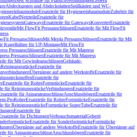
chtungen
Sets Schraube für Flanschverbindungen
Geberit
zer
Abdeckungen und Abdeckplatten
Spülkästen und WC-
gieneeinbaumodule
Ersatzteile für Hygieneeinbaumodule
Zubehör für
oren
Kabel
Netzteile
Ersatzteile für
Hygienesystem
Gateways
Ersatzteile für Gateways
Konverter
Ersatzteile
itzventile
Mit FlowFit Pressanschlüssen
Ersatzteile für Mit FlowFit
press
lowFit Pressanschlüssen
Mit Mepla Pressanschlüssen
Ersatzteile für Mit
 für Kugelhähne für UP-Montage
Mit FlowFit
ress Pressanschlüssen
Ersatzteile für Mit Mapress
ress Pressanschlüssen
Ersatzteile für Mit Mapress
teile für Mit Gewindeanschlüssen
Gebäude-
n
Reinigungsstücke
Ersatzteile für
nverbindungen
Übergänge auf andere Werkstoffe
Ersatzteile für
lusssteckmuffen
Ersatzteile für
re
Ersatzteile für Rohre
Formstücke
Ersatzteile für
ile für Reinigungsstücke
Verbindungen
Ersatzteile für
rsatzteile für Apparateanschlüsse
Anschlussbögen
Ersatzteile für
lent-Pro
Rohre
Ersatzteile für Rohre
Formstücke
Ersatzteile für
ile für Reinigungsstücke
Formstücke SuperTube
Ersatzteile für
ndungen
Ersatzteile für
Ersatzteile für Dichtungen
Verbrauchsmaterial
Geberit
nderformstücke
Ersatzteile für Sonderformstücke
Formstücke
ndungen
Übergänge auf andere Werkstoffe
Ersatzteile für Übergänge auf
teile für Apparateanschlüsse
Anschlussbögen
Ersatzteile für