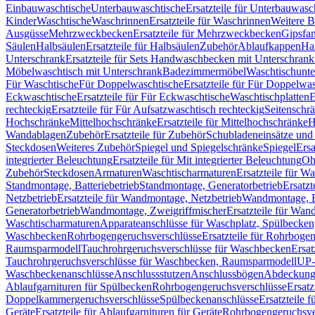
Einbauwaschtische
Unterbauwaschtische
Ersatzteile für Unterbauwasc
Kinder
Waschtische
Waschrinnen
Ersatzteile für Waschrinnen
Weitere 
Ausgüsse
Mehrzweckbecken
Ersatzteile für Mehrzweckbecken
Gipsfa
Säulen
Halbsäulen
Ersatzteile für Halbsäulen
Zubehör
Ablaufkappen
Ha
Unterschrank
Ersatzteile für Sets Handwaschbecken mit Unterschrank
Möbelwaschtisch mit Unterschrank
Badezimmermöbel
Waschtischunte
Für Waschtische
Für Doppelwaschtische
Ersatzteile für Für Doppelwa
Eckwaschtische
Ersatzteile für Für Eckwaschtische
Waschtischplatten
E
rechteckig
Ersatzteile für Für Aufsatzwaschtisch rechteckig
Seitenschr
Hochschränke
Mittelhochschränke
Ersatzteile für Mittelhochschränke
H
Wandablagen
Zubehör
Ersatzteile für Zubehör
Schubladeneinsätze un
Steckdosen
Weiteres Zubehör
Spiegel und Spiegelschränke
Spiegel
Ersa
integrierter Beleuchtung
Ersatzteile für Mit integrierter Beleuchtung
Oh
Zubehör
Steckdosen
Armaturen
Waschtischarmaturen
Ersatzteile für W
Standmontage, Batteriebetrieb
Standmontage, Generatorbetrieb
Ersatzt
Netzbetrieb
Ersatzteile für Wandmontage, Netzbetrieb
Wandmontage, Ba
Generatorbetrieb
Wandmontage, Zweigriffmischer
Ersatzteile für Wa
Waschtischarmaturen
Apparateanschlüsse für Waschplatz, Spülbecke
Waschbecken
Rohrbogengeruchsverschlüsse
Ersatzteile für Rohrboge
Raumsparmodell
Tauchrohrgeruchsverschlüsse für Waschbecken
Ersat
Tauchrohrgeruchsverschlüsse für Waschbecken, Raumsparmodell
UP-
Waschbeckenanschlüsse
Anschlussstutzen
Anschlussbögen
Abdeckung
Ablaufgarnituren für Spülbecken
Rohrbogengeruchsverschlüsse
Ersatz
Doppelkammergeruchsverschlüsse
Spülbeckenanschlüsse
Ersatzteile 
Geräte
Ersatzteile für Ablaufgarnituren für Geräte
Rohrbogengeruchsve