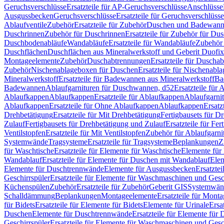
Geruchsverschlüsse
Ersatzteile für AP-Geruchsverschlüsse
Anschlüsse
Ausgussbecken
Geruchsverschlüsse
Ersatzteile für Geruchsverschlüsse
Ablaufventile
Zubehör
Ersatzteile für Zubehör
Duschen und Badewan
Duschrinnen
Zubehör für Duschrinnen
Ersatzteile für Zubehör für Du
Duschbodenabläufe
Wandabläufe
Ersatzteile für Wandabläufe
Zubehör 
Duschflächen
Duschflächen aus Mineralwerkstoff und Geberit Duofix 
Montageelemente
Zubehör
Duschabtrennungen
Ersatzteile für Duscha
Zubehör
Nischenablageboxen für Duschen
Ersatzteile für Nischenab
Mineralwerkstoff
Ersatzteile für Badewannen aus Mineralwerkstoff
Ba
Badewannen
Ablaufgarnituren für Duschwannen, d52
Ersatzteile für
Ablaufkappen
Ablaufkappen
Ersatzteile für Ablaufkappen
Ablaufgarni
Ablaufkappen
Ersatzteile für Ohne Ablaufkappen
Ablaufkappen
Ersatz
Drehbetätigung
Ersatzteile für Mit Drehbetätigung
Fertigbausets für D
Zulauf
Fertigbausets für Drehbetätigung und Zulauf
Ersatzteile für Fe
Ventilstopfen
Ersatzteile für Mit Ventilstopfen
Zubehör für Ablaufgarn
Systemwände
Tragsysteme
Ersatzteile für Tragsysteme
Beplankungen
Z
für Waschtische
Ersatzteile für Elemente für Waschtische
Elemente für 
Wandablauf
Ersatzteile für Elemente für Duschen mit Wandablauf
Ele
Elemente für Duschtrennwände
Elemente für Ausgussbecken
Ersatzte
Geschirrspüler
Ersatzteile für Elemente für Waschmaschinen und Gesc
Küchenspülen
Zubehör
Ersatzteile für Zubehör
Geberit GIS
Systemwän
Schalldämmung
Beplankungen
Montageelemente
Ersatzteile für Mont
für Bidets
Ersatzteile für Elemente für Bidets
Elemente für Urinale
Ersa
Duschen
Elemente für Duschtrennwände
Ersatzteile für Elemente fü
Geschirrspüler
Ersatzteile für Elemente für Waschmaschinen und Gesc