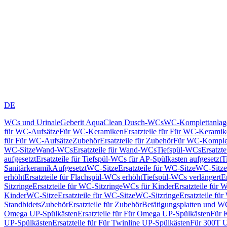
DE
WCs und Urinale
Geberit AquaClean Dusch-WCs
WC-Komplettanlag
für WC-Aufsätze
Für WC-Keramiken
Ersatzteile für Für WC-Kerami
für Für WC-Aufsätze
Zubehör
Ersatzteile für Zubehör
Für WC-Komplet
WC-Sitze
Wand-WCs
Ersatzteile für Wand-WCs
Tiefspül-WCs
Ersatzt
aufgesetzt
Ersatzteile für Tiefspül-WCs für AP-Spülkasten aufgesetzt
T
Sanitärkeramik
Aufgesetzt
WC-Sitze
Ersatzteile für WC-Sitze
WC-Sitze
erhöht
Ersatzteile für Flachspül-WCs erhöht
Tiefspül-WCs verlängert
E
Sitzringe
Ersatzteile für WC-Sitzringe
WCs für Kinder
Ersatzteile für 
Kinder
WC-Sitze
Ersatzteile für WC-Sitze
WC-Sitzringe
Ersatzteile fü
Standbidets
Zubehör
Ersatzteile für Zubehör
Betätigungsplatten und W
Omega UP-Spülkästen
Ersatzteile für Für Omega UP-Spülkästen
Für 
UP-Spülkästen
Ersatzteile für Für Twinline UP-Spülkästen
Für 300T U