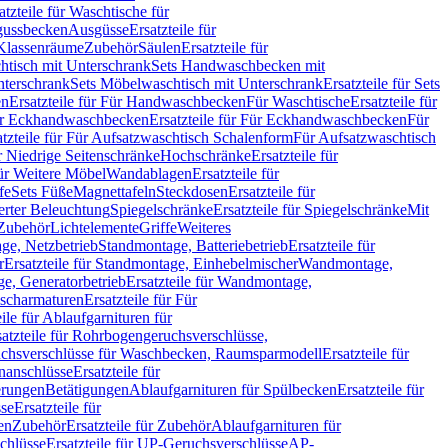
atzteile für Waschtische für
sgussbecken
Ausgüsse
Ersatzteile für
r Klassenräume
Zubehör
Säulen
Ersatzteile für
htisch mit Unterschrank
Sets Handwaschbecken mit
Unterschrank
Sets Möbelwaschtisch mit Unterschrank
Ersatzteile für Sets
en
Ersatzteile für Für Handwaschbecken
Für Waschtische
Ersatzteile für
r Eckhandwaschbecken
Ersatzteile für Für Eckhandwaschbecken
Für
atzteile für Für Aufsatzwaschtisch Schalenform
Für Aufsatzwaschtisch
ür Niedrige Seitenschränke
Hochschränke
Ersatzteile für
für Weitere Möbel
Wandablagen
Ersatzteile für
fe
Sets Füße
Magnettafeln
Steckdosen
Ersatzteile für
ierter Beleuchtung
Spiegelschränke
Ersatzteile für Spiegelschränke
Mit
Zubehör
Lichtelemente
Griffe
Weiteres
age, Netzbetrieb
Standmontage, Batteriebetrieb
Ersatzteile für
r
Ersatzteile für Standmontage, Einhebelmischer
Wandmontage,
, Generatorbetrieb
Ersatzteile für Wandmontage,
ischarmaturen
Ersatzteile für Für
eile für Ablaufgarnituren für
satzteile für Rohrbogengeruchsverschlüsse,
chsverschlüsse für Waschbecken, Raumsparmodell
Ersatzteile für
anschlüsse
Ersatzteile für
erungen
Betätigungen
Ablaufgarnituren für Spülbecken
Ersatzteile für
se
Ersatzteile für
en
Zubehör
Ersatzteile für Zubehör
Ablaufgarnituren für
chlüsse
Ersatzteile für UP-Geruchsverschlüsse
AP-