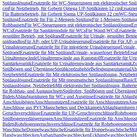
Spülauslösung
Ersatzteile für WC-Steuerungen mit elektronischer Spü
cm
Für Netzbetrieb, für Geberit Omega UP-Spülkästen 12 cm
Ersatzte
Für Batteriebetrieb, für Geberit Sigma UP-Spülkästen 12 cm
WC-Steue
Spülung
Ersatzteile für Für 2-Mengen-Spülung
Für 1-Mengen-Spülun
Rohbausets
Für WC-Steuerungen mit elektronischer Spülauslösung
Er
WCs
Ersatzteile für Sanitärmodule für WCs
Für Wand-WCs
Ersatztei
gespülter Betrieb, mit Spülrand
Ersatzteile für Urinale, gespülter Betr
spülrandlos
Für AP- oder UP-Urinalsteuerung
Ersatzteile für Für AP-
Urinalsteuerung
Ersatzteile für Für integrierte Urinalsteuerung
Urinale,
Spülrand
Ersatzteile für Mit Spülrand
Urinale, wasserloser Betrieb
Ersat
Urinaltrennwände
Urinaltrennwände aus Kunststoff
Ersatzteile für Ur
Sanitärkeramik
Ersatzteile für Urinaltrennwände aus Sanitärkeramik
Zu
Spülbögen und Übergänge
Sprühkopfzubehör
Befestigungsmaterial
Abl
Netzbetrieb
Ersatzteile für Mit elektronischer Spülauslösung, Netzbetr
Spülauslösung
Ersatzteile für Mit pneumatischer Spülauslösung
Basic
E
Spülauslösung, Netzbetrieb
Mit elektronischer Spülauslösung, Batterie
für Rohbau- und Austauschsets
Spülrohre, Spülbögen und Übergänge
Bidets
Ablaufgarnituren für WCs und Ausgüsse
Ersatzteile für Ablau
Anschlussbögen
Anschlussstutzen
Ersatzteile für Anschlussstutzen
Ansc
Anschlüsse aus PVC
Manschetten und Deckkappen
Ablaufgarnituren 
Geruchsverschlüsse
Ersatzteile für UP-Geruchsverschlüsse
Rohrbogeng
Spülbogenverlängerungen
Anschlussstutzen
Ersatzteile für Anschlusss
Bidets
Rohrbogengeruchsverschlüsse
Ersatzteile für Rohrbogengeruch
Waschtische
Doppelwaschtische
Ersatzteile für Doppelwaschtische
Möb
Handwaschbecken
Aufsatzhandwaschbecken
Eckhandwaschbecken
H