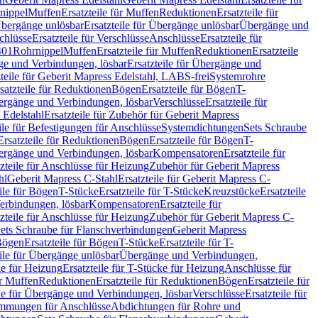
nippel
Muffen
Ersatzteile für Muffen
Reduktionen
Ersatzteile für
bergänge unlösbar
Ersatzteile für Übergänge unlösbar
Übergänge und
chlüsse
Ersatzteile für Verschlüsse
Anschlüsse
Ersatzteile für
401
Rohrnippel
Muffen
Ersatzteile für Muffen
Reduktionen
Ersatzteile
e und Verbindungen, lösbar
Ersatzteile für Übergänge und
zteile für Geberit Mapress Edelstahl, LABS-frei
Systemrohre
satzteile für Reduktionen
Bögen
Ersatzteile für Bögen
T-
bergänge und Verbindungen, lösbar
Verschlüsse
Ersatzteile für
 Edelstahl
Ersatzteile für Zubehör für Geberit Mapress
ile für Befestigungen für Anschlüsse
Systemdichtungen
Sets Schraube
Ersatzteile für Reduktionen
Bögen
Ersatzteile für Bögen
T-
bergänge und Verbindungen, lösbar
Kompensatoren
Ersatzteile für
zteile für Anschlüsse für Heizung
Zubehör für Geberit Mapress
hl
Geberit Mapress C-Stahl
Ersatzteile für Geberit Mapress C-
ile für Bögen
T-Stücke
Ersatzteile für T-Stücke
Kreuzstücke
Ersatzteile
Verbindungen, lösbar
Kompensatoren
Ersatzteile für
zteile für Anschlüsse für Heizung
Zubehör für Geberit Mapress C-
ets Schraube für Flanschverbindungen
Geberit Mapress
Bögen
Ersatzteile für Bögen
T-Stücke
Ersatzteile für T-
eile für Übergänge unlösbar
Übergänge und Verbindungen,
e für Heizung
Ersatzteile für T-Stücke für Heizung
Anschlüsse für
ür Muffen
Reduktionen
Ersatzteile für Reduktionen
Bögen
Ersatzteile für
ile für Übergänge und Verbindungen, lösbar
Verschlüsse
Ersatzteile für
mungen für Anschlüsse
Abdichtungen für Rohre und