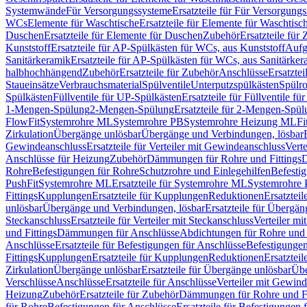
Systemwände
Für Versorgungssysteme
Ersatzteile für Für Versorgung
WCs
Elemente für Waschtische
Ersatzteile für Elemente für Waschtisc
Duschen
Ersatzteile für Elemente für Duschen
Zubehör
Ersatzteile für
Kunststoff
Ersatzteile für AP-Spülkästen für WCs, aus Kunststoff
Aufg
Sanitärkeramik
Ersatzteile für AP-Spülkästen für WCs, aus Sanitärker
halbhochhängend
Zubehör
Ersatzteile für Zubehör
Anschlüsse
Ersatztei
Staueinsätze
Verbrauchsmaterial
Spülventile
Unterputzspülkästen
Spülr
Spülkästen
Füllventile für UP-Spülkästen
Ersatzteile für Füllventile f
1-Mengen-Spülung
2-Mengen-Spülung
Ersatzteile für 2-Mengen-Spül
FlowFit
Systemrohre ML
Systemrohre PB
Systemrohre Heizung ML
Fi
Zirkulation
Übergänge unlösbar
Übergänge und Verbindungen, lösbar
Gewindeanschluss
Ersatzteile für Verteiler mit Gewindeanschluss
Verte
Anschlüsse für Heizung
Zubehör
Dämmungen für Rohre und Fittings
D
Rohre
Befestigungen für Rohre
Schutzrohre und Einlegehilfen
Befesti
PushFit
Systemrohre ML
Ersatzteile für Systemrohre ML
Systemrohre
Fittings
Kupplungen
Ersatzteile für Kupplungen
Reduktionen
Ersatztei
unlösbar
Übergänge und Verbindungen, lösbar
Ersatzteile für Übergä
Steckanschluss
Ersatzteile für Verteiler mit Steckanschluss
Verteiler m
und Fittings
Dämmungen für Anschlüsse
Abdichtungen für Rohre und 
Anschlüsse
Ersatzteile für Befestigungen für Anschlüsse
Befestigungen 
Fittings
Kupplungen
Ersatzteile für Kupplungen
Reduktionen
Ersatztei
Zirkulation
Übergänge unlösbar
Ersatzteile für Übergänge unlösbar
Übe
Verschlüsse
Anschlüsse
Ersatzteile für Anschlüsse
Verteiler mit Gewin
Heizung
Zubehör
Ersatzteile für Zubehör
Dämmungen für Rohre und Fi
für Rohre
Befestigungen für Anschlüsse
Ersatzteile für Befestigungen 