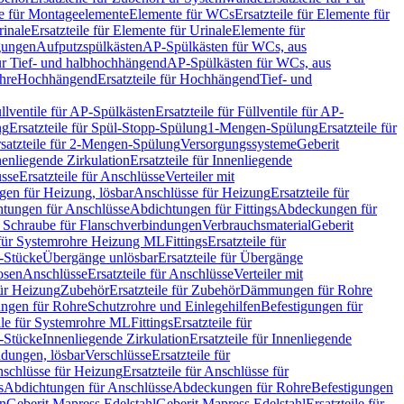
le für Montageelemente
Elemente für WCs
Ersatzteile für Elemente für
rinale
Ersatzteile für Elemente für Urinale
Elemente für
igungen
Aufputzspülkästen
AP-Spülkästen für WCs, aus
für Tief- und halbhochhängend
AP-Spülkästen für WCs, aus
ohre
Hochhängend
Ersatzteile für Hochhängend
Tief- und
llventile für AP-Spülkästen
Ersatzteile für Füllventile für AP-
ng
Ersatzteile für Spül-Stopp-Spülung
1-Mengen-Spülung
Ersatzteile für
satzteile für 2-Mengen-Spülung
Versorgungssysteme
Geberit
nenliegende Zirkulation
Ersatzteile für Innenliegende
sse
Ersatzteile für Anschlüsse
Verteiler mit
en für Heizung, lösbar
Anschlüsse für Heizung
Ersatzteile für
tungen für Anschlüsse
Abdichtungen für Fittings
Abdeckungen für
s Schraube für Flanschverbindungen
Verbrauchsmaterial
Geberit
e für Systemrohre Heizung ML
Fittings
Ersatzteile für
T-Stücke
Übergänge unlösbar
Ersatzteile für Übergänge
osen
Anschlüsse
Ersatzteile für Anschlüsse
Verteiler mit
für Heizung
Zubehör
Ersatzteile für Zubehör
Dämmungen für Rohre
ungen für Rohre
Schutzrohre und Einlegehilfen
Befestigungen für
ile für Systemrohre ML
Fittings
Ersatzteile für
T-Stücke
Innenliegende Zirkulation
Ersatzteile für Innenliegende
ndungen, lösbar
Verschlüsse
Ersatzteile für
schlüsse für Heizung
Ersatzteile für Anschlüsse für
s
Abdichtungen für Anschlüsse
Abdeckungen für Rohre
Befestigungen
en
Geberit Mapress Edelstahl
Geberit Mapress Edelstahl
Ersatzteile für