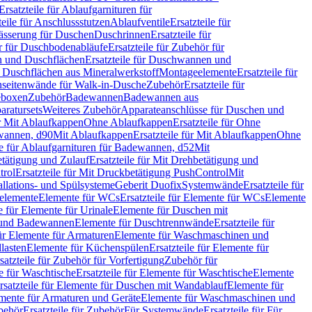
Ersatzteile für Ablaufgarnituren für
teile für Anschlussstutzen
Ablaufventile
Ersatzteile für
wässerung für Duschen
Duschrinnen
Ersatzteile für
 für Duschbodenabläufe
Ersatzteile für Zubehör für
 und Duschflächen
Ersatzteile für Duschwannen und
ür Duschflächen aus Mineralwerkstoff
Montageelemente
Ersatzteile für
chseitenwände für Walk-in-Dusche
Zubehör
Ersatzteile für
geboxen
Zubehör
Badewannen
Badewannen aus
aratursets
Weiteres Zubehör
Apparateanschlüsse für Duschen und
ür Mit Ablaufkappen
Ohne Ablaufkappen
Ersatzteile für Ohne
hwannen, d90
Mit Ablaufkappen
Ersatzteile für Mit Ablaufkappen
Ohne
le für Ablaufgarnituren für Badewannen, d52
Mit
tätigung und Zulauf
Ersatzteile für Mit Drehbetätigung und
trol
Ersatzteile für Mit Druckbetätigung PushControl
Mit
allations- und Spülsysteme
Geberit Duofix
Systemwände
Ersatzteile für
eelemente
Elemente für WCs
Ersatzteile für Elemente für WCs
Elemente
le für Elemente für Urinale
Elemente für Duschen mit
- und Badewannen
Elemente für Duschtrennwände
Ersatzteile für
für Elemente für Armaturen
Elemente für Waschmaschinen und
llasten
Elemente für Küchenspülen
Ersatzteile für Elemente für
satzteile für Zubehör für Vorfertigung
Zubehör für
e für Waschtische
Ersatzteile für Elemente für Waschtische
Elemente
rsatzteile für Elemente für Duschen mit Wandablauf
Elemente für
lemente für Armaturen und Geräte
Elemente für Waschmaschinen und
behör
Ersatzteile für Zubehör
Für Systemwände
Ersatzteile für Für