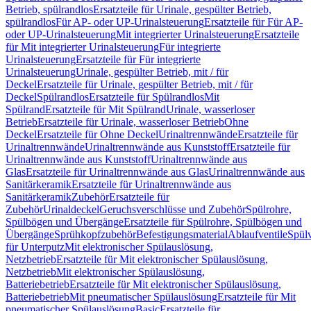
Betrieb, spülrandlos
Ersatzteile für Urinale, gespülter Betrieb,
spülrandlos
Für AP- oder UP-Urinalsteuerung
Ersatzteile für Für AP-
oder UP-Urinalsteuerung
Mit integrierter Urinalsteuerung
Ersatzteile
für Mit integrierter Urinalsteuerung
Für integrierte
Urinalsteuerung
Ersatzteile für Für integrierte
Urinalsteuerung
Urinale, gespülter Betrieb, mit / für
Deckel
Ersatzteile für Urinale, gespülter Betrieb, mit / für
Deckel
Spülrandlos
Ersatzteile für Spülrandlos
Mit
Spülrand
Ersatzteile für Mit Spülrand
Urinale, wasserloser
Betrieb
Ersatzteile für Urinale, wasserloser Betrieb
Ohne
Deckel
Ersatzteile für Ohne Deckel
Urinaltrennwände
Ersatzteile für
Urinaltrennwände
Urinaltrennwände aus Kunststoff
Ersatzteile für
Urinaltrennwände aus Kunststoff
Urinaltrennwände aus
Glas
Ersatzteile für Urinaltrennwände aus Glas
Urinaltrennwände aus
Sanitärkeramik
Ersatzteile für Urinaltrennwände aus
Sanitärkeramik
Zubehör
Ersatzteile für
Zubehör
Urinaldeckel
Geruchsverschlüsse und Zubehör
Spülrohre,
Spülbögen und Übergänge
Ersatzteile für Spülrohre, Spülbögen und
Übergänge
Sprühkopfzubehör
Befestigungsmaterial
Ablaufventile
Spülv
für Unterputz
Mit elektronischer Spülauslösung,
Netzbetrieb
Ersatzteile für Mit elektronischer Spülauslösung,
Netzbetrieb
Mit elektronischer Spülauslösung,
Batteriebetrieb
Ersatzteile für Mit elektronischer Spülauslösung,
Batteriebetrieb
Mit pneumatischer Spülauslösung
Ersatzteile für Mit
pneumatischer Spülauslösung
Basic
Ersatzteile für