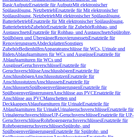
Basic
Aufputz
Ersatzteile für Aufputz
Mit elektronischer
Spülauslösung, Netzbetrieb
Ersatzteile für Mit elektronischer
Spülauslösung, Netzbetrieb
Mit elektronischer Spülauslösung,
Batteriebetrieb
Ersatzteile für Mit elektronischer Spülauslösung,
Batteriebetrieb
Zubehör
Ersatzteile für Zubehör
Rohbau- und
Austauschsets
Ersatzteile für Rohbau- und Austauschsets
Spülrohre,
Spülbögen und Übergänge
Renovierungssets
Ersatzteile für
Renovierungssets
Abdeckplatten
Sonstiges
Zubehör
Bedienhilfen
Apparateanschlüsse für WCs, Urinale und
Bidets
Ablaufgarnituren für WCs und Ausgüsse
Ersatzteile für
Ablaufgarnituren für WCs und
Ausgüsse
Geruchsverschlüsse
Ersatzteile für
Geruchsverschlüsse
Anschlussbögen
Ersatzteile für
Anschlussbögen
Anschlussstutzen
Ersatzteile für
Anschlussstutzen
Anschlusssets
Ersatzteile für
Anschlusssets
Spülbogenverlängerungen
Ersatzteile für
Spülbogenverlängerungen
Anschlüsse aus PVC
Ersatzteile für
Anschlüsse aus PVC
Manschetten und
Deckkappen
Ablaufgarnituren für Urinale
Ersatzteile für
Ablaufgarnituren für Urinale
Urinalgeruchsverschlüsse
Ersatzteile für
Urinalgeruchsverschlüsse
UP-Geruchsverschlüsse
Ersatzteile für UP-
Geruchsverschlüsse
Rohrbogengeruchsverschlüsses
Ersatzteile für
Rohrbogengeruchsverschlüsses
Spülrohr- und
Spülbogenverlängerungen
Ersatzteile für Spülrohr- und
Spülbogenverlängerungen
Anschlussstutzen
Ersatzteile für