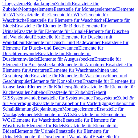
Tragsysteme
Beplankungen
Zubehör
Ersatzteile für
Zubehör
Montageelemente
Ersatzteile für Montageelemente
Elemente
für WCs
Ersatzteile für Elemente für WCs
Elemente für
Waschtische
Ersatzteile für Elemente für Waschtische
Elemente für
Bidets
Ersatzteile für Elemente für Bidets
Elemente für
Urinale
Ersatzteile für Elemente für Urinale
Elemente für Duschen
mit Wandablauf
Ersatzteile für Elemente für Duschen mit
Wandablauf
Elemente für Dusch- und Badewannen
Ersatzteile für
Elemente für Dusch- und Badewannen
Elemente für
Duschtrennwände
Ersatzteile für Elemente für
Duschtrennwände
Elemente für Ausgussbecken
Ersatzteile für
Elemente für Ausgussbecken
Elemente für Armaturen
Ersatzteile für
Elemente für Armaturen
Elemente für Waschmaschinen und
Geschirrspüler
Ersatzteile für Elemente für Waschmaschinen und
Geschirrspüler
Elemente für Konsollasten
Ersatzteile für Elemente für
Konsollasten
Elemente für Küchenspülen
Ersatzteile für Elemente für
Küchenspülen
Zubehör
Ersatzteile für Zubehör
Geberit
GIS
Systemwände
Ersatzteile für Systemwände
Tragsysteme
Zubehör
für Vorfertigung
Ersatzteile für Zubehör für Vorfertigung
Zubehör für
Schalldämmung
Beplankungen
Montageelemente
Ersatzteile für
Montageelemente
Elemente für WCs
Ersatzteile für Elemente für
WCs
Elemente für Waschtische
Ersatzteile für Elemente für
Waschtische
Elemente für Bidets
Ersatzteile für Elemente für
Bidets
Elemente für Urinale
Ersatzteile für Elemente für
Urinale
Elemente für Duschen mit Wandablauf
Ersatzteile für