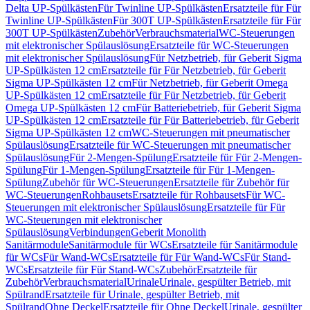
Delta UP-Spülkästen
Für Twinline UP-Spülkästen
Ersatzteile für Für
Twinline UP-Spülkästen
Für 300T UP-Spülkästen
Ersatzteile für Für
300T UP-Spülkästen
Zubehör
Verbrauchsmaterial
WC-Steuerungen
mit elektronischer Spülauslösung
Ersatzteile für WC-Steuerungen
mit elektronischer Spülauslösung
Für Netzbetrieb, für Geberit Sigma
UP-Spülkästen 12 cm
Ersatzteile für Für Netzbetrieb, für Geberit
Sigma UP-Spülkästen 12 cm
Für Netzbetrieb, für Geberit Omega
UP-Spülkästen 12 cm
Ersatzteile für Für Netzbetrieb, für Geberit
Omega UP-Spülkästen 12 cm
Für Batteriebetrieb, für Geberit Sigma
UP-Spülkästen 12 cm
Ersatzteile für Für Batteriebetrieb, für Geberit
Sigma UP-Spülkästen 12 cm
WC-Steuerungen mit pneumatischer
Spülauslösung
Ersatzteile für WC-Steuerungen mit pneumatischer
Spülauslösung
Für 2-Mengen-Spülung
Ersatzteile für Für 2-Mengen-
Spülung
Für 1-Mengen-Spülung
Ersatzteile für Für 1-Mengen-
Spülung
Zubehör für WC-Steuerungen
Ersatzteile für Zubehör für
WC-Steuerungen
Rohbausets
Ersatzteile für Rohbausets
Für WC-
Steuerungen mit elektronischer Spülauslösung
Ersatzteile für Für
WC-Steuerungen mit elektronischer
Spülauslösung
Verbindungen
Geberit Monolith
Sanitärmodule
Sanitärmodule für WCs
Ersatzteile für Sanitärmodule
für WCs
Für Wand-WCs
Ersatzteile für Für Wand-WCs
Für Stand-
WCs
Ersatzteile für Für Stand-WCs
Zubehör
Ersatzteile für
Zubehör
Verbrauchsmaterial
Urinale
Urinale, gespülter Betrieb, mit
Spülrand
Ersatzteile für Urinale, gespülter Betrieb, mit
Spülrand
Ohne Deckel
Ersatzteile für Ohne Deckel
Urinale, gespülter