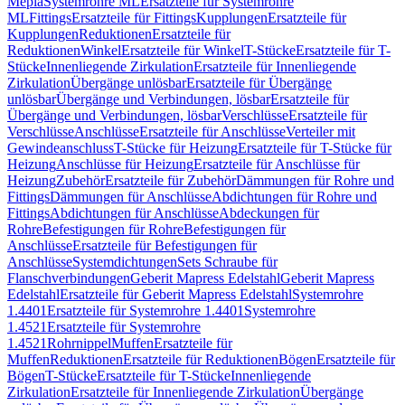
Mepla
Systemrohre ML
Ersatzteile für Systemrohre
ML
Fittings
Ersatzteile für Fittings
Kupplungen
Ersatzteile für
Kupplungen
Reduktionen
Ersatzteile für
Reduktionen
Winkel
Ersatzteile für Winkel
T-Stücke
Ersatzteile für T-
Stücke
Innenliegende Zirkulation
Ersatzteile für Innenliegende
Zirkulation
Übergänge unlösbar
Ersatzteile für Übergänge
unlösbar
Übergänge und Verbindungen, lösbar
Ersatzteile für
Übergänge und Verbindungen, lösbar
Verschlüsse
Ersatzteile für
Verschlüsse
Anschlüsse
Ersatzteile für Anschlüsse
Verteiler mit
Gewindeanschluss
T-Stücke für Heizung
Ersatzteile für T-Stücke für
Heizung
Anschlüsse für Heizung
Ersatzteile für Anschlüsse für
Heizung
Zubehör
Ersatzteile für Zubehör
Dämmungen für Rohre und
Fittings
Dämmungen für Anschlüsse
Abdichtungen für Rohre und
Fittings
Abdichtungen für Anschlüsse
Abdeckungen für
Rohre
Befestigungen für Rohre
Befestigungen für
Anschlüsse
Ersatzteile für Befestigungen für
Anschlüsse
Systemdichtungen
Sets Schraube für
Flanschverbindungen
Geberit Mapress Edelstahl
Geberit Mapress
Edelstahl
Ersatzteile für Geberit Mapress Edelstahl
Systemrohre
1.4401
Ersatzteile für Systemrohre 1.4401
Systemrohre
1.4521
Ersatzteile für Systemrohre
1.4521
Rohrnippel
Muffen
Ersatzteile für
Muffen
Reduktionen
Ersatzteile für Reduktionen
Bögen
Ersatzteile für
Bögen
T-Stücke
Ersatzteile für T-Stücke
Innenliegende
Zirkulation
Ersatzteile für Innenliegende Zirkulation
Übergänge