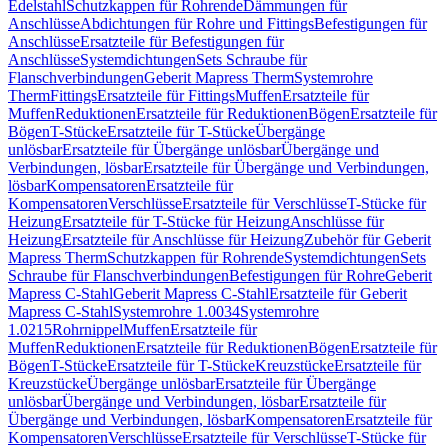
Edelstahl
Schutzkappen für Rohrende
Dämmungen für
Anschlüsse
Abdichtungen für Rohre und Fittings
Befestigungen für
Anschlüsse
Ersatzteile für Befestigungen für
Anschlüsse
Systemdichtungen
Sets Schraube für
Flanschverbindungen
Geberit Mapress Therm
Systemrohre
Therm
Fittings
Ersatzteile für Fittings
Muffen
Ersatzteile für
Muffen
Reduktionen
Ersatzteile für Reduktionen
Bögen
Ersatzteile für
Bögen
T-Stücke
Ersatzteile für T-Stücke
Übergänge
unlösbar
Ersatzteile für Übergänge unlösbar
Übergänge und
Verbindungen, lösbar
Ersatzteile für Übergänge und Verbindungen,
lösbar
Kompensatoren
Ersatzteile für
Kompensatoren
Verschlüsse
Ersatzteile für Verschlüsse
T-Stücke für
Heizung
Ersatzteile für T-Stücke für Heizung
Anschlüsse für
Heizung
Ersatzteile für Anschlüsse für Heizung
Zubehör für Geberit
Mapress Therm
Schutzkappen für Rohrende
Systemdichtungen
Sets
Schraube für Flanschverbindungen
Befestigungen für Rohre
Geberit
Mapress C-Stahl
Geberit Mapress C-Stahl
Ersatzteile für Geberit
Mapress C-Stahl
Systemrohre 1.0034
Systemrohre
1.0215
Rohrnippel
Muffen
Ersatzteile für
Muffen
Reduktionen
Ersatzteile für Reduktionen
Bögen
Ersatzteile für
Bögen
T-Stücke
Ersatzteile für T-Stücke
Kreuzstücke
Ersatzteile für
Kreuzstücke
Übergänge unlösbar
Ersatzteile für Übergänge
unlösbar
Übergänge und Verbindungen, lösbar
Ersatzteile für
Übergänge und Verbindungen, lösbar
Kompensatoren
Ersatzteile für
Kompensatoren
Verschlüsse
Ersatzteile für Verschlüsse
T-Stücke für