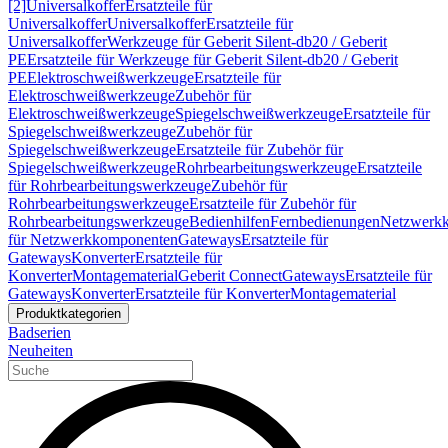
[2]
Universalkoffer
Ersatzteile für
Universalkoffer
Universalkoffer
Ersatzteile für
Universalkoffer
Werkzeuge für Geberit Silent-db20 / Geberit
PE
Ersatzteile für Werkzeuge für Geberit Silent-db20 / Geberit
PE
Elektroschweißwerkzeuge
Ersatzteile für
Elektroschweißwerkzeuge
Zubehör für
Elektroschweißwerkzeuge
Spiegelschweißwerkzeuge
Ersatzteile für
Spiegelschweißwerkzeuge
Zubehör für
Spiegelschweißwerkzeuge
Ersatzteile für Zubehör für
Spiegelschweißwerkzeuge
Rohrbearbeitungswerkzeuge
Ersatzteile
für Rohrbearbeitungswerkzeuge
Zubehör für
Rohrbearbeitungswerkzeuge
Ersatzteile für Zubehör für
Rohrbearbeitungswerkzeuge
Bedienhilfen
Fernbedienungen
Netzwerk
für Netzwerkkomponenten
Gateways
Ersatzteile für
Gateways
Konverter
Ersatzteile für
Konverter
Montagematerial
Geberit Connect
Gateways
Ersatzteile für
Gateways
Konverter
Ersatzteile für Konverter
Montagematerial
Produktkategorien
Badserien
Neuheiten