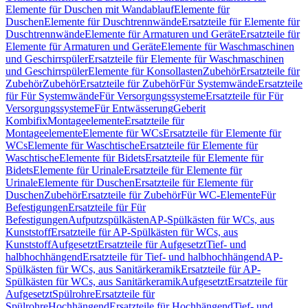
Elemente für Duschen mit Wandablauf
Elemente für
Duschen
Elemente für Duschtrennwände
Ersatzteile für Elemente für
Duschtrennwände
Elemente für Armaturen und Geräte
Ersatzteile für
Elemente für Armaturen und Geräte
Elemente für Waschmaschinen
und Geschirrspüler
Ersatzteile für Elemente für Waschmaschinen
und Geschirrspüler
Elemente für Konsollasten
Zubehör
Ersatzteile für
Zubehör
Zubehör
Ersatzteile für Zubehör
Für Systemwände
Ersatzteile
für Für Systemwände
Für Versorgungssysteme
Ersatzteile für Für
Versorgungssysteme
Für Entwässerung
Geberit
Kombifix
Montageelemente
Ersatzteile für
Montageelemente
Elemente für WCs
Ersatzteile für Elemente für
WCs
Elemente für Waschtische
Ersatzteile für Elemente für
Waschtische
Elemente für Bidets
Ersatzteile für Elemente für
Bidets
Elemente für Urinale
Ersatzteile für Elemente für
Urinale
Elemente für Duschen
Ersatzteile für Elemente für
Duschen
Zubehör
Ersatzteile für Zubehör
Für WC-Elemente
Für
Befestigungen
Ersatzteile für Für
Befestigungen
Aufputzspülkästen
AP-Spülkästen für WCs, aus
Kunststoff
Ersatzteile für AP-Spülkästen für WCs, aus
Kunststoff
Aufgesetzt
Ersatzteile für Aufgesetzt
Tief- und
halbhochhängend
Ersatzteile für Tief- und halbhochhängend
AP-
Spülkästen für WCs, aus Sanitärkeramik
Ersatzteile für AP-
Spülkästen für WCs, aus Sanitärkeramik
Aufgesetzt
Ersatzteile für
Aufgesetzt
Spülrohre
Ersatzteile für
Spülrohre
Hochhängend
Ersatzteile für Hochhängend
Tief- und