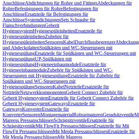
Anschlüsse
Abdichtungen für Rohre und Fittings
Abdeckungen für
Rohre
Befestigungen für Rohre
Befestigungen für
Anschlüsse
Ersatzteile für Befestigungen für
Anschlüsse
Systemdichtungen
Sets Schraube für
Flanschverbindungen
Geberit
Hygienesystem
Hygienespüleinheiten
Ersatzteile für
Hygienespüleinheiten
Zubehör für
Hygienespüleinheiten
Sensoren
Kabel
Durchflussbegrenzer
Abdeckung
und Abdeckplatten
Spülkästen und WC-Steuerungen mit
Hygienespülung
Ersatzteile für Spülkästen und WC-Steuerungen mit
Hygienespülung
UP-Spülkästen mit
Hygienespülung
Hygieneeinbaumodule
Ersatzteile für
Hygieneeinbaumodule
Zubehör für Spülkästen und WC-
Steuerungen mit Hygienespülung
Ersatzteile für Zubehör für
Spülkästen und WC-Steuerungen mit
Hygienespülung
Sensoren
Kabel
Netzteile
Ersatzteile für
Netzteile
Netzwerkkomponenten
Geberit Connect Zubehör für
Geberit Hygienesystem
Ersatzteile für Geberit Connect Zubehör für
Geberit Hygienesystem
Gateways
Ersatzteile für
Gateways
Konverter
Ersatzteile für
Konverter
Sensoren
Montagematerial
Rohrarmaturen
Geradsitzventile
Mi
Mapress Pressanschlüssen
Schrägsitzventile
Ersatzteile für
Schrägsitzventile
Mit FlowFit Pressanschlüssen
Ersatzteile für Mit
FlowFit Pressanschlüssen
Mit Mepla Pressanschlüssen
Ersatzteile für
Mit Mepla Pressanschlüssen
Mit Mapress