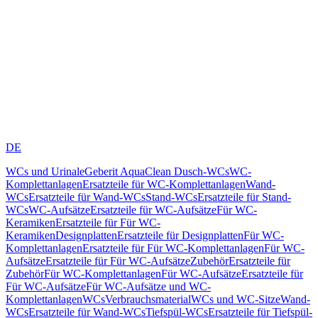
DE
WCs und Urinale
Geberit AquaClean Dusch-WCs
WC-
Komplettanlagen
Ersatzteile für WC-Komplettanlagen
Wand-
WCs
Ersatzteile für Wand-WCs
Stand-WCs
Ersatzteile für Stand-
WCs
WC-Aufsätze
Ersatzteile für WC-Aufsätze
Für WC-
Keramiken
Ersatzteile für Für WC-
Keramiken
Designplatten
Ersatzteile für Designplatten
Für WC-
Komplettanlagen
Ersatzteile für Für WC-Komplettanlagen
Für WC-
Aufsätze
Ersatzteile für Für WC-Aufsätze
Zubehör
Ersatzteile für
Zubehör
Für WC-Komplettanlagen
Für WC-Aufsätze
Ersatzteile für
Für WC-Aufsätze
Für WC-Aufsätze und WC-
Komplettanlagen
WCs
Verbrauchsmaterial
WCs und WC-Sitze
Wand-
WCs
Ersatzteile für Wand-WCs
Tiefspül-WCs
Ersatzteile für Tiefspül-