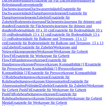
Dachwassereinläufe
Ersatzteile für Für Dachwassereinläufe
Für
Befestigung
Konventionelle
Dachentwässerung
Dachwassereinläufe
Ersatzteile für
Dachwassereinläufe
Dampfsperrenelemente
Ersatzteile für
Dampfsperrenelemente
Zubehör
Ersatzteile für
Zubehör
Bodenentwässerung
Flächenentwässerung für drinnen und
draußen
Ersatzteile für Flächenentwässerung für drinnen und
draußen
Bodenabläufe 10 x 10 cm
Ersatzteile für Bodenabläufe 10 x
10 cm
Bodenabläufe 13 x 13 cm
Ersatzteile für Bodenabläufe 13 x
13 cm
Bodeneinläufe für Balkone und Terrassen, 13 x 13
cm
Ersatzteile für Bodeneinläufe für Balkone und Terrassen, 13 x 13
cm
Zubehör
Ersatzteile für Zubehör
Werkzeuge und
Netzwerkkomponenten
Werkzeuge
Werkzeuge für Geberit
FlowFit
Ersatzteile für Werkzeuge für Geberit
FlowFit
Handpresswerkzeuge
Ersatzteile für
Handpresswerkzeuge
Presswerkzeuge Kompatibilität [1]
Ersatzteile
für Presswerkzeuge Kompatibilität [1]
Presswerkzeuge
Kompatibilität [2]
Ersatzteile für Presswerkzeuge Kompatibilität
[2]
Rohrbearbeitungswerkzeuge
Ersatzteile für
Rohrbearbeitungswerkzeuge
Abpressstopfen
Ersatzteile für
Abpressstopfen
Prüfmittel
Zubehör
Ersatzteile für Zubehör
Werkzeuge
für Geberit PushFit
Ersatzteile für Werkzeuge für Geberit
PushFit
Rohrbearbeitungswerkzeuge
Ersatzteile für
Rohrbearbeitungswerkzeuge
Abpressstopfen
Werkzeuge für Geberit
Mepla
Ersatzteile für Werkzeuge für Geberit