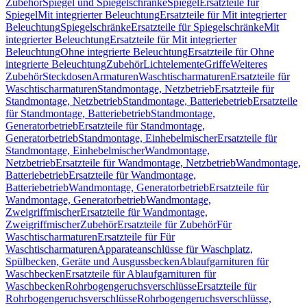
Zubehör
Spiegel und Spiegelschränke
Spiegel
Ersatzteile für
Spiegel
Mit integrierter Beleuchtung
Ersatzteile für Mit integrierter
Beleuchtung
Spiegelschränke
Ersatzteile für Spiegelschränke
Mit
integrierter Beleuchtung
Ersatzteile für Mit integrierter
Beleuchtung
Ohne integrierte Beleuchtung
Ersatzteile für Ohne
integrierte Beleuchtung
Zubehör
Lichtelemente
Griffe
Weiteres
Zubehör
Steckdosen
Armaturen
Waschtischarmaturen
Ersatzteile für
Waschtischarmaturen
Standmontage, Netzbetrieb
Ersatzteile für
Standmontage, Netzbetrieb
Standmontage, Batteriebetrieb
Ersatzteile
für Standmontage, Batteriebetrieb
Standmontage,
Generatorbetrieb
Ersatzteile für Standmontage,
Generatorbetrieb
Standmontage, Einhebelmischer
Ersatzteile für
Standmontage, Einhebelmischer
Wandmontage,
Netzbetrieb
Ersatzteile für Wandmontage, Netzbetrieb
Wandmontage,
Batteriebetrieb
Ersatzteile für Wandmontage,
Batteriebetrieb
Wandmontage, Generatorbetrieb
Ersatzteile für
Wandmontage, Generatorbetrieb
Wandmontage,
Zweigriffmischer
Ersatzteile für Wandmontage,
Zweigriffmischer
Zubehör
Ersatzteile für Zubehör
Für
Waschtischarmaturen
Ersatzteile für Für
Waschtischarmaturen
Apparateanschlüsse für Waschplatz,
Spülbecken, Geräte und Ausgussbecken
Ablaufgarnituren für
Waschbecken
Ersatzteile für Ablaufgarnituren für
Waschbecken
Rohrbogengeruchsverschlüsse
Ersatzteile für
Rohrbogengeruchsverschlüsse
Rohrbogengeruchsverschlüsse,