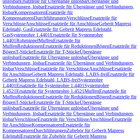
unlösbar
Ersatzteile für Übergänge unlösbar
Übergänge und
Verbindungen, lösbar
Ersatzteile für Übergänge und Verbindungen,
lösbar
Kompensatoren
Ersatzteile für
Kompensatoren
Durchführungen
Verschlüsse
Ersatzteile für
Verschlüsse
Anschlüsse
Ersatzteile für Anschlüsse
Geberit Mapress
Edelstahl, Gas
Ersatzteile für Geberit Mapress Edelstahl,
Gas
Systemrohre 1.4401
Ersatzteile für Systemrohre
1.4401
Rohrnippel
Muffen
Ersatzteile für
Muffen
Reduktionen
Ersatzteile für Reduktionen
Bögen
Ersatzteile für
Bögen
T-Stücke
Ersatzteile für T-Stücke
Übergänge
unlösbar
Ersatzteile für Übergänge unlösbar
Übergänge und
Verbindungen, lösbar
Ersatzteile für Übergänge und Verbindungen,
lösbar
Verschlüsse
Ersatzteile für Verschlüsse
Anschlüsse
Ersatzteile
für Anschlüsse
Geberit Mapress Edelstahl, LABS-frei
Ersatzteile für
Geberit Mapress Edelstahl, LABS-frei
Systemrohre
1.4401
Ersatzteile für Systemrohre 1.4401
Systemrohre
1.4521
Ersatzteile für Systemrohre 1.4521
Muffen
Ersatzteile für
Muffen
Reduktionen
Ersatzteile für Reduktionen
Bögen
Ersatzteile für
Bögen
T-Stücke
Ersatzteile für T-Stücke
Übergänge
unlösbar
Ersatzteile für Übergänge unlösbar
Übergänge und
Verbindungen, lösbar
Ersatzteile für Übergänge und Verbindungen,
lösbar
Verschlüsse
Ersatzteile für Verschlüsse
Anschlüsse
Ersatzteile
für Anschlüsse
Kompensatoren
Ersatzteile für
Kompensatoren
Durchführungen
Zubehör für Geberit Mapress
Edelstahl
Ersatzteile für Zubehör für Geberit Mapress