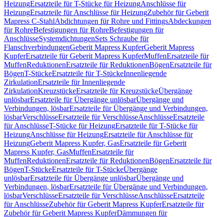
Heizung
Ersatzteile für T-Stücke für Heizung
Anschlüsse für
Heizung
Ersatzteile für Anschlüsse für Heizung
Zubehör für Geberit
Mapress C-Stahl
Abdichtungen für Rohre und Fittings
Abdeckungen
für Rohre
Befestigungen für Rohre
Befestigungen für
Anschlüsse
Systemdichtungen
Sets Schraube für
Flanschverbindungen
Geberit Mapress Kupfer
Geberit Mapress
Kupfer
Ersatzteile für Geberit Mapress Kupfer
Muffen
Ersatzteile für
Muffen
Reduktionen
Ersatzteile für Reduktionen
Bögen
Ersatzteile für
Bögen
T-Stücke
Ersatzteile für T-Stücke
Innenliegende
Zirkulation
Ersatzteile für Innenliegende
Zirkulation
Kreuzstücke
Ersatzteile für Kreuzstücke
Übergänge
unlösbar
Ersatzteile für Übergänge unlösbar
Übergänge und
Verbindungen, lösbar
Ersatzteile für Übergänge und Verbindungen,
lösbar
Verschlüsse
Ersatzteile für Verschlüsse
Anschlüsse
Ersatzteile
für Anschlüsse
T-Stücke für Heizung
Ersatzteile für T-Stücke für
Heizung
Anschlüsse für Heizung
Ersatzteile für Anschlüsse für
Heizung
Geberit Mapress Kupfer, Gas
Ersatzteile für Geberit
Mapress Kupfer, Gas
Muffen
Ersatzteile für
Muffen
Reduktionen
Ersatzteile für Reduktionen
Bögen
Ersatzteile für
Bögen
T-Stücke
Ersatzteile für T-Stücke
Übergänge
unlösbar
Ersatzteile für Übergänge unlösbar
Übergänge und
Verbindungen, lösbar
Ersatzteile für Übergänge und Verbindungen,
lösbar
Verschlüsse
Ersatzteile für Verschlüsse
Anschlüsse
Ersatzteile
für Anschlüsse
Zubehör für Geberit Mapress Kupfer
Ersatzteile für
Zubehör für Geberit Mapress Kupfer
Dämmungen für