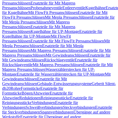
Pressanschlüssen
Ersatzteile für Mit Mapress
Pressanschlüssen
Probenahmeventile
Entleerventile
Kugelhähne
Ersatzt
für Kugelhähne
Mit FlowFit Pressanschlüssen
Ersatzteile für Mit
FlowFit Pressanschlüssen
Mit Mepla Pressanschlüssen
Ersatzteile für
Mit Mepla Pressanschlüssen
Mit Mapress
Pressanschlüssen
Ersatzteile für Mit Mapress
Pressanschlüssen
Kugelhähne für UP-Montage
Ersatzteile für
Kugelhähne für UP-Montage
Mit FlowFit
Pressanschlüssen
Ersatzteile für Mit FlowFit Pressanschlüssen
Mit
Mepla Pressanschlüssen
Ersatzteile für Mit Mepla
Pressanschlüssen
Mit Mapress Pressanschlüssen
Ersatzteile für Mit
Mapress Pressanschlüssen
Mit Gewindeanschlüssen
Ersatzteile für
Mit Gewindeanschlüssen
Rückschlagventile
Ersatzteile für
Rückschlagventile
Mit Mapress Pressanschlüssen
Ersatzteile für Mit
Mapress Pressanschlüssen
Wasserzählerstrecken für UP-
Montage
Ersatzteile für Wasserzählerstrecken für UP-Montage
Mit
Gewindeanschlüssen
Ersatzteile für Mit
Gewindeanschlüssen
Gebäude-Entwässerungssysteme
Geberit Silent-
db20
Rohre
Formstücke
Ersatzteile für
Formstücke
Bögen
Abzweige
Ersatzteile für
Abzweige
Reduktionen
Reinigungsstücke
Ersatzteile für
Reinigungsstücke
Verbindungen
Ersatzteile für
Verbindungen
Schweißverbindungen
Steckverbindungen
Ersatzteile
für Steckverbindungen
Spannverbindungen
Übergänge auf andere
Werkstoffe
Ersatzteile für Übergänge auf andere