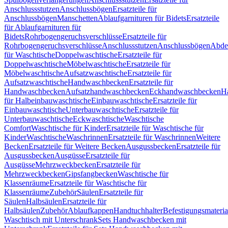
Anschlussstutzen
Anschlussbögen
Ersatzteile für
Anschlussbögen
Manschetten
Ablaufgarnituren für Bidets
Ersatzteile
für Ablaufgarnituren für
Bidets
Rohrbogengeruchsverschlüsse
Ersatzteile für
Rohrbogengeruchsverschlüsse
Anschlussstutzen
Anschlussbögen
Abde
für Waschtische
Doppelwaschtische
Ersatzteile für
Doppelwaschtische
Möbelwaschtische
Ersatzteile für
Möbelwaschtische
Aufsatzwaschtische
Ersatzteile für
Aufsatzwaschtische
Handwaschbecken
Ersatzteile für
Handwaschbecken
Aufsatzhandwaschbecken
Eckhandwaschbecken
H
für Halbeinbauwaschtische
Einbauwaschtische
Ersatzteile für
Einbauwaschtische
Unterbauwaschtische
Ersatzteile für
Unterbauwaschtische
Eckwaschtische
Waschtische
Comfort
Waschtische für Kinder
Ersatzteile für Waschtische für
Kinder
Waschtische
Waschrinnen
Ersatzteile für Waschrinnen
Weitere
Becken
Ersatzteile für Weitere Becken
Ausgussbecken
Ersatzteile für
Ausgussbecken
Ausgüsse
Ersatzteile für
Ausgüsse
Mehrzweckbecken
Ersatzteile für
Mehrzweckbecken
Gipsfangbecken
Waschtische für
Klassenräume
Ersatzteile für Waschtische für
Klassenräume
Zubehör
Säulen
Ersatzteile für
Säulen
Halbsäulen
Ersatzteile für
Halbsäulen
Zubehör
Ablaufkappen
Handtuchhalter
Befestigungsmateria
Waschtisch mit Unterschrank
Sets Handwaschbecken mit