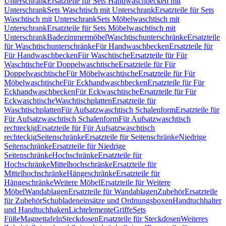
Unterschrank
Ersatzteile für Sets Handwaschbecken mit
Unterschrank
Sets Waschtisch mit Unterschrank
Ersatzteile für Sets
Waschtisch mit Unterschrank
Sets Möbelwaschtisch mit
Unterschrank
Ersatzteile für Sets Möbelwaschtisch mit
Unterschrank
Badezimmermöbel
Waschtischunterschränke
Ersatzteile
für Waschtischunterschränke
Für Handwaschbecken
Ersatzteile für
Für Handwaschbecken
Für Waschtische
Ersatzteile für Für
Waschtische
Für Doppelwaschtische
Ersatzteile für Für
Doppelwaschtische
Für Möbelwaschtische
Ersatzteile für Für
Möbelwaschtische
Für Eckhandwaschbecken
Ersatzteile für Für
Eckhandwaschbecken
Für Eckwaschtische
Ersatzteile für Für
Eckwaschtische
Waschtischplatten
Ersatzteile für
Waschtischplatten
Für Aufsatzwaschtisch Schalenform
Ersatzteile für
Für Aufsatzwaschtisch Schalenform
Für Aufsatzwaschtisch
rechteckig
Ersatzteile für Für Aufsatzwaschtisch
rechteckig
Seitenschränke
Ersatzteile für Seitenschränke
Niedrige
Seitenschränke
Ersatzteile für Niedrige
Seitenschränke
Hochschränke
Ersatzteile für
Hochschränke
Mittelhochschränke
Ersatzteile für
Mittelhochschränke
Hängeschränke
Ersatzteile für
Hängeschränke
Weitere Möbel
Ersatzteile für Weitere
Möbel
Wandablagen
Ersatzteile für Wandablagen
Zubehör
Ersatzteile
für Zubehör
Schubladeneinsätze und Ordnungsboxen
Handtuchhalter
und Handtuchhaken
Lichtelemente
Griffe
Sets
Füße
Magnettafeln
Steckdosen
Ersatzteile für Steckdosen
Weiteres