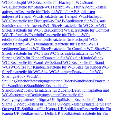
WCs
Flachspül-WCs
Ersatzteile für Flachspül-WCs
Stand-
WCs
Ersatzteile für Stand-WCs
Tiefspül-WCs für AP-Spülkasten
aufgesetzt
Ersatzteile für Tiefspül-WCs für AP-Spülkasten
aufgesetzt
Tiefspül-WCs
Ersatzteile für Tiefspül-WCs
Flachspül-
WCs
Ersatzteile für Flachspül-WCs
AP-Spülkästen für WCs, aus
Sanitärkeramik
Aufgesetzt
WC-Sitze
Ersatzteile für WC-Sitze
WC-
Sitze
Ersatzteile für WC-Sitze
Comfort WCs
Ersatzteile für Comfort
WCs
Tiefspül-WCs erhöht
Ersatzteile für Tiefspül-WCs
erhöht
Flachspül-WCs erhöht
Ersatzteile für Flachspül-WCs
erhöht
Tiefspül-WCs verlängert
Ersatzteile für Tiefspül-WCs
verlängert
Comfort WC-Sitze
Ersatzteile für Comfort WC-Sitze
WC-
Sitze
Ersatzteile für WC-Sitze
WC-Sitzringe
Ersatzteile für WC-
Sitzringe
WCs für Kinder
Ersatzteile für WCs für Kinder
Wand-
WCs
Ersatzteile für Wand-WCs
Stand-WCs
Ersatzteile für Stand-
WCs
WC-Sitze für Kinder
Ersatzteile für WC-Sitze für Kinder
WC-
Sitze
Ersatzteile für WC-Sitze
WC-Sitzringe
Ersatzteile für WC-
Sitzringe
Hock-WCs
Mit
Spülung
Zubehör
Befestigungsmaterial
Bidets
Wandbidets
Ersatzteile
für Wandbidets
Standbidets
Ersatzteile für
Standbidets
Zubehör
Ersatzteile für Zubehör
Betätigungsplatten und
WC-Steuerungen
Betätigungsplatten
Ersatzteile für
Betätigungsplatten
Für Sigma UP-Spülkästen
Ersatzteile für Für
Sigma UP-Spülkästen
Für Omega UP-Spülkästen
Ersatzteile für Für
Omega UP-Spülkästen
Für Kappa UP-Spülkästen
Ersatzteile für Für
Kappa UP-Spülkästen
Für Delta UP-Spülkästen
Ersatzteile für Für