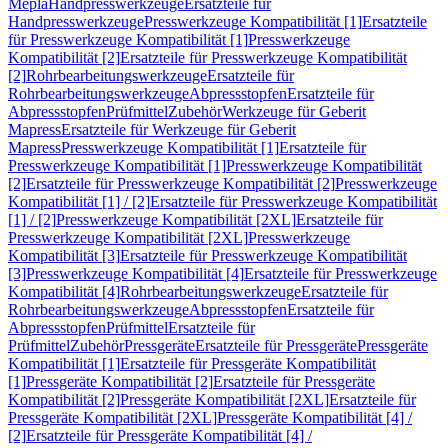
Mepla
Handpresswerkzeuge
Ersatzteile für
Handpresswerkzeuge
Presswerkzeuge Kompatibilität [1]
Ersatzteile
für Presswerkzeuge Kompatibilität [1]
Presswerkzeuge
Kompatibilität [2]
Ersatzteile für Presswerkzeuge Kompatibilität
[2]
Rohrbearbeitungswerkzeuge
Ersatzteile für
Rohrbearbeitungswerkzeuge
Abpressstopfen
Ersatzteile für
Abpressstopfen
Prüfmittel
Zubehör
Werkzeuge für Geberit
Mapress
Ersatzteile für Werkzeuge für Geberit
Mapress
Presswerkzeuge Kompatibilität [1]
Ersatzteile für
Presswerkzeuge Kompatibilität [1]
Presswerkzeuge Kompatibilität
[2]
Ersatzteile für Presswerkzeuge Kompatibilität [2]
Presswerkzeuge
Kompatibilität [1] / [2]
Ersatzteile für Presswerkzeuge Kompatibilität
[1] / [2]
Presswerkzeuge Kompatibilität [2XL]
Ersatzteile für
Presswerkzeuge Kompatibilität [2XL]
Presswerkzeuge
Kompatibilität [3]
Ersatzteile für Presswerkzeuge Kompatibilität
[3]
Presswerkzeuge Kompatibilität [4]
Ersatzteile für Presswerkzeuge
Kompatibilität [4]
Rohrbearbeitungswerkzeuge
Ersatzteile für
Rohrbearbeitungswerkzeuge
Abpressstopfen
Ersatzteile für
Abpressstopfen
Prüfmittel
Ersatzteile für
Prüfmittel
Zubehör
Pressgeräte
Ersatzteile für Pressgeräte
Pressgeräte
Kompatibilität [1]
Ersatzteile für Pressgeräte Kompatibilität
[1]
Pressgeräte Kompatibilität [2]
Ersatzteile für Pressgeräte
Kompatibilität [2]
Pressgeräte Kompatibilität [2XL]
Ersatzteile für
Pressgeräte Kompatibilität [2XL]
Pressgeräte Kompatibilität [4] /
[2]
Ersatzteile für Pressgeräte Kompatibilität [4] /