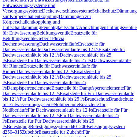
Entwässerungssysteme und
Versorgungssysteme
Deckenverschlusssysteme
Schallschutz
Dämmung
zur Körperschallentkopplung
Dämmungen zur
Körperschallentkopplung und
Luftschalldämmung
Feuchtigkeitsschutz
Abdichtungen
Lüftungsventile
für Entwässerung
Belüftungsventile
Ersatzteile für
Belüftungsventile
Geberit Pluvia
Dachentwässerung
Dachwassereinläufe
Ersatzteile für
Dachwassereinläufe
Dachwassereinläufe bis 12 l/s
Ersatzteile für
Dachwassereinläufe bis 12 l/s
Dachwassereinläufe bis 25
l/s
Ersatzteile für Dachwassereinläufe bis 25 l/s
Dachwassereinläufe
für Rinnen
Ersatzteile für Dachwassereinläufe für
Rinnen
Dachwassereinläufe bis 12 l/s
Ersatzteile für
Dachwassereinläufe bis 12 l/s
Dachwassereinläufe bis 25
l/s
Ersatzteile für Dachwassereinläufe bis 25
l/s
Dampfsperrenelemente
Ersatzteile für Dampfsperrenelemente
Für
Dachwassereinläufe bis 12 l/s
Ersatzteile für Für Dachwassereinläufe
bis 12 l/s
Für Dachwassereinläufe bis 25 l/s
Brandschutz
Brandschutz
für Entwässerungssysteme
Notüberläufe
Ersatzteile für
Notüberläufe
Für Dachwassereinläufe bis 12 l/s
Ersatzteile für Für
Dachwassereinläufe bis 12 l/s
Für Dachwassereinläufe bis 25
l/s
Ersatzteile für Für Dachwassereinläufe bis 25
l/s
Befestigung
Befestigungssystem d40–200
Befestigungssystem
d250–315
Zubehör
Ersatzteile für Zubehör
Für