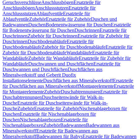
Geruchsverschlüsse
Anschlussbögen
Ersatzteile für
Anschlussbögen
Anschlussstutzen
Ersatzteile für
Anschlussstutzen
Ablaufventile
Ersatzteile für
Ablaufventile
Zubehör
Ersatzteile für Zubehör
Duschen und
Badewannen
Duschen
Bodenentwässerung für Duschen
Ersatzteile
für Bodenentwässerung für Duschen
Duschrinnen
Ersatzteile für
Duschrinnen
Zubehör für Duschrinnen
Ersatzteile für Zubehör für
Duschrinnen
Duschbodenabläufe
Ersatzteile für
Duschbodenabläufe
Zubehör für Duschbodenabläufe
Ersatzteile für
Zubehör für Duschbodenabläufe
Wandabläufe
Ersatzteile für
Wandabläufe
Zubehör für Wandabläufe
Ersatzteile für Zubehör für
Wandabläufe
Duschwannen und Duschflächen
Ersatzteile für
Duschwannen und Duschflächen
Duschflächen aus
Mineralwerkstoff und Geberit Duofix
Installationselemente
Duschflächen aus Mineralwerkstoff
Ersatzteile
für Duschflächen aus Mineralwerkstoff
Montageelemente
Ersatzteile
für Montageelemente
Zubehör
Duschabtrennungen
Ersatzteile für
Duschabtrennungen
Duschseitenwände für Walk-in-
Dusche
Ersatzteile für Duschseitenwände für Walk-in-
Dusche
Zubehör
Ersatzteile für Zubehör
Nischenablageboxen für
Duschen
Ersatzteile für Nischenablageboxen für
Duschen
Nischenablageboxen
Ersatzteile für
Nischenablageboxen
Zubehör
Badewannen
Badewannen aus
Mineralwerkstoff
Ersatzteile für Badewannen aus
Mineralwerkstoff
Badewannen für Babys
Ersatzteile für Badewannen