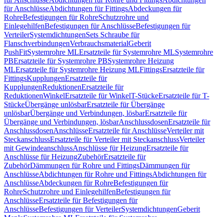
für Anschlüsse
Abdichtungen für Fittings
Abdeckungen für
Rohre
Befestigungen für Rohre
Schutzrohre und
Einlegehilfen
Befestigungen für Anschlüsse
Befestigungen für
Verteiler
Systemdichtungen
Sets Schraube für
Flanschverbindungen
Verbrauchsmaterial
Geberit
PushFit
Systemrohre ML
Ersatzteile für Systemrohre ML
Systemrohre
PB
Ersatzteile für Systemrohre PB
Systemrohre Heizung
ML
Ersatzteile für Systemrohre Heizung ML
Fittings
Ersatzteile für
Fittings
Kupplungen
Ersatzteile für
Kupplungen
Reduktionen
Ersatzteile für
Reduktionen
Winkel
Ersatzteile für Winkel
T-Stücke
Ersatzteile für T-
Stücke
Übergänge unlösbar
Ersatzteile für Übergänge
unlösbar
Übergänge und Verbindungen, lösbar
Ersatzteile für
Übergänge und Verbindungen, lösbar
Anschlussdosen
Ersatzteile für
Anschlussdosen
Anschlüsse
Ersatzteile für Anschlüsse
Verteiler mit
Steckanschluss
Ersatzteile für Verteiler mit Steckanschluss
Verteiler
mit Gewindeanschluss
Anschlüsse für Heizung
Ersatzteile für
Anschlüsse für Heizung
Zubehör
Ersatzteile für
Zubehör
Dämmungen für Rohre und Fittings
Dämmungen für
Anschlüsse
Abdichtungen für Rohre und Fittings
Abdichtungen für
Anschlüsse
Abdeckungen für Rohre
Befestigungen für
Rohre
Schutzrohre und Einlegehilfen
Befestigungen für
Anschlüsse
Ersatzteile für Befestigungen für
Anschlüsse
Befestigungen für Verteiler
Systemdichtungen
Geberit