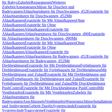
für Babys
Zubehör
Reparatursets
Weiteres
Zubehör
Apparateanschlüsse für Duschen und
Badewannen
Ablaufgarnituren für Duschwannen, d52
Ersatzteile für
Ablaufgarnituren für Duschwannen, d52
Mit
Ablaufkappen
Ersatzteile für Mit Ablaufkappen
Ohne
Ablaufkappen
Ersatzteile für Ohne
Ablaufkappen
Ablaufkappen
Ersatzteile für
Ablaufkappen
Ablaufgarnituren für Duschwannen, d90
Ersatzteile
für Ablaufgarnituren für Duschwannen, d90
Mit
Ablaufkappen
Ersatzteile für Mit Ablaufkappen
Ohne
Ablaufkappen
Ersatzteile für Ohne
Ablaufkappen
Ablaufkappen
Ersatzteile für
Ablaufkappen
Ablaufgarnituren für Badewannen, d52
Ersatzteile für
Ablaufgarnituren für Badewannen, d52
Mit
Drehbetätigung
Ersatzteile für Mit Drehbetätigung
Fertigbausets für
Drehbetätigung
Ersatzteile für Fertigbausets für Drehbetätigung
Mit
Drehbetätigung und Zulauf
Ersatzteile für Mit Drehbetätigung und
Zulauf
Fertigbausets für Drehbetätigung und Zulauf
Ersatzteile für
Fertigbausets für Drehbetätigung und Zulauf
Mit Druckbetätigung
PushControl
Ersatzteile für Mit Druckbetätigung PushControl
Mit
Ventilstopfen
Ersatzteile für Mit Ventilstopfen
Zubehör für
Ablaufgarnituren für
Badewannen
Anschlusssets
Ventilstopfen
Wasseranschlüsse
Installation
und Spülsysteme
Geberit Duofix
Systemwände
Ersatzteile für
Systemwände
Tragsysteme
Ersatzteile für