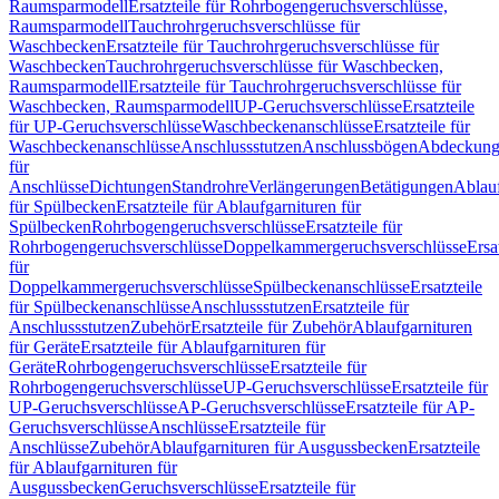
Raumsparmodell
Ersatzteile für Rohrbogengeruchsverschlüsse,
Raumsparmodell
Tauchrohrgeruchsverschlüsse für
Waschbecken
Ersatzteile für Tauchrohrgeruchsverschlüsse für
Waschbecken
Tauchrohrgeruchsverschlüsse für Waschbecken,
Raumsparmodell
Ersatzteile für Tauchrohrgeruchsverschlüsse für
Waschbecken, Raumsparmodell
UP-Geruchsverschlüsse
Ersatzteile
für UP-Geruchsverschlüsse
Waschbeckenanschlüsse
Ersatzteile für
Waschbeckenanschlüsse
Anschlussstutzen
Anschlussbögen
Abdeckung
für
Anschlüsse
Dichtungen
Standrohre
Verlängerungen
Betätigungen
Ablauf
für Spülbecken
Ersatzteile für Ablaufgarnituren für
Spülbecken
Rohrbogengeruchsverschlüsse
Ersatzteile für
Rohrbogengeruchsverschlüsse
Doppelkammergeruchsverschlüsse
Ersa
für
Doppelkammergeruchsverschlüsse
Spülbeckenanschlüsse
Ersatzteile
für Spülbeckenanschlüsse
Anschlussstutzen
Ersatzteile für
Anschlussstutzen
Zubehör
Ersatzteile für Zubehör
Ablaufgarnituren
für Geräte
Ersatzteile für Ablaufgarnituren für
Geräte
Rohrbogengeruchsverschlüsse
Ersatzteile für
Rohrbogengeruchsverschlüsse
UP-Geruchsverschlüsse
Ersatzteile für
UP-Geruchsverschlüsse
AP-Geruchsverschlüsse
Ersatzteile für AP-
Geruchsverschlüsse
Anschlüsse
Ersatzteile für
Anschlüsse
Zubehör
Ablaufgarnituren für Ausgussbecken
Ersatzteile
für Ablaufgarnituren für
Ausgussbecken
Geruchsverschlüsse
Ersatzteile für