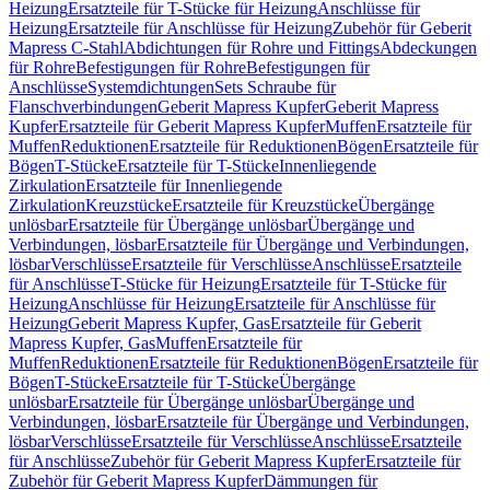
Heizung
Ersatzteile für T-Stücke für Heizung
Anschlüsse für
Heizung
Ersatzteile für Anschlüsse für Heizung
Zubehör für Geberit
Mapress C-Stahl
Abdichtungen für Rohre und Fittings
Abdeckungen
für Rohre
Befestigungen für Rohre
Befestigungen für
Anschlüsse
Systemdichtungen
Sets Schraube für
Flanschverbindungen
Geberit Mapress Kupfer
Geberit Mapress
Kupfer
Ersatzteile für Geberit Mapress Kupfer
Muffen
Ersatzteile für
Muffen
Reduktionen
Ersatzteile für Reduktionen
Bögen
Ersatzteile für
Bögen
T-Stücke
Ersatzteile für T-Stücke
Innenliegende
Zirkulation
Ersatzteile für Innenliegende
Zirkulation
Kreuzstücke
Ersatzteile für Kreuzstücke
Übergänge
unlösbar
Ersatzteile für Übergänge unlösbar
Übergänge und
Verbindungen, lösbar
Ersatzteile für Übergänge und Verbindungen,
lösbar
Verschlüsse
Ersatzteile für Verschlüsse
Anschlüsse
Ersatzteile
für Anschlüsse
T-Stücke für Heizung
Ersatzteile für T-Stücke für
Heizung
Anschlüsse für Heizung
Ersatzteile für Anschlüsse für
Heizung
Geberit Mapress Kupfer, Gas
Ersatzteile für Geberit
Mapress Kupfer, Gas
Muffen
Ersatzteile für
Muffen
Reduktionen
Ersatzteile für Reduktionen
Bögen
Ersatzteile für
Bögen
T-Stücke
Ersatzteile für T-Stücke
Übergänge
unlösbar
Ersatzteile für Übergänge unlösbar
Übergänge und
Verbindungen, lösbar
Ersatzteile für Übergänge und Verbindungen,
lösbar
Verschlüsse
Ersatzteile für Verschlüsse
Anschlüsse
Ersatzteile
für Anschlüsse
Zubehör für Geberit Mapress Kupfer
Ersatzteile für
Zubehör für Geberit Mapress Kupfer
Dämmungen für