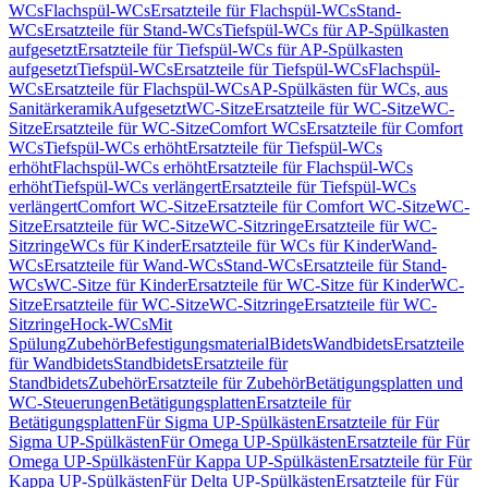
WCs
Flachspül-WCs
Ersatzteile für Flachspül-WCs
Stand-
WCs
Ersatzteile für Stand-WCs
Tiefspül-WCs für AP-Spülkasten
aufgesetzt
Ersatzteile für Tiefspül-WCs für AP-Spülkasten
aufgesetzt
Tiefspül-WCs
Ersatzteile für Tiefspül-WCs
Flachspül-
WCs
Ersatzteile für Flachspül-WCs
AP-Spülkästen für WCs, aus
Sanitärkeramik
Aufgesetzt
WC-Sitze
Ersatzteile für WC-Sitze
WC-
Sitze
Ersatzteile für WC-Sitze
Comfort WCs
Ersatzteile für Comfort
WCs
Tiefspül-WCs erhöht
Ersatzteile für Tiefspül-WCs
erhöht
Flachspül-WCs erhöht
Ersatzteile für Flachspül-WCs
erhöht
Tiefspül-WCs verlängert
Ersatzteile für Tiefspül-WCs
verlängert
Comfort WC-Sitze
Ersatzteile für Comfort WC-Sitze
WC-
Sitze
Ersatzteile für WC-Sitze
WC-Sitzringe
Ersatzteile für WC-
Sitzringe
WCs für Kinder
Ersatzteile für WCs für Kinder
Wand-
WCs
Ersatzteile für Wand-WCs
Stand-WCs
Ersatzteile für Stand-
WCs
WC-Sitze für Kinder
Ersatzteile für WC-Sitze für Kinder
WC-
Sitze
Ersatzteile für WC-Sitze
WC-Sitzringe
Ersatzteile für WC-
Sitzringe
Hock-WCs
Mit
Spülung
Zubehör
Befestigungsmaterial
Bidets
Wandbidets
Ersatzteile
für Wandbidets
Standbidets
Ersatzteile für
Standbidets
Zubehör
Ersatzteile für Zubehör
Betätigungsplatten und
WC-Steuerungen
Betätigungsplatten
Ersatzteile für
Betätigungsplatten
Für Sigma UP-Spülkästen
Ersatzteile für Für
Sigma UP-Spülkästen
Für Omega UP-Spülkästen
Ersatzteile für Für
Omega UP-Spülkästen
Für Kappa UP-Spülkästen
Ersatzteile für Für
Kappa UP-Spülkästen
Für Delta UP-Spülkästen
Ersatzteile für Für