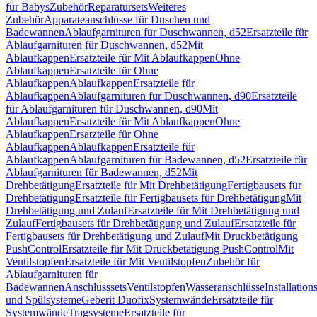
für Babys
Zubehör
Reparatursets
Weiteres
Zubehör
Apparateanschlüsse für Duschen und
Badewannen
Ablaufgarnituren für Duschwannen, d52
Ersatzteile für
Ablaufgarnituren für Duschwannen, d52
Mit
Ablaufkappen
Ersatzteile für Mit Ablaufkappen
Ohne
Ablaufkappen
Ersatzteile für Ohne
Ablaufkappen
Ablaufkappen
Ersatzteile für
Ablaufkappen
Ablaufgarnituren für Duschwannen, d90
Ersatzteile
für Ablaufgarnituren für Duschwannen, d90
Mit
Ablaufkappen
Ersatzteile für Mit Ablaufkappen
Ohne
Ablaufkappen
Ersatzteile für Ohne
Ablaufkappen
Ablaufkappen
Ersatzteile für
Ablaufkappen
Ablaufgarnituren für Badewannen, d52
Ersatzteile für
Ablaufgarnituren für Badewannen, d52
Mit
Drehbetätigung
Ersatzteile für Mit Drehbetätigung
Fertigbausets für
Drehbetätigung
Ersatzteile für Fertigbausets für Drehbetätigung
Mit
Drehbetätigung und Zulauf
Ersatzteile für Mit Drehbetätigung und
Zulauf
Fertigbausets für Drehbetätigung und Zulauf
Ersatzteile für
Fertigbausets für Drehbetätigung und Zulauf
Mit Druckbetätigung
PushControl
Ersatzteile für Mit Druckbetätigung PushControl
Mit
Ventilstopfen
Ersatzteile für Mit Ventilstopfen
Zubehör für
Ablaufgarnituren für
Badewannen
Anschlusssets
Ventilstopfen
Wasseranschlüsse
Installation
und Spülsysteme
Geberit Duofix
Systemwände
Ersatzteile für
Systemwände
Tragsysteme
Ersatzteile für