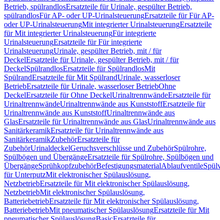
Betrieb, spülrandlos
Ersatzteile für Urinale, gespülter Betrieb,
spülrandlos
Für AP- oder UP-Urinalsteuerung
Ersatzteile für Für AP-
oder UP-Urinalsteuerung
Mit integrierter Urinalsteuerung
Ersatzteile
für Mit integrierter Urinalsteuerung
Für integrierte
Urinalsteuerung
Ersatzteile für Für integrierte
Urinalsteuerung
Urinale, gespülter Betrieb, mit / für
Deckel
Ersatzteile für Urinale, gespülter Betrieb, mit / für
Deckel
Spülrandlos
Ersatzteile für Spülrandlos
Mit
Spülrand
Ersatzteile für Mit Spülrand
Urinale, wasserloser
Betrieb
Ersatzteile für Urinale, wasserloser Betrieb
Ohne
Deckel
Ersatzteile für Ohne Deckel
Urinaltrennwände
Ersatzteile für
Urinaltrennwände
Urinaltrennwände aus Kunststoff
Ersatzteile für
Urinaltrennwände aus Kunststoff
Urinaltrennwände aus
Glas
Ersatzteile für Urinaltrennwände aus Glas
Urinaltrennwände aus
Sanitärkeramik
Ersatzteile für Urinaltrennwände aus
Sanitärkeramik
Zubehör
Ersatzteile für
Zubehör
Urinaldeckel
Geruchsverschlüsse und Zubehör
Spülrohre,
Spülbögen und Übergänge
Ersatzteile für Spülrohre, Spülbögen und
Übergänge
Sprühkopfzubehör
Befestigungsmaterial
Ablaufventile
Spülv
für Unterputz
Mit elektronischer Spülauslösung,
Netzbetrieb
Ersatzteile für Mit elektronischer Spülauslösung,
Netzbetrieb
Mit elektronischer Spülauslösung,
Batteriebetrieb
Ersatzteile für Mit elektronischer Spülauslösung,
Batteriebetrieb
Mit pneumatischer Spülauslösung
Ersatzteile für Mit
pneumatischer Spülauslösung
Basic
Ersatzteile für