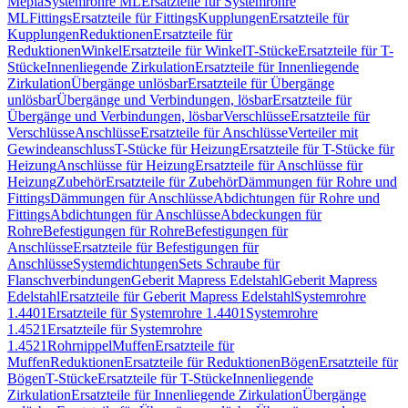
Mepla
Systemrohre ML
Ersatzteile für Systemrohre
ML
Fittings
Ersatzteile für Fittings
Kupplungen
Ersatzteile für
Kupplungen
Reduktionen
Ersatzteile für
Reduktionen
Winkel
Ersatzteile für Winkel
T-Stücke
Ersatzteile für T-
Stücke
Innenliegende Zirkulation
Ersatzteile für Innenliegende
Zirkulation
Übergänge unlösbar
Ersatzteile für Übergänge
unlösbar
Übergänge und Verbindungen, lösbar
Ersatzteile für
Übergänge und Verbindungen, lösbar
Verschlüsse
Ersatzteile für
Verschlüsse
Anschlüsse
Ersatzteile für Anschlüsse
Verteiler mit
Gewindeanschluss
T-Stücke für Heizung
Ersatzteile für T-Stücke für
Heizung
Anschlüsse für Heizung
Ersatzteile für Anschlüsse für
Heizung
Zubehör
Ersatzteile für Zubehör
Dämmungen für Rohre und
Fittings
Dämmungen für Anschlüsse
Abdichtungen für Rohre und
Fittings
Abdichtungen für Anschlüsse
Abdeckungen für
Rohre
Befestigungen für Rohre
Befestigungen für
Anschlüsse
Ersatzteile für Befestigungen für
Anschlüsse
Systemdichtungen
Sets Schraube für
Flanschverbindungen
Geberit Mapress Edelstahl
Geberit Mapress
Edelstahl
Ersatzteile für Geberit Mapress Edelstahl
Systemrohre
1.4401
Ersatzteile für Systemrohre 1.4401
Systemrohre
1.4521
Ersatzteile für Systemrohre
1.4521
Rohrnippel
Muffen
Ersatzteile für
Muffen
Reduktionen
Ersatzteile für Reduktionen
Bögen
Ersatzteile für
Bögen
T-Stücke
Ersatzteile für T-Stücke
Innenliegende
Zirkulation
Ersatzteile für Innenliegende Zirkulation
Übergänge