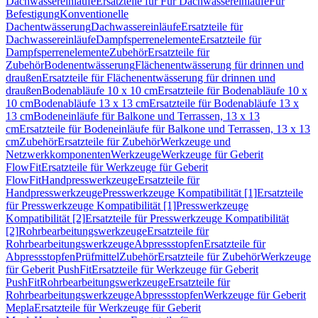
Dachwassereinläufe
Ersatzteile für Für Dachwassereinläufe
Für
Befestigung
Konventionelle
Dachentwässerung
Dachwassereinläufe
Ersatzteile für
Dachwassereinläufe
Dampfsperrenelemente
Ersatzteile für
Dampfsperrenelemente
Zubehör
Ersatzteile für
Zubehör
Bodenentwässerung
Flächenentwässerung für drinnen und
draußen
Ersatzteile für Flächenentwässerung für drinnen und
draußen
Bodenabläufe 10 x 10 cm
Ersatzteile für Bodenabläufe 10 x
10 cm
Bodenabläufe 13 x 13 cm
Ersatzteile für Bodenabläufe 13 x
13 cm
Bodeneinläufe für Balkone und Terrassen, 13 x 13
cm
Ersatzteile für Bodeneinläufe für Balkone und Terrassen, 13 x 13
cm
Zubehör
Ersatzteile für Zubehör
Werkzeuge und
Netzwerkkomponenten
Werkzeuge
Werkzeuge für Geberit
FlowFit
Ersatzteile für Werkzeuge für Geberit
FlowFit
Handpresswerkzeuge
Ersatzteile für
Handpresswerkzeuge
Presswerkzeuge Kompatibilität [1]
Ersatzteile
für Presswerkzeuge Kompatibilität [1]
Presswerkzeuge
Kompatibilität [2]
Ersatzteile für Presswerkzeuge Kompatibilität
[2]
Rohrbearbeitungswerkzeuge
Ersatzteile für
Rohrbearbeitungswerkzeuge
Abpressstopfen
Ersatzteile für
Abpressstopfen
Prüfmittel
Zubehör
Ersatzteile für Zubehör
Werkzeuge
für Geberit PushFit
Ersatzteile für Werkzeuge für Geberit
PushFit
Rohrbearbeitungswerkzeuge
Ersatzteile für
Rohrbearbeitungswerkzeuge
Abpressstopfen
Werkzeuge für Geberit
Mepla
Ersatzteile für Werkzeuge für Geberit