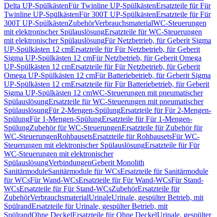
Delta UP-Spülkästen
Für Twinline UP-Spülkästen
Ersatzteile für Für
Twinline UP-Spülkästen
Für 300T UP-Spülkästen
Ersatzteile für Für
300T UP-Spülkästen
Zubehör
Verbrauchsmaterial
WC-Steuerungen
mit elektronischer Spülauslösung
Ersatzteile für WC-Steuerungen
mit elektronischer Spülauslösung
Für Netzbetrieb, für Geberit Sigma
UP-Spülkästen 12 cm
Ersatzteile für Für Netzbetrieb, für Geberit
Sigma UP-Spülkästen 12 cm
Für Netzbetrieb, für Geberit Omega
UP-Spülkästen 12 cm
Ersatzteile für Für Netzbetrieb, für Geberit
Omega UP-Spülkästen 12 cm
Für Batteriebetrieb, für Geberit Sigma
UP-Spülkästen 12 cm
Ersatzteile für Für Batteriebetrieb, für Geberit
Sigma UP-Spülkästen 12 cm
WC-Steuerungen mit pneumatischer
Spülauslösung
Ersatzteile für WC-Steuerungen mit pneumatischer
Spülauslösung
Für 2-Mengen-Spülung
Ersatzteile für Für 2-Mengen-
Spülung
Für 1-Mengen-Spülung
Ersatzteile für Für 1-Mengen-
Spülung
Zubehör für WC-Steuerungen
Ersatzteile für Zubehör für
WC-Steuerungen
Rohbausets
Ersatzteile für Rohbausets
Für WC-
Steuerungen mit elektronischer Spülauslösung
Ersatzteile für Für
WC-Steuerungen mit elektronischer
Spülauslösung
Verbindungen
Geberit Monolith
Sanitärmodule
Sanitärmodule für WCs
Ersatzteile für Sanitärmodule
für WCs
Für Wand-WCs
Ersatzteile für Für Wand-WCs
Für Stand-
WCs
Ersatzteile für Für Stand-WCs
Zubehör
Ersatzteile für
Zubehör
Verbrauchsmaterial
Urinale
Urinale, gespülter Betrieb, mit
Spülrand
Ersatzteile für Urinale, gespülter Betrieb, mit
Spülrand
Ohne Deckel
Ersatzteile für Ohne Deckel
Urinale, gespülter