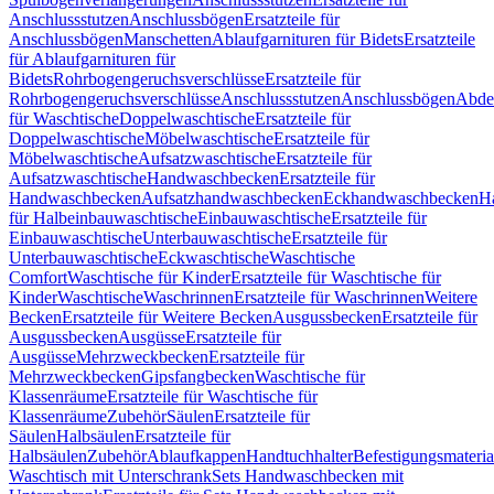
Anschlussstutzen
Anschlussbögen
Ersatzteile für
Anschlussbögen
Manschetten
Ablaufgarnituren für Bidets
Ersatzteile
für Ablaufgarnituren für
Bidets
Rohrbogengeruchsverschlüsse
Ersatzteile für
Rohrbogengeruchsverschlüsse
Anschlussstutzen
Anschlussbögen
Abde
für Waschtische
Doppelwaschtische
Ersatzteile für
Doppelwaschtische
Möbelwaschtische
Ersatzteile für
Möbelwaschtische
Aufsatzwaschtische
Ersatzteile für
Aufsatzwaschtische
Handwaschbecken
Ersatzteile für
Handwaschbecken
Aufsatzhandwaschbecken
Eckhandwaschbecken
H
für Halbeinbauwaschtische
Einbauwaschtische
Ersatzteile für
Einbauwaschtische
Unterbauwaschtische
Ersatzteile für
Unterbauwaschtische
Eckwaschtische
Waschtische
Comfort
Waschtische für Kinder
Ersatzteile für Waschtische für
Kinder
Waschtische
Waschrinnen
Ersatzteile für Waschrinnen
Weitere
Becken
Ersatzteile für Weitere Becken
Ausgussbecken
Ersatzteile für
Ausgussbecken
Ausgüsse
Ersatzteile für
Ausgüsse
Mehrzweckbecken
Ersatzteile für
Mehrzweckbecken
Gipsfangbecken
Waschtische für
Klassenräume
Ersatzteile für Waschtische für
Klassenräume
Zubehör
Säulen
Ersatzteile für
Säulen
Halbsäulen
Ersatzteile für
Halbsäulen
Zubehör
Ablaufkappen
Handtuchhalter
Befestigungsmateria
Waschtisch mit Unterschrank
Sets Handwaschbecken mit