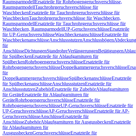
Raumsparmodell
Ersatzteile für Rohrbogengeruchsverschlüsse,
Raumsparmodell
Tauchrohrgeruchsverschlüsse für
Waschbecken
Ersatzteile für Tauchrohrgeruchsverschlüsse für
Waschbecken
Tauchrohrgeruchsverschlüsse für Waschbecken,
Raumsparmodell
Ersatzteile für Tauchrohrgeruchsverschlüsse für
Waschbecken, Raumsparmodell
UP-Geruchsverschlüsse
Ersatzteile
für UP-Geruchsverschlüsse
Waschbeckenanschlüsse
Ersatzteile für
Waschbeckenanschlüsse
Anschlussstutzen
Anschlussbögen
Abdeckung
für
Anschlüsse
Dichtungen
Standrohre
Verlängerungen
Betätigungen
Ablauf
für Spülbecken
Ersatzteile für Ablaufgarnituren für
Spülbecken
Rohrbogengeruchsverschlüsse
Ersatzteile für
Rohrbogengeruchsverschlüsse
Doppelkammergeruchsverschlüsse
Ersa
für
Doppelkammergeruchsverschlüsse
Spülbeckenanschlüsse
Ersatzteile
für Spülbeckenanschlüsse
Anschlussstutzen
Ersatzteile für
Anschlussstutzen
Zubehör
Ersatzteile für Zubehör
Ablaufgarnituren
für Geräte
Ersatzteile für Ablaufgarnituren für
Geräte
Rohrbogengeruchsverschlüsse
Ersatzteile für
Rohrbogengeruchsverschlüsse
UP-Geruchsverschlüsse
Ersatzteile für
UP-Geruchsverschlüsse
AP-Geruchsverschlüsse
Ersatzteile für AP-
Geruchsverschlüsse
Anschlüsse
Ersatzteile für
Anschlüsse
Zubehör
Ablaufgarnituren für Ausgussbecken
Ersatzteile
für Ablaufgarnituren für
Ausgussbecken
Geruchsverschlüsse
Ersatzteile für