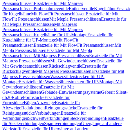
Pressanschlüssen
Ersatzteile für Mit Mapress
Pressanschlüssen
Probenahmeventile
Entleerventile
Kugelhähne
Ersatzt
für Kugelhähne
Mit FlowFit Pressanschlüssen
Ersatzteile für Mit
FlowFit Pressanschlüssen
Mit Mepla Pressanschlüssen
Ersatzteile für
Mit Mepla Pressanschlüssen
Mit Mapress
Pressanschlüssen
Ersatzteile für Mit Mapress
Pressanschlüssen
Kugelhähne für UP-Montage
Ersatzteile für
Kugelhähne für UP-Montage
Mit FlowFit
Pressanschlüssen
Ersatzteile für Mit FlowFit Pressanschlüssen
Mit
Mepla Pressanschlüssen
Ersatzteile für Mit Mepla
Pressanschlüssen
Mit Mapress Pressanschlüssen
Ersatzteile für Mit
Mapress Pressanschlüssen
Mit Gewindeanschlüssen
Ersatzteile für
Mit Gewindeanschlüssen
Rückschlagventile
Ersatzteile für
Rückschlagventile
Mit Mapress Pressanschlüssen
Ersatzteile für Mit
Mapress Pressanschlüssen
Wasserzählerstrecken für UP-
Montage
Ersatzteile für Wasserzählerstrecken für UP-Montage
Mit
Gewindeanschlüssen
Ersatzteile für Mit
Gewindeanschlüssen
Gebäude-Entwässerungssysteme
Geberit Silent-
db20
Rohre
Formstücke
Ersatzteile für
Formstücke
Bögen
Abzweige
Ersatzteile für
Abzweige
Reduktionen
Reinigungsstücke
Ersatzteile für
Reinigungsstücke
Verbindungen
Ersatzteile für
Verbindungen
Schweißverbindungen
Steckverbindungen
Ersatzteile
für Steckverbindungen
Spannverbindungen
Übergänge auf andere
Werkstoffe
Ersatzteile für Übergänge auf andere