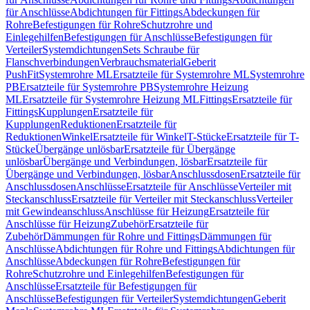
für Anschlüsse
Abdichtungen für Fittings
Abdeckungen für
Rohre
Befestigungen für Rohre
Schutzrohre und
Einlegehilfen
Befestigungen für Anschlüsse
Befestigungen für
Verteiler
Systemdichtungen
Sets Schraube für
Flanschverbindungen
Verbrauchsmaterial
Geberit
PushFit
Systemrohre ML
Ersatzteile für Systemrohre ML
Systemrohre
PB
Ersatzteile für Systemrohre PB
Systemrohre Heizung
ML
Ersatzteile für Systemrohre Heizung ML
Fittings
Ersatzteile für
Fittings
Kupplungen
Ersatzteile für
Kupplungen
Reduktionen
Ersatzteile für
Reduktionen
Winkel
Ersatzteile für Winkel
T-Stücke
Ersatzteile für T-
Stücke
Übergänge unlösbar
Ersatzteile für Übergänge
unlösbar
Übergänge und Verbindungen, lösbar
Ersatzteile für
Übergänge und Verbindungen, lösbar
Anschlussdosen
Ersatzteile für
Anschlussdosen
Anschlüsse
Ersatzteile für Anschlüsse
Verteiler mit
Steckanschluss
Ersatzteile für Verteiler mit Steckanschluss
Verteiler
mit Gewindeanschluss
Anschlüsse für Heizung
Ersatzteile für
Anschlüsse für Heizung
Zubehör
Ersatzteile für
Zubehör
Dämmungen für Rohre und Fittings
Dämmungen für
Anschlüsse
Abdichtungen für Rohre und Fittings
Abdichtungen für
Anschlüsse
Abdeckungen für Rohre
Befestigungen für
Rohre
Schutzrohre und Einlegehilfen
Befestigungen für
Anschlüsse
Ersatzteile für Befestigungen für
Anschlüsse
Befestigungen für Verteiler
Systemdichtungen
Geberit