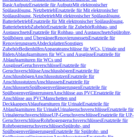
Basic
Aufputz
Ersatzteile für Aufputz
Mit elektronischer
Spülauslösung, Netzbetrieb
Ersatzteile für Mit elektronischer
Spülauslösung, Netzbetrieb
Mit elektronischer Spülauslösung,
Batteriebetrieb
Ersatzteile für Mit elektronischer Spülauslösung,
Batteriebetrieb
Zubehör
Ersatzteile für Zubehör
Rohbau- und
Austauschsets
Ersatzteile für Rohbau- und Austauschsets
Spülrohre,
Spülbögen und Übergänge
Renovierungssets
Ersatzteile für
Renovierungssets
Abdeckplatten
Sonstiges
Zubehör
Bedienhilfen
Apparateanschlüsse für WCs, Urinale und
Bidets
Ablaufgarnituren für WCs und Ausgüsse
Ersatzteile für
Ablaufgarnituren für WCs und
Ausgüsse
Geruchsverschlüsse
Ersatzteile für
Geruchsverschlüsse
Anschlussbögen
Ersatzteile für
Anschlussbögen
Anschlussstutzen
Ersatzteile für
Anschlussstutzen
Anschlusssets
Ersatzteile für
Anschlusssets
Spülbogenverlängerungen
Ersatzteile für
Spülbogenverlängerungen
Anschlüsse aus PVC
Ersatzteile für
Anschlüsse aus PVC
Manschetten und
Deckkappen
Ablaufgarnituren für Urinale
Ersatzteile für
Ablaufgarnituren für Urinale
Urinalgeruchsverschlüsse
Ersatzteile für
Urinalgeruchsverschlüsse
UP-Geruchsverschlüsse
Ersatzteile für UP-
Geruchsverschlüsse
Rohrbogengeruchsverschlüsses
Ersatzteile für
Rohrbogengeruchsverschlüsses
Spülrohr- und
Spülbogenverlängerungen
Ersatzteile für Spülrohr- und
Spülbogenverlängerungen
Anschlussstutzen
Ersatzteile für