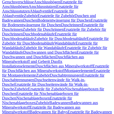
Geruchsverschlüsse
Anschlussbögen
Ersatzteile für
Anschlussbögen
Anschlussstutzen
Ersatzteile für
Anschlussstutzen
Ablaufventile
Ersatzteile für
Ablaufventile
Zubehör
Ersatzteile für Zubehör
Duschen und
Badewannen
Duschen
Bodenentwässerung für Duschen
Ersatzteile
für Bodenentwässerung für Duschen
Duschrinnen
Ersatzteile für
Duschrinnen
Zubehör für Duschrinnen
Ersatzteile für Zubehör für
Duschrinnen
Duschbodenabläufe
Ersatzteile für
Duschbodenabläufe
Zubehör für Duschbodenabläufe
Ersatzteile für
Zubehör für Duschbodenabläufe
Wandabläufe
Ersatzteile für
Wandabläufe
Zubehör für Wandabläufe
Ersatzteile für Zubehör für
Wandabläufe
Duschwannen und Duschflächen
Ersatzteile für
Duschwannen und Duschflächen
Duschflächen aus
Mineralwerkstoff und Geberit Duofix
Installationselemente
Duschflächen aus Mineralwerkstoff
Ersatzteile
für Duschflächen aus Mineralwerkstoff
Montageelemente
Ersatzteile
für Montageelemente
Zubehör
Duschabtrennungen
Ersatzteile für
Duschabtrennungen
Duschseitenwände für Walk-in-
Dusche
Ersatzteile für Duschseitenwände für Walk-in-
Dusche
Zubehör
Ersatzteile für Zubehör
Nischenablageboxen für
Duschen
Ersatzteile für Nischenablageboxen für
Duschen
Nischenablageboxen
Ersatzteile für
Nischenablageboxen
Zubehör
Badewannen
Badewannen aus
Mineralwerkstoff
Ersatzteile für Badewannen aus
Mineralwerkstoff
Badewannen für Babys
Ersatzteile für Badewannen