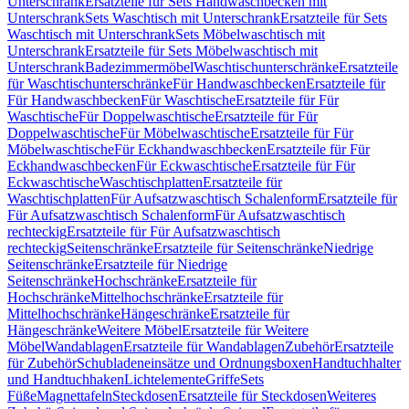
Unterschrank
Ersatzteile für Sets Handwaschbecken mit
Unterschrank
Sets Waschtisch mit Unterschrank
Ersatzteile für Sets
Waschtisch mit Unterschrank
Sets Möbelwaschtisch mit
Unterschrank
Ersatzteile für Sets Möbelwaschtisch mit
Unterschrank
Badezimmermöbel
Waschtischunterschränke
Ersatzteile
für Waschtischunterschränke
Für Handwaschbecken
Ersatzteile für
Für Handwaschbecken
Für Waschtische
Ersatzteile für Für
Waschtische
Für Doppelwaschtische
Ersatzteile für Für
Doppelwaschtische
Für Möbelwaschtische
Ersatzteile für Für
Möbelwaschtische
Für Eckhandwaschbecken
Ersatzteile für Für
Eckhandwaschbecken
Für Eckwaschtische
Ersatzteile für Für
Eckwaschtische
Waschtischplatten
Ersatzteile für
Waschtischplatten
Für Aufsatzwaschtisch Schalenform
Ersatzteile für
Für Aufsatzwaschtisch Schalenform
Für Aufsatzwaschtisch
rechteckig
Ersatzteile für Für Aufsatzwaschtisch
rechteckig
Seitenschränke
Ersatzteile für Seitenschränke
Niedrige
Seitenschränke
Ersatzteile für Niedrige
Seitenschränke
Hochschränke
Ersatzteile für
Hochschränke
Mittelhochschränke
Ersatzteile für
Mittelhochschränke
Hängeschränke
Ersatzteile für
Hängeschränke
Weitere Möbel
Ersatzteile für Weitere
Möbel
Wandablagen
Ersatzteile für Wandablagen
Zubehör
Ersatzteile
für Zubehör
Schubladeneinsätze und Ordnungsboxen
Handtuchhalter
und Handtuchhaken
Lichtelemente
Griffe
Sets
Füße
Magnettafeln
Steckdosen
Ersatzteile für Steckdosen
Weiteres