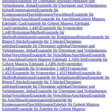
unlösbar
Ersatzteile für Übergänge unlösbar
Übergänge und
Verbindungen, lösbar
Ersatzteile für Übergänge und Verbindungen,
lösbar
Kompensatoren
Ersatzteile für
Kompensatoren
Durchführungen
Verschlüsse
Ersatzteile für
Verschlüsse
Anschlüsse
Ersatzteile für Anschlüsse
Geberit Mapress
Edelstahl, Gas
Ersatzteile für Geberit Mapress Edelstahl,
Gas
Systemrohre 1.4401
Ersatzteile für Systemrohre
1.4401
Rohrnippel
Muffen
Ersatzteile für
Muffen
Reduktionen
Ersatzteile für Reduktionen
Bögen
Ersatzteile für
Bögen
T-Stücke
Ersatzteile für T-Stücke
Übergänge
unlösbar
Ersatzteile für Übergänge unlösbar
Übergänge und
Verbindungen, lösbar
Ersatzteile für Übergänge und Verbindungen,
lösbar
Verschlüsse
Ersatzteile für Verschlüsse
Anschlüsse
Ersatzteile
für Anschlüsse
Geberit Mapress Edelstahl, LABS-frei
Ersatzteile für
Geberit Mapress Edelstahl, LABS-frei
Systemrohre
1.4401
Ersatzteile für Systemrohre 1.4401
Systemrohre
1.4521
Ersatzteile für Systemrohre 1.4521
Muffen
Ersatzteile für
Muffen
Reduktionen
Ersatzteile für Reduktionen
Bögen
Ersatzteile für
Bögen
T-Stücke
Ersatzteile für T-Stücke
Übergänge
unlösbar
Ersatzteile für Übergänge unlösbar
Übergänge und
Verbindungen, lösbar
Ersatzteile für Übergänge und Verbindungen,
lösbar
Verschlüsse
Ersatzteile für Verschlüsse
Anschlüsse
Ersatzteile
für Anschlüsse
Kompensatoren
Ersatzteile für
Kompensatoren
Durchführungen
Zubehör für Geberit Mapress
Edelstahl
Ersatzteile für Zubehör für Geberit Mapress