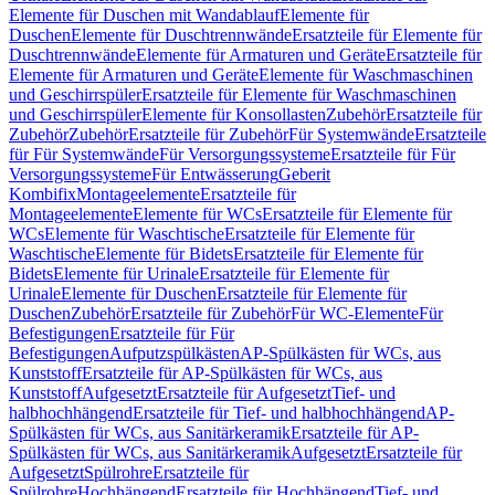
Elemente für Duschen mit Wandablauf
Elemente für
Duschen
Elemente für Duschtrennwände
Ersatzteile für Elemente für
Duschtrennwände
Elemente für Armaturen und Geräte
Ersatzteile für
Elemente für Armaturen und Geräte
Elemente für Waschmaschinen
und Geschirrspüler
Ersatzteile für Elemente für Waschmaschinen
und Geschirrspüler
Elemente für Konsollasten
Zubehör
Ersatzteile für
Zubehör
Zubehör
Ersatzteile für Zubehör
Für Systemwände
Ersatzteile
für Für Systemwände
Für Versorgungssysteme
Ersatzteile für Für
Versorgungssysteme
Für Entwässerung
Geberit
Kombifix
Montageelemente
Ersatzteile für
Montageelemente
Elemente für WCs
Ersatzteile für Elemente für
WCs
Elemente für Waschtische
Ersatzteile für Elemente für
Waschtische
Elemente für Bidets
Ersatzteile für Elemente für
Bidets
Elemente für Urinale
Ersatzteile für Elemente für
Urinale
Elemente für Duschen
Ersatzteile für Elemente für
Duschen
Zubehör
Ersatzteile für Zubehör
Für WC-Elemente
Für
Befestigungen
Ersatzteile für Für
Befestigungen
Aufputzspülkästen
AP-Spülkästen für WCs, aus
Kunststoff
Ersatzteile für AP-Spülkästen für WCs, aus
Kunststoff
Aufgesetzt
Ersatzteile für Aufgesetzt
Tief- und
halbhochhängend
Ersatzteile für Tief- und halbhochhängend
AP-
Spülkästen für WCs, aus Sanitärkeramik
Ersatzteile für AP-
Spülkästen für WCs, aus Sanitärkeramik
Aufgesetzt
Ersatzteile für
Aufgesetzt
Spülrohre
Ersatzteile für
Spülrohre
Hochhängend
Ersatzteile für Hochhängend
Tief- und