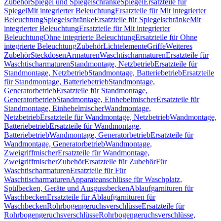
Zubehör
Spiegel und Spiegelschränke
Spiegel
Ersatzteile für
Spiegel
Mit integrierter Beleuchtung
Ersatzteile für Mit integrierter
Beleuchtung
Spiegelschränke
Ersatzteile für Spiegelschränke
Mit
integrierter Beleuchtung
Ersatzteile für Mit integrierter
Beleuchtung
Ohne integrierte Beleuchtung
Ersatzteile für Ohne
integrierte Beleuchtung
Zubehör
Lichtelemente
Griffe
Weiteres
Zubehör
Steckdosen
Armaturen
Waschtischarmaturen
Ersatzteile für
Waschtischarmaturen
Standmontage, Netzbetrieb
Ersatzteile für
Standmontage, Netzbetrieb
Standmontage, Batteriebetrieb
Ersatzteile
für Standmontage, Batteriebetrieb
Standmontage,
Generatorbetrieb
Ersatzteile für Standmontage,
Generatorbetrieb
Standmontage, Einhebelmischer
Ersatzteile für
Standmontage, Einhebelmischer
Wandmontage,
Netzbetrieb
Ersatzteile für Wandmontage, Netzbetrieb
Wandmontage,
Batteriebetrieb
Ersatzteile für Wandmontage,
Batteriebetrieb
Wandmontage, Generatorbetrieb
Ersatzteile für
Wandmontage, Generatorbetrieb
Wandmontage,
Zweigriffmischer
Ersatzteile für Wandmontage,
Zweigriffmischer
Zubehör
Ersatzteile für Zubehör
Für
Waschtischarmaturen
Ersatzteile für Für
Waschtischarmaturen
Apparateanschlüsse für Waschplatz,
Spülbecken, Geräte und Ausgussbecken
Ablaufgarnituren für
Waschbecken
Ersatzteile für Ablaufgarnituren für
Waschbecken
Rohrbogengeruchsverschlüsse
Ersatzteile für
Rohrbogengeruchsverschlüsse
Rohrbogengeruchsverschlüsse,