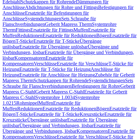
Edelstahl
Schutzkappen für Rohrende
Dämmungen für
Anschlüsse
Abdichtungen für Rohre und Fittings
Befestigungen für
Anschlüsse
Ersatzteile für Befestigungen für
Anschlüsse
Systemdichtungen
Sets Schraube für
Flanschverbindungen
Geberit Mapress Therm
Systemrohre
Therm
Fittings
Ersatzteile für Fittings
Muffen
Ersatzteile für
Muffen
Reduktionen
Ersatzteile für Reduktionen
Bögen
Ersatzteile für
Bögen
T-Stücke
Ersatzteile für T-Stücke
Übergänge
unlösbar
Ersatzteile für Übergänge unlösbar
Übergänge und
Verbindungen, lösbar
Ersatzteile für Übergänge und Verbindungen,
lösbar
Kompensatoren
Ersatzteile für
Kompensatoren
Verschlüsse
Ersatzteile für Verschlüsse
T-Stücke für
Heizung
Ersatzteile für T-Stücke für Heizung
Anschlüsse für
Heizung
Ersatzteile für Anschlüsse für Heizung
Zubehör für Geberit
Mapress Therm
Schutzkappen für Rohrende
Systemdichtungen
Sets
Schraube für Flanschverbindungen
Befestigungen für Rohre
Geberit
Mapress C-Stahl
Geberit Mapress C-Stahl
Ersatzteile für Geberit
Mapress C-Stahl
Systemrohre 1.0034
Systemrohre
1.0215
Rohrnippel
Muffen
Ersatzteile für
Muffen
Reduktionen
Ersatzteile für Reduktionen
Bögen
Ersatzteile für
Bögen
T-Stücke
Ersatzteile für T-Stücke
Kreuzstücke
Ersatzteile für
Kreuzstücke
Übergänge unlösbar
Ersatzteile für Übergänge
unlösbar
Übergänge und Verbindungen, lösbar
Ersatzteile für
Übergänge und Verbindungen, lösbar
Kompensatoren
Ersatzteile für
Kompensatoren
Verschlüsse
Ersatzteile für Verschlüsse
T-Stücke für