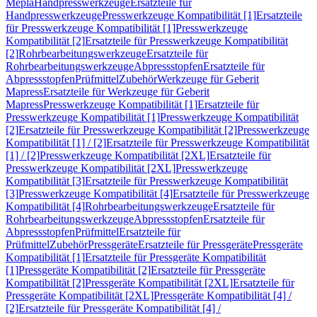
Mepla
Handpresswerkzeuge
Ersatzteile für
Handpresswerkzeuge
Presswerkzeuge Kompatibilität [1]
Ersatzteile
für Presswerkzeuge Kompatibilität [1]
Presswerkzeuge
Kompatibilität [2]
Ersatzteile für Presswerkzeuge Kompatibilität
[2]
Rohrbearbeitungswerkzeuge
Ersatzteile für
Rohrbearbeitungswerkzeuge
Abpressstopfen
Ersatzteile für
Abpressstopfen
Prüfmittel
Zubehör
Werkzeuge für Geberit
Mapress
Ersatzteile für Werkzeuge für Geberit
Mapress
Presswerkzeuge Kompatibilität [1]
Ersatzteile für
Presswerkzeuge Kompatibilität [1]
Presswerkzeuge Kompatibilität
[2]
Ersatzteile für Presswerkzeuge Kompatibilität [2]
Presswerkzeuge
Kompatibilität [1] / [2]
Ersatzteile für Presswerkzeuge Kompatibilität
[1] / [2]
Presswerkzeuge Kompatibilität [2XL]
Ersatzteile für
Presswerkzeuge Kompatibilität [2XL]
Presswerkzeuge
Kompatibilität [3]
Ersatzteile für Presswerkzeuge Kompatibilität
[3]
Presswerkzeuge Kompatibilität [4]
Ersatzteile für Presswerkzeuge
Kompatibilität [4]
Rohrbearbeitungswerkzeuge
Ersatzteile für
Rohrbearbeitungswerkzeuge
Abpressstopfen
Ersatzteile für
Abpressstopfen
Prüfmittel
Ersatzteile für
Prüfmittel
Zubehör
Pressgeräte
Ersatzteile für Pressgeräte
Pressgeräte
Kompatibilität [1]
Ersatzteile für Pressgeräte Kompatibilität
[1]
Pressgeräte Kompatibilität [2]
Ersatzteile für Pressgeräte
Kompatibilität [2]
Pressgeräte Kompatibilität [2XL]
Ersatzteile für
Pressgeräte Kompatibilität [2XL]
Pressgeräte Kompatibilität [4] /
[2]
Ersatzteile für Pressgeräte Kompatibilität [4] /