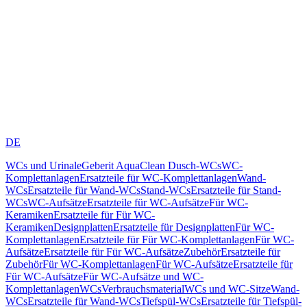
DE
WCs und Urinale
Geberit AquaClean Dusch-WCs
WC-
Komplettanlagen
Ersatzteile für WC-Komplettanlagen
Wand-
WCs
Ersatzteile für Wand-WCs
Stand-WCs
Ersatzteile für Stand-
WCs
WC-Aufsätze
Ersatzteile für WC-Aufsätze
Für WC-
Keramiken
Ersatzteile für Für WC-
Keramiken
Designplatten
Ersatzteile für Designplatten
Für WC-
Komplettanlagen
Ersatzteile für Für WC-Komplettanlagen
Für WC-
Aufsätze
Ersatzteile für Für WC-Aufsätze
Zubehör
Ersatzteile für
Zubehör
Für WC-Komplettanlagen
Für WC-Aufsätze
Ersatzteile für
Für WC-Aufsätze
Für WC-Aufsätze und WC-
Komplettanlagen
WCs
Verbrauchsmaterial
WCs und WC-Sitze
Wand-
WCs
Ersatzteile für Wand-WCs
Tiefspül-WCs
Ersatzteile für Tiefspül-