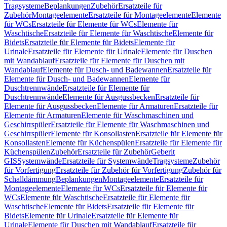
Tragsysteme
Beplankungen
Zubehör
Ersatzteile für
Zubehör
Montageelemente
Ersatzteile für Montageelemente
Elemente
für WCs
Ersatzteile für Elemente für WCs
Elemente für
Waschtische
Ersatzteile für Elemente für Waschtische
Elemente für
Bidets
Ersatzteile für Elemente für Bidets
Elemente für
Urinale
Ersatzteile für Elemente für Urinale
Elemente für Duschen
mit Wandablauf
Ersatzteile für Elemente für Duschen mit
Wandablauf
Elemente für Dusch- und Badewannen
Ersatzteile für
Elemente für Dusch- und Badewannen
Elemente für
Duschtrennwände
Ersatzteile für Elemente für
Duschtrennwände
Elemente für Ausgussbecken
Ersatzteile für
Elemente für Ausgussbecken
Elemente für Armaturen
Ersatzteile für
Elemente für Armaturen
Elemente für Waschmaschinen und
Geschirrspüler
Ersatzteile für Elemente für Waschmaschinen und
Geschirrspüler
Elemente für Konsollasten
Ersatzteile für Elemente für
Konsollasten
Elemente für Küchenspülen
Ersatzteile für Elemente für
Küchenspülen
Zubehör
Ersatzteile für Zubehör
Geberit
GIS
Systemwände
Ersatzteile für Systemwände
Tragsysteme
Zubehör
für Vorfertigung
Ersatzteile für Zubehör für Vorfertigung
Zubehör für
Schalldämmung
Beplankungen
Montageelemente
Ersatzteile für
Montageelemente
Elemente für WCs
Ersatzteile für Elemente für
WCs
Elemente für Waschtische
Ersatzteile für Elemente für
Waschtische
Elemente für Bidets
Ersatzteile für Elemente für
Bidets
Elemente für Urinale
Ersatzteile für Elemente für
Urinale
Elemente für Duschen mit Wandablauf
Ersatzteile für