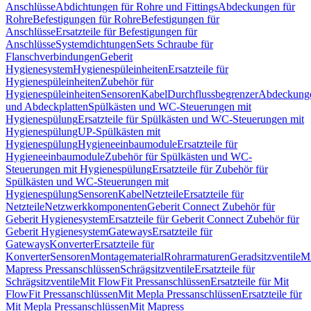
Anschlüsse
Abdichtungen für Rohre und Fittings
Abdeckungen für
Rohre
Befestigungen für Rohre
Befestigungen für
Anschlüsse
Ersatzteile für Befestigungen für
Anschlüsse
Systemdichtungen
Sets Schraube für
Flanschverbindungen
Geberit
Hygienesystem
Hygienespüleinheiten
Ersatzteile für
Hygienespüleinheiten
Zubehör für
Hygienespüleinheiten
Sensoren
Kabel
Durchflussbegrenzer
Abdeckung
und Abdeckplatten
Spülkästen und WC-Steuerungen mit
Hygienespülung
Ersatzteile für Spülkästen und WC-Steuerungen mit
Hygienespülung
UP-Spülkästen mit
Hygienespülung
Hygieneeinbaumodule
Ersatzteile für
Hygieneeinbaumodule
Zubehör für Spülkästen und WC-
Steuerungen mit Hygienespülung
Ersatzteile für Zubehör für
Spülkästen und WC-Steuerungen mit
Hygienespülung
Sensoren
Kabel
Netzteile
Ersatzteile für
Netzteile
Netzwerkkomponenten
Geberit Connect Zubehör für
Geberit Hygienesystem
Ersatzteile für Geberit Connect Zubehör für
Geberit Hygienesystem
Gateways
Ersatzteile für
Gateways
Konverter
Ersatzteile für
Konverter
Sensoren
Montagematerial
Rohrarmaturen
Geradsitzventile
Mi
Mapress Pressanschlüssen
Schrägsitzventile
Ersatzteile für
Schrägsitzventile
Mit FlowFit Pressanschlüssen
Ersatzteile für Mit
FlowFit Pressanschlüssen
Mit Mepla Pressanschlüssen
Ersatzteile für
Mit Mepla Pressanschlüssen
Mit Mapress