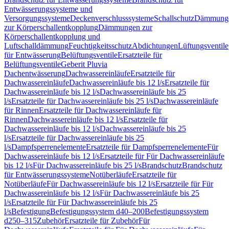
Entwässerungssysteme und
Versorgungssysteme
Deckenverschlusssysteme
Schallschutz
Dämmung
zur Körperschallentkopplung
Dämmungen zur
Körperschallentkopplung und
Luftschalldämmung
Feuchtigkeitsschutz
Abdichtungen
Lüftungsventile
für Entwässerung
Belüftungsventile
Ersatzteile für
Belüftungsventile
Geberit Pluvia
Dachentwässerung
Dachwassereinläufe
Ersatzteile für
Dachwassereinläufe
Dachwassereinläufe bis 12 l/s
Ersatzteile für
Dachwassereinläufe bis 12 l/s
Dachwassereinläufe bis 25
l/s
Ersatzteile für Dachwassereinläufe bis 25 l/s
Dachwassereinläufe
für Rinnen
Ersatzteile für Dachwassereinläufe für
Rinnen
Dachwassereinläufe bis 12 l/s
Ersatzteile für
Dachwassereinläufe bis 12 l/s
Dachwassereinläufe bis 25
l/s
Ersatzteile für Dachwassereinläufe bis 25
l/s
Dampfsperrenelemente
Ersatzteile für Dampfsperrenelemente
Für
Dachwassereinläufe bis 12 l/s
Ersatzteile für Für Dachwassereinläufe
bis 12 l/s
Für Dachwassereinläufe bis 25 l/s
Brandschutz
Brandschutz
für Entwässerungssysteme
Notüberläufe
Ersatzteile für
Notüberläufe
Für Dachwassereinläufe bis 12 l/s
Ersatzteile für Für
Dachwassereinläufe bis 12 l/s
Für Dachwassereinläufe bis 25
l/s
Ersatzteile für Für Dachwassereinläufe bis 25
l/s
Befestigung
Befestigungssystem d40–200
Befestigungssystem
d250–315
Zubehör
Ersatzteile für Zubehör
Für