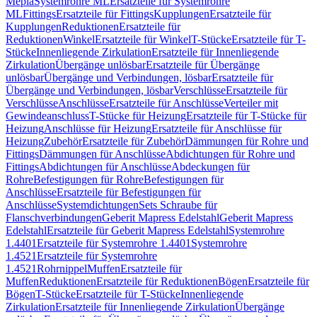
Mepla
Systemrohre ML
Ersatzteile für Systemrohre
ML
Fittings
Ersatzteile für Fittings
Kupplungen
Ersatzteile für
Kupplungen
Reduktionen
Ersatzteile für
Reduktionen
Winkel
Ersatzteile für Winkel
T-Stücke
Ersatzteile für T-
Stücke
Innenliegende Zirkulation
Ersatzteile für Innenliegende
Zirkulation
Übergänge unlösbar
Ersatzteile für Übergänge
unlösbar
Übergänge und Verbindungen, lösbar
Ersatzteile für
Übergänge und Verbindungen, lösbar
Verschlüsse
Ersatzteile für
Verschlüsse
Anschlüsse
Ersatzteile für Anschlüsse
Verteiler mit
Gewindeanschluss
T-Stücke für Heizung
Ersatzteile für T-Stücke für
Heizung
Anschlüsse für Heizung
Ersatzteile für Anschlüsse für
Heizung
Zubehör
Ersatzteile für Zubehör
Dämmungen für Rohre und
Fittings
Dämmungen für Anschlüsse
Abdichtungen für Rohre und
Fittings
Abdichtungen für Anschlüsse
Abdeckungen für
Rohre
Befestigungen für Rohre
Befestigungen für
Anschlüsse
Ersatzteile für Befestigungen für
Anschlüsse
Systemdichtungen
Sets Schraube für
Flanschverbindungen
Geberit Mapress Edelstahl
Geberit Mapress
Edelstahl
Ersatzteile für Geberit Mapress Edelstahl
Systemrohre
1.4401
Ersatzteile für Systemrohre 1.4401
Systemrohre
1.4521
Ersatzteile für Systemrohre
1.4521
Rohrnippel
Muffen
Ersatzteile für
Muffen
Reduktionen
Ersatzteile für Reduktionen
Bögen
Ersatzteile für
Bögen
T-Stücke
Ersatzteile für T-Stücke
Innenliegende
Zirkulation
Ersatzteile für Innenliegende Zirkulation
Übergänge