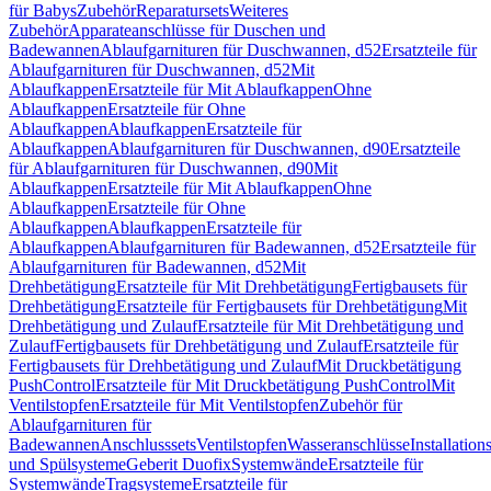
für Babys
Zubehör
Reparatursets
Weiteres
Zubehör
Apparateanschlüsse für Duschen und
Badewannen
Ablaufgarnituren für Duschwannen, d52
Ersatzteile für
Ablaufgarnituren für Duschwannen, d52
Mit
Ablaufkappen
Ersatzteile für Mit Ablaufkappen
Ohne
Ablaufkappen
Ersatzteile für Ohne
Ablaufkappen
Ablaufkappen
Ersatzteile für
Ablaufkappen
Ablaufgarnituren für Duschwannen, d90
Ersatzteile
für Ablaufgarnituren für Duschwannen, d90
Mit
Ablaufkappen
Ersatzteile für Mit Ablaufkappen
Ohne
Ablaufkappen
Ersatzteile für Ohne
Ablaufkappen
Ablaufkappen
Ersatzteile für
Ablaufkappen
Ablaufgarnituren für Badewannen, d52
Ersatzteile für
Ablaufgarnituren für Badewannen, d52
Mit
Drehbetätigung
Ersatzteile für Mit Drehbetätigung
Fertigbausets für
Drehbetätigung
Ersatzteile für Fertigbausets für Drehbetätigung
Mit
Drehbetätigung und Zulauf
Ersatzteile für Mit Drehbetätigung und
Zulauf
Fertigbausets für Drehbetätigung und Zulauf
Ersatzteile für
Fertigbausets für Drehbetätigung und Zulauf
Mit Druckbetätigung
PushControl
Ersatzteile für Mit Druckbetätigung PushControl
Mit
Ventilstopfen
Ersatzteile für Mit Ventilstopfen
Zubehör für
Ablaufgarnituren für
Badewannen
Anschlusssets
Ventilstopfen
Wasseranschlüsse
Installation
und Spülsysteme
Geberit Duofix
Systemwände
Ersatzteile für
Systemwände
Tragsysteme
Ersatzteile für