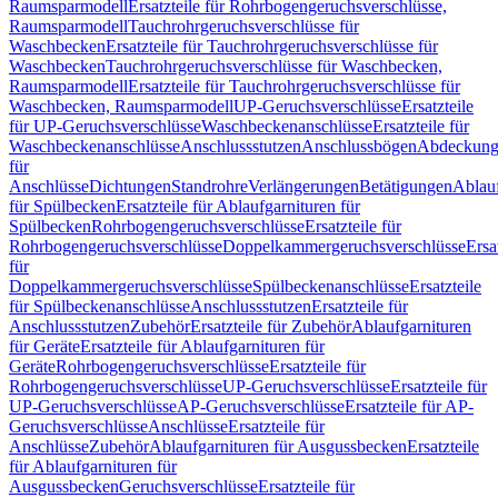
Raumsparmodell
Ersatzteile für Rohrbogengeruchsverschlüsse,
Raumsparmodell
Tauchrohrgeruchsverschlüsse für
Waschbecken
Ersatzteile für Tauchrohrgeruchsverschlüsse für
Waschbecken
Tauchrohrgeruchsverschlüsse für Waschbecken,
Raumsparmodell
Ersatzteile für Tauchrohrgeruchsverschlüsse für
Waschbecken, Raumsparmodell
UP-Geruchsverschlüsse
Ersatzteile
für UP-Geruchsverschlüsse
Waschbeckenanschlüsse
Ersatzteile für
Waschbeckenanschlüsse
Anschlussstutzen
Anschlussbögen
Abdeckung
für
Anschlüsse
Dichtungen
Standrohre
Verlängerungen
Betätigungen
Ablauf
für Spülbecken
Ersatzteile für Ablaufgarnituren für
Spülbecken
Rohrbogengeruchsverschlüsse
Ersatzteile für
Rohrbogengeruchsverschlüsse
Doppelkammergeruchsverschlüsse
Ersa
für
Doppelkammergeruchsverschlüsse
Spülbeckenanschlüsse
Ersatzteile
für Spülbeckenanschlüsse
Anschlussstutzen
Ersatzteile für
Anschlussstutzen
Zubehör
Ersatzteile für Zubehör
Ablaufgarnituren
für Geräte
Ersatzteile für Ablaufgarnituren für
Geräte
Rohrbogengeruchsverschlüsse
Ersatzteile für
Rohrbogengeruchsverschlüsse
UP-Geruchsverschlüsse
Ersatzteile für
UP-Geruchsverschlüsse
AP-Geruchsverschlüsse
Ersatzteile für AP-
Geruchsverschlüsse
Anschlüsse
Ersatzteile für
Anschlüsse
Zubehör
Ablaufgarnituren für Ausgussbecken
Ersatzteile
für Ablaufgarnituren für
Ausgussbecken
Geruchsverschlüsse
Ersatzteile für