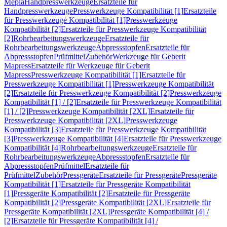
Mepla
Handpresswerkzeuge
Ersatzteile für
Handpresswerkzeuge
Presswerkzeuge Kompatibilität [1]
Ersatzteile
für Presswerkzeuge Kompatibilität [1]
Presswerkzeuge
Kompatibilität [2]
Ersatzteile für Presswerkzeuge Kompatibilität
[2]
Rohrbearbeitungswerkzeuge
Ersatzteile für
Rohrbearbeitungswerkzeuge
Abpressstopfen
Ersatzteile für
Abpressstopfen
Prüfmittel
Zubehör
Werkzeuge für Geberit
Mapress
Ersatzteile für Werkzeuge für Geberit
Mapress
Presswerkzeuge Kompatibilität [1]
Ersatzteile für
Presswerkzeuge Kompatibilität [1]
Presswerkzeuge Kompatibilität
[2]
Ersatzteile für Presswerkzeuge Kompatibilität [2]
Presswerkzeuge
Kompatibilität [1] / [2]
Ersatzteile für Presswerkzeuge Kompatibilität
[1] / [2]
Presswerkzeuge Kompatibilität [2XL]
Ersatzteile für
Presswerkzeuge Kompatibilität [2XL]
Presswerkzeuge
Kompatibilität [3]
Ersatzteile für Presswerkzeuge Kompatibilität
[3]
Presswerkzeuge Kompatibilität [4]
Ersatzteile für Presswerkzeuge
Kompatibilität [4]
Rohrbearbeitungswerkzeuge
Ersatzteile für
Rohrbearbeitungswerkzeuge
Abpressstopfen
Ersatzteile für
Abpressstopfen
Prüfmittel
Ersatzteile für
Prüfmittel
Zubehör
Pressgeräte
Ersatzteile für Pressgeräte
Pressgeräte
Kompatibilität [1]
Ersatzteile für Pressgeräte Kompatibilität
[1]
Pressgeräte Kompatibilität [2]
Ersatzteile für Pressgeräte
Kompatibilität [2]
Pressgeräte Kompatibilität [2XL]
Ersatzteile für
Pressgeräte Kompatibilität [2XL]
Pressgeräte Kompatibilität [4] /
[2]
Ersatzteile für Pressgeräte Kompatibilität [4] /