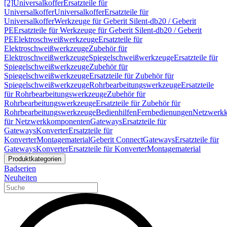
[2]
Universalkoffer
Ersatzteile für
Universalkoffer
Universalkoffer
Ersatzteile für
Universalkoffer
Werkzeuge für Geberit Silent-db20 / Geberit
PE
Ersatzteile für Werkzeuge für Geberit Silent-db20 / Geberit
PE
Elektroschweißwerkzeuge
Ersatzteile für
Elektroschweißwerkzeuge
Zubehör für
Elektroschweißwerkzeuge
Spiegelschweißwerkzeuge
Ersatzteile für
Spiegelschweißwerkzeuge
Zubehör für
Spiegelschweißwerkzeuge
Ersatzteile für Zubehör für
Spiegelschweißwerkzeuge
Rohrbearbeitungswerkzeuge
Ersatzteile
für Rohrbearbeitungswerkzeuge
Zubehör für
Rohrbearbeitungswerkzeuge
Ersatzteile für Zubehör für
Rohrbearbeitungswerkzeuge
Bedienhilfen
Fernbedienungen
Netzwerk
für Netzwerkkomponenten
Gateways
Ersatzteile für
Gateways
Konverter
Ersatzteile für
Konverter
Montagematerial
Geberit Connect
Gateways
Ersatzteile für
Gateways
Konverter
Ersatzteile für Konverter
Montagematerial
Produktkategorien
Badserien
Neuheiten