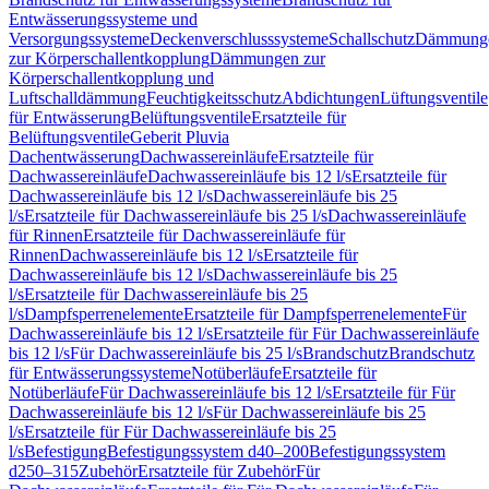
Entwässerungssysteme und
Versorgungssysteme
Deckenverschlusssysteme
Schallschutz
Dämmung
zur Körperschallentkopplung
Dämmungen zur
Körperschallentkopplung und
Luftschalldämmung
Feuchtigkeitsschutz
Abdichtungen
Lüftungsventile
für Entwässerung
Belüftungsventile
Ersatzteile für
Belüftungsventile
Geberit Pluvia
Dachentwässerung
Dachwassereinläufe
Ersatzteile für
Dachwassereinläufe
Dachwassereinläufe bis 12 l/s
Ersatzteile für
Dachwassereinläufe bis 12 l/s
Dachwassereinläufe bis 25
l/s
Ersatzteile für Dachwassereinläufe bis 25 l/s
Dachwassereinläufe
für Rinnen
Ersatzteile für Dachwassereinläufe für
Rinnen
Dachwassereinläufe bis 12 l/s
Ersatzteile für
Dachwassereinläufe bis 12 l/s
Dachwassereinläufe bis 25
l/s
Ersatzteile für Dachwassereinläufe bis 25
l/s
Dampfsperrenelemente
Ersatzteile für Dampfsperrenelemente
Für
Dachwassereinläufe bis 12 l/s
Ersatzteile für Für Dachwassereinläufe
bis 12 l/s
Für Dachwassereinläufe bis 25 l/s
Brandschutz
Brandschutz
für Entwässerungssysteme
Notüberläufe
Ersatzteile für
Notüberläufe
Für Dachwassereinläufe bis 12 l/s
Ersatzteile für Für
Dachwassereinläufe bis 12 l/s
Für Dachwassereinläufe bis 25
l/s
Ersatzteile für Für Dachwassereinläufe bis 25
l/s
Befestigung
Befestigungssystem d40–200
Befestigungssystem
d250–315
Zubehör
Ersatzteile für Zubehör
Für