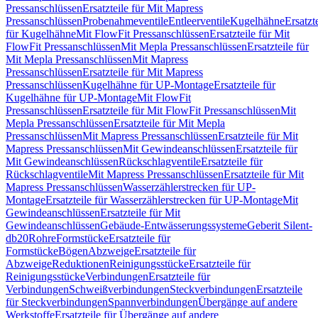
Pressanschlüssen
Ersatzteile für Mit Mapress
Pressanschlüssen
Probenahmeventile
Entleerventile
Kugelhähne
Ersatzt
für Kugelhähne
Mit FlowFit Pressanschlüssen
Ersatzteile für Mit
FlowFit Pressanschlüssen
Mit Mepla Pressanschlüssen
Ersatzteile für
Mit Mepla Pressanschlüssen
Mit Mapress
Pressanschlüssen
Ersatzteile für Mit Mapress
Pressanschlüssen
Kugelhähne für UP-Montage
Ersatzteile für
Kugelhähne für UP-Montage
Mit FlowFit
Pressanschlüssen
Ersatzteile für Mit FlowFit Pressanschlüssen
Mit
Mepla Pressanschlüssen
Ersatzteile für Mit Mepla
Pressanschlüssen
Mit Mapress Pressanschlüssen
Ersatzteile für Mit
Mapress Pressanschlüssen
Mit Gewindeanschlüssen
Ersatzteile für
Mit Gewindeanschlüssen
Rückschlagventile
Ersatzteile für
Rückschlagventile
Mit Mapress Pressanschlüssen
Ersatzteile für Mit
Mapress Pressanschlüssen
Wasserzählerstrecken für UP-
Montage
Ersatzteile für Wasserzählerstrecken für UP-Montage
Mit
Gewindeanschlüssen
Ersatzteile für Mit
Gewindeanschlüssen
Gebäude-Entwässerungssysteme
Geberit Silent-
db20
Rohre
Formstücke
Ersatzteile für
Formstücke
Bögen
Abzweige
Ersatzteile für
Abzweige
Reduktionen
Reinigungsstücke
Ersatzteile für
Reinigungsstücke
Verbindungen
Ersatzteile für
Verbindungen
Schweißverbindungen
Steckverbindungen
Ersatzteile
für Steckverbindungen
Spannverbindungen
Übergänge auf andere
Werkstoffe
Ersatzteile für Übergänge auf andere