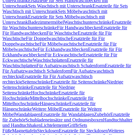
Unterschrank
Ersatzteile für Sets Handwaschbecken mit
Unterschrank
Sets Waschtisch mit Unterschrank
Ersatzteile für Sets
Waschtisch mit Unterschrank
Sets Möbelwaschtisch mit
Unterschrank
Ersatzteile für Sets Möbelwaschtisch mit
Unterschrank
Badezimmermöbel
Waschtischunterschränke
Ersatzteile
für Waschtischunterschränke
Für Handwaschbecken
Ersatzteile für
Für Handwaschbecken
Für Waschtische
Ersatzteile für Für
Waschtische
Für Doppelwaschtische
Ersatzteile für Für
Doppelwaschtische
Für Möbelwaschtische
Ersatzteile für Für
Möbelwaschtische
Für Eckhandwaschbecken
Ersatzteile für Für
Eckhandwaschbecken
Für Eckwaschtische
Ersatzteile für Für
Eckwaschtische
Waschtischplatten
Ersatzteile für
Waschtischplatten
Für Aufsatzwaschtisch Schalenform
Ersatzteile für
Für Aufsatzwaschtisch Schalenform
Für Aufsatzwaschtisch
rechteckig
Ersatzteile für Für Aufsatzwaschtisch
rechteckig
Seitenschränke
Ersatzteile für Seitenschränke
Niedrige
Seitenschränke
Ersatzteile für Niedrige
Seitenschränke
Hochschränke
Ersatzteile für
Hochschränke
Mittelhochschränke
Ersatzteile für
Mittelhochschränke
Hängeschränke
Ersatzteile für
Hängeschränke
Weitere Möbel
Ersatzteile für Weitere
Möbel
Wandablagen
Ersatzteile für Wandablagen
Zubehör
Ersatzteile
für Zubehör
Schubladeneinsätze und Ordnungsboxen
Handtuchhalter
und Handtuchhaken
Lichtelemente
Griffe
Sets
Füße
Magnettafeln
Steckdosen
Ersatzteile für Steckdosen
Weiteres