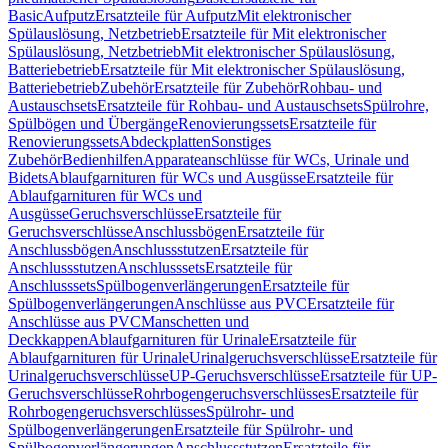
Basic
Aufputz
Ersatzteile für Aufputz
Mit elektronischer
Spülauslösung, Netzbetrieb
Ersatzteile für Mit elektronischer
Spülauslösung, Netzbetrieb
Mit elektronischer Spülauslösung,
Batteriebetrieb
Ersatzteile für Mit elektronischer Spülauslösung,
Batteriebetrieb
Zubehör
Ersatzteile für Zubehör
Rohbau- und
Austauschsets
Ersatzteile für Rohbau- und Austauschsets
Spülrohre,
Spülbögen und Übergänge
Renovierungssets
Ersatzteile für
Renovierungssets
Abdeckplatten
Sonstiges
Zubehör
Bedienhilfen
Apparateanschlüsse für WCs, Urinale und
Bidets
Ablaufgarnituren für WCs und Ausgüsse
Ersatzteile für
Ablaufgarnituren für WCs und
Ausgüsse
Geruchsverschlüsse
Ersatzteile für
Geruchsverschlüsse
Anschlussbögen
Ersatzteile für
Anschlussbögen
Anschlussstutzen
Ersatzteile für
Anschlussstutzen
Anschlusssets
Ersatzteile für
Anschlusssets
Spülbogenverlängerungen
Ersatzteile für
Spülbogenverlängerungen
Anschlüsse aus PVC
Ersatzteile für
Anschlüsse aus PVC
Manschetten und
Deckkappen
Ablaufgarnituren für Urinale
Ersatzteile für
Ablaufgarnituren für Urinale
Urinalgeruchsverschlüsse
Ersatzteile für
Urinalgeruchsverschlüsse
UP-Geruchsverschlüsse
Ersatzteile für UP-
Geruchsverschlüsse
Rohrbogengeruchsverschlüsses
Ersatzteile für
Rohrbogengeruchsverschlüsses
Spülrohr- und
Spülbogenverlängerungen
Ersatzteile für Spülrohr- und
Spülbogenverlängerungen
Anschlussstutzen
Ersatzteile für