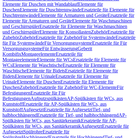
Elemente für Duschen mit Wandablauf
Elemente für
Duschen
Elemente für Duschtrennwände
Ersatzteile für Elemente für
Duschtrennwände
Elemente für Armaturen und Geräte
Ersatzteile für
Elemente für Armaturen und Geräte
Elemente für Waschmaschinen
und Geschirrspüler
Ersatzteile für Elemente für Waschmaschinen
und Geschirrspüler
Elemente für Konsollasten
Zubehör
Ersatzteile für
Zubehör
Zubehör
Ersatzteile für Zubehör
Für Systemwände
Ersatzteile
für Für Systemwände
Für Versorgungssysteme
Ersatzteile für Für
Versorgungssysteme
Für Entwässerung
Geberit
Kombifix
Montageelemente
Ersatzteile für
Montageelemente
Elemente für WCs
Ersatzteile für Elemente für
WCs
Elemente für Waschtische
Ersatzteile für Elemente für
Waschtische
Elemente für Bidets
Ersatzteile für Elemente für
Bidets
Elemente für Urinale
Ersatzteile für Elemente für
Urinale
Elemente für Duschen
Ersatzteile für Elemente für
Duschen
Zubehör
Ersatzteile für Zubehör
Für WC-Elemente
Für
Befestigungen
Ersatzteile für Für
Befestigungen
Aufputzspülkästen
AP-Spülkästen für WCs, aus
Kunststoff
Ersatzteile für AP-Spülkästen für WCs, aus
Kunststoff
Aufgesetzt
Ersatzteile für Aufgesetzt
Tief- und
halbhochhängend
Ersatzteile für Tief- und halbhochhängend
AP-
Spülkästen für WCs, aus Sanitärkeramik
Ersatzteile für AP-
Spülkästen für WCs, aus Sanitärkeramik
Aufgesetzt
Ersatzteile für
Aufgesetzt
Spülrohre
Ersatzteile für
Spülrohre
Hochhängend
Ersatzteile für Hochhängend
Tief- und