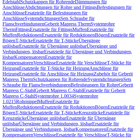
Edelstahl
Schutzkappen für Rohrende
Dämmungen für
Anschlüsse
Abdichtungen für Rohre und Fittings
Befestigungen für
Anschlüsse
Ersatzteile für Befestigungen für
Anschlüsse
Systemdichtungen
Sets Schraube für
Flanschverbindungen
Geberit Mapress Therm
Systemrohre
Therm
Fittings
Ersatzteile für Fittings
Muffen
Ersatzteile für
Muffen
Reduktionen
Ersatzteile für Reduktionen
Bögen
Ersatzteile für
Bögen
T-Stücke
Ersatzteile für T-Stücke
Übergänge
unlösbar
Ersatzteile für Übergänge unlösbar
Übergänge und
Verbindungen, lösbar
Ersatzteile für Übergänge und Verbindungen,
lösbar
Kompensatoren
Ersatzteile für
Kompensatoren
Verschlüsse
Ersatzteile für Verschlüsse
T-Stücke für
Heizung
Ersatzteile für T-Stücke für Heizung
Anschlüsse für
Heizung
Ersatzteile für Anschlüsse für Heizung
Zubehör für Geberit
Mapress Therm
Schutzkappen für Rohrende
Systemdichtungen
Sets
Schraube für Flanschverbindungen
Befestigungen für Rohre
Geberit
Mapress C-Stahl
Geberit Mapress C-Stahl
Ersatzteile für Geberit
Mapress C-Stahl
Systemrohre 1.0034
Systemrohre
1.0215
Rohrnippel
Muffen
Ersatzteile für
Muffen
Reduktionen
Ersatzteile für Reduktionen
Bögen
Ersatzteile für
Bögen
T-Stücke
Ersatzteile für T-Stücke
Kreuzstücke
Ersatzteile für
Kreuzstücke
Übergänge unlösbar
Ersatzteile für Übergänge
unlösbar
Übergänge und Verbindungen, lösbar
Ersatzteile für
Übergänge und Verbindungen, lösbar
Kompensatoren
Ersatzteile für
Kompensatoren
Verschlüsse
Ersatzteile für Verschlüsse
T-Stücke für