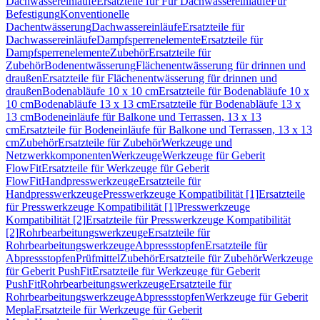
Dachwassereinläufe
Ersatzteile für Für Dachwassereinläufe
Für
Befestigung
Konventionelle
Dachentwässerung
Dachwassereinläufe
Ersatzteile für
Dachwassereinläufe
Dampfsperrenelemente
Ersatzteile für
Dampfsperrenelemente
Zubehör
Ersatzteile für
Zubehör
Bodenentwässerung
Flächenentwässerung für drinnen und
draußen
Ersatzteile für Flächenentwässerung für drinnen und
draußen
Bodenabläufe 10 x 10 cm
Ersatzteile für Bodenabläufe 10 x
10 cm
Bodenabläufe 13 x 13 cm
Ersatzteile für Bodenabläufe 13 x
13 cm
Bodeneinläufe für Balkone und Terrassen, 13 x 13
cm
Ersatzteile für Bodeneinläufe für Balkone und Terrassen, 13 x 13
cm
Zubehör
Ersatzteile für Zubehör
Werkzeuge und
Netzwerkkomponenten
Werkzeuge
Werkzeuge für Geberit
FlowFit
Ersatzteile für Werkzeuge für Geberit
FlowFit
Handpresswerkzeuge
Ersatzteile für
Handpresswerkzeuge
Presswerkzeuge Kompatibilität [1]
Ersatzteile
für Presswerkzeuge Kompatibilität [1]
Presswerkzeuge
Kompatibilität [2]
Ersatzteile für Presswerkzeuge Kompatibilität
[2]
Rohrbearbeitungswerkzeuge
Ersatzteile für
Rohrbearbeitungswerkzeuge
Abpressstopfen
Ersatzteile für
Abpressstopfen
Prüfmittel
Zubehör
Ersatzteile für Zubehör
Werkzeuge
für Geberit PushFit
Ersatzteile für Werkzeuge für Geberit
PushFit
Rohrbearbeitungswerkzeuge
Ersatzteile für
Rohrbearbeitungswerkzeuge
Abpressstopfen
Werkzeuge für Geberit
Mepla
Ersatzteile für Werkzeuge für Geberit