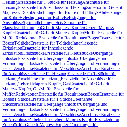
Heizung
Ersatzteile für T-Stücke für Heizung
Anschlüsse für
Heizung
Ersatzteile für Anschlüsse für Heizung
Zubehör für Geberit
Mapress C-Stahl
Abdichtungen für Rohre und Fittings
Abdeckungen
für Rohre
Befestigungen für Rohre
Befestigungen für
Anschlüsse
Systemdichtungen
Sets Schraube für
Flanschverbindungen
Geberit Mapress Kupfer
Geberit Mapress
Kupfer
Ersatzteile für Geberit Mapress Kupfer
Muffen
Ersatzteile für
Muffen
Reduktionen
Ersatzteile für Reduktionen
Bögen
Ersatzteile für
Bögen
T-Stücke
Ersatzteile für T-Stücke
Innenliegende
Zirkulation
Ersatzteile für Innenliegende
Zirkulation
Kreuzstücke
Ersatzteile für Kreuzstücke
Übergänge
unlösbar
Ersatzteile für Übergänge unlösbar
Übergänge und
Verbindungen, lösbar
Ersatzteile für Übergänge und Verbindungen,
lösbar
Verschlüsse
Ersatzteile für Verschlüsse
Anschlüsse
Ersatzteile
für Anschlüsse
T-Stücke für Heizung
Ersatzteile für T-Stücke für
Heizung
Anschlüsse für Heizung
Ersatzteile für Anschlüsse für
Heizung
Geberit Mapress Kupfer, Gas
Ersatzteile für Geberit
Mapress Kupfer, Gas
Muffen
Ersatzteile für
Muffen
Reduktionen
Ersatzteile für Reduktionen
Bögen
Ersatzteile für
Bögen
T-Stücke
Ersatzteile für T-Stücke
Übergänge
unlösbar
Ersatzteile für Übergänge unlösbar
Übergänge und
Verbindungen, lösbar
Ersatzteile für Übergänge und Verbindungen,
lösbar
Verschlüsse
Ersatzteile für Verschlüsse
Anschlüsse
Ersatzteile
für Anschlüsse
Zubehör für Geberit Mapress Kupfer
Ersatzteile für
Zubehör für Geberit Mapress Kupfer
Dämmungen für