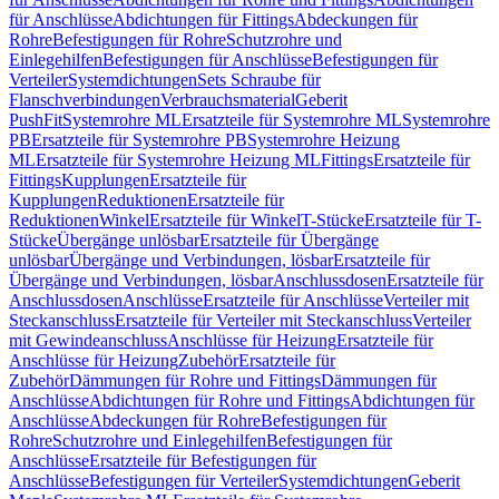
für Anschlüsse
Abdichtungen für Fittings
Abdeckungen für
Rohre
Befestigungen für Rohre
Schutzrohre und
Einlegehilfen
Befestigungen für Anschlüsse
Befestigungen für
Verteiler
Systemdichtungen
Sets Schraube für
Flanschverbindungen
Verbrauchsmaterial
Geberit
PushFit
Systemrohre ML
Ersatzteile für Systemrohre ML
Systemrohre
PB
Ersatzteile für Systemrohre PB
Systemrohre Heizung
ML
Ersatzteile für Systemrohre Heizung ML
Fittings
Ersatzteile für
Fittings
Kupplungen
Ersatzteile für
Kupplungen
Reduktionen
Ersatzteile für
Reduktionen
Winkel
Ersatzteile für Winkel
T-Stücke
Ersatzteile für T-
Stücke
Übergänge unlösbar
Ersatzteile für Übergänge
unlösbar
Übergänge und Verbindungen, lösbar
Ersatzteile für
Übergänge und Verbindungen, lösbar
Anschlussdosen
Ersatzteile für
Anschlussdosen
Anschlüsse
Ersatzteile für Anschlüsse
Verteiler mit
Steckanschluss
Ersatzteile für Verteiler mit Steckanschluss
Verteiler
mit Gewindeanschluss
Anschlüsse für Heizung
Ersatzteile für
Anschlüsse für Heizung
Zubehör
Ersatzteile für
Zubehör
Dämmungen für Rohre und Fittings
Dämmungen für
Anschlüsse
Abdichtungen für Rohre und Fittings
Abdichtungen für
Anschlüsse
Abdeckungen für Rohre
Befestigungen für
Rohre
Schutzrohre und Einlegehilfen
Befestigungen für
Anschlüsse
Ersatzteile für Befestigungen für
Anschlüsse
Befestigungen für Verteiler
Systemdichtungen
Geberit