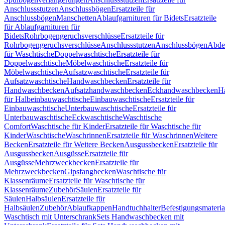
Anschlussstutzen
Anschlussbögen
Ersatzteile für
Anschlussbögen
Manschetten
Ablaufgarnituren für Bidets
Ersatzteile
für Ablaufgarnituren für
Bidets
Rohrbogengeruchsverschlüsse
Ersatzteile für
Rohrbogengeruchsverschlüsse
Anschlussstutzen
Anschlussbögen
Abde
für Waschtische
Doppelwaschtische
Ersatzteile für
Doppelwaschtische
Möbelwaschtische
Ersatzteile für
Möbelwaschtische
Aufsatzwaschtische
Ersatzteile für
Aufsatzwaschtische
Handwaschbecken
Ersatzteile für
Handwaschbecken
Aufsatzhandwaschbecken
Eckhandwaschbecken
H
für Halbeinbauwaschtische
Einbauwaschtische
Ersatzteile für
Einbauwaschtische
Unterbauwaschtische
Ersatzteile für
Unterbauwaschtische
Eckwaschtische
Waschtische
Comfort
Waschtische für Kinder
Ersatzteile für Waschtische für
Kinder
Waschtische
Waschrinnen
Ersatzteile für Waschrinnen
Weitere
Becken
Ersatzteile für Weitere Becken
Ausgussbecken
Ersatzteile für
Ausgussbecken
Ausgüsse
Ersatzteile für
Ausgüsse
Mehrzweckbecken
Ersatzteile für
Mehrzweckbecken
Gipsfangbecken
Waschtische für
Klassenräume
Ersatzteile für Waschtische für
Klassenräume
Zubehör
Säulen
Ersatzteile für
Säulen
Halbsäulen
Ersatzteile für
Halbsäulen
Zubehör
Ablaufkappen
Handtuchhalter
Befestigungsmateria
Waschtisch mit Unterschrank
Sets Handwaschbecken mit