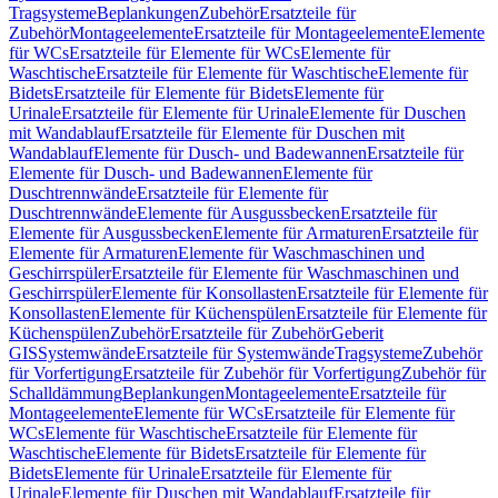
Tragsysteme
Beplankungen
Zubehör
Ersatzteile für
Zubehör
Montageelemente
Ersatzteile für Montageelemente
Elemente
für WCs
Ersatzteile für Elemente für WCs
Elemente für
Waschtische
Ersatzteile für Elemente für Waschtische
Elemente für
Bidets
Ersatzteile für Elemente für Bidets
Elemente für
Urinale
Ersatzteile für Elemente für Urinale
Elemente für Duschen
mit Wandablauf
Ersatzteile für Elemente für Duschen mit
Wandablauf
Elemente für Dusch- und Badewannen
Ersatzteile für
Elemente für Dusch- und Badewannen
Elemente für
Duschtrennwände
Ersatzteile für Elemente für
Duschtrennwände
Elemente für Ausgussbecken
Ersatzteile für
Elemente für Ausgussbecken
Elemente für Armaturen
Ersatzteile für
Elemente für Armaturen
Elemente für Waschmaschinen und
Geschirrspüler
Ersatzteile für Elemente für Waschmaschinen und
Geschirrspüler
Elemente für Konsollasten
Ersatzteile für Elemente für
Konsollasten
Elemente für Küchenspülen
Ersatzteile für Elemente für
Küchenspülen
Zubehör
Ersatzteile für Zubehör
Geberit
GIS
Systemwände
Ersatzteile für Systemwände
Tragsysteme
Zubehör
für Vorfertigung
Ersatzteile für Zubehör für Vorfertigung
Zubehör für
Schalldämmung
Beplankungen
Montageelemente
Ersatzteile für
Montageelemente
Elemente für WCs
Ersatzteile für Elemente für
WCs
Elemente für Waschtische
Ersatzteile für Elemente für
Waschtische
Elemente für Bidets
Ersatzteile für Elemente für
Bidets
Elemente für Urinale
Ersatzteile für Elemente für
Urinale
Elemente für Duschen mit Wandablauf
Ersatzteile für