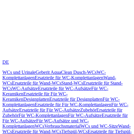
DE
WCs und Urinale
Geberit AquaClean Dusch-WCs
WC-
Komplettanlagen
Ersatzteile für WC-Komplettanlagen
Wand-
WCs
Ersatzteile für Wand-WCs
Stand-WCs
Ersatzteile für Stand-
WCs
WC-Aufsätze
Ersatzteile für WC-Aufsätze
Für WC-
Keramiken
Ersatzteile für Für WC-
Keramiken
Designplatten
Ersatzteile für Designplatten
Für WC-
Komplettanlagen
Ersatzteile für Für WC-Komplettanlagen
Für WC-
Aufsätze
Ersatzteile für Für WC-Aufsätze
Zubehör
Ersatzteile für
Zubehör
Für WC-Komplettanlagen
Für WC-Aufsätze
Ersatzteile für
Für WC-Aufsätze
Für WC-Aufsätze und WC-
Komplettanlagen
WCs
Verbrauchsmaterial
WCs und WC-Sitze
Wand-
WCs
Ersatzteile für Wand-WCs
Tiefspül-WCs
Ersatzteile für Tiefspül-