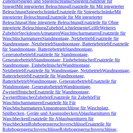
Zubehör
Spiegel und Spiegelschränke
Spiegel
Ersatzteile für
Spiegel
Mit integrierter Beleuchtung
Ersatzteile für Mit integrierter
Beleuchtung
Spiegelschränke
Ersatzteile für Spiegelschränke
Mit
integrierter Beleuchtung
Ersatzteile für Mit integrierter
Beleuchtung
Ohne integrierte Beleuchtung
Ersatzteile für Ohne
integrierte Beleuchtung
Zubehör
Lichtelemente
Griffe
Weiteres
Zubehör
Steckdosen
Armaturen
Waschtischarmaturen
Ersatzteile für
Waschtischarmaturen
Standmontage, Netzbetrieb
Ersatzteile für
Standmontage, Netzbetrieb
Standmontage, Batteriebetrieb
Ersatzteile
für Standmontage, Batteriebetrieb
Standmontage,
Generatorbetrieb
Ersatzteile für Standmontage,
Generatorbetrieb
Standmontage, Einhebelmischer
Ersatzteile für
Standmontage, Einhebelmischer
Wandmontage,
Netzbetrieb
Ersatzteile für Wandmontage, Netzbetrieb
Wandmontage,
Batteriebetrieb
Ersatzteile für Wandmontage,
Batteriebetrieb
Wandmontage, Generatorbetrieb
Ersatzteile für
Wandmontage, Generatorbetrieb
Wandmontage,
Zweigriffmischer
Ersatzteile für Wandmontage,
Zweigriffmischer
Zubehör
Ersatzteile für Zubehör
Für
Waschtischarmaturen
Ersatzteile für Für
Waschtischarmaturen
Apparateanschlüsse für Waschplatz,
Spülbecken, Geräte und Ausgussbecken
Ablaufgarnituren für
Waschbecken
Ersatzteile für Ablaufgarnituren für
Waschbecken
Rohrbogengeruchsverschlüsse
Ersatzteile für
Rohrbogengeruchsverschlüsse
Rohrbogengeruchsverschlüsse,