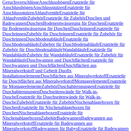
Geruchsverschlüsse
Anschlussbögen
Ersatzteile für
Anschlussbögen
Anschlussstutzen
Ersatzteile für
Anschlussstutzen
Ablaufventile
Ersatzteile für
Ablaufventile
Zubehör
Ersatzteile für Zubehör
Duschen und
Badewannen
Duschen
Bodenentwässerung für Duschen
Ersatzteile
für Bodenentwässerung für Duschen
Duschrinnen
Ersatzteile für
Duschrinnen
Zubehör für Duschrinnen
Ersatzteile für Zubehör für
Duschrinnen
Duschbodenabläufe
Ersatzteile für
Duschbodenabläufe
Zubehör für Duschbodenabläufe
Ersatzteile für
Zubehör für Duschbodenabläufe
Wandabläufe
Ersatzteile für
Wandabläufe
Zubehör für Wandabläufe
Ersatzteile für Zubehör für
Wandabläufe
Duschwannen und Duschflächen
Ersatzteile für
Duschwannen und Duschflächen
Duschflächen aus
Mineralwerkstoff und Geberit Duofix
Installationselemente
Duschflächen aus Mineralwerkstoff
Ersatzteile
für Duschflächen aus Mineralwerkstoff
Montageelemente
Ersatzteile
für Montageelemente
Zubehör
Duschabtrennungen
Ersatzteile für
Duschabtrennungen
Duschseitenwände für Walk-in-
Dusche
Ersatzteile für Duschseitenwände für Walk-in-
Dusche
Zubehör
Ersatzteile für Zubehör
Nischenablageboxen für
Duschen
Ersatzteile für Nischenablageboxen für
Duschen
Nischenablageboxen
Ersatzteile für
Nischenablageboxen
Zubehör
Badewannen
Badewannen aus
Mineralwerkstoff
Ersatzteile für Badewannen aus
Mineralwerkstoff
Badewannen für Babys
Ersatzteile für Badewannen