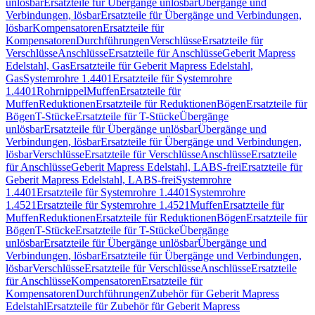
unlösbar
Ersatzteile für Übergänge unlösbar
Übergänge und
Verbindungen, lösbar
Ersatzteile für Übergänge und Verbindungen,
lösbar
Kompensatoren
Ersatzteile für
Kompensatoren
Durchführungen
Verschlüsse
Ersatzteile für
Verschlüsse
Anschlüsse
Ersatzteile für Anschlüsse
Geberit Mapress
Edelstahl, Gas
Ersatzteile für Geberit Mapress Edelstahl,
Gas
Systemrohre 1.4401
Ersatzteile für Systemrohre
1.4401
Rohrnippel
Muffen
Ersatzteile für
Muffen
Reduktionen
Ersatzteile für Reduktionen
Bögen
Ersatzteile für
Bögen
T-Stücke
Ersatzteile für T-Stücke
Übergänge
unlösbar
Ersatzteile für Übergänge unlösbar
Übergänge und
Verbindungen, lösbar
Ersatzteile für Übergänge und Verbindungen,
lösbar
Verschlüsse
Ersatzteile für Verschlüsse
Anschlüsse
Ersatzteile
für Anschlüsse
Geberit Mapress Edelstahl, LABS-frei
Ersatzteile für
Geberit Mapress Edelstahl, LABS-frei
Systemrohre
1.4401
Ersatzteile für Systemrohre 1.4401
Systemrohre
1.4521
Ersatzteile für Systemrohre 1.4521
Muffen
Ersatzteile für
Muffen
Reduktionen
Ersatzteile für Reduktionen
Bögen
Ersatzteile für
Bögen
T-Stücke
Ersatzteile für T-Stücke
Übergänge
unlösbar
Ersatzteile für Übergänge unlösbar
Übergänge und
Verbindungen, lösbar
Ersatzteile für Übergänge und Verbindungen,
lösbar
Verschlüsse
Ersatzteile für Verschlüsse
Anschlüsse
Ersatzteile
für Anschlüsse
Kompensatoren
Ersatzteile für
Kompensatoren
Durchführungen
Zubehör für Geberit Mapress
Edelstahl
Ersatzteile für Zubehör für Geberit Mapress