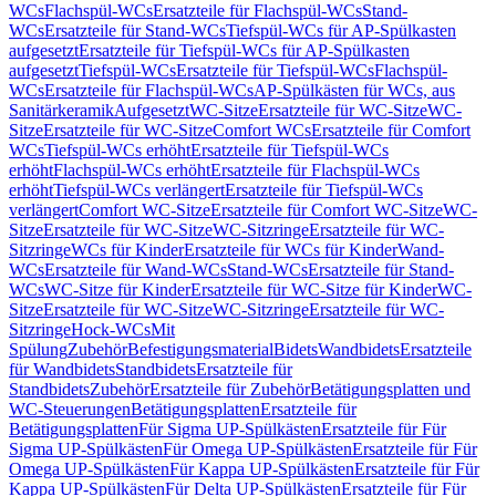
WCs
Flachspül-WCs
Ersatzteile für Flachspül-WCs
Stand-
WCs
Ersatzteile für Stand-WCs
Tiefspül-WCs für AP-Spülkasten
aufgesetzt
Ersatzteile für Tiefspül-WCs für AP-Spülkasten
aufgesetzt
Tiefspül-WCs
Ersatzteile für Tiefspül-WCs
Flachspül-
WCs
Ersatzteile für Flachspül-WCs
AP-Spülkästen für WCs, aus
Sanitärkeramik
Aufgesetzt
WC-Sitze
Ersatzteile für WC-Sitze
WC-
Sitze
Ersatzteile für WC-Sitze
Comfort WCs
Ersatzteile für Comfort
WCs
Tiefspül-WCs erhöht
Ersatzteile für Tiefspül-WCs
erhöht
Flachspül-WCs erhöht
Ersatzteile für Flachspül-WCs
erhöht
Tiefspül-WCs verlängert
Ersatzteile für Tiefspül-WCs
verlängert
Comfort WC-Sitze
Ersatzteile für Comfort WC-Sitze
WC-
Sitze
Ersatzteile für WC-Sitze
WC-Sitzringe
Ersatzteile für WC-
Sitzringe
WCs für Kinder
Ersatzteile für WCs für Kinder
Wand-
WCs
Ersatzteile für Wand-WCs
Stand-WCs
Ersatzteile für Stand-
WCs
WC-Sitze für Kinder
Ersatzteile für WC-Sitze für Kinder
WC-
Sitze
Ersatzteile für WC-Sitze
WC-Sitzringe
Ersatzteile für WC-
Sitzringe
Hock-WCs
Mit
Spülung
Zubehör
Befestigungsmaterial
Bidets
Wandbidets
Ersatzteile
für Wandbidets
Standbidets
Ersatzteile für
Standbidets
Zubehör
Ersatzteile für Zubehör
Betätigungsplatten und
WC-Steuerungen
Betätigungsplatten
Ersatzteile für
Betätigungsplatten
Für Sigma UP-Spülkästen
Ersatzteile für Für
Sigma UP-Spülkästen
Für Omega UP-Spülkästen
Ersatzteile für Für
Omega UP-Spülkästen
Für Kappa UP-Spülkästen
Ersatzteile für Für
Kappa UP-Spülkästen
Für Delta UP-Spülkästen
Ersatzteile für Für