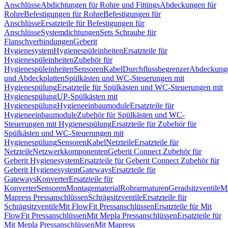
Anschlüsse
Abdichtungen für Rohre und Fittings
Abdeckungen für
Rohre
Befestigungen für Rohre
Befestigungen für
Anschlüsse
Ersatzteile für Befestigungen für
Anschlüsse
Systemdichtungen
Sets Schraube für
Flanschverbindungen
Geberit
Hygienesystem
Hygienespüleinheiten
Ersatzteile für
Hygienespüleinheiten
Zubehör für
Hygienespüleinheiten
Sensoren
Kabel
Durchflussbegrenzer
Abdeckung
und Abdeckplatten
Spülkästen und WC-Steuerungen mit
Hygienespülung
Ersatzteile für Spülkästen und WC-Steuerungen mit
Hygienespülung
UP-Spülkästen mit
Hygienespülung
Hygieneeinbaumodule
Ersatzteile für
Hygieneeinbaumodule
Zubehör für Spülkästen und WC-
Steuerungen mit Hygienespülung
Ersatzteile für Zubehör für
Spülkästen und WC-Steuerungen mit
Hygienespülung
Sensoren
Kabel
Netzteile
Ersatzteile für
Netzteile
Netzwerkkomponenten
Geberit Connect Zubehör für
Geberit Hygienesystem
Ersatzteile für Geberit Connect Zubehör für
Geberit Hygienesystem
Gateways
Ersatzteile für
Gateways
Konverter
Ersatzteile für
Konverter
Sensoren
Montagematerial
Rohrarmaturen
Geradsitzventile
Mi
Mapress Pressanschlüssen
Schrägsitzventile
Ersatzteile für
Schrägsitzventile
Mit FlowFit Pressanschlüssen
Ersatzteile für Mit
FlowFit Pressanschlüssen
Mit Mepla Pressanschlüssen
Ersatzteile für
Mit Mepla Pressanschlüssen
Mit Mapress