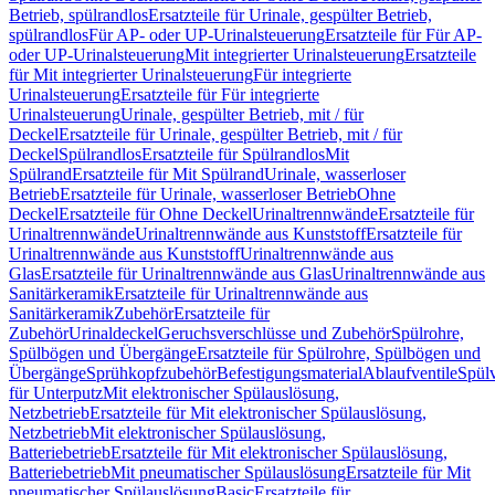
Betrieb, spülrandlos
Ersatzteile für Urinale, gespülter Betrieb,
spülrandlos
Für AP- oder UP-Urinalsteuerung
Ersatzteile für Für AP-
oder UP-Urinalsteuerung
Mit integrierter Urinalsteuerung
Ersatzteile
für Mit integrierter Urinalsteuerung
Für integrierte
Urinalsteuerung
Ersatzteile für Für integrierte
Urinalsteuerung
Urinale, gespülter Betrieb, mit / für
Deckel
Ersatzteile für Urinale, gespülter Betrieb, mit / für
Deckel
Spülrandlos
Ersatzteile für Spülrandlos
Mit
Spülrand
Ersatzteile für Mit Spülrand
Urinale, wasserloser
Betrieb
Ersatzteile für Urinale, wasserloser Betrieb
Ohne
Deckel
Ersatzteile für Ohne Deckel
Urinaltrennwände
Ersatzteile für
Urinaltrennwände
Urinaltrennwände aus Kunststoff
Ersatzteile für
Urinaltrennwände aus Kunststoff
Urinaltrennwände aus
Glas
Ersatzteile für Urinaltrennwände aus Glas
Urinaltrennwände aus
Sanitärkeramik
Ersatzteile für Urinaltrennwände aus
Sanitärkeramik
Zubehör
Ersatzteile für
Zubehör
Urinaldeckel
Geruchsverschlüsse und Zubehör
Spülrohre,
Spülbögen und Übergänge
Ersatzteile für Spülrohre, Spülbögen und
Übergänge
Sprühkopfzubehör
Befestigungsmaterial
Ablaufventile
Spülv
für Unterputz
Mit elektronischer Spülauslösung,
Netzbetrieb
Ersatzteile für Mit elektronischer Spülauslösung,
Netzbetrieb
Mit elektronischer Spülauslösung,
Batteriebetrieb
Ersatzteile für Mit elektronischer Spülauslösung,
Batteriebetrieb
Mit pneumatischer Spülauslösung
Ersatzteile für Mit
pneumatischer Spülauslösung
Basic
Ersatzteile für