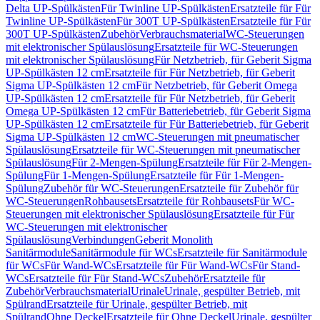
Delta UP-Spülkästen
Für Twinline UP-Spülkästen
Ersatzteile für Für
Twinline UP-Spülkästen
Für 300T UP-Spülkästen
Ersatzteile für Für
300T UP-Spülkästen
Zubehör
Verbrauchsmaterial
WC-Steuerungen
mit elektronischer Spülauslösung
Ersatzteile für WC-Steuerungen
mit elektronischer Spülauslösung
Für Netzbetrieb, für Geberit Sigma
UP-Spülkästen 12 cm
Ersatzteile für Für Netzbetrieb, für Geberit
Sigma UP-Spülkästen 12 cm
Für Netzbetrieb, für Geberit Omega
UP-Spülkästen 12 cm
Ersatzteile für Für Netzbetrieb, für Geberit
Omega UP-Spülkästen 12 cm
Für Batteriebetrieb, für Geberit Sigma
UP-Spülkästen 12 cm
Ersatzteile für Für Batteriebetrieb, für Geberit
Sigma UP-Spülkästen 12 cm
WC-Steuerungen mit pneumatischer
Spülauslösung
Ersatzteile für WC-Steuerungen mit pneumatischer
Spülauslösung
Für 2-Mengen-Spülung
Ersatzteile für Für 2-Mengen-
Spülung
Für 1-Mengen-Spülung
Ersatzteile für Für 1-Mengen-
Spülung
Zubehör für WC-Steuerungen
Ersatzteile für Zubehör für
WC-Steuerungen
Rohbausets
Ersatzteile für Rohbausets
Für WC-
Steuerungen mit elektronischer Spülauslösung
Ersatzteile für Für
WC-Steuerungen mit elektronischer
Spülauslösung
Verbindungen
Geberit Monolith
Sanitärmodule
Sanitärmodule für WCs
Ersatzteile für Sanitärmodule
für WCs
Für Wand-WCs
Ersatzteile für Für Wand-WCs
Für Stand-
WCs
Ersatzteile für Für Stand-WCs
Zubehör
Ersatzteile für
Zubehör
Verbrauchsmaterial
Urinale
Urinale, gespülter Betrieb, mit
Spülrand
Ersatzteile für Urinale, gespülter Betrieb, mit
Spülrand
Ohne Deckel
Ersatzteile für Ohne Deckel
Urinale, gespülter