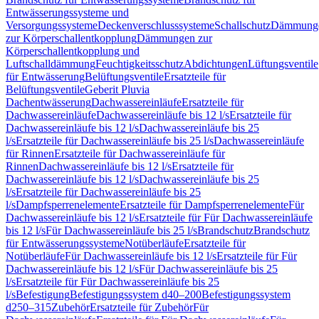
Entwässerungssysteme und
Versorgungssysteme
Deckenverschlusssysteme
Schallschutz
Dämmung
zur Körperschallentkopplung
Dämmungen zur
Körperschallentkopplung und
Luftschalldämmung
Feuchtigkeitsschutz
Abdichtungen
Lüftungsventile
für Entwässerung
Belüftungsventile
Ersatzteile für
Belüftungsventile
Geberit Pluvia
Dachentwässerung
Dachwassereinläufe
Ersatzteile für
Dachwassereinläufe
Dachwassereinläufe bis 12 l/s
Ersatzteile für
Dachwassereinläufe bis 12 l/s
Dachwassereinläufe bis 25
l/s
Ersatzteile für Dachwassereinläufe bis 25 l/s
Dachwassereinläufe
für Rinnen
Ersatzteile für Dachwassereinläufe für
Rinnen
Dachwassereinläufe bis 12 l/s
Ersatzteile für
Dachwassereinläufe bis 12 l/s
Dachwassereinläufe bis 25
l/s
Ersatzteile für Dachwassereinläufe bis 25
l/s
Dampfsperrenelemente
Ersatzteile für Dampfsperrenelemente
Für
Dachwassereinläufe bis 12 l/s
Ersatzteile für Für Dachwassereinläufe
bis 12 l/s
Für Dachwassereinläufe bis 25 l/s
Brandschutz
Brandschutz
für Entwässerungssysteme
Notüberläufe
Ersatzteile für
Notüberläufe
Für Dachwassereinläufe bis 12 l/s
Ersatzteile für Für
Dachwassereinläufe bis 12 l/s
Für Dachwassereinläufe bis 25
l/s
Ersatzteile für Für Dachwassereinläufe bis 25
l/s
Befestigung
Befestigungssystem d40–200
Befestigungssystem
d250–315
Zubehör
Ersatzteile für Zubehör
Für