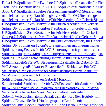
Delta UP-Spülkästen
Für Twinline UP-Spülkästen
Ersatzteile für Für
Twinline UP-Spülkästen
Für 300T UP-Spülkästen
Ersatzteile für Für
300T UP-Spülkästen
Zubehör
Verbrauchsmaterial
WC-Steuerungen
mit elektronischer Spülauslösung
Ersatzteile für WC-Steuerungen
mit elektronischer Spülauslösung
Für Netzbetrieb, für Geberit Sigma
UP-Spülkästen 12 cm
Ersatzteile für Für Netzbetrieb, für Geberit
Sigma UP-Spülkästen 12 cm
Für Netzbetrieb, für Geberit Omega
UP-Spülkästen 12 cm
Ersatzteile für Für Netzbetrieb, für Geberit
Omega UP-Spülkästen 12 cm
Für Batteriebetrieb, für Geberit Sigma
UP-Spülkästen 12 cm
Ersatzteile für Für Batteriebetrieb, für Geberit
Sigma UP-Spülkästen 12 cm
WC-Steuerungen mit pneumatischer
Spülauslösung
Ersatzteile für WC-Steuerungen mit pneumatischer
Spülauslösung
Für 2-Mengen-Spülung
Ersatzteile für Für 2-Mengen-
Spülung
Für 1-Mengen-Spülung
Ersatzteile für Für 1-Mengen-
Spülung
Zubehör für WC-Steuerungen
Ersatzteile für Zubehör für
WC-Steuerungen
Rohbausets
Ersatzteile für Rohbausets
Für WC-
Steuerungen mit elektronischer Spülauslösung
Ersatzteile für Für
WC-Steuerungen mit elektronischer
Spülauslösung
Verbindungen
Geberit Monolith
Sanitärmodule
Sanitärmodule für WCs
Ersatzteile für Sanitärmodule
für WCs
Für Wand-WCs
Ersatzteile für Für Wand-WCs
Für Stand-
WCs
Ersatzteile für Für Stand-WCs
Zubehör
Ersatzteile für
Zubehör
Verbrauchsmaterial
Urinale
Urinale, gespülter Betrieb, mit
Spülrand
Ersatzteile für Urinale, gespülter Betrieb, mit
Spülrand
Ohne Deckel
Ersatzteile für Ohne Deckel
Urinale, gespülter