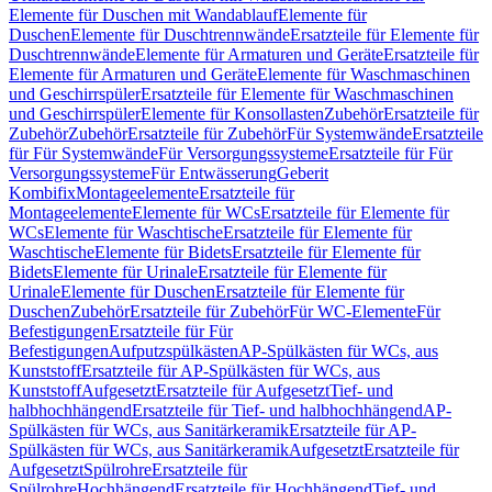
Elemente für Duschen mit Wandablauf
Elemente für
Duschen
Elemente für Duschtrennwände
Ersatzteile für Elemente für
Duschtrennwände
Elemente für Armaturen und Geräte
Ersatzteile für
Elemente für Armaturen und Geräte
Elemente für Waschmaschinen
und Geschirrspüler
Ersatzteile für Elemente für Waschmaschinen
und Geschirrspüler
Elemente für Konsollasten
Zubehör
Ersatzteile für
Zubehör
Zubehör
Ersatzteile für Zubehör
Für Systemwände
Ersatzteile
für Für Systemwände
Für Versorgungssysteme
Ersatzteile für Für
Versorgungssysteme
Für Entwässerung
Geberit
Kombifix
Montageelemente
Ersatzteile für
Montageelemente
Elemente für WCs
Ersatzteile für Elemente für
WCs
Elemente für Waschtische
Ersatzteile für Elemente für
Waschtische
Elemente für Bidets
Ersatzteile für Elemente für
Bidets
Elemente für Urinale
Ersatzteile für Elemente für
Urinale
Elemente für Duschen
Ersatzteile für Elemente für
Duschen
Zubehör
Ersatzteile für Zubehör
Für WC-Elemente
Für
Befestigungen
Ersatzteile für Für
Befestigungen
Aufputzspülkästen
AP-Spülkästen für WCs, aus
Kunststoff
Ersatzteile für AP-Spülkästen für WCs, aus
Kunststoff
Aufgesetzt
Ersatzteile für Aufgesetzt
Tief- und
halbhochhängend
Ersatzteile für Tief- und halbhochhängend
AP-
Spülkästen für WCs, aus Sanitärkeramik
Ersatzteile für AP-
Spülkästen für WCs, aus Sanitärkeramik
Aufgesetzt
Ersatzteile für
Aufgesetzt
Spülrohre
Ersatzteile für
Spülrohre
Hochhängend
Ersatzteile für Hochhängend
Tief- und