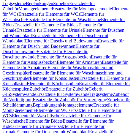
Tragsysteme
Beplankungen
Zubehör
Ersatzteile für
Zubehör
Montageelemente
Ersatzteile für Montageelemente
Elemente
für WCs
Ersatzteile für Elemente für WCs
Elemente für
Waschtische
Ersatzteile für Elemente für Waschtische
Elemente für
Bidets
Ersatzteile für Elemente für Bidets
Elemente für
Urinale
Ersatzteile für Elemente für Urinale
Elemente für Duschen
mit Wandablauf
Ersatzteile für Elemente für Duschen mit
Wandablauf
Elemente für Dusch- und Badewannen
Ersatzteile für
Elemente für Dusch- und Badewannen
Elemente für
Duschtrennwände
Ersatzteile für Elemente für
Duschtrennwände
Elemente für Ausgussbecken
Ersatzteile für
Elemente für Ausgussbecken
Elemente für Armaturen
Ersatzteile für
Elemente für Armaturen
Elemente für Waschmaschinen und
Geschirrspüler
Ersatzteile für Elemente für Waschmaschinen und
Geschirrspüler
Elemente für Konsollasten
Ersatzteile für Elemente für
Konsollasten
Elemente für Küchenspülen
Ersatzteile für Elemente für
Küchenspülen
Zubehör
Ersatzteile für Zubehör
Geberit
GIS
Systemwände
Ersatzteile für Systemwände
Tragsysteme
Zubehör
für Vorfertigung
Ersatzteile für Zubehör für Vorfertigung
Zubehör für
Schalldämmung
Beplankungen
Montageelemente
Ersatzteile für
Montageelemente
Elemente für WCs
Ersatzteile für Elemente für
WCs
Elemente für Waschtische
Ersatzteile für Elemente für
Waschtische
Elemente für Bidets
Ersatzteile für Elemente für
Bidets
Elemente für Urinale
Ersatzteile für Elemente für
Urinale
Elemente für Duschen mit Wandablauf
Ersatzteile für