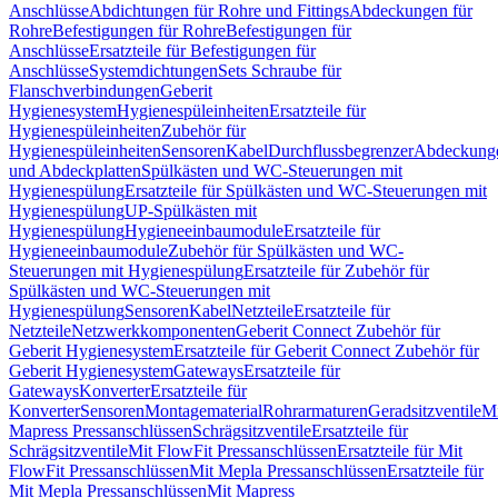
Anschlüsse
Abdichtungen für Rohre und Fittings
Abdeckungen für
Rohre
Befestigungen für Rohre
Befestigungen für
Anschlüsse
Ersatzteile für Befestigungen für
Anschlüsse
Systemdichtungen
Sets Schraube für
Flanschverbindungen
Geberit
Hygienesystem
Hygienespüleinheiten
Ersatzteile für
Hygienespüleinheiten
Zubehör für
Hygienespüleinheiten
Sensoren
Kabel
Durchflussbegrenzer
Abdeckung
und Abdeckplatten
Spülkästen und WC-Steuerungen mit
Hygienespülung
Ersatzteile für Spülkästen und WC-Steuerungen mit
Hygienespülung
UP-Spülkästen mit
Hygienespülung
Hygieneeinbaumodule
Ersatzteile für
Hygieneeinbaumodule
Zubehör für Spülkästen und WC-
Steuerungen mit Hygienespülung
Ersatzteile für Zubehör für
Spülkästen und WC-Steuerungen mit
Hygienespülung
Sensoren
Kabel
Netzteile
Ersatzteile für
Netzteile
Netzwerkkomponenten
Geberit Connect Zubehör für
Geberit Hygienesystem
Ersatzteile für Geberit Connect Zubehör für
Geberit Hygienesystem
Gateways
Ersatzteile für
Gateways
Konverter
Ersatzteile für
Konverter
Sensoren
Montagematerial
Rohrarmaturen
Geradsitzventile
Mi
Mapress Pressanschlüssen
Schrägsitzventile
Ersatzteile für
Schrägsitzventile
Mit FlowFit Pressanschlüssen
Ersatzteile für Mit
FlowFit Pressanschlüssen
Mit Mepla Pressanschlüssen
Ersatzteile für
Mit Mepla Pressanschlüssen
Mit Mapress