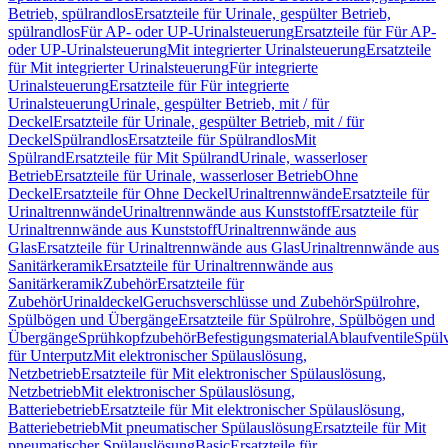
Betrieb, spülrandlos
Ersatzteile für Urinale, gespülter Betrieb,
spülrandlos
Für AP- oder UP-Urinalsteuerung
Ersatzteile für Für AP-
oder UP-Urinalsteuerung
Mit integrierter Urinalsteuerung
Ersatzteile
für Mit integrierter Urinalsteuerung
Für integrierte
Urinalsteuerung
Ersatzteile für Für integrierte
Urinalsteuerung
Urinale, gespülter Betrieb, mit / für
Deckel
Ersatzteile für Urinale, gespülter Betrieb, mit / für
Deckel
Spülrandlos
Ersatzteile für Spülrandlos
Mit
Spülrand
Ersatzteile für Mit Spülrand
Urinale, wasserloser
Betrieb
Ersatzteile für Urinale, wasserloser Betrieb
Ohne
Deckel
Ersatzteile für Ohne Deckel
Urinaltrennwände
Ersatzteile für
Urinaltrennwände
Urinaltrennwände aus Kunststoff
Ersatzteile für
Urinaltrennwände aus Kunststoff
Urinaltrennwände aus
Glas
Ersatzteile für Urinaltrennwände aus Glas
Urinaltrennwände aus
Sanitärkeramik
Ersatzteile für Urinaltrennwände aus
Sanitärkeramik
Zubehör
Ersatzteile für
Zubehör
Urinaldeckel
Geruchsverschlüsse und Zubehör
Spülrohre,
Spülbögen und Übergänge
Ersatzteile für Spülrohre, Spülbögen und
Übergänge
Sprühkopfzubehör
Befestigungsmaterial
Ablaufventile
Spülv
für Unterputz
Mit elektronischer Spülauslösung,
Netzbetrieb
Ersatzteile für Mit elektronischer Spülauslösung,
Netzbetrieb
Mit elektronischer Spülauslösung,
Batteriebetrieb
Ersatzteile für Mit elektronischer Spülauslösung,
Batteriebetrieb
Mit pneumatischer Spülauslösung
Ersatzteile für Mit
pneumatischer Spülauslösung
Basic
Ersatzteile für