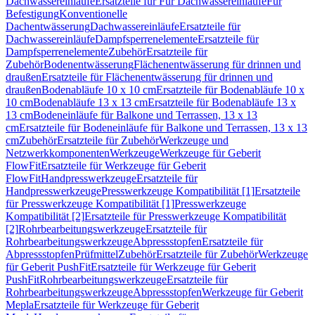
Dachwassereinläufe
Ersatzteile für Für Dachwassereinläufe
Für
Befestigung
Konventionelle
Dachentwässerung
Dachwassereinläufe
Ersatzteile für
Dachwassereinläufe
Dampfsperrenelemente
Ersatzteile für
Dampfsperrenelemente
Zubehör
Ersatzteile für
Zubehör
Bodenentwässerung
Flächenentwässerung für drinnen und
draußen
Ersatzteile für Flächenentwässerung für drinnen und
draußen
Bodenabläufe 10 x 10 cm
Ersatzteile für Bodenabläufe 10 x
10 cm
Bodenabläufe 13 x 13 cm
Ersatzteile für Bodenabläufe 13 x
13 cm
Bodeneinläufe für Balkone und Terrassen, 13 x 13
cm
Ersatzteile für Bodeneinläufe für Balkone und Terrassen, 13 x 13
cm
Zubehör
Ersatzteile für Zubehör
Werkzeuge und
Netzwerkkomponenten
Werkzeuge
Werkzeuge für Geberit
FlowFit
Ersatzteile für Werkzeuge für Geberit
FlowFit
Handpresswerkzeuge
Ersatzteile für
Handpresswerkzeuge
Presswerkzeuge Kompatibilität [1]
Ersatzteile
für Presswerkzeuge Kompatibilität [1]
Presswerkzeuge
Kompatibilität [2]
Ersatzteile für Presswerkzeuge Kompatibilität
[2]
Rohrbearbeitungswerkzeuge
Ersatzteile für
Rohrbearbeitungswerkzeuge
Abpressstopfen
Ersatzteile für
Abpressstopfen
Prüfmittel
Zubehör
Ersatzteile für Zubehör
Werkzeuge
für Geberit PushFit
Ersatzteile für Werkzeuge für Geberit
PushFit
Rohrbearbeitungswerkzeuge
Ersatzteile für
Rohrbearbeitungswerkzeuge
Abpressstopfen
Werkzeuge für Geberit
Mepla
Ersatzteile für Werkzeuge für Geberit