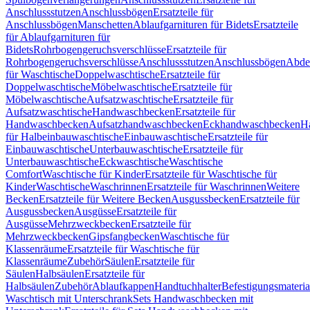
Anschlussstutzen
Anschlussbögen
Ersatzteile für
Anschlussbögen
Manschetten
Ablaufgarnituren für Bidets
Ersatzteile
für Ablaufgarnituren für
Bidets
Rohrbogengeruchsverschlüsse
Ersatzteile für
Rohrbogengeruchsverschlüsse
Anschlussstutzen
Anschlussbögen
Abde
für Waschtische
Doppelwaschtische
Ersatzteile für
Doppelwaschtische
Möbelwaschtische
Ersatzteile für
Möbelwaschtische
Aufsatzwaschtische
Ersatzteile für
Aufsatzwaschtische
Handwaschbecken
Ersatzteile für
Handwaschbecken
Aufsatzhandwaschbecken
Eckhandwaschbecken
H
für Halbeinbauwaschtische
Einbauwaschtische
Ersatzteile für
Einbauwaschtische
Unterbauwaschtische
Ersatzteile für
Unterbauwaschtische
Eckwaschtische
Waschtische
Comfort
Waschtische für Kinder
Ersatzteile für Waschtische für
Kinder
Waschtische
Waschrinnen
Ersatzteile für Waschrinnen
Weitere
Becken
Ersatzteile für Weitere Becken
Ausgussbecken
Ersatzteile für
Ausgussbecken
Ausgüsse
Ersatzteile für
Ausgüsse
Mehrzweckbecken
Ersatzteile für
Mehrzweckbecken
Gipsfangbecken
Waschtische für
Klassenräume
Ersatzteile für Waschtische für
Klassenräume
Zubehör
Säulen
Ersatzteile für
Säulen
Halbsäulen
Ersatzteile für
Halbsäulen
Zubehör
Ablaufkappen
Handtuchhalter
Befestigungsmateria
Waschtisch mit Unterschrank
Sets Handwaschbecken mit