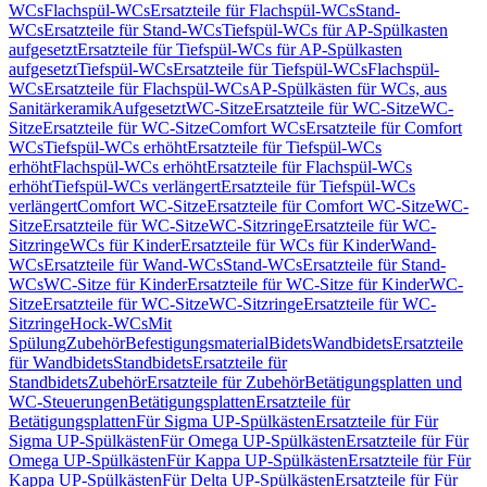
WCs
Flachspül-WCs
Ersatzteile für Flachspül-WCs
Stand-
WCs
Ersatzteile für Stand-WCs
Tiefspül-WCs für AP-Spülkasten
aufgesetzt
Ersatzteile für Tiefspül-WCs für AP-Spülkasten
aufgesetzt
Tiefspül-WCs
Ersatzteile für Tiefspül-WCs
Flachspül-
WCs
Ersatzteile für Flachspül-WCs
AP-Spülkästen für WCs, aus
Sanitärkeramik
Aufgesetzt
WC-Sitze
Ersatzteile für WC-Sitze
WC-
Sitze
Ersatzteile für WC-Sitze
Comfort WCs
Ersatzteile für Comfort
WCs
Tiefspül-WCs erhöht
Ersatzteile für Tiefspül-WCs
erhöht
Flachspül-WCs erhöht
Ersatzteile für Flachspül-WCs
erhöht
Tiefspül-WCs verlängert
Ersatzteile für Tiefspül-WCs
verlängert
Comfort WC-Sitze
Ersatzteile für Comfort WC-Sitze
WC-
Sitze
Ersatzteile für WC-Sitze
WC-Sitzringe
Ersatzteile für WC-
Sitzringe
WCs für Kinder
Ersatzteile für WCs für Kinder
Wand-
WCs
Ersatzteile für Wand-WCs
Stand-WCs
Ersatzteile für Stand-
WCs
WC-Sitze für Kinder
Ersatzteile für WC-Sitze für Kinder
WC-
Sitze
Ersatzteile für WC-Sitze
WC-Sitzringe
Ersatzteile für WC-
Sitzringe
Hock-WCs
Mit
Spülung
Zubehör
Befestigungsmaterial
Bidets
Wandbidets
Ersatzteile
für Wandbidets
Standbidets
Ersatzteile für
Standbidets
Zubehör
Ersatzteile für Zubehör
Betätigungsplatten und
WC-Steuerungen
Betätigungsplatten
Ersatzteile für
Betätigungsplatten
Für Sigma UP-Spülkästen
Ersatzteile für Für
Sigma UP-Spülkästen
Für Omega UP-Spülkästen
Ersatzteile für Für
Omega UP-Spülkästen
Für Kappa UP-Spülkästen
Ersatzteile für Für
Kappa UP-Spülkästen
Für Delta UP-Spülkästen
Ersatzteile für Für