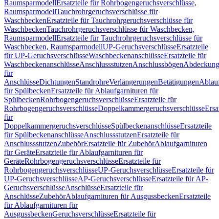
Raumsparmodell
Ersatzteile für Rohrbogengeruchsverschlüsse,
Raumsparmodell
Tauchrohrgeruchsverschlüsse für
Waschbecken
Ersatzteile für Tauchrohrgeruchsverschlüsse für
Waschbecken
Tauchrohrgeruchsverschlüsse für Waschbecken,
Raumsparmodell
Ersatzteile für Tauchrohrgeruchsverschlüsse für
Waschbecken, Raumsparmodell
UP-Geruchsverschlüsse
Ersatzteile
für UP-Geruchsverschlüsse
Waschbeckenanschlüsse
Ersatzteile für
Waschbeckenanschlüsse
Anschlussstutzen
Anschlussbögen
Abdeckung
für
Anschlüsse
Dichtungen
Standrohre
Verlängerungen
Betätigungen
Ablauf
für Spülbecken
Ersatzteile für Ablaufgarnituren für
Spülbecken
Rohrbogengeruchsverschlüsse
Ersatzteile für
Rohrbogengeruchsverschlüsse
Doppelkammergeruchsverschlüsse
Ersa
für
Doppelkammergeruchsverschlüsse
Spülbeckenanschlüsse
Ersatzteile
für Spülbeckenanschlüsse
Anschlussstutzen
Ersatzteile für
Anschlussstutzen
Zubehör
Ersatzteile für Zubehör
Ablaufgarnituren
für Geräte
Ersatzteile für Ablaufgarnituren für
Geräte
Rohrbogengeruchsverschlüsse
Ersatzteile für
Rohrbogengeruchsverschlüsse
UP-Geruchsverschlüsse
Ersatzteile für
UP-Geruchsverschlüsse
AP-Geruchsverschlüsse
Ersatzteile für AP-
Geruchsverschlüsse
Anschlüsse
Ersatzteile für
Anschlüsse
Zubehör
Ablaufgarnituren für Ausgussbecken
Ersatzteile
für Ablaufgarnituren für
Ausgussbecken
Geruchsverschlüsse
Ersatzteile für