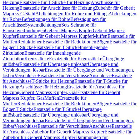
Heizung
Ersatzteile für T-Stücke für Heizung
Anschlüsse für
Heizung
Ersatzteile für Anschlüsse für Heizung
Zubehör für Geberit
Mapress C-Stahl
Abdichtungen für Rohre und Fittings
Abdeckungen
für Rohre
Befestigungen für Rohre
Befestigungen für
Anschlüsse
Systemdichtungen
Sets Schraube für
Flanschverbindungen
Geberit Mapress Kupfer
Geberit Mapress
Kupfer
Ersatzteile für Geberit Mapress Kupfer
Muffen
Ersatzteile für
Muffen
Reduktionen
Ersatzteile für Reduktionen
Bögen
Ersatzteile für
Bögen
T-Stücke
Ersatzteile für T-Stücke
Innenliegende
Zirkulation
Ersatzteile für Innenliegende
Zirkulation
Kreuzstücke
Ersatzteile für Kreuzstücke
Übergänge
unlösbar
Ersatzteile für Übergänge unlösbar
Übergänge und
Verbindungen, lösbar
Ersatzteile für Übergänge und Verbindungen,
lösbar
Verschlüsse
Ersatzteile für Verschlüsse
Anschlüsse
Ersatzteile
für Anschlüsse
T-Stücke für Heizung
Ersatzteile für T-Stücke für
Heizung
Anschlüsse für Heizung
Ersatzteile für Anschlüsse für
Heizung
Geberit Mapress Kupfer, Gas
Ersatzteile für Geberit
Mapress Kupfer, Gas
Muffen
Ersatzteile für
Muffen
Reduktionen
Ersatzteile für Reduktionen
Bögen
Ersatzteile für
Bögen
T-Stücke
Ersatzteile für T-Stücke
Übergänge
unlösbar
Ersatzteile für Übergänge unlösbar
Übergänge und
Verbindungen, lösbar
Ersatzteile für Übergänge und Verbindungen,
lösbar
Verschlüsse
Ersatzteile für Verschlüsse
Anschlüsse
Ersatzteile
für Anschlüsse
Zubehör für Geberit Mapress Kupfer
Ersatzteile für
Zubehör für Geberit Mapress Kupfer
Dämmungen für