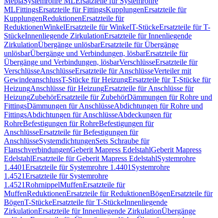
Mepla
Systemrohre ML
Ersatzteile für Systemrohre
ML
Fittings
Ersatzteile für Fittings
Kupplungen
Ersatzteile für
Kupplungen
Reduktionen
Ersatzteile für
Reduktionen
Winkel
Ersatzteile für Winkel
T-Stücke
Ersatzteile für T-
Stücke
Innenliegende Zirkulation
Ersatzteile für Innenliegende
Zirkulation
Übergänge unlösbar
Ersatzteile für Übergänge
unlösbar
Übergänge und Verbindungen, lösbar
Ersatzteile für
Übergänge und Verbindungen, lösbar
Verschlüsse
Ersatzteile für
Verschlüsse
Anschlüsse
Ersatzteile für Anschlüsse
Verteiler mit
Gewindeanschluss
T-Stücke für Heizung
Ersatzteile für T-Stücke für
Heizung
Anschlüsse für Heizung
Ersatzteile für Anschlüsse für
Heizung
Zubehör
Ersatzteile für Zubehör
Dämmungen für Rohre und
Fittings
Dämmungen für Anschlüsse
Abdichtungen für Rohre und
Fittings
Abdichtungen für Anschlüsse
Abdeckungen für
Rohre
Befestigungen für Rohre
Befestigungen für
Anschlüsse
Ersatzteile für Befestigungen für
Anschlüsse
Systemdichtungen
Sets Schraube für
Flanschverbindungen
Geberit Mapress Edelstahl
Geberit Mapress
Edelstahl
Ersatzteile für Geberit Mapress Edelstahl
Systemrohre
1.4401
Ersatzteile für Systemrohre 1.4401
Systemrohre
1.4521
Ersatzteile für Systemrohre
1.4521
Rohrnippel
Muffen
Ersatzteile für
Muffen
Reduktionen
Ersatzteile für Reduktionen
Bögen
Ersatzteile für
Bögen
T-Stücke
Ersatzteile für T-Stücke
Innenliegende
Zirkulation
Ersatzteile für Innenliegende Zirkulation
Übergänge