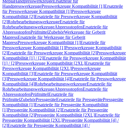
Mepla
Handpresswerkzeuge
Ersatzteile für
Handpresswerkzeuge
Presswerkzeuge Kompatibilität [1]
Ersatzteile
für Presswerkzeuge Kompatibilität [1]
Presswerkzeuge
Kompatibilität [2]
Ersatzteile für Presswerkzeuge Kompatibilität
[2]
Rohrbearbeitungswerkzeuge
Ersatzteile für
Rohrbearbeitungswerkzeuge
Abpressstopfen
Ersatzteile für
Abpressstopfen
Prüfmittel
Zubehör
Werkzeuge für Geberit
Mapress
Ersatzteile für Werkzeuge für Geberit
Mapress
Presswerkzeuge Kompatibilität [1]
Ersatzteile für
Presswerkzeuge Kompatibilität [1]
Presswerkzeuge Kompatibilität
[2]
Ersatzteile für Presswerkzeuge Kompatibilität [2]
Presswerkzeuge
Kompatibilität [1] / [2]
Ersatzteile für Presswerkzeuge Kompatibilität
[1] / [2]
Presswerkzeuge Kompatibilität [2XL]
Ersatzteile für
Presswerkzeuge Kompatibilität [2XL]
Presswerkzeuge
Kompatibilität [3]
Ersatzteile für Presswerkzeuge Kompatibilität
[3]
Presswerkzeuge Kompatibilität [4]
Ersatzteile für Presswerkzeuge
Kompatibilität [4]
Rohrbearbeitungswerkzeuge
Ersatzteile für
Rohrbearbeitungswerkzeuge
Abpressstopfen
Ersatzteile für
Abpressstopfen
Prüfmittel
Ersatzteile für
Prüfmittel
Zubehör
Pressgeräte
Ersatzteile für Pressgeräte
Pressgeräte
Kompatibilität [1]
Ersatzteile für Pressgeräte Kompatibilität
[1]
Pressgeräte Kompatibilität [2]
Ersatzteile für Pressgeräte
Kompatibilität [2]
Pressgeräte Kompatibilität [2XL]
Ersatzteile für
Pressgeräte Kompatibilität [2XL]
Pressgeräte Kompatibilität [4] /
[2]
Ersatzteile für Pressgeräte Kompatibilität [4] /