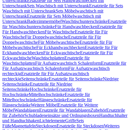
Unterschrank
Ersatzteile für Sets Handwaschbecken mit
Unterschrank
Sets Waschtisch mit Unterschrank
Ersatzteile für Sets
Waschtisch mit Unterschrank
Sets Möbelwaschtisch mit
Unterschrank
Ersatzteile für Sets Möbelwaschtisch mit
Unterschrank
Badezimmermöbel
Waschtischunterschränke
Ersatzteile
für Waschtischunterschränke
Für Handwaschbecken
Ersatzteile für
Für Handwaschbecken
Für Waschtische
Ersatzteile für Für
Waschtische
Für Doppelwaschtische
Ersatzteile für Für
Doppelwaschtische
Für Möbelwaschtische
Ersatzteile für Für
Möbelwaschtische
Für Eckhandwaschbecken
Ersatzteile für Für
Eckhandwaschbecken
Für Eckwaschtische
Ersatzteile für Für
Eckwaschtische
Waschtischplatten
Ersatzteile für
Waschtischplatten
Für Aufsatzwaschtisch Schalenform
Ersatzteile für
Für Aufsatzwaschtisch Schalenform
Für Aufsatzwaschtisch
rechteckig
Ersatzteile für Für Aufsatzwaschtisch
rechteckig
Seitenschränke
Ersatzteile für Seitenschränke
Niedrige
Seitenschränke
Ersatzteile für Niedrige
Seitenschränke
Hochschränke
Ersatzteile für
Hochschränke
Mittelhochschränke
Ersatzteile für
Mittelhochschränke
Hängeschränke
Ersatzteile für
Hängeschränke
Weitere Möbel
Ersatzteile für Weitere
Möbel
Wandablagen
Ersatzteile für Wandablagen
Zubehör
Ersatzteile
für Zubehör
Schubladeneinsätze und Ordnungsboxen
Handtuchhalter
und Handtuchhaken
Lichtelemente
Griffe
Sets
Füße
Magnettafeln
Steckdosen
Ersatzteile für Steckdosen
Weiteres