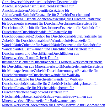
Geruchsverschlüsse
Anschlussbögen
Ersatzteile für
Anschlussbögen
Anschlussstutzen
Ersatzteile für
Anschlussstutzen
Ablaufventile
Ersatzteile für
Ablaufventile
Zubehör
Ersatzteile für Zubehör
Duschen und
Badewannen
Duschen
Bodenentwässerung für Duschen
Ersatzteile
für Bodenentwässerung für Duschen
Duschrinnen
Ersatzteile für
Duschrinnen
Zubehör für Duschrinnen
Ersatzteile für Zubehör für
Duschrinnen
Duschbodenabläufe
Ersatzteile für
Duschbodenabläufe
Zubehör für Duschbodenabläufe
Ersatzteile für
Zubehör für Duschbodenabläufe
Wandabläufe
Ersatzteile für
Wandabläufe
Zubehör für Wandabläufe
Ersatzteile für Zubehör für
Wandabläufe
Duschwannen und Duschflächen
Ersatzteile für
Duschwannen und Duschflächen
Duschflächen aus
Mineralwerkstoff und Geberit Duofix
Installationselemente
Duschflächen aus Mineralwerkstoff
Ersatzteile
für Duschflächen aus Mineralwerkstoff
Montageelemente
Ersatzteile
für Montageelemente
Zubehör
Duschabtrennungen
Ersatzteile für
Duschabtrennungen
Duschseitenwände für Walk-in-
Dusche
Ersatzteile für Duschseitenwände für Walk-in-
Dusche
Zubehör
Ersatzteile für Zubehör
Nischenablageboxen für
Duschen
Ersatzteile für Nischenablageboxen für
Duschen
Nischenablageboxen
Ersatzteile für
Nischenablageboxen
Zubehör
Badewannen
Badewannen aus
Mineralwerkstoff
Ersatzteile für Badewannen aus
Mineralwerkstoff
Badewannen für Babys
Ersatzteile für Badewannen