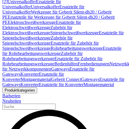
[2]
Universalkoffer
Ersatzteile für
Universalkoffer
Universalkoffer
Ersatzteile für
Universalkoffer
Werkzeuge für Geberit Silent-db20 / Geberit
PE
Ersatzteile für Werkzeuge für Geberit Silent-db20 / Geberit
PE
Elektroschweißwerkzeuge
Ersatzteile für
Elektroschweißwerkzeuge
Zubehör für
Elektroschweißwerkzeuge
Spiegelschweißwerkzeuge
Ersatzteile für
Spiegelschweißwerkzeuge
Zubehör für
Spiegelschweißwerkzeuge
Ersatzteile für Zubehör für
Spiegelschweißwerkzeuge
Rohrbearbeitungswerkzeuge
Ersatzteile
für Rohrbearbeitungswerkzeuge
Zubehör für
Rohrbearbeitungswerkzeuge
Ersatzteile für Zubehör für
Rohrbearbeitungswerkzeuge
Bedienhilfen
Fernbedienungen
Netzwerk
für Netzwerkkomponenten
Gateways
Ersatzteile für
Gateways
Konverter
Ersatzteile für
Konverter
Montagematerial
Geberit Connect
Gateways
Ersatzteile für
Gateways
Konverter
Ersatzteile für Konverter
Montagematerial
Produktkategorien
Badserien
Neuheiten