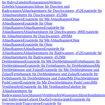
für Babys
Zubehör
Reparatursets
Weiteres
Zubehör
Apparateanschlüsse für Duschen und
Badewannen
Ablaufgarnituren für Duschwannen, d52
Ersatzteile für
Ablaufgarnituren für Duschwannen, d52
Mit
Ablaufkappen
Ersatzteile für Mit Ablaufkappen
Ohne
Ablaufkappen
Ersatzteile für Ohne
Ablaufkappen
Ablaufkappen
Ersatzteile für
Ablaufkappen
Ablaufgarnituren für Duschwannen, d90
Ersatzteile
für Ablaufgarnituren für Duschwannen, d90
Mit
Ablaufkappen
Ersatzteile für Mit Ablaufkappen
Ohne
Ablaufkappen
Ersatzteile für Ohne
Ablaufkappen
Ablaufkappen
Ersatzteile für
Ablaufkappen
Ablaufgarnituren für Badewannen, d52
Ersatzteile für
Ablaufgarnituren für Badewannen, d52
Mit
Drehbetätigung
Ersatzteile für Mit Drehbetätigung
Fertigbausets für
Drehbetätigung
Ersatzteile für Fertigbausets für Drehbetätigung
Mit
Drehbetätigung und Zulauf
Ersatzteile für Mit Drehbetätigung und
Zulauf
Fertigbausets für Drehbetätigung und Zulauf
Ersatzteile für
Fertigbausets für Drehbetätigung und Zulauf
Mit Druckbetätigung
PushControl
Ersatzteile für Mit Druckbetätigung PushControl
Mit
Ventilstopfen
Ersatzteile für Mit Ventilstopfen
Zubehör für
Ablaufgarnituren für
Badewannen
Anschlusssets
Ventilstopfen
Wasseranschlüsse
Installation
und Spülsysteme
Geberit Duofix
Systemwände
Ersatzteile für
Systemwände
Tragsysteme
Ersatzteile für