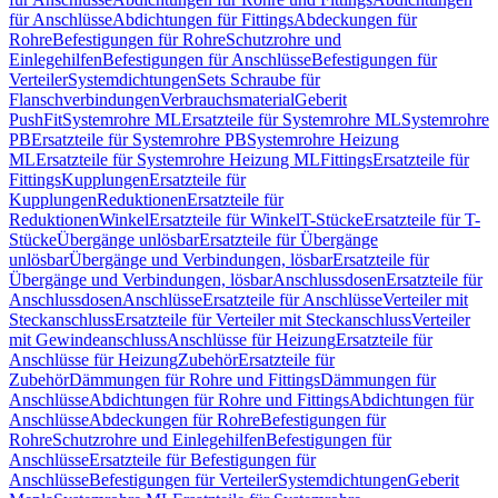
für Anschlüsse
Abdichtungen für Fittings
Abdeckungen für
Rohre
Befestigungen für Rohre
Schutzrohre und
Einlegehilfen
Befestigungen für Anschlüsse
Befestigungen für
Verteiler
Systemdichtungen
Sets Schraube für
Flanschverbindungen
Verbrauchsmaterial
Geberit
PushFit
Systemrohre ML
Ersatzteile für Systemrohre ML
Systemrohre
PB
Ersatzteile für Systemrohre PB
Systemrohre Heizung
ML
Ersatzteile für Systemrohre Heizung ML
Fittings
Ersatzteile für
Fittings
Kupplungen
Ersatzteile für
Kupplungen
Reduktionen
Ersatzteile für
Reduktionen
Winkel
Ersatzteile für Winkel
T-Stücke
Ersatzteile für T-
Stücke
Übergänge unlösbar
Ersatzteile für Übergänge
unlösbar
Übergänge und Verbindungen, lösbar
Ersatzteile für
Übergänge und Verbindungen, lösbar
Anschlussdosen
Ersatzteile für
Anschlussdosen
Anschlüsse
Ersatzteile für Anschlüsse
Verteiler mit
Steckanschluss
Ersatzteile für Verteiler mit Steckanschluss
Verteiler
mit Gewindeanschluss
Anschlüsse für Heizung
Ersatzteile für
Anschlüsse für Heizung
Zubehör
Ersatzteile für
Zubehör
Dämmungen für Rohre und Fittings
Dämmungen für
Anschlüsse
Abdichtungen für Rohre und Fittings
Abdichtungen für
Anschlüsse
Abdeckungen für Rohre
Befestigungen für
Rohre
Schutzrohre und Einlegehilfen
Befestigungen für
Anschlüsse
Ersatzteile für Befestigungen für
Anschlüsse
Befestigungen für Verteiler
Systemdichtungen
Geberit