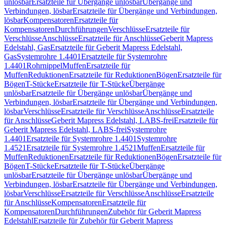
unlösbar
Ersatzteile für Übergänge unlösbar
Übergänge und
Verbindungen, lösbar
Ersatzteile für Übergänge und Verbindungen,
lösbar
Kompensatoren
Ersatzteile für
Kompensatoren
Durchführungen
Verschlüsse
Ersatzteile für
Verschlüsse
Anschlüsse
Ersatzteile für Anschlüsse
Geberit Mapress
Edelstahl, Gas
Ersatzteile für Geberit Mapress Edelstahl,
Gas
Systemrohre 1.4401
Ersatzteile für Systemrohre
1.4401
Rohrnippel
Muffen
Ersatzteile für
Muffen
Reduktionen
Ersatzteile für Reduktionen
Bögen
Ersatzteile für
Bögen
T-Stücke
Ersatzteile für T-Stücke
Übergänge
unlösbar
Ersatzteile für Übergänge unlösbar
Übergänge und
Verbindungen, lösbar
Ersatzteile für Übergänge und Verbindungen,
lösbar
Verschlüsse
Ersatzteile für Verschlüsse
Anschlüsse
Ersatzteile
für Anschlüsse
Geberit Mapress Edelstahl, LABS-frei
Ersatzteile für
Geberit Mapress Edelstahl, LABS-frei
Systemrohre
1.4401
Ersatzteile für Systemrohre 1.4401
Systemrohre
1.4521
Ersatzteile für Systemrohre 1.4521
Muffen
Ersatzteile für
Muffen
Reduktionen
Ersatzteile für Reduktionen
Bögen
Ersatzteile für
Bögen
T-Stücke
Ersatzteile für T-Stücke
Übergänge
unlösbar
Ersatzteile für Übergänge unlösbar
Übergänge und
Verbindungen, lösbar
Ersatzteile für Übergänge und Verbindungen,
lösbar
Verschlüsse
Ersatzteile für Verschlüsse
Anschlüsse
Ersatzteile
für Anschlüsse
Kompensatoren
Ersatzteile für
Kompensatoren
Durchführungen
Zubehör für Geberit Mapress
Edelstahl
Ersatzteile für Zubehör für Geberit Mapress