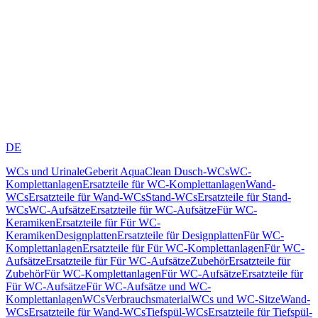
DE
WCs und Urinale
Geberit AquaClean Dusch-WCs
WC-
Komplettanlagen
Ersatzteile für WC-Komplettanlagen
Wand-
WCs
Ersatzteile für Wand-WCs
Stand-WCs
Ersatzteile für Stand-
WCs
WC-Aufsätze
Ersatzteile für WC-Aufsätze
Für WC-
Keramiken
Ersatzteile für Für WC-
Keramiken
Designplatten
Ersatzteile für Designplatten
Für WC-
Komplettanlagen
Ersatzteile für Für WC-Komplettanlagen
Für WC-
Aufsätze
Ersatzteile für Für WC-Aufsätze
Zubehör
Ersatzteile für
Zubehör
Für WC-Komplettanlagen
Für WC-Aufsätze
Ersatzteile für
Für WC-Aufsätze
Für WC-Aufsätze und WC-
Komplettanlagen
WCs
Verbrauchsmaterial
WCs und WC-Sitze
Wand-
WCs
Ersatzteile für Wand-WCs
Tiefspül-WCs
Ersatzteile für Tiefspül-