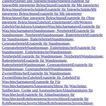
Zubehör
Spiegel und Spiegelschränke
Spiegel
Ersatzteile für
Spiegel
Mit integrierter Beleuchtung
Ersatzteile für Mit integrierter
Beleuchtung
Spiegelschränke
Ersatzteile für Spiegelschränke
Mit
integrierter Beleuchtung
Ersatzteile für Mit integrierter
Beleuchtung
Ohne integrierte Beleuchtung
Ersatzteile für Ohne
integrierte Beleuchtung
Zubehör
Lichtelemente
Griffe
Weiteres
Zubehör
Steckdosen
Armaturen
Waschtischarmaturen
Ersatzteile für
Waschtischarmaturen
Standmontage, Netzbetrieb
Ersatzteile für
Standmontage, Netzbetrieb
Standmontage, Batteriebetrieb
Ersatzteile
für Standmontage, Batteriebetrieb
Standmontage,
Generatorbetrieb
Ersatzteile für Standmontage,
Generatorbetrieb
Standmontage, Einhebelmischer
Ersatzteile für
Standmontage, Einhebelmischer
Wandmontage,
Netzbetrieb
Ersatzteile für Wandmontage, Netzbetrieb
Wandmontage,
Batteriebetrieb
Ersatzteile für Wandmontage,
Batteriebetrieb
Wandmontage, Generatorbetrieb
Ersatzteile für
Wandmontage, Generatorbetrieb
Wandmontage,
Zweigriffmischer
Ersatzteile für Wandmontage,
Zweigriffmischer
Zubehör
Ersatzteile für Zubehör
Für
Waschtischarmaturen
Ersatzteile für Für
Waschtischarmaturen
Apparateanschlüsse für Waschplatz,
Spülbecken, Geräte und Ausgussbecken
Ablaufgarnituren für
Waschbecken
Ersatzteile für Ablaufgarnituren für
Waschbecken
Rohrbogengeruchsverschlüsse
Ersatzteile für
Rohrbogengeruchsverschlüsse
Rohrbogengeruchsverschlüsse,