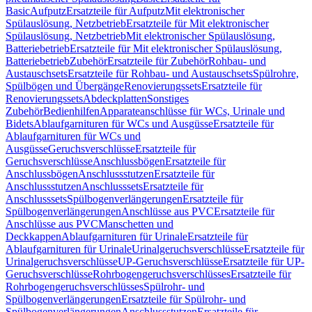
Basic
Aufputz
Ersatzteile für Aufputz
Mit elektronischer
Spülauslösung, Netzbetrieb
Ersatzteile für Mit elektronischer
Spülauslösung, Netzbetrieb
Mit elektronischer Spülauslösung,
Batteriebetrieb
Ersatzteile für Mit elektronischer Spülauslösung,
Batteriebetrieb
Zubehör
Ersatzteile für Zubehör
Rohbau- und
Austauschsets
Ersatzteile für Rohbau- und Austauschsets
Spülrohre,
Spülbögen und Übergänge
Renovierungssets
Ersatzteile für
Renovierungssets
Abdeckplatten
Sonstiges
Zubehör
Bedienhilfen
Apparateanschlüsse für WCs, Urinale und
Bidets
Ablaufgarnituren für WCs und Ausgüsse
Ersatzteile für
Ablaufgarnituren für WCs und
Ausgüsse
Geruchsverschlüsse
Ersatzteile für
Geruchsverschlüsse
Anschlussbögen
Ersatzteile für
Anschlussbögen
Anschlussstutzen
Ersatzteile für
Anschlussstutzen
Anschlusssets
Ersatzteile für
Anschlusssets
Spülbogenverlängerungen
Ersatzteile für
Spülbogenverlängerungen
Anschlüsse aus PVC
Ersatzteile für
Anschlüsse aus PVC
Manschetten und
Deckkappen
Ablaufgarnituren für Urinale
Ersatzteile für
Ablaufgarnituren für Urinale
Urinalgeruchsverschlüsse
Ersatzteile für
Urinalgeruchsverschlüsse
UP-Geruchsverschlüsse
Ersatzteile für UP-
Geruchsverschlüsse
Rohrbogengeruchsverschlüsses
Ersatzteile für
Rohrbogengeruchsverschlüsses
Spülrohr- und
Spülbogenverlängerungen
Ersatzteile für Spülrohr- und
Spülbogenverlängerungen
Anschlussstutzen
Ersatzteile für