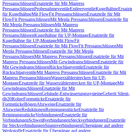
Pressanschlüssen
Ersatzteile für Mit Mapress
Pressanschlüssen
Probenahmeventile
Entleerventile
Kugelhähne
Ersatzt
für Kugelhähne
Mit FlowFit Pressanschlüssen
Ersatzteile für Mit
FlowFit Pressanschlüssen
Mit Mepla Pressanschlüssen
Ersatzteile für
Mit Mepla Pressanschlüssen
Mit Mapress
Pressanschlüssen
Ersatzteile für Mit Mapress
Pressanschlüssen
Kugelhähne für UP-Montage
Ersatzteile für
Kugelhähne für UP-Montage
Mit FlowFit
Pressanschlüssen
Ersatzteile für Mit FlowFit Pressanschlüssen
Mit
Mepla Pressanschlüssen
Ersatzteile für Mit Mepla
Pressanschlüssen
Mit Mapress Pressanschlüssen
Ersatzteile für Mit
Mapress Pressanschlüssen
Mit Gewindeanschlüssen
Ersatzteile für
Mit Gewindeanschlüssen
Rückschlagventile
Ersatzteile für
Rückschlagventile
Mit Mapress Pressanschlüssen
Ersatzteile für Mit
Mapress Pressanschlüssen
Wasserzählerstrecken für UP-
Montage
Ersatzteile für Wasserzählerstrecken für UP-Montage
Mit
Gewindeanschlüssen
Ersatzteile für Mit
Gewindeanschlüssen
Gebäude-Entwässerungssysteme
Geberit Silent-
db20
Rohre
Formstücke
Ersatzteile für
Formstücke
Bögen
Abzweige
Ersatzteile für
Abzweige
Reduktionen
Reinigungsstücke
Ersatzteile für
Reinigungsstücke
Verbindungen
Ersatzteile für
Verbindungen
Schweißverbindungen
Steckverbindungen
Ersatzteile
für Steckverbindungen
Spannverbindungen
Übergänge auf andere
Werkstoffe
Ersatzteile für Übergänge auf andere