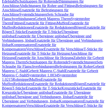
Edelstahl
Schutzkappen für Rohrende
Dämmungen für
Anschlüsse
Abdichtungen für Rohre und Fittings
Befestigungen für
Anschlüsse
Ersatzteile für Befestigungen für
Anschlüsse
Systemdichtungen
Sets Schraube für
Flanschverbindungen
Geberit Mapress Therm
Systemrohre
Therm
Fittings
Ersatzteile für Fittings
Muffen
Ersatzteile für
Muffen
Reduktionen
Ersatzteile für Reduktionen
Bögen
Ersatzteile für
Bögen
T-Stücke
Ersatzteile für T-Stücke
Übergänge
unlösbar
Ersatzteile für Übergänge unlösbar
Übergänge und
Verbindungen, lösbar
Ersatzteile für Übergänge und Verbindungen,
lösbar
Kompensatoren
Ersatzteile für
Kompensatoren
Verschlüsse
Ersatzteile für Verschlüsse
T-Stücke für
Heizung
Ersatzteile für T-Stücke für Heizung
Anschlüsse für
Heizung
Ersatzteile für Anschlüsse für Heizung
Zubehör für Geberit
Mapress Therm
Schutzkappen für Rohrende
Systemdichtungen
Sets
Schraube für Flanschverbindungen
Befestigungen für Rohre
Geberit
Mapress C-Stahl
Geberit Mapress C-Stahl
Ersatzteile für Geberit
Mapress C-Stahl
Systemrohre 1.0034
Systemrohre
1.0215
Rohrnippel
Muffen
Ersatzteile für
Muffen
Reduktionen
Ersatzteile für Reduktionen
Bögen
Ersatzteile für
Bögen
T-Stücke
Ersatzteile für T-Stücke
Kreuzstücke
Ersatzteile für
Kreuzstücke
Übergänge unlösbar
Ersatzteile für Übergänge
unlösbar
Übergänge und Verbindungen, lösbar
Ersatzteile für
Übergänge und Verbindungen, lösbar
Kompensatoren
Ersatzteile für
Kompensatoren
Verschlüsse
Ersatzteile für Verschlüsse
T-Stücke für