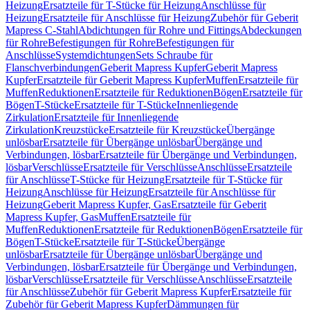
Heizung
Ersatzteile für T-Stücke für Heizung
Anschlüsse für
Heizung
Ersatzteile für Anschlüsse für Heizung
Zubehör für Geberit
Mapress C-Stahl
Abdichtungen für Rohre und Fittings
Abdeckungen
für Rohre
Befestigungen für Rohre
Befestigungen für
Anschlüsse
Systemdichtungen
Sets Schraube für
Flanschverbindungen
Geberit Mapress Kupfer
Geberit Mapress
Kupfer
Ersatzteile für Geberit Mapress Kupfer
Muffen
Ersatzteile für
Muffen
Reduktionen
Ersatzteile für Reduktionen
Bögen
Ersatzteile für
Bögen
T-Stücke
Ersatzteile für T-Stücke
Innenliegende
Zirkulation
Ersatzteile für Innenliegende
Zirkulation
Kreuzstücke
Ersatzteile für Kreuzstücke
Übergänge
unlösbar
Ersatzteile für Übergänge unlösbar
Übergänge und
Verbindungen, lösbar
Ersatzteile für Übergänge und Verbindungen,
lösbar
Verschlüsse
Ersatzteile für Verschlüsse
Anschlüsse
Ersatzteile
für Anschlüsse
T-Stücke für Heizung
Ersatzteile für T-Stücke für
Heizung
Anschlüsse für Heizung
Ersatzteile für Anschlüsse für
Heizung
Geberit Mapress Kupfer, Gas
Ersatzteile für Geberit
Mapress Kupfer, Gas
Muffen
Ersatzteile für
Muffen
Reduktionen
Ersatzteile für Reduktionen
Bögen
Ersatzteile für
Bögen
T-Stücke
Ersatzteile für T-Stücke
Übergänge
unlösbar
Ersatzteile für Übergänge unlösbar
Übergänge und
Verbindungen, lösbar
Ersatzteile für Übergänge und Verbindungen,
lösbar
Verschlüsse
Ersatzteile für Verschlüsse
Anschlüsse
Ersatzteile
für Anschlüsse
Zubehör für Geberit Mapress Kupfer
Ersatzteile für
Zubehör für Geberit Mapress Kupfer
Dämmungen für