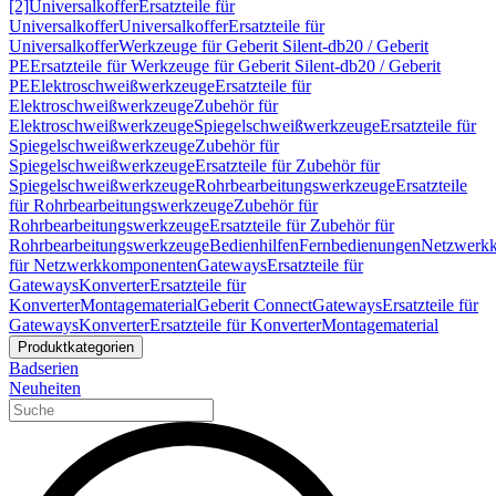
[2]
Universalkoffer
Ersatzteile für
Universalkoffer
Universalkoffer
Ersatzteile für
Universalkoffer
Werkzeuge für Geberit Silent-db20 / Geberit
PE
Ersatzteile für Werkzeuge für Geberit Silent-db20 / Geberit
PE
Elektroschweißwerkzeuge
Ersatzteile für
Elektroschweißwerkzeuge
Zubehör für
Elektroschweißwerkzeuge
Spiegelschweißwerkzeuge
Ersatzteile für
Spiegelschweißwerkzeuge
Zubehör für
Spiegelschweißwerkzeuge
Ersatzteile für Zubehör für
Spiegelschweißwerkzeuge
Rohrbearbeitungswerkzeuge
Ersatzteile
für Rohrbearbeitungswerkzeuge
Zubehör für
Rohrbearbeitungswerkzeuge
Ersatzteile für Zubehör für
Rohrbearbeitungswerkzeuge
Bedienhilfen
Fernbedienungen
Netzwerk
für Netzwerkkomponenten
Gateways
Ersatzteile für
Gateways
Konverter
Ersatzteile für
Konverter
Montagematerial
Geberit Connect
Gateways
Ersatzteile für
Gateways
Konverter
Ersatzteile für Konverter
Montagematerial
Produktkategorien
Badserien
Neuheiten