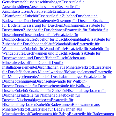
Geruchsverschlüsse
Anschlussbögen
Ersatzteile für
Anschlussbögen
Anschlussstutzen
Ersatzteile für
Anschlussstutzen
Ablaufventile
Ersatzteile für
Ablaufventile
Zubehör
Ersatzteile für Zubehör
Duschen und
Badewannen
Duschen
Bodenentwässerung für Duschen
Ersatzteile
für Bodenentwässerung für Duschen
Duschrinnen
Ersatzteile für
Duschrinnen
Zubehör für Duschrinnen
Ersatzteile für Zubehör für
Duschrinnen
Duschbodenabläufe
Ersatzteile für
Duschbodenabläufe
Zubehör für Duschbodenabläufe
Ersatzteile für
Zubehör für Duschbodenabläufe
Wandabläufe
Ersatzteile für
Wandabläufe
Zubehör für Wandabläufe
Ersatzteile für Zubehör für
Wandabläufe
Duschwannen und Duschflächen
Ersatzteile für
Duschwannen und Duschflächen
Duschflächen aus
Mineralwerkstoff und Geberit Duofix
Installationselemente
Duschflächen aus Mineralwerkstoff
Ersatzteile
für Duschflächen aus Mineralwerkstoff
Montageelemente
Ersatzteile
für Montageelemente
Zubehör
Duschabtrennungen
Ersatzteile für
Duschabtrennungen
Duschseitenwände für Walk-in-
Dusche
Ersatzteile für Duschseitenwände für Walk-in-
Dusche
Zubehör
Ersatzteile für Zubehör
Nischenablageboxen für
Duschen
Ersatzteile für Nischenablageboxen für
Duschen
Nischenablageboxen
Ersatzteile für
Nischenablageboxen
Zubehör
Badewannen
Badewannen aus
Mineralwerkstoff
Ersatzteile für Badewannen aus
Mineralwerkstoff
Badewannen für Babys
Ersatzteile für Badewannen