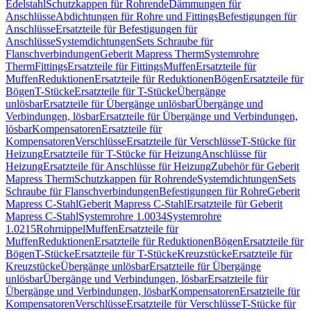
Edelstahl
Schutzkappen für Rohrende
Dämmungen für
Anschlüsse
Abdichtungen für Rohre und Fittings
Befestigungen für
Anschlüsse
Ersatzteile für Befestigungen für
Anschlüsse
Systemdichtungen
Sets Schraube für
Flanschverbindungen
Geberit Mapress Therm
Systemrohre
Therm
Fittings
Ersatzteile für Fittings
Muffen
Ersatzteile für
Muffen
Reduktionen
Ersatzteile für Reduktionen
Bögen
Ersatzteile für
Bögen
T-Stücke
Ersatzteile für T-Stücke
Übergänge
unlösbar
Ersatzteile für Übergänge unlösbar
Übergänge und
Verbindungen, lösbar
Ersatzteile für Übergänge und Verbindungen,
lösbar
Kompensatoren
Ersatzteile für
Kompensatoren
Verschlüsse
Ersatzteile für Verschlüsse
T-Stücke für
Heizung
Ersatzteile für T-Stücke für Heizung
Anschlüsse für
Heizung
Ersatzteile für Anschlüsse für Heizung
Zubehör für Geberit
Mapress Therm
Schutzkappen für Rohrende
Systemdichtungen
Sets
Schraube für Flanschverbindungen
Befestigungen für Rohre
Geberit
Mapress C-Stahl
Geberit Mapress C-Stahl
Ersatzteile für Geberit
Mapress C-Stahl
Systemrohre 1.0034
Systemrohre
1.0215
Rohrnippel
Muffen
Ersatzteile für
Muffen
Reduktionen
Ersatzteile für Reduktionen
Bögen
Ersatzteile für
Bögen
T-Stücke
Ersatzteile für T-Stücke
Kreuzstücke
Ersatzteile für
Kreuzstücke
Übergänge unlösbar
Ersatzteile für Übergänge
unlösbar
Übergänge und Verbindungen, lösbar
Ersatzteile für
Übergänge und Verbindungen, lösbar
Kompensatoren
Ersatzteile für
Kompensatoren
Verschlüsse
Ersatzteile für Verschlüsse
T-Stücke für