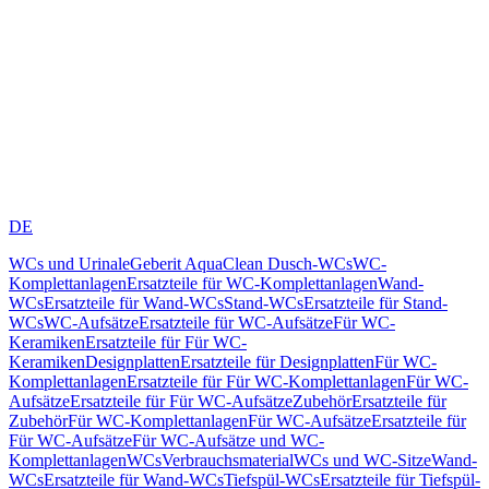
DE
WCs und Urinale
Geberit AquaClean Dusch-WCs
WC-
Komplettanlagen
Ersatzteile für WC-Komplettanlagen
Wand-
WCs
Ersatzteile für Wand-WCs
Stand-WCs
Ersatzteile für Stand-
WCs
WC-Aufsätze
Ersatzteile für WC-Aufsätze
Für WC-
Keramiken
Ersatzteile für Für WC-
Keramiken
Designplatten
Ersatzteile für Designplatten
Für WC-
Komplettanlagen
Ersatzteile für Für WC-Komplettanlagen
Für WC-
Aufsätze
Ersatzteile für Für WC-Aufsätze
Zubehör
Ersatzteile für
Zubehör
Für WC-Komplettanlagen
Für WC-Aufsätze
Ersatzteile für
Für WC-Aufsätze
Für WC-Aufsätze und WC-
Komplettanlagen
WCs
Verbrauchsmaterial
WCs und WC-Sitze
Wand-
WCs
Ersatzteile für Wand-WCs
Tiefspül-WCs
Ersatzteile für Tiefspül-