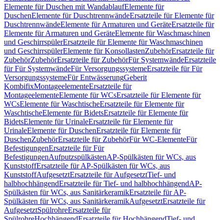
Elemente für Duschen mit Wandablauf
Elemente für
Duschen
Elemente für Duschtrennwände
Ersatzteile für Elemente für
Duschtrennwände
Elemente für Armaturen und Geräte
Ersatzteile für
Elemente für Armaturen und Geräte
Elemente für Waschmaschinen
und Geschirrspüler
Ersatzteile für Elemente für Waschmaschinen
und Geschirrspüler
Elemente für Konsollasten
Zubehör
Ersatzteile für
Zubehör
Zubehör
Ersatzteile für Zubehör
Für Systemwände
Ersatzteile
für Für Systemwände
Für Versorgungssysteme
Ersatzteile für Für
Versorgungssysteme
Für Entwässerung
Geberit
Kombifix
Montageelemente
Ersatzteile für
Montageelemente
Elemente für WCs
Ersatzteile für Elemente für
WCs
Elemente für Waschtische
Ersatzteile für Elemente für
Waschtische
Elemente für Bidets
Ersatzteile für Elemente für
Bidets
Elemente für Urinale
Ersatzteile für Elemente für
Urinale
Elemente für Duschen
Ersatzteile für Elemente für
Duschen
Zubehör
Ersatzteile für Zubehör
Für WC-Elemente
Für
Befestigungen
Ersatzteile für Für
Befestigungen
Aufputzspülkästen
AP-Spülkästen für WCs, aus
Kunststoff
Ersatzteile für AP-Spülkästen für WCs, aus
Kunststoff
Aufgesetzt
Ersatzteile für Aufgesetzt
Tief- und
halbhochhängend
Ersatzteile für Tief- und halbhochhängend
AP-
Spülkästen für WCs, aus Sanitärkeramik
Ersatzteile für AP-
Spülkästen für WCs, aus Sanitärkeramik
Aufgesetzt
Ersatzteile für
Aufgesetzt
Spülrohre
Ersatzteile für
Spülrohre
Hochhängend
Ersatzteile für Hochhängend
Tief- und