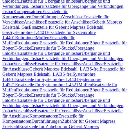
unlösbar
Ersatzteile für Übergänge unlösbar
Übergänge und
Verbindungen, lösbar
Ersatzteile für Übergänge und Verbindungen,
lösbar
Kompensatoren
Ersatzteile für
Kompensatoren
Durchführungen
Verschlüsse
Ersatzteile für
Verschlüsse
Anschlüsse
Ersatzteile für Anschlüsse
Geberit Mapress
Edelstahl, Gas
Ersatzteile für Geberit Mapress Edelstahl,
Gas
Systemrohre 1.4401
Ersatzteile für Systemrohre
1.4401
Rohrnippel
Muffen
Ersatzteile für
Muffen
Reduktionen
Ersatzteile für Reduktionen
Bögen
Ersatzteile für
Bögen
T-Stücke
Ersatzteile für T-Stücke
Übergänge
unlösbar
Ersatzteile für Übergänge unlösbar
Übergänge und
Verbindungen, lösbar
Ersatzteile für Übergänge und Verbindungen,
lösbar
Verschlüsse
Ersatzteile für Verschlüsse
Anschlüsse
Ersatzteile
für Anschlüsse
Geberit Mapress Edelstahl, LABS-frei
Ersatzteile für
Geberit Mapress Edelstahl, LABS-frei
Systemrohre
1.4401
Ersatzteile für Systemrohre 1.4401
Systemrohre
1.4521
Ersatzteile für Systemrohre 1.4521
Muffen
Ersatzteile für
Muffen
Reduktionen
Ersatzteile für Reduktionen
Bögen
Ersatzteile für
Bögen
T-Stücke
Ersatzteile für T-Stücke
Übergänge
unlösbar
Ersatzteile für Übergänge unlösbar
Übergänge und
Verbindungen, lösbar
Ersatzteile für Übergänge und Verbindungen,
lösbar
Verschlüsse
Ersatzteile für Verschlüsse
Anschlüsse
Ersatzteile
für Anschlüsse
Kompensatoren
Ersatzteile für
Kompensatoren
Durchführungen
Zubehör für Geberit Mapress
Edelstahl
Ersatzteile für Zubehör für Geberit Mapress