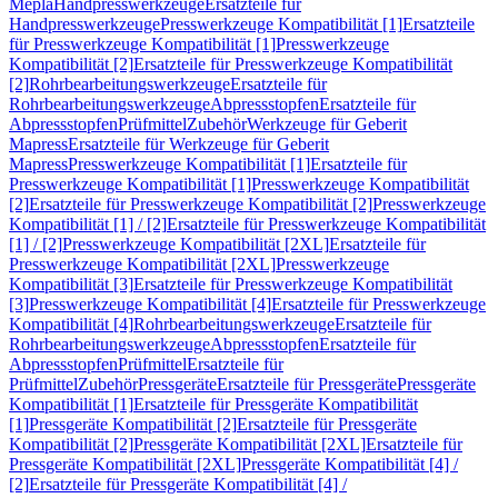
Mepla
Handpresswerkzeuge
Ersatzteile für
Handpresswerkzeuge
Presswerkzeuge Kompatibilität [1]
Ersatzteile
für Presswerkzeuge Kompatibilität [1]
Presswerkzeuge
Kompatibilität [2]
Ersatzteile für Presswerkzeuge Kompatibilität
[2]
Rohrbearbeitungswerkzeuge
Ersatzteile für
Rohrbearbeitungswerkzeuge
Abpressstopfen
Ersatzteile für
Abpressstopfen
Prüfmittel
Zubehör
Werkzeuge für Geberit
Mapress
Ersatzteile für Werkzeuge für Geberit
Mapress
Presswerkzeuge Kompatibilität [1]
Ersatzteile für
Presswerkzeuge Kompatibilität [1]
Presswerkzeuge Kompatibilität
[2]
Ersatzteile für Presswerkzeuge Kompatibilität [2]
Presswerkzeuge
Kompatibilität [1] / [2]
Ersatzteile für Presswerkzeuge Kompatibilität
[1] / [2]
Presswerkzeuge Kompatibilität [2XL]
Ersatzteile für
Presswerkzeuge Kompatibilität [2XL]
Presswerkzeuge
Kompatibilität [3]
Ersatzteile für Presswerkzeuge Kompatibilität
[3]
Presswerkzeuge Kompatibilität [4]
Ersatzteile für Presswerkzeuge
Kompatibilität [4]
Rohrbearbeitungswerkzeuge
Ersatzteile für
Rohrbearbeitungswerkzeuge
Abpressstopfen
Ersatzteile für
Abpressstopfen
Prüfmittel
Ersatzteile für
Prüfmittel
Zubehör
Pressgeräte
Ersatzteile für Pressgeräte
Pressgeräte
Kompatibilität [1]
Ersatzteile für Pressgeräte Kompatibilität
[1]
Pressgeräte Kompatibilität [2]
Ersatzteile für Pressgeräte
Kompatibilität [2]
Pressgeräte Kompatibilität [2XL]
Ersatzteile für
Pressgeräte Kompatibilität [2XL]
Pressgeräte Kompatibilität [4] /
[2]
Ersatzteile für Pressgeräte Kompatibilität [4] /