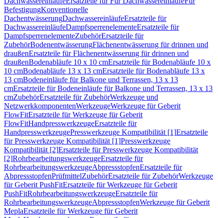
Dachwassereinläufe
Ersatzteile für Für Dachwassereinläufe
Für
Befestigung
Konventionelle
Dachentwässerung
Dachwassereinläufe
Ersatzteile für
Dachwassereinläufe
Dampfsperrenelemente
Ersatzteile für
Dampfsperrenelemente
Zubehör
Ersatzteile für
Zubehör
Bodenentwässerung
Flächenentwässerung für drinnen und
draußen
Ersatzteile für Flächenentwässerung für drinnen und
draußen
Bodenabläufe 10 x 10 cm
Ersatzteile für Bodenabläufe 10 x
10 cm
Bodenabläufe 13 x 13 cm
Ersatzteile für Bodenabläufe 13 x
13 cm
Bodeneinläufe für Balkone und Terrassen, 13 x 13
cm
Ersatzteile für Bodeneinläufe für Balkone und Terrassen, 13 x 13
cm
Zubehör
Ersatzteile für Zubehör
Werkzeuge und
Netzwerkkomponenten
Werkzeuge
Werkzeuge für Geberit
FlowFit
Ersatzteile für Werkzeuge für Geberit
FlowFit
Handpresswerkzeuge
Ersatzteile für
Handpresswerkzeuge
Presswerkzeuge Kompatibilität [1]
Ersatzteile
für Presswerkzeuge Kompatibilität [1]
Presswerkzeuge
Kompatibilität [2]
Ersatzteile für Presswerkzeuge Kompatibilität
[2]
Rohrbearbeitungswerkzeuge
Ersatzteile für
Rohrbearbeitungswerkzeuge
Abpressstopfen
Ersatzteile für
Abpressstopfen
Prüfmittel
Zubehör
Ersatzteile für Zubehör
Werkzeuge
für Geberit PushFit
Ersatzteile für Werkzeuge für Geberit
PushFit
Rohrbearbeitungswerkzeuge
Ersatzteile für
Rohrbearbeitungswerkzeuge
Abpressstopfen
Werkzeuge für Geberit
Mepla
Ersatzteile für Werkzeuge für Geberit