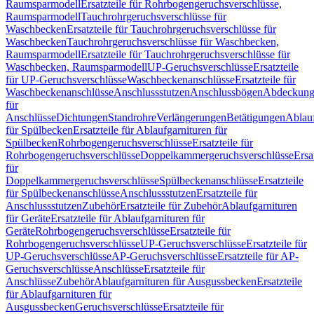
Raumsparmodell
Ersatzteile für Rohrbogengeruchsverschlüsse,
Raumsparmodell
Tauchrohrgeruchsverschlüsse für
Waschbecken
Ersatzteile für Tauchrohrgeruchsverschlüsse für
Waschbecken
Tauchrohrgeruchsverschlüsse für Waschbecken,
Raumsparmodell
Ersatzteile für Tauchrohrgeruchsverschlüsse für
Waschbecken, Raumsparmodell
UP-Geruchsverschlüsse
Ersatzteile
für UP-Geruchsverschlüsse
Waschbeckenanschlüsse
Ersatzteile für
Waschbeckenanschlüsse
Anschlussstutzen
Anschlussbögen
Abdeckung
für
Anschlüsse
Dichtungen
Standrohre
Verlängerungen
Betätigungen
Ablauf
für Spülbecken
Ersatzteile für Ablaufgarnituren für
Spülbecken
Rohrbogengeruchsverschlüsse
Ersatzteile für
Rohrbogengeruchsverschlüsse
Doppelkammergeruchsverschlüsse
Ersa
für
Doppelkammergeruchsverschlüsse
Spülbeckenanschlüsse
Ersatzteile
für Spülbeckenanschlüsse
Anschlussstutzen
Ersatzteile für
Anschlussstutzen
Zubehör
Ersatzteile für Zubehör
Ablaufgarnituren
für Geräte
Ersatzteile für Ablaufgarnituren für
Geräte
Rohrbogengeruchsverschlüsse
Ersatzteile für
Rohrbogengeruchsverschlüsse
UP-Geruchsverschlüsse
Ersatzteile für
UP-Geruchsverschlüsse
AP-Geruchsverschlüsse
Ersatzteile für AP-
Geruchsverschlüsse
Anschlüsse
Ersatzteile für
Anschlüsse
Zubehör
Ablaufgarnituren für Ausgussbecken
Ersatzteile
für Ablaufgarnituren für
Ausgussbecken
Geruchsverschlüsse
Ersatzteile für