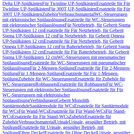
Delta UP-Spülkästen
Für Twinline UP-Spülkästen
Ersatzteile für Für
Twinline UP-Spülkästen
Für 300T UP-Spülkästen
Ersatzteile für Für
300T UP-Spülkästen
Zubehör
Verbrauchsmaterial
WC-Steuerungen
mit elektronischer Spülauslösung
Ersatzteile für WC-Steuerungen
mit elektronischer Spülauslösung
Für Netzbetrieb, für Geberit Sigma
UP-Spülkästen 12 cm
Ersatzteile für Für Netzbetrieb, für Geberit
Sigma UP-Spülkästen 12 cm
Für Netzbetrieb, für Geberit Omega
UP-Spülkästen 12 cm
Ersatzteile für Für Netzbetrieb, für Geberit
Omega UP-Spülkästen 12 cm
Für Batteriebetrieb, für Geberit Sigma
UP-Spülkästen 12 cm
Ersatzteile für Für Batteriebetrieb, für Geberit
Sigma UP-Spülkästen 12 cm
WC-Steuerungen mit pneumatischer
Spülauslösung
Ersatzteile für WC-Steuerungen mit pneumatischer
Spülauslösung
Für 2-Mengen-Spülung
Ersatzteile für Für 2-Mengen-
Spülung
Für 1-Mengen-Spülung
Ersatzteile für Für 1-Mengen-
Spülung
Zubehör für WC-Steuerungen
Ersatzteile für Zubehör für
WC-Steuerungen
Rohbausets
Ersatzteile für Rohbausets
Für WC-
Steuerungen mit elektronischer Spülauslösung
Ersatzteile für Für
WC-Steuerungen mit elektronischer
Spülauslösung
Verbindungen
Geberit Monolith
Sanitärmodule
Sanitärmodule für WCs
Ersatzteile für Sanitärmodule
für WCs
Für Wand-WCs
Ersatzteile für Für Wand-WCs
Für Stand-
WCs
Ersatzteile für Für Stand-WCs
Zubehör
Ersatzteile für
Zubehör
Verbrauchsmaterial
Urinale
Urinale, gespülter Betrieb, mit
Spülrand
Ersatzteile für Urinale, gespülter Betrieb, mit
Spülrand
Ohne Deckel
Ersatzteile für Ohne Deckel
Urinale, gespülter