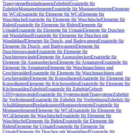
Tragsysteme
Beplankungen
Zubehör
Ersatzteile für
Zubehör
Montageelemente
Ersatzteile für Montageelemente
Elemente
für WCs
Ersatzteile für Elemente für WCs
Elemente für
Waschtische
Ersatzteile für Elemente für Waschtische
Elemente für
Bidets
Ersatzteile für Elemente für Bidets
Elemente für
Urinale
Ersatzteile für Elemente für Urinale
Elemente für Duschen
mit Wandablauf
Ersatzteile für Elemente für Duschen mit
Wandablauf
Elemente für Dusch- und Badewannen
Ersatzteile für
Elemente für Dusch- und Badewannen
Elemente für
Duschtrennwände
Ersatzteile für Elemente für
Duschtrennwände
Elemente für Ausgussbecken
Ersatzteile für
Elemente für Ausgussbecken
Elemente für Armaturen
Ersatzteile für
Elemente für Armaturen
Elemente für Waschmaschinen und
Geschirrspüler
Ersatzteile für Elemente für Waschmaschinen und
Geschirrspüler
Elemente für Konsollasten
Ersatzteile für Elemente für
Konsollasten
Elemente für Küchenspülen
Ersatzteile für Elemente für
Küchenspülen
Zubehör
Ersatzteile für Zubehör
Geberit
GIS
Systemwände
Ersatzteile für Systemwände
Tragsysteme
Zubehör
für Vorfertigung
Ersatzteile für Zubehör für Vorfertigung
Zubehör für
Schalldämmung
Beplankungen
Montageelemente
Ersatzteile für
Montageelemente
Elemente für WCs
Ersatzteile für Elemente für
WCs
Elemente für Waschtische
Ersatzteile für Elemente für
Waschtische
Elemente für Bidets
Ersatzteile für Elemente für
Bidets
Elemente für Urinale
Ersatzteile für Elemente für
Urinale
Elemente für Duschen mit Wandablauf
Ersatzteile für