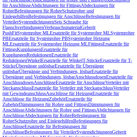
für Anschlüsse
Abdichtungen für Fittings
Abdeckungen für
Rohre
Befestigungen für Rohre
Schutzrohre und
Einlegehilfen
Befestigungen für Anschlüsse
Befestigungen für
Verteiler
Systemdichtungen
Sets Schraube für
Flanschverbindungen
Verbrauchsmaterial
Geberit
PushFit
Systemrohre ML
Ersatzteile für Systemrohre ML
Systemrohre
PB
Ersatzteile für Systemrohre PB
Systemrohre Heizung
ML
Ersatzteile für Systemrohre Heizung ML
Fittings
Ersatzteile für
Fittings
Kupplungen
Ersatzteile für
Kupplungen
Reduktionen
Ersatzteile für
Reduktionen
Winkel
Ersatzteile für Winkel
T-Stücke
Ersatzteile für T-
Stücke
Übergänge unlösbar
Ersatzteile für Übergänge
unlösbar
Übergänge und Verbindungen, lösbar
Ersatzteile für
Übergänge und Verbindungen, lösbar
Anschlussdosen
Ersatzteile für
Anschlussdosen
Anschlüsse
Ersatzteile für Anschlüsse
Verteiler mit
Steckanschluss
Ersatzteile für Verteiler mit Steckanschluss
Verteiler
mit Gewindeanschluss
Anschlüsse für Heizung
Ersatzteile für
Anschlüsse für Heizung
Zubehör
Ersatzteile für
Zubehör
Dämmungen für Rohre und Fittings
Dämmungen für
Anschlüsse
Abdichtungen für Rohre und Fittings
Abdichtungen für
Anschlüsse
Abdeckungen für Rohre
Befestigungen für
Rohre
Schutzrohre und Einlegehilfen
Befestigungen für
Anschlüsse
Ersatzteile für Befestigungen für
Anschlüsse
Befestigungen für Verteiler
Systemdichtungen
Geberit