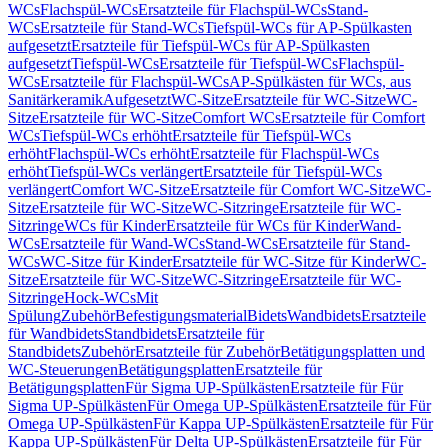
WCs
Flachspül-WCs
Ersatzteile für Flachspül-WCs
Stand-
WCs
Ersatzteile für Stand-WCs
Tiefspül-WCs für AP-Spülkasten
aufgesetzt
Ersatzteile für Tiefspül-WCs für AP-Spülkasten
aufgesetzt
Tiefspül-WCs
Ersatzteile für Tiefspül-WCs
Flachspül-
WCs
Ersatzteile für Flachspül-WCs
AP-Spülkästen für WCs, aus
Sanitärkeramik
Aufgesetzt
WC-Sitze
Ersatzteile für WC-Sitze
WC-
Sitze
Ersatzteile für WC-Sitze
Comfort WCs
Ersatzteile für Comfort
WCs
Tiefspül-WCs erhöht
Ersatzteile für Tiefspül-WCs
erhöht
Flachspül-WCs erhöht
Ersatzteile für Flachspül-WCs
erhöht
Tiefspül-WCs verlängert
Ersatzteile für Tiefspül-WCs
verlängert
Comfort WC-Sitze
Ersatzteile für Comfort WC-Sitze
WC-
Sitze
Ersatzteile für WC-Sitze
WC-Sitzringe
Ersatzteile für WC-
Sitzringe
WCs für Kinder
Ersatzteile für WCs für Kinder
Wand-
WCs
Ersatzteile für Wand-WCs
Stand-WCs
Ersatzteile für Stand-
WCs
WC-Sitze für Kinder
Ersatzteile für WC-Sitze für Kinder
WC-
Sitze
Ersatzteile für WC-Sitze
WC-Sitzringe
Ersatzteile für WC-
Sitzringe
Hock-WCs
Mit
Spülung
Zubehör
Befestigungsmaterial
Bidets
Wandbidets
Ersatzteile
für Wandbidets
Standbidets
Ersatzteile für
Standbidets
Zubehör
Ersatzteile für Zubehör
Betätigungsplatten und
WC-Steuerungen
Betätigungsplatten
Ersatzteile für
Betätigungsplatten
Für Sigma UP-Spülkästen
Ersatzteile für Für
Sigma UP-Spülkästen
Für Omega UP-Spülkästen
Ersatzteile für Für
Omega UP-Spülkästen
Für Kappa UP-Spülkästen
Ersatzteile für Für
Kappa UP-Spülkästen
Für Delta UP-Spülkästen
Ersatzteile für Für