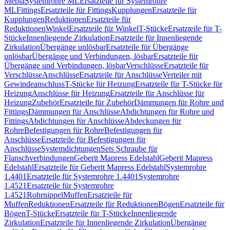
Mepla
Systemrohre ML
Ersatzteile für Systemrohre
ML
Fittings
Ersatzteile für Fittings
Kupplungen
Ersatzteile für
Kupplungen
Reduktionen
Ersatzteile für
Reduktionen
Winkel
Ersatzteile für Winkel
T-Stücke
Ersatzteile für T-
Stücke
Innenliegende Zirkulation
Ersatzteile für Innenliegende
Zirkulation
Übergänge unlösbar
Ersatzteile für Übergänge
unlösbar
Übergänge und Verbindungen, lösbar
Ersatzteile für
Übergänge und Verbindungen, lösbar
Verschlüsse
Ersatzteile für
Verschlüsse
Anschlüsse
Ersatzteile für Anschlüsse
Verteiler mit
Gewindeanschluss
T-Stücke für Heizung
Ersatzteile für T-Stücke für
Heizung
Anschlüsse für Heizung
Ersatzteile für Anschlüsse für
Heizung
Zubehör
Ersatzteile für Zubehör
Dämmungen für Rohre und
Fittings
Dämmungen für Anschlüsse
Abdichtungen für Rohre und
Fittings
Abdichtungen für Anschlüsse
Abdeckungen für
Rohre
Befestigungen für Rohre
Befestigungen für
Anschlüsse
Ersatzteile für Befestigungen für
Anschlüsse
Systemdichtungen
Sets Schraube für
Flanschverbindungen
Geberit Mapress Edelstahl
Geberit Mapress
Edelstahl
Ersatzteile für Geberit Mapress Edelstahl
Systemrohre
1.4401
Ersatzteile für Systemrohre 1.4401
Systemrohre
1.4521
Ersatzteile für Systemrohre
1.4521
Rohrnippel
Muffen
Ersatzteile für
Muffen
Reduktionen
Ersatzteile für Reduktionen
Bögen
Ersatzteile für
Bögen
T-Stücke
Ersatzteile für T-Stücke
Innenliegende
Zirkulation
Ersatzteile für Innenliegende Zirkulation
Übergänge