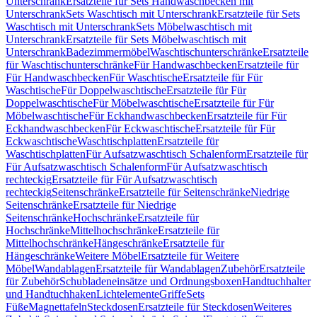
Unterschrank
Ersatzteile für Sets Handwaschbecken mit
Unterschrank
Sets Waschtisch mit Unterschrank
Ersatzteile für Sets
Waschtisch mit Unterschrank
Sets Möbelwaschtisch mit
Unterschrank
Ersatzteile für Sets Möbelwaschtisch mit
Unterschrank
Badezimmermöbel
Waschtischunterschränke
Ersatzteile
für Waschtischunterschränke
Für Handwaschbecken
Ersatzteile für
Für Handwaschbecken
Für Waschtische
Ersatzteile für Für
Waschtische
Für Doppelwaschtische
Ersatzteile für Für
Doppelwaschtische
Für Möbelwaschtische
Ersatzteile für Für
Möbelwaschtische
Für Eckhandwaschbecken
Ersatzteile für Für
Eckhandwaschbecken
Für Eckwaschtische
Ersatzteile für Für
Eckwaschtische
Waschtischplatten
Ersatzteile für
Waschtischplatten
Für Aufsatzwaschtisch Schalenform
Ersatzteile für
Für Aufsatzwaschtisch Schalenform
Für Aufsatzwaschtisch
rechteckig
Ersatzteile für Für Aufsatzwaschtisch
rechteckig
Seitenschränke
Ersatzteile für Seitenschränke
Niedrige
Seitenschränke
Ersatzteile für Niedrige
Seitenschränke
Hochschränke
Ersatzteile für
Hochschränke
Mittelhochschränke
Ersatzteile für
Mittelhochschränke
Hängeschränke
Ersatzteile für
Hängeschränke
Weitere Möbel
Ersatzteile für Weitere
Möbel
Wandablagen
Ersatzteile für Wandablagen
Zubehör
Ersatzteile
für Zubehör
Schubladeneinsätze und Ordnungsboxen
Handtuchhalter
und Handtuchhaken
Lichtelemente
Griffe
Sets
Füße
Magnettafeln
Steckdosen
Ersatzteile für Steckdosen
Weiteres