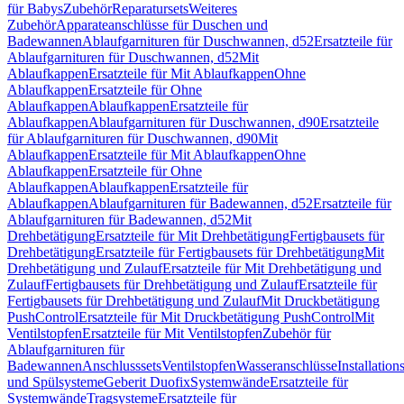
für Babys
Zubehör
Reparatursets
Weiteres
Zubehör
Apparateanschlüsse für Duschen und
Badewannen
Ablaufgarnituren für Duschwannen, d52
Ersatzteile für
Ablaufgarnituren für Duschwannen, d52
Mit
Ablaufkappen
Ersatzteile für Mit Ablaufkappen
Ohne
Ablaufkappen
Ersatzteile für Ohne
Ablaufkappen
Ablaufkappen
Ersatzteile für
Ablaufkappen
Ablaufgarnituren für Duschwannen, d90
Ersatzteile
für Ablaufgarnituren für Duschwannen, d90
Mit
Ablaufkappen
Ersatzteile für Mit Ablaufkappen
Ohne
Ablaufkappen
Ersatzteile für Ohne
Ablaufkappen
Ablaufkappen
Ersatzteile für
Ablaufkappen
Ablaufgarnituren für Badewannen, d52
Ersatzteile für
Ablaufgarnituren für Badewannen, d52
Mit
Drehbetätigung
Ersatzteile für Mit Drehbetätigung
Fertigbausets für
Drehbetätigung
Ersatzteile für Fertigbausets für Drehbetätigung
Mit
Drehbetätigung und Zulauf
Ersatzteile für Mit Drehbetätigung und
Zulauf
Fertigbausets für Drehbetätigung und Zulauf
Ersatzteile für
Fertigbausets für Drehbetätigung und Zulauf
Mit Druckbetätigung
PushControl
Ersatzteile für Mit Druckbetätigung PushControl
Mit
Ventilstopfen
Ersatzteile für Mit Ventilstopfen
Zubehör für
Ablaufgarnituren für
Badewannen
Anschlusssets
Ventilstopfen
Wasseranschlüsse
Installation
und Spülsysteme
Geberit Duofix
Systemwände
Ersatzteile für
Systemwände
Tragsysteme
Ersatzteile für