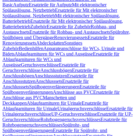
Basic
Aufputz
Ersatzteile für Aufputz
Mit elektronischer
Spülauslösung, Netzbetrieb
Ersatzteile für Mit elektronischer
Spülauslösung, Netzbetrieb
Mit elektronischer Spülauslösung,
Batteriebetrieb
Ersatzteile für Mit elektronischer Spülauslösung,
Batteriebetrieb
Zubehör
Ersatzteile für Zubehör
Rohbau- und
Austauschsets
Ersatzteile für Rohbau- und Austauschsets
Spülrohre,
Spülbögen und Übergänge
Renovierungssets
Ersatzteile für
Renovierungssets
Abdeckplatten
Sonstiges
Zubehör
Bedienhilfen
Apparateanschlüsse für WCs, Urinale und
Bidets
Ablaufgarnituren für WCs und Ausgüsse
Ersatzteile für
Ablaufgarnituren für WCs und
Ausgüsse
Geruchsverschlüsse
Ersatzteile für
Geruchsverschlüsse
Anschlussbögen
Ersatzteile für
Anschlussbögen
Anschlussstutzen
Ersatzteile für
Anschlussstutzen
Anschlusssets
Ersatzteile für
Anschlusssets
Spülbogenverlängerungen
Ersatzteile für
Spülbogenverlängerungen
Anschlüsse aus PVC
Ersatzteile für
Anschlüsse aus PVC
Manschetten und
Deckkappen
Ablaufgarnituren für Urinale
Ersatzteile für
Ablaufgarnituren für Urinale
Urinalgeruchsverschlüsse
Ersatzteile für
Urinalgeruchsverschlüsse
UP-Geruchsverschlüsse
Ersatzteile für UP-
Geruchsverschlüsse
Rohrbogengeruchsverschlüsses
Ersatzteile für
Rohrbogengeruchsverschlüsses
Spülrohr- und
Spülbogenverlängerungen
Ersatzteile für Spülrohr- und
Spülbogenverlängerungen
Anschlussstutzen
Ersatzteile für