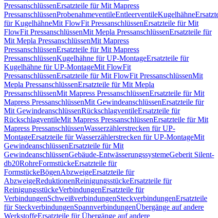
Pressanschlüssen
Ersatzteile für Mit Mapress
Pressanschlüssen
Probenahmeventile
Entleerventile
Kugelhähne
Ersatzt
für Kugelhähne
Mit FlowFit Pressanschlüssen
Ersatzteile für Mit
FlowFit Pressanschlüssen
Mit Mepla Pressanschlüssen
Ersatzteile für
Mit Mepla Pressanschlüssen
Mit Mapress
Pressanschlüssen
Ersatzteile für Mit Mapress
Pressanschlüssen
Kugelhähne für UP-Montage
Ersatzteile für
Kugelhähne für UP-Montage
Mit FlowFit
Pressanschlüssen
Ersatzteile für Mit FlowFit Pressanschlüssen
Mit
Mepla Pressanschlüssen
Ersatzteile für Mit Mepla
Pressanschlüssen
Mit Mapress Pressanschlüssen
Ersatzteile für Mit
Mapress Pressanschlüssen
Mit Gewindeanschlüssen
Ersatzteile für
Mit Gewindeanschlüssen
Rückschlagventile
Ersatzteile für
Rückschlagventile
Mit Mapress Pressanschlüssen
Ersatzteile für Mit
Mapress Pressanschlüssen
Wasserzählerstrecken für UP-
Montage
Ersatzteile für Wasserzählerstrecken für UP-Montage
Mit
Gewindeanschlüssen
Ersatzteile für Mit
Gewindeanschlüssen
Gebäude-Entwässerungssysteme
Geberit Silent-
db20
Rohre
Formstücke
Ersatzteile für
Formstücke
Bögen
Abzweige
Ersatzteile für
Abzweige
Reduktionen
Reinigungsstücke
Ersatzteile für
Reinigungsstücke
Verbindungen
Ersatzteile für
Verbindungen
Schweißverbindungen
Steckverbindungen
Ersatzteile
für Steckverbindungen
Spannverbindungen
Übergänge auf andere
Werkstoffe
Ersatzteile für Übergänge auf andere