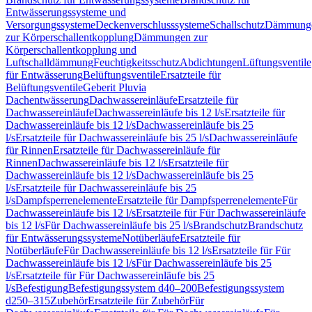
Entwässerungssysteme und
Versorgungssysteme
Deckenverschlusssysteme
Schallschutz
Dämmung
zur Körperschallentkopplung
Dämmungen zur
Körperschallentkopplung und
Luftschalldämmung
Feuchtigkeitsschutz
Abdichtungen
Lüftungsventile
für Entwässerung
Belüftungsventile
Ersatzteile für
Belüftungsventile
Geberit Pluvia
Dachentwässerung
Dachwassereinläufe
Ersatzteile für
Dachwassereinläufe
Dachwassereinläufe bis 12 l/s
Ersatzteile für
Dachwassereinläufe bis 12 l/s
Dachwassereinläufe bis 25
l/s
Ersatzteile für Dachwassereinläufe bis 25 l/s
Dachwassereinläufe
für Rinnen
Ersatzteile für Dachwassereinläufe für
Rinnen
Dachwassereinläufe bis 12 l/s
Ersatzteile für
Dachwassereinläufe bis 12 l/s
Dachwassereinläufe bis 25
l/s
Ersatzteile für Dachwassereinläufe bis 25
l/s
Dampfsperrenelemente
Ersatzteile für Dampfsperrenelemente
Für
Dachwassereinläufe bis 12 l/s
Ersatzteile für Für Dachwassereinläufe
bis 12 l/s
Für Dachwassereinläufe bis 25 l/s
Brandschutz
Brandschutz
für Entwässerungssysteme
Notüberläufe
Ersatzteile für
Notüberläufe
Für Dachwassereinläufe bis 12 l/s
Ersatzteile für Für
Dachwassereinläufe bis 12 l/s
Für Dachwassereinläufe bis 25
l/s
Ersatzteile für Für Dachwassereinläufe bis 25
l/s
Befestigung
Befestigungssystem d40–200
Befestigungssystem
d250–315
Zubehör
Ersatzteile für Zubehör
Für