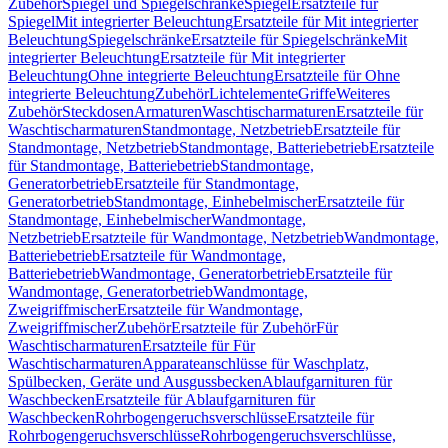
Zubehör
Spiegel und Spiegelschränke
Spiegel
Ersatzteile für
Spiegel
Mit integrierter Beleuchtung
Ersatzteile für Mit integrierter
Beleuchtung
Spiegelschränke
Ersatzteile für Spiegelschränke
Mit
integrierter Beleuchtung
Ersatzteile für Mit integrierter
Beleuchtung
Ohne integrierte Beleuchtung
Ersatzteile für Ohne
integrierte Beleuchtung
Zubehör
Lichtelemente
Griffe
Weiteres
Zubehör
Steckdosen
Armaturen
Waschtischarmaturen
Ersatzteile für
Waschtischarmaturen
Standmontage, Netzbetrieb
Ersatzteile für
Standmontage, Netzbetrieb
Standmontage, Batteriebetrieb
Ersatzteile
für Standmontage, Batteriebetrieb
Standmontage,
Generatorbetrieb
Ersatzteile für Standmontage,
Generatorbetrieb
Standmontage, Einhebelmischer
Ersatzteile für
Standmontage, Einhebelmischer
Wandmontage,
Netzbetrieb
Ersatzteile für Wandmontage, Netzbetrieb
Wandmontage,
Batteriebetrieb
Ersatzteile für Wandmontage,
Batteriebetrieb
Wandmontage, Generatorbetrieb
Ersatzteile für
Wandmontage, Generatorbetrieb
Wandmontage,
Zweigriffmischer
Ersatzteile für Wandmontage,
Zweigriffmischer
Zubehör
Ersatzteile für Zubehör
Für
Waschtischarmaturen
Ersatzteile für Für
Waschtischarmaturen
Apparateanschlüsse für Waschplatz,
Spülbecken, Geräte und Ausgussbecken
Ablaufgarnituren für
Waschbecken
Ersatzteile für Ablaufgarnituren für
Waschbecken
Rohrbogengeruchsverschlüsse
Ersatzteile für
Rohrbogengeruchsverschlüsse
Rohrbogengeruchsverschlüsse,