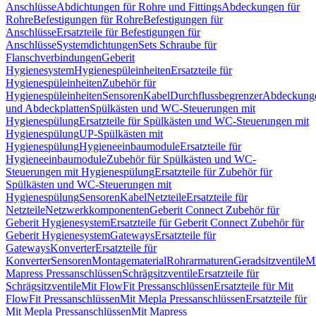
Anschlüsse
Abdichtungen für Rohre und Fittings
Abdeckungen für
Rohre
Befestigungen für Rohre
Befestigungen für
Anschlüsse
Ersatzteile für Befestigungen für
Anschlüsse
Systemdichtungen
Sets Schraube für
Flanschverbindungen
Geberit
Hygienesystem
Hygienespüleinheiten
Ersatzteile für
Hygienespüleinheiten
Zubehör für
Hygienespüleinheiten
Sensoren
Kabel
Durchflussbegrenzer
Abdeckung
und Abdeckplatten
Spülkästen und WC-Steuerungen mit
Hygienespülung
Ersatzteile für Spülkästen und WC-Steuerungen mit
Hygienespülung
UP-Spülkästen mit
Hygienespülung
Hygieneeinbaumodule
Ersatzteile für
Hygieneeinbaumodule
Zubehör für Spülkästen und WC-
Steuerungen mit Hygienespülung
Ersatzteile für Zubehör für
Spülkästen und WC-Steuerungen mit
Hygienespülung
Sensoren
Kabel
Netzteile
Ersatzteile für
Netzteile
Netzwerkkomponenten
Geberit Connect Zubehör für
Geberit Hygienesystem
Ersatzteile für Geberit Connect Zubehör für
Geberit Hygienesystem
Gateways
Ersatzteile für
Gateways
Konverter
Ersatzteile für
Konverter
Sensoren
Montagematerial
Rohrarmaturen
Geradsitzventile
Mi
Mapress Pressanschlüssen
Schrägsitzventile
Ersatzteile für
Schrägsitzventile
Mit FlowFit Pressanschlüssen
Ersatzteile für Mit
FlowFit Pressanschlüssen
Mit Mepla Pressanschlüssen
Ersatzteile für
Mit Mepla Pressanschlüssen
Mit Mapress