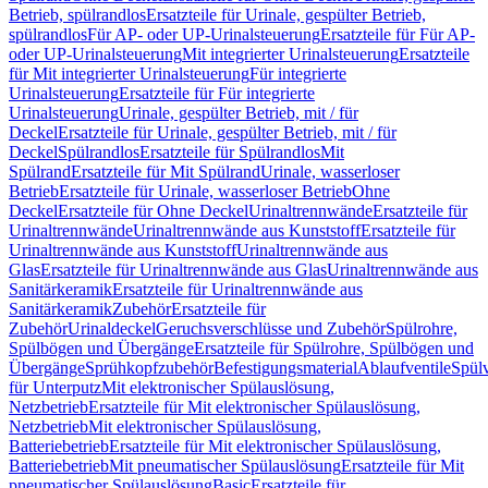
Betrieb, spülrandlos
Ersatzteile für Urinale, gespülter Betrieb,
spülrandlos
Für AP- oder UP-Urinalsteuerung
Ersatzteile für Für AP-
oder UP-Urinalsteuerung
Mit integrierter Urinalsteuerung
Ersatzteile
für Mit integrierter Urinalsteuerung
Für integrierte
Urinalsteuerung
Ersatzteile für Für integrierte
Urinalsteuerung
Urinale, gespülter Betrieb, mit / für
Deckel
Ersatzteile für Urinale, gespülter Betrieb, mit / für
Deckel
Spülrandlos
Ersatzteile für Spülrandlos
Mit
Spülrand
Ersatzteile für Mit Spülrand
Urinale, wasserloser
Betrieb
Ersatzteile für Urinale, wasserloser Betrieb
Ohne
Deckel
Ersatzteile für Ohne Deckel
Urinaltrennwände
Ersatzteile für
Urinaltrennwände
Urinaltrennwände aus Kunststoff
Ersatzteile für
Urinaltrennwände aus Kunststoff
Urinaltrennwände aus
Glas
Ersatzteile für Urinaltrennwände aus Glas
Urinaltrennwände aus
Sanitärkeramik
Ersatzteile für Urinaltrennwände aus
Sanitärkeramik
Zubehör
Ersatzteile für
Zubehör
Urinaldeckel
Geruchsverschlüsse und Zubehör
Spülrohre,
Spülbögen und Übergänge
Ersatzteile für Spülrohre, Spülbögen und
Übergänge
Sprühkopfzubehör
Befestigungsmaterial
Ablaufventile
Spülv
für Unterputz
Mit elektronischer Spülauslösung,
Netzbetrieb
Ersatzteile für Mit elektronischer Spülauslösung,
Netzbetrieb
Mit elektronischer Spülauslösung,
Batteriebetrieb
Ersatzteile für Mit elektronischer Spülauslösung,
Batteriebetrieb
Mit pneumatischer Spülauslösung
Ersatzteile für Mit
pneumatischer Spülauslösung
Basic
Ersatzteile für