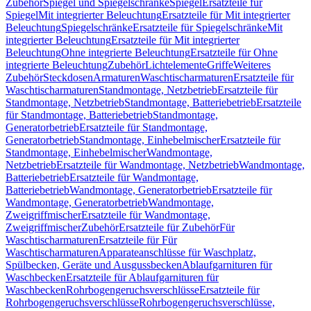
Zubehör
Spiegel und Spiegelschränke
Spiegel
Ersatzteile für
Spiegel
Mit integrierter Beleuchtung
Ersatzteile für Mit integrierter
Beleuchtung
Spiegelschränke
Ersatzteile für Spiegelschränke
Mit
integrierter Beleuchtung
Ersatzteile für Mit integrierter
Beleuchtung
Ohne integrierte Beleuchtung
Ersatzteile für Ohne
integrierte Beleuchtung
Zubehör
Lichtelemente
Griffe
Weiteres
Zubehör
Steckdosen
Armaturen
Waschtischarmaturen
Ersatzteile für
Waschtischarmaturen
Standmontage, Netzbetrieb
Ersatzteile für
Standmontage, Netzbetrieb
Standmontage, Batteriebetrieb
Ersatzteile
für Standmontage, Batteriebetrieb
Standmontage,
Generatorbetrieb
Ersatzteile für Standmontage,
Generatorbetrieb
Standmontage, Einhebelmischer
Ersatzteile für
Standmontage, Einhebelmischer
Wandmontage,
Netzbetrieb
Ersatzteile für Wandmontage, Netzbetrieb
Wandmontage,
Batteriebetrieb
Ersatzteile für Wandmontage,
Batteriebetrieb
Wandmontage, Generatorbetrieb
Ersatzteile für
Wandmontage, Generatorbetrieb
Wandmontage,
Zweigriffmischer
Ersatzteile für Wandmontage,
Zweigriffmischer
Zubehör
Ersatzteile für Zubehör
Für
Waschtischarmaturen
Ersatzteile für Für
Waschtischarmaturen
Apparateanschlüsse für Waschplatz,
Spülbecken, Geräte und Ausgussbecken
Ablaufgarnituren für
Waschbecken
Ersatzteile für Ablaufgarnituren für
Waschbecken
Rohrbogengeruchsverschlüsse
Ersatzteile für
Rohrbogengeruchsverschlüsse
Rohrbogengeruchsverschlüsse,