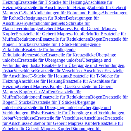
Heizung
Ersatzteile für T-Stücke für Heizung
Anschlüsse für
Heizung
Ersatzteile für Anschlüsse für Heizung
Zubehör für Geberit
Mapress C-Stahl
Abdichtungen für Rohre und Fittings
Abdeckungen
für Rohre
Befestigungen für Rohre
Befestigungen für
Anschlüsse
Systemdichtungen
Sets Schraube für
Flanschverbindungen
Geberit Mapress Kupfer
Geberit Mapress
Kupfer
Ersatzteile für Geberit Mapress Kupfer
Muffen
Ersatzteile für
Muffen
Reduktionen
Ersatzteile für Reduktionen
Bögen
Ersatzteile für
Bögen
T-Stücke
Ersatzteile für T-Stücke
Innenliegende
Zirkulation
Ersatzteile für Innenliegende
Zirkulation
Kreuzstücke
Ersatzteile für Kreuzstücke
Übergänge
unlösbar
Ersatzteile für Übergänge unlösbar
Übergänge und
Verbindungen, lösbar
Ersatzteile für Übergänge und Verbindungen,
lösbar
Verschlüsse
Ersatzteile für Verschlüsse
Anschlüsse
Ersatzteile
für Anschlüsse
T-Stücke für Heizung
Ersatzteile für T-Stücke für
Heizung
Anschlüsse für Heizung
Ersatzteile für Anschlüsse für
Heizung
Geberit Mapress Kupfer, Gas
Ersatzteile für Geberit
Mapress Kupfer, Gas
Muffen
Ersatzteile für
Muffen
Reduktionen
Ersatzteile für Reduktionen
Bögen
Ersatzteile für
Bögen
T-Stücke
Ersatzteile für T-Stücke
Übergänge
unlösbar
Ersatzteile für Übergänge unlösbar
Übergänge und
Verbindungen, lösbar
Ersatzteile für Übergänge und Verbindungen,
lösbar
Verschlüsse
Ersatzteile für Verschlüsse
Anschlüsse
Ersatzteile
für Anschlüsse
Zubehör für Geberit Mapress Kupfer
Ersatzteile für
Zubehör für Geberit Mapress Kupfer
Dämmungen für