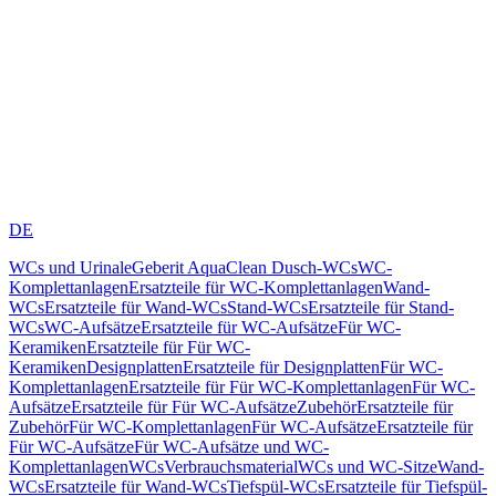
DE
WCs und Urinale
Geberit AquaClean Dusch-WCs
WC-
Komplettanlagen
Ersatzteile für WC-Komplettanlagen
Wand-
WCs
Ersatzteile für Wand-WCs
Stand-WCs
Ersatzteile für Stand-
WCs
WC-Aufsätze
Ersatzteile für WC-Aufsätze
Für WC-
Keramiken
Ersatzteile für Für WC-
Keramiken
Designplatten
Ersatzteile für Designplatten
Für WC-
Komplettanlagen
Ersatzteile für Für WC-Komplettanlagen
Für WC-
Aufsätze
Ersatzteile für Für WC-Aufsätze
Zubehör
Ersatzteile für
Zubehör
Für WC-Komplettanlagen
Für WC-Aufsätze
Ersatzteile für
Für WC-Aufsätze
Für WC-Aufsätze und WC-
Komplettanlagen
WCs
Verbrauchsmaterial
WCs und WC-Sitze
Wand-
WCs
Ersatzteile für Wand-WCs
Tiefspül-WCs
Ersatzteile für Tiefspül-