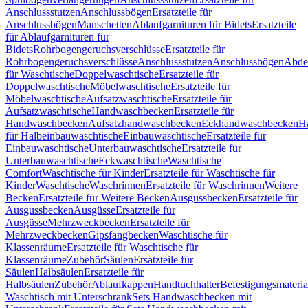
Anschlussstutzen
Anschlussbögen
Ersatzteile für
Anschlussbögen
Manschetten
Ablaufgarnituren für Bidets
Ersatzteile
für Ablaufgarnituren für
Bidets
Rohrbogengeruchsverschlüsse
Ersatzteile für
Rohrbogengeruchsverschlüsse
Anschlussstutzen
Anschlussbögen
Abde
für Waschtische
Doppelwaschtische
Ersatzteile für
Doppelwaschtische
Möbelwaschtische
Ersatzteile für
Möbelwaschtische
Aufsatzwaschtische
Ersatzteile für
Aufsatzwaschtische
Handwaschbecken
Ersatzteile für
Handwaschbecken
Aufsatzhandwaschbecken
Eckhandwaschbecken
H
für Halbeinbauwaschtische
Einbauwaschtische
Ersatzteile für
Einbauwaschtische
Unterbauwaschtische
Ersatzteile für
Unterbauwaschtische
Eckwaschtische
Waschtische
Comfort
Waschtische für Kinder
Ersatzteile für Waschtische für
Kinder
Waschtische
Waschrinnen
Ersatzteile für Waschrinnen
Weitere
Becken
Ersatzteile für Weitere Becken
Ausgussbecken
Ersatzteile für
Ausgussbecken
Ausgüsse
Ersatzteile für
Ausgüsse
Mehrzweckbecken
Ersatzteile für
Mehrzweckbecken
Gipsfangbecken
Waschtische für
Klassenräume
Ersatzteile für Waschtische für
Klassenräume
Zubehör
Säulen
Ersatzteile für
Säulen
Halbsäulen
Ersatzteile für
Halbsäulen
Zubehör
Ablaufkappen
Handtuchhalter
Befestigungsmateria
Waschtisch mit Unterschrank
Sets Handwaschbecken mit