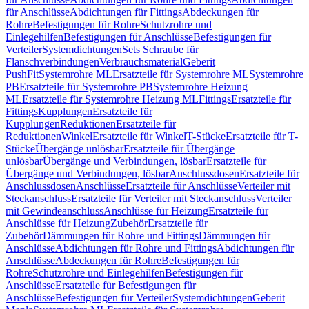
für Anschlüsse
Abdichtungen für Fittings
Abdeckungen für
Rohre
Befestigungen für Rohre
Schutzrohre und
Einlegehilfen
Befestigungen für Anschlüsse
Befestigungen für
Verteiler
Systemdichtungen
Sets Schraube für
Flanschverbindungen
Verbrauchsmaterial
Geberit
PushFit
Systemrohre ML
Ersatzteile für Systemrohre ML
Systemrohre
PB
Ersatzteile für Systemrohre PB
Systemrohre Heizung
ML
Ersatzteile für Systemrohre Heizung ML
Fittings
Ersatzteile für
Fittings
Kupplungen
Ersatzteile für
Kupplungen
Reduktionen
Ersatzteile für
Reduktionen
Winkel
Ersatzteile für Winkel
T-Stücke
Ersatzteile für T-
Stücke
Übergänge unlösbar
Ersatzteile für Übergänge
unlösbar
Übergänge und Verbindungen, lösbar
Ersatzteile für
Übergänge und Verbindungen, lösbar
Anschlussdosen
Ersatzteile für
Anschlussdosen
Anschlüsse
Ersatzteile für Anschlüsse
Verteiler mit
Steckanschluss
Ersatzteile für Verteiler mit Steckanschluss
Verteiler
mit Gewindeanschluss
Anschlüsse für Heizung
Ersatzteile für
Anschlüsse für Heizung
Zubehör
Ersatzteile für
Zubehör
Dämmungen für Rohre und Fittings
Dämmungen für
Anschlüsse
Abdichtungen für Rohre und Fittings
Abdichtungen für
Anschlüsse
Abdeckungen für Rohre
Befestigungen für
Rohre
Schutzrohre und Einlegehilfen
Befestigungen für
Anschlüsse
Ersatzteile für Befestigungen für
Anschlüsse
Befestigungen für Verteiler
Systemdichtungen
Geberit