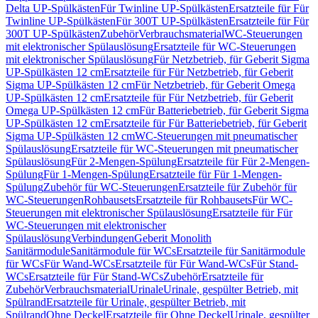
Delta UP-Spülkästen
Für Twinline UP-Spülkästen
Ersatzteile für Für
Twinline UP-Spülkästen
Für 300T UP-Spülkästen
Ersatzteile für Für
300T UP-Spülkästen
Zubehör
Verbrauchsmaterial
WC-Steuerungen
mit elektronischer Spülauslösung
Ersatzteile für WC-Steuerungen
mit elektronischer Spülauslösung
Für Netzbetrieb, für Geberit Sigma
UP-Spülkästen 12 cm
Ersatzteile für Für Netzbetrieb, für Geberit
Sigma UP-Spülkästen 12 cm
Für Netzbetrieb, für Geberit Omega
UP-Spülkästen 12 cm
Ersatzteile für Für Netzbetrieb, für Geberit
Omega UP-Spülkästen 12 cm
Für Batteriebetrieb, für Geberit Sigma
UP-Spülkästen 12 cm
Ersatzteile für Für Batteriebetrieb, für Geberit
Sigma UP-Spülkästen 12 cm
WC-Steuerungen mit pneumatischer
Spülauslösung
Ersatzteile für WC-Steuerungen mit pneumatischer
Spülauslösung
Für 2-Mengen-Spülung
Ersatzteile für Für 2-Mengen-
Spülung
Für 1-Mengen-Spülung
Ersatzteile für Für 1-Mengen-
Spülung
Zubehör für WC-Steuerungen
Ersatzteile für Zubehör für
WC-Steuerungen
Rohbausets
Ersatzteile für Rohbausets
Für WC-
Steuerungen mit elektronischer Spülauslösung
Ersatzteile für Für
WC-Steuerungen mit elektronischer
Spülauslösung
Verbindungen
Geberit Monolith
Sanitärmodule
Sanitärmodule für WCs
Ersatzteile für Sanitärmodule
für WCs
Für Wand-WCs
Ersatzteile für Für Wand-WCs
Für Stand-
WCs
Ersatzteile für Für Stand-WCs
Zubehör
Ersatzteile für
Zubehör
Verbrauchsmaterial
Urinale
Urinale, gespülter Betrieb, mit
Spülrand
Ersatzteile für Urinale, gespülter Betrieb, mit
Spülrand
Ohne Deckel
Ersatzteile für Ohne Deckel
Urinale, gespülter