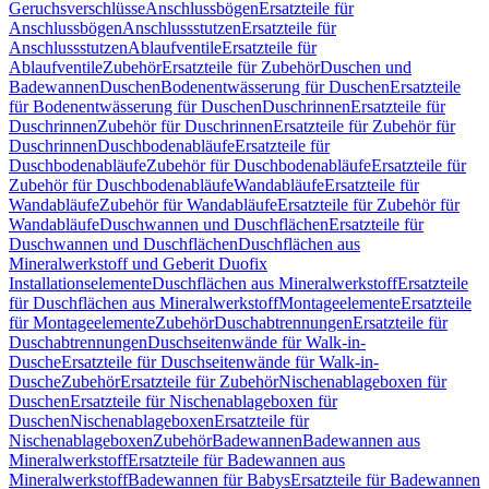
Geruchsverschlüsse
Anschlussbögen
Ersatzteile für
Anschlussbögen
Anschlussstutzen
Ersatzteile für
Anschlussstutzen
Ablaufventile
Ersatzteile für
Ablaufventile
Zubehör
Ersatzteile für Zubehör
Duschen und
Badewannen
Duschen
Bodenentwässerung für Duschen
Ersatzteile
für Bodenentwässerung für Duschen
Duschrinnen
Ersatzteile für
Duschrinnen
Zubehör für Duschrinnen
Ersatzteile für Zubehör für
Duschrinnen
Duschbodenabläufe
Ersatzteile für
Duschbodenabläufe
Zubehör für Duschbodenabläufe
Ersatzteile für
Zubehör für Duschbodenabläufe
Wandabläufe
Ersatzteile für
Wandabläufe
Zubehör für Wandabläufe
Ersatzteile für Zubehör für
Wandabläufe
Duschwannen und Duschflächen
Ersatzteile für
Duschwannen und Duschflächen
Duschflächen aus
Mineralwerkstoff und Geberit Duofix
Installationselemente
Duschflächen aus Mineralwerkstoff
Ersatzteile
für Duschflächen aus Mineralwerkstoff
Montageelemente
Ersatzteile
für Montageelemente
Zubehör
Duschabtrennungen
Ersatzteile für
Duschabtrennungen
Duschseitenwände für Walk-in-
Dusche
Ersatzteile für Duschseitenwände für Walk-in-
Dusche
Zubehör
Ersatzteile für Zubehör
Nischenablageboxen für
Duschen
Ersatzteile für Nischenablageboxen für
Duschen
Nischenablageboxen
Ersatzteile für
Nischenablageboxen
Zubehör
Badewannen
Badewannen aus
Mineralwerkstoff
Ersatzteile für Badewannen aus
Mineralwerkstoff
Badewannen für Babys
Ersatzteile für Badewannen