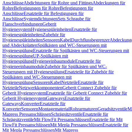
Anschlüsse
Abdichtungen für Rohre und Fittings
Abdeckungen für
Rohre
Befestigungen für Rohre
Befestigungen für
Anschlüsse
Ersatzteile für Befestigungen für
Anschlüsse
Systemdichtungen
Sets Schraube für
Flanschverbindungen
Geberit
Hygienesystem
Hygienespüleinheiten
Ersatzteile für
Hygienespüleinheiten
Zubehör für
Hygienespüleinheiten
Sensoren
Kabel
Durchflussbegrenzer
Abdeckung
und Abdeckplatten
Spülkästen und WC-Steuerungen mit
Hygienespülung
Ersatzteile für Spülkästen und WC-Steuerungen mit
Hygienespülung
UP-Spülkästen mit
Hygienespülung
Hygieneeinbaumodule
Ersatzteile für
Hygieneeinbaumodule
Zubehör für Spülkästen und WC-
Steuerungen mit Hygienespülung
Ersatzteile für Zubehör für
Spülkästen und WC-Steuerungen mit
Hygienespülung
Sensoren
Kabel
Netzteile
Ersatzteile für
Netzteile
Netzwerkkomponenten
Geberit Connect Zubehör für
Geberit Hygienesystem
Ersatzteile für Geberit Connect Zubehör für
Geberit Hygienesystem
Gateways
Ersatzteile für
Gateways
Konverter
Ersatzteile für
Konverter
Sensoren
Montagematerial
Rohrarmaturen
Geradsitzventile
Mi
Mapress Pressanschlüssen
Schrägsitzventile
Ersatzteile für
Schrägsitzventile
Mit FlowFit Pressanschlüssen
Ersatzteile für Mit
FlowFit Pressanschlüssen
Mit Mepla Pressanschlüssen
Ersatzteile für
Mit Mepla Pressanschlüssen
Mit Mapress