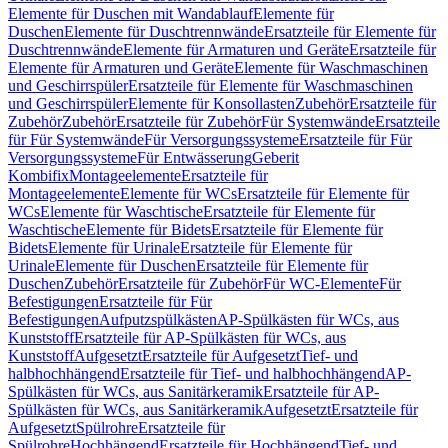
Elemente für Duschen mit Wandablauf
Elemente für
Duschen
Elemente für Duschtrennwände
Ersatzteile für Elemente für
Duschtrennwände
Elemente für Armaturen und Geräte
Ersatzteile für
Elemente für Armaturen und Geräte
Elemente für Waschmaschinen
und Geschirrspüler
Ersatzteile für Elemente für Waschmaschinen
und Geschirrspüler
Elemente für Konsollasten
Zubehör
Ersatzteile für
Zubehör
Zubehör
Ersatzteile für Zubehör
Für Systemwände
Ersatzteile
für Für Systemwände
Für Versorgungssysteme
Ersatzteile für Für
Versorgungssysteme
Für Entwässerung
Geberit
Kombifix
Montageelemente
Ersatzteile für
Montageelemente
Elemente für WCs
Ersatzteile für Elemente für
WCs
Elemente für Waschtische
Ersatzteile für Elemente für
Waschtische
Elemente für Bidets
Ersatzteile für Elemente für
Bidets
Elemente für Urinale
Ersatzteile für Elemente für
Urinale
Elemente für Duschen
Ersatzteile für Elemente für
Duschen
Zubehör
Ersatzteile für Zubehör
Für WC-Elemente
Für
Befestigungen
Ersatzteile für Für
Befestigungen
Aufputzspülkästen
AP-Spülkästen für WCs, aus
Kunststoff
Ersatzteile für AP-Spülkästen für WCs, aus
Kunststoff
Aufgesetzt
Ersatzteile für Aufgesetzt
Tief- und
halbhochhängend
Ersatzteile für Tief- und halbhochhängend
AP-
Spülkästen für WCs, aus Sanitärkeramik
Ersatzteile für AP-
Spülkästen für WCs, aus Sanitärkeramik
Aufgesetzt
Ersatzteile für
Aufgesetzt
Spülrohre
Ersatzteile für
Spülrohre
Hochhängend
Ersatzteile für Hochhängend
Tief- und