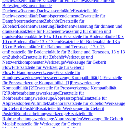
Dachwassereinläufe
Ersatzteile für Für Dachwassereinläufe
Für
Befestigung
Konventionelle
Dachentwässerung
Dachwassereinläufe
Ersatzteile für
Dachwassereinläufe
Dampfsperrenelemente
Ersatzteile für
Dampfsperrenelemente
Zubehör
Ersatzteile für
Zubehör
Bodenentwässerung
Flächenentwässerung für drinnen und
draußen
Ersatzteile für Flächenentwässerung für drinnen und
draußen
Bodenabläufe 10 x 10 cm
Ersatzteile für Bodenabläufe 10 x
10 cm
Bodenabläufe 13 x 13 cm
Ersatzteile für Bodenabläufe 13 x
13 cm
Bodeneinläufe für Balkone und Terrassen, 13 x 13
cm
Ersatzteile für Bodeneinläufe für Balkone und Terrassen, 13 x 13
cm
Zubehör
Ersatzteile für Zubehör
Werkzeuge und
Netzwerkkomponenten
Werkzeuge
Werkzeuge für Geberit
FlowFit
Ersatzteile für Werkzeuge für Geberit
FlowFit
Handpresswerkzeuge
Ersatzteile für
Handpresswerkzeuge
Presswerkzeuge Kompatibilität [1]
Ersatzteile
für Presswerkzeuge Kompatibilität [1]
Presswerkzeuge
Kompatibilität [2]
Ersatzteile für Presswerkzeuge Kompatibilität
[2]
Rohrbearbeitungswerkzeuge
Ersatzteile für
Rohrbearbeitungswerkzeuge
Abpressstopfen
Ersatzteile für
Abpressstopfen
Prüfmittel
Zubehör
Ersatzteile für Zubehör
Werkzeuge
für Geberit PushFit
Ersatzteile für Werkzeuge für Geberit
PushFit
Rohrbearbeitungswerkzeuge
Ersatzteile für
Rohrbearbeitungswerkzeuge
Abpressstopfen
Werkzeuge für Geberit
Mepla
Ersatzteile für Werkzeuge für Geberit