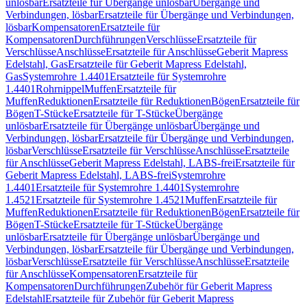
unlösbar
Ersatzteile für Übergänge unlösbar
Übergänge und
Verbindungen, lösbar
Ersatzteile für Übergänge und Verbindungen,
lösbar
Kompensatoren
Ersatzteile für
Kompensatoren
Durchführungen
Verschlüsse
Ersatzteile für
Verschlüsse
Anschlüsse
Ersatzteile für Anschlüsse
Geberit Mapress
Edelstahl, Gas
Ersatzteile für Geberit Mapress Edelstahl,
Gas
Systemrohre 1.4401
Ersatzteile für Systemrohre
1.4401
Rohrnippel
Muffen
Ersatzteile für
Muffen
Reduktionen
Ersatzteile für Reduktionen
Bögen
Ersatzteile für
Bögen
T-Stücke
Ersatzteile für T-Stücke
Übergänge
unlösbar
Ersatzteile für Übergänge unlösbar
Übergänge und
Verbindungen, lösbar
Ersatzteile für Übergänge und Verbindungen,
lösbar
Verschlüsse
Ersatzteile für Verschlüsse
Anschlüsse
Ersatzteile
für Anschlüsse
Geberit Mapress Edelstahl, LABS-frei
Ersatzteile für
Geberit Mapress Edelstahl, LABS-frei
Systemrohre
1.4401
Ersatzteile für Systemrohre 1.4401
Systemrohre
1.4521
Ersatzteile für Systemrohre 1.4521
Muffen
Ersatzteile für
Muffen
Reduktionen
Ersatzteile für Reduktionen
Bögen
Ersatzteile für
Bögen
T-Stücke
Ersatzteile für T-Stücke
Übergänge
unlösbar
Ersatzteile für Übergänge unlösbar
Übergänge und
Verbindungen, lösbar
Ersatzteile für Übergänge und Verbindungen,
lösbar
Verschlüsse
Ersatzteile für Verschlüsse
Anschlüsse
Ersatzteile
für Anschlüsse
Kompensatoren
Ersatzteile für
Kompensatoren
Durchführungen
Zubehör für Geberit Mapress
Edelstahl
Ersatzteile für Zubehör für Geberit Mapress