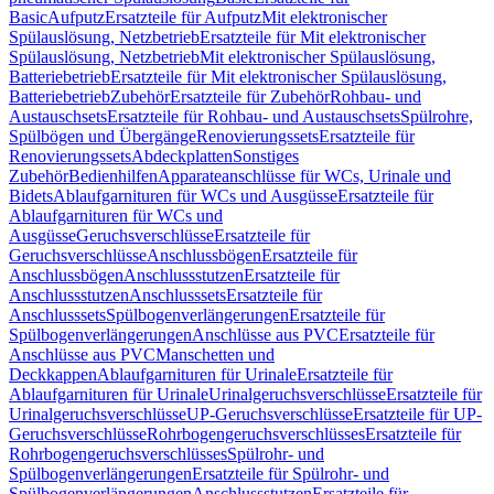
Basic
Aufputz
Ersatzteile für Aufputz
Mit elektronischer
Spülauslösung, Netzbetrieb
Ersatzteile für Mit elektronischer
Spülauslösung, Netzbetrieb
Mit elektronischer Spülauslösung,
Batteriebetrieb
Ersatzteile für Mit elektronischer Spülauslösung,
Batteriebetrieb
Zubehör
Ersatzteile für Zubehör
Rohbau- und
Austauschsets
Ersatzteile für Rohbau- und Austauschsets
Spülrohre,
Spülbögen und Übergänge
Renovierungssets
Ersatzteile für
Renovierungssets
Abdeckplatten
Sonstiges
Zubehör
Bedienhilfen
Apparateanschlüsse für WCs, Urinale und
Bidets
Ablaufgarnituren für WCs und Ausgüsse
Ersatzteile für
Ablaufgarnituren für WCs und
Ausgüsse
Geruchsverschlüsse
Ersatzteile für
Geruchsverschlüsse
Anschlussbögen
Ersatzteile für
Anschlussbögen
Anschlussstutzen
Ersatzteile für
Anschlussstutzen
Anschlusssets
Ersatzteile für
Anschlusssets
Spülbogenverlängerungen
Ersatzteile für
Spülbogenverlängerungen
Anschlüsse aus PVC
Ersatzteile für
Anschlüsse aus PVC
Manschetten und
Deckkappen
Ablaufgarnituren für Urinale
Ersatzteile für
Ablaufgarnituren für Urinale
Urinalgeruchsverschlüsse
Ersatzteile für
Urinalgeruchsverschlüsse
UP-Geruchsverschlüsse
Ersatzteile für UP-
Geruchsverschlüsse
Rohrbogengeruchsverschlüsses
Ersatzteile für
Rohrbogengeruchsverschlüsses
Spülrohr- und
Spülbogenverlängerungen
Ersatzteile für Spülrohr- und
Spülbogenverlängerungen
Anschlussstutzen
Ersatzteile für