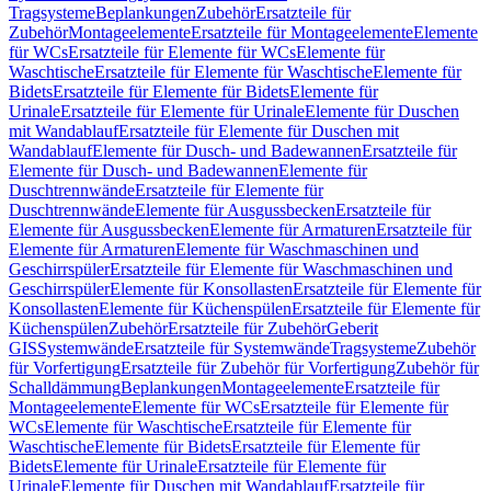
Tragsysteme
Beplankungen
Zubehör
Ersatzteile für
Zubehör
Montageelemente
Ersatzteile für Montageelemente
Elemente
für WCs
Ersatzteile für Elemente für WCs
Elemente für
Waschtische
Ersatzteile für Elemente für Waschtische
Elemente für
Bidets
Ersatzteile für Elemente für Bidets
Elemente für
Urinale
Ersatzteile für Elemente für Urinale
Elemente für Duschen
mit Wandablauf
Ersatzteile für Elemente für Duschen mit
Wandablauf
Elemente für Dusch- und Badewannen
Ersatzteile für
Elemente für Dusch- und Badewannen
Elemente für
Duschtrennwände
Ersatzteile für Elemente für
Duschtrennwände
Elemente für Ausgussbecken
Ersatzteile für
Elemente für Ausgussbecken
Elemente für Armaturen
Ersatzteile für
Elemente für Armaturen
Elemente für Waschmaschinen und
Geschirrspüler
Ersatzteile für Elemente für Waschmaschinen und
Geschirrspüler
Elemente für Konsollasten
Ersatzteile für Elemente für
Konsollasten
Elemente für Küchenspülen
Ersatzteile für Elemente für
Küchenspülen
Zubehör
Ersatzteile für Zubehör
Geberit
GIS
Systemwände
Ersatzteile für Systemwände
Tragsysteme
Zubehör
für Vorfertigung
Ersatzteile für Zubehör für Vorfertigung
Zubehör für
Schalldämmung
Beplankungen
Montageelemente
Ersatzteile für
Montageelemente
Elemente für WCs
Ersatzteile für Elemente für
WCs
Elemente für Waschtische
Ersatzteile für Elemente für
Waschtische
Elemente für Bidets
Ersatzteile für Elemente für
Bidets
Elemente für Urinale
Ersatzteile für Elemente für
Urinale
Elemente für Duschen mit Wandablauf
Ersatzteile für