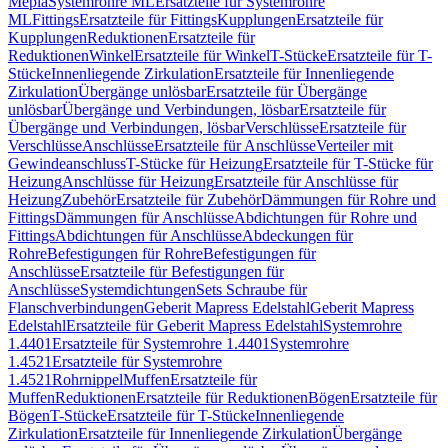
Mepla
Systemrohre ML
Ersatzteile für Systemrohre
ML
Fittings
Ersatzteile für Fittings
Kupplungen
Ersatzteile für
Kupplungen
Reduktionen
Ersatzteile für
Reduktionen
Winkel
Ersatzteile für Winkel
T-Stücke
Ersatzteile für T-
Stücke
Innenliegende Zirkulation
Ersatzteile für Innenliegende
Zirkulation
Übergänge unlösbar
Ersatzteile für Übergänge
unlösbar
Übergänge und Verbindungen, lösbar
Ersatzteile für
Übergänge und Verbindungen, lösbar
Verschlüsse
Ersatzteile für
Verschlüsse
Anschlüsse
Ersatzteile für Anschlüsse
Verteiler mit
Gewindeanschluss
T-Stücke für Heizung
Ersatzteile für T-Stücke für
Heizung
Anschlüsse für Heizung
Ersatzteile für Anschlüsse für
Heizung
Zubehör
Ersatzteile für Zubehör
Dämmungen für Rohre und
Fittings
Dämmungen für Anschlüsse
Abdichtungen für Rohre und
Fittings
Abdichtungen für Anschlüsse
Abdeckungen für
Rohre
Befestigungen für Rohre
Befestigungen für
Anschlüsse
Ersatzteile für Befestigungen für
Anschlüsse
Systemdichtungen
Sets Schraube für
Flanschverbindungen
Geberit Mapress Edelstahl
Geberit Mapress
Edelstahl
Ersatzteile für Geberit Mapress Edelstahl
Systemrohre
1.4401
Ersatzteile für Systemrohre 1.4401
Systemrohre
1.4521
Ersatzteile für Systemrohre
1.4521
Rohrnippel
Muffen
Ersatzteile für
Muffen
Reduktionen
Ersatzteile für Reduktionen
Bögen
Ersatzteile für
Bögen
T-Stücke
Ersatzteile für T-Stücke
Innenliegende
Zirkulation
Ersatzteile für Innenliegende Zirkulation
Übergänge