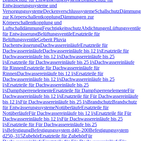
Entwässerungssysteme und
Versorgungssysteme
Deckenverschlusssysteme
Schallschutz
Dämmung
zur Körperschallentkopplung
Dämmungen zur
Körperschallentkopplung und
Luftschalldämmung
Feuchtigkeitsschutz
Abdichtungen
Lüftungsventile
für Entwässerung
Belüftungsventile
Ersatzteile für
Belüftungsventile
Geberit Pluvia
Dachentwässerung
Dachwassereinläufe
Ersatzteile für
Dachwassereinläufe
Dachwassereinläufe bis 12 l/s
Ersatzteile für
Dachwassereinläufe bis 12 l/s
Dachwassereinläufe bis 25
l/s
Ersatzteile für Dachwassereinläufe bis 25 l/s
Dachwassereinläufe
für Rinnen
Ersatzteile für Dachwassereinläufe für
Rinnen
Dachwassereinläufe bis 12 l/s
Ersatzteile für
Dachwassereinläufe bis 12 l/s
Dachwassereinläufe bis 25
l/s
Ersatzteile für Dachwassereinläufe bis 25
l/s
Dampfsperrenelemente
Ersatzteile für Dampfsperrenelemente
Für
Dachwassereinläufe bis 12 l/s
Ersatzteile für Für Dachwassereinläufe
bis 12 l/s
Für Dachwassereinläufe bis 25 l/s
Brandschutz
Brandschutz
für Entwässerungssysteme
Notüberläufe
Ersatzteile für
Notüberläufe
Für Dachwassereinläufe bis 12 l/s
Ersatzteile für Für
Dachwassereinläufe bis 12 l/s
Für Dachwassereinläufe bis 25
l/s
Ersatzteile für Für Dachwassereinläufe bis 25
l/s
Befestigung
Befestigungssystem d40–200
Befestigungssystem
d250–315
Zubehör
Ersatzteile für Zubehör
Für