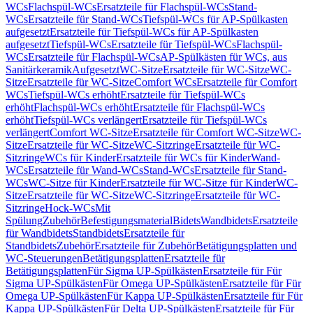
WCs
Flachspül-WCs
Ersatzteile für Flachspül-WCs
Stand-
WCs
Ersatzteile für Stand-WCs
Tiefspül-WCs für AP-Spülkasten
aufgesetzt
Ersatzteile für Tiefspül-WCs für AP-Spülkasten
aufgesetzt
Tiefspül-WCs
Ersatzteile für Tiefspül-WCs
Flachspül-
WCs
Ersatzteile für Flachspül-WCs
AP-Spülkästen für WCs, aus
Sanitärkeramik
Aufgesetzt
WC-Sitze
Ersatzteile für WC-Sitze
WC-
Sitze
Ersatzteile für WC-Sitze
Comfort WCs
Ersatzteile für Comfort
WCs
Tiefspül-WCs erhöht
Ersatzteile für Tiefspül-WCs
erhöht
Flachspül-WCs erhöht
Ersatzteile für Flachspül-WCs
erhöht
Tiefspül-WCs verlängert
Ersatzteile für Tiefspül-WCs
verlängert
Comfort WC-Sitze
Ersatzteile für Comfort WC-Sitze
WC-
Sitze
Ersatzteile für WC-Sitze
WC-Sitzringe
Ersatzteile für WC-
Sitzringe
WCs für Kinder
Ersatzteile für WCs für Kinder
Wand-
WCs
Ersatzteile für Wand-WCs
Stand-WCs
Ersatzteile für Stand-
WCs
WC-Sitze für Kinder
Ersatzteile für WC-Sitze für Kinder
WC-
Sitze
Ersatzteile für WC-Sitze
WC-Sitzringe
Ersatzteile für WC-
Sitzringe
Hock-WCs
Mit
Spülung
Zubehör
Befestigungsmaterial
Bidets
Wandbidets
Ersatzteile
für Wandbidets
Standbidets
Ersatzteile für
Standbidets
Zubehör
Ersatzteile für Zubehör
Betätigungsplatten und
WC-Steuerungen
Betätigungsplatten
Ersatzteile für
Betätigungsplatten
Für Sigma UP-Spülkästen
Ersatzteile für Für
Sigma UP-Spülkästen
Für Omega UP-Spülkästen
Ersatzteile für Für
Omega UP-Spülkästen
Für Kappa UP-Spülkästen
Ersatzteile für Für
Kappa UP-Spülkästen
Für Delta UP-Spülkästen
Ersatzteile für Für