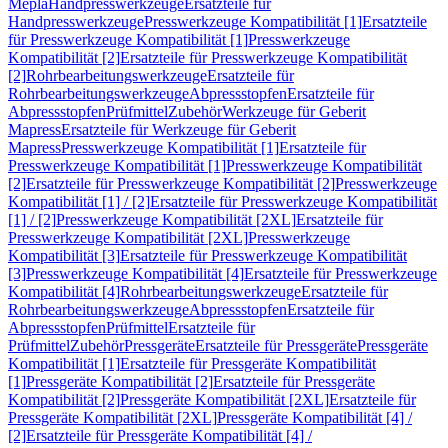
Mepla
Handpresswerkzeuge
Ersatzteile für
Handpresswerkzeuge
Presswerkzeuge Kompatibilität [1]
Ersatzteile
für Presswerkzeuge Kompatibilität [1]
Presswerkzeuge
Kompatibilität [2]
Ersatzteile für Presswerkzeuge Kompatibilität
[2]
Rohrbearbeitungswerkzeuge
Ersatzteile für
Rohrbearbeitungswerkzeuge
Abpressstopfen
Ersatzteile für
Abpressstopfen
Prüfmittel
Zubehör
Werkzeuge für Geberit
Mapress
Ersatzteile für Werkzeuge für Geberit
Mapress
Presswerkzeuge Kompatibilität [1]
Ersatzteile für
Presswerkzeuge Kompatibilität [1]
Presswerkzeuge Kompatibilität
[2]
Ersatzteile für Presswerkzeuge Kompatibilität [2]
Presswerkzeuge
Kompatibilität [1] / [2]
Ersatzteile für Presswerkzeuge Kompatibilität
[1] / [2]
Presswerkzeuge Kompatibilität [2XL]
Ersatzteile für
Presswerkzeuge Kompatibilität [2XL]
Presswerkzeuge
Kompatibilität [3]
Ersatzteile für Presswerkzeuge Kompatibilität
[3]
Presswerkzeuge Kompatibilität [4]
Ersatzteile für Presswerkzeuge
Kompatibilität [4]
Rohrbearbeitungswerkzeuge
Ersatzteile für
Rohrbearbeitungswerkzeuge
Abpressstopfen
Ersatzteile für
Abpressstopfen
Prüfmittel
Ersatzteile für
Prüfmittel
Zubehör
Pressgeräte
Ersatzteile für Pressgeräte
Pressgeräte
Kompatibilität [1]
Ersatzteile für Pressgeräte Kompatibilität
[1]
Pressgeräte Kompatibilität [2]
Ersatzteile für Pressgeräte
Kompatibilität [2]
Pressgeräte Kompatibilität [2XL]
Ersatzteile für
Pressgeräte Kompatibilität [2XL]
Pressgeräte Kompatibilität [4] /
[2]
Ersatzteile für Pressgeräte Kompatibilität [4] /