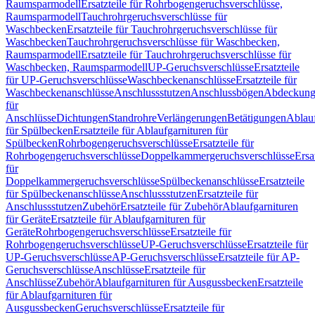
Raumsparmodell
Ersatzteile für Rohrbogengeruchsverschlüsse,
Raumsparmodell
Tauchrohrgeruchsverschlüsse für
Waschbecken
Ersatzteile für Tauchrohrgeruchsverschlüsse für
Waschbecken
Tauchrohrgeruchsverschlüsse für Waschbecken,
Raumsparmodell
Ersatzteile für Tauchrohrgeruchsverschlüsse für
Waschbecken, Raumsparmodell
UP-Geruchsverschlüsse
Ersatzteile
für UP-Geruchsverschlüsse
Waschbeckenanschlüsse
Ersatzteile für
Waschbeckenanschlüsse
Anschlussstutzen
Anschlussbögen
Abdeckung
für
Anschlüsse
Dichtungen
Standrohre
Verlängerungen
Betätigungen
Ablauf
für Spülbecken
Ersatzteile für Ablaufgarnituren für
Spülbecken
Rohrbogengeruchsverschlüsse
Ersatzteile für
Rohrbogengeruchsverschlüsse
Doppelkammergeruchsverschlüsse
Ersa
für
Doppelkammergeruchsverschlüsse
Spülbeckenanschlüsse
Ersatzteile
für Spülbeckenanschlüsse
Anschlussstutzen
Ersatzteile für
Anschlussstutzen
Zubehör
Ersatzteile für Zubehör
Ablaufgarnituren
für Geräte
Ersatzteile für Ablaufgarnituren für
Geräte
Rohrbogengeruchsverschlüsse
Ersatzteile für
Rohrbogengeruchsverschlüsse
UP-Geruchsverschlüsse
Ersatzteile für
UP-Geruchsverschlüsse
AP-Geruchsverschlüsse
Ersatzteile für AP-
Geruchsverschlüsse
Anschlüsse
Ersatzteile für
Anschlüsse
Zubehör
Ablaufgarnituren für Ausgussbecken
Ersatzteile
für Ablaufgarnituren für
Ausgussbecken
Geruchsverschlüsse
Ersatzteile für