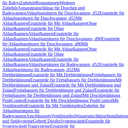
für Babys
Zubehör
Reparatursets
Weiteres
Zubehör
Apparateanschlüsse für Duschen und
Badewannen
Ablaufgarnituren für Duschwannen, d52
Ersatzteile für
Ablaufgarnituren für Duschwannen, d52
Mit
Ablaufkappen
Ersatzteile für Mit Ablaufkappen
Ohne
Ablaufkappen
Ersatzteile für Ohne
Ablaufkappen
Ablaufkappen
Ersatzteile für
Ablaufkappen
Ablaufgarnituren für Duschwannen, d90
Ersatzteile
für Ablaufgarnituren für Duschwannen, d90
Mit
Ablaufkappen
Ersatzteile für Mit Ablaufkappen
Ohne
Ablaufkappen
Ersatzteile für Ohne
Ablaufkappen
Ablaufkappen
Ersatzteile für
Ablaufkappen
Ablaufgarnituren für Badewannen, d52
Ersatzteile für
Ablaufgarnituren für Badewannen, d52
Mit
Drehbetätigung
Ersatzteile für Mit Drehbetätigung
Fertigbausets für
Drehbetätigung
Ersatzteile für Fertigbausets für Drehbetätigung
Mit
Drehbetätigung und Zulauf
Ersatzteile für Mit Drehbetätigung und
Zulauf
Fertigbausets für Drehbetätigung und Zulauf
Ersatzteile für
Fertigbausets für Drehbetätigung und Zulauf
Mit Druckbetätigung
PushControl
Ersatzteile für Mit Druckbetätigung PushControl
Mit
Ventilstopfen
Ersatzteile für Mit Ventilstopfen
Zubehör für
Ablaufgarnituren für
Badewannen
Anschlusssets
Ventilstopfen
Wasseranschlüsse
Installation
und Spülsysteme
Geberit Duofix
Systemwände
Ersatzteile für
Systemwände
Tragsysteme
Ersatzteile für