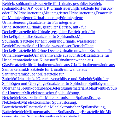
Betrieb, spülrandlos
Ersatzteile für Urinale, gespülter Betrieb,
spülrandlos
Für AP- oder UP-Urinalsteuerung
Ersatzteile für Für AP-
oder UP-Urinalsteuerung
Mit integrierter Urinalsteuerung
Ersatzteile
für Mit integrierter Urinalsteuerung
Für integrierte
Urinalsteuerung
Ersatzteile für Für integrierte
Urinalsteuerung
Urinale, gespülter Betrieb, mit / für
Deckel
Ersatzteile für Urinale, gespülter Betrieb, mit / für
Deckel
Spülrandlos
Ersatzteile für Spülrandlos
Mit
Spülrand
Ersatzteile für Mit Spülrand
Urinale, wasserloser
Betrieb
Ersatzteile für Urinale, wasserloser Betrieb
Ohne
Deckel
Ersatzteile für Ohne Deckel
Urinaltrennwände
Ersatzteile für
Urinaltrennwände
Urinaltrennwände aus Kunststoff
Ersatzteile für
Urinaltrennwände aus Kunststoff
Urinaltrennwände aus
Glas
Ersatzteile für Urinaltrennwände aus Glas
Urinaltrennwände aus
Sanitärkeramik
Ersatzteile für Urinaltrennwände aus
Sanitärkeramik
Zubehör
Ersatzteile für
Zubehör
Urinaldeckel
Geruchsverschlüsse und Zubehör
Spülrohre,
Spülbögen und Übergänge
Ersatzteile für Spülrohre, Spülbögen und
Übergänge
Sprühkopfzubehör
Befestigungsmaterial
Ablaufventile
Spülv
für Unterputz
Mit elektronischer Spülauslösung,
Netzbetrieb
Ersatzteile für Mit elektronischer Spülauslösung,
Netzbetrieb
Mit elektronischer Spülauslösung,
Batteriebetrieb
Ersatzteile für Mit elektronischer Spülauslösung,
Batteriebetrieb
Mit pneumatischer Spülauslösung
Ersatzteile für Mit
pneumatischer Spülauslösung
Basic
Ersatzteile für