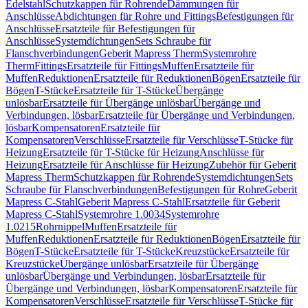
Edelstahl
Schutzkappen für Rohrende
Dämmungen für
Anschlüsse
Abdichtungen für Rohre und Fittings
Befestigungen für
Anschlüsse
Ersatzteile für Befestigungen für
Anschlüsse
Systemdichtungen
Sets Schraube für
Flanschverbindungen
Geberit Mapress Therm
Systemrohre
Therm
Fittings
Ersatzteile für Fittings
Muffen
Ersatzteile für
Muffen
Reduktionen
Ersatzteile für Reduktionen
Bögen
Ersatzteile für
Bögen
T-Stücke
Ersatzteile für T-Stücke
Übergänge
unlösbar
Ersatzteile für Übergänge unlösbar
Übergänge und
Verbindungen, lösbar
Ersatzteile für Übergänge und Verbindungen,
lösbar
Kompensatoren
Ersatzteile für
Kompensatoren
Verschlüsse
Ersatzteile für Verschlüsse
T-Stücke für
Heizung
Ersatzteile für T-Stücke für Heizung
Anschlüsse für
Heizung
Ersatzteile für Anschlüsse für Heizung
Zubehör für Geberit
Mapress Therm
Schutzkappen für Rohrende
Systemdichtungen
Sets
Schraube für Flanschverbindungen
Befestigungen für Rohre
Geberit
Mapress C-Stahl
Geberit Mapress C-Stahl
Ersatzteile für Geberit
Mapress C-Stahl
Systemrohre 1.0034
Systemrohre
1.0215
Rohrnippel
Muffen
Ersatzteile für
Muffen
Reduktionen
Ersatzteile für Reduktionen
Bögen
Ersatzteile für
Bögen
T-Stücke
Ersatzteile für T-Stücke
Kreuzstücke
Ersatzteile für
Kreuzstücke
Übergänge unlösbar
Ersatzteile für Übergänge
unlösbar
Übergänge und Verbindungen, lösbar
Ersatzteile für
Übergänge und Verbindungen, lösbar
Kompensatoren
Ersatzteile für
Kompensatoren
Verschlüsse
Ersatzteile für Verschlüsse
T-Stücke für