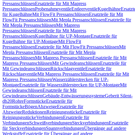
Pressanschlüssen
Ersatzteile für Mit Mapress
Pressanschlüssen
Probenahmeventile
Entleerventile
Kugelhähne
Ersatzt
für Kugelhähne
Mit FlowFit Pressanschlüssen
Ersatzteile für Mit
FlowFit Pressanschlüssen
Mit Mepla Pressanschlüssen
Ersatzteile für
Mit Mepla Pressanschlüssen
Mit Mapress
Pressanschlüssen
Ersatzteile für Mit Mapress
Pressanschlüssen
Kugelhähne für UP-Montage
Ersatzteile für
Kugelhähne für UP-Montage
Mit FlowFit
Pressanschlüssen
Ersatzteile für Mit FlowFit Pressanschlüssen
Mit
Mepla Pressanschlüssen
Ersatzteile für Mit Mepla
Pressanschlüssen
Mit Mapress Pressanschlüssen
Ersatzteile für Mit
Mapress Pressanschlüssen
Mit Gewindeanschlüssen
Ersatzteile für
Mit Gewindeanschlüssen
Rückschlagventile
Ersatzteile für
Rückschlagventile
Mit Mapress Pressanschlüssen
Ersatzteile für Mit
Mapress Pressanschlüssen
Wasserzählerstrecken für UP-
Montage
Ersatzteile für Wasserzählerstrecken für UP-Montage
Mit
Gewindeanschlüssen
Ersatzteile für Mit
Gewindeanschlüssen
Gebäude-Entwässerungssysteme
Geberit Silent-
db20
Rohre
Formstücke
Ersatzteile für
Formstücke
Bögen
Abzweige
Ersatzteile für
Abzweige
Reduktionen
Reinigungsstücke
Ersatzteile für
Reinigungsstücke
Verbindungen
Ersatzteile für
Verbindungen
Schweißverbindungen
Steckverbindungen
Ersatzteile
für Steckverbindungen
Spannverbindungen
Übergänge auf andere
Werkstoffe
Ersatzteile für Übergänge auf andere