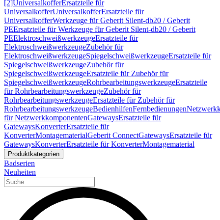
[2]
Universalkoffer
Ersatzteile für
Universalkoffer
Universalkoffer
Ersatzteile für
Universalkoffer
Werkzeuge für Geberit Silent-db20 / Geberit
PE
Ersatzteile für Werkzeuge für Geberit Silent-db20 / Geberit
PE
Elektroschweißwerkzeuge
Ersatzteile für
Elektroschweißwerkzeuge
Zubehör für
Elektroschweißwerkzeuge
Spiegelschweißwerkzeuge
Ersatzteile für
Spiegelschweißwerkzeuge
Zubehör für
Spiegelschweißwerkzeuge
Ersatzteile für Zubehör für
Spiegelschweißwerkzeuge
Rohrbearbeitungswerkzeuge
Ersatzteile
für Rohrbearbeitungswerkzeuge
Zubehör für
Rohrbearbeitungswerkzeuge
Ersatzteile für Zubehör für
Rohrbearbeitungswerkzeuge
Bedienhilfen
Fernbedienungen
Netzwerk
für Netzwerkkomponenten
Gateways
Ersatzteile für
Gateways
Konverter
Ersatzteile für
Konverter
Montagematerial
Geberit Connect
Gateways
Ersatzteile für
Gateways
Konverter
Ersatzteile für Konverter
Montagematerial
Produktkategorien
Badserien
Neuheiten