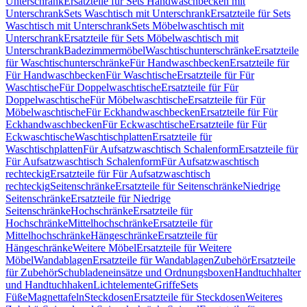
Unterschrank
Ersatzteile für Sets Handwaschbecken mit
Unterschrank
Sets Waschtisch mit Unterschrank
Ersatzteile für Sets
Waschtisch mit Unterschrank
Sets Möbelwaschtisch mit
Unterschrank
Ersatzteile für Sets Möbelwaschtisch mit
Unterschrank
Badezimmermöbel
Waschtischunterschränke
Ersatzteile
für Waschtischunterschränke
Für Handwaschbecken
Ersatzteile für
Für Handwaschbecken
Für Waschtische
Ersatzteile für Für
Waschtische
Für Doppelwaschtische
Ersatzteile für Für
Doppelwaschtische
Für Möbelwaschtische
Ersatzteile für Für
Möbelwaschtische
Für Eckhandwaschbecken
Ersatzteile für Für
Eckhandwaschbecken
Für Eckwaschtische
Ersatzteile für Für
Eckwaschtische
Waschtischplatten
Ersatzteile für
Waschtischplatten
Für Aufsatzwaschtisch Schalenform
Ersatzteile für
Für Aufsatzwaschtisch Schalenform
Für Aufsatzwaschtisch
rechteckig
Ersatzteile für Für Aufsatzwaschtisch
rechteckig
Seitenschränke
Ersatzteile für Seitenschränke
Niedrige
Seitenschränke
Ersatzteile für Niedrige
Seitenschränke
Hochschränke
Ersatzteile für
Hochschränke
Mittelhochschränke
Ersatzteile für
Mittelhochschränke
Hängeschränke
Ersatzteile für
Hängeschränke
Weitere Möbel
Ersatzteile für Weitere
Möbel
Wandablagen
Ersatzteile für Wandablagen
Zubehör
Ersatzteile
für Zubehör
Schubladeneinsätze und Ordnungsboxen
Handtuchhalter
und Handtuchhaken
Lichtelemente
Griffe
Sets
Füße
Magnettafeln
Steckdosen
Ersatzteile für Steckdosen
Weiteres