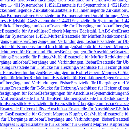
rohre 1.4401
Systemrohre 1.4521
Ersatzteile für Systemrohre 1.4521
Rohr
ücke
Innenliegende Zirkulation
Ersatzteile für Innenliegende Zirkulation
Ü
sbar
Kompensatoren
Ersatzteile für Kompensatoren
Durchführungen
Vers
press Edelstahl, Gas
Systemrohre 1.4401
Ersatzteile für Systemrohre 1.4
-Stücke
Übergänge unlösbar
Ersatzteile für Übergänge unlösbar
Übergäng
e
Ersatzteile für Anschlüsse
Geberit Mapress Edelstahl, LABS-frei
Ersat
eile für Systemrohre 1.4521
Muffen
Ersatzteile für Muffen
Reduktionen
Er
ergänge unlösbar
Übergänge und Verbindungen, lösbar
Ersatzteile für Ü
tzteile für Kompensatoren
Durchführungen
Zubehör für Geberit Mapress
ichtungen für Rohre und Fittings
Befestigungen für Anschlüsse
Ersatzte
ittings
Ersatzteile für Fittings
Muffen
Ersatzteile für Muffen
Reduktionen
ergänge unlösbar
Übergänge und Verbindungen, lösbar
Ersatzteile für Ü
eizung
Ersatzteile für T-Stücke für Heizung
Anschlüsse für Heizung
Ersat
ür Flanschverbindungen
Befestigungen für Rohre
Geberit Mapress C-Sta
zteile für Muffen
Reduktionen
Ersatzteile für Reduktionen
Bögen
Ersatzte
ar
Übergänge und Verbindungen, lösbar
Ersatzteile für Übergänge und 
eizung
Ersatzteile für T-Stücke für Heizung
Anschlüsse für Heizung
Ersat
festigungen für Rohre
Befestigungen für Anschlüsse
Systemdichtungen
S
r
Muffen
Ersatzteile für Muffen
Reduktionen
Ersatzteile für Reduktionen
tion
Kreuzstücke
Ersatzteile für Kreuzstücke
Übergänge unlösbar
Ersatzt
Ersatzteile für Verschlüsse
Anschlüsse
Ersatzteile für Anschlüsse
T-Stück
r, Gas
Ersatzteile für Geberit Mapress Kupfer, Gas
Muffen
Ersatzteile f
e für Übergänge unlösbar
Übergänge und Verbindungen, lösbar
Ersatzte
 Mapress Kupfer
Ersatzteile für Zubehör für Geberit Mapress Kupfer
Däm