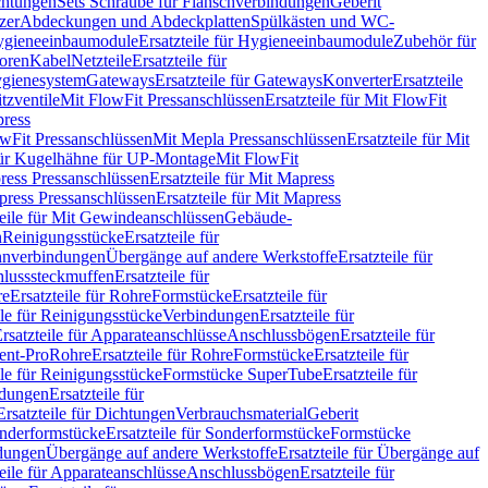
chtungen
Sets Schraube für Flanschverbindungen
Geberit
zer
Abdeckungen und Abdeckplatten
Spülkästen und WC-
gieneeinbaumodule
Ersatzteile für Hygieneeinbaumodule
Zubehör für
oren
Kabel
Netzteile
Ersatzteile für
Hygienesystem
Gateways
Ersatzteile für Gateways
Konverter
Ersatzteile
itzventile
Mit FlowFit Pressanschlüssen
Ersatzteile für Mit FlowFit
press
lowFit Pressanschlüssen
Mit Mepla Pressanschlüssen
Ersatzteile für Mit
 für Kugelhähne für UP-Montage
Mit FlowFit
ress Pressanschlüssen
Ersatzteile für Mit Mapress
ress Pressanschlüssen
Ersatzteile für Mit Mapress
teile für Mit Gewindeanschlüssen
Gebäude-
n
Reinigungsstücke
Ersatzteile für
nverbindungen
Übergänge auf andere Werkstoffe
Ersatzteile für
lusssteckmuffen
Ersatzteile für
re
Ersatzteile für Rohre
Formstücke
Ersatzteile für
ile für Reinigungsstücke
Verbindungen
Ersatzteile für
rsatzteile für Apparateanschlüsse
Anschlussbögen
Ersatzteile für
lent-Pro
Rohre
Ersatzteile für Rohre
Formstücke
Ersatzteile für
ile für Reinigungsstücke
Formstücke SuperTube
Ersatzteile für
ndungen
Ersatzteile für
Ersatzteile für Dichtungen
Verbrauchsmaterial
Geberit
nderformstücke
Ersatzteile für Sonderformstücke
Formstücke
ndungen
Übergänge auf andere Werkstoffe
Ersatzteile für Übergänge auf
teile für Apparateanschlüsse
Anschlussbögen
Ersatzteile für