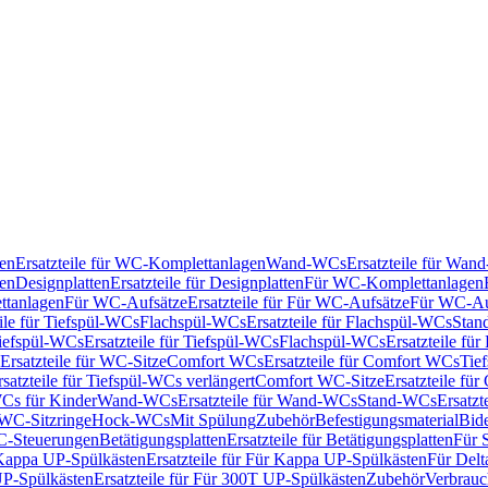
en
Ersatzteile für WC-Komplettanlagen
Wand-WCs
Ersatzteile für Wa
ken
Designplatten
Ersatzteile für Designplatten
Für WC-Komplettanlagen
tanlagen
Für WC-Aufsätze
Ersatzteile für Für WC-Aufsätze
Für WC-Au
eile für Tiefspül-WCs
Flachspül-WCs
Ersatzteile für Flachspül-WCs
Stan
iefspül-WCs
Ersatzteile für Tiefspül-WCs
Flachspül-WCs
Ersatzteile fü
Ersatzteile für WC-Sitze
Comfort WCs
Ersatzteile für Comfort WCs
Tie
rsatzteile für Tiefspül-WCs verlängert
Comfort WC-Sitze
Ersatzteile fü
WCs für Kinder
Wand-WCs
Ersatzteile für Wand-WCs
Stand-WCs
Ersatzt
r WC-Sitzringe
Hock-WCs
Mit Spülung
Zubehör
Befestigungsmaterial
Bide
C-Steuerungen
Betätigungsplatten
Ersatzteile für Betätigungsplatten
Für 
Kappa UP-Spülkästen
Ersatzteile für Für Kappa UP-Spülkästen
Für Delt
P-Spülkästen
Ersatzteile für Für 300T UP-Spülkästen
Zubehör
Verbrauc