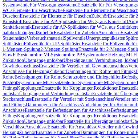
Systemwände
Für Versorgungssysteme
Ersatzteile für Für Versorgung
WCs
Elemente für Waschtische
Ersatzteile für Elemente für Waschtisc
Duschen
Ersatzteile für Elemente für Duschen
Zubehör
Ersatzteile für
Kunststoff
Ersatzteile für AP-Spülkästen für WCs, aus Kunststoff
Aufg
Sanitärkeramik
Ersatzteile für AP-Spülkästen für WCs, aus Sanitärker
halbhochhängend
Zubehör
Ersatzteile für Zubehör
Anschlüsse
Ersatztei
Staueinsätze
Verbrauchsmaterial
Spülventile
Unterputzspülkästen
Spülr
Spülkästen
Füllventile für UP-Spülkästen
Ersatzteile für Füllventile f
1-Mengen-Spülung
2-Mengen-Spülung
Ersatzteile für 2-Mengen-Spül
FlowFit
Systemrohre ML
Systemrohre PB
Systemrohre Heizung ML
Fi
Zirkulation
Übergänge unlösbar
Übergänge und Verbindungen, lösbar
Gewindeanschluss
Ersatzteile für Verteiler mit Gewindeanschluss
Verte
Anschlüsse für Heizung
Zubehör
Dämmungen für Rohre und Fittings
D
Rohre
Befestigungen für Rohre
Schutzrohre und Einlegehilfen
Befesti
PushFit
Systemrohre ML
Ersatzteile für Systemrohre ML
Systemrohre
Fittings
Kupplungen
Ersatzteile für Kupplungen
Reduktionen
Ersatztei
unlösbar
Übergänge und Verbindungen, lösbar
Ersatzteile für Übergä
Steckanschluss
Ersatzteile für Verteiler mit Steckanschluss
Verteiler m
und Fittings
Dämmungen für Anschlüsse
Abdichtungen für Rohre und 
Anschlüsse
Ersatzteile für Befestigungen für Anschlüsse
Befestigungen 
Fittings
Kupplungen
Ersatzteile für Kupplungen
Reduktionen
Ersatztei
Zirkulation
Übergänge unlösbar
Ersatzteile für Übergänge unlösbar
Übe
Verschlüsse
Anschlüsse
Ersatzteile für Anschlüsse
Verteiler mit Gewin
Heizung
Zubehör
Ersatzteile für Zubehör
Dämmungen für Rohre und Fi
für Rohre
Befestigungen für Anschlüsse
Ersatzteile für Befestigungen 