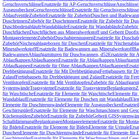
Geruchsverschlüsse
Ersatzteile für AP-Geruchsverschlüsse
Anschlüsse
Ausgussbecken
Geruchsverschlüsse
Ersatzteile für Geruchsverschlüsse
Ablaufventile
Zubehör
Ersatzteile für Zubehör
Duschen und Badewan
Duschrinnen
Zubehör für Duschrinnen
Ersatzteile für Zubehör für Du
Duschbodenabläufe
Wandabläufe
Ersatzteile für Wandabläufe
Zubehör 
Duschflächen
Duschflächen aus Mineralwerkstoff und Geberit Duofix 
Montageelemente
Zubehör
Duschabtrennungen
Ersatzteile für Duscha
Zubehör
Nischenablageboxen für Duschen
Ersatzteile für Nischenab
Mineralwerkstoff
Ersatzteile für Badewannen aus Mineralwerkstoff
Ba
Badewannen
Ablaufgarnituren für Duschwannen, d52
Ersatzteile für
Ablaufkappen
Ablaufkappen
Ersatzteile für Ablaufkappen
Ablaufgarni
Ablaufkappen
Ersatzteile für Ohne Ablaufkappen
Ablaufkappen
Ersatz
Drehbetätigung
Ersatzteile für Mit Drehbetätigung
Fertigbausets für D
Zulauf
Fertigbausets für Drehbetätigung und Zulauf
Ersatzteile für Fe
Ventilstopfen
Ersatzteile für Mit Ventilstopfen
Zubehör für Ablaufgarn
Systemwände
Tragsysteme
Ersatzteile für Tragsysteme
Beplankungen
Z
für Waschtische
Ersatzteile für Elemente für Waschtische
Elemente für 
Wandablauf
Ersatzteile für Elemente für Duschen mit Wandablauf
Ele
Elemente für Duschtrennwände
Elemente für Ausgussbecken
Ersatzte
Geschirrspüler
Ersatzteile für Elemente für Waschmaschinen und Gesc
Küchenspülen
Zubehör
Ersatzteile für Zubehör
Geberit GIS
Systemwän
Schalldämmung
Beplankungen
Montageelemente
Ersatzteile für Mont
für Bidets
Ersatzteile für Elemente für Bidets
Elemente für Urinale
Ersa
Duschen
Elemente für Duschtrennwände
Ersatzteile für Elemente fü
Geschirrspüler
Ersatzteile für Elemente für Waschmaschinen und Gesc