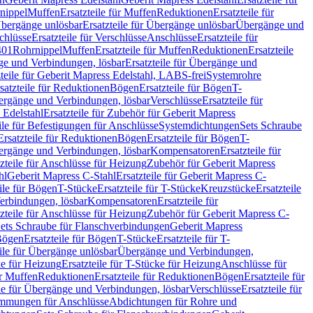
nippel
Muffen
Ersatzteile für Muffen
Reduktionen
Ersatzteile für
bergänge unlösbar
Ersatzteile für Übergänge unlösbar
Übergänge und
chlüsse
Ersatzteile für Verschlüsse
Anschlüsse
Ersatzteile für
401
Rohrnippel
Muffen
Ersatzteile für Muffen
Reduktionen
Ersatzteile
e und Verbindungen, lösbar
Ersatzteile für Übergänge und
zteile für Geberit Mapress Edelstahl, LABS-frei
Systemrohre
satzteile für Reduktionen
Bögen
Ersatzteile für Bögen
T-
bergänge und Verbindungen, lösbar
Verschlüsse
Ersatzteile für
 Edelstahl
Ersatzteile für Zubehör für Geberit Mapress
ile für Befestigungen für Anschlüsse
Systemdichtungen
Sets Schraube
Ersatzteile für Reduktionen
Bögen
Ersatzteile für Bögen
T-
bergänge und Verbindungen, lösbar
Kompensatoren
Ersatzteile für
zteile für Anschlüsse für Heizung
Zubehör für Geberit Mapress
hl
Geberit Mapress C-Stahl
Ersatzteile für Geberit Mapress C-
ile für Bögen
T-Stücke
Ersatzteile für T-Stücke
Kreuzstücke
Ersatzteile
Verbindungen, lösbar
Kompensatoren
Ersatzteile für
zteile für Anschlüsse für Heizung
Zubehör für Geberit Mapress C-
ets Schraube für Flanschverbindungen
Geberit Mapress
Bögen
Ersatzteile für Bögen
T-Stücke
Ersatzteile für T-
eile für Übergänge unlösbar
Übergänge und Verbindungen,
e für Heizung
Ersatzteile für T-Stücke für Heizung
Anschlüsse für
ür Muffen
Reduktionen
Ersatzteile für Reduktionen
Bögen
Ersatzteile für
ile für Übergänge und Verbindungen, lösbar
Verschlüsse
Ersatzteile für
mungen für Anschlüsse
Abdichtungen für Rohre und