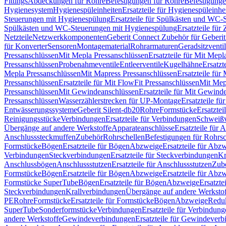
Fittings
Abdeckungen für Rohre
Befestigungen für Rohre
Befestigunge
Hygienesystem
Hygienespüleinheiten
Ersatzteile für Hygienespüleinhe
Steuerungen mit Hygienespülung
Ersatzteile für Spülkästen und WC
Spülkästen und WC-Steuerungen mit Hygienespülung
Ersatzteile fü
Netzteile
Netzwerkkomponenten
Geberit Connect Zubehör für Geberi
für Konverter
Sensoren
Montagematerial
Rohrarmaturen
Geradsitzventi
Pressanschlüssen
Mit Mepla Pressanschlüssen
Ersatzteile für Mit Mepl
Pressanschlüssen
Probenahmeventile
Entleerventile
Kugelhähne
Ersatzt
Mepla Pressanschlüssen
Mit Mapress Pressanschlüssen
Ersatzteile für
Pressanschlüssen
Ersatzteile für Mit FlowFit Pressanschlüssen
Mit Mep
Pressanschlüssen
Mit Gewindeanschlüssen
Ersatzteile für Mit Gewind
Pressanschlüssen
Wasserzählerstrecken für UP-Montage
Ersatzteile f
Entwässerungssysteme
Geberit Silent-db20
Rohre
Formstücke
Ersatztei
Reinigungsstücke
Verbindungen
Ersatzteile für Verbindungen
Schweiß
Übergänge auf andere Werkstoffe
Apparateanschlüsse
Ersatzteile für 
Anschlusssteckmuffen
Zubehör
Rohrschellen
Befestigungen für Rohrsc
Formstücke
Bögen
Ersatzteile für Bögen
Abzweige
Ersatzteile für Abz
Verbindungen
Steckverbindungen
Ersatzteile für Steckverbindungen
Kr
Anschlussbögen
Anschlussstutzen
Ersatzteile für Anschlussstutzen
Zub
Formstücke
Bögen
Ersatzteile für Bögen
Abzweige
Ersatzteile für Abz
Formstücke SuperTube
Bögen
Ersatzteile für Bögen
Abzweige
Ersatzte
Steckverbindungen
Krallverbindungen
Übergänge auf andere Werksto
PE
Rohre
Formstücke
Ersatzteile für Formstücke
Bögen
Abzweige
Redu
SuperTube
Sonderformstücke
Verbindungen
Ersatzteile für Verbindun
andere Werkstoffe
Gewindeverbindungen
Ersatzteile für Gewindever