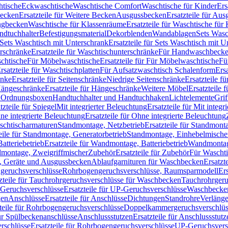
htische
Eckwaschtische
Waschtische Comfort
Waschtische für Kinder
Ers
Becken
Ersatzteile für Weitere Becken
Ausgussbecken
Ersatzteile für Au
ngbecken
Waschtische für Klassenräume
Ersatzteile für Waschtische fü
ndtuchhalter
Befestigungsmaterial
Dekorblenden
Wandablagen
Sets Wasc
Sets Waschtisch mit Unterschrank
Ersatzteile für Sets Waschtisch mit 
rschränke
Ersatzteile für Waschtischunterschränke
Für Handwaschbeck
schtische
Für Möbelwaschtische
Ersatzteile für Für Möbelwaschtische
Fü
rsatzteile für Waschtischplatten
Für Aufsatzwaschtisch Schalenform
Ers
änke
Ersatzteile für Seitenschränke
Niedrige Seitenschränke
Ersatzteile f
ängeschränke
Ersatzteile für Hängeschränke
Weitere Möbel
Ersatzteile 
d Ordnungsboxen
Handtuchhalter und Handtuchhaken
Lichtelemente
Grif
tzteile für Spiegel
Mit integrierter Beleuchtung
Ersatzteile für Mit integr
ne integrierte Beleuchtung
Ersatzteile für Ohne integrierte Beleuchtung
aschtischarmaturen
Standmontage, Netzbetrieb
Ersatzteile für Standmont
eile für Standmontage, Generatorbetrieb
Standmontage, Einhebelmische
tteriebetrieb
Ersatzteile für Wandmontage, Batteriebetrieb
Wandmontage
ndmontage, Zweigriffmischer
Zubehör
Ersatzteile für Zubehör
Für Wascht
n, Geräte und Ausgussbecken
Ablaufgarnituren für Waschbecken
Ersatzt
ngeruchsverschlüsse
Rohrbogengeruchsverschlüsse, Raumsparmodell
Er
zteile für Tauchrohrgeruchsverschlüsse für Waschbecken
Tauchrohrgeru
Geruchsverschlüsse
Ersatzteile für UP-Geruchsverschlüsse
Waschbecken
en
Anschlüsse
Ersatzteile für Anschlüsse
Dichtungen
Standrohre
Verläng
teile für Rohrbogengeruchsverschlüsse
Doppelkammergeruchsverschlüs
für Spülbeckenanschlüsse
Anschlussstutzen
Ersatzteile für Anschlussstutz
rschlüsse
Ersatzteile für Rohrbogengeruchsverschlüsse
UP-Geruchsvers