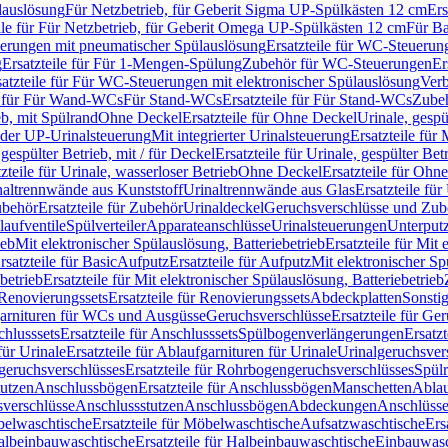
lauslösung
Für Netzbetrieb, für Geberit Sigma UP-Spülkästen 12 cm
Ers
ile für Für Netzbetrieb, für Geberit Omega UP-Spülkästen 12 cm
Für Ba
rungen mit pneumatischer Spülauslösung
Ersatzteile für WC-Steuerun
g
Ersatzteile für Für 1-Mengen-Spülung
Zubehör für WC-Steuerungen
Er
satzteile für Für WC-Steuerungen mit elektronischer Spülauslösung
Ver
le für Für Wand-WCs
Für Stand-WCs
Ersatzteile für Für Stand-WCs
Zube
ieb, mit Spülrand
Ohne Deckel
Ersatzteile für Ohne Deckel
Urinale, gespü
 oder UP-Urinalsteuerung
Mit integrierter Urinalsteuerung
Ersatzteile für 
 gespülter Betrieb, mit / für Deckel
Ersatzteile für Urinale, gespülter Bet
zteile für Urinale, wasserloser Betrieb
Ohne Deckel
Ersatzteile für Ohn
inaltrennwände aus Kunststoff
Urinaltrennwände aus Glas
Ersatzteile fü
behör
Ersatzteile für Zubehör
Urinaldeckel
Geruchsverschlüsse und Zub
aufventile
Spülverteiler
Apparateanschlüsse
Urinalsteuerungen
Unterput
ieb
Mit elektronischer Spülauslösung, Batteriebetrieb
Ersatzteile für Mit
rsatzteile für Basic
Aufputz
Ersatzteile für Aufputz
Mit elektronischer Sp
betrieb
Ersatzteile für Mit elektronischer Spülauslösung, Batteriebetrieb
Renovierungssets
Ersatzteile für Renovierungssets
Abdeckplatten
Sonsti
fgarnituren für WCs und Ausgüsse
Geruchsverschlüsse
Ersatzteile für Ge
hlusssets
Ersatzteile für Anschlusssets
Spülbogenverlängerungen
Ersatz
für Urinale
Ersatzteile für Ablaufgarnituren für Urinale
Urinalgeruchsver
eruchsverschlüsses
Ersatzteile für Rohrbogengeruchsverschlüsses
Spül
tutzen
Anschlussbögen
Ersatzteile für Anschlussbögen
Manschetten
Ablau
sverschlüsse
Anschlussstutzen
Anschlussbögen
Abdeckungen
Anschlüss
elwaschtische
Ersatzteile für Möbelwaschtische
Aufsatzwaschtische
Ers
albeinbauwaschtische
Ersatzteile für Halbeinbauwaschtische
Einbauwasc