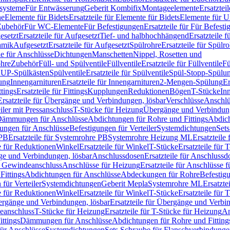
ssysteme
Für Entwässerung
Geberit Kombifix
Montageelemente
Ersatztei
he
Elemente für Bidets
Ersatzteile für Elemente für Bidets
Elemente für U
 Zubehör
Für WC-Elemente
Für Befestigungen
Ersatzteile für Für Befest
esetzt
Ersatzteile für Aufgesetzt
Tief- und halbhochhängend
Ersatzteile 
amik
Aufgesetzt
Ersatzteile für Aufgesetzt
Spülrohre
Ersatzteile für Spülr
le für Anschlüsse
Dichtungen
Manschetten
Nippel, Rosetten und
ohre
Zubehör
Füll- und Spülventile
Füllventile
Ersatzteile für Füllventile
Fü
ür UP-Spülkästen
Spülventile
Ersatzteile für Spülventile
Spül-Stopp-Spülu
ung
Innengarnituren
Ersatzteile für Innengarnituren
2-Mengen-Spülung
Er
ttings
Ersatzteile für Fittings
Kupplungen
Reduktionen
Bögen
T-Stücke
In
Ersatzteile für Übergänge und Verbindungen, lösbar
Verschlüsse
Anschlü
iler mit Pressanschluss
T-Stücke für Heizung
Übergänge und Verbindung
ämmungen für Anschlüsse
Abdichtungen für Rohre und Fittings
Abdich
gungen für Anschlüsse
Befestigungen für Verteiler
Systemdichtungen
Set
 PB
Ersatzteile für Systemrohre PB
Systemrohre Heizung ML
Ersatzteil
le für Reduktionen
Winkel
Ersatzteile für Winkel
T-Stücke
Ersatzteile für 
nge und Verbindungen, lösbar
Anschlussdosen
Ersatzteile für Anschlussd
it Gewindeanschluss
Anschlüsse für Heizung
Ersatzteile für Anschlüsse 
Fittings
Abdichtungen für Anschlüsse
Abdeckungen für Rohre
Befestig
für Verteiler
Systemdichtungen
Geberit Mepla
Systemrohre ML
Ersatzte
le für Reduktionen
Winkel
Ersatzteile für Winkel
T-Stücke
Ersatzteile für 
rgänge und Verbindungen, lösbar
Ersatzteile für Übergänge und Verbi
deanschluss
T-Stücke für Heizung
Ersatzteile für T-Stücke für Heizung
An
ttings
Dämmungen für Anschlüsse
Abdichtungen für Rohre und Fitting
für Anschlüsse
Systemdichtungen
Sets Schraube für Flanschverbindung