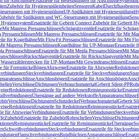
n für Anschlüsse
Ersatzteile für Befestigungen für Anschlüsse
Systemdi
iten
Zubehör für Hygienespüleinheiten
Sensoren
Kabel
Durchflussbegren
-Steuerungen mit Hygienespülung
UP-Spülkästen mit Hygienespülung
Hy
r Zubehör für Spülkästen und WC-Steuerungen mit Hygienespülung
Sens
t Hygienesystem
Ersatzteile für Geberit Connect Zubehör für Geberit 
le
Mit Mapress Pressanschlüssen
Schrägsitzventile
Ersatzteile für Schrägs
a Pressanschlüssen
Mit Mapress Pressanschlüssen
Ersatzteile für Mit Ma
eile für Kugelhähne
Mit FlowFit Pressanschlüssen
Ersatzteile für Mit F
 Mit Mapress Pressanschlüssen
Kugelhähne für UP-Montage
Ersatzteile
la Pressanschlüssen
Ersatzteile für Mit Mepla Pressanschlüssen
Mit Map
eanschlüssen
Rückschlagventile
Ersatzteile für Rückschlagventile
Mit Map
ür Wasserzählerstrecken für UP-Montage
Mit Gewindeanschlüssen
Ersatz
le für Formstücke
Bögen
Abzweige
Ersatzteile für Abzweige
Reduktione
verbindungen
Steckverbindungen
Ersatzteile für Steckverbindungen
Span
Apparateanschlüsse
Anschlussbögen
Ersatzteile für Anschlussbögen
Ansch
hellen
Verschlüsse
Dichtungen
Verbrauchsmaterial
Geberit Silent-PP
Roh
weige
Reduktionen
Ersatzteile für Reduktionen
Reinigungsstücke
Ersatzte
allverbindungen
Übergänge auf andere Werkstoffe
Apparateanschlüsse
E
ehör
Verschlüsse
Dichtungen
Schutzdeckel
Verbrauchsmaterial
Geberit Si
weige
Reduktionen
Ersatzteile für Reduktionen
Reinigungsstücke
Ersatzte
ile für Abzweige
Verbindungen
Ersatzteile für Verbindungen
Steckverbi
ffe
Zubehör
Ersatzteile für Zubehör
Rohrschellen
Verschlüsse
Dichtungen
ktionen
Reinigungsstücke
Ersatzteile für Reinigungsstücke
Übergänge
So
gen
Schweißverbindungen
Steckverbindungen
Ersatzteile für Steckverbi
bindungen
Flanschverbindungen
Bundbüchsen
Apparateanschlüsse
Ersatz