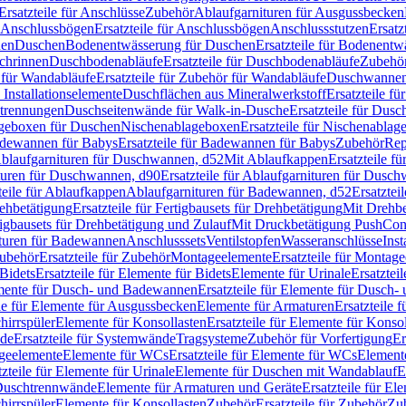
Ersatzteile für Anschlüsse
Zubehör
Ablaufgarnituren für Ausgussbecken
Anschlussbögen
Ersatzteile für Anschlussbögen
Anschlussstutzen
Ersatz
nen
Duschen
Bodenentwässerung für Duschen
Ersatzteile für Bodenent
schrinnen
Duschbodenabläufe
Ersatzteile für Duschbodenabläufe
Zubehör
für Wandabläufe
Ersatzteile für Zubehör für Wandabläufe
Duschwannen
Installationselemente
Duschflächen aus Mineralwerkstoff
Ersatzteile f
btrennungen
Duschseitenwände für Walk-in-Dusche
Ersatzteile für Dus
lageboxen für Duschen
Nischenablageboxen
Ersatzteile für Nischenabla
dewannen für Babys
Ersatzteile für Badewannen für Babys
Zubehör
Rep
 Ablaufgarnituren für Duschwannen, d52
Mit Ablaufkappen
Ersatzteile f
turen für Duschwannen, d90
Ersatzteile für Ablaufgarnituren für Dusc
teile für Ablaufkappen
Ablaufgarnituren für Badewannen, d52
Ersatztei
rehbetätigung
Ersatzteile für Fertigbausets für Drehbetätigung
Mit Drehbe
rtigbausets für Drehbetätigung und Zulauf
Mit Druckbetätigung PushCon
ituren für Badewannen
Anschlusssets
Ventilstopfen
Wasseranschlüsse
Inst
ubehör
Ersatzteile für Zubehör
Montageelemente
Ersatzteile für Montag
Bidets
Ersatzteile für Elemente für Bidets
Elemente für Urinale
Ersatztei
mente für Dusch- und Badewannen
Ersatzteile für Elemente für Dusch
ile für Elemente für Ausgussbecken
Elemente für Armaturen
Ersatzteile 
hirrspüler
Elemente für Konsollasten
Ersatzteile für Elemente für Konso
de
Ersatzteile für Systemwände
Tragsysteme
Zubehör für Vorfertigung
Er
ageelemente
Elemente für WCs
Ersatzteile für Elemente für WCs
Element
tzteile für Elemente für Urinale
Elemente für Duschen mit Wandablauf
E
r Duschtrennwände
Elemente für Armaturen und Geräte
Ersatzteile für E
hirrspüler
Elemente für Konsollasten
Zubehör
Ersatzteile für Zubehör
Zu