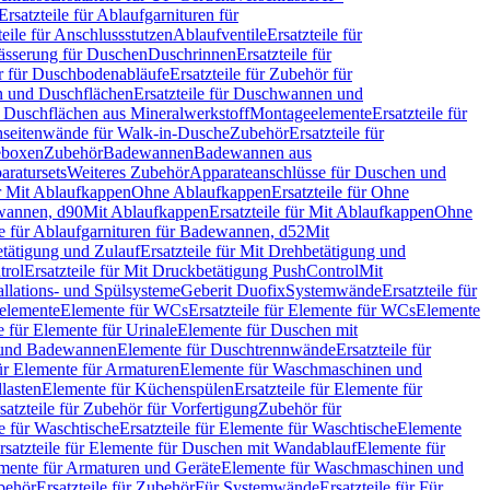
Ersatzteile für Ablaufgarnituren für
teile für Anschlussstutzen
Ablaufventile
Ersatzteile für
wässerung für Duschen
Duschrinnen
Ersatzteile für
 für Duschbodenabläufe
Ersatzteile für Zubehör für
 und Duschflächen
Ersatzteile für Duschwannen und
ür Duschflächen aus Mineralwerkstoff
Montageelemente
Ersatzteile für
chseitenwände für Walk-in-Dusche
Zubehör
Ersatzteile für
geboxen
Zubehör
Badewannen
Badewannen aus
aratursets
Weiteres Zubehör
Apparateanschlüsse für Duschen und
ür Mit Ablaufkappen
Ohne Ablaufkappen
Ersatzteile für Ohne
hwannen, d90
Mit Ablaufkappen
Ersatzteile für Mit Ablaufkappen
Ohne
le für Ablaufgarnituren für Badewannen, d52
Mit
tätigung und Zulauf
Ersatzteile für Mit Drehbetätigung und
trol
Ersatzteile für Mit Druckbetätigung PushControl
Mit
allations- und Spülsysteme
Geberit Duofix
Systemwände
Ersatzteile für
eelemente
Elemente für WCs
Ersatzteile für Elemente für WCs
Elemente
le für Elemente für Urinale
Elemente für Duschen mit
- und Badewannen
Elemente für Duschtrennwände
Ersatzteile für
für Elemente für Armaturen
Elemente für Waschmaschinen und
llasten
Elemente für Küchenspülen
Ersatzteile für Elemente für
satzteile für Zubehör für Vorfertigung
Zubehör für
e für Waschtische
Ersatzteile für Elemente für Waschtische
Elemente
rsatzteile für Elemente für Duschen mit Wandablauf
Elemente für
lemente für Armaturen und Geräte
Elemente für Waschmaschinen und
behör
Ersatzteile für Zubehör
Für Systemwände
Ersatzteile für Für