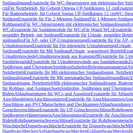
Spülauslösung
Ersatzteile für WC-Steuerungen mit elektronischer Spü
cm
Für Netzbetrieb, für Geberit Omega UP-Spülkästen 12 cm
Ersatzte
Für Batteriebetrieb, für Geberit Sigma UP-Spülkästen 12 cm
WC-Steue
Spülung
Ersatzteile für Für 2-Mengen-Spülung
Für 1-Mengen-Spülun
Rohbausets
Für WC-Steuerungen mit elektronischer Spülauslösung
Er
WCs
Ersatzteile für Sanitärmodule für WCs
Für Wand-WCs
Ersatztei
gespülter Betrieb, mit Spülrand
Ersatzteile für Urinale, gespülter Betr
spülrandlos
Für AP- oder UP-Urinalsteuerung
Ersatzteile für Für AP-
Urinalsteuerung
Ersatzteile für Für integrierte Urinalsteuerung
Urinale,
Spülrand
Ersatzteile für Mit Spülrand
Urinale, wasserloser Betrieb
Ersat
Urinaltrennwände
Urinaltrennwände aus Kunststoff
Ersatzteile für Ur
Sanitärkeramik
Ersatzteile für Urinaltrennwände aus Sanitärkeramik
Zu
Spülbögen und Übergänge
Sprühkopfzubehör
Befestigungsmaterial
Abl
Netzbetrieb
Ersatzteile für Mit elektronischer Spülauslösung, Netzbetr
Spülauslösung
Ersatzteile für Mit pneumatischer Spülauslösung
Basic
E
Spülauslösung, Netzbetrieb
Mit elektronischer Spülauslösung, Batterie
für Rohbau- und Austauschsets
Spülrohre, Spülbögen und Übergänge
Bidets
Ablaufgarnituren für WCs und Ausgüsse
Ersatzteile für Ablau
Anschlussbögen
Anschlussstutzen
Ersatzteile für Anschlussstutzen
Ansc
Anschlüsse aus PVC
Manschetten und Deckkappen
Ablaufgarnituren 
Geruchsverschlüsse
Ersatzteile für UP-Geruchsverschlüsse
Rohrbogeng
Spülbogenverlängerungen
Anschlussstutzen
Ersatzteile für Anschlusss
Bidets
Rohrbogengeruchsverschlüsse
Ersatzteile für Rohrbogengeruch
Waschtische
Doppelwaschtische
Ersatzteile für Doppelwaschtische
Möb
Handwaschbecken
Aufsatzhandwaschbecken
Eckhandwaschbecken
H