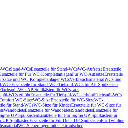
nd-WCs
Stand-WCs
Ersatzteile für Stand-WCs
WC-Aufsätze
Ersatzteile
Ersatzteile für Für WC-Komplettanlagen
Für WC-Aufsätze
Ersatzteile
fsätze und WC-Komplettanlagen
WCs
Verbrauchsmaterial
WCs und
d-WCs
Ersatzteile für Stand-WCs
Tiefspül-WCs für AP-Spülkasten
r Flachspül-WCs
AP-Spülkästen für WCs, aus
fspül-WCs erhöht
Ersatzteile für Tiefspül-WCs erhöht
Flachspül-WCs
r Comfort WC-Sitze
WC-Sitze
Ersatzteile für WC-Sitze
WC-
eile für Stand-WCs
WC-Sitze für Kinder
Ersatzteile für WC-Sitze für
ts
Wandbidets
Ersatzteile für Wandbidets
Standbidets
Ersatzteile für
Sigma UP-Spülkästen
Ersatzteile für Für Sigma UP-Spülkästen
Für
a UP-Spülkästen
Ersatzteile für Für Delta UP-Spülkästen
Für Twinline
hsmaterial
WC-Steuerungen mit elektronischer