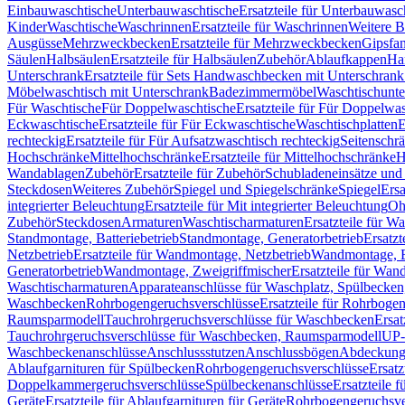
Einbauwaschtische
Unterbauwaschtische
Ersatzteile für Unterbauwasc
Kinder
Waschtische
Waschrinnen
Ersatzteile für Waschrinnen
Weitere 
Ausgüsse
Mehrzweckbecken
Ersatzteile für Mehrzweckbecken
Gipsfa
Säulen
Halbsäulen
Ersatzteile für Halbsäulen
Zubehör
Ablaufkappen
Ha
Unterschrank
Ersatzteile für Sets Handwaschbecken mit Unterschrank
Möbelwaschtisch mit Unterschrank
Badezimmermöbel
Waschtischunte
Für Waschtische
Für Doppelwaschtische
Ersatzteile für Für Doppelwa
Eckwaschtische
Ersatzteile für Für Eckwaschtische
Waschtischplatten
E
rechteckig
Ersatzteile für Für Aufsatzwaschtisch rechteckig
Seitenschr
Hochschränke
Mittelhochschränke
Ersatzteile für Mittelhochschränke
H
Wandablagen
Zubehör
Ersatzteile für Zubehör
Schubladeneinsätze un
Steckdosen
Weiteres Zubehör
Spiegel und Spiegelschränke
Spiegel
Ersa
integrierter Beleuchtung
Ersatzteile für Mit integrierter Beleuchtung
Oh
Zubehör
Steckdosen
Armaturen
Waschtischarmaturen
Ersatzteile für W
Standmontage, Batteriebetrieb
Standmontage, Generatorbetrieb
Ersatzt
Netzbetrieb
Ersatzteile für Wandmontage, Netzbetrieb
Wandmontage, Ba
Generatorbetrieb
Wandmontage, Zweigriffmischer
Ersatzteile für Wa
Waschtischarmaturen
Apparateanschlüsse für Waschplatz, Spülbecke
Waschbecken
Rohrbogengeruchsverschlüsse
Ersatzteile für Rohrboge
Raumsparmodell
Tauchrohrgeruchsverschlüsse für Waschbecken
Ersat
Tauchrohrgeruchsverschlüsse für Waschbecken, Raumsparmodell
UP-
Waschbeckenanschlüsse
Anschlussstutzen
Anschlussbögen
Abdeckung
Ablaufgarnituren für Spülbecken
Rohrbogengeruchsverschlüsse
Ersatz
Doppelkammergeruchsverschlüsse
Spülbeckenanschlüsse
Ersatzteile 
Geräte
Ersatzteile für Ablaufgarnituren für Geräte
Rohrbogengeruchsve