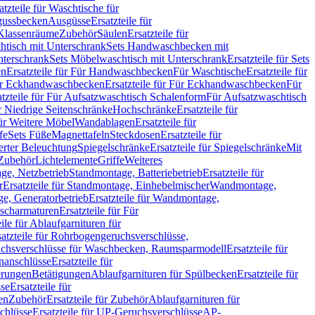
atzteile für Waschtische für
sgussbecken
Ausgüsse
Ersatzteile für
r Klassenräume
Zubehör
Säulen
Ersatzteile für
htisch mit Unterschrank
Sets Handwaschbecken mit
Unterschrank
Sets Möbelwaschtisch mit Unterschrank
Ersatzteile für Sets
en
Ersatzteile für Für Handwaschbecken
Für Waschtische
Ersatzteile für
r Eckhandwaschbecken
Ersatzteile für Für Eckhandwaschbecken
Für
atzteile für Für Aufsatzwaschtisch Schalenform
Für Aufsatzwaschtisch
ür Niedrige Seitenschränke
Hochschränke
Ersatzteile für
für Weitere Möbel
Wandablagen
Ersatzteile für
fe
Sets Füße
Magnettafeln
Steckdosen
Ersatzteile für
ierter Beleuchtung
Spiegelschränke
Ersatzteile für Spiegelschränke
Mit
Zubehör
Lichtelemente
Griffe
Weiteres
age, Netzbetrieb
Standmontage, Batteriebetrieb
Ersatzteile für
r
Ersatzteile für Standmontage, Einhebelmischer
Wandmontage,
, Generatorbetrieb
Ersatzteile für Wandmontage,
ischarmaturen
Ersatzteile für Für
eile für Ablaufgarnituren für
satzteile für Rohrbogengeruchsverschlüsse,
chsverschlüsse für Waschbecken, Raumsparmodell
Ersatzteile für
anschlüsse
Ersatzteile für
erungen
Betätigungen
Ablaufgarnituren für Spülbecken
Ersatzteile für
se
Ersatzteile für
en
Zubehör
Ersatzteile für Zubehör
Ablaufgarnituren für
chlüsse
Ersatzteile für UP-Geruchsverschlüsse
AP-