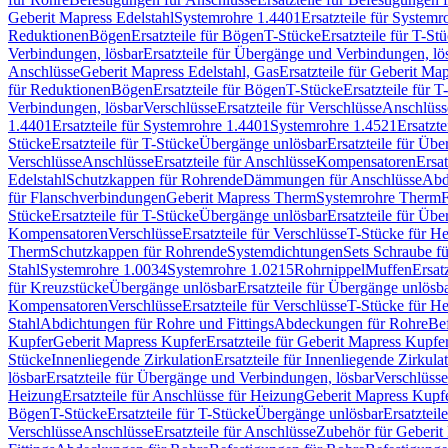
Geberit Mapress Edelstahl
Systemrohre 1.4401
Ersatzteile für System
Reduktionen
Bögen
Ersatzteile für Bögen
T-Stücke
Ersatzteile für T-St
Verbindungen, lösbar
Ersatzteile für Übergänge und Verbindungen, lö
Anschlüsse
Geberit Mapress Edelstahl, Gas
Ersatzteile für Geberit Ma
für Reduktionen
Bögen
Ersatzteile für Bögen
T-Stücke
Ersatzteile für T
Verbindungen, lösbar
Verschlüsse
Ersatzteile für Verschlüsse
Anschlüss
1.4401
Ersatzteile für Systemrohre 1.4401
Systemrohre 1.4521
Ersatzt
Stücke
Ersatzteile für T-Stücke
Übergänge unlösbar
Ersatzteile für Üb
Verschlüsse
Anschlüsse
Ersatzteile für Anschlüsse
Kompensatoren
Ersa
Edelstahl
Schutzkappen für Rohrende
Dämmungen für Anschlüsse
Abd
für Flanschverbindungen
Geberit Mapress Therm
Systemrohre Therm
F
Stücke
Ersatzteile für T-Stücke
Übergänge unlösbar
Ersatzteile für Üb
Kompensatoren
Verschlüsse
Ersatzteile für Verschlüsse
T-Stücke für H
Therm
Schutzkappen für Rohrende
Systemdichtungen
Sets Schraube f
Stahl
Systemrohre 1.0034
Systemrohre 1.0215
Rohrnippel
Muffen
Ersat
für Kreuzstücke
Übergänge unlösbar
Ersatzteile für Übergänge unlösb
Kompensatoren
Verschlüsse
Ersatzteile für Verschlüsse
T-Stücke für H
Stahl
Abdichtungen für Rohre und Fittings
Abdeckungen für Rohre
Be
Kupfer
Geberit Mapress Kupfer
Ersatzteile für Geberit Mapress Kupfe
Stücke
Innenliegende Zirkulation
Ersatzteile für Innenliegende Zirkula
lösbar
Ersatzteile für Übergänge und Verbindungen, lösbar
Verschlüsse
Heizung
Ersatzteile für Anschlüsse für Heizung
Geberit Mapress Kupfe
Bögen
T-Stücke
Ersatzteile für T-Stücke
Übergänge unlösbar
Ersatzteil
Verschlüsse
Anschlüsse
Ersatzteile für Anschlüsse
Zubehör für Geberit