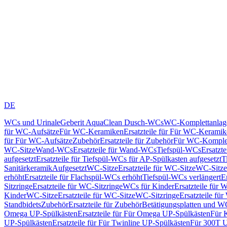
DE
WCs und Urinale
Geberit AquaClean Dusch-WCs
WC-Komplettanlag
für WC-Aufsätze
Für WC-Keramiken
Ersatzteile für Für WC-Kerami
für Für WC-Aufsätze
Zubehör
Ersatzteile für Zubehör
Für WC-Komplet
WC-Sitze
Wand-WCs
Ersatzteile für Wand-WCs
Tiefspül-WCs
Ersatzt
aufgesetzt
Ersatzteile für Tiefspül-WCs für AP-Spülkasten aufgesetzt
T
Sanitärkeramik
Aufgesetzt
WC-Sitze
Ersatzteile für WC-Sitze
WC-Sitze
erhöht
Ersatzteile für Flachspül-WCs erhöht
Tiefspül-WCs verlängert
E
Sitzringe
Ersatzteile für WC-Sitzringe
WCs für Kinder
Ersatzteile für 
Kinder
WC-Sitze
Ersatzteile für WC-Sitze
WC-Sitzringe
Ersatzteile fü
Standbidets
Zubehör
Ersatzteile für Zubehör
Betätigungsplatten und W
Omega UP-Spülkästen
Ersatzteile für Für Omega UP-Spülkästen
Für 
UP-Spülkästen
Ersatzteile für Für Twinline UP-Spülkästen
Für 300T U