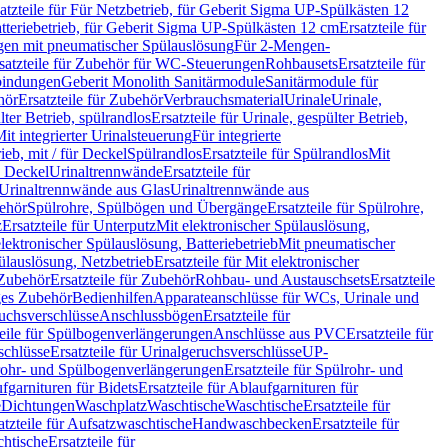
atzteile für Für Netzbetrieb, für Geberit Sigma UP-Spülkästen 12
tteriebetrieb, für Geberit Sigma UP-Spülkästen 12 cm
Ersatzteile für
gen mit pneumatischer Spülauslösung
Für 2-Mengen-
satzteile für Zubehör für WC-Steuerungen
Rohbausets
Ersatzteile für
bindungen
Geberit Monolith Sanitärmodule
Sanitärmodule für
hör
Ersatzteile für Zubehör
Verbrauchsmaterial
Urinale
Urinale,
lter Betrieb, spülrandlos
Ersatzteile für Urinale, gespülter Betrieb,
Mit integrierter Urinalsteuerung
Für integrierte
rieb, mit / für Deckel
Spülrandlos
Ersatzteile für Spülrandlos
Mit
e Deckel
Urinaltrennwände
Ersatzteile für
r Urinaltrennwände aus Glas
Urinaltrennwände aus
ehör
Spülrohre, Spülbögen und Übergänge
Ersatzteile für Spülrohre,
z
Ersatzteile für Unterputz
Mit elektronischer Spülauslösung,
 elektronischer Spülauslösung, Batteriebetrieb
Mit pneumatischer
ülauslösung, Netzbetrieb
Ersatzteile für Mit elektronischer
Zubehör
Ersatzteile für Zubehör
Rohbau- und Austauschsets
Ersatzteile
ges Zubehör
Bedienhilfen
Apparateanschlüsse für WCs, Urinale und
ruchsverschlüsse
Anschlussbögen
Ersatzteile für
teile für Spülbogenverlängerungen
Anschlüsse aus PVC
Ersatzteile für
schlüsse
Ersatzteile für Urinalgeruchsverschlüsse
UP-
rohr- und Spülbogenverlängerungen
Ersatzteile für Spülrohr- und
fgarnituren für Bidets
Ersatzteile für Ablaufgarnituren für
e
Dichtungen
Waschplatz
Waschtische
Waschtische
Ersatzteile für
atzteile für Aufsatzwaschtische
Handwaschbecken
Ersatzteile für
htische
Ersatzteile für