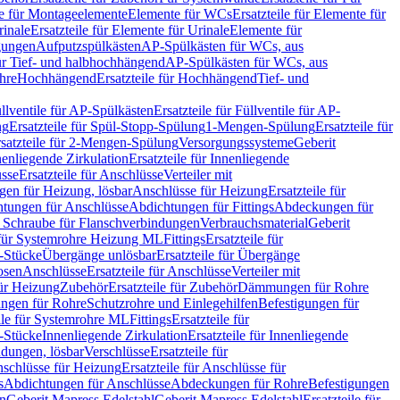
le für Montageelemente
Elemente für WCs
Ersatzteile für Elemente für
rinale
Ersatzteile für Elemente für Urinale
Elemente für
igungen
Aufputzspülkästen
AP-Spülkästen für WCs, aus
für Tief- und halbhochhängend
AP-Spülkästen für WCs, aus
ohre
Hochhängend
Ersatzteile für Hochhängend
Tief- und
llventile für AP-Spülkästen
Ersatzteile für Füllventile für AP-
ng
Ersatzteile für Spül-Stopp-Spülung
1-Mengen-Spülung
Ersatzteile für
satzteile für 2-Mengen-Spülung
Versorgungssysteme
Geberit
nenliegende Zirkulation
Ersatzteile für Innenliegende
sse
Ersatzteile für Anschlüsse
Verteiler mit
en für Heizung, lösbar
Anschlüsse für Heizung
Ersatzteile für
tungen für Anschlüsse
Abdichtungen für Fittings
Abdeckungen für
s Schraube für Flanschverbindungen
Verbrauchsmaterial
Geberit
e für Systemrohre Heizung ML
Fittings
Ersatzteile für
T-Stücke
Übergänge unlösbar
Ersatzteile für Übergänge
osen
Anschlüsse
Ersatzteile für Anschlüsse
Verteiler mit
für Heizung
Zubehör
Ersatzteile für Zubehör
Dämmungen für Rohre
ungen für Rohre
Schutzrohre und Einlegehilfen
Befestigungen für
ile für Systemrohre ML
Fittings
Ersatzteile für
T-Stücke
Innenliegende Zirkulation
Ersatzteile für Innenliegende
ndungen, lösbar
Verschlüsse
Ersatzteile für
schlüsse für Heizung
Ersatzteile für Anschlüsse für
s
Abdichtungen für Anschlüsse
Abdeckungen für Rohre
Befestigungen
en
Geberit Mapress Edelstahl
Geberit Mapress Edelstahl
Ersatzteile für