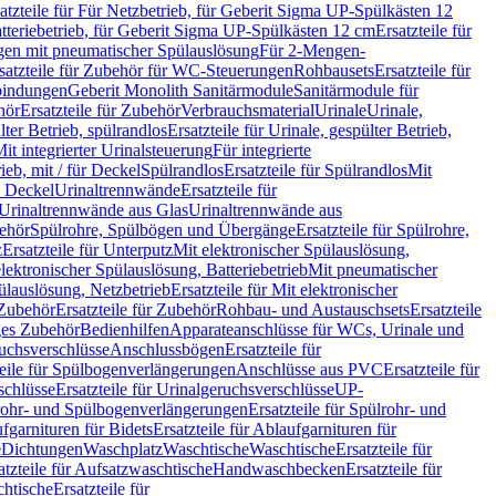
atzteile für Für Netzbetrieb, für Geberit Sigma UP-Spülkästen 12
tteriebetrieb, für Geberit Sigma UP-Spülkästen 12 cm
Ersatzteile für
gen mit pneumatischer Spülauslösung
Für 2-Mengen-
satzteile für Zubehör für WC-Steuerungen
Rohbausets
Ersatzteile für
bindungen
Geberit Monolith Sanitärmodule
Sanitärmodule für
hör
Ersatzteile für Zubehör
Verbrauchsmaterial
Urinale
Urinale,
lter Betrieb, spülrandlos
Ersatzteile für Urinale, gespülter Betrieb,
Mit integrierter Urinalsteuerung
Für integrierte
rieb, mit / für Deckel
Spülrandlos
Ersatzteile für Spülrandlos
Mit
e Deckel
Urinaltrennwände
Ersatzteile für
r Urinaltrennwände aus Glas
Urinaltrennwände aus
ehör
Spülrohre, Spülbögen und Übergänge
Ersatzteile für Spülrohre,
z
Ersatzteile für Unterputz
Mit elektronischer Spülauslösung,
 elektronischer Spülauslösung, Batteriebetrieb
Mit pneumatischer
ülauslösung, Netzbetrieb
Ersatzteile für Mit elektronischer
Zubehör
Ersatzteile für Zubehör
Rohbau- und Austauschsets
Ersatzteile
ges Zubehör
Bedienhilfen
Apparateanschlüsse für WCs, Urinale und
ruchsverschlüsse
Anschlussbögen
Ersatzteile für
teile für Spülbogenverlängerungen
Anschlüsse aus PVC
Ersatzteile für
schlüsse
Ersatzteile für Urinalgeruchsverschlüsse
UP-
rohr- und Spülbogenverlängerungen
Ersatzteile für Spülrohr- und
fgarnituren für Bidets
Ersatzteile für Ablaufgarnituren für
e
Dichtungen
Waschplatz
Waschtische
Waschtische
Ersatzteile für
atzteile für Aufsatzwaschtische
Handwaschbecken
Ersatzteile für
htische
Ersatzteile für