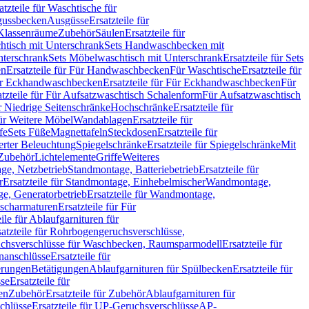
atzteile für Waschtische für
sgussbecken
Ausgüsse
Ersatzteile für
r Klassenräume
Zubehör
Säulen
Ersatzteile für
htisch mit Unterschrank
Sets Handwaschbecken mit
Unterschrank
Sets Möbelwaschtisch mit Unterschrank
Ersatzteile für Sets
en
Ersatzteile für Für Handwaschbecken
Für Waschtische
Ersatzteile für
r Eckhandwaschbecken
Ersatzteile für Für Eckhandwaschbecken
Für
atzteile für Für Aufsatzwaschtisch Schalenform
Für Aufsatzwaschtisch
ür Niedrige Seitenschränke
Hochschränke
Ersatzteile für
für Weitere Möbel
Wandablagen
Ersatzteile für
fe
Sets Füße
Magnettafeln
Steckdosen
Ersatzteile für
ierter Beleuchtung
Spiegelschränke
Ersatzteile für Spiegelschränke
Mit
Zubehör
Lichtelemente
Griffe
Weiteres
age, Netzbetrieb
Standmontage, Batteriebetrieb
Ersatzteile für
r
Ersatzteile für Standmontage, Einhebelmischer
Wandmontage,
, Generatorbetrieb
Ersatzteile für Wandmontage,
ischarmaturen
Ersatzteile für Für
eile für Ablaufgarnituren für
satzteile für Rohrbogengeruchsverschlüsse,
chsverschlüsse für Waschbecken, Raumsparmodell
Ersatzteile für
anschlüsse
Ersatzteile für
erungen
Betätigungen
Ablaufgarnituren für Spülbecken
Ersatzteile für
se
Ersatzteile für
en
Zubehör
Ersatzteile für Zubehör
Ablaufgarnituren für
chlüsse
Ersatzteile für UP-Geruchsverschlüsse
AP-