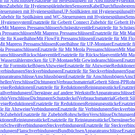
n für Anschlüsse
Ersatzteile für Befestigungen für Anschlüsse
Systemdi
iten
Zubehör für Hygienespüleinheiten
Sensoren
Kabel
Durchflussbegren
-Steuerungen mit Hygienespülung
UP-Spülkästen mit Hygienespülung
Hy
r Zubehör für Spülkästen und WC-Steuerungen mit Hygienespülung
Sens
t Hygienesystem
Ersatzteile für Geberit Connect Zubehör für Geberit 
le
Mit Mapress Pressanschlüssen
Schrägsitzventile
Ersatzteile für Schrägs
a Pressanschlüssen
Mit Mapress Pressanschlüssen
Ersatzteile für Mit Ma
eile für Kugelhähne
Mit FlowFit Pressanschlüssen
Ersatzteile für Mit F
 Mit Mapress Pressanschlüssen
Kugelhähne für UP-Montage
Ersatzteile
la Pressanschlüssen
Ersatzteile für Mit Mepla Pressanschlüssen
Mit Map
eanschlüssen
Rückschlagventile
Ersatzteile für Rückschlagventile
Mit Map
ür Wasserzählerstrecken für UP-Montage
Mit Gewindeanschlüssen
Ersatz
le für Formstücke
Bögen
Abzweige
Ersatzteile für Abzweige
Reduktione
verbindungen
Steckverbindungen
Ersatzteile für Steckverbindungen
Span
Apparateanschlüsse
Anschlussbögen
Ersatzteile für Anschlussbögen
Ansch
hellen
Verschlüsse
Dichtungen
Verbrauchsmaterial
Geberit Silent-PP
Roh
weige
Reduktionen
Ersatzteile für Reduktionen
Reinigungsstücke
Ersatzte
allverbindungen
Übergänge auf andere Werkstoffe
Apparateanschlüsse
E
ehör
Verschlüsse
Dichtungen
Schutzdeckel
Verbrauchsmaterial
Geberit Si
weige
Reduktionen
Ersatzteile für Reduktionen
Reinigungsstücke
Ersatzte
ile für Abzweige
Verbindungen
Ersatzteile für Verbindungen
Steckverbi
ffe
Zubehör
Ersatzteile für Zubehör
Rohrschellen
Verschlüsse
Dichtungen
ktionen
Reinigungsstücke
Ersatzteile für Reinigungsstücke
Übergänge
So
gen
Schweißverbindungen
Steckverbindungen
Ersatzteile für Steckverbi
bindungen
Flanschverbindungen
Bundbüchsen
Apparateanschlüsse
Ersatz