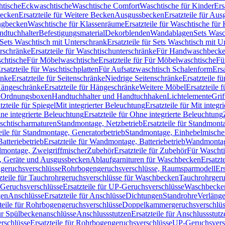
htische
Eckwaschtische
Waschtische Comfort
Waschtische für Kinder
Ers
Becken
Ersatzteile für Weitere Becken
Ausgussbecken
Ersatzteile für Au
ngbecken
Waschtische für Klassenräume
Ersatzteile für Waschtische fü
ndtuchhalter
Befestigungsmaterial
Dekorblenden
Wandablagen
Sets Wasc
Sets Waschtisch mit Unterschrank
Ersatzteile für Sets Waschtisch mit 
rschränke
Ersatzteile für Waschtischunterschränke
Für Handwaschbeck
schtische
Für Möbelwaschtische
Ersatzteile für Für Möbelwaschtische
Fü
rsatzteile für Waschtischplatten
Für Aufsatzwaschtisch Schalenform
Ers
änke
Ersatzteile für Seitenschränke
Niedrige Seitenschränke
Ersatzteile f
ängeschränke
Ersatzteile für Hängeschränke
Weitere Möbel
Ersatzteile 
d Ordnungsboxen
Handtuchhalter und Handtuchhaken
Lichtelemente
Grif
tzteile für Spiegel
Mit integrierter Beleuchtung
Ersatzteile für Mit integr
ne integrierte Beleuchtung
Ersatzteile für Ohne integrierte Beleuchtung
aschtischarmaturen
Standmontage, Netzbetrieb
Ersatzteile für Standmont
eile für Standmontage, Generatorbetrieb
Standmontage, Einhebelmische
tteriebetrieb
Ersatzteile für Wandmontage, Batteriebetrieb
Wandmontage
ndmontage, Zweigriffmischer
Zubehör
Ersatzteile für Zubehör
Für Wascht
n, Geräte und Ausgussbecken
Ablaufgarnituren für Waschbecken
Ersatzt
ngeruchsverschlüsse
Rohrbogengeruchsverschlüsse, Raumsparmodell
Er
zteile für Tauchrohrgeruchsverschlüsse für Waschbecken
Tauchrohrgeru
Geruchsverschlüsse
Ersatzteile für UP-Geruchsverschlüsse
Waschbecken
en
Anschlüsse
Ersatzteile für Anschlüsse
Dichtungen
Standrohre
Verläng
teile für Rohrbogengeruchsverschlüsse
Doppelkammergeruchsverschlüs
für Spülbeckenanschlüsse
Anschlussstutzen
Ersatzteile für Anschlussstutz
rschlüsse
Ersatzteile für Rohrbogengeruchsverschlüsse
UP-Geruchsvers