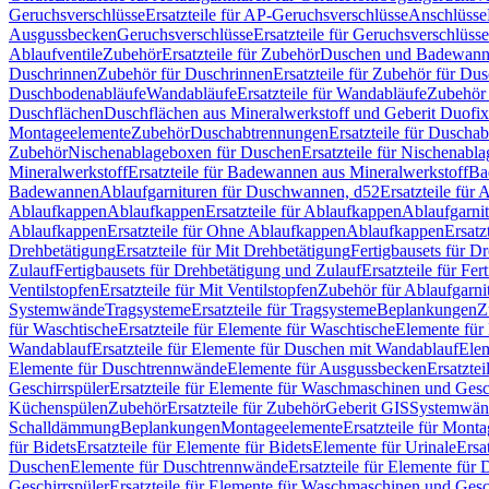
Geruchsverschlüsse
Ersatzteile für AP-Geruchsverschlüsse
Anschlüsse
Ausgussbecken
Geruchsverschlüsse
Ersatzteile für Geruchsverschlüsse
Ablaufventile
Zubehör
Ersatzteile für Zubehör
Duschen und Badewan
Duschrinnen
Zubehör für Duschrinnen
Ersatzteile für Zubehör für Du
Duschbodenabläufe
Wandabläufe
Ersatzteile für Wandabläufe
Zubehör 
Duschflächen
Duschflächen aus Mineralwerkstoff und Geberit Duofix 
Montageelemente
Zubehör
Duschabtrennungen
Ersatzteile für Duscha
Zubehör
Nischenablageboxen für Duschen
Ersatzteile für Nischenab
Mineralwerkstoff
Ersatzteile für Badewannen aus Mineralwerkstoff
Ba
Badewannen
Ablaufgarnituren für Duschwannen, d52
Ersatzteile für
Ablaufkappen
Ablaufkappen
Ersatzteile für Ablaufkappen
Ablaufgarni
Ablaufkappen
Ersatzteile für Ohne Ablaufkappen
Ablaufkappen
Ersatz
Drehbetätigung
Ersatzteile für Mit Drehbetätigung
Fertigbausets für D
Zulauf
Fertigbausets für Drehbetätigung und Zulauf
Ersatzteile für Fe
Ventilstopfen
Ersatzteile für Mit Ventilstopfen
Zubehör für Ablaufgarn
Systemwände
Tragsysteme
Ersatzteile für Tragsysteme
Beplankungen
Z
für Waschtische
Ersatzteile für Elemente für Waschtische
Elemente für 
Wandablauf
Ersatzteile für Elemente für Duschen mit Wandablauf
Ele
Elemente für Duschtrennwände
Elemente für Ausgussbecken
Ersatzte
Geschirrspüler
Ersatzteile für Elemente für Waschmaschinen und Gesc
Küchenspülen
Zubehör
Ersatzteile für Zubehör
Geberit GIS
Systemwän
Schalldämmung
Beplankungen
Montageelemente
Ersatzteile für Mont
für Bidets
Ersatzteile für Elemente für Bidets
Elemente für Urinale
Ersa
Duschen
Elemente für Duschtrennwände
Ersatzteile für Elemente fü
Geschirrspüler
Ersatzteile für Elemente für Waschmaschinen und Gesc