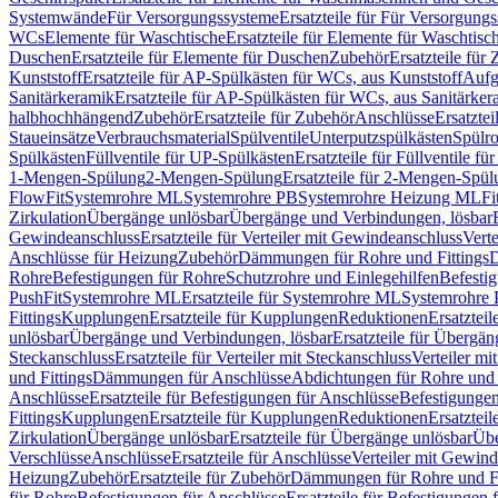
Systemwände
Für Versorgungssysteme
Ersatzteile für Für Versorgung
WCs
Elemente für Waschtische
Ersatzteile für Elemente für Waschtisc
Duschen
Ersatzteile für Elemente für Duschen
Zubehör
Ersatzteile für
Kunststoff
Ersatzteile für AP-Spülkästen für WCs, aus Kunststoff
Aufg
Sanitärkeramik
Ersatzteile für AP-Spülkästen für WCs, aus Sanitärker
halbhochhängend
Zubehör
Ersatzteile für Zubehör
Anschlüsse
Ersatztei
Staueinsätze
Verbrauchsmaterial
Spülventile
Unterputzspülkästen
Spülr
Spülkästen
Füllventile für UP-Spülkästen
Ersatzteile für Füllventile f
1-Mengen-Spülung
2-Mengen-Spülung
Ersatzteile für 2-Mengen-Spül
FlowFit
Systemrohre ML
Systemrohre PB
Systemrohre Heizung ML
Fi
Zirkulation
Übergänge unlösbar
Übergänge und Verbindungen, lösbar
Gewindeanschluss
Ersatzteile für Verteiler mit Gewindeanschluss
Verte
Anschlüsse für Heizung
Zubehör
Dämmungen für Rohre und Fittings
D
Rohre
Befestigungen für Rohre
Schutzrohre und Einlegehilfen
Befesti
PushFit
Systemrohre ML
Ersatzteile für Systemrohre ML
Systemrohre
Fittings
Kupplungen
Ersatzteile für Kupplungen
Reduktionen
Ersatztei
unlösbar
Übergänge und Verbindungen, lösbar
Ersatzteile für Übergä
Steckanschluss
Ersatzteile für Verteiler mit Steckanschluss
Verteiler m
und Fittings
Dämmungen für Anschlüsse
Abdichtungen für Rohre und 
Anschlüsse
Ersatzteile für Befestigungen für Anschlüsse
Befestigungen 
Fittings
Kupplungen
Ersatzteile für Kupplungen
Reduktionen
Ersatztei
Zirkulation
Übergänge unlösbar
Ersatzteile für Übergänge unlösbar
Übe
Verschlüsse
Anschlüsse
Ersatzteile für Anschlüsse
Verteiler mit Gewin
Heizung
Zubehör
Ersatzteile für Zubehör
Dämmungen für Rohre und Fi
für Rohre
Befestigungen für Anschlüsse
Ersatzteile für Befestigungen 