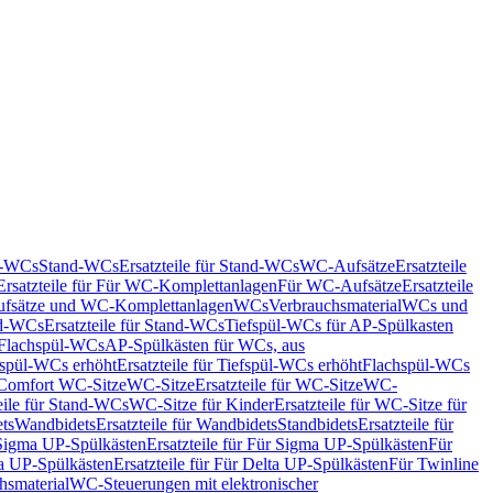
nd-WCs
Stand-WCs
Ersatzteile für Stand-WCs
WC-Aufsätze
Ersatzteile
Ersatzteile für Für WC-Komplettanlagen
Für WC-Aufsätze
Ersatzteile
fsätze und WC-Komplettanlagen
WCs
Verbrauchsmaterial
WCs und
d-WCs
Ersatzteile für Stand-WCs
Tiefspül-WCs für AP-Spülkasten
r Flachspül-WCs
AP-Spülkästen für WCs, aus
fspül-WCs erhöht
Ersatzteile für Tiefspül-WCs erhöht
Flachspül-WCs
r Comfort WC-Sitze
WC-Sitze
Ersatzteile für WC-Sitze
WC-
eile für Stand-WCs
WC-Sitze für Kinder
Ersatzteile für WC-Sitze für
ts
Wandbidets
Ersatzteile für Wandbidets
Standbidets
Ersatzteile für
Sigma UP-Spülkästen
Ersatzteile für Für Sigma UP-Spülkästen
Für
a UP-Spülkästen
Ersatzteile für Für Delta UP-Spülkästen
Für Twinline
hsmaterial
WC-Steuerungen mit elektronischer