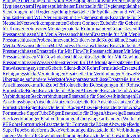
Fittings
Abdeckungen für Rohre
Befestigungen für Rohre
Befestigunge
Hygienesystem
Hygienespüleinheiten
Ersatzteile für Hygienespüleinhe
Steuerungen mit Hygienespülung
Ersatzteile für Spülkästen und WC
Spülkästen und WC-Steuerungen mit Hygienespülung
Ersatzteile fü
Netzteile
Netzwerkkomponenten
Geberit Connect Zubehör für Geberi
für Konverter
Sensoren
Montagematerial
Rohrarmaturen
Geradsitzventi
Pressanschlüssen
Mit Mepla Pressanschlüssen
Ersatzteile für Mit Mepl
Pressanschlüssen
Probenahmeventile
Entleerventile
Kugelhähne
Ersatzt
Mepla Pressanschlüssen
Mit Mapress Pressanschlüssen
Ersatzteile für
Pressanschlüssen
Ersatzteile für Mit FlowFit Pressanschlüssen
Mit Mep
Pressanschlüssen
Mit Gewindeanschlüssen
Ersatzteile für Mit Gewind
Pressanschlüssen
Wasserzählerstrecken für UP-Montage
Ersatzteile f
Entwässerungssysteme
Geberit Silent-db20
Rohre
Formstücke
Ersatztei
Reinigungsstücke
Verbindungen
Ersatzteile für Verbindungen
Schweiß
Übergänge auf andere Werkstoffe
Apparateanschlüsse
Ersatzteile für 
Anschlusssteckmuffen
Zubehör
Rohrschellen
Befestigungen für Rohrsc
Formstücke
Bögen
Ersatzteile für Bögen
Abzweige
Ersatzteile für Abz
Verbindungen
Steckverbindungen
Ersatzteile für Steckverbindungen
Kr
Anschlussbögen
Anschlussstutzen
Ersatzteile für Anschlussstutzen
Zub
Formstücke
Bögen
Ersatzteile für Bögen
Abzweige
Ersatzteile für Abz
Formstücke SuperTube
Bögen
Ersatzteile für Bögen
Abzweige
Ersatzte
Steckverbindungen
Krallverbindungen
Übergänge auf andere Werksto
PE
Rohre
Formstücke
Ersatzteile für Formstücke
Bögen
Abzweige
Redu
SuperTube
Sonderformstücke
Verbindungen
Ersatzteile für Verbindun
andere Werkstoffe
Gewindeverbindungen
Ersatzteile für Gewindever