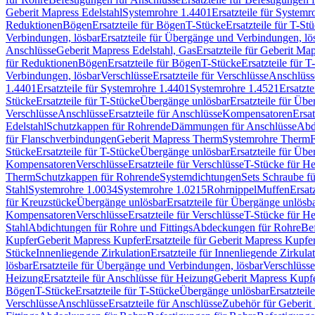
Geberit Mapress Edelstahl
Systemrohre 1.4401
Ersatzteile für System
Reduktionen
Bögen
Ersatzteile für Bögen
T-Stücke
Ersatzteile für T-St
Verbindungen, lösbar
Ersatzteile für Übergänge und Verbindungen, lö
Anschlüsse
Geberit Mapress Edelstahl, Gas
Ersatzteile für Geberit Ma
für Reduktionen
Bögen
Ersatzteile für Bögen
T-Stücke
Ersatzteile für T
Verbindungen, lösbar
Verschlüsse
Ersatzteile für Verschlüsse
Anschlüss
1.4401
Ersatzteile für Systemrohre 1.4401
Systemrohre 1.4521
Ersatzt
Stücke
Ersatzteile für T-Stücke
Übergänge unlösbar
Ersatzteile für Üb
Verschlüsse
Anschlüsse
Ersatzteile für Anschlüsse
Kompensatoren
Ersa
Edelstahl
Schutzkappen für Rohrende
Dämmungen für Anschlüsse
Abd
für Flanschverbindungen
Geberit Mapress Therm
Systemrohre Therm
F
Stücke
Ersatzteile für T-Stücke
Übergänge unlösbar
Ersatzteile für Üb
Kompensatoren
Verschlüsse
Ersatzteile für Verschlüsse
T-Stücke für H
Therm
Schutzkappen für Rohrende
Systemdichtungen
Sets Schraube f
Stahl
Systemrohre 1.0034
Systemrohre 1.0215
Rohrnippel
Muffen
Ersat
für Kreuzstücke
Übergänge unlösbar
Ersatzteile für Übergänge unlösb
Kompensatoren
Verschlüsse
Ersatzteile für Verschlüsse
T-Stücke für H
Stahl
Abdichtungen für Rohre und Fittings
Abdeckungen für Rohre
Be
Kupfer
Geberit Mapress Kupfer
Ersatzteile für Geberit Mapress Kupfe
Stücke
Innenliegende Zirkulation
Ersatzteile für Innenliegende Zirkula
lösbar
Ersatzteile für Übergänge und Verbindungen, lösbar
Verschlüsse
Heizung
Ersatzteile für Anschlüsse für Heizung
Geberit Mapress Kupfe
Bögen
T-Stücke
Ersatzteile für T-Stücke
Übergänge unlösbar
Ersatzteil
Verschlüsse
Anschlüsse
Ersatzteile für Anschlüsse
Zubehör für Geberit