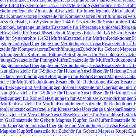
rohre 1.4401
Systemrohre 1.4521
Ersatzteile für Systemrohre 1.4521
Rohr
ücke
Innenliegende Zirkulation
Ersatzteile für Innenliegende Zirkulation
Ü
sbar
Kompensatoren
Ersatzteile für Kompensatoren
Durchführungen
Vers
press Edelstahl, Gas
Systemrohre 1.4401
Ersatzteile für Systemrohre 1.4
-Stücke
Übergänge unlösbar
Ersatzteile für Übergänge unlösbar
Übergäng
e
Ersatzteile für Anschlüsse
Geberit Mapress Edelstahl, LABS-frei
Ersat
eile für Systemrohre 1.4521
Muffen
Ersatzteile für Muffen
Reduktionen
Er
ergänge unlösbar
Übergänge und Verbindungen, lösbar
Ersatzteile für Ü
tzteile für Kompensatoren
Durchführungen
Zubehör für Geberit Mapress
ichtungen für Rohre und Fittings
Befestigungen für Anschlüsse
Ersatzte
ittings
Ersatzteile für Fittings
Muffen
Ersatzteile für Muffen
Reduktionen
ergänge unlösbar
Übergänge und Verbindungen, lösbar
Ersatzteile für Ü
eizung
Ersatzteile für T-Stücke für Heizung
Anschlüsse für Heizung
Ersat
ür Flanschverbindungen
Befestigungen für Rohre
Geberit Mapress C-Sta
zteile für Muffen
Reduktionen
Ersatzteile für Reduktionen
Bögen
Ersatzte
ar
Übergänge und Verbindungen, lösbar
Ersatzteile für Übergänge und 
eizung
Ersatzteile für T-Stücke für Heizung
Anschlüsse für Heizung
Ersat
festigungen für Rohre
Befestigungen für Anschlüsse
Systemdichtungen
S
r
Muffen
Ersatzteile für Muffen
Reduktionen
Ersatzteile für Reduktionen
tion
Kreuzstücke
Ersatzteile für Kreuzstücke
Übergänge unlösbar
Ersatzt
Ersatzteile für Verschlüsse
Anschlüsse
Ersatzteile für Anschlüsse
T-Stück
r, Gas
Ersatzteile für Geberit Mapress Kupfer, Gas
Muffen
Ersatzteile f
e für Übergänge unlösbar
Übergänge und Verbindungen, lösbar
Ersatzte
 Mapress Kupfer
Ersatzteile für Zubehör für Geberit Mapress Kupfer
Däm