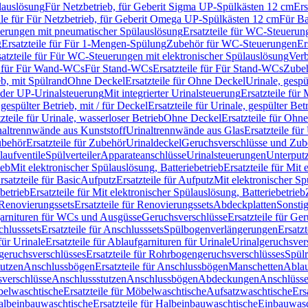
lauslösung
Für Netzbetrieb, für Geberit Sigma UP-Spülkästen 12 cm
Ers
ile für Für Netzbetrieb, für Geberit Omega UP-Spülkästen 12 cm
Für Ba
rungen mit pneumatischer Spülauslösung
Ersatzteile für WC-Steuerun
g
Ersatzteile für Für 1-Mengen-Spülung
Zubehör für WC-Steuerungen
Er
satzteile für Für WC-Steuerungen mit elektronischer Spülauslösung
Ver
le für Für Wand-WCs
Für Stand-WCs
Ersatzteile für Für Stand-WCs
Zube
ieb, mit Spülrand
Ohne Deckel
Ersatzteile für Ohne Deckel
Urinale, gespü
 oder UP-Urinalsteuerung
Mit integrierter Urinalsteuerung
Ersatzteile für 
 gespülter Betrieb, mit / für Deckel
Ersatzteile für Urinale, gespülter Bet
zteile für Urinale, wasserloser Betrieb
Ohne Deckel
Ersatzteile für Ohn
inaltrennwände aus Kunststoff
Urinaltrennwände aus Glas
Ersatzteile fü
behör
Ersatzteile für Zubehör
Urinaldeckel
Geruchsverschlüsse und Zub
aufventile
Spülverteiler
Apparateanschlüsse
Urinalsteuerungen
Unterput
ieb
Mit elektronischer Spülauslösung, Batteriebetrieb
Ersatzteile für Mit
rsatzteile für Basic
Aufputz
Ersatzteile für Aufputz
Mit elektronischer Sp
betrieb
Ersatzteile für Mit elektronischer Spülauslösung, Batteriebetrieb
Renovierungssets
Ersatzteile für Renovierungssets
Abdeckplatten
Sonsti
fgarnituren für WCs und Ausgüsse
Geruchsverschlüsse
Ersatzteile für Ge
hlusssets
Ersatzteile für Anschlusssets
Spülbogenverlängerungen
Ersatz
für Urinale
Ersatzteile für Ablaufgarnituren für Urinale
Urinalgeruchsver
eruchsverschlüsses
Ersatzteile für Rohrbogengeruchsverschlüsses
Spül
tutzen
Anschlussbögen
Ersatzteile für Anschlussbögen
Manschetten
Ablau
sverschlüsse
Anschlussstutzen
Anschlussbögen
Abdeckungen
Anschlüss
elwaschtische
Ersatzteile für Möbelwaschtische
Aufsatzwaschtische
Ers
albeinbauwaschtische
Ersatzteile für Halbeinbauwaschtische
Einbauwasc