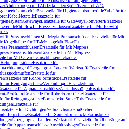
chtungen
Sets Schraube für Flanschverbindungen
Geberit
zer
Abdeckungen und Abdeckplatten
Spülkästen und WC-
gieneeinbaumodule
Ersatzteile für Hygieneeinbaumodule
Zubehör für
oren
Kabel
Netzteile
Ersatzteile für
Hygienesystem
Gateways
Ersatzteile für Gateways
Konverter
Ersatzteile
itzventile
Mit FlowFit Pressanschlüssen
Ersatzteile für Mit FlowFit
press
lowFit Pressanschlüssen
Mit Mepla Pressanschlüssen
Ersatzteile für Mit
 für Kugelhähne für UP-Montage
Mit FlowFit
ress Pressanschlüssen
Ersatzteile für Mit Mapress
ress Pressanschlüssen
Ersatzteile für Mit Mapress
teile für Mit Gewindeanschlüssen
Gebäude-
n
Reinigungsstücke
Ersatzteile für
nverbindungen
Übergänge auf andere Werkstoffe
Ersatzteile für
lusssteckmuffen
Ersatzteile für
re
Ersatzteile für Rohre
Formstücke
Ersatzteile für
ile für Reinigungsstücke
Verbindungen
Ersatzteile für
rsatzteile für Apparateanschlüsse
Anschlussbögen
Ersatzteile für
lent-Pro
Rohre
Ersatzteile für Rohre
Formstücke
Ersatzteile für
ile für Reinigungsstücke
Formstücke SuperTube
Ersatzteile für
ndungen
Ersatzteile für
Ersatzteile für Dichtungen
Verbrauchsmaterial
Geberit
nderformstücke
Ersatzteile für Sonderformstücke
Formstücke
ndungen
Übergänge auf andere Werkstoffe
Ersatzteile für Übergänge auf
teile für Apparateanschlüsse
Anschlussbögen
Ersatzteile für