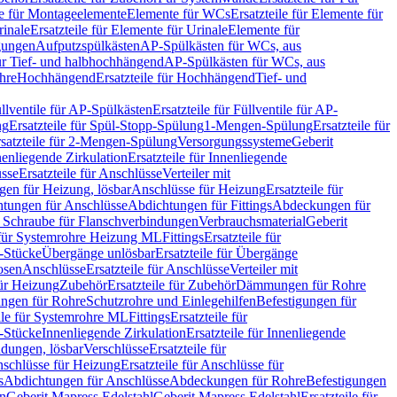
le für Montageelemente
Elemente für WCs
Ersatzteile für Elemente für
rinale
Ersatzteile für Elemente für Urinale
Elemente für
igungen
Aufputzspülkästen
AP-Spülkästen für WCs, aus
für Tief- und halbhochhängend
AP-Spülkästen für WCs, aus
ohre
Hochhängend
Ersatzteile für Hochhängend
Tief- und
llventile für AP-Spülkästen
Ersatzteile für Füllventile für AP-
ng
Ersatzteile für Spül-Stopp-Spülung
1-Mengen-Spülung
Ersatzteile für
satzteile für 2-Mengen-Spülung
Versorgungssysteme
Geberit
nenliegende Zirkulation
Ersatzteile für Innenliegende
sse
Ersatzteile für Anschlüsse
Verteiler mit
en für Heizung, lösbar
Anschlüsse für Heizung
Ersatzteile für
tungen für Anschlüsse
Abdichtungen für Fittings
Abdeckungen für
s Schraube für Flanschverbindungen
Verbrauchsmaterial
Geberit
e für Systemrohre Heizung ML
Fittings
Ersatzteile für
T-Stücke
Übergänge unlösbar
Ersatzteile für Übergänge
osen
Anschlüsse
Ersatzteile für Anschlüsse
Verteiler mit
für Heizung
Zubehör
Ersatzteile für Zubehör
Dämmungen für Rohre
ungen für Rohre
Schutzrohre und Einlegehilfen
Befestigungen für
ile für Systemrohre ML
Fittings
Ersatzteile für
T-Stücke
Innenliegende Zirkulation
Ersatzteile für Innenliegende
ndungen, lösbar
Verschlüsse
Ersatzteile für
schlüsse für Heizung
Ersatzteile für Anschlüsse für
s
Abdichtungen für Anschlüsse
Abdeckungen für Rohre
Befestigungen
en
Geberit Mapress Edelstahl
Geberit Mapress Edelstahl
Ersatzteile für