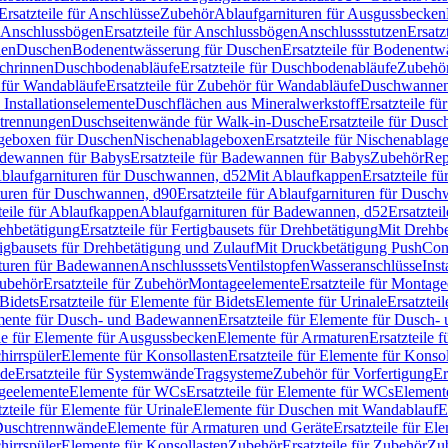
Ersatzteile für Anschlüsse
Zubehör
Ablaufgarnituren für Ausgussbecken
Anschlussbögen
Ersatzteile für Anschlussbögen
Anschlussstutzen
Ersatz
nen
Duschen
Bodenentwässerung für Duschen
Ersatzteile für Bodenent
schrinnen
Duschbodenabläufe
Ersatzteile für Duschbodenabläufe
Zubehör
für Wandabläufe
Ersatzteile für Zubehör für Wandabläufe
Duschwannen
Installationselemente
Duschflächen aus Mineralwerkstoff
Ersatzteile f
btrennungen
Duschseitenwände für Walk-in-Dusche
Ersatzteile für Dus
lageboxen für Duschen
Nischenablageboxen
Ersatzteile für Nischenabla
dewannen für Babys
Ersatzteile für Badewannen für Babys
Zubehör
Rep
 Ablaufgarnituren für Duschwannen, d52
Mit Ablaufkappen
Ersatzteile f
turen für Duschwannen, d90
Ersatzteile für Ablaufgarnituren für Dusc
teile für Ablaufkappen
Ablaufgarnituren für Badewannen, d52
Ersatztei
rehbetätigung
Ersatzteile für Fertigbausets für Drehbetätigung
Mit Drehbe
rtigbausets für Drehbetätigung und Zulauf
Mit Druckbetätigung PushCon
ituren für Badewannen
Anschlusssets
Ventilstopfen
Wasseranschlüsse
Inst
ubehör
Ersatzteile für Zubehör
Montageelemente
Ersatzteile für Montag
Bidets
Ersatzteile für Elemente für Bidets
Elemente für Urinale
Ersatztei
mente für Dusch- und Badewannen
Ersatzteile für Elemente für Dusch
ile für Elemente für Ausgussbecken
Elemente für Armaturen
Ersatzteile 
hirrspüler
Elemente für Konsollasten
Ersatzteile für Elemente für Konso
de
Ersatzteile für Systemwände
Tragsysteme
Zubehör für Vorfertigung
Er
ageelemente
Elemente für WCs
Ersatzteile für Elemente für WCs
Element
tzteile für Elemente für Urinale
Elemente für Duschen mit Wandablauf
E
r Duschtrennwände
Elemente für Armaturen und Geräte
Ersatzteile für E
hirrspüler
Elemente für Konsollasten
Zubehör
Ersatzteile für Zubehör
Zu