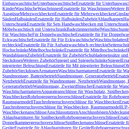
Einbauwaschtische
Unterbauwaschtische
Ersatzteile für Unterbauwasc
Kinder
Waschtische
Waschrinnen
Ersatzteile für Waschrinnen
Weitere 
Ausgüsse
Mehrzweckbecken
Ersatzteile für Mehrzweckbecken
Gipsfa
Säulen
Halbsäulen
Ersatzteile für Halbsäulen
Zubehör
Ablaufkappen
Ha
Unterschrank
Ersatzteile für Sets Handwaschbecken mit Unterschrank
Möbelwaschtisch mit Unterschrank
Badezimmermöbel
Waschtischunte
Für Waschtische
Für Doppelwaschtische
Ersatzteile für Für Doppelwa
Eckwaschtische
Ersatzteile für Für Eckwaschtische
Waschtischplatten
E
rechteckig
Ersatzteile für Für Aufsatzwaschtisch rechteckig
Seitenschr
Hochschränke
Mittelhochschränke
Ersatzteile für Mittelhochschränke
H
Wandablagen
Zubehör
Ersatzteile für Zubehör
Schubladeneinsätze un
Steckdosen
Weiteres Zubehör
Spiegel und Spiegelschränke
Spiegel
Ersa
integrierter Beleuchtung
Ersatzteile für Mit integrierter Beleuchtung
Oh
Zubehör
Steckdosen
Armaturen
Waschtischarmaturen
Ersatzteile für W
Standmontage, Batteriebetrieb
Standmontage, Generatorbetrieb
Ersatzt
Netzbetrieb
Ersatzteile für Wandmontage, Netzbetrieb
Wandmontage, Ba
Generatorbetrieb
Wandmontage, Zweigriffmischer
Ersatzteile für Wa
Waschtischarmaturen
Apparateanschlüsse für Waschplatz, Spülbecke
Waschbecken
Rohrbogengeruchsverschlüsse
Ersatzteile für Rohrboge
Raumsparmodell
Tauchrohrgeruchsverschlüsse für Waschbecken
Ersat
Tauchrohrgeruchsverschlüsse für Waschbecken, Raumsparmodell
UP-
Waschbeckenanschlüsse
Anschlussstutzen
Anschlussbögen
Abdeckung
Ablaufgarnituren für Spülbecken
Rohrbogengeruchsverschlüsse
Ersatz
Doppelkammergeruchsverschlüsse
Spülbeckenanschlüsse
Ersatzteile 
Geräte
Ersatzteile für Ablaufgarnituren für Geräte
Rohrbogengeruchsve