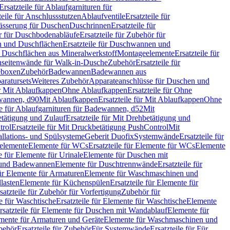
Ersatzteile für Ablaufgarnituren für
teile für Anschlussstutzen
Ablaufventile
Ersatzteile für
wässerung für Duschen
Duschrinnen
Ersatzteile für
 für Duschbodenabläufe
Ersatzteile für Zubehör für
 und Duschflächen
Ersatzteile für Duschwannen und
ür Duschflächen aus Mineralwerkstoff
Montageelemente
Ersatzteile für
chseitenwände für Walk-in-Dusche
Zubehör
Ersatzteile für
geboxen
Zubehör
Badewannen
Badewannen aus
aratursets
Weiteres Zubehör
Apparateanschlüsse für Duschen und
ür Mit Ablaufkappen
Ohne Ablaufkappen
Ersatzteile für Ohne
hwannen, d90
Mit Ablaufkappen
Ersatzteile für Mit Ablaufkappen
Ohne
le für Ablaufgarnituren für Badewannen, d52
Mit
tätigung und Zulauf
Ersatzteile für Mit Drehbetätigung und
trol
Ersatzteile für Mit Druckbetätigung PushControl
Mit
allations- und Spülsysteme
Geberit Duofix
Systemwände
Ersatzteile für
eelemente
Elemente für WCs
Ersatzteile für Elemente für WCs
Elemente
le für Elemente für Urinale
Elemente für Duschen mit
- und Badewannen
Elemente für Duschtrennwände
Ersatzteile für
für Elemente für Armaturen
Elemente für Waschmaschinen und
llasten
Elemente für Küchenspülen
Ersatzteile für Elemente für
satzteile für Zubehör für Vorfertigung
Zubehör für
e für Waschtische
Ersatzteile für Elemente für Waschtische
Elemente
rsatzteile für Elemente für Duschen mit Wandablauf
Elemente für
lemente für Armaturen und Geräte
Elemente für Waschmaschinen und
behör
Ersatzteile für Zubehör
Für Systemwände
Ersatzteile für Für