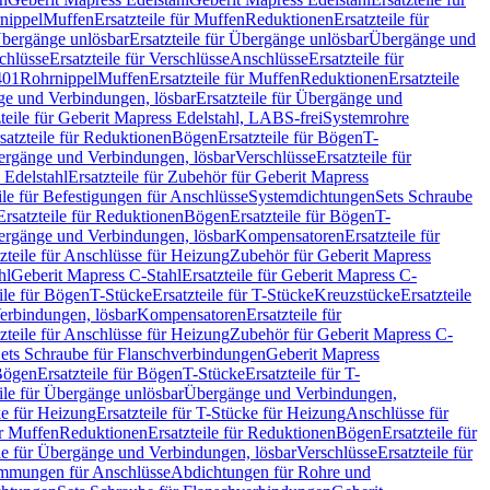
nippel
Muffen
Ersatzteile für Muffen
Reduktionen
Ersatzteile für
bergänge unlösbar
Ersatzteile für Übergänge unlösbar
Übergänge und
chlüsse
Ersatzteile für Verschlüsse
Anschlüsse
Ersatzteile für
401
Rohrnippel
Muffen
Ersatzteile für Muffen
Reduktionen
Ersatzteile
e und Verbindungen, lösbar
Ersatzteile für Übergänge und
zteile für Geberit Mapress Edelstahl, LABS-frei
Systemrohre
satzteile für Reduktionen
Bögen
Ersatzteile für Bögen
T-
bergänge und Verbindungen, lösbar
Verschlüsse
Ersatzteile für
 Edelstahl
Ersatzteile für Zubehör für Geberit Mapress
ile für Befestigungen für Anschlüsse
Systemdichtungen
Sets Schraube
Ersatzteile für Reduktionen
Bögen
Ersatzteile für Bögen
T-
bergänge und Verbindungen, lösbar
Kompensatoren
Ersatzteile für
zteile für Anschlüsse für Heizung
Zubehör für Geberit Mapress
hl
Geberit Mapress C-Stahl
Ersatzteile für Geberit Mapress C-
ile für Bögen
T-Stücke
Ersatzteile für T-Stücke
Kreuzstücke
Ersatzteile
Verbindungen, lösbar
Kompensatoren
Ersatzteile für
zteile für Anschlüsse für Heizung
Zubehör für Geberit Mapress C-
ets Schraube für Flanschverbindungen
Geberit Mapress
Bögen
Ersatzteile für Bögen
T-Stücke
Ersatzteile für T-
eile für Übergänge unlösbar
Übergänge und Verbindungen,
e für Heizung
Ersatzteile für T-Stücke für Heizung
Anschlüsse für
ür Muffen
Reduktionen
Ersatzteile für Reduktionen
Bögen
Ersatzteile für
ile für Übergänge und Verbindungen, lösbar
Verschlüsse
Ersatzteile für
mungen für Anschlüsse
Abdichtungen für Rohre und