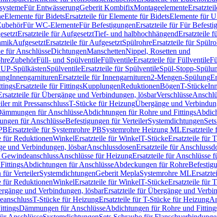
ssysteme
Für Entwässerung
Geberit Kombifix
Montageelemente
Ersatztei
he
Elemente für Bidets
Ersatzteile für Elemente für Bidets
Elemente für U
 Zubehör
Für WC-Elemente
Für Befestigungen
Ersatzteile für Für Befest
esetzt
Ersatzteile für Aufgesetzt
Tief- und halbhochhängend
Ersatzteile 
amik
Aufgesetzt
Ersatzteile für Aufgesetzt
Spülrohre
Ersatzteile für Spülr
le für Anschlüsse
Dichtungen
Manschetten
Nippel, Rosetten und
ohre
Zubehör
Füll- und Spülventile
Füllventile
Ersatzteile für Füllventile
Fü
ür UP-Spülkästen
Spülventile
Ersatzteile für Spülventile
Spül-Stopp-Spülu
ung
Innengarnituren
Ersatzteile für Innengarnituren
2-Mengen-Spülung
Er
ttings
Ersatzteile für Fittings
Kupplungen
Reduktionen
Bögen
T-Stücke
In
Ersatzteile für Übergänge und Verbindungen, lösbar
Verschlüsse
Anschlü
iler mit Pressanschluss
T-Stücke für Heizung
Übergänge und Verbindung
ämmungen für Anschlüsse
Abdichtungen für Rohre und Fittings
Abdich
gungen für Anschlüsse
Befestigungen für Verteiler
Systemdichtungen
Set
 PB
Ersatzteile für Systemrohre PB
Systemrohre Heizung ML
Ersatzteil
le für Reduktionen
Winkel
Ersatzteile für Winkel
T-Stücke
Ersatzteile für 
nge und Verbindungen, lösbar
Anschlussdosen
Ersatzteile für Anschlussd
it Gewindeanschluss
Anschlüsse für Heizung
Ersatzteile für Anschlüsse 
Fittings
Abdichtungen für Anschlüsse
Abdeckungen für Rohre
Befestig
für Verteiler
Systemdichtungen
Geberit Mepla
Systemrohre ML
Ersatzte
le für Reduktionen
Winkel
Ersatzteile für Winkel
T-Stücke
Ersatzteile für 
rgänge und Verbindungen, lösbar
Ersatzteile für Übergänge und Verbi
deanschluss
T-Stücke für Heizung
Ersatzteile für T-Stücke für Heizung
An
ttings
Dämmungen für Anschlüsse
Abdichtungen für Rohre und Fitting
für Anschlüsse
Systemdichtungen
Sets Schraube für Flanschverbindung