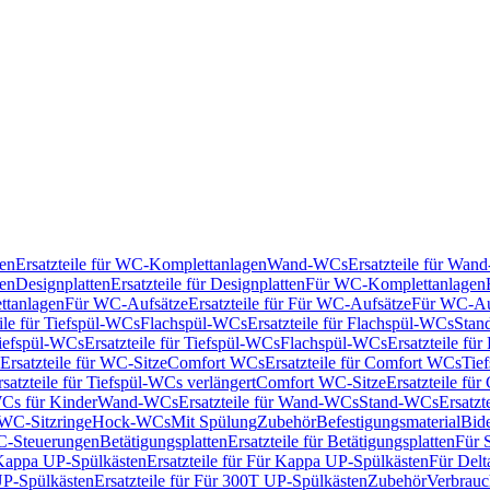
en
Ersatzteile für WC-Komplettanlagen
Wand-WCs
Ersatzteile für Wa
ken
Designplatten
Ersatzteile für Designplatten
Für WC-Komplettanlagen
tanlagen
Für WC-Aufsätze
Ersatzteile für Für WC-Aufsätze
Für WC-Au
eile für Tiefspül-WCs
Flachspül-WCs
Ersatzteile für Flachspül-WCs
Stan
iefspül-WCs
Ersatzteile für Tiefspül-WCs
Flachspül-WCs
Ersatzteile fü
Ersatzteile für WC-Sitze
Comfort WCs
Ersatzteile für Comfort WCs
Tie
rsatzteile für Tiefspül-WCs verlängert
Comfort WC-Sitze
Ersatzteile fü
WCs für Kinder
Wand-WCs
Ersatzteile für Wand-WCs
Stand-WCs
Ersatzt
r WC-Sitzringe
Hock-WCs
Mit Spülung
Zubehör
Befestigungsmaterial
Bide
C-Steuerungen
Betätigungsplatten
Ersatzteile für Betätigungsplatten
Für 
Kappa UP-Spülkästen
Ersatzteile für Für Kappa UP-Spülkästen
Für Delt
P-Spülkästen
Ersatzteile für Für 300T UP-Spülkästen
Zubehör
Verbrauc