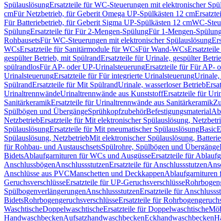
Spülauslösung
Ersatzteile für WC-Steuerungen mit elektronischer Spü
cm
Für Netzbetrieb, für Geberit Omega UP-Spülkästen 12 cm
Ersatzte
Für Batteriebetrieb, für Geberit Sigma UP-Spülkästen 12 cm
WC-Steue
Spülung
Ersatzteile für Für 2-Mengen-Spülung
Für 1-Mengen-Spülun
Rohbausets
Für WC-Steuerungen mit elektronischer Spülauslösung
Er
WCs
Ersatzteile für Sanitärmodule für WCs
Für Wand-WCs
Ersatztei
gespülter Betrieb, mit Spülrand
Ersatzteile für Urinale, gespülter Betr
spülrandlos
Für AP- oder UP-Urinalsteuerung
Ersatzteile für Für AP-
Urinalsteuerung
Ersatzteile für Für integrierte Urinalsteuerung
Urinale,
Spülrand
Ersatzteile für Mit Spülrand
Urinale, wasserloser Betrieb
Ersat
Urinaltrennwände
Urinaltrennwände aus Kunststoff
Ersatzteile für Ur
Sanitärkeramik
Ersatzteile für Urinaltrennwände aus Sanitärkeramik
Zu
Spülbögen und Übergänge
Sprühkopfzubehör
Befestigungsmaterial
Abl
Netzbetrieb
Ersatzteile für Mit elektronischer Spülauslösung, Netzbetr
Spülauslösung
Ersatzteile für Mit pneumatischer Spülauslösung
Basic
E
Spülauslösung, Netzbetrieb
Mit elektronischer Spülauslösung, Batterie
für Rohbau- und Austauschsets
Spülrohre, Spülbögen und Übergänge
Bidets
Ablaufgarnituren für WCs und Ausgüsse
Ersatzteile für Ablau
Anschlussbögen
Anschlussstutzen
Ersatzteile für Anschlussstutzen
Ansc
Anschlüsse aus PVC
Manschetten und Deckkappen
Ablaufgarnituren 
Geruchsverschlüsse
Ersatzteile für UP-Geruchsverschlüsse
Rohrbogeng
Spülbogenverlängerungen
Anschlussstutzen
Ersatzteile für Anschlusss
Bidets
Rohrbogengeruchsverschlüsse
Ersatzteile für Rohrbogengeruch
Waschtische
Doppelwaschtische
Ersatzteile für Doppelwaschtische
Möb
Handwaschbecken
Aufsatzhandwaschbecken
Eckhandwaschbecken
H