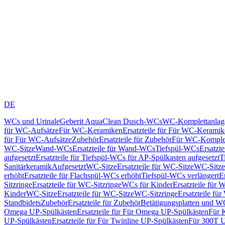
DE
WCs und Urinale
Geberit AquaClean Dusch-WCs
WC-Komplettanlag
für WC-Aufsätze
Für WC-Keramiken
Ersatzteile für Für WC-Kerami
für Für WC-Aufsätze
Zubehör
Ersatzteile für Zubehör
Für WC-Komplet
WC-Sitze
Wand-WCs
Ersatzteile für Wand-WCs
Tiefspül-WCs
Ersatzt
aufgesetzt
Ersatzteile für Tiefspül-WCs für AP-Spülkasten aufgesetzt
T
Sanitärkeramik
Aufgesetzt
WC-Sitze
Ersatzteile für WC-Sitze
WC-Sitze
erhöht
Ersatzteile für Flachspül-WCs erhöht
Tiefspül-WCs verlängert
E
Sitzringe
Ersatzteile für WC-Sitzringe
WCs für Kinder
Ersatzteile für 
Kinder
WC-Sitze
Ersatzteile für WC-Sitze
WC-Sitzringe
Ersatzteile fü
Standbidets
Zubehör
Ersatzteile für Zubehör
Betätigungsplatten und W
Omega UP-Spülkästen
Ersatzteile für Für Omega UP-Spülkästen
Für 
UP-Spülkästen
Ersatzteile für Für Twinline UP-Spülkästen
Für 300T U