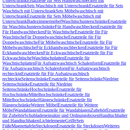
Unterschrank
Ersatzteile für Sets Handwaschbecken mit
Unterschrank
Sets Waschtisch mit Unterschrank
Ersatzteile für Sets
Waschtisch mit Unterschrank
Sets Möbelwaschtisch mit
Unterschrank
Ersatzteile für Sets Möbelwaschtisch mit
Unterschrank
Badezimmermöbel
Waschtischunterschränke
Ersatzteile
für Waschtischunterschränke
Für Handwaschbecken
Ersatzteile für
Für Handwaschbecken
Für Waschtische
Ersatzteile für Für
Waschtische
Für Doppelwaschtische
Ersatzteile für Für
Doppelwaschtische
Für Möbelwaschtische
Ersatzteile für Für
Möbelwaschtische
Für Eckhandwaschbecken
Ersatzteile für Für
Eckhandwaschbecken
Für Eckwaschtische
Ersatzteile für Für
Eckwaschtische
Waschtischplatten
Ersatzteile für
Waschtischplatten
Für Aufsatzwaschtisch Schalenform
Ersatzteile für
Für Aufsatzwaschtisch Schalenform
Für Aufsatzwaschtisch
rechteckig
Ersatzteile für Für Aufsatzwaschtisch
rechteckig
Seitenschränke
Ersatzteile für Seitenschränke
Niedrige
Seitenschränke
Ersatzteile für Niedrige
Seitenschränke
Hochschränke
Ersatzteile für
Hochschränke
Mittelhochschränke
Ersatzteile für
Mittelhochschränke
Hängeschränke
Ersatzteile für
Hängeschränke
Weitere Möbel
Ersatzteile für Weitere
Möbel
Wandablagen
Ersatzteile für Wandablagen
Zubehör
Ersatzteile
für Zubehör
Schubladeneinsätze und Ordnungsboxen
Handtuchhalter
und Handtuchhaken
Lichtelemente
Griffe
Sets
Füße
Magnettafeln
Steckdosen
Ersatzteile für Steckdosen
Weiteres