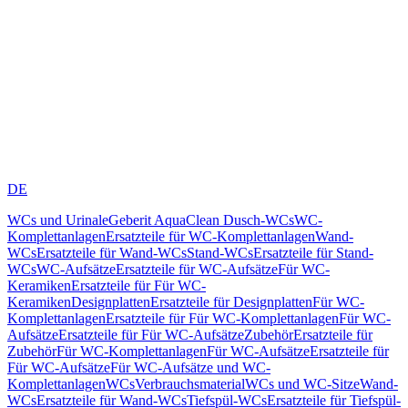
DE
WCs und Urinale
Geberit AquaClean Dusch-WCs
WC-
Komplettanlagen
Ersatzteile für WC-Komplettanlagen
Wand-
WCs
Ersatzteile für Wand-WCs
Stand-WCs
Ersatzteile für Stand-
WCs
WC-Aufsätze
Ersatzteile für WC-Aufsätze
Für WC-
Keramiken
Ersatzteile für Für WC-
Keramiken
Designplatten
Ersatzteile für Designplatten
Für WC-
Komplettanlagen
Ersatzteile für Für WC-Komplettanlagen
Für WC-
Aufsätze
Ersatzteile für Für WC-Aufsätze
Zubehör
Ersatzteile für
Zubehör
Für WC-Komplettanlagen
Für WC-Aufsätze
Ersatzteile für
Für WC-Aufsätze
Für WC-Aufsätze und WC-
Komplettanlagen
WCs
Verbrauchsmaterial
WCs und WC-Sitze
Wand-
WCs
Ersatzteile für Wand-WCs
Tiefspül-WCs
Ersatzteile für Tiefspül-