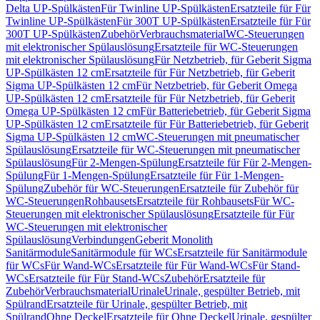
Delta UP-Spülkästen
Für Twinline UP-Spülkästen
Ersatzteile für Für
Twinline UP-Spülkästen
Für 300T UP-Spülkästen
Ersatzteile für Für
300T UP-Spülkästen
Zubehör
Verbrauchsmaterial
WC-Steuerungen
mit elektronischer Spülauslösung
Ersatzteile für WC-Steuerungen
mit elektronischer Spülauslösung
Für Netzbetrieb, für Geberit Sigma
UP-Spülkästen 12 cm
Ersatzteile für Für Netzbetrieb, für Geberit
Sigma UP-Spülkästen 12 cm
Für Netzbetrieb, für Geberit Omega
UP-Spülkästen 12 cm
Ersatzteile für Für Netzbetrieb, für Geberit
Omega UP-Spülkästen 12 cm
Für Batteriebetrieb, für Geberit Sigma
UP-Spülkästen 12 cm
Ersatzteile für Für Batteriebetrieb, für Geberit
Sigma UP-Spülkästen 12 cm
WC-Steuerungen mit pneumatischer
Spülauslösung
Ersatzteile für WC-Steuerungen mit pneumatischer
Spülauslösung
Für 2-Mengen-Spülung
Ersatzteile für Für 2-Mengen-
Spülung
Für 1-Mengen-Spülung
Ersatzteile für Für 1-Mengen-
Spülung
Zubehör für WC-Steuerungen
Ersatzteile für Zubehör für
WC-Steuerungen
Rohbausets
Ersatzteile für Rohbausets
Für WC-
Steuerungen mit elektronischer Spülauslösung
Ersatzteile für Für
WC-Steuerungen mit elektronischer
Spülauslösung
Verbindungen
Geberit Monolith
Sanitärmodule
Sanitärmodule für WCs
Ersatzteile für Sanitärmodule
für WCs
Für Wand-WCs
Ersatzteile für Für Wand-WCs
Für Stand-
WCs
Ersatzteile für Für Stand-WCs
Zubehör
Ersatzteile für
Zubehör
Verbrauchsmaterial
Urinale
Urinale, gespülter Betrieb, mit
Spülrand
Ersatzteile für Urinale, gespülter Betrieb, mit
Spülrand
Ohne Deckel
Ersatzteile für Ohne Deckel
Urinale, gespülter