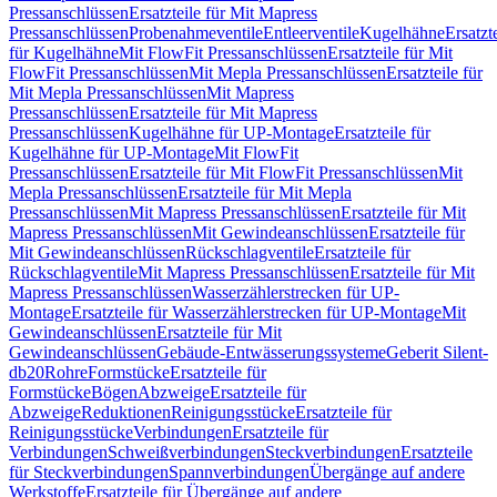
Pressanschlüssen
Ersatzteile für Mit Mapress
Pressanschlüssen
Probenahmeventile
Entleerventile
Kugelhähne
Ersatzt
für Kugelhähne
Mit FlowFit Pressanschlüssen
Ersatzteile für Mit
FlowFit Pressanschlüssen
Mit Mepla Pressanschlüssen
Ersatzteile für
Mit Mepla Pressanschlüssen
Mit Mapress
Pressanschlüssen
Ersatzteile für Mit Mapress
Pressanschlüssen
Kugelhähne für UP-Montage
Ersatzteile für
Kugelhähne für UP-Montage
Mit FlowFit
Pressanschlüssen
Ersatzteile für Mit FlowFit Pressanschlüssen
Mit
Mepla Pressanschlüssen
Ersatzteile für Mit Mepla
Pressanschlüssen
Mit Mapress Pressanschlüssen
Ersatzteile für Mit
Mapress Pressanschlüssen
Mit Gewindeanschlüssen
Ersatzteile für
Mit Gewindeanschlüssen
Rückschlagventile
Ersatzteile für
Rückschlagventile
Mit Mapress Pressanschlüssen
Ersatzteile für Mit
Mapress Pressanschlüssen
Wasserzählerstrecken für UP-
Montage
Ersatzteile für Wasserzählerstrecken für UP-Montage
Mit
Gewindeanschlüssen
Ersatzteile für Mit
Gewindeanschlüssen
Gebäude-Entwässerungssysteme
Geberit Silent-
db20
Rohre
Formstücke
Ersatzteile für
Formstücke
Bögen
Abzweige
Ersatzteile für
Abzweige
Reduktionen
Reinigungsstücke
Ersatzteile für
Reinigungsstücke
Verbindungen
Ersatzteile für
Verbindungen
Schweißverbindungen
Steckverbindungen
Ersatzteile
für Steckverbindungen
Spannverbindungen
Übergänge auf andere
Werkstoffe
Ersatzteile für Übergänge auf andere