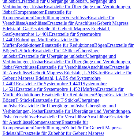
unlösbar
Ersatzteile für Übergänge unlösbar
Übergänge und
Verbindungen, lösbar
Ersatzteile für Übergänge und Verbindungen,
lösbar
Kompensatoren
Ersatzteile für
Kompensatoren
Durchführungen
Verschlüsse
Ersatzteile für
Verschlüsse
Anschlüsse
Ersatzteile für Anschlüsse
Geberit Mapress
Edelstahl, Gas
Ersatzteile für Geberit Mapress Edelstahl,
Gas
Systemrohre 1.4401
Ersatzteile für Systemrohre
1.4401
Rohrnippel
Muffen
Ersatzteile für
Muffen
Reduktionen
Ersatzteile für Reduktionen
Bögen
Ersatzteile für
Bögen
T-Stücke
Ersatzteile für T-Stücke
Übergänge
unlösbar
Ersatzteile für Übergänge unlösbar
Übergänge und
Verbindungen, lösbar
Ersatzteile für Übergänge und Verbindungen,
lösbar
Verschlüsse
Ersatzteile für Verschlüsse
Anschlüsse
Ersatzteile
für Anschlüsse
Geberit Mapress Edelstahl, LABS-frei
Ersatzteile für
Geberit Mapress Edelstahl, LABS-frei
Systemrohre
1.4401
Ersatzteile für Systemrohre 1.4401
Systemrohre
1.4521
Ersatzteile für Systemrohre 1.4521
Muffen
Ersatzteile für
Muffen
Reduktionen
Ersatzteile für Reduktionen
Bögen
Ersatzteile für
Bögen
T-Stücke
Ersatzteile für T-Stücke
Übergänge
unlösbar
Ersatzteile für Übergänge unlösbar
Übergänge und
Verbindungen, lösbar
Ersatzteile für Übergänge und Verbindungen,
lösbar
Verschlüsse
Ersatzteile für Verschlüsse
Anschlüsse
Ersatzteile
für Anschlüsse
Kompensatoren
Ersatzteile für
Kompensatoren
Durchführungen
Zubehör für Geberit Mapress
Edelstahl
Ersatzteile für Zubehör für Geberit Mapress