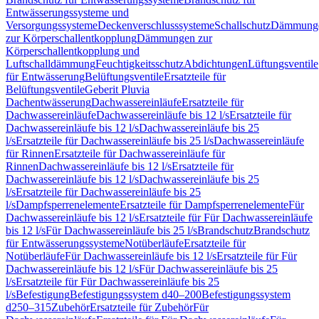
Entwässerungssysteme und
Versorgungssysteme
Deckenverschlusssysteme
Schallschutz
Dämmung
zur Körperschallentkopplung
Dämmungen zur
Körperschallentkopplung und
Luftschalldämmung
Feuchtigkeitsschutz
Abdichtungen
Lüftungsventile
für Entwässerung
Belüftungsventile
Ersatzteile für
Belüftungsventile
Geberit Pluvia
Dachentwässerung
Dachwassereinläufe
Ersatzteile für
Dachwassereinläufe
Dachwassereinläufe bis 12 l/s
Ersatzteile für
Dachwassereinläufe bis 12 l/s
Dachwassereinläufe bis 25
l/s
Ersatzteile für Dachwassereinläufe bis 25 l/s
Dachwassereinläufe
für Rinnen
Ersatzteile für Dachwassereinläufe für
Rinnen
Dachwassereinläufe bis 12 l/s
Ersatzteile für
Dachwassereinläufe bis 12 l/s
Dachwassereinläufe bis 25
l/s
Ersatzteile für Dachwassereinläufe bis 25
l/s
Dampfsperrenelemente
Ersatzteile für Dampfsperrenelemente
Für
Dachwassereinläufe bis 12 l/s
Ersatzteile für Für Dachwassereinläufe
bis 12 l/s
Für Dachwassereinläufe bis 25 l/s
Brandschutz
Brandschutz
für Entwässerungssysteme
Notüberläufe
Ersatzteile für
Notüberläufe
Für Dachwassereinläufe bis 12 l/s
Ersatzteile für Für
Dachwassereinläufe bis 12 l/s
Für Dachwassereinläufe bis 25
l/s
Ersatzteile für Für Dachwassereinläufe bis 25
l/s
Befestigung
Befestigungssystem d40–200
Befestigungssystem
d250–315
Zubehör
Ersatzteile für Zubehör
Für