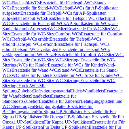
WCs
Flachspül-WCs
Ersatzteile für Flachspül-WCs
Stand-
WCs
Ersatzteile für Stand-WCs
Tiefspül-WCs für AP-Spülkasten
aufgesetzt
Ersatzteile für Tiefspül-WCs für AP-Spülkasten
aufgesetzt
Tiefspül-WCs
Ersatzteile für Tiefspül-WCs
Flachspül-
WCs
Ersatzteile für Flachspül-WCs
AP-Spülkästen für WCs, aus
Sanitärkeramik
Aufgesetzt
WC-Sitze
Ersatzteile für WC-Sitze
WC-
Sitze
Ersatzteile für WC-Sitze
Comfort WCs
Ersatzteile für Comfort
WCs
Tiefspül-WCs erhöht
Ersatzteile für Tiefspül-WCs
erhöht
Flachspül-WCs erhöht
Ersatzteile für Flachspül-WCs
erhöht
Tiefspül-WCs verlängert
Ersatzteile für Tiefspül-WCs
verlängert
Comfort WC-Sitze
Ersatzteile für Comfort WC-Sitze
WC-
Sitze
Ersatzteile für WC-Sitze
WC-Sitzringe
Ersatzteile für WC-
Sitzringe
WCs für Kinder
Ersatzteile für WCs für Kinder
Wand-
WCs
Ersatzteile für Wand-WCs
Stand-WCs
Ersatzteile für Stand-
WCs
WC-Sitze für Kinder
Ersatzteile für WC-Sitze für Kinder
WC-
Sitze
Ersatzteile für WC-Sitze
WC-Sitzringe
Ersatzteile für WC-
Sitzringe
Hock-WCs
Mit
Spülung
Zubehör
Befestigungsmaterial
Bidets
Wandbidets
Ersatzteile
für Wandbidets
Standbidets
Ersatzteile für
Standbidets
Zubehör
Ersatzteile für Zubehör
Betätigungsplatten und
WC-Steuerungen
Betätigungsplatten
Ersatzteile für
Betätigungsplatten
Für Sigma UP-Spülkästen
Ersatzteile für Für
Sigma UP-Spülkästen
Für Omega UP-Spülkästen
Ersatzteile für Für
Omega UP-Spülkästen
Für Kappa UP-Spülkästen
Ersatzteile für Für
Kappa UP-Spülkästen
Für Delta UP-Spülkästen
Ersatzteile für Für