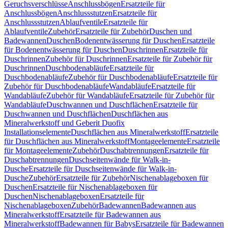
Geruchsverschlüsse
Anschlussbögen
Ersatzteile für
Anschlussbögen
Anschlussstutzen
Ersatzteile für
Anschlussstutzen
Ablaufventile
Ersatzteile für
Ablaufventile
Zubehör
Ersatzteile für Zubehör
Duschen und
Badewannen
Duschen
Bodenentwässerung für Duschen
Ersatzteile
für Bodenentwässerung für Duschen
Duschrinnen
Ersatzteile für
Duschrinnen
Zubehör für Duschrinnen
Ersatzteile für Zubehör für
Duschrinnen
Duschbodenabläufe
Ersatzteile für
Duschbodenabläufe
Zubehör für Duschbodenabläufe
Ersatzteile für
Zubehör für Duschbodenabläufe
Wandabläufe
Ersatzteile für
Wandabläufe
Zubehör für Wandabläufe
Ersatzteile für Zubehör für
Wandabläufe
Duschwannen und Duschflächen
Ersatzteile für
Duschwannen und Duschflächen
Duschflächen aus
Mineralwerkstoff und Geberit Duofix
Installationselemente
Duschflächen aus Mineralwerkstoff
Ersatzteile
für Duschflächen aus Mineralwerkstoff
Montageelemente
Ersatzteile
für Montageelemente
Zubehör
Duschabtrennungen
Ersatzteile für
Duschabtrennungen
Duschseitenwände für Walk-in-
Dusche
Ersatzteile für Duschseitenwände für Walk-in-
Dusche
Zubehör
Ersatzteile für Zubehör
Nischenablageboxen für
Duschen
Ersatzteile für Nischenablageboxen für
Duschen
Nischenablageboxen
Ersatzteile für
Nischenablageboxen
Zubehör
Badewannen
Badewannen aus
Mineralwerkstoff
Ersatzteile für Badewannen aus
Mineralwerkstoff
Badewannen für Babys
Ersatzteile für Badewannen