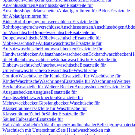
Anschlussstutzen
Anschlussbögen
Ersatzteile für
Anschlussbögen
Manschetten
Ablaufgarnituren für Bidets
Ersatzteile
für Ablaufgarnituren für
Bidets
Rohrbogengeruchsverschlüsse
Ersatzteile für
Rohrbogengeruchsverschlüsse
Anschlussstutzen
Anschlussbögen
Abde
für Waschtische
Doppelwaschtische
Ersatzteile für
Doppelwaschtische
Möbelwaschtische
Ersatzteile für
Möbelwaschtische
Aufsatzwaschtische
Ersatzteile für
Aufsatzwaschtische
Handwaschbecken
Ersatzteile für
Handwaschbecken
Aufsatzhandwaschbecken
Eckhandwaschbecken
H
für Halbeinbauwaschtische
Einbauwaschtische
Ersatzteile für
Einbauwaschtische
Unterbauwaschtische
Ersatzteile für
Unterbauwaschtische
Eckwaschtische
Waschtische
Comfort
Waschtische für Kinder
Ersatzteile für Waschtische für
Kinder
Waschtische
Waschrinnen
Ersatzteile für Waschrinnen
Weitere
Becken
Ersatzteile für Weitere Becken
Ausgussbecken
Ersatzteile für
Ausgussbecken
Ausgüsse
Ersatzteile für
Ausgüsse
Mehrzweckbecken
Ersatzteile für
Mehrzweckbecken
Gipsfangbecken
Waschtische für
Klassenräume
Ersatzteile für Waschtische für
Klassenräume
Zubehör
Säulen
Ersatzteile für
Säulen
Halbsäulen
Ersatzteile für
Halbsäulen
Zubehör
Ablaufkappen
Handtuchhalter
Befestigungsmateria
Waschtisch mit Unterschrank
Sets Handwaschbecken mit