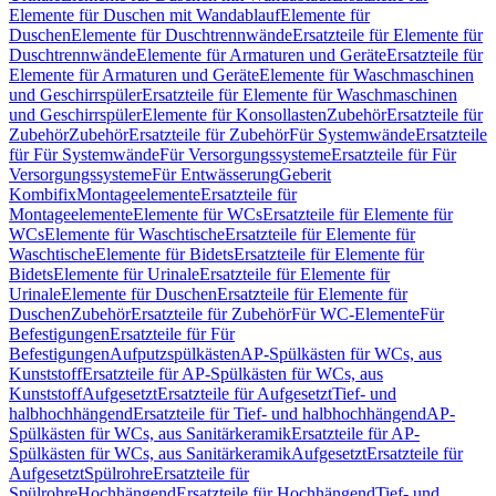
Elemente für Duschen mit Wandablauf
Elemente für
Duschen
Elemente für Duschtrennwände
Ersatzteile für Elemente für
Duschtrennwände
Elemente für Armaturen und Geräte
Ersatzteile für
Elemente für Armaturen und Geräte
Elemente für Waschmaschinen
und Geschirrspüler
Ersatzteile für Elemente für Waschmaschinen
und Geschirrspüler
Elemente für Konsollasten
Zubehör
Ersatzteile für
Zubehör
Zubehör
Ersatzteile für Zubehör
Für Systemwände
Ersatzteile
für Für Systemwände
Für Versorgungssysteme
Ersatzteile für Für
Versorgungssysteme
Für Entwässerung
Geberit
Kombifix
Montageelemente
Ersatzteile für
Montageelemente
Elemente für WCs
Ersatzteile für Elemente für
WCs
Elemente für Waschtische
Ersatzteile für Elemente für
Waschtische
Elemente für Bidets
Ersatzteile für Elemente für
Bidets
Elemente für Urinale
Ersatzteile für Elemente für
Urinale
Elemente für Duschen
Ersatzteile für Elemente für
Duschen
Zubehör
Ersatzteile für Zubehör
Für WC-Elemente
Für
Befestigungen
Ersatzteile für Für
Befestigungen
Aufputzspülkästen
AP-Spülkästen für WCs, aus
Kunststoff
Ersatzteile für AP-Spülkästen für WCs, aus
Kunststoff
Aufgesetzt
Ersatzteile für Aufgesetzt
Tief- und
halbhochhängend
Ersatzteile für Tief- und halbhochhängend
AP-
Spülkästen für WCs, aus Sanitärkeramik
Ersatzteile für AP-
Spülkästen für WCs, aus Sanitärkeramik
Aufgesetzt
Ersatzteile für
Aufgesetzt
Spülrohre
Ersatzteile für
Spülrohre
Hochhängend
Ersatzteile für Hochhängend
Tief- und