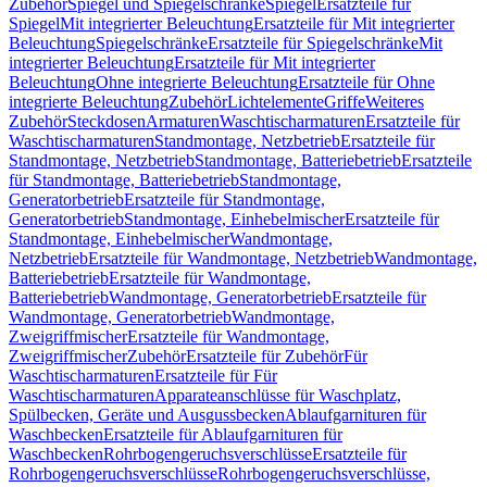
Zubehör
Spiegel und Spiegelschränke
Spiegel
Ersatzteile für
Spiegel
Mit integrierter Beleuchtung
Ersatzteile für Mit integrierter
Beleuchtung
Spiegelschränke
Ersatzteile für Spiegelschränke
Mit
integrierter Beleuchtung
Ersatzteile für Mit integrierter
Beleuchtung
Ohne integrierte Beleuchtung
Ersatzteile für Ohne
integrierte Beleuchtung
Zubehör
Lichtelemente
Griffe
Weiteres
Zubehör
Steckdosen
Armaturen
Waschtischarmaturen
Ersatzteile für
Waschtischarmaturen
Standmontage, Netzbetrieb
Ersatzteile für
Standmontage, Netzbetrieb
Standmontage, Batteriebetrieb
Ersatzteile
für Standmontage, Batteriebetrieb
Standmontage,
Generatorbetrieb
Ersatzteile für Standmontage,
Generatorbetrieb
Standmontage, Einhebelmischer
Ersatzteile für
Standmontage, Einhebelmischer
Wandmontage,
Netzbetrieb
Ersatzteile für Wandmontage, Netzbetrieb
Wandmontage,
Batteriebetrieb
Ersatzteile für Wandmontage,
Batteriebetrieb
Wandmontage, Generatorbetrieb
Ersatzteile für
Wandmontage, Generatorbetrieb
Wandmontage,
Zweigriffmischer
Ersatzteile für Wandmontage,
Zweigriffmischer
Zubehör
Ersatzteile für Zubehör
Für
Waschtischarmaturen
Ersatzteile für Für
Waschtischarmaturen
Apparateanschlüsse für Waschplatz,
Spülbecken, Geräte und Ausgussbecken
Ablaufgarnituren für
Waschbecken
Ersatzteile für Ablaufgarnituren für
Waschbecken
Rohrbogengeruchsverschlüsse
Ersatzteile für
Rohrbogengeruchsverschlüsse
Rohrbogengeruchsverschlüsse,