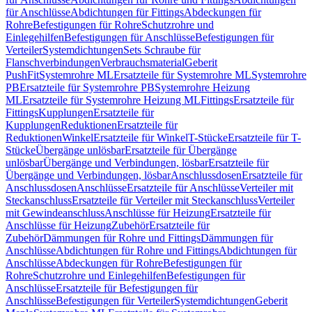
für Anschlüsse
Abdichtungen für Fittings
Abdeckungen für
Rohre
Befestigungen für Rohre
Schutzrohre und
Einlegehilfen
Befestigungen für Anschlüsse
Befestigungen für
Verteiler
Systemdichtungen
Sets Schraube für
Flanschverbindungen
Verbrauchsmaterial
Geberit
PushFit
Systemrohre ML
Ersatzteile für Systemrohre ML
Systemrohre
PB
Ersatzteile für Systemrohre PB
Systemrohre Heizung
ML
Ersatzteile für Systemrohre Heizung ML
Fittings
Ersatzteile für
Fittings
Kupplungen
Ersatzteile für
Kupplungen
Reduktionen
Ersatzteile für
Reduktionen
Winkel
Ersatzteile für Winkel
T-Stücke
Ersatzteile für T-
Stücke
Übergänge unlösbar
Ersatzteile für Übergänge
unlösbar
Übergänge und Verbindungen, lösbar
Ersatzteile für
Übergänge und Verbindungen, lösbar
Anschlussdosen
Ersatzteile für
Anschlussdosen
Anschlüsse
Ersatzteile für Anschlüsse
Verteiler mit
Steckanschluss
Ersatzteile für Verteiler mit Steckanschluss
Verteiler
mit Gewindeanschluss
Anschlüsse für Heizung
Ersatzteile für
Anschlüsse für Heizung
Zubehör
Ersatzteile für
Zubehör
Dämmungen für Rohre und Fittings
Dämmungen für
Anschlüsse
Abdichtungen für Rohre und Fittings
Abdichtungen für
Anschlüsse
Abdeckungen für Rohre
Befestigungen für
Rohre
Schutzrohre und Einlegehilfen
Befestigungen für
Anschlüsse
Ersatzteile für Befestigungen für
Anschlüsse
Befestigungen für Verteiler
Systemdichtungen
Geberit