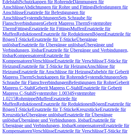
Edelstahl
Schutzkappen für Rohrende
Dämmungen für
Anschlüsse
Abdichtungen für Rohre und Fittings
Befestigungen für
Anschlüsse
Ersatzteile für Befestigungen für
Anschlüsse
Systemdichtungen
Sets Schraube für
Flanschverbindungen
Geberit Mapress Therm
Systemrohre
Therm
Fittings
Ersatzteile für Fittings
Muffen
Ersatzteile für
Muffen
Reduktionen
Ersatzteile für Reduktionen
Bögen
Ersatzteile für
Bögen
T-Stücke
Ersatzteile für T-Stücke
Übergänge
unlösbar
Ersatzteile für Übergänge unlösbar
Übergänge und
Verbindungen, lösbar
Ersatzteile für Übergänge und Verbindungen,
lösbar
Kompensatoren
Ersatzteile für
Kompensatoren
Verschlüsse
Ersatzteile für Verschlüsse
T-Stücke für
Heizung
Ersatzteile für T-Stücke für Heizung
Anschlüsse für
Heizung
Ersatzteile für Anschlüsse für Heizung
Zubehör für Geberit
Mapress Therm
Schutzkappen für Rohrende
Systemdichtungen
Sets
Schraube für Flanschverbindungen
Befestigungen für Rohre
Geberit
Mapress C-Stahl
Geberit Mapress C-Stahl
Ersatzteile für Geberit
Mapress C-Stahl
Systemrohre 1.0034
Systemrohre
1.0215
Rohrnippel
Muffen
Ersatzteile für
Muffen
Reduktionen
Ersatzteile für Reduktionen
Bögen
Ersatzteile für
Bögen
T-Stücke
Ersatzteile für T-Stücke
Kreuzstücke
Ersatzteile für
Kreuzstücke
Übergänge unlösbar
Ersatzteile für Übergänge
unlösbar
Übergänge und Verbindungen, lösbar
Ersatzteile für
Übergänge und Verbindungen, lösbar
Kompensatoren
Ersatzteile für
Kompensatoren
Verschlüsse
Ersatzteile für Verschlüsse
T-Stücke für