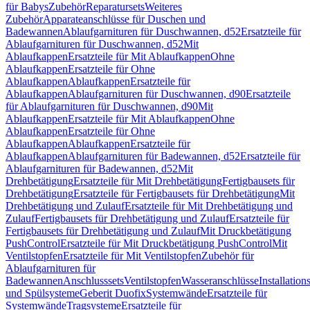
für Babys
Zubehör
Reparatursets
Weiteres
Zubehör
Apparateanschlüsse für Duschen und
Badewannen
Ablaufgarnituren für Duschwannen, d52
Ersatzteile für
Ablaufgarnituren für Duschwannen, d52
Mit
Ablaufkappen
Ersatzteile für Mit Ablaufkappen
Ohne
Ablaufkappen
Ersatzteile für Ohne
Ablaufkappen
Ablaufkappen
Ersatzteile für
Ablaufkappen
Ablaufgarnituren für Duschwannen, d90
Ersatzteile
für Ablaufgarnituren für Duschwannen, d90
Mit
Ablaufkappen
Ersatzteile für Mit Ablaufkappen
Ohne
Ablaufkappen
Ersatzteile für Ohne
Ablaufkappen
Ablaufkappen
Ersatzteile für
Ablaufkappen
Ablaufgarnituren für Badewannen, d52
Ersatzteile für
Ablaufgarnituren für Badewannen, d52
Mit
Drehbetätigung
Ersatzteile für Mit Drehbetätigung
Fertigbausets für
Drehbetätigung
Ersatzteile für Fertigbausets für Drehbetätigung
Mit
Drehbetätigung und Zulauf
Ersatzteile für Mit Drehbetätigung und
Zulauf
Fertigbausets für Drehbetätigung und Zulauf
Ersatzteile für
Fertigbausets für Drehbetätigung und Zulauf
Mit Druckbetätigung
PushControl
Ersatzteile für Mit Druckbetätigung PushControl
Mit
Ventilstopfen
Ersatzteile für Mit Ventilstopfen
Zubehör für
Ablaufgarnituren für
Badewannen
Anschlusssets
Ventilstopfen
Wasseranschlüsse
Installation
und Spülsysteme
Geberit Duofix
Systemwände
Ersatzteile für
Systemwände
Tragsysteme
Ersatzteile für