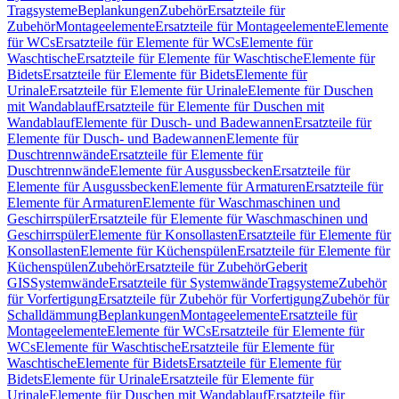
Tragsysteme
Beplankungen
Zubehör
Ersatzteile für
Zubehör
Montageelemente
Ersatzteile für Montageelemente
Elemente
für WCs
Ersatzteile für Elemente für WCs
Elemente für
Waschtische
Ersatzteile für Elemente für Waschtische
Elemente für
Bidets
Ersatzteile für Elemente für Bidets
Elemente für
Urinale
Ersatzteile für Elemente für Urinale
Elemente für Duschen
mit Wandablauf
Ersatzteile für Elemente für Duschen mit
Wandablauf
Elemente für Dusch- und Badewannen
Ersatzteile für
Elemente für Dusch- und Badewannen
Elemente für
Duschtrennwände
Ersatzteile für Elemente für
Duschtrennwände
Elemente für Ausgussbecken
Ersatzteile für
Elemente für Ausgussbecken
Elemente für Armaturen
Ersatzteile für
Elemente für Armaturen
Elemente für Waschmaschinen und
Geschirrspüler
Ersatzteile für Elemente für Waschmaschinen und
Geschirrspüler
Elemente für Konsollasten
Ersatzteile für Elemente für
Konsollasten
Elemente für Küchenspülen
Ersatzteile für Elemente für
Küchenspülen
Zubehör
Ersatzteile für Zubehör
Geberit
GIS
Systemwände
Ersatzteile für Systemwände
Tragsysteme
Zubehör
für Vorfertigung
Ersatzteile für Zubehör für Vorfertigung
Zubehör für
Schalldämmung
Beplankungen
Montageelemente
Ersatzteile für
Montageelemente
Elemente für WCs
Ersatzteile für Elemente für
WCs
Elemente für Waschtische
Ersatzteile für Elemente für
Waschtische
Elemente für Bidets
Ersatzteile für Elemente für
Bidets
Elemente für Urinale
Ersatzteile für Elemente für
Urinale
Elemente für Duschen mit Wandablauf
Ersatzteile für