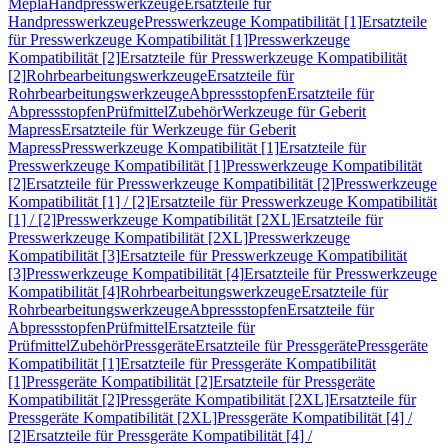
Mepla
Handpresswerkzeuge
Ersatzteile für
Handpresswerkzeuge
Presswerkzeuge Kompatibilität [1]
Ersatzteile
für Presswerkzeuge Kompatibilität [1]
Presswerkzeuge
Kompatibilität [2]
Ersatzteile für Presswerkzeuge Kompatibilität
[2]
Rohrbearbeitungswerkzeuge
Ersatzteile für
Rohrbearbeitungswerkzeuge
Abpressstopfen
Ersatzteile für
Abpressstopfen
Prüfmittel
Zubehör
Werkzeuge für Geberit
Mapress
Ersatzteile für Werkzeuge für Geberit
Mapress
Presswerkzeuge Kompatibilität [1]
Ersatzteile für
Presswerkzeuge Kompatibilität [1]
Presswerkzeuge Kompatibilität
[2]
Ersatzteile für Presswerkzeuge Kompatibilität [2]
Presswerkzeuge
Kompatibilität [1] / [2]
Ersatzteile für Presswerkzeuge Kompatibilität
[1] / [2]
Presswerkzeuge Kompatibilität [2XL]
Ersatzteile für
Presswerkzeuge Kompatibilität [2XL]
Presswerkzeuge
Kompatibilität [3]
Ersatzteile für Presswerkzeuge Kompatibilität
[3]
Presswerkzeuge Kompatibilität [4]
Ersatzteile für Presswerkzeuge
Kompatibilität [4]
Rohrbearbeitungswerkzeuge
Ersatzteile für
Rohrbearbeitungswerkzeuge
Abpressstopfen
Ersatzteile für
Abpressstopfen
Prüfmittel
Ersatzteile für
Prüfmittel
Zubehör
Pressgeräte
Ersatzteile für Pressgeräte
Pressgeräte
Kompatibilität [1]
Ersatzteile für Pressgeräte Kompatibilität
[1]
Pressgeräte Kompatibilität [2]
Ersatzteile für Pressgeräte
Kompatibilität [2]
Pressgeräte Kompatibilität [2XL]
Ersatzteile für
Pressgeräte Kompatibilität [2XL]
Pressgeräte Kompatibilität [4] /
[2]
Ersatzteile für Pressgeräte Kompatibilität [4] /