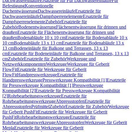
Dachwassereinläufe
Ersatzteile für Für Dachwassereinläufe
Für
Befestigung
Konventionelle
Dachentwässerung
Dachwassereinläufe
Ersatzteile für
Dachwassereinläufe
Dampfsperrenelemente
Ersatzteile für
Dampfsperrenelemente
Zubehör
Ersatzteile für
Zubehör
Bodenentwässerung
Flächenentwässerung für drinnen und
draußen
Ersatzteile für Flächenentwässerung für drinnen und
draußen
Bodenabläufe 10 x 10 cm
Ersatzteile für Bodenabläufe 10 x
10 cm
Bodenabläufe 13 x 13 cm
Ersatzteile für Bodenabläufe 13 x
13 cm
Bodeneinläufe für Balkone und Terrassen, 13 x 13
cm
Ersatzteile für Bodeneinläufe für Balkone und Terrassen, 13 x 13
cm
Zubehör
Ersatzteile für Zubehör
Werkzeuge und
Netzwerkkomponenten
Werkzeuge
Werkzeuge für Geberit
FlowFit
Ersatzteile für Werkzeuge für Geberit
FlowFit
Handpresswerkzeuge
Ersatzteile für
Handpresswerkzeuge
Presswerkzeuge Kompatibilität [1]
Ersatzteile
für Presswerkzeuge Kompatibilität [1]
Presswerkzeuge
Kompatibilität [2]
Ersatzteile für Presswerkzeuge Kompatibilität
[2]
Rohrbearbeitungswerkzeuge
Ersatzteile für
Rohrbearbeitungswerkzeuge
Abpressstopfen
Ersatzteile für
Abpressstopfen
Prüfmittel
Zubehör
Ersatzteile für Zubehör
Werkzeuge
für Geberit PushFit
Ersatzteile für Werkzeuge für Geberit
PushFit
Rohrbearbeitungswerkzeuge
Ersatzteile für
Rohrbearbeitungswerkzeuge
Abpressstopfen
Werkzeuge für Geberit
Mepla
Ersatzteile für Werkzeuge für Geberit