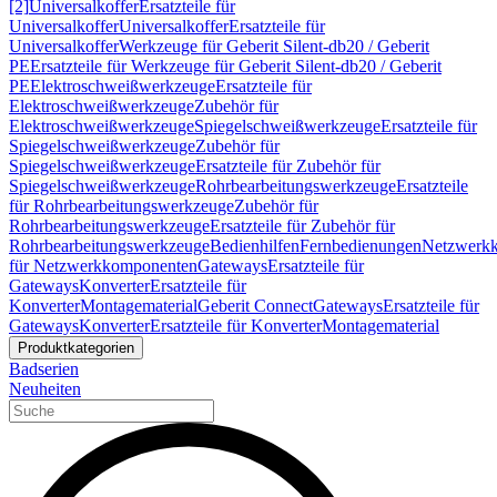
[2]
Universalkoffer
Ersatzteile für
Universalkoffer
Universalkoffer
Ersatzteile für
Universalkoffer
Werkzeuge für Geberit Silent-db20 / Geberit
PE
Ersatzteile für Werkzeuge für Geberit Silent-db20 / Geberit
PE
Elektroschweißwerkzeuge
Ersatzteile für
Elektroschweißwerkzeuge
Zubehör für
Elektroschweißwerkzeuge
Spiegelschweißwerkzeuge
Ersatzteile für
Spiegelschweißwerkzeuge
Zubehör für
Spiegelschweißwerkzeuge
Ersatzteile für Zubehör für
Spiegelschweißwerkzeuge
Rohrbearbeitungswerkzeuge
Ersatzteile
für Rohrbearbeitungswerkzeuge
Zubehör für
Rohrbearbeitungswerkzeuge
Ersatzteile für Zubehör für
Rohrbearbeitungswerkzeuge
Bedienhilfen
Fernbedienungen
Netzwerk
für Netzwerkkomponenten
Gateways
Ersatzteile für
Gateways
Konverter
Ersatzteile für
Konverter
Montagematerial
Geberit Connect
Gateways
Ersatzteile für
Gateways
Konverter
Ersatzteile für Konverter
Montagematerial
Produktkategorien
Badserien
Neuheiten