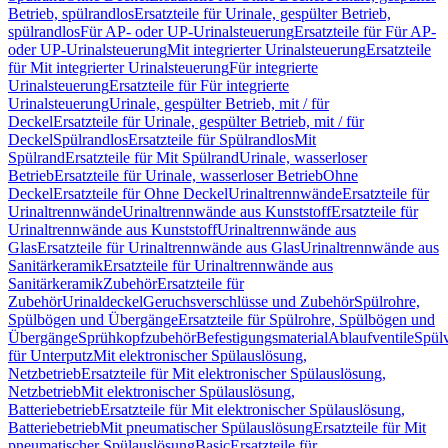
Betrieb, spülrandlos
Ersatzteile für Urinale, gespülter Betrieb,
spülrandlos
Für AP- oder UP-Urinalsteuerung
Ersatzteile für Für AP-
oder UP-Urinalsteuerung
Mit integrierter Urinalsteuerung
Ersatzteile
für Mit integrierter Urinalsteuerung
Für integrierte
Urinalsteuerung
Ersatzteile für Für integrierte
Urinalsteuerung
Urinale, gespülter Betrieb, mit / für
Deckel
Ersatzteile für Urinale, gespülter Betrieb, mit / für
Deckel
Spülrandlos
Ersatzteile für Spülrandlos
Mit
Spülrand
Ersatzteile für Mit Spülrand
Urinale, wasserloser
Betrieb
Ersatzteile für Urinale, wasserloser Betrieb
Ohne
Deckel
Ersatzteile für Ohne Deckel
Urinaltrennwände
Ersatzteile für
Urinaltrennwände
Urinaltrennwände aus Kunststoff
Ersatzteile für
Urinaltrennwände aus Kunststoff
Urinaltrennwände aus
Glas
Ersatzteile für Urinaltrennwände aus Glas
Urinaltrennwände aus
Sanitärkeramik
Ersatzteile für Urinaltrennwände aus
Sanitärkeramik
Zubehör
Ersatzteile für
Zubehör
Urinaldeckel
Geruchsverschlüsse und Zubehör
Spülrohre,
Spülbögen und Übergänge
Ersatzteile für Spülrohre, Spülbögen und
Übergänge
Sprühkopfzubehör
Befestigungsmaterial
Ablaufventile
Spülv
für Unterputz
Mit elektronischer Spülauslösung,
Netzbetrieb
Ersatzteile für Mit elektronischer Spülauslösung,
Netzbetrieb
Mit elektronischer Spülauslösung,
Batteriebetrieb
Ersatzteile für Mit elektronischer Spülauslösung,
Batteriebetrieb
Mit pneumatischer Spülauslösung
Ersatzteile für Mit
pneumatischer Spülauslösung
Basic
Ersatzteile für