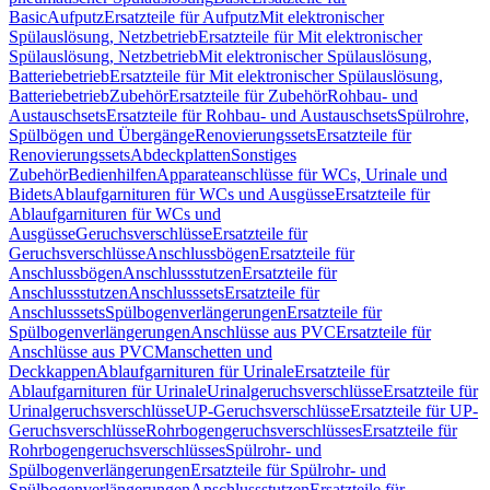
Basic
Aufputz
Ersatzteile für Aufputz
Mit elektronischer
Spülauslösung, Netzbetrieb
Ersatzteile für Mit elektronischer
Spülauslösung, Netzbetrieb
Mit elektronischer Spülauslösung,
Batteriebetrieb
Ersatzteile für Mit elektronischer Spülauslösung,
Batteriebetrieb
Zubehör
Ersatzteile für Zubehör
Rohbau- und
Austauschsets
Ersatzteile für Rohbau- und Austauschsets
Spülrohre,
Spülbögen und Übergänge
Renovierungssets
Ersatzteile für
Renovierungssets
Abdeckplatten
Sonstiges
Zubehör
Bedienhilfen
Apparateanschlüsse für WCs, Urinale und
Bidets
Ablaufgarnituren für WCs und Ausgüsse
Ersatzteile für
Ablaufgarnituren für WCs und
Ausgüsse
Geruchsverschlüsse
Ersatzteile für
Geruchsverschlüsse
Anschlussbögen
Ersatzteile für
Anschlussbögen
Anschlussstutzen
Ersatzteile für
Anschlussstutzen
Anschlusssets
Ersatzteile für
Anschlusssets
Spülbogenverlängerungen
Ersatzteile für
Spülbogenverlängerungen
Anschlüsse aus PVC
Ersatzteile für
Anschlüsse aus PVC
Manschetten und
Deckkappen
Ablaufgarnituren für Urinale
Ersatzteile für
Ablaufgarnituren für Urinale
Urinalgeruchsverschlüsse
Ersatzteile für
Urinalgeruchsverschlüsse
UP-Geruchsverschlüsse
Ersatzteile für UP-
Geruchsverschlüsse
Rohrbogengeruchsverschlüsses
Ersatzteile für
Rohrbogengeruchsverschlüsses
Spülrohr- und
Spülbogenverlängerungen
Ersatzteile für Spülrohr- und
Spülbogenverlängerungen
Anschlussstutzen
Ersatzteile für