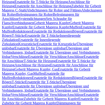
Heizung
Ersatzteile für T-Stücke für Heizung
Anschlüsse für
Heizung
Ersatzteile für Anschlüsse für Heizung
Zubehör für Geberit
Mapress C-Stahl
Abdichtungen für Rohre und Fittings
Abdeckungen
für Rohre
Befestigungen für Rohre
Befestigungen für
Anschlüsse
Systemdichtungen
Sets Schraube für
Flanschverbindungen
Geberit Mapress Kupfer
Geberit Mapress
Kupfer
Ersatzteile für Geberit Mapress Kupfer
Muffen
Ersatzteile für
Muffen
Reduktionen
Ersatzteile für Reduktionen
Bögen
Ersatzteile für
Bögen
T-Stücke
Ersatzteile für T-Stücke
Innenliegende
Zirkulation
Ersatzteile für Innenliegende
Zirkulation
Kreuzstücke
Ersatzteile für Kreuzstücke
Übergänge
unlösbar
Ersatzteile für Übergänge unlösbar
Übergänge und
Verbindungen, lösbar
Ersatzteile für Übergänge und Verbindungen,
lösbar
Verschlüsse
Ersatzteile für Verschlüsse
Anschlüsse
Ersatzteile
für Anschlüsse
T-Stücke für Heizung
Ersatzteile für T-Stücke für
Heizung
Anschlüsse für Heizung
Ersatzteile für Anschlüsse für
Heizung
Geberit Mapress Kupfer, Gas
Ersatzteile für Geberit
Mapress Kupfer, Gas
Muffen
Ersatzteile für
Muffen
Reduktionen
Ersatzteile für Reduktionen
Bögen
Ersatzteile für
Bögen
T-Stücke
Ersatzteile für T-Stücke
Übergänge
unlösbar
Ersatzteile für Übergänge unlösbar
Übergänge und
Verbindungen, lösbar
Ersatzteile für Übergänge und Verbindungen,
lösbar
Verschlüsse
Ersatzteile für Verschlüsse
Anschlüsse
Ersatzteile
für Anschlüsse
Zubehör für Geberit Mapress Kupfer
Ersatzteile für
Zubehör für Geberit Mapress Kupfer
Dämmungen für