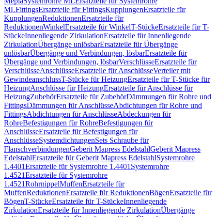
Mepla
Systemrohre ML
Ersatzteile für Systemrohre
ML
Fittings
Ersatzteile für Fittings
Kupplungen
Ersatzteile für
Kupplungen
Reduktionen
Ersatzteile für
Reduktionen
Winkel
Ersatzteile für Winkel
T-Stücke
Ersatzteile für T-
Stücke
Innenliegende Zirkulation
Ersatzteile für Innenliegende
Zirkulation
Übergänge unlösbar
Ersatzteile für Übergänge
unlösbar
Übergänge und Verbindungen, lösbar
Ersatzteile für
Übergänge und Verbindungen, lösbar
Verschlüsse
Ersatzteile für
Verschlüsse
Anschlüsse
Ersatzteile für Anschlüsse
Verteiler mit
Gewindeanschluss
T-Stücke für Heizung
Ersatzteile für T-Stücke für
Heizung
Anschlüsse für Heizung
Ersatzteile für Anschlüsse für
Heizung
Zubehör
Ersatzteile für Zubehör
Dämmungen für Rohre und
Fittings
Dämmungen für Anschlüsse
Abdichtungen für Rohre und
Fittings
Abdichtungen für Anschlüsse
Abdeckungen für
Rohre
Befestigungen für Rohre
Befestigungen für
Anschlüsse
Ersatzteile für Befestigungen für
Anschlüsse
Systemdichtungen
Sets Schraube für
Flanschverbindungen
Geberit Mapress Edelstahl
Geberit Mapress
Edelstahl
Ersatzteile für Geberit Mapress Edelstahl
Systemrohre
1.4401
Ersatzteile für Systemrohre 1.4401
Systemrohre
1.4521
Ersatzteile für Systemrohre
1.4521
Rohrnippel
Muffen
Ersatzteile für
Muffen
Reduktionen
Ersatzteile für Reduktionen
Bögen
Ersatzteile für
Bögen
T-Stücke
Ersatzteile für T-Stücke
Innenliegende
Zirkulation
Ersatzteile für Innenliegende Zirkulation
Übergänge