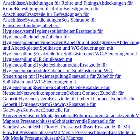
Anschlüsse
Abdichtungen für Rohre und Fittings
Abdeckungen für
Rohre
Befestigungen für Rohre
Befestigungen für
Anschlüsse
Ersatzteile für Befestigungen für
Anschlüsse
Systemdichtungen
Sets Schraube für
Flanschverbindungen
Geberit
Hygienesystem
Hygienespüleinheiten
Ersatzteile für
Hygienespüleinheiten
Zubehör für
Hygienespüleinheiten
Sensoren
Kabel
Durchflussbegrenzer
Abdeckung
und Abdeckplatten
Spülkästen und WC-Steuerungen mit
Hygienespülung
Ersatzteile für Spülkästen und WC-Steuerungen mit
Hygienespülung
UP-Spülkästen mit
Hygienespülung
Hygieneeinbaumodule
Ersatzteile für
Hygieneeinbaumodule
Zubehör für Spülkästen und WC-
Steuerungen mit Hygienespülung
Ersatzteile für Zubehör für
Spülkästen und WC-Steuerungen mit
Hygienespülung
Sensoren
Kabel
Netzteile
Ersatzteile für
Netzteile
Netzwerkkomponenten
Geberit Connect Zubehör für
Geberit Hygienesystem
Ersatzteile für Geberit Connect Zubehör für
Geberit Hygienesystem
Gateways
Ersatzteile für
Gateways
Konverter
Ersatzteile für
Konverter
Sensoren
Montagematerial
Rohrarmaturen
Geradsitzventile
Mi
Mapress Pressanschlüssen
Schrägsitzventile
Ersatzteile für
Schrägsitzventile
Mit FlowFit Pressanschlüssen
Ersatzteile für Mit
FlowFit Pressanschlüssen
Mit Mepla Pressanschlüssen
Ersatzteile für
Mit Mepla Pressanschlüssen
Mit Mapress