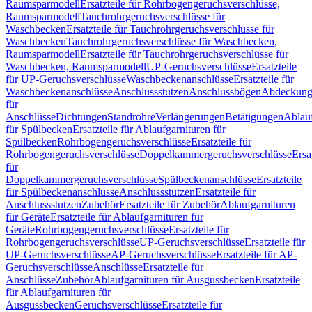
Raumsparmodell
Ersatzteile für Rohrbogengeruchsverschlüsse,
Raumsparmodell
Tauchrohrgeruchsverschlüsse für
Waschbecken
Ersatzteile für Tauchrohrgeruchsverschlüsse für
Waschbecken
Tauchrohrgeruchsverschlüsse für Waschbecken,
Raumsparmodell
Ersatzteile für Tauchrohrgeruchsverschlüsse für
Waschbecken, Raumsparmodell
UP-Geruchsverschlüsse
Ersatzteile
für UP-Geruchsverschlüsse
Waschbeckenanschlüsse
Ersatzteile für
Waschbeckenanschlüsse
Anschlussstutzen
Anschlussbögen
Abdeckung
für
Anschlüsse
Dichtungen
Standrohre
Verlängerungen
Betätigungen
Ablauf
für Spülbecken
Ersatzteile für Ablaufgarnituren für
Spülbecken
Rohrbogengeruchsverschlüsse
Ersatzteile für
Rohrbogengeruchsverschlüsse
Doppelkammergeruchsverschlüsse
Ersa
für
Doppelkammergeruchsverschlüsse
Spülbeckenanschlüsse
Ersatzteile
für Spülbeckenanschlüsse
Anschlussstutzen
Ersatzteile für
Anschlussstutzen
Zubehör
Ersatzteile für Zubehör
Ablaufgarnituren
für Geräte
Ersatzteile für Ablaufgarnituren für
Geräte
Rohrbogengeruchsverschlüsse
Ersatzteile für
Rohrbogengeruchsverschlüsse
UP-Geruchsverschlüsse
Ersatzteile für
UP-Geruchsverschlüsse
AP-Geruchsverschlüsse
Ersatzteile für AP-
Geruchsverschlüsse
Anschlüsse
Ersatzteile für
Anschlüsse
Zubehör
Ablaufgarnituren für Ausgussbecken
Ersatzteile
für Ablaufgarnituren für
Ausgussbecken
Geruchsverschlüsse
Ersatzteile für