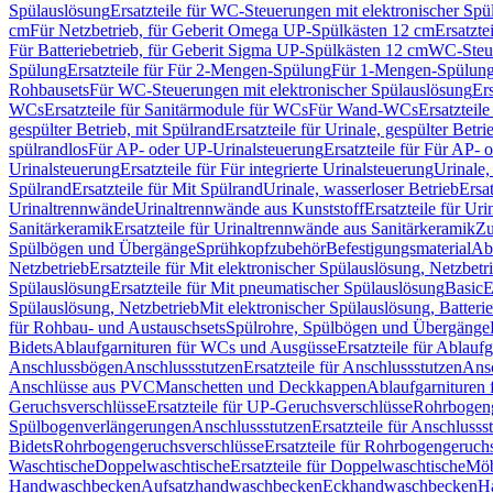
Spülauslösung
Ersatzteile für WC-Steuerungen mit elektronischer Spü
cm
Für Netzbetrieb, für Geberit Omega UP-Spülkästen 12 cm
Ersatzte
Für Batteriebetrieb, für Geberit Sigma UP-Spülkästen 12 cm
WC-Steue
Spülung
Ersatzteile für Für 2-Mengen-Spülung
Für 1-Mengen-Spülun
Rohbausets
Für WC-Steuerungen mit elektronischer Spülauslösung
Er
WCs
Ersatzteile für Sanitärmodule für WCs
Für Wand-WCs
Ersatztei
gespülter Betrieb, mit Spülrand
Ersatzteile für Urinale, gespülter Betr
spülrandlos
Für AP- oder UP-Urinalsteuerung
Ersatzteile für Für AP-
Urinalsteuerung
Ersatzteile für Für integrierte Urinalsteuerung
Urinale,
Spülrand
Ersatzteile für Mit Spülrand
Urinale, wasserloser Betrieb
Ersat
Urinaltrennwände
Urinaltrennwände aus Kunststoff
Ersatzteile für Ur
Sanitärkeramik
Ersatzteile für Urinaltrennwände aus Sanitärkeramik
Zu
Spülbögen und Übergänge
Sprühkopfzubehör
Befestigungsmaterial
Abl
Netzbetrieb
Ersatzteile für Mit elektronischer Spülauslösung, Netzbetr
Spülauslösung
Ersatzteile für Mit pneumatischer Spülauslösung
Basic
E
Spülauslösung, Netzbetrieb
Mit elektronischer Spülauslösung, Batterie
für Rohbau- und Austauschsets
Spülrohre, Spülbögen und Übergänge
Bidets
Ablaufgarnituren für WCs und Ausgüsse
Ersatzteile für Ablau
Anschlussbögen
Anschlussstutzen
Ersatzteile für Anschlussstutzen
Ansc
Anschlüsse aus PVC
Manschetten und Deckkappen
Ablaufgarnituren 
Geruchsverschlüsse
Ersatzteile für UP-Geruchsverschlüsse
Rohrbogeng
Spülbogenverlängerungen
Anschlussstutzen
Ersatzteile für Anschlusss
Bidets
Rohrbogengeruchsverschlüsse
Ersatzteile für Rohrbogengeruch
Waschtische
Doppelwaschtische
Ersatzteile für Doppelwaschtische
Möb
Handwaschbecken
Aufsatzhandwaschbecken
Eckhandwaschbecken
H