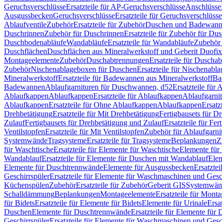
Geruchsverschlüsse
Ersatzteile für AP-Geruchsverschlüsse
Anschlüsse
Ausgussbecken
Geruchsverschlüsse
Ersatzteile für Geruchsverschlüsse
Ablaufventile
Zubehör
Ersatzteile für Zubehör
Duschen und Badewan
Duschrinnen
Zubehör für Duschrinnen
Ersatzteile für Zubehör für Du
Duschbodenabläufe
Wandabläufe
Ersatzteile für Wandabläufe
Zubehör 
Duschflächen
Duschflächen aus Mineralwerkstoff und Geberit Duofix 
Montageelemente
Zubehör
Duschabtrennungen
Ersatzteile für Duscha
Zubehör
Nischenablageboxen für Duschen
Ersatzteile für Nischenab
Mineralwerkstoff
Ersatzteile für Badewannen aus Mineralwerkstoff
Ba
Badewannen
Ablaufgarnituren für Duschwannen, d52
Ersatzteile für
Ablaufkappen
Ablaufkappen
Ersatzteile für Ablaufkappen
Ablaufgarni
Ablaufkappen
Ersatzteile für Ohne Ablaufkappen
Ablaufkappen
Ersatz
Drehbetätigung
Ersatzteile für Mit Drehbetätigung
Fertigbausets für D
Zulauf
Fertigbausets für Drehbetätigung und Zulauf
Ersatzteile für Fe
Ventilstopfen
Ersatzteile für Mit Ventilstopfen
Zubehör für Ablaufgarn
Systemwände
Tragsysteme
Ersatzteile für Tragsysteme
Beplankungen
Z
für Waschtische
Ersatzteile für Elemente für Waschtische
Elemente für 
Wandablauf
Ersatzteile für Elemente für Duschen mit Wandablauf
Ele
Elemente für Duschtrennwände
Elemente für Ausgussbecken
Ersatzte
Geschirrspüler
Ersatzteile für Elemente für Waschmaschinen und Gesc
Küchenspülen
Zubehör
Ersatzteile für Zubehör
Geberit GIS
Systemwän
Schalldämmung
Beplankungen
Montageelemente
Ersatzteile für Mont
für Bidets
Ersatzteile für Elemente für Bidets
Elemente für Urinale
Ersa
Duschen
Elemente für Duschtrennwände
Ersatzteile für Elemente fü
Geschirrspüler
Ersatzteile für Elemente für Waschmaschinen und Gesc