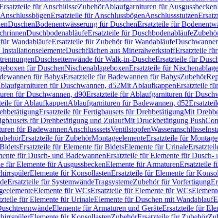
Ersatzteile für Anschlüsse
Zubehör
Ablaufgarnituren für Ausgussbecken
Anschlussbögen
Ersatzteile für Anschlussbögen
Anschlussstutzen
Ersatz
nen
Duschen
Bodenentwässerung für Duschen
Ersatzteile für Bodenent
schrinnen
Duschbodenabläufe
Ersatzteile für Duschbodenabläufe
Zubehör
für Wandabläufe
Ersatzteile für Zubehör für Wandabläufe
Duschwannen
Installationselemente
Duschflächen aus Mineralwerkstoff
Ersatzteile f
btrennungen
Duschseitenwände für Walk-in-Dusche
Ersatzteile für Dus
lageboxen für Duschen
Nischenablageboxen
Ersatzteile für Nischenabla
dewannen für Babys
Ersatzteile für Badewannen für Babys
Zubehör
Rep
 Ablaufgarnituren für Duschwannen, d52
Mit Ablaufkappen
Ersatzteile f
turen für Duschwannen, d90
Ersatzteile für Ablaufgarnituren für Dusc
teile für Ablaufkappen
Ablaufgarnituren für Badewannen, d52
Ersatztei
rehbetätigung
Ersatzteile für Fertigbausets für Drehbetätigung
Mit Drehbe
rtigbausets für Drehbetätigung und Zulauf
Mit Druckbetätigung PushCon
ituren für Badewannen
Anschlusssets
Ventilstopfen
Wasseranschlüsse
Inst
ubehör
Ersatzteile für Zubehör
Montageelemente
Ersatzteile für Montag
Bidets
Ersatzteile für Elemente für Bidets
Elemente für Urinale
Ersatztei
mente für Dusch- und Badewannen
Ersatzteile für Elemente für Dusch
ile für Elemente für Ausgussbecken
Elemente für Armaturen
Ersatzteile 
hirrspüler
Elemente für Konsollasten
Ersatzteile für Elemente für Konso
de
Ersatzteile für Systemwände
Tragsysteme
Zubehör für Vorfertigung
Er
ageelemente
Elemente für WCs
Ersatzteile für Elemente für WCs
Element
tzteile für Elemente für Urinale
Elemente für Duschen mit Wandablauf
E
r Duschtrennwände
Elemente für Armaturen und Geräte
Ersatzteile für E
hirrspüler
Elemente für Konsollasten
Zubehör
Ersatzteile für Zubehör
Zu