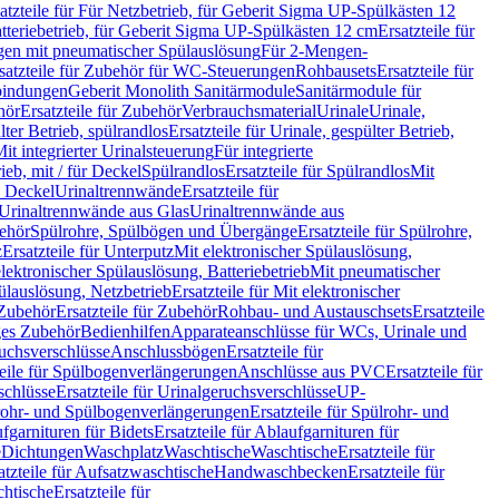
atzteile für Für Netzbetrieb, für Geberit Sigma UP-Spülkästen 12
tteriebetrieb, für Geberit Sigma UP-Spülkästen 12 cm
Ersatzteile für
gen mit pneumatischer Spülauslösung
Für 2-Mengen-
satzteile für Zubehör für WC-Steuerungen
Rohbausets
Ersatzteile für
bindungen
Geberit Monolith Sanitärmodule
Sanitärmodule für
hör
Ersatzteile für Zubehör
Verbrauchsmaterial
Urinale
Urinale,
lter Betrieb, spülrandlos
Ersatzteile für Urinale, gespülter Betrieb,
Mit integrierter Urinalsteuerung
Für integrierte
rieb, mit / für Deckel
Spülrandlos
Ersatzteile für Spülrandlos
Mit
e Deckel
Urinaltrennwände
Ersatzteile für
r Urinaltrennwände aus Glas
Urinaltrennwände aus
ehör
Spülrohre, Spülbögen und Übergänge
Ersatzteile für Spülrohre,
z
Ersatzteile für Unterputz
Mit elektronischer Spülauslösung,
 elektronischer Spülauslösung, Batteriebetrieb
Mit pneumatischer
ülauslösung, Netzbetrieb
Ersatzteile für Mit elektronischer
Zubehör
Ersatzteile für Zubehör
Rohbau- und Austauschsets
Ersatzteile
ges Zubehör
Bedienhilfen
Apparateanschlüsse für WCs, Urinale und
ruchsverschlüsse
Anschlussbögen
Ersatzteile für
teile für Spülbogenverlängerungen
Anschlüsse aus PVC
Ersatzteile für
schlüsse
Ersatzteile für Urinalgeruchsverschlüsse
UP-
rohr- und Spülbogenverlängerungen
Ersatzteile für Spülrohr- und
fgarnituren für Bidets
Ersatzteile für Ablaufgarnituren für
e
Dichtungen
Waschplatz
Waschtische
Waschtische
Ersatzteile für
atzteile für Aufsatzwaschtische
Handwaschbecken
Ersatzteile für
htische
Ersatzteile für