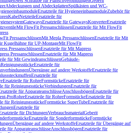
chtungen
Sets Schraube für Flanschverbindungen
Geberit
zer
Abdeckungen und Abdeckplatten
Spülkästen und WC-
gieneeinbaumodule
Ersatzteile für Hygieneeinbaumodule
Zubehör für
oren
Kabel
Netzteile
Ersatzteile für
Hygienesystem
Gateways
Ersatzteile für Gateways
Konverter
Ersatzteile
itzventile
Mit FlowFit Pressanschlüssen
Ersatzteile für Mit FlowFit
press
lowFit Pressanschlüssen
Mit Mepla Pressanschlüssen
Ersatzteile für Mit
 für Kugelhähne für UP-Montage
Mit FlowFit
ress Pressanschlüssen
Ersatzteile für Mit Mapress
ress Pressanschlüssen
Ersatzteile für Mit Mapress
teile für Mit Gewindeanschlüssen
Gebäude-
n
Reinigungsstücke
Ersatzteile für
nverbindungen
Übergänge auf andere Werkstoffe
Ersatzteile für
lusssteckmuffen
Ersatzteile für
re
Ersatzteile für Rohre
Formstücke
Ersatzteile für
ile für Reinigungsstücke
Verbindungen
Ersatzteile für
rsatzteile für Apparateanschlüsse
Anschlussbögen
Ersatzteile für
lent-Pro
Rohre
Ersatzteile für Rohre
Formstücke
Ersatzteile für
ile für Reinigungsstücke
Formstücke SuperTube
Ersatzteile für
ndungen
Ersatzteile für
Ersatzteile für Dichtungen
Verbrauchsmaterial
Geberit
nderformstücke
Ersatzteile für Sonderformstücke
Formstücke
ndungen
Übergänge auf andere Werkstoffe
Ersatzteile für Übergänge auf
teile für Apparateanschlüsse
Anschlussbögen
Ersatzteile für