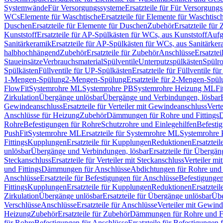
Systemwände
Für Versorgungssysteme
Ersatzteile für Für Versorgung
WCs
Elemente für Waschtische
Ersatzteile für Elemente für Waschtisc
Duschen
Ersatzteile für Elemente für Duschen
Zubehör
Ersatzteile für
Kunststoff
Ersatzteile für AP-Spülkästen für WCs, aus Kunststoff
Aufg
Sanitärkeramik
Ersatzteile für AP-Spülkästen für WCs, aus Sanitärker
halbhochhängend
Zubehör
Ersatzteile für Zubehör
Anschlüsse
Ersatztei
Staueinsätze
Verbrauchsmaterial
Spülventile
Unterputzspülkästen
Spülr
Spülkästen
Füllventile für UP-Spülkästen
Ersatzteile für Füllventile f
1-Mengen-Spülung
2-Mengen-Spülung
Ersatzteile für 2-Mengen-Spül
FlowFit
Systemrohre ML
Systemrohre PB
Systemrohre Heizung ML
Fi
Zirkulation
Übergänge unlösbar
Übergänge und Verbindungen, lösbar
Gewindeanschluss
Ersatzteile für Verteiler mit Gewindeanschluss
Verte
Anschlüsse für Heizung
Zubehör
Dämmungen für Rohre und Fittings
D
Rohre
Befestigungen für Rohre
Schutzrohre und Einlegehilfen
Befesti
PushFit
Systemrohre ML
Ersatzteile für Systemrohre ML
Systemrohre
Fittings
Kupplungen
Ersatzteile für Kupplungen
Reduktionen
Ersatztei
unlösbar
Übergänge und Verbindungen, lösbar
Ersatzteile für Übergä
Steckanschluss
Ersatzteile für Verteiler mit Steckanschluss
Verteiler m
und Fittings
Dämmungen für Anschlüsse
Abdichtungen für Rohre und 
Anschlüsse
Ersatzteile für Befestigungen für Anschlüsse
Befestigungen 
Fittings
Kupplungen
Ersatzteile für Kupplungen
Reduktionen
Ersatztei
Zirkulation
Übergänge unlösbar
Ersatzteile für Übergänge unlösbar
Übe
Verschlüsse
Anschlüsse
Ersatzteile für Anschlüsse
Verteiler mit Gewin
Heizung
Zubehör
Ersatzteile für Zubehör
Dämmungen für Rohre und Fi
für Rohre
Befestigungen für Anschlüsse
Ersatzteile für Befestigungen 