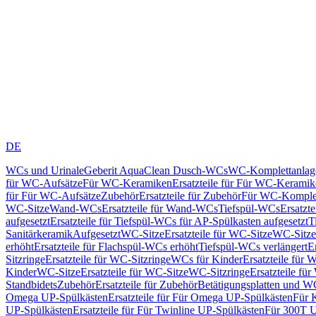
DE
WCs und Urinale
Geberit AquaClean Dusch-WCs
WC-Komplettanlag
für WC-Aufsätze
Für WC-Keramiken
Ersatzteile für Für WC-Kerami
für Für WC-Aufsätze
Zubehör
Ersatzteile für Zubehör
Für WC-Komplet
WC-Sitze
Wand-WCs
Ersatzteile für Wand-WCs
Tiefspül-WCs
Ersatzt
aufgesetzt
Ersatzteile für Tiefspül-WCs für AP-Spülkasten aufgesetzt
T
Sanitärkeramik
Aufgesetzt
WC-Sitze
Ersatzteile für WC-Sitze
WC-Sitze
erhöht
Ersatzteile für Flachspül-WCs erhöht
Tiefspül-WCs verlängert
E
Sitzringe
Ersatzteile für WC-Sitzringe
WCs für Kinder
Ersatzteile für 
Kinder
WC-Sitze
Ersatzteile für WC-Sitze
WC-Sitzringe
Ersatzteile fü
Standbidets
Zubehör
Ersatzteile für Zubehör
Betätigungsplatten und W
Omega UP-Spülkästen
Ersatzteile für Für Omega UP-Spülkästen
Für 
UP-Spülkästen
Ersatzteile für Für Twinline UP-Spülkästen
Für 300T U