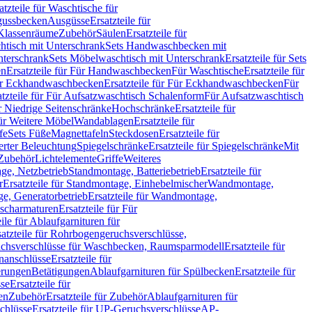
atzteile für Waschtische für
sgussbecken
Ausgüsse
Ersatzteile für
r Klassenräume
Zubehör
Säulen
Ersatzteile für
htisch mit Unterschrank
Sets Handwaschbecken mit
Unterschrank
Sets Möbelwaschtisch mit Unterschrank
Ersatzteile für Sets
en
Ersatzteile für Für Handwaschbecken
Für Waschtische
Ersatzteile für
r Eckhandwaschbecken
Ersatzteile für Für Eckhandwaschbecken
Für
atzteile für Für Aufsatzwaschtisch Schalenform
Für Aufsatzwaschtisch
ür Niedrige Seitenschränke
Hochschränke
Ersatzteile für
für Weitere Möbel
Wandablagen
Ersatzteile für
fe
Sets Füße
Magnettafeln
Steckdosen
Ersatzteile für
ierter Beleuchtung
Spiegelschränke
Ersatzteile für Spiegelschränke
Mit
Zubehör
Lichtelemente
Griffe
Weiteres
age, Netzbetrieb
Standmontage, Batteriebetrieb
Ersatzteile für
r
Ersatzteile für Standmontage, Einhebelmischer
Wandmontage,
, Generatorbetrieb
Ersatzteile für Wandmontage,
ischarmaturen
Ersatzteile für Für
eile für Ablaufgarnituren für
satzteile für Rohrbogengeruchsverschlüsse,
chsverschlüsse für Waschbecken, Raumsparmodell
Ersatzteile für
anschlüsse
Ersatzteile für
erungen
Betätigungen
Ablaufgarnituren für Spülbecken
Ersatzteile für
se
Ersatzteile für
en
Zubehör
Ersatzteile für Zubehör
Ablaufgarnituren für
chlüsse
Ersatzteile für UP-Geruchsverschlüsse
AP-