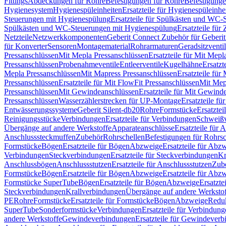
Fittings
Abdeckungen für Rohre
Befestigungen für Rohre
Befestigunge
Hygienesystem
Hygienespüleinheiten
Ersatzteile für Hygienespüleinhe
Steuerungen mit Hygienespülung
Ersatzteile für Spülkästen und WC
Spülkästen und WC-Steuerungen mit Hygienespülung
Ersatzteile fü
Netzteile
Netzwerkkomponenten
Geberit Connect Zubehör für Geberi
für Konverter
Sensoren
Montagematerial
Rohrarmaturen
Geradsitzventi
Pressanschlüssen
Mit Mepla Pressanschlüssen
Ersatzteile für Mit Mepl
Pressanschlüssen
Probenahmeventile
Entleerventile
Kugelhähne
Ersatzt
Mepla Pressanschlüssen
Mit Mapress Pressanschlüssen
Ersatzteile für
Pressanschlüssen
Ersatzteile für Mit FlowFit Pressanschlüssen
Mit Mep
Pressanschlüssen
Mit Gewindeanschlüssen
Ersatzteile für Mit Gewind
Pressanschlüssen
Wasserzählerstrecken für UP-Montage
Ersatzteile f
Entwässerungssysteme
Geberit Silent-db20
Rohre
Formstücke
Ersatztei
Reinigungsstücke
Verbindungen
Ersatzteile für Verbindungen
Schweiß
Übergänge auf andere Werkstoffe
Apparateanschlüsse
Ersatzteile für 
Anschlusssteckmuffen
Zubehör
Rohrschellen
Befestigungen für Rohrsc
Formstücke
Bögen
Ersatzteile für Bögen
Abzweige
Ersatzteile für Abz
Verbindungen
Steckverbindungen
Ersatzteile für Steckverbindungen
Kr
Anschlussbögen
Anschlussstutzen
Ersatzteile für Anschlussstutzen
Zub
Formstücke
Bögen
Ersatzteile für Bögen
Abzweige
Ersatzteile für Abz
Formstücke SuperTube
Bögen
Ersatzteile für Bögen
Abzweige
Ersatzte
Steckverbindungen
Krallverbindungen
Übergänge auf andere Werksto
PE
Rohre
Formstücke
Ersatzteile für Formstücke
Bögen
Abzweige
Redu
SuperTube
Sonderformstücke
Verbindungen
Ersatzteile für Verbindun
andere Werkstoffe
Gewindeverbindungen
Ersatzteile für Gewindever