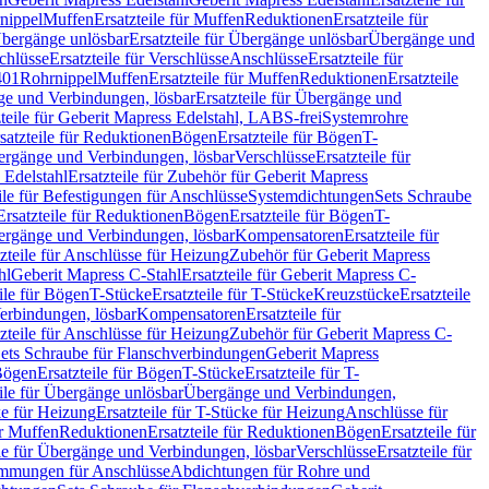
nippel
Muffen
Ersatzteile für Muffen
Reduktionen
Ersatzteile für
bergänge unlösbar
Ersatzteile für Übergänge unlösbar
Übergänge und
chlüsse
Ersatzteile für Verschlüsse
Anschlüsse
Ersatzteile für
401
Rohrnippel
Muffen
Ersatzteile für Muffen
Reduktionen
Ersatzteile
e und Verbindungen, lösbar
Ersatzteile für Übergänge und
zteile für Geberit Mapress Edelstahl, LABS-frei
Systemrohre
satzteile für Reduktionen
Bögen
Ersatzteile für Bögen
T-
bergänge und Verbindungen, lösbar
Verschlüsse
Ersatzteile für
 Edelstahl
Ersatzteile für Zubehör für Geberit Mapress
ile für Befestigungen für Anschlüsse
Systemdichtungen
Sets Schraube
Ersatzteile für Reduktionen
Bögen
Ersatzteile für Bögen
T-
bergänge und Verbindungen, lösbar
Kompensatoren
Ersatzteile für
zteile für Anschlüsse für Heizung
Zubehör für Geberit Mapress
hl
Geberit Mapress C-Stahl
Ersatzteile für Geberit Mapress C-
ile für Bögen
T-Stücke
Ersatzteile für T-Stücke
Kreuzstücke
Ersatzteile
Verbindungen, lösbar
Kompensatoren
Ersatzteile für
zteile für Anschlüsse für Heizung
Zubehör für Geberit Mapress C-
ets Schraube für Flanschverbindungen
Geberit Mapress
Bögen
Ersatzteile für Bögen
T-Stücke
Ersatzteile für T-
eile für Übergänge unlösbar
Übergänge und Verbindungen,
e für Heizung
Ersatzteile für T-Stücke für Heizung
Anschlüsse für
ür Muffen
Reduktionen
Ersatzteile für Reduktionen
Bögen
Ersatzteile für
ile für Übergänge und Verbindungen, lösbar
Verschlüsse
Ersatzteile für
mungen für Anschlüsse
Abdichtungen für Rohre und