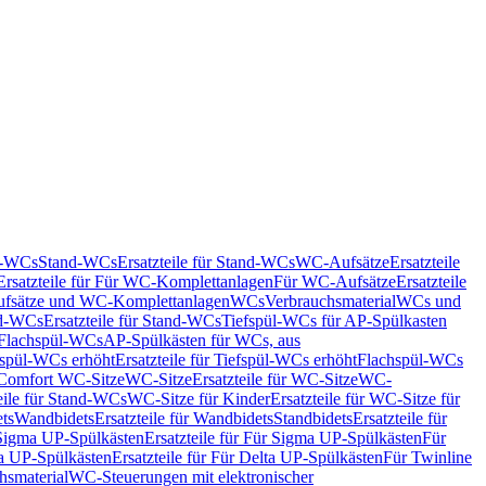
nd-WCs
Stand-WCs
Ersatzteile für Stand-WCs
WC-Aufsätze
Ersatzteile
Ersatzteile für Für WC-Komplettanlagen
Für WC-Aufsätze
Ersatzteile
fsätze und WC-Komplettanlagen
WCs
Verbrauchsmaterial
WCs und
d-WCs
Ersatzteile für Stand-WCs
Tiefspül-WCs für AP-Spülkasten
r Flachspül-WCs
AP-Spülkästen für WCs, aus
fspül-WCs erhöht
Ersatzteile für Tiefspül-WCs erhöht
Flachspül-WCs
r Comfort WC-Sitze
WC-Sitze
Ersatzteile für WC-Sitze
WC-
eile für Stand-WCs
WC-Sitze für Kinder
Ersatzteile für WC-Sitze für
ts
Wandbidets
Ersatzteile für Wandbidets
Standbidets
Ersatzteile für
Sigma UP-Spülkästen
Ersatzteile für Für Sigma UP-Spülkästen
Für
a UP-Spülkästen
Ersatzteile für Für Delta UP-Spülkästen
Für Twinline
hsmaterial
WC-Steuerungen mit elektronischer