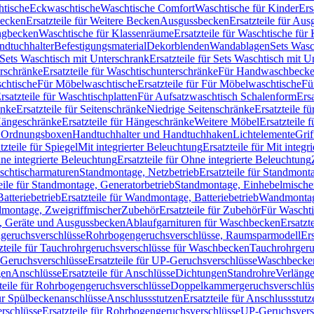
htische
Eckwaschtische
Waschtische Comfort
Waschtische für Kinder
Ers
Becken
Ersatzteile für Weitere Becken
Ausgussbecken
Ersatzteile für Au
ngbecken
Waschtische für Klassenräume
Ersatzteile für Waschtische fü
ndtuchhalter
Befestigungsmaterial
Dekorblenden
Wandablagen
Sets Wasc
Sets Waschtisch mit Unterschrank
Ersatzteile für Sets Waschtisch mit 
rschränke
Ersatzteile für Waschtischunterschränke
Für Handwaschbeck
schtische
Für Möbelwaschtische
Ersatzteile für Für Möbelwaschtische
Fü
rsatzteile für Waschtischplatten
Für Aufsatzwaschtisch Schalenform
Ers
änke
Ersatzteile für Seitenschränke
Niedrige Seitenschränke
Ersatzteile f
ängeschränke
Ersatzteile für Hängeschränke
Weitere Möbel
Ersatzteile 
d Ordnungsboxen
Handtuchhalter und Handtuchhaken
Lichtelemente
Grif
tzteile für Spiegel
Mit integrierter Beleuchtung
Ersatzteile für Mit integr
ne integrierte Beleuchtung
Ersatzteile für Ohne integrierte Beleuchtung
aschtischarmaturen
Standmontage, Netzbetrieb
Ersatzteile für Standmont
eile für Standmontage, Generatorbetrieb
Standmontage, Einhebelmische
tteriebetrieb
Ersatzteile für Wandmontage, Batteriebetrieb
Wandmontage
ndmontage, Zweigriffmischer
Zubehör
Ersatzteile für Zubehör
Für Wascht
n, Geräte und Ausgussbecken
Ablaufgarnituren für Waschbecken
Ersatzt
ngeruchsverschlüsse
Rohrbogengeruchsverschlüsse, Raumsparmodell
Er
zteile für Tauchrohrgeruchsverschlüsse für Waschbecken
Tauchrohrgeru
Geruchsverschlüsse
Ersatzteile für UP-Geruchsverschlüsse
Waschbecken
en
Anschlüsse
Ersatzteile für Anschlüsse
Dichtungen
Standrohre
Verläng
teile für Rohrbogengeruchsverschlüsse
Doppelkammergeruchsverschlüs
für Spülbeckenanschlüsse
Anschlussstutzen
Ersatzteile für Anschlussstutz
rschlüsse
Ersatzteile für Rohrbogengeruchsverschlüsse
UP-Geruchsvers