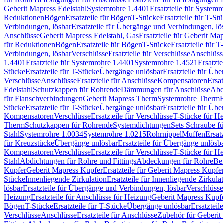
Geberit Mapress Edelstahl
Systemrohre 1.4401
Ersatzteile für System
Reduktionen
Bögen
Ersatzteile für Bögen
T-Stücke
Ersatzteile für T-St
Verbindungen, lösbar
Ersatzteile für Übergänge und Verbindungen, lö
Anschlüsse
Geberit Mapress Edelstahl, Gas
Ersatzteile für Geberit Ma
für Reduktionen
Bögen
Ersatzteile für Bögen
T-Stücke
Ersatzteile für T
Verbindungen, lösbar
Verschlüsse
Ersatzteile für Verschlüsse
Anschlüss
1.4401
Ersatzteile für Systemrohre 1.4401
Systemrohre 1.4521
Ersatzt
Stücke
Ersatzteile für T-Stücke
Übergänge unlösbar
Ersatzteile für Üb
Verschlüsse
Anschlüsse
Ersatzteile für Anschlüsse
Kompensatoren
Ersa
Edelstahl
Schutzkappen für Rohrende
Dämmungen für Anschlüsse
Abd
für Flanschverbindungen
Geberit Mapress Therm
Systemrohre Therm
F
Stücke
Ersatzteile für T-Stücke
Übergänge unlösbar
Ersatzteile für Üb
Kompensatoren
Verschlüsse
Ersatzteile für Verschlüsse
T-Stücke für H
Therm
Schutzkappen für Rohrende
Systemdichtungen
Sets Schraube f
Stahl
Systemrohre 1.0034
Systemrohre 1.0215
Rohrnippel
Muffen
Ersat
für Kreuzstücke
Übergänge unlösbar
Ersatzteile für Übergänge unlösb
Kompensatoren
Verschlüsse
Ersatzteile für Verschlüsse
T-Stücke für H
Stahl
Abdichtungen für Rohre und Fittings
Abdeckungen für Rohre
Be
Kupfer
Geberit Mapress Kupfer
Ersatzteile für Geberit Mapress Kupfe
Stücke
Innenliegende Zirkulation
Ersatzteile für Innenliegende Zirkula
lösbar
Ersatzteile für Übergänge und Verbindungen, lösbar
Verschlüsse
Heizung
Ersatzteile für Anschlüsse für Heizung
Geberit Mapress Kupfe
Bögen
T-Stücke
Ersatzteile für T-Stücke
Übergänge unlösbar
Ersatzteil
Verschlüsse
Anschlüsse
Ersatzteile für Anschlüsse
Zubehör für Geberit