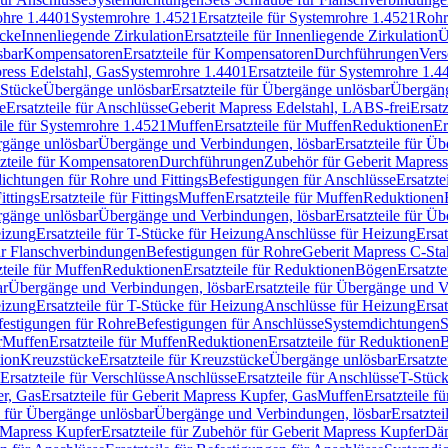
rohre 1.4401
Systemrohre 1.4521
Ersatzteile für Systemrohre 1.4521
Rohr
ücke
Innenliegende Zirkulation
Ersatzteile für Innenliegende Zirkulation
Ü
sbar
Kompensatoren
Ersatzteile für Kompensatoren
Durchführungen
Vers
press Edelstahl, Gas
Systemrohre 1.4401
Ersatzteile für Systemrohre 1.4
-Stücke
Übergänge unlösbar
Ersatzteile für Übergänge unlösbar
Übergäng
e
Ersatzteile für Anschlüsse
Geberit Mapress Edelstahl, LABS-frei
Ersat
eile für Systemrohre 1.4521
Muffen
Ersatzteile für Muffen
Reduktionen
Er
ergänge unlösbar
Übergänge und Verbindungen, lösbar
Ersatzteile für Ü
tzteile für Kompensatoren
Durchführungen
Zubehör für Geberit Mapress
ichtungen für Rohre und Fittings
Befestigungen für Anschlüsse
Ersatzte
ittings
Ersatzteile für Fittings
Muffen
Ersatzteile für Muffen
Reduktionen
ergänge unlösbar
Übergänge und Verbindungen, lösbar
Ersatzteile für Ü
eizung
Ersatzteile für T-Stücke für Heizung
Anschlüsse für Heizung
Ersat
ür Flanschverbindungen
Befestigungen für Rohre
Geberit Mapress C-Sta
zteile für Muffen
Reduktionen
Ersatzteile für Reduktionen
Bögen
Ersatzte
ar
Übergänge und Verbindungen, lösbar
Ersatzteile für Übergänge und 
eizung
Ersatzteile für T-Stücke für Heizung
Anschlüsse für Heizung
Ersat
festigungen für Rohre
Befestigungen für Anschlüsse
Systemdichtungen
S
r
Muffen
Ersatzteile für Muffen
Reduktionen
Ersatzteile für Reduktionen
tion
Kreuzstücke
Ersatzteile für Kreuzstücke
Übergänge unlösbar
Ersatzt
Ersatzteile für Verschlüsse
Anschlüsse
Ersatzteile für Anschlüsse
T-Stück
r, Gas
Ersatzteile für Geberit Mapress Kupfer, Gas
Muffen
Ersatzteile f
e für Übergänge unlösbar
Übergänge und Verbindungen, lösbar
Ersatzte
 Mapress Kupfer
Ersatzteile für Zubehör für Geberit Mapress Kupfer
Däm