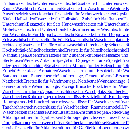
Einbauwaschtische
Unterbauwaschtische
Ersatzteile für Unterbauwasc
Kinder
Waschtische
Waschrinnen
Ersatzteile für Waschrinnen
Weitere 
Ausgüsse
Mehrzweckbecken
Ersatzteile für Mehrzweckbecken
Gipsfa
Säulen
Halbsäulen
Ersatzteile für Halbsäulen
Zubehör
Ablaufkappen
Ha
Unterschrank
Ersatzteile für Sets Handwaschbecken mit Unterschrank
Möbelwaschtisch mit Unterschrank
Badezimmermöbel
Waschtischunte
Für Waschtische
Für Doppelwaschtische
Ersatzteile für Für Doppelwa
Eckwaschtische
Ersatzteile für Für Eckwaschtische
Waschtischplatten
E
rechteckig
Ersatzteile für Für Aufsatzwaschtisch rechteckig
Seitenschr
Hochschränke
Mittelhochschränke
Ersatzteile für Mittelhochschränke
H
Wandablagen
Zubehör
Ersatzteile für Zubehör
Schubladeneinsätze un
Steckdosen
Weiteres Zubehör
Spiegel und Spiegelschränke
Spiegel
Ersa
integrierter Beleuchtung
Ersatzteile für Mit integrierter Beleuchtung
Oh
Zubehör
Steckdosen
Armaturen
Waschtischarmaturen
Ersatzteile für W
Standmontage, Batteriebetrieb
Standmontage, Generatorbetrieb
Ersatzt
Netzbetrieb
Ersatzteile für Wandmontage, Netzbetrieb
Wandmontage, Ba
Generatorbetrieb
Wandmontage, Zweigriffmischer
Ersatzteile für Wa
Waschtischarmaturen
Apparateanschlüsse für Waschplatz, Spülbecke
Waschbecken
Rohrbogengeruchsverschlüsse
Ersatzteile für Rohrboge
Raumsparmodell
Tauchrohrgeruchsverschlüsse für Waschbecken
Ersat
Tauchrohrgeruchsverschlüsse für Waschbecken, Raumsparmodell
UP-
Waschbeckenanschlüsse
Anschlussstutzen
Anschlussbögen
Abdeckung
Ablaufgarnituren für Spülbecken
Rohrbogengeruchsverschlüsse
Ersatz
Doppelkammergeruchsverschlüsse
Spülbeckenanschlüsse
Ersatzteile 
Geräte
Ersatzteile für Ablaufgarnituren für Geräte
Rohrbogengeruchsve