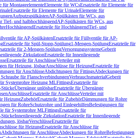
le für Montageelemente
Elemente für WCs
Ersatzteile für Elemente für
rinale
Ersatzteile für Elemente für Urinale
Elemente für
igungen
Aufputzspülkästen
AP-Spülkästen für WCs, aus
für Tief- und halbhochhängend
AP-Spülkästen für WCs, aus
ohre
Hochhängend
Ersatzteile für Hochhängend
Tief- und
llventile für AP-Spülkästen
Ersatzteile für Füllventile für AP-
ng
Ersatzteile für Spül-Stopp-Spülung
1-Mengen-Spülung
Ersatzteile für
satzteile für 2-Mengen-Spülung
Versorgungssysteme
Geberit
nenliegende Zirkulation
Ersatzteile für Innenliegende
sse
Ersatzteile für Anschlüsse
Verteiler mit
en für Heizung, lösbar
Anschlüsse für Heizung
Ersatzteile für
tungen für Anschlüsse
Abdichtungen für Fittings
Abdeckungen für
s Schraube für Flanschverbindungen
Verbrauchsmaterial
Geberit
e für Systemrohre Heizung ML
Fittings
Ersatzteile für
T-Stücke
Übergänge unlösbar
Ersatzteile für Übergänge
osen
Anschlüsse
Ersatzteile für Anschlüsse
Verteiler mit
für Heizung
Zubehör
Ersatzteile für Zubehör
Dämmungen für Rohre
ungen für Rohre
Schutzrohre und Einlegehilfen
Befestigungen für
ile für Systemrohre ML
Fittings
Ersatzteile für
T-Stücke
Innenliegende Zirkulation
Ersatzteile für Innenliegende
ndungen, lösbar
Verschlüsse
Ersatzteile für
schlüsse für Heizung
Ersatzteile für Anschlüsse für
s
Abdichtungen für Anschlüsse
Abdeckungen für Rohre
Befestigungen
en
Geberit Mapress Edelstahl
Geberit Mapress Edelstahl
Ersatzteile für