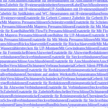
n für Anschlüsse
Ersatzteile für Befestigungen für Anschlüsse
Systemdi
iten
Zubehör für Hygienespüleinheiten
Sensoren
Kabel
Durchflussbegren
-Steuerungen mit Hygienespülung
UP-Spülkästen mit Hygienespülung
Hy
r Zubehör für Spülkästen und WC-Steuerungen mit Hygienespülung
Sens
t Hygienesystem
Ersatzteile für Geberit Connect Zubehör für Geberit 
le
Mit Mapress Pressanschlüssen
Schrägsitzventile
Ersatzteile für Schrägs
a Pressanschlüssen
Mit Mapress Pressanschlüssen
Ersatzteile für Mit Ma
eile für Kugelhähne
Mit FlowFit Pressanschlüssen
Ersatzteile für Mit F
 Mit Mapress Pressanschlüssen
Kugelhähne für UP-Montage
Ersatzteile
la Pressanschlüssen
Ersatzteile für Mit Mepla Pressanschlüssen
Mit Map
eanschlüssen
Rückschlagventile
Ersatzteile für Rückschlagventile
Mit Map
ür Wasserzählerstrecken für UP-Montage
Mit Gewindeanschlüssen
Ersatz
le für Formstücke
Bögen
Abzweige
Ersatzteile für Abzweige
Reduktione
verbindungen
Steckverbindungen
Ersatzteile für Steckverbindungen
Span
Apparateanschlüsse
Anschlussbögen
Ersatzteile für Anschlussbögen
Ansch
hellen
Verschlüsse
Dichtungen
Verbrauchsmaterial
Geberit Silent-PP
Roh
weige
Reduktionen
Ersatzteile für Reduktionen
Reinigungsstücke
Ersatzte
allverbindungen
Übergänge auf andere Werkstoffe
Apparateanschlüsse
E
ehör
Verschlüsse
Dichtungen
Schutzdeckel
Verbrauchsmaterial
Geberit Si
weige
Reduktionen
Ersatzteile für Reduktionen
Reinigungsstücke
Ersatzte
ile für Abzweige
Verbindungen
Ersatzteile für Verbindungen
Steckverbi
ffe
Zubehör
Ersatzteile für Zubehör
Rohrschellen
Verschlüsse
Dichtungen
ktionen
Reinigungsstücke
Ersatzteile für Reinigungsstücke
Übergänge
So
gen
Schweißverbindungen
Steckverbindungen
Ersatzteile für Steckverbi
bindungen
Flanschverbindungen
Bundbüchsen
Apparateanschlüsse
Ersatz