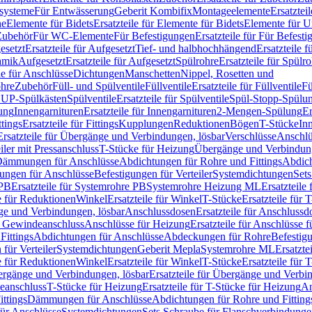
ssysteme
Für Entwässerung
Geberit Kombifix
Montageelemente
Ersatztei
he
Elemente für Bidets
Ersatzteile für Elemente für Bidets
Elemente für U
 Zubehör
Für WC-Elemente
Für Befestigungen
Ersatzteile für Für Befest
esetzt
Ersatzteile für Aufgesetzt
Tief- und halbhochhängend
Ersatzteile 
amik
Aufgesetzt
Ersatzteile für Aufgesetzt
Spülrohre
Ersatzteile für Spülr
le für Anschlüsse
Dichtungen
Manschetten
Nippel, Rosetten und
ohre
Zubehör
Füll- und Spülventile
Füllventile
Ersatzteile für Füllventile
Fü
ür UP-Spülkästen
Spülventile
Ersatzteile für Spülventile
Spül-Stopp-Spülu
ung
Innengarnituren
Ersatzteile für Innengarnituren
2-Mengen-Spülung
Er
ttings
Ersatzteile für Fittings
Kupplungen
Reduktionen
Bögen
T-Stücke
In
Ersatzteile für Übergänge und Verbindungen, lösbar
Verschlüsse
Anschlü
iler mit Pressanschluss
T-Stücke für Heizung
Übergänge und Verbindung
ämmungen für Anschlüsse
Abdichtungen für Rohre und Fittings
Abdich
gungen für Anschlüsse
Befestigungen für Verteiler
Systemdichtungen
Set
 PB
Ersatzteile für Systemrohre PB
Systemrohre Heizung ML
Ersatzteil
le für Reduktionen
Winkel
Ersatzteile für Winkel
T-Stücke
Ersatzteile für 
nge und Verbindungen, lösbar
Anschlussdosen
Ersatzteile für Anschlussd
it Gewindeanschluss
Anschlüsse für Heizung
Ersatzteile für Anschlüsse 
Fittings
Abdichtungen für Anschlüsse
Abdeckungen für Rohre
Befestig
für Verteiler
Systemdichtungen
Geberit Mepla
Systemrohre ML
Ersatzte
le für Reduktionen
Winkel
Ersatzteile für Winkel
T-Stücke
Ersatzteile für 
rgänge und Verbindungen, lösbar
Ersatzteile für Übergänge und Verbi
deanschluss
T-Stücke für Heizung
Ersatzteile für T-Stücke für Heizung
An
ttings
Dämmungen für Anschlüsse
Abdichtungen für Rohre und Fitting
für Anschlüsse
Systemdichtungen
Sets Schraube für Flanschverbindung