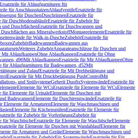
Ersatzteile für Ablaufgarnituren für
teile für Anschlussstutzen
Ablaufventile
Ersatzteile für
wässerung für Duschen
Duschrinnen
Ersatzteile für
 für Duschbodenabläufe
Ersatzteile für Zubehör für
 und Duschflächen
Ersatzteile für Duschwannen und
ür Duschflächen aus Mineralwerkstoff
Montageelemente
Ersatzteile für
chseitenwände für Walk-in-Dusche
Zubehör
Ersatzteile für
geboxen
Zubehör
Badewannen
Badewannen aus
aratursets
Weiteres Zubehör
Apparateanschlüsse für Duschen und
ür Mit Ablaufkappen
Ohne Ablaufkappen
Ersatzteile für Ohne
hwannen, d90
Mit Ablaufkappen
Ersatzteile für Mit Ablaufkappen
Ohne
le für Ablaufgarnituren für Badewannen, d52
Mit
tätigung und Zulauf
Ersatzteile für Mit Drehbetätigung und
trol
Ersatzteile für Mit Druckbetätigung PushControl
Mit
allations- und Spülsysteme
Geberit Duofix
Systemwände
Ersatzteile für
eelemente
Elemente für WCs
Ersatzteile für Elemente für WCs
Elemente
le für Elemente für Urinale
Elemente für Duschen mit
- und Badewannen
Elemente für Duschtrennwände
Ersatzteile für
für Elemente für Armaturen
Elemente für Waschmaschinen und
llasten
Elemente für Küchenspülen
Ersatzteile für Elemente für
satzteile für Zubehör für Vorfertigung
Zubehör für
e für Waschtische
Ersatzteile für Elemente für Waschtische
Elemente
rsatzteile für Elemente für Duschen mit Wandablauf
Elemente für
lemente für Armaturen und Geräte
Elemente für Waschmaschinen und
behör
Ersatzteile für Zubehör
Für Systemwände
Ersatzteile für Für