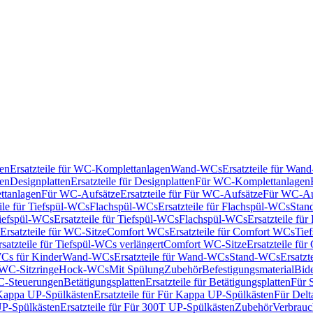
en
Ersatzteile für WC-Komplettanlagen
Wand-WCs
Ersatzteile für Wa
ken
Designplatten
Ersatzteile für Designplatten
Für WC-Komplettanlagen
tanlagen
Für WC-Aufsätze
Ersatzteile für Für WC-Aufsätze
Für WC-Au
eile für Tiefspül-WCs
Flachspül-WCs
Ersatzteile für Flachspül-WCs
Stan
iefspül-WCs
Ersatzteile für Tiefspül-WCs
Flachspül-WCs
Ersatzteile fü
Ersatzteile für WC-Sitze
Comfort WCs
Ersatzteile für Comfort WCs
Tie
rsatzteile für Tiefspül-WCs verlängert
Comfort WC-Sitze
Ersatzteile fü
WCs für Kinder
Wand-WCs
Ersatzteile für Wand-WCs
Stand-WCs
Ersatzt
r WC-Sitzringe
Hock-WCs
Mit Spülung
Zubehör
Befestigungsmaterial
Bide
C-Steuerungen
Betätigungsplatten
Ersatzteile für Betätigungsplatten
Für 
Kappa UP-Spülkästen
Ersatzteile für Für Kappa UP-Spülkästen
Für Delt
P-Spülkästen
Ersatzteile für Für 300T UP-Spülkästen
Zubehör
Verbrauc