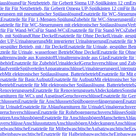
lauslösung
Für Netzbetrieb, für Geberit Sigma UP-Spülkästen 12 cm
Ers
ile für Für Netzbetrieb, für Geberit Omega UP-Spülkästen 12 cm
Für Ba
rungen mit pneumatischer Spülauslösung
Ersatzteile für WC-Steuerun
g
Ersatzteile für Für 1-Mengen-Spülung
Zubehör für WC-Steuerungen
Er
satzteile für Für WC-Steuerungen mit elektronischer Spülauslösung
Ver
le für Für Wand-WCs
Für Stand-WCs
Ersatzteile für Für Stand-WCs
Zube
ieb, mit Spülrand
Ohne Deckel
Ersatzteile für Ohne Deckel
Urinale, gespü
 oder UP-Urinalsteuerung
Mit integrierter Urinalsteuerung
Ersatzteile für 
 gespülter Betrieb, mit / für Deckel
Ersatzteile für Urinale, gespülter Bet
zteile für Urinale, wasserloser Betrieb
Ohne Deckel
Ersatzteile für Ohn
inaltrennwände aus Kunststoff
Urinaltrennwände aus Glas
Ersatzteile fü
behör
Ersatzteile für Zubehör
Urinaldeckel
Geruchsverschlüsse und Zub
aufventile
Spülverteiler
Apparateanschlüsse
Urinalsteuerungen
Unterput
ieb
Mit elektronischer Spülauslösung, Batteriebetrieb
Ersatzteile für Mit
rsatzteile für Basic
Aufputz
Ersatzteile für Aufputz
Mit elektronischer Sp
betrieb
Ersatzteile für Mit elektronischer Spülauslösung, Batteriebetrieb
Renovierungssets
Ersatzteile für Renovierungssets
Abdeckplatten
Sonsti
fgarnituren für WCs und Ausgüsse
Geruchsverschlüsse
Ersatzteile für Ge
hlusssets
Ersatzteile für Anschlusssets
Spülbogenverlängerungen
Ersatz
für Urinale
Ersatzteile für Ablaufgarnituren für Urinale
Urinalgeruchsver
eruchsverschlüsses
Ersatzteile für Rohrbogengeruchsverschlüsses
Spül
tutzen
Anschlussbögen
Ersatzteile für Anschlussbögen
Manschetten
Ablau
sverschlüsse
Anschlussstutzen
Anschlussbögen
Abdeckungen
Anschlüss
elwaschtische
Ersatzteile für Möbelwaschtische
Aufsatzwaschtische
Ers
albeinbauwaschtische
Ersatzteile für Halbeinbauwaschtische
Einbauwasc