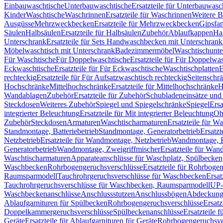
Einbauwaschtische
Unterbauwaschtische
Ersatzteile für Unterbauwasc
Kinder
Waschtische
Waschrinnen
Ersatzteile für Waschrinnen
Weitere 
Ausgüsse
Mehrzweckbecken
Ersatzteile für Mehrzweckbecken
Gipsfa
Säulen
Halbsäulen
Ersatzteile für Halbsäulen
Zubehör
Ablaufkappen
Ha
Unterschrank
Ersatzteile für Sets Handwaschbecken mit Unterschrank
Möbelwaschtisch mit Unterschrank
Badezimmermöbel
Waschtischunte
Für Waschtische
Für Doppelwaschtische
Ersatzteile für Für Doppelwa
Eckwaschtische
Ersatzteile für Für Eckwaschtische
Waschtischplatten
E
rechteckig
Ersatzteile für Für Aufsatzwaschtisch rechteckig
Seitenschr
Hochschränke
Mittelhochschränke
Ersatzteile für Mittelhochschränke
H
Wandablagen
Zubehör
Ersatzteile für Zubehör
Schubladeneinsätze un
Steckdosen
Weiteres Zubehör
Spiegel und Spiegelschränke
Spiegel
Ersa
integrierter Beleuchtung
Ersatzteile für Mit integrierter Beleuchtung
Oh
Zubehör
Steckdosen
Armaturen
Waschtischarmaturen
Ersatzteile für W
Standmontage, Batteriebetrieb
Standmontage, Generatorbetrieb
Ersatzt
Netzbetrieb
Ersatzteile für Wandmontage, Netzbetrieb
Wandmontage, Ba
Generatorbetrieb
Wandmontage, Zweigriffmischer
Ersatzteile für Wa
Waschtischarmaturen
Apparateanschlüsse für Waschplatz, Spülbecke
Waschbecken
Rohrbogengeruchsverschlüsse
Ersatzteile für Rohrboge
Raumsparmodell
Tauchrohrgeruchsverschlüsse für Waschbecken
Ersat
Tauchrohrgeruchsverschlüsse für Waschbecken, Raumsparmodell
UP-
Waschbeckenanschlüsse
Anschlussstutzen
Anschlussbögen
Abdeckung
Ablaufgarnituren für Spülbecken
Rohrbogengeruchsverschlüsse
Ersatz
Doppelkammergeruchsverschlüsse
Spülbeckenanschlüsse
Ersatzteile 
Geräte
Ersatzteile für Ablaufgarnituren für Geräte
Rohrbogengeruchsve