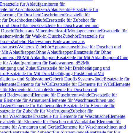
Ersatzteile für Ablaufgarnituren für
teile für Anschlussstutzen
Ablaufventile
Ersatzteile für
wässerung für Duschen
Duschrinnen
Ersatzteile für
 für Duschbodenabläufe
Ersatzteile für Zubehör für
 und Duschflächen
Ersatzteile für Duschwannen und
ür Duschflächen aus Mineralwerkstoff
Montageelemente
Ersatzteile für
chseitenwände für Walk-in-Dusche
Zubehör
Ersatzteile für
geboxen
Zubehör
Badewannen
Badewannen aus
aratursets
Weiteres Zubehör
Apparateanschlüsse für Duschen und
ür Mit Ablaufkappen
Ohne Ablaufkappen
Ersatzteile für Ohne
hwannen, d90
Mit Ablaufkappen
Ersatzteile für Mit Ablaufkappen
Ohne
le für Ablaufgarnituren für Badewannen, d52
Mit
tätigung und Zulauf
Ersatzteile für Mit Drehbetätigung und
trol
Ersatzteile für Mit Druckbetätigung PushControl
Mit
allations- und Spülsysteme
Geberit Duofix
Systemwände
Ersatzteile für
eelemente
Elemente für WCs
Ersatzteile für Elemente für WCs
Elemente
le für Elemente für Urinale
Elemente für Duschen mit
- und Badewannen
Elemente für Duschtrennwände
Ersatzteile für
für Elemente für Armaturen
Elemente für Waschmaschinen und
llasten
Elemente für Küchenspülen
Ersatzteile für Elemente für
satzteile für Zubehör für Vorfertigung
Zubehör für
e für Waschtische
Ersatzteile für Elemente für Waschtische
Elemente
rsatzteile für Elemente für Duschen mit Wandablauf
Elemente für
lemente für Armaturen und Geräte
Elemente für Waschmaschinen und
behör
Ersatzteile für Zubehör
Für Systemwände
Ersatzteile für Für