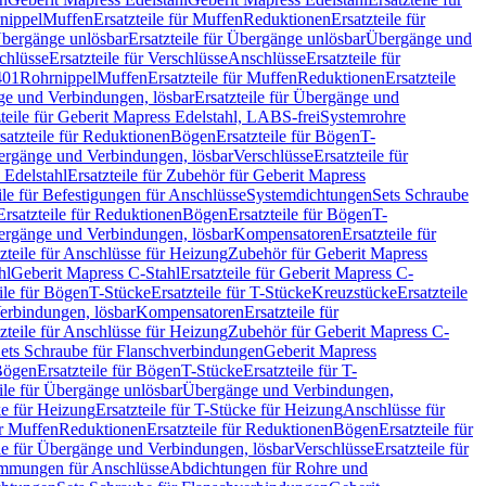
nippel
Muffen
Ersatzteile für Muffen
Reduktionen
Ersatzteile für
bergänge unlösbar
Ersatzteile für Übergänge unlösbar
Übergänge und
chlüsse
Ersatzteile für Verschlüsse
Anschlüsse
Ersatzteile für
401
Rohrnippel
Muffen
Ersatzteile für Muffen
Reduktionen
Ersatzteile
e und Verbindungen, lösbar
Ersatzteile für Übergänge und
zteile für Geberit Mapress Edelstahl, LABS-frei
Systemrohre
satzteile für Reduktionen
Bögen
Ersatzteile für Bögen
T-
bergänge und Verbindungen, lösbar
Verschlüsse
Ersatzteile für
 Edelstahl
Ersatzteile für Zubehör für Geberit Mapress
ile für Befestigungen für Anschlüsse
Systemdichtungen
Sets Schraube
Ersatzteile für Reduktionen
Bögen
Ersatzteile für Bögen
T-
bergänge und Verbindungen, lösbar
Kompensatoren
Ersatzteile für
zteile für Anschlüsse für Heizung
Zubehör für Geberit Mapress
hl
Geberit Mapress C-Stahl
Ersatzteile für Geberit Mapress C-
ile für Bögen
T-Stücke
Ersatzteile für T-Stücke
Kreuzstücke
Ersatzteile
Verbindungen, lösbar
Kompensatoren
Ersatzteile für
zteile für Anschlüsse für Heizung
Zubehör für Geberit Mapress C-
ets Schraube für Flanschverbindungen
Geberit Mapress
Bögen
Ersatzteile für Bögen
T-Stücke
Ersatzteile für T-
eile für Übergänge unlösbar
Übergänge und Verbindungen,
e für Heizung
Ersatzteile für T-Stücke für Heizung
Anschlüsse für
ür Muffen
Reduktionen
Ersatzteile für Reduktionen
Bögen
Ersatzteile für
ile für Übergänge und Verbindungen, lösbar
Verschlüsse
Ersatzteile für
mungen für Anschlüsse
Abdichtungen für Rohre und