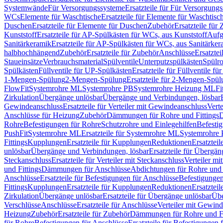
Systemwände
Für Versorgungssysteme
Ersatzteile für Für Versorgung
WCs
Elemente für Waschtische
Ersatzteile für Elemente für Waschtisc
Duschen
Ersatzteile für Elemente für Duschen
Zubehör
Ersatzteile für
Kunststoff
Ersatzteile für AP-Spülkästen für WCs, aus Kunststoff
Aufg
Sanitärkeramik
Ersatzteile für AP-Spülkästen für WCs, aus Sanitärker
halbhochhängend
Zubehör
Ersatzteile für Zubehör
Anschlüsse
Ersatztei
Staueinsätze
Verbrauchsmaterial
Spülventile
Unterputzspülkästen
Spülr
Spülkästen
Füllventile für UP-Spülkästen
Ersatzteile für Füllventile f
1-Mengen-Spülung
2-Mengen-Spülung
Ersatzteile für 2-Mengen-Spül
FlowFit
Systemrohre ML
Systemrohre PB
Systemrohre Heizung ML
Fi
Zirkulation
Übergänge unlösbar
Übergänge und Verbindungen, lösbar
Gewindeanschluss
Ersatzteile für Verteiler mit Gewindeanschluss
Verte
Anschlüsse für Heizung
Zubehör
Dämmungen für Rohre und Fittings
D
Rohre
Befestigungen für Rohre
Schutzrohre und Einlegehilfen
Befesti
PushFit
Systemrohre ML
Ersatzteile für Systemrohre ML
Systemrohre
Fittings
Kupplungen
Ersatzteile für Kupplungen
Reduktionen
Ersatztei
unlösbar
Übergänge und Verbindungen, lösbar
Ersatzteile für Übergä
Steckanschluss
Ersatzteile für Verteiler mit Steckanschluss
Verteiler m
und Fittings
Dämmungen für Anschlüsse
Abdichtungen für Rohre und 
Anschlüsse
Ersatzteile für Befestigungen für Anschlüsse
Befestigungen 
Fittings
Kupplungen
Ersatzteile für Kupplungen
Reduktionen
Ersatztei
Zirkulation
Übergänge unlösbar
Ersatzteile für Übergänge unlösbar
Übe
Verschlüsse
Anschlüsse
Ersatzteile für Anschlüsse
Verteiler mit Gewin
Heizung
Zubehör
Ersatzteile für Zubehör
Dämmungen für Rohre und Fi
für Rohre
Befestigungen für Anschlüsse
Ersatzteile für Befestigungen 