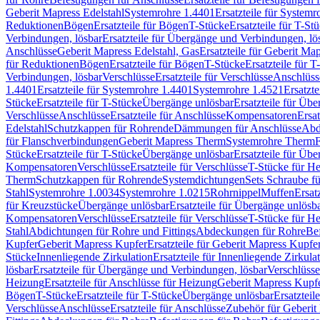
Geberit Mapress Edelstahl
Systemrohre 1.4401
Ersatzteile für System
Reduktionen
Bögen
Ersatzteile für Bögen
T-Stücke
Ersatzteile für T-St
Verbindungen, lösbar
Ersatzteile für Übergänge und Verbindungen, lö
Anschlüsse
Geberit Mapress Edelstahl, Gas
Ersatzteile für Geberit Ma
für Reduktionen
Bögen
Ersatzteile für Bögen
T-Stücke
Ersatzteile für T
Verbindungen, lösbar
Verschlüsse
Ersatzteile für Verschlüsse
Anschlüss
1.4401
Ersatzteile für Systemrohre 1.4401
Systemrohre 1.4521
Ersatzt
Stücke
Ersatzteile für T-Stücke
Übergänge unlösbar
Ersatzteile für Üb
Verschlüsse
Anschlüsse
Ersatzteile für Anschlüsse
Kompensatoren
Ersa
Edelstahl
Schutzkappen für Rohrende
Dämmungen für Anschlüsse
Abd
für Flanschverbindungen
Geberit Mapress Therm
Systemrohre Therm
F
Stücke
Ersatzteile für T-Stücke
Übergänge unlösbar
Ersatzteile für Üb
Kompensatoren
Verschlüsse
Ersatzteile für Verschlüsse
T-Stücke für H
Therm
Schutzkappen für Rohrende
Systemdichtungen
Sets Schraube f
Stahl
Systemrohre 1.0034
Systemrohre 1.0215
Rohrnippel
Muffen
Ersat
für Kreuzstücke
Übergänge unlösbar
Ersatzteile für Übergänge unlösb
Kompensatoren
Verschlüsse
Ersatzteile für Verschlüsse
T-Stücke für H
Stahl
Abdichtungen für Rohre und Fittings
Abdeckungen für Rohre
Be
Kupfer
Geberit Mapress Kupfer
Ersatzteile für Geberit Mapress Kupfe
Stücke
Innenliegende Zirkulation
Ersatzteile für Innenliegende Zirkula
lösbar
Ersatzteile für Übergänge und Verbindungen, lösbar
Verschlüsse
Heizung
Ersatzteile für Anschlüsse für Heizung
Geberit Mapress Kupfe
Bögen
T-Stücke
Ersatzteile für T-Stücke
Übergänge unlösbar
Ersatzteil
Verschlüsse
Anschlüsse
Ersatzteile für Anschlüsse
Zubehör für Geberit