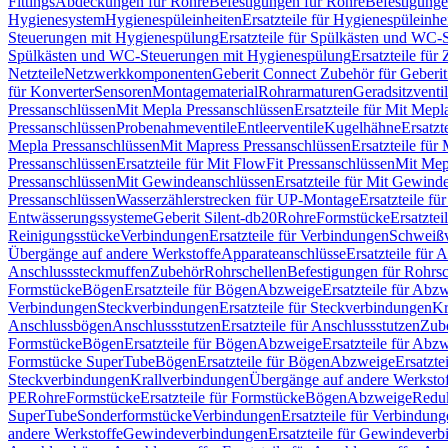
Fittings
Abdeckungen für Rohre
Befestigungen für Rohre
Befestigunge
Hygienesystem
Hygienespüleinheiten
Ersatzteile für Hygienespüleinhe
Steuerungen mit Hygienespülung
Ersatzteile für Spülkästen und WC
Spülkästen und WC-Steuerungen mit Hygienespülung
Ersatzteile fü
Netzteile
Netzwerkkomponenten
Geberit Connect Zubehör für Geberi
für Konverter
Sensoren
Montagematerial
Rohrarmaturen
Geradsitzventi
Pressanschlüssen
Mit Mepla Pressanschlüssen
Ersatzteile für Mit Mepl
Pressanschlüssen
Probenahmeventile
Entleerventile
Kugelhähne
Ersatzt
Mepla Pressanschlüssen
Mit Mapress Pressanschlüssen
Ersatzteile für
Pressanschlüssen
Ersatzteile für Mit FlowFit Pressanschlüssen
Mit Mep
Pressanschlüssen
Mit Gewindeanschlüssen
Ersatzteile für Mit Gewind
Pressanschlüssen
Wasserzählerstrecken für UP-Montage
Ersatzteile f
Entwässerungssysteme
Geberit Silent-db20
Rohre
Formstücke
Ersatztei
Reinigungsstücke
Verbindungen
Ersatzteile für Verbindungen
Schweiß
Übergänge auf andere Werkstoffe
Apparateanschlüsse
Ersatzteile für 
Anschlusssteckmuffen
Zubehör
Rohrschellen
Befestigungen für Rohrsc
Formstücke
Bögen
Ersatzteile für Bögen
Abzweige
Ersatzteile für Abz
Verbindungen
Steckverbindungen
Ersatzteile für Steckverbindungen
Kr
Anschlussbögen
Anschlussstutzen
Ersatzteile für Anschlussstutzen
Zub
Formstücke
Bögen
Ersatzteile für Bögen
Abzweige
Ersatzteile für Abz
Formstücke SuperTube
Bögen
Ersatzteile für Bögen
Abzweige
Ersatzte
Steckverbindungen
Krallverbindungen
Übergänge auf andere Werksto
PE
Rohre
Formstücke
Ersatzteile für Formstücke
Bögen
Abzweige
Redu
SuperTube
Sonderformstücke
Verbindungen
Ersatzteile für Verbindun
andere Werkstoffe
Gewindeverbindungen
Ersatzteile für Gewindever