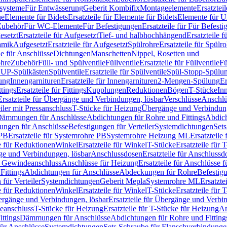
ssysteme
Für Entwässerung
Geberit Kombifix
Montageelemente
Ersatztei
he
Elemente für Bidets
Ersatzteile für Elemente für Bidets
Elemente für U
 Zubehör
Für WC-Elemente
Für Befestigungen
Ersatzteile für Für Befest
esetzt
Ersatzteile für Aufgesetzt
Tief- und halbhochhängend
Ersatzteile 
amik
Aufgesetzt
Ersatzteile für Aufgesetzt
Spülrohre
Ersatzteile für Spülr
le für Anschlüsse
Dichtungen
Manschetten
Nippel, Rosetten und
ohre
Zubehör
Füll- und Spülventile
Füllventile
Ersatzteile für Füllventile
Fü
ür UP-Spülkästen
Spülventile
Ersatzteile für Spülventile
Spül-Stopp-Spülu
ung
Innengarnituren
Ersatzteile für Innengarnituren
2-Mengen-Spülung
Er
ttings
Ersatzteile für Fittings
Kupplungen
Reduktionen
Bögen
T-Stücke
In
Ersatzteile für Übergänge und Verbindungen, lösbar
Verschlüsse
Anschlü
iler mit Pressanschluss
T-Stücke für Heizung
Übergänge und Verbindung
ämmungen für Anschlüsse
Abdichtungen für Rohre und Fittings
Abdich
gungen für Anschlüsse
Befestigungen für Verteiler
Systemdichtungen
Set
 PB
Ersatzteile für Systemrohre PB
Systemrohre Heizung ML
Ersatzteil
le für Reduktionen
Winkel
Ersatzteile für Winkel
T-Stücke
Ersatzteile für 
nge und Verbindungen, lösbar
Anschlussdosen
Ersatzteile für Anschlussd
it Gewindeanschluss
Anschlüsse für Heizung
Ersatzteile für Anschlüsse 
Fittings
Abdichtungen für Anschlüsse
Abdeckungen für Rohre
Befestig
für Verteiler
Systemdichtungen
Geberit Mepla
Systemrohre ML
Ersatzte
le für Reduktionen
Winkel
Ersatzteile für Winkel
T-Stücke
Ersatzteile für 
rgänge und Verbindungen, lösbar
Ersatzteile für Übergänge und Verbi
deanschluss
T-Stücke für Heizung
Ersatzteile für T-Stücke für Heizung
An
ttings
Dämmungen für Anschlüsse
Abdichtungen für Rohre und Fitting
für Anschlüsse
Systemdichtungen
Sets Schraube für Flanschverbindung