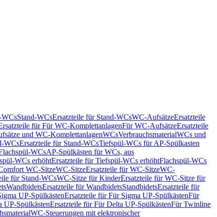
nd-WCs
Stand-WCs
Ersatzteile für Stand-WCs
WC-Aufsätze
Ersatzteile
Ersatzteile für Für WC-Komplettanlagen
Für WC-Aufsätze
Ersatzteile
fsätze und WC-Komplettanlagen
WCs
Verbrauchsmaterial
WCs und
d-WCs
Ersatzteile für Stand-WCs
Tiefspül-WCs für AP-Spülkasten
r Flachspül-WCs
AP-Spülkästen für WCs, aus
fspül-WCs erhöht
Ersatzteile für Tiefspül-WCs erhöht
Flachspül-WCs
r Comfort WC-Sitze
WC-Sitze
Ersatzteile für WC-Sitze
WC-
eile für Stand-WCs
WC-Sitze für Kinder
Ersatzteile für WC-Sitze für
ts
Wandbidets
Ersatzteile für Wandbidets
Standbidets
Ersatzteile für
Sigma UP-Spülkästen
Ersatzteile für Für Sigma UP-Spülkästen
Für
a UP-Spülkästen
Ersatzteile für Für Delta UP-Spülkästen
Für Twinline
hsmaterial
WC-Steuerungen mit elektronischer