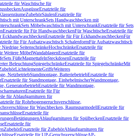
atzteile für Waschtische für
sgussbecken
Ausgüsse
Ersatzteile für
r Klassenräume
Zubehör
Säulen
Ersatzteile für
htisch mit Unterschrank
Sets Handwaschbecken mit
Unterschrank
Sets Möbelwaschtisch mit Unterschrank
Ersatzteile für Sets
en
Ersatzteile für Für Handwaschbecken
Für Waschtische
Ersatzteile für
r Eckhandwaschbecken
Ersatzteile für Für Eckhandwaschbecken
Für
atzteile für Für Aufsatzwaschtisch Schalenform
Für Aufsatzwaschtisch
ür Niedrige Seitenschränke
Hochschränke
Ersatzteile für
für Weitere Möbel
Wandablagen
Ersatzteile für
fe
Sets Füße
Magnettafeln
Steckdosen
Ersatzteile für
ierter Beleuchtung
Spiegelschränke
Ersatzteile für Spiegelschränke
Mit
Zubehör
Lichtelemente
Griffe
Weiteres
age, Netzbetrieb
Standmontage, Batteriebetrieb
Ersatzteile für
r
Ersatzteile für Standmontage, Einhebelmischer
Wandmontage,
, Generatorbetrieb
Ersatzteile für Wandmontage,
ischarmaturen
Ersatzteile für Für
eile für Ablaufgarnituren für
satzteile für Rohrbogengeruchsverschlüsse,
chsverschlüsse für Waschbecken, Raumsparmodell
Ersatzteile für
anschlüsse
Ersatzteile für
erungen
Betätigungen
Ablaufgarnituren für Spülbecken
Ersatzteile für
se
Ersatzteile für
en
Zubehör
Ersatzteile für Zubehör
Ablaufgarnituren für
chlüsse
Ersatzteile für UP-Geruchsverschlüsse
AP-