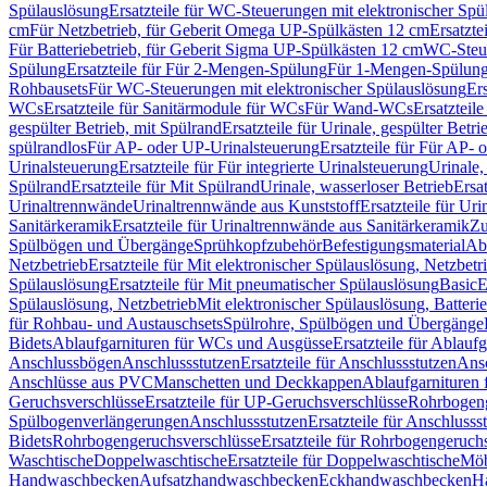
Spülauslösung
Ersatzteile für WC-Steuerungen mit elektronischer Spü
cm
Für Netzbetrieb, für Geberit Omega UP-Spülkästen 12 cm
Ersatzte
Für Batteriebetrieb, für Geberit Sigma UP-Spülkästen 12 cm
WC-Steue
Spülung
Ersatzteile für Für 2-Mengen-Spülung
Für 1-Mengen-Spülun
Rohbausets
Für WC-Steuerungen mit elektronischer Spülauslösung
Er
WCs
Ersatzteile für Sanitärmodule für WCs
Für Wand-WCs
Ersatztei
gespülter Betrieb, mit Spülrand
Ersatzteile für Urinale, gespülter Betr
spülrandlos
Für AP- oder UP-Urinalsteuerung
Ersatzteile für Für AP-
Urinalsteuerung
Ersatzteile für Für integrierte Urinalsteuerung
Urinale,
Spülrand
Ersatzteile für Mit Spülrand
Urinale, wasserloser Betrieb
Ersat
Urinaltrennwände
Urinaltrennwände aus Kunststoff
Ersatzteile für Ur
Sanitärkeramik
Ersatzteile für Urinaltrennwände aus Sanitärkeramik
Zu
Spülbögen und Übergänge
Sprühkopfzubehör
Befestigungsmaterial
Abl
Netzbetrieb
Ersatzteile für Mit elektronischer Spülauslösung, Netzbetr
Spülauslösung
Ersatzteile für Mit pneumatischer Spülauslösung
Basic
E
Spülauslösung, Netzbetrieb
Mit elektronischer Spülauslösung, Batterie
für Rohbau- und Austauschsets
Spülrohre, Spülbögen und Übergänge
Bidets
Ablaufgarnituren für WCs und Ausgüsse
Ersatzteile für Ablau
Anschlussbögen
Anschlussstutzen
Ersatzteile für Anschlussstutzen
Ansc
Anschlüsse aus PVC
Manschetten und Deckkappen
Ablaufgarnituren 
Geruchsverschlüsse
Ersatzteile für UP-Geruchsverschlüsse
Rohrbogeng
Spülbogenverlängerungen
Anschlussstutzen
Ersatzteile für Anschlusss
Bidets
Rohrbogengeruchsverschlüsse
Ersatzteile für Rohrbogengeruch
Waschtische
Doppelwaschtische
Ersatzteile für Doppelwaschtische
Möb
Handwaschbecken
Aufsatzhandwaschbecken
Eckhandwaschbecken
H