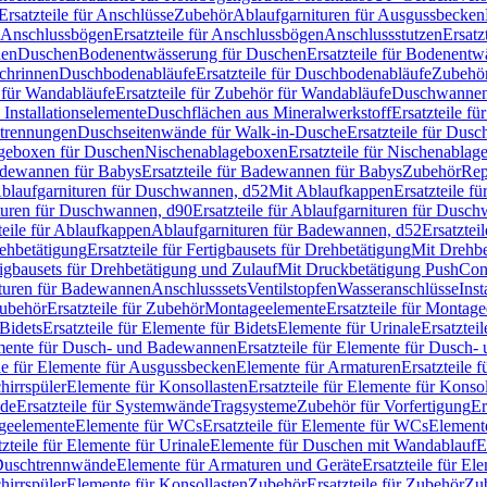
Ersatzteile für Anschlüsse
Zubehör
Ablaufgarnituren für Ausgussbecken
Anschlussbögen
Ersatzteile für Anschlussbögen
Anschlussstutzen
Ersatz
nen
Duschen
Bodenentwässerung für Duschen
Ersatzteile für Bodenent
schrinnen
Duschbodenabläufe
Ersatzteile für Duschbodenabläufe
Zubehör
für Wandabläufe
Ersatzteile für Zubehör für Wandabläufe
Duschwannen
Installationselemente
Duschflächen aus Mineralwerkstoff
Ersatzteile f
btrennungen
Duschseitenwände für Walk-in-Dusche
Ersatzteile für Dus
lageboxen für Duschen
Nischenablageboxen
Ersatzteile für Nischenabla
dewannen für Babys
Ersatzteile für Badewannen für Babys
Zubehör
Rep
 Ablaufgarnituren für Duschwannen, d52
Mit Ablaufkappen
Ersatzteile f
turen für Duschwannen, d90
Ersatzteile für Ablaufgarnituren für Dusc
teile für Ablaufkappen
Ablaufgarnituren für Badewannen, d52
Ersatztei
rehbetätigung
Ersatzteile für Fertigbausets für Drehbetätigung
Mit Drehbe
rtigbausets für Drehbetätigung und Zulauf
Mit Druckbetätigung PushCon
ituren für Badewannen
Anschlusssets
Ventilstopfen
Wasseranschlüsse
Inst
ubehör
Ersatzteile für Zubehör
Montageelemente
Ersatzteile für Montag
Bidets
Ersatzteile für Elemente für Bidets
Elemente für Urinale
Ersatztei
mente für Dusch- und Badewannen
Ersatzteile für Elemente für Dusch
ile für Elemente für Ausgussbecken
Elemente für Armaturen
Ersatzteile 
hirrspüler
Elemente für Konsollasten
Ersatzteile für Elemente für Konso
de
Ersatzteile für Systemwände
Tragsysteme
Zubehör für Vorfertigung
Er
ageelemente
Elemente für WCs
Ersatzteile für Elemente für WCs
Element
tzteile für Elemente für Urinale
Elemente für Duschen mit Wandablauf
E
r Duschtrennwände
Elemente für Armaturen und Geräte
Ersatzteile für E
hirrspüler
Elemente für Konsollasten
Zubehör
Ersatzteile für Zubehör
Zu