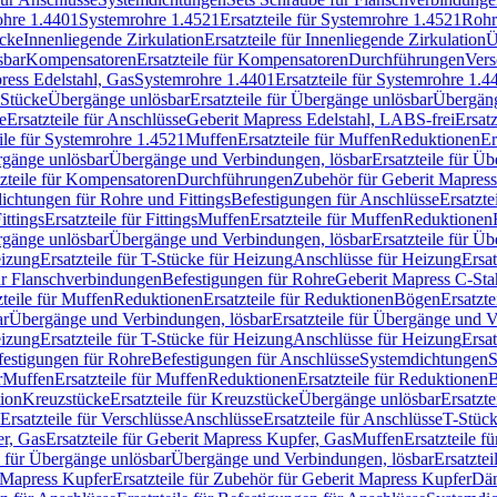
rohre 1.4401
Systemrohre 1.4521
Ersatzteile für Systemrohre 1.4521
Rohr
ücke
Innenliegende Zirkulation
Ersatzteile für Innenliegende Zirkulation
Ü
sbar
Kompensatoren
Ersatzteile für Kompensatoren
Durchführungen
Vers
press Edelstahl, Gas
Systemrohre 1.4401
Ersatzteile für Systemrohre 1.4
-Stücke
Übergänge unlösbar
Ersatzteile für Übergänge unlösbar
Übergäng
e
Ersatzteile für Anschlüsse
Geberit Mapress Edelstahl, LABS-frei
Ersat
eile für Systemrohre 1.4521
Muffen
Ersatzteile für Muffen
Reduktionen
Er
ergänge unlösbar
Übergänge und Verbindungen, lösbar
Ersatzteile für Ü
tzteile für Kompensatoren
Durchführungen
Zubehör für Geberit Mapress
ichtungen für Rohre und Fittings
Befestigungen für Anschlüsse
Ersatzte
ittings
Ersatzteile für Fittings
Muffen
Ersatzteile für Muffen
Reduktionen
ergänge unlösbar
Übergänge und Verbindungen, lösbar
Ersatzteile für Ü
eizung
Ersatzteile für T-Stücke für Heizung
Anschlüsse für Heizung
Ersat
ür Flanschverbindungen
Befestigungen für Rohre
Geberit Mapress C-Sta
zteile für Muffen
Reduktionen
Ersatzteile für Reduktionen
Bögen
Ersatzte
ar
Übergänge und Verbindungen, lösbar
Ersatzteile für Übergänge und 
eizung
Ersatzteile für T-Stücke für Heizung
Anschlüsse für Heizung
Ersat
festigungen für Rohre
Befestigungen für Anschlüsse
Systemdichtungen
S
r
Muffen
Ersatzteile für Muffen
Reduktionen
Ersatzteile für Reduktionen
tion
Kreuzstücke
Ersatzteile für Kreuzstücke
Übergänge unlösbar
Ersatzt
Ersatzteile für Verschlüsse
Anschlüsse
Ersatzteile für Anschlüsse
T-Stück
r, Gas
Ersatzteile für Geberit Mapress Kupfer, Gas
Muffen
Ersatzteile f
e für Übergänge unlösbar
Übergänge und Verbindungen, lösbar
Ersatzte
 Mapress Kupfer
Ersatzteile für Zubehör für Geberit Mapress Kupfer
Däm