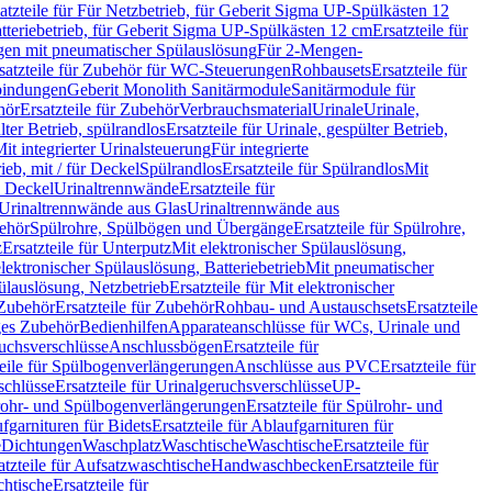
atzteile für Für Netzbetrieb, für Geberit Sigma UP-Spülkästen 12
tteriebetrieb, für Geberit Sigma UP-Spülkästen 12 cm
Ersatzteile für
gen mit pneumatischer Spülauslösung
Für 2-Mengen-
satzteile für Zubehör für WC-Steuerungen
Rohbausets
Ersatzteile für
bindungen
Geberit Monolith Sanitärmodule
Sanitärmodule für
hör
Ersatzteile für Zubehör
Verbrauchsmaterial
Urinale
Urinale,
lter Betrieb, spülrandlos
Ersatzteile für Urinale, gespülter Betrieb,
Mit integrierter Urinalsteuerung
Für integrierte
rieb, mit / für Deckel
Spülrandlos
Ersatzteile für Spülrandlos
Mit
e Deckel
Urinaltrennwände
Ersatzteile für
r Urinaltrennwände aus Glas
Urinaltrennwände aus
ehör
Spülrohre, Spülbögen und Übergänge
Ersatzteile für Spülrohre,
z
Ersatzteile für Unterputz
Mit elektronischer Spülauslösung,
 elektronischer Spülauslösung, Batteriebetrieb
Mit pneumatischer
ülauslösung, Netzbetrieb
Ersatzteile für Mit elektronischer
Zubehör
Ersatzteile für Zubehör
Rohbau- und Austauschsets
Ersatzteile
ges Zubehör
Bedienhilfen
Apparateanschlüsse für WCs, Urinale und
ruchsverschlüsse
Anschlussbögen
Ersatzteile für
teile für Spülbogenverlängerungen
Anschlüsse aus PVC
Ersatzteile für
schlüsse
Ersatzteile für Urinalgeruchsverschlüsse
UP-
rohr- und Spülbogenverlängerungen
Ersatzteile für Spülrohr- und
fgarnituren für Bidets
Ersatzteile für Ablaufgarnituren für
e
Dichtungen
Waschplatz
Waschtische
Waschtische
Ersatzteile für
atzteile für Aufsatzwaschtische
Handwaschbecken
Ersatzteile für
htische
Ersatzteile für