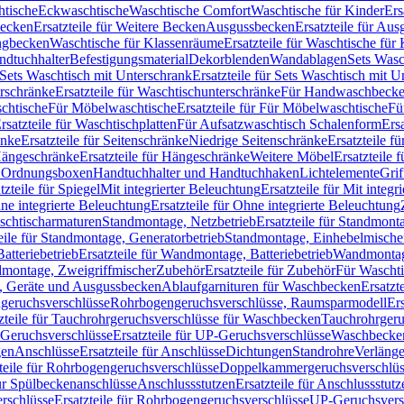
htische
Eckwaschtische
Waschtische Comfort
Waschtische für Kinder
Ers
Becken
Ersatzteile für Weitere Becken
Ausgussbecken
Ersatzteile für Au
ngbecken
Waschtische für Klassenräume
Ersatzteile für Waschtische fü
ndtuchhalter
Befestigungsmaterial
Dekorblenden
Wandablagen
Sets Wasc
Sets Waschtisch mit Unterschrank
Ersatzteile für Sets Waschtisch mit 
rschränke
Ersatzteile für Waschtischunterschränke
Für Handwaschbeck
schtische
Für Möbelwaschtische
Ersatzteile für Für Möbelwaschtische
Fü
rsatzteile für Waschtischplatten
Für Aufsatzwaschtisch Schalenform
Ers
änke
Ersatzteile für Seitenschränke
Niedrige Seitenschränke
Ersatzteile f
ängeschränke
Ersatzteile für Hängeschränke
Weitere Möbel
Ersatzteile 
d Ordnungsboxen
Handtuchhalter und Handtuchhaken
Lichtelemente
Grif
tzteile für Spiegel
Mit integrierter Beleuchtung
Ersatzteile für Mit integr
ne integrierte Beleuchtung
Ersatzteile für Ohne integrierte Beleuchtung
aschtischarmaturen
Standmontage, Netzbetrieb
Ersatzteile für Standmont
eile für Standmontage, Generatorbetrieb
Standmontage, Einhebelmische
tteriebetrieb
Ersatzteile für Wandmontage, Batteriebetrieb
Wandmontage
ndmontage, Zweigriffmischer
Zubehör
Ersatzteile für Zubehör
Für Wascht
n, Geräte und Ausgussbecken
Ablaufgarnituren für Waschbecken
Ersatzt
ngeruchsverschlüsse
Rohrbogengeruchsverschlüsse, Raumsparmodell
Er
zteile für Tauchrohrgeruchsverschlüsse für Waschbecken
Tauchrohrgeru
Geruchsverschlüsse
Ersatzteile für UP-Geruchsverschlüsse
Waschbecken
en
Anschlüsse
Ersatzteile für Anschlüsse
Dichtungen
Standrohre
Verläng
teile für Rohrbogengeruchsverschlüsse
Doppelkammergeruchsverschlüs
für Spülbeckenanschlüsse
Anschlussstutzen
Ersatzteile für Anschlussstutz
rschlüsse
Ersatzteile für Rohrbogengeruchsverschlüsse
UP-Geruchsvers