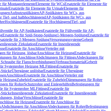
le für Montageelemente
Elemente für WCs
Ersatzteile für Elemente für
rinale
Ersatzteile für Elemente für Urinale
Elemente für
igungen
Aufputzspülkästen
AP-Spülkästen für WCs, aus
für Tief- und halbhochhängend
AP-Spülkästen für WCs, aus
ohre
Hochhängend
Ersatzteile für Hochhängend
Tief- und
llventile für AP-Spülkästen
Ersatzteile für Füllventile für AP-
ng
Ersatzteile für Spül-Stopp-Spülung
1-Mengen-Spülung
Ersatzteile für
satzteile für 2-Mengen-Spülung
Versorgungssysteme
Geberit
nenliegende Zirkulation
Ersatzteile für Innenliegende
sse
Ersatzteile für Anschlüsse
Verteiler mit
en für Heizung, lösbar
Anschlüsse für Heizung
Ersatzteile für
tungen für Anschlüsse
Abdichtungen für Fittings
Abdeckungen für
s Schraube für Flanschverbindungen
Verbrauchsmaterial
Geberit
e für Systemrohre Heizung ML
Fittings
Ersatzteile für
T-Stücke
Übergänge unlösbar
Ersatzteile für Übergänge
osen
Anschlüsse
Ersatzteile für Anschlüsse
Verteiler mit
für Heizung
Zubehör
Ersatzteile für Zubehör
Dämmungen für Rohre
ungen für Rohre
Schutzrohre und Einlegehilfen
Befestigungen für
ile für Systemrohre ML
Fittings
Ersatzteile für
T-Stücke
Innenliegende Zirkulation
Ersatzteile für Innenliegende
ndungen, lösbar
Verschlüsse
Ersatzteile für
schlüsse für Heizung
Ersatzteile für Anschlüsse für
s
Abdichtungen für Anschlüsse
Abdeckungen für Rohre
Befestigungen
en
Geberit Mapress Edelstahl
Geberit Mapress Edelstahl
Ersatzteile für