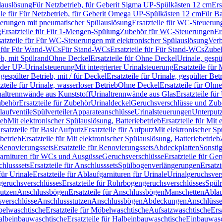
lauslösung
Für Netzbetrieb, für Geberit Sigma UP-Spülkästen 12 cm
Ers
ile für Für Netzbetrieb, für Geberit Omega UP-Spülkästen 12 cm
Für Ba
rungen mit pneumatischer Spülauslösung
Ersatzteile für WC-Steuerun
g
Ersatzteile für Für 1-Mengen-Spülung
Zubehör für WC-Steuerungen
Er
satzteile für Für WC-Steuerungen mit elektronischer Spülauslösung
Ver
le für Für Wand-WCs
Für Stand-WCs
Ersatzteile für Für Stand-WCs
Zube
ieb, mit Spülrand
Ohne Deckel
Ersatzteile für Ohne Deckel
Urinale, gespü
 oder UP-Urinalsteuerung
Mit integrierter Urinalsteuerung
Ersatzteile für 
 gespülter Betrieb, mit / für Deckel
Ersatzteile für Urinale, gespülter Bet
zteile für Urinale, wasserloser Betrieb
Ohne Deckel
Ersatzteile für Ohn
inaltrennwände aus Kunststoff
Urinaltrennwände aus Glas
Ersatzteile fü
behör
Ersatzteile für Zubehör
Urinaldeckel
Geruchsverschlüsse und Zub
aufventile
Spülverteiler
Apparateanschlüsse
Urinalsteuerungen
Unterput
ieb
Mit elektronischer Spülauslösung, Batteriebetrieb
Ersatzteile für Mit
rsatzteile für Basic
Aufputz
Ersatzteile für Aufputz
Mit elektronischer Sp
betrieb
Ersatzteile für Mit elektronischer Spülauslösung, Batteriebetrieb
Renovierungssets
Ersatzteile für Renovierungssets
Abdeckplatten
Sonsti
fgarnituren für WCs und Ausgüsse
Geruchsverschlüsse
Ersatzteile für Ge
hlusssets
Ersatzteile für Anschlusssets
Spülbogenverlängerungen
Ersatz
für Urinale
Ersatzteile für Ablaufgarnituren für Urinale
Urinalgeruchsver
eruchsverschlüsses
Ersatzteile für Rohrbogengeruchsverschlüsses
Spül
tutzen
Anschlussbögen
Ersatzteile für Anschlussbögen
Manschetten
Ablau
sverschlüsse
Anschlussstutzen
Anschlussbögen
Abdeckungen
Anschlüss
elwaschtische
Ersatzteile für Möbelwaschtische
Aufsatzwaschtische
Ers
albeinbauwaschtische
Ersatzteile für Halbeinbauwaschtische
Einbauwasc