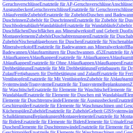
Geruchsverschlüsse
Ersatzteile für AP-Geruchsverschlüsse
Anschlüsse
Ausgussbecken
Geruchsverschlüsse
Ersatzteile für Geruchsverschlüsse
Ablaufventile
Zubehör
Ersatzteile für Zubehör
Duschen und Badewan
Duschrinnen
Zubehör für Duschrinnen
Ersatzteile für Zubehör für Du
Duschbodenabläufe
Wandabläufe
Ersatzteile für Wandabläufe
Zubehör 
Duschflächen
Duschflächen aus Mineralwerkstoff und Geberit Duofix 
Montageelemente
Zubehör
Duschabtrennungen
Ersatzteile für Duscha
Zubehör
Nischenablageboxen für Duschen
Ersatzteile für Nischenab
Mineralwerkstoff
Ersatzteile für Badewannen aus Mineralwerkstoff
Ba
Badewannen
Ablaufgarnituren für Duschwannen, d52
Ersatzteile für
Ablaufkappen
Ablaufkappen
Ersatzteile für Ablaufkappen
Ablaufgarni
Ablaufkappen
Ersatzteile für Ohne Ablaufkappen
Ablaufkappen
Ersatz
Drehbetätigung
Ersatzteile für Mit Drehbetätigung
Fertigbausets für D
Zulauf
Fertigbausets für Drehbetätigung und Zulauf
Ersatzteile für Fe
Ventilstopfen
Ersatzteile für Mit Ventilstopfen
Zubehör für Ablaufgarn
Systemwände
Tragsysteme
Ersatzteile für Tragsysteme
Beplankungen
Z
für Waschtische
Ersatzteile für Elemente für Waschtische
Elemente für 
Wandablauf
Ersatzteile für Elemente für Duschen mit Wandablauf
Ele
Elemente für Duschtrennwände
Elemente für Ausgussbecken
Ersatzte
Geschirrspüler
Ersatzteile für Elemente für Waschmaschinen und Gesc
Küchenspülen
Zubehör
Ersatzteile für Zubehör
Geberit GIS
Systemwän
Schalldämmung
Beplankungen
Montageelemente
Ersatzteile für Mont
für Bidets
Ersatzteile für Elemente für Bidets
Elemente für Urinale
Ersa
Duschen
Elemente für Duschtrennwände
Ersatzteile für Elemente fü
Geschirrspüler
Ersatzteile für Elemente für Waschmaschinen und Gesc