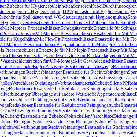
n für Anschlüsse
Ersatzteile für Befestigungen für Anschlüsse
Systemdi
iten
Zubehör für Hygienespüleinheiten
Sensoren
Kabel
Durchflussbegren
-Steuerungen mit Hygienespülung
UP-Spülkästen mit Hygienespülung
Hy
r Zubehör für Spülkästen und WC-Steuerungen mit Hygienespülung
Sens
t Hygienesystem
Ersatzteile für Geberit Connect Zubehör für Geberit 
le
Mit Mapress Pressanschlüssen
Schrägsitzventile
Ersatzteile für Schrägs
a Pressanschlüssen
Mit Mapress Pressanschlüssen
Ersatzteile für Mit Ma
eile für Kugelhähne
Mit FlowFit Pressanschlüssen
Ersatzteile für Mit F
 Mit Mapress Pressanschlüssen
Kugelhähne für UP-Montage
Ersatzteile
la Pressanschlüssen
Ersatzteile für Mit Mepla Pressanschlüssen
Mit Map
eanschlüssen
Rückschlagventile
Ersatzteile für Rückschlagventile
Mit Map
ür Wasserzählerstrecken für UP-Montage
Mit Gewindeanschlüssen
Ersatz
le für Formstücke
Bögen
Abzweige
Ersatzteile für Abzweige
Reduktione
verbindungen
Steckverbindungen
Ersatzteile für Steckverbindungen
Span
Apparateanschlüsse
Anschlussbögen
Ersatzteile für Anschlussbögen
Ansch
hellen
Verschlüsse
Dichtungen
Verbrauchsmaterial
Geberit Silent-PP
Roh
weige
Reduktionen
Ersatzteile für Reduktionen
Reinigungsstücke
Ersatzte
allverbindungen
Übergänge auf andere Werkstoffe
Apparateanschlüsse
E
ehör
Verschlüsse
Dichtungen
Schutzdeckel
Verbrauchsmaterial
Geberit Si
weige
Reduktionen
Ersatzteile für Reduktionen
Reinigungsstücke
Ersatzte
ile für Abzweige
Verbindungen
Ersatzteile für Verbindungen
Steckverbi
ffe
Zubehör
Ersatzteile für Zubehör
Rohrschellen
Verschlüsse
Dichtungen
ktionen
Reinigungsstücke
Ersatzteile für Reinigungsstücke
Übergänge
So
gen
Schweißverbindungen
Steckverbindungen
Ersatzteile für Steckverbi
bindungen
Flanschverbindungen
Bundbüchsen
Apparateanschlüsse
Ersatz