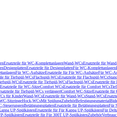
en
Ersatzteile für WC-Komplettanlagen
Wand-WCs
Ersatzteile für Wa
ken
Designplatten
Ersatzteile für Designplatten
Für WC-Komplettanlagen
tanlagen
Für WC-Aufsätze
Ersatzteile für Für WC-Aufsätze
Für WC-Au
eile für Tiefspül-WCs
Flachspül-WCs
Ersatzteile für Flachspül-WCs
Stan
iefspül-WCs
Ersatzteile für Tiefspül-WCs
Flachspül-WCs
Ersatzteile fü
Ersatzteile für WC-Sitze
Comfort WCs
Ersatzteile für Comfort WCs
Tie
rsatzteile für Tiefspül-WCs verlängert
Comfort WC-Sitze
Ersatzteile fü
WCs für Kinder
Wand-WCs
Ersatzteile für Wand-WCs
Stand-WCs
Ersatzt
r WC-Sitzringe
Hock-WCs
Mit Spülung
Zubehör
Befestigungsmaterial
Bide
C-Steuerungen
Betätigungsplatten
Ersatzteile für Betätigungsplatten
Für 
Kappa UP-Spülkästen
Ersatzteile für Für Kappa UP-Spülkästen
Für Delt
P-Spülkästen
Ersatzteile für Für 300T UP-Spülkästen
Zubehör
Verbrauc