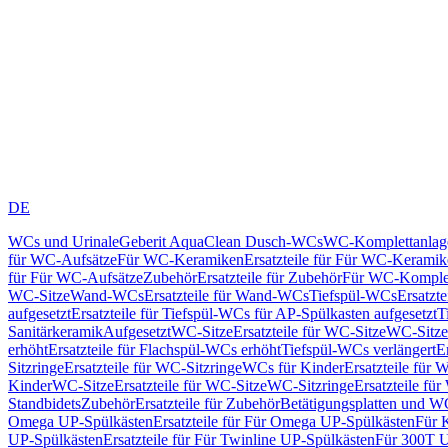
DE
WCs und Urinale
Geberit AquaClean Dusch-WCs
WC-Komplettanlag
für WC-Aufsätze
Für WC-Keramiken
Ersatzteile für Für WC-Kerami
für Für WC-Aufsätze
Zubehör
Ersatzteile für Zubehör
Für WC-Komplet
WC-Sitze
Wand-WCs
Ersatzteile für Wand-WCs
Tiefspül-WCs
Ersatzt
aufgesetzt
Ersatzteile für Tiefspül-WCs für AP-Spülkasten aufgesetzt
T
Sanitärkeramik
Aufgesetzt
WC-Sitze
Ersatzteile für WC-Sitze
WC-Sitze
erhöht
Ersatzteile für Flachspül-WCs erhöht
Tiefspül-WCs verlängert
E
Sitzringe
Ersatzteile für WC-Sitzringe
WCs für Kinder
Ersatzteile für 
Kinder
WC-Sitze
Ersatzteile für WC-Sitze
WC-Sitzringe
Ersatzteile fü
Standbidets
Zubehör
Ersatzteile für Zubehör
Betätigungsplatten und W
Omega UP-Spülkästen
Ersatzteile für Für Omega UP-Spülkästen
Für 
UP-Spülkästen
Ersatzteile für Für Twinline UP-Spülkästen
Für 300T U