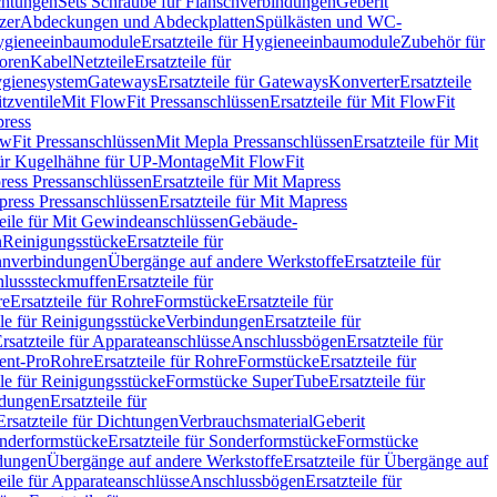
chtungen
Sets Schraube für Flanschverbindungen
Geberit
zer
Abdeckungen und Abdeckplatten
Spülkästen und WC-
gieneeinbaumodule
Ersatzteile für Hygieneeinbaumodule
Zubehör für
oren
Kabel
Netzteile
Ersatzteile für
Hygienesystem
Gateways
Ersatzteile für Gateways
Konverter
Ersatzteile
itzventile
Mit FlowFit Pressanschlüssen
Ersatzteile für Mit FlowFit
press
lowFit Pressanschlüssen
Mit Mepla Pressanschlüssen
Ersatzteile für Mit
 für Kugelhähne für UP-Montage
Mit FlowFit
ress Pressanschlüssen
Ersatzteile für Mit Mapress
ress Pressanschlüssen
Ersatzteile für Mit Mapress
teile für Mit Gewindeanschlüssen
Gebäude-
n
Reinigungsstücke
Ersatzteile für
nverbindungen
Übergänge auf andere Werkstoffe
Ersatzteile für
lusssteckmuffen
Ersatzteile für
re
Ersatzteile für Rohre
Formstücke
Ersatzteile für
ile für Reinigungsstücke
Verbindungen
Ersatzteile für
rsatzteile für Apparateanschlüsse
Anschlussbögen
Ersatzteile für
lent-Pro
Rohre
Ersatzteile für Rohre
Formstücke
Ersatzteile für
ile für Reinigungsstücke
Formstücke SuperTube
Ersatzteile für
ndungen
Ersatzteile für
Ersatzteile für Dichtungen
Verbrauchsmaterial
Geberit
nderformstücke
Ersatzteile für Sonderformstücke
Formstücke
ndungen
Übergänge auf andere Werkstoffe
Ersatzteile für Übergänge auf
teile für Apparateanschlüsse
Anschlussbögen
Ersatzteile für