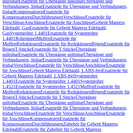
unlösbar
Ersatzteile für Übergänge unlösbar
Übergänge und
Verbindungen, lösbar
Ersatzteile für Übergänge und Verbindungen,
lösbar
Kompensatoren
Ersatzteile für
Kompensatoren
Durchführungen
Verschlüsse
Ersatzteile für
Verschlüsse
Anschlüsse
Ersatzteile für Anschlüsse
Geberit Mapress
Edelstahl, Gas
Ersatzteile für Geberit Mapress Edelstahl,
Gas
Systemrohre 1.4401
Ersatzteile für Systemrohre
1.4401
Rohrnippel
Muffen
Ersatzteile für
Muffen
Reduktionen
Ersatzteile für Reduktionen
Bögen
Ersatzteile für
Bögen
T-Stücke
Ersatzteile für T-Stücke
Übergänge
unlösbar
Ersatzteile für Übergänge unlösbar
Übergänge und
Verbindungen, lösbar
Ersatzteile für Übergänge und Verbindungen,
lösbar
Verschlüsse
Ersatzteile für Verschlüsse
Anschlüsse
Ersatzteile
für Anschlüsse
Geberit Mapress Edelstahl, LABS-frei
Ersatzteile für
Geberit Mapress Edelstahl, LABS-frei
Systemrohre
1.4401
Ersatzteile für Systemrohre 1.4401
Systemrohre
1.4521
Ersatzteile für Systemrohre 1.4521
Muffen
Ersatzteile für
Muffen
Reduktionen
Ersatzteile für Reduktionen
Bögen
Ersatzteile für
Bögen
T-Stücke
Ersatzteile für T-Stücke
Übergänge
unlösbar
Ersatzteile für Übergänge unlösbar
Übergänge und
Verbindungen, lösbar
Ersatzteile für Übergänge und Verbindungen,
lösbar
Verschlüsse
Ersatzteile für Verschlüsse
Anschlüsse
Ersatzteile
für Anschlüsse
Kompensatoren
Ersatzteile für
Kompensatoren
Durchführungen
Zubehör für Geberit Mapress
Edelstahl
Ersatzteile für Zubehör für Geberit Mapress