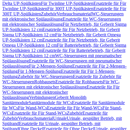
Delta UP-Spülkästen
Für Twinline UP-Spülkästen
Ersatzteile für Für
Twinline UP-Spülkästen
Für 300T UP-Spülkästen
Ersatzteile für Für
300T UP-Spülkästen
Zubehör
Verbrauchsmaterial
WC-Steuerungen
mit elektronischer Spülauslösung
Ersatzteile für WC-Steuerungen
mit elektronischer Spülauslösung
Für Netzbetrieb, für Geberit Sigma
UP-Spülkästen 12 cm
Ersatzteile für Für Netzbetrieb, für Geberit
Sigma UP-Spülkästen 12 cm
Für Netzbetrieb, für Geberit Omega
UP-Spülkästen 12 cm
Ersatzteile für Für Netzbetrieb, für Geberit
Omega UP-Spülkästen 12 cm
Für Batteriebetrieb, für Geberit Sigma
UP-Spülkästen 12 cm
Ersatzteile für Für Batteriebetrieb, für Geberit
Sigma UP-Spülkästen 12 cm
WC-Steuerungen mit pneumatischer
Spülauslösung
Ersatzteile für WC-Steuerungen mit pneumatischer
Spülauslösung
Für 2-Mengen-Spülung
Ersatzteile für Für 2-Mengen-
Spülung
Für 1-Mengen-Spülung
Ersatzteile für Für 1-Mengen-
Spülung
Zubehör für WC-Steuerungen
Ersatzteile für Zubehör für
WC-Steuerungen
Rohbausets
Ersatzteile für Rohbausets
Für WC-
Steuerungen mit elektronischer Spülauslösung
Ersatzteile für Für
WC-Steuerungen mit elektronischer
Spülauslösung
Verbindungen
Geberit Monolith
Sanitärmodule
Sanitärmodule für WCs
Ersatzteile für Sanitärmodule
für WCs
Für Wand-WCs
Ersatzteile für Für Wand-WCs
Für Stand-
WCs
Ersatzteile für Für Stand-WCs
Zubehör
Ersatzteile für
Zubehör
Verbrauchsmaterial
Urinale
Urinale, gespülter Betrieb, mit
Spülrand
Ersatzteile für Urinale, gespülter Betrieb, mit
Spülrand
Ohne Deckel
Ersatzteile für Ohne Deckel
Urinale, gespülter