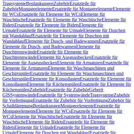
Tragsysteme
Beplankungen
Zubehör
Ersatzteile für
Zubehör
Montageelemente
Ersatzteile für Montageelemente
Elemente
für WCs
Ersatzteile für Elemente für WCs
Elemente für
Waschtische
Ersatzteile für Elemente für Waschtische
Elemente für
Bidets
Ersatzteile für Elemente für Bidets
Elemente für
Urinale
Ersatzteile für Elemente für Urinale
Elemente für Duschen
mit Wandablauf
Ersatzteile für Elemente für Duschen mit
Wandablauf
Elemente für Dusch- und Badewannen
Ersatzteile für
Elemente für Dusch- und Badewannen
Elemente für
Duschtrennwände
Ersatzteile für Elemente für
Duschtrennwände
Elemente für Ausgussbecken
Ersatzteile für
Elemente für Ausgussbecken
Elemente für Armaturen
Ersatzteile für
Elemente für Armaturen
Elemente für Waschmaschinen und
Geschirrspüler
Ersatzteile für Elemente für Waschmaschinen und
Geschirrspüler
Elemente für Konsollasten
Ersatzteile für Elemente für
Konsollasten
Elemente für Küchenspülen
Ersatzteile für Elemente für
Küchenspülen
Zubehör
Ersatzteile für Zubehör
Geberit
GIS
Systemwände
Ersatzteile für Systemwände
Tragsysteme
Zubehör
für Vorfertigung
Ersatzteile für Zubehör für Vorfertigung
Zubehör für
Schalldämmung
Beplankungen
Montageelemente
Ersatzteile für
Montageelemente
Elemente für WCs
Ersatzteile für Elemente für
WCs
Elemente für Waschtische
Ersatzteile für Elemente für
Waschtische
Elemente für Bidets
Ersatzteile für Elemente für
Bidets
Elemente für Urinale
Ersatzteile für Elemente für
Urinale
Elemente für Duschen mit Wandablauf
Ersatzteile für