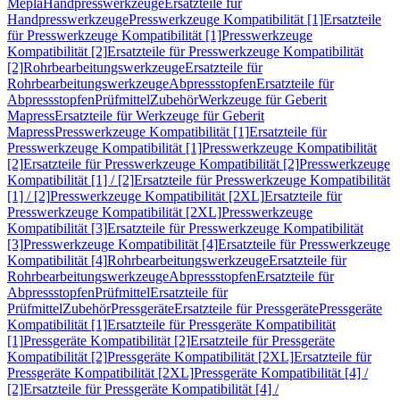
Mepla
Handpresswerkzeuge
Ersatzteile für
Handpresswerkzeuge
Presswerkzeuge Kompatibilität [1]
Ersatzteile
für Presswerkzeuge Kompatibilität [1]
Presswerkzeuge
Kompatibilität [2]
Ersatzteile für Presswerkzeuge Kompatibilität
[2]
Rohrbearbeitungswerkzeuge
Ersatzteile für
Rohrbearbeitungswerkzeuge
Abpressstopfen
Ersatzteile für
Abpressstopfen
Prüfmittel
Zubehör
Werkzeuge für Geberit
Mapress
Ersatzteile für Werkzeuge für Geberit
Mapress
Presswerkzeuge Kompatibilität [1]
Ersatzteile für
Presswerkzeuge Kompatibilität [1]
Presswerkzeuge Kompatibilität
[2]
Ersatzteile für Presswerkzeuge Kompatibilität [2]
Presswerkzeuge
Kompatibilität [1] / [2]
Ersatzteile für Presswerkzeuge Kompatibilität
[1] / [2]
Presswerkzeuge Kompatibilität [2XL]
Ersatzteile für
Presswerkzeuge Kompatibilität [2XL]
Presswerkzeuge
Kompatibilität [3]
Ersatzteile für Presswerkzeuge Kompatibilität
[3]
Presswerkzeuge Kompatibilität [4]
Ersatzteile für Presswerkzeuge
Kompatibilität [4]
Rohrbearbeitungswerkzeuge
Ersatzteile für
Rohrbearbeitungswerkzeuge
Abpressstopfen
Ersatzteile für
Abpressstopfen
Prüfmittel
Ersatzteile für
Prüfmittel
Zubehör
Pressgeräte
Ersatzteile für Pressgeräte
Pressgeräte
Kompatibilität [1]
Ersatzteile für Pressgeräte Kompatibilität
[1]
Pressgeräte Kompatibilität [2]
Ersatzteile für Pressgeräte
Kompatibilität [2]
Pressgeräte Kompatibilität [2XL]
Ersatzteile für
Pressgeräte Kompatibilität [2XL]
Pressgeräte Kompatibilität [4] /
[2]
Ersatzteile für Pressgeräte Kompatibilität [4] /