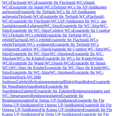
WCs
Flachspül-WCs
Ersatzteile für Flachspül-WCs
Stand-
WCs
Ersatzteile für Stand-WCs
Tiefspül-WCs für AP-Spülkasten
aufgesetzt
Ersatzteile für Tiefspül-WCs für AP-Spülkasten
aufgesetzt
Tiefspül-WCs
Ersatzteile für Tiefspül-WCs
Flachspül-
WCs
Ersatzteile für Flachspül-WCs
AP-Spülkästen für WCs, aus
Sanitärkeramik
Aufgesetzt
WC-Sitze
Ersatzteile für WC-Sitze
WC-
Sitze
Ersatzteile für WC-Sitze
Comfort WCs
Ersatzteile für Comfort
WCs
Tiefspül-WCs erhöht
Ersatzteile für Tiefspül-WCs
erhöht
Flachspül-WCs erhöht
Ersatzteile für Flachspül-WCs
erhöht
Tiefspül-WCs verlängert
Ersatzteile für Tiefspül-WCs
verlängert
Comfort WC-Sitze
Ersatzteile für Comfort WC-Sitze
WC-
Sitze
Ersatzteile für WC-Sitze
WC-Sitzringe
Ersatzteile für WC-
Sitzringe
WCs für Kinder
Ersatzteile für WCs für Kinder
Wand-
WCs
Ersatzteile für Wand-WCs
Stand-WCs
Ersatzteile für Stand-
WCs
WC-Sitze für Kinder
Ersatzteile für WC-Sitze für Kinder
WC-
Sitze
Ersatzteile für WC-Sitze
WC-Sitzringe
Ersatzteile für WC-
Sitzringe
Hock-WCs
Mit
Spülung
Zubehör
Befestigungsmaterial
Bidets
Wandbidets
Ersatzteile
für Wandbidets
Standbidets
Ersatzteile für
Standbidets
Zubehör
Ersatzteile für Zubehör
Betätigungsplatten und
WC-Steuerungen
Betätigungsplatten
Ersatzteile für
Betätigungsplatten
Für Sigma UP-Spülkästen
Ersatzteile für Für
Sigma UP-Spülkästen
Für Omega UP-Spülkästen
Ersatzteile für Für
Omega UP-Spülkästen
Für Kappa UP-Spülkästen
Ersatzteile für Für
Kappa UP-Spülkästen
Für Delta UP-Spülkästen
Ersatzteile für Für