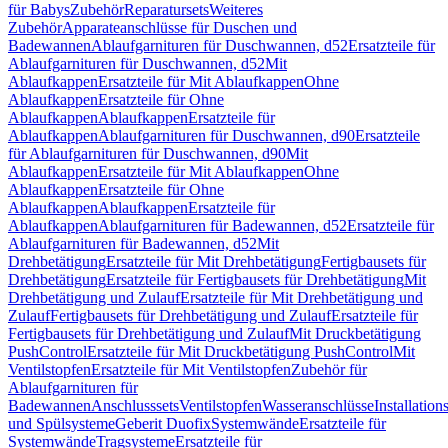
für Babys
Zubehör
Reparatursets
Weiteres
Zubehör
Apparateanschlüsse für Duschen und
Badewannen
Ablaufgarnituren für Duschwannen, d52
Ersatzteile für
Ablaufgarnituren für Duschwannen, d52
Mit
Ablaufkappen
Ersatzteile für Mit Ablaufkappen
Ohne
Ablaufkappen
Ersatzteile für Ohne
Ablaufkappen
Ablaufkappen
Ersatzteile für
Ablaufkappen
Ablaufgarnituren für Duschwannen, d90
Ersatzteile
für Ablaufgarnituren für Duschwannen, d90
Mit
Ablaufkappen
Ersatzteile für Mit Ablaufkappen
Ohne
Ablaufkappen
Ersatzteile für Ohne
Ablaufkappen
Ablaufkappen
Ersatzteile für
Ablaufkappen
Ablaufgarnituren für Badewannen, d52
Ersatzteile für
Ablaufgarnituren für Badewannen, d52
Mit
Drehbetätigung
Ersatzteile für Mit Drehbetätigung
Fertigbausets für
Drehbetätigung
Ersatzteile für Fertigbausets für Drehbetätigung
Mit
Drehbetätigung und Zulauf
Ersatzteile für Mit Drehbetätigung und
Zulauf
Fertigbausets für Drehbetätigung und Zulauf
Ersatzteile für
Fertigbausets für Drehbetätigung und Zulauf
Mit Druckbetätigung
PushControl
Ersatzteile für Mit Druckbetätigung PushControl
Mit
Ventilstopfen
Ersatzteile für Mit Ventilstopfen
Zubehör für
Ablaufgarnituren für
Badewannen
Anschlusssets
Ventilstopfen
Wasseranschlüsse
Installation
und Spülsysteme
Geberit Duofix
Systemwände
Ersatzteile für
Systemwände
Tragsysteme
Ersatzteile für