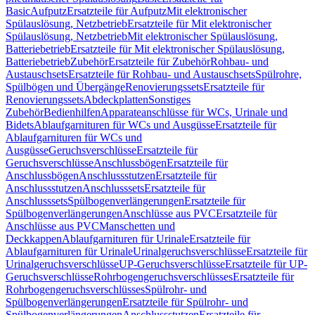
Basic
Aufputz
Ersatzteile für Aufputz
Mit elektronischer
Spülauslösung, Netzbetrieb
Ersatzteile für Mit elektronischer
Spülauslösung, Netzbetrieb
Mit elektronischer Spülauslösung,
Batteriebetrieb
Ersatzteile für Mit elektronischer Spülauslösung,
Batteriebetrieb
Zubehör
Ersatzteile für Zubehör
Rohbau- und
Austauschsets
Ersatzteile für Rohbau- und Austauschsets
Spülrohre,
Spülbögen und Übergänge
Renovierungssets
Ersatzteile für
Renovierungssets
Abdeckplatten
Sonstiges
Zubehör
Bedienhilfen
Apparateanschlüsse für WCs, Urinale und
Bidets
Ablaufgarnituren für WCs und Ausgüsse
Ersatzteile für
Ablaufgarnituren für WCs und
Ausgüsse
Geruchsverschlüsse
Ersatzteile für
Geruchsverschlüsse
Anschlussbögen
Ersatzteile für
Anschlussbögen
Anschlussstutzen
Ersatzteile für
Anschlussstutzen
Anschlusssets
Ersatzteile für
Anschlusssets
Spülbogenverlängerungen
Ersatzteile für
Spülbogenverlängerungen
Anschlüsse aus PVC
Ersatzteile für
Anschlüsse aus PVC
Manschetten und
Deckkappen
Ablaufgarnituren für Urinale
Ersatzteile für
Ablaufgarnituren für Urinale
Urinalgeruchsverschlüsse
Ersatzteile für
Urinalgeruchsverschlüsse
UP-Geruchsverschlüsse
Ersatzteile für UP-
Geruchsverschlüsse
Rohrbogengeruchsverschlüsses
Ersatzteile für
Rohrbogengeruchsverschlüsses
Spülrohr- und
Spülbogenverlängerungen
Ersatzteile für Spülrohr- und
Spülbogenverlängerungen
Anschlussstutzen
Ersatzteile für