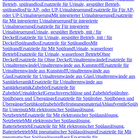
Betrieb, spülrandlos
Ersatzteile für Urinale, gespülter Betrieb,
spülrandlos
Für AP- oder UP-Urinalsteuerung
Ersatzteile für Für AP-
oder UP-Urinalsteuerung
Mit integrierter Urinalsteuerung
Ersatzteile
für Mit integrierter Urinalsteuerung
Für integrierte
Urinalsteuerung
Ersatzteile für Für integrierte
Urinalsteuerung
Urinale, gespülter Betrieb, mit / für
Deckel
Ersatzteile für Urinale, gespülter Betrieb, mit / für
Deckel
Spülrandlos
Ersatzteile für Spülrandlos
Mit
Spülrand
Ersatzteile für Mit Spülrand
Urinale, wasserloser
Betrieb
Ersatzteile für Urinale, wasserloser Betrieb
Ohne
Deckel
Ersatzteile für Ohne Deckel
Urinaltrennwände
Ersatzteile für
Urinaltrennwände
Urinaltrennwände aus Kunststoff
Ersatzteile für
Urinaltrennwände aus Kunststoff
Urinaltrennwände aus
Glas
Ersatzteile für Urinaltrennwände aus Glas
Urinaltrennwände aus
Sanitärkeramik
Ersatzteile für Urinaltrennwände aus
Sanitärkeramik
Zubehör
Ersatzteile für
Zubehör
Urinaldeckel
Geruchsverschlüsse und Zubehör
Spülrohre,
Spülbögen und Übergänge
Ersatzteile für Spülrohre, Spülbögen und
Übergänge
Sprühkopfzubehör
Befestigungsmaterial
Ablaufventile
Spülv
für Unterputz
Mit elektronischer Spülauslösung,
Netzbetrieb
Ersatzteile für Mit elektronischer Spülauslösung,
Netzbetrieb
Mit elektronischer Spülauslösung,
Batteriebetrieb
Ersatzteile für Mit elektronischer Spülauslösung,
Batteriebetrieb
Mit pneumatischer Spülauslösung
Ersatzteile für Mit
pneumatischer Spülauslösung
Basic
Ersatzteile für