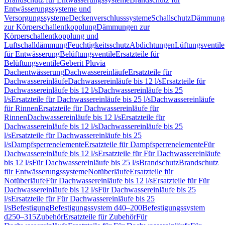
Entwässerungssysteme und
Versorgungssysteme
Deckenverschlusssysteme
Schallschutz
Dämmung
zur Körperschallentkopplung
Dämmungen zur
Körperschallentkopplung und
Luftschalldämmung
Feuchtigkeitsschutz
Abdichtungen
Lüftungsventile
für Entwässerung
Belüftungsventile
Ersatzteile für
Belüftungsventile
Geberit Pluvia
Dachentwässerung
Dachwassereinläufe
Ersatzteile für
Dachwassereinläufe
Dachwassereinläufe bis 12 l/s
Ersatzteile für
Dachwassereinläufe bis 12 l/s
Dachwassereinläufe bis 25
l/s
Ersatzteile für Dachwassereinläufe bis 25 l/s
Dachwassereinläufe
für Rinnen
Ersatzteile für Dachwassereinläufe für
Rinnen
Dachwassereinläufe bis 12 l/s
Ersatzteile für
Dachwassereinläufe bis 12 l/s
Dachwassereinläufe bis 25
l/s
Ersatzteile für Dachwassereinläufe bis 25
l/s
Dampfsperrenelemente
Ersatzteile für Dampfsperrenelemente
Für
Dachwassereinläufe bis 12 l/s
Ersatzteile für Für Dachwassereinläufe
bis 12 l/s
Für Dachwassereinläufe bis 25 l/s
Brandschutz
Brandschutz
für Entwässerungssysteme
Notüberläufe
Ersatzteile für
Notüberläufe
Für Dachwassereinläufe bis 12 l/s
Ersatzteile für Für
Dachwassereinläufe bis 12 l/s
Für Dachwassereinläufe bis 25
l/s
Ersatzteile für Für Dachwassereinläufe bis 25
l/s
Befestigung
Befestigungssystem d40–200
Befestigungssystem
d250–315
Zubehör
Ersatzteile für Zubehör
Für