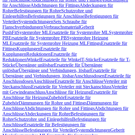
für Anschlüsse
Abdichtungen für Fittings
Abdeckungen für
Rohre
Befestigungen für Rohre
Schutzrohre und
Einlegehilfen
Befestigungen für Anschlüsse
Befestigungen für
Verteiler
Systemdichtungen
Sets Schraube für
Flanschverbindungen
Verbrauchsmaterial
Geberit
PushFit
Systemrohre ML
Ersatzteile für Systemrohre ML
Systemrohre
PB
Ersatzteile für Systemrohre PB
Systemrohre Heizung
ML
Ersatzteile für Systemrohre Heizung ML
Fittings
Ersatzteile für
Fittings
Kupplungen
Ersatzteile für
Kupplungen
Reduktionen
Ersatzteile für
Reduktionen
Winkel
Ersatzteile für Winkel
T-Stücke
Ersatzteile für T-
Stücke
Übergänge unlösbar
Ersatzteile für Übergänge
unlösbar
Übergänge und Verbindungen, lösbar
Ersatzteile für
Übergänge und Verbindungen, lösbar
Anschlussdosen
Ersatzteile für
Anschlussdosen
Anschlüsse
Ersatzteile für Anschlüsse
Verteiler mit
Steckanschluss
Ersatzteile für Verteiler mit Steckanschluss
Verteiler
mit Gewindeanschluss
Anschlüsse für Heizung
Ersatzteile für
Anschlüsse für Heizung
Zubehör
Ersatzteile für
Zubehör
Dämmungen für Rohre und Fittings
Dämmungen für
Anschlüsse
Abdichtungen für Rohre und Fittings
Abdichtungen für
Anschlüsse
Abdeckungen für Rohre
Befestigungen für
Rohre
Schutzrohre und Einlegehilfen
Befestigungen für
Anschlüsse
Ersatzteile für Befestigungen für
Anschlüsse
Befestigungen für Verteiler
Systemdichtungen
Geberit