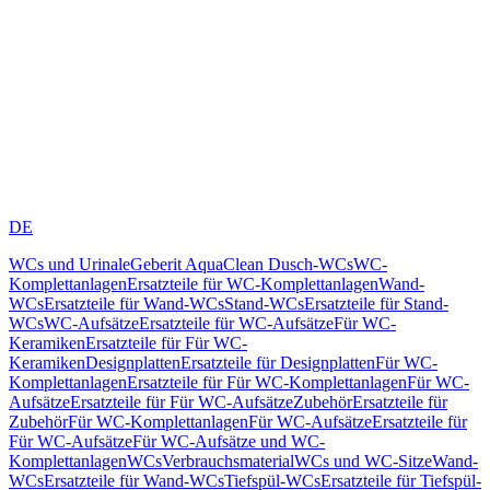
DE
WCs und Urinale
Geberit AquaClean Dusch-WCs
WC-
Komplettanlagen
Ersatzteile für WC-Komplettanlagen
Wand-
WCs
Ersatzteile für Wand-WCs
Stand-WCs
Ersatzteile für Stand-
WCs
WC-Aufsätze
Ersatzteile für WC-Aufsätze
Für WC-
Keramiken
Ersatzteile für Für WC-
Keramiken
Designplatten
Ersatzteile für Designplatten
Für WC-
Komplettanlagen
Ersatzteile für Für WC-Komplettanlagen
Für WC-
Aufsätze
Ersatzteile für Für WC-Aufsätze
Zubehör
Ersatzteile für
Zubehör
Für WC-Komplettanlagen
Für WC-Aufsätze
Ersatzteile für
Für WC-Aufsätze
Für WC-Aufsätze und WC-
Komplettanlagen
WCs
Verbrauchsmaterial
WCs und WC-Sitze
Wand-
WCs
Ersatzteile für Wand-WCs
Tiefspül-WCs
Ersatzteile für Tiefspül-