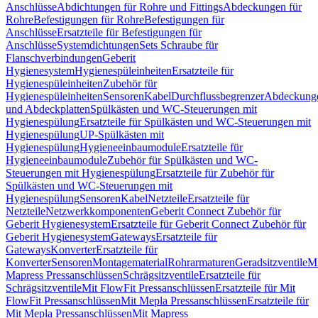
Anschlüsse
Abdichtungen für Rohre und Fittings
Abdeckungen für
Rohre
Befestigungen für Rohre
Befestigungen für
Anschlüsse
Ersatzteile für Befestigungen für
Anschlüsse
Systemdichtungen
Sets Schraube für
Flanschverbindungen
Geberit
Hygienesystem
Hygienespüleinheiten
Ersatzteile für
Hygienespüleinheiten
Zubehör für
Hygienespüleinheiten
Sensoren
Kabel
Durchflussbegrenzer
Abdeckung
und Abdeckplatten
Spülkästen und WC-Steuerungen mit
Hygienespülung
Ersatzteile für Spülkästen und WC-Steuerungen mit
Hygienespülung
UP-Spülkästen mit
Hygienespülung
Hygieneeinbaumodule
Ersatzteile für
Hygieneeinbaumodule
Zubehör für Spülkästen und WC-
Steuerungen mit Hygienespülung
Ersatzteile für Zubehör für
Spülkästen und WC-Steuerungen mit
Hygienespülung
Sensoren
Kabel
Netzteile
Ersatzteile für
Netzteile
Netzwerkkomponenten
Geberit Connect Zubehör für
Geberit Hygienesystem
Ersatzteile für Geberit Connect Zubehör für
Geberit Hygienesystem
Gateways
Ersatzteile für
Gateways
Konverter
Ersatzteile für
Konverter
Sensoren
Montagematerial
Rohrarmaturen
Geradsitzventile
Mi
Mapress Pressanschlüssen
Schrägsitzventile
Ersatzteile für
Schrägsitzventile
Mit FlowFit Pressanschlüssen
Ersatzteile für Mit
FlowFit Pressanschlüssen
Mit Mepla Pressanschlüssen
Ersatzteile für
Mit Mepla Pressanschlüssen
Mit Mapress