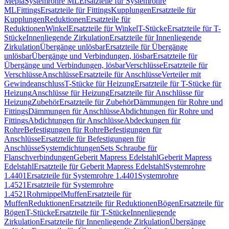
Mepla
Systemrohre ML
Ersatzteile für Systemrohre
ML
Fittings
Ersatzteile für Fittings
Kupplungen
Ersatzteile für
Kupplungen
Reduktionen
Ersatzteile für
Reduktionen
Winkel
Ersatzteile für Winkel
T-Stücke
Ersatzteile für T-
Stücke
Innenliegende Zirkulation
Ersatzteile für Innenliegende
Zirkulation
Übergänge unlösbar
Ersatzteile für Übergänge
unlösbar
Übergänge und Verbindungen, lösbar
Ersatzteile für
Übergänge und Verbindungen, lösbar
Verschlüsse
Ersatzteile für
Verschlüsse
Anschlüsse
Ersatzteile für Anschlüsse
Verteiler mit
Gewindeanschluss
T-Stücke für Heizung
Ersatzteile für T-Stücke für
Heizung
Anschlüsse für Heizung
Ersatzteile für Anschlüsse für
Heizung
Zubehör
Ersatzteile für Zubehör
Dämmungen für Rohre und
Fittings
Dämmungen für Anschlüsse
Abdichtungen für Rohre und
Fittings
Abdichtungen für Anschlüsse
Abdeckungen für
Rohre
Befestigungen für Rohre
Befestigungen für
Anschlüsse
Ersatzteile für Befestigungen für
Anschlüsse
Systemdichtungen
Sets Schraube für
Flanschverbindungen
Geberit Mapress Edelstahl
Geberit Mapress
Edelstahl
Ersatzteile für Geberit Mapress Edelstahl
Systemrohre
1.4401
Ersatzteile für Systemrohre 1.4401
Systemrohre
1.4521
Ersatzteile für Systemrohre
1.4521
Rohrnippel
Muffen
Ersatzteile für
Muffen
Reduktionen
Ersatzteile für Reduktionen
Bögen
Ersatzteile für
Bögen
T-Stücke
Ersatzteile für T-Stücke
Innenliegende
Zirkulation
Ersatzteile für Innenliegende Zirkulation
Übergänge