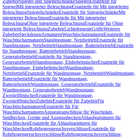
Zubehör
Spiegel und Spiegelschränke
Spiegel
Ersatzteile für
Spiegel
Mit integrierter Beleuchtung
Ersatzteile für Mit integrierter
Beleuchtung
Spiegelschränke
Ersatzteile für Spiegelschränke
Mit
integrierter Beleuchtung
Ersatzteile für Mit integrierter
Beleuchtung
Ohne integrierte Beleuchtung
Ersatzteile für Ohne
integrierte Beleuchtung
Zubehör
Lichtelemente
Griffe
Weiteres
Zubehör
Steckdosen
Armaturen
Waschtischarmaturen
Ersatzteile für
Waschtischarmaturen
Standmontage, Netzbetrieb
Ersatzteile für
Standmontage, Netzbetrieb
Standmontage, Batteriebetrieb
Ersatzteile
für Standmontage, Batteriebetrieb
Standmontage,
Generatorbetrieb
Ersatzteile für Standmontage,
Generatorbetrieb
Standmontage, Einhebelmischer
Ersatzteile für
Standmontage, Einhebelmischer
Wandmontage,
Netzbetrieb
Ersatzteile für Wandmontage, Netzbetrieb
Wandmontage,
Batteriebetrieb
Ersatzteile für Wandmontage,
Batteriebetrieb
Wandmontage, Generatorbetrieb
Ersatzteile für
Wandmontage, Generatorbetrieb
Wandmontage,
Zweigriffmischer
Ersatzteile für Wandmontage,
Zweigriffmischer
Zubehör
Ersatzteile für Zubehör
Für
Waschtischarmaturen
Ersatzteile für Für
Waschtischarmaturen
Apparateanschlüsse für Waschplatz,
Spülbecken, Geräte und Ausgussbecken
Ablaufgarnituren für
Waschbecken
Ersatzteile für Ablaufgarnituren für
Waschbecken
Rohrbogengeruchsverschlüsse
Ersatzteile für
Rohrbogengeruchsverschlüsse
Rohrbogengeruchsverschlüsse,