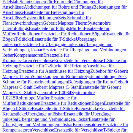
Edelstahl
Schutzkappen für Rohrende
Dämmungen für
Anschlüsse
Abdichtungen für Rohre und Fittings
Befestigungen für
Anschlüsse
Ersatzteile für Befestigungen für
Anschlüsse
Systemdichtungen
Sets Schraube für
Flanschverbindungen
Geberit Mapress Therm
Systemrohre
Therm
Fittings
Ersatzteile für Fittings
Muffen
Ersatzteile für
Muffen
Reduktionen
Ersatzteile für Reduktionen
Bögen
Ersatzteile für
Bögen
T-Stücke
Ersatzteile für T-Stücke
Übergänge
unlösbar
Ersatzteile für Übergänge unlösbar
Übergänge und
Verbindungen, lösbar
Ersatzteile für Übergänge und Verbindungen,
lösbar
Kompensatoren
Ersatzteile für
Kompensatoren
Verschlüsse
Ersatzteile für Verschlüsse
T-Stücke für
Heizung
Ersatzteile für T-Stücke für Heizung
Anschlüsse für
Heizung
Ersatzteile für Anschlüsse für Heizung
Zubehör für Geberit
Mapress Therm
Schutzkappen für Rohrende
Systemdichtungen
Sets
Schraube für Flanschverbindungen
Befestigungen für Rohre
Geberit
Mapress C-Stahl
Geberit Mapress C-Stahl
Ersatzteile für Geberit
Mapress C-Stahl
Systemrohre 1.0034
Systemrohre
1.0215
Rohrnippel
Muffen
Ersatzteile für
Muffen
Reduktionen
Ersatzteile für Reduktionen
Bögen
Ersatzteile für
Bögen
T-Stücke
Ersatzteile für T-Stücke
Kreuzstücke
Ersatzteile für
Kreuzstücke
Übergänge unlösbar
Ersatzteile für Übergänge
unlösbar
Übergänge und Verbindungen, lösbar
Ersatzteile für
Übergänge und Verbindungen, lösbar
Kompensatoren
Ersatzteile für
Kompensatoren
Verschlüsse
Ersatzteile für Verschlüsse
T-Stücke für