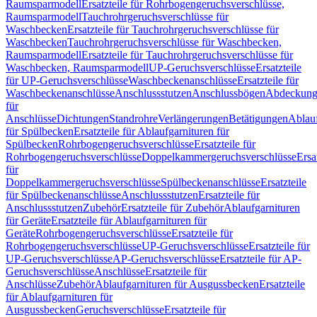
Raumsparmodell
Ersatzteile für Rohrbogengeruchsverschlüsse,
Raumsparmodell
Tauchrohrgeruchsverschlüsse für
Waschbecken
Ersatzteile für Tauchrohrgeruchsverschlüsse für
Waschbecken
Tauchrohrgeruchsverschlüsse für Waschbecken,
Raumsparmodell
Ersatzteile für Tauchrohrgeruchsverschlüsse für
Waschbecken, Raumsparmodell
UP-Geruchsverschlüsse
Ersatzteile
für UP-Geruchsverschlüsse
Waschbeckenanschlüsse
Ersatzteile für
Waschbeckenanschlüsse
Anschlussstutzen
Anschlussbögen
Abdeckung
für
Anschlüsse
Dichtungen
Standrohre
Verlängerungen
Betätigungen
Ablauf
für Spülbecken
Ersatzteile für Ablaufgarnituren für
Spülbecken
Rohrbogengeruchsverschlüsse
Ersatzteile für
Rohrbogengeruchsverschlüsse
Doppelkammergeruchsverschlüsse
Ersa
für
Doppelkammergeruchsverschlüsse
Spülbeckenanschlüsse
Ersatzteile
für Spülbeckenanschlüsse
Anschlussstutzen
Ersatzteile für
Anschlussstutzen
Zubehör
Ersatzteile für Zubehör
Ablaufgarnituren
für Geräte
Ersatzteile für Ablaufgarnituren für
Geräte
Rohrbogengeruchsverschlüsse
Ersatzteile für
Rohrbogengeruchsverschlüsse
UP-Geruchsverschlüsse
Ersatzteile für
UP-Geruchsverschlüsse
AP-Geruchsverschlüsse
Ersatzteile für AP-
Geruchsverschlüsse
Anschlüsse
Ersatzteile für
Anschlüsse
Zubehör
Ablaufgarnituren für Ausgussbecken
Ersatzteile
für Ablaufgarnituren für
Ausgussbecken
Geruchsverschlüsse
Ersatzteile für