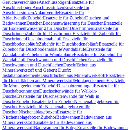
Geruchsverschlüsse
Anschlussbögen
Ersatzteile für
Anschlussbögen
Anschlussstutzen
Ersatzteile für
Anschlussstutzen
Ablaufventile
Ersatzteile für
Ablaufventile
Zubehör
Ersatzteile für Zubehör
Duschen und
Badewannen
Duschen
Bodenentwässerung für Duschen
Ersatzteile
für Bodenentwässerung für Duschen
Duschrinnen
Ersatzteile für
Duschrinnen
Zubehör für Duschrinnen
Ersatzteile für Zubehör für
Duschrinnen
Duschbodenabläufe
Ersatzteile für
Duschbodenabläufe
Zubehör für Duschbodenabläufe
Ersatzteile für
Zubehör für Duschbodenabläufe
Wandabläufe
Ersatzteile für
Wandabläufe
Zubehör für Wandabläufe
Ersatzteile für Zubehör für
Wandabläufe
Duschwannen und Duschflächen
Ersatzteile für
Duschwannen und Duschflächen
Duschflächen aus
Mineralwerkstoff und Geberit Duofix
Installationselemente
Duschflächen aus Mineralwerkstoff
Ersatzteile
für Duschflächen aus Mineralwerkstoff
Montageelemente
Ersatzteile
für Montageelemente
Zubehör
Duschabtrennungen
Ersatzteile für
Duschabtrennungen
Duschseitenwände für Walk-in-
Dusche
Ersatzteile für Duschseitenwände für Walk-in-
Dusche
Zubehör
Ersatzteile für Zubehör
Nischenablageboxen für
Duschen
Ersatzteile für Nischenablageboxen für
Duschen
Nischenablageboxen
Ersatzteile für
Nischenablageboxen
Zubehör
Badewannen
Badewannen aus
Mineralwerkstoff
Ersatzteile für Badewannen aus
Mineralwerkstoff
Badewannen für Babys
Ersatzteile für Badewannen