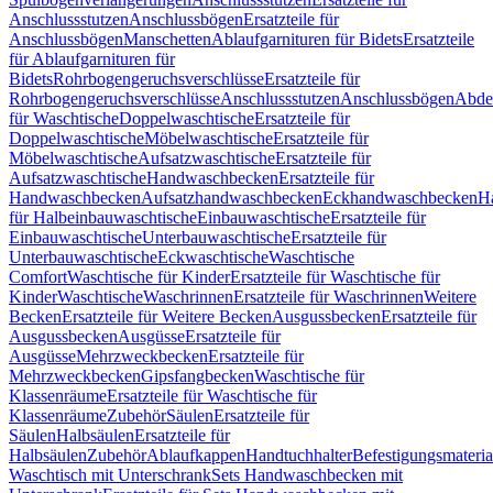
Anschlussstutzen
Anschlussbögen
Ersatzteile für
Anschlussbögen
Manschetten
Ablaufgarnituren für Bidets
Ersatzteile
für Ablaufgarnituren für
Bidets
Rohrbogengeruchsverschlüsse
Ersatzteile für
Rohrbogengeruchsverschlüsse
Anschlussstutzen
Anschlussbögen
Abde
für Waschtische
Doppelwaschtische
Ersatzteile für
Doppelwaschtische
Möbelwaschtische
Ersatzteile für
Möbelwaschtische
Aufsatzwaschtische
Ersatzteile für
Aufsatzwaschtische
Handwaschbecken
Ersatzteile für
Handwaschbecken
Aufsatzhandwaschbecken
Eckhandwaschbecken
H
für Halbeinbauwaschtische
Einbauwaschtische
Ersatzteile für
Einbauwaschtische
Unterbauwaschtische
Ersatzteile für
Unterbauwaschtische
Eckwaschtische
Waschtische
Comfort
Waschtische für Kinder
Ersatzteile für Waschtische für
Kinder
Waschtische
Waschrinnen
Ersatzteile für Waschrinnen
Weitere
Becken
Ersatzteile für Weitere Becken
Ausgussbecken
Ersatzteile für
Ausgussbecken
Ausgüsse
Ersatzteile für
Ausgüsse
Mehrzweckbecken
Ersatzteile für
Mehrzweckbecken
Gipsfangbecken
Waschtische für
Klassenräume
Ersatzteile für Waschtische für
Klassenräume
Zubehör
Säulen
Ersatzteile für
Säulen
Halbsäulen
Ersatzteile für
Halbsäulen
Zubehör
Ablaufkappen
Handtuchhalter
Befestigungsmateria
Waschtisch mit Unterschrank
Sets Handwaschbecken mit