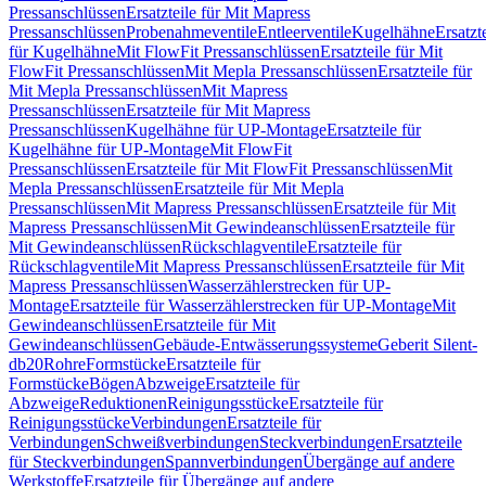
Pressanschlüssen
Ersatzteile für Mit Mapress
Pressanschlüssen
Probenahmeventile
Entleerventile
Kugelhähne
Ersatzt
für Kugelhähne
Mit FlowFit Pressanschlüssen
Ersatzteile für Mit
FlowFit Pressanschlüssen
Mit Mepla Pressanschlüssen
Ersatzteile für
Mit Mepla Pressanschlüssen
Mit Mapress
Pressanschlüssen
Ersatzteile für Mit Mapress
Pressanschlüssen
Kugelhähne für UP-Montage
Ersatzteile für
Kugelhähne für UP-Montage
Mit FlowFit
Pressanschlüssen
Ersatzteile für Mit FlowFit Pressanschlüssen
Mit
Mepla Pressanschlüssen
Ersatzteile für Mit Mepla
Pressanschlüssen
Mit Mapress Pressanschlüssen
Ersatzteile für Mit
Mapress Pressanschlüssen
Mit Gewindeanschlüssen
Ersatzteile für
Mit Gewindeanschlüssen
Rückschlagventile
Ersatzteile für
Rückschlagventile
Mit Mapress Pressanschlüssen
Ersatzteile für Mit
Mapress Pressanschlüssen
Wasserzählerstrecken für UP-
Montage
Ersatzteile für Wasserzählerstrecken für UP-Montage
Mit
Gewindeanschlüssen
Ersatzteile für Mit
Gewindeanschlüssen
Gebäude-Entwässerungssysteme
Geberit Silent-
db20
Rohre
Formstücke
Ersatzteile für
Formstücke
Bögen
Abzweige
Ersatzteile für
Abzweige
Reduktionen
Reinigungsstücke
Ersatzteile für
Reinigungsstücke
Verbindungen
Ersatzteile für
Verbindungen
Schweißverbindungen
Steckverbindungen
Ersatzteile
für Steckverbindungen
Spannverbindungen
Übergänge auf andere
Werkstoffe
Ersatzteile für Übergänge auf andere