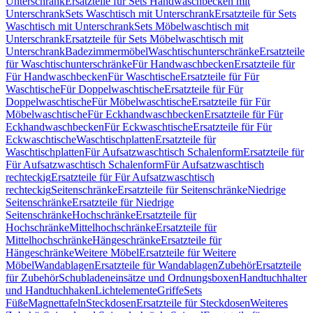
Unterschrank
Ersatzteile für Sets Handwaschbecken mit
Unterschrank
Sets Waschtisch mit Unterschrank
Ersatzteile für Sets
Waschtisch mit Unterschrank
Sets Möbelwaschtisch mit
Unterschrank
Ersatzteile für Sets Möbelwaschtisch mit
Unterschrank
Badezimmermöbel
Waschtischunterschränke
Ersatzteile
für Waschtischunterschränke
Für Handwaschbecken
Ersatzteile für
Für Handwaschbecken
Für Waschtische
Ersatzteile für Für
Waschtische
Für Doppelwaschtische
Ersatzteile für Für
Doppelwaschtische
Für Möbelwaschtische
Ersatzteile für Für
Möbelwaschtische
Für Eckhandwaschbecken
Ersatzteile für Für
Eckhandwaschbecken
Für Eckwaschtische
Ersatzteile für Für
Eckwaschtische
Waschtischplatten
Ersatzteile für
Waschtischplatten
Für Aufsatzwaschtisch Schalenform
Ersatzteile für
Für Aufsatzwaschtisch Schalenform
Für Aufsatzwaschtisch
rechteckig
Ersatzteile für Für Aufsatzwaschtisch
rechteckig
Seitenschränke
Ersatzteile für Seitenschränke
Niedrige
Seitenschränke
Ersatzteile für Niedrige
Seitenschränke
Hochschränke
Ersatzteile für
Hochschränke
Mittelhochschränke
Ersatzteile für
Mittelhochschränke
Hängeschränke
Ersatzteile für
Hängeschränke
Weitere Möbel
Ersatzteile für Weitere
Möbel
Wandablagen
Ersatzteile für Wandablagen
Zubehör
Ersatzteile
für Zubehör
Schubladeneinsätze und Ordnungsboxen
Handtuchhalter
und Handtuchhaken
Lichtelemente
Griffe
Sets
Füße
Magnettafeln
Steckdosen
Ersatzteile für Steckdosen
Weiteres