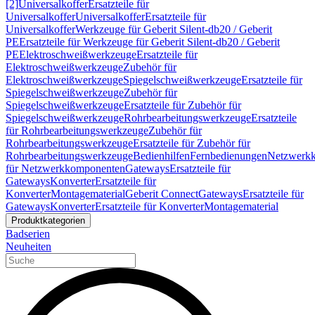
[2]
Universalkoffer
Ersatzteile für
Universalkoffer
Universalkoffer
Ersatzteile für
Universalkoffer
Werkzeuge für Geberit Silent-db20 / Geberit
PE
Ersatzteile für Werkzeuge für Geberit Silent-db20 / Geberit
PE
Elektroschweißwerkzeuge
Ersatzteile für
Elektroschweißwerkzeuge
Zubehör für
Elektroschweißwerkzeuge
Spiegelschweißwerkzeuge
Ersatzteile für
Spiegelschweißwerkzeuge
Zubehör für
Spiegelschweißwerkzeuge
Ersatzteile für Zubehör für
Spiegelschweißwerkzeuge
Rohrbearbeitungswerkzeuge
Ersatzteile
für Rohrbearbeitungswerkzeuge
Zubehör für
Rohrbearbeitungswerkzeuge
Ersatzteile für Zubehör für
Rohrbearbeitungswerkzeuge
Bedienhilfen
Fernbedienungen
Netzwerk
für Netzwerkkomponenten
Gateways
Ersatzteile für
Gateways
Konverter
Ersatzteile für
Konverter
Montagematerial
Geberit Connect
Gateways
Ersatzteile für
Gateways
Konverter
Ersatzteile für Konverter
Montagematerial
Produktkategorien
Badserien
Neuheiten