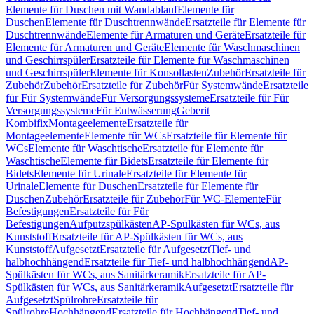
Elemente für Duschen mit Wandablauf
Elemente für
Duschen
Elemente für Duschtrennwände
Ersatzteile für Elemente für
Duschtrennwände
Elemente für Armaturen und Geräte
Ersatzteile für
Elemente für Armaturen und Geräte
Elemente für Waschmaschinen
und Geschirrspüler
Ersatzteile für Elemente für Waschmaschinen
und Geschirrspüler
Elemente für Konsollasten
Zubehör
Ersatzteile für
Zubehör
Zubehör
Ersatzteile für Zubehör
Für Systemwände
Ersatzteile
für Für Systemwände
Für Versorgungssysteme
Ersatzteile für Für
Versorgungssysteme
Für Entwässerung
Geberit
Kombifix
Montageelemente
Ersatzteile für
Montageelemente
Elemente für WCs
Ersatzteile für Elemente für
WCs
Elemente für Waschtische
Ersatzteile für Elemente für
Waschtische
Elemente für Bidets
Ersatzteile für Elemente für
Bidets
Elemente für Urinale
Ersatzteile für Elemente für
Urinale
Elemente für Duschen
Ersatzteile für Elemente für
Duschen
Zubehör
Ersatzteile für Zubehör
Für WC-Elemente
Für
Befestigungen
Ersatzteile für Für
Befestigungen
Aufputzspülkästen
AP-Spülkästen für WCs, aus
Kunststoff
Ersatzteile für AP-Spülkästen für WCs, aus
Kunststoff
Aufgesetzt
Ersatzteile für Aufgesetzt
Tief- und
halbhochhängend
Ersatzteile für Tief- und halbhochhängend
AP-
Spülkästen für WCs, aus Sanitärkeramik
Ersatzteile für AP-
Spülkästen für WCs, aus Sanitärkeramik
Aufgesetzt
Ersatzteile für
Aufgesetzt
Spülrohre
Ersatzteile für
Spülrohre
Hochhängend
Ersatzteile für Hochhängend
Tief- und