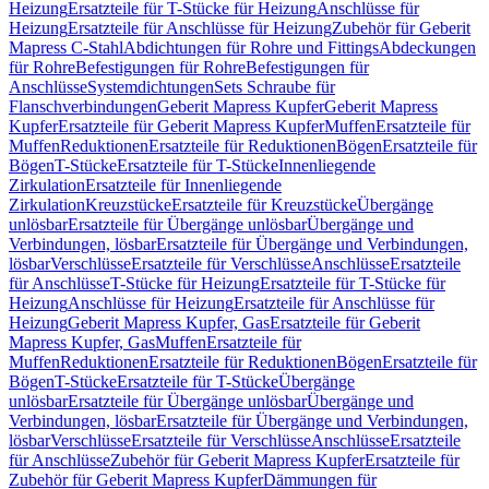
Heizung
Ersatzteile für T-Stücke für Heizung
Anschlüsse für
Heizung
Ersatzteile für Anschlüsse für Heizung
Zubehör für Geberit
Mapress C-Stahl
Abdichtungen für Rohre und Fittings
Abdeckungen
für Rohre
Befestigungen für Rohre
Befestigungen für
Anschlüsse
Systemdichtungen
Sets Schraube für
Flanschverbindungen
Geberit Mapress Kupfer
Geberit Mapress
Kupfer
Ersatzteile für Geberit Mapress Kupfer
Muffen
Ersatzteile für
Muffen
Reduktionen
Ersatzteile für Reduktionen
Bögen
Ersatzteile für
Bögen
T-Stücke
Ersatzteile für T-Stücke
Innenliegende
Zirkulation
Ersatzteile für Innenliegende
Zirkulation
Kreuzstücke
Ersatzteile für Kreuzstücke
Übergänge
unlösbar
Ersatzteile für Übergänge unlösbar
Übergänge und
Verbindungen, lösbar
Ersatzteile für Übergänge und Verbindungen,
lösbar
Verschlüsse
Ersatzteile für Verschlüsse
Anschlüsse
Ersatzteile
für Anschlüsse
T-Stücke für Heizung
Ersatzteile für T-Stücke für
Heizung
Anschlüsse für Heizung
Ersatzteile für Anschlüsse für
Heizung
Geberit Mapress Kupfer, Gas
Ersatzteile für Geberit
Mapress Kupfer, Gas
Muffen
Ersatzteile für
Muffen
Reduktionen
Ersatzteile für Reduktionen
Bögen
Ersatzteile für
Bögen
T-Stücke
Ersatzteile für T-Stücke
Übergänge
unlösbar
Ersatzteile für Übergänge unlösbar
Übergänge und
Verbindungen, lösbar
Ersatzteile für Übergänge und Verbindungen,
lösbar
Verschlüsse
Ersatzteile für Verschlüsse
Anschlüsse
Ersatzteile
für Anschlüsse
Zubehör für Geberit Mapress Kupfer
Ersatzteile für
Zubehör für Geberit Mapress Kupfer
Dämmungen für