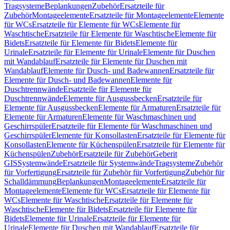
Tragsysteme
Beplankungen
Zubehör
Ersatzteile für
Zubehör
Montageelemente
Ersatzteile für Montageelemente
Elemente
für WCs
Ersatzteile für Elemente für WCs
Elemente für
Waschtische
Ersatzteile für Elemente für Waschtische
Elemente für
Bidets
Ersatzteile für Elemente für Bidets
Elemente für
Urinale
Ersatzteile für Elemente für Urinale
Elemente für Duschen
mit Wandablauf
Ersatzteile für Elemente für Duschen mit
Wandablauf
Elemente für Dusch- und Badewannen
Ersatzteile für
Elemente für Dusch- und Badewannen
Elemente für
Duschtrennwände
Ersatzteile für Elemente für
Duschtrennwände
Elemente für Ausgussbecken
Ersatzteile für
Elemente für Ausgussbecken
Elemente für Armaturen
Ersatzteile für
Elemente für Armaturen
Elemente für Waschmaschinen und
Geschirrspüler
Ersatzteile für Elemente für Waschmaschinen und
Geschirrspüler
Elemente für Konsollasten
Ersatzteile für Elemente für
Konsollasten
Elemente für Küchenspülen
Ersatzteile für Elemente für
Küchenspülen
Zubehör
Ersatzteile für Zubehör
Geberit
GIS
Systemwände
Ersatzteile für Systemwände
Tragsysteme
Zubehör
für Vorfertigung
Ersatzteile für Zubehör für Vorfertigung
Zubehör für
Schalldämmung
Beplankungen
Montageelemente
Ersatzteile für
Montageelemente
Elemente für WCs
Ersatzteile für Elemente für
WCs
Elemente für Waschtische
Ersatzteile für Elemente für
Waschtische
Elemente für Bidets
Ersatzteile für Elemente für
Bidets
Elemente für Urinale
Ersatzteile für Elemente für
Urinale
Elemente für Duschen mit Wandablauf
Ersatzteile für