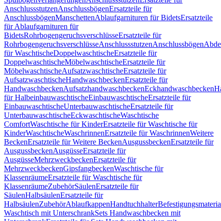
Anschlussstutzen
Anschlussbögen
Ersatzteile für
Anschlussbögen
Manschetten
Ablaufgarnituren für Bidets
Ersatzteile
für Ablaufgarnituren für
Bidets
Rohrbogengeruchsverschlüsse
Ersatzteile für
Rohrbogengeruchsverschlüsse
Anschlussstutzen
Anschlussbögen
Abde
für Waschtische
Doppelwaschtische
Ersatzteile für
Doppelwaschtische
Möbelwaschtische
Ersatzteile für
Möbelwaschtische
Aufsatzwaschtische
Ersatzteile für
Aufsatzwaschtische
Handwaschbecken
Ersatzteile für
Handwaschbecken
Aufsatzhandwaschbecken
Eckhandwaschbecken
H
für Halbeinbauwaschtische
Einbauwaschtische
Ersatzteile für
Einbauwaschtische
Unterbauwaschtische
Ersatzteile für
Unterbauwaschtische
Eckwaschtische
Waschtische
Comfort
Waschtische für Kinder
Ersatzteile für Waschtische für
Kinder
Waschtische
Waschrinnen
Ersatzteile für Waschrinnen
Weitere
Becken
Ersatzteile für Weitere Becken
Ausgussbecken
Ersatzteile für
Ausgussbecken
Ausgüsse
Ersatzteile für
Ausgüsse
Mehrzweckbecken
Ersatzteile für
Mehrzweckbecken
Gipsfangbecken
Waschtische für
Klassenräume
Ersatzteile für Waschtische für
Klassenräume
Zubehör
Säulen
Ersatzteile für
Säulen
Halbsäulen
Ersatzteile für
Halbsäulen
Zubehör
Ablaufkappen
Handtuchhalter
Befestigungsmateria
Waschtisch mit Unterschrank
Sets Handwaschbecken mit