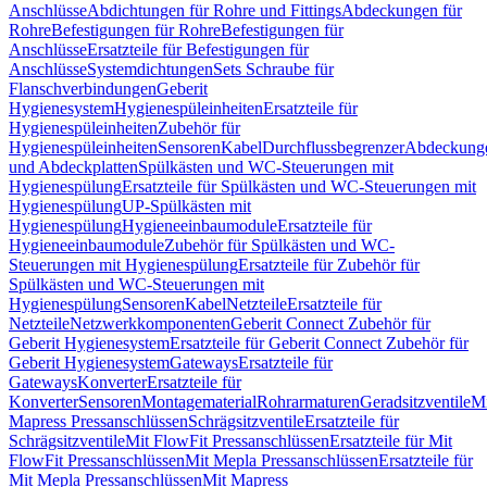
Anschlüsse
Abdichtungen für Rohre und Fittings
Abdeckungen für
Rohre
Befestigungen für Rohre
Befestigungen für
Anschlüsse
Ersatzteile für Befestigungen für
Anschlüsse
Systemdichtungen
Sets Schraube für
Flanschverbindungen
Geberit
Hygienesystem
Hygienespüleinheiten
Ersatzteile für
Hygienespüleinheiten
Zubehör für
Hygienespüleinheiten
Sensoren
Kabel
Durchflussbegrenzer
Abdeckung
und Abdeckplatten
Spülkästen und WC-Steuerungen mit
Hygienespülung
Ersatzteile für Spülkästen und WC-Steuerungen mit
Hygienespülung
UP-Spülkästen mit
Hygienespülung
Hygieneeinbaumodule
Ersatzteile für
Hygieneeinbaumodule
Zubehör für Spülkästen und WC-
Steuerungen mit Hygienespülung
Ersatzteile für Zubehör für
Spülkästen und WC-Steuerungen mit
Hygienespülung
Sensoren
Kabel
Netzteile
Ersatzteile für
Netzteile
Netzwerkkomponenten
Geberit Connect Zubehör für
Geberit Hygienesystem
Ersatzteile für Geberit Connect Zubehör für
Geberit Hygienesystem
Gateways
Ersatzteile für
Gateways
Konverter
Ersatzteile für
Konverter
Sensoren
Montagematerial
Rohrarmaturen
Geradsitzventile
Mi
Mapress Pressanschlüssen
Schrägsitzventile
Ersatzteile für
Schrägsitzventile
Mit FlowFit Pressanschlüssen
Ersatzteile für Mit
FlowFit Pressanschlüssen
Mit Mepla Pressanschlüssen
Ersatzteile für
Mit Mepla Pressanschlüssen
Mit Mapress