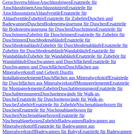
Geruchsverschlüsse
Anschlussbögen
Ersatzteile für
Anschlussbögen
Anschlussstutzen
Ersatzteile für
Anschlussstutzen
Ablaufventile
Ersatzteile für
Ablaufventile
Zubehör
Ersatzteile für Zubehör
Duschen und
Badewannen
Duschen
Bodenentwässerung für Duschen
Ersatzteile
für Bodenentwässerung für Duschen
Duschrinnen
Ersatzteile für
Duschrinnen
Zubehör für Duschrinnen
Ersatzteile für Zubehör für
Duschrinnen
Duschbodenabläufe
Ersatzteile für
Duschbodenabläufe
Zubehör für Duschbodenabläufe
Ersatzteile für
Zubehör für Duschbodenabläufe
Wandabläufe
Ersatzteile für
Wandabläufe
Zubehör für Wandabläufe
Ersatzteile für Zubehör für
Wandabläufe
Duschwannen und Duschflächen
Ersatzteile für
Duschwannen und Duschflächen
Duschflächen aus
Mineralwerkstoff und Geberit Duofix
Installationselemente
Duschflächen aus Mineralwerkstoff
Ersatzteile
für Duschflächen aus Mineralwerkstoff
Montageelemente
Ersatzteile
für Montageelemente
Zubehör
Duschabtrennungen
Ersatzteile für
Duschabtrennungen
Duschseitenwände für Walk-in-
Dusche
Ersatzteile für Duschseitenwände für Walk-in-
Dusche
Zubehör
Ersatzteile für Zubehör
Nischenablageboxen für
Duschen
Ersatzteile für Nischenablageboxen für
Duschen
Nischenablageboxen
Ersatzteile für
Nischenablageboxen
Zubehör
Badewannen
Badewannen aus
Mineralwerkstoff
Ersatzteile für Badewannen aus
Mineralwerkstoff
Badewannen für Babys
Ersatzteile für Badewannen