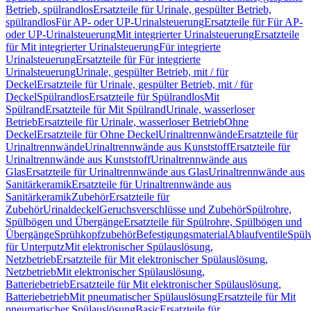
Betrieb, spülrandlos
Ersatzteile für Urinale, gespülter Betrieb,
spülrandlos
Für AP- oder UP-Urinalsteuerung
Ersatzteile für Für AP-
oder UP-Urinalsteuerung
Mit integrierter Urinalsteuerung
Ersatzteile
für Mit integrierter Urinalsteuerung
Für integrierte
Urinalsteuerung
Ersatzteile für Für integrierte
Urinalsteuerung
Urinale, gespülter Betrieb, mit / für
Deckel
Ersatzteile für Urinale, gespülter Betrieb, mit / für
Deckel
Spülrandlos
Ersatzteile für Spülrandlos
Mit
Spülrand
Ersatzteile für Mit Spülrand
Urinale, wasserloser
Betrieb
Ersatzteile für Urinale, wasserloser Betrieb
Ohne
Deckel
Ersatzteile für Ohne Deckel
Urinaltrennwände
Ersatzteile für
Urinaltrennwände
Urinaltrennwände aus Kunststoff
Ersatzteile für
Urinaltrennwände aus Kunststoff
Urinaltrennwände aus
Glas
Ersatzteile für Urinaltrennwände aus Glas
Urinaltrennwände aus
Sanitärkeramik
Ersatzteile für Urinaltrennwände aus
Sanitärkeramik
Zubehör
Ersatzteile für
Zubehör
Urinaldeckel
Geruchsverschlüsse und Zubehör
Spülrohre,
Spülbögen und Übergänge
Ersatzteile für Spülrohre, Spülbögen und
Übergänge
Sprühkopfzubehör
Befestigungsmaterial
Ablaufventile
Spülv
für Unterputz
Mit elektronischer Spülauslösung,
Netzbetrieb
Ersatzteile für Mit elektronischer Spülauslösung,
Netzbetrieb
Mit elektronischer Spülauslösung,
Batteriebetrieb
Ersatzteile für Mit elektronischer Spülauslösung,
Batteriebetrieb
Mit pneumatischer Spülauslösung
Ersatzteile für Mit
pneumatischer Spülauslösung
Basic
Ersatzteile für