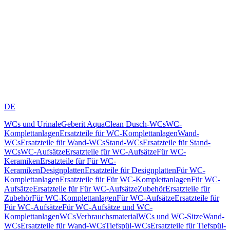
DE
WCs und Urinale
Geberit AquaClean Dusch-WCs
WC-
Komplettanlagen
Ersatzteile für WC-Komplettanlagen
Wand-
WCs
Ersatzteile für Wand-WCs
Stand-WCs
Ersatzteile für Stand-
WCs
WC-Aufsätze
Ersatzteile für WC-Aufsätze
Für WC-
Keramiken
Ersatzteile für Für WC-
Keramiken
Designplatten
Ersatzteile für Designplatten
Für WC-
Komplettanlagen
Ersatzteile für Für WC-Komplettanlagen
Für WC-
Aufsätze
Ersatzteile für Für WC-Aufsätze
Zubehör
Ersatzteile für
Zubehör
Für WC-Komplettanlagen
Für WC-Aufsätze
Ersatzteile für
Für WC-Aufsätze
Für WC-Aufsätze und WC-
Komplettanlagen
WCs
Verbrauchsmaterial
WCs und WC-Sitze
Wand-
WCs
Ersatzteile für Wand-WCs
Tiefspül-WCs
Ersatzteile für Tiefspül-