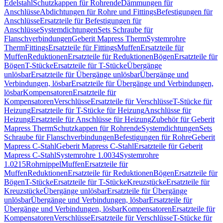
Edelstahl
Schutzkappen für Rohrende
Dämmungen für
Anschlüsse
Abdichtungen für Rohre und Fittings
Befestigungen für
Anschlüsse
Ersatzteile für Befestigungen für
Anschlüsse
Systemdichtungen
Sets Schraube für
Flanschverbindungen
Geberit Mapress Therm
Systemrohre
Therm
Fittings
Ersatzteile für Fittings
Muffen
Ersatzteile für
Muffen
Reduktionen
Ersatzteile für Reduktionen
Bögen
Ersatzteile für
Bögen
T-Stücke
Ersatzteile für T-Stücke
Übergänge
unlösbar
Ersatzteile für Übergänge unlösbar
Übergänge und
Verbindungen, lösbar
Ersatzteile für Übergänge und Verbindungen,
lösbar
Kompensatoren
Ersatzteile für
Kompensatoren
Verschlüsse
Ersatzteile für Verschlüsse
T-Stücke für
Heizung
Ersatzteile für T-Stücke für Heizung
Anschlüsse für
Heizung
Ersatzteile für Anschlüsse für Heizung
Zubehör für Geberit
Mapress Therm
Schutzkappen für Rohrende
Systemdichtungen
Sets
Schraube für Flanschverbindungen
Befestigungen für Rohre
Geberit
Mapress C-Stahl
Geberit Mapress C-Stahl
Ersatzteile für Geberit
Mapress C-Stahl
Systemrohre 1.0034
Systemrohre
1.0215
Rohrnippel
Muffen
Ersatzteile für
Muffen
Reduktionen
Ersatzteile für Reduktionen
Bögen
Ersatzteile für
Bögen
T-Stücke
Ersatzteile für T-Stücke
Kreuzstücke
Ersatzteile für
Kreuzstücke
Übergänge unlösbar
Ersatzteile für Übergänge
unlösbar
Übergänge und Verbindungen, lösbar
Ersatzteile für
Übergänge und Verbindungen, lösbar
Kompensatoren
Ersatzteile für
Kompensatoren
Verschlüsse
Ersatzteile für Verschlüsse
T-Stücke für