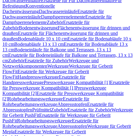
Dachwassereinläufe
Ersatzteile für Für Dachwassereinläufe
Für
Befestigung
Konventionelle
Dachentwässerung
Dachwassereinläufe
Ersatzteile für
Dachwassereinläufe
Dampfsperrenelemente
Ersatzteile für
Dampfsperrenelemente
Zubehör
Ersatzteile für
Zubehör
Bodenentwässerung
Flächenentwässerung für drinnen und
draußen
Ersatzteile für Flächenentwässerung für drinnen und
draußen
Bodenabläufe 10 x 10 cm
Ersatzteile für Bodenabläufe 10 x
10 cm
Bodenabläufe 13 x 13 cm
Ersatzteile für Bodenabläufe 13 x
13 cm
Bodeneinläufe für Balkone und Terrassen, 13 x 13
cm
Ersatzteile für Bodeneinläufe für Balkone und Terrassen, 13 x 13
cm
Zubehör
Ersatzteile für Zubehör
Werkzeuge und
Netzwerkkomponenten
Werkzeuge
Werkzeuge für Geberit
FlowFit
Ersatzteile für Werkzeuge für Geberit
FlowFit
Handpresswerkzeuge
Ersatzteile für
Handpresswerkzeuge
Presswerkzeuge Kompatibilität [1]
Ersatzteile
für Presswerkzeuge Kompatibilität [1]
Presswerkzeuge
Kompatibilität [2]
Ersatzteile für Presswerkzeuge Kompatibilität
[2]
Rohrbearbeitungswerkzeuge
Ersatzteile für
Rohrbearbeitungswerkzeuge
Abpressstopfen
Ersatzteile für
Abpressstopfen
Prüfmittel
Zubehör
Ersatzteile für Zubehör
Werkzeuge
für Geberit PushFit
Ersatzteile für Werkzeuge für Geberit
PushFit
Rohrbearbeitungswerkzeuge
Ersatzteile für
Rohrbearbeitungswerkzeuge
Abpressstopfen
Werkzeuge für Geberit
Mepla
Ersatzteile für Werkzeuge für Geberit