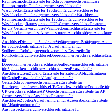
Raumsparmodell
Ersatzteile für Rohrbogengeruchsverschlüsse,
Raumsparmodell
Tauchrohrgeruchsverschlüsse für
Waschbecken
Ersatzteile für Tauchrohrgeruchsverschlüsse für
Waschbecken
Tauchrohrgeruchsverschlüsse für Waschbecken,
Raumsparmodell
Ersatzteile für Tauchrohrgeruchsverschlüsse für
Waschbecken, Raumsparmodell
UP-Geruchsverschlüsse
Ersatzteile
für UP-Geruchsverschlüsse
Waschbeckenanschlüsse
Ersatzteile für
Waschbeckenanschlüsse
Anschlussstutzen
Anschlussbögen
Abdeckung
für
Anschlüsse
Dichtungen
Standrohre
Verlängerungen
Betätigungen
Ablauf
für Spülbecken
Ersatzteile für Ablaufgarnituren für
Spülbecken
Rohrbogengeruchsverschlüsse
Ersatzteile für
Rohrbogengeruchsverschlüsse
Doppelkammergeruchsverschlüsse
Ersa
für
Doppelkammergeruchsverschlüsse
Spülbeckenanschlüsse
Ersatzteile
für Spülbeckenanschlüsse
Anschlussstutzen
Ersatzteile für
Anschlussstutzen
Zubehör
Ersatzteile für Zubehör
Ablaufgarnituren
für Geräte
Ersatzteile für Ablaufgarnituren für
Geräte
Rohrbogengeruchsverschlüsse
Ersatzteile für
Rohrbogengeruchsverschlüsse
UP-Geruchsverschlüsse
Ersatzteile für
UP-Geruchsverschlüsse
AP-Geruchsverschlüsse
Ersatzteile für AP-
Geruchsverschlüsse
Anschlüsse
Ersatzteile für
Anschlüsse
Zubehör
Ablaufgarnituren für Ausgussbecken
Ersatzteile
für Ablaufgarnituren für
Ausgussbecken
Geruchsverschlüsse
Ersatzteile für