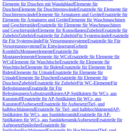
Elemente für Duschen mit Wandablauf
Elemente für
Duschen
Elemente für Duschtrennwände
Ersatzteile für Elemente für
Duschtrennwände
Elemente für Armaturen und Geräte
Ersatzteile für
Elemente für Armaturen und Geräte
Elemente für Waschmaschinen
und Geschirrspüler
Ersatzteile für Elemente für Waschmaschinen
und Geschirrspüler
Elemente für Konsollasten
Zubehör
Ersatzteile für
Zubehör
Zubehör
Ersatzteile für Zubehör
Für Systemwände
Ersatzteile
für Für Systemwände
Für Versorgungssysteme
Ersatzteile für Für
Versorgungssysteme
Für Entwässerung
Geberit
Kombifix
Montageelemente
Ersatzteile für
Montageelemente
Elemente für WCs
Ersatzteile für Elemente für
WCs
Elemente für Waschtische
Ersatzteile für Elemente für
Waschtische
Elemente für Bidets
Ersatzteile für Elemente für
Bidets
Elemente für Urinale
Ersatzteile für Elemente für
Urinale
Elemente für Duschen
Ersatzteile für Elemente für
Duschen
Zubehör
Ersatzteile für Zubehör
Für WC-Elemente
Für
Befestigungen
Ersatzteile für Für
Befestigungen
Aufputzspülkästen
AP-Spülkästen für WCs, aus
Kunststoff
Ersatzteile für AP-Spülkästen für WCs, aus
Kunststoff
Aufgesetzt
Ersatzteile für Aufgesetzt
Tief- und
halbhochhängend
Ersatzteile für Tief- und halbhochhängend
AP-
Spülkästen für WCs, aus Sanitärkeramik
Ersatzteile für AP-
Spülkästen für WCs, aus Sanitärkeramik
Aufgesetzt
Ersatzteile für
Aufgesetzt
Spülrohre
Ersatzteile für
Spülrohre
Hochhängend
Ersatzteile für Hochhängend
Tief- und