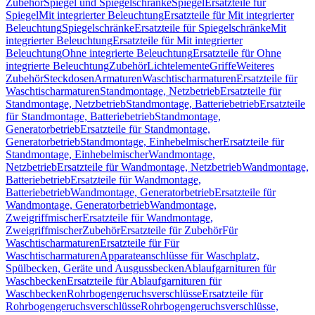
Zubehör
Spiegel und Spiegelschränke
Spiegel
Ersatzteile für
Spiegel
Mit integrierter Beleuchtung
Ersatzteile für Mit integrierter
Beleuchtung
Spiegelschränke
Ersatzteile für Spiegelschränke
Mit
integrierter Beleuchtung
Ersatzteile für Mit integrierter
Beleuchtung
Ohne integrierte Beleuchtung
Ersatzteile für Ohne
integrierte Beleuchtung
Zubehör
Lichtelemente
Griffe
Weiteres
Zubehör
Steckdosen
Armaturen
Waschtischarmaturen
Ersatzteile für
Waschtischarmaturen
Standmontage, Netzbetrieb
Ersatzteile für
Standmontage, Netzbetrieb
Standmontage, Batteriebetrieb
Ersatzteile
für Standmontage, Batteriebetrieb
Standmontage,
Generatorbetrieb
Ersatzteile für Standmontage,
Generatorbetrieb
Standmontage, Einhebelmischer
Ersatzteile für
Standmontage, Einhebelmischer
Wandmontage,
Netzbetrieb
Ersatzteile für Wandmontage, Netzbetrieb
Wandmontage,
Batteriebetrieb
Ersatzteile für Wandmontage,
Batteriebetrieb
Wandmontage, Generatorbetrieb
Ersatzteile für
Wandmontage, Generatorbetrieb
Wandmontage,
Zweigriffmischer
Ersatzteile für Wandmontage,
Zweigriffmischer
Zubehör
Ersatzteile für Zubehör
Für
Waschtischarmaturen
Ersatzteile für Für
Waschtischarmaturen
Apparateanschlüsse für Waschplatz,
Spülbecken, Geräte und Ausgussbecken
Ablaufgarnituren für
Waschbecken
Ersatzteile für Ablaufgarnituren für
Waschbecken
Rohrbogengeruchsverschlüsse
Ersatzteile für
Rohrbogengeruchsverschlüsse
Rohrbogengeruchsverschlüsse,