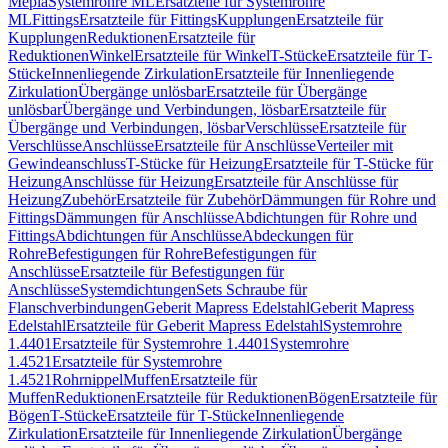
Mepla
Systemrohre ML
Ersatzteile für Systemrohre
ML
Fittings
Ersatzteile für Fittings
Kupplungen
Ersatzteile für
Kupplungen
Reduktionen
Ersatzteile für
Reduktionen
Winkel
Ersatzteile für Winkel
T-Stücke
Ersatzteile für T-
Stücke
Innenliegende Zirkulation
Ersatzteile für Innenliegende
Zirkulation
Übergänge unlösbar
Ersatzteile für Übergänge
unlösbar
Übergänge und Verbindungen, lösbar
Ersatzteile für
Übergänge und Verbindungen, lösbar
Verschlüsse
Ersatzteile für
Verschlüsse
Anschlüsse
Ersatzteile für Anschlüsse
Verteiler mit
Gewindeanschluss
T-Stücke für Heizung
Ersatzteile für T-Stücke für
Heizung
Anschlüsse für Heizung
Ersatzteile für Anschlüsse für
Heizung
Zubehör
Ersatzteile für Zubehör
Dämmungen für Rohre und
Fittings
Dämmungen für Anschlüsse
Abdichtungen für Rohre und
Fittings
Abdichtungen für Anschlüsse
Abdeckungen für
Rohre
Befestigungen für Rohre
Befestigungen für
Anschlüsse
Ersatzteile für Befestigungen für
Anschlüsse
Systemdichtungen
Sets Schraube für
Flanschverbindungen
Geberit Mapress Edelstahl
Geberit Mapress
Edelstahl
Ersatzteile für Geberit Mapress Edelstahl
Systemrohre
1.4401
Ersatzteile für Systemrohre 1.4401
Systemrohre
1.4521
Ersatzteile für Systemrohre
1.4521
Rohrnippel
Muffen
Ersatzteile für
Muffen
Reduktionen
Ersatzteile für Reduktionen
Bögen
Ersatzteile für
Bögen
T-Stücke
Ersatzteile für T-Stücke
Innenliegende
Zirkulation
Ersatzteile für Innenliegende Zirkulation
Übergänge