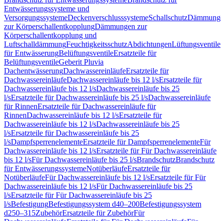
Entwässerungssysteme und
Versorgungssysteme
Deckenverschlusssysteme
Schallschutz
Dämmung
zur Körperschallentkopplung
Dämmungen zur
Körperschallentkopplung und
Luftschalldämmung
Feuchtigkeitsschutz
Abdichtungen
Lüftungsventile
für Entwässerung
Belüftungsventile
Ersatzteile für
Belüftungsventile
Geberit Pluvia
Dachentwässerung
Dachwassereinläufe
Ersatzteile für
Dachwassereinläufe
Dachwassereinläufe bis 12 l/s
Ersatzteile für
Dachwassereinläufe bis 12 l/s
Dachwassereinläufe bis 25
l/s
Ersatzteile für Dachwassereinläufe bis 25 l/s
Dachwassereinläufe
für Rinnen
Ersatzteile für Dachwassereinläufe für
Rinnen
Dachwassereinläufe bis 12 l/s
Ersatzteile für
Dachwassereinläufe bis 12 l/s
Dachwassereinläufe bis 25
l/s
Ersatzteile für Dachwassereinläufe bis 25
l/s
Dampfsperrenelemente
Ersatzteile für Dampfsperrenelemente
Für
Dachwassereinläufe bis 12 l/s
Ersatzteile für Für Dachwassereinläufe
bis 12 l/s
Für Dachwassereinläufe bis 25 l/s
Brandschutz
Brandschutz
für Entwässerungssysteme
Notüberläufe
Ersatzteile für
Notüberläufe
Für Dachwassereinläufe bis 12 l/s
Ersatzteile für Für
Dachwassereinläufe bis 12 l/s
Für Dachwassereinläufe bis 25
l/s
Ersatzteile für Für Dachwassereinläufe bis 25
l/s
Befestigung
Befestigungssystem d40–200
Befestigungssystem
d250–315
Zubehör
Ersatzteile für Zubehör
Für