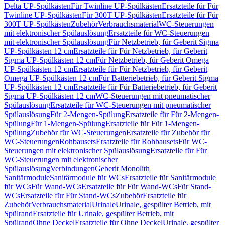
Delta UP-Spülkästen
Für Twinline UP-Spülkästen
Ersatzteile für Für
Twinline UP-Spülkästen
Für 300T UP-Spülkästen
Ersatzteile für Für
300T UP-Spülkästen
Zubehör
Verbrauchsmaterial
WC-Steuerungen
mit elektronischer Spülauslösung
Ersatzteile für WC-Steuerungen
mit elektronischer Spülauslösung
Für Netzbetrieb, für Geberit Sigma
UP-Spülkästen 12 cm
Ersatzteile für Für Netzbetrieb, für Geberit
Sigma UP-Spülkästen 12 cm
Für Netzbetrieb, für Geberit Omega
UP-Spülkästen 12 cm
Ersatzteile für Für Netzbetrieb, für Geberit
Omega UP-Spülkästen 12 cm
Für Batteriebetrieb, für Geberit Sigma
UP-Spülkästen 12 cm
Ersatzteile für Für Batteriebetrieb, für Geberit
Sigma UP-Spülkästen 12 cm
WC-Steuerungen mit pneumatischer
Spülauslösung
Ersatzteile für WC-Steuerungen mit pneumatischer
Spülauslösung
Für 2-Mengen-Spülung
Ersatzteile für Für 2-Mengen-
Spülung
Für 1-Mengen-Spülung
Ersatzteile für Für 1-Mengen-
Spülung
Zubehör für WC-Steuerungen
Ersatzteile für Zubehör für
WC-Steuerungen
Rohbausets
Ersatzteile für Rohbausets
Für WC-
Steuerungen mit elektronischer Spülauslösung
Ersatzteile für Für
WC-Steuerungen mit elektronischer
Spülauslösung
Verbindungen
Geberit Monolith
Sanitärmodule
Sanitärmodule für WCs
Ersatzteile für Sanitärmodule
für WCs
Für Wand-WCs
Ersatzteile für Für Wand-WCs
Für Stand-
WCs
Ersatzteile für Für Stand-WCs
Zubehör
Ersatzteile für
Zubehör
Verbrauchsmaterial
Urinale
Urinale, gespülter Betrieb, mit
Spülrand
Ersatzteile für Urinale, gespülter Betrieb, mit
Spülrand
Ohne Deckel
Ersatzteile für Ohne Deckel
Urinale, gespülter