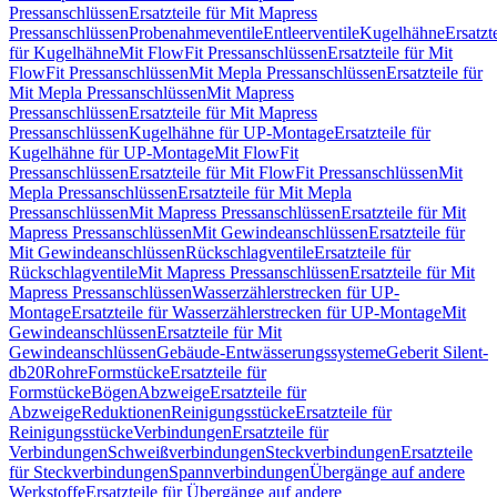
Pressanschlüssen
Ersatzteile für Mit Mapress
Pressanschlüssen
Probenahmeventile
Entleerventile
Kugelhähne
Ersatzt
für Kugelhähne
Mit FlowFit Pressanschlüssen
Ersatzteile für Mit
FlowFit Pressanschlüssen
Mit Mepla Pressanschlüssen
Ersatzteile für
Mit Mepla Pressanschlüssen
Mit Mapress
Pressanschlüssen
Ersatzteile für Mit Mapress
Pressanschlüssen
Kugelhähne für UP-Montage
Ersatzteile für
Kugelhähne für UP-Montage
Mit FlowFit
Pressanschlüssen
Ersatzteile für Mit FlowFit Pressanschlüssen
Mit
Mepla Pressanschlüssen
Ersatzteile für Mit Mepla
Pressanschlüssen
Mit Mapress Pressanschlüssen
Ersatzteile für Mit
Mapress Pressanschlüssen
Mit Gewindeanschlüssen
Ersatzteile für
Mit Gewindeanschlüssen
Rückschlagventile
Ersatzteile für
Rückschlagventile
Mit Mapress Pressanschlüssen
Ersatzteile für Mit
Mapress Pressanschlüssen
Wasserzählerstrecken für UP-
Montage
Ersatzteile für Wasserzählerstrecken für UP-Montage
Mit
Gewindeanschlüssen
Ersatzteile für Mit
Gewindeanschlüssen
Gebäude-Entwässerungssysteme
Geberit Silent-
db20
Rohre
Formstücke
Ersatzteile für
Formstücke
Bögen
Abzweige
Ersatzteile für
Abzweige
Reduktionen
Reinigungsstücke
Ersatzteile für
Reinigungsstücke
Verbindungen
Ersatzteile für
Verbindungen
Schweißverbindungen
Steckverbindungen
Ersatzteile
für Steckverbindungen
Spannverbindungen
Übergänge auf andere
Werkstoffe
Ersatzteile für Übergänge auf andere