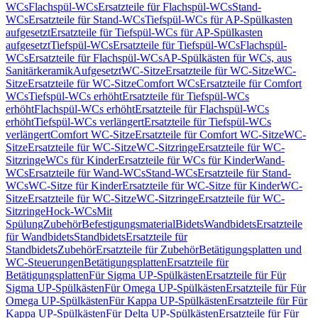
WCs
Flachspül-WCs
Ersatzteile für Flachspül-WCs
Stand-
WCs
Ersatzteile für Stand-WCs
Tiefspül-WCs für AP-Spülkasten
aufgesetzt
Ersatzteile für Tiefspül-WCs für AP-Spülkasten
aufgesetzt
Tiefspül-WCs
Ersatzteile für Tiefspül-WCs
Flachspül-
WCs
Ersatzteile für Flachspül-WCs
AP-Spülkästen für WCs, aus
Sanitärkeramik
Aufgesetzt
WC-Sitze
Ersatzteile für WC-Sitze
WC-
Sitze
Ersatzteile für WC-Sitze
Comfort WCs
Ersatzteile für Comfort
WCs
Tiefspül-WCs erhöht
Ersatzteile für Tiefspül-WCs
erhöht
Flachspül-WCs erhöht
Ersatzteile für Flachspül-WCs
erhöht
Tiefspül-WCs verlängert
Ersatzteile für Tiefspül-WCs
verlängert
Comfort WC-Sitze
Ersatzteile für Comfort WC-Sitze
WC-
Sitze
Ersatzteile für WC-Sitze
WC-Sitzringe
Ersatzteile für WC-
Sitzringe
WCs für Kinder
Ersatzteile für WCs für Kinder
Wand-
WCs
Ersatzteile für Wand-WCs
Stand-WCs
Ersatzteile für Stand-
WCs
WC-Sitze für Kinder
Ersatzteile für WC-Sitze für Kinder
WC-
Sitze
Ersatzteile für WC-Sitze
WC-Sitzringe
Ersatzteile für WC-
Sitzringe
Hock-WCs
Mit
Spülung
Zubehör
Befestigungsmaterial
Bidets
Wandbidets
Ersatzteile
für Wandbidets
Standbidets
Ersatzteile für
Standbidets
Zubehör
Ersatzteile für Zubehör
Betätigungsplatten und
WC-Steuerungen
Betätigungsplatten
Ersatzteile für
Betätigungsplatten
Für Sigma UP-Spülkästen
Ersatzteile für Für
Sigma UP-Spülkästen
Für Omega UP-Spülkästen
Ersatzteile für Für
Omega UP-Spülkästen
Für Kappa UP-Spülkästen
Ersatzteile für Für
Kappa UP-Spülkästen
Für Delta UP-Spülkästen
Ersatzteile für Für