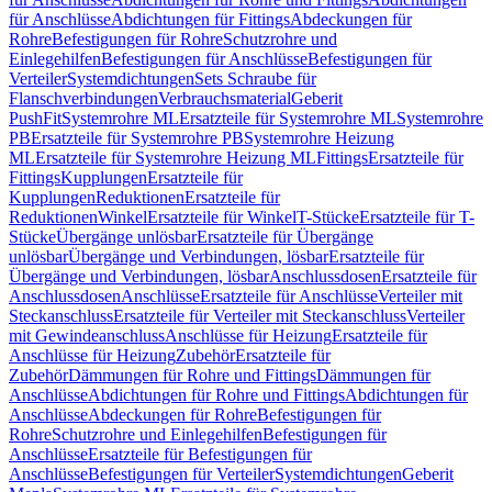
für Anschlüsse
Abdichtungen für Fittings
Abdeckungen für
Rohre
Befestigungen für Rohre
Schutzrohre und
Einlegehilfen
Befestigungen für Anschlüsse
Befestigungen für
Verteiler
Systemdichtungen
Sets Schraube für
Flanschverbindungen
Verbrauchsmaterial
Geberit
PushFit
Systemrohre ML
Ersatzteile für Systemrohre ML
Systemrohre
PB
Ersatzteile für Systemrohre PB
Systemrohre Heizung
ML
Ersatzteile für Systemrohre Heizung ML
Fittings
Ersatzteile für
Fittings
Kupplungen
Ersatzteile für
Kupplungen
Reduktionen
Ersatzteile für
Reduktionen
Winkel
Ersatzteile für Winkel
T-Stücke
Ersatzteile für T-
Stücke
Übergänge unlösbar
Ersatzteile für Übergänge
unlösbar
Übergänge und Verbindungen, lösbar
Ersatzteile für
Übergänge und Verbindungen, lösbar
Anschlussdosen
Ersatzteile für
Anschlussdosen
Anschlüsse
Ersatzteile für Anschlüsse
Verteiler mit
Steckanschluss
Ersatzteile für Verteiler mit Steckanschluss
Verteiler
mit Gewindeanschluss
Anschlüsse für Heizung
Ersatzteile für
Anschlüsse für Heizung
Zubehör
Ersatzteile für
Zubehör
Dämmungen für Rohre und Fittings
Dämmungen für
Anschlüsse
Abdichtungen für Rohre und Fittings
Abdichtungen für
Anschlüsse
Abdeckungen für Rohre
Befestigungen für
Rohre
Schutzrohre und Einlegehilfen
Befestigungen für
Anschlüsse
Ersatzteile für Befestigungen für
Anschlüsse
Befestigungen für Verteiler
Systemdichtungen
Geberit