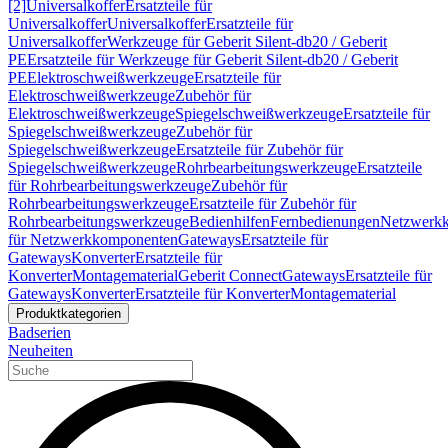
[2]
Universalkoffer
Ersatzteile für
Universalkoffer
Universalkoffer
Ersatzteile für
Universalkoffer
Werkzeuge für Geberit Silent-db20 / Geberit
PE
Ersatzteile für Werkzeuge für Geberit Silent-db20 / Geberit
PE
Elektroschweißwerkzeuge
Ersatzteile für
Elektroschweißwerkzeuge
Zubehör für
Elektroschweißwerkzeuge
Spiegelschweißwerkzeuge
Ersatzteile für
Spiegelschweißwerkzeuge
Zubehör für
Spiegelschweißwerkzeuge
Ersatzteile für Zubehör für
Spiegelschweißwerkzeuge
Rohrbearbeitungswerkzeuge
Ersatzteile
für Rohrbearbeitungswerkzeuge
Zubehör für
Rohrbearbeitungswerkzeuge
Ersatzteile für Zubehör für
Rohrbearbeitungswerkzeuge
Bedienhilfen
Fernbedienungen
Netzwerk
für Netzwerkkomponenten
Gateways
Ersatzteile für
Gateways
Konverter
Ersatzteile für
Konverter
Montagematerial
Geberit Connect
Gateways
Ersatzteile für
Gateways
Konverter
Ersatzteile für Konverter
Montagematerial
Produktkategorien
Badserien
Neuheiten