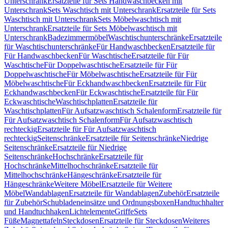
Unterschrank
Ersatzteile für Sets Handwaschbecken mit
Unterschrank
Sets Waschtisch mit Unterschrank
Ersatzteile für Sets
Waschtisch mit Unterschrank
Sets Möbelwaschtisch mit
Unterschrank
Ersatzteile für Sets Möbelwaschtisch mit
Unterschrank
Badezimmermöbel
Waschtischunterschränke
Ersatzteile
für Waschtischunterschränke
Für Handwaschbecken
Ersatzteile für
Für Handwaschbecken
Für Waschtische
Ersatzteile für Für
Waschtische
Für Doppelwaschtische
Ersatzteile für Für
Doppelwaschtische
Für Möbelwaschtische
Ersatzteile für Für
Möbelwaschtische
Für Eckhandwaschbecken
Ersatzteile für Für
Eckhandwaschbecken
Für Eckwaschtische
Ersatzteile für Für
Eckwaschtische
Waschtischplatten
Ersatzteile für
Waschtischplatten
Für Aufsatzwaschtisch Schalenform
Ersatzteile für
Für Aufsatzwaschtisch Schalenform
Für Aufsatzwaschtisch
rechteckig
Ersatzteile für Für Aufsatzwaschtisch
rechteckig
Seitenschränke
Ersatzteile für Seitenschränke
Niedrige
Seitenschränke
Ersatzteile für Niedrige
Seitenschränke
Hochschränke
Ersatzteile für
Hochschränke
Mittelhochschränke
Ersatzteile für
Mittelhochschränke
Hängeschränke
Ersatzteile für
Hängeschränke
Weitere Möbel
Ersatzteile für Weitere
Möbel
Wandablagen
Ersatzteile für Wandablagen
Zubehör
Ersatzteile
für Zubehör
Schubladeneinsätze und Ordnungsboxen
Handtuchhalter
und Handtuchhaken
Lichtelemente
Griffe
Sets
Füße
Magnettafeln
Steckdosen
Ersatzteile für Steckdosen
Weiteres