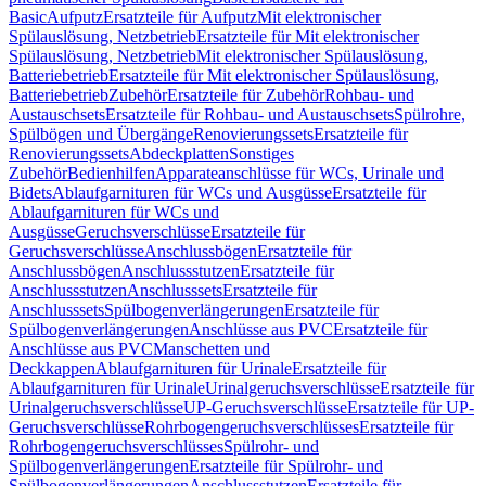
Basic
Aufputz
Ersatzteile für Aufputz
Mit elektronischer
Spülauslösung, Netzbetrieb
Ersatzteile für Mit elektronischer
Spülauslösung, Netzbetrieb
Mit elektronischer Spülauslösung,
Batteriebetrieb
Ersatzteile für Mit elektronischer Spülauslösung,
Batteriebetrieb
Zubehör
Ersatzteile für Zubehör
Rohbau- und
Austauschsets
Ersatzteile für Rohbau- und Austauschsets
Spülrohre,
Spülbögen und Übergänge
Renovierungssets
Ersatzteile für
Renovierungssets
Abdeckplatten
Sonstiges
Zubehör
Bedienhilfen
Apparateanschlüsse für WCs, Urinale und
Bidets
Ablaufgarnituren für WCs und Ausgüsse
Ersatzteile für
Ablaufgarnituren für WCs und
Ausgüsse
Geruchsverschlüsse
Ersatzteile für
Geruchsverschlüsse
Anschlussbögen
Ersatzteile für
Anschlussbögen
Anschlussstutzen
Ersatzteile für
Anschlussstutzen
Anschlusssets
Ersatzteile für
Anschlusssets
Spülbogenverlängerungen
Ersatzteile für
Spülbogenverlängerungen
Anschlüsse aus PVC
Ersatzteile für
Anschlüsse aus PVC
Manschetten und
Deckkappen
Ablaufgarnituren für Urinale
Ersatzteile für
Ablaufgarnituren für Urinale
Urinalgeruchsverschlüsse
Ersatzteile für
Urinalgeruchsverschlüsse
UP-Geruchsverschlüsse
Ersatzteile für UP-
Geruchsverschlüsse
Rohrbogengeruchsverschlüsses
Ersatzteile für
Rohrbogengeruchsverschlüsses
Spülrohr- und
Spülbogenverlängerungen
Ersatzteile für Spülrohr- und
Spülbogenverlängerungen
Anschlussstutzen
Ersatzteile für