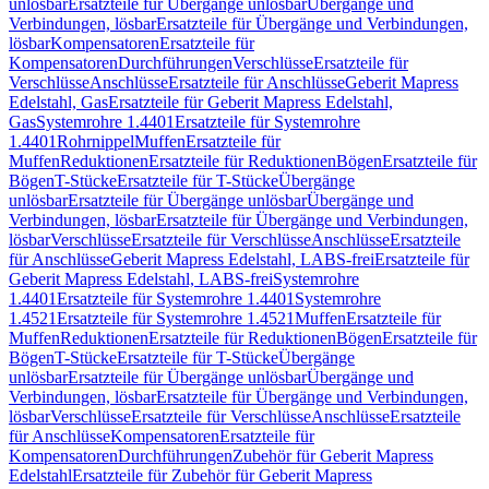
unlösbar
Ersatzteile für Übergänge unlösbar
Übergänge und
Verbindungen, lösbar
Ersatzteile für Übergänge und Verbindungen,
lösbar
Kompensatoren
Ersatzteile für
Kompensatoren
Durchführungen
Verschlüsse
Ersatzteile für
Verschlüsse
Anschlüsse
Ersatzteile für Anschlüsse
Geberit Mapress
Edelstahl, Gas
Ersatzteile für Geberit Mapress Edelstahl,
Gas
Systemrohre 1.4401
Ersatzteile für Systemrohre
1.4401
Rohrnippel
Muffen
Ersatzteile für
Muffen
Reduktionen
Ersatzteile für Reduktionen
Bögen
Ersatzteile für
Bögen
T-Stücke
Ersatzteile für T-Stücke
Übergänge
unlösbar
Ersatzteile für Übergänge unlösbar
Übergänge und
Verbindungen, lösbar
Ersatzteile für Übergänge und Verbindungen,
lösbar
Verschlüsse
Ersatzteile für Verschlüsse
Anschlüsse
Ersatzteile
für Anschlüsse
Geberit Mapress Edelstahl, LABS-frei
Ersatzteile für
Geberit Mapress Edelstahl, LABS-frei
Systemrohre
1.4401
Ersatzteile für Systemrohre 1.4401
Systemrohre
1.4521
Ersatzteile für Systemrohre 1.4521
Muffen
Ersatzteile für
Muffen
Reduktionen
Ersatzteile für Reduktionen
Bögen
Ersatzteile für
Bögen
T-Stücke
Ersatzteile für T-Stücke
Übergänge
unlösbar
Ersatzteile für Übergänge unlösbar
Übergänge und
Verbindungen, lösbar
Ersatzteile für Übergänge und Verbindungen,
lösbar
Verschlüsse
Ersatzteile für Verschlüsse
Anschlüsse
Ersatzteile
für Anschlüsse
Kompensatoren
Ersatzteile für
Kompensatoren
Durchführungen
Zubehör für Geberit Mapress
Edelstahl
Ersatzteile für Zubehör für Geberit Mapress