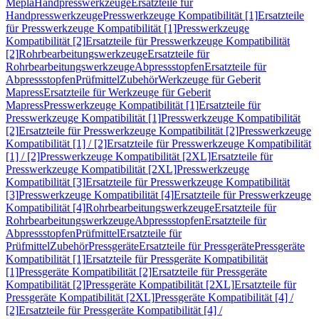
Mepla
Handpresswerkzeuge
Ersatzteile für
Handpresswerkzeuge
Presswerkzeuge Kompatibilität [1]
Ersatzteile
für Presswerkzeuge Kompatibilität [1]
Presswerkzeuge
Kompatibilität [2]
Ersatzteile für Presswerkzeuge Kompatibilität
[2]
Rohrbearbeitungswerkzeuge
Ersatzteile für
Rohrbearbeitungswerkzeuge
Abpressstopfen
Ersatzteile für
Abpressstopfen
Prüfmittel
Zubehör
Werkzeuge für Geberit
Mapress
Ersatzteile für Werkzeuge für Geberit
Mapress
Presswerkzeuge Kompatibilität [1]
Ersatzteile für
Presswerkzeuge Kompatibilität [1]
Presswerkzeuge Kompatibilität
[2]
Ersatzteile für Presswerkzeuge Kompatibilität [2]
Presswerkzeuge
Kompatibilität [1] / [2]
Ersatzteile für Presswerkzeuge Kompatibilität
[1] / [2]
Presswerkzeuge Kompatibilität [2XL]
Ersatzteile für
Presswerkzeuge Kompatibilität [2XL]
Presswerkzeuge
Kompatibilität [3]
Ersatzteile für Presswerkzeuge Kompatibilität
[3]
Presswerkzeuge Kompatibilität [4]
Ersatzteile für Presswerkzeuge
Kompatibilität [4]
Rohrbearbeitungswerkzeuge
Ersatzteile für
Rohrbearbeitungswerkzeuge
Abpressstopfen
Ersatzteile für
Abpressstopfen
Prüfmittel
Ersatzteile für
Prüfmittel
Zubehör
Pressgeräte
Ersatzteile für Pressgeräte
Pressgeräte
Kompatibilität [1]
Ersatzteile für Pressgeräte Kompatibilität
[1]
Pressgeräte Kompatibilität [2]
Ersatzteile für Pressgeräte
Kompatibilität [2]
Pressgeräte Kompatibilität [2XL]
Ersatzteile für
Pressgeräte Kompatibilität [2XL]
Pressgeräte Kompatibilität [4] /
[2]
Ersatzteile für Pressgeräte Kompatibilität [4] /