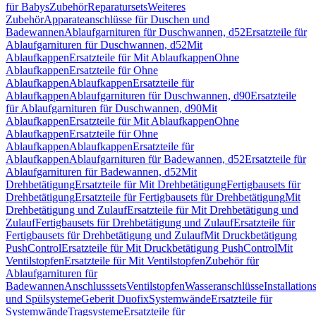
für Babys
Zubehör
Reparatursets
Weiteres
Zubehör
Apparateanschlüsse für Duschen und
Badewannen
Ablaufgarnituren für Duschwannen, d52
Ersatzteile für
Ablaufgarnituren für Duschwannen, d52
Mit
Ablaufkappen
Ersatzteile für Mit Ablaufkappen
Ohne
Ablaufkappen
Ersatzteile für Ohne
Ablaufkappen
Ablaufkappen
Ersatzteile für
Ablaufkappen
Ablaufgarnituren für Duschwannen, d90
Ersatzteile
für Ablaufgarnituren für Duschwannen, d90
Mit
Ablaufkappen
Ersatzteile für Mit Ablaufkappen
Ohne
Ablaufkappen
Ersatzteile für Ohne
Ablaufkappen
Ablaufkappen
Ersatzteile für
Ablaufkappen
Ablaufgarnituren für Badewannen, d52
Ersatzteile für
Ablaufgarnituren für Badewannen, d52
Mit
Drehbetätigung
Ersatzteile für Mit Drehbetätigung
Fertigbausets für
Drehbetätigung
Ersatzteile für Fertigbausets für Drehbetätigung
Mit
Drehbetätigung und Zulauf
Ersatzteile für Mit Drehbetätigung und
Zulauf
Fertigbausets für Drehbetätigung und Zulauf
Ersatzteile für
Fertigbausets für Drehbetätigung und Zulauf
Mit Druckbetätigung
PushControl
Ersatzteile für Mit Druckbetätigung PushControl
Mit
Ventilstopfen
Ersatzteile für Mit Ventilstopfen
Zubehör für
Ablaufgarnituren für
Badewannen
Anschlusssets
Ventilstopfen
Wasseranschlüsse
Installation
und Spülsysteme
Geberit Duofix
Systemwände
Ersatzteile für
Systemwände
Tragsysteme
Ersatzteile für