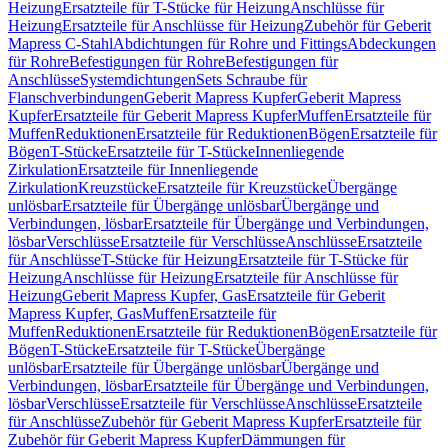
Heizung
Ersatzteile für T-Stücke für Heizung
Anschlüsse für
Heizung
Ersatzteile für Anschlüsse für Heizung
Zubehör für Geberit
Mapress C-Stahl
Abdichtungen für Rohre und Fittings
Abdeckungen
für Rohre
Befestigungen für Rohre
Befestigungen für
Anschlüsse
Systemdichtungen
Sets Schraube für
Flanschverbindungen
Geberit Mapress Kupfer
Geberit Mapress
Kupfer
Ersatzteile für Geberit Mapress Kupfer
Muffen
Ersatzteile für
Muffen
Reduktionen
Ersatzteile für Reduktionen
Bögen
Ersatzteile für
Bögen
T-Stücke
Ersatzteile für T-Stücke
Innenliegende
Zirkulation
Ersatzteile für Innenliegende
Zirkulation
Kreuzstücke
Ersatzteile für Kreuzstücke
Übergänge
unlösbar
Ersatzteile für Übergänge unlösbar
Übergänge und
Verbindungen, lösbar
Ersatzteile für Übergänge und Verbindungen,
lösbar
Verschlüsse
Ersatzteile für Verschlüsse
Anschlüsse
Ersatzteile
für Anschlüsse
T-Stücke für Heizung
Ersatzteile für T-Stücke für
Heizung
Anschlüsse für Heizung
Ersatzteile für Anschlüsse für
Heizung
Geberit Mapress Kupfer, Gas
Ersatzteile für Geberit
Mapress Kupfer, Gas
Muffen
Ersatzteile für
Muffen
Reduktionen
Ersatzteile für Reduktionen
Bögen
Ersatzteile für
Bögen
T-Stücke
Ersatzteile für T-Stücke
Übergänge
unlösbar
Ersatzteile für Übergänge unlösbar
Übergänge und
Verbindungen, lösbar
Ersatzteile für Übergänge und Verbindungen,
lösbar
Verschlüsse
Ersatzteile für Verschlüsse
Anschlüsse
Ersatzteile
für Anschlüsse
Zubehör für Geberit Mapress Kupfer
Ersatzteile für
Zubehör für Geberit Mapress Kupfer
Dämmungen für