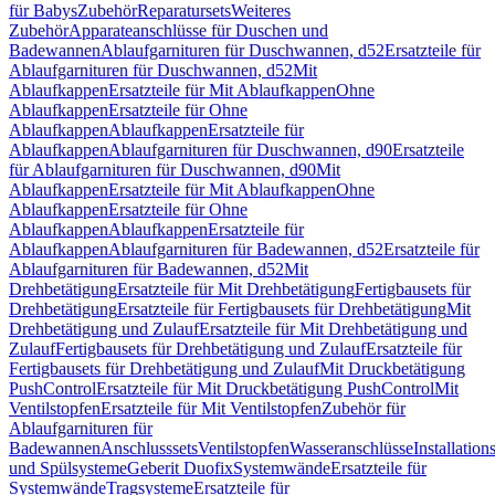
für Babys
Zubehör
Reparatursets
Weiteres
Zubehör
Apparateanschlüsse für Duschen und
Badewannen
Ablaufgarnituren für Duschwannen, d52
Ersatzteile für
Ablaufgarnituren für Duschwannen, d52
Mit
Ablaufkappen
Ersatzteile für Mit Ablaufkappen
Ohne
Ablaufkappen
Ersatzteile für Ohne
Ablaufkappen
Ablaufkappen
Ersatzteile für
Ablaufkappen
Ablaufgarnituren für Duschwannen, d90
Ersatzteile
für Ablaufgarnituren für Duschwannen, d90
Mit
Ablaufkappen
Ersatzteile für Mit Ablaufkappen
Ohne
Ablaufkappen
Ersatzteile für Ohne
Ablaufkappen
Ablaufkappen
Ersatzteile für
Ablaufkappen
Ablaufgarnituren für Badewannen, d52
Ersatzteile für
Ablaufgarnituren für Badewannen, d52
Mit
Drehbetätigung
Ersatzteile für Mit Drehbetätigung
Fertigbausets für
Drehbetätigung
Ersatzteile für Fertigbausets für Drehbetätigung
Mit
Drehbetätigung und Zulauf
Ersatzteile für Mit Drehbetätigung und
Zulauf
Fertigbausets für Drehbetätigung und Zulauf
Ersatzteile für
Fertigbausets für Drehbetätigung und Zulauf
Mit Druckbetätigung
PushControl
Ersatzteile für Mit Druckbetätigung PushControl
Mit
Ventilstopfen
Ersatzteile für Mit Ventilstopfen
Zubehör für
Ablaufgarnituren für
Badewannen
Anschlusssets
Ventilstopfen
Wasseranschlüsse
Installation
und Spülsysteme
Geberit Duofix
Systemwände
Ersatzteile für
Systemwände
Tragsysteme
Ersatzteile für