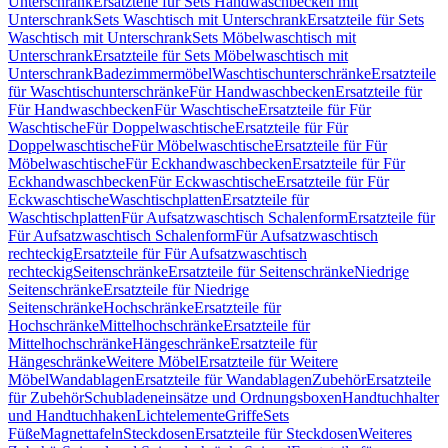
Unterschrank
Ersatzteile für Sets Handwaschbecken mit
Unterschrank
Sets Waschtisch mit Unterschrank
Ersatzteile für Sets
Waschtisch mit Unterschrank
Sets Möbelwaschtisch mit
Unterschrank
Ersatzteile für Sets Möbelwaschtisch mit
Unterschrank
Badezimmermöbel
Waschtischunterschränke
Ersatzteile
für Waschtischunterschränke
Für Handwaschbecken
Ersatzteile für
Für Handwaschbecken
Für Waschtische
Ersatzteile für Für
Waschtische
Für Doppelwaschtische
Ersatzteile für Für
Doppelwaschtische
Für Möbelwaschtische
Ersatzteile für Für
Möbelwaschtische
Für Eckhandwaschbecken
Ersatzteile für Für
Eckhandwaschbecken
Für Eckwaschtische
Ersatzteile für Für
Eckwaschtische
Waschtischplatten
Ersatzteile für
Waschtischplatten
Für Aufsatzwaschtisch Schalenform
Ersatzteile für
Für Aufsatzwaschtisch Schalenform
Für Aufsatzwaschtisch
rechteckig
Ersatzteile für Für Aufsatzwaschtisch
rechteckig
Seitenschränke
Ersatzteile für Seitenschränke
Niedrige
Seitenschränke
Ersatzteile für Niedrige
Seitenschränke
Hochschränke
Ersatzteile für
Hochschränke
Mittelhochschränke
Ersatzteile für
Mittelhochschränke
Hängeschränke
Ersatzteile für
Hängeschränke
Weitere Möbel
Ersatzteile für Weitere
Möbel
Wandablagen
Ersatzteile für Wandablagen
Zubehör
Ersatzteile
für Zubehör
Schubladeneinsätze und Ordnungsboxen
Handtuchhalter
und Handtuchhaken
Lichtelemente
Griffe
Sets
Füße
Magnettafeln
Steckdosen
Ersatzteile für Steckdosen
Weiteres