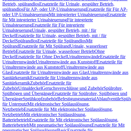
Betrieb, spülrandlos
Ersatzteile für Urinale, gespülter Betrieb,
spülrandlos
Für AP- oder UP-Urinalsteuerung
Ersatzteile für Für AP-
oder UP-Urinalsteuerung
Mit integrierter Urinalsteuerung
Ersatzteile
für Mit integrierter Urinalsteuerung
Für integrierte
Urinalsteuerung
Ersatzteile für Für integrierte
Urinalsteuerung
Urinale, gespülter Betrieb, mit / für
Deckel
Ersatzteile für Urinale, gespülter Betrieb, mit / für
Deckel
Spülrandlos
Ersatzteile für Spülrandlos
Mit
Spülrand
Ersatzteile für Mit Spülrand
Urinale, wasserloser
Betrieb
Ersatzteile für Urinale, wasserloser Betrieb
Ohne
Deckel
Ersatzteile für Ohne Deckel
Urinaltrennwände
Ersatzteile für
Urinaltrennwände
Urinaltrennwände aus Kunststoff
Ersatzteile für
Urinaltrennwände aus Kunststoff
Urinaltrennwände aus
Glas
Ersatzteile für Urinaltrennwände aus Glas
Urinaltrennwände aus
Sanitärkeramik
Ersatzteile für Urinaltrennwände aus
Sanitärkeramik
Zubehör
Ersatzteile für
Zubehör
Urinaldeckel
Geruchsverschlüsse und Zubehör
Spülrohre,
Spülbögen und Übergänge
Ersatzteile für Spülrohre, Spülbögen und
Übergänge
Sprühkopfzubehör
Befestigungsmaterial
Ablaufventile
Spülv
für Unterputz
Mit elektronischer Spülauslösung,
Netzbetrieb
Ersatzteile für Mit elektronischer Spülauslösung,
Netzbetrieb
Mit elektronischer Spülauslösung,
Batteriebetrieb
Ersatzteile für Mit elektronischer Spülauslösung,
Batteriebetrieb
Mit pneumatischer Spülauslösung
Ersatzteile für Mit
pneumatischer Spülauslösung
Basic
Ersatzteile für