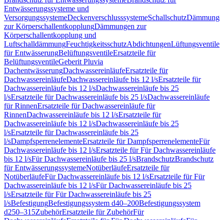
Entwässerungssysteme und
Versorgungssysteme
Deckenverschlusssysteme
Schallschutz
Dämmung
zur Körperschallentkopplung
Dämmungen zur
Körperschallentkopplung und
Luftschalldämmung
Feuchtigkeitsschutz
Abdichtungen
Lüftungsventile
für Entwässerung
Belüftungsventile
Ersatzteile für
Belüftungsventile
Geberit Pluvia
Dachentwässerung
Dachwassereinläufe
Ersatzteile für
Dachwassereinläufe
Dachwassereinläufe bis 12 l/s
Ersatzteile für
Dachwassereinläufe bis 12 l/s
Dachwassereinläufe bis 25
l/s
Ersatzteile für Dachwassereinläufe bis 25 l/s
Dachwassereinläufe
für Rinnen
Ersatzteile für Dachwassereinläufe für
Rinnen
Dachwassereinläufe bis 12 l/s
Ersatzteile für
Dachwassereinläufe bis 12 l/s
Dachwassereinläufe bis 25
l/s
Ersatzteile für Dachwassereinläufe bis 25
l/s
Dampfsperrenelemente
Ersatzteile für Dampfsperrenelemente
Für
Dachwassereinläufe bis 12 l/s
Ersatzteile für Für Dachwassereinläufe
bis 12 l/s
Für Dachwassereinläufe bis 25 l/s
Brandschutz
Brandschutz
für Entwässerungssysteme
Notüberläufe
Ersatzteile für
Notüberläufe
Für Dachwassereinläufe bis 12 l/s
Ersatzteile für Für
Dachwassereinläufe bis 12 l/s
Für Dachwassereinläufe bis 25
l/s
Ersatzteile für Für Dachwassereinläufe bis 25
l/s
Befestigung
Befestigungssystem d40–200
Befestigungssystem
d250–315
Zubehör
Ersatzteile für Zubehör
Für