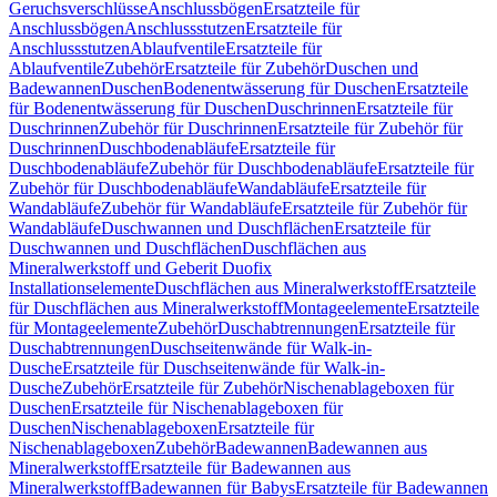
Geruchsverschlüsse
Anschlussbögen
Ersatzteile für
Anschlussbögen
Anschlussstutzen
Ersatzteile für
Anschlussstutzen
Ablaufventile
Ersatzteile für
Ablaufventile
Zubehör
Ersatzteile für Zubehör
Duschen und
Badewannen
Duschen
Bodenentwässerung für Duschen
Ersatzteile
für Bodenentwässerung für Duschen
Duschrinnen
Ersatzteile für
Duschrinnen
Zubehör für Duschrinnen
Ersatzteile für Zubehör für
Duschrinnen
Duschbodenabläufe
Ersatzteile für
Duschbodenabläufe
Zubehör für Duschbodenabläufe
Ersatzteile für
Zubehör für Duschbodenabläufe
Wandabläufe
Ersatzteile für
Wandabläufe
Zubehör für Wandabläufe
Ersatzteile für Zubehör für
Wandabläufe
Duschwannen und Duschflächen
Ersatzteile für
Duschwannen und Duschflächen
Duschflächen aus
Mineralwerkstoff und Geberit Duofix
Installationselemente
Duschflächen aus Mineralwerkstoff
Ersatzteile
für Duschflächen aus Mineralwerkstoff
Montageelemente
Ersatzteile
für Montageelemente
Zubehör
Duschabtrennungen
Ersatzteile für
Duschabtrennungen
Duschseitenwände für Walk-in-
Dusche
Ersatzteile für Duschseitenwände für Walk-in-
Dusche
Zubehör
Ersatzteile für Zubehör
Nischenablageboxen für
Duschen
Ersatzteile für Nischenablageboxen für
Duschen
Nischenablageboxen
Ersatzteile für
Nischenablageboxen
Zubehör
Badewannen
Badewannen aus
Mineralwerkstoff
Ersatzteile für Badewannen aus
Mineralwerkstoff
Badewannen für Babys
Ersatzteile für Badewannen