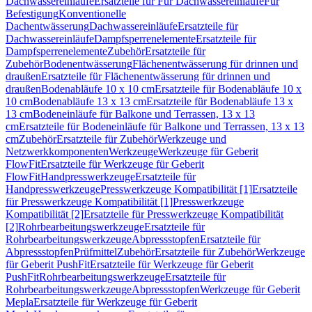
Dachwassereinläufe
Ersatzteile für Für Dachwassereinläufe
Für
Befestigung
Konventionelle
Dachentwässerung
Dachwassereinläufe
Ersatzteile für
Dachwassereinläufe
Dampfsperrenelemente
Ersatzteile für
Dampfsperrenelemente
Zubehör
Ersatzteile für
Zubehör
Bodenentwässerung
Flächenentwässerung für drinnen und
draußen
Ersatzteile für Flächenentwässerung für drinnen und
draußen
Bodenabläufe 10 x 10 cm
Ersatzteile für Bodenabläufe 10 x
10 cm
Bodenabläufe 13 x 13 cm
Ersatzteile für Bodenabläufe 13 x
13 cm
Bodeneinläufe für Balkone und Terrassen, 13 x 13
cm
Ersatzteile für Bodeneinläufe für Balkone und Terrassen, 13 x 13
cm
Zubehör
Ersatzteile für Zubehör
Werkzeuge und
Netzwerkkomponenten
Werkzeuge
Werkzeuge für Geberit
FlowFit
Ersatzteile für Werkzeuge für Geberit
FlowFit
Handpresswerkzeuge
Ersatzteile für
Handpresswerkzeuge
Presswerkzeuge Kompatibilität [1]
Ersatzteile
für Presswerkzeuge Kompatibilität [1]
Presswerkzeuge
Kompatibilität [2]
Ersatzteile für Presswerkzeuge Kompatibilität
[2]
Rohrbearbeitungswerkzeuge
Ersatzteile für
Rohrbearbeitungswerkzeuge
Abpressstopfen
Ersatzteile für
Abpressstopfen
Prüfmittel
Zubehör
Ersatzteile für Zubehör
Werkzeuge
für Geberit PushFit
Ersatzteile für Werkzeuge für Geberit
PushFit
Rohrbearbeitungswerkzeuge
Ersatzteile für
Rohrbearbeitungswerkzeuge
Abpressstopfen
Werkzeuge für Geberit
Mepla
Ersatzteile für Werkzeuge für Geberit