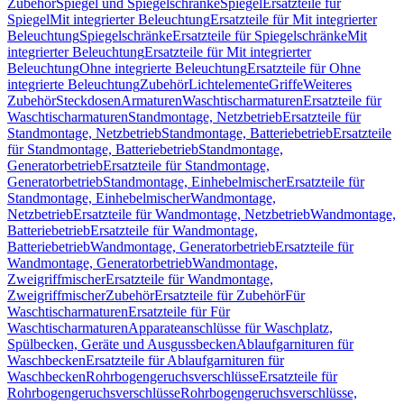
Zubehör
Spiegel und Spiegelschränke
Spiegel
Ersatzteile für
Spiegel
Mit integrierter Beleuchtung
Ersatzteile für Mit integrierter
Beleuchtung
Spiegelschränke
Ersatzteile für Spiegelschränke
Mit
integrierter Beleuchtung
Ersatzteile für Mit integrierter
Beleuchtung
Ohne integrierte Beleuchtung
Ersatzteile für Ohne
integrierte Beleuchtung
Zubehör
Lichtelemente
Griffe
Weiteres
Zubehör
Steckdosen
Armaturen
Waschtischarmaturen
Ersatzteile für
Waschtischarmaturen
Standmontage, Netzbetrieb
Ersatzteile für
Standmontage, Netzbetrieb
Standmontage, Batteriebetrieb
Ersatzteile
für Standmontage, Batteriebetrieb
Standmontage,
Generatorbetrieb
Ersatzteile für Standmontage,
Generatorbetrieb
Standmontage, Einhebelmischer
Ersatzteile für
Standmontage, Einhebelmischer
Wandmontage,
Netzbetrieb
Ersatzteile für Wandmontage, Netzbetrieb
Wandmontage,
Batteriebetrieb
Ersatzteile für Wandmontage,
Batteriebetrieb
Wandmontage, Generatorbetrieb
Ersatzteile für
Wandmontage, Generatorbetrieb
Wandmontage,
Zweigriffmischer
Ersatzteile für Wandmontage,
Zweigriffmischer
Zubehör
Ersatzteile für Zubehör
Für
Waschtischarmaturen
Ersatzteile für Für
Waschtischarmaturen
Apparateanschlüsse für Waschplatz,
Spülbecken, Geräte und Ausgussbecken
Ablaufgarnituren für
Waschbecken
Ersatzteile für Ablaufgarnituren für
Waschbecken
Rohrbogengeruchsverschlüsse
Ersatzteile für
Rohrbogengeruchsverschlüsse
Rohrbogengeruchsverschlüsse,