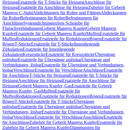
Heizung
Ersatzteile für T-Stücke für Heizung
Anschlüsse für
Heizung
Ersatzteile für Anschlüsse für Heizung
Zubehör für Geberit
Mapress C-Stahl
Abdichtungen für Rohre und Fittings
Abdeckungen
für Rohre
Befestigungen für Rohre
Befestigungen für
Anschlüsse
Systemdichtungen
Sets Schraube für
Flanschverbindungen
Geberit Mapress Kupfer
Geberit Mapress
Kupfer
Ersatzteile für Geberit Mapress Kupfer
Muffen
Ersatzteile für
Muffen
Reduktionen
Ersatzteile für Reduktionen
Bögen
Ersatzteile für
Bögen
T-Stücke
Ersatzteile für T-Stücke
Innenliegende
Zirkulation
Ersatzteile für Innenliegende
Zirkulation
Kreuzstücke
Ersatzteile für Kreuzstücke
Übergänge
unlösbar
Ersatzteile für Übergänge unlösbar
Übergänge und
Verbindungen, lösbar
Ersatzteile für Übergänge und Verbindungen,
lösbar
Verschlüsse
Ersatzteile für Verschlüsse
Anschlüsse
Ersatzteile
für Anschlüsse
T-Stücke für Heizung
Ersatzteile für T-Stücke für
Heizung
Anschlüsse für Heizung
Ersatzteile für Anschlüsse für
Heizung
Geberit Mapress Kupfer, Gas
Ersatzteile für Geberit
Mapress Kupfer, Gas
Muffen
Ersatzteile für
Muffen
Reduktionen
Ersatzteile für Reduktionen
Bögen
Ersatzteile für
Bögen
T-Stücke
Ersatzteile für T-Stücke
Übergänge
unlösbar
Ersatzteile für Übergänge unlösbar
Übergänge und
Verbindungen, lösbar
Ersatzteile für Übergänge und Verbindungen,
lösbar
Verschlüsse
Ersatzteile für Verschlüsse
Anschlüsse
Ersatzteile
für Anschlüsse
Zubehör für Geberit Mapress Kupfer
Ersatzteile für
Zubehör für Geberit Mapress Kupfer
Dämmungen für