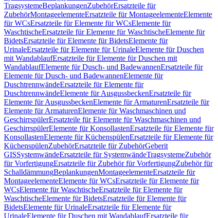
Tragsysteme
Beplankungen
Zubehör
Ersatzteile für
Zubehör
Montageelemente
Ersatzteile für Montageelemente
Elemente
für WCs
Ersatzteile für Elemente für WCs
Elemente für
Waschtische
Ersatzteile für Elemente für Waschtische
Elemente für
Bidets
Ersatzteile für Elemente für Bidets
Elemente für
Urinale
Ersatzteile für Elemente für Urinale
Elemente für Duschen
mit Wandablauf
Ersatzteile für Elemente für Duschen mit
Wandablauf
Elemente für Dusch- und Badewannen
Ersatzteile für
Elemente für Dusch- und Badewannen
Elemente für
Duschtrennwände
Ersatzteile für Elemente für
Duschtrennwände
Elemente für Ausgussbecken
Ersatzteile für
Elemente für Ausgussbecken
Elemente für Armaturen
Ersatzteile für
Elemente für Armaturen
Elemente für Waschmaschinen und
Geschirrspüler
Ersatzteile für Elemente für Waschmaschinen und
Geschirrspüler
Elemente für Konsollasten
Ersatzteile für Elemente für
Konsollasten
Elemente für Küchenspülen
Ersatzteile für Elemente für
Küchenspülen
Zubehör
Ersatzteile für Zubehör
Geberit
GIS
Systemwände
Ersatzteile für Systemwände
Tragsysteme
Zubehör
für Vorfertigung
Ersatzteile für Zubehör für Vorfertigung
Zubehör für
Schalldämmung
Beplankungen
Montageelemente
Ersatzteile für
Montageelemente
Elemente für WCs
Ersatzteile für Elemente für
WCs
Elemente für Waschtische
Ersatzteile für Elemente für
Waschtische
Elemente für Bidets
Ersatzteile für Elemente für
Bidets
Elemente für Urinale
Ersatzteile für Elemente für
Urinale
Elemente für Duschen mit Wandablauf
Ersatzteile für