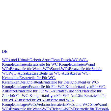
DE
WCs und Urinale
Geberit AquaClean Dusch-WCs
WC-
Komplettanlagen
Ersatzteile für WC-Komplettanlagen
Wand-
WCs
Ersatzteile für Wand-WCs
Stand-WCs
Ersatzteile für Stand-
WCs
WC-Aufsätze
Ersatzteile für WC-Aufsätze
Für WC-
Keramiken
Ersatzteile für Für WC-
Keramiken
Designplatten
Ersatzteile für Designplatten
Für WC-
Komplettanlagen
Ersatzteile für Für WC-Komplettanlagen
Für WC-
Aufsätze
Ersatzteile für Für WC-Aufsätze
Zubehör
Ersatzteile für
Zubehör
Für WC-Komplettanlagen
Für WC-Aufsätze
Ersatzteile für
Für WC-Aufsätze
Für WC-Aufsätze und WC-
Komplettanlagen
WCs
Verbrauchsmaterial
WCs und WC-Sitze
Wand-
WCs
Ersatzteile für Wand-WCs
Tiefspül-WCs
Ersatzteile für Tiefspül-