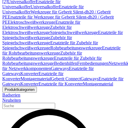
[2]
Universalkoffer
Ersatzteile für
Universalkoffer
Universalkoffer
Ersatzteile für
Universalkoffer
Werkzeuge für Geberit Silent-db20 / Geberit
PE
Ersatzteile für Werkzeuge für Geberit Silent-db20 / Geberit
PE
Elektroschweißwerkzeuge
Ersatzteile für
Elektroschweißwerkzeuge
Zubehör für
Elektroschweißwerkzeuge
Spiegelschweißwerkzeuge
Ersatzteile für
Spiegelschweißwerkzeuge
Zubehör für
Spiegelschweißwerkzeuge
Ersatzteile für Zubehör für
Spiegelschweißwerkzeuge
Rohrbearbeitungswerkzeuge
Ersatzteile
für Rohrbearbeitungswerkzeuge
Zubehör für
Rohrbearbeitungswerkzeuge
Ersatzteile für Zubehör für
Rohrbearbeitungswerkzeuge
Bedienhilfen
Fernbedienungen
Netzwerk
für Netzwerkkomponenten
Gateways
Ersatzteile für
Gateways
Konverter
Ersatzteile für
Konverter
Montagematerial
Geberit Connect
Gateways
Ersatzteile für
Gateways
Konverter
Ersatzteile für Konverter
Montagematerial
Produktkategorien
Badserien
Neuheiten