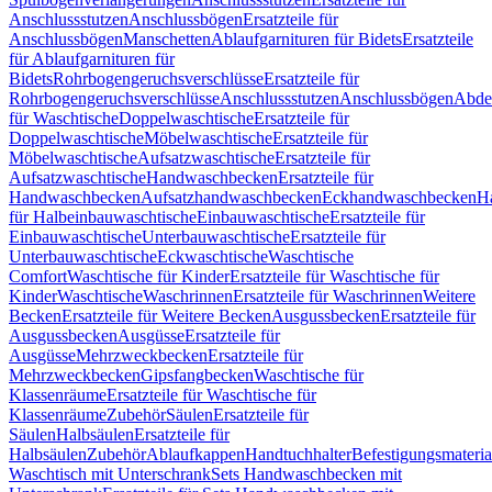
Anschlussstutzen
Anschlussbögen
Ersatzteile für
Anschlussbögen
Manschetten
Ablaufgarnituren für Bidets
Ersatzteile
für Ablaufgarnituren für
Bidets
Rohrbogengeruchsverschlüsse
Ersatzteile für
Rohrbogengeruchsverschlüsse
Anschlussstutzen
Anschlussbögen
Abde
für Waschtische
Doppelwaschtische
Ersatzteile für
Doppelwaschtische
Möbelwaschtische
Ersatzteile für
Möbelwaschtische
Aufsatzwaschtische
Ersatzteile für
Aufsatzwaschtische
Handwaschbecken
Ersatzteile für
Handwaschbecken
Aufsatzhandwaschbecken
Eckhandwaschbecken
H
für Halbeinbauwaschtische
Einbauwaschtische
Ersatzteile für
Einbauwaschtische
Unterbauwaschtische
Ersatzteile für
Unterbauwaschtische
Eckwaschtische
Waschtische
Comfort
Waschtische für Kinder
Ersatzteile für Waschtische für
Kinder
Waschtische
Waschrinnen
Ersatzteile für Waschrinnen
Weitere
Becken
Ersatzteile für Weitere Becken
Ausgussbecken
Ersatzteile für
Ausgussbecken
Ausgüsse
Ersatzteile für
Ausgüsse
Mehrzweckbecken
Ersatzteile für
Mehrzweckbecken
Gipsfangbecken
Waschtische für
Klassenräume
Ersatzteile für Waschtische für
Klassenräume
Zubehör
Säulen
Ersatzteile für
Säulen
Halbsäulen
Ersatzteile für
Halbsäulen
Zubehör
Ablaufkappen
Handtuchhalter
Befestigungsmateria
Waschtisch mit Unterschrank
Sets Handwaschbecken mit