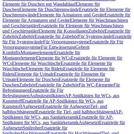
Elemente für Duschen mit Wandablauf
Elemente für
Duschen
Elemente für Duschtrennwände
Ersatzteile für Elemente für
Duschtrennwände
Elemente für Armaturen und Geräte
Ersatzteile für
Elemente für Armaturen und Geräte
Elemente für Waschmaschinen
und Geschirrspüler
Ersatzteile für Elemente für Waschmaschinen
und Geschirrspüler
Elemente für Konsollasten
Zubehör
Ersatzteile für
Zubehör
Zubehör
Ersatzteile für Zubehör
Für Systemwände
Ersatzteile
für Für Systemwände
Für Versorgungssysteme
Ersatzteile für Für
Versorgungssysteme
Für Entwässerung
Geberit
Kombifix
Montageelemente
Ersatzteile für
Montageelemente
Elemente für WCs
Ersatzteile für Elemente für
WCs
Elemente für Waschtische
Ersatzteile für Elemente für
Waschtische
Elemente für Bidets
Ersatzteile für Elemente für
Bidets
Elemente für Urinale
Ersatzteile für Elemente für
Urinale
Elemente für Duschen
Ersatzteile für Elemente für
Duschen
Zubehör
Ersatzteile für Zubehör
Für WC-Elemente
Für
Befestigungen
Ersatzteile für Für
Befestigungen
Aufputzspülkästen
AP-Spülkästen für WCs, aus
Kunststoff
Ersatzteile für AP-Spülkästen für WCs, aus
Kunststoff
Aufgesetzt
Ersatzteile für Aufgesetzt
Tief- und
halbhochhängend
Ersatzteile für Tief- und halbhochhängend
AP-
Spülkästen für WCs, aus Sanitärkeramik
Ersatzteile für AP-
Spülkästen für WCs, aus Sanitärkeramik
Aufgesetzt
Ersatzteile für
Aufgesetzt
Spülrohre
Ersatzteile für
Spülrohre
Hochhängend
Ersatzteile für Hochhängend
Tief- und