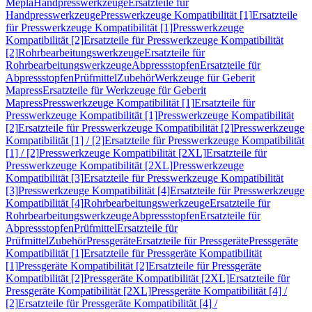
Mepla
Handpresswerkzeuge
Ersatzteile für
Handpresswerkzeuge
Presswerkzeuge Kompatibilität [1]
Ersatzteile
für Presswerkzeuge Kompatibilität [1]
Presswerkzeuge
Kompatibilität [2]
Ersatzteile für Presswerkzeuge Kompatibilität
[2]
Rohrbearbeitungswerkzeuge
Ersatzteile für
Rohrbearbeitungswerkzeuge
Abpressstopfen
Ersatzteile für
Abpressstopfen
Prüfmittel
Zubehör
Werkzeuge für Geberit
Mapress
Ersatzteile für Werkzeuge für Geberit
Mapress
Presswerkzeuge Kompatibilität [1]
Ersatzteile für
Presswerkzeuge Kompatibilität [1]
Presswerkzeuge Kompatibilität
[2]
Ersatzteile für Presswerkzeuge Kompatibilität [2]
Presswerkzeuge
Kompatibilität [1] / [2]
Ersatzteile für Presswerkzeuge Kompatibilität
[1] / [2]
Presswerkzeuge Kompatibilität [2XL]
Ersatzteile für
Presswerkzeuge Kompatibilität [2XL]
Presswerkzeuge
Kompatibilität [3]
Ersatzteile für Presswerkzeuge Kompatibilität
[3]
Presswerkzeuge Kompatibilität [4]
Ersatzteile für Presswerkzeuge
Kompatibilität [4]
Rohrbearbeitungswerkzeuge
Ersatzteile für
Rohrbearbeitungswerkzeuge
Abpressstopfen
Ersatzteile für
Abpressstopfen
Prüfmittel
Ersatzteile für
Prüfmittel
Zubehör
Pressgeräte
Ersatzteile für Pressgeräte
Pressgeräte
Kompatibilität [1]
Ersatzteile für Pressgeräte Kompatibilität
[1]
Pressgeräte Kompatibilität [2]
Ersatzteile für Pressgeräte
Kompatibilität [2]
Pressgeräte Kompatibilität [2XL]
Ersatzteile für
Pressgeräte Kompatibilität [2XL]
Pressgeräte Kompatibilität [4] /
[2]
Ersatzteile für Pressgeräte Kompatibilität [4] /