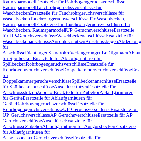
Raumsparmodell
Ersatzteile für Rohrbogengeruchsverschlüsse,
Raumsparmodell
Tauchrohrgeruchsverschlüsse für
Waschbecken
Ersatzteile für Tauchrohrgeruchsverschlüsse für
Waschbecken
Tauchrohrgeruchsverschlüsse für Waschbecken,
Raumsparmodell
Ersatzteile für Tauchrohrgeruchsverschlüsse für
Waschbecken, Raumsparmodell
UP-Geruchsverschlüsse
Ersatzteile
für UP-Geruchsverschlüsse
Waschbeckenanschlüsse
Ersatzteile für
Waschbeckenanschlüsse
Anschlussstutzen
Anschlussbögen
Abdeckung
für
Anschlüsse
Dichtungen
Standrohre
Verlängerungen
Betätigungen
Ablauf
für Spülbecken
Ersatzteile für Ablaufgarnituren für
Spülbecken
Rohrbogengeruchsverschlüsse
Ersatzteile für
Rohrbogengeruchsverschlüsse
Doppelkammergeruchsverschlüsse
Ersa
für
Doppelkammergeruchsverschlüsse
Spülbeckenanschlüsse
Ersatzteile
für Spülbeckenanschlüsse
Anschlussstutzen
Ersatzteile für
Anschlussstutzen
Zubehör
Ersatzteile für Zubehör
Ablaufgarnituren
für Geräte
Ersatzteile für Ablaufgarnituren für
Geräte
Rohrbogengeruchsverschlüsse
Ersatzteile für
Rohrbogengeruchsverschlüsse
UP-Geruchsverschlüsse
Ersatzteile für
UP-Geruchsverschlüsse
AP-Geruchsverschlüsse
Ersatzteile für AP-
Geruchsverschlüsse
Anschlüsse
Ersatzteile für
Anschlüsse
Zubehör
Ablaufgarnituren für Ausgussbecken
Ersatzteile
für Ablaufgarnituren für
Ausgussbecken
Geruchsverschlüsse
Ersatzteile für