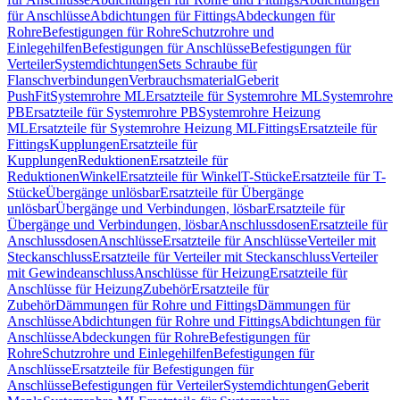
für Anschlüsse
Abdichtungen für Fittings
Abdeckungen für
Rohre
Befestigungen für Rohre
Schutzrohre und
Einlegehilfen
Befestigungen für Anschlüsse
Befestigungen für
Verteiler
Systemdichtungen
Sets Schraube für
Flanschverbindungen
Verbrauchsmaterial
Geberit
PushFit
Systemrohre ML
Ersatzteile für Systemrohre ML
Systemrohre
PB
Ersatzteile für Systemrohre PB
Systemrohre Heizung
ML
Ersatzteile für Systemrohre Heizung ML
Fittings
Ersatzteile für
Fittings
Kupplungen
Ersatzteile für
Kupplungen
Reduktionen
Ersatzteile für
Reduktionen
Winkel
Ersatzteile für Winkel
T-Stücke
Ersatzteile für T-
Stücke
Übergänge unlösbar
Ersatzteile für Übergänge
unlösbar
Übergänge und Verbindungen, lösbar
Ersatzteile für
Übergänge und Verbindungen, lösbar
Anschlussdosen
Ersatzteile für
Anschlussdosen
Anschlüsse
Ersatzteile für Anschlüsse
Verteiler mit
Steckanschluss
Ersatzteile für Verteiler mit Steckanschluss
Verteiler
mit Gewindeanschluss
Anschlüsse für Heizung
Ersatzteile für
Anschlüsse für Heizung
Zubehör
Ersatzteile für
Zubehör
Dämmungen für Rohre und Fittings
Dämmungen für
Anschlüsse
Abdichtungen für Rohre und Fittings
Abdichtungen für
Anschlüsse
Abdeckungen für Rohre
Befestigungen für
Rohre
Schutzrohre und Einlegehilfen
Befestigungen für
Anschlüsse
Ersatzteile für Befestigungen für
Anschlüsse
Befestigungen für Verteiler
Systemdichtungen
Geberit