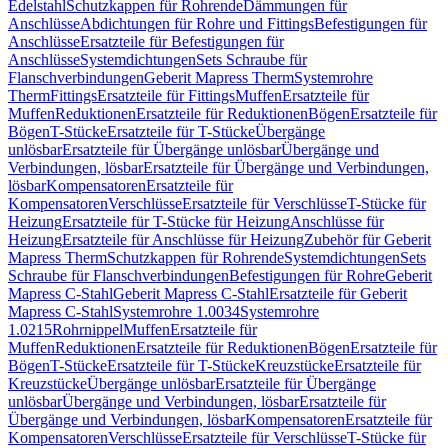
Edelstahl
Schutzkappen für Rohrende
Dämmungen für
Anschlüsse
Abdichtungen für Rohre und Fittings
Befestigungen für
Anschlüsse
Ersatzteile für Befestigungen für
Anschlüsse
Systemdichtungen
Sets Schraube für
Flanschverbindungen
Geberit Mapress Therm
Systemrohre
Therm
Fittings
Ersatzteile für Fittings
Muffen
Ersatzteile für
Muffen
Reduktionen
Ersatzteile für Reduktionen
Bögen
Ersatzteile für
Bögen
T-Stücke
Ersatzteile für T-Stücke
Übergänge
unlösbar
Ersatzteile für Übergänge unlösbar
Übergänge und
Verbindungen, lösbar
Ersatzteile für Übergänge und Verbindungen,
lösbar
Kompensatoren
Ersatzteile für
Kompensatoren
Verschlüsse
Ersatzteile für Verschlüsse
T-Stücke für
Heizung
Ersatzteile für T-Stücke für Heizung
Anschlüsse für
Heizung
Ersatzteile für Anschlüsse für Heizung
Zubehör für Geberit
Mapress Therm
Schutzkappen für Rohrende
Systemdichtungen
Sets
Schraube für Flanschverbindungen
Befestigungen für Rohre
Geberit
Mapress C-Stahl
Geberit Mapress C-Stahl
Ersatzteile für Geberit
Mapress C-Stahl
Systemrohre 1.0034
Systemrohre
1.0215
Rohrnippel
Muffen
Ersatzteile für
Muffen
Reduktionen
Ersatzteile für Reduktionen
Bögen
Ersatzteile für
Bögen
T-Stücke
Ersatzteile für T-Stücke
Kreuzstücke
Ersatzteile für
Kreuzstücke
Übergänge unlösbar
Ersatzteile für Übergänge
unlösbar
Übergänge und Verbindungen, lösbar
Ersatzteile für
Übergänge und Verbindungen, lösbar
Kompensatoren
Ersatzteile für
Kompensatoren
Verschlüsse
Ersatzteile für Verschlüsse
T-Stücke für