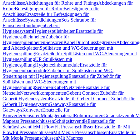
Anschlüsse
Abdichtungen für Rohre und Fittings
Abdeckungen für
Rohre
Befestigungen für Rohre
Befestigungen für
Anschlüsse
Ersatzteile für Befestigungen für
Anschlüsse
Systemdichtungen
Sets Schraube für
Flanschverbindungen
Geberit
Hygienesystem
Hygienespüleinheiten
Ersatzteile für
Hygienespüleinheiten
Zubehör für
Hygienespüleinheiten
Sensoren
Kabel
Durchflussbegrenzer
Abdeckung
und Abdeckplatten
Spülkästen und WC-Steuerungen mit
Hygienespülung
Ersatzteile für Spülkästen und WC-Steuerungen mit
Hygienespülung
UP-Spülkästen mit
Hygienespülung
Hygieneeinbaumodule
Ersatzteile für
Hygieneeinbaumodule
Zubehör für Spülkästen und WC-
Steuerungen mit Hygienespülung
Ersatzteile für Zubehör für
Spülkästen und WC-Steuerungen mit
Hygienespülung
Sensoren
Kabel
Netzteile
Ersatzteile für
Netzteile
Netzwerkkomponenten
Geberit Connect Zubehör für
Geberit Hygienesystem
Ersatzteile für Geberit Connect Zubehör für
Geberit Hygienesystem
Gateways
Ersatzteile für
Gateways
Konverter
Ersatzteile für
Konverter
Sensoren
Montagematerial
Rohrarmaturen
Geradsitzventile
Mi
Mapress Pressanschlüssen
Schrägsitzventile
Ersatzteile für
Schrägsitzventile
Mit FlowFit Pressanschlüssen
Ersatzteile für Mit
FlowFit Pressanschlüssen
Mit Mepla Pressanschlüssen
Ersatzteile für
Mit Mepla Pressanschlüssen
Mit Mapress