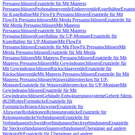
Pressanschlüssen
Ersatzteile für Mit Mapress
Pressanschlüssen
Probenahmeventile
Entleerventile
Kugelhähne
Ersatzt
für Kugelhähne
Mit FlowFit Pressanschlüssen
Ersatzteile für Mit
FlowFit Pressanschlüssen
Mit Mepla Pressanschlüssen
Ersatzteile für
Mit Mepla Pressanschlüssen
Mit Mapress
Pressanschlüssen
Ersatzteile für Mit Mapress
Pressanschlüssen
Kugelhähne für UP-Montage
Ersatzteile für
Kugelhähne für UP-Montage
Mit FlowFit
Pressanschlüssen
Ersatzteile für Mit FlowFit Pressanschlüssen
Mit
Mepla Pressanschlüssen
Ersatzteile für Mit Mepla
Pressanschlüssen
Mit Mapress Pressanschlüssen
Ersatzteile für Mit
Mapress Pressanschlüssen
Mit Gewindeanschlüssen
Ersatzteile für
Mit Gewindeanschlüssen
Rückschlagventile
Ersatzteile für
Rückschlagventile
Mit Mapress Pressanschlüssen
Ersatzteile für Mit
Mapress Pressanschlüssen
Wasserzählerstrecken für UP-
Montage
Ersatzteile für Wasserzählerstrecken für UP-Montage
Mit
Gewindeanschlüssen
Ersatzteile für Mit
Gewindeanschlüssen
Gebäude-Entwässerungssysteme
Geberit Silent-
db20
Rohre
Formstücke
Ersatzteile für
Formstücke
Bögen
Abzweige
Ersatzteile für
Abzweige
Reduktionen
Reinigungsstücke
Ersatzteile für
Reinigungsstücke
Verbindungen
Ersatzteile für
Verbindungen
Schweißverbindungen
Steckverbindungen
Ersatzteile
für Steckverbindungen
Spannverbindungen
Übergänge auf andere
Werkstoffe
Ersatzteile für Übergänge auf andere