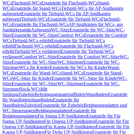
WCs
Flachspül-WCs
Ersatzteile für Flachspül-WCs
Stand-
WCs
Ersatzteile für Stand-WCs
Tiefspül-WCs für AP-Spülkasten
aufgesetzt
Ersatzteile für Tiefspül-WCs für AP-Spülkasten
aufgesetzt
Tiefspül-WCs
Ersatzteile für Tiefspül-WCs
Flachspül-
WCs
Ersatzteile für Flachspül-WCs
AP-Spülkästen für WCs, aus
Sanitärkeramik
Aufgesetzt
WC-Sitze
Ersatzteile für WC-Sitze
WC-
Sitze
Ersatzteile für WC-Sitze
Comfort WCs
Ersatzteile für Comfort
WCs
Tiefspül-WCs erhöht
Ersatzteile für Tiefspül-WCs
erhöht
Flachspül-WCs erhöht
Ersatzteile für Flachspül-WCs
erhöht
Tiefspül-WCs verlängert
Ersatzteile für Tiefspül-WCs
verlängert
Comfort WC-Sitze
Ersatzteile für Comfort WC-Sitze
WC-
Sitze
Ersatzteile für WC-Sitze
WC-Sitzringe
Ersatzteile für WC-
Sitzringe
WCs für Kinder
Ersatzteile für WCs für Kinder
Wand-
WCs
Ersatzteile für Wand-WCs
Stand-WCs
Ersatzteile für Stand-
WCs
WC-Sitze für Kinder
Ersatzteile für WC-Sitze für Kinder
WC-
Sitze
Ersatzteile für WC-Sitze
WC-Sitzringe
Ersatzteile für WC-
Sitzringe
Hock-WCs
Mit
Spülung
Zubehör
Befestigungsmaterial
Bidets
Wandbidets
Ersatzteile
für Wandbidets
Standbidets
Ersatzteile für
Standbidets
Zubehör
Ersatzteile für Zubehör
Betätigungsplatten und
WC-Steuerungen
Betätigungsplatten
Ersatzteile für
Betätigungsplatten
Für Sigma UP-Spülkästen
Ersatzteile für Für
Sigma UP-Spülkästen
Für Omega UP-Spülkästen
Ersatzteile für Für
Omega UP-Spülkästen
Für Kappa UP-Spülkästen
Ersatzteile für Für
Kappa UP-Spülkästen
Für Delta UP-Spülkästen
Ersatzteile für Für