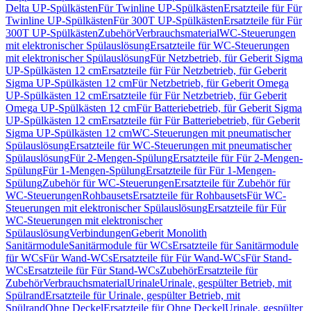
Delta UP-Spülkästen
Für Twinline UP-Spülkästen
Ersatzteile für Für
Twinline UP-Spülkästen
Für 300T UP-Spülkästen
Ersatzteile für Für
300T UP-Spülkästen
Zubehör
Verbrauchsmaterial
WC-Steuerungen
mit elektronischer Spülauslösung
Ersatzteile für WC-Steuerungen
mit elektronischer Spülauslösung
Für Netzbetrieb, für Geberit Sigma
UP-Spülkästen 12 cm
Ersatzteile für Für Netzbetrieb, für Geberit
Sigma UP-Spülkästen 12 cm
Für Netzbetrieb, für Geberit Omega
UP-Spülkästen 12 cm
Ersatzteile für Für Netzbetrieb, für Geberit
Omega UP-Spülkästen 12 cm
Für Batteriebetrieb, für Geberit Sigma
UP-Spülkästen 12 cm
Ersatzteile für Für Batteriebetrieb, für Geberit
Sigma UP-Spülkästen 12 cm
WC-Steuerungen mit pneumatischer
Spülauslösung
Ersatzteile für WC-Steuerungen mit pneumatischer
Spülauslösung
Für 2-Mengen-Spülung
Ersatzteile für Für 2-Mengen-
Spülung
Für 1-Mengen-Spülung
Ersatzteile für Für 1-Mengen-
Spülung
Zubehör für WC-Steuerungen
Ersatzteile für Zubehör für
WC-Steuerungen
Rohbausets
Ersatzteile für Rohbausets
Für WC-
Steuerungen mit elektronischer Spülauslösung
Ersatzteile für Für
WC-Steuerungen mit elektronischer
Spülauslösung
Verbindungen
Geberit Monolith
Sanitärmodule
Sanitärmodule für WCs
Ersatzteile für Sanitärmodule
für WCs
Für Wand-WCs
Ersatzteile für Für Wand-WCs
Für Stand-
WCs
Ersatzteile für Für Stand-WCs
Zubehör
Ersatzteile für
Zubehör
Verbrauchsmaterial
Urinale
Urinale, gespülter Betrieb, mit
Spülrand
Ersatzteile für Urinale, gespülter Betrieb, mit
Spülrand
Ohne Deckel
Ersatzteile für Ohne Deckel
Urinale, gespülter