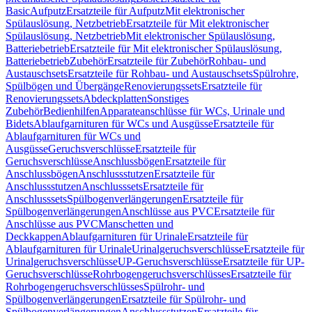
Basic
Aufputz
Ersatzteile für Aufputz
Mit elektronischer
Spülauslösung, Netzbetrieb
Ersatzteile für Mit elektronischer
Spülauslösung, Netzbetrieb
Mit elektronischer Spülauslösung,
Batteriebetrieb
Ersatzteile für Mit elektronischer Spülauslösung,
Batteriebetrieb
Zubehör
Ersatzteile für Zubehör
Rohbau- und
Austauschsets
Ersatzteile für Rohbau- und Austauschsets
Spülrohre,
Spülbögen und Übergänge
Renovierungssets
Ersatzteile für
Renovierungssets
Abdeckplatten
Sonstiges
Zubehör
Bedienhilfen
Apparateanschlüsse für WCs, Urinale und
Bidets
Ablaufgarnituren für WCs und Ausgüsse
Ersatzteile für
Ablaufgarnituren für WCs und
Ausgüsse
Geruchsverschlüsse
Ersatzteile für
Geruchsverschlüsse
Anschlussbögen
Ersatzteile für
Anschlussbögen
Anschlussstutzen
Ersatzteile für
Anschlussstutzen
Anschlusssets
Ersatzteile für
Anschlusssets
Spülbogenverlängerungen
Ersatzteile für
Spülbogenverlängerungen
Anschlüsse aus PVC
Ersatzteile für
Anschlüsse aus PVC
Manschetten und
Deckkappen
Ablaufgarnituren für Urinale
Ersatzteile für
Ablaufgarnituren für Urinale
Urinalgeruchsverschlüsse
Ersatzteile für
Urinalgeruchsverschlüsse
UP-Geruchsverschlüsse
Ersatzteile für UP-
Geruchsverschlüsse
Rohrbogengeruchsverschlüsses
Ersatzteile für
Rohrbogengeruchsverschlüsses
Spülrohr- und
Spülbogenverlängerungen
Ersatzteile für Spülrohr- und
Spülbogenverlängerungen
Anschlussstutzen
Ersatzteile für