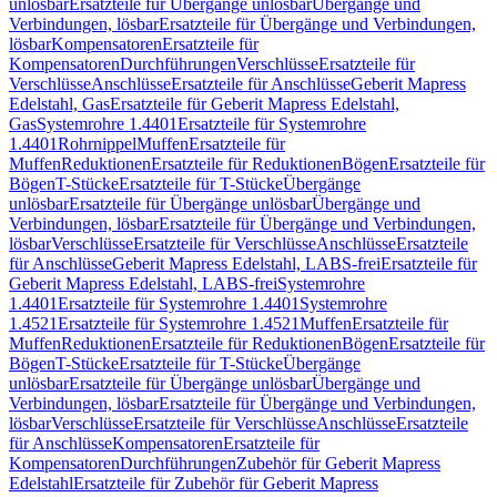
unlösbar
Ersatzteile für Übergänge unlösbar
Übergänge und
Verbindungen, lösbar
Ersatzteile für Übergänge und Verbindungen,
lösbar
Kompensatoren
Ersatzteile für
Kompensatoren
Durchführungen
Verschlüsse
Ersatzteile für
Verschlüsse
Anschlüsse
Ersatzteile für Anschlüsse
Geberit Mapress
Edelstahl, Gas
Ersatzteile für Geberit Mapress Edelstahl,
Gas
Systemrohre 1.4401
Ersatzteile für Systemrohre
1.4401
Rohrnippel
Muffen
Ersatzteile für
Muffen
Reduktionen
Ersatzteile für Reduktionen
Bögen
Ersatzteile für
Bögen
T-Stücke
Ersatzteile für T-Stücke
Übergänge
unlösbar
Ersatzteile für Übergänge unlösbar
Übergänge und
Verbindungen, lösbar
Ersatzteile für Übergänge und Verbindungen,
lösbar
Verschlüsse
Ersatzteile für Verschlüsse
Anschlüsse
Ersatzteile
für Anschlüsse
Geberit Mapress Edelstahl, LABS-frei
Ersatzteile für
Geberit Mapress Edelstahl, LABS-frei
Systemrohre
1.4401
Ersatzteile für Systemrohre 1.4401
Systemrohre
1.4521
Ersatzteile für Systemrohre 1.4521
Muffen
Ersatzteile für
Muffen
Reduktionen
Ersatzteile für Reduktionen
Bögen
Ersatzteile für
Bögen
T-Stücke
Ersatzteile für T-Stücke
Übergänge
unlösbar
Ersatzteile für Übergänge unlösbar
Übergänge und
Verbindungen, lösbar
Ersatzteile für Übergänge und Verbindungen,
lösbar
Verschlüsse
Ersatzteile für Verschlüsse
Anschlüsse
Ersatzteile
für Anschlüsse
Kompensatoren
Ersatzteile für
Kompensatoren
Durchführungen
Zubehör für Geberit Mapress
Edelstahl
Ersatzteile für Zubehör für Geberit Mapress