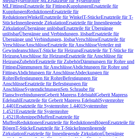
Mepla
Systemrohre ML
Ersatzteile für Systemrohre
ML
Fittings
Ersatzteile für Fittings
Kupplungen
Ersatzteile für
Kupplungen
Reduktionen
Ersatzteile für
Reduktionen
Winkel
Ersatzteile für Winkel
T-Stücke
Ersatzteile für T-
Stücke
Innenliegende Zirkulation
Ersatzteile für Innenliegende
Zirkulation
Übergänge unlösbar
Ersatzteile für Übergänge
unlösbar
Übergänge und Verbindungen, lösbar
Ersatzteile für
Übergänge und Verbindungen, lösbar
Verschlüsse
Ersatzteile für
Verschlüsse
Anschlüsse
Ersatzteile für Anschlüsse
Verteiler mit
Gewindeanschluss
T-Stücke für Heizung
Ersatzteile für T-Stücke für
Heizung
Anschlüsse für Heizung
Ersatzteile für Anschlüsse für
Heizung
Zubehör
Ersatzteile für Zubehör
Dämmungen für Rohre und
Fittings
Dämmungen für Anschlüsse
Abdichtungen für Rohre und
Fittings
Abdichtungen für Anschlüsse
Abdeckungen für
Rohre
Befestigungen für Rohre
Befestigungen für
Anschlüsse
Ersatzteile für Befestigungen für
Anschlüsse
Systemdichtungen
Sets Schraube für
Flanschverbindungen
Geberit Mapress Edelstahl
Geberit Mapress
Edelstahl
Ersatzteile für Geberit Mapress Edelstahl
Systemrohre
1.4401
Ersatzteile für Systemrohre 1.4401
Systemrohre
1.4521
Ersatzteile für Systemrohre
1.4521
Rohrnippel
Muffen
Ersatzteile für
Muffen
Reduktionen
Ersatzteile für Reduktionen
Bögen
Ersatzteile für
Bögen
T-Stücke
Ersatzteile für T-Stücke
Innenliegende
Zirkulation
Ersatzteile für Innenliegende Zirkulation
Übergänge