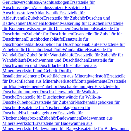
Geruchsverschlüsse
Anschlussbögen
Ersatzteile für
Anschlussbögen
Anschlussstutzen
Ersatzteile für
Anschlussstutzen
Ablaufventile
Ersatzteile für
Ablaufventile
Zubehör
Ersatzteile für Zubehör
Duschen und
Badewannen
Duschen
Bodenentwässerung für Duschen
Ersatzteile
für Bodenentwässerung für Duschen
Duschrinnen
Ersatzteile für
Duschrinnen
Zubehör für Duschrinnen
Ersatzteile für Zubehör für
Duschrinnen
Duschbodenabläufe
Ersatzteile für
Duschbodenabläufe
Zubehör für Duschbodenabläufe
Ersatzteile für
Zubehör für Duschbodenabläufe
Wandabläufe
Ersatzteile für
Wandabläufe
Zubehör für Wandabläufe
Ersatzteile für Zubehör für
Wandabläufe
Duschwannen und Duschflächen
Ersatzteile für
Duschwannen und Duschflächen
Duschflächen aus
Mineralwerkstoff und Geberit Duofix
Installationselemente
Duschflächen aus Mineralwerkstoff
Ersatzteile
für Duschflächen aus Mineralwerkstoff
Montageelemente
Ersatzteile
für Montageelemente
Zubehör
Duschabtrennungen
Ersatzteile für
Duschabtrennungen
Duschseitenwände für Walk-in-
Dusche
Ersatzteile für Duschseitenwände für Walk-in-
Dusche
Zubehör
Ersatzteile für Zubehör
Nischenablageboxen für
Duschen
Ersatzteile für Nischenablageboxen für
Duschen
Nischenablageboxen
Ersatzteile für
Nischenablageboxen
Zubehör
Badewannen
Badewannen aus
Mineralwerkstoff
Ersatzteile für Badewannen aus
Mineralwerkstoff
Badewannen für Babys
Ersatzteile für Badewannen