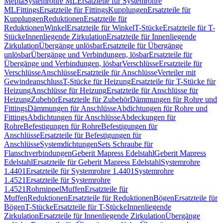
Mepla
Systemrohre ML
Ersatzteile für Systemrohre
ML
Fittings
Ersatzteile für Fittings
Kupplungen
Ersatzteile für
Kupplungen
Reduktionen
Ersatzteile für
Reduktionen
Winkel
Ersatzteile für Winkel
T-Stücke
Ersatzteile für T-
Stücke
Innenliegende Zirkulation
Ersatzteile für Innenliegende
Zirkulation
Übergänge unlösbar
Ersatzteile für Übergänge
unlösbar
Übergänge und Verbindungen, lösbar
Ersatzteile für
Übergänge und Verbindungen, lösbar
Verschlüsse
Ersatzteile für
Verschlüsse
Anschlüsse
Ersatzteile für Anschlüsse
Verteiler mit
Gewindeanschluss
T-Stücke für Heizung
Ersatzteile für T-Stücke für
Heizung
Anschlüsse für Heizung
Ersatzteile für Anschlüsse für
Heizung
Zubehör
Ersatzteile für Zubehör
Dämmungen für Rohre und
Fittings
Dämmungen für Anschlüsse
Abdichtungen für Rohre und
Fittings
Abdichtungen für Anschlüsse
Abdeckungen für
Rohre
Befestigungen für Rohre
Befestigungen für
Anschlüsse
Ersatzteile für Befestigungen für
Anschlüsse
Systemdichtungen
Sets Schraube für
Flanschverbindungen
Geberit Mapress Edelstahl
Geberit Mapress
Edelstahl
Ersatzteile für Geberit Mapress Edelstahl
Systemrohre
1.4401
Ersatzteile für Systemrohre 1.4401
Systemrohre
1.4521
Ersatzteile für Systemrohre
1.4521
Rohrnippel
Muffen
Ersatzteile für
Muffen
Reduktionen
Ersatzteile für Reduktionen
Bögen
Ersatzteile für
Bögen
T-Stücke
Ersatzteile für T-Stücke
Innenliegende
Zirkulation
Ersatzteile für Innenliegende Zirkulation
Übergänge