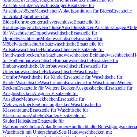
Anschlussstutzen
Anschlussbögen
Ersatzteile für
Anschlussbögen
Manschetten
Ablaufgarnituren für Bidets
Ersatzteile
für Ablaufgarnituren für
Bidets
Rohrbogengeruchsverschlüsse
Ersatzteile für
Rohrbogengeruchsverschlüsse
Anschlussstutzen
Anschlussbögen
Abde
für Waschtische
Doppelwaschtische
Ersatzteile für
Doppelwaschtische
Möbelwaschtische
Ersatzteile für
Möbelwaschtische
Aufsatzwaschtische
Ersatzteile für
Aufsatzwaschtische
Handwaschbecken
Ersatzteile für
Handwaschbecken
Aufsatzhandwaschbecken
Eckhandwaschbecken
H
für Halbeinbauwaschtische
Einbauwaschtische
Ersatzteile für
Einbauwaschtische
Unterbauwaschtische
Ersatzteile für
Unterbauwaschtische
Eckwaschtische
Waschtische
Comfort
Waschtische für Kinder
Ersatzteile für Waschtische für
Kinder
Waschtische
Waschrinnen
Ersatzteile für Waschrinnen
Weitere
Becken
Ersatzteile für Weitere Becken
Ausgussbecken
Ersatzteile für
Ausgussbecken
Ausgüsse
Ersatzteile für
Ausgüsse
Mehrzweckbecken
Ersatzteile für
Mehrzweckbecken
Gipsfangbecken
Waschtische für
Klassenräume
Ersatzteile für Waschtische für
Klassenräume
Zubehör
Säulen
Ersatzteile für
Säulen
Halbsäulen
Ersatzteile für
Halbsäulen
Zubehör
Ablaufkappen
Handtuchhalter
Befestigungsmateria
Waschtisch mit Unterschrank
Sets Handwaschbecken mit