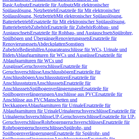
Basic
Aufputz
Ersatzteile für Aufputz
Mit elektronischer
Spülauslösung, Netzbetrieb
Ersatzteile für Mit elektronischer
Spülauslösung, Netzbetrieb
Mit elektronischer Spülauslösung,
Batteriebetrieb
Ersatzteile für Mit elektronischer Spülauslösung,
Batteriebetrieb
Zubehör
Ersatzteile für Zubehör
Rohbau- und
Austauschsets
Ersatzteile für Rohbau- und Austauschsets
Spülrohre,
Spülbögen und Übergänge
Renovierungssets
Ersatzteile für
Renovierungssets
Abdeckplatten
Sonstiges
Zubehör
Bedienhilfen
Apparateanschlüsse für WCs, Urinale und
Bidets
Ablaufgarnituren für WCs und Ausgüsse
Ersatzteile für
Ablaufgarnituren für WCs und
Ausgüsse
Geruchsverschlüsse
Ersatzteile für
Geruchsverschlüsse
Anschlussbögen
Ersatzteile für
Anschlussbögen
Anschlussstutzen
Ersatzteile für
Anschlussstutzen
Anschlusssets
Ersatzteile für
Anschlusssets
Spülbogenverlängerungen
Ersatzteile für
Spülbogenverlängerungen
Anschlüsse aus PVC
Ersatzteile für
Anschlüsse aus PVC
Manschetten und
Deckkappen
Ablaufgarnituren für Urinale
Ersatzteile für
Ablaufgarnituren für Urinale
Urinalgeruchsverschlüsse
Ersatzteile für
Urinalgeruchsverschlüsse
UP-Geruchsverschlüsse
Ersatzteile für UP-
Geruchsverschlüsse
Rohrbogengeruchsverschlüsses
Ersatzteile für
Rohrbogengeruchsverschlüsses
Spülrohr- und
Spülbogenverlängerungen
Ersatzteile für Spülrohr- und
Spülbogenverlängerungen
Anschlussstutzen
Ersatzteile für