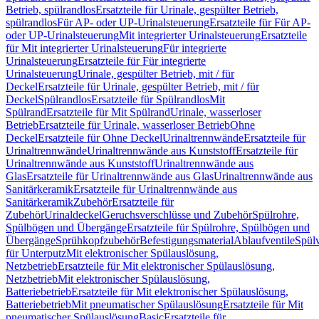
Betrieb, spülrandlos
Ersatzteile für Urinale, gespülter Betrieb,
spülrandlos
Für AP- oder UP-Urinalsteuerung
Ersatzteile für Für AP-
oder UP-Urinalsteuerung
Mit integrierter Urinalsteuerung
Ersatzteile
für Mit integrierter Urinalsteuerung
Für integrierte
Urinalsteuerung
Ersatzteile für Für integrierte
Urinalsteuerung
Urinale, gespülter Betrieb, mit / für
Deckel
Ersatzteile für Urinale, gespülter Betrieb, mit / für
Deckel
Spülrandlos
Ersatzteile für Spülrandlos
Mit
Spülrand
Ersatzteile für Mit Spülrand
Urinale, wasserloser
Betrieb
Ersatzteile für Urinale, wasserloser Betrieb
Ohne
Deckel
Ersatzteile für Ohne Deckel
Urinaltrennwände
Ersatzteile für
Urinaltrennwände
Urinaltrennwände aus Kunststoff
Ersatzteile für
Urinaltrennwände aus Kunststoff
Urinaltrennwände aus
Glas
Ersatzteile für Urinaltrennwände aus Glas
Urinaltrennwände aus
Sanitärkeramik
Ersatzteile für Urinaltrennwände aus
Sanitärkeramik
Zubehör
Ersatzteile für
Zubehör
Urinaldeckel
Geruchsverschlüsse und Zubehör
Spülrohre,
Spülbögen und Übergänge
Ersatzteile für Spülrohre, Spülbögen und
Übergänge
Sprühkopfzubehör
Befestigungsmaterial
Ablaufventile
Spülv
für Unterputz
Mit elektronischer Spülauslösung,
Netzbetrieb
Ersatzteile für Mit elektronischer Spülauslösung,
Netzbetrieb
Mit elektronischer Spülauslösung,
Batteriebetrieb
Ersatzteile für Mit elektronischer Spülauslösung,
Batteriebetrieb
Mit pneumatischer Spülauslösung
Ersatzteile für Mit
pneumatischer Spülauslösung
Basic
Ersatzteile für