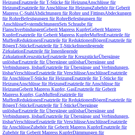
Heizung
Ersatzteile für T-Stücke für Heizung
Anschlüsse für
Heizung
Ersatzteile für Anschlüsse für Heizung
Zubehör für Geberit
Mapress C-Stahl
Abdichtungen für Rohre und Fittings
Abdeckungen
für Rohre
Befestigungen für Rohre
Befestigungen für
Anschlüsse
Systemdichtungen
Sets Schraube für
Flanschverbindungen
Geberit Mapress Kupfer
Geberit Mapress
Kupfer
Ersatzteile für Geberit Mapress Kupfer
Muffen
Ersatzteile für
Muffen
Reduktionen
Ersatzteile für Reduktionen
Bögen
Ersatzteile für
Bögen
T-Stücke
Ersatzteile für T-Stücke
Innenliegende
Zirkulation
Ersatzteile für Innenliegende
Zirkulation
Kreuzstücke
Ersatzteile für Kreuzstücke
Übergänge
unlösbar
Ersatzteile für Übergänge unlösbar
Übergänge und
Verbindungen, lösbar
Ersatzteile für Übergänge und Verbindungen,
lösbar
Verschlüsse
Ersatzteile für Verschlüsse
Anschlüsse
Ersatzteile
für Anschlüsse
T-Stücke für Heizung
Ersatzteile für T-Stücke für
Heizung
Anschlüsse für Heizung
Ersatzteile für Anschlüsse für
Heizung
Geberit Mapress Kupfer, Gas
Ersatzteile für Geberit
Mapress Kupfer, Gas
Muffen
Ersatzteile für
Muffen
Reduktionen
Ersatzteile für Reduktionen
Bögen
Ersatzteile für
Bögen
T-Stücke
Ersatzteile für T-Stücke
Übergänge
unlösbar
Ersatzteile für Übergänge unlösbar
Übergänge und
Verbindungen, lösbar
Ersatzteile für Übergänge und Verbindungen,
lösbar
Verschlüsse
Ersatzteile für Verschlüsse
Anschlüsse
Ersatzteile
für Anschlüsse
Zubehör für Geberit Mapress Kupfer
Ersatzteile für
Zubehör für Geberit Mapress Kupfer
Dämmungen für