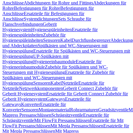
Anschlüsse
Abdichtungen für Rohre und Fittings
Abdeckungen für
Rohre
Befestigungen für Rohre
Befestigungen für
Anschlüsse
Ersatzteile für Befestigungen für
Anschlüsse
Systemdichtungen
Sets Schraube für
Flanschverbindungen
Geberit
Hygienesystem
Hygienespüleinheiten
Ersatzteile für
Hygienespüleinheiten
Zubehör für
Hygienespüleinheiten
Sensoren
Kabel
Durchflussbegrenzer
Abdeckung
und Abdeckplatten
Spülkästen und WC-Steuerungen mit
Hygienespülung
Ersatzteile für Spülkästen und WC-Steuerungen mit
Hygienespülung
UP-Spülkästen mit
Hygienespülung
Hygieneeinbaumodule
Ersatzteile für
Hygieneeinbaumodule
Zubehör für Spülkästen und WC-
Steuerungen mit Hygienespülung
Ersatzteile für Zubehör für
Spülkästen und WC-Steuerungen mit
Hygienespülung
Sensoren
Kabel
Netzteile
Ersatzteile für
Netzteile
Netzwerkkomponenten
Geberit Connect Zubehör für
Geberit Hygienesystem
Ersatzteile für Geberit Connect Zubehör für
Geberit Hygienesystem
Gateways
Ersatzteile für
Gateways
Konverter
Ersatzteile für
Konverter
Sensoren
Montagematerial
Rohrarmaturen
Geradsitzventile
Mi
Mapress Pressanschlüssen
Schrägsitzventile
Ersatzteile für
Schrägsitzventile
Mit FlowFit Pressanschlüssen
Ersatzteile für Mit
FlowFit Pressanschlüssen
Mit Mepla Pressanschlüssen
Ersatzteile für
Mit Mepla Pressanschlüssen
Mit Mapress