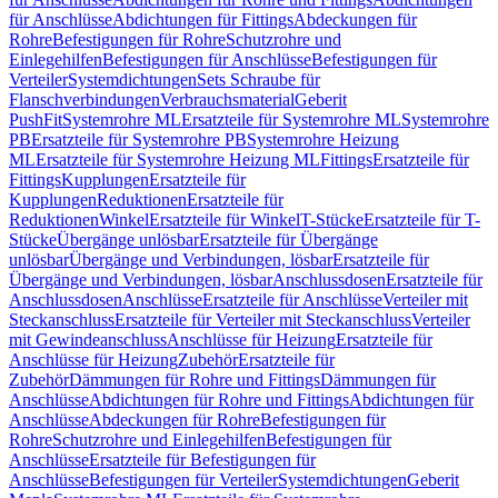
für Anschlüsse
Abdichtungen für Fittings
Abdeckungen für
Rohre
Befestigungen für Rohre
Schutzrohre und
Einlegehilfen
Befestigungen für Anschlüsse
Befestigungen für
Verteiler
Systemdichtungen
Sets Schraube für
Flanschverbindungen
Verbrauchsmaterial
Geberit
PushFit
Systemrohre ML
Ersatzteile für Systemrohre ML
Systemrohre
PB
Ersatzteile für Systemrohre PB
Systemrohre Heizung
ML
Ersatzteile für Systemrohre Heizung ML
Fittings
Ersatzteile für
Fittings
Kupplungen
Ersatzteile für
Kupplungen
Reduktionen
Ersatzteile für
Reduktionen
Winkel
Ersatzteile für Winkel
T-Stücke
Ersatzteile für T-
Stücke
Übergänge unlösbar
Ersatzteile für Übergänge
unlösbar
Übergänge und Verbindungen, lösbar
Ersatzteile für
Übergänge und Verbindungen, lösbar
Anschlussdosen
Ersatzteile für
Anschlussdosen
Anschlüsse
Ersatzteile für Anschlüsse
Verteiler mit
Steckanschluss
Ersatzteile für Verteiler mit Steckanschluss
Verteiler
mit Gewindeanschluss
Anschlüsse für Heizung
Ersatzteile für
Anschlüsse für Heizung
Zubehör
Ersatzteile für
Zubehör
Dämmungen für Rohre und Fittings
Dämmungen für
Anschlüsse
Abdichtungen für Rohre und Fittings
Abdichtungen für
Anschlüsse
Abdeckungen für Rohre
Befestigungen für
Rohre
Schutzrohre und Einlegehilfen
Befestigungen für
Anschlüsse
Ersatzteile für Befestigungen für
Anschlüsse
Befestigungen für Verteiler
Systemdichtungen
Geberit