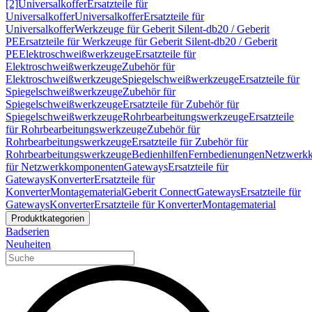
[2]
Universalkoffer
Ersatzteile für
Universalkoffer
Universalkoffer
Ersatzteile für
Universalkoffer
Werkzeuge für Geberit Silent-db20 / Geberit
PE
Ersatzteile für Werkzeuge für Geberit Silent-db20 / Geberit
PE
Elektroschweißwerkzeuge
Ersatzteile für
Elektroschweißwerkzeuge
Zubehör für
Elektroschweißwerkzeuge
Spiegelschweißwerkzeuge
Ersatzteile für
Spiegelschweißwerkzeuge
Zubehör für
Spiegelschweißwerkzeuge
Ersatzteile für Zubehör für
Spiegelschweißwerkzeuge
Rohrbearbeitungswerkzeuge
Ersatzteile
für Rohrbearbeitungswerkzeuge
Zubehör für
Rohrbearbeitungswerkzeuge
Ersatzteile für Zubehör für
Rohrbearbeitungswerkzeuge
Bedienhilfen
Fernbedienungen
Netzwerk
für Netzwerkkomponenten
Gateways
Ersatzteile für
Gateways
Konverter
Ersatzteile für
Konverter
Montagematerial
Geberit Connect
Gateways
Ersatzteile für
Gateways
Konverter
Ersatzteile für Konverter
Montagematerial
Produktkategorien
Badserien
Neuheiten