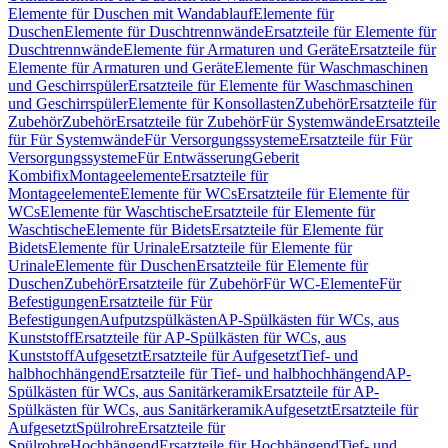
Elemente für Duschen mit Wandablauf
Elemente für
Duschen
Elemente für Duschtrennwände
Ersatzteile für Elemente für
Duschtrennwände
Elemente für Armaturen und Geräte
Ersatzteile für
Elemente für Armaturen und Geräte
Elemente für Waschmaschinen
und Geschirrspüler
Ersatzteile für Elemente für Waschmaschinen
und Geschirrspüler
Elemente für Konsollasten
Zubehör
Ersatzteile für
Zubehör
Zubehör
Ersatzteile für Zubehör
Für Systemwände
Ersatzteile
für Für Systemwände
Für Versorgungssysteme
Ersatzteile für Für
Versorgungssysteme
Für Entwässerung
Geberit
Kombifix
Montageelemente
Ersatzteile für
Montageelemente
Elemente für WCs
Ersatzteile für Elemente für
WCs
Elemente für Waschtische
Ersatzteile für Elemente für
Waschtische
Elemente für Bidets
Ersatzteile für Elemente für
Bidets
Elemente für Urinale
Ersatzteile für Elemente für
Urinale
Elemente für Duschen
Ersatzteile für Elemente für
Duschen
Zubehör
Ersatzteile für Zubehör
Für WC-Elemente
Für
Befestigungen
Ersatzteile für Für
Befestigungen
Aufputzspülkästen
AP-Spülkästen für WCs, aus
Kunststoff
Ersatzteile für AP-Spülkästen für WCs, aus
Kunststoff
Aufgesetzt
Ersatzteile für Aufgesetzt
Tief- und
halbhochhängend
Ersatzteile für Tief- und halbhochhängend
AP-
Spülkästen für WCs, aus Sanitärkeramik
Ersatzteile für AP-
Spülkästen für WCs, aus Sanitärkeramik
Aufgesetzt
Ersatzteile für
Aufgesetzt
Spülrohre
Ersatzteile für
Spülrohre
Hochhängend
Ersatzteile für Hochhängend
Tief- und