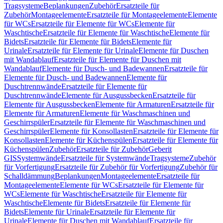
Tragsysteme
Beplankungen
Zubehör
Ersatzteile für
Zubehör
Montageelemente
Ersatzteile für Montageelemente
Elemente
für WCs
Ersatzteile für Elemente für WCs
Elemente für
Waschtische
Ersatzteile für Elemente für Waschtische
Elemente für
Bidets
Ersatzteile für Elemente für Bidets
Elemente für
Urinale
Ersatzteile für Elemente für Urinale
Elemente für Duschen
mit Wandablauf
Ersatzteile für Elemente für Duschen mit
Wandablauf
Elemente für Dusch- und Badewannen
Ersatzteile für
Elemente für Dusch- und Badewannen
Elemente für
Duschtrennwände
Ersatzteile für Elemente für
Duschtrennwände
Elemente für Ausgussbecken
Ersatzteile für
Elemente für Ausgussbecken
Elemente für Armaturen
Ersatzteile für
Elemente für Armaturen
Elemente für Waschmaschinen und
Geschirrspüler
Ersatzteile für Elemente für Waschmaschinen und
Geschirrspüler
Elemente für Konsollasten
Ersatzteile für Elemente für
Konsollasten
Elemente für Küchenspülen
Ersatzteile für Elemente für
Küchenspülen
Zubehör
Ersatzteile für Zubehör
Geberit
GIS
Systemwände
Ersatzteile für Systemwände
Tragsysteme
Zubehör
für Vorfertigung
Ersatzteile für Zubehör für Vorfertigung
Zubehör für
Schalldämmung
Beplankungen
Montageelemente
Ersatzteile für
Montageelemente
Elemente für WCs
Ersatzteile für Elemente für
WCs
Elemente für Waschtische
Ersatzteile für Elemente für
Waschtische
Elemente für Bidets
Ersatzteile für Elemente für
Bidets
Elemente für Urinale
Ersatzteile für Elemente für
Urinale
Elemente für Duschen mit Wandablauf
Ersatzteile für