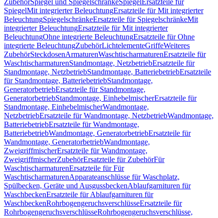
Zubehör
Spiegel und Spiegelschränke
Spiegel
Ersatzteile für
Spiegel
Mit integrierter Beleuchtung
Ersatzteile für Mit integrierter
Beleuchtung
Spiegelschränke
Ersatzteile für Spiegelschränke
Mit
integrierter Beleuchtung
Ersatzteile für Mit integrierter
Beleuchtung
Ohne integrierte Beleuchtung
Ersatzteile für Ohne
integrierte Beleuchtung
Zubehör
Lichtelemente
Griffe
Weiteres
Zubehör
Steckdosen
Armaturen
Waschtischarmaturen
Ersatzteile für
Waschtischarmaturen
Standmontage, Netzbetrieb
Ersatzteile für
Standmontage, Netzbetrieb
Standmontage, Batteriebetrieb
Ersatzteile
für Standmontage, Batteriebetrieb
Standmontage,
Generatorbetrieb
Ersatzteile für Standmontage,
Generatorbetrieb
Standmontage, Einhebelmischer
Ersatzteile für
Standmontage, Einhebelmischer
Wandmontage,
Netzbetrieb
Ersatzteile für Wandmontage, Netzbetrieb
Wandmontage,
Batteriebetrieb
Ersatzteile für Wandmontage,
Batteriebetrieb
Wandmontage, Generatorbetrieb
Ersatzteile für
Wandmontage, Generatorbetrieb
Wandmontage,
Zweigriffmischer
Ersatzteile für Wandmontage,
Zweigriffmischer
Zubehör
Ersatzteile für Zubehör
Für
Waschtischarmaturen
Ersatzteile für Für
Waschtischarmaturen
Apparateanschlüsse für Waschplatz,
Spülbecken, Geräte und Ausgussbecken
Ablaufgarnituren für
Waschbecken
Ersatzteile für Ablaufgarnituren für
Waschbecken
Rohrbogengeruchsverschlüsse
Ersatzteile für
Rohrbogengeruchsverschlüsse
Rohrbogengeruchsverschlüsse,