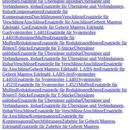
unlösbar
Ersatzteile für Übergänge unlösbar
Übergänge und
Verbindungen, lösbar
Ersatzteile für Übergänge und Verbindungen,
lösbar
Kompensatoren
Ersatzteile für
Kompensatoren
Durchführungen
Verschlüsse
Ersatzteile für
Verschlüsse
Anschlüsse
Ersatzteile für Anschlüsse
Geberit Mapress
Edelstahl, Gas
Ersatzteile für Geberit Mapress Edelstahl,
Gas
Systemrohre 1.4401
Ersatzteile für Systemrohre
1.4401
Rohrnippel
Muffen
Ersatzteile für
Muffen
Reduktionen
Ersatzteile für Reduktionen
Bögen
Ersatzteile für
Bögen
T-Stücke
Ersatzteile für T-Stücke
Übergänge
unlösbar
Ersatzteile für Übergänge unlösbar
Übergänge und
Verbindungen, lösbar
Ersatzteile für Übergänge und Verbindungen,
lösbar
Verschlüsse
Ersatzteile für Verschlüsse
Anschlüsse
Ersatzteile
für Anschlüsse
Geberit Mapress Edelstahl, LABS-frei
Ersatzteile für
Geberit Mapress Edelstahl, LABS-frei
Systemrohre
1.4401
Ersatzteile für Systemrohre 1.4401
Systemrohre
1.4521
Ersatzteile für Systemrohre 1.4521
Muffen
Ersatzteile für
Muffen
Reduktionen
Ersatzteile für Reduktionen
Bögen
Ersatzteile für
Bögen
T-Stücke
Ersatzteile für T-Stücke
Übergänge
unlösbar
Ersatzteile für Übergänge unlösbar
Übergänge und
Verbindungen, lösbar
Ersatzteile für Übergänge und Verbindungen,
lösbar
Verschlüsse
Ersatzteile für Verschlüsse
Anschlüsse
Ersatzteile
für Anschlüsse
Kompensatoren
Ersatzteile für
Kompensatoren
Durchführungen
Zubehör für Geberit Mapress
Edelstahl
Ersatzteile für Zubehör für Geberit Mapress