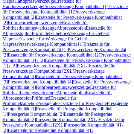
Mepla
Handpresswerkzeuge
Ersatzteile für
Handpresswerkzeuge
Presswerkzeuge Kompatibilität [1]
Ersatzteile
für Presswerkzeuge Kompatibilität [1]
Presswerkzeuge
Kompatibilität [2]
Ersatzteile für Presswerkzeuge Kompatibilität
[2]
Rohrbearbeitungswerkzeuge
Ersatzteile für
Rohrbearbeitungswerkzeuge
Abpressstopfen
Ersatzteile für
Abpressstopfen
Prüfmittel
Zubehör
Werkzeuge für Geberit
Mapress
Ersatzteile für Werkzeuge für Geberit
Mapress
Presswerkzeuge Kompatibilität [1]
Ersatzteile für
Presswerkzeuge Kompatibilität [1]
Presswerkzeuge Kompatibilität
[2]
Ersatzteile für Presswerkzeuge Kompatibilität [2]
Presswerkzeuge
Kompatibilität [1] / [2]
Ersatzteile für Presswerkzeuge Kompatibilität
[1] / [2]
Presswerkzeuge Kompatibilität [2XL]
Ersatzteile für
Presswerkzeuge Kompatibilität [2XL]
Presswerkzeuge
Kompatibilität [3]
Ersatzteile für Presswerkzeuge Kompatibilität
[3]
Presswerkzeuge Kompatibilität [4]
Ersatzteile für Presswerkzeuge
Kompatibilität [4]
Rohrbearbeitungswerkzeuge
Ersatzteile für
Rohrbearbeitungswerkzeuge
Abpressstopfen
Ersatzteile für
Abpressstopfen
Prüfmittel
Ersatzteile für
Prüfmittel
Zubehör
Pressgeräte
Ersatzteile für Pressgeräte
Pressgeräte
Kompatibilität [1]
Ersatzteile für Pressgeräte Kompatibilität
[1]
Pressgeräte Kompatibilität [2]
Ersatzteile für Pressgeräte
Kompatibilität [2]
Pressgeräte Kompatibilität [2XL]
Ersatzteile für
Pressgeräte Kompatibilität [2XL]
Pressgeräte Kompatibilität [4] /
[2]
Ersatzteile für Pressgeräte Kompatibilität [4] /