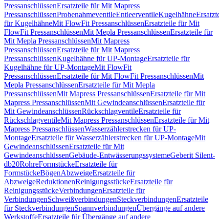
Pressanschlüssen
Ersatzteile für Mit Mapress
Pressanschlüssen
Probenahmeventile
Entleerventile
Kugelhähne
Ersatzt
für Kugelhähne
Mit FlowFit Pressanschlüssen
Ersatzteile für Mit
FlowFit Pressanschlüssen
Mit Mepla Pressanschlüssen
Ersatzteile für
Mit Mepla Pressanschlüssen
Mit Mapress
Pressanschlüssen
Ersatzteile für Mit Mapress
Pressanschlüssen
Kugelhähne für UP-Montage
Ersatzteile für
Kugelhähne für UP-Montage
Mit FlowFit
Pressanschlüssen
Ersatzteile für Mit FlowFit Pressanschlüssen
Mit
Mepla Pressanschlüssen
Ersatzteile für Mit Mepla
Pressanschlüssen
Mit Mapress Pressanschlüssen
Ersatzteile für Mit
Mapress Pressanschlüssen
Mit Gewindeanschlüssen
Ersatzteile für
Mit Gewindeanschlüssen
Rückschlagventile
Ersatzteile für
Rückschlagventile
Mit Mapress Pressanschlüssen
Ersatzteile für Mit
Mapress Pressanschlüssen
Wasserzählerstrecken für UP-
Montage
Ersatzteile für Wasserzählerstrecken für UP-Montage
Mit
Gewindeanschlüssen
Ersatzteile für Mit
Gewindeanschlüssen
Gebäude-Entwässerungssysteme
Geberit Silent-
db20
Rohre
Formstücke
Ersatzteile für
Formstücke
Bögen
Abzweige
Ersatzteile für
Abzweige
Reduktionen
Reinigungsstücke
Ersatzteile für
Reinigungsstücke
Verbindungen
Ersatzteile für
Verbindungen
Schweißverbindungen
Steckverbindungen
Ersatzteile
für Steckverbindungen
Spannverbindungen
Übergänge auf andere
Werkstoffe
Ersatzteile für Übergänge auf andere