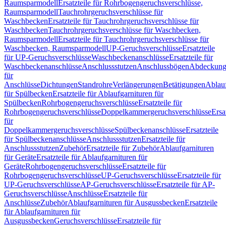
Raumsparmodell
Ersatzteile für Rohrbogengeruchsverschlüsse,
Raumsparmodell
Tauchrohrgeruchsverschlüsse für
Waschbecken
Ersatzteile für Tauchrohrgeruchsverschlüsse für
Waschbecken
Tauchrohrgeruchsverschlüsse für Waschbecken,
Raumsparmodell
Ersatzteile für Tauchrohrgeruchsverschlüsse für
Waschbecken, Raumsparmodell
UP-Geruchsverschlüsse
Ersatzteile
für UP-Geruchsverschlüsse
Waschbeckenanschlüsse
Ersatzteile für
Waschbeckenanschlüsse
Anschlussstutzen
Anschlussbögen
Abdeckung
für
Anschlüsse
Dichtungen
Standrohre
Verlängerungen
Betätigungen
Ablauf
für Spülbecken
Ersatzteile für Ablaufgarnituren für
Spülbecken
Rohrbogengeruchsverschlüsse
Ersatzteile für
Rohrbogengeruchsverschlüsse
Doppelkammergeruchsverschlüsse
Ersa
für
Doppelkammergeruchsverschlüsse
Spülbeckenanschlüsse
Ersatzteile
für Spülbeckenanschlüsse
Anschlussstutzen
Ersatzteile für
Anschlussstutzen
Zubehör
Ersatzteile für Zubehör
Ablaufgarnituren
für Geräte
Ersatzteile für Ablaufgarnituren für
Geräte
Rohrbogengeruchsverschlüsse
Ersatzteile für
Rohrbogengeruchsverschlüsse
UP-Geruchsverschlüsse
Ersatzteile für
UP-Geruchsverschlüsse
AP-Geruchsverschlüsse
Ersatzteile für AP-
Geruchsverschlüsse
Anschlüsse
Ersatzteile für
Anschlüsse
Zubehör
Ablaufgarnituren für Ausgussbecken
Ersatzteile
für Ablaufgarnituren für
Ausgussbecken
Geruchsverschlüsse
Ersatzteile für