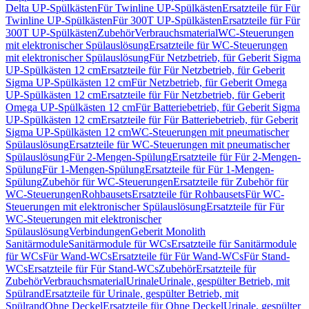
Delta UP-Spülkästen
Für Twinline UP-Spülkästen
Ersatzteile für Für
Twinline UP-Spülkästen
Für 300T UP-Spülkästen
Ersatzteile für Für
300T UP-Spülkästen
Zubehör
Verbrauchsmaterial
WC-Steuerungen
mit elektronischer Spülauslösung
Ersatzteile für WC-Steuerungen
mit elektronischer Spülauslösung
Für Netzbetrieb, für Geberit Sigma
UP-Spülkästen 12 cm
Ersatzteile für Für Netzbetrieb, für Geberit
Sigma UP-Spülkästen 12 cm
Für Netzbetrieb, für Geberit Omega
UP-Spülkästen 12 cm
Ersatzteile für Für Netzbetrieb, für Geberit
Omega UP-Spülkästen 12 cm
Für Batteriebetrieb, für Geberit Sigma
UP-Spülkästen 12 cm
Ersatzteile für Für Batteriebetrieb, für Geberit
Sigma UP-Spülkästen 12 cm
WC-Steuerungen mit pneumatischer
Spülauslösung
Ersatzteile für WC-Steuerungen mit pneumatischer
Spülauslösung
Für 2-Mengen-Spülung
Ersatzteile für Für 2-Mengen-
Spülung
Für 1-Mengen-Spülung
Ersatzteile für Für 1-Mengen-
Spülung
Zubehör für WC-Steuerungen
Ersatzteile für Zubehör für
WC-Steuerungen
Rohbausets
Ersatzteile für Rohbausets
Für WC-
Steuerungen mit elektronischer Spülauslösung
Ersatzteile für Für
WC-Steuerungen mit elektronischer
Spülauslösung
Verbindungen
Geberit Monolith
Sanitärmodule
Sanitärmodule für WCs
Ersatzteile für Sanitärmodule
für WCs
Für Wand-WCs
Ersatzteile für Für Wand-WCs
Für Stand-
WCs
Ersatzteile für Für Stand-WCs
Zubehör
Ersatzteile für
Zubehör
Verbrauchsmaterial
Urinale
Urinale, gespülter Betrieb, mit
Spülrand
Ersatzteile für Urinale, gespülter Betrieb, mit
Spülrand
Ohne Deckel
Ersatzteile für Ohne Deckel
Urinale, gespülter