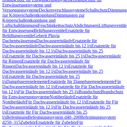
Entwässerungssysteme und
Versorgungssysteme
Deckenverschlusssysteme
Schallschutz
Dämmung
zur Körperschallentkopplung
Dämmungen zur
Körperschallentkopplung und
Luftschalldämmung
Feuchtigkeitsschutz
Abdichtungen
Lüftungsventile
für Entwässerung
Belüftungsventile
Ersatzteile für
Belüftungsventile
Geberit Pluvia
Dachentwässerung
Dachwassereinläufe
Ersatzteile für
Dachwassereinläufe
Dachwassereinläufe bis 12 l/s
Ersatzteile für
Dachwassereinläufe bis 12 l/s
Dachwassereinläufe bis 25
l/s
Ersatzteile für Dachwassereinläufe bis 25 l/s
Dachwassereinläufe
für Rinnen
Ersatzteile für Dachwassereinläufe für
Rinnen
Dachwassereinläufe bis 12 l/s
Ersatzteile für
Dachwassereinläufe bis 12 l/s
Dachwassereinläufe bis 25
l/s
Ersatzteile für Dachwassereinläufe bis 25
l/s
Dampfsperrenelemente
Ersatzteile für Dampfsperrenelemente
Für
Dachwassereinläufe bis 12 l/s
Ersatzteile für Für Dachwassereinläufe
bis 12 l/s
Für Dachwassereinläufe bis 25 l/s
Brandschutz
Brandschutz
für Entwässerungssysteme
Notüberläufe
Ersatzteile für
Notüberläufe
Für Dachwassereinläufe bis 12 l/s
Ersatzteile für Für
Dachwassereinläufe bis 12 l/s
Für Dachwassereinläufe bis 25
l/s
Ersatzteile für Für Dachwassereinläufe bis 25
l/s
Befestigung
Befestigungssystem d40–200
Befestigungssystem
d250–315
Zubehör
Ersatzteile für Zubehör
Für