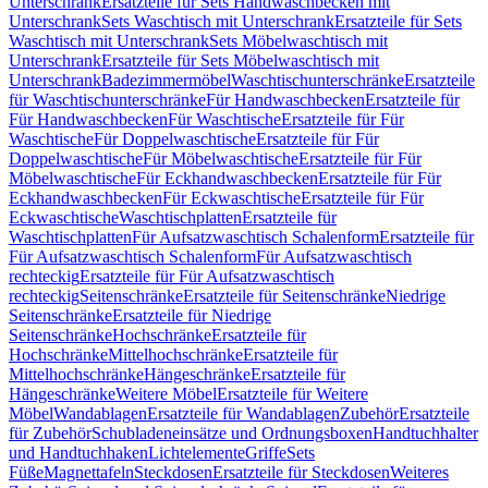
Unterschrank
Ersatzteile für Sets Handwaschbecken mit
Unterschrank
Sets Waschtisch mit Unterschrank
Ersatzteile für Sets
Waschtisch mit Unterschrank
Sets Möbelwaschtisch mit
Unterschrank
Ersatzteile für Sets Möbelwaschtisch mit
Unterschrank
Badezimmermöbel
Waschtischunterschränke
Ersatzteile
für Waschtischunterschränke
Für Handwaschbecken
Ersatzteile für
Für Handwaschbecken
Für Waschtische
Ersatzteile für Für
Waschtische
Für Doppelwaschtische
Ersatzteile für Für
Doppelwaschtische
Für Möbelwaschtische
Ersatzteile für Für
Möbelwaschtische
Für Eckhandwaschbecken
Ersatzteile für Für
Eckhandwaschbecken
Für Eckwaschtische
Ersatzteile für Für
Eckwaschtische
Waschtischplatten
Ersatzteile für
Waschtischplatten
Für Aufsatzwaschtisch Schalenform
Ersatzteile für
Für Aufsatzwaschtisch Schalenform
Für Aufsatzwaschtisch
rechteckig
Ersatzteile für Für Aufsatzwaschtisch
rechteckig
Seitenschränke
Ersatzteile für Seitenschränke
Niedrige
Seitenschränke
Ersatzteile für Niedrige
Seitenschränke
Hochschränke
Ersatzteile für
Hochschränke
Mittelhochschränke
Ersatzteile für
Mittelhochschränke
Hängeschränke
Ersatzteile für
Hängeschränke
Weitere Möbel
Ersatzteile für Weitere
Möbel
Wandablagen
Ersatzteile für Wandablagen
Zubehör
Ersatzteile
für Zubehör
Schubladeneinsätze und Ordnungsboxen
Handtuchhalter
und Handtuchhaken
Lichtelemente
Griffe
Sets
Füße
Magnettafeln
Steckdosen
Ersatzteile für Steckdosen
Weiteres