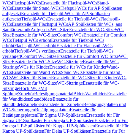
WCs
Flachspül-WCs
Ersatzteile für Flachspül-WCs
Stand-
WCs
Ersatzteile für Stand-WCs
Tiefspül-WCs für AP-Spülkasten
aufgesetzt
Ersatzteile für Tiefspül-WCs für AP-Spülkasten
aufgesetzt
Tiefspül-WCs
Ersatzteile für Tiefspül-WCs
Flachspül-
WCs
Ersatzteile für Flachspül-WCs
AP-Spülkästen für WCs, aus
Sanitärkeramik
Aufgesetzt
WC-Sitze
Ersatzteile für WC-Sitze
WC-
Sitze
Ersatzteile für WC-Sitze
Comfort WCs
Ersatzteile für Comfort
WCs
Tiefspül-WCs erhöht
Ersatzteile für Tiefspül-WCs
erhöht
Flachspül-WCs erhöht
Ersatzteile für Flachspül-WCs
erhöht
Tiefspül-WCs verlängert
Ersatzteile für Tiefspül-WCs
verlängert
Comfort WC-Sitze
Ersatzteile für Comfort WC-Sitze
WC-
Sitze
Ersatzteile für WC-Sitze
WC-Sitzringe
Ersatzteile für WC-
Sitzringe
WCs für Kinder
Ersatzteile für WCs für Kinder
Wand-
WCs
Ersatzteile für Wand-WCs
Stand-WCs
Ersatzteile für Stand-
WCs
WC-Sitze für Kinder
Ersatzteile für WC-Sitze für Kinder
WC-
Sitze
Ersatzteile für WC-Sitze
WC-Sitzringe
Ersatzteile für WC-
Sitzringe
Hock-WCs
Mit
Spülung
Zubehör
Befestigungsmaterial
Bidets
Wandbidets
Ersatzteile
für Wandbidets
Standbidets
Ersatzteile für
Standbidets
Zubehör
Ersatzteile für Zubehör
Betätigungsplatten und
WC-Steuerungen
Betätigungsplatten
Ersatzteile für
Betätigungsplatten
Für Sigma UP-Spülkästen
Ersatzteile für Für
Sigma UP-Spülkästen
Für Omega UP-Spülkästen
Ersatzteile für Für
Omega UP-Spülkästen
Für Kappa UP-Spülkästen
Ersatzteile für Für
Kappa UP-Spülkästen
Für Delta UP-Spülkästen
Ersatzteile für Für