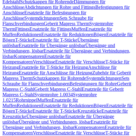
Edelstahl
Schutzkappen für Rohrende
Dämmungen für
Anschlüsse
Abdichtungen für Rohre und Fittings
Befestigungen für
Anschlüsse
Ersatzteile für Befestigungen für
Anschlüsse
Systemdichtungen
Sets Schraube für
Flanschverbindungen
Geberit Mapress Therm
Systemrohre
Therm
Fittings
Ersatzteile für Fittings
Muffen
Ersatzteile für
Muffen
Reduktionen
Ersatzteile für Reduktionen
Bögen
Ersatzteile für
Bögen
T-Stücke
Ersatzteile für T-Stücke
Übergänge
unlösbar
Ersatzteile für Übergänge unlösbar
Übergänge und
Verbindungen, lösbar
Ersatzteile für Übergänge und Verbindungen,
lösbar
Kompensatoren
Ersatzteile für
Kompensatoren
Verschlüsse
Ersatzteile für Verschlüsse
T-Stücke für
Heizung
Ersatzteile für T-Stücke für Heizung
Anschlüsse für
Heizung
Ersatzteile für Anschlüsse für Heizung
Zubehör für Geberit
Mapress Therm
Schutzkappen für Rohrende
Systemdichtungen
Sets
Schraube für Flanschverbindungen
Befestigungen für Rohre
Geberit
Mapress C-Stahl
Geberit Mapress C-Stahl
Ersatzteile für Geberit
Mapress C-Stahl
Systemrohre 1.0034
Systemrohre
1.0215
Rohrnippel
Muffen
Ersatzteile für
Muffen
Reduktionen
Ersatzteile für Reduktionen
Bögen
Ersatzteile für
Bögen
T-Stücke
Ersatzteile für T-Stücke
Kreuzstücke
Ersatzteile für
Kreuzstücke
Übergänge unlösbar
Ersatzteile für Übergänge
unlösbar
Übergänge und Verbindungen, lösbar
Ersatzteile für
Übergänge und Verbindungen, lösbar
Kompensatoren
Ersatzteile für
Kompensatoren
Verschlüsse
Ersatzteile für Verschlüsse
T-Stücke für