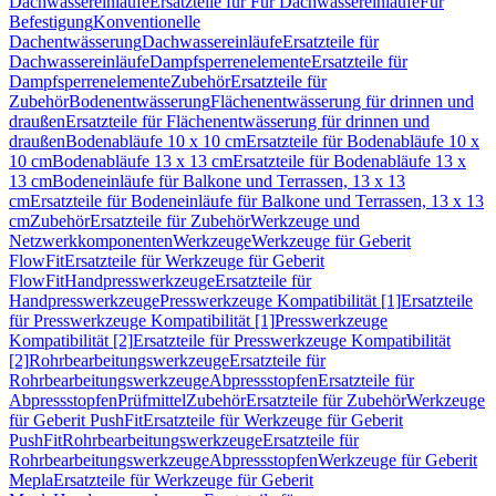
Dachwassereinläufe
Ersatzteile für Für Dachwassereinläufe
Für
Befestigung
Konventionelle
Dachentwässerung
Dachwassereinläufe
Ersatzteile für
Dachwassereinläufe
Dampfsperrenelemente
Ersatzteile für
Dampfsperrenelemente
Zubehör
Ersatzteile für
Zubehör
Bodenentwässerung
Flächenentwässerung für drinnen und
draußen
Ersatzteile für Flächenentwässerung für drinnen und
draußen
Bodenabläufe 10 x 10 cm
Ersatzteile für Bodenabläufe 10 x
10 cm
Bodenabläufe 13 x 13 cm
Ersatzteile für Bodenabläufe 13 x
13 cm
Bodeneinläufe für Balkone und Terrassen, 13 x 13
cm
Ersatzteile für Bodeneinläufe für Balkone und Terrassen, 13 x 13
cm
Zubehör
Ersatzteile für Zubehör
Werkzeuge und
Netzwerkkomponenten
Werkzeuge
Werkzeuge für Geberit
FlowFit
Ersatzteile für Werkzeuge für Geberit
FlowFit
Handpresswerkzeuge
Ersatzteile für
Handpresswerkzeuge
Presswerkzeuge Kompatibilität [1]
Ersatzteile
für Presswerkzeuge Kompatibilität [1]
Presswerkzeuge
Kompatibilität [2]
Ersatzteile für Presswerkzeuge Kompatibilität
[2]
Rohrbearbeitungswerkzeuge
Ersatzteile für
Rohrbearbeitungswerkzeuge
Abpressstopfen
Ersatzteile für
Abpressstopfen
Prüfmittel
Zubehör
Ersatzteile für Zubehör
Werkzeuge
für Geberit PushFit
Ersatzteile für Werkzeuge für Geberit
PushFit
Rohrbearbeitungswerkzeuge
Ersatzteile für
Rohrbearbeitungswerkzeuge
Abpressstopfen
Werkzeuge für Geberit
Mepla
Ersatzteile für Werkzeuge für Geberit