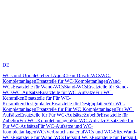
DE
WCs und Urinale
Geberit AquaClean Dusch-WCs
WC-
Komplettanlagen
Ersatzteile für WC-Komplettanlagen
Wand-
WCs
Ersatzteile für Wand-WCs
Stand-WCs
Ersatzteile für Stand-
WCs
WC-Aufsätze
Ersatzteile für WC-Aufsätze
Für WC-
Keramiken
Ersatzteile für Für WC-
Keramiken
Designplatten
Ersatzteile für Designplatten
Für WC-
Komplettanlagen
Ersatzteile für Für WC-Komplettanlagen
Für WC-
Aufsätze
Ersatzteile für Für WC-Aufsätze
Zubehör
Ersatzteile für
Zubehör
Für WC-Komplettanlagen
Für WC-Aufsätze
Ersatzteile für
Für WC-Aufsätze
Für WC-Aufsätze und WC-
Komplettanlagen
WCs
Verbrauchsmaterial
WCs und WC-Sitze
Wand-
WCs
Ersatzteile für Wand-WCs
Tiefspül-WCs
Ersatzteile für Tiefspül-