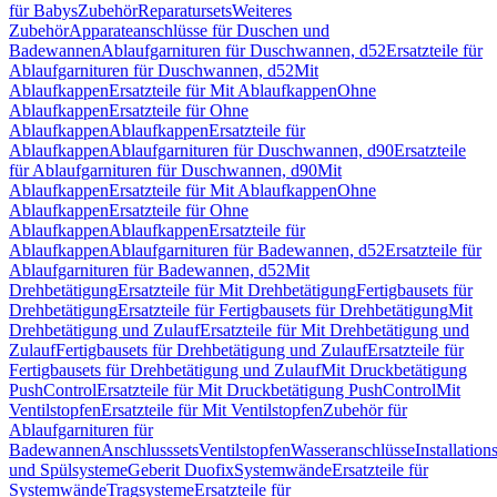
für Babys
Zubehör
Reparatursets
Weiteres
Zubehör
Apparateanschlüsse für Duschen und
Badewannen
Ablaufgarnituren für Duschwannen, d52
Ersatzteile für
Ablaufgarnituren für Duschwannen, d52
Mit
Ablaufkappen
Ersatzteile für Mit Ablaufkappen
Ohne
Ablaufkappen
Ersatzteile für Ohne
Ablaufkappen
Ablaufkappen
Ersatzteile für
Ablaufkappen
Ablaufgarnituren für Duschwannen, d90
Ersatzteile
für Ablaufgarnituren für Duschwannen, d90
Mit
Ablaufkappen
Ersatzteile für Mit Ablaufkappen
Ohne
Ablaufkappen
Ersatzteile für Ohne
Ablaufkappen
Ablaufkappen
Ersatzteile für
Ablaufkappen
Ablaufgarnituren für Badewannen, d52
Ersatzteile für
Ablaufgarnituren für Badewannen, d52
Mit
Drehbetätigung
Ersatzteile für Mit Drehbetätigung
Fertigbausets für
Drehbetätigung
Ersatzteile für Fertigbausets für Drehbetätigung
Mit
Drehbetätigung und Zulauf
Ersatzteile für Mit Drehbetätigung und
Zulauf
Fertigbausets für Drehbetätigung und Zulauf
Ersatzteile für
Fertigbausets für Drehbetätigung und Zulauf
Mit Druckbetätigung
PushControl
Ersatzteile für Mit Druckbetätigung PushControl
Mit
Ventilstopfen
Ersatzteile für Mit Ventilstopfen
Zubehör für
Ablaufgarnituren für
Badewannen
Anschlusssets
Ventilstopfen
Wasseranschlüsse
Installation
und Spülsysteme
Geberit Duofix
Systemwände
Ersatzteile für
Systemwände
Tragsysteme
Ersatzteile für