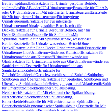
Betrieb, spülrandlos
Ersatzteile für Urinale, gespülter Betrieb,
spülrandlos
Für AP- oder UP-Urinalsteuerung
Ersatzteile für Für AP-
oder UP-Urinalsteuerung
Mit integrierter Urinalsteuerung
Ersatzteile
für Mit integrierter Urinalsteuerung
Für integrierte
Urinalsteuerung
Ersatzteile für Für integrierte
Urinalsteuerung
Urinale, gespülter Betrieb, mit / für
Deckel
Ersatzteile für Urinale, gespülter Betrieb, mit / für
Deckel
Spülrandlos
Ersatzteile für Spülrandlos
Mit
Spülrand
Ersatzteile für Mit Spülrand
Urinale, wasserloser
Betrieb
Ersatzteile für Urinale, wasserloser Betrieb
Ohne
Deckel
Ersatzteile für Ohne Deckel
Urinaltrennwände
Ersatzteile für
Urinaltrennwände
Urinaltrennwände aus Kunststoff
Ersatzteile für
Urinaltrennwände aus Kunststoff
Urinaltrennwände aus
Glas
Ersatzteile für Urinaltrennwände aus Glas
Urinaltrennwände aus
Sanitärkeramik
Ersatzteile für Urinaltrennwände aus
Sanitärkeramik
Zubehör
Ersatzteile für
Zubehör
Urinaldeckel
Geruchsverschlüsse und Zubehör
Spülrohre,
Spülbögen und Übergänge
Ersatzteile für Spülrohre, Spülbögen und
Übergänge
Sprühkopfzubehör
Befestigungsmaterial
Ablaufventile
Spülv
für Unterputz
Mit elektronischer Spülauslösung,
Netzbetrieb
Ersatzteile für Mit elektronischer Spülauslösung,
Netzbetrieb
Mit elektronischer Spülauslösung,
Batteriebetrieb
Ersatzteile für Mit elektronischer Spülauslösung,
Batteriebetrieb
Mit pneumatischer Spülauslösung
Ersatzteile für Mit
pneumatischer Spülauslösung
Basic
Ersatzteile für