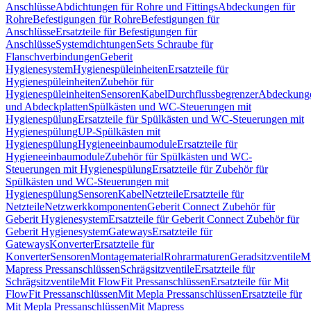
Anschlüsse
Abdichtungen für Rohre und Fittings
Abdeckungen für
Rohre
Befestigungen für Rohre
Befestigungen für
Anschlüsse
Ersatzteile für Befestigungen für
Anschlüsse
Systemdichtungen
Sets Schraube für
Flanschverbindungen
Geberit
Hygienesystem
Hygienespüleinheiten
Ersatzteile für
Hygienespüleinheiten
Zubehör für
Hygienespüleinheiten
Sensoren
Kabel
Durchflussbegrenzer
Abdeckung
und Abdeckplatten
Spülkästen und WC-Steuerungen mit
Hygienespülung
Ersatzteile für Spülkästen und WC-Steuerungen mit
Hygienespülung
UP-Spülkästen mit
Hygienespülung
Hygieneeinbaumodule
Ersatzteile für
Hygieneeinbaumodule
Zubehör für Spülkästen und WC-
Steuerungen mit Hygienespülung
Ersatzteile für Zubehör für
Spülkästen und WC-Steuerungen mit
Hygienespülung
Sensoren
Kabel
Netzteile
Ersatzteile für
Netzteile
Netzwerkkomponenten
Geberit Connect Zubehör für
Geberit Hygienesystem
Ersatzteile für Geberit Connect Zubehör für
Geberit Hygienesystem
Gateways
Ersatzteile für
Gateways
Konverter
Ersatzteile für
Konverter
Sensoren
Montagematerial
Rohrarmaturen
Geradsitzventile
Mi
Mapress Pressanschlüssen
Schrägsitzventile
Ersatzteile für
Schrägsitzventile
Mit FlowFit Pressanschlüssen
Ersatzteile für Mit
FlowFit Pressanschlüssen
Mit Mepla Pressanschlüssen
Ersatzteile für
Mit Mepla Pressanschlüssen
Mit Mapress