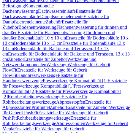
Dachwassereinläufe
Ersatzteile für Für Dachwassereinläufe
Für
Befestigung
Konventionelle
Dachentwässerung
Dachwassereinläufe
Ersatzteile für
Dachwassereinläufe
Dampfsperrenelemente
Ersatzteile für
Dampfsperrenelemente
Zubehör
Ersatzteile für
Zubehör
Bodenentwässerung
Flächenentwässerung für drinnen und
draußen
Ersatzteile für Flächenentwässerung für drinnen und
draußen
Bodenabläufe 10 x 10 cm
Ersatzteile für Bodenabläufe 10 x
10 cm
Bodenabläufe 13 x 13 cm
Ersatzteile für Bodenabläufe 13 x
13 cm
Bodeneinläufe für Balkone und Terrassen, 13 x 13
cm
Ersatzteile für Bodeneinläufe für Balkone und Terrassen, 13 x 13
cm
Zubehör
Ersatzteile für Zubehör
Werkzeuge und
Netzwerkkomponenten
Werkzeuge
Werkzeuge für Geberit
FlowFit
Ersatzteile für Werkzeuge für Geberit
FlowFit
Handpresswerkzeuge
Ersatzteile für
Handpresswerkzeuge
Presswerkzeuge Kompatibilität [1]
Ersatzteile
für Presswerkzeuge Kompatibilität [1]
Presswerkzeuge
Kompatibilität [2]
Ersatzteile für Presswerkzeuge Kompatibilität
[2]
Rohrbearbeitungswerkzeuge
Ersatzteile für
Rohrbearbeitungswerkzeuge
Abpressstopfen
Ersatzteile für
Abpressstopfen
Prüfmittel
Zubehör
Ersatzteile für Zubehör
Werkzeuge
für Geberit PushFit
Ersatzteile für Werkzeuge für Geberit
PushFit
Rohrbearbeitungswerkzeuge
Ersatzteile für
Rohrbearbeitungswerkzeuge
Abpressstopfen
Werkzeuge für Geberit
Mepla
Ersatzteile für Werkzeuge für Geberit