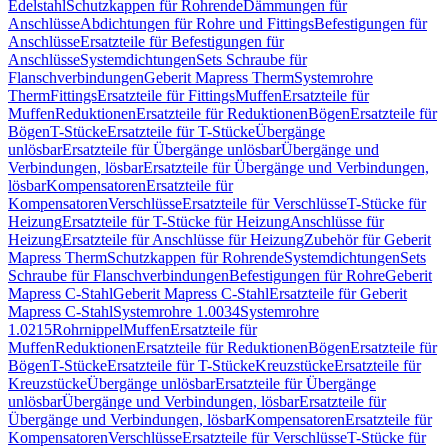
Edelstahl
Schutzkappen für Rohrende
Dämmungen für
Anschlüsse
Abdichtungen für Rohre und Fittings
Befestigungen für
Anschlüsse
Ersatzteile für Befestigungen für
Anschlüsse
Systemdichtungen
Sets Schraube für
Flanschverbindungen
Geberit Mapress Therm
Systemrohre
Therm
Fittings
Ersatzteile für Fittings
Muffen
Ersatzteile für
Muffen
Reduktionen
Ersatzteile für Reduktionen
Bögen
Ersatzteile für
Bögen
T-Stücke
Ersatzteile für T-Stücke
Übergänge
unlösbar
Ersatzteile für Übergänge unlösbar
Übergänge und
Verbindungen, lösbar
Ersatzteile für Übergänge und Verbindungen,
lösbar
Kompensatoren
Ersatzteile für
Kompensatoren
Verschlüsse
Ersatzteile für Verschlüsse
T-Stücke für
Heizung
Ersatzteile für T-Stücke für Heizung
Anschlüsse für
Heizung
Ersatzteile für Anschlüsse für Heizung
Zubehör für Geberit
Mapress Therm
Schutzkappen für Rohrende
Systemdichtungen
Sets
Schraube für Flanschverbindungen
Befestigungen für Rohre
Geberit
Mapress C-Stahl
Geberit Mapress C-Stahl
Ersatzteile für Geberit
Mapress C-Stahl
Systemrohre 1.0034
Systemrohre
1.0215
Rohrnippel
Muffen
Ersatzteile für
Muffen
Reduktionen
Ersatzteile für Reduktionen
Bögen
Ersatzteile für
Bögen
T-Stücke
Ersatzteile für T-Stücke
Kreuzstücke
Ersatzteile für
Kreuzstücke
Übergänge unlösbar
Ersatzteile für Übergänge
unlösbar
Übergänge und Verbindungen, lösbar
Ersatzteile für
Übergänge und Verbindungen, lösbar
Kompensatoren
Ersatzteile für
Kompensatoren
Verschlüsse
Ersatzteile für Verschlüsse
T-Stücke für