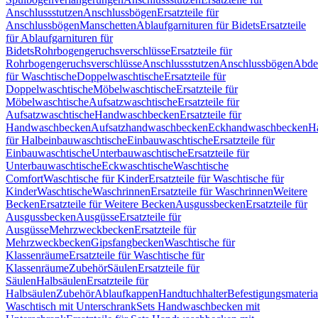
Anschlussstutzen
Anschlussbögen
Ersatzteile für
Anschlussbögen
Manschetten
Ablaufgarnituren für Bidets
Ersatzteile
für Ablaufgarnituren für
Bidets
Rohrbogengeruchsverschlüsse
Ersatzteile für
Rohrbogengeruchsverschlüsse
Anschlussstutzen
Anschlussbögen
Abde
für Waschtische
Doppelwaschtische
Ersatzteile für
Doppelwaschtische
Möbelwaschtische
Ersatzteile für
Möbelwaschtische
Aufsatzwaschtische
Ersatzteile für
Aufsatzwaschtische
Handwaschbecken
Ersatzteile für
Handwaschbecken
Aufsatzhandwaschbecken
Eckhandwaschbecken
H
für Halbeinbauwaschtische
Einbauwaschtische
Ersatzteile für
Einbauwaschtische
Unterbauwaschtische
Ersatzteile für
Unterbauwaschtische
Eckwaschtische
Waschtische
Comfort
Waschtische für Kinder
Ersatzteile für Waschtische für
Kinder
Waschtische
Waschrinnen
Ersatzteile für Waschrinnen
Weitere
Becken
Ersatzteile für Weitere Becken
Ausgussbecken
Ersatzteile für
Ausgussbecken
Ausgüsse
Ersatzteile für
Ausgüsse
Mehrzweckbecken
Ersatzteile für
Mehrzweckbecken
Gipsfangbecken
Waschtische für
Klassenräume
Ersatzteile für Waschtische für
Klassenräume
Zubehör
Säulen
Ersatzteile für
Säulen
Halbsäulen
Ersatzteile für
Halbsäulen
Zubehör
Ablaufkappen
Handtuchhalter
Befestigungsmateria
Waschtisch mit Unterschrank
Sets Handwaschbecken mit