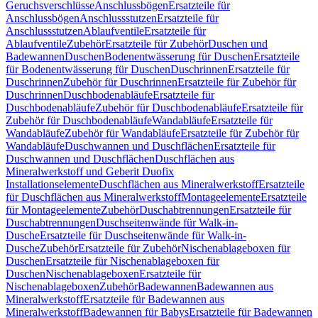
Geruchsverschlüsse
Anschlussbögen
Ersatzteile für
Anschlussbögen
Anschlussstutzen
Ersatzteile für
Anschlussstutzen
Ablaufventile
Ersatzteile für
Ablaufventile
Zubehör
Ersatzteile für Zubehör
Duschen und
Badewannen
Duschen
Bodenentwässerung für Duschen
Ersatzteile
für Bodenentwässerung für Duschen
Duschrinnen
Ersatzteile für
Duschrinnen
Zubehör für Duschrinnen
Ersatzteile für Zubehör für
Duschrinnen
Duschbodenabläufe
Ersatzteile für
Duschbodenabläufe
Zubehör für Duschbodenabläufe
Ersatzteile für
Zubehör für Duschbodenabläufe
Wandabläufe
Ersatzteile für
Wandabläufe
Zubehör für Wandabläufe
Ersatzteile für Zubehör für
Wandabläufe
Duschwannen und Duschflächen
Ersatzteile für
Duschwannen und Duschflächen
Duschflächen aus
Mineralwerkstoff und Geberit Duofix
Installationselemente
Duschflächen aus Mineralwerkstoff
Ersatzteile
für Duschflächen aus Mineralwerkstoff
Montageelemente
Ersatzteile
für Montageelemente
Zubehör
Duschabtrennungen
Ersatzteile für
Duschabtrennungen
Duschseitenwände für Walk-in-
Dusche
Ersatzteile für Duschseitenwände für Walk-in-
Dusche
Zubehör
Ersatzteile für Zubehör
Nischenablageboxen für
Duschen
Ersatzteile für Nischenablageboxen für
Duschen
Nischenablageboxen
Ersatzteile für
Nischenablageboxen
Zubehör
Badewannen
Badewannen aus
Mineralwerkstoff
Ersatzteile für Badewannen aus
Mineralwerkstoff
Badewannen für Babys
Ersatzteile für Badewannen