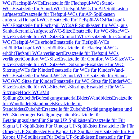
WCs
Flachspül-WCs
Ersatzteile für Flachspül-WCs
Stand-
WCs
Ersatzteile für Stand-WCs
Tiefspül-WCs für AP-Spülkasten
aufgesetzt
Ersatzteile für Tiefspül-WCs für AP-Spülkasten
aufgesetzt
Tiefspül-WCs
Ersatzteile für Tiefspül-WCs
Flachspül-
WCs
Ersatzteile für Flachspül-WCs
AP-Spülkästen für WCs, aus
Sanitärkeramik
Aufgesetzt
WC-Sitze
Ersatzteile für WC-Sitze
WC-
Sitze
Ersatzteile für WC-Sitze
Comfort WCs
Ersatzteile für Comfort
WCs
Tiefspül-WCs erhöht
Ersatzteile für Tiefspül-WCs
erhöht
Flachspül-WCs erhöht
Ersatzteile für Flachspül-WCs
erhöht
Tiefspül-WCs verlängert
Ersatzteile für Tiefspül-WCs
verlängert
Comfort WC-Sitze
Ersatzteile für Comfort WC-Sitze
WC-
Sitze
Ersatzteile für WC-Sitze
WC-Sitzringe
Ersatzteile für WC-
Sitzringe
WCs für Kinder
Ersatzteile für WCs für Kinder
Wand-
WCs
Ersatzteile für Wand-WCs
Stand-WCs
Ersatzteile für Stand-
WCs
WC-Sitze für Kinder
Ersatzteile für WC-Sitze für Kinder
WC-
Sitze
Ersatzteile für WC-Sitze
WC-Sitzringe
Ersatzteile für WC-
Sitzringe
Hock-WCs
Mit
Spülung
Zubehör
Befestigungsmaterial
Bidets
Wandbidets
Ersatzteile
für Wandbidets
Standbidets
Ersatzteile für
Standbidets
Zubehör
Ersatzteile für Zubehör
Betätigungsplatten und
WC-Steuerungen
Betätigungsplatten
Ersatzteile für
Betätigungsplatten
Für Sigma UP-Spülkästen
Ersatzteile für Für
Sigma UP-Spülkästen
Für Omega UP-Spülkästen
Ersatzteile für Für
Omega UP-Spülkästen
Für Kappa UP-Spülkästen
Ersatzteile für Für
Kappa UP-Spülkästen
Für Delta UP-Spülkästen
Ersatzteile für Für