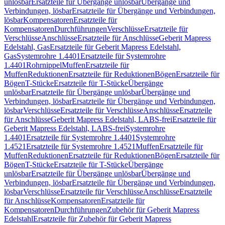
unlösbar
Ersatzteile für Übergänge unlösbar
Übergänge und
Verbindungen, lösbar
Ersatzteile für Übergänge und Verbindungen,
lösbar
Kompensatoren
Ersatzteile für
Kompensatoren
Durchführungen
Verschlüsse
Ersatzteile für
Verschlüsse
Anschlüsse
Ersatzteile für Anschlüsse
Geberit Mapress
Edelstahl, Gas
Ersatzteile für Geberit Mapress Edelstahl,
Gas
Systemrohre 1.4401
Ersatzteile für Systemrohre
1.4401
Rohrnippel
Muffen
Ersatzteile für
Muffen
Reduktionen
Ersatzteile für Reduktionen
Bögen
Ersatzteile für
Bögen
T-Stücke
Ersatzteile für T-Stücke
Übergänge
unlösbar
Ersatzteile für Übergänge unlösbar
Übergänge und
Verbindungen, lösbar
Ersatzteile für Übergänge und Verbindungen,
lösbar
Verschlüsse
Ersatzteile für Verschlüsse
Anschlüsse
Ersatzteile
für Anschlüsse
Geberit Mapress Edelstahl, LABS-frei
Ersatzteile für
Geberit Mapress Edelstahl, LABS-frei
Systemrohre
1.4401
Ersatzteile für Systemrohre 1.4401
Systemrohre
1.4521
Ersatzteile für Systemrohre 1.4521
Muffen
Ersatzteile für
Muffen
Reduktionen
Ersatzteile für Reduktionen
Bögen
Ersatzteile für
Bögen
T-Stücke
Ersatzteile für T-Stücke
Übergänge
unlösbar
Ersatzteile für Übergänge unlösbar
Übergänge und
Verbindungen, lösbar
Ersatzteile für Übergänge und Verbindungen,
lösbar
Verschlüsse
Ersatzteile für Verschlüsse
Anschlüsse
Ersatzteile
für Anschlüsse
Kompensatoren
Ersatzteile für
Kompensatoren
Durchführungen
Zubehör für Geberit Mapress
Edelstahl
Ersatzteile für Zubehör für Geberit Mapress