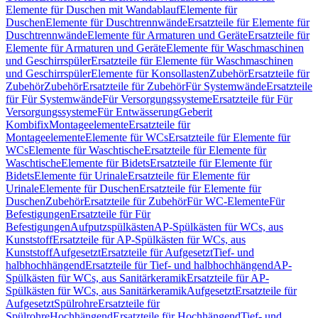
Elemente für Duschen mit Wandablauf
Elemente für
Duschen
Elemente für Duschtrennwände
Ersatzteile für Elemente für
Duschtrennwände
Elemente für Armaturen und Geräte
Ersatzteile für
Elemente für Armaturen und Geräte
Elemente für Waschmaschinen
und Geschirrspüler
Ersatzteile für Elemente für Waschmaschinen
und Geschirrspüler
Elemente für Konsollasten
Zubehör
Ersatzteile für
Zubehör
Zubehör
Ersatzteile für Zubehör
Für Systemwände
Ersatzteile
für Für Systemwände
Für Versorgungssysteme
Ersatzteile für Für
Versorgungssysteme
Für Entwässerung
Geberit
Kombifix
Montageelemente
Ersatzteile für
Montageelemente
Elemente für WCs
Ersatzteile für Elemente für
WCs
Elemente für Waschtische
Ersatzteile für Elemente für
Waschtische
Elemente für Bidets
Ersatzteile für Elemente für
Bidets
Elemente für Urinale
Ersatzteile für Elemente für
Urinale
Elemente für Duschen
Ersatzteile für Elemente für
Duschen
Zubehör
Ersatzteile für Zubehör
Für WC-Elemente
Für
Befestigungen
Ersatzteile für Für
Befestigungen
Aufputzspülkästen
AP-Spülkästen für WCs, aus
Kunststoff
Ersatzteile für AP-Spülkästen für WCs, aus
Kunststoff
Aufgesetzt
Ersatzteile für Aufgesetzt
Tief- und
halbhochhängend
Ersatzteile für Tief- und halbhochhängend
AP-
Spülkästen für WCs, aus Sanitärkeramik
Ersatzteile für AP-
Spülkästen für WCs, aus Sanitärkeramik
Aufgesetzt
Ersatzteile für
Aufgesetzt
Spülrohre
Ersatzteile für
Spülrohre
Hochhängend
Ersatzteile für Hochhängend
Tief- und