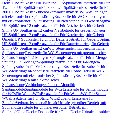
Delta UP-Spülkästen
Für Twinline UP-Spülkästen
Ersatzteile für Für
Twinline UP-Spülkästen
Für 300T UP-Spülkästen
Ersatzteile für Für
300T UP-Spülkästen
Zubehör
Verbrauchsmaterial
WC-Steuerungen
mit elektronischer Spülauslösung
Ersatzteile für WC-Steuerungen
mit elektronischer Spülauslösung
Für Netzbetrieb, für Geberit Sigma
UP-Spülkästen 12 cm
Ersatzteile für Für Netzbetrieb, für Geberit
Sigma UP-Spülkästen 12 cm
Für Netzbetrieb, für Geberit Omega
UP-Spülkästen 12 cm
Ersatzteile für Für Netzbetrieb, für Geberit
Omega UP-Spülkästen 12 cm
Für Batteriebetrieb, für Geberit Sigma
UP-Spülkästen 12 cm
Ersatzteile für Für Batteriebetrieb, für Geberit
Sigma UP-Spülkästen 12 cm
WC-Steuerungen mit pneumatischer
Spülauslösung
Ersatzteile für WC-Steuerungen mit pneumatischer
Spülauslösung
Für 2-Mengen-Spülung
Ersatzteile für Für 2-Mengen-
Spülung
Für 1-Mengen-Spülung
Ersatzteile für Für 1-Mengen-
Spülung
Zubehör für WC-Steuerungen
Ersatzteile für Zubehör für
WC-Steuerungen
Rohbausets
Ersatzteile für Rohbausets
Für WC-
Steuerungen mit elektronischer Spülauslösung
Ersatzteile für Für
WC-Steuerungen mit elektronischer
Spülauslösung
Verbindungen
Geberit Monolith
Sanitärmodule
Sanitärmodule für WCs
Ersatzteile für Sanitärmodule
für WCs
Für Wand-WCs
Ersatzteile für Für Wand-WCs
Für Stand-
WCs
Ersatzteile für Für Stand-WCs
Zubehör
Ersatzteile für
Zubehör
Verbrauchsmaterial
Urinale
Urinale, gespülter Betrieb, mit
Spülrand
Ersatzteile für Urinale, gespülter Betrieb, mit
Spülrand
Ohne Deckel
Ersatzteile für Ohne Deckel
Urinale, gespülter