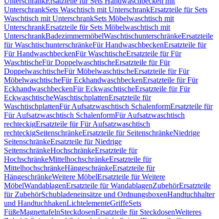
Unterschrank
Ersatzteile für Sets Handwaschbecken mit
Unterschrank
Sets Waschtisch mit Unterschrank
Ersatzteile für Sets
Waschtisch mit Unterschrank
Sets Möbelwaschtisch mit
Unterschrank
Ersatzteile für Sets Möbelwaschtisch mit
Unterschrank
Badezimmermöbel
Waschtischunterschränke
Ersatzteile
für Waschtischunterschränke
Für Handwaschbecken
Ersatzteile für
Für Handwaschbecken
Für Waschtische
Ersatzteile für Für
Waschtische
Für Doppelwaschtische
Ersatzteile für Für
Doppelwaschtische
Für Möbelwaschtische
Ersatzteile für Für
Möbelwaschtische
Für Eckhandwaschbecken
Ersatzteile für Für
Eckhandwaschbecken
Für Eckwaschtische
Ersatzteile für Für
Eckwaschtische
Waschtischplatten
Ersatzteile für
Waschtischplatten
Für Aufsatzwaschtisch Schalenform
Ersatzteile für
Für Aufsatzwaschtisch Schalenform
Für Aufsatzwaschtisch
rechteckig
Ersatzteile für Für Aufsatzwaschtisch
rechteckig
Seitenschränke
Ersatzteile für Seitenschränke
Niedrige
Seitenschränke
Ersatzteile für Niedrige
Seitenschränke
Hochschränke
Ersatzteile für
Hochschränke
Mittelhochschränke
Ersatzteile für
Mittelhochschränke
Hängeschränke
Ersatzteile für
Hängeschränke
Weitere Möbel
Ersatzteile für Weitere
Möbel
Wandablagen
Ersatzteile für Wandablagen
Zubehör
Ersatzteile
für Zubehör
Schubladeneinsätze und Ordnungsboxen
Handtuchhalter
und Handtuchhaken
Lichtelemente
Griffe
Sets
Füße
Magnettafeln
Steckdosen
Ersatzteile für Steckdosen
Weiteres