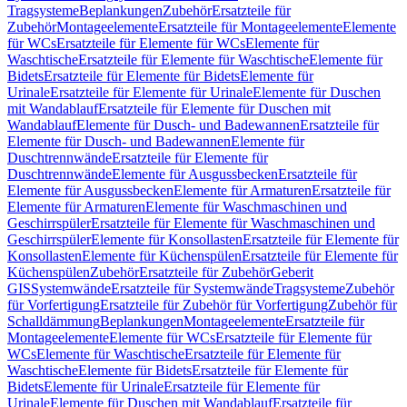
Tragsysteme
Beplankungen
Zubehör
Ersatzteile für
Zubehör
Montageelemente
Ersatzteile für Montageelemente
Elemente
für WCs
Ersatzteile für Elemente für WCs
Elemente für
Waschtische
Ersatzteile für Elemente für Waschtische
Elemente für
Bidets
Ersatzteile für Elemente für Bidets
Elemente für
Urinale
Ersatzteile für Elemente für Urinale
Elemente für Duschen
mit Wandablauf
Ersatzteile für Elemente für Duschen mit
Wandablauf
Elemente für Dusch- und Badewannen
Ersatzteile für
Elemente für Dusch- und Badewannen
Elemente für
Duschtrennwände
Ersatzteile für Elemente für
Duschtrennwände
Elemente für Ausgussbecken
Ersatzteile für
Elemente für Ausgussbecken
Elemente für Armaturen
Ersatzteile für
Elemente für Armaturen
Elemente für Waschmaschinen und
Geschirrspüler
Ersatzteile für Elemente für Waschmaschinen und
Geschirrspüler
Elemente für Konsollasten
Ersatzteile für Elemente für
Konsollasten
Elemente für Küchenspülen
Ersatzteile für Elemente für
Küchenspülen
Zubehör
Ersatzteile für Zubehör
Geberit
GIS
Systemwände
Ersatzteile für Systemwände
Tragsysteme
Zubehör
für Vorfertigung
Ersatzteile für Zubehör für Vorfertigung
Zubehör für
Schalldämmung
Beplankungen
Montageelemente
Ersatzteile für
Montageelemente
Elemente für WCs
Ersatzteile für Elemente für
WCs
Elemente für Waschtische
Ersatzteile für Elemente für
Waschtische
Elemente für Bidets
Ersatzteile für Elemente für
Bidets
Elemente für Urinale
Ersatzteile für Elemente für
Urinale
Elemente für Duschen mit Wandablauf
Ersatzteile für