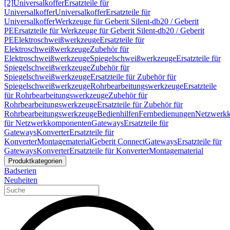
[2]
Universalkoffer
Ersatzteile für
Universalkoffer
Universalkoffer
Ersatzteile für
Universalkoffer
Werkzeuge für Geberit Silent-db20 / Geberit
PE
Ersatzteile für Werkzeuge für Geberit Silent-db20 / Geberit
PE
Elektroschweißwerkzeuge
Ersatzteile für
Elektroschweißwerkzeuge
Zubehör für
Elektroschweißwerkzeuge
Spiegelschweißwerkzeuge
Ersatzteile für
Spiegelschweißwerkzeuge
Zubehör für
Spiegelschweißwerkzeuge
Ersatzteile für Zubehör für
Spiegelschweißwerkzeuge
Rohrbearbeitungswerkzeuge
Ersatzteile
für Rohrbearbeitungswerkzeuge
Zubehör für
Rohrbearbeitungswerkzeuge
Ersatzteile für Zubehör für
Rohrbearbeitungswerkzeuge
Bedienhilfen
Fernbedienungen
Netzwerk
für Netzwerkkomponenten
Gateways
Ersatzteile für
Gateways
Konverter
Ersatzteile für
Konverter
Montagematerial
Geberit Connect
Gateways
Ersatzteile für
Gateways
Konverter
Ersatzteile für Konverter
Montagematerial
Produktkategorien
Badserien
Neuheiten