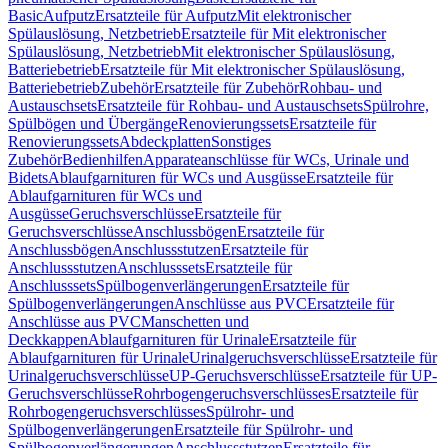
Basic
Aufputz
Ersatzteile für Aufputz
Mit elektronischer
Spülauslösung, Netzbetrieb
Ersatzteile für Mit elektronischer
Spülauslösung, Netzbetrieb
Mit elektronischer Spülauslösung,
Batteriebetrieb
Ersatzteile für Mit elektronischer Spülauslösung,
Batteriebetrieb
Zubehör
Ersatzteile für Zubehör
Rohbau- und
Austauschsets
Ersatzteile für Rohbau- und Austauschsets
Spülrohre,
Spülbögen und Übergänge
Renovierungssets
Ersatzteile für
Renovierungssets
Abdeckplatten
Sonstiges
Zubehör
Bedienhilfen
Apparateanschlüsse für WCs, Urinale und
Bidets
Ablaufgarnituren für WCs und Ausgüsse
Ersatzteile für
Ablaufgarnituren für WCs und
Ausgüsse
Geruchsverschlüsse
Ersatzteile für
Geruchsverschlüsse
Anschlussbögen
Ersatzteile für
Anschlussbögen
Anschlussstutzen
Ersatzteile für
Anschlussstutzen
Anschlusssets
Ersatzteile für
Anschlusssets
Spülbogenverlängerungen
Ersatzteile für
Spülbogenverlängerungen
Anschlüsse aus PVC
Ersatzteile für
Anschlüsse aus PVC
Manschetten und
Deckkappen
Ablaufgarnituren für Urinale
Ersatzteile für
Ablaufgarnituren für Urinale
Urinalgeruchsverschlüsse
Ersatzteile für
Urinalgeruchsverschlüsse
UP-Geruchsverschlüsse
Ersatzteile für UP-
Geruchsverschlüsse
Rohrbogengeruchsverschlüsses
Ersatzteile für
Rohrbogengeruchsverschlüsses
Spülrohr- und
Spülbogenverlängerungen
Ersatzteile für Spülrohr- und
Spülbogenverlängerungen
Anschlussstutzen
Ersatzteile für