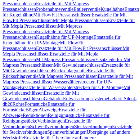
Pressanschlüssen
Ersatzteile für Mit Mapress
Pressanschlüssen
Probenahmeventile
Entleerventile
Kugelhähne
Ersatzt
für Kugelhähne
Mit FlowFit Pressanschlüssen
Ersatzteile für Mit
FlowFit Pressanschlüssen
Mit Mepla Pressanschlüssen
Ersatzteile für
Mit Mepla Pressanschlüssen
Mit Mapress
Pressanschlüssen
Ersatzteile für Mit Mapress
Pressanschlüssen
Kugelhähne für UP-Montage
Ersatzteile für
Kugelhähne für UP-Montage
Mit FlowFit
Pressanschlüssen
Ersatzteile für Mit FlowFit Pressanschlüssen
Mit
Mepla Pressanschlüssen
Ersatzteile für Mit Mepla
Pressanschlüssen
Mit Mapress Pressanschlüssen
Ersatzteile für Mit
Mapress Pressanschlüssen
Mit Gewindeanschlüssen
Ersatzteile für
Mit Gewindeanschlüssen
Rückschlagventile
Ersatzteile für
Rückschlagventile
Mit Mapress Pressanschlüssen
Ersatzteile für Mit
Mapress Pressanschlüssen
Wasserzählerstrecken für UP-
Montage
Ersatzteile für Wasserzählerstrecken für UP-Montage
Mit
Gewindeanschlüssen
Ersatzteile für Mit
Gewindeanschlüssen
Gebäude-Entwässerungssysteme
Geberit Silent-
db20
Rohre
Formstücke
Ersatzteile für
Formstücke
Bögen
Abzweige
Ersatzteile für
Abzweige
Reduktionen
Reinigungsstücke
Ersatzteile für
Reinigungsstücke
Verbindungen
Ersatzteile für
Verbindungen
Schweißverbindungen
Steckverbindungen
Ersatzteile
für Steckverbindungen
Spannverbindungen
Übergänge auf andere
Werkstoffe
Ersatzteile für Übergänge auf andere