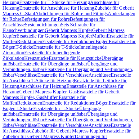
Heizung
Ersatzteile für T-Stücke für Heizung
Anschlüsse für
Heizung
Ersatzteile für Anschlüsse für Heizung
Zubehör für Geberit
Mapress C-Stahl
Abdichtungen für Rohre und Fittings
Abdeckungen
für Rohre
Befestigungen für Rohre
Befestigungen für
Anschlüsse
Systemdichtungen
Sets Schraube für
Flanschverbindungen
Geberit Mapress Kupfer
Geberit Mapress
Kupfer
Ersatzteile für Geberit Mapress Kupfer
Muffen
Ersatzteile für
Muffen
Reduktionen
Ersatzteile für Reduktionen
Bögen
Ersatzteile für
Bögen
T-Stücke
Ersatzteile für T-Stücke
Innenliegende
Zirkulation
Ersatzteile für Innenliegende
Zirkulation
Kreuzstücke
Ersatzteile für Kreuzstücke
Übergänge
unlösbar
Ersatzteile für Übergänge unlösbar
Übergänge und
Verbindungen, lösbar
Ersatzteile für Übergänge und Verbindungen,
lösbar
Verschlüsse
Ersatzteile für Verschlüsse
Anschlüsse
Ersatzteile
für Anschlüsse
T-Stücke für Heizung
Ersatzteile für T-Stücke für
Heizung
Anschlüsse für Heizung
Ersatzteile für Anschlüsse für
Heizung
Geberit Mapress Kupfer, Gas
Ersatzteile für Geberit
Mapress Kupfer, Gas
Muffen
Ersatzteile für
Muffen
Reduktionen
Ersatzteile für Reduktionen
Bögen
Ersatzteile für
Bögen
T-Stücke
Ersatzteile für T-Stücke
Übergänge
unlösbar
Ersatzteile für Übergänge unlösbar
Übergänge und
Verbindungen, lösbar
Ersatzteile für Übergänge und Verbindungen,
lösbar
Verschlüsse
Ersatzteile für Verschlüsse
Anschlüsse
Ersatzteile
für Anschlüsse
Zubehör für Geberit Mapress Kupfer
Ersatzteile für
Zubehör für Geberit Mapress Kupfer
Dämmungen für