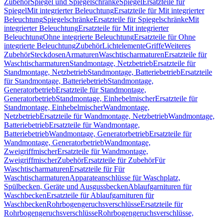
Zubehör
Spiegel und Spiegelschränke
Spiegel
Ersatzteile für
Spiegel
Mit integrierter Beleuchtung
Ersatzteile für Mit integrierter
Beleuchtung
Spiegelschränke
Ersatzteile für Spiegelschränke
Mit
integrierter Beleuchtung
Ersatzteile für Mit integrierter
Beleuchtung
Ohne integrierte Beleuchtung
Ersatzteile für Ohne
integrierte Beleuchtung
Zubehör
Lichtelemente
Griffe
Weiteres
Zubehör
Steckdosen
Armaturen
Waschtischarmaturen
Ersatzteile für
Waschtischarmaturen
Standmontage, Netzbetrieb
Ersatzteile für
Standmontage, Netzbetrieb
Standmontage, Batteriebetrieb
Ersatzteile
für Standmontage, Batteriebetrieb
Standmontage,
Generatorbetrieb
Ersatzteile für Standmontage,
Generatorbetrieb
Standmontage, Einhebelmischer
Ersatzteile für
Standmontage, Einhebelmischer
Wandmontage,
Netzbetrieb
Ersatzteile für Wandmontage, Netzbetrieb
Wandmontage,
Batteriebetrieb
Ersatzteile für Wandmontage,
Batteriebetrieb
Wandmontage, Generatorbetrieb
Ersatzteile für
Wandmontage, Generatorbetrieb
Wandmontage,
Zweigriffmischer
Ersatzteile für Wandmontage,
Zweigriffmischer
Zubehör
Ersatzteile für Zubehör
Für
Waschtischarmaturen
Ersatzteile für Für
Waschtischarmaturen
Apparateanschlüsse für Waschplatz,
Spülbecken, Geräte und Ausgussbecken
Ablaufgarnituren für
Waschbecken
Ersatzteile für Ablaufgarnituren für
Waschbecken
Rohrbogengeruchsverschlüsse
Ersatzteile für
Rohrbogengeruchsverschlüsse
Rohrbogengeruchsverschlüsse,