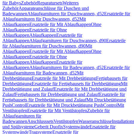
für Babys
Zubehör
Reparatursets
Weiteres
Zubehör
Apparateanschlüsse für Duschen und
Badewannen
Ablaufgarnituren für Duschwannen, d52
Ersatzteile für
Ablaufgarnituren für Duschwannen, d52
Mit
Ablaufkappen
Ersatzteile für Mit Ablaufkappen
Ohne
Ablaufkappen
Ersatzteile für Ohne
Ablaufkappen
Ablaufkappen
Ersatzteile für
Ablaufkappen
Ablaufgarnituren für Duschwannen, d90
Ersatzteile
für Ablaufgarnituren für Duschwannen, d90
Mit
Ablaufkappen
Ersatzteile für Mit Ablaufkappen
Ohne
Ablaufkappen
Ersatzteile für Ohne
Ablaufkappen
Ablaufkappen
Ersatzteile für
Ablaufkappen
Ablaufgarnituren für Badewannen, d52
Ersatzteile für
Ablaufgarnituren für Badewannen, d52
Mit
Drehbetätigung
Ersatzteile für Mit Drehbetätigung
Fertigbausets für
Drehbetätigung
Ersatzteile für Fertigbausets für Drehbetätigung
Mit
Drehbetätigung und Zulauf
Ersatzteile für Mit Drehbetätigung und
Zulauf
Fertigbausets für Drehbetätigung und Zulauf
Ersatzteile für
Fertigbausets für Drehbetätigung und Zulauf
Mit Druckbetätigung
PushControl
Ersatzteile für Mit Druckbetätigung PushControl
Mit
Ventilstopfen
Ersatzteile für Mit Ventilstopfen
Zubehör für
Ablaufgarnituren für
Badewannen
Anschlusssets
Ventilstopfen
Wasseranschlüsse
Installation
und Spülsysteme
Geberit Duofix
Systemwände
Ersatzteile für
Systemwände
Tragsysteme
Ersatzteile für