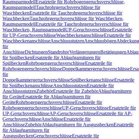
Raumsparmodell
Ersatzteile für Rohrbogengeruchsverschlüsse,
Raumsparmodell
Tauchrohrgeruchsverschlüsse für
Waschbecken
Ersatzteile für Tauchrohrgeruchsverschlüsse für
Waschbecken
Tauchrohrgeruchsverschlüsse für Waschbecken,
Raumsparmodell
Ersatzteile für Tauchrohrgeruchsverschlüsse für
Waschbecken, Raumsparmodell
UP-Geruchsverschlüsse
Ersatzteile
für UP-Geruchsverschlüsse
Waschbeckenanschlüsse
Ersatzteile für
Waschbeckenanschlüsse
Anschlussstutzen
Anschlussbögen
Abdeckung
für
Anschlüsse
Dichtungen
Standrohre
Verlängerungen
Betätigungen
Ablauf
für Spülbecken
Ersatzteile für Ablaufgarnituren für
Spülbecken
Rohrbogengeruchsverschlüsse
Ersatzteile für
Rohrbogengeruchsverschlüsse
Doppelkammergeruchsverschlüsse
Ersa
für
Doppelkammergeruchsverschlüsse
Spülbeckenanschlüsse
Ersatzteile
für Spülbeckenanschlüsse
Anschlussstutzen
Ersatzteile für
Anschlussstutzen
Zubehör
Ersatzteile für Zubehör
Ablaufgarnituren
für Geräte
Ersatzteile für Ablaufgarnituren für
Geräte
Rohrbogengeruchsverschlüsse
Ersatzteile für
Rohrbogengeruchsverschlüsse
UP-Geruchsverschlüsse
Ersatzteile für
UP-Geruchsverschlüsse
AP-Geruchsverschlüsse
Ersatzteile für AP-
Geruchsverschlüsse
Anschlüsse
Ersatzteile für
Anschlüsse
Zubehör
Ablaufgarnituren für Ausgussbecken
Ersatzteile
für Ablaufgarnituren für
Ausgussbecken
Geruchsverschlüsse
Ersatzteile für