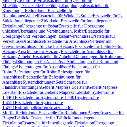
Mepla
Systemrohre ML
Ersatzteile für Systemrohre
ML
Fittings
Ersatzteile für Fittings
Kupplungen
Ersatzteile für
Kupplungen
Reduktionen
Ersatzteile für
Reduktionen
Winkel
Ersatzteile für Winkel
T-Stücke
Ersatzteile für T-
Stücke
Innenliegende Zirkulation
Ersatzteile für Innenliegende
Zirkulation
Übergänge unlösbar
Ersatzteile für Übergänge
unlösbar
Übergänge und Verbindungen, lösbar
Ersatzteile für
Übergänge und Verbindungen, lösbar
Verschlüsse
Ersatzteile für
Verschlüsse
Anschlüsse
Ersatzteile für Anschlüsse
Verteiler mit
Gewindeanschluss
T-Stücke für Heizung
Ersatzteile für T-Stücke für
Heizung
Anschlüsse für Heizung
Ersatzteile für Anschlüsse für
Heizung
Zubehör
Ersatzteile für Zubehör
Dämmungen für Rohre und
Fittings
Dämmungen für Anschlüsse
Abdichtungen für Rohre und
Fittings
Abdichtungen für Anschlüsse
Abdeckungen für
Rohre
Befestigungen für Rohre
Befestigungen für
Anschlüsse
Ersatzteile für Befestigungen für
Anschlüsse
Systemdichtungen
Sets Schraube für
Flanschverbindungen
Geberit Mapress Edelstahl
Geberit Mapress
Edelstahl
Ersatzteile für Geberit Mapress Edelstahl
Systemrohre
1.4401
Ersatzteile für Systemrohre 1.4401
Systemrohre
1.4521
Ersatzteile für Systemrohre
1.4521
Rohrnippel
Muffen
Ersatzteile für
Muffen
Reduktionen
Ersatzteile für Reduktionen
Bögen
Ersatzteile für
Bögen
T-Stücke
Ersatzteile für T-Stücke
Innenliegende
Zirkulation
Ersatzteile für Innenliegende Zirkulation
Übergänge