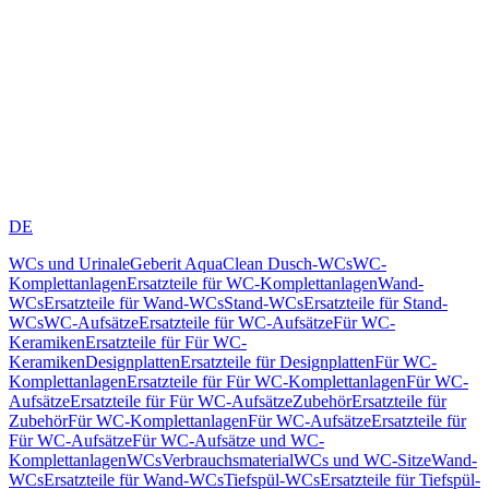
DE
WCs und Urinale
Geberit AquaClean Dusch-WCs
WC-
Komplettanlagen
Ersatzteile für WC-Komplettanlagen
Wand-
WCs
Ersatzteile für Wand-WCs
Stand-WCs
Ersatzteile für Stand-
WCs
WC-Aufsätze
Ersatzteile für WC-Aufsätze
Für WC-
Keramiken
Ersatzteile für Für WC-
Keramiken
Designplatten
Ersatzteile für Designplatten
Für WC-
Komplettanlagen
Ersatzteile für Für WC-Komplettanlagen
Für WC-
Aufsätze
Ersatzteile für Für WC-Aufsätze
Zubehör
Ersatzteile für
Zubehör
Für WC-Komplettanlagen
Für WC-Aufsätze
Ersatzteile für
Für WC-Aufsätze
Für WC-Aufsätze und WC-
Komplettanlagen
WCs
Verbrauchsmaterial
WCs und WC-Sitze
Wand-
WCs
Ersatzteile für Wand-WCs
Tiefspül-WCs
Ersatzteile für Tiefspül-