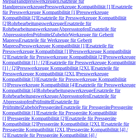
Mepla
Handpresswerkzeuge
Ersatzteile für
Handpresswerkzeuge
Presswerkzeuge Kompatibilität [1]
Ersatzteile
für Presswerkzeuge Kompatibilität [1]
Presswerkzeuge
Kompatibilität [2]
Ersatzteile für Presswerkzeuge Kompatibilität
[2]
Rohrbearbeitungswerkzeuge
Ersatzteile für
Rohrbearbeitungswerkzeuge
Abpressstopfen
Ersatzteile für
Abpressstopfen
Prüfmittel
Zubehör
Werkzeuge für Geberit
Mapress
Ersatzteile für Werkzeuge für Geberit
Mapress
Presswerkzeuge Kompatibilität [1]
Ersatzteile für
Presswerkzeuge Kompatibilität [1]
Presswerkzeuge Kompatibilität
[2]
Ersatzteile für Presswerkzeuge Kompatibilität [2]
Presswerkzeuge
Kompatibilität [1] / [2]
Ersatzteile für Presswerkzeuge Kompatibilität
[1] / [2]
Presswerkzeuge Kompatibilität [2XL]
Ersatzteile für
Presswerkzeuge Kompatibilität [2XL]
Presswerkzeuge
Kompatibilität [3]
Ersatzteile für Presswerkzeuge Kompatibilität
[3]
Presswerkzeuge Kompatibilität [4]
Ersatzteile für Presswerkzeuge
Kompatibilität [4]
Rohrbearbeitungswerkzeuge
Ersatzteile für
Rohrbearbeitungswerkzeuge
Abpressstopfen
Ersatzteile für
Abpressstopfen
Prüfmittel
Ersatzteile für
Prüfmittel
Zubehör
Pressgeräte
Ersatzteile für Pressgeräte
Pressgeräte
Kompatibilität [1]
Ersatzteile für Pressgeräte Kompatibilität
[1]
Pressgeräte Kompatibilität [2]
Ersatzteile für Pressgeräte
Kompatibilität [2]
Pressgeräte Kompatibilität [2XL]
Ersatzteile für
Pressgeräte Kompatibilität [2XL]
Pressgeräte Kompatibilität [4] /
[2]
Ersatzteile für Pressgeräte Kompatibilität [4] /