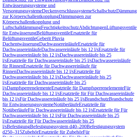
Entwässerungssysteme und
Versorgungssysteme
Deckenverschlusssysteme
Schallschutz
Dämmung
zur Körperschallentkopplung
Dämmungen zur
Körperschallentkopplung und
Luftschalldämmung
Feuchtigkeitsschutz
Abdichtungen
Lüftungsventile
für Entwässerung
Belüftungsventile
Ersatzteile für
Belüftungsventile
Geberit Pluvia
Dachentwässerung
Dachwassereinläufe
Ersatzteile für
Dachwassereinläufe
Dachwassereinläufe bis 12 l/s
Ersatzteile für
Dachwassereinläufe bis 12 l/s
Dachwassereinläufe bis 25
l/s
Ersatzteile für Dachwassereinläufe bis 25 l/s
Dachwassereinläufe
für Rinnen
Ersatzteile für Dachwassereinläufe für
Rinnen
Dachwassereinläufe bis 12 l/s
Ersatzteile für
Dachwassereinläufe bis 12 l/s
Dachwassereinläufe bis 25
l/s
Ersatzteile für Dachwassereinläufe bis 25
l/s
Dampfsperrenelemente
Ersatzteile für Dampfsperrenelemente
Für
Dachwassereinläufe bis 12 l/s
Ersatzteile für Für Dachwassereinläufe
bis 12 l/s
Für Dachwassereinläufe bis 25 l/s
Brandschutz
Brandschutz
für Entwässerungssysteme
Notüberläufe
Ersatzteile für
Notüberläufe
Für Dachwassereinläufe bis 12 l/s
Ersatzteile für Für
Dachwassereinläufe bis 12 l/s
Für Dachwassereinläufe bis 25
l/s
Ersatzteile für Für Dachwassereinläufe bis 25
l/s
Befestigung
Befestigungssystem d40–200
Befestigungssystem
d250–315
Zubehör
Ersatzteile für Zubehör
Für