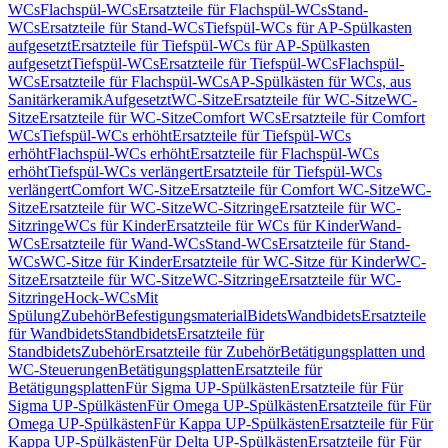
WCs
Flachspül-WCs
Ersatzteile für Flachspül-WCs
Stand-
WCs
Ersatzteile für Stand-WCs
Tiefspül-WCs für AP-Spülkasten
aufgesetzt
Ersatzteile für Tiefspül-WCs für AP-Spülkasten
aufgesetzt
Tiefspül-WCs
Ersatzteile für Tiefspül-WCs
Flachspül-
WCs
Ersatzteile für Flachspül-WCs
AP-Spülkästen für WCs, aus
Sanitärkeramik
Aufgesetzt
WC-Sitze
Ersatzteile für WC-Sitze
WC-
Sitze
Ersatzteile für WC-Sitze
Comfort WCs
Ersatzteile für Comfort
WCs
Tiefspül-WCs erhöht
Ersatzteile für Tiefspül-WCs
erhöht
Flachspül-WCs erhöht
Ersatzteile für Flachspül-WCs
erhöht
Tiefspül-WCs verlängert
Ersatzteile für Tiefspül-WCs
verlängert
Comfort WC-Sitze
Ersatzteile für Comfort WC-Sitze
WC-
Sitze
Ersatzteile für WC-Sitze
WC-Sitzringe
Ersatzteile für WC-
Sitzringe
WCs für Kinder
Ersatzteile für WCs für Kinder
Wand-
WCs
Ersatzteile für Wand-WCs
Stand-WCs
Ersatzteile für Stand-
WCs
WC-Sitze für Kinder
Ersatzteile für WC-Sitze für Kinder
WC-
Sitze
Ersatzteile für WC-Sitze
WC-Sitzringe
Ersatzteile für WC-
Sitzringe
Hock-WCs
Mit
Spülung
Zubehör
Befestigungsmaterial
Bidets
Wandbidets
Ersatzteile
für Wandbidets
Standbidets
Ersatzteile für
Standbidets
Zubehör
Ersatzteile für Zubehör
Betätigungsplatten und
WC-Steuerungen
Betätigungsplatten
Ersatzteile für
Betätigungsplatten
Für Sigma UP-Spülkästen
Ersatzteile für Für
Sigma UP-Spülkästen
Für Omega UP-Spülkästen
Ersatzteile für Für
Omega UP-Spülkästen
Für Kappa UP-Spülkästen
Ersatzteile für Für
Kappa UP-Spülkästen
Für Delta UP-Spülkästen
Ersatzteile für Für