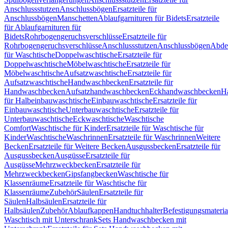
Anschlussstutzen
Anschlussbögen
Ersatzteile für
Anschlussbögen
Manschetten
Ablaufgarnituren für Bidets
Ersatzteile
für Ablaufgarnituren für
Bidets
Rohrbogengeruchsverschlüsse
Ersatzteile für
Rohrbogengeruchsverschlüsse
Anschlussstutzen
Anschlussbögen
Abde
für Waschtische
Doppelwaschtische
Ersatzteile für
Doppelwaschtische
Möbelwaschtische
Ersatzteile für
Möbelwaschtische
Aufsatzwaschtische
Ersatzteile für
Aufsatzwaschtische
Handwaschbecken
Ersatzteile für
Handwaschbecken
Aufsatzhandwaschbecken
Eckhandwaschbecken
H
für Halbeinbauwaschtische
Einbauwaschtische
Ersatzteile für
Einbauwaschtische
Unterbauwaschtische
Ersatzteile für
Unterbauwaschtische
Eckwaschtische
Waschtische
Comfort
Waschtische für Kinder
Ersatzteile für Waschtische für
Kinder
Waschtische
Waschrinnen
Ersatzteile für Waschrinnen
Weitere
Becken
Ersatzteile für Weitere Becken
Ausgussbecken
Ersatzteile für
Ausgussbecken
Ausgüsse
Ersatzteile für
Ausgüsse
Mehrzweckbecken
Ersatzteile für
Mehrzweckbecken
Gipsfangbecken
Waschtische für
Klassenräume
Ersatzteile für Waschtische für
Klassenräume
Zubehör
Säulen
Ersatzteile für
Säulen
Halbsäulen
Ersatzteile für
Halbsäulen
Zubehör
Ablaufkappen
Handtuchhalter
Befestigungsmateria
Waschtisch mit Unterschrank
Sets Handwaschbecken mit