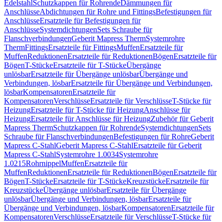
Edelstahl
Schutzkappen für Rohrende
Dämmungen für
Anschlüsse
Abdichtungen für Rohre und Fittings
Befestigungen für
Anschlüsse
Ersatzteile für Befestigungen für
Anschlüsse
Systemdichtungen
Sets Schraube für
Flanschverbindungen
Geberit Mapress Therm
Systemrohre
Therm
Fittings
Ersatzteile für Fittings
Muffen
Ersatzteile für
Muffen
Reduktionen
Ersatzteile für Reduktionen
Bögen
Ersatzteile für
Bögen
T-Stücke
Ersatzteile für T-Stücke
Übergänge
unlösbar
Ersatzteile für Übergänge unlösbar
Übergänge und
Verbindungen, lösbar
Ersatzteile für Übergänge und Verbindungen,
lösbar
Kompensatoren
Ersatzteile für
Kompensatoren
Verschlüsse
Ersatzteile für Verschlüsse
T-Stücke für
Heizung
Ersatzteile für T-Stücke für Heizung
Anschlüsse für
Heizung
Ersatzteile für Anschlüsse für Heizung
Zubehör für Geberit
Mapress Therm
Schutzkappen für Rohrende
Systemdichtungen
Sets
Schraube für Flanschverbindungen
Befestigungen für Rohre
Geberit
Mapress C-Stahl
Geberit Mapress C-Stahl
Ersatzteile für Geberit
Mapress C-Stahl
Systemrohre 1.0034
Systemrohre
1.0215
Rohrnippel
Muffen
Ersatzteile für
Muffen
Reduktionen
Ersatzteile für Reduktionen
Bögen
Ersatzteile für
Bögen
T-Stücke
Ersatzteile für T-Stücke
Kreuzstücke
Ersatzteile für
Kreuzstücke
Übergänge unlösbar
Ersatzteile für Übergänge
unlösbar
Übergänge und Verbindungen, lösbar
Ersatzteile für
Übergänge und Verbindungen, lösbar
Kompensatoren
Ersatzteile für
Kompensatoren
Verschlüsse
Ersatzteile für Verschlüsse
T-Stücke für