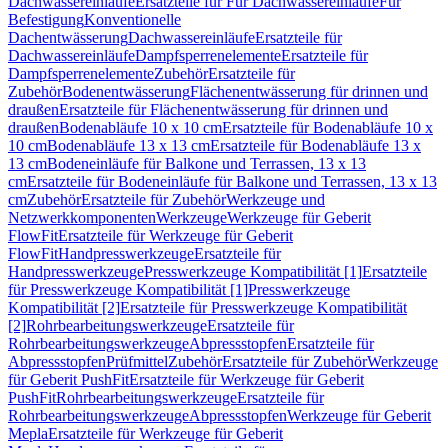
Dachwassereinläufe
Ersatzteile für Für Dachwassereinläufe
Für
Befestigung
Konventionelle
Dachentwässerung
Dachwassereinläufe
Ersatzteile für
Dachwassereinläufe
Dampfsperrenelemente
Ersatzteile für
Dampfsperrenelemente
Zubehör
Ersatzteile für
Zubehör
Bodenentwässerung
Flächenentwässerung für drinnen und
draußen
Ersatzteile für Flächenentwässerung für drinnen und
draußen
Bodenabläufe 10 x 10 cm
Ersatzteile für Bodenabläufe 10 x
10 cm
Bodenabläufe 13 x 13 cm
Ersatzteile für Bodenabläufe 13 x
13 cm
Bodeneinläufe für Balkone und Terrassen, 13 x 13
cm
Ersatzteile für Bodeneinläufe für Balkone und Terrassen, 13 x 13
cm
Zubehör
Ersatzteile für Zubehör
Werkzeuge und
Netzwerkkomponenten
Werkzeuge
Werkzeuge für Geberit
FlowFit
Ersatzteile für Werkzeuge für Geberit
FlowFit
Handpresswerkzeuge
Ersatzteile für
Handpresswerkzeuge
Presswerkzeuge Kompatibilität [1]
Ersatzteile
für Presswerkzeuge Kompatibilität [1]
Presswerkzeuge
Kompatibilität [2]
Ersatzteile für Presswerkzeuge Kompatibilität
[2]
Rohrbearbeitungswerkzeuge
Ersatzteile für
Rohrbearbeitungswerkzeuge
Abpressstopfen
Ersatzteile für
Abpressstopfen
Prüfmittel
Zubehör
Ersatzteile für Zubehör
Werkzeuge
für Geberit PushFit
Ersatzteile für Werkzeuge für Geberit
PushFit
Rohrbearbeitungswerkzeuge
Ersatzteile für
Rohrbearbeitungswerkzeuge
Abpressstopfen
Werkzeuge für Geberit
Mepla
Ersatzteile für Werkzeuge für Geberit