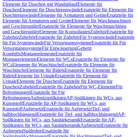
Elemente für Duschen mit Wandablauf
Elemente für
Duschen
Elemente für Duschtrennwände
Ersatzteile für Elemente für
Duschtrennwände
Elemente für Armaturen und Geräte
Ersatzteile für
Elemente für Armaturen und Geräte
Elemente für Waschmaschinen
und Geschirrspüler
Ersatzteile für Elemente für Waschmaschinen
und Geschirrspüler
Elemente für Konsollasten
Zubehör
Ersatzteile für
Zubehör
Zubehör
Ersatzteile für Zubehör
Für Systemwände
Ersatzteile
für Für Systemwände
Für Versorgungssysteme
Ersatzteile für Für
Versorgungssysteme
Für Entwässerung
Geberit
Kombifix
Montageelemente
Ersatzteile für
Montageelemente
Elemente für WCs
Ersatzteile für Elemente für
WCs
Elemente für Waschtische
Ersatzteile für Elemente für
Waschtische
Elemente für Bidets
Ersatzteile für Elemente für
Bidets
Elemente für Urinale
Ersatzteile für Elemente für
Urinale
Elemente für Duschen
Ersatzteile für Elemente für
Duschen
Zubehör
Ersatzteile für Zubehör
Für WC-Elemente
Für
Befestigungen
Ersatzteile für Für
Befestigungen
Aufputzspülkästen
AP-Spülkästen für WCs, aus
Kunststoff
Ersatzteile für AP-Spülkästen für WCs, aus
Kunststoff
Aufgesetzt
Ersatzteile für Aufgesetzt
Tief- und
halbhochhängend
Ersatzteile für Tief- und halbhochhängend
AP-
Spülkästen für WCs, aus Sanitärkeramik
Ersatzteile für AP-
Spülkästen für WCs, aus Sanitärkeramik
Aufgesetzt
Ersatzteile für
Aufgesetzt
Spülrohre
Ersatzteile für
Spülrohre
Hochhängend
Ersatzteile für Hochhängend
Tief- und