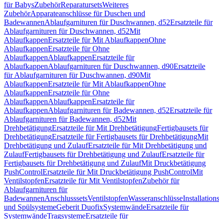
für Babys
Zubehör
Reparatursets
Weiteres
Zubehör
Apparateanschlüsse für Duschen und
Badewannen
Ablaufgarnituren für Duschwannen, d52
Ersatzteile für
Ablaufgarnituren für Duschwannen, d52
Mit
Ablaufkappen
Ersatzteile für Mit Ablaufkappen
Ohne
Ablaufkappen
Ersatzteile für Ohne
Ablaufkappen
Ablaufkappen
Ersatzteile für
Ablaufkappen
Ablaufgarnituren für Duschwannen, d90
Ersatzteile
für Ablaufgarnituren für Duschwannen, d90
Mit
Ablaufkappen
Ersatzteile für Mit Ablaufkappen
Ohne
Ablaufkappen
Ersatzteile für Ohne
Ablaufkappen
Ablaufkappen
Ersatzteile für
Ablaufkappen
Ablaufgarnituren für Badewannen, d52
Ersatzteile für
Ablaufgarnituren für Badewannen, d52
Mit
Drehbetätigung
Ersatzteile für Mit Drehbetätigung
Fertigbausets für
Drehbetätigung
Ersatzteile für Fertigbausets für Drehbetätigung
Mit
Drehbetätigung und Zulauf
Ersatzteile für Mit Drehbetätigung und
Zulauf
Fertigbausets für Drehbetätigung und Zulauf
Ersatzteile für
Fertigbausets für Drehbetätigung und Zulauf
Mit Druckbetätigung
PushControl
Ersatzteile für Mit Druckbetätigung PushControl
Mit
Ventilstopfen
Ersatzteile für Mit Ventilstopfen
Zubehör für
Ablaufgarnituren für
Badewannen
Anschlusssets
Ventilstopfen
Wasseranschlüsse
Installation
und Spülsysteme
Geberit Duofix
Systemwände
Ersatzteile für
Systemwände
Tragsysteme
Ersatzteile für