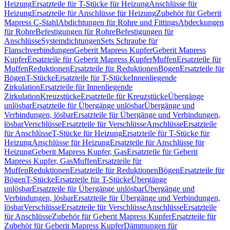
Heizung
Ersatzteile für T-Stücke für Heizung
Anschlüsse für
Heizung
Ersatzteile für Anschlüsse für Heizung
Zubehör für Geberit
Mapress C-Stahl
Abdichtungen für Rohre und Fittings
Abdeckungen
für Rohre
Befestigungen für Rohre
Befestigungen für
Anschlüsse
Systemdichtungen
Sets Schraube für
Flanschverbindungen
Geberit Mapress Kupfer
Geberit Mapress
Kupfer
Ersatzteile für Geberit Mapress Kupfer
Muffen
Ersatzteile für
Muffen
Reduktionen
Ersatzteile für Reduktionen
Bögen
Ersatzteile für
Bögen
T-Stücke
Ersatzteile für T-Stücke
Innenliegende
Zirkulation
Ersatzteile für Innenliegende
Zirkulation
Kreuzstücke
Ersatzteile für Kreuzstücke
Übergänge
unlösbar
Ersatzteile für Übergänge unlösbar
Übergänge und
Verbindungen, lösbar
Ersatzteile für Übergänge und Verbindungen,
lösbar
Verschlüsse
Ersatzteile für Verschlüsse
Anschlüsse
Ersatzteile
für Anschlüsse
T-Stücke für Heizung
Ersatzteile für T-Stücke für
Heizung
Anschlüsse für Heizung
Ersatzteile für Anschlüsse für
Heizung
Geberit Mapress Kupfer, Gas
Ersatzteile für Geberit
Mapress Kupfer, Gas
Muffen
Ersatzteile für
Muffen
Reduktionen
Ersatzteile für Reduktionen
Bögen
Ersatzteile für
Bögen
T-Stücke
Ersatzteile für T-Stücke
Übergänge
unlösbar
Ersatzteile für Übergänge unlösbar
Übergänge und
Verbindungen, lösbar
Ersatzteile für Übergänge und Verbindungen,
lösbar
Verschlüsse
Ersatzteile für Verschlüsse
Anschlüsse
Ersatzteile
für Anschlüsse
Zubehör für Geberit Mapress Kupfer
Ersatzteile für
Zubehör für Geberit Mapress Kupfer
Dämmungen für