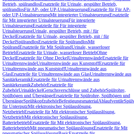
Betrieb, spülrandlos
Ersatzteile für Urinale, gespülter Betrieb,
spülrandlos
Für AP- oder UP-Urinalsteuerung
Ersatzteile für Für AP-
oder UP-Urinalsteuerung
Mit integrierter Urinalsteuerung
Ersatzteile
für Mit integrierter Urinalsteuerung
Für integrierte
Urinalsteuerung
Ersatzteile für Für integrierte
Urinalsteuerung
Urinale, gespülter Betrieb, mit / für
Deckel
Ersatzteile für Urinale, gespülter Betrieb, mit / für
Deckel
Spülrandlos
Ersatzteile für Spülrandlos
Mit
Spülrand
Ersatzteile für Mit Spülrand
Urinale, wasserloser
Betrieb
Ersatzteile für Urinale, wasserloser Betrieb
Ohne
Deckel
Ersatzteile für Ohne Deckel
Urinaltrennwände
Ersatzteile für
Urinaltrennwände
Urinaltrennwände aus Kunststoff
Ersatzteile für
Urinaltrennwände aus Kunststoff
Urinaltrennwände aus
Glas
Ersatzteile für Urinaltrennwände aus Glas
Urinaltrennwände aus
Sanitärkeramik
Ersatzteile für Urinaltrennwände aus
Sanitärkeramik
Zubehör
Ersatzteile für
Zubehör
Urinaldeckel
Geruchsverschlüsse und Zubehör
Spülrohre,
Spülbögen und Übergänge
Ersatzteile für Spülrohre, Spülbögen und
Übergänge
Sprühkopfzubehör
Befestigungsmaterial
Ablaufventile
Spülv
für Unterputz
Mit elektronischer Spülauslösung,
Netzbetrieb
Ersatzteile für Mit elektronischer Spülauslösung,
Netzbetrieb
Mit elektronischer Spülauslösung,
Batteriebetrieb
Ersatzteile für Mit elektronischer Spülauslösung,
Batteriebetrieb
Mit pneumatischer Spülauslösung
Ersatzteile für Mit
pneumatischer Spülauslösung
Basic
Ersatzteile für