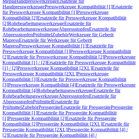
Mepla
Handpresswerkzeuge
Ersatzteile für
Handpresswerkzeuge
Presswerkzeuge Kompatibilität [1]
Ersatzteile
für Presswerkzeuge Kompatibilität [1]
Presswerkzeuge
Kompatibilität [2]
Ersatzteile für Presswerkzeuge Kompatibilität
[2]
Rohrbearbeitungswerkzeuge
Ersatzteile für
Rohrbearbeitungswerkzeuge
Abpressstopfen
Ersatzteile für
Abpressstopfen
Prüfmittel
Zubehör
Werkzeuge für Geberit
Mapress
Ersatzteile für Werkzeuge für Geberit
Mapress
Presswerkzeuge Kompatibilität [1]
Ersatzteile für
Presswerkzeuge Kompatibilität [1]
Presswerkzeuge Kompatibilität
[2]
Ersatzteile für Presswerkzeuge Kompatibilität [2]
Presswerkzeuge
Kompatibilität [1] / [2]
Ersatzteile für Presswerkzeuge Kompatibilität
[1] / [2]
Presswerkzeuge Kompatibilität [2XL]
Ersatzteile für
Presswerkzeuge Kompatibilität [2XL]
Presswerkzeuge
Kompatibilität [3]
Ersatzteile für Presswerkzeuge Kompatibilität
[3]
Presswerkzeuge Kompatibilität [4]
Ersatzteile für Presswerkzeuge
Kompatibilität [4]
Rohrbearbeitungswerkzeuge
Ersatzteile für
Rohrbearbeitungswerkzeuge
Abpressstopfen
Ersatzteile für
Abpressstopfen
Prüfmittel
Ersatzteile für
Prüfmittel
Zubehör
Pressgeräte
Ersatzteile für Pressgeräte
Pressgeräte
Kompatibilität [1]
Ersatzteile für Pressgeräte Kompatibilität
[1]
Pressgeräte Kompatibilität [2]
Ersatzteile für Pressgeräte
Kompatibilität [2]
Pressgeräte Kompatibilität [2XL]
Ersatzteile für
Pressgeräte Kompatibilität [2XL]
Pressgeräte Kompatibilität [4] /
[2]
Ersatzteile für Pressgeräte Kompatibilität [4] /