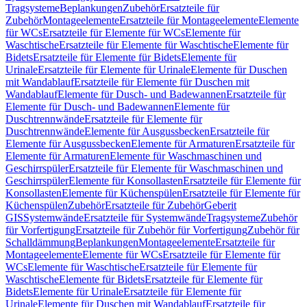
Tragsysteme
Beplankungen
Zubehör
Ersatzteile für
Zubehör
Montageelemente
Ersatzteile für Montageelemente
Elemente
für WCs
Ersatzteile für Elemente für WCs
Elemente für
Waschtische
Ersatzteile für Elemente für Waschtische
Elemente für
Bidets
Ersatzteile für Elemente für Bidets
Elemente für
Urinale
Ersatzteile für Elemente für Urinale
Elemente für Duschen
mit Wandablauf
Ersatzteile für Elemente für Duschen mit
Wandablauf
Elemente für Dusch- und Badewannen
Ersatzteile für
Elemente für Dusch- und Badewannen
Elemente für
Duschtrennwände
Ersatzteile für Elemente für
Duschtrennwände
Elemente für Ausgussbecken
Ersatzteile für
Elemente für Ausgussbecken
Elemente für Armaturen
Ersatzteile für
Elemente für Armaturen
Elemente für Waschmaschinen und
Geschirrspüler
Ersatzteile für Elemente für Waschmaschinen und
Geschirrspüler
Elemente für Konsollasten
Ersatzteile für Elemente für
Konsollasten
Elemente für Küchenspülen
Ersatzteile für Elemente für
Küchenspülen
Zubehör
Ersatzteile für Zubehör
Geberit
GIS
Systemwände
Ersatzteile für Systemwände
Tragsysteme
Zubehör
für Vorfertigung
Ersatzteile für Zubehör für Vorfertigung
Zubehör für
Schalldämmung
Beplankungen
Montageelemente
Ersatzteile für
Montageelemente
Elemente für WCs
Ersatzteile für Elemente für
WCs
Elemente für Waschtische
Ersatzteile für Elemente für
Waschtische
Elemente für Bidets
Ersatzteile für Elemente für
Bidets
Elemente für Urinale
Ersatzteile für Elemente für
Urinale
Elemente für Duschen mit Wandablauf
Ersatzteile für