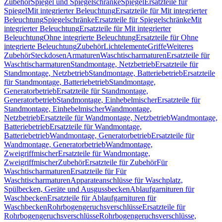
Zubehör
Spiegel und Spiegelschränke
Spiegel
Ersatzteile für
Spiegel
Mit integrierter Beleuchtung
Ersatzteile für Mit integrierter
Beleuchtung
Spiegelschränke
Ersatzteile für Spiegelschränke
Mit
integrierter Beleuchtung
Ersatzteile für Mit integrierter
Beleuchtung
Ohne integrierte Beleuchtung
Ersatzteile für Ohne
integrierte Beleuchtung
Zubehör
Lichtelemente
Griffe
Weiteres
Zubehör
Steckdosen
Armaturen
Waschtischarmaturen
Ersatzteile für
Waschtischarmaturen
Standmontage, Netzbetrieb
Ersatzteile für
Standmontage, Netzbetrieb
Standmontage, Batteriebetrieb
Ersatzteile
für Standmontage, Batteriebetrieb
Standmontage,
Generatorbetrieb
Ersatzteile für Standmontage,
Generatorbetrieb
Standmontage, Einhebelmischer
Ersatzteile für
Standmontage, Einhebelmischer
Wandmontage,
Netzbetrieb
Ersatzteile für Wandmontage, Netzbetrieb
Wandmontage,
Batteriebetrieb
Ersatzteile für Wandmontage,
Batteriebetrieb
Wandmontage, Generatorbetrieb
Ersatzteile für
Wandmontage, Generatorbetrieb
Wandmontage,
Zweigriffmischer
Ersatzteile für Wandmontage,
Zweigriffmischer
Zubehör
Ersatzteile für Zubehör
Für
Waschtischarmaturen
Ersatzteile für Für
Waschtischarmaturen
Apparateanschlüsse für Waschplatz,
Spülbecken, Geräte und Ausgussbecken
Ablaufgarnituren für
Waschbecken
Ersatzteile für Ablaufgarnituren für
Waschbecken
Rohrbogengeruchsverschlüsse
Ersatzteile für
Rohrbogengeruchsverschlüsse
Rohrbogengeruchsverschlüsse,