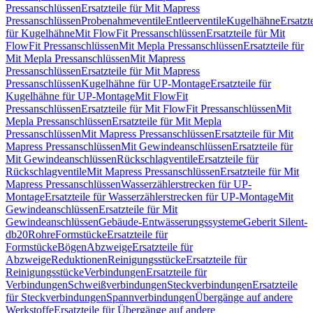
Pressanschlüssen
Ersatzteile für Mit Mapress
Pressanschlüssen
Probenahmeventile
Entleerventile
Kugelhähne
Ersatzt
für Kugelhähne
Mit FlowFit Pressanschlüssen
Ersatzteile für Mit
FlowFit Pressanschlüssen
Mit Mepla Pressanschlüssen
Ersatzteile für
Mit Mepla Pressanschlüssen
Mit Mapress
Pressanschlüssen
Ersatzteile für Mit Mapress
Pressanschlüssen
Kugelhähne für UP-Montage
Ersatzteile für
Kugelhähne für UP-Montage
Mit FlowFit
Pressanschlüssen
Ersatzteile für Mit FlowFit Pressanschlüssen
Mit
Mepla Pressanschlüssen
Ersatzteile für Mit Mepla
Pressanschlüssen
Mit Mapress Pressanschlüssen
Ersatzteile für Mit
Mapress Pressanschlüssen
Mit Gewindeanschlüssen
Ersatzteile für
Mit Gewindeanschlüssen
Rückschlagventile
Ersatzteile für
Rückschlagventile
Mit Mapress Pressanschlüssen
Ersatzteile für Mit
Mapress Pressanschlüssen
Wasserzählerstrecken für UP-
Montage
Ersatzteile für Wasserzählerstrecken für UP-Montage
Mit
Gewindeanschlüssen
Ersatzteile für Mit
Gewindeanschlüssen
Gebäude-Entwässerungssysteme
Geberit Silent-
db20
Rohre
Formstücke
Ersatzteile für
Formstücke
Bögen
Abzweige
Ersatzteile für
Abzweige
Reduktionen
Reinigungsstücke
Ersatzteile für
Reinigungsstücke
Verbindungen
Ersatzteile für
Verbindungen
Schweißverbindungen
Steckverbindungen
Ersatzteile
für Steckverbindungen
Spannverbindungen
Übergänge auf andere
Werkstoffe
Ersatzteile für Übergänge auf andere