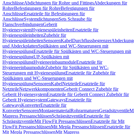
Anschlüsse
Abdichtungen für Rohre und Fittings
Abdeckungen für
Rohre
Befestigungen für Rohre
Befestigungen für
Anschlüsse
Ersatzteile für Befestigungen für
Anschlüsse
Systemdichtungen
Sets Schraube für
Flanschverbindungen
Geberit
Hygienesystem
Hygienespüleinheiten
Ersatzteile für
Hygienespüleinheiten
Zubehör für
Hygienespüleinheiten
Sensoren
Kabel
Durchflussbegrenzer
Abdeckung
und Abdeckplatten
Spülkästen und WC-Steuerungen mit
Hygienespülung
Ersatzteile für Spülkästen und WC-Steuerungen mit
Hygienespülung
UP-Spülkästen mit
Hygienespülung
Hygieneeinbaumodule
Ersatzteile für
Hygieneeinbaumodule
Zubehör für Spülkästen und WC-
Steuerungen mit Hygienespülung
Ersatzteile für Zubehör für
Spülkästen und WC-Steuerungen mit
Hygienespülung
Sensoren
Kabel
Netzteile
Ersatzteile für
Netzteile
Netzwerkkomponenten
Geberit Connect Zubehör für
Geberit Hygienesystem
Ersatzteile für Geberit Connect Zubehör für
Geberit Hygienesystem
Gateways
Ersatzteile für
Gateways
Konverter
Ersatzteile für
Konverter
Sensoren
Montagematerial
Rohrarmaturen
Geradsitzventile
Mi
Mapress Pressanschlüssen
Schrägsitzventile
Ersatzteile für
Schrägsitzventile
Mit FlowFit Pressanschlüssen
Ersatzteile für Mit
FlowFit Pressanschlüssen
Mit Mepla Pressanschlüssen
Ersatzteile für
Mit Mepla Pressanschlüssen
Mit Mapress