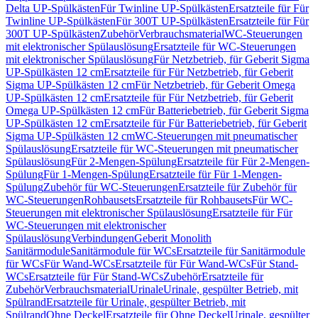
Delta UP-Spülkästen
Für Twinline UP-Spülkästen
Ersatzteile für Für
Twinline UP-Spülkästen
Für 300T UP-Spülkästen
Ersatzteile für Für
300T UP-Spülkästen
Zubehör
Verbrauchsmaterial
WC-Steuerungen
mit elektronischer Spülauslösung
Ersatzteile für WC-Steuerungen
mit elektronischer Spülauslösung
Für Netzbetrieb, für Geberit Sigma
UP-Spülkästen 12 cm
Ersatzteile für Für Netzbetrieb, für Geberit
Sigma UP-Spülkästen 12 cm
Für Netzbetrieb, für Geberit Omega
UP-Spülkästen 12 cm
Ersatzteile für Für Netzbetrieb, für Geberit
Omega UP-Spülkästen 12 cm
Für Batteriebetrieb, für Geberit Sigma
UP-Spülkästen 12 cm
Ersatzteile für Für Batteriebetrieb, für Geberit
Sigma UP-Spülkästen 12 cm
WC-Steuerungen mit pneumatischer
Spülauslösung
Ersatzteile für WC-Steuerungen mit pneumatischer
Spülauslösung
Für 2-Mengen-Spülung
Ersatzteile für Für 2-Mengen-
Spülung
Für 1-Mengen-Spülung
Ersatzteile für Für 1-Mengen-
Spülung
Zubehör für WC-Steuerungen
Ersatzteile für Zubehör für
WC-Steuerungen
Rohbausets
Ersatzteile für Rohbausets
Für WC-
Steuerungen mit elektronischer Spülauslösung
Ersatzteile für Für
WC-Steuerungen mit elektronischer
Spülauslösung
Verbindungen
Geberit Monolith
Sanitärmodule
Sanitärmodule für WCs
Ersatzteile für Sanitärmodule
für WCs
Für Wand-WCs
Ersatzteile für Für Wand-WCs
Für Stand-
WCs
Ersatzteile für Für Stand-WCs
Zubehör
Ersatzteile für
Zubehör
Verbrauchsmaterial
Urinale
Urinale, gespülter Betrieb, mit
Spülrand
Ersatzteile für Urinale, gespülter Betrieb, mit
Spülrand
Ohne Deckel
Ersatzteile für Ohne Deckel
Urinale, gespülter