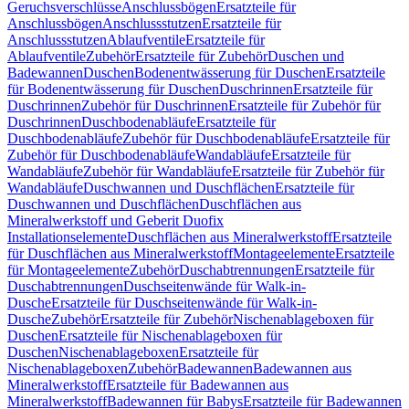
Geruchsverschlüsse
Anschlussbögen
Ersatzteile für
Anschlussbögen
Anschlussstutzen
Ersatzteile für
Anschlussstutzen
Ablaufventile
Ersatzteile für
Ablaufventile
Zubehör
Ersatzteile für Zubehör
Duschen und
Badewannen
Duschen
Bodenentwässerung für Duschen
Ersatzteile
für Bodenentwässerung für Duschen
Duschrinnen
Ersatzteile für
Duschrinnen
Zubehör für Duschrinnen
Ersatzteile für Zubehör für
Duschrinnen
Duschbodenabläufe
Ersatzteile für
Duschbodenabläufe
Zubehör für Duschbodenabläufe
Ersatzteile für
Zubehör für Duschbodenabläufe
Wandabläufe
Ersatzteile für
Wandabläufe
Zubehör für Wandabläufe
Ersatzteile für Zubehör für
Wandabläufe
Duschwannen und Duschflächen
Ersatzteile für
Duschwannen und Duschflächen
Duschflächen aus
Mineralwerkstoff und Geberit Duofix
Installationselemente
Duschflächen aus Mineralwerkstoff
Ersatzteile
für Duschflächen aus Mineralwerkstoff
Montageelemente
Ersatzteile
für Montageelemente
Zubehör
Duschabtrennungen
Ersatzteile für
Duschabtrennungen
Duschseitenwände für Walk-in-
Dusche
Ersatzteile für Duschseitenwände für Walk-in-
Dusche
Zubehör
Ersatzteile für Zubehör
Nischenablageboxen für
Duschen
Ersatzteile für Nischenablageboxen für
Duschen
Nischenablageboxen
Ersatzteile für
Nischenablageboxen
Zubehör
Badewannen
Badewannen aus
Mineralwerkstoff
Ersatzteile für Badewannen aus
Mineralwerkstoff
Badewannen für Babys
Ersatzteile für Badewannen