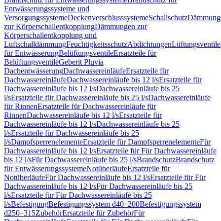
Entwässerungssysteme und
Versorgungssysteme
Deckenverschlusssysteme
Schallschutz
Dämmung
zur Körperschallentkopplung
Dämmungen zur
Körperschallentkopplung und
Luftschalldämmung
Feuchtigkeitsschutz
Abdichtungen
Lüftungsventile
für Entwässerung
Belüftungsventile
Ersatzteile für
Belüftungsventile
Geberit Pluvia
Dachentwässerung
Dachwassereinläufe
Ersatzteile für
Dachwassereinläufe
Dachwassereinläufe bis 12 l/s
Ersatzteile für
Dachwassereinläufe bis 12 l/s
Dachwassereinläufe bis 25
l/s
Ersatzteile für Dachwassereinläufe bis 25 l/s
Dachwassereinläufe
für Rinnen
Ersatzteile für Dachwassereinläufe für
Rinnen
Dachwassereinläufe bis 12 l/s
Ersatzteile für
Dachwassereinläufe bis 12 l/s
Dachwassereinläufe bis 25
l/s
Ersatzteile für Dachwassereinläufe bis 25
l/s
Dampfsperrenelemente
Ersatzteile für Dampfsperrenelemente
Für
Dachwassereinläufe bis 12 l/s
Ersatzteile für Für Dachwassereinläufe
bis 12 l/s
Für Dachwassereinläufe bis 25 l/s
Brandschutz
Brandschutz
für Entwässerungssysteme
Notüberläufe
Ersatzteile für
Notüberläufe
Für Dachwassereinläufe bis 12 l/s
Ersatzteile für Für
Dachwassereinläufe bis 12 l/s
Für Dachwassereinläufe bis 25
l/s
Ersatzteile für Für Dachwassereinläufe bis 25
l/s
Befestigung
Befestigungssystem d40–200
Befestigungssystem
d250–315
Zubehör
Ersatzteile für Zubehör
Für