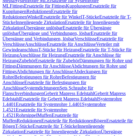
Mepla
Systemrohre ML
Ersatzteile für Systemrohre
ML
Fittings
Ersatzteile für Fittings
Kupplungen
Ersatzteile für
Kupplungen
Reduktionen
Ersatzteile für
Reduktionen
Winkel
Ersatzteile für Winkel
T-Stücke
Ersatzteile für T-
Stücke
Innenliegende Zirkulation
Ersatzteile für Innenliegende
Zirkulation
Übergänge unlösbar
Ersatzteile für Übergänge
unlösbar
Übergänge und Verbindungen, lösbar
Ersatzteile für
Übergänge und Verbindungen, lösbar
Verschlüsse
Ersatzteile für
Verschlüsse
Anschlüsse
Ersatzteile für Anschlüsse
Verteiler mit
Gewindeanschluss
T-Stücke für Heizung
Ersatzteile für T-Stücke für
Heizung
Anschlüsse für Heizung
Ersatzteile für Anschlüsse für
Heizung
Zubehör
Ersatzteile für Zubehör
Dämmungen für Rohre und
Fittings
Dämmungen für Anschlüsse
Abdichtungen für Rohre und
Fittings
Abdichtungen für Anschlüsse
Abdeckungen für
Rohre
Befestigungen für Rohre
Befestigungen für
Anschlüsse
Ersatzteile für Befestigungen für
Anschlüsse
Systemdichtungen
Sets Schraube für
Flanschverbindungen
Geberit Mapress Edelstahl
Geberit Mapress
Edelstahl
Ersatzteile für Geberit Mapress Edelstahl
Systemrohre
1.4401
Ersatzteile für Systemrohre 1.4401
Systemrohre
1.4521
Ersatzteile für Systemrohre
1.4521
Rohrnippel
Muffen
Ersatzteile für
Muffen
Reduktionen
Ersatzteile für Reduktionen
Bögen
Ersatzteile für
Bögen
T-Stücke
Ersatzteile für T-Stücke
Innenliegende
Zirkulation
Ersatzteile für Innenliegende Zirkulation
Übergänge