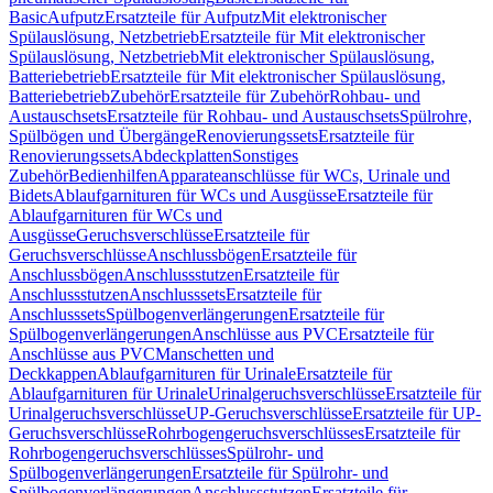
Basic
Aufputz
Ersatzteile für Aufputz
Mit elektronischer
Spülauslösung, Netzbetrieb
Ersatzteile für Mit elektronischer
Spülauslösung, Netzbetrieb
Mit elektronischer Spülauslösung,
Batteriebetrieb
Ersatzteile für Mit elektronischer Spülauslösung,
Batteriebetrieb
Zubehör
Ersatzteile für Zubehör
Rohbau- und
Austauschsets
Ersatzteile für Rohbau- und Austauschsets
Spülrohre,
Spülbögen und Übergänge
Renovierungssets
Ersatzteile für
Renovierungssets
Abdeckplatten
Sonstiges
Zubehör
Bedienhilfen
Apparateanschlüsse für WCs, Urinale und
Bidets
Ablaufgarnituren für WCs und Ausgüsse
Ersatzteile für
Ablaufgarnituren für WCs und
Ausgüsse
Geruchsverschlüsse
Ersatzteile für
Geruchsverschlüsse
Anschlussbögen
Ersatzteile für
Anschlussbögen
Anschlussstutzen
Ersatzteile für
Anschlussstutzen
Anschlusssets
Ersatzteile für
Anschlusssets
Spülbogenverlängerungen
Ersatzteile für
Spülbogenverlängerungen
Anschlüsse aus PVC
Ersatzteile für
Anschlüsse aus PVC
Manschetten und
Deckkappen
Ablaufgarnituren für Urinale
Ersatzteile für
Ablaufgarnituren für Urinale
Urinalgeruchsverschlüsse
Ersatzteile für
Urinalgeruchsverschlüsse
UP-Geruchsverschlüsse
Ersatzteile für UP-
Geruchsverschlüsse
Rohrbogengeruchsverschlüsses
Ersatzteile für
Rohrbogengeruchsverschlüsses
Spülrohr- und
Spülbogenverlängerungen
Ersatzteile für Spülrohr- und
Spülbogenverlängerungen
Anschlussstutzen
Ersatzteile für