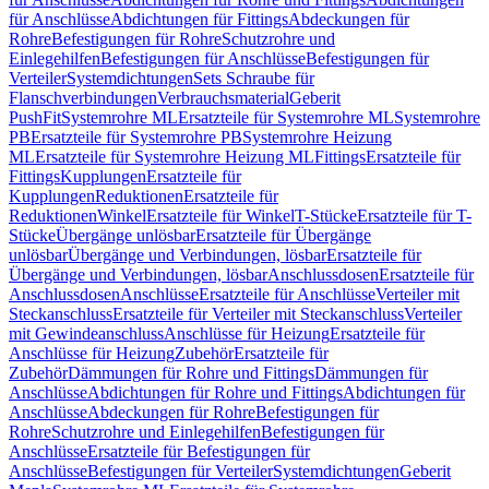
für Anschlüsse
Abdichtungen für Fittings
Abdeckungen für
Rohre
Befestigungen für Rohre
Schutzrohre und
Einlegehilfen
Befestigungen für Anschlüsse
Befestigungen für
Verteiler
Systemdichtungen
Sets Schraube für
Flanschverbindungen
Verbrauchsmaterial
Geberit
PushFit
Systemrohre ML
Ersatzteile für Systemrohre ML
Systemrohre
PB
Ersatzteile für Systemrohre PB
Systemrohre Heizung
ML
Ersatzteile für Systemrohre Heizung ML
Fittings
Ersatzteile für
Fittings
Kupplungen
Ersatzteile für
Kupplungen
Reduktionen
Ersatzteile für
Reduktionen
Winkel
Ersatzteile für Winkel
T-Stücke
Ersatzteile für T-
Stücke
Übergänge unlösbar
Ersatzteile für Übergänge
unlösbar
Übergänge und Verbindungen, lösbar
Ersatzteile für
Übergänge und Verbindungen, lösbar
Anschlussdosen
Ersatzteile für
Anschlussdosen
Anschlüsse
Ersatzteile für Anschlüsse
Verteiler mit
Steckanschluss
Ersatzteile für Verteiler mit Steckanschluss
Verteiler
mit Gewindeanschluss
Anschlüsse für Heizung
Ersatzteile für
Anschlüsse für Heizung
Zubehör
Ersatzteile für
Zubehör
Dämmungen für Rohre und Fittings
Dämmungen für
Anschlüsse
Abdichtungen für Rohre und Fittings
Abdichtungen für
Anschlüsse
Abdeckungen für Rohre
Befestigungen für
Rohre
Schutzrohre und Einlegehilfen
Befestigungen für
Anschlüsse
Ersatzteile für Befestigungen für
Anschlüsse
Befestigungen für Verteiler
Systemdichtungen
Geberit