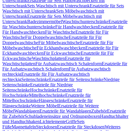
Unterschrank
Ersatzteile für Sets Handwaschbecken mit
Unterschrank
Sets Waschtisch mit Unterschrank
Ersatzteile für Sets
Waschtisch mit Unterschrank
Sets Möbelwaschtisch mit
Unterschrank
Ersatzteile für Sets Möbelwaschtisch mit
Unterschrank
Badezimmermöbel
Waschtischunterschränke
Ersatzteile
für Waschtischunterschränke
Für Handwaschbecken
Ersatzteile für
Für Handwaschbecken
Für Waschtische
Ersatzteile für Für
Waschtische
Für Doppelwaschtische
Ersatzteile für Für
Doppelwaschtische
Für Möbelwaschtische
Ersatzteile für Für
Möbelwaschtische
Für Eckhandwaschbecken
Ersatzteile für Für
Eckhandwaschbecken
Für Eckwaschtische
Ersatzteile für Für
Eckwaschtische
Waschtischplatten
Ersatzteile für
Waschtischplatten
Für Aufsatzwaschtisch Schalenform
Ersatzteile für
Für Aufsatzwaschtisch Schalenform
Für Aufsatzwaschtisch
rechteckig
Ersatzteile für Für Aufsatzwaschtisch
rechteckig
Seitenschränke
Ersatzteile für Seitenschränke
Niedrige
Seitenschränke
Ersatzteile für Niedrige
Seitenschränke
Hochschränke
Ersatzteile für
Hochschränke
Mittelhochschränke
Ersatzteile für
Mittelhochschränke
Hängeschränke
Ersatzteile für
Hängeschränke
Weitere Möbel
Ersatzteile für Weitere
Möbel
Wandablagen
Ersatzteile für Wandablagen
Zubehör
Ersatzteile
für Zubehör
Schubladeneinsätze und Ordnungsboxen
Handtuchhalter
und Handtuchhaken
Lichtelemente
Griffe
Sets
Füße
Magnettafeln
Steckdosen
Ersatzteile für Steckdosen
Weiteres