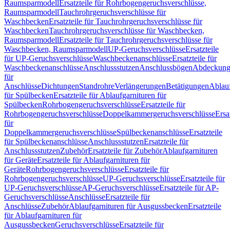
Raumsparmodell
Ersatzteile für Rohrbogengeruchsverschlüsse,
Raumsparmodell
Tauchrohrgeruchsverschlüsse für
Waschbecken
Ersatzteile für Tauchrohrgeruchsverschlüsse für
Waschbecken
Tauchrohrgeruchsverschlüsse für Waschbecken,
Raumsparmodell
Ersatzteile für Tauchrohrgeruchsverschlüsse für
Waschbecken, Raumsparmodell
UP-Geruchsverschlüsse
Ersatzteile
für UP-Geruchsverschlüsse
Waschbeckenanschlüsse
Ersatzteile für
Waschbeckenanschlüsse
Anschlussstutzen
Anschlussbögen
Abdeckung
für
Anschlüsse
Dichtungen
Standrohre
Verlängerungen
Betätigungen
Ablauf
für Spülbecken
Ersatzteile für Ablaufgarnituren für
Spülbecken
Rohrbogengeruchsverschlüsse
Ersatzteile für
Rohrbogengeruchsverschlüsse
Doppelkammergeruchsverschlüsse
Ersa
für
Doppelkammergeruchsverschlüsse
Spülbeckenanschlüsse
Ersatzteile
für Spülbeckenanschlüsse
Anschlussstutzen
Ersatzteile für
Anschlussstutzen
Zubehör
Ersatzteile für Zubehör
Ablaufgarnituren
für Geräte
Ersatzteile für Ablaufgarnituren für
Geräte
Rohrbogengeruchsverschlüsse
Ersatzteile für
Rohrbogengeruchsverschlüsse
UP-Geruchsverschlüsse
Ersatzteile für
UP-Geruchsverschlüsse
AP-Geruchsverschlüsse
Ersatzteile für AP-
Geruchsverschlüsse
Anschlüsse
Ersatzteile für
Anschlüsse
Zubehör
Ablaufgarnituren für Ausgussbecken
Ersatzteile
für Ablaufgarnituren für
Ausgussbecken
Geruchsverschlüsse
Ersatzteile für