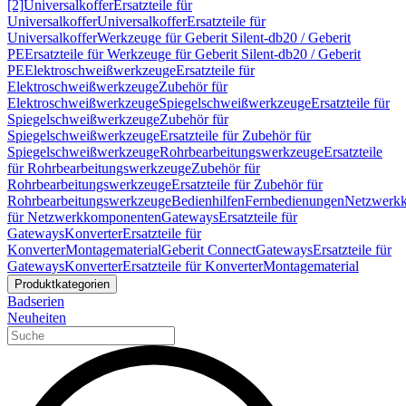
[2]
Universalkoffer
Ersatzteile für
Universalkoffer
Universalkoffer
Ersatzteile für
Universalkoffer
Werkzeuge für Geberit Silent-db20 / Geberit
PE
Ersatzteile für Werkzeuge für Geberit Silent-db20 / Geberit
PE
Elektroschweißwerkzeuge
Ersatzteile für
Elektroschweißwerkzeuge
Zubehör für
Elektroschweißwerkzeuge
Spiegelschweißwerkzeuge
Ersatzteile für
Spiegelschweißwerkzeuge
Zubehör für
Spiegelschweißwerkzeuge
Ersatzteile für Zubehör für
Spiegelschweißwerkzeuge
Rohrbearbeitungswerkzeuge
Ersatzteile
für Rohrbearbeitungswerkzeuge
Zubehör für
Rohrbearbeitungswerkzeuge
Ersatzteile für Zubehör für
Rohrbearbeitungswerkzeuge
Bedienhilfen
Fernbedienungen
Netzwerk
für Netzwerkkomponenten
Gateways
Ersatzteile für
Gateways
Konverter
Ersatzteile für
Konverter
Montagematerial
Geberit Connect
Gateways
Ersatzteile für
Gateways
Konverter
Ersatzteile für Konverter
Montagematerial
Produktkategorien
Badserien
Neuheiten