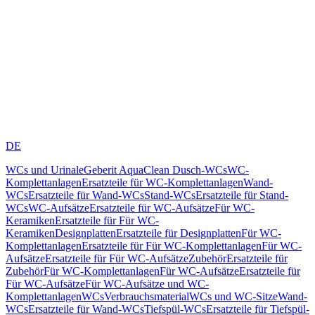
DE
WCs und Urinale
Geberit AquaClean Dusch-WCs
WC-
Komplettanlagen
Ersatzteile für WC-Komplettanlagen
Wand-
WCs
Ersatzteile für Wand-WCs
Stand-WCs
Ersatzteile für Stand-
WCs
WC-Aufsätze
Ersatzteile für WC-Aufsätze
Für WC-
Keramiken
Ersatzteile für Für WC-
Keramiken
Designplatten
Ersatzteile für Designplatten
Für WC-
Komplettanlagen
Ersatzteile für Für WC-Komplettanlagen
Für WC-
Aufsätze
Ersatzteile für Für WC-Aufsätze
Zubehör
Ersatzteile für
Zubehör
Für WC-Komplettanlagen
Für WC-Aufsätze
Ersatzteile für
Für WC-Aufsätze
Für WC-Aufsätze und WC-
Komplettanlagen
WCs
Verbrauchsmaterial
WCs und WC-Sitze
Wand-
WCs
Ersatzteile für Wand-WCs
Tiefspül-WCs
Ersatzteile für Tiefspül-