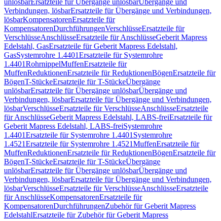
unlösbar
Ersatzteile für Übergänge unlösbar
Übergänge und
Verbindungen, lösbar
Ersatzteile für Übergänge und Verbindungen,
lösbar
Kompensatoren
Ersatzteile für
Kompensatoren
Durchführungen
Verschlüsse
Ersatzteile für
Verschlüsse
Anschlüsse
Ersatzteile für Anschlüsse
Geberit Mapress
Edelstahl, Gas
Ersatzteile für Geberit Mapress Edelstahl,
Gas
Systemrohre 1.4401
Ersatzteile für Systemrohre
1.4401
Rohrnippel
Muffen
Ersatzteile für
Muffen
Reduktionen
Ersatzteile für Reduktionen
Bögen
Ersatzteile für
Bögen
T-Stücke
Ersatzteile für T-Stücke
Übergänge
unlösbar
Ersatzteile für Übergänge unlösbar
Übergänge und
Verbindungen, lösbar
Ersatzteile für Übergänge und Verbindungen,
lösbar
Verschlüsse
Ersatzteile für Verschlüsse
Anschlüsse
Ersatzteile
für Anschlüsse
Geberit Mapress Edelstahl, LABS-frei
Ersatzteile für
Geberit Mapress Edelstahl, LABS-frei
Systemrohre
1.4401
Ersatzteile für Systemrohre 1.4401
Systemrohre
1.4521
Ersatzteile für Systemrohre 1.4521
Muffen
Ersatzteile für
Muffen
Reduktionen
Ersatzteile für Reduktionen
Bögen
Ersatzteile für
Bögen
T-Stücke
Ersatzteile für T-Stücke
Übergänge
unlösbar
Ersatzteile für Übergänge unlösbar
Übergänge und
Verbindungen, lösbar
Ersatzteile für Übergänge und Verbindungen,
lösbar
Verschlüsse
Ersatzteile für Verschlüsse
Anschlüsse
Ersatzteile
für Anschlüsse
Kompensatoren
Ersatzteile für
Kompensatoren
Durchführungen
Zubehör für Geberit Mapress
Edelstahl
Ersatzteile für Zubehör für Geberit Mapress