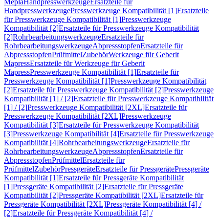
Mepla
Handpresswerkzeuge
Ersatzteile für
Handpresswerkzeuge
Presswerkzeuge Kompatibilität [1]
Ersatzteile
für Presswerkzeuge Kompatibilität [1]
Presswerkzeuge
Kompatibilität [2]
Ersatzteile für Presswerkzeuge Kompatibilität
[2]
Rohrbearbeitungswerkzeuge
Ersatzteile für
Rohrbearbeitungswerkzeuge
Abpressstopfen
Ersatzteile für
Abpressstopfen
Prüfmittel
Zubehör
Werkzeuge für Geberit
Mapress
Ersatzteile für Werkzeuge für Geberit
Mapress
Presswerkzeuge Kompatibilität [1]
Ersatzteile für
Presswerkzeuge Kompatibilität [1]
Presswerkzeuge Kompatibilität
[2]
Ersatzteile für Presswerkzeuge Kompatibilität [2]
Presswerkzeuge
Kompatibilität [1] / [2]
Ersatzteile für Presswerkzeuge Kompatibilität
[1] / [2]
Presswerkzeuge Kompatibilität [2XL]
Ersatzteile für
Presswerkzeuge Kompatibilität [2XL]
Presswerkzeuge
Kompatibilität [3]
Ersatzteile für Presswerkzeuge Kompatibilität
[3]
Presswerkzeuge Kompatibilität [4]
Ersatzteile für Presswerkzeuge
Kompatibilität [4]
Rohrbearbeitungswerkzeuge
Ersatzteile für
Rohrbearbeitungswerkzeuge
Abpressstopfen
Ersatzteile für
Abpressstopfen
Prüfmittel
Ersatzteile für
Prüfmittel
Zubehör
Pressgeräte
Ersatzteile für Pressgeräte
Pressgeräte
Kompatibilität [1]
Ersatzteile für Pressgeräte Kompatibilität
[1]
Pressgeräte Kompatibilität [2]
Ersatzteile für Pressgeräte
Kompatibilität [2]
Pressgeräte Kompatibilität [2XL]
Ersatzteile für
Pressgeräte Kompatibilität [2XL]
Pressgeräte Kompatibilität [4] /
[2]
Ersatzteile für Pressgeräte Kompatibilität [4] /