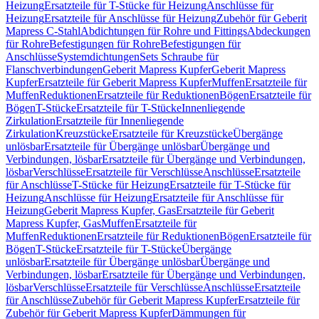
Heizung
Ersatzteile für T-Stücke für Heizung
Anschlüsse für
Heizung
Ersatzteile für Anschlüsse für Heizung
Zubehör für Geberit
Mapress C-Stahl
Abdichtungen für Rohre und Fittings
Abdeckungen
für Rohre
Befestigungen für Rohre
Befestigungen für
Anschlüsse
Systemdichtungen
Sets Schraube für
Flanschverbindungen
Geberit Mapress Kupfer
Geberit Mapress
Kupfer
Ersatzteile für Geberit Mapress Kupfer
Muffen
Ersatzteile für
Muffen
Reduktionen
Ersatzteile für Reduktionen
Bögen
Ersatzteile für
Bögen
T-Stücke
Ersatzteile für T-Stücke
Innenliegende
Zirkulation
Ersatzteile für Innenliegende
Zirkulation
Kreuzstücke
Ersatzteile für Kreuzstücke
Übergänge
unlösbar
Ersatzteile für Übergänge unlösbar
Übergänge und
Verbindungen, lösbar
Ersatzteile für Übergänge und Verbindungen,
lösbar
Verschlüsse
Ersatzteile für Verschlüsse
Anschlüsse
Ersatzteile
für Anschlüsse
T-Stücke für Heizung
Ersatzteile für T-Stücke für
Heizung
Anschlüsse für Heizung
Ersatzteile für Anschlüsse für
Heizung
Geberit Mapress Kupfer, Gas
Ersatzteile für Geberit
Mapress Kupfer, Gas
Muffen
Ersatzteile für
Muffen
Reduktionen
Ersatzteile für Reduktionen
Bögen
Ersatzteile für
Bögen
T-Stücke
Ersatzteile für T-Stücke
Übergänge
unlösbar
Ersatzteile für Übergänge unlösbar
Übergänge und
Verbindungen, lösbar
Ersatzteile für Übergänge und Verbindungen,
lösbar
Verschlüsse
Ersatzteile für Verschlüsse
Anschlüsse
Ersatzteile
für Anschlüsse
Zubehör für Geberit Mapress Kupfer
Ersatzteile für
Zubehör für Geberit Mapress Kupfer
Dämmungen für