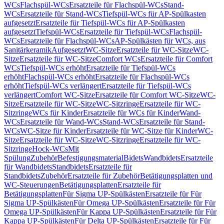
WCs
Flachspül-WCs
Ersatzteile für Flachspül-WCs
Stand-
WCs
Ersatzteile für Stand-WCs
Tiefspül-WCs für AP-Spülkasten
aufgesetzt
Ersatzteile für Tiefspül-WCs für AP-Spülkasten
aufgesetzt
Tiefspül-WCs
Ersatzteile für Tiefspül-WCs
Flachspül-
WCs
Ersatzteile für Flachspül-WCs
AP-Spülkästen für WCs, aus
Sanitärkeramik
Aufgesetzt
WC-Sitze
Ersatzteile für WC-Sitze
WC-
Sitze
Ersatzteile für WC-Sitze
Comfort WCs
Ersatzteile für Comfort
WCs
Tiefspül-WCs erhöht
Ersatzteile für Tiefspül-WCs
erhöht
Flachspül-WCs erhöht
Ersatzteile für Flachspül-WCs
erhöht
Tiefspül-WCs verlängert
Ersatzteile für Tiefspül-WCs
verlängert
Comfort WC-Sitze
Ersatzteile für Comfort WC-Sitze
WC-
Sitze
Ersatzteile für WC-Sitze
WC-Sitzringe
Ersatzteile für WC-
Sitzringe
WCs für Kinder
Ersatzteile für WCs für Kinder
Wand-
WCs
Ersatzteile für Wand-WCs
Stand-WCs
Ersatzteile für Stand-
WCs
WC-Sitze für Kinder
Ersatzteile für WC-Sitze für Kinder
WC-
Sitze
Ersatzteile für WC-Sitze
WC-Sitzringe
Ersatzteile für WC-
Sitzringe
Hock-WCs
Mit
Spülung
Zubehör
Befestigungsmaterial
Bidets
Wandbidets
Ersatzteile
für Wandbidets
Standbidets
Ersatzteile für
Standbidets
Zubehör
Ersatzteile für Zubehör
Betätigungsplatten und
WC-Steuerungen
Betätigungsplatten
Ersatzteile für
Betätigungsplatten
Für Sigma UP-Spülkästen
Ersatzteile für Für
Sigma UP-Spülkästen
Für Omega UP-Spülkästen
Ersatzteile für Für
Omega UP-Spülkästen
Für Kappa UP-Spülkästen
Ersatzteile für Für
Kappa UP-Spülkästen
Für Delta UP-Spülkästen
Ersatzteile für Für