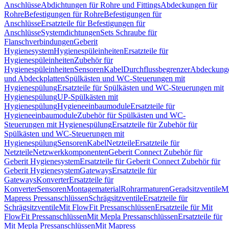
Anschlüsse
Abdichtungen für Rohre und Fittings
Abdeckungen für
Rohre
Befestigungen für Rohre
Befestigungen für
Anschlüsse
Ersatzteile für Befestigungen für
Anschlüsse
Systemdichtungen
Sets Schraube für
Flanschverbindungen
Geberit
Hygienesystem
Hygienespüleinheiten
Ersatzteile für
Hygienespüleinheiten
Zubehör für
Hygienespüleinheiten
Sensoren
Kabel
Durchflussbegrenzer
Abdeckung
und Abdeckplatten
Spülkästen und WC-Steuerungen mit
Hygienespülung
Ersatzteile für Spülkästen und WC-Steuerungen mit
Hygienespülung
UP-Spülkästen mit
Hygienespülung
Hygieneeinbaumodule
Ersatzteile für
Hygieneeinbaumodule
Zubehör für Spülkästen und WC-
Steuerungen mit Hygienespülung
Ersatzteile für Zubehör für
Spülkästen und WC-Steuerungen mit
Hygienespülung
Sensoren
Kabel
Netzteile
Ersatzteile für
Netzteile
Netzwerkkomponenten
Geberit Connect Zubehör für
Geberit Hygienesystem
Ersatzteile für Geberit Connect Zubehör für
Geberit Hygienesystem
Gateways
Ersatzteile für
Gateways
Konverter
Ersatzteile für
Konverter
Sensoren
Montagematerial
Rohrarmaturen
Geradsitzventile
Mi
Mapress Pressanschlüssen
Schrägsitzventile
Ersatzteile für
Schrägsitzventile
Mit FlowFit Pressanschlüssen
Ersatzteile für Mit
FlowFit Pressanschlüssen
Mit Mepla Pressanschlüssen
Ersatzteile für
Mit Mepla Pressanschlüssen
Mit Mapress