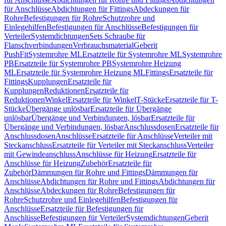
für Anschlüsse
Abdichtungen für Fittings
Abdeckungen für
Rohre
Befestigungen für Rohre
Schutzrohre und
Einlegehilfen
Befestigungen für Anschlüsse
Befestigungen für
Verteiler
Systemdichtungen
Sets Schraube für
Flanschverbindungen
Verbrauchsmaterial
Geberit
PushFit
Systemrohre ML
Ersatzteile für Systemrohre ML
Systemrohre
PB
Ersatzteile für Systemrohre PB
Systemrohre Heizung
ML
Ersatzteile für Systemrohre Heizung ML
Fittings
Ersatzteile für
Fittings
Kupplungen
Ersatzteile für
Kupplungen
Reduktionen
Ersatzteile für
Reduktionen
Winkel
Ersatzteile für Winkel
T-Stücke
Ersatzteile für T-
Stücke
Übergänge unlösbar
Ersatzteile für Übergänge
unlösbar
Übergänge und Verbindungen, lösbar
Ersatzteile für
Übergänge und Verbindungen, lösbar
Anschlussdosen
Ersatzteile für
Anschlussdosen
Anschlüsse
Ersatzteile für Anschlüsse
Verteiler mit
Steckanschluss
Ersatzteile für Verteiler mit Steckanschluss
Verteiler
mit Gewindeanschluss
Anschlüsse für Heizung
Ersatzteile für
Anschlüsse für Heizung
Zubehör
Ersatzteile für
Zubehör
Dämmungen für Rohre und Fittings
Dämmungen für
Anschlüsse
Abdichtungen für Rohre und Fittings
Abdichtungen für
Anschlüsse
Abdeckungen für Rohre
Befestigungen für
Rohre
Schutzrohre und Einlegehilfen
Befestigungen für
Anschlüsse
Ersatzteile für Befestigungen für
Anschlüsse
Befestigungen für Verteiler
Systemdichtungen
Geberit