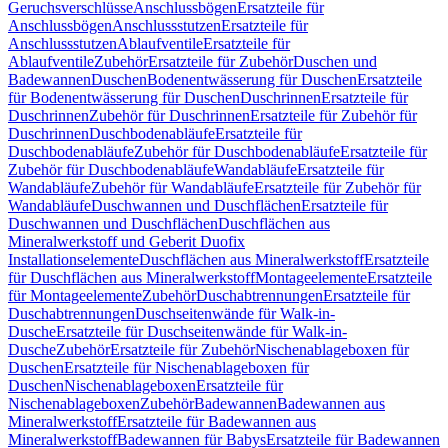
Geruchsverschlüsse
Anschlussbögen
Ersatzteile für
Anschlussbögen
Anschlussstutzen
Ersatzteile für
Anschlussstutzen
Ablaufventile
Ersatzteile für
Ablaufventile
Zubehör
Ersatzteile für Zubehör
Duschen und
Badewannen
Duschen
Bodenentwässerung für Duschen
Ersatzteile
für Bodenentwässerung für Duschen
Duschrinnen
Ersatzteile für
Duschrinnen
Zubehör für Duschrinnen
Ersatzteile für Zubehör für
Duschrinnen
Duschbodenabläufe
Ersatzteile für
Duschbodenabläufe
Zubehör für Duschbodenabläufe
Ersatzteile für
Zubehör für Duschbodenabläufe
Wandabläufe
Ersatzteile für
Wandabläufe
Zubehör für Wandabläufe
Ersatzteile für Zubehör für
Wandabläufe
Duschwannen und Duschflächen
Ersatzteile für
Duschwannen und Duschflächen
Duschflächen aus
Mineralwerkstoff und Geberit Duofix
Installationselemente
Duschflächen aus Mineralwerkstoff
Ersatzteile
für Duschflächen aus Mineralwerkstoff
Montageelemente
Ersatzteile
für Montageelemente
Zubehör
Duschabtrennungen
Ersatzteile für
Duschabtrennungen
Duschseitenwände für Walk-in-
Dusche
Ersatzteile für Duschseitenwände für Walk-in-
Dusche
Zubehör
Ersatzteile für Zubehör
Nischenablageboxen für
Duschen
Ersatzteile für Nischenablageboxen für
Duschen
Nischenablageboxen
Ersatzteile für
Nischenablageboxen
Zubehör
Badewannen
Badewannen aus
Mineralwerkstoff
Ersatzteile für Badewannen aus
Mineralwerkstoff
Badewannen für Babys
Ersatzteile für Badewannen