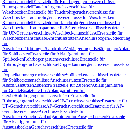
Raumsparmodell
Ersatzteile für Rohrbogengeruchsverschlüsse,
Raumsparmodell
Tauchrohrgeruchsverschlüsse für
Waschbecken
Ersatzteile für Tauchrohrgeruchsverschlüsse für
Waschbecken
Tauchrohrgeruchsverschlüsse für Waschbecken,
Raumsparmodell
Ersatzteile für Tauchrohrgeruchsverschlüsse für
Waschbecken, Raumsparmodell
UP-Geruchsverschlüsse
Ersatzteile
für UP-Geruchsverschlüsse
Waschbeckenanschlüsse
Ersatzteile für
Waschbeckenanschlüsse
Anschlussstutzen
Anschlussbögen
Abdeckung
für
Anschlüsse
Dichtungen
Standrohre
Verlängerungen
Betätigungen
Ablauf
für Spülbecken
Ersatzteile für Ablaufgarnituren für
Spülbecken
Rohrbogengeruchsverschlüsse
Ersatzteile für
Rohrbogengeruchsverschlüsse
Doppelkammergeruchsverschlüsse
Ersa
für
Doppelkammergeruchsverschlüsse
Spülbeckenanschlüsse
Ersatzteile
für Spülbeckenanschlüsse
Anschlussstutzen
Ersatzteile für
Anschlussstutzen
Zubehör
Ersatzteile für Zubehör
Ablaufgarnituren
für Geräte
Ersatzteile für Ablaufgarnituren für
Geräte
Rohrbogengeruchsverschlüsse
Ersatzteile für
Rohrbogengeruchsverschlüsse
UP-Geruchsverschlüsse
Ersatzteile für
UP-Geruchsverschlüsse
AP-Geruchsverschlüsse
Ersatzteile für AP-
Geruchsverschlüsse
Anschlüsse
Ersatzteile für
Anschlüsse
Zubehör
Ablaufgarnituren für Ausgussbecken
Ersatzteile
für Ablaufgarnituren für
Ausgussbecken
Geruchsverschlüsse
Ersatzteile für