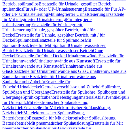
Betrieb, spülrandlos
Ersatzteile für Urinale, gespülter Betrieb,
spülrandlos
Für AP- oder UP-Urinalsteuerung
Ersatzteile für Für AP-
oder UP-Urinalsteuerung
Mit integrierter Urinalsteuerung
Ersatzteile
für Mit integrierter Urinalsteuerung
Für integrierte
Urinalsteuerung
Ersatzteile für Für integrierte
Urinalsteuerung
Urinale, gespülter Betrieb, mit / für
Deckel
Ersatzteile für Urinale, gespülter Betrieb, mit / für
Deckel
Spülrandlos
Ersatzteile für Spülrandlos
Mit
Spülrand
Ersatzteile für Mit Spülrand
Urinale, wasserloser
Betrieb
Ersatzteile für Urinale, wasserloser Betrieb
Ohne
Deckel
Ersatzteile für Ohne Deckel
Urinaltrennwände
Ersatzteile für
Urinaltrennwände
Urinaltrennwände aus Kunststoff
Ersatzteile für
Urinaltrennwände aus Kunststoff
Urinaltrennwände aus
Glas
Ersatzteile für Urinaltrennwände aus Glas
Urinaltrennwände aus
Sanitärkeramik
Ersatzteile für Urinaltrennwände aus
Sanitärkeramik
Zubehör
Ersatzteile für
Zubehör
Urinaldeckel
Geruchsverschlüsse und Zubehör
Spülrohre,
Spülbögen und Übergänge
Ersatzteile für Spülrohre, Spülbögen und
Übergänge
Sprühkopfzubehör
Befestigungsmaterial
Ablaufventile
Spülv
für Unterputz
Mit elektronischer Spülauslösung,
Netzbetrieb
Ersatzteile für Mit elektronischer Spülauslösung,
Netzbetrieb
Mit elektronischer Spülauslösung,
Batteriebetrieb
Ersatzteile für Mit elektronischer Spülauslösung,
Batteriebetrieb
Mit pneumatischer Spülauslösung
Ersatzteile für Mit
pneumatischer Spülauslösung
Basic
Ersatzteile für