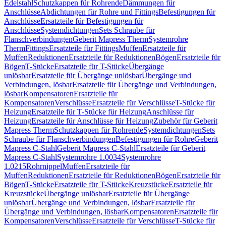
Edelstahl
Schutzkappen für Rohrende
Dämmungen für
Anschlüsse
Abdichtungen für Rohre und Fittings
Befestigungen für
Anschlüsse
Ersatzteile für Befestigungen für
Anschlüsse
Systemdichtungen
Sets Schraube für
Flanschverbindungen
Geberit Mapress Therm
Systemrohre
Therm
Fittings
Ersatzteile für Fittings
Muffen
Ersatzteile für
Muffen
Reduktionen
Ersatzteile für Reduktionen
Bögen
Ersatzteile für
Bögen
T-Stücke
Ersatzteile für T-Stücke
Übergänge
unlösbar
Ersatzteile für Übergänge unlösbar
Übergänge und
Verbindungen, lösbar
Ersatzteile für Übergänge und Verbindungen,
lösbar
Kompensatoren
Ersatzteile für
Kompensatoren
Verschlüsse
Ersatzteile für Verschlüsse
T-Stücke für
Heizung
Ersatzteile für T-Stücke für Heizung
Anschlüsse für
Heizung
Ersatzteile für Anschlüsse für Heizung
Zubehör für Geberit
Mapress Therm
Schutzkappen für Rohrende
Systemdichtungen
Sets
Schraube für Flanschverbindungen
Befestigungen für Rohre
Geberit
Mapress C-Stahl
Geberit Mapress C-Stahl
Ersatzteile für Geberit
Mapress C-Stahl
Systemrohre 1.0034
Systemrohre
1.0215
Rohrnippel
Muffen
Ersatzteile für
Muffen
Reduktionen
Ersatzteile für Reduktionen
Bögen
Ersatzteile für
Bögen
T-Stücke
Ersatzteile für T-Stücke
Kreuzstücke
Ersatzteile für
Kreuzstücke
Übergänge unlösbar
Ersatzteile für Übergänge
unlösbar
Übergänge und Verbindungen, lösbar
Ersatzteile für
Übergänge und Verbindungen, lösbar
Kompensatoren
Ersatzteile für
Kompensatoren
Verschlüsse
Ersatzteile für Verschlüsse
T-Stücke für