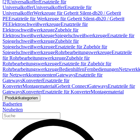
[2]
Universalkoffer
Ersatzteile für
Universalkoffer
Universalkoffer
Ersatzteile für
Universalkoffer
Werkzeuge für Geberit Silent-db20 / Geberit
PE
Ersatzteile für Werkzeuge für Geberit Silent-db20 / Geberit
PE
Elektroschweißwerkzeuge
Ersatzteile für
Elektroschweißwerkzeuge
Zubehör für
Elektroschweißwerkzeuge
Spiegelschweißwerkzeuge
Ersatzteile für
Spiegelschweißwerkzeuge
Zubehör für
Spiegelschweißwerkzeuge
Ersatzteile für Zubehör für
Spiegelschweißwerkzeuge
Rohrbearbeitungswerkzeuge
Ersatzteile
für Rohrbearbeitungswerkzeuge
Zubehör für
Rohrbearbeitungswerkzeuge
Ersatzteile für Zubehör für
Rohrbearbeitungswerkzeuge
Bedienhilfen
Fernbedienungen
Netzwerk
für Netzwerkkomponenten
Gateways
Ersatzteile für
Gateways
Konverter
Ersatzteile für
Konverter
Montagematerial
Geberit Connect
Gateways
Ersatzteile für
Gateways
Konverter
Ersatzteile für Konverter
Montagematerial
Produktkategorien
Badserien
Neuheiten