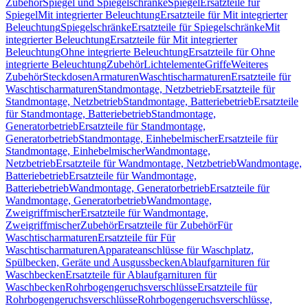
Zubehör
Spiegel und Spiegelschränke
Spiegel
Ersatzteile für
Spiegel
Mit integrierter Beleuchtung
Ersatzteile für Mit integrierter
Beleuchtung
Spiegelschränke
Ersatzteile für Spiegelschränke
Mit
integrierter Beleuchtung
Ersatzteile für Mit integrierter
Beleuchtung
Ohne integrierte Beleuchtung
Ersatzteile für Ohne
integrierte Beleuchtung
Zubehör
Lichtelemente
Griffe
Weiteres
Zubehör
Steckdosen
Armaturen
Waschtischarmaturen
Ersatzteile für
Waschtischarmaturen
Standmontage, Netzbetrieb
Ersatzteile für
Standmontage, Netzbetrieb
Standmontage, Batteriebetrieb
Ersatzteile
für Standmontage, Batteriebetrieb
Standmontage,
Generatorbetrieb
Ersatzteile für Standmontage,
Generatorbetrieb
Standmontage, Einhebelmischer
Ersatzteile für
Standmontage, Einhebelmischer
Wandmontage,
Netzbetrieb
Ersatzteile für Wandmontage, Netzbetrieb
Wandmontage,
Batteriebetrieb
Ersatzteile für Wandmontage,
Batteriebetrieb
Wandmontage, Generatorbetrieb
Ersatzteile für
Wandmontage, Generatorbetrieb
Wandmontage,
Zweigriffmischer
Ersatzteile für Wandmontage,
Zweigriffmischer
Zubehör
Ersatzteile für Zubehör
Für
Waschtischarmaturen
Ersatzteile für Für
Waschtischarmaturen
Apparateanschlüsse für Waschplatz,
Spülbecken, Geräte und Ausgussbecken
Ablaufgarnituren für
Waschbecken
Ersatzteile für Ablaufgarnituren für
Waschbecken
Rohrbogengeruchsverschlüsse
Ersatzteile für
Rohrbogengeruchsverschlüsse
Rohrbogengeruchsverschlüsse,