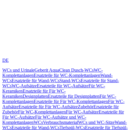
DE
WCs und Urinale
Geberit AquaClean Dusch-WCs
WC-
Komplettanlagen
Ersatzteile für WC-Komplettanlagen
Wand-
WCs
Ersatzteile für Wand-WCs
Stand-WCs
Ersatzteile für Stand-
WCs
WC-Aufsätze
Ersatzteile für WC-Aufsätze
Für WC-
Keramiken
Ersatzteile für Für WC-
Keramiken
Designplatten
Ersatzteile für Designplatten
Für WC-
Komplettanlagen
Ersatzteile für Für WC-Komplettanlagen
Für WC-
Aufsätze
Ersatzteile für Für WC-Aufsätze
Zubehör
Ersatzteile für
Zubehör
Für WC-Komplettanlagen
Für WC-Aufsätze
Ersatzteile für
Für WC-Aufsätze
Für WC-Aufsätze und WC-
Komplettanlagen
WCs
Verbrauchsmaterial
WCs und WC-Sitze
Wand-
WCs
Ersatzteile für Wand-WCs
Tiefspül-WCs
Ersatzteile für Tiefspül-