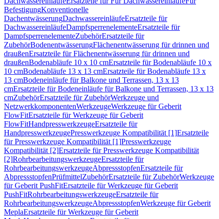
Dachwassereinläufe
Ersatzteile für Für Dachwassereinläufe
Für
Befestigung
Konventionelle
Dachentwässerung
Dachwassereinläufe
Ersatzteile für
Dachwassereinläufe
Dampfsperrenelemente
Ersatzteile für
Dampfsperrenelemente
Zubehör
Ersatzteile für
Zubehör
Bodenentwässerung
Flächenentwässerung für drinnen und
draußen
Ersatzteile für Flächenentwässerung für drinnen und
draußen
Bodenabläufe 10 x 10 cm
Ersatzteile für Bodenabläufe 10 x
10 cm
Bodenabläufe 13 x 13 cm
Ersatzteile für Bodenabläufe 13 x
13 cm
Bodeneinläufe für Balkone und Terrassen, 13 x 13
cm
Ersatzteile für Bodeneinläufe für Balkone und Terrassen, 13 x 13
cm
Zubehör
Ersatzteile für Zubehör
Werkzeuge und
Netzwerkkomponenten
Werkzeuge
Werkzeuge für Geberit
FlowFit
Ersatzteile für Werkzeuge für Geberit
FlowFit
Handpresswerkzeuge
Ersatzteile für
Handpresswerkzeuge
Presswerkzeuge Kompatibilität [1]
Ersatzteile
für Presswerkzeuge Kompatibilität [1]
Presswerkzeuge
Kompatibilität [2]
Ersatzteile für Presswerkzeuge Kompatibilität
[2]
Rohrbearbeitungswerkzeuge
Ersatzteile für
Rohrbearbeitungswerkzeuge
Abpressstopfen
Ersatzteile für
Abpressstopfen
Prüfmittel
Zubehör
Ersatzteile für Zubehör
Werkzeuge
für Geberit PushFit
Ersatzteile für Werkzeuge für Geberit
PushFit
Rohrbearbeitungswerkzeuge
Ersatzteile für
Rohrbearbeitungswerkzeuge
Abpressstopfen
Werkzeuge für Geberit
Mepla
Ersatzteile für Werkzeuge für Geberit