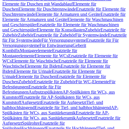
Elemente für Duschen mit Wandablauf
Elemente für
Duschen
Elemente für Duschtrennwände
Ersatzteile für Elemente für
Duschtrennwände
Elemente für Armaturen und Geräte
Ersatzteile für
Elemente für Armaturen und Geräte
Elemente für Waschmaschinen
und Geschirrspüler
Ersatzteile für Elemente für Waschmaschinen
und Geschirrspüler
Elemente für Konsollasten
Zubehör
Ersatzteile für
Zubehör
Zubehör
Ersatzteile für Zubehör
Für Systemwände
Ersatzteile
für Für Systemwände
Für Versorgungssysteme
Ersatzteile für Für
Versorgungssysteme
Für Entwässerung
Geberit
Kombifix
Montageelemente
Ersatzteile für
Montageelemente
Elemente für WCs
Ersatzteile für Elemente für
WCs
Elemente für Waschtische
Ersatzteile für Elemente für
Waschtische
Elemente für Bidets
Ersatzteile für Elemente für
Bidets
Elemente für Urinale
Ersatzteile für Elemente für
Urinale
Elemente für Duschen
Ersatzteile für Elemente für
Duschen
Zubehör
Ersatzteile für Zubehör
Für WC-Elemente
Für
Befestigungen
Ersatzteile für Für
Befestigungen
Aufputzspülkästen
AP-Spülkästen für WCs, aus
Kunststoff
Ersatzteile für AP-Spülkästen für WCs, aus
Kunststoff
Aufgesetzt
Ersatzteile für Aufgesetzt
Tief- und
halbhochhängend
Ersatzteile für Tief- und halbhochhängend
AP-
Spülkästen für WCs, aus Sanitärkeramik
Ersatzteile für AP-
Spülkästen für WCs, aus Sanitärkeramik
Aufgesetzt
Ersatzteile für
Aufgesetzt
Spülrohre
Ersatzteile für
Spülrohre
Hochhängend
Ersatzteile für Hochhängend
Tief- und