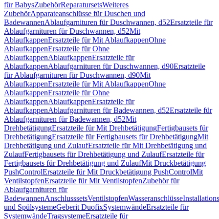
für Babys
Zubehör
Reparatursets
Weiteres
Zubehör
Apparateanschlüsse für Duschen und
Badewannen
Ablaufgarnituren für Duschwannen, d52
Ersatzteile für
Ablaufgarnituren für Duschwannen, d52
Mit
Ablaufkappen
Ersatzteile für Mit Ablaufkappen
Ohne
Ablaufkappen
Ersatzteile für Ohne
Ablaufkappen
Ablaufkappen
Ersatzteile für
Ablaufkappen
Ablaufgarnituren für Duschwannen, d90
Ersatzteile
für Ablaufgarnituren für Duschwannen, d90
Mit
Ablaufkappen
Ersatzteile für Mit Ablaufkappen
Ohne
Ablaufkappen
Ersatzteile für Ohne
Ablaufkappen
Ablaufkappen
Ersatzteile für
Ablaufkappen
Ablaufgarnituren für Badewannen, d52
Ersatzteile für
Ablaufgarnituren für Badewannen, d52
Mit
Drehbetätigung
Ersatzteile für Mit Drehbetätigung
Fertigbausets für
Drehbetätigung
Ersatzteile für Fertigbausets für Drehbetätigung
Mit
Drehbetätigung und Zulauf
Ersatzteile für Mit Drehbetätigung und
Zulauf
Fertigbausets für Drehbetätigung und Zulauf
Ersatzteile für
Fertigbausets für Drehbetätigung und Zulauf
Mit Druckbetätigung
PushControl
Ersatzteile für Mit Druckbetätigung PushControl
Mit
Ventilstopfen
Ersatzteile für Mit Ventilstopfen
Zubehör für
Ablaufgarnituren für
Badewannen
Anschlusssets
Ventilstopfen
Wasseranschlüsse
Installation
und Spülsysteme
Geberit Duofix
Systemwände
Ersatzteile für
Systemwände
Tragsysteme
Ersatzteile für