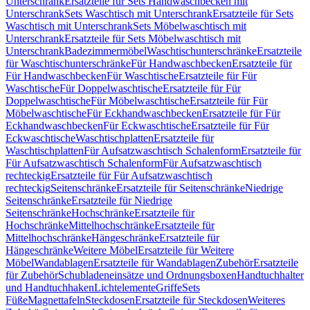
Unterschrank
Ersatzteile für Sets Handwaschbecken mit
Unterschrank
Sets Waschtisch mit Unterschrank
Ersatzteile für Sets
Waschtisch mit Unterschrank
Sets Möbelwaschtisch mit
Unterschrank
Ersatzteile für Sets Möbelwaschtisch mit
Unterschrank
Badezimmermöbel
Waschtischunterschränke
Ersatzteile
für Waschtischunterschränke
Für Handwaschbecken
Ersatzteile für
Für Handwaschbecken
Für Waschtische
Ersatzteile für Für
Waschtische
Für Doppelwaschtische
Ersatzteile für Für
Doppelwaschtische
Für Möbelwaschtische
Ersatzteile für Für
Möbelwaschtische
Für Eckhandwaschbecken
Ersatzteile für Für
Eckhandwaschbecken
Für Eckwaschtische
Ersatzteile für Für
Eckwaschtische
Waschtischplatten
Ersatzteile für
Waschtischplatten
Für Aufsatzwaschtisch Schalenform
Ersatzteile für
Für Aufsatzwaschtisch Schalenform
Für Aufsatzwaschtisch
rechteckig
Ersatzteile für Für Aufsatzwaschtisch
rechteckig
Seitenschränke
Ersatzteile für Seitenschränke
Niedrige
Seitenschränke
Ersatzteile für Niedrige
Seitenschränke
Hochschränke
Ersatzteile für
Hochschränke
Mittelhochschränke
Ersatzteile für
Mittelhochschränke
Hängeschränke
Ersatzteile für
Hängeschränke
Weitere Möbel
Ersatzteile für Weitere
Möbel
Wandablagen
Ersatzteile für Wandablagen
Zubehör
Ersatzteile
für Zubehör
Schubladeneinsätze und Ordnungsboxen
Handtuchhalter
und Handtuchhaken
Lichtelemente
Griffe
Sets
Füße
Magnettafeln
Steckdosen
Ersatzteile für Steckdosen
Weiteres