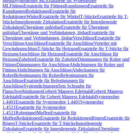
Mepla
Systemrohre ML
Ersatzteile für Systemrohre
ML
Fittings
Ersatzteile für Fittings
Kupplungen
Ersatzteile für
Kupplungen
Reduktionen
Ersatzteile für
Reduktionen
Winkel
Ersatzteile für Winkel
T-Stücke
Ersatzteile für T-
Stücke
Innenliegende Zirkulation
Ersatzteile für Innenliegende
Zirkulation
Übergänge unlösbar
Ersatzteile für Übergänge
unlösbar
Übergänge und Verbindungen, lösbar
Ersatzteile für
Übergänge und Verbindungen, lösbar
Verschlüsse
Ersatzteile für
Verschlüsse
Anschlüsse
Ersatzteile für Anschlüsse
Verteiler mit
Gewindeanschluss
T-Stücke für Heizung
Ersatzteile für T-Stücke für
Heizung
Anschlüsse für Heizung
Ersatzteile für Anschlüsse für
Heizung
Zubehör
Ersatzteile für Zubehör
Dämmungen für Rohre und
Fittings
Dämmungen für Anschlüsse
Abdichtungen für Rohre und
Fittings
Abdichtungen für Anschlüsse
Abdeckungen für
Rohre
Befestigungen für Rohre
Befestigungen für
Anschlüsse
Ersatzteile für Befestigungen für
Anschlüsse
Systemdichtungen
Sets Schraube für
Flanschverbindungen
Geberit Mapress Edelstahl
Geberit Mapress
Edelstahl
Ersatzteile für Geberit Mapress Edelstahl
Systemrohre
1.4401
Ersatzteile für Systemrohre 1.4401
Systemrohre
1.4521
Ersatzteile für Systemrohre
1.4521
Rohrnippel
Muffen
Ersatzteile für
Muffen
Reduktionen
Ersatzteile für Reduktionen
Bögen
Ersatzteile für
Bögen
T-Stücke
Ersatzteile für T-Stücke
Innenliegende
Zirkulation
Ersatzteile für Innenliegende Zirkulation
Übergänge