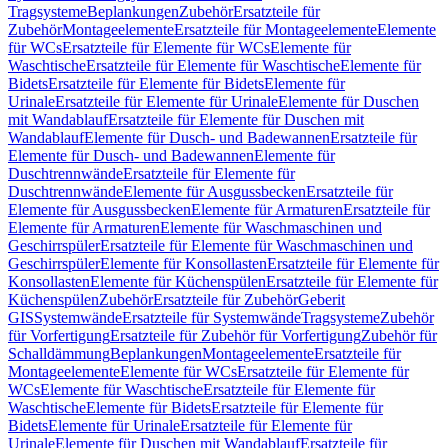
Tragsysteme
Beplankungen
Zubehör
Ersatzteile für
Zubehör
Montageelemente
Ersatzteile für Montageelemente
Elemente
für WCs
Ersatzteile für Elemente für WCs
Elemente für
Waschtische
Ersatzteile für Elemente für Waschtische
Elemente für
Bidets
Ersatzteile für Elemente für Bidets
Elemente für
Urinale
Ersatzteile für Elemente für Urinale
Elemente für Duschen
mit Wandablauf
Ersatzteile für Elemente für Duschen mit
Wandablauf
Elemente für Dusch- und Badewannen
Ersatzteile für
Elemente für Dusch- und Badewannen
Elemente für
Duschtrennwände
Ersatzteile für Elemente für
Duschtrennwände
Elemente für Ausgussbecken
Ersatzteile für
Elemente für Ausgussbecken
Elemente für Armaturen
Ersatzteile für
Elemente für Armaturen
Elemente für Waschmaschinen und
Geschirrspüler
Ersatzteile für Elemente für Waschmaschinen und
Geschirrspüler
Elemente für Konsollasten
Ersatzteile für Elemente für
Konsollasten
Elemente für Küchenspülen
Ersatzteile für Elemente für
Küchenspülen
Zubehör
Ersatzteile für Zubehör
Geberit
GIS
Systemwände
Ersatzteile für Systemwände
Tragsysteme
Zubehör
für Vorfertigung
Ersatzteile für Zubehör für Vorfertigung
Zubehör für
Schalldämmung
Beplankungen
Montageelemente
Ersatzteile für
Montageelemente
Elemente für WCs
Ersatzteile für Elemente für
WCs
Elemente für Waschtische
Ersatzteile für Elemente für
Waschtische
Elemente für Bidets
Ersatzteile für Elemente für
Bidets
Elemente für Urinale
Ersatzteile für Elemente für
Urinale
Elemente für Duschen mit Wandablauf
Ersatzteile für