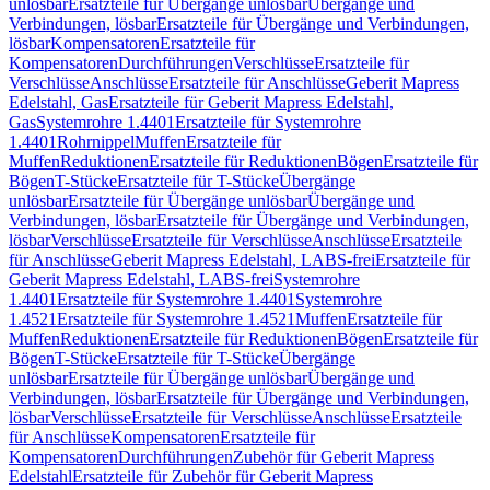
unlösbar
Ersatzteile für Übergänge unlösbar
Übergänge und
Verbindungen, lösbar
Ersatzteile für Übergänge und Verbindungen,
lösbar
Kompensatoren
Ersatzteile für
Kompensatoren
Durchführungen
Verschlüsse
Ersatzteile für
Verschlüsse
Anschlüsse
Ersatzteile für Anschlüsse
Geberit Mapress
Edelstahl, Gas
Ersatzteile für Geberit Mapress Edelstahl,
Gas
Systemrohre 1.4401
Ersatzteile für Systemrohre
1.4401
Rohrnippel
Muffen
Ersatzteile für
Muffen
Reduktionen
Ersatzteile für Reduktionen
Bögen
Ersatzteile für
Bögen
T-Stücke
Ersatzteile für T-Stücke
Übergänge
unlösbar
Ersatzteile für Übergänge unlösbar
Übergänge und
Verbindungen, lösbar
Ersatzteile für Übergänge und Verbindungen,
lösbar
Verschlüsse
Ersatzteile für Verschlüsse
Anschlüsse
Ersatzteile
für Anschlüsse
Geberit Mapress Edelstahl, LABS-frei
Ersatzteile für
Geberit Mapress Edelstahl, LABS-frei
Systemrohre
1.4401
Ersatzteile für Systemrohre 1.4401
Systemrohre
1.4521
Ersatzteile für Systemrohre 1.4521
Muffen
Ersatzteile für
Muffen
Reduktionen
Ersatzteile für Reduktionen
Bögen
Ersatzteile für
Bögen
T-Stücke
Ersatzteile für T-Stücke
Übergänge
unlösbar
Ersatzteile für Übergänge unlösbar
Übergänge und
Verbindungen, lösbar
Ersatzteile für Übergänge und Verbindungen,
lösbar
Verschlüsse
Ersatzteile für Verschlüsse
Anschlüsse
Ersatzteile
für Anschlüsse
Kompensatoren
Ersatzteile für
Kompensatoren
Durchführungen
Zubehör für Geberit Mapress
Edelstahl
Ersatzteile für Zubehör für Geberit Mapress