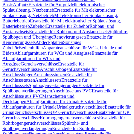
Basic
Aufputz
Ersatzteile für Aufputz
Mit elektronischer
Spülauslösung, Netzbetrieb
Ersatzteile für Mit elektronischer
Spülauslösung, Netzbetrieb
Mit elektronischer Spülauslösung,
Batteriebetrieb
Ersatzteile für Mit elektronischer Spülauslösung,
Batteriebetrieb
Zubehör
Ersatzteile für Zubehör
Rohbau- und
Austauschsets
Ersatzteile für Rohbau- und Austauschsets
Spülrohre,
Spülbögen und Übergänge
Renovierungssets
Ersatzteile für
Renovierungssets
Abdeckplatten
Sonstiges
Zubehör
Bedienhilfen
Apparateanschlüsse für WCs, Urinale und
Bidets
Ablaufgarnituren für WCs und Ausgüsse
Ersatzteile für
Ablaufgarnituren für WCs und
Ausgüsse
Geruchsverschlüsse
Ersatzteile für
Geruchsverschlüsse
Anschlussbögen
Ersatzteile für
Anschlussbögen
Anschlussstutzen
Ersatzteile für
Anschlussstutzen
Anschlusssets
Ersatzteile für
Anschlusssets
Spülbogenverlängerungen
Ersatzteile für
Spülbogenverlängerungen
Anschlüsse aus PVC
Ersatzteile für
Anschlüsse aus PVC
Manschetten und
Deckkappen
Ablaufgarnituren für Urinale
Ersatzteile für
Ablaufgarnituren für Urinale
Urinalgeruchsverschlüsse
Ersatzteile für
Urinalgeruchsverschlüsse
UP-Geruchsverschlüsse
Ersatzteile für UP-
Geruchsverschlüsse
Rohrbogengeruchsverschlüsses
Ersatzteile für
Rohrbogengeruchsverschlüsses
Spülrohr- und
Spülbogenverlängerungen
Ersatzteile für Spülrohr- und
Spülbogenverlängerungen
Anschlussstutzen
Ersatzteile für