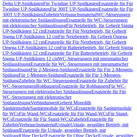
Delta UP-Spülkästen
Für Twinline UP-Spülkästen
Ersatzteile für Für
Twinline UP-Spülkästen
Für 300T UP-Spülkästen
Ersatzteile für Für
300T UP-Spülkästen
Zubehör
Verbrauchsmaterial
WC-Steuerungen
mit elektronischer Spülauslösung
Ersatzteile für WC-Steuerungen
mit elektronischer Spülauslösung
Für Netzbetrieb, für Geberit Sigma
UP-Spülkästen 12 cm
Ersatzteile für Für Netzbetrieb, für Geberit
Sigma UP-Spülkästen 12 cm
Für Netzbetrieb, für Geberit Omega
UP-Spülkästen 12 cm
Ersatzteile für Für Netzbetrieb, für Geberit
Omega UP-Spülkästen 12 cm
Für Batteriebetrieb, für Geberit Sigma
UP-Spülkästen 12 cm
Ersatzteile für Für Batteriebetrieb, für Geberit
Sigma UP-Spülkästen 12 cm
WC-Steuerungen mit pneumatischer
Spülauslösung
Ersatzteile für WC-Steuerungen mit pneumatischer
Spülauslösung
Für 2-Mengen-Spülung
Ersatzteile für Für 2-Mengen-
Spülung
Für 1-Mengen-Spülung
Ersatzteile für Für 1-Mengen-
Spülung
Zubehör für WC-Steuerungen
Ersatzteile für Zubehör für
WC-Steuerungen
Rohbausets
Ersatzteile für Rohbausets
Für WC-
Steuerungen mit elektronischer Spülauslösung
Ersatzteile für Für
WC-Steuerungen mit elektronischer
Spülauslösung
Verbindungen
Geberit Monolith
Sanitärmodule
Sanitärmodule für WCs
Ersatzteile für Sanitärmodule
für WCs
Für Wand-WCs
Ersatzteile für Für Wand-WCs
Für Stand-
WCs
Ersatzteile für Für Stand-WCs
Zubehör
Ersatzteile für
Zubehör
Verbrauchsmaterial
Urinale
Urinale, gespülter Betrieb, mit
Spülrand
Ersatzteile für Urinale, gespülter Betrieb, mit
Spülrand
Ohne Deckel
Ersatzteile für Ohne Deckel
Urinale, gespülter