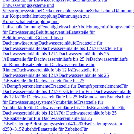
Entwässerungssysteme und
Versorgungssysteme
Deckenverschlusssysteme
Schallschutz
Dämmung
zur Körperschallentkopplung
Dämmungen zur
Körperschallentkopplung und
Luftschalldämmung
Feuchtigkeitsschutz
Abdichtungen
Lüftungsventile
für Entwässerung
Belüftungsventile
Ersatzteile für
Belüftungsventile
Geberit Pluvia
Dachentwässerung
Dachwassereinläufe
Ersatzteile für
Dachwassereinläufe
Dachwassereinläufe bis 12 l/s
Ersatzteile für
Dachwassereinläufe bis 12 l/s
Dachwassereinläufe bis 25
l/s
Ersatzteile für Dachwassereinläufe bis 25 l/s
Dachwassereinläufe
für Rinnen
Ersatzteile für Dachwassereinläufe für
Rinnen
Dachwassereinläufe bis 12 l/s
Ersatzteile für
Dachwassereinläufe bis 12 l/s
Dachwassereinläufe bis 25
l/s
Ersatzteile für Dachwassereinläufe bis 25
l/s
Dampfsperrenelemente
Ersatzteile für Dampfsperrenelemente
Für
Dachwassereinläufe bis 12 l/s
Ersatzteile für Für Dachwassereinläufe
bis 12 l/s
Für Dachwassereinläufe bis 25 l/s
Brandschutz
Brandschutz
für Entwässerungssysteme
Notüberläufe
Ersatzteile für
Notüberläufe
Für Dachwassereinläufe bis 12 l/s
Ersatzteile für Für
Dachwassereinläufe bis 12 l/s
Für Dachwassereinläufe bis 25
l/s
Ersatzteile für Für Dachwassereinläufe bis 25
l/s
Befestigung
Befestigungssystem d40–200
Befestigungssystem
d250–315
Zubehör
Ersatzteile für Zubehör
Für