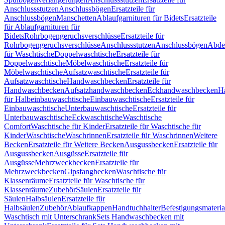
Anschlussstutzen
Anschlussbögen
Ersatzteile für
Anschlussbögen
Manschetten
Ablaufgarnituren für Bidets
Ersatzteile
für Ablaufgarnituren für
Bidets
Rohrbogengeruchsverschlüsse
Ersatzteile für
Rohrbogengeruchsverschlüsse
Anschlussstutzen
Anschlussbögen
Abde
für Waschtische
Doppelwaschtische
Ersatzteile für
Doppelwaschtische
Möbelwaschtische
Ersatzteile für
Möbelwaschtische
Aufsatzwaschtische
Ersatzteile für
Aufsatzwaschtische
Handwaschbecken
Ersatzteile für
Handwaschbecken
Aufsatzhandwaschbecken
Eckhandwaschbecken
H
für Halbeinbauwaschtische
Einbauwaschtische
Ersatzteile für
Einbauwaschtische
Unterbauwaschtische
Ersatzteile für
Unterbauwaschtische
Eckwaschtische
Waschtische
Comfort
Waschtische für Kinder
Ersatzteile für Waschtische für
Kinder
Waschtische
Waschrinnen
Ersatzteile für Waschrinnen
Weitere
Becken
Ersatzteile für Weitere Becken
Ausgussbecken
Ersatzteile für
Ausgussbecken
Ausgüsse
Ersatzteile für
Ausgüsse
Mehrzweckbecken
Ersatzteile für
Mehrzweckbecken
Gipsfangbecken
Waschtische für
Klassenräume
Ersatzteile für Waschtische für
Klassenräume
Zubehör
Säulen
Ersatzteile für
Säulen
Halbsäulen
Ersatzteile für
Halbsäulen
Zubehör
Ablaufkappen
Handtuchhalter
Befestigungsmateria
Waschtisch mit Unterschrank
Sets Handwaschbecken mit