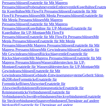
Pressanschlüssen
Ersatzteile für Mit Mapress
Pressanschlüssen
Probenahmeventile
Entleerventile
Kugelhähne
Ersatzt
für Kugelhähne
Mit FlowFit Pressanschlüssen
Ersatzteile für Mit
FlowFit Pressanschlüssen
Mit Mepla Pressanschlüssen
Ersatzteile für
Mit Mepla Pressanschlüssen
Mit Mapress
Pressanschlüssen
Ersatzteile für Mit Mapress
Pressanschlüssen
Kugelhähne für UP-Montage
Ersatzteile für
Kugelhähne für UP-Montage
Mit FlowFit
Pressanschlüssen
Ersatzteile für Mit FlowFit Pressanschlüssen
Mit
Mepla Pressanschlüssen
Ersatzteile für Mit Mepla
Pressanschlüssen
Mit Mapress Pressanschlüssen
Ersatzteile für Mit
Mapress Pressanschlüssen
Mit Gewindeanschlüssen
Ersatzteile für
Mit Gewindeanschlüssen
Rückschlagventile
Ersatzteile für
Rückschlagventile
Mit Mapress Pressanschlüssen
Ersatzteile für Mit
Mapress Pressanschlüssen
Wasserzählerstrecken für UP-
Montage
Ersatzteile für Wasserzählerstrecken für UP-Montage
Mit
Gewindeanschlüssen
Ersatzteile für Mit
Gewindeanschlüssen
Gebäude-Entwässerungssysteme
Geberit Silent-
db20
Rohre
Formstücke
Ersatzteile für
Formstücke
Bögen
Abzweige
Ersatzteile für
Abzweige
Reduktionen
Reinigungsstücke
Ersatzteile für
Reinigungsstücke
Verbindungen
Ersatzteile für
Verbindungen
Schweißverbindungen
Steckverbindungen
Ersatzteile
für Steckverbindungen
Spannverbindungen
Übergänge auf andere
Werkstoffe
Ersatzteile für Übergänge auf andere