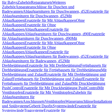
für Babys
Zubehör
Reparatursets
Weiteres
Zubehör
Apparateanschlüsse für Duschen und
Badewannen
Ablaufgarnituren für Duschwannen, d52
Ersatzteile für
Ablaufgarnituren für Duschwannen, d52
Mit
Ablaufkappen
Ersatzteile für Mit Ablaufkappen
Ohne
Ablaufkappen
Ersatzteile für Ohne
Ablaufkappen
Ablaufkappen
Ersatzteile für
Ablaufkappen
Ablaufgarnituren für Duschwannen, d90
Ersatzteile
für Ablaufgarnituren für Duschwannen, d90
Mit
Ablaufkappen
Ersatzteile für Mit Ablaufkappen
Ohne
Ablaufkappen
Ersatzteile für Ohne
Ablaufkappen
Ablaufkappen
Ersatzteile für
Ablaufkappen
Ablaufgarnituren für Badewannen, d52
Ersatzteile für
Ablaufgarnituren für Badewannen, d52
Mit
Drehbetätigung
Ersatzteile für Mit Drehbetätigung
Fertigbausets für
Drehbetätigung
Ersatzteile für Fertigbausets für Drehbetätigung
Mit
Drehbetätigung und Zulauf
Ersatzteile für Mit Drehbetätigung und
Zulauf
Fertigbausets für Drehbetätigung und Zulauf
Ersatzteile für
Fertigbausets für Drehbetätigung und Zulauf
Mit Druckbetätigung
PushControl
Ersatzteile für Mit Druckbetätigung PushControl
Mit
Ventilstopfen
Ersatzteile für Mit Ventilstopfen
Zubehör für
Ablaufgarnituren für
Badewannen
Anschlusssets
Ventilstopfen
Wasseranschlüsse
Installation
und Spülsysteme
Geberit Duofix
Systemwände
Ersatzteile für
Systemwände
Tragsysteme
Ersatzteile für