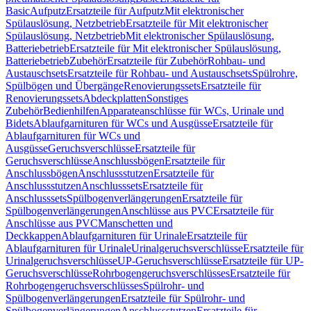
Basic
Aufputz
Ersatzteile für Aufputz
Mit elektronischer
Spülauslösung, Netzbetrieb
Ersatzteile für Mit elektronischer
Spülauslösung, Netzbetrieb
Mit elektronischer Spülauslösung,
Batteriebetrieb
Ersatzteile für Mit elektronischer Spülauslösung,
Batteriebetrieb
Zubehör
Ersatzteile für Zubehör
Rohbau- und
Austauschsets
Ersatzteile für Rohbau- und Austauschsets
Spülrohre,
Spülbögen und Übergänge
Renovierungssets
Ersatzteile für
Renovierungssets
Abdeckplatten
Sonstiges
Zubehör
Bedienhilfen
Apparateanschlüsse für WCs, Urinale und
Bidets
Ablaufgarnituren für WCs und Ausgüsse
Ersatzteile für
Ablaufgarnituren für WCs und
Ausgüsse
Geruchsverschlüsse
Ersatzteile für
Geruchsverschlüsse
Anschlussbögen
Ersatzteile für
Anschlussbögen
Anschlussstutzen
Ersatzteile für
Anschlussstutzen
Anschlusssets
Ersatzteile für
Anschlusssets
Spülbogenverlängerungen
Ersatzteile für
Spülbogenverlängerungen
Anschlüsse aus PVC
Ersatzteile für
Anschlüsse aus PVC
Manschetten und
Deckkappen
Ablaufgarnituren für Urinale
Ersatzteile für
Ablaufgarnituren für Urinale
Urinalgeruchsverschlüsse
Ersatzteile für
Urinalgeruchsverschlüsse
UP-Geruchsverschlüsse
Ersatzteile für UP-
Geruchsverschlüsse
Rohrbogengeruchsverschlüsses
Ersatzteile für
Rohrbogengeruchsverschlüsses
Spülrohr- und
Spülbogenverlängerungen
Ersatzteile für Spülrohr- und
Spülbogenverlängerungen
Anschlussstutzen
Ersatzteile für