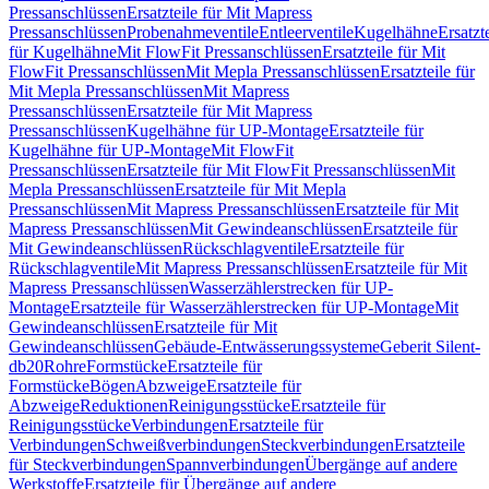
Pressanschlüssen
Ersatzteile für Mit Mapress
Pressanschlüssen
Probenahmeventile
Entleerventile
Kugelhähne
Ersatzt
für Kugelhähne
Mit FlowFit Pressanschlüssen
Ersatzteile für Mit
FlowFit Pressanschlüssen
Mit Mepla Pressanschlüssen
Ersatzteile für
Mit Mepla Pressanschlüssen
Mit Mapress
Pressanschlüssen
Ersatzteile für Mit Mapress
Pressanschlüssen
Kugelhähne für UP-Montage
Ersatzteile für
Kugelhähne für UP-Montage
Mit FlowFit
Pressanschlüssen
Ersatzteile für Mit FlowFit Pressanschlüssen
Mit
Mepla Pressanschlüssen
Ersatzteile für Mit Mepla
Pressanschlüssen
Mit Mapress Pressanschlüssen
Ersatzteile für Mit
Mapress Pressanschlüssen
Mit Gewindeanschlüssen
Ersatzteile für
Mit Gewindeanschlüssen
Rückschlagventile
Ersatzteile für
Rückschlagventile
Mit Mapress Pressanschlüssen
Ersatzteile für Mit
Mapress Pressanschlüssen
Wasserzählerstrecken für UP-
Montage
Ersatzteile für Wasserzählerstrecken für UP-Montage
Mit
Gewindeanschlüssen
Ersatzteile für Mit
Gewindeanschlüssen
Gebäude-Entwässerungssysteme
Geberit Silent-
db20
Rohre
Formstücke
Ersatzteile für
Formstücke
Bögen
Abzweige
Ersatzteile für
Abzweige
Reduktionen
Reinigungsstücke
Ersatzteile für
Reinigungsstücke
Verbindungen
Ersatzteile für
Verbindungen
Schweißverbindungen
Steckverbindungen
Ersatzteile
für Steckverbindungen
Spannverbindungen
Übergänge auf andere
Werkstoffe
Ersatzteile für Übergänge auf andere