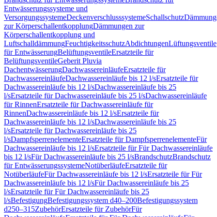
Entwässerungssysteme und
Versorgungssysteme
Deckenverschlusssysteme
Schallschutz
Dämmung
zur Körperschallentkopplung
Dämmungen zur
Körperschallentkopplung und
Luftschalldämmung
Feuchtigkeitsschutz
Abdichtungen
Lüftungsventile
für Entwässerung
Belüftungsventile
Ersatzteile für
Belüftungsventile
Geberit Pluvia
Dachentwässerung
Dachwassereinläufe
Ersatzteile für
Dachwassereinläufe
Dachwassereinläufe bis 12 l/s
Ersatzteile für
Dachwassereinläufe bis 12 l/s
Dachwassereinläufe bis 25
l/s
Ersatzteile für Dachwassereinläufe bis 25 l/s
Dachwassereinläufe
für Rinnen
Ersatzteile für Dachwassereinläufe für
Rinnen
Dachwassereinläufe bis 12 l/s
Ersatzteile für
Dachwassereinläufe bis 12 l/s
Dachwassereinläufe bis 25
l/s
Ersatzteile für Dachwassereinläufe bis 25
l/s
Dampfsperrenelemente
Ersatzteile für Dampfsperrenelemente
Für
Dachwassereinläufe bis 12 l/s
Ersatzteile für Für Dachwassereinläufe
bis 12 l/s
Für Dachwassereinläufe bis 25 l/s
Brandschutz
Brandschutz
für Entwässerungssysteme
Notüberläufe
Ersatzteile für
Notüberläufe
Für Dachwassereinläufe bis 12 l/s
Ersatzteile für Für
Dachwassereinläufe bis 12 l/s
Für Dachwassereinläufe bis 25
l/s
Ersatzteile für Für Dachwassereinläufe bis 25
l/s
Befestigung
Befestigungssystem d40–200
Befestigungssystem
d250–315
Zubehör
Ersatzteile für Zubehör
Für