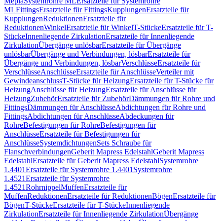
Mepla
Systemrohre ML
Ersatzteile für Systemrohre
ML
Fittings
Ersatzteile für Fittings
Kupplungen
Ersatzteile für
Kupplungen
Reduktionen
Ersatzteile für
Reduktionen
Winkel
Ersatzteile für Winkel
T-Stücke
Ersatzteile für T-
Stücke
Innenliegende Zirkulation
Ersatzteile für Innenliegende
Zirkulation
Übergänge unlösbar
Ersatzteile für Übergänge
unlösbar
Übergänge und Verbindungen, lösbar
Ersatzteile für
Übergänge und Verbindungen, lösbar
Verschlüsse
Ersatzteile für
Verschlüsse
Anschlüsse
Ersatzteile für Anschlüsse
Verteiler mit
Gewindeanschluss
T-Stücke für Heizung
Ersatzteile für T-Stücke für
Heizung
Anschlüsse für Heizung
Ersatzteile für Anschlüsse für
Heizung
Zubehör
Ersatzteile für Zubehör
Dämmungen für Rohre und
Fittings
Dämmungen für Anschlüsse
Abdichtungen für Rohre und
Fittings
Abdichtungen für Anschlüsse
Abdeckungen für
Rohre
Befestigungen für Rohre
Befestigungen für
Anschlüsse
Ersatzteile für Befestigungen für
Anschlüsse
Systemdichtungen
Sets Schraube für
Flanschverbindungen
Geberit Mapress Edelstahl
Geberit Mapress
Edelstahl
Ersatzteile für Geberit Mapress Edelstahl
Systemrohre
1.4401
Ersatzteile für Systemrohre 1.4401
Systemrohre
1.4521
Ersatzteile für Systemrohre
1.4521
Rohrnippel
Muffen
Ersatzteile für
Muffen
Reduktionen
Ersatzteile für Reduktionen
Bögen
Ersatzteile für
Bögen
T-Stücke
Ersatzteile für T-Stücke
Innenliegende
Zirkulation
Ersatzteile für Innenliegende Zirkulation
Übergänge