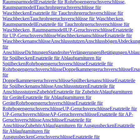
Raumsparmodell
Ersatzteile für Rohrbogengeruchsverschlüsse,
Raumsparmodell
Tauchrohrgeruchsverschlüsse für
Waschbecken
Ersatzteile für Tauchrohrgeruchsverschlüsse für
Waschbecken
Tauchrohrgeruchsverschlüsse für Waschbecken,
Raumsparmodell
Ersatzteile für Tauchrohrgeruchsverschlüsse für
Waschbecken, Raumsparmodell
UP-Geruchsverschlüsse
Ersatzteile
für UP-Geruchsverschlüsse
Waschbeckenanschlüsse
Ersatzteile für
Waschbeckenanschlüsse
Anschlussstutzen
Anschlussbögen
Abdeckung
für
Anschlüsse
Dichtungen
Standrohre
Verlängerungen
Betätigungen
Ablauf
für Spülbecken
Ersatzteile für Ablaufgarnituren für
Spülbecken
Rohrbogengeruchsverschlüsse
Ersatzteile für
Rohrbogengeruchsverschlüsse
Doppelkammergeruchsverschlüsse
Ersa
für
Doppelkammergeruchsverschlüsse
Spülbeckenanschlüsse
Ersatzteile
für Spülbeckenanschlüsse
Anschlussstutzen
Ersatzteile für
Anschlussstutzen
Zubehör
Ersatzteile für Zubehör
Ablaufgarnituren
für Geräte
Ersatzteile für Ablaufgarnituren für
Geräte
Rohrbogengeruchsverschlüsse
Ersatzteile für
Rohrbogengeruchsverschlüsse
UP-Geruchsverschlüsse
Ersatzteile für
UP-Geruchsverschlüsse
AP-Geruchsverschlüsse
Ersatzteile für AP-
Geruchsverschlüsse
Anschlüsse
Ersatzteile für
Anschlüsse
Zubehör
Ablaufgarnituren für Ausgussbecken
Ersatzteile
für Ablaufgarnituren für
Ausgussbecken
Geruchsverschlüsse
Ersatzteile für