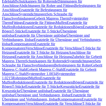
Edelstahl
Schutzkappen für Rohrende
Dämmungen für
Anschlüsse
Abdichtungen für Rohre und Fittings
Befestigungen für
Anschlüsse
Ersatzteile für Befestigungen für
Anschlüsse
Systemdichtungen
Sets Schraube für
Flanschverbindungen
Geberit Mapress Therm
Systemrohre
Therm
Fittings
Ersatzteile für Fittings
Muffen
Ersatzteile für
Muffen
Reduktionen
Ersatzteile für Reduktionen
Bögen
Ersatzteile für
Bögen
T-Stücke
Ersatzteile für T-Stücke
Übergänge
unlösbar
Ersatzteile für Übergänge unlösbar
Übergänge und
Verbindungen, lösbar
Ersatzteile für Übergänge und Verbindungen,
lösbar
Kompensatoren
Ersatzteile für
Kompensatoren
Verschlüsse
Ersatzteile für Verschlüsse
T-Stücke für
Heizung
Ersatzteile für T-Stücke für Heizung
Anschlüsse für
Heizung
Ersatzteile für Anschlüsse für Heizung
Zubehör für Geberit
Mapress Therm
Schutzkappen für Rohrende
Systemdichtungen
Sets
Schraube für Flanschverbindungen
Befestigungen für Rohre
Geberit
Mapress C-Stahl
Geberit Mapress C-Stahl
Ersatzteile für Geberit
Mapress C-Stahl
Systemrohre 1.0034
Systemrohre
1.0215
Rohrnippel
Muffen
Ersatzteile für
Muffen
Reduktionen
Ersatzteile für Reduktionen
Bögen
Ersatzteile für
Bögen
T-Stücke
Ersatzteile für T-Stücke
Kreuzstücke
Ersatzteile für
Kreuzstücke
Übergänge unlösbar
Ersatzteile für Übergänge
unlösbar
Übergänge und Verbindungen, lösbar
Ersatzteile für
Übergänge und Verbindungen, lösbar
Kompensatoren
Ersatzteile für
Kompensatoren
Verschlüsse
Ersatzteile für Verschlüsse
T-Stücke für