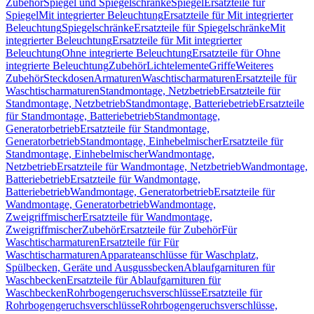
Zubehör
Spiegel und Spiegelschränke
Spiegel
Ersatzteile für
Spiegel
Mit integrierter Beleuchtung
Ersatzteile für Mit integrierter
Beleuchtung
Spiegelschränke
Ersatzteile für Spiegelschränke
Mit
integrierter Beleuchtung
Ersatzteile für Mit integrierter
Beleuchtung
Ohne integrierte Beleuchtung
Ersatzteile für Ohne
integrierte Beleuchtung
Zubehör
Lichtelemente
Griffe
Weiteres
Zubehör
Steckdosen
Armaturen
Waschtischarmaturen
Ersatzteile für
Waschtischarmaturen
Standmontage, Netzbetrieb
Ersatzteile für
Standmontage, Netzbetrieb
Standmontage, Batteriebetrieb
Ersatzteile
für Standmontage, Batteriebetrieb
Standmontage,
Generatorbetrieb
Ersatzteile für Standmontage,
Generatorbetrieb
Standmontage, Einhebelmischer
Ersatzteile für
Standmontage, Einhebelmischer
Wandmontage,
Netzbetrieb
Ersatzteile für Wandmontage, Netzbetrieb
Wandmontage,
Batteriebetrieb
Ersatzteile für Wandmontage,
Batteriebetrieb
Wandmontage, Generatorbetrieb
Ersatzteile für
Wandmontage, Generatorbetrieb
Wandmontage,
Zweigriffmischer
Ersatzteile für Wandmontage,
Zweigriffmischer
Zubehör
Ersatzteile für Zubehör
Für
Waschtischarmaturen
Ersatzteile für Für
Waschtischarmaturen
Apparateanschlüsse für Waschplatz,
Spülbecken, Geräte und Ausgussbecken
Ablaufgarnituren für
Waschbecken
Ersatzteile für Ablaufgarnituren für
Waschbecken
Rohrbogengeruchsverschlüsse
Ersatzteile für
Rohrbogengeruchsverschlüsse
Rohrbogengeruchsverschlüsse,