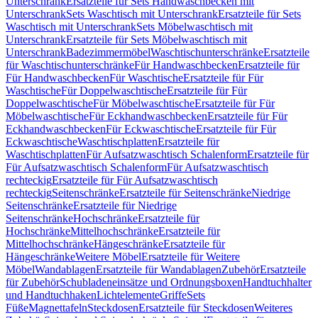
Unterschrank
Ersatzteile für Sets Handwaschbecken mit
Unterschrank
Sets Waschtisch mit Unterschrank
Ersatzteile für Sets
Waschtisch mit Unterschrank
Sets Möbelwaschtisch mit
Unterschrank
Ersatzteile für Sets Möbelwaschtisch mit
Unterschrank
Badezimmermöbel
Waschtischunterschränke
Ersatzteile
für Waschtischunterschränke
Für Handwaschbecken
Ersatzteile für
Für Handwaschbecken
Für Waschtische
Ersatzteile für Für
Waschtische
Für Doppelwaschtische
Ersatzteile für Für
Doppelwaschtische
Für Möbelwaschtische
Ersatzteile für Für
Möbelwaschtische
Für Eckhandwaschbecken
Ersatzteile für Für
Eckhandwaschbecken
Für Eckwaschtische
Ersatzteile für Für
Eckwaschtische
Waschtischplatten
Ersatzteile für
Waschtischplatten
Für Aufsatzwaschtisch Schalenform
Ersatzteile für
Für Aufsatzwaschtisch Schalenform
Für Aufsatzwaschtisch
rechteckig
Ersatzteile für Für Aufsatzwaschtisch
rechteckig
Seitenschränke
Ersatzteile für Seitenschränke
Niedrige
Seitenschränke
Ersatzteile für Niedrige
Seitenschränke
Hochschränke
Ersatzteile für
Hochschränke
Mittelhochschränke
Ersatzteile für
Mittelhochschränke
Hängeschränke
Ersatzteile für
Hängeschränke
Weitere Möbel
Ersatzteile für Weitere
Möbel
Wandablagen
Ersatzteile für Wandablagen
Zubehör
Ersatzteile
für Zubehör
Schubladeneinsätze und Ordnungsboxen
Handtuchhalter
und Handtuchhaken
Lichtelemente
Griffe
Sets
Füße
Magnettafeln
Steckdosen
Ersatzteile für Steckdosen
Weiteres