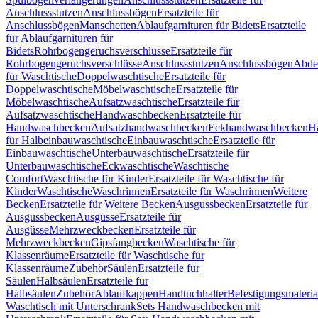
Anschlussstutzen
Anschlussbögen
Ersatzteile für
Anschlussbögen
Manschetten
Ablaufgarnituren für Bidets
Ersatzteile
für Ablaufgarnituren für
Bidets
Rohrbogengeruchsverschlüsse
Ersatzteile für
Rohrbogengeruchsverschlüsse
Anschlussstutzen
Anschlussbögen
Abde
für Waschtische
Doppelwaschtische
Ersatzteile für
Doppelwaschtische
Möbelwaschtische
Ersatzteile für
Möbelwaschtische
Aufsatzwaschtische
Ersatzteile für
Aufsatzwaschtische
Handwaschbecken
Ersatzteile für
Handwaschbecken
Aufsatzhandwaschbecken
Eckhandwaschbecken
H
für Halbeinbauwaschtische
Einbauwaschtische
Ersatzteile für
Einbauwaschtische
Unterbauwaschtische
Ersatzteile für
Unterbauwaschtische
Eckwaschtische
Waschtische
Comfort
Waschtische für Kinder
Ersatzteile für Waschtische für
Kinder
Waschtische
Waschrinnen
Ersatzteile für Waschrinnen
Weitere
Becken
Ersatzteile für Weitere Becken
Ausgussbecken
Ersatzteile für
Ausgussbecken
Ausgüsse
Ersatzteile für
Ausgüsse
Mehrzweckbecken
Ersatzteile für
Mehrzweckbecken
Gipsfangbecken
Waschtische für
Klassenräume
Ersatzteile für Waschtische für
Klassenräume
Zubehör
Säulen
Ersatzteile für
Säulen
Halbsäulen
Ersatzteile für
Halbsäulen
Zubehör
Ablaufkappen
Handtuchhalter
Befestigungsmateria
Waschtisch mit Unterschrank
Sets Handwaschbecken mit