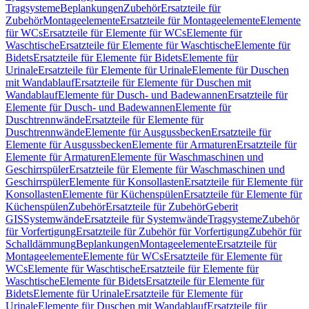
Tragsysteme
Beplankungen
Zubehör
Ersatzteile für
Zubehör
Montageelemente
Ersatzteile für Montageelemente
Elemente
für WCs
Ersatzteile für Elemente für WCs
Elemente für
Waschtische
Ersatzteile für Elemente für Waschtische
Elemente für
Bidets
Ersatzteile für Elemente für Bidets
Elemente für
Urinale
Ersatzteile für Elemente für Urinale
Elemente für Duschen
mit Wandablauf
Ersatzteile für Elemente für Duschen mit
Wandablauf
Elemente für Dusch- und Badewannen
Ersatzteile für
Elemente für Dusch- und Badewannen
Elemente für
Duschtrennwände
Ersatzteile für Elemente für
Duschtrennwände
Elemente für Ausgussbecken
Ersatzteile für
Elemente für Ausgussbecken
Elemente für Armaturen
Ersatzteile für
Elemente für Armaturen
Elemente für Waschmaschinen und
Geschirrspüler
Ersatzteile für Elemente für Waschmaschinen und
Geschirrspüler
Elemente für Konsollasten
Ersatzteile für Elemente für
Konsollasten
Elemente für Küchenspülen
Ersatzteile für Elemente für
Küchenspülen
Zubehör
Ersatzteile für Zubehör
Geberit
GIS
Systemwände
Ersatzteile für Systemwände
Tragsysteme
Zubehör
für Vorfertigung
Ersatzteile für Zubehör für Vorfertigung
Zubehör für
Schalldämmung
Beplankungen
Montageelemente
Ersatzteile für
Montageelemente
Elemente für WCs
Ersatzteile für Elemente für
WCs
Elemente für Waschtische
Ersatzteile für Elemente für
Waschtische
Elemente für Bidets
Ersatzteile für Elemente für
Bidets
Elemente für Urinale
Ersatzteile für Elemente für
Urinale
Elemente für Duschen mit Wandablauf
Ersatzteile für