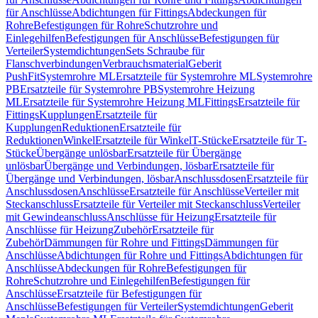
für Anschlüsse
Abdichtungen für Fittings
Abdeckungen für
Rohre
Befestigungen für Rohre
Schutzrohre und
Einlegehilfen
Befestigungen für Anschlüsse
Befestigungen für
Verteiler
Systemdichtungen
Sets Schraube für
Flanschverbindungen
Verbrauchsmaterial
Geberit
PushFit
Systemrohre ML
Ersatzteile für Systemrohre ML
Systemrohre
PB
Ersatzteile für Systemrohre PB
Systemrohre Heizung
ML
Ersatzteile für Systemrohre Heizung ML
Fittings
Ersatzteile für
Fittings
Kupplungen
Ersatzteile für
Kupplungen
Reduktionen
Ersatzteile für
Reduktionen
Winkel
Ersatzteile für Winkel
T-Stücke
Ersatzteile für T-
Stücke
Übergänge unlösbar
Ersatzteile für Übergänge
unlösbar
Übergänge und Verbindungen, lösbar
Ersatzteile für
Übergänge und Verbindungen, lösbar
Anschlussdosen
Ersatzteile für
Anschlussdosen
Anschlüsse
Ersatzteile für Anschlüsse
Verteiler mit
Steckanschluss
Ersatzteile für Verteiler mit Steckanschluss
Verteiler
mit Gewindeanschluss
Anschlüsse für Heizung
Ersatzteile für
Anschlüsse für Heizung
Zubehör
Ersatzteile für
Zubehör
Dämmungen für Rohre und Fittings
Dämmungen für
Anschlüsse
Abdichtungen für Rohre und Fittings
Abdichtungen für
Anschlüsse
Abdeckungen für Rohre
Befestigungen für
Rohre
Schutzrohre und Einlegehilfen
Befestigungen für
Anschlüsse
Ersatzteile für Befestigungen für
Anschlüsse
Befestigungen für Verteiler
Systemdichtungen
Geberit