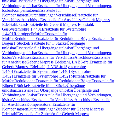
unlösbar
Ersatzteile für Übergänge unlösbar
Übergänge und
Verbindungen, lösbar
Ersatzteile für Übergänge und Verbindungen,
lösbar
Kompensatoren
Ersatzteile für
Kompensatoren
Durchführungen
Verschlüsse
Ersatzteile für
Verschlüsse
Anschlüsse
Ersatzteile für Anschlüsse
Geberit Mapress
Edelstahl, Gas
Ersatzteile für Geberit Mapress Edelstahl,
Gas
Systemrohre 1.4401
Ersatzteile für Systemrohre
1.4401
Rohrnippel
Muffen
Ersatzteile für
Muffen
Reduktionen
Ersatzteile für Reduktionen
Bögen
Ersatzteile für
Bögen
T-Stücke
Ersatzteile für T-Stücke
Übergänge
unlösbar
Ersatzteile für Übergänge unlösbar
Übergänge und
Verbindungen, lösbar
Ersatzteile für Übergänge und Verbindungen,
lösbar
Verschlüsse
Ersatzteile für Verschlüsse
Anschlüsse
Ersatzteile
für Anschlüsse
Geberit Mapress Edelstahl, LABS-frei
Ersatzteile für
Geberit Mapress Edelstahl, LABS-frei
Systemrohre
1.4401
Ersatzteile für Systemrohre 1.4401
Systemrohre
1.4521
Ersatzteile für Systemrohre 1.4521
Muffen
Ersatzteile für
Muffen
Reduktionen
Ersatzteile für Reduktionen
Bögen
Ersatzteile für
Bögen
T-Stücke
Ersatzteile für T-Stücke
Übergänge
unlösbar
Ersatzteile für Übergänge unlösbar
Übergänge und
Verbindungen, lösbar
Ersatzteile für Übergänge und Verbindungen,
lösbar
Verschlüsse
Ersatzteile für Verschlüsse
Anschlüsse
Ersatzteile
für Anschlüsse
Kompensatoren
Ersatzteile für
Kompensatoren
Durchführungen
Zubehör für Geberit Mapress
Edelstahl
Ersatzteile für Zubehör für Geberit Mapress