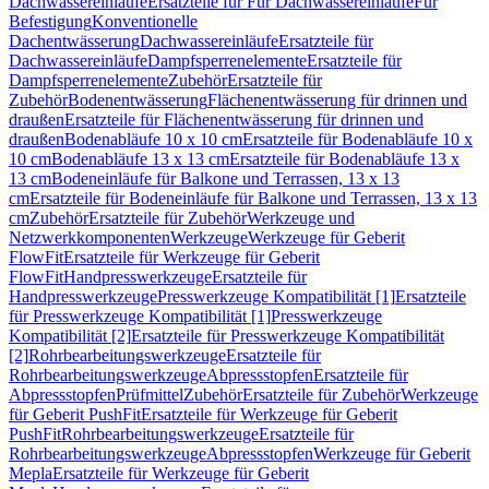
Dachwassereinläufe
Ersatzteile für Für Dachwassereinläufe
Für
Befestigung
Konventionelle
Dachentwässerung
Dachwassereinläufe
Ersatzteile für
Dachwassereinläufe
Dampfsperrenelemente
Ersatzteile für
Dampfsperrenelemente
Zubehör
Ersatzteile für
Zubehör
Bodenentwässerung
Flächenentwässerung für drinnen und
draußen
Ersatzteile für Flächenentwässerung für drinnen und
draußen
Bodenabläufe 10 x 10 cm
Ersatzteile für Bodenabläufe 10 x
10 cm
Bodenabläufe 13 x 13 cm
Ersatzteile für Bodenabläufe 13 x
13 cm
Bodeneinläufe für Balkone und Terrassen, 13 x 13
cm
Ersatzteile für Bodeneinläufe für Balkone und Terrassen, 13 x 13
cm
Zubehör
Ersatzteile für Zubehör
Werkzeuge und
Netzwerkkomponenten
Werkzeuge
Werkzeuge für Geberit
FlowFit
Ersatzteile für Werkzeuge für Geberit
FlowFit
Handpresswerkzeuge
Ersatzteile für
Handpresswerkzeuge
Presswerkzeuge Kompatibilität [1]
Ersatzteile
für Presswerkzeuge Kompatibilität [1]
Presswerkzeuge
Kompatibilität [2]
Ersatzteile für Presswerkzeuge Kompatibilität
[2]
Rohrbearbeitungswerkzeuge
Ersatzteile für
Rohrbearbeitungswerkzeuge
Abpressstopfen
Ersatzteile für
Abpressstopfen
Prüfmittel
Zubehör
Ersatzteile für Zubehör
Werkzeuge
für Geberit PushFit
Ersatzteile für Werkzeuge für Geberit
PushFit
Rohrbearbeitungswerkzeuge
Ersatzteile für
Rohrbearbeitungswerkzeuge
Abpressstopfen
Werkzeuge für Geberit
Mepla
Ersatzteile für Werkzeuge für Geberit