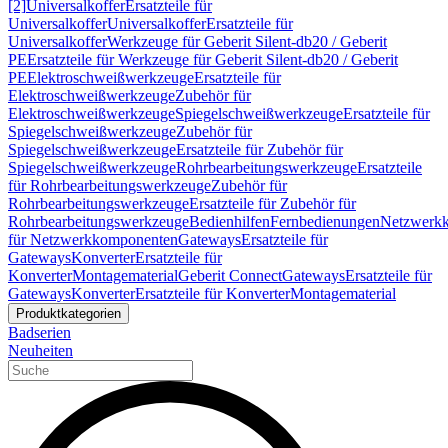
[2]
Universalkoffer
Ersatzteile für
Universalkoffer
Universalkoffer
Ersatzteile für
Universalkoffer
Werkzeuge für Geberit Silent-db20 / Geberit
PE
Ersatzteile für Werkzeuge für Geberit Silent-db20 / Geberit
PE
Elektroschweißwerkzeuge
Ersatzteile für
Elektroschweißwerkzeuge
Zubehör für
Elektroschweißwerkzeuge
Spiegelschweißwerkzeuge
Ersatzteile für
Spiegelschweißwerkzeuge
Zubehör für
Spiegelschweißwerkzeuge
Ersatzteile für Zubehör für
Spiegelschweißwerkzeuge
Rohrbearbeitungswerkzeuge
Ersatzteile
für Rohrbearbeitungswerkzeuge
Zubehör für
Rohrbearbeitungswerkzeuge
Ersatzteile für Zubehör für
Rohrbearbeitungswerkzeuge
Bedienhilfen
Fernbedienungen
Netzwerk
für Netzwerkkomponenten
Gateways
Ersatzteile für
Gateways
Konverter
Ersatzteile für
Konverter
Montagematerial
Geberit Connect
Gateways
Ersatzteile für
Gateways
Konverter
Ersatzteile für Konverter
Montagematerial
Produktkategorien
Badserien
Neuheiten