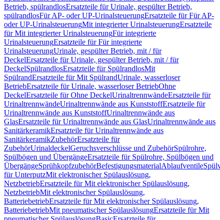
Betrieb, spülrandlos
Ersatzteile für Urinale, gespülter Betrieb,
spülrandlos
Für AP- oder UP-Urinalsteuerung
Ersatzteile für Für AP-
oder UP-Urinalsteuerung
Mit integrierter Urinalsteuerung
Ersatzteile
für Mit integrierter Urinalsteuerung
Für integrierte
Urinalsteuerung
Ersatzteile für Für integrierte
Urinalsteuerung
Urinale, gespülter Betrieb, mit / für
Deckel
Ersatzteile für Urinale, gespülter Betrieb, mit / für
Deckel
Spülrandlos
Ersatzteile für Spülrandlos
Mit
Spülrand
Ersatzteile für Mit Spülrand
Urinale, wasserloser
Betrieb
Ersatzteile für Urinale, wasserloser Betrieb
Ohne
Deckel
Ersatzteile für Ohne Deckel
Urinaltrennwände
Ersatzteile für
Urinaltrennwände
Urinaltrennwände aus Kunststoff
Ersatzteile für
Urinaltrennwände aus Kunststoff
Urinaltrennwände aus
Glas
Ersatzteile für Urinaltrennwände aus Glas
Urinaltrennwände aus
Sanitärkeramik
Ersatzteile für Urinaltrennwände aus
Sanitärkeramik
Zubehör
Ersatzteile für
Zubehör
Urinaldeckel
Geruchsverschlüsse und Zubehör
Spülrohre,
Spülbögen und Übergänge
Ersatzteile für Spülrohre, Spülbögen und
Übergänge
Sprühkopfzubehör
Befestigungsmaterial
Ablaufventile
Spülv
für Unterputz
Mit elektronischer Spülauslösung,
Netzbetrieb
Ersatzteile für Mit elektronischer Spülauslösung,
Netzbetrieb
Mit elektronischer Spülauslösung,
Batteriebetrieb
Ersatzteile für Mit elektronischer Spülauslösung,
Batteriebetrieb
Mit pneumatischer Spülauslösung
Ersatzteile für Mit
pneumatischer Spülauslösung
Basic
Ersatzteile für