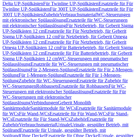
Delta UP-Spülkästen
Für Twinline UP-Spülkästen
Ersatzteile für Für
Twinline UP-Spülkästen
Für 300T UP-Spülkästen
Ersatzteile für Für
300T UP-Spülkästen
Zubehör
Verbrauchsmaterial
WC-Steuerungen
mit elektronischer Spülauslösung
Ersatzteile für WC-Steuerungen
mit elektronischer Spülauslösung
Für Netzbetrieb, für Geberit Sigma
UP-Spülkästen 12 cm
Ersatzteile für Für Netzbetrieb, für Geberit
Sigma UP-Spülkästen 12 cm
Für Netzbetrieb, für Geberit Omega
UP-Spülkästen 12 cm
Ersatzteile für Für Netzbetrieb, für Geberit
Omega UP-Spülkästen 12 cm
Für Batteriebetrieb, für Geberit Sigma
UP-Spülkästen 12 cm
Ersatzteile für Für Batteriebetrieb, für Geberit
Sigma UP-Spülkästen 12 cm
WC-Steuerungen mit pneumatischer
Spülauslösung
Ersatzteile für WC-Steuerungen mit pneumatischer
Spülauslösung
Für 2-Mengen-Spülung
Ersatzteile für Für 2-Mengen-
Spülung
Für 1-Mengen-Spülung
Ersatzteile für Für 1-Mengen-
Spülung
Zubehör für WC-Steuerungen
Ersatzteile für Zubehör für
WC-Steuerungen
Rohbausets
Ersatzteile für Rohbausets
Für WC-
Steuerungen mit elektronischer Spülauslösung
Ersatzteile für Für
WC-Steuerungen mit elektronischer
Spülauslösung
Verbindungen
Geberit Monolith
Sanitärmodule
Sanitärmodule für WCs
Ersatzteile für Sanitärmodule
für WCs
Für Wand-WCs
Ersatzteile für Für Wand-WCs
Für Stand-
WCs
Ersatzteile für Für Stand-WCs
Zubehör
Ersatzteile für
Zubehör
Verbrauchsmaterial
Urinale
Urinale, gespülter Betrieb, mit
Spülrand
Ersatzteile für Urinale, gespülter Betrieb, mit
Spülrand
Ohne Deckel
Ersatzteile für Ohne Deckel
Urinale, gespülter