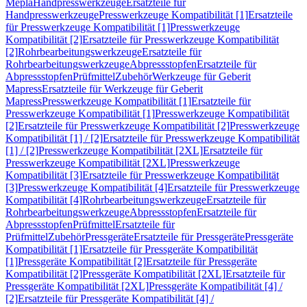
Mepla
Handpresswerkzeuge
Ersatzteile für
Handpresswerkzeuge
Presswerkzeuge Kompatibilität [1]
Ersatzteile
für Presswerkzeuge Kompatibilität [1]
Presswerkzeuge
Kompatibilität [2]
Ersatzteile für Presswerkzeuge Kompatibilität
[2]
Rohrbearbeitungswerkzeuge
Ersatzteile für
Rohrbearbeitungswerkzeuge
Abpressstopfen
Ersatzteile für
Abpressstopfen
Prüfmittel
Zubehör
Werkzeuge für Geberit
Mapress
Ersatzteile für Werkzeuge für Geberit
Mapress
Presswerkzeuge Kompatibilität [1]
Ersatzteile für
Presswerkzeuge Kompatibilität [1]
Presswerkzeuge Kompatibilität
[2]
Ersatzteile für Presswerkzeuge Kompatibilität [2]
Presswerkzeuge
Kompatibilität [1] / [2]
Ersatzteile für Presswerkzeuge Kompatibilität
[1] / [2]
Presswerkzeuge Kompatibilität [2XL]
Ersatzteile für
Presswerkzeuge Kompatibilität [2XL]
Presswerkzeuge
Kompatibilität [3]
Ersatzteile für Presswerkzeuge Kompatibilität
[3]
Presswerkzeuge Kompatibilität [4]
Ersatzteile für Presswerkzeuge
Kompatibilität [4]
Rohrbearbeitungswerkzeuge
Ersatzteile für
Rohrbearbeitungswerkzeuge
Abpressstopfen
Ersatzteile für
Abpressstopfen
Prüfmittel
Ersatzteile für
Prüfmittel
Zubehör
Pressgeräte
Ersatzteile für Pressgeräte
Pressgeräte
Kompatibilität [1]
Ersatzteile für Pressgeräte Kompatibilität
[1]
Pressgeräte Kompatibilität [2]
Ersatzteile für Pressgeräte
Kompatibilität [2]
Pressgeräte Kompatibilität [2XL]
Ersatzteile für
Pressgeräte Kompatibilität [2XL]
Pressgeräte Kompatibilität [4] /
[2]
Ersatzteile für Pressgeräte Kompatibilität [4] /