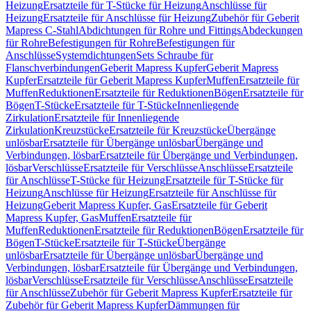
Heizung
Ersatzteile für T-Stücke für Heizung
Anschlüsse für
Heizung
Ersatzteile für Anschlüsse für Heizung
Zubehör für Geberit
Mapress C-Stahl
Abdichtungen für Rohre und Fittings
Abdeckungen
für Rohre
Befestigungen für Rohre
Befestigungen für
Anschlüsse
Systemdichtungen
Sets Schraube für
Flanschverbindungen
Geberit Mapress Kupfer
Geberit Mapress
Kupfer
Ersatzteile für Geberit Mapress Kupfer
Muffen
Ersatzteile für
Muffen
Reduktionen
Ersatzteile für Reduktionen
Bögen
Ersatzteile für
Bögen
T-Stücke
Ersatzteile für T-Stücke
Innenliegende
Zirkulation
Ersatzteile für Innenliegende
Zirkulation
Kreuzstücke
Ersatzteile für Kreuzstücke
Übergänge
unlösbar
Ersatzteile für Übergänge unlösbar
Übergänge und
Verbindungen, lösbar
Ersatzteile für Übergänge und Verbindungen,
lösbar
Verschlüsse
Ersatzteile für Verschlüsse
Anschlüsse
Ersatzteile
für Anschlüsse
T-Stücke für Heizung
Ersatzteile für T-Stücke für
Heizung
Anschlüsse für Heizung
Ersatzteile für Anschlüsse für
Heizung
Geberit Mapress Kupfer, Gas
Ersatzteile für Geberit
Mapress Kupfer, Gas
Muffen
Ersatzteile für
Muffen
Reduktionen
Ersatzteile für Reduktionen
Bögen
Ersatzteile für
Bögen
T-Stücke
Ersatzteile für T-Stücke
Übergänge
unlösbar
Ersatzteile für Übergänge unlösbar
Übergänge und
Verbindungen, lösbar
Ersatzteile für Übergänge und Verbindungen,
lösbar
Verschlüsse
Ersatzteile für Verschlüsse
Anschlüsse
Ersatzteile
für Anschlüsse
Zubehör für Geberit Mapress Kupfer
Ersatzteile für
Zubehör für Geberit Mapress Kupfer
Dämmungen für