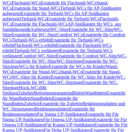
WCs
Flachspül-WCs
Ersatzteile für Flachspül-WCs
Stand-
WCs
Ersatzteile für Stand-WCs
Tiefspül-WCs für AP-Spülkasten
aufgesetzt
Ersatzteile für Tiefspül-WCs für AP-Spülkasten
aufgesetzt
Tiefspül-WCs
Ersatzteile für Tiefspül-WCs
Flachspül-
WCs
Ersatzteile für Flachspül-WCs
AP-Spülkästen für WCs, aus
Sanitärkeramik
Aufgesetzt
WC-Sitze
Ersatzteile für WC-Sitze
WC-
Sitze
Ersatzteile für WC-Sitze
Comfort WCs
Ersatzteile für Comfort
WCs
Tiefspül-WCs erhöht
Ersatzteile für Tiefspül-WCs
erhöht
Flachspül-WCs erhöht
Ersatzteile für Flachspül-WCs
erhöht
Tiefspül-WCs verlängert
Ersatzteile für Tiefspül-WCs
verlängert
Comfort WC-Sitze
Ersatzteile für Comfort WC-Sitze
WC-
Sitze
Ersatzteile für WC-Sitze
WC-Sitzringe
Ersatzteile für WC-
Sitzringe
WCs für Kinder
Ersatzteile für WCs für Kinder
Wand-
WCs
Ersatzteile für Wand-WCs
Stand-WCs
Ersatzteile für Stand-
WCs
WC-Sitze für Kinder
Ersatzteile für WC-Sitze für Kinder
WC-
Sitze
Ersatzteile für WC-Sitze
WC-Sitzringe
Ersatzteile für WC-
Sitzringe
Hock-WCs
Mit
Spülung
Zubehör
Befestigungsmaterial
Bidets
Wandbidets
Ersatzteile
für Wandbidets
Standbidets
Ersatzteile für
Standbidets
Zubehör
Ersatzteile für Zubehör
Betätigungsplatten und
WC-Steuerungen
Betätigungsplatten
Ersatzteile für
Betätigungsplatten
Für Sigma UP-Spülkästen
Ersatzteile für Für
Sigma UP-Spülkästen
Für Omega UP-Spülkästen
Ersatzteile für Für
Omega UP-Spülkästen
Für Kappa UP-Spülkästen
Ersatzteile für Für
Kappa UP-Spülkästen
Für Delta UP-Spülkästen
Ersatzteile für Für