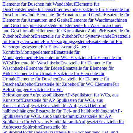
Elemente für Duschen mit Wandablauf
Elemente für
Duschen
Elemente für Duschtrennwände
Ersatzteile für Elemente für
Duschtrennwände
Elemente für Armaturen und Geräte
Ersatzteile für
Elemente für Armaturen und Geräte
Elemente für Waschmaschinen
und Geschirrspüler
Ersatzteile für Elemente für Waschmaschinen
und Geschirrspüler
Elemente für Konsollasten
Zubehör
Ersatzteile für
Zubehör
Zubehör
Ersatzteile für Zubehör
Für Systemwände
Ersatzteile
für Für Systemwände
Für Versorgungssysteme
Ersatzteile für Für
Versorgungssysteme
Für Entwässerung
Geberit
Kombifix
Montageelemente
Ersatzteile für
Montageelemente
Elemente für WCs
Ersatzteile für Elemente für
WCs
Elemente für Waschtische
Ersatzteile für Elemente für
Waschtische
Elemente für Bidets
Ersatzteile für Elemente für
Bidets
Elemente für Urinale
Ersatzteile für Elemente für
Urinale
Elemente für Duschen
Ersatzteile für Elemente für
Duschen
Zubehör
Ersatzteile für Zubehör
Für WC-Elemente
Für
Befestigungen
Ersatzteile für Für
Befestigungen
Aufputzspülkästen
AP-Spülkästen für WCs, aus
Kunststoff
Ersatzteile für AP-Spülkästen für WCs, aus
Kunststoff
Aufgesetzt
Ersatzteile für Aufgesetzt
Tief- und
halbhochhängend
Ersatzteile für Tief- und halbhochhängend
AP-
Spülkästen für WCs, aus Sanitärkeramik
Ersatzteile für AP-
Spülkästen für WCs, aus Sanitärkeramik
Aufgesetzt
Ersatzteile für
Aufgesetzt
Spülrohre
Ersatzteile für
Spülrohre
Hochhängend
Ersatzteile für Hochhängend
Tief- und