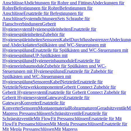
Anschlüsse
Abdichtungen für Rohre und Fittings
Abdeckungen für
Rohre
Befestigungen für Rohre
Befestigungen für
Anschlüsse
Ersatzteile für Befestigungen für
Anschlüsse
Systemdichtungen
Sets Schraube für
Flanschverbindungen
Geberit
Hygienesystem
Hygienespüleinheiten
Ersatzteile für
Hygienespüleinheiten
Zubehör für
Hygienespüleinheiten
Sensoren
Kabel
Durchflussbegrenzer
Abdeckung
und Abdeckplatten
Spülkästen und WC-Steuerungen mit
Hygienespülung
Ersatzteile für Spülkästen und WC-Steuerungen mit
Hygienespülung
UP-Spülkästen mit
Hygienespülung
Hygieneeinbaumodule
Ersatzteile für
Hygieneeinbaumodule
Zubehör für Spülkästen und WC-
Steuerungen mit Hygienespülung
Ersatzteile für Zubehör für
Spülkästen und WC-Steuerungen mit
Hygienespülung
Sensoren
Kabel
Netzteile
Ersatzteile für
Netzteile
Netzwerkkomponenten
Geberit Connect Zubehör für
Geberit Hygienesystem
Ersatzteile für Geberit Connect Zubehör für
Geberit Hygienesystem
Gateways
Ersatzteile für
Gateways
Konverter
Ersatzteile für
Konverter
Sensoren
Montagematerial
Rohrarmaturen
Geradsitzventile
Mi
Mapress Pressanschlüssen
Schrägsitzventile
Ersatzteile für
Schrägsitzventile
Mit FlowFit Pressanschlüssen
Ersatzteile für Mit
FlowFit Pressanschlüssen
Mit Mepla Pressanschlüssen
Ersatzteile für
Mit Mepla Pressanschlüssen
Mit Mapress