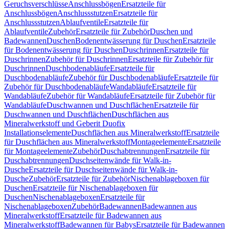
Geruchsverschlüsse
Anschlussbögen
Ersatzteile für
Anschlussbögen
Anschlussstutzen
Ersatzteile für
Anschlussstutzen
Ablaufventile
Ersatzteile für
Ablaufventile
Zubehör
Ersatzteile für Zubehör
Duschen und
Badewannen
Duschen
Bodenentwässerung für Duschen
Ersatzteile
für Bodenentwässerung für Duschen
Duschrinnen
Ersatzteile für
Duschrinnen
Zubehör für Duschrinnen
Ersatzteile für Zubehör für
Duschrinnen
Duschbodenabläufe
Ersatzteile für
Duschbodenabläufe
Zubehör für Duschbodenabläufe
Ersatzteile für
Zubehör für Duschbodenabläufe
Wandabläufe
Ersatzteile für
Wandabläufe
Zubehör für Wandabläufe
Ersatzteile für Zubehör für
Wandabläufe
Duschwannen und Duschflächen
Ersatzteile für
Duschwannen und Duschflächen
Duschflächen aus
Mineralwerkstoff und Geberit Duofix
Installationselemente
Duschflächen aus Mineralwerkstoff
Ersatzteile
für Duschflächen aus Mineralwerkstoff
Montageelemente
Ersatzteile
für Montageelemente
Zubehör
Duschabtrennungen
Ersatzteile für
Duschabtrennungen
Duschseitenwände für Walk-in-
Dusche
Ersatzteile für Duschseitenwände für Walk-in-
Dusche
Zubehör
Ersatzteile für Zubehör
Nischenablageboxen für
Duschen
Ersatzteile für Nischenablageboxen für
Duschen
Nischenablageboxen
Ersatzteile für
Nischenablageboxen
Zubehör
Badewannen
Badewannen aus
Mineralwerkstoff
Ersatzteile für Badewannen aus
Mineralwerkstoff
Badewannen für Babys
Ersatzteile für Badewannen