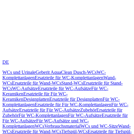
DE
WCs und Urinale
Geberit AquaClean Dusch-WCs
WC-
Komplettanlagen
Ersatzteile für WC-Komplettanlagen
Wand-
WCs
Ersatzteile für Wand-WCs
Stand-WCs
Ersatzteile für Stand-
WCs
WC-Aufsätze
Ersatzteile für WC-Aufsätze
Für WC-
Keramiken
Ersatzteile für Für WC-
Keramiken
Designplatten
Ersatzteile für Designplatten
Für WC-
Komplettanlagen
Ersatzteile für Für WC-Komplettanlagen
Für WC-
Aufsätze
Ersatzteile für Für WC-Aufsätze
Zubehör
Ersatzteile für
Zubehör
Für WC-Komplettanlagen
Für WC-Aufsätze
Ersatzteile für
Für WC-Aufsätze
Für WC-Aufsätze und WC-
Komplettanlagen
WCs
Verbrauchsmaterial
WCs und WC-Sitze
Wand-
WCs
Ersatzteile für Wand-WCs
Tiefspül-WCs
Ersatzteile für Tiefspül-