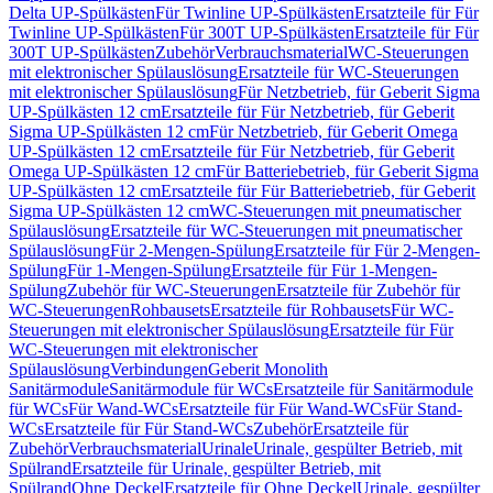
Delta UP-Spülkästen
Für Twinline UP-Spülkästen
Ersatzteile für Für
Twinline UP-Spülkästen
Für 300T UP-Spülkästen
Ersatzteile für Für
300T UP-Spülkästen
Zubehör
Verbrauchsmaterial
WC-Steuerungen
mit elektronischer Spülauslösung
Ersatzteile für WC-Steuerungen
mit elektronischer Spülauslösung
Für Netzbetrieb, für Geberit Sigma
UP-Spülkästen 12 cm
Ersatzteile für Für Netzbetrieb, für Geberit
Sigma UP-Spülkästen 12 cm
Für Netzbetrieb, für Geberit Omega
UP-Spülkästen 12 cm
Ersatzteile für Für Netzbetrieb, für Geberit
Omega UP-Spülkästen 12 cm
Für Batteriebetrieb, für Geberit Sigma
UP-Spülkästen 12 cm
Ersatzteile für Für Batteriebetrieb, für Geberit
Sigma UP-Spülkästen 12 cm
WC-Steuerungen mit pneumatischer
Spülauslösung
Ersatzteile für WC-Steuerungen mit pneumatischer
Spülauslösung
Für 2-Mengen-Spülung
Ersatzteile für Für 2-Mengen-
Spülung
Für 1-Mengen-Spülung
Ersatzteile für Für 1-Mengen-
Spülung
Zubehör für WC-Steuerungen
Ersatzteile für Zubehör für
WC-Steuerungen
Rohbausets
Ersatzteile für Rohbausets
Für WC-
Steuerungen mit elektronischer Spülauslösung
Ersatzteile für Für
WC-Steuerungen mit elektronischer
Spülauslösung
Verbindungen
Geberit Monolith
Sanitärmodule
Sanitärmodule für WCs
Ersatzteile für Sanitärmodule
für WCs
Für Wand-WCs
Ersatzteile für Für Wand-WCs
Für Stand-
WCs
Ersatzteile für Für Stand-WCs
Zubehör
Ersatzteile für
Zubehör
Verbrauchsmaterial
Urinale
Urinale, gespülter Betrieb, mit
Spülrand
Ersatzteile für Urinale, gespülter Betrieb, mit
Spülrand
Ohne Deckel
Ersatzteile für Ohne Deckel
Urinale, gespülter