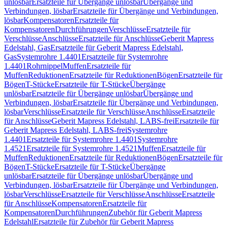
unlösbar
Ersatzteile für Übergänge unlösbar
Übergänge und
Verbindungen, lösbar
Ersatzteile für Übergänge und Verbindungen,
lösbar
Kompensatoren
Ersatzteile für
Kompensatoren
Durchführungen
Verschlüsse
Ersatzteile für
Verschlüsse
Anschlüsse
Ersatzteile für Anschlüsse
Geberit Mapress
Edelstahl, Gas
Ersatzteile für Geberit Mapress Edelstahl,
Gas
Systemrohre 1.4401
Ersatzteile für Systemrohre
1.4401
Rohrnippel
Muffen
Ersatzteile für
Muffen
Reduktionen
Ersatzteile für Reduktionen
Bögen
Ersatzteile für
Bögen
T-Stücke
Ersatzteile für T-Stücke
Übergänge
unlösbar
Ersatzteile für Übergänge unlösbar
Übergänge und
Verbindungen, lösbar
Ersatzteile für Übergänge und Verbindungen,
lösbar
Verschlüsse
Ersatzteile für Verschlüsse
Anschlüsse
Ersatzteile
für Anschlüsse
Geberit Mapress Edelstahl, LABS-frei
Ersatzteile für
Geberit Mapress Edelstahl, LABS-frei
Systemrohre
1.4401
Ersatzteile für Systemrohre 1.4401
Systemrohre
1.4521
Ersatzteile für Systemrohre 1.4521
Muffen
Ersatzteile für
Muffen
Reduktionen
Ersatzteile für Reduktionen
Bögen
Ersatzteile für
Bögen
T-Stücke
Ersatzteile für T-Stücke
Übergänge
unlösbar
Ersatzteile für Übergänge unlösbar
Übergänge und
Verbindungen, lösbar
Ersatzteile für Übergänge und Verbindungen,
lösbar
Verschlüsse
Ersatzteile für Verschlüsse
Anschlüsse
Ersatzteile
für Anschlüsse
Kompensatoren
Ersatzteile für
Kompensatoren
Durchführungen
Zubehör für Geberit Mapress
Edelstahl
Ersatzteile für Zubehör für Geberit Mapress