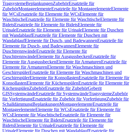
Tragsysteme
Beplankungen
Zubehör
Ersatzteile für
Zubehör
Montageelemente
Ersatzteile für Montageelemente
Elemente
für WCs
Ersatzteile für Elemente für WCs
Elemente für
Waschtische
Ersatzteile für Elemente für Waschtische
Elemente für
Bidets
Ersatzteile für Elemente für Bidets
Elemente für
Urinale
Ersatzteile für Elemente für Urinale
Elemente für Duschen
mit Wandablauf
Ersatzteile für Elemente für Duschen mit
Wandablauf
Elemente für Dusch- und Badewannen
Ersatzteile für
Elemente für Dusch- und Badewannen
Elemente für
Duschtrennwände
Ersatzteile für Elemente für
Duschtrennwände
Elemente für Ausgussbecken
Ersatzteile für
Elemente für Ausgussbecken
Elemente für Armaturen
Ersatzteile für
Elemente für Armaturen
Elemente für Waschmaschinen und
Geschirrspüler
Ersatzteile für Elemente für Waschmaschinen und
Geschirrspüler
Elemente für Konsollasten
Ersatzteile für Elemente für
Konsollasten
Elemente für Küchenspülen
Ersatzteile für Elemente für
Küchenspülen
Zubehör
Ersatzteile für Zubehör
Geberit
GIS
Systemwände
Ersatzteile für Systemwände
Tragsysteme
Zubehör
für Vorfertigung
Ersatzteile für Zubehör für Vorfertigung
Zubehör für
Schalldämmung
Beplankungen
Montageelemente
Ersatzteile für
Montageelemente
Elemente für WCs
Ersatzteile für Elemente für
WCs
Elemente für Waschtische
Ersatzteile für Elemente für
Waschtische
Elemente für Bidets
Ersatzteile für Elemente für
Bidets
Elemente für Urinale
Ersatzteile für Elemente für
Urinale
Elemente für Duschen mit Wandablauf
Ersatzteile für