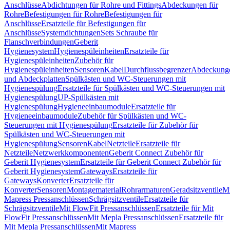
Anschlüsse
Abdichtungen für Rohre und Fittings
Abdeckungen für
Rohre
Befestigungen für Rohre
Befestigungen für
Anschlüsse
Ersatzteile für Befestigungen für
Anschlüsse
Systemdichtungen
Sets Schraube für
Flanschverbindungen
Geberit
Hygienesystem
Hygienespüleinheiten
Ersatzteile für
Hygienespüleinheiten
Zubehör für
Hygienespüleinheiten
Sensoren
Kabel
Durchflussbegrenzer
Abdeckung
und Abdeckplatten
Spülkästen und WC-Steuerungen mit
Hygienespülung
Ersatzteile für Spülkästen und WC-Steuerungen mit
Hygienespülung
UP-Spülkästen mit
Hygienespülung
Hygieneeinbaumodule
Ersatzteile für
Hygieneeinbaumodule
Zubehör für Spülkästen und WC-
Steuerungen mit Hygienespülung
Ersatzteile für Zubehör für
Spülkästen und WC-Steuerungen mit
Hygienespülung
Sensoren
Kabel
Netzteile
Ersatzteile für
Netzteile
Netzwerkkomponenten
Geberit Connect Zubehör für
Geberit Hygienesystem
Ersatzteile für Geberit Connect Zubehör für
Geberit Hygienesystem
Gateways
Ersatzteile für
Gateways
Konverter
Ersatzteile für
Konverter
Sensoren
Montagematerial
Rohrarmaturen
Geradsitzventile
Mi
Mapress Pressanschlüssen
Schrägsitzventile
Ersatzteile für
Schrägsitzventile
Mit FlowFit Pressanschlüssen
Ersatzteile für Mit
FlowFit Pressanschlüssen
Mit Mepla Pressanschlüssen
Ersatzteile für
Mit Mepla Pressanschlüssen
Mit Mapress