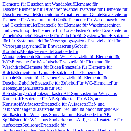
Elemente für Duschen mit Wandablauf
Elemente für
Duschen
Elemente für Duschtrennwände
Ersatzteile für Elemente für
Duschtrennwände
Elemente für Armaturen und Geräte
Ersatzteile für
Elemente für Armaturen und Geräte
Elemente für Waschmaschinen
und Geschirrspüler
Ersatzteile für Elemente für Waschmaschinen
und Geschirrspüler
Elemente für Konsollasten
Zubehör
Ersatzteile für
Zubehör
Zubehör
Ersatzteile für Zubehör
Für Systemwände
Ersatzteile
für Für Systemwände
Für Versorgungssysteme
Ersatzteile für Für
Versorgungssysteme
Für Entwässerung
Geberit
Kombifix
Montageelemente
Ersatzteile für
Montageelemente
Elemente für WCs
Ersatzteile für Elemente für
WCs
Elemente für Waschtische
Ersatzteile für Elemente für
Waschtische
Elemente für Bidets
Ersatzteile für Elemente für
Bidets
Elemente für Urinale
Ersatzteile für Elemente für
Urinale
Elemente für Duschen
Ersatzteile für Elemente für
Duschen
Zubehör
Ersatzteile für Zubehör
Für WC-Elemente
Für
Befestigungen
Ersatzteile für Für
Befestigungen
Aufputzspülkästen
AP-Spülkästen für WCs, aus
Kunststoff
Ersatzteile für AP-Spülkästen für WCs, aus
Kunststoff
Aufgesetzt
Ersatzteile für Aufgesetzt
Tief- und
halbhochhängend
Ersatzteile für Tief- und halbhochhängend
AP-
Spülkästen für WCs, aus Sanitärkeramik
Ersatzteile für AP-
Spülkästen für WCs, aus Sanitärkeramik
Aufgesetzt
Ersatzteile für
Aufgesetzt
Spülrohre
Ersatzteile für
Spülrohre
Hochhängend
Ersatzteile für Hochhängend
Tief- und