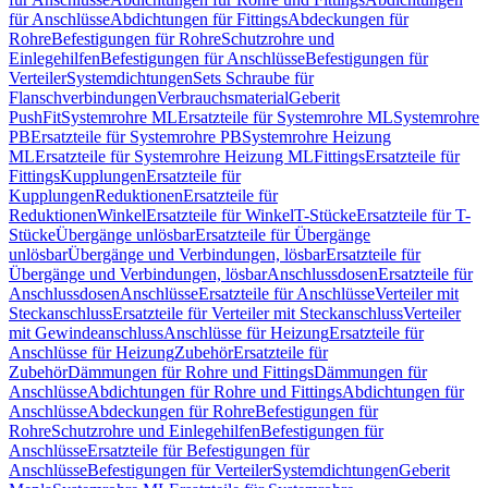
für Anschlüsse
Abdichtungen für Fittings
Abdeckungen für
Rohre
Befestigungen für Rohre
Schutzrohre und
Einlegehilfen
Befestigungen für Anschlüsse
Befestigungen für
Verteiler
Systemdichtungen
Sets Schraube für
Flanschverbindungen
Verbrauchsmaterial
Geberit
PushFit
Systemrohre ML
Ersatzteile für Systemrohre ML
Systemrohre
PB
Ersatzteile für Systemrohre PB
Systemrohre Heizung
ML
Ersatzteile für Systemrohre Heizung ML
Fittings
Ersatzteile für
Fittings
Kupplungen
Ersatzteile für
Kupplungen
Reduktionen
Ersatzteile für
Reduktionen
Winkel
Ersatzteile für Winkel
T-Stücke
Ersatzteile für T-
Stücke
Übergänge unlösbar
Ersatzteile für Übergänge
unlösbar
Übergänge und Verbindungen, lösbar
Ersatzteile für
Übergänge und Verbindungen, lösbar
Anschlussdosen
Ersatzteile für
Anschlussdosen
Anschlüsse
Ersatzteile für Anschlüsse
Verteiler mit
Steckanschluss
Ersatzteile für Verteiler mit Steckanschluss
Verteiler
mit Gewindeanschluss
Anschlüsse für Heizung
Ersatzteile für
Anschlüsse für Heizung
Zubehör
Ersatzteile für
Zubehör
Dämmungen für Rohre und Fittings
Dämmungen für
Anschlüsse
Abdichtungen für Rohre und Fittings
Abdichtungen für
Anschlüsse
Abdeckungen für Rohre
Befestigungen für
Rohre
Schutzrohre und Einlegehilfen
Befestigungen für
Anschlüsse
Ersatzteile für Befestigungen für
Anschlüsse
Befestigungen für Verteiler
Systemdichtungen
Geberit