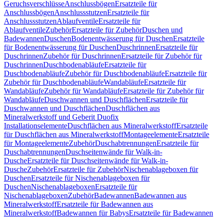
Geruchsverschlüsse
Anschlussbögen
Ersatzteile für
Anschlussbögen
Anschlussstutzen
Ersatzteile für
Anschlussstutzen
Ablaufventile
Ersatzteile für
Ablaufventile
Zubehör
Ersatzteile für Zubehör
Duschen und
Badewannen
Duschen
Bodenentwässerung für Duschen
Ersatzteile
für Bodenentwässerung für Duschen
Duschrinnen
Ersatzteile für
Duschrinnen
Zubehör für Duschrinnen
Ersatzteile für Zubehör für
Duschrinnen
Duschbodenabläufe
Ersatzteile für
Duschbodenabläufe
Zubehör für Duschbodenabläufe
Ersatzteile für
Zubehör für Duschbodenabläufe
Wandabläufe
Ersatzteile für
Wandabläufe
Zubehör für Wandabläufe
Ersatzteile für Zubehör für
Wandabläufe
Duschwannen und Duschflächen
Ersatzteile für
Duschwannen und Duschflächen
Duschflächen aus
Mineralwerkstoff und Geberit Duofix
Installationselemente
Duschflächen aus Mineralwerkstoff
Ersatzteile
für Duschflächen aus Mineralwerkstoff
Montageelemente
Ersatzteile
für Montageelemente
Zubehör
Duschabtrennungen
Ersatzteile für
Duschabtrennungen
Duschseitenwände für Walk-in-
Dusche
Ersatzteile für Duschseitenwände für Walk-in-
Dusche
Zubehör
Ersatzteile für Zubehör
Nischenablageboxen für
Duschen
Ersatzteile für Nischenablageboxen für
Duschen
Nischenablageboxen
Ersatzteile für
Nischenablageboxen
Zubehör
Badewannen
Badewannen aus
Mineralwerkstoff
Ersatzteile für Badewannen aus
Mineralwerkstoff
Badewannen für Babys
Ersatzteile für Badewannen