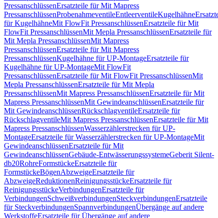
Pressanschlüssen
Ersatzteile für Mit Mapress
Pressanschlüssen
Probenahmeventile
Entleerventile
Kugelhähne
Ersatzt
für Kugelhähne
Mit FlowFit Pressanschlüssen
Ersatzteile für Mit
FlowFit Pressanschlüssen
Mit Mepla Pressanschlüssen
Ersatzteile für
Mit Mepla Pressanschlüssen
Mit Mapress
Pressanschlüssen
Ersatzteile für Mit Mapress
Pressanschlüssen
Kugelhähne für UP-Montage
Ersatzteile für
Kugelhähne für UP-Montage
Mit FlowFit
Pressanschlüssen
Ersatzteile für Mit FlowFit Pressanschlüssen
Mit
Mepla Pressanschlüssen
Ersatzteile für Mit Mepla
Pressanschlüssen
Mit Mapress Pressanschlüssen
Ersatzteile für Mit
Mapress Pressanschlüssen
Mit Gewindeanschlüssen
Ersatzteile für
Mit Gewindeanschlüssen
Rückschlagventile
Ersatzteile für
Rückschlagventile
Mit Mapress Pressanschlüssen
Ersatzteile für Mit
Mapress Pressanschlüssen
Wasserzählerstrecken für UP-
Montage
Ersatzteile für Wasserzählerstrecken für UP-Montage
Mit
Gewindeanschlüssen
Ersatzteile für Mit
Gewindeanschlüssen
Gebäude-Entwässerungssysteme
Geberit Silent-
db20
Rohre
Formstücke
Ersatzteile für
Formstücke
Bögen
Abzweige
Ersatzteile für
Abzweige
Reduktionen
Reinigungsstücke
Ersatzteile für
Reinigungsstücke
Verbindungen
Ersatzteile für
Verbindungen
Schweißverbindungen
Steckverbindungen
Ersatzteile
für Steckverbindungen
Spannverbindungen
Übergänge auf andere
Werkstoffe
Ersatzteile für Übergänge auf andere