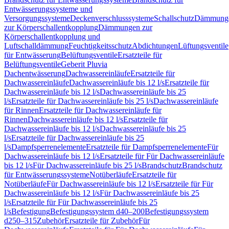
Entwässerungssysteme und
Versorgungssysteme
Deckenverschlusssysteme
Schallschutz
Dämmung
zur Körperschallentkopplung
Dämmungen zur
Körperschallentkopplung und
Luftschalldämmung
Feuchtigkeitsschutz
Abdichtungen
Lüftungsventile
für Entwässerung
Belüftungsventile
Ersatzteile für
Belüftungsventile
Geberit Pluvia
Dachentwässerung
Dachwassereinläufe
Ersatzteile für
Dachwassereinläufe
Dachwassereinläufe bis 12 l/s
Ersatzteile für
Dachwassereinläufe bis 12 l/s
Dachwassereinläufe bis 25
l/s
Ersatzteile für Dachwassereinläufe bis 25 l/s
Dachwassereinläufe
für Rinnen
Ersatzteile für Dachwassereinläufe für
Rinnen
Dachwassereinläufe bis 12 l/s
Ersatzteile für
Dachwassereinläufe bis 12 l/s
Dachwassereinläufe bis 25
l/s
Ersatzteile für Dachwassereinläufe bis 25
l/s
Dampfsperrenelemente
Ersatzteile für Dampfsperrenelemente
Für
Dachwassereinläufe bis 12 l/s
Ersatzteile für Für Dachwassereinläufe
bis 12 l/s
Für Dachwassereinläufe bis 25 l/s
Brandschutz
Brandschutz
für Entwässerungssysteme
Notüberläufe
Ersatzteile für
Notüberläufe
Für Dachwassereinläufe bis 12 l/s
Ersatzteile für Für
Dachwassereinläufe bis 12 l/s
Für Dachwassereinläufe bis 25
l/s
Ersatzteile für Für Dachwassereinläufe bis 25
l/s
Befestigung
Befestigungssystem d40–200
Befestigungssystem
d250–315
Zubehör
Ersatzteile für Zubehör
Für