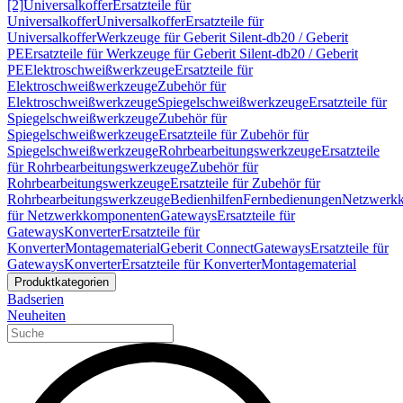
[2]
Universalkoffer
Ersatzteile für
Universalkoffer
Universalkoffer
Ersatzteile für
Universalkoffer
Werkzeuge für Geberit Silent-db20 / Geberit
PE
Ersatzteile für Werkzeuge für Geberit Silent-db20 / Geberit
PE
Elektroschweißwerkzeuge
Ersatzteile für
Elektroschweißwerkzeuge
Zubehör für
Elektroschweißwerkzeuge
Spiegelschweißwerkzeuge
Ersatzteile für
Spiegelschweißwerkzeuge
Zubehör für
Spiegelschweißwerkzeuge
Ersatzteile für Zubehör für
Spiegelschweißwerkzeuge
Rohrbearbeitungswerkzeuge
Ersatzteile
für Rohrbearbeitungswerkzeuge
Zubehör für
Rohrbearbeitungswerkzeuge
Ersatzteile für Zubehör für
Rohrbearbeitungswerkzeuge
Bedienhilfen
Fernbedienungen
Netzwerk
für Netzwerkkomponenten
Gateways
Ersatzteile für
Gateways
Konverter
Ersatzteile für
Konverter
Montagematerial
Geberit Connect
Gateways
Ersatzteile für
Gateways
Konverter
Ersatzteile für Konverter
Montagematerial
Produktkategorien
Badserien
Neuheiten