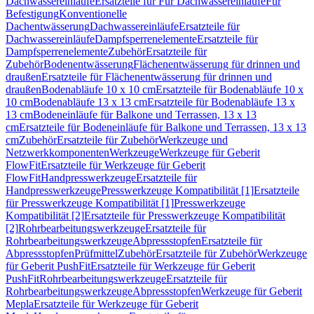
Dachwassereinläufe
Ersatzteile für Für Dachwassereinläufe
Für
Befestigung
Konventionelle
Dachentwässerung
Dachwassereinläufe
Ersatzteile für
Dachwassereinläufe
Dampfsperrenelemente
Ersatzteile für
Dampfsperrenelemente
Zubehör
Ersatzteile für
Zubehör
Bodenentwässerung
Flächenentwässerung für drinnen und
draußen
Ersatzteile für Flächenentwässerung für drinnen und
draußen
Bodenabläufe 10 x 10 cm
Ersatzteile für Bodenabläufe 10 x
10 cm
Bodenabläufe 13 x 13 cm
Ersatzteile für Bodenabläufe 13 x
13 cm
Bodeneinläufe für Balkone und Terrassen, 13 x 13
cm
Ersatzteile für Bodeneinläufe für Balkone und Terrassen, 13 x 13
cm
Zubehör
Ersatzteile für Zubehör
Werkzeuge und
Netzwerkkomponenten
Werkzeuge
Werkzeuge für Geberit
FlowFit
Ersatzteile für Werkzeuge für Geberit
FlowFit
Handpresswerkzeuge
Ersatzteile für
Handpresswerkzeuge
Presswerkzeuge Kompatibilität [1]
Ersatzteile
für Presswerkzeuge Kompatibilität [1]
Presswerkzeuge
Kompatibilität [2]
Ersatzteile für Presswerkzeuge Kompatibilität
[2]
Rohrbearbeitungswerkzeuge
Ersatzteile für
Rohrbearbeitungswerkzeuge
Abpressstopfen
Ersatzteile für
Abpressstopfen
Prüfmittel
Zubehör
Ersatzteile für Zubehör
Werkzeuge
für Geberit PushFit
Ersatzteile für Werkzeuge für Geberit
PushFit
Rohrbearbeitungswerkzeuge
Ersatzteile für
Rohrbearbeitungswerkzeuge
Abpressstopfen
Werkzeuge für Geberit
Mepla
Ersatzteile für Werkzeuge für Geberit