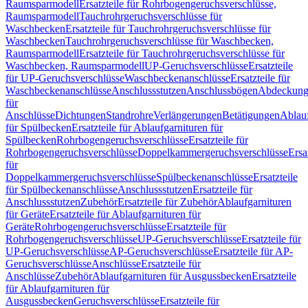
Raumsparmodell
Ersatzteile für Rohrbogengeruchsverschlüsse,
Raumsparmodell
Tauchrohrgeruchsverschlüsse für
Waschbecken
Ersatzteile für Tauchrohrgeruchsverschlüsse für
Waschbecken
Tauchrohrgeruchsverschlüsse für Waschbecken,
Raumsparmodell
Ersatzteile für Tauchrohrgeruchsverschlüsse für
Waschbecken, Raumsparmodell
UP-Geruchsverschlüsse
Ersatzteile
für UP-Geruchsverschlüsse
Waschbeckenanschlüsse
Ersatzteile für
Waschbeckenanschlüsse
Anschlussstutzen
Anschlussbögen
Abdeckung
für
Anschlüsse
Dichtungen
Standrohre
Verlängerungen
Betätigungen
Ablauf
für Spülbecken
Ersatzteile für Ablaufgarnituren für
Spülbecken
Rohrbogengeruchsverschlüsse
Ersatzteile für
Rohrbogengeruchsverschlüsse
Doppelkammergeruchsverschlüsse
Ersa
für
Doppelkammergeruchsverschlüsse
Spülbeckenanschlüsse
Ersatzteile
für Spülbeckenanschlüsse
Anschlussstutzen
Ersatzteile für
Anschlussstutzen
Zubehör
Ersatzteile für Zubehör
Ablaufgarnituren
für Geräte
Ersatzteile für Ablaufgarnituren für
Geräte
Rohrbogengeruchsverschlüsse
Ersatzteile für
Rohrbogengeruchsverschlüsse
UP-Geruchsverschlüsse
Ersatzteile für
UP-Geruchsverschlüsse
AP-Geruchsverschlüsse
Ersatzteile für AP-
Geruchsverschlüsse
Anschlüsse
Ersatzteile für
Anschlüsse
Zubehör
Ablaufgarnituren für Ausgussbecken
Ersatzteile
für Ablaufgarnituren für
Ausgussbecken
Geruchsverschlüsse
Ersatzteile für