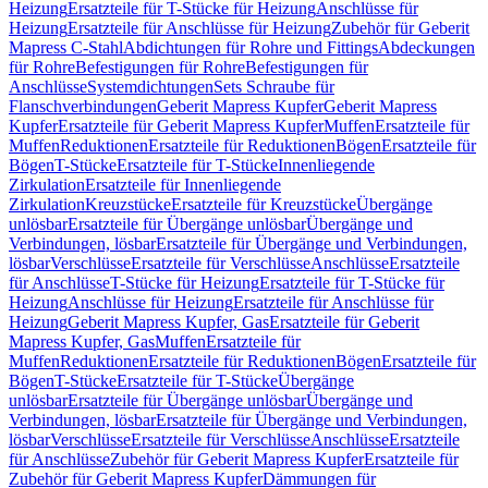
Heizung
Ersatzteile für T-Stücke für Heizung
Anschlüsse für
Heizung
Ersatzteile für Anschlüsse für Heizung
Zubehör für Geberit
Mapress C-Stahl
Abdichtungen für Rohre und Fittings
Abdeckungen
für Rohre
Befestigungen für Rohre
Befestigungen für
Anschlüsse
Systemdichtungen
Sets Schraube für
Flanschverbindungen
Geberit Mapress Kupfer
Geberit Mapress
Kupfer
Ersatzteile für Geberit Mapress Kupfer
Muffen
Ersatzteile für
Muffen
Reduktionen
Ersatzteile für Reduktionen
Bögen
Ersatzteile für
Bögen
T-Stücke
Ersatzteile für T-Stücke
Innenliegende
Zirkulation
Ersatzteile für Innenliegende
Zirkulation
Kreuzstücke
Ersatzteile für Kreuzstücke
Übergänge
unlösbar
Ersatzteile für Übergänge unlösbar
Übergänge und
Verbindungen, lösbar
Ersatzteile für Übergänge und Verbindungen,
lösbar
Verschlüsse
Ersatzteile für Verschlüsse
Anschlüsse
Ersatzteile
für Anschlüsse
T-Stücke für Heizung
Ersatzteile für T-Stücke für
Heizung
Anschlüsse für Heizung
Ersatzteile für Anschlüsse für
Heizung
Geberit Mapress Kupfer, Gas
Ersatzteile für Geberit
Mapress Kupfer, Gas
Muffen
Ersatzteile für
Muffen
Reduktionen
Ersatzteile für Reduktionen
Bögen
Ersatzteile für
Bögen
T-Stücke
Ersatzteile für T-Stücke
Übergänge
unlösbar
Ersatzteile für Übergänge unlösbar
Übergänge und
Verbindungen, lösbar
Ersatzteile für Übergänge und Verbindungen,
lösbar
Verschlüsse
Ersatzteile für Verschlüsse
Anschlüsse
Ersatzteile
für Anschlüsse
Zubehör für Geberit Mapress Kupfer
Ersatzteile für
Zubehör für Geberit Mapress Kupfer
Dämmungen für