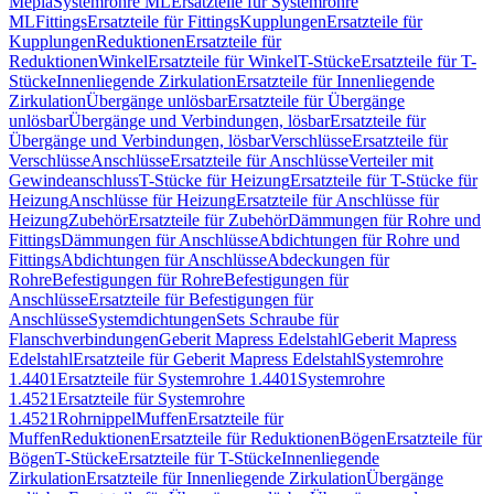
Mepla
Systemrohre ML
Ersatzteile für Systemrohre
ML
Fittings
Ersatzteile für Fittings
Kupplungen
Ersatzteile für
Kupplungen
Reduktionen
Ersatzteile für
Reduktionen
Winkel
Ersatzteile für Winkel
T-Stücke
Ersatzteile für T-
Stücke
Innenliegende Zirkulation
Ersatzteile für Innenliegende
Zirkulation
Übergänge unlösbar
Ersatzteile für Übergänge
unlösbar
Übergänge und Verbindungen, lösbar
Ersatzteile für
Übergänge und Verbindungen, lösbar
Verschlüsse
Ersatzteile für
Verschlüsse
Anschlüsse
Ersatzteile für Anschlüsse
Verteiler mit
Gewindeanschluss
T-Stücke für Heizung
Ersatzteile für T-Stücke für
Heizung
Anschlüsse für Heizung
Ersatzteile für Anschlüsse für
Heizung
Zubehör
Ersatzteile für Zubehör
Dämmungen für Rohre und
Fittings
Dämmungen für Anschlüsse
Abdichtungen für Rohre und
Fittings
Abdichtungen für Anschlüsse
Abdeckungen für
Rohre
Befestigungen für Rohre
Befestigungen für
Anschlüsse
Ersatzteile für Befestigungen für
Anschlüsse
Systemdichtungen
Sets Schraube für
Flanschverbindungen
Geberit Mapress Edelstahl
Geberit Mapress
Edelstahl
Ersatzteile für Geberit Mapress Edelstahl
Systemrohre
1.4401
Ersatzteile für Systemrohre 1.4401
Systemrohre
1.4521
Ersatzteile für Systemrohre
1.4521
Rohrnippel
Muffen
Ersatzteile für
Muffen
Reduktionen
Ersatzteile für Reduktionen
Bögen
Ersatzteile für
Bögen
T-Stücke
Ersatzteile für T-Stücke
Innenliegende
Zirkulation
Ersatzteile für Innenliegende Zirkulation
Übergänge