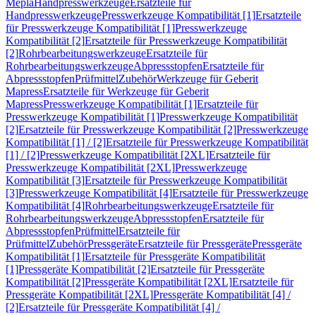
Mepla
Handpresswerkzeuge
Ersatzteile für
Handpresswerkzeuge
Presswerkzeuge Kompatibilität [1]
Ersatzteile
für Presswerkzeuge Kompatibilität [1]
Presswerkzeuge
Kompatibilität [2]
Ersatzteile für Presswerkzeuge Kompatibilität
[2]
Rohrbearbeitungswerkzeuge
Ersatzteile für
Rohrbearbeitungswerkzeuge
Abpressstopfen
Ersatzteile für
Abpressstopfen
Prüfmittel
Zubehör
Werkzeuge für Geberit
Mapress
Ersatzteile für Werkzeuge für Geberit
Mapress
Presswerkzeuge Kompatibilität [1]
Ersatzteile für
Presswerkzeuge Kompatibilität [1]
Presswerkzeuge Kompatibilität
[2]
Ersatzteile für Presswerkzeuge Kompatibilität [2]
Presswerkzeuge
Kompatibilität [1] / [2]
Ersatzteile für Presswerkzeuge Kompatibilität
[1] / [2]
Presswerkzeuge Kompatibilität [2XL]
Ersatzteile für
Presswerkzeuge Kompatibilität [2XL]
Presswerkzeuge
Kompatibilität [3]
Ersatzteile für Presswerkzeuge Kompatibilität
[3]
Presswerkzeuge Kompatibilität [4]
Ersatzteile für Presswerkzeuge
Kompatibilität [4]
Rohrbearbeitungswerkzeuge
Ersatzteile für
Rohrbearbeitungswerkzeuge
Abpressstopfen
Ersatzteile für
Abpressstopfen
Prüfmittel
Ersatzteile für
Prüfmittel
Zubehör
Pressgeräte
Ersatzteile für Pressgeräte
Pressgeräte
Kompatibilität [1]
Ersatzteile für Pressgeräte Kompatibilität
[1]
Pressgeräte Kompatibilität [2]
Ersatzteile für Pressgeräte
Kompatibilität [2]
Pressgeräte Kompatibilität [2XL]
Ersatzteile für
Pressgeräte Kompatibilität [2XL]
Pressgeräte Kompatibilität [4] /
[2]
Ersatzteile für Pressgeräte Kompatibilität [4] /