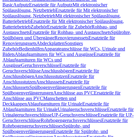
Basic
Aufputz
Ersatzteile für Aufputz
Mit elektronischer
Spülauslösung, Netzbetrieb
Ersatzteile für Mit elektronischer
Spülauslösung, Netzbetrieb
Mit elektronischer Spülauslösung,
Batteriebetrieb
Ersatzteile für Mit elektronischer Spülauslösung,
Batteriebetrieb
Zubehör
Ersatzteile für Zubehör
Rohbau- und
Austauschsets
Ersatzteile für Rohbau- und Austauschsets
Spülrohre,
Spülbögen und Übergänge
Renovierungssets
Ersatzteile für
Renovierungssets
Abdeckplatten
Sonstiges
Zubehör
Bedienhilfen
Apparateanschlüsse für WCs, Urinale und
Bidets
Ablaufgarnituren für WCs und Ausgüsse
Ersatzteile für
Ablaufgarnituren für WCs und
Ausgüsse
Geruchsverschlüsse
Ersatzteile für
Geruchsverschlüsse
Anschlussbögen
Ersatzteile für
Anschlussbögen
Anschlussstutzen
Ersatzteile für
Anschlussstutzen
Anschlusssets
Ersatzteile für
Anschlusssets
Spülbogenverlängerungen
Ersatzteile für
Spülbogenverlängerungen
Anschlüsse aus PVC
Ersatzteile für
Anschlüsse aus PVC
Manschetten und
Deckkappen
Ablaufgarnituren für Urinale
Ersatzteile für
Ablaufgarnituren für Urinale
Urinalgeruchsverschlüsse
Ersatzteile für
Urinalgeruchsverschlüsse
UP-Geruchsverschlüsse
Ersatzteile für UP-
Geruchsverschlüsse
Rohrbogengeruchsverschlüsses
Ersatzteile für
Rohrbogengeruchsverschlüsses
Spülrohr- und
Spülbogenverlängerungen
Ersatzteile für Spülrohr- und
Spülbogenverlängerungen
Anschlussstutzen
Ersatzteile für