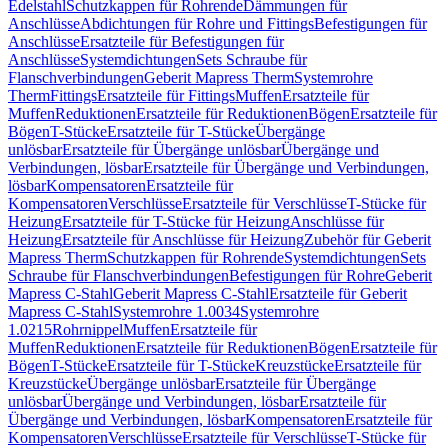
Edelstahl
Schutzkappen für Rohrende
Dämmungen für
Anschlüsse
Abdichtungen für Rohre und Fittings
Befestigungen für
Anschlüsse
Ersatzteile für Befestigungen für
Anschlüsse
Systemdichtungen
Sets Schraube für
Flanschverbindungen
Geberit Mapress Therm
Systemrohre
Therm
Fittings
Ersatzteile für Fittings
Muffen
Ersatzteile für
Muffen
Reduktionen
Ersatzteile für Reduktionen
Bögen
Ersatzteile für
Bögen
T-Stücke
Ersatzteile für T-Stücke
Übergänge
unlösbar
Ersatzteile für Übergänge unlösbar
Übergänge und
Verbindungen, lösbar
Ersatzteile für Übergänge und Verbindungen,
lösbar
Kompensatoren
Ersatzteile für
Kompensatoren
Verschlüsse
Ersatzteile für Verschlüsse
T-Stücke für
Heizung
Ersatzteile für T-Stücke für Heizung
Anschlüsse für
Heizung
Ersatzteile für Anschlüsse für Heizung
Zubehör für Geberit
Mapress Therm
Schutzkappen für Rohrende
Systemdichtungen
Sets
Schraube für Flanschverbindungen
Befestigungen für Rohre
Geberit
Mapress C-Stahl
Geberit Mapress C-Stahl
Ersatzteile für Geberit
Mapress C-Stahl
Systemrohre 1.0034
Systemrohre
1.0215
Rohrnippel
Muffen
Ersatzteile für
Muffen
Reduktionen
Ersatzteile für Reduktionen
Bögen
Ersatzteile für
Bögen
T-Stücke
Ersatzteile für T-Stücke
Kreuzstücke
Ersatzteile für
Kreuzstücke
Übergänge unlösbar
Ersatzteile für Übergänge
unlösbar
Übergänge und Verbindungen, lösbar
Ersatzteile für
Übergänge und Verbindungen, lösbar
Kompensatoren
Ersatzteile für
Kompensatoren
Verschlüsse
Ersatzteile für Verschlüsse
T-Stücke für