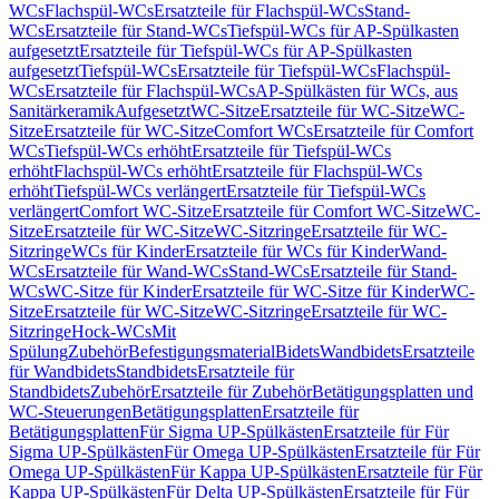
WCs
Flachspül-WCs
Ersatzteile für Flachspül-WCs
Stand-
WCs
Ersatzteile für Stand-WCs
Tiefspül-WCs für AP-Spülkasten
aufgesetzt
Ersatzteile für Tiefspül-WCs für AP-Spülkasten
aufgesetzt
Tiefspül-WCs
Ersatzteile für Tiefspül-WCs
Flachspül-
WCs
Ersatzteile für Flachspül-WCs
AP-Spülkästen für WCs, aus
Sanitärkeramik
Aufgesetzt
WC-Sitze
Ersatzteile für WC-Sitze
WC-
Sitze
Ersatzteile für WC-Sitze
Comfort WCs
Ersatzteile für Comfort
WCs
Tiefspül-WCs erhöht
Ersatzteile für Tiefspül-WCs
erhöht
Flachspül-WCs erhöht
Ersatzteile für Flachspül-WCs
erhöht
Tiefspül-WCs verlängert
Ersatzteile für Tiefspül-WCs
verlängert
Comfort WC-Sitze
Ersatzteile für Comfort WC-Sitze
WC-
Sitze
Ersatzteile für WC-Sitze
WC-Sitzringe
Ersatzteile für WC-
Sitzringe
WCs für Kinder
Ersatzteile für WCs für Kinder
Wand-
WCs
Ersatzteile für Wand-WCs
Stand-WCs
Ersatzteile für Stand-
WCs
WC-Sitze für Kinder
Ersatzteile für WC-Sitze für Kinder
WC-
Sitze
Ersatzteile für WC-Sitze
WC-Sitzringe
Ersatzteile für WC-
Sitzringe
Hock-WCs
Mit
Spülung
Zubehör
Befestigungsmaterial
Bidets
Wandbidets
Ersatzteile
für Wandbidets
Standbidets
Ersatzteile für
Standbidets
Zubehör
Ersatzteile für Zubehör
Betätigungsplatten und
WC-Steuerungen
Betätigungsplatten
Ersatzteile für
Betätigungsplatten
Für Sigma UP-Spülkästen
Ersatzteile für Für
Sigma UP-Spülkästen
Für Omega UP-Spülkästen
Ersatzteile für Für
Omega UP-Spülkästen
Für Kappa UP-Spülkästen
Ersatzteile für Für
Kappa UP-Spülkästen
Für Delta UP-Spülkästen
Ersatzteile für Für