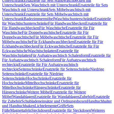
Unterschrank
Ersatzteile für Sets Handwaschbecken mit
Unterschrank
Sets Waschtisch mit Unterschrank
Ersatzteile für Sets
Waschtisch mit Unterschrank
Sets Möbelwaschtisch mit
Unterschrank
Ersatzteile für Sets Möbelwaschtisch mit
Unterschrank
Badezimmermöbel
Waschtischunterschränke
Ersatzteile
für Waschtischunterschränke
Für Handwaschbecken
Ersatzteile für
Für Handwaschbecken
Für Waschtische
Ersatzteile für Für
Waschtische
Für Doppelwaschtische
Ersatzteile für Für
Doppelwaschtische
Für Möbelwaschtische
Ersatzteile für Für
Möbelwaschtische
Für Eckhandwaschbecken
Ersatzteile für Für
Eckhandwaschbecken
Für Eckwaschtische
Ersatzteile für Für
Eckwaschtische
Waschtischplatten
Ersatzteile für
Waschtischplatten
Für Aufsatzwaschtisch Schalenform
Ersatzteile für
Für Aufsatzwaschtisch Schalenform
Für Aufsatzwaschtisch
rechteckig
Ersatzteile für Für Aufsatzwaschtisch
rechteckig
Seitenschränke
Ersatzteile für Seitenschränke
Niedrige
Seitenschränke
Ersatzteile für Niedrige
Seitenschränke
Hochschränke
Ersatzteile für
Hochschränke
Mittelhochschränke
Ersatzteile für
Mittelhochschränke
Hängeschränke
Ersatzteile für
Hängeschränke
Weitere Möbel
Ersatzteile für Weitere
Möbel
Wandablagen
Ersatzteile für Wandablagen
Zubehör
Ersatzteile
für Zubehör
Schubladeneinsätze und Ordnungsboxen
Handtuchhalter
und Handtuchhaken
Lichtelemente
Griffe
Sets
Füße
Magnettafeln
Steckdosen
Ersatzteile für Steckdosen
Weiteres