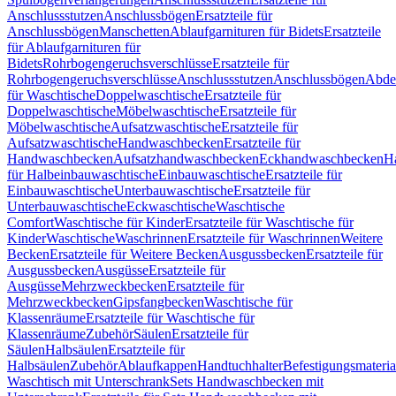
Anschlussstutzen
Anschlussbögen
Ersatzteile für
Anschlussbögen
Manschetten
Ablaufgarnituren für Bidets
Ersatzteile
für Ablaufgarnituren für
Bidets
Rohrbogengeruchsverschlüsse
Ersatzteile für
Rohrbogengeruchsverschlüsse
Anschlussstutzen
Anschlussbögen
Abde
für Waschtische
Doppelwaschtische
Ersatzteile für
Doppelwaschtische
Möbelwaschtische
Ersatzteile für
Möbelwaschtische
Aufsatzwaschtische
Ersatzteile für
Aufsatzwaschtische
Handwaschbecken
Ersatzteile für
Handwaschbecken
Aufsatzhandwaschbecken
Eckhandwaschbecken
H
für Halbeinbauwaschtische
Einbauwaschtische
Ersatzteile für
Einbauwaschtische
Unterbauwaschtische
Ersatzteile für
Unterbauwaschtische
Eckwaschtische
Waschtische
Comfort
Waschtische für Kinder
Ersatzteile für Waschtische für
Kinder
Waschtische
Waschrinnen
Ersatzteile für Waschrinnen
Weitere
Becken
Ersatzteile für Weitere Becken
Ausgussbecken
Ersatzteile für
Ausgussbecken
Ausgüsse
Ersatzteile für
Ausgüsse
Mehrzweckbecken
Ersatzteile für
Mehrzweckbecken
Gipsfangbecken
Waschtische für
Klassenräume
Ersatzteile für Waschtische für
Klassenräume
Zubehör
Säulen
Ersatzteile für
Säulen
Halbsäulen
Ersatzteile für
Halbsäulen
Zubehör
Ablaufkappen
Handtuchhalter
Befestigungsmateria
Waschtisch mit Unterschrank
Sets Handwaschbecken mit