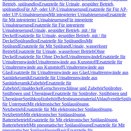
Betrieb, spülrandlos
Ersatzteile für Urinale, gespülter Betrieb,
spülrandlos
Für AP- oder UP-Urinalsteuerung
Ersatzteile für Für AP-
oder UP-Urinalsteuerung
Mit integrierter Urinalsteuerung
Ersatzteile
für Mit integrierter Urinalsteuerung
Für integrierte
Urinalsteuerung
Ersatzteile für Für integrierte
Urinalsteuerung
Urinale, gespülter Betrieb, mit / für
Deckel
Ersatzteile für Urinale, gespülter Betrieb, mit / für
Deckel
Spülrandlos
Ersatzteile für Spülrandlos
Mit
Spülrand
Ersatzteile für Mit Spülrand
Urinale, wasserloser
Betrieb
Ersatzteile für Urinale, wasserloser Betrieb
Ohne
Deckel
Ersatzteile für Ohne Deckel
Urinaltrennwände
Ersatzteile für
Urinaltrennwände
Urinaltrennwände aus Kunststoff
Ersatzteile für
Urinaltrennwände aus Kunststoff
Urinaltrennwände aus
Glas
Ersatzteile für Urinaltrennwände aus Glas
Urinaltrennwände aus
Sanitärkeramik
Ersatzteile für Urinaltrennwände aus
Sanitärkeramik
Zubehör
Ersatzteile für
Zubehör
Urinaldeckel
Geruchsverschlüsse und Zubehör
Spülrohre,
Spülbögen und Übergänge
Ersatzteile für Spülrohre, Spülbögen und
Übergänge
Sprühkopfzubehör
Befestigungsmaterial
Ablaufventile
Spülv
für Unterputz
Mit elektronischer Spülauslösung,
Netzbetrieb
Ersatzteile für Mit elektronischer Spülauslösung,
Netzbetrieb
Mit elektronischer Spülauslösung,
Batteriebetrieb
Ersatzteile für Mit elektronischer Spülauslösung,
Batteriebetrieb
Mit pneumatischer Spülauslösung
Ersatzteile für Mit
pneumatischer Spülauslösung
Basic
Ersatzteile für