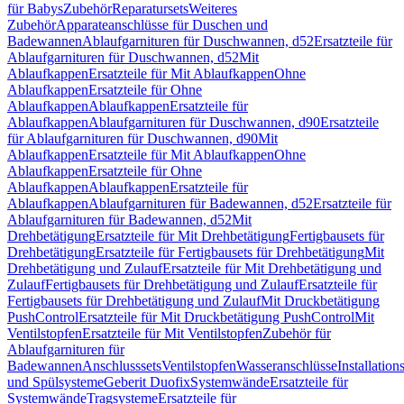
für Babys
Zubehör
Reparatursets
Weiteres
Zubehör
Apparateanschlüsse für Duschen und
Badewannen
Ablaufgarnituren für Duschwannen, d52
Ersatzteile für
Ablaufgarnituren für Duschwannen, d52
Mit
Ablaufkappen
Ersatzteile für Mit Ablaufkappen
Ohne
Ablaufkappen
Ersatzteile für Ohne
Ablaufkappen
Ablaufkappen
Ersatzteile für
Ablaufkappen
Ablaufgarnituren für Duschwannen, d90
Ersatzteile
für Ablaufgarnituren für Duschwannen, d90
Mit
Ablaufkappen
Ersatzteile für Mit Ablaufkappen
Ohne
Ablaufkappen
Ersatzteile für Ohne
Ablaufkappen
Ablaufkappen
Ersatzteile für
Ablaufkappen
Ablaufgarnituren für Badewannen, d52
Ersatzteile für
Ablaufgarnituren für Badewannen, d52
Mit
Drehbetätigung
Ersatzteile für Mit Drehbetätigung
Fertigbausets für
Drehbetätigung
Ersatzteile für Fertigbausets für Drehbetätigung
Mit
Drehbetätigung und Zulauf
Ersatzteile für Mit Drehbetätigung und
Zulauf
Fertigbausets für Drehbetätigung und Zulauf
Ersatzteile für
Fertigbausets für Drehbetätigung und Zulauf
Mit Druckbetätigung
PushControl
Ersatzteile für Mit Druckbetätigung PushControl
Mit
Ventilstopfen
Ersatzteile für Mit Ventilstopfen
Zubehör für
Ablaufgarnituren für
Badewannen
Anschlusssets
Ventilstopfen
Wasseranschlüsse
Installation
und Spülsysteme
Geberit Duofix
Systemwände
Ersatzteile für
Systemwände
Tragsysteme
Ersatzteile für