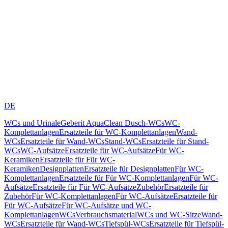
DE
WCs und Urinale
Geberit AquaClean Dusch-WCs
WC-
Komplettanlagen
Ersatzteile für WC-Komplettanlagen
Wand-
WCs
Ersatzteile für Wand-WCs
Stand-WCs
Ersatzteile für Stand-
WCs
WC-Aufsätze
Ersatzteile für WC-Aufsätze
Für WC-
Keramiken
Ersatzteile für Für WC-
Keramiken
Designplatten
Ersatzteile für Designplatten
Für WC-
Komplettanlagen
Ersatzteile für Für WC-Komplettanlagen
Für WC-
Aufsätze
Ersatzteile für Für WC-Aufsätze
Zubehör
Ersatzteile für
Zubehör
Für WC-Komplettanlagen
Für WC-Aufsätze
Ersatzteile für
Für WC-Aufsätze
Für WC-Aufsätze und WC-
Komplettanlagen
WCs
Verbrauchsmaterial
WCs und WC-Sitze
Wand-
WCs
Ersatzteile für Wand-WCs
Tiefspül-WCs
Ersatzteile für Tiefspül-