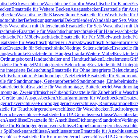
htische
Eckwaschtische
Waschtische Comfort
Waschtische für Kinder
Ers
Becken
Ersatzteile für Weitere Becken
Ausgussbecken
Ersatzteile für Au
ngbecken
Waschtische für Klassenräume
Ersatzteile für Waschtische fü
ndtuchhalter
Befestigungsmaterial
Dekorblenden
Wandablagen
Sets Wasc
Sets Waschtisch mit Unterschrank
Ersatzteile für Sets Waschtisch mit 
rschränke
Ersatzteile für Waschtischunterschränke
Für Handwaschbeck
schtische
Für Möbelwaschtische
Ersatzteile für Für Möbelwaschtische
Fü
rsatzteile für Waschtischplatten
Für Aufsatzwaschtisch Schalenform
Ers
änke
Ersatzteile für Seitenschränke
Niedrige Seitenschränke
Ersatzteile f
ängeschränke
Ersatzteile für Hängeschränke
Weitere Möbel
Ersatzteile 
d Ordnungsboxen
Handtuchhalter und Handtuchhaken
Lichtelemente
Grif
tzteile für Spiegel
Mit integrierter Beleuchtung
Ersatzteile für Mit integr
ne integrierte Beleuchtung
Ersatzteile für Ohne integrierte Beleuchtung
aschtischarmaturen
Standmontage, Netzbetrieb
Ersatzteile für Standmont
eile für Standmontage, Generatorbetrieb
Standmontage, Einhebelmische
tteriebetrieb
Ersatzteile für Wandmontage, Batteriebetrieb
Wandmontage
ndmontage, Zweigriffmischer
Zubehör
Ersatzteile für Zubehör
Für Wascht
n, Geräte und Ausgussbecken
Ablaufgarnituren für Waschbecken
Ersatzt
ngeruchsverschlüsse
Rohrbogengeruchsverschlüsse, Raumsparmodell
Er
zteile für Tauchrohrgeruchsverschlüsse für Waschbecken
Tauchrohrgeru
Geruchsverschlüsse
Ersatzteile für UP-Geruchsverschlüsse
Waschbecken
en
Anschlüsse
Ersatzteile für Anschlüsse
Dichtungen
Standrohre
Verläng
teile für Rohrbogengeruchsverschlüsse
Doppelkammergeruchsverschlüs
für Spülbeckenanschlüsse
Anschlussstutzen
Ersatzteile für Anschlussstutz
rschlüsse
Ersatzteile für Rohrbogengeruchsverschlüsse
UP-Geruchsvers