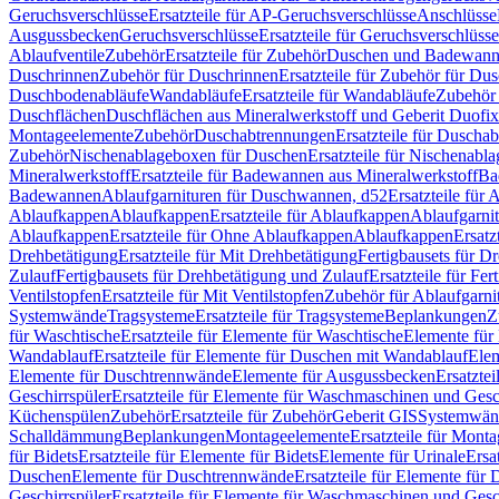
Geruchsverschlüsse
Ersatzteile für AP-Geruchsverschlüsse
Anschlüsse
Ausgussbecken
Geruchsverschlüsse
Ersatzteile für Geruchsverschlüsse
Ablaufventile
Zubehör
Ersatzteile für Zubehör
Duschen und Badewan
Duschrinnen
Zubehör für Duschrinnen
Ersatzteile für Zubehör für Du
Duschbodenabläufe
Wandabläufe
Ersatzteile für Wandabläufe
Zubehör 
Duschflächen
Duschflächen aus Mineralwerkstoff und Geberit Duofix 
Montageelemente
Zubehör
Duschabtrennungen
Ersatzteile für Duscha
Zubehör
Nischenablageboxen für Duschen
Ersatzteile für Nischenab
Mineralwerkstoff
Ersatzteile für Badewannen aus Mineralwerkstoff
Ba
Badewannen
Ablaufgarnituren für Duschwannen, d52
Ersatzteile für
Ablaufkappen
Ablaufkappen
Ersatzteile für Ablaufkappen
Ablaufgarni
Ablaufkappen
Ersatzteile für Ohne Ablaufkappen
Ablaufkappen
Ersatz
Drehbetätigung
Ersatzteile für Mit Drehbetätigung
Fertigbausets für D
Zulauf
Fertigbausets für Drehbetätigung und Zulauf
Ersatzteile für Fe
Ventilstopfen
Ersatzteile für Mit Ventilstopfen
Zubehör für Ablaufgarn
Systemwände
Tragsysteme
Ersatzteile für Tragsysteme
Beplankungen
Z
für Waschtische
Ersatzteile für Elemente für Waschtische
Elemente für 
Wandablauf
Ersatzteile für Elemente für Duschen mit Wandablauf
Ele
Elemente für Duschtrennwände
Elemente für Ausgussbecken
Ersatzte
Geschirrspüler
Ersatzteile für Elemente für Waschmaschinen und Gesc
Küchenspülen
Zubehör
Ersatzteile für Zubehör
Geberit GIS
Systemwän
Schalldämmung
Beplankungen
Montageelemente
Ersatzteile für Mont
für Bidets
Ersatzteile für Elemente für Bidets
Elemente für Urinale
Ersa
Duschen
Elemente für Duschtrennwände
Ersatzteile für Elemente fü
Geschirrspüler
Ersatzteile für Elemente für Waschmaschinen und Gesc