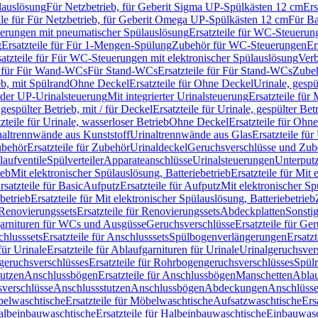
lauslösung
Für Netzbetrieb, für Geberit Sigma UP-Spülkästen 12 cm
Ers
ile für Für Netzbetrieb, für Geberit Omega UP-Spülkästen 12 cm
Für Ba
rungen mit pneumatischer Spülauslösung
Ersatzteile für WC-Steuerun
g
Ersatzteile für Für 1-Mengen-Spülung
Zubehör für WC-Steuerungen
Er
satzteile für Für WC-Steuerungen mit elektronischer Spülauslösung
Ver
le für Für Wand-WCs
Für Stand-WCs
Ersatzteile für Für Stand-WCs
Zube
ieb, mit Spülrand
Ohne Deckel
Ersatzteile für Ohne Deckel
Urinale, gespü
 oder UP-Urinalsteuerung
Mit integrierter Urinalsteuerung
Ersatzteile für 
 gespülter Betrieb, mit / für Deckel
Ersatzteile für Urinale, gespülter Bet
zteile für Urinale, wasserloser Betrieb
Ohne Deckel
Ersatzteile für Ohn
inaltrennwände aus Kunststoff
Urinaltrennwände aus Glas
Ersatzteile fü
behör
Ersatzteile für Zubehör
Urinaldeckel
Geruchsverschlüsse und Zub
aufventile
Spülverteiler
Apparateanschlüsse
Urinalsteuerungen
Unterput
ieb
Mit elektronischer Spülauslösung, Batteriebetrieb
Ersatzteile für Mit
rsatzteile für Basic
Aufputz
Ersatzteile für Aufputz
Mit elektronischer Sp
betrieb
Ersatzteile für Mit elektronischer Spülauslösung, Batteriebetrieb
Renovierungssets
Ersatzteile für Renovierungssets
Abdeckplatten
Sonsti
fgarnituren für WCs und Ausgüsse
Geruchsverschlüsse
Ersatzteile für Ge
hlusssets
Ersatzteile für Anschlusssets
Spülbogenverlängerungen
Ersatz
für Urinale
Ersatzteile für Ablaufgarnituren für Urinale
Urinalgeruchsver
eruchsverschlüsses
Ersatzteile für Rohrbogengeruchsverschlüsses
Spül
tutzen
Anschlussbögen
Ersatzteile für Anschlussbögen
Manschetten
Ablau
sverschlüsse
Anschlussstutzen
Anschlussbögen
Abdeckungen
Anschlüss
elwaschtische
Ersatzteile für Möbelwaschtische
Aufsatzwaschtische
Ers
albeinbauwaschtische
Ersatzteile für Halbeinbauwaschtische
Einbauwasc