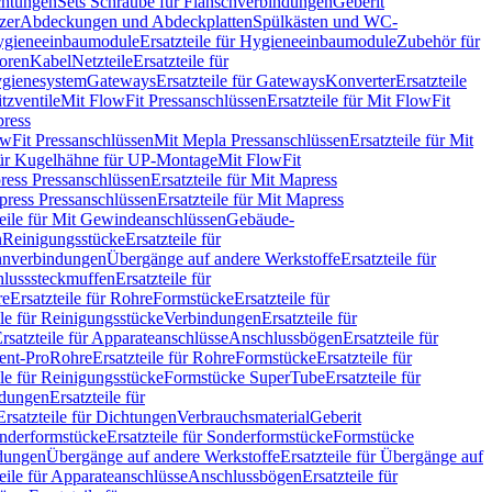
chtungen
Sets Schraube für Flanschverbindungen
Geberit
zer
Abdeckungen und Abdeckplatten
Spülkästen und WC-
gieneeinbaumodule
Ersatzteile für Hygieneeinbaumodule
Zubehör für
oren
Kabel
Netzteile
Ersatzteile für
Hygienesystem
Gateways
Ersatzteile für Gateways
Konverter
Ersatzteile
itzventile
Mit FlowFit Pressanschlüssen
Ersatzteile für Mit FlowFit
press
lowFit Pressanschlüssen
Mit Mepla Pressanschlüssen
Ersatzteile für Mit
 für Kugelhähne für UP-Montage
Mit FlowFit
ress Pressanschlüssen
Ersatzteile für Mit Mapress
ress Pressanschlüssen
Ersatzteile für Mit Mapress
teile für Mit Gewindeanschlüssen
Gebäude-
n
Reinigungsstücke
Ersatzteile für
nverbindungen
Übergänge auf andere Werkstoffe
Ersatzteile für
lusssteckmuffen
Ersatzteile für
re
Ersatzteile für Rohre
Formstücke
Ersatzteile für
ile für Reinigungsstücke
Verbindungen
Ersatzteile für
rsatzteile für Apparateanschlüsse
Anschlussbögen
Ersatzteile für
lent-Pro
Rohre
Ersatzteile für Rohre
Formstücke
Ersatzteile für
ile für Reinigungsstücke
Formstücke SuperTube
Ersatzteile für
ndungen
Ersatzteile für
Ersatzteile für Dichtungen
Verbrauchsmaterial
Geberit
nderformstücke
Ersatzteile für Sonderformstücke
Formstücke
ndungen
Übergänge auf andere Werkstoffe
Ersatzteile für Übergänge auf
teile für Apparateanschlüsse
Anschlussbögen
Ersatzteile für