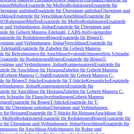
nippel
Muffen
Ersatzteile für Muffen
Reduktionen
Ersatzteile für
bergänge unlösbar
Ersatzteile für Übergänge unlösbar
Übergänge und
chlüsse
Ersatzteile für Verschlüsse
Anschlüsse
Ersatzteile für
401
Rohrnippel
Muffen
Ersatzteile für Muffen
Reduktionen
Ersatzteile
e und Verbindungen, lösbar
Ersatzteile für Übergänge und
zteile für Geberit Mapress Edelstahl, LABS-frei
Systemrohre
satzteile für Reduktionen
Bögen
Ersatzteile für Bögen
T-
bergänge und Verbindungen, lösbar
Verschlüsse
Ersatzteile für
 Edelstahl
Ersatzteile für Zubehör für Geberit Mapress
ile für Befestigungen für Anschlüsse
Systemdichtungen
Sets Schraube
Ersatzteile für Reduktionen
Bögen
Ersatzteile für Bögen
T-
bergänge und Verbindungen, lösbar
Kompensatoren
Ersatzteile für
zteile für Anschlüsse für Heizung
Zubehör für Geberit Mapress
hl
Geberit Mapress C-Stahl
Ersatzteile für Geberit Mapress C-
ile für Bögen
T-Stücke
Ersatzteile für T-Stücke
Kreuzstücke
Ersatzteile
Verbindungen, lösbar
Kompensatoren
Ersatzteile für
zteile für Anschlüsse für Heizung
Zubehör für Geberit Mapress C-
ets Schraube für Flanschverbindungen
Geberit Mapress
Bögen
Ersatzteile für Bögen
T-Stücke
Ersatzteile für T-
eile für Übergänge unlösbar
Übergänge und Verbindungen,
e für Heizung
Ersatzteile für T-Stücke für Heizung
Anschlüsse für
ür Muffen
Reduktionen
Ersatzteile für Reduktionen
Bögen
Ersatzteile für
ile für Übergänge und Verbindungen, lösbar
Verschlüsse
Ersatzteile für
mungen für Anschlüsse
Abdichtungen für Rohre und