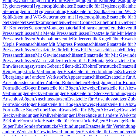
Fittings
Abdeckungen für Rohre
Befestigungen für Rohre
Befestigunge
Hygienesystem
Hygienespüleinheiten
Ersatzteile für Hygienespüleinhe
Steuerungen mit Hygienespülung
Ersatzteile für Spülkästen und WC
Spülkästen und WC-Steuerungen mit Hygienespülung
Ersatzteile fü
Netzteile
Netzwerkkomponenten
Geberit Connect Zubehör für Geberi
für Konverter
Sensoren
Montagematerial
Rohrarmaturen
Geradsitzventi
Pressanschlüssen
Mit Mepla Pressanschlüssen
Ersatzteile für Mit Mepl
Pressanschlüssen
Probenahmeventile
Entleerventile
Kugelhähne
Ersatzt
Mepla Pressanschlüssen
Mit Mapress Pressanschlüssen
Ersatzteile für
Pressanschlüssen
Ersatzteile für Mit FlowFit Pressanschlüssen
Mit Mep
Pressanschlüssen
Mit Gewindeanschlüssen
Ersatzteile für Mit Gewind
Pressanschlüssen
Wasserzählerstrecken für UP-Montage
Ersatzteile f
Entwässerungssysteme
Geberit Silent-db20
Rohre
Formstücke
Ersatztei
Reinigungsstücke
Verbindungen
Ersatzteile für Verbindungen
Schweiß
Übergänge auf andere Werkstoffe
Apparateanschlüsse
Ersatzteile für 
Anschlusssteckmuffen
Zubehör
Rohrschellen
Befestigungen für Rohrsc
Formstücke
Bögen
Ersatzteile für Bögen
Abzweige
Ersatzteile für Abz
Verbindungen
Steckverbindungen
Ersatzteile für Steckverbindungen
Kr
Anschlussbögen
Anschlussstutzen
Ersatzteile für Anschlussstutzen
Zub
Formstücke
Bögen
Ersatzteile für Bögen
Abzweige
Ersatzteile für Abz
Formstücke SuperTube
Bögen
Ersatzteile für Bögen
Abzweige
Ersatzte
Steckverbindungen
Krallverbindungen
Übergänge auf andere Werksto
PE
Rohre
Formstücke
Ersatzteile für Formstücke
Bögen
Abzweige
Redu
SuperTube
Sonderformstücke
Verbindungen
Ersatzteile für Verbindun
andere Werkstoffe
Gewindeverbindungen
Ersatzteile für Gewindever