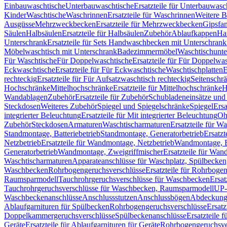
Einbauwaschtische
Unterbauwaschtische
Ersatzteile für Unterbauwasc
Kinder
Waschtische
Waschrinnen
Ersatzteile für Waschrinnen
Weitere 
Ausgüsse
Mehrzweckbecken
Ersatzteile für Mehrzweckbecken
Gipsfa
Säulen
Halbsäulen
Ersatzteile für Halbsäulen
Zubehör
Ablaufkappen
Ha
Unterschrank
Ersatzteile für Sets Handwaschbecken mit Unterschrank
Möbelwaschtisch mit Unterschrank
Badezimmermöbel
Waschtischunte
Für Waschtische
Für Doppelwaschtische
Ersatzteile für Für Doppelwa
Eckwaschtische
Ersatzteile für Für Eckwaschtische
Waschtischplatten
E
rechteckig
Ersatzteile für Für Aufsatzwaschtisch rechteckig
Seitenschr
Hochschränke
Mittelhochschränke
Ersatzteile für Mittelhochschränke
H
Wandablagen
Zubehör
Ersatzteile für Zubehör
Schubladeneinsätze un
Steckdosen
Weiteres Zubehör
Spiegel und Spiegelschränke
Spiegel
Ersa
integrierter Beleuchtung
Ersatzteile für Mit integrierter Beleuchtung
Oh
Zubehör
Steckdosen
Armaturen
Waschtischarmaturen
Ersatzteile für W
Standmontage, Batteriebetrieb
Standmontage, Generatorbetrieb
Ersatzt
Netzbetrieb
Ersatzteile für Wandmontage, Netzbetrieb
Wandmontage, Ba
Generatorbetrieb
Wandmontage, Zweigriffmischer
Ersatzteile für Wa
Waschtischarmaturen
Apparateanschlüsse für Waschplatz, Spülbecke
Waschbecken
Rohrbogengeruchsverschlüsse
Ersatzteile für Rohrboge
Raumsparmodell
Tauchrohrgeruchsverschlüsse für Waschbecken
Ersat
Tauchrohrgeruchsverschlüsse für Waschbecken, Raumsparmodell
UP-
Waschbeckenanschlüsse
Anschlussstutzen
Anschlussbögen
Abdeckung
Ablaufgarnituren für Spülbecken
Rohrbogengeruchsverschlüsse
Ersatz
Doppelkammergeruchsverschlüsse
Spülbeckenanschlüsse
Ersatzteile 
Geräte
Ersatzteile für Ablaufgarnituren für Geräte
Rohrbogengeruchsve