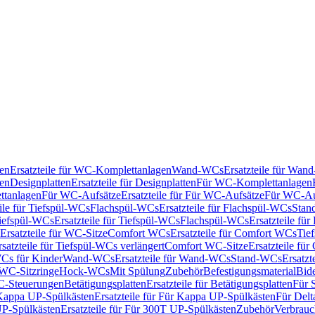
en
Ersatzteile für WC-Komplettanlagen
Wand-WCs
Ersatzteile für Wa
ken
Designplatten
Ersatzteile für Designplatten
Für WC-Komplettanlagen
tanlagen
Für WC-Aufsätze
Ersatzteile für Für WC-Aufsätze
Für WC-Au
eile für Tiefspül-WCs
Flachspül-WCs
Ersatzteile für Flachspül-WCs
Stan
iefspül-WCs
Ersatzteile für Tiefspül-WCs
Flachspül-WCs
Ersatzteile fü
Ersatzteile für WC-Sitze
Comfort WCs
Ersatzteile für Comfort WCs
Tie
rsatzteile für Tiefspül-WCs verlängert
Comfort WC-Sitze
Ersatzteile fü
WCs für Kinder
Wand-WCs
Ersatzteile für Wand-WCs
Stand-WCs
Ersatzt
r WC-Sitzringe
Hock-WCs
Mit Spülung
Zubehör
Befestigungsmaterial
Bide
C-Steuerungen
Betätigungsplatten
Ersatzteile für Betätigungsplatten
Für 
Kappa UP-Spülkästen
Ersatzteile für Für Kappa UP-Spülkästen
Für Delt
P-Spülkästen
Ersatzteile für Für 300T UP-Spülkästen
Zubehör
Verbrauc