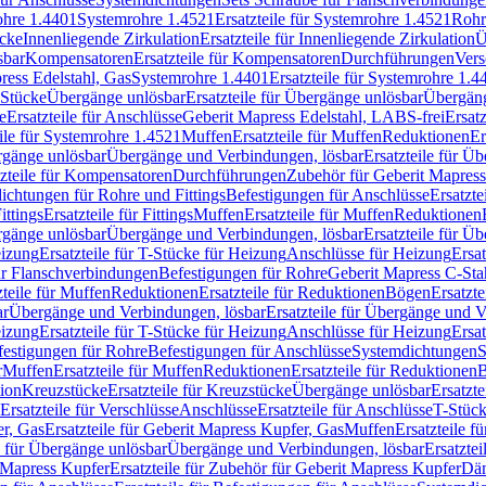
rohre 1.4401
Systemrohre 1.4521
Ersatzteile für Systemrohre 1.4521
Rohr
ücke
Innenliegende Zirkulation
Ersatzteile für Innenliegende Zirkulation
Ü
sbar
Kompensatoren
Ersatzteile für Kompensatoren
Durchführungen
Vers
press Edelstahl, Gas
Systemrohre 1.4401
Ersatzteile für Systemrohre 1.4
-Stücke
Übergänge unlösbar
Ersatzteile für Übergänge unlösbar
Übergäng
e
Ersatzteile für Anschlüsse
Geberit Mapress Edelstahl, LABS-frei
Ersat
eile für Systemrohre 1.4521
Muffen
Ersatzteile für Muffen
Reduktionen
Er
ergänge unlösbar
Übergänge und Verbindungen, lösbar
Ersatzteile für Ü
tzteile für Kompensatoren
Durchführungen
Zubehör für Geberit Mapress
ichtungen für Rohre und Fittings
Befestigungen für Anschlüsse
Ersatzte
ittings
Ersatzteile für Fittings
Muffen
Ersatzteile für Muffen
Reduktionen
ergänge unlösbar
Übergänge und Verbindungen, lösbar
Ersatzteile für Ü
eizung
Ersatzteile für T-Stücke für Heizung
Anschlüsse für Heizung
Ersat
ür Flanschverbindungen
Befestigungen für Rohre
Geberit Mapress C-Sta
zteile für Muffen
Reduktionen
Ersatzteile für Reduktionen
Bögen
Ersatzte
ar
Übergänge und Verbindungen, lösbar
Ersatzteile für Übergänge und 
eizung
Ersatzteile für T-Stücke für Heizung
Anschlüsse für Heizung
Ersat
festigungen für Rohre
Befestigungen für Anschlüsse
Systemdichtungen
S
r
Muffen
Ersatzteile für Muffen
Reduktionen
Ersatzteile für Reduktionen
tion
Kreuzstücke
Ersatzteile für Kreuzstücke
Übergänge unlösbar
Ersatzt
Ersatzteile für Verschlüsse
Anschlüsse
Ersatzteile für Anschlüsse
T-Stück
r, Gas
Ersatzteile für Geberit Mapress Kupfer, Gas
Muffen
Ersatzteile f
e für Übergänge unlösbar
Übergänge und Verbindungen, lösbar
Ersatzte
 Mapress Kupfer
Ersatzteile für Zubehör für Geberit Mapress Kupfer
Däm