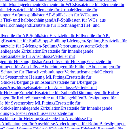
le für Montageelemente
Elemente für WCs
Ersatzteile für Elemente für
rinale
Ersatzteile für Elemente für Urinale
Elemente für
igungen
Aufputzspülkästen
AP-Spülkästen für WCs, aus
für Tief- und halbhochhängend
AP-Spülkästen für WCs, aus
ohre
Hochhängend
Ersatzteile für Hochhängend
Tief- und
llventile für AP-Spülkästen
Ersatzteile für Füllventile für AP-
ng
Ersatzteile für Spül-Stopp-Spülung
1-Mengen-Spülung
Ersatzteile für
satzteile für 2-Mengen-Spülung
Versorgungssysteme
Geberit
nenliegende Zirkulation
Ersatzteile für Innenliegende
sse
Ersatzteile für Anschlüsse
Verteiler mit
en für Heizung, lösbar
Anschlüsse für Heizung
Ersatzteile für
tungen für Anschlüsse
Abdichtungen für Fittings
Abdeckungen für
s Schraube für Flanschverbindungen
Verbrauchsmaterial
Geberit
e für Systemrohre Heizung ML
Fittings
Ersatzteile für
T-Stücke
Übergänge unlösbar
Ersatzteile für Übergänge
osen
Anschlüsse
Ersatzteile für Anschlüsse
Verteiler mit
für Heizung
Zubehör
Ersatzteile für Zubehör
Dämmungen für Rohre
ungen für Rohre
Schutzrohre und Einlegehilfen
Befestigungen für
ile für Systemrohre ML
Fittings
Ersatzteile für
T-Stücke
Innenliegende Zirkulation
Ersatzteile für Innenliegende
ndungen, lösbar
Verschlüsse
Ersatzteile für
schlüsse für Heizung
Ersatzteile für Anschlüsse für
s
Abdichtungen für Anschlüsse
Abdeckungen für Rohre
Befestigungen
en
Geberit Mapress Edelstahl
Geberit Mapress Edelstahl
Ersatzteile für