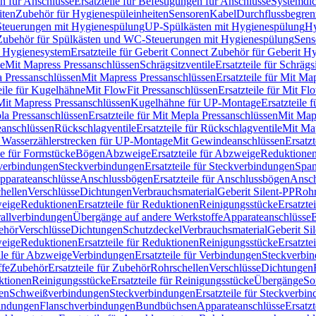
n für Anschlüsse
Ersatzteile für Befestigungen für Anschlüsse
Systemdi
iten
Zubehör für Hygienespüleinheiten
Sensoren
Kabel
Durchflussbegren
-Steuerungen mit Hygienespülung
UP-Spülkästen mit Hygienespülung
Hy
r Zubehör für Spülkästen und WC-Steuerungen mit Hygienespülung
Sens
t Hygienesystem
Ersatzteile für Geberit Connect Zubehör für Geberit 
le
Mit Mapress Pressanschlüssen
Schrägsitzventile
Ersatzteile für Schrägs
a Pressanschlüssen
Mit Mapress Pressanschlüssen
Ersatzteile für Mit Ma
eile für Kugelhähne
Mit FlowFit Pressanschlüssen
Ersatzteile für Mit F
 Mit Mapress Pressanschlüssen
Kugelhähne für UP-Montage
Ersatzteile
la Pressanschlüssen
Ersatzteile für Mit Mepla Pressanschlüssen
Mit Map
eanschlüssen
Rückschlagventile
Ersatzteile für Rückschlagventile
Mit Map
ür Wasserzählerstrecken für UP-Montage
Mit Gewindeanschlüssen
Ersatz
le für Formstücke
Bögen
Abzweige
Ersatzteile für Abzweige
Reduktione
verbindungen
Steckverbindungen
Ersatzteile für Steckverbindungen
Span
Apparateanschlüsse
Anschlussbögen
Ersatzteile für Anschlussbögen
Ansch
hellen
Verschlüsse
Dichtungen
Verbrauchsmaterial
Geberit Silent-PP
Roh
weige
Reduktionen
Ersatzteile für Reduktionen
Reinigungsstücke
Ersatzte
allverbindungen
Übergänge auf andere Werkstoffe
Apparateanschlüsse
E
ehör
Verschlüsse
Dichtungen
Schutzdeckel
Verbrauchsmaterial
Geberit Si
weige
Reduktionen
Ersatzteile für Reduktionen
Reinigungsstücke
Ersatzte
ile für Abzweige
Verbindungen
Ersatzteile für Verbindungen
Steckverbi
ffe
Zubehör
Ersatzteile für Zubehör
Rohrschellen
Verschlüsse
Dichtungen
ktionen
Reinigungsstücke
Ersatzteile für Reinigungsstücke
Übergänge
So
gen
Schweißverbindungen
Steckverbindungen
Ersatzteile für Steckverbi
bindungen
Flanschverbindungen
Bundbüchsen
Apparateanschlüsse
Ersatz