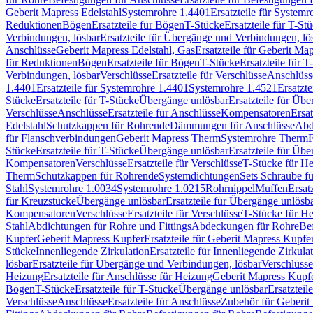
Geberit Mapress Edelstahl
Systemrohre 1.4401
Ersatzteile für System
Reduktionen
Bögen
Ersatzteile für Bögen
T-Stücke
Ersatzteile für T-St
Verbindungen, lösbar
Ersatzteile für Übergänge und Verbindungen, lö
Anschlüsse
Geberit Mapress Edelstahl, Gas
Ersatzteile für Geberit Ma
für Reduktionen
Bögen
Ersatzteile für Bögen
T-Stücke
Ersatzteile für T
Verbindungen, lösbar
Verschlüsse
Ersatzteile für Verschlüsse
Anschlüss
1.4401
Ersatzteile für Systemrohre 1.4401
Systemrohre 1.4521
Ersatzt
Stücke
Ersatzteile für T-Stücke
Übergänge unlösbar
Ersatzteile für Üb
Verschlüsse
Anschlüsse
Ersatzteile für Anschlüsse
Kompensatoren
Ersa
Edelstahl
Schutzkappen für Rohrende
Dämmungen für Anschlüsse
Abd
für Flanschverbindungen
Geberit Mapress Therm
Systemrohre Therm
F
Stücke
Ersatzteile für T-Stücke
Übergänge unlösbar
Ersatzteile für Üb
Kompensatoren
Verschlüsse
Ersatzteile für Verschlüsse
T-Stücke für H
Therm
Schutzkappen für Rohrende
Systemdichtungen
Sets Schraube f
Stahl
Systemrohre 1.0034
Systemrohre 1.0215
Rohrnippel
Muffen
Ersat
für Kreuzstücke
Übergänge unlösbar
Ersatzteile für Übergänge unlösb
Kompensatoren
Verschlüsse
Ersatzteile für Verschlüsse
T-Stücke für H
Stahl
Abdichtungen für Rohre und Fittings
Abdeckungen für Rohre
Be
Kupfer
Geberit Mapress Kupfer
Ersatzteile für Geberit Mapress Kupfe
Stücke
Innenliegende Zirkulation
Ersatzteile für Innenliegende Zirkula
lösbar
Ersatzteile für Übergänge und Verbindungen, lösbar
Verschlüsse
Heizung
Ersatzteile für Anschlüsse für Heizung
Geberit Mapress Kupfe
Bögen
T-Stücke
Ersatzteile für T-Stücke
Übergänge unlösbar
Ersatzteil
Verschlüsse
Anschlüsse
Ersatzteile für Anschlüsse
Zubehör für Geberit