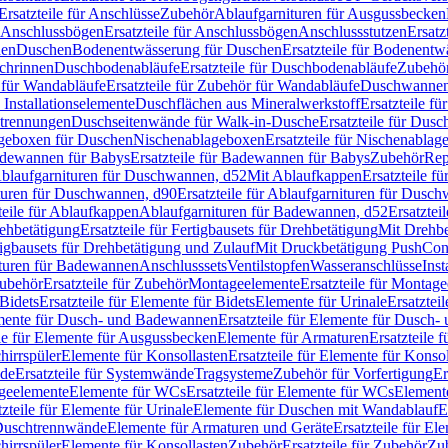
Ersatzteile für Anschlüsse
Zubehör
Ablaufgarnituren für Ausgussbecken
Anschlussbögen
Ersatzteile für Anschlussbögen
Anschlussstutzen
Ersatz
nen
Duschen
Bodenentwässerung für Duschen
Ersatzteile für Bodenent
schrinnen
Duschbodenabläufe
Ersatzteile für Duschbodenabläufe
Zubehör
für Wandabläufe
Ersatzteile für Zubehör für Wandabläufe
Duschwannen
Installationselemente
Duschflächen aus Mineralwerkstoff
Ersatzteile f
btrennungen
Duschseitenwände für Walk-in-Dusche
Ersatzteile für Dus
lageboxen für Duschen
Nischenablageboxen
Ersatzteile für Nischenabla
dewannen für Babys
Ersatzteile für Badewannen für Babys
Zubehör
Rep
 Ablaufgarnituren für Duschwannen, d52
Mit Ablaufkappen
Ersatzteile f
turen für Duschwannen, d90
Ersatzteile für Ablaufgarnituren für Dusc
teile für Ablaufkappen
Ablaufgarnituren für Badewannen, d52
Ersatztei
rehbetätigung
Ersatzteile für Fertigbausets für Drehbetätigung
Mit Drehbe
rtigbausets für Drehbetätigung und Zulauf
Mit Druckbetätigung PushCon
ituren für Badewannen
Anschlusssets
Ventilstopfen
Wasseranschlüsse
Inst
ubehör
Ersatzteile für Zubehör
Montageelemente
Ersatzteile für Montag
Bidets
Ersatzteile für Elemente für Bidets
Elemente für Urinale
Ersatztei
mente für Dusch- und Badewannen
Ersatzteile für Elemente für Dusch
ile für Elemente für Ausgussbecken
Elemente für Armaturen
Ersatzteile 
hirrspüler
Elemente für Konsollasten
Ersatzteile für Elemente für Konso
de
Ersatzteile für Systemwände
Tragsysteme
Zubehör für Vorfertigung
Er
ageelemente
Elemente für WCs
Ersatzteile für Elemente für WCs
Element
tzteile für Elemente für Urinale
Elemente für Duschen mit Wandablauf
E
r Duschtrennwände
Elemente für Armaturen und Geräte
Ersatzteile für E
hirrspüler
Elemente für Konsollasten
Zubehör
Ersatzteile für Zubehör
Zu