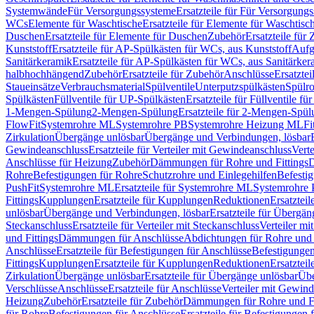
Systemwände
Für Versorgungssysteme
Ersatzteile für Für Versorgung
WCs
Elemente für Waschtische
Ersatzteile für Elemente für Waschtisc
Duschen
Ersatzteile für Elemente für Duschen
Zubehör
Ersatzteile für
Kunststoff
Ersatzteile für AP-Spülkästen für WCs, aus Kunststoff
Aufg
Sanitärkeramik
Ersatzteile für AP-Spülkästen für WCs, aus Sanitärker
halbhochhängend
Zubehör
Ersatzteile für Zubehör
Anschlüsse
Ersatztei
Staueinsätze
Verbrauchsmaterial
Spülventile
Unterputzspülkästen
Spülr
Spülkästen
Füllventile für UP-Spülkästen
Ersatzteile für Füllventile f
1-Mengen-Spülung
2-Mengen-Spülung
Ersatzteile für 2-Mengen-Spül
FlowFit
Systemrohre ML
Systemrohre PB
Systemrohre Heizung ML
Fi
Zirkulation
Übergänge unlösbar
Übergänge und Verbindungen, lösbar
Gewindeanschluss
Ersatzteile für Verteiler mit Gewindeanschluss
Verte
Anschlüsse für Heizung
Zubehör
Dämmungen für Rohre und Fittings
D
Rohre
Befestigungen für Rohre
Schutzrohre und Einlegehilfen
Befesti
PushFit
Systemrohre ML
Ersatzteile für Systemrohre ML
Systemrohre
Fittings
Kupplungen
Ersatzteile für Kupplungen
Reduktionen
Ersatztei
unlösbar
Übergänge und Verbindungen, lösbar
Ersatzteile für Übergä
Steckanschluss
Ersatzteile für Verteiler mit Steckanschluss
Verteiler m
und Fittings
Dämmungen für Anschlüsse
Abdichtungen für Rohre und 
Anschlüsse
Ersatzteile für Befestigungen für Anschlüsse
Befestigungen 
Fittings
Kupplungen
Ersatzteile für Kupplungen
Reduktionen
Ersatztei
Zirkulation
Übergänge unlösbar
Ersatzteile für Übergänge unlösbar
Übe
Verschlüsse
Anschlüsse
Ersatzteile für Anschlüsse
Verteiler mit Gewin
Heizung
Zubehör
Ersatzteile für Zubehör
Dämmungen für Rohre und Fi
für Rohre
Befestigungen für Anschlüsse
Ersatzteile für Befestigungen 