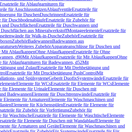
Ersatzteile für Ablaufgarnituren für
teile für Anschlussstutzen
Ablaufventile
Ersatzteile für
wässerung für Duschen
Duschrinnen
Ersatzteile für
 für Duschbodenabläufe
Ersatzteile für Zubehör für
 und Duschflächen
Ersatzteile für Duschwannen und
ür Duschflächen aus Mineralwerkstoff
Montageelemente
Ersatzteile für
chseitenwände für Walk-in-Dusche
Zubehör
Ersatzteile für
geboxen
Zubehör
Badewannen
Badewannen aus
aratursets
Weiteres Zubehör
Apparateanschlüsse für Duschen und
ür Mit Ablaufkappen
Ohne Ablaufkappen
Ersatzteile für Ohne
hwannen, d90
Mit Ablaufkappen
Ersatzteile für Mit Ablaufkappen
Ohne
le für Ablaufgarnituren für Badewannen, d52
Mit
tätigung und Zulauf
Ersatzteile für Mit Drehbetätigung und
trol
Ersatzteile für Mit Druckbetätigung PushControl
Mit
allations- und Spülsysteme
Geberit Duofix
Systemwände
Ersatzteile für
eelemente
Elemente für WCs
Ersatzteile für Elemente für WCs
Elemente
le für Elemente für Urinale
Elemente für Duschen mit
- und Badewannen
Elemente für Duschtrennwände
Ersatzteile für
für Elemente für Armaturen
Elemente für Waschmaschinen und
llasten
Elemente für Küchenspülen
Ersatzteile für Elemente für
satzteile für Zubehör für Vorfertigung
Zubehör für
e für Waschtische
Ersatzteile für Elemente für Waschtische
Elemente
rsatzteile für Elemente für Duschen mit Wandablauf
Elemente für
lemente für Armaturen und Geräte
Elemente für Waschmaschinen und
behör
Ersatzteile für Zubehör
Für Systemwände
Ersatzteile für Für