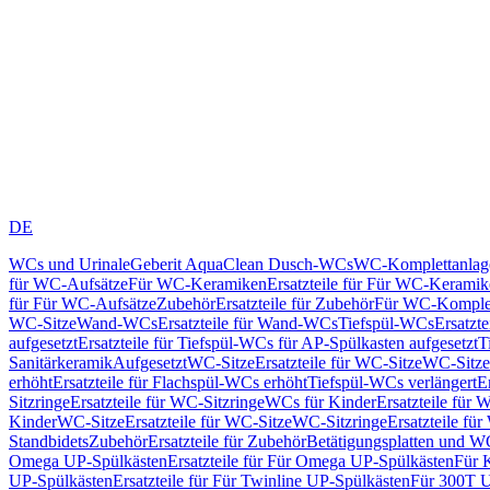
DE
WCs und Urinale
Geberit AquaClean Dusch-WCs
WC-Komplettanlag
für WC-Aufsätze
Für WC-Keramiken
Ersatzteile für Für WC-Kerami
für Für WC-Aufsätze
Zubehör
Ersatzteile für Zubehör
Für WC-Komplet
WC-Sitze
Wand-WCs
Ersatzteile für Wand-WCs
Tiefspül-WCs
Ersatzt
aufgesetzt
Ersatzteile für Tiefspül-WCs für AP-Spülkasten aufgesetzt
T
Sanitärkeramik
Aufgesetzt
WC-Sitze
Ersatzteile für WC-Sitze
WC-Sitze
erhöht
Ersatzteile für Flachspül-WCs erhöht
Tiefspül-WCs verlängert
E
Sitzringe
Ersatzteile für WC-Sitzringe
WCs für Kinder
Ersatzteile für 
Kinder
WC-Sitze
Ersatzteile für WC-Sitze
WC-Sitzringe
Ersatzteile fü
Standbidets
Zubehör
Ersatzteile für Zubehör
Betätigungsplatten und W
Omega UP-Spülkästen
Ersatzteile für Für Omega UP-Spülkästen
Für 
UP-Spülkästen
Ersatzteile für Für Twinline UP-Spülkästen
Für 300T U