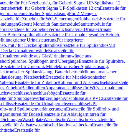
atzteile für Für Netzbetrieb, für Geberit Sigma UP-Spülkästen 12
tteriebetrieb, für Geberit Sigma UP-Spülkästen 12 cm
Ersatzteile für
gen mit pneumatischer Spülauslösung
Für 2-Mengen-
satzteile für Zubehör für WC-Steuerungen
Rohbausets
Ersatzteile für
bindungen
Geberit Monolith Sanitärmodule
Sanitärmodule für
hör
Ersatzteile für Zubehör
Verbrauchsmaterial
Urinale
Urinale,
lter Betrieb, spülrandlos
Ersatzteile für Urinale, gespülter Betrieb,
Mit integrierter Urinalsteuerung
Für integrierte
rieb, mit / für Deckel
Spülrandlos
Ersatzteile für Spülrandlos
Mit
e Deckel
Urinaltrennwände
Ersatzteile für
r Urinaltrennwände aus Glas
Urinaltrennwände aus
ehör
Spülrohre, Spülbögen und Übergänge
Ersatzteile für Spülrohre,
z
Ersatzteile für Unterputz
Mit elektronischer Spülauslösung,
 elektronischer Spülauslösung, Batteriebetrieb
Mit pneumatischer
ülauslösung, Netzbetrieb
Ersatzteile für Mit elektronischer
Zubehör
Ersatzteile für Zubehör
Rohbau- und Austauschsets
Ersatzteile
ges Zubehör
Bedienhilfen
Apparateanschlüsse für WCs, Urinale und
ruchsverschlüsse
Anschlussbögen
Ersatzteile für
teile für Spülbogenverlängerungen
Anschlüsse aus PVC
Ersatzteile für
schlüsse
Ersatzteile für Urinalgeruchsverschlüsse
UP-
rohr- und Spülbogenverlängerungen
Ersatzteile für Spülrohr- und
fgarnituren für Bidets
Ersatzteile für Ablaufgarnituren für
e
Dichtungen
Waschplatz
Waschtische
Waschtische
Ersatzteile für
atzteile für Aufsatzwaschtische
Handwaschbecken
Ersatzteile für
htische
Ersatzteile für