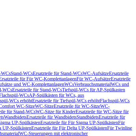
nd-WCs
Stand-WCs
Ersatzteile für Stand-WCs
WC-Aufsätze
Ersatzteile
Ersatzteile für Für WC-Komplettanlagen
Für WC-Aufsätze
Ersatzteile
fsätze und WC-Komplettanlagen
WCs
Verbrauchsmaterial
WCs und
d-WCs
Ersatzteile für Stand-WCs
Tiefspül-WCs für AP-Spülkasten
r Flachspül-WCs
AP-Spülkästen für WCs, aus
fspül-WCs erhöht
Ersatzteile für Tiefspül-WCs erhöht
Flachspül-WCs
r Comfort WC-Sitze
WC-Sitze
Ersatzteile für WC-Sitze
WC-
eile für Stand-WCs
WC-Sitze für Kinder
Ersatzteile für WC-Sitze für
ts
Wandbidets
Ersatzteile für Wandbidets
Standbidets
Ersatzteile für
Sigma UP-Spülkästen
Ersatzteile für Für Sigma UP-Spülkästen
Für
a UP-Spülkästen
Ersatzteile für Für Delta UP-Spülkästen
Für Twinline
hsmaterial
WC-Steuerungen mit elektronischer