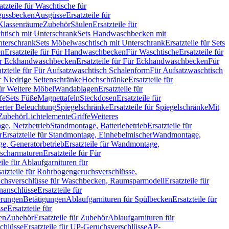
atzteile für Waschtische für
sgussbecken
Ausgüsse
Ersatzteile für
r Klassenräume
Zubehör
Säulen
Ersatzteile für
htisch mit Unterschrank
Sets Handwaschbecken mit
Unterschrank
Sets Möbelwaschtisch mit Unterschrank
Ersatzteile für Sets
en
Ersatzteile für Für Handwaschbecken
Für Waschtische
Ersatzteile für
r Eckhandwaschbecken
Ersatzteile für Für Eckhandwaschbecken
Für
atzteile für Für Aufsatzwaschtisch Schalenform
Für Aufsatzwaschtisch
ür Niedrige Seitenschränke
Hochschränke
Ersatzteile für
für Weitere Möbel
Wandablagen
Ersatzteile für
fe
Sets Füße
Magnettafeln
Steckdosen
Ersatzteile für
ierter Beleuchtung
Spiegelschränke
Ersatzteile für Spiegelschränke
Mit
Zubehör
Lichtelemente
Griffe
Weiteres
age, Netzbetrieb
Standmontage, Batteriebetrieb
Ersatzteile für
r
Ersatzteile für Standmontage, Einhebelmischer
Wandmontage,
, Generatorbetrieb
Ersatzteile für Wandmontage,
ischarmaturen
Ersatzteile für Für
eile für Ablaufgarnituren für
satzteile für Rohrbogengeruchsverschlüsse,
chsverschlüsse für Waschbecken, Raumsparmodell
Ersatzteile für
anschlüsse
Ersatzteile für
erungen
Betätigungen
Ablaufgarnituren für Spülbecken
Ersatzteile für
se
Ersatzteile für
en
Zubehör
Ersatzteile für Zubehör
Ablaufgarnituren für
chlüsse
Ersatzteile für UP-Geruchsverschlüsse
AP-