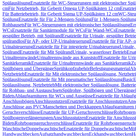
Spülauslösung
Ersatzteile für WC-Steuerungen mit elektronischer Spü
cm
Für Netzbetrieb, für Geberit Omega UP-Spülkästen 12 cm
Ersatzte
Für Batteriebetrieb, für Geberit Sigma UP-Spülkästen 12 cm
WC-Steue
Spülung
Ersatzteile für Für 2-Mengen-Spülung
Für 1-Mengen-Spülun
Rohbausets
Für WC-Steuerungen mit elektronischer Spülauslösung
Er
WCs
Ersatzteile für Sanitärmodule für WCs
Für Wand-WCs
Ersatztei
gespülter Betrieb, mit Spülrand
Ersatzteile für Urinale, gespülter Betr
spülrandlos
Für AP- oder UP-Urinalsteuerung
Ersatzteile für Für AP-
Urinalsteuerung
Ersatzteile für Für integrierte Urinalsteuerung
Urinale,
Spülrand
Ersatzteile für Mit Spülrand
Urinale, wasserloser Betrieb
Ersat
Urinaltrennwände
Urinaltrennwände aus Kunststoff
Ersatzteile für Ur
Sanitärkeramik
Ersatzteile für Urinaltrennwände aus Sanitärkeramik
Zu
Spülbögen und Übergänge
Sprühkopfzubehör
Befestigungsmaterial
Abl
Netzbetrieb
Ersatzteile für Mit elektronischer Spülauslösung, Netzbetr
Spülauslösung
Ersatzteile für Mit pneumatischer Spülauslösung
Basic
E
Spülauslösung, Netzbetrieb
Mit elektronischer Spülauslösung, Batterie
für Rohbau- und Austauschsets
Spülrohre, Spülbögen und Übergänge
Bidets
Ablaufgarnituren für WCs und Ausgüsse
Ersatzteile für Ablau
Anschlussbögen
Anschlussstutzen
Ersatzteile für Anschlussstutzen
Ansc
Anschlüsse aus PVC
Manschetten und Deckkappen
Ablaufgarnituren 
Geruchsverschlüsse
Ersatzteile für UP-Geruchsverschlüsse
Rohrbogeng
Spülbogenverlängerungen
Anschlussstutzen
Ersatzteile für Anschlusss
Bidets
Rohrbogengeruchsverschlüsse
Ersatzteile für Rohrbogengeruch
Waschtische
Doppelwaschtische
Ersatzteile für Doppelwaschtische
Möb
Handwaschbecken
Aufsatzhandwaschbecken
Eckhandwaschbecken
H