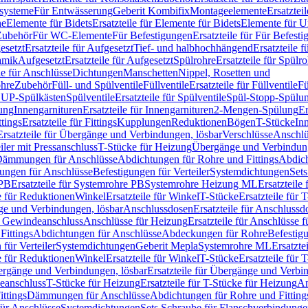
ssysteme
Für Entwässerung
Geberit Kombifix
Montageelemente
Ersatztei
he
Elemente für Bidets
Ersatzteile für Elemente für Bidets
Elemente für U
 Zubehör
Für WC-Elemente
Für Befestigungen
Ersatzteile für Für Befest
esetzt
Ersatzteile für Aufgesetzt
Tief- und halbhochhängend
Ersatzteile 
amik
Aufgesetzt
Ersatzteile für Aufgesetzt
Spülrohre
Ersatzteile für Spülr
le für Anschlüsse
Dichtungen
Manschetten
Nippel, Rosetten und
ohre
Zubehör
Füll- und Spülventile
Füllventile
Ersatzteile für Füllventile
Fü
ür UP-Spülkästen
Spülventile
Ersatzteile für Spülventile
Spül-Stopp-Spülu
ung
Innengarnituren
Ersatzteile für Innengarnituren
2-Mengen-Spülung
Er
ttings
Ersatzteile für Fittings
Kupplungen
Reduktionen
Bögen
T-Stücke
In
Ersatzteile für Übergänge und Verbindungen, lösbar
Verschlüsse
Anschlü
iler mit Pressanschluss
T-Stücke für Heizung
Übergänge und Verbindung
ämmungen für Anschlüsse
Abdichtungen für Rohre und Fittings
Abdich
gungen für Anschlüsse
Befestigungen für Verteiler
Systemdichtungen
Set
 PB
Ersatzteile für Systemrohre PB
Systemrohre Heizung ML
Ersatzteil
le für Reduktionen
Winkel
Ersatzteile für Winkel
T-Stücke
Ersatzteile für 
nge und Verbindungen, lösbar
Anschlussdosen
Ersatzteile für Anschlussd
it Gewindeanschluss
Anschlüsse für Heizung
Ersatzteile für Anschlüsse 
Fittings
Abdichtungen für Anschlüsse
Abdeckungen für Rohre
Befestig
für Verteiler
Systemdichtungen
Geberit Mepla
Systemrohre ML
Ersatzte
le für Reduktionen
Winkel
Ersatzteile für Winkel
T-Stücke
Ersatzteile für 
rgänge und Verbindungen, lösbar
Ersatzteile für Übergänge und Verbi
deanschluss
T-Stücke für Heizung
Ersatzteile für T-Stücke für Heizung
An
ttings
Dämmungen für Anschlüsse
Abdichtungen für Rohre und Fitting
für Anschlüsse
Systemdichtungen
Sets Schraube für Flanschverbindung