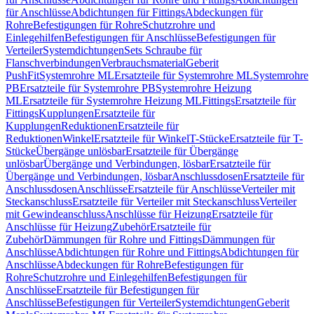
für Anschlüsse
Abdichtungen für Fittings
Abdeckungen für
Rohre
Befestigungen für Rohre
Schutzrohre und
Einlegehilfen
Befestigungen für Anschlüsse
Befestigungen für
Verteiler
Systemdichtungen
Sets Schraube für
Flanschverbindungen
Verbrauchsmaterial
Geberit
PushFit
Systemrohre ML
Ersatzteile für Systemrohre ML
Systemrohre
PB
Ersatzteile für Systemrohre PB
Systemrohre Heizung
ML
Ersatzteile für Systemrohre Heizung ML
Fittings
Ersatzteile für
Fittings
Kupplungen
Ersatzteile für
Kupplungen
Reduktionen
Ersatzteile für
Reduktionen
Winkel
Ersatzteile für Winkel
T-Stücke
Ersatzteile für T-
Stücke
Übergänge unlösbar
Ersatzteile für Übergänge
unlösbar
Übergänge und Verbindungen, lösbar
Ersatzteile für
Übergänge und Verbindungen, lösbar
Anschlussdosen
Ersatzteile für
Anschlussdosen
Anschlüsse
Ersatzteile für Anschlüsse
Verteiler mit
Steckanschluss
Ersatzteile für Verteiler mit Steckanschluss
Verteiler
mit Gewindeanschluss
Anschlüsse für Heizung
Ersatzteile für
Anschlüsse für Heizung
Zubehör
Ersatzteile für
Zubehör
Dämmungen für Rohre und Fittings
Dämmungen für
Anschlüsse
Abdichtungen für Rohre und Fittings
Abdichtungen für
Anschlüsse
Abdeckungen für Rohre
Befestigungen für
Rohre
Schutzrohre und Einlegehilfen
Befestigungen für
Anschlüsse
Ersatzteile für Befestigungen für
Anschlüsse
Befestigungen für Verteiler
Systemdichtungen
Geberit