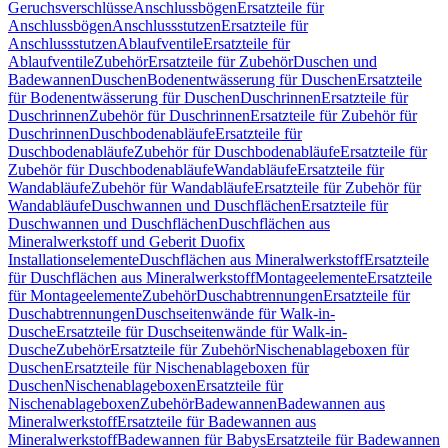
Geruchsverschlüsse
Anschlussbögen
Ersatzteile für
Anschlussbögen
Anschlussstutzen
Ersatzteile für
Anschlussstutzen
Ablaufventile
Ersatzteile für
Ablaufventile
Zubehör
Ersatzteile für Zubehör
Duschen und
Badewannen
Duschen
Bodenentwässerung für Duschen
Ersatzteile
für Bodenentwässerung für Duschen
Duschrinnen
Ersatzteile für
Duschrinnen
Zubehör für Duschrinnen
Ersatzteile für Zubehör für
Duschrinnen
Duschbodenabläufe
Ersatzteile für
Duschbodenabläufe
Zubehör für Duschbodenabläufe
Ersatzteile für
Zubehör für Duschbodenabläufe
Wandabläufe
Ersatzteile für
Wandabläufe
Zubehör für Wandabläufe
Ersatzteile für Zubehör für
Wandabläufe
Duschwannen und Duschflächen
Ersatzteile für
Duschwannen und Duschflächen
Duschflächen aus
Mineralwerkstoff und Geberit Duofix
Installationselemente
Duschflächen aus Mineralwerkstoff
Ersatzteile
für Duschflächen aus Mineralwerkstoff
Montageelemente
Ersatzteile
für Montageelemente
Zubehör
Duschabtrennungen
Ersatzteile für
Duschabtrennungen
Duschseitenwände für Walk-in-
Dusche
Ersatzteile für Duschseitenwände für Walk-in-
Dusche
Zubehör
Ersatzteile für Zubehör
Nischenablageboxen für
Duschen
Ersatzteile für Nischenablageboxen für
Duschen
Nischenablageboxen
Ersatzteile für
Nischenablageboxen
Zubehör
Badewannen
Badewannen aus
Mineralwerkstoff
Ersatzteile für Badewannen aus
Mineralwerkstoff
Badewannen für Babys
Ersatzteile für Badewannen