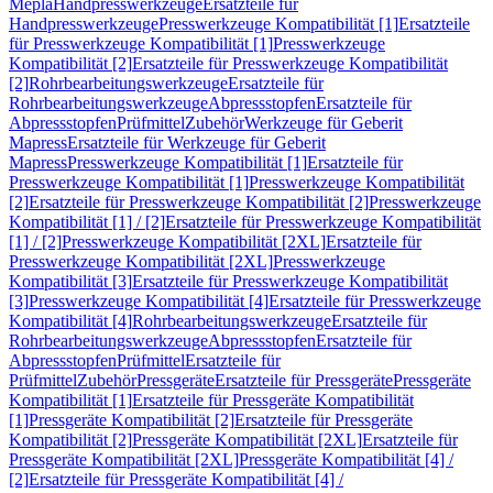
Mepla
Handpresswerkzeuge
Ersatzteile für
Handpresswerkzeuge
Presswerkzeuge Kompatibilität [1]
Ersatzteile
für Presswerkzeuge Kompatibilität [1]
Presswerkzeuge
Kompatibilität [2]
Ersatzteile für Presswerkzeuge Kompatibilität
[2]
Rohrbearbeitungswerkzeuge
Ersatzteile für
Rohrbearbeitungswerkzeuge
Abpressstopfen
Ersatzteile für
Abpressstopfen
Prüfmittel
Zubehör
Werkzeuge für Geberit
Mapress
Ersatzteile für Werkzeuge für Geberit
Mapress
Presswerkzeuge Kompatibilität [1]
Ersatzteile für
Presswerkzeuge Kompatibilität [1]
Presswerkzeuge Kompatibilität
[2]
Ersatzteile für Presswerkzeuge Kompatibilität [2]
Presswerkzeuge
Kompatibilität [1] / [2]
Ersatzteile für Presswerkzeuge Kompatibilität
[1] / [2]
Presswerkzeuge Kompatibilität [2XL]
Ersatzteile für
Presswerkzeuge Kompatibilität [2XL]
Presswerkzeuge
Kompatibilität [3]
Ersatzteile für Presswerkzeuge Kompatibilität
[3]
Presswerkzeuge Kompatibilität [4]
Ersatzteile für Presswerkzeuge
Kompatibilität [4]
Rohrbearbeitungswerkzeuge
Ersatzteile für
Rohrbearbeitungswerkzeuge
Abpressstopfen
Ersatzteile für
Abpressstopfen
Prüfmittel
Ersatzteile für
Prüfmittel
Zubehör
Pressgeräte
Ersatzteile für Pressgeräte
Pressgeräte
Kompatibilität [1]
Ersatzteile für Pressgeräte Kompatibilität
[1]
Pressgeräte Kompatibilität [2]
Ersatzteile für Pressgeräte
Kompatibilität [2]
Pressgeräte Kompatibilität [2XL]
Ersatzteile für
Pressgeräte Kompatibilität [2XL]
Pressgeräte Kompatibilität [4] /
[2]
Ersatzteile für Pressgeräte Kompatibilität [4] /