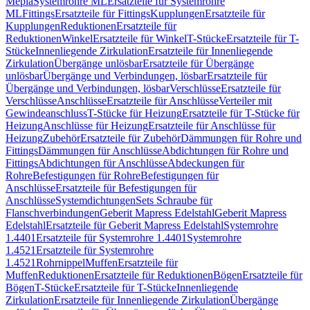
Mepla
Systemrohre ML
Ersatzteile für Systemrohre
ML
Fittings
Ersatzteile für Fittings
Kupplungen
Ersatzteile für
Kupplungen
Reduktionen
Ersatzteile für
Reduktionen
Winkel
Ersatzteile für Winkel
T-Stücke
Ersatzteile für T-
Stücke
Innenliegende Zirkulation
Ersatzteile für Innenliegende
Zirkulation
Übergänge unlösbar
Ersatzteile für Übergänge
unlösbar
Übergänge und Verbindungen, lösbar
Ersatzteile für
Übergänge und Verbindungen, lösbar
Verschlüsse
Ersatzteile für
Verschlüsse
Anschlüsse
Ersatzteile für Anschlüsse
Verteiler mit
Gewindeanschluss
T-Stücke für Heizung
Ersatzteile für T-Stücke für
Heizung
Anschlüsse für Heizung
Ersatzteile für Anschlüsse für
Heizung
Zubehör
Ersatzteile für Zubehör
Dämmungen für Rohre und
Fittings
Dämmungen für Anschlüsse
Abdichtungen für Rohre und
Fittings
Abdichtungen für Anschlüsse
Abdeckungen für
Rohre
Befestigungen für Rohre
Befestigungen für
Anschlüsse
Ersatzteile für Befestigungen für
Anschlüsse
Systemdichtungen
Sets Schraube für
Flanschverbindungen
Geberit Mapress Edelstahl
Geberit Mapress
Edelstahl
Ersatzteile für Geberit Mapress Edelstahl
Systemrohre
1.4401
Ersatzteile für Systemrohre 1.4401
Systemrohre
1.4521
Ersatzteile für Systemrohre
1.4521
Rohrnippel
Muffen
Ersatzteile für
Muffen
Reduktionen
Ersatzteile für Reduktionen
Bögen
Ersatzteile für
Bögen
T-Stücke
Ersatzteile für T-Stücke
Innenliegende
Zirkulation
Ersatzteile für Innenliegende Zirkulation
Übergänge