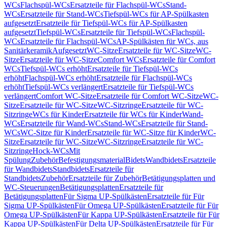
WCs
Flachspül-WCs
Ersatzteile für Flachspül-WCs
Stand-
WCs
Ersatzteile für Stand-WCs
Tiefspül-WCs für AP-Spülkasten
aufgesetzt
Ersatzteile für Tiefspül-WCs für AP-Spülkasten
aufgesetzt
Tiefspül-WCs
Ersatzteile für Tiefspül-WCs
Flachspül-
WCs
Ersatzteile für Flachspül-WCs
AP-Spülkästen für WCs, aus
Sanitärkeramik
Aufgesetzt
WC-Sitze
Ersatzteile für WC-Sitze
WC-
Sitze
Ersatzteile für WC-Sitze
Comfort WCs
Ersatzteile für Comfort
WCs
Tiefspül-WCs erhöht
Ersatzteile für Tiefspül-WCs
erhöht
Flachspül-WCs erhöht
Ersatzteile für Flachspül-WCs
erhöht
Tiefspül-WCs verlängert
Ersatzteile für Tiefspül-WCs
verlängert
Comfort WC-Sitze
Ersatzteile für Comfort WC-Sitze
WC-
Sitze
Ersatzteile für WC-Sitze
WC-Sitzringe
Ersatzteile für WC-
Sitzringe
WCs für Kinder
Ersatzteile für WCs für Kinder
Wand-
WCs
Ersatzteile für Wand-WCs
Stand-WCs
Ersatzteile für Stand-
WCs
WC-Sitze für Kinder
Ersatzteile für WC-Sitze für Kinder
WC-
Sitze
Ersatzteile für WC-Sitze
WC-Sitzringe
Ersatzteile für WC-
Sitzringe
Hock-WCs
Mit
Spülung
Zubehör
Befestigungsmaterial
Bidets
Wandbidets
Ersatzteile
für Wandbidets
Standbidets
Ersatzteile für
Standbidets
Zubehör
Ersatzteile für Zubehör
Betätigungsplatten und
WC-Steuerungen
Betätigungsplatten
Ersatzteile für
Betätigungsplatten
Für Sigma UP-Spülkästen
Ersatzteile für Für
Sigma UP-Spülkästen
Für Omega UP-Spülkästen
Ersatzteile für Für
Omega UP-Spülkästen
Für Kappa UP-Spülkästen
Ersatzteile für Für
Kappa UP-Spülkästen
Für Delta UP-Spülkästen
Ersatzteile für Für