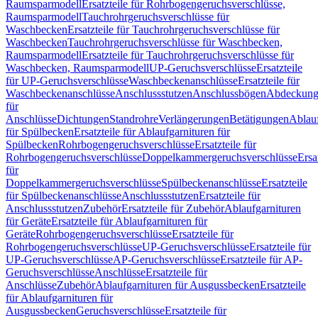
Raumsparmodell
Ersatzteile für Rohrbogengeruchsverschlüsse,
Raumsparmodell
Tauchrohrgeruchsverschlüsse für
Waschbecken
Ersatzteile für Tauchrohrgeruchsverschlüsse für
Waschbecken
Tauchrohrgeruchsverschlüsse für Waschbecken,
Raumsparmodell
Ersatzteile für Tauchrohrgeruchsverschlüsse für
Waschbecken, Raumsparmodell
UP-Geruchsverschlüsse
Ersatzteile
für UP-Geruchsverschlüsse
Waschbeckenanschlüsse
Ersatzteile für
Waschbeckenanschlüsse
Anschlussstutzen
Anschlussbögen
Abdeckung
für
Anschlüsse
Dichtungen
Standrohre
Verlängerungen
Betätigungen
Ablauf
für Spülbecken
Ersatzteile für Ablaufgarnituren für
Spülbecken
Rohrbogengeruchsverschlüsse
Ersatzteile für
Rohrbogengeruchsverschlüsse
Doppelkammergeruchsverschlüsse
Ersa
für
Doppelkammergeruchsverschlüsse
Spülbeckenanschlüsse
Ersatzteile
für Spülbeckenanschlüsse
Anschlussstutzen
Ersatzteile für
Anschlussstutzen
Zubehör
Ersatzteile für Zubehör
Ablaufgarnituren
für Geräte
Ersatzteile für Ablaufgarnituren für
Geräte
Rohrbogengeruchsverschlüsse
Ersatzteile für
Rohrbogengeruchsverschlüsse
UP-Geruchsverschlüsse
Ersatzteile für
UP-Geruchsverschlüsse
AP-Geruchsverschlüsse
Ersatzteile für AP-
Geruchsverschlüsse
Anschlüsse
Ersatzteile für
Anschlüsse
Zubehör
Ablaufgarnituren für Ausgussbecken
Ersatzteile
für Ablaufgarnituren für
Ausgussbecken
Geruchsverschlüsse
Ersatzteile für