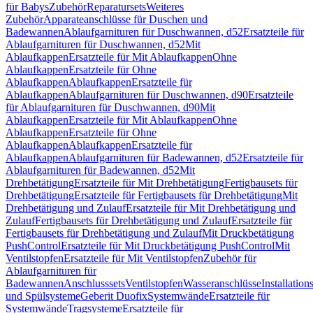
für Babys
Zubehör
Reparatursets
Weiteres
Zubehör
Apparateanschlüsse für Duschen und
Badewannen
Ablaufgarnituren für Duschwannen, d52
Ersatzteile für
Ablaufgarnituren für Duschwannen, d52
Mit
Ablaufkappen
Ersatzteile für Mit Ablaufkappen
Ohne
Ablaufkappen
Ersatzteile für Ohne
Ablaufkappen
Ablaufkappen
Ersatzteile für
Ablaufkappen
Ablaufgarnituren für Duschwannen, d90
Ersatzteile
für Ablaufgarnituren für Duschwannen, d90
Mit
Ablaufkappen
Ersatzteile für Mit Ablaufkappen
Ohne
Ablaufkappen
Ersatzteile für Ohne
Ablaufkappen
Ablaufkappen
Ersatzteile für
Ablaufkappen
Ablaufgarnituren für Badewannen, d52
Ersatzteile für
Ablaufgarnituren für Badewannen, d52
Mit
Drehbetätigung
Ersatzteile für Mit Drehbetätigung
Fertigbausets für
Drehbetätigung
Ersatzteile für Fertigbausets für Drehbetätigung
Mit
Drehbetätigung und Zulauf
Ersatzteile für Mit Drehbetätigung und
Zulauf
Fertigbausets für Drehbetätigung und Zulauf
Ersatzteile für
Fertigbausets für Drehbetätigung und Zulauf
Mit Druckbetätigung
PushControl
Ersatzteile für Mit Druckbetätigung PushControl
Mit
Ventilstopfen
Ersatzteile für Mit Ventilstopfen
Zubehör für
Ablaufgarnituren für
Badewannen
Anschlusssets
Ventilstopfen
Wasseranschlüsse
Installation
und Spülsysteme
Geberit Duofix
Systemwände
Ersatzteile für
Systemwände
Tragsysteme
Ersatzteile für