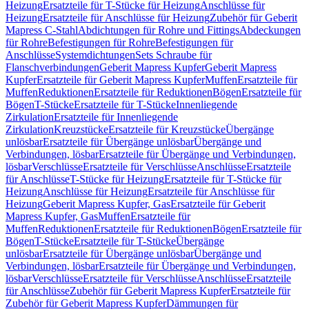
Heizung
Ersatzteile für T-Stücke für Heizung
Anschlüsse für
Heizung
Ersatzteile für Anschlüsse für Heizung
Zubehör für Geberit
Mapress C-Stahl
Abdichtungen für Rohre und Fittings
Abdeckungen
für Rohre
Befestigungen für Rohre
Befestigungen für
Anschlüsse
Systemdichtungen
Sets Schraube für
Flanschverbindungen
Geberit Mapress Kupfer
Geberit Mapress
Kupfer
Ersatzteile für Geberit Mapress Kupfer
Muffen
Ersatzteile für
Muffen
Reduktionen
Ersatzteile für Reduktionen
Bögen
Ersatzteile für
Bögen
T-Stücke
Ersatzteile für T-Stücke
Innenliegende
Zirkulation
Ersatzteile für Innenliegende
Zirkulation
Kreuzstücke
Ersatzteile für Kreuzstücke
Übergänge
unlösbar
Ersatzteile für Übergänge unlösbar
Übergänge und
Verbindungen, lösbar
Ersatzteile für Übergänge und Verbindungen,
lösbar
Verschlüsse
Ersatzteile für Verschlüsse
Anschlüsse
Ersatzteile
für Anschlüsse
T-Stücke für Heizung
Ersatzteile für T-Stücke für
Heizung
Anschlüsse für Heizung
Ersatzteile für Anschlüsse für
Heizung
Geberit Mapress Kupfer, Gas
Ersatzteile für Geberit
Mapress Kupfer, Gas
Muffen
Ersatzteile für
Muffen
Reduktionen
Ersatzteile für Reduktionen
Bögen
Ersatzteile für
Bögen
T-Stücke
Ersatzteile für T-Stücke
Übergänge
unlösbar
Ersatzteile für Übergänge unlösbar
Übergänge und
Verbindungen, lösbar
Ersatzteile für Übergänge und Verbindungen,
lösbar
Verschlüsse
Ersatzteile für Verschlüsse
Anschlüsse
Ersatzteile
für Anschlüsse
Zubehör für Geberit Mapress Kupfer
Ersatzteile für
Zubehör für Geberit Mapress Kupfer
Dämmungen für