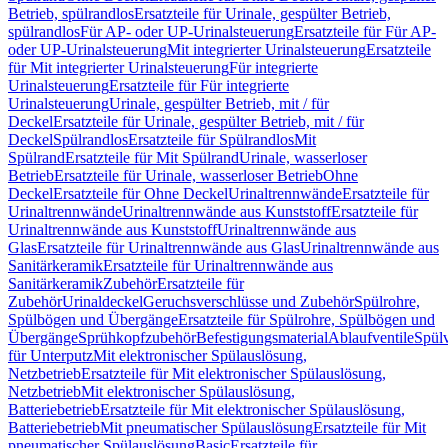
Betrieb, spülrandlos
Ersatzteile für Urinale, gespülter Betrieb,
spülrandlos
Für AP- oder UP-Urinalsteuerung
Ersatzteile für Für AP-
oder UP-Urinalsteuerung
Mit integrierter Urinalsteuerung
Ersatzteile
für Mit integrierter Urinalsteuerung
Für integrierte
Urinalsteuerung
Ersatzteile für Für integrierte
Urinalsteuerung
Urinale, gespülter Betrieb, mit / für
Deckel
Ersatzteile für Urinale, gespülter Betrieb, mit / für
Deckel
Spülrandlos
Ersatzteile für Spülrandlos
Mit
Spülrand
Ersatzteile für Mit Spülrand
Urinale, wasserloser
Betrieb
Ersatzteile für Urinale, wasserloser Betrieb
Ohne
Deckel
Ersatzteile für Ohne Deckel
Urinaltrennwände
Ersatzteile für
Urinaltrennwände
Urinaltrennwände aus Kunststoff
Ersatzteile für
Urinaltrennwände aus Kunststoff
Urinaltrennwände aus
Glas
Ersatzteile für Urinaltrennwände aus Glas
Urinaltrennwände aus
Sanitärkeramik
Ersatzteile für Urinaltrennwände aus
Sanitärkeramik
Zubehör
Ersatzteile für
Zubehör
Urinaldeckel
Geruchsverschlüsse und Zubehör
Spülrohre,
Spülbögen und Übergänge
Ersatzteile für Spülrohre, Spülbögen und
Übergänge
Sprühkopfzubehör
Befestigungsmaterial
Ablaufventile
Spülv
für Unterputz
Mit elektronischer Spülauslösung,
Netzbetrieb
Ersatzteile für Mit elektronischer Spülauslösung,
Netzbetrieb
Mit elektronischer Spülauslösung,
Batteriebetrieb
Ersatzteile für Mit elektronischer Spülauslösung,
Batteriebetrieb
Mit pneumatischer Spülauslösung
Ersatzteile für Mit
pneumatischer Spülauslösung
Basic
Ersatzteile für