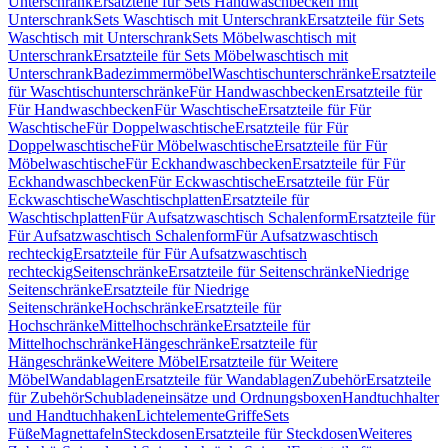
Unterschrank
Ersatzteile für Sets Handwaschbecken mit
Unterschrank
Sets Waschtisch mit Unterschrank
Ersatzteile für Sets
Waschtisch mit Unterschrank
Sets Möbelwaschtisch mit
Unterschrank
Ersatzteile für Sets Möbelwaschtisch mit
Unterschrank
Badezimmermöbel
Waschtischunterschränke
Ersatzteile
für Waschtischunterschränke
Für Handwaschbecken
Ersatzteile für
Für Handwaschbecken
Für Waschtische
Ersatzteile für Für
Waschtische
Für Doppelwaschtische
Ersatzteile für Für
Doppelwaschtische
Für Möbelwaschtische
Ersatzteile für Für
Möbelwaschtische
Für Eckhandwaschbecken
Ersatzteile für Für
Eckhandwaschbecken
Für Eckwaschtische
Ersatzteile für Für
Eckwaschtische
Waschtischplatten
Ersatzteile für
Waschtischplatten
Für Aufsatzwaschtisch Schalenform
Ersatzteile für
Für Aufsatzwaschtisch Schalenform
Für Aufsatzwaschtisch
rechteckig
Ersatzteile für Für Aufsatzwaschtisch
rechteckig
Seitenschränke
Ersatzteile für Seitenschränke
Niedrige
Seitenschränke
Ersatzteile für Niedrige
Seitenschränke
Hochschränke
Ersatzteile für
Hochschränke
Mittelhochschränke
Ersatzteile für
Mittelhochschränke
Hängeschränke
Ersatzteile für
Hängeschränke
Weitere Möbel
Ersatzteile für Weitere
Möbel
Wandablagen
Ersatzteile für Wandablagen
Zubehör
Ersatzteile
für Zubehör
Schubladeneinsätze und Ordnungsboxen
Handtuchhalter
und Handtuchhaken
Lichtelemente
Griffe
Sets
Füße
Magnettafeln
Steckdosen
Ersatzteile für Steckdosen
Weiteres