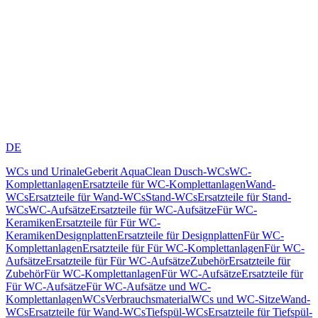
DE
WCs und Urinale
Geberit AquaClean Dusch-WCs
WC-
Komplettanlagen
Ersatzteile für WC-Komplettanlagen
Wand-
WCs
Ersatzteile für Wand-WCs
Stand-WCs
Ersatzteile für Stand-
WCs
WC-Aufsätze
Ersatzteile für WC-Aufsätze
Für WC-
Keramiken
Ersatzteile für Für WC-
Keramiken
Designplatten
Ersatzteile für Designplatten
Für WC-
Komplettanlagen
Ersatzteile für Für WC-Komplettanlagen
Für WC-
Aufsätze
Ersatzteile für Für WC-Aufsätze
Zubehör
Ersatzteile für
Zubehör
Für WC-Komplettanlagen
Für WC-Aufsätze
Ersatzteile für
Für WC-Aufsätze
Für WC-Aufsätze und WC-
Komplettanlagen
WCs
Verbrauchsmaterial
WCs und WC-Sitze
Wand-
WCs
Ersatzteile für Wand-WCs
Tiefspül-WCs
Ersatzteile für Tiefspül-