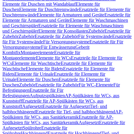
Elemente für Duschen mit Wandablauf
Elemente für
Duschen
Elemente für Duschtrennwände
Ersatzteile für Elemente für
Duschtrennwände
Elemente für Armaturen und Geräte
Ersatzteile für
Elemente für Armaturen und Geräte
Elemente für Waschmaschinen
und Geschirrspüler
Ersatzteile für Elemente für Waschmaschinen
und Geschirrspüler
Elemente für Konsollasten
Zubehör
Ersatzteile für
Zubehör
Zubehör
Ersatzteile für Zubehör
Für Systemwände
Ersatzteile
für Für Systemwände
Für Versorgungssysteme
Ersatzteile für Für
Versorgungssysteme
Für Entwässerung
Geberit
Kombifix
Montageelemente
Ersatzteile für
Montageelemente
Elemente für WCs
Ersatzteile für Elemente für
WCs
Elemente für Waschtische
Ersatzteile für Elemente für
Waschtische
Elemente für Bidets
Ersatzteile für Elemente für
Bidets
Elemente für Urinale
Ersatzteile für Elemente für
Urinale
Elemente für Duschen
Ersatzteile für Elemente für
Duschen
Zubehör
Ersatzteile für Zubehör
Für WC-Elemente
Für
Befestigungen
Ersatzteile für Für
Befestigungen
Aufputzspülkästen
AP-Spülkästen für WCs, aus
Kunststoff
Ersatzteile für AP-Spülkästen für WCs, aus
Kunststoff
Aufgesetzt
Ersatzteile für Aufgesetzt
Tief- und
halbhochhängend
Ersatzteile für Tief- und halbhochhängend
AP-
Spülkästen für WCs, aus Sanitärkeramik
Ersatzteile für AP-
Spülkästen für WCs, aus Sanitärkeramik
Aufgesetzt
Ersatzteile für
Aufgesetzt
Spülrohre
Ersatzteile für
Spülrohre
Hochhängend
Ersatzteile für Hochhängend
Tief- und