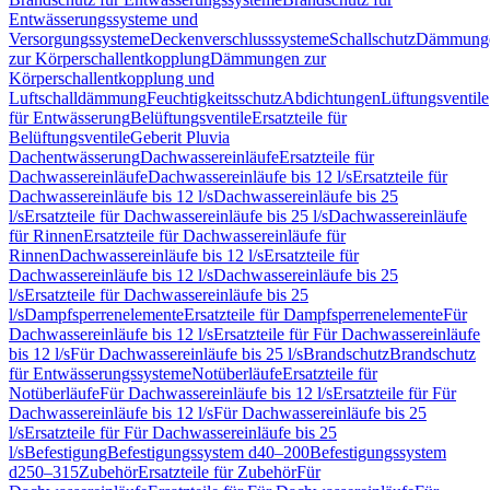
Entwässerungssysteme und
Versorgungssysteme
Deckenverschlusssysteme
Schallschutz
Dämmung
zur Körperschallentkopplung
Dämmungen zur
Körperschallentkopplung und
Luftschalldämmung
Feuchtigkeitsschutz
Abdichtungen
Lüftungsventile
für Entwässerung
Belüftungsventile
Ersatzteile für
Belüftungsventile
Geberit Pluvia
Dachentwässerung
Dachwassereinläufe
Ersatzteile für
Dachwassereinläufe
Dachwassereinläufe bis 12 l/s
Ersatzteile für
Dachwassereinläufe bis 12 l/s
Dachwassereinläufe bis 25
l/s
Ersatzteile für Dachwassereinläufe bis 25 l/s
Dachwassereinläufe
für Rinnen
Ersatzteile für Dachwassereinläufe für
Rinnen
Dachwassereinläufe bis 12 l/s
Ersatzteile für
Dachwassereinläufe bis 12 l/s
Dachwassereinläufe bis 25
l/s
Ersatzteile für Dachwassereinläufe bis 25
l/s
Dampfsperrenelemente
Ersatzteile für Dampfsperrenelemente
Für
Dachwassereinläufe bis 12 l/s
Ersatzteile für Für Dachwassereinläufe
bis 12 l/s
Für Dachwassereinläufe bis 25 l/s
Brandschutz
Brandschutz
für Entwässerungssysteme
Notüberläufe
Ersatzteile für
Notüberläufe
Für Dachwassereinläufe bis 12 l/s
Ersatzteile für Für
Dachwassereinläufe bis 12 l/s
Für Dachwassereinläufe bis 25
l/s
Ersatzteile für Für Dachwassereinläufe bis 25
l/s
Befestigung
Befestigungssystem d40–200
Befestigungssystem
d250–315
Zubehör
Ersatzteile für Zubehör
Für