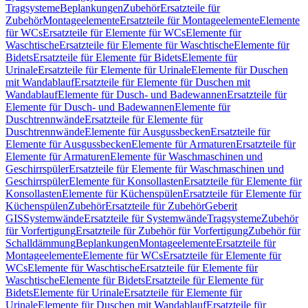
Tragsysteme
Beplankungen
Zubehör
Ersatzteile für
Zubehör
Montageelemente
Ersatzteile für Montageelemente
Elemente
für WCs
Ersatzteile für Elemente für WCs
Elemente für
Waschtische
Ersatzteile für Elemente für Waschtische
Elemente für
Bidets
Ersatzteile für Elemente für Bidets
Elemente für
Urinale
Ersatzteile für Elemente für Urinale
Elemente für Duschen
mit Wandablauf
Ersatzteile für Elemente für Duschen mit
Wandablauf
Elemente für Dusch- und Badewannen
Ersatzteile für
Elemente für Dusch- und Badewannen
Elemente für
Duschtrennwände
Ersatzteile für Elemente für
Duschtrennwände
Elemente für Ausgussbecken
Ersatzteile für
Elemente für Ausgussbecken
Elemente für Armaturen
Ersatzteile für
Elemente für Armaturen
Elemente für Waschmaschinen und
Geschirrspüler
Ersatzteile für Elemente für Waschmaschinen und
Geschirrspüler
Elemente für Konsollasten
Ersatzteile für Elemente für
Konsollasten
Elemente für Küchenspülen
Ersatzteile für Elemente für
Küchenspülen
Zubehör
Ersatzteile für Zubehör
Geberit
GIS
Systemwände
Ersatzteile für Systemwände
Tragsysteme
Zubehör
für Vorfertigung
Ersatzteile für Zubehör für Vorfertigung
Zubehör für
Schalldämmung
Beplankungen
Montageelemente
Ersatzteile für
Montageelemente
Elemente für WCs
Ersatzteile für Elemente für
WCs
Elemente für Waschtische
Ersatzteile für Elemente für
Waschtische
Elemente für Bidets
Ersatzteile für Elemente für
Bidets
Elemente für Urinale
Ersatzteile für Elemente für
Urinale
Elemente für Duschen mit Wandablauf
Ersatzteile für