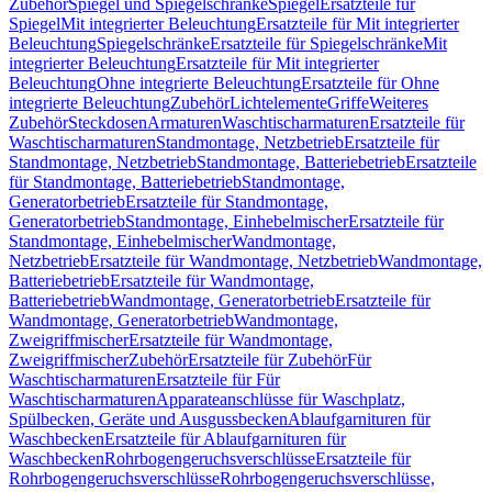
Zubehör
Spiegel und Spiegelschränke
Spiegel
Ersatzteile für
Spiegel
Mit integrierter Beleuchtung
Ersatzteile für Mit integrierter
Beleuchtung
Spiegelschränke
Ersatzteile für Spiegelschränke
Mit
integrierter Beleuchtung
Ersatzteile für Mit integrierter
Beleuchtung
Ohne integrierte Beleuchtung
Ersatzteile für Ohne
integrierte Beleuchtung
Zubehör
Lichtelemente
Griffe
Weiteres
Zubehör
Steckdosen
Armaturen
Waschtischarmaturen
Ersatzteile für
Waschtischarmaturen
Standmontage, Netzbetrieb
Ersatzteile für
Standmontage, Netzbetrieb
Standmontage, Batteriebetrieb
Ersatzteile
für Standmontage, Batteriebetrieb
Standmontage,
Generatorbetrieb
Ersatzteile für Standmontage,
Generatorbetrieb
Standmontage, Einhebelmischer
Ersatzteile für
Standmontage, Einhebelmischer
Wandmontage,
Netzbetrieb
Ersatzteile für Wandmontage, Netzbetrieb
Wandmontage,
Batteriebetrieb
Ersatzteile für Wandmontage,
Batteriebetrieb
Wandmontage, Generatorbetrieb
Ersatzteile für
Wandmontage, Generatorbetrieb
Wandmontage,
Zweigriffmischer
Ersatzteile für Wandmontage,
Zweigriffmischer
Zubehör
Ersatzteile für Zubehör
Für
Waschtischarmaturen
Ersatzteile für Für
Waschtischarmaturen
Apparateanschlüsse für Waschplatz,
Spülbecken, Geräte und Ausgussbecken
Ablaufgarnituren für
Waschbecken
Ersatzteile für Ablaufgarnituren für
Waschbecken
Rohrbogengeruchsverschlüsse
Ersatzteile für
Rohrbogengeruchsverschlüsse
Rohrbogengeruchsverschlüsse,