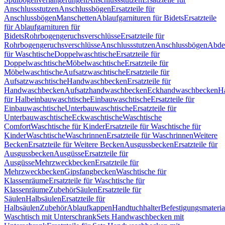
Anschlussstutzen
Anschlussbögen
Ersatzteile für
Anschlussbögen
Manschetten
Ablaufgarnituren für Bidets
Ersatzteile
für Ablaufgarnituren für
Bidets
Rohrbogengeruchsverschlüsse
Ersatzteile für
Rohrbogengeruchsverschlüsse
Anschlussstutzen
Anschlussbögen
Abde
für Waschtische
Doppelwaschtische
Ersatzteile für
Doppelwaschtische
Möbelwaschtische
Ersatzteile für
Möbelwaschtische
Aufsatzwaschtische
Ersatzteile für
Aufsatzwaschtische
Handwaschbecken
Ersatzteile für
Handwaschbecken
Aufsatzhandwaschbecken
Eckhandwaschbecken
H
für Halbeinbauwaschtische
Einbauwaschtische
Ersatzteile für
Einbauwaschtische
Unterbauwaschtische
Ersatzteile für
Unterbauwaschtische
Eckwaschtische
Waschtische
Comfort
Waschtische für Kinder
Ersatzteile für Waschtische für
Kinder
Waschtische
Waschrinnen
Ersatzteile für Waschrinnen
Weitere
Becken
Ersatzteile für Weitere Becken
Ausgussbecken
Ersatzteile für
Ausgussbecken
Ausgüsse
Ersatzteile für
Ausgüsse
Mehrzweckbecken
Ersatzteile für
Mehrzweckbecken
Gipsfangbecken
Waschtische für
Klassenräume
Ersatzteile für Waschtische für
Klassenräume
Zubehör
Säulen
Ersatzteile für
Säulen
Halbsäulen
Ersatzteile für
Halbsäulen
Zubehör
Ablaufkappen
Handtuchhalter
Befestigungsmateria
Waschtisch mit Unterschrank
Sets Handwaschbecken mit