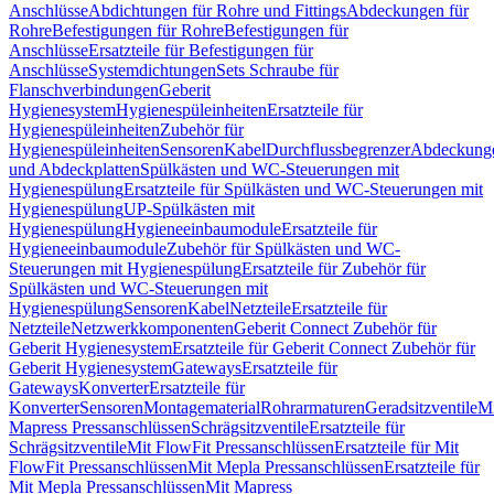
Anschlüsse
Abdichtungen für Rohre und Fittings
Abdeckungen für
Rohre
Befestigungen für Rohre
Befestigungen für
Anschlüsse
Ersatzteile für Befestigungen für
Anschlüsse
Systemdichtungen
Sets Schraube für
Flanschverbindungen
Geberit
Hygienesystem
Hygienespüleinheiten
Ersatzteile für
Hygienespüleinheiten
Zubehör für
Hygienespüleinheiten
Sensoren
Kabel
Durchflussbegrenzer
Abdeckung
und Abdeckplatten
Spülkästen und WC-Steuerungen mit
Hygienespülung
Ersatzteile für Spülkästen und WC-Steuerungen mit
Hygienespülung
UP-Spülkästen mit
Hygienespülung
Hygieneeinbaumodule
Ersatzteile für
Hygieneeinbaumodule
Zubehör für Spülkästen und WC-
Steuerungen mit Hygienespülung
Ersatzteile für Zubehör für
Spülkästen und WC-Steuerungen mit
Hygienespülung
Sensoren
Kabel
Netzteile
Ersatzteile für
Netzteile
Netzwerkkomponenten
Geberit Connect Zubehör für
Geberit Hygienesystem
Ersatzteile für Geberit Connect Zubehör für
Geberit Hygienesystem
Gateways
Ersatzteile für
Gateways
Konverter
Ersatzteile für
Konverter
Sensoren
Montagematerial
Rohrarmaturen
Geradsitzventile
Mi
Mapress Pressanschlüssen
Schrägsitzventile
Ersatzteile für
Schrägsitzventile
Mit FlowFit Pressanschlüssen
Ersatzteile für Mit
FlowFit Pressanschlüssen
Mit Mepla Pressanschlüssen
Ersatzteile für
Mit Mepla Pressanschlüssen
Mit Mapress