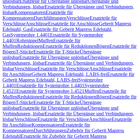
unlösbar
Ersatzteile für Übergänge unlösbar
Übergänge und
Verbindungen, lösbar
Ersatzteile für Übergänge und Verbindungen,
lösbar
Kompensatoren
Ersatzteile für
Kompensatoren
Durchführungen
Verschlüsse
Ersatzteile für
Verschlüsse
Anschlüsse
Ersatzteile für Anschlüsse
Geberit Mapress
Edelstahl, Gas
Ersatzteile für Geberit Mapress Edelstahl,
Gas
Systemrohre 1.4401
Ersatzteile für Systemrohre
1.4401
Rohrnippel
Muffen
Ersatzteile für
Muffen
Reduktionen
Ersatzteile für Reduktionen
Bögen
Ersatzteile für
Bögen
T-Stücke
Ersatzteile für T-Stücke
Übergänge
unlösbar
Ersatzteile für Übergänge unlösbar
Übergänge und
Verbindungen, lösbar
Ersatzteile für Übergänge und Verbindungen,
lösbar
Verschlüsse
Ersatzteile für Verschlüsse
Anschlüsse
Ersatzteile
für Anschlüsse
Geberit Mapress Edelstahl, LABS-frei
Ersatzteile für
Geberit Mapress Edelstahl, LABS-frei
Systemrohre
1.4401
Ersatzteile für Systemrohre 1.4401
Systemrohre
1.4521
Ersatzteile für Systemrohre 1.4521
Muffen
Ersatzteile für
Muffen
Reduktionen
Ersatzteile für Reduktionen
Bögen
Ersatzteile für
Bögen
T-Stücke
Ersatzteile für T-Stücke
Übergänge
unlösbar
Ersatzteile für Übergänge unlösbar
Übergänge und
Verbindungen, lösbar
Ersatzteile für Übergänge und Verbindungen,
lösbar
Verschlüsse
Ersatzteile für Verschlüsse
Anschlüsse
Ersatzteile
für Anschlüsse
Kompensatoren
Ersatzteile für
Kompensatoren
Durchführungen
Zubehör für Geberit Mapress
Edelstahl
Ersatzteile für Zubehör für Geberit Mapress