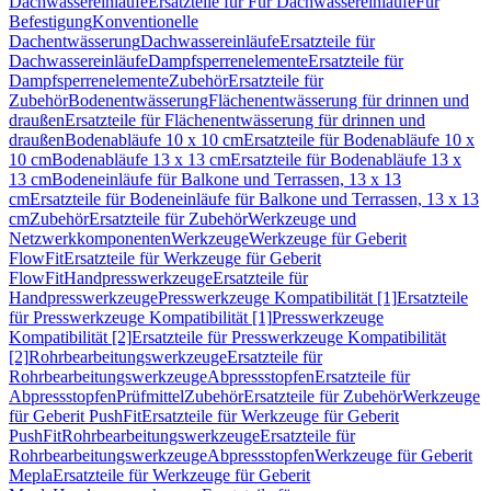
Dachwassereinläufe
Ersatzteile für Für Dachwassereinläufe
Für
Befestigung
Konventionelle
Dachentwässerung
Dachwassereinläufe
Ersatzteile für
Dachwassereinläufe
Dampfsperrenelemente
Ersatzteile für
Dampfsperrenelemente
Zubehör
Ersatzteile für
Zubehör
Bodenentwässerung
Flächenentwässerung für drinnen und
draußen
Ersatzteile für Flächenentwässerung für drinnen und
draußen
Bodenabläufe 10 x 10 cm
Ersatzteile für Bodenabläufe 10 x
10 cm
Bodenabläufe 13 x 13 cm
Ersatzteile für Bodenabläufe 13 x
13 cm
Bodeneinläufe für Balkone und Terrassen, 13 x 13
cm
Ersatzteile für Bodeneinläufe für Balkone und Terrassen, 13 x 13
cm
Zubehör
Ersatzteile für Zubehör
Werkzeuge und
Netzwerkkomponenten
Werkzeuge
Werkzeuge für Geberit
FlowFit
Ersatzteile für Werkzeuge für Geberit
FlowFit
Handpresswerkzeuge
Ersatzteile für
Handpresswerkzeuge
Presswerkzeuge Kompatibilität [1]
Ersatzteile
für Presswerkzeuge Kompatibilität [1]
Presswerkzeuge
Kompatibilität [2]
Ersatzteile für Presswerkzeuge Kompatibilität
[2]
Rohrbearbeitungswerkzeuge
Ersatzteile für
Rohrbearbeitungswerkzeuge
Abpressstopfen
Ersatzteile für
Abpressstopfen
Prüfmittel
Zubehör
Ersatzteile für Zubehör
Werkzeuge
für Geberit PushFit
Ersatzteile für Werkzeuge für Geberit
PushFit
Rohrbearbeitungswerkzeuge
Ersatzteile für
Rohrbearbeitungswerkzeuge
Abpressstopfen
Werkzeuge für Geberit
Mepla
Ersatzteile für Werkzeuge für Geberit