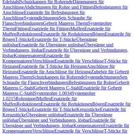
Edelstahl
Schutzkappen für Rohrende
Dämmungen für
Anschlüsse
Abdichtungen für Rohre und Fittings
Befestigungen für
Anschlüsse
Ersatzteile für Befestigungen für
Anschlüsse
Systemdichtungen
Sets Schraube für
Flanschverbindungen
Geberit Mapress Therm
Systemrohre
Therm
Fittings
Ersatzteile für Fittings
Muffen
Ersatzteile für
Muffen
Reduktionen
Ersatzteile für Reduktionen
Bögen
Ersatzteile für
Bögen
T-Stücke
Ersatzteile für T-Stücke
Übergänge
unlösbar
Ersatzteile für Übergänge unlösbar
Übergänge und
Verbindungen, lösbar
Ersatzteile für Übergänge und Verbindungen,
lösbar
Kompensatoren
Ersatzteile für
Kompensatoren
Verschlüsse
Ersatzteile für Verschlüsse
T-Stücke für
Heizung
Ersatzteile für T-Stücke für Heizung
Anschlüsse für
Heizung
Ersatzteile für Anschlüsse für Heizung
Zubehör für Geberit
Mapress Therm
Schutzkappen für Rohrende
Systemdichtungen
Sets
Schraube für Flanschverbindungen
Befestigungen für Rohre
Geberit
Mapress C-Stahl
Geberit Mapress C-Stahl
Ersatzteile für Geberit
Mapress C-Stahl
Systemrohre 1.0034
Systemrohre
1.0215
Rohrnippel
Muffen
Ersatzteile für
Muffen
Reduktionen
Ersatzteile für Reduktionen
Bögen
Ersatzteile für
Bögen
T-Stücke
Ersatzteile für T-Stücke
Kreuzstücke
Ersatzteile für
Kreuzstücke
Übergänge unlösbar
Ersatzteile für Übergänge
unlösbar
Übergänge und Verbindungen, lösbar
Ersatzteile für
Übergänge und Verbindungen, lösbar
Kompensatoren
Ersatzteile für
Kompensatoren
Verschlüsse
Ersatzteile für Verschlüsse
T-Stücke für