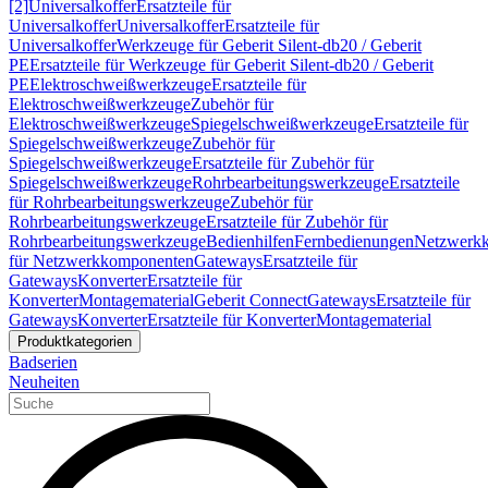
[2]
Universalkoffer
Ersatzteile für
Universalkoffer
Universalkoffer
Ersatzteile für
Universalkoffer
Werkzeuge für Geberit Silent-db20 / Geberit
PE
Ersatzteile für Werkzeuge für Geberit Silent-db20 / Geberit
PE
Elektroschweißwerkzeuge
Ersatzteile für
Elektroschweißwerkzeuge
Zubehör für
Elektroschweißwerkzeuge
Spiegelschweißwerkzeuge
Ersatzteile für
Spiegelschweißwerkzeuge
Zubehör für
Spiegelschweißwerkzeuge
Ersatzteile für Zubehör für
Spiegelschweißwerkzeuge
Rohrbearbeitungswerkzeuge
Ersatzteile
für Rohrbearbeitungswerkzeuge
Zubehör für
Rohrbearbeitungswerkzeuge
Ersatzteile für Zubehör für
Rohrbearbeitungswerkzeuge
Bedienhilfen
Fernbedienungen
Netzwerk
für Netzwerkkomponenten
Gateways
Ersatzteile für
Gateways
Konverter
Ersatzteile für
Konverter
Montagematerial
Geberit Connect
Gateways
Ersatzteile für
Gateways
Konverter
Ersatzteile für Konverter
Montagematerial
Produktkategorien
Badserien
Neuheiten