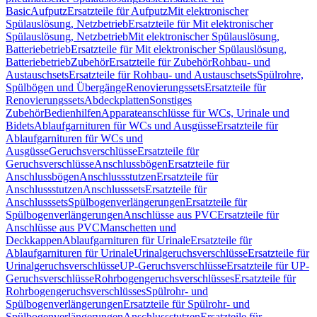
Basic
Aufputz
Ersatzteile für Aufputz
Mit elektronischer
Spülauslösung, Netzbetrieb
Ersatzteile für Mit elektronischer
Spülauslösung, Netzbetrieb
Mit elektronischer Spülauslösung,
Batteriebetrieb
Ersatzteile für Mit elektronischer Spülauslösung,
Batteriebetrieb
Zubehör
Ersatzteile für Zubehör
Rohbau- und
Austauschsets
Ersatzteile für Rohbau- und Austauschsets
Spülrohre,
Spülbögen und Übergänge
Renovierungssets
Ersatzteile für
Renovierungssets
Abdeckplatten
Sonstiges
Zubehör
Bedienhilfen
Apparateanschlüsse für WCs, Urinale und
Bidets
Ablaufgarnituren für WCs und Ausgüsse
Ersatzteile für
Ablaufgarnituren für WCs und
Ausgüsse
Geruchsverschlüsse
Ersatzteile für
Geruchsverschlüsse
Anschlussbögen
Ersatzteile für
Anschlussbögen
Anschlussstutzen
Ersatzteile für
Anschlussstutzen
Anschlusssets
Ersatzteile für
Anschlusssets
Spülbogenverlängerungen
Ersatzteile für
Spülbogenverlängerungen
Anschlüsse aus PVC
Ersatzteile für
Anschlüsse aus PVC
Manschetten und
Deckkappen
Ablaufgarnituren für Urinale
Ersatzteile für
Ablaufgarnituren für Urinale
Urinalgeruchsverschlüsse
Ersatzteile für
Urinalgeruchsverschlüsse
UP-Geruchsverschlüsse
Ersatzteile für UP-
Geruchsverschlüsse
Rohrbogengeruchsverschlüsses
Ersatzteile für
Rohrbogengeruchsverschlüsses
Spülrohr- und
Spülbogenverlängerungen
Ersatzteile für Spülrohr- und
Spülbogenverlängerungen
Anschlussstutzen
Ersatzteile für