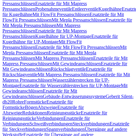
Pressanschlüssen
Ersatzteile für Mit Mapress
Pressanschlüssen
Probenahmeventile
Entleerventile
Kugelhähne
Ersatzt
für Kugelhähne
Mit FlowFit Pressanschlüssen
Ersatzteile für Mit
FlowFit Pressanschlüssen
Mit Mepla Pressanschlüssen
Ersatzteile für
Mit Mepla Pressanschlüssen
Mit Mapress
Pressanschlüssen
Ersatzteile für Mit Mapress
Pressanschlüssen
Kugelhähne für UP-Montage
Ersatzteile für
Kugelhähne für UP-Montage
Mit FlowFit
Pressanschlüssen
Ersatzteile für Mit FlowFit Pressanschlüssen
Mit
Mepla Pressanschlüssen
Ersatzteile für Mit Mepla
Pressanschlüssen
Mit Mapress Pressanschlüssen
Ersatzteile für Mit
Mapress Pressanschlüssen
Mit Gewindeanschlüssen
Ersatzteile für
Mit Gewindeanschlüssen
Rückschlagventile
Ersatzteile für
Rückschlagventile
Mit Mapress Pressanschlüssen
Ersatzteile für Mit
Mapress Pressanschlüssen
Wasserzählerstrecken für UP-
Montage
Ersatzteile für Wasserzählerstrecken für UP-Montage
Mit
Gewindeanschlüssen
Ersatzteile für Mit
Gewindeanschlüssen
Gebäude-Entwässerungssysteme
Geberit Silent-
db20
Rohre
Formstücke
Ersatzteile für
Formstücke
Bögen
Abzweige
Ersatzteile für
Abzweige
Reduktionen
Reinigungsstücke
Ersatzteile für
Reinigungsstücke
Verbindungen
Ersatzteile für
Verbindungen
Schweißverbindungen
Steckverbindungen
Ersatzteile
für Steckverbindungen
Spannverbindungen
Übergänge auf andere
Werkstoffe
Ersatzteile für Übergänge auf andere