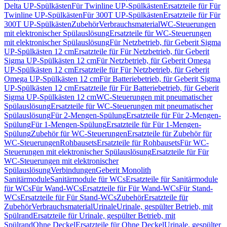
Delta UP-Spülkästen
Für Twinline UP-Spülkästen
Ersatzteile für Für
Twinline UP-Spülkästen
Für 300T UP-Spülkästen
Ersatzteile für Für
300T UP-Spülkästen
Zubehör
Verbrauchsmaterial
WC-Steuerungen
mit elektronischer Spülauslösung
Ersatzteile für WC-Steuerungen
mit elektronischer Spülauslösung
Für Netzbetrieb, für Geberit Sigma
UP-Spülkästen 12 cm
Ersatzteile für Für Netzbetrieb, für Geberit
Sigma UP-Spülkästen 12 cm
Für Netzbetrieb, für Geberit Omega
UP-Spülkästen 12 cm
Ersatzteile für Für Netzbetrieb, für Geberit
Omega UP-Spülkästen 12 cm
Für Batteriebetrieb, für Geberit Sigma
UP-Spülkästen 12 cm
Ersatzteile für Für Batteriebetrieb, für Geberit
Sigma UP-Spülkästen 12 cm
WC-Steuerungen mit pneumatischer
Spülauslösung
Ersatzteile für WC-Steuerungen mit pneumatischer
Spülauslösung
Für 2-Mengen-Spülung
Ersatzteile für Für 2-Mengen-
Spülung
Für 1-Mengen-Spülung
Ersatzteile für Für 1-Mengen-
Spülung
Zubehör für WC-Steuerungen
Ersatzteile für Zubehör für
WC-Steuerungen
Rohbausets
Ersatzteile für Rohbausets
Für WC-
Steuerungen mit elektronischer Spülauslösung
Ersatzteile für Für
WC-Steuerungen mit elektronischer
Spülauslösung
Verbindungen
Geberit Monolith
Sanitärmodule
Sanitärmodule für WCs
Ersatzteile für Sanitärmodule
für WCs
Für Wand-WCs
Ersatzteile für Für Wand-WCs
Für Stand-
WCs
Ersatzteile für Für Stand-WCs
Zubehör
Ersatzteile für
Zubehör
Verbrauchsmaterial
Urinale
Urinale, gespülter Betrieb, mit
Spülrand
Ersatzteile für Urinale, gespülter Betrieb, mit
Spülrand
Ohne Deckel
Ersatzteile für Ohne Deckel
Urinale, gespülter