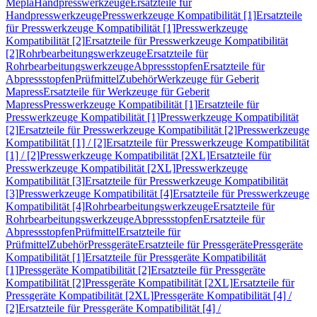
Mepla
Handpresswerkzeuge
Ersatzteile für
Handpresswerkzeuge
Presswerkzeuge Kompatibilität [1]
Ersatzteile
für Presswerkzeuge Kompatibilität [1]
Presswerkzeuge
Kompatibilität [2]
Ersatzteile für Presswerkzeuge Kompatibilität
[2]
Rohrbearbeitungswerkzeuge
Ersatzteile für
Rohrbearbeitungswerkzeuge
Abpressstopfen
Ersatzteile für
Abpressstopfen
Prüfmittel
Zubehör
Werkzeuge für Geberit
Mapress
Ersatzteile für Werkzeuge für Geberit
Mapress
Presswerkzeuge Kompatibilität [1]
Ersatzteile für
Presswerkzeuge Kompatibilität [1]
Presswerkzeuge Kompatibilität
[2]
Ersatzteile für Presswerkzeuge Kompatibilität [2]
Presswerkzeuge
Kompatibilität [1] / [2]
Ersatzteile für Presswerkzeuge Kompatibilität
[1] / [2]
Presswerkzeuge Kompatibilität [2XL]
Ersatzteile für
Presswerkzeuge Kompatibilität [2XL]
Presswerkzeuge
Kompatibilität [3]
Ersatzteile für Presswerkzeuge Kompatibilität
[3]
Presswerkzeuge Kompatibilität [4]
Ersatzteile für Presswerkzeuge
Kompatibilität [4]
Rohrbearbeitungswerkzeuge
Ersatzteile für
Rohrbearbeitungswerkzeuge
Abpressstopfen
Ersatzteile für
Abpressstopfen
Prüfmittel
Ersatzteile für
Prüfmittel
Zubehör
Pressgeräte
Ersatzteile für Pressgeräte
Pressgeräte
Kompatibilität [1]
Ersatzteile für Pressgeräte Kompatibilität
[1]
Pressgeräte Kompatibilität [2]
Ersatzteile für Pressgeräte
Kompatibilität [2]
Pressgeräte Kompatibilität [2XL]
Ersatzteile für
Pressgeräte Kompatibilität [2XL]
Pressgeräte Kompatibilität [4] /
[2]
Ersatzteile für Pressgeräte Kompatibilität [4] /