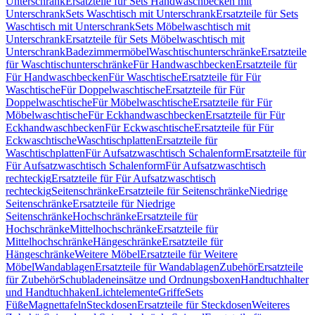
Unterschrank
Ersatzteile für Sets Handwaschbecken mit
Unterschrank
Sets Waschtisch mit Unterschrank
Ersatzteile für Sets
Waschtisch mit Unterschrank
Sets Möbelwaschtisch mit
Unterschrank
Ersatzteile für Sets Möbelwaschtisch mit
Unterschrank
Badezimmermöbel
Waschtischunterschränke
Ersatzteile
für Waschtischunterschränke
Für Handwaschbecken
Ersatzteile für
Für Handwaschbecken
Für Waschtische
Ersatzteile für Für
Waschtische
Für Doppelwaschtische
Ersatzteile für Für
Doppelwaschtische
Für Möbelwaschtische
Ersatzteile für Für
Möbelwaschtische
Für Eckhandwaschbecken
Ersatzteile für Für
Eckhandwaschbecken
Für Eckwaschtische
Ersatzteile für Für
Eckwaschtische
Waschtischplatten
Ersatzteile für
Waschtischplatten
Für Aufsatzwaschtisch Schalenform
Ersatzteile für
Für Aufsatzwaschtisch Schalenform
Für Aufsatzwaschtisch
rechteckig
Ersatzteile für Für Aufsatzwaschtisch
rechteckig
Seitenschränke
Ersatzteile für Seitenschränke
Niedrige
Seitenschränke
Ersatzteile für Niedrige
Seitenschränke
Hochschränke
Ersatzteile für
Hochschränke
Mittelhochschränke
Ersatzteile für
Mittelhochschränke
Hängeschränke
Ersatzteile für
Hängeschränke
Weitere Möbel
Ersatzteile für Weitere
Möbel
Wandablagen
Ersatzteile für Wandablagen
Zubehör
Ersatzteile
für Zubehör
Schubladeneinsätze und Ordnungsboxen
Handtuchhalter
und Handtuchhaken
Lichtelemente
Griffe
Sets
Füße
Magnettafeln
Steckdosen
Ersatzteile für Steckdosen
Weiteres