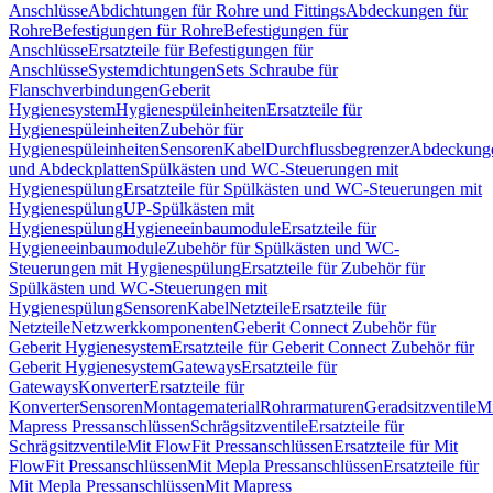
Anschlüsse
Abdichtungen für Rohre und Fittings
Abdeckungen für
Rohre
Befestigungen für Rohre
Befestigungen für
Anschlüsse
Ersatzteile für Befestigungen für
Anschlüsse
Systemdichtungen
Sets Schraube für
Flanschverbindungen
Geberit
Hygienesystem
Hygienespüleinheiten
Ersatzteile für
Hygienespüleinheiten
Zubehör für
Hygienespüleinheiten
Sensoren
Kabel
Durchflussbegrenzer
Abdeckung
und Abdeckplatten
Spülkästen und WC-Steuerungen mit
Hygienespülung
Ersatzteile für Spülkästen und WC-Steuerungen mit
Hygienespülung
UP-Spülkästen mit
Hygienespülung
Hygieneeinbaumodule
Ersatzteile für
Hygieneeinbaumodule
Zubehör für Spülkästen und WC-
Steuerungen mit Hygienespülung
Ersatzteile für Zubehör für
Spülkästen und WC-Steuerungen mit
Hygienespülung
Sensoren
Kabel
Netzteile
Ersatzteile für
Netzteile
Netzwerkkomponenten
Geberit Connect Zubehör für
Geberit Hygienesystem
Ersatzteile für Geberit Connect Zubehör für
Geberit Hygienesystem
Gateways
Ersatzteile für
Gateways
Konverter
Ersatzteile für
Konverter
Sensoren
Montagematerial
Rohrarmaturen
Geradsitzventile
Mi
Mapress Pressanschlüssen
Schrägsitzventile
Ersatzteile für
Schrägsitzventile
Mit FlowFit Pressanschlüssen
Ersatzteile für Mit
FlowFit Pressanschlüssen
Mit Mepla Pressanschlüssen
Ersatzteile für
Mit Mepla Pressanschlüssen
Mit Mapress