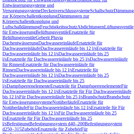
Entwässerungssysteme und
Versorgungssysteme
Deckenverschlusssysteme
Schallschutz
Dämmung
zur Körperschallentkopplung
Dämmungen zur
Körperschallentkopplung und
Luftschalldämmung
Feuchtigkeitsschutz
Abdichtungen
Lüftungsventile
für Entwässerung
Belüftungsventile
Ersatzteile für
Belüftungsventile
Geberit Pluvia
Dachentwässerung
Dachwassereinläufe
Ersatzteile für
Dachwassereinläufe
Dachwassereinläufe bis 12 l/s
Ersatzteile für
Dachwassereinläufe bis 12 l/s
Dachwassereinläufe bis 25
l/s
Ersatzteile für Dachwassereinläufe bis 25 l/s
Dachwassereinläufe
für Rinnen
Ersatzteile für Dachwassereinläufe für
Rinnen
Dachwassereinläufe bis 12 l/s
Ersatzteile für
Dachwassereinläufe bis 12 l/s
Dachwassereinläufe bis 25
l/s
Ersatzteile für Dachwassereinläufe bis 25
l/s
Dampfsperrenelemente
Ersatzteile für Dampfsperrenelemente
Für
Dachwassereinläufe bis 12 l/s
Ersatzteile für Für Dachwassereinläufe
bis 12 l/s
Für Dachwassereinläufe bis 25 l/s
Brandschutz
Brandschutz
für Entwässerungssysteme
Notüberläufe
Ersatzteile für
Notüberläufe
Für Dachwassereinläufe bis 12 l/s
Ersatzteile für Für
Dachwassereinläufe bis 12 l/s
Für Dachwassereinläufe bis 25
l/s
Ersatzteile für Für Dachwassereinläufe bis 25
l/s
Befestigung
Befestigungssystem d40–200
Befestigungssystem
d250–315
Zubehör
Ersatzteile für Zubehör
Für