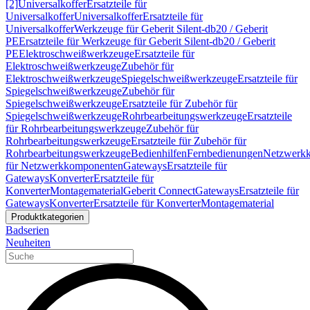
[2]
Universalkoffer
Ersatzteile für
Universalkoffer
Universalkoffer
Ersatzteile für
Universalkoffer
Werkzeuge für Geberit Silent-db20 / Geberit
PE
Ersatzteile für Werkzeuge für Geberit Silent-db20 / Geberit
PE
Elektroschweißwerkzeuge
Ersatzteile für
Elektroschweißwerkzeuge
Zubehör für
Elektroschweißwerkzeuge
Spiegelschweißwerkzeuge
Ersatzteile für
Spiegelschweißwerkzeuge
Zubehör für
Spiegelschweißwerkzeuge
Ersatzteile für Zubehör für
Spiegelschweißwerkzeuge
Rohrbearbeitungswerkzeuge
Ersatzteile
für Rohrbearbeitungswerkzeuge
Zubehör für
Rohrbearbeitungswerkzeuge
Ersatzteile für Zubehör für
Rohrbearbeitungswerkzeuge
Bedienhilfen
Fernbedienungen
Netzwerk
für Netzwerkkomponenten
Gateways
Ersatzteile für
Gateways
Konverter
Ersatzteile für
Konverter
Montagematerial
Geberit Connect
Gateways
Ersatzteile für
Gateways
Konverter
Ersatzteile für Konverter
Montagematerial
Produktkategorien
Badserien
Neuheiten