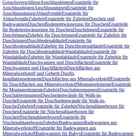
Geruchsverschlüsse
Anschlussbögen
Ersatzteile für
Anschlussbögen
Anschlussstutzen
Ersatzteile für
Anschlussstutzen
Ablaufventile
Ersatzteile für
Ablaufventile
Zubehör
Ersatzteile für Zubehör
Duschen und
Badewannen
Duschen
Bodenentwässerung für Duschen
Ersatzteile
für Bodenentwässerung für Duschen
Duschrinnen
Ersatzteile für
Duschrinnen
Zubehör für Duschrinnen
Ersatzteile für Zubehör für
Duschrinnen
Duschbodenabläufe
Ersatzteile für
Duschbodenabläufe
Zubehör für Duschbodenabläufe
Ersatzteile für
Zubehör für Duschbodenabläufe
Wandabläufe
Ersatzteile für
Wandabläufe
Zubehör für Wandabläufe
Ersatzteile für Zubehör für
Wandabläufe
Duschwannen und Duschflächen
Ersatzteile für
Duschwannen und Duschflächen
Duschflächen aus
Mineralwerkstoff und Geberit Duofix
Installationselemente
Duschflächen aus Mineralwerkstoff
Ersatzteile
für Duschflächen aus Mineralwerkstoff
Montageelemente
Ersatzteile
für Montageelemente
Zubehör
Duschabtrennungen
Ersatzteile für
Duschabtrennungen
Duschseitenwände für Walk-in-
Dusche
Ersatzteile für Duschseitenwände für Walk-in-
Dusche
Zubehör
Ersatzteile für Zubehör
Nischenablageboxen für
Duschen
Ersatzteile für Nischenablageboxen für
Duschen
Nischenablageboxen
Ersatzteile für
Nischenablageboxen
Zubehör
Badewannen
Badewannen aus
Mineralwerkstoff
Ersatzteile für Badewannen aus
Mineralwerkstoff
Badewannen für Babys
Ersatzteile für Badewannen