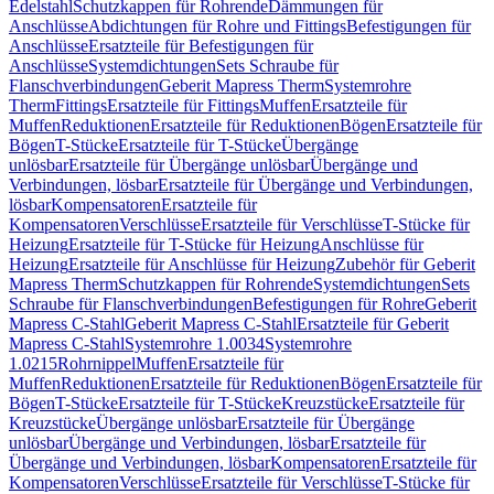
Edelstahl
Schutzkappen für Rohrende
Dämmungen für
Anschlüsse
Abdichtungen für Rohre und Fittings
Befestigungen für
Anschlüsse
Ersatzteile für Befestigungen für
Anschlüsse
Systemdichtungen
Sets Schraube für
Flanschverbindungen
Geberit Mapress Therm
Systemrohre
Therm
Fittings
Ersatzteile für Fittings
Muffen
Ersatzteile für
Muffen
Reduktionen
Ersatzteile für Reduktionen
Bögen
Ersatzteile für
Bögen
T-Stücke
Ersatzteile für T-Stücke
Übergänge
unlösbar
Ersatzteile für Übergänge unlösbar
Übergänge und
Verbindungen, lösbar
Ersatzteile für Übergänge und Verbindungen,
lösbar
Kompensatoren
Ersatzteile für
Kompensatoren
Verschlüsse
Ersatzteile für Verschlüsse
T-Stücke für
Heizung
Ersatzteile für T-Stücke für Heizung
Anschlüsse für
Heizung
Ersatzteile für Anschlüsse für Heizung
Zubehör für Geberit
Mapress Therm
Schutzkappen für Rohrende
Systemdichtungen
Sets
Schraube für Flanschverbindungen
Befestigungen für Rohre
Geberit
Mapress C-Stahl
Geberit Mapress C-Stahl
Ersatzteile für Geberit
Mapress C-Stahl
Systemrohre 1.0034
Systemrohre
1.0215
Rohrnippel
Muffen
Ersatzteile für
Muffen
Reduktionen
Ersatzteile für Reduktionen
Bögen
Ersatzteile für
Bögen
T-Stücke
Ersatzteile für T-Stücke
Kreuzstücke
Ersatzteile für
Kreuzstücke
Übergänge unlösbar
Ersatzteile für Übergänge
unlösbar
Übergänge und Verbindungen, lösbar
Ersatzteile für
Übergänge und Verbindungen, lösbar
Kompensatoren
Ersatzteile für
Kompensatoren
Verschlüsse
Ersatzteile für Verschlüsse
T-Stücke für