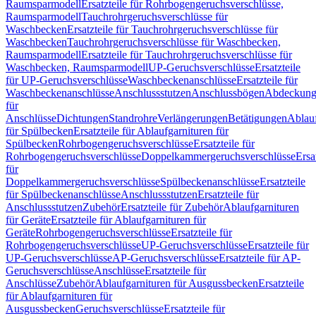
Raumsparmodell
Ersatzteile für Rohrbogengeruchsverschlüsse,
Raumsparmodell
Tauchrohrgeruchsverschlüsse für
Waschbecken
Ersatzteile für Tauchrohrgeruchsverschlüsse für
Waschbecken
Tauchrohrgeruchsverschlüsse für Waschbecken,
Raumsparmodell
Ersatzteile für Tauchrohrgeruchsverschlüsse für
Waschbecken, Raumsparmodell
UP-Geruchsverschlüsse
Ersatzteile
für UP-Geruchsverschlüsse
Waschbeckenanschlüsse
Ersatzteile für
Waschbeckenanschlüsse
Anschlussstutzen
Anschlussbögen
Abdeckung
für
Anschlüsse
Dichtungen
Standrohre
Verlängerungen
Betätigungen
Ablauf
für Spülbecken
Ersatzteile für Ablaufgarnituren für
Spülbecken
Rohrbogengeruchsverschlüsse
Ersatzteile für
Rohrbogengeruchsverschlüsse
Doppelkammergeruchsverschlüsse
Ersa
für
Doppelkammergeruchsverschlüsse
Spülbeckenanschlüsse
Ersatzteile
für Spülbeckenanschlüsse
Anschlussstutzen
Ersatzteile für
Anschlussstutzen
Zubehör
Ersatzteile für Zubehör
Ablaufgarnituren
für Geräte
Ersatzteile für Ablaufgarnituren für
Geräte
Rohrbogengeruchsverschlüsse
Ersatzteile für
Rohrbogengeruchsverschlüsse
UP-Geruchsverschlüsse
Ersatzteile für
UP-Geruchsverschlüsse
AP-Geruchsverschlüsse
Ersatzteile für AP-
Geruchsverschlüsse
Anschlüsse
Ersatzteile für
Anschlüsse
Zubehör
Ablaufgarnituren für Ausgussbecken
Ersatzteile
für Ablaufgarnituren für
Ausgussbecken
Geruchsverschlüsse
Ersatzteile für