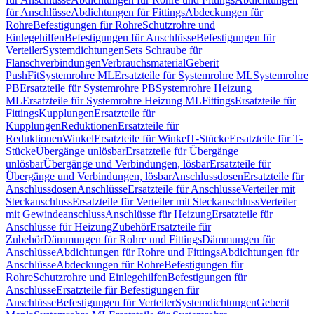
für Anschlüsse
Abdichtungen für Fittings
Abdeckungen für
Rohre
Befestigungen für Rohre
Schutzrohre und
Einlegehilfen
Befestigungen für Anschlüsse
Befestigungen für
Verteiler
Systemdichtungen
Sets Schraube für
Flanschverbindungen
Verbrauchsmaterial
Geberit
PushFit
Systemrohre ML
Ersatzteile für Systemrohre ML
Systemrohre
PB
Ersatzteile für Systemrohre PB
Systemrohre Heizung
ML
Ersatzteile für Systemrohre Heizung ML
Fittings
Ersatzteile für
Fittings
Kupplungen
Ersatzteile für
Kupplungen
Reduktionen
Ersatzteile für
Reduktionen
Winkel
Ersatzteile für Winkel
T-Stücke
Ersatzteile für T-
Stücke
Übergänge unlösbar
Ersatzteile für Übergänge
unlösbar
Übergänge und Verbindungen, lösbar
Ersatzteile für
Übergänge und Verbindungen, lösbar
Anschlussdosen
Ersatzteile für
Anschlussdosen
Anschlüsse
Ersatzteile für Anschlüsse
Verteiler mit
Steckanschluss
Ersatzteile für Verteiler mit Steckanschluss
Verteiler
mit Gewindeanschluss
Anschlüsse für Heizung
Ersatzteile für
Anschlüsse für Heizung
Zubehör
Ersatzteile für
Zubehör
Dämmungen für Rohre und Fittings
Dämmungen für
Anschlüsse
Abdichtungen für Rohre und Fittings
Abdichtungen für
Anschlüsse
Abdeckungen für Rohre
Befestigungen für
Rohre
Schutzrohre und Einlegehilfen
Befestigungen für
Anschlüsse
Ersatzteile für Befestigungen für
Anschlüsse
Befestigungen für Verteiler
Systemdichtungen
Geberit