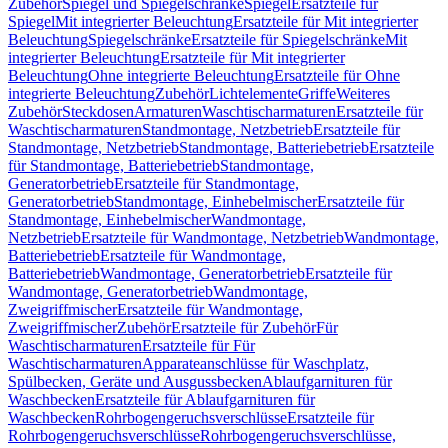
Zubehör
Spiegel und Spiegelschränke
Spiegel
Ersatzteile für
Spiegel
Mit integrierter Beleuchtung
Ersatzteile für Mit integrierter
Beleuchtung
Spiegelschränke
Ersatzteile für Spiegelschränke
Mit
integrierter Beleuchtung
Ersatzteile für Mit integrierter
Beleuchtung
Ohne integrierte Beleuchtung
Ersatzteile für Ohne
integrierte Beleuchtung
Zubehör
Lichtelemente
Griffe
Weiteres
Zubehör
Steckdosen
Armaturen
Waschtischarmaturen
Ersatzteile für
Waschtischarmaturen
Standmontage, Netzbetrieb
Ersatzteile für
Standmontage, Netzbetrieb
Standmontage, Batteriebetrieb
Ersatzteile
für Standmontage, Batteriebetrieb
Standmontage,
Generatorbetrieb
Ersatzteile für Standmontage,
Generatorbetrieb
Standmontage, Einhebelmischer
Ersatzteile für
Standmontage, Einhebelmischer
Wandmontage,
Netzbetrieb
Ersatzteile für Wandmontage, Netzbetrieb
Wandmontage,
Batteriebetrieb
Ersatzteile für Wandmontage,
Batteriebetrieb
Wandmontage, Generatorbetrieb
Ersatzteile für
Wandmontage, Generatorbetrieb
Wandmontage,
Zweigriffmischer
Ersatzteile für Wandmontage,
Zweigriffmischer
Zubehör
Ersatzteile für Zubehör
Für
Waschtischarmaturen
Ersatzteile für Für
Waschtischarmaturen
Apparateanschlüsse für Waschplatz,
Spülbecken, Geräte und Ausgussbecken
Ablaufgarnituren für
Waschbecken
Ersatzteile für Ablaufgarnituren für
Waschbecken
Rohrbogengeruchsverschlüsse
Ersatzteile für
Rohrbogengeruchsverschlüsse
Rohrbogengeruchsverschlüsse,