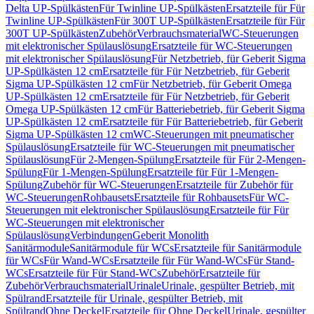
Delta UP-Spülkästen
Für Twinline UP-Spülkästen
Ersatzteile für Für
Twinline UP-Spülkästen
Für 300T UP-Spülkästen
Ersatzteile für Für
300T UP-Spülkästen
Zubehör
Verbrauchsmaterial
WC-Steuerungen
mit elektronischer Spülauslösung
Ersatzteile für WC-Steuerungen
mit elektronischer Spülauslösung
Für Netzbetrieb, für Geberit Sigma
UP-Spülkästen 12 cm
Ersatzteile für Für Netzbetrieb, für Geberit
Sigma UP-Spülkästen 12 cm
Für Netzbetrieb, für Geberit Omega
UP-Spülkästen 12 cm
Ersatzteile für Für Netzbetrieb, für Geberit
Omega UP-Spülkästen 12 cm
Für Batteriebetrieb, für Geberit Sigma
UP-Spülkästen 12 cm
Ersatzteile für Für Batteriebetrieb, für Geberit
Sigma UP-Spülkästen 12 cm
WC-Steuerungen mit pneumatischer
Spülauslösung
Ersatzteile für WC-Steuerungen mit pneumatischer
Spülauslösung
Für 2-Mengen-Spülung
Ersatzteile für Für 2-Mengen-
Spülung
Für 1-Mengen-Spülung
Ersatzteile für Für 1-Mengen-
Spülung
Zubehör für WC-Steuerungen
Ersatzteile für Zubehör für
WC-Steuerungen
Rohbausets
Ersatzteile für Rohbausets
Für WC-
Steuerungen mit elektronischer Spülauslösung
Ersatzteile für Für
WC-Steuerungen mit elektronischer
Spülauslösung
Verbindungen
Geberit Monolith
Sanitärmodule
Sanitärmodule für WCs
Ersatzteile für Sanitärmodule
für WCs
Für Wand-WCs
Ersatzteile für Für Wand-WCs
Für Stand-
WCs
Ersatzteile für Für Stand-WCs
Zubehör
Ersatzteile für
Zubehör
Verbrauchsmaterial
Urinale
Urinale, gespülter Betrieb, mit
Spülrand
Ersatzteile für Urinale, gespülter Betrieb, mit
Spülrand
Ohne Deckel
Ersatzteile für Ohne Deckel
Urinale, gespülter