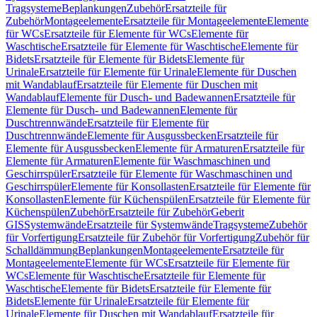
Tragsysteme
Beplankungen
Zubehör
Ersatzteile für
Zubehör
Montageelemente
Ersatzteile für Montageelemente
Elemente
für WCs
Ersatzteile für Elemente für WCs
Elemente für
Waschtische
Ersatzteile für Elemente für Waschtische
Elemente für
Bidets
Ersatzteile für Elemente für Bidets
Elemente für
Urinale
Ersatzteile für Elemente für Urinale
Elemente für Duschen
mit Wandablauf
Ersatzteile für Elemente für Duschen mit
Wandablauf
Elemente für Dusch- und Badewannen
Ersatzteile für
Elemente für Dusch- und Badewannen
Elemente für
Duschtrennwände
Ersatzteile für Elemente für
Duschtrennwände
Elemente für Ausgussbecken
Ersatzteile für
Elemente für Ausgussbecken
Elemente für Armaturen
Ersatzteile für
Elemente für Armaturen
Elemente für Waschmaschinen und
Geschirrspüler
Ersatzteile für Elemente für Waschmaschinen und
Geschirrspüler
Elemente für Konsollasten
Ersatzteile für Elemente für
Konsollasten
Elemente für Küchenspülen
Ersatzteile für Elemente für
Küchenspülen
Zubehör
Ersatzteile für Zubehör
Geberit
GIS
Systemwände
Ersatzteile für Systemwände
Tragsysteme
Zubehör
für Vorfertigung
Ersatzteile für Zubehör für Vorfertigung
Zubehör für
Schalldämmung
Beplankungen
Montageelemente
Ersatzteile für
Montageelemente
Elemente für WCs
Ersatzteile für Elemente für
WCs
Elemente für Waschtische
Ersatzteile für Elemente für
Waschtische
Elemente für Bidets
Ersatzteile für Elemente für
Bidets
Elemente für Urinale
Ersatzteile für Elemente für
Urinale
Elemente für Duschen mit Wandablauf
Ersatzteile für