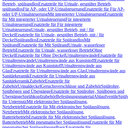
Betrieb, spülrandlos
Ersatzteile für Urinale, gespülter Betrieb,
spülrandlos
Für AP- oder UP-Urinalsteuerung
Ersatzteile für Für AP-
oder UP-Urinalsteuerung
Mit integrierter Urinalsteuerung
Ersatzteile
für Mit integrierter Urinalsteuerung
Für integrierte
Urinalsteuerung
Ersatzteile für Für integrierte
Urinalsteuerung
Urinale, gespülter Betrieb, mit / für
Deckel
Ersatzteile für Urinale, gespülter Betrieb, mit / für
Deckel
Spülrandlos
Ersatzteile für Spülrandlos
Mit
Spülrand
Ersatzteile für Mit Spülrand
Urinale, wasserloser
Betrieb
Ersatzteile für Urinale, wasserloser Betrieb
Ohne
Deckel
Ersatzteile für Ohne Deckel
Urinaltrennwände
Ersatzteile für
Urinaltrennwände
Urinaltrennwände aus Kunststoff
Ersatzteile für
Urinaltrennwände aus Kunststoff
Urinaltrennwände aus
Glas
Ersatzteile für Urinaltrennwände aus Glas
Urinaltrennwände aus
Sanitärkeramik
Ersatzteile für Urinaltrennwände aus
Sanitärkeramik
Zubehör
Ersatzteile für
Zubehör
Urinaldeckel
Geruchsverschlüsse und Zubehör
Spülrohre,
Spülbögen und Übergänge
Ersatzteile für Spülrohre, Spülbögen und
Übergänge
Sprühkopfzubehör
Befestigungsmaterial
Ablaufventile
Spülv
für Unterputz
Mit elektronischer Spülauslösung,
Netzbetrieb
Ersatzteile für Mit elektronischer Spülauslösung,
Netzbetrieb
Mit elektronischer Spülauslösung,
Batteriebetrieb
Ersatzteile für Mit elektronischer Spülauslösung,
Batteriebetrieb
Mit pneumatischer Spülauslösung
Ersatzteile für Mit
pneumatischer Spülauslösung
Basic
Ersatzteile für