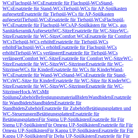
WCs
Flachspül-WCs
Ersatzteile für Flachspül-WCs
Stand-
WCs
Ersatzteile für Stand-WCs
Tiefspül-WCs für AP-Spülkasten
aufgesetzt
Ersatzteile für Tiefspül-WCs für AP-Spülkasten
aufgesetzt
Tiefspül-WCs
Ersatzteile für Tiefspül-WCs
Flachspül-
WCs
Ersatzteile für Flachspül-WCs
AP-Spülkästen für WCs, aus
Sanitärkeramik
Aufgesetzt
WC-Sitze
Ersatzteile für WC-Sitze
WC-
Sitze
Ersatzteile für WC-Sitze
Comfort WCs
Ersatzteile für Comfort
WCs
Tiefspül-WCs erhöht
Ersatzteile für Tiefspül-WCs
erhöht
Flachspül-WCs erhöht
Ersatzteile für Flachspül-WCs
erhöht
Tiefspül-WCs verlängert
Ersatzteile für Tiefspül-WCs
verlängert
Comfort WC-Sitze
Ersatzteile für Comfort WC-Sitze
WC-
Sitze
Ersatzteile für WC-Sitze
WC-Sitzringe
Ersatzteile für WC-
Sitzringe
WCs für Kinder
Ersatzteile für WCs für Kinder
Wand-
WCs
Ersatzteile für Wand-WCs
Stand-WCs
Ersatzteile für Stand-
WCs
WC-Sitze für Kinder
Ersatzteile für WC-Sitze für Kinder
WC-
Sitze
Ersatzteile für WC-Sitze
WC-Sitzringe
Ersatzteile für WC-
Sitzringe
Hock-WCs
Mit
Spülung
Zubehör
Befestigungsmaterial
Bidets
Wandbidets
Ersatzteile
für Wandbidets
Standbidets
Ersatzteile für
Standbidets
Zubehör
Ersatzteile für Zubehör
Betätigungsplatten und
WC-Steuerungen
Betätigungsplatten
Ersatzteile für
Betätigungsplatten
Für Sigma UP-Spülkästen
Ersatzteile für Für
Sigma UP-Spülkästen
Für Omega UP-Spülkästen
Ersatzteile für Für
Omega UP-Spülkästen
Für Kappa UP-Spülkästen
Ersatzteile für Für
Kappa UP-Spülkästen
Für Delta UP-Spülkästen
Ersatzteile für Für