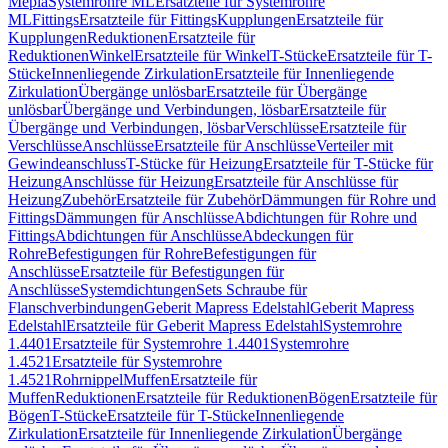
Mepla
Systemrohre ML
Ersatzteile für Systemrohre
ML
Fittings
Ersatzteile für Fittings
Kupplungen
Ersatzteile für
Kupplungen
Reduktionen
Ersatzteile für
Reduktionen
Winkel
Ersatzteile für Winkel
T-Stücke
Ersatzteile für T-
Stücke
Innenliegende Zirkulation
Ersatzteile für Innenliegende
Zirkulation
Übergänge unlösbar
Ersatzteile für Übergänge
unlösbar
Übergänge und Verbindungen, lösbar
Ersatzteile für
Übergänge und Verbindungen, lösbar
Verschlüsse
Ersatzteile für
Verschlüsse
Anschlüsse
Ersatzteile für Anschlüsse
Verteiler mit
Gewindeanschluss
T-Stücke für Heizung
Ersatzteile für T-Stücke für
Heizung
Anschlüsse für Heizung
Ersatzteile für Anschlüsse für
Heizung
Zubehör
Ersatzteile für Zubehör
Dämmungen für Rohre und
Fittings
Dämmungen für Anschlüsse
Abdichtungen für Rohre und
Fittings
Abdichtungen für Anschlüsse
Abdeckungen für
Rohre
Befestigungen für Rohre
Befestigungen für
Anschlüsse
Ersatzteile für Befestigungen für
Anschlüsse
Systemdichtungen
Sets Schraube für
Flanschverbindungen
Geberit Mapress Edelstahl
Geberit Mapress
Edelstahl
Ersatzteile für Geberit Mapress Edelstahl
Systemrohre
1.4401
Ersatzteile für Systemrohre 1.4401
Systemrohre
1.4521
Ersatzteile für Systemrohre
1.4521
Rohrnippel
Muffen
Ersatzteile für
Muffen
Reduktionen
Ersatzteile für Reduktionen
Bögen
Ersatzteile für
Bögen
T-Stücke
Ersatzteile für T-Stücke
Innenliegende
Zirkulation
Ersatzteile für Innenliegende Zirkulation
Übergänge