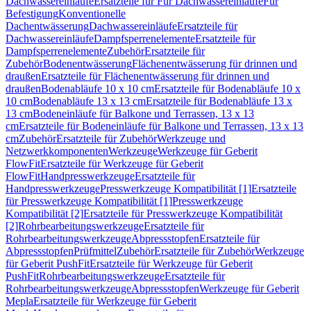
Dachwassereinläufe
Ersatzteile für Für Dachwassereinläufe
Für
Befestigung
Konventionelle
Dachentwässerung
Dachwassereinläufe
Ersatzteile für
Dachwassereinläufe
Dampfsperrenelemente
Ersatzteile für
Dampfsperrenelemente
Zubehör
Ersatzteile für
Zubehör
Bodenentwässerung
Flächenentwässerung für drinnen und
draußen
Ersatzteile für Flächenentwässerung für drinnen und
draußen
Bodenabläufe 10 x 10 cm
Ersatzteile für Bodenabläufe 10 x
10 cm
Bodenabläufe 13 x 13 cm
Ersatzteile für Bodenabläufe 13 x
13 cm
Bodeneinläufe für Balkone und Terrassen, 13 x 13
cm
Ersatzteile für Bodeneinläufe für Balkone und Terrassen, 13 x 13
cm
Zubehör
Ersatzteile für Zubehör
Werkzeuge und
Netzwerkkomponenten
Werkzeuge
Werkzeuge für Geberit
FlowFit
Ersatzteile für Werkzeuge für Geberit
FlowFit
Handpresswerkzeuge
Ersatzteile für
Handpresswerkzeuge
Presswerkzeuge Kompatibilität [1]
Ersatzteile
für Presswerkzeuge Kompatibilität [1]
Presswerkzeuge
Kompatibilität [2]
Ersatzteile für Presswerkzeuge Kompatibilität
[2]
Rohrbearbeitungswerkzeuge
Ersatzteile für
Rohrbearbeitungswerkzeuge
Abpressstopfen
Ersatzteile für
Abpressstopfen
Prüfmittel
Zubehör
Ersatzteile für Zubehör
Werkzeuge
für Geberit PushFit
Ersatzteile für Werkzeuge für Geberit
PushFit
Rohrbearbeitungswerkzeuge
Ersatzteile für
Rohrbearbeitungswerkzeuge
Abpressstopfen
Werkzeuge für Geberit
Mepla
Ersatzteile für Werkzeuge für Geberit