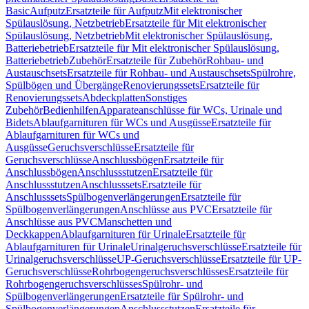
Basic
Aufputz
Ersatzteile für Aufputz
Mit elektronischer
Spülauslösung, Netzbetrieb
Ersatzteile für Mit elektronischer
Spülauslösung, Netzbetrieb
Mit elektronischer Spülauslösung,
Batteriebetrieb
Ersatzteile für Mit elektronischer Spülauslösung,
Batteriebetrieb
Zubehör
Ersatzteile für Zubehör
Rohbau- und
Austauschsets
Ersatzteile für Rohbau- und Austauschsets
Spülrohre,
Spülbögen und Übergänge
Renovierungssets
Ersatzteile für
Renovierungssets
Abdeckplatten
Sonstiges
Zubehör
Bedienhilfen
Apparateanschlüsse für WCs, Urinale und
Bidets
Ablaufgarnituren für WCs und Ausgüsse
Ersatzteile für
Ablaufgarnituren für WCs und
Ausgüsse
Geruchsverschlüsse
Ersatzteile für
Geruchsverschlüsse
Anschlussbögen
Ersatzteile für
Anschlussbögen
Anschlussstutzen
Ersatzteile für
Anschlussstutzen
Anschlusssets
Ersatzteile für
Anschlusssets
Spülbogenverlängerungen
Ersatzteile für
Spülbogenverlängerungen
Anschlüsse aus PVC
Ersatzteile für
Anschlüsse aus PVC
Manschetten und
Deckkappen
Ablaufgarnituren für Urinale
Ersatzteile für
Ablaufgarnituren für Urinale
Urinalgeruchsverschlüsse
Ersatzteile für
Urinalgeruchsverschlüsse
UP-Geruchsverschlüsse
Ersatzteile für UP-
Geruchsverschlüsse
Rohrbogengeruchsverschlüsses
Ersatzteile für
Rohrbogengeruchsverschlüsses
Spülrohr- und
Spülbogenverlängerungen
Ersatzteile für Spülrohr- und
Spülbogenverlängerungen
Anschlussstutzen
Ersatzteile für