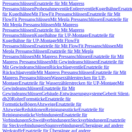
Pressanschlüssen
Ersatzteile für Mit Mapress
Pressanschlüssen
Probenahmeventile
Entleerventile
Kugelhähne
Ersatzt
für Kugelhähne
Mit FlowFit Pressanschlüssen
Ersatzteile für Mit
FlowFit Pressanschlüssen
Mit Mepla Pressanschlüssen
Ersatzteile für
Mit Mepla Pressanschlüssen
Mit Mapress
Pressanschlüssen
Ersatzteile für Mit Mapress
Pressanschlüssen
Kugelhähne für UP-Montage
Ersatzteile für
Kugelhähne für UP-Montage
Mit FlowFit
Pressanschlüssen
Ersatzteile für Mit FlowFit Pressanschlüssen
Mit
Mepla Pressanschlüssen
Ersatzteile für Mit Mepla
Pressanschlüssen
Mit Mapress Pressanschlüssen
Ersatzteile für Mit
Mapress Pressanschlüssen
Mit Gewindeanschlüssen
Ersatzteile für
Mit Gewindeanschlüssen
Rückschlagventile
Ersatzteile für
Rückschlagventile
Mit Mapress Pressanschlüssen
Ersatzteile für Mit
Mapress Pressanschlüssen
Wasserzählerstrecken für UP-
Montage
Ersatzteile für Wasserzählerstrecken für UP-Montage
Mit
Gewindeanschlüssen
Ersatzteile für Mit
Gewindeanschlüssen
Gebäude-Entwässerungssysteme
Geberit Silent-
db20
Rohre
Formstücke
Ersatzteile für
Formstücke
Bögen
Abzweige
Ersatzteile für
Abzweige
Reduktionen
Reinigungsstücke
Ersatzteile für
Reinigungsstücke
Verbindungen
Ersatzteile für
Verbindungen
Schweißverbindungen
Steckverbindungen
Ersatzteile
für Steckverbindungen
Spannverbindungen
Übergänge auf andere
Werkstoffe
Ersatzteile für Übergänge auf andere