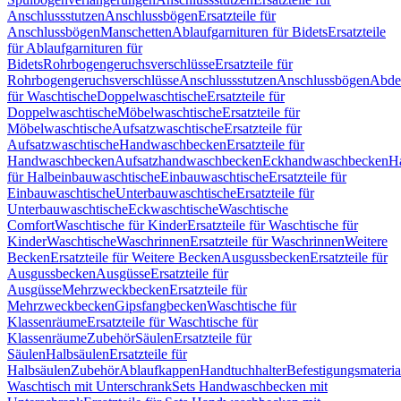
Anschlussstutzen
Anschlussbögen
Ersatzteile für
Anschlussbögen
Manschetten
Ablaufgarnituren für Bidets
Ersatzteile
für Ablaufgarnituren für
Bidets
Rohrbogengeruchsverschlüsse
Ersatzteile für
Rohrbogengeruchsverschlüsse
Anschlussstutzen
Anschlussbögen
Abde
für Waschtische
Doppelwaschtische
Ersatzteile für
Doppelwaschtische
Möbelwaschtische
Ersatzteile für
Möbelwaschtische
Aufsatzwaschtische
Ersatzteile für
Aufsatzwaschtische
Handwaschbecken
Ersatzteile für
Handwaschbecken
Aufsatzhandwaschbecken
Eckhandwaschbecken
H
für Halbeinbauwaschtische
Einbauwaschtische
Ersatzteile für
Einbauwaschtische
Unterbauwaschtische
Ersatzteile für
Unterbauwaschtische
Eckwaschtische
Waschtische
Comfort
Waschtische für Kinder
Ersatzteile für Waschtische für
Kinder
Waschtische
Waschrinnen
Ersatzteile für Waschrinnen
Weitere
Becken
Ersatzteile für Weitere Becken
Ausgussbecken
Ersatzteile für
Ausgussbecken
Ausgüsse
Ersatzteile für
Ausgüsse
Mehrzweckbecken
Ersatzteile für
Mehrzweckbecken
Gipsfangbecken
Waschtische für
Klassenräume
Ersatzteile für Waschtische für
Klassenräume
Zubehör
Säulen
Ersatzteile für
Säulen
Halbsäulen
Ersatzteile für
Halbsäulen
Zubehör
Ablaufkappen
Handtuchhalter
Befestigungsmateria
Waschtisch mit Unterschrank
Sets Handwaschbecken mit