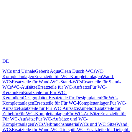
DE
WCs und Urinale
Geberit AquaClean Dusch-WCs
WC-
Komplettanlagen
Ersatzteile für WC-Komplettanlagen
Wand-
WCs
Ersatzteile für Wand-WCs
Stand-WCs
Ersatzteile für Stand-
WCs
WC-Aufsätze
Ersatzteile für WC-Aufsätze
Für WC-
Keramiken
Ersatzteile für Für WC-
Keramiken
Designplatten
Ersatzteile für Designplatten
Für WC-
Komplettanlagen
Ersatzteile für Für WC-Komplettanlagen
Für WC-
Aufsätze
Ersatzteile für Für WC-Aufsätze
Zubehör
Ersatzteile für
Zubehör
Für WC-Komplettanlagen
Für WC-Aufsätze
Ersatzteile für
Für WC-Aufsätze
Für WC-Aufsätze und WC-
Komplettanlagen
WCs
Verbrauchsmaterial
WCs und WC-Sitze
Wand-
WCs
Ersatzteile für Wand-WCs
Tiefspül-WCs
Ersatzteile für Tiefspül-