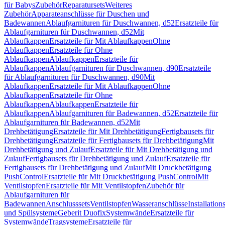
für Babys
Zubehör
Reparatursets
Weiteres
Zubehör
Apparateanschlüsse für Duschen und
Badewannen
Ablaufgarnituren für Duschwannen, d52
Ersatzteile für
Ablaufgarnituren für Duschwannen, d52
Mit
Ablaufkappen
Ersatzteile für Mit Ablaufkappen
Ohne
Ablaufkappen
Ersatzteile für Ohne
Ablaufkappen
Ablaufkappen
Ersatzteile für
Ablaufkappen
Ablaufgarnituren für Duschwannen, d90
Ersatzteile
für Ablaufgarnituren für Duschwannen, d90
Mit
Ablaufkappen
Ersatzteile für Mit Ablaufkappen
Ohne
Ablaufkappen
Ersatzteile für Ohne
Ablaufkappen
Ablaufkappen
Ersatzteile für
Ablaufkappen
Ablaufgarnituren für Badewannen, d52
Ersatzteile für
Ablaufgarnituren für Badewannen, d52
Mit
Drehbetätigung
Ersatzteile für Mit Drehbetätigung
Fertigbausets für
Drehbetätigung
Ersatzteile für Fertigbausets für Drehbetätigung
Mit
Drehbetätigung und Zulauf
Ersatzteile für Mit Drehbetätigung und
Zulauf
Fertigbausets für Drehbetätigung und Zulauf
Ersatzteile für
Fertigbausets für Drehbetätigung und Zulauf
Mit Druckbetätigung
PushControl
Ersatzteile für Mit Druckbetätigung PushControl
Mit
Ventilstopfen
Ersatzteile für Mit Ventilstopfen
Zubehör für
Ablaufgarnituren für
Badewannen
Anschlusssets
Ventilstopfen
Wasseranschlüsse
Installation
und Spülsysteme
Geberit Duofix
Systemwände
Ersatzteile für
Systemwände
Tragsysteme
Ersatzteile für