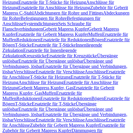
Heizung
Ersatzteile für T-Stücke für Heizung
Anschlüsse für
Heizung
Ersatzteile für Anschlüsse für Heizung
Zubehör für Geberit
Mapress C-Stahl
Abdichtungen für Rohre und Fittings
Abdeckungen
für Rohre
Befestigungen für Rohre
Befestigungen für
Anschlüsse
Systemdichtungen
Sets Schraube für
Flanschverbindungen
Geberit Mapress Kupfer
Geberit Mapress
Kupfer
Ersatzteile für Geberit Mapress Kupfer
Muffen
Ersatzteile für
Muffen
Reduktionen
Ersatzteile für Reduktionen
Bögen
Ersatzteile für
Bögen
T-Stücke
Ersatzteile für T-Stücke
Innenliegende
Zirkulation
Ersatzteile für Innenliegende
Zirkulation
Kreuzstücke
Ersatzteile für Kreuzstücke
Übergänge
unlösbar
Ersatzteile für Übergänge unlösbar
Übergänge und
Verbindungen, lösbar
Ersatzteile für Übergänge und Verbindungen,
lösbar
Verschlüsse
Ersatzteile für Verschlüsse
Anschlüsse
Ersatzteile
für Anschlüsse
T-Stücke für Heizung
Ersatzteile für T-Stücke für
Heizung
Anschlüsse für Heizung
Ersatzteile für Anschlüsse für
Heizung
Geberit Mapress Kupfer, Gas
Ersatzteile für Geberit
Mapress Kupfer, Gas
Muffen
Ersatzteile für
Muffen
Reduktionen
Ersatzteile für Reduktionen
Bögen
Ersatzteile für
Bögen
T-Stücke
Ersatzteile für T-Stücke
Übergänge
unlösbar
Ersatzteile für Übergänge unlösbar
Übergänge und
Verbindungen, lösbar
Ersatzteile für Übergänge und Verbindungen,
lösbar
Verschlüsse
Ersatzteile für Verschlüsse
Anschlüsse
Ersatzteile
für Anschlüsse
Zubehör für Geberit Mapress Kupfer
Ersatzteile für
Zubehör für Geberit Mapress Kupfer
Dämmungen für