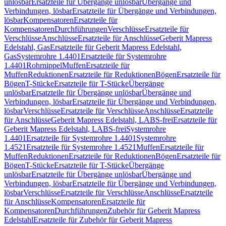
unlösbar
Ersatzteile für Übergänge unlösbar
Übergänge und
Verbindungen, lösbar
Ersatzteile für Übergänge und Verbindungen,
lösbar
Kompensatoren
Ersatzteile für
Kompensatoren
Durchführungen
Verschlüsse
Ersatzteile für
Verschlüsse
Anschlüsse
Ersatzteile für Anschlüsse
Geberit Mapress
Edelstahl, Gas
Ersatzteile für Geberit Mapress Edelstahl,
Gas
Systemrohre 1.4401
Ersatzteile für Systemrohre
1.4401
Rohrnippel
Muffen
Ersatzteile für
Muffen
Reduktionen
Ersatzteile für Reduktionen
Bögen
Ersatzteile für
Bögen
T-Stücke
Ersatzteile für T-Stücke
Übergänge
unlösbar
Ersatzteile für Übergänge unlösbar
Übergänge und
Verbindungen, lösbar
Ersatzteile für Übergänge und Verbindungen,
lösbar
Verschlüsse
Ersatzteile für Verschlüsse
Anschlüsse
Ersatzteile
für Anschlüsse
Geberit Mapress Edelstahl, LABS-frei
Ersatzteile für
Geberit Mapress Edelstahl, LABS-frei
Systemrohre
1.4401
Ersatzteile für Systemrohre 1.4401
Systemrohre
1.4521
Ersatzteile für Systemrohre 1.4521
Muffen
Ersatzteile für
Muffen
Reduktionen
Ersatzteile für Reduktionen
Bögen
Ersatzteile für
Bögen
T-Stücke
Ersatzteile für T-Stücke
Übergänge
unlösbar
Ersatzteile für Übergänge unlösbar
Übergänge und
Verbindungen, lösbar
Ersatzteile für Übergänge und Verbindungen,
lösbar
Verschlüsse
Ersatzteile für Verschlüsse
Anschlüsse
Ersatzteile
für Anschlüsse
Kompensatoren
Ersatzteile für
Kompensatoren
Durchführungen
Zubehör für Geberit Mapress
Edelstahl
Ersatzteile für Zubehör für Geberit Mapress