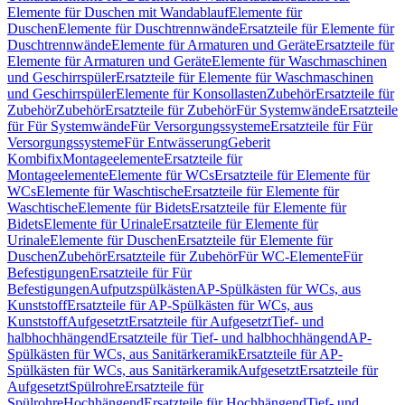
Elemente für Duschen mit Wandablauf
Elemente für
Duschen
Elemente für Duschtrennwände
Ersatzteile für Elemente für
Duschtrennwände
Elemente für Armaturen und Geräte
Ersatzteile für
Elemente für Armaturen und Geräte
Elemente für Waschmaschinen
und Geschirrspüler
Ersatzteile für Elemente für Waschmaschinen
und Geschirrspüler
Elemente für Konsollasten
Zubehör
Ersatzteile für
Zubehör
Zubehör
Ersatzteile für Zubehör
Für Systemwände
Ersatzteile
für Für Systemwände
Für Versorgungssysteme
Ersatzteile für Für
Versorgungssysteme
Für Entwässerung
Geberit
Kombifix
Montageelemente
Ersatzteile für
Montageelemente
Elemente für WCs
Ersatzteile für Elemente für
WCs
Elemente für Waschtische
Ersatzteile für Elemente für
Waschtische
Elemente für Bidets
Ersatzteile für Elemente für
Bidets
Elemente für Urinale
Ersatzteile für Elemente für
Urinale
Elemente für Duschen
Ersatzteile für Elemente für
Duschen
Zubehör
Ersatzteile für Zubehör
Für WC-Elemente
Für
Befestigungen
Ersatzteile für Für
Befestigungen
Aufputzspülkästen
AP-Spülkästen für WCs, aus
Kunststoff
Ersatzteile für AP-Spülkästen für WCs, aus
Kunststoff
Aufgesetzt
Ersatzteile für Aufgesetzt
Tief- und
halbhochhängend
Ersatzteile für Tief- und halbhochhängend
AP-
Spülkästen für WCs, aus Sanitärkeramik
Ersatzteile für AP-
Spülkästen für WCs, aus Sanitärkeramik
Aufgesetzt
Ersatzteile für
Aufgesetzt
Spülrohre
Ersatzteile für
Spülrohre
Hochhängend
Ersatzteile für Hochhängend
Tief- und