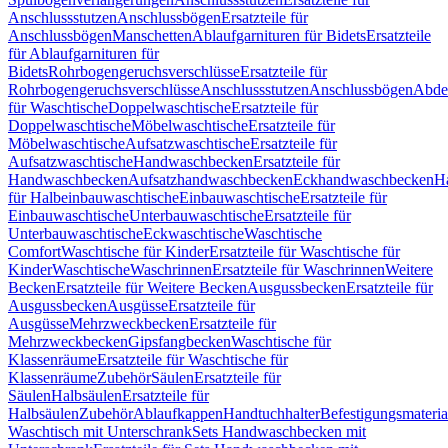
Anschlussstutzen
Anschlussbögen
Ersatzteile für
Anschlussbögen
Manschetten
Ablaufgarnituren für Bidets
Ersatzteile
für Ablaufgarnituren für
Bidets
Rohrbogengeruchsverschlüsse
Ersatzteile für
Rohrbogengeruchsverschlüsse
Anschlussstutzen
Anschlussbögen
Abde
für Waschtische
Doppelwaschtische
Ersatzteile für
Doppelwaschtische
Möbelwaschtische
Ersatzteile für
Möbelwaschtische
Aufsatzwaschtische
Ersatzteile für
Aufsatzwaschtische
Handwaschbecken
Ersatzteile für
Handwaschbecken
Aufsatzhandwaschbecken
Eckhandwaschbecken
H
für Halbeinbauwaschtische
Einbauwaschtische
Ersatzteile für
Einbauwaschtische
Unterbauwaschtische
Ersatzteile für
Unterbauwaschtische
Eckwaschtische
Waschtische
Comfort
Waschtische für Kinder
Ersatzteile für Waschtische für
Kinder
Waschtische
Waschrinnen
Ersatzteile für Waschrinnen
Weitere
Becken
Ersatzteile für Weitere Becken
Ausgussbecken
Ersatzteile für
Ausgussbecken
Ausgüsse
Ersatzteile für
Ausgüsse
Mehrzweckbecken
Ersatzteile für
Mehrzweckbecken
Gipsfangbecken
Waschtische für
Klassenräume
Ersatzteile für Waschtische für
Klassenräume
Zubehör
Säulen
Ersatzteile für
Säulen
Halbsäulen
Ersatzteile für
Halbsäulen
Zubehör
Ablaufkappen
Handtuchhalter
Befestigungsmateria
Waschtisch mit Unterschrank
Sets Handwaschbecken mit