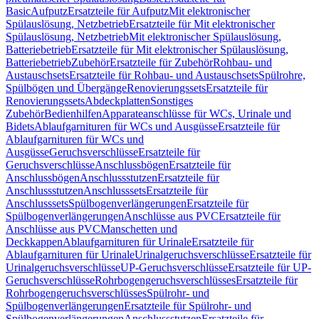
Basic
Aufputz
Ersatzteile für Aufputz
Mit elektronischer
Spülauslösung, Netzbetrieb
Ersatzteile für Mit elektronischer
Spülauslösung, Netzbetrieb
Mit elektronischer Spülauslösung,
Batteriebetrieb
Ersatzteile für Mit elektronischer Spülauslösung,
Batteriebetrieb
Zubehör
Ersatzteile für Zubehör
Rohbau- und
Austauschsets
Ersatzteile für Rohbau- und Austauschsets
Spülrohre,
Spülbögen und Übergänge
Renovierungssets
Ersatzteile für
Renovierungssets
Abdeckplatten
Sonstiges
Zubehör
Bedienhilfen
Apparateanschlüsse für WCs, Urinale und
Bidets
Ablaufgarnituren für WCs und Ausgüsse
Ersatzteile für
Ablaufgarnituren für WCs und
Ausgüsse
Geruchsverschlüsse
Ersatzteile für
Geruchsverschlüsse
Anschlussbögen
Ersatzteile für
Anschlussbögen
Anschlussstutzen
Ersatzteile für
Anschlussstutzen
Anschlusssets
Ersatzteile für
Anschlusssets
Spülbogenverlängerungen
Ersatzteile für
Spülbogenverlängerungen
Anschlüsse aus PVC
Ersatzteile für
Anschlüsse aus PVC
Manschetten und
Deckkappen
Ablaufgarnituren für Urinale
Ersatzteile für
Ablaufgarnituren für Urinale
Urinalgeruchsverschlüsse
Ersatzteile für
Urinalgeruchsverschlüsse
UP-Geruchsverschlüsse
Ersatzteile für UP-
Geruchsverschlüsse
Rohrbogengeruchsverschlüsses
Ersatzteile für
Rohrbogengeruchsverschlüsses
Spülrohr- und
Spülbogenverlängerungen
Ersatzteile für Spülrohr- und
Spülbogenverlängerungen
Anschlussstutzen
Ersatzteile für