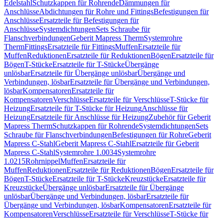
Edelstahl
Schutzkappen für Rohrende
Dämmungen für
Anschlüsse
Abdichtungen für Rohre und Fittings
Befestigungen für
Anschlüsse
Ersatzteile für Befestigungen für
Anschlüsse
Systemdichtungen
Sets Schraube für
Flanschverbindungen
Geberit Mapress Therm
Systemrohre
Therm
Fittings
Ersatzteile für Fittings
Muffen
Ersatzteile für
Muffen
Reduktionen
Ersatzteile für Reduktionen
Bögen
Ersatzteile für
Bögen
T-Stücke
Ersatzteile für T-Stücke
Übergänge
unlösbar
Ersatzteile für Übergänge unlösbar
Übergänge und
Verbindungen, lösbar
Ersatzteile für Übergänge und Verbindungen,
lösbar
Kompensatoren
Ersatzteile für
Kompensatoren
Verschlüsse
Ersatzteile für Verschlüsse
T-Stücke für
Heizung
Ersatzteile für T-Stücke für Heizung
Anschlüsse für
Heizung
Ersatzteile für Anschlüsse für Heizung
Zubehör für Geberit
Mapress Therm
Schutzkappen für Rohrende
Systemdichtungen
Sets
Schraube für Flanschverbindungen
Befestigungen für Rohre
Geberit
Mapress C-Stahl
Geberit Mapress C-Stahl
Ersatzteile für Geberit
Mapress C-Stahl
Systemrohre 1.0034
Systemrohre
1.0215
Rohrnippel
Muffen
Ersatzteile für
Muffen
Reduktionen
Ersatzteile für Reduktionen
Bögen
Ersatzteile für
Bögen
T-Stücke
Ersatzteile für T-Stücke
Kreuzstücke
Ersatzteile für
Kreuzstücke
Übergänge unlösbar
Ersatzteile für Übergänge
unlösbar
Übergänge und Verbindungen, lösbar
Ersatzteile für
Übergänge und Verbindungen, lösbar
Kompensatoren
Ersatzteile für
Kompensatoren
Verschlüsse
Ersatzteile für Verschlüsse
T-Stücke für