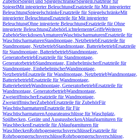
Zubehör
Spiegel und Spiegelschränke
Spiegel
Ersatzteile für
Spiegel
Mit integrierter Beleuchtung
Ersatzteile für Mit integrierter
Beleuchtung
Spiegelschränke
Ersatzteile für Spiegelschränke
Mit
integrierter Beleuchtung
Ersatzteile für Mit integrierter
Beleuchtung
Ohne integrierte Beleuchtung
Ersatzteile für Ohne
integrierte Beleuchtung
Zubehör
Lichtelemente
Griffe
Weiteres
Zubehör
Steckdosen
Armaturen
Waschtischarmaturen
Ersatzteile für
Waschtischarmaturen
Standmontage, Netzbetrieb
Ersatzteile für
Standmontage, Netzbetrieb
Standmontage, Batteriebetrieb
Ersatzteile
für Standmontage, Batteriebetrieb
Standmontage,
Generatorbetrieb
Ersatzteile für Standmontage,
Generatorbetrieb
Standmontage, Einhebelmischer
Ersatzteile für
Standmontage, Einhebelmischer
Wandmontage,
Netzbetrieb
Ersatzteile für Wandmontage, Netzbetrieb
Wandmontage,
Batteriebetrieb
Ersatzteile für Wandmontage,
Batteriebetrieb
Wandmontage, Generatorbetrieb
Ersatzteile für
Wandmontage, Generatorbetrieb
Wandmontage,
Zweigriffmischer
Ersatzteile für Wandmontage,
Zweigriffmischer
Zubehör
Ersatzteile für Zubehör
Für
Waschtischarmaturen
Ersatzteile für Für
Waschtischarmaturen
Apparateanschlüsse für Waschplatz,
Spülbecken, Geräte und Ausgussbecken
Ablaufgarnituren für
Waschbecken
Ersatzteile für Ablaufgarnituren für
Waschbecken
Rohrbogengeruchsverschlüsse
Ersatzteile für
Rohrbogengeruchsverschlüsse
Rohrbogengeruchsverschlüsse,