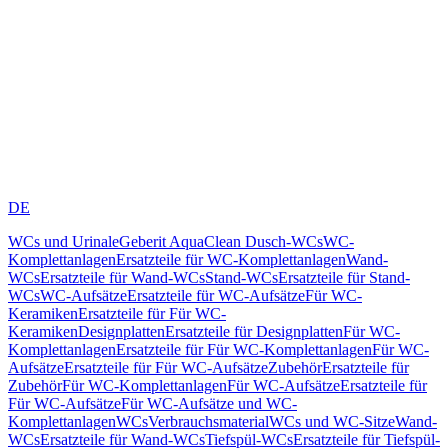
DE
WCs und Urinale
Geberit AquaClean Dusch-WCs
WC-
Komplettanlagen
Ersatzteile für WC-Komplettanlagen
Wand-
WCs
Ersatzteile für Wand-WCs
Stand-WCs
Ersatzteile für Stand-
WCs
WC-Aufsätze
Ersatzteile für WC-Aufsätze
Für WC-
Keramiken
Ersatzteile für Für WC-
Keramiken
Designplatten
Ersatzteile für Designplatten
Für WC-
Komplettanlagen
Ersatzteile für Für WC-Komplettanlagen
Für WC-
Aufsätze
Ersatzteile für Für WC-Aufsätze
Zubehör
Ersatzteile für
Zubehör
Für WC-Komplettanlagen
Für WC-Aufsätze
Ersatzteile für
Für WC-Aufsätze
Für WC-Aufsätze und WC-
Komplettanlagen
WCs
Verbrauchsmaterial
WCs und WC-Sitze
Wand-
WCs
Ersatzteile für Wand-WCs
Tiefspül-WCs
Ersatzteile für Tiefspül-