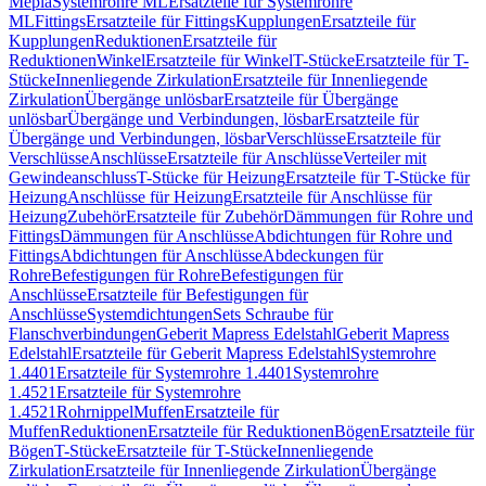
Mepla
Systemrohre ML
Ersatzteile für Systemrohre
ML
Fittings
Ersatzteile für Fittings
Kupplungen
Ersatzteile für
Kupplungen
Reduktionen
Ersatzteile für
Reduktionen
Winkel
Ersatzteile für Winkel
T-Stücke
Ersatzteile für T-
Stücke
Innenliegende Zirkulation
Ersatzteile für Innenliegende
Zirkulation
Übergänge unlösbar
Ersatzteile für Übergänge
unlösbar
Übergänge und Verbindungen, lösbar
Ersatzteile für
Übergänge und Verbindungen, lösbar
Verschlüsse
Ersatzteile für
Verschlüsse
Anschlüsse
Ersatzteile für Anschlüsse
Verteiler mit
Gewindeanschluss
T-Stücke für Heizung
Ersatzteile für T-Stücke für
Heizung
Anschlüsse für Heizung
Ersatzteile für Anschlüsse für
Heizung
Zubehör
Ersatzteile für Zubehör
Dämmungen für Rohre und
Fittings
Dämmungen für Anschlüsse
Abdichtungen für Rohre und
Fittings
Abdichtungen für Anschlüsse
Abdeckungen für
Rohre
Befestigungen für Rohre
Befestigungen für
Anschlüsse
Ersatzteile für Befestigungen für
Anschlüsse
Systemdichtungen
Sets Schraube für
Flanschverbindungen
Geberit Mapress Edelstahl
Geberit Mapress
Edelstahl
Ersatzteile für Geberit Mapress Edelstahl
Systemrohre
1.4401
Ersatzteile für Systemrohre 1.4401
Systemrohre
1.4521
Ersatzteile für Systemrohre
1.4521
Rohrnippel
Muffen
Ersatzteile für
Muffen
Reduktionen
Ersatzteile für Reduktionen
Bögen
Ersatzteile für
Bögen
T-Stücke
Ersatzteile für T-Stücke
Innenliegende
Zirkulation
Ersatzteile für Innenliegende Zirkulation
Übergänge