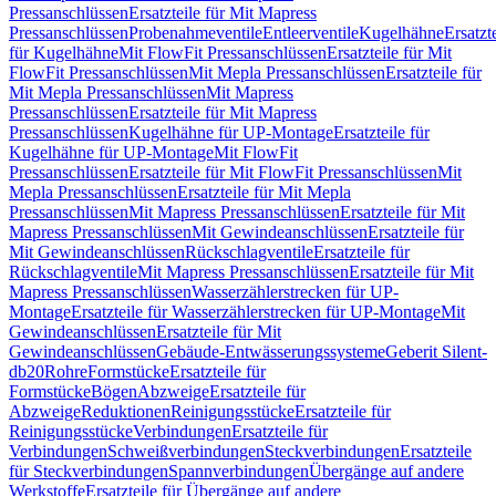
Pressanschlüssen
Ersatzteile für Mit Mapress
Pressanschlüssen
Probenahmeventile
Entleerventile
Kugelhähne
Ersatzt
für Kugelhähne
Mit FlowFit Pressanschlüssen
Ersatzteile für Mit
FlowFit Pressanschlüssen
Mit Mepla Pressanschlüssen
Ersatzteile für
Mit Mepla Pressanschlüssen
Mit Mapress
Pressanschlüssen
Ersatzteile für Mit Mapress
Pressanschlüssen
Kugelhähne für UP-Montage
Ersatzteile für
Kugelhähne für UP-Montage
Mit FlowFit
Pressanschlüssen
Ersatzteile für Mit FlowFit Pressanschlüssen
Mit
Mepla Pressanschlüssen
Ersatzteile für Mit Mepla
Pressanschlüssen
Mit Mapress Pressanschlüssen
Ersatzteile für Mit
Mapress Pressanschlüssen
Mit Gewindeanschlüssen
Ersatzteile für
Mit Gewindeanschlüssen
Rückschlagventile
Ersatzteile für
Rückschlagventile
Mit Mapress Pressanschlüssen
Ersatzteile für Mit
Mapress Pressanschlüssen
Wasserzählerstrecken für UP-
Montage
Ersatzteile für Wasserzählerstrecken für UP-Montage
Mit
Gewindeanschlüssen
Ersatzteile für Mit
Gewindeanschlüssen
Gebäude-Entwässerungssysteme
Geberit Silent-
db20
Rohre
Formstücke
Ersatzteile für
Formstücke
Bögen
Abzweige
Ersatzteile für
Abzweige
Reduktionen
Reinigungsstücke
Ersatzteile für
Reinigungsstücke
Verbindungen
Ersatzteile für
Verbindungen
Schweißverbindungen
Steckverbindungen
Ersatzteile
für Steckverbindungen
Spannverbindungen
Übergänge auf andere
Werkstoffe
Ersatzteile für Übergänge auf andere