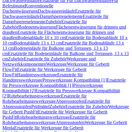
Dachwassereinläufe
Ersatzteile für Für Dachwassereinläufe
Für
Befestigung
Konventionelle
Dachentwässerung
Dachwassereinläufe
Ersatzteile für
Dachwassereinläufe
Dampfsperrenelemente
Ersatzteile für
Dampfsperrenelemente
Zubehör
Ersatzteile für
Zubehör
Bodenentwässerung
Flächenentwässerung für drinnen und
draußen
Ersatzteile für Flächenentwässerung für drinnen und
draußen
Bodenabläufe 10 x 10 cm
Ersatzteile für Bodenabläufe 10 x
10 cm
Bodenabläufe 13 x 13 cm
Ersatzteile für Bodenabläufe 13 x
13 cm
Bodeneinläufe für Balkone und Terrassen, 13 x 13
cm
Ersatzteile für Bodeneinläufe für Balkone und Terrassen, 13 x 13
cm
Zubehör
Ersatzteile für Zubehör
Werkzeuge und
Netzwerkkomponenten
Werkzeuge
Werkzeuge für Geberit
FlowFit
Ersatzteile für Werkzeuge für Geberit
FlowFit
Handpresswerkzeuge
Ersatzteile für
Handpresswerkzeuge
Presswerkzeuge Kompatibilität [1]
Ersatzteile
für Presswerkzeuge Kompatibilität [1]
Presswerkzeuge
Kompatibilität [2]
Ersatzteile für Presswerkzeuge Kompatibilität
[2]
Rohrbearbeitungswerkzeuge
Ersatzteile für
Rohrbearbeitungswerkzeuge
Abpressstopfen
Ersatzteile für
Abpressstopfen
Prüfmittel
Zubehör
Ersatzteile für Zubehör
Werkzeuge
für Geberit PushFit
Ersatzteile für Werkzeuge für Geberit
PushFit
Rohrbearbeitungswerkzeuge
Ersatzteile für
Rohrbearbeitungswerkzeuge
Abpressstopfen
Werkzeuge für Geberit
Mepla
Ersatzteile für Werkzeuge für Geberit