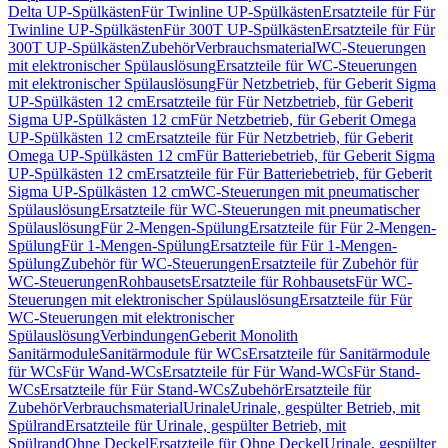
Delta UP-Spülkästen
Für Twinline UP-Spülkästen
Ersatzteile für Für
Twinline UP-Spülkästen
Für 300T UP-Spülkästen
Ersatzteile für Für
300T UP-Spülkästen
Zubehör
Verbrauchsmaterial
WC-Steuerungen
mit elektronischer Spülauslösung
Ersatzteile für WC-Steuerungen
mit elektronischer Spülauslösung
Für Netzbetrieb, für Geberit Sigma
UP-Spülkästen 12 cm
Ersatzteile für Für Netzbetrieb, für Geberit
Sigma UP-Spülkästen 12 cm
Für Netzbetrieb, für Geberit Omega
UP-Spülkästen 12 cm
Ersatzteile für Für Netzbetrieb, für Geberit
Omega UP-Spülkästen 12 cm
Für Batteriebetrieb, für Geberit Sigma
UP-Spülkästen 12 cm
Ersatzteile für Für Batteriebetrieb, für Geberit
Sigma UP-Spülkästen 12 cm
WC-Steuerungen mit pneumatischer
Spülauslösung
Ersatzteile für WC-Steuerungen mit pneumatischer
Spülauslösung
Für 2-Mengen-Spülung
Ersatzteile für Für 2-Mengen-
Spülung
Für 1-Mengen-Spülung
Ersatzteile für Für 1-Mengen-
Spülung
Zubehör für WC-Steuerungen
Ersatzteile für Zubehör für
WC-Steuerungen
Rohbausets
Ersatzteile für Rohbausets
Für WC-
Steuerungen mit elektronischer Spülauslösung
Ersatzteile für Für
WC-Steuerungen mit elektronischer
Spülauslösung
Verbindungen
Geberit Monolith
Sanitärmodule
Sanitärmodule für WCs
Ersatzteile für Sanitärmodule
für WCs
Für Wand-WCs
Ersatzteile für Für Wand-WCs
Für Stand-
WCs
Ersatzteile für Für Stand-WCs
Zubehör
Ersatzteile für
Zubehör
Verbrauchsmaterial
Urinale
Urinale, gespülter Betrieb, mit
Spülrand
Ersatzteile für Urinale, gespülter Betrieb, mit
Spülrand
Ohne Deckel
Ersatzteile für Ohne Deckel
Urinale, gespülter