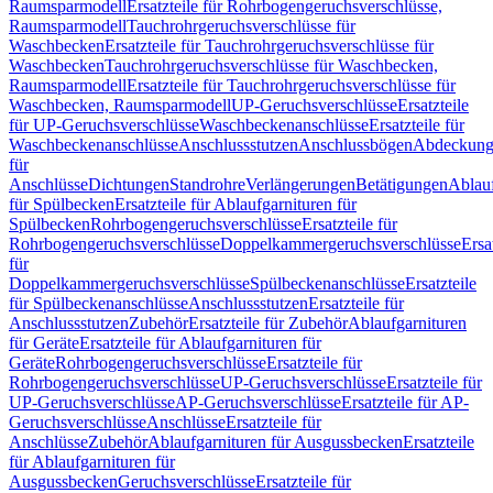
Raumsparmodell
Ersatzteile für Rohrbogengeruchsverschlüsse,
Raumsparmodell
Tauchrohrgeruchsverschlüsse für
Waschbecken
Ersatzteile für Tauchrohrgeruchsverschlüsse für
Waschbecken
Tauchrohrgeruchsverschlüsse für Waschbecken,
Raumsparmodell
Ersatzteile für Tauchrohrgeruchsverschlüsse für
Waschbecken, Raumsparmodell
UP-Geruchsverschlüsse
Ersatzteile
für UP-Geruchsverschlüsse
Waschbeckenanschlüsse
Ersatzteile für
Waschbeckenanschlüsse
Anschlussstutzen
Anschlussbögen
Abdeckung
für
Anschlüsse
Dichtungen
Standrohre
Verlängerungen
Betätigungen
Ablauf
für Spülbecken
Ersatzteile für Ablaufgarnituren für
Spülbecken
Rohrbogengeruchsverschlüsse
Ersatzteile für
Rohrbogengeruchsverschlüsse
Doppelkammergeruchsverschlüsse
Ersa
für
Doppelkammergeruchsverschlüsse
Spülbeckenanschlüsse
Ersatzteile
für Spülbeckenanschlüsse
Anschlussstutzen
Ersatzteile für
Anschlussstutzen
Zubehör
Ersatzteile für Zubehör
Ablaufgarnituren
für Geräte
Ersatzteile für Ablaufgarnituren für
Geräte
Rohrbogengeruchsverschlüsse
Ersatzteile für
Rohrbogengeruchsverschlüsse
UP-Geruchsverschlüsse
Ersatzteile für
UP-Geruchsverschlüsse
AP-Geruchsverschlüsse
Ersatzteile für AP-
Geruchsverschlüsse
Anschlüsse
Ersatzteile für
Anschlüsse
Zubehör
Ablaufgarnituren für Ausgussbecken
Ersatzteile
für Ablaufgarnituren für
Ausgussbecken
Geruchsverschlüsse
Ersatzteile für