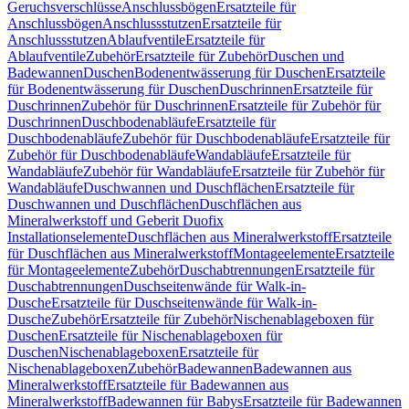
Geruchsverschlüsse
Anschlussbögen
Ersatzteile für
Anschlussbögen
Anschlussstutzen
Ersatzteile für
Anschlussstutzen
Ablaufventile
Ersatzteile für
Ablaufventile
Zubehör
Ersatzteile für Zubehör
Duschen und
Badewannen
Duschen
Bodenentwässerung für Duschen
Ersatzteile
für Bodenentwässerung für Duschen
Duschrinnen
Ersatzteile für
Duschrinnen
Zubehör für Duschrinnen
Ersatzteile für Zubehör für
Duschrinnen
Duschbodenabläufe
Ersatzteile für
Duschbodenabläufe
Zubehör für Duschbodenabläufe
Ersatzteile für
Zubehör für Duschbodenabläufe
Wandabläufe
Ersatzteile für
Wandabläufe
Zubehör für Wandabläufe
Ersatzteile für Zubehör für
Wandabläufe
Duschwannen und Duschflächen
Ersatzteile für
Duschwannen und Duschflächen
Duschflächen aus
Mineralwerkstoff und Geberit Duofix
Installationselemente
Duschflächen aus Mineralwerkstoff
Ersatzteile
für Duschflächen aus Mineralwerkstoff
Montageelemente
Ersatzteile
für Montageelemente
Zubehör
Duschabtrennungen
Ersatzteile für
Duschabtrennungen
Duschseitenwände für Walk-in-
Dusche
Ersatzteile für Duschseitenwände für Walk-in-
Dusche
Zubehör
Ersatzteile für Zubehör
Nischenablageboxen für
Duschen
Ersatzteile für Nischenablageboxen für
Duschen
Nischenablageboxen
Ersatzteile für
Nischenablageboxen
Zubehör
Badewannen
Badewannen aus
Mineralwerkstoff
Ersatzteile für Badewannen aus
Mineralwerkstoff
Badewannen für Babys
Ersatzteile für Badewannen