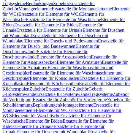
Tragsysteme
Beplankungen
Zubehör
Ersatzteile für
Zubehör
Montageelemente
Ersatzteile für Montageelemente
Elemente
für WCs
Ersatzteile für Elemente für WCs
Elemente für
Waschtische
Ersatzteile für Elemente für Waschtische
Elemente für
Bidets
Ersatzteile für Elemente für Bidets
Elemente für
Urinale
Ersatzteile für Elemente für Urinale
Elemente für Duschen
mit Wandablauf
Ersatzteile für Elemente für Duschen mit
Wandablauf
Elemente für Dusch- und Badewannen
Ersatzteile für
Elemente für Dusch- und Badewannen
Elemente für
Duschtrennwände
Ersatzteile für Elemente für
Duschtrennwände
Elemente für Ausgussbecken
Ersatzteile für
Elemente für Ausgussbecken
Elemente für Armaturen
Ersatzteile für
Elemente für Armaturen
Elemente für Waschmaschinen und
Geschirrspüler
Ersatzteile für Elemente für Waschmaschinen und
Geschirrspüler
Elemente für Konsollasten
Ersatzteile für Elemente für
Konsollasten
Elemente für Küchenspülen
Ersatzteile für Elemente für
Küchenspülen
Zubehör
Ersatzteile für Zubehör
Geberit
GIS
Systemwände
Ersatzteile für Systemwände
Tragsysteme
Zubehör
für Vorfertigung
Ersatzteile für Zubehör für Vorfertigung
Zubehör für
Schalldämmung
Beplankungen
Montageelemente
Ersatzteile für
Montageelemente
Elemente für WCs
Ersatzteile für Elemente für
WCs
Elemente für Waschtische
Ersatzteile für Elemente für
Waschtische
Elemente für Bidets
Ersatzteile für Elemente für
Bidets
Elemente für Urinale
Ersatzteile für Elemente für
Urinale
Elemente für Duschen mit Wandablauf
Ersatzteile für