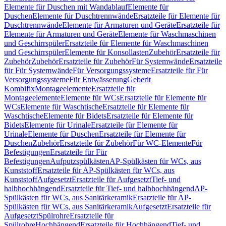
Elemente für Duschen mit Wandablauf
Elemente für
Duschen
Elemente für Duschtrennwände
Ersatzteile für Elemente für
Duschtrennwände
Elemente für Armaturen und Geräte
Ersatzteile für
Elemente für Armaturen und Geräte
Elemente für Waschmaschinen
und Geschirrspüler
Ersatzteile für Elemente für Waschmaschinen
und Geschirrspüler
Elemente für Konsollasten
Zubehör
Ersatzteile für
Zubehör
Zubehör
Ersatzteile für Zubehör
Für Systemwände
Ersatzteile
für Für Systemwände
Für Versorgungssysteme
Ersatzteile für Für
Versorgungssysteme
Für Entwässerung
Geberit
Kombifix
Montageelemente
Ersatzteile für
Montageelemente
Elemente für WCs
Ersatzteile für Elemente für
WCs
Elemente für Waschtische
Ersatzteile für Elemente für
Waschtische
Elemente für Bidets
Ersatzteile für Elemente für
Bidets
Elemente für Urinale
Ersatzteile für Elemente für
Urinale
Elemente für Duschen
Ersatzteile für Elemente für
Duschen
Zubehör
Ersatzteile für Zubehör
Für WC-Elemente
Für
Befestigungen
Ersatzteile für Für
Befestigungen
Aufputzspülkästen
AP-Spülkästen für WCs, aus
Kunststoff
Ersatzteile für AP-Spülkästen für WCs, aus
Kunststoff
Aufgesetzt
Ersatzteile für Aufgesetzt
Tief- und
halbhochhängend
Ersatzteile für Tief- und halbhochhängend
AP-
Spülkästen für WCs, aus Sanitärkeramik
Ersatzteile für AP-
Spülkästen für WCs, aus Sanitärkeramik
Aufgesetzt
Ersatzteile für
Aufgesetzt
Spülrohre
Ersatzteile für
Spülrohre
Hochhängend
Ersatzteile für Hochhängend
Tief- und