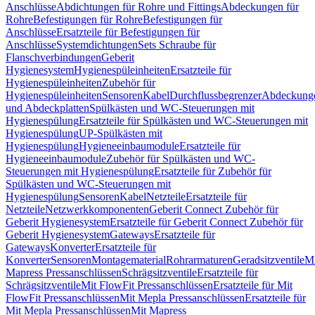
Anschlüsse
Abdichtungen für Rohre und Fittings
Abdeckungen für
Rohre
Befestigungen für Rohre
Befestigungen für
Anschlüsse
Ersatzteile für Befestigungen für
Anschlüsse
Systemdichtungen
Sets Schraube für
Flanschverbindungen
Geberit
Hygienesystem
Hygienespüleinheiten
Ersatzteile für
Hygienespüleinheiten
Zubehör für
Hygienespüleinheiten
Sensoren
Kabel
Durchflussbegrenzer
Abdeckung
und Abdeckplatten
Spülkästen und WC-Steuerungen mit
Hygienespülung
Ersatzteile für Spülkästen und WC-Steuerungen mit
Hygienespülung
UP-Spülkästen mit
Hygienespülung
Hygieneeinbaumodule
Ersatzteile für
Hygieneeinbaumodule
Zubehör für Spülkästen und WC-
Steuerungen mit Hygienespülung
Ersatzteile für Zubehör für
Spülkästen und WC-Steuerungen mit
Hygienespülung
Sensoren
Kabel
Netzteile
Ersatzteile für
Netzteile
Netzwerkkomponenten
Geberit Connect Zubehör für
Geberit Hygienesystem
Ersatzteile für Geberit Connect Zubehör für
Geberit Hygienesystem
Gateways
Ersatzteile für
Gateways
Konverter
Ersatzteile für
Konverter
Sensoren
Montagematerial
Rohrarmaturen
Geradsitzventile
Mi
Mapress Pressanschlüssen
Schrägsitzventile
Ersatzteile für
Schrägsitzventile
Mit FlowFit Pressanschlüssen
Ersatzteile für Mit
FlowFit Pressanschlüssen
Mit Mepla Pressanschlüssen
Ersatzteile für
Mit Mepla Pressanschlüssen
Mit Mapress