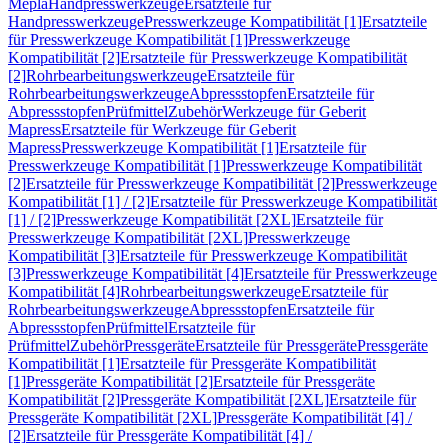
Mepla
Handpresswerkzeuge
Ersatzteile für
Handpresswerkzeuge
Presswerkzeuge Kompatibilität [1]
Ersatzteile
für Presswerkzeuge Kompatibilität [1]
Presswerkzeuge
Kompatibilität [2]
Ersatzteile für Presswerkzeuge Kompatibilität
[2]
Rohrbearbeitungswerkzeuge
Ersatzteile für
Rohrbearbeitungswerkzeuge
Abpressstopfen
Ersatzteile für
Abpressstopfen
Prüfmittel
Zubehör
Werkzeuge für Geberit
Mapress
Ersatzteile für Werkzeuge für Geberit
Mapress
Presswerkzeuge Kompatibilität [1]
Ersatzteile für
Presswerkzeuge Kompatibilität [1]
Presswerkzeuge Kompatibilität
[2]
Ersatzteile für Presswerkzeuge Kompatibilität [2]
Presswerkzeuge
Kompatibilität [1] / [2]
Ersatzteile für Presswerkzeuge Kompatibilität
[1] / [2]
Presswerkzeuge Kompatibilität [2XL]
Ersatzteile für
Presswerkzeuge Kompatibilität [2XL]
Presswerkzeuge
Kompatibilität [3]
Ersatzteile für Presswerkzeuge Kompatibilität
[3]
Presswerkzeuge Kompatibilität [4]
Ersatzteile für Presswerkzeuge
Kompatibilität [4]
Rohrbearbeitungswerkzeuge
Ersatzteile für
Rohrbearbeitungswerkzeuge
Abpressstopfen
Ersatzteile für
Abpressstopfen
Prüfmittel
Ersatzteile für
Prüfmittel
Zubehör
Pressgeräte
Ersatzteile für Pressgeräte
Pressgeräte
Kompatibilität [1]
Ersatzteile für Pressgeräte Kompatibilität
[1]
Pressgeräte Kompatibilität [2]
Ersatzteile für Pressgeräte
Kompatibilität [2]
Pressgeräte Kompatibilität [2XL]
Ersatzteile für
Pressgeräte Kompatibilität [2XL]
Pressgeräte Kompatibilität [4] /
[2]
Ersatzteile für Pressgeräte Kompatibilität [4] /