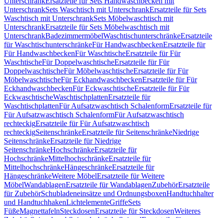
Unterschrank
Ersatzteile für Sets Handwaschbecken mit
Unterschrank
Sets Waschtisch mit Unterschrank
Ersatzteile für Sets
Waschtisch mit Unterschrank
Sets Möbelwaschtisch mit
Unterschrank
Ersatzteile für Sets Möbelwaschtisch mit
Unterschrank
Badezimmermöbel
Waschtischunterschränke
Ersatzteile
für Waschtischunterschränke
Für Handwaschbecken
Ersatzteile für
Für Handwaschbecken
Für Waschtische
Ersatzteile für Für
Waschtische
Für Doppelwaschtische
Ersatzteile für Für
Doppelwaschtische
Für Möbelwaschtische
Ersatzteile für Für
Möbelwaschtische
Für Eckhandwaschbecken
Ersatzteile für Für
Eckhandwaschbecken
Für Eckwaschtische
Ersatzteile für Für
Eckwaschtische
Waschtischplatten
Ersatzteile für
Waschtischplatten
Für Aufsatzwaschtisch Schalenform
Ersatzteile für
Für Aufsatzwaschtisch Schalenform
Für Aufsatzwaschtisch
rechteckig
Ersatzteile für Für Aufsatzwaschtisch
rechteckig
Seitenschränke
Ersatzteile für Seitenschränke
Niedrige
Seitenschränke
Ersatzteile für Niedrige
Seitenschränke
Hochschränke
Ersatzteile für
Hochschränke
Mittelhochschränke
Ersatzteile für
Mittelhochschränke
Hängeschränke
Ersatzteile für
Hängeschränke
Weitere Möbel
Ersatzteile für Weitere
Möbel
Wandablagen
Ersatzteile für Wandablagen
Zubehör
Ersatzteile
für Zubehör
Schubladeneinsätze und Ordnungsboxen
Handtuchhalter
und Handtuchhaken
Lichtelemente
Griffe
Sets
Füße
Magnettafeln
Steckdosen
Ersatzteile für Steckdosen
Weiteres