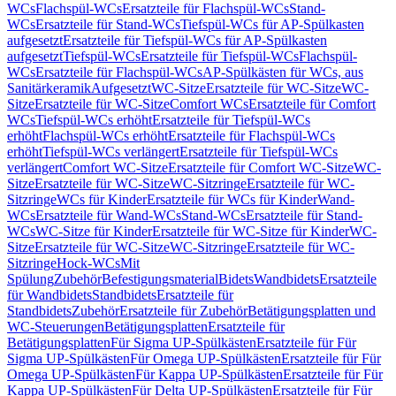
WCs
Flachspül-WCs
Ersatzteile für Flachspül-WCs
Stand-
WCs
Ersatzteile für Stand-WCs
Tiefspül-WCs für AP-Spülkasten
aufgesetzt
Ersatzteile für Tiefspül-WCs für AP-Spülkasten
aufgesetzt
Tiefspül-WCs
Ersatzteile für Tiefspül-WCs
Flachspül-
WCs
Ersatzteile für Flachspül-WCs
AP-Spülkästen für WCs, aus
Sanitärkeramik
Aufgesetzt
WC-Sitze
Ersatzteile für WC-Sitze
WC-
Sitze
Ersatzteile für WC-Sitze
Comfort WCs
Ersatzteile für Comfort
WCs
Tiefspül-WCs erhöht
Ersatzteile für Tiefspül-WCs
erhöht
Flachspül-WCs erhöht
Ersatzteile für Flachspül-WCs
erhöht
Tiefspül-WCs verlängert
Ersatzteile für Tiefspül-WCs
verlängert
Comfort WC-Sitze
Ersatzteile für Comfort WC-Sitze
WC-
Sitze
Ersatzteile für WC-Sitze
WC-Sitzringe
Ersatzteile für WC-
Sitzringe
WCs für Kinder
Ersatzteile für WCs für Kinder
Wand-
WCs
Ersatzteile für Wand-WCs
Stand-WCs
Ersatzteile für Stand-
WCs
WC-Sitze für Kinder
Ersatzteile für WC-Sitze für Kinder
WC-
Sitze
Ersatzteile für WC-Sitze
WC-Sitzringe
Ersatzteile für WC-
Sitzringe
Hock-WCs
Mit
Spülung
Zubehör
Befestigungsmaterial
Bidets
Wandbidets
Ersatzteile
für Wandbidets
Standbidets
Ersatzteile für
Standbidets
Zubehör
Ersatzteile für Zubehör
Betätigungsplatten und
WC-Steuerungen
Betätigungsplatten
Ersatzteile für
Betätigungsplatten
Für Sigma UP-Spülkästen
Ersatzteile für Für
Sigma UP-Spülkästen
Für Omega UP-Spülkästen
Ersatzteile für Für
Omega UP-Spülkästen
Für Kappa UP-Spülkästen
Ersatzteile für Für
Kappa UP-Spülkästen
Für Delta UP-Spülkästen
Ersatzteile für Für