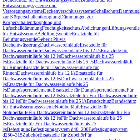
Entwässerungssysteme und
Versorgungssysteme
Deckenverschlusssysteme
Schallschutz
Dämmung
zur Körperschallentkopplung
Dämmungen zur
Körperschallentkopplung und
Luftschalldämmung
Feuchtigkeitsschutz
Abdichtungen
Lüftungsventile
für Entwässerung
Belüftungsventile
Ersatzteile für
Belüftungsventile
Geberit Pluvia
Dachentwässerung
Dachwassereinläufe
Ersatzteile für
Dachwassereinläufe
Dachwassereinläufe bis 12 l/s
Ersatzteile für
Dachwassereinläufe bis 12 l/s
Dachwassereinläufe bis 25
l/s
Ersatzteile für Dachwassereinläufe bis 25 l/s
Dachwassereinläufe
für Rinnen
Ersatzteile für Dachwassereinläufe für
Rinnen
Dachwassereinläufe bis 12 l/s
Ersatzteile für
Dachwassereinläufe bis 12 l/s
Dachwassereinläufe bis 25
l/s
Ersatzteile für Dachwassereinläufe bis 25
l/s
Dampfsperrenelemente
Ersatzteile für Dampfsperrenelemente
Für
Dachwassereinläufe bis 12 l/s
Ersatzteile für Für Dachwassereinläufe
bis 12 l/s
Für Dachwassereinläufe bis 25 l/s
Brandschutz
Brandschutz
für Entwässerungssysteme
Notüberläufe
Ersatzteile für
Notüberläufe
Für Dachwassereinläufe bis 12 l/s
Ersatzteile für Für
Dachwassereinläufe bis 12 l/s
Für Dachwassereinläufe bis 25
l/s
Ersatzteile für Für Dachwassereinläufe bis 25
l/s
Befestigung
Befestigungssystem d40–200
Befestigungssystem
d250–315
Zubehör
Ersatzteile für Zubehör
Für