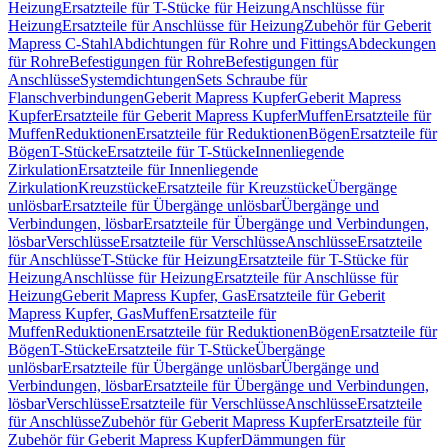
Heizung
Ersatzteile für T-Stücke für Heizung
Anschlüsse für
Heizung
Ersatzteile für Anschlüsse für Heizung
Zubehör für Geberit
Mapress C-Stahl
Abdichtungen für Rohre und Fittings
Abdeckungen
für Rohre
Befestigungen für Rohre
Befestigungen für
Anschlüsse
Systemdichtungen
Sets Schraube für
Flanschverbindungen
Geberit Mapress Kupfer
Geberit Mapress
Kupfer
Ersatzteile für Geberit Mapress Kupfer
Muffen
Ersatzteile für
Muffen
Reduktionen
Ersatzteile für Reduktionen
Bögen
Ersatzteile für
Bögen
T-Stücke
Ersatzteile für T-Stücke
Innenliegende
Zirkulation
Ersatzteile für Innenliegende
Zirkulation
Kreuzstücke
Ersatzteile für Kreuzstücke
Übergänge
unlösbar
Ersatzteile für Übergänge unlösbar
Übergänge und
Verbindungen, lösbar
Ersatzteile für Übergänge und Verbindungen,
lösbar
Verschlüsse
Ersatzteile für Verschlüsse
Anschlüsse
Ersatzteile
für Anschlüsse
T-Stücke für Heizung
Ersatzteile für T-Stücke für
Heizung
Anschlüsse für Heizung
Ersatzteile für Anschlüsse für
Heizung
Geberit Mapress Kupfer, Gas
Ersatzteile für Geberit
Mapress Kupfer, Gas
Muffen
Ersatzteile für
Muffen
Reduktionen
Ersatzteile für Reduktionen
Bögen
Ersatzteile für
Bögen
T-Stücke
Ersatzteile für T-Stücke
Übergänge
unlösbar
Ersatzteile für Übergänge unlösbar
Übergänge und
Verbindungen, lösbar
Ersatzteile für Übergänge und Verbindungen,
lösbar
Verschlüsse
Ersatzteile für Verschlüsse
Anschlüsse
Ersatzteile
für Anschlüsse
Zubehör für Geberit Mapress Kupfer
Ersatzteile für
Zubehör für Geberit Mapress Kupfer
Dämmungen für