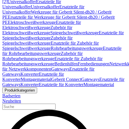
[2]
Universalkoffer
Ersatzteile für
Universalkoffer
Universalkoffer
Ersatzteile für
Universalkoffer
Werkzeuge für Geberit Silent-db20 / Geberit
PE
Ersatzteile für Werkzeuge für Geberit Silent-db20 / Geberit
PE
Elektroschweißwerkzeuge
Ersatzteile für
Elektroschweißwerkzeuge
Zubehör für
Elektroschweißwerkzeuge
Spiegelschweißwerkzeuge
Ersatzteile für
Spiegelschweißwerkzeuge
Zubehör für
Spiegelschweißwerkzeuge
Ersatzteile für Zubehör für
Spiegelschweißwerkzeuge
Rohrbearbeitungswerkzeuge
Ersatzteile
für Rohrbearbeitungswerkzeuge
Zubehör für
Rohrbearbeitungswerkzeuge
Ersatzteile für Zubehör für
Rohrbearbeitungswerkzeuge
Bedienhilfen
Fernbedienungen
Netzwerk
für Netzwerkkomponenten
Gateways
Ersatzteile für
Gateways
Konverter
Ersatzteile für
Konverter
Montagematerial
Geberit Connect
Gateways
Ersatzteile für
Gateways
Konverter
Ersatzteile für Konverter
Montagematerial
Produktkategorien
Badserien
Neuheiten