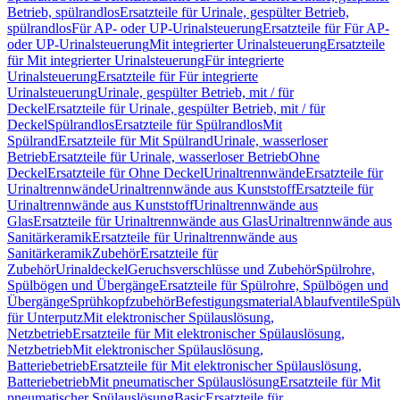
Betrieb, spülrandlos
Ersatzteile für Urinale, gespülter Betrieb,
spülrandlos
Für AP- oder UP-Urinalsteuerung
Ersatzteile für Für AP-
oder UP-Urinalsteuerung
Mit integrierter Urinalsteuerung
Ersatzteile
für Mit integrierter Urinalsteuerung
Für integrierte
Urinalsteuerung
Ersatzteile für Für integrierte
Urinalsteuerung
Urinale, gespülter Betrieb, mit / für
Deckel
Ersatzteile für Urinale, gespülter Betrieb, mit / für
Deckel
Spülrandlos
Ersatzteile für Spülrandlos
Mit
Spülrand
Ersatzteile für Mit Spülrand
Urinale, wasserloser
Betrieb
Ersatzteile für Urinale, wasserloser Betrieb
Ohne
Deckel
Ersatzteile für Ohne Deckel
Urinaltrennwände
Ersatzteile für
Urinaltrennwände
Urinaltrennwände aus Kunststoff
Ersatzteile für
Urinaltrennwände aus Kunststoff
Urinaltrennwände aus
Glas
Ersatzteile für Urinaltrennwände aus Glas
Urinaltrennwände aus
Sanitärkeramik
Ersatzteile für Urinaltrennwände aus
Sanitärkeramik
Zubehör
Ersatzteile für
Zubehör
Urinaldeckel
Geruchsverschlüsse und Zubehör
Spülrohre,
Spülbögen und Übergänge
Ersatzteile für Spülrohre, Spülbögen und
Übergänge
Sprühkopfzubehör
Befestigungsmaterial
Ablaufventile
Spülv
für Unterputz
Mit elektronischer Spülauslösung,
Netzbetrieb
Ersatzteile für Mit elektronischer Spülauslösung,
Netzbetrieb
Mit elektronischer Spülauslösung,
Batteriebetrieb
Ersatzteile für Mit elektronischer Spülauslösung,
Batteriebetrieb
Mit pneumatischer Spülauslösung
Ersatzteile für Mit
pneumatischer Spülauslösung
Basic
Ersatzteile für