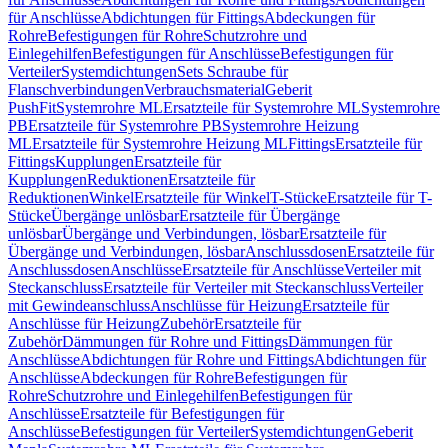
für Anschlüsse
Abdichtungen für Fittings
Abdeckungen für
Rohre
Befestigungen für Rohre
Schutzrohre und
Einlegehilfen
Befestigungen für Anschlüsse
Befestigungen für
Verteiler
Systemdichtungen
Sets Schraube für
Flanschverbindungen
Verbrauchsmaterial
Geberit
PushFit
Systemrohre ML
Ersatzteile für Systemrohre ML
Systemrohre
PB
Ersatzteile für Systemrohre PB
Systemrohre Heizung
ML
Ersatzteile für Systemrohre Heizung ML
Fittings
Ersatzteile für
Fittings
Kupplungen
Ersatzteile für
Kupplungen
Reduktionen
Ersatzteile für
Reduktionen
Winkel
Ersatzteile für Winkel
T-Stücke
Ersatzteile für T-
Stücke
Übergänge unlösbar
Ersatzteile für Übergänge
unlösbar
Übergänge und Verbindungen, lösbar
Ersatzteile für
Übergänge und Verbindungen, lösbar
Anschlussdosen
Ersatzteile für
Anschlussdosen
Anschlüsse
Ersatzteile für Anschlüsse
Verteiler mit
Steckanschluss
Ersatzteile für Verteiler mit Steckanschluss
Verteiler
mit Gewindeanschluss
Anschlüsse für Heizung
Ersatzteile für
Anschlüsse für Heizung
Zubehör
Ersatzteile für
Zubehör
Dämmungen für Rohre und Fittings
Dämmungen für
Anschlüsse
Abdichtungen für Rohre und Fittings
Abdichtungen für
Anschlüsse
Abdeckungen für Rohre
Befestigungen für
Rohre
Schutzrohre und Einlegehilfen
Befestigungen für
Anschlüsse
Ersatzteile für Befestigungen für
Anschlüsse
Befestigungen für Verteiler
Systemdichtungen
Geberit