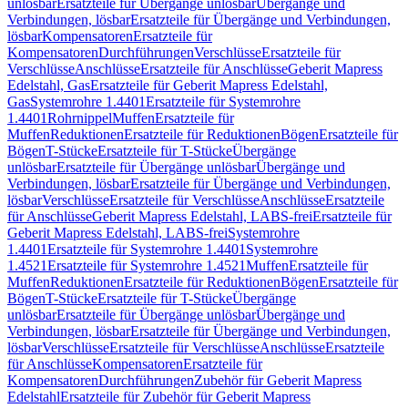
unlösbar
Ersatzteile für Übergänge unlösbar
Übergänge und
Verbindungen, lösbar
Ersatzteile für Übergänge und Verbindungen,
lösbar
Kompensatoren
Ersatzteile für
Kompensatoren
Durchführungen
Verschlüsse
Ersatzteile für
Verschlüsse
Anschlüsse
Ersatzteile für Anschlüsse
Geberit Mapress
Edelstahl, Gas
Ersatzteile für Geberit Mapress Edelstahl,
Gas
Systemrohre 1.4401
Ersatzteile für Systemrohre
1.4401
Rohrnippel
Muffen
Ersatzteile für
Muffen
Reduktionen
Ersatzteile für Reduktionen
Bögen
Ersatzteile für
Bögen
T-Stücke
Ersatzteile für T-Stücke
Übergänge
unlösbar
Ersatzteile für Übergänge unlösbar
Übergänge und
Verbindungen, lösbar
Ersatzteile für Übergänge und Verbindungen,
lösbar
Verschlüsse
Ersatzteile für Verschlüsse
Anschlüsse
Ersatzteile
für Anschlüsse
Geberit Mapress Edelstahl, LABS-frei
Ersatzteile für
Geberit Mapress Edelstahl, LABS-frei
Systemrohre
1.4401
Ersatzteile für Systemrohre 1.4401
Systemrohre
1.4521
Ersatzteile für Systemrohre 1.4521
Muffen
Ersatzteile für
Muffen
Reduktionen
Ersatzteile für Reduktionen
Bögen
Ersatzteile für
Bögen
T-Stücke
Ersatzteile für T-Stücke
Übergänge
unlösbar
Ersatzteile für Übergänge unlösbar
Übergänge und
Verbindungen, lösbar
Ersatzteile für Übergänge und Verbindungen,
lösbar
Verschlüsse
Ersatzteile für Verschlüsse
Anschlüsse
Ersatzteile
für Anschlüsse
Kompensatoren
Ersatzteile für
Kompensatoren
Durchführungen
Zubehör für Geberit Mapress
Edelstahl
Ersatzteile für Zubehör für Geberit Mapress