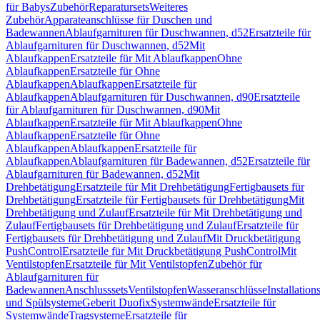
für Babys
Zubehör
Reparatursets
Weiteres
Zubehör
Apparateanschlüsse für Duschen und
Badewannen
Ablaufgarnituren für Duschwannen, d52
Ersatzteile für
Ablaufgarnituren für Duschwannen, d52
Mit
Ablaufkappen
Ersatzteile für Mit Ablaufkappen
Ohne
Ablaufkappen
Ersatzteile für Ohne
Ablaufkappen
Ablaufkappen
Ersatzteile für
Ablaufkappen
Ablaufgarnituren für Duschwannen, d90
Ersatzteile
für Ablaufgarnituren für Duschwannen, d90
Mit
Ablaufkappen
Ersatzteile für Mit Ablaufkappen
Ohne
Ablaufkappen
Ersatzteile für Ohne
Ablaufkappen
Ablaufkappen
Ersatzteile für
Ablaufkappen
Ablaufgarnituren für Badewannen, d52
Ersatzteile für
Ablaufgarnituren für Badewannen, d52
Mit
Drehbetätigung
Ersatzteile für Mit Drehbetätigung
Fertigbausets für
Drehbetätigung
Ersatzteile für Fertigbausets für Drehbetätigung
Mit
Drehbetätigung und Zulauf
Ersatzteile für Mit Drehbetätigung und
Zulauf
Fertigbausets für Drehbetätigung und Zulauf
Ersatzteile für
Fertigbausets für Drehbetätigung und Zulauf
Mit Druckbetätigung
PushControl
Ersatzteile für Mit Druckbetätigung PushControl
Mit
Ventilstopfen
Ersatzteile für Mit Ventilstopfen
Zubehör für
Ablaufgarnituren für
Badewannen
Anschlusssets
Ventilstopfen
Wasseranschlüsse
Installation
und Spülsysteme
Geberit Duofix
Systemwände
Ersatzteile für
Systemwände
Tragsysteme
Ersatzteile für