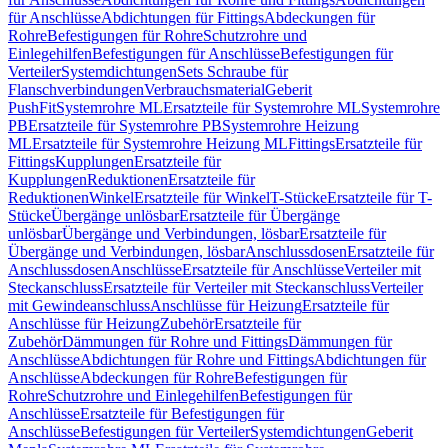
für Anschlüsse
Abdichtungen für Fittings
Abdeckungen für
Rohre
Befestigungen für Rohre
Schutzrohre und
Einlegehilfen
Befestigungen für Anschlüsse
Befestigungen für
Verteiler
Systemdichtungen
Sets Schraube für
Flanschverbindungen
Verbrauchsmaterial
Geberit
PushFit
Systemrohre ML
Ersatzteile für Systemrohre ML
Systemrohre
PB
Ersatzteile für Systemrohre PB
Systemrohre Heizung
ML
Ersatzteile für Systemrohre Heizung ML
Fittings
Ersatzteile für
Fittings
Kupplungen
Ersatzteile für
Kupplungen
Reduktionen
Ersatzteile für
Reduktionen
Winkel
Ersatzteile für Winkel
T-Stücke
Ersatzteile für T-
Stücke
Übergänge unlösbar
Ersatzteile für Übergänge
unlösbar
Übergänge und Verbindungen, lösbar
Ersatzteile für
Übergänge und Verbindungen, lösbar
Anschlussdosen
Ersatzteile für
Anschlussdosen
Anschlüsse
Ersatzteile für Anschlüsse
Verteiler mit
Steckanschluss
Ersatzteile für Verteiler mit Steckanschluss
Verteiler
mit Gewindeanschluss
Anschlüsse für Heizung
Ersatzteile für
Anschlüsse für Heizung
Zubehör
Ersatzteile für
Zubehör
Dämmungen für Rohre und Fittings
Dämmungen für
Anschlüsse
Abdichtungen für Rohre und Fittings
Abdichtungen für
Anschlüsse
Abdeckungen für Rohre
Befestigungen für
Rohre
Schutzrohre und Einlegehilfen
Befestigungen für
Anschlüsse
Ersatzteile für Befestigungen für
Anschlüsse
Befestigungen für Verteiler
Systemdichtungen
Geberit