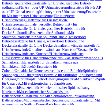
Betrieb, spülrandlos
Ersatzteile für Urinale, gespülter Betrieb,
spülrandlos
Für AP- oder UP-Urinalsteuerung
Ersatzteile für Für AP-
oder UP-Urinalsteuerung
Mit integrierter Urinalsteuerung
Ersatzteile
für Mit integrierter Urinalsteuerung
Für integrierte
Urinalsteuerung
Ersatzteile für Für integrierte
Urinalsteuerung
Urinale, gespülter Betrieb, mit / für
Deckel
Ersatzteile für Urinale, gespülter Betrieb, mit / für
Deckel
Spülrandlos
Ersatzteile für Spülrandlos
Mit
Spülrand
Ersatzteile für Mit Spülrand
Urinale, wasserloser
Betrieb
Ersatzteile für Urinale, wasserloser Betrieb
Ohne
Deckel
Ersatzteile für Ohne Deckel
Urinaltrennwände
Ersatzteile für
Urinaltrennwände
Urinaltrennwände aus Kunststoff
Ersatzteile für
Urinaltrennwände aus Kunststoff
Urinaltrennwände aus
Glas
Ersatzteile für Urinaltrennwände aus Glas
Urinaltrennwände aus
Sanitärkeramik
Ersatzteile für Urinaltrennwände aus
Sanitärkeramik
Zubehör
Ersatzteile für
Zubehör
Urinaldeckel
Geruchsverschlüsse und Zubehör
Spülrohre,
Spülbögen und Übergänge
Ersatzteile für Spülrohre, Spülbögen und
Übergänge
Sprühkopfzubehör
Befestigungsmaterial
Ablaufventile
Spülv
für Unterputz
Mit elektronischer Spülauslösung,
Netzbetrieb
Ersatzteile für Mit elektronischer Spülauslösung,
Netzbetrieb
Mit elektronischer Spülauslösung,
Batteriebetrieb
Ersatzteile für Mit elektronischer Spülauslösung,
Batteriebetrieb
Mit pneumatischer Spülauslösung
Ersatzteile für Mit
pneumatischer Spülauslösung
Basic
Ersatzteile für