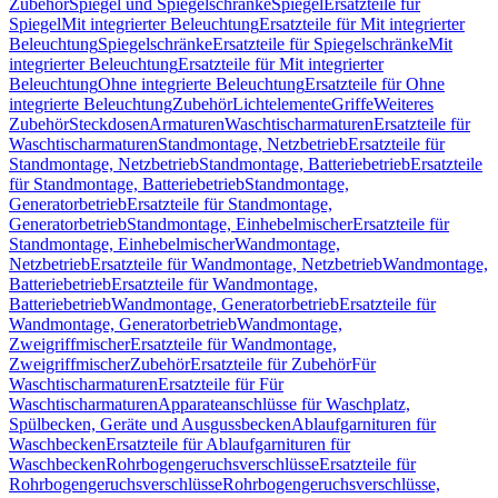
Zubehör
Spiegel und Spiegelschränke
Spiegel
Ersatzteile für
Spiegel
Mit integrierter Beleuchtung
Ersatzteile für Mit integrierter
Beleuchtung
Spiegelschränke
Ersatzteile für Spiegelschränke
Mit
integrierter Beleuchtung
Ersatzteile für Mit integrierter
Beleuchtung
Ohne integrierte Beleuchtung
Ersatzteile für Ohne
integrierte Beleuchtung
Zubehör
Lichtelemente
Griffe
Weiteres
Zubehör
Steckdosen
Armaturen
Waschtischarmaturen
Ersatzteile für
Waschtischarmaturen
Standmontage, Netzbetrieb
Ersatzteile für
Standmontage, Netzbetrieb
Standmontage, Batteriebetrieb
Ersatzteile
für Standmontage, Batteriebetrieb
Standmontage,
Generatorbetrieb
Ersatzteile für Standmontage,
Generatorbetrieb
Standmontage, Einhebelmischer
Ersatzteile für
Standmontage, Einhebelmischer
Wandmontage,
Netzbetrieb
Ersatzteile für Wandmontage, Netzbetrieb
Wandmontage,
Batteriebetrieb
Ersatzteile für Wandmontage,
Batteriebetrieb
Wandmontage, Generatorbetrieb
Ersatzteile für
Wandmontage, Generatorbetrieb
Wandmontage,
Zweigriffmischer
Ersatzteile für Wandmontage,
Zweigriffmischer
Zubehör
Ersatzteile für Zubehör
Für
Waschtischarmaturen
Ersatzteile für Für
Waschtischarmaturen
Apparateanschlüsse für Waschplatz,
Spülbecken, Geräte und Ausgussbecken
Ablaufgarnituren für
Waschbecken
Ersatzteile für Ablaufgarnituren für
Waschbecken
Rohrbogengeruchsverschlüsse
Ersatzteile für
Rohrbogengeruchsverschlüsse
Rohrbogengeruchsverschlüsse,