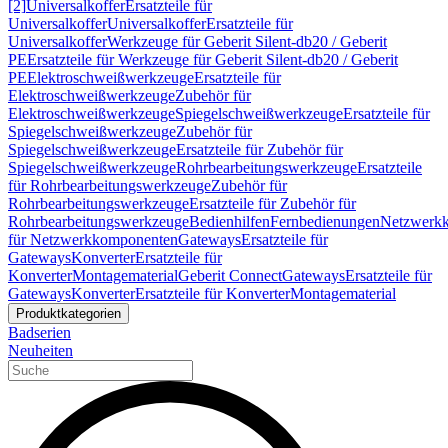
[2]
Universalkoffer
Ersatzteile für
Universalkoffer
Universalkoffer
Ersatzteile für
Universalkoffer
Werkzeuge für Geberit Silent-db20 / Geberit
PE
Ersatzteile für Werkzeuge für Geberit Silent-db20 / Geberit
PE
Elektroschweißwerkzeuge
Ersatzteile für
Elektroschweißwerkzeuge
Zubehör für
Elektroschweißwerkzeuge
Spiegelschweißwerkzeuge
Ersatzteile für
Spiegelschweißwerkzeuge
Zubehör für
Spiegelschweißwerkzeuge
Ersatzteile für Zubehör für
Spiegelschweißwerkzeuge
Rohrbearbeitungswerkzeuge
Ersatzteile
für Rohrbearbeitungswerkzeuge
Zubehör für
Rohrbearbeitungswerkzeuge
Ersatzteile für Zubehör für
Rohrbearbeitungswerkzeuge
Bedienhilfen
Fernbedienungen
Netzwerk
für Netzwerkkomponenten
Gateways
Ersatzteile für
Gateways
Konverter
Ersatzteile für
Konverter
Montagematerial
Geberit Connect
Gateways
Ersatzteile für
Gateways
Konverter
Ersatzteile für Konverter
Montagematerial
Produktkategorien
Badserien
Neuheiten