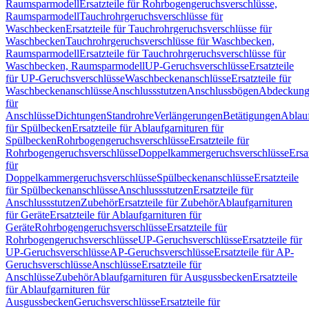
Raumsparmodell
Ersatzteile für Rohrbogengeruchsverschlüsse,
Raumsparmodell
Tauchrohrgeruchsverschlüsse für
Waschbecken
Ersatzteile für Tauchrohrgeruchsverschlüsse für
Waschbecken
Tauchrohrgeruchsverschlüsse für Waschbecken,
Raumsparmodell
Ersatzteile für Tauchrohrgeruchsverschlüsse für
Waschbecken, Raumsparmodell
UP-Geruchsverschlüsse
Ersatzteile
für UP-Geruchsverschlüsse
Waschbeckenanschlüsse
Ersatzteile für
Waschbeckenanschlüsse
Anschlussstutzen
Anschlussbögen
Abdeckung
für
Anschlüsse
Dichtungen
Standrohre
Verlängerungen
Betätigungen
Ablauf
für Spülbecken
Ersatzteile für Ablaufgarnituren für
Spülbecken
Rohrbogengeruchsverschlüsse
Ersatzteile für
Rohrbogengeruchsverschlüsse
Doppelkammergeruchsverschlüsse
Ersa
für
Doppelkammergeruchsverschlüsse
Spülbeckenanschlüsse
Ersatzteile
für Spülbeckenanschlüsse
Anschlussstutzen
Ersatzteile für
Anschlussstutzen
Zubehör
Ersatzteile für Zubehör
Ablaufgarnituren
für Geräte
Ersatzteile für Ablaufgarnituren für
Geräte
Rohrbogengeruchsverschlüsse
Ersatzteile für
Rohrbogengeruchsverschlüsse
UP-Geruchsverschlüsse
Ersatzteile für
UP-Geruchsverschlüsse
AP-Geruchsverschlüsse
Ersatzteile für AP-
Geruchsverschlüsse
Anschlüsse
Ersatzteile für
Anschlüsse
Zubehör
Ablaufgarnituren für Ausgussbecken
Ersatzteile
für Ablaufgarnituren für
Ausgussbecken
Geruchsverschlüsse
Ersatzteile für