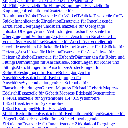
Mepla
Systemrohre ML
Ersatzteile für Systemrohre
ML
Fittings
Ersatzteile für Fittings
Kupplungen
Ersatzteile für
Kupplungen
Reduktionen
Ersatzteile für
Reduktionen
Winkel
Ersatzteile für Winkel
T-Stücke
Ersatzteile für T-
Stücke
Innenliegende Zirkulation
Ersatzteile für Innenliegende
Zirkulation
Übergänge unlösbar
Ersatzteile für Übergänge
unlösbar
Übergänge und Verbindungen, lösbar
Ersatzteile für
Übergänge und Verbindungen, lösbar
Verschlüsse
Ersatzteile für
Verschlüsse
Anschlüsse
Ersatzteile für Anschlüsse
Verteiler mit
Gewindeanschluss
T-Stücke für Heizung
Ersatzteile für T-Stücke für
Heizung
Anschlüsse für Heizung
Ersatzteile für Anschlüsse für
Heizung
Zubehör
Ersatzteile für Zubehör
Dämmungen für Rohre und
Fittings
Dämmungen für Anschlüsse
Abdichtungen für Rohre und
Fittings
Abdichtungen für Anschlüsse
Abdeckungen für
Rohre
Befestigungen für Rohre
Befestigungen für
Anschlüsse
Ersatzteile für Befestigungen für
Anschlüsse
Systemdichtungen
Sets Schraube für
Flanschverbindungen
Geberit Mapress Edelstahl
Geberit Mapress
Edelstahl
Ersatzteile für Geberit Mapress Edelstahl
Systemrohre
1.4401
Ersatzteile für Systemrohre 1.4401
Systemrohre
1.4521
Ersatzteile für Systemrohre
1.4521
Rohrnippel
Muffen
Ersatzteile für
Muffen
Reduktionen
Ersatzteile für Reduktionen
Bögen
Ersatzteile für
Bögen
T-Stücke
Ersatzteile für T-Stücke
Innenliegende
Zirkulation
Ersatzteile für Innenliegende Zirkulation
Übergänge