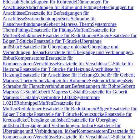
Edelstahl
Schutzkappen für Rohrende
Dämmungen für
Anschlüsse
Abdichtungen für Rohre und Fittings
Befestigungen für
Anschlüsse
Ersatzteile für Befestigungen für
Anschlüsse
Systemdichtungen
Sets Schraube für
Flanschverbindungen
Geberit Mapress Therm
Systemrohre
Therm
Fittings
Ersatzteile für Fittings
Muffen
Ersatzteile für
Muffen
Reduktionen
Ersatzteile für Reduktionen
Bögen
Ersatzteile für
Bögen
T-Stücke
Ersatzteile für T-Stücke
Übergänge
unlösbar
Ersatzteile für Übergänge unlösbar
Übergänge und
Verbindungen, lösbar
Ersatzteile für Übergänge und Verbindungen,
lösbar
Kompensatoren
Ersatzteile für
Kompensatoren
Verschlüsse
Ersatzteile für Verschlüsse
T-Stücke für
Heizung
Ersatzteile für T-Stücke für Heizung
Anschlüsse für
Heizung
Ersatzteile für Anschlüsse für Heizung
Zubehör für Geberit
Mapress Therm
Schutzkappen für Rohrende
Systemdichtungen
Sets
Schraube für Flanschverbindungen
Befestigungen für Rohre
Geberit
Mapress C-Stahl
Geberit Mapress C-Stahl
Ersatzteile für Geberit
Mapress C-Stahl
Systemrohre 1.0034
Systemrohre
1.0215
Rohrnippel
Muffen
Ersatzteile für
Muffen
Reduktionen
Ersatzteile für Reduktionen
Bögen
Ersatzteile für
Bögen
T-Stücke
Ersatzteile für T-Stücke
Kreuzstücke
Ersatzteile für
Kreuzstücke
Übergänge unlösbar
Ersatzteile für Übergänge
unlösbar
Übergänge und Verbindungen, lösbar
Ersatzteile für
Übergänge und Verbindungen, lösbar
Kompensatoren
Ersatzteile für
Kompensatoren
Verschlüsse
Ersatzteile für Verschlüsse
T-Stücke für