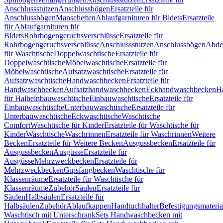
Anschlussstutzen
Anschlussbögen
Ersatzteile für
Anschlussbögen
Manschetten
Ablaufgarnituren für Bidets
Ersatzteile
für Ablaufgarnituren für
Bidets
Rohrbogengeruchsverschlüsse
Ersatzteile für
Rohrbogengeruchsverschlüsse
Anschlussstutzen
Anschlussbögen
Abde
für Waschtische
Doppelwaschtische
Ersatzteile für
Doppelwaschtische
Möbelwaschtische
Ersatzteile für
Möbelwaschtische
Aufsatzwaschtische
Ersatzteile für
Aufsatzwaschtische
Handwaschbecken
Ersatzteile für
Handwaschbecken
Aufsatzhandwaschbecken
Eckhandwaschbecken
H
für Halbeinbauwaschtische
Einbauwaschtische
Ersatzteile für
Einbauwaschtische
Unterbauwaschtische
Ersatzteile für
Unterbauwaschtische
Eckwaschtische
Waschtische
Comfort
Waschtische für Kinder
Ersatzteile für Waschtische für
Kinder
Waschtische
Waschrinnen
Ersatzteile für Waschrinnen
Weitere
Becken
Ersatzteile für Weitere Becken
Ausgussbecken
Ersatzteile für
Ausgussbecken
Ausgüsse
Ersatzteile für
Ausgüsse
Mehrzweckbecken
Ersatzteile für
Mehrzweckbecken
Gipsfangbecken
Waschtische für
Klassenräume
Ersatzteile für Waschtische für
Klassenräume
Zubehör
Säulen
Ersatzteile für
Säulen
Halbsäulen
Ersatzteile für
Halbsäulen
Zubehör
Ablaufkappen
Handtuchhalter
Befestigungsmateria
Waschtisch mit Unterschrank
Sets Handwaschbecken mit