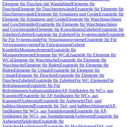
Elemente für Duschen mit Wandablauf
Elemente für
Duschen
Elemente für Duschtrennwände
Ersatzteile für Elemente für
Duschtrennwände
Elemente für Armaturen und Geräte
Ersatzteile für
Elemente für Armaturen und Geräte
Elemente für Waschmaschinen
und Geschirrspüler
Ersatzteile für Elemente für Waschmaschinen
und Geschirrspüler
Elemente für Konsollasten
Zubehör
Ersatzteile für
Zubehör
Zubehör
Ersatzteile für Zubehör
Für Systemwände
Ersatzteile
für Für Systemwände
Für Versorgungssysteme
Ersatzteile für Für
Versorgungssysteme
Für Entwässerung
Geberit
Kombifix
Montageelemente
Ersatzteile für
Montageelemente
Elemente für WCs
Ersatzteile für Elemente für
WCs
Elemente für Waschtische
Ersatzteile für Elemente für
Waschtische
Elemente für Bidets
Ersatzteile für Elemente für
Bidets
Elemente für Urinale
Ersatzteile für Elemente für
Urinale
Elemente für Duschen
Ersatzteile für Elemente für
Duschen
Zubehör
Ersatzteile für Zubehör
Für WC-Elemente
Für
Befestigungen
Ersatzteile für Für
Befestigungen
Aufputzspülkästen
AP-Spülkästen für WCs, aus
Kunststoff
Ersatzteile für AP-Spülkästen für WCs, aus
Kunststoff
Aufgesetzt
Ersatzteile für Aufgesetzt
Tief- und
halbhochhängend
Ersatzteile für Tief- und halbhochhängend
AP-
Spülkästen für WCs, aus Sanitärkeramik
Ersatzteile für AP-
Spülkästen für WCs, aus Sanitärkeramik
Aufgesetzt
Ersatzteile für
Aufgesetzt
Spülrohre
Ersatzteile für
Spülrohre
Hochhängend
Ersatzteile für Hochhängend
Tief- und