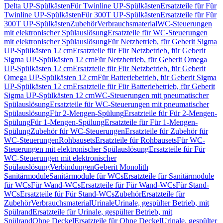
Delta UP-Spülkästen
Für Twinline UP-Spülkästen
Ersatzteile für Für
Twinline UP-Spülkästen
Für 300T UP-Spülkästen
Ersatzteile für Für
300T UP-Spülkästen
Zubehör
Verbrauchsmaterial
WC-Steuerungen
mit elektronischer Spülauslösung
Ersatzteile für WC-Steuerungen
mit elektronischer Spülauslösung
Für Netzbetrieb, für Geberit Sigma
UP-Spülkästen 12 cm
Ersatzteile für Für Netzbetrieb, für Geberit
Sigma UP-Spülkästen 12 cm
Für Netzbetrieb, für Geberit Omega
UP-Spülkästen 12 cm
Ersatzteile für Für Netzbetrieb, für Geberit
Omega UP-Spülkästen 12 cm
Für Batteriebetrieb, für Geberit Sigma
UP-Spülkästen 12 cm
Ersatzteile für Für Batteriebetrieb, für Geberit
Sigma UP-Spülkästen 12 cm
WC-Steuerungen mit pneumatischer
Spülauslösung
Ersatzteile für WC-Steuerungen mit pneumatischer
Spülauslösung
Für 2-Mengen-Spülung
Ersatzteile für Für 2-Mengen-
Spülung
Für 1-Mengen-Spülung
Ersatzteile für Für 1-Mengen-
Spülung
Zubehör für WC-Steuerungen
Ersatzteile für Zubehör für
WC-Steuerungen
Rohbausets
Ersatzteile für Rohbausets
Für WC-
Steuerungen mit elektronischer Spülauslösung
Ersatzteile für Für
WC-Steuerungen mit elektronischer
Spülauslösung
Verbindungen
Geberit Monolith
Sanitärmodule
Sanitärmodule für WCs
Ersatzteile für Sanitärmodule
für WCs
Für Wand-WCs
Ersatzteile für Für Wand-WCs
Für Stand-
WCs
Ersatzteile für Für Stand-WCs
Zubehör
Ersatzteile für
Zubehör
Verbrauchsmaterial
Urinale
Urinale, gespülter Betrieb, mit
Spülrand
Ersatzteile für Urinale, gespülter Betrieb, mit
Spülrand
Ohne Deckel
Ersatzteile für Ohne Deckel
Urinale, gespülter