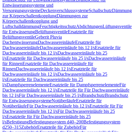
Entwässerungssysteme und
Versorgungssysteme
Deckenverschlusssysteme
Schallschutz
Dämmung
zur Körperschallentkopplung
Dämmungen zur
Körperschallentkopplung und
Luftschalldämmung
Feuchtigkeitsschutz
Abdichtungen
Lüftungsventile
für Entwässerung
Belüftungsventile
Ersatzteile für
Belüftungsventile
Geberit Pluvia
Dachentwässerung
Dachwassereinläufe
Ersatzteile für
Dachwassereinläufe
Dachwassereinläufe bis 12 l/s
Ersatzteile für
Dachwassereinläufe bis 12 l/s
Dachwassereinläufe bis 25
l/s
Ersatzteile für Dachwassereinläufe bis 25 l/s
Dachwassereinläufe
für Rinnen
Ersatzteile für Dachwassereinläufe für
Rinnen
Dachwassereinläufe bis 12 l/s
Ersatzteile für
Dachwassereinläufe bis 12 l/s
Dachwassereinläufe bis 25
l/s
Ersatzteile für Dachwassereinläufe bis 25
l/s
Dampfsperrenelemente
Ersatzteile für Dampfsperrenelemente
Für
Dachwassereinläufe bis 12 l/s
Ersatzteile für Für Dachwassereinläufe
bis 12 l/s
Für Dachwassereinläufe bis 25 l/s
Brandschutz
Brandschutz
für Entwässerungssysteme
Notüberläufe
Ersatzteile für
Notüberläufe
Für Dachwassereinläufe bis 12 l/s
Ersatzteile für Für
Dachwassereinläufe bis 12 l/s
Für Dachwassereinläufe bis 25
l/s
Ersatzteile für Für Dachwassereinläufe bis 25
l/s
Befestigung
Befestigungssystem d40–200
Befestigungssystem
d250–315
Zubehör
Ersatzteile für Zubehör
Für