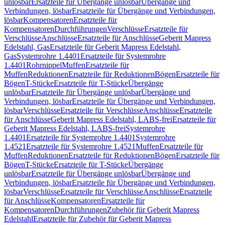
unlösbar
Ersatzteile für Übergänge unlösbar
Übergänge und
Verbindungen, lösbar
Ersatzteile für Übergänge und Verbindungen,
lösbar
Kompensatoren
Ersatzteile für
Kompensatoren
Durchführungen
Verschlüsse
Ersatzteile für
Verschlüsse
Anschlüsse
Ersatzteile für Anschlüsse
Geberit Mapress
Edelstahl, Gas
Ersatzteile für Geberit Mapress Edelstahl,
Gas
Systemrohre 1.4401
Ersatzteile für Systemrohre
1.4401
Rohrnippel
Muffen
Ersatzteile für
Muffen
Reduktionen
Ersatzteile für Reduktionen
Bögen
Ersatzteile für
Bögen
T-Stücke
Ersatzteile für T-Stücke
Übergänge
unlösbar
Ersatzteile für Übergänge unlösbar
Übergänge und
Verbindungen, lösbar
Ersatzteile für Übergänge und Verbindungen,
lösbar
Verschlüsse
Ersatzteile für Verschlüsse
Anschlüsse
Ersatzteile
für Anschlüsse
Geberit Mapress Edelstahl, LABS-frei
Ersatzteile für
Geberit Mapress Edelstahl, LABS-frei
Systemrohre
1.4401
Ersatzteile für Systemrohre 1.4401
Systemrohre
1.4521
Ersatzteile für Systemrohre 1.4521
Muffen
Ersatzteile für
Muffen
Reduktionen
Ersatzteile für Reduktionen
Bögen
Ersatzteile für
Bögen
T-Stücke
Ersatzteile für T-Stücke
Übergänge
unlösbar
Ersatzteile für Übergänge unlösbar
Übergänge und
Verbindungen, lösbar
Ersatzteile für Übergänge und Verbindungen,
lösbar
Verschlüsse
Ersatzteile für Verschlüsse
Anschlüsse
Ersatzteile
für Anschlüsse
Kompensatoren
Ersatzteile für
Kompensatoren
Durchführungen
Zubehör für Geberit Mapress
Edelstahl
Ersatzteile für Zubehör für Geberit Mapress