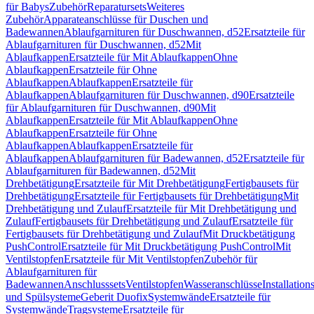
für Babys
Zubehör
Reparatursets
Weiteres
Zubehör
Apparateanschlüsse für Duschen und
Badewannen
Ablaufgarnituren für Duschwannen, d52
Ersatzteile für
Ablaufgarnituren für Duschwannen, d52
Mit
Ablaufkappen
Ersatzteile für Mit Ablaufkappen
Ohne
Ablaufkappen
Ersatzteile für Ohne
Ablaufkappen
Ablaufkappen
Ersatzteile für
Ablaufkappen
Ablaufgarnituren für Duschwannen, d90
Ersatzteile
für Ablaufgarnituren für Duschwannen, d90
Mit
Ablaufkappen
Ersatzteile für Mit Ablaufkappen
Ohne
Ablaufkappen
Ersatzteile für Ohne
Ablaufkappen
Ablaufkappen
Ersatzteile für
Ablaufkappen
Ablaufgarnituren für Badewannen, d52
Ersatzteile für
Ablaufgarnituren für Badewannen, d52
Mit
Drehbetätigung
Ersatzteile für Mit Drehbetätigung
Fertigbausets für
Drehbetätigung
Ersatzteile für Fertigbausets für Drehbetätigung
Mit
Drehbetätigung und Zulauf
Ersatzteile für Mit Drehbetätigung und
Zulauf
Fertigbausets für Drehbetätigung und Zulauf
Ersatzteile für
Fertigbausets für Drehbetätigung und Zulauf
Mit Druckbetätigung
PushControl
Ersatzteile für Mit Druckbetätigung PushControl
Mit
Ventilstopfen
Ersatzteile für Mit Ventilstopfen
Zubehör für
Ablaufgarnituren für
Badewannen
Anschlusssets
Ventilstopfen
Wasseranschlüsse
Installation
und Spülsysteme
Geberit Duofix
Systemwände
Ersatzteile für
Systemwände
Tragsysteme
Ersatzteile für