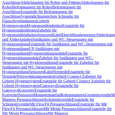
Anschlüsse
Abdichtungen für Rohre und Fittings
Abdeckungen für
Rohre
Befestigungen für Rohre
Befestigungen für
Anschlüsse
Ersatzteile für Befestigungen für
Anschlüsse
Systemdichtungen
Sets Schraube für
Flanschverbindungen
Geberit
Hygienesystem
Hygienespüleinheiten
Ersatzteile für
Hygienespüleinheiten
Zubehör für
Hygienespüleinheiten
Sensoren
Kabel
Durchflussbegrenzer
Abdeckung
und Abdeckplatten
Spülkästen und WC-Steuerungen mit
Hygienespülung
Ersatzteile für Spülkästen und WC-Steuerungen mit
Hygienespülung
UP-Spülkästen mit
Hygienespülung
Hygieneeinbaumodule
Ersatzteile für
Hygieneeinbaumodule
Zubehör für Spülkästen und WC-
Steuerungen mit Hygienespülung
Ersatzteile für Zubehör für
Spülkästen und WC-Steuerungen mit
Hygienespülung
Sensoren
Kabel
Netzteile
Ersatzteile für
Netzteile
Netzwerkkomponenten
Geberit Connect Zubehör für
Geberit Hygienesystem
Ersatzteile für Geberit Connect Zubehör für
Geberit Hygienesystem
Gateways
Ersatzteile für
Gateways
Konverter
Ersatzteile für
Konverter
Sensoren
Montagematerial
Rohrarmaturen
Geradsitzventile
Mi
Mapress Pressanschlüssen
Schrägsitzventile
Ersatzteile für
Schrägsitzventile
Mit FlowFit Pressanschlüssen
Ersatzteile für Mit
FlowFit Pressanschlüssen
Mit Mepla Pressanschlüssen
Ersatzteile für
Mit Mepla Pressanschlüssen
Mit Mapress