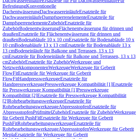
Dachwassereinläufe
Ersatzteile für Für Dachwassereinläufe
Für
Befestigung
Konventionelle
Dachentwässerung
Dachwassereinläufe
Ersatzteile für
Dachwassereinläufe
Dampfsperrenelemente
Ersatzteile für
Dampfsperrenelemente
Zubehör
Ersatzteile für
Zubehör
Bodenentwässerung
Flächenentwässerung für drinnen und
draußen
Ersatzteile für Flächenentwässerung für drinnen und
draußen
Bodenabläufe 10 x 10 cm
Ersatzteile für Bodenabläufe 10 x
10 cm
Bodenabläufe 13 x 13 cm
Ersatzteile für Bodenabläufe 13 x
13 cm
Bodeneinläufe für Balkone und Terrassen, 13 x 13
cm
Ersatzteile für Bodeneinläufe für Balkone und Terrassen, 13 x 13
cm
Zubehör
Ersatzteile für Zubehör
Werkzeuge und
Netzwerkkomponenten
Werkzeuge
Werkzeuge für Geberit
FlowFit
Ersatzteile für Werkzeuge für Geberit
FlowFit
Handpresswerkzeuge
Ersatzteile für
Handpresswerkzeuge
Presswerkzeuge Kompatibilität [1]
Ersatzteile
für Presswerkzeuge Kompatibilität [1]
Presswerkzeuge
Kompatibilität [2]
Ersatzteile für Presswerkzeuge Kompatibilität
[2]
Rohrbearbeitungswerkzeuge
Ersatzteile für
Rohrbearbeitungswerkzeuge
Abpressstopfen
Ersatzteile für
Abpressstopfen
Prüfmittel
Zubehör
Ersatzteile für Zubehör
Werkzeuge
für Geberit PushFit
Ersatzteile für Werkzeuge für Geberit
PushFit
Rohrbearbeitungswerkzeuge
Ersatzteile für
Rohrbearbeitungswerkzeuge
Abpressstopfen
Werkzeuge für Geberit
Mepla
Ersatzteile für Werkzeuge für Geberit