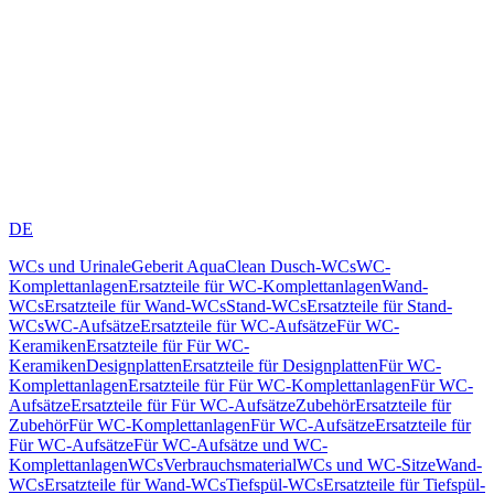
DE
WCs und Urinale
Geberit AquaClean Dusch-WCs
WC-
Komplettanlagen
Ersatzteile für WC-Komplettanlagen
Wand-
WCs
Ersatzteile für Wand-WCs
Stand-WCs
Ersatzteile für Stand-
WCs
WC-Aufsätze
Ersatzteile für WC-Aufsätze
Für WC-
Keramiken
Ersatzteile für Für WC-
Keramiken
Designplatten
Ersatzteile für Designplatten
Für WC-
Komplettanlagen
Ersatzteile für Für WC-Komplettanlagen
Für WC-
Aufsätze
Ersatzteile für Für WC-Aufsätze
Zubehör
Ersatzteile für
Zubehör
Für WC-Komplettanlagen
Für WC-Aufsätze
Ersatzteile für
Für WC-Aufsätze
Für WC-Aufsätze und WC-
Komplettanlagen
WCs
Verbrauchsmaterial
WCs und WC-Sitze
Wand-
WCs
Ersatzteile für Wand-WCs
Tiefspül-WCs
Ersatzteile für Tiefspül-