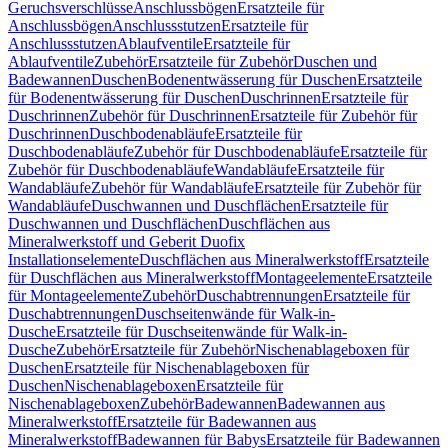
Geruchsverschlüsse
Anschlussbögen
Ersatzteile für
Anschlussbögen
Anschlussstutzen
Ersatzteile für
Anschlussstutzen
Ablaufventile
Ersatzteile für
Ablaufventile
Zubehör
Ersatzteile für Zubehör
Duschen und
Badewannen
Duschen
Bodenentwässerung für Duschen
Ersatzteile
für Bodenentwässerung für Duschen
Duschrinnen
Ersatzteile für
Duschrinnen
Zubehör für Duschrinnen
Ersatzteile für Zubehör für
Duschrinnen
Duschbodenabläufe
Ersatzteile für
Duschbodenabläufe
Zubehör für Duschbodenabläufe
Ersatzteile für
Zubehör für Duschbodenabläufe
Wandabläufe
Ersatzteile für
Wandabläufe
Zubehör für Wandabläufe
Ersatzteile für Zubehör für
Wandabläufe
Duschwannen und Duschflächen
Ersatzteile für
Duschwannen und Duschflächen
Duschflächen aus
Mineralwerkstoff und Geberit Duofix
Installationselemente
Duschflächen aus Mineralwerkstoff
Ersatzteile
für Duschflächen aus Mineralwerkstoff
Montageelemente
Ersatzteile
für Montageelemente
Zubehör
Duschabtrennungen
Ersatzteile für
Duschabtrennungen
Duschseitenwände für Walk-in-
Dusche
Ersatzteile für Duschseitenwände für Walk-in-
Dusche
Zubehör
Ersatzteile für Zubehör
Nischenablageboxen für
Duschen
Ersatzteile für Nischenablageboxen für
Duschen
Nischenablageboxen
Ersatzteile für
Nischenablageboxen
Zubehör
Badewannen
Badewannen aus
Mineralwerkstoff
Ersatzteile für Badewannen aus
Mineralwerkstoff
Badewannen für Babys
Ersatzteile für Badewannen