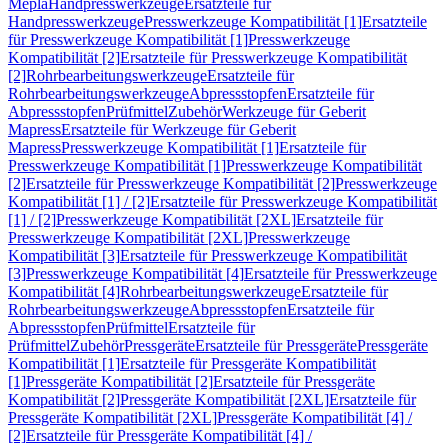
Mepla
Handpresswerkzeuge
Ersatzteile für
Handpresswerkzeuge
Presswerkzeuge Kompatibilität [1]
Ersatzteile
für Presswerkzeuge Kompatibilität [1]
Presswerkzeuge
Kompatibilität [2]
Ersatzteile für Presswerkzeuge Kompatibilität
[2]
Rohrbearbeitungswerkzeuge
Ersatzteile für
Rohrbearbeitungswerkzeuge
Abpressstopfen
Ersatzteile für
Abpressstopfen
Prüfmittel
Zubehör
Werkzeuge für Geberit
Mapress
Ersatzteile für Werkzeuge für Geberit
Mapress
Presswerkzeuge Kompatibilität [1]
Ersatzteile für
Presswerkzeuge Kompatibilität [1]
Presswerkzeuge Kompatibilität
[2]
Ersatzteile für Presswerkzeuge Kompatibilität [2]
Presswerkzeuge
Kompatibilität [1] / [2]
Ersatzteile für Presswerkzeuge Kompatibilität
[1] / [2]
Presswerkzeuge Kompatibilität [2XL]
Ersatzteile für
Presswerkzeuge Kompatibilität [2XL]
Presswerkzeuge
Kompatibilität [3]
Ersatzteile für Presswerkzeuge Kompatibilität
[3]
Presswerkzeuge Kompatibilität [4]
Ersatzteile für Presswerkzeuge
Kompatibilität [4]
Rohrbearbeitungswerkzeuge
Ersatzteile für
Rohrbearbeitungswerkzeuge
Abpressstopfen
Ersatzteile für
Abpressstopfen
Prüfmittel
Ersatzteile für
Prüfmittel
Zubehör
Pressgeräte
Ersatzteile für Pressgeräte
Pressgeräte
Kompatibilität [1]
Ersatzteile für Pressgeräte Kompatibilität
[1]
Pressgeräte Kompatibilität [2]
Ersatzteile für Pressgeräte
Kompatibilität [2]
Pressgeräte Kompatibilität [2XL]
Ersatzteile für
Pressgeräte Kompatibilität [2XL]
Pressgeräte Kompatibilität [4] /
[2]
Ersatzteile für Pressgeräte Kompatibilität [4] /