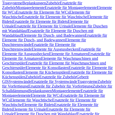
Tragsysteme
Beplankungen
Zubehör
Ersatzteile für
Zubehör
Montageelemente
Ersatzteile für Montageelemente
Elemente
für WCs
Ersatzteile für Elemente für WCs
Elemente für
Waschtische
Ersatzteile für Elemente für Waschtische
Elemente für
Bidets
Ersatzteile für Elemente für Bidets
Elemente für
Urinale
Ersatzteile für Elemente für Urinale
Elemente für Duschen
mit Wandablauf
Ersatzteile für Elemente für Duschen mit
Wandablauf
Elemente für Dusch- und Badewannen
Ersatzteile für
Elemente für Dusch- und Badewannen
Elemente für
Duschtrennwände
Ersatzteile für Elemente für
Duschtrennwände
Elemente für Ausgussbecken
Ersatzteile für
Elemente für Ausgussbecken
Elemente für Armaturen
Ersatzteile für
Elemente für Armaturen
Elemente für Waschmaschinen und
Geschirrspüler
Ersatzteile für Elemente für Waschmaschinen und
Geschirrspüler
Elemente für Konsollasten
Ersatzteile für Elemente für
Konsollasten
Elemente für Küchenspülen
Ersatzteile für Elemente für
Küchenspülen
Zubehör
Ersatzteile für Zubehör
Geberit
GIS
Systemwände
Ersatzteile für Systemwände
Tragsysteme
Zubehör
für Vorfertigung
Ersatzteile für Zubehör für Vorfertigung
Zubehör für
Schalldämmung
Beplankungen
Montageelemente
Ersatzteile für
Montageelemente
Elemente für WCs
Ersatzteile für Elemente für
WCs
Elemente für Waschtische
Ersatzteile für Elemente für
Waschtische
Elemente für Bidets
Ersatzteile für Elemente für
Bidets
Elemente für Urinale
Ersatzteile für Elemente für
Urinale
Elemente für Duschen mit Wandablauf
Ersatzteile für