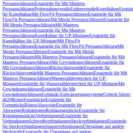
Pressanschlüssen
Ersatzteile für Mit Mapress
Pressanschlüssen
Probenahmeventile
Entleerventile
Kugelhähne
Ersatzt
für Kugelhähne
Mit FlowFit Pressanschlüssen
Ersatzteile für Mit
FlowFit Pressanschlüssen
Mit Mepla Pressanschlüssen
Ersatzteile für
Mit Mepla Pressanschlüssen
Mit Mapress
Pressanschlüssen
Ersatzteile für Mit Mapress
Pressanschlüssen
Kugelhähne für UP-Montage
Ersatzteile für
Kugelhähne für UP-Montage
Mit FlowFit
Pressanschlüssen
Ersatzteile für Mit FlowFit Pressanschlüssen
Mit
Mepla Pressanschlüssen
Ersatzteile für Mit Mepla
Pressanschlüssen
Mit Mapress Pressanschlüssen
Ersatzteile für Mit
Mapress Pressanschlüssen
Mit Gewindeanschlüssen
Ersatzteile für
Mit Gewindeanschlüssen
Rückschlagventile
Ersatzteile für
Rückschlagventile
Mit Mapress Pressanschlüssen
Ersatzteile für Mit
Mapress Pressanschlüssen
Wasserzählerstrecken für UP-
Montage
Ersatzteile für Wasserzählerstrecken für UP-Montage
Mit
Gewindeanschlüssen
Ersatzteile für Mit
Gewindeanschlüssen
Gebäude-Entwässerungssysteme
Geberit Silent-
db20
Rohre
Formstücke
Ersatzteile für
Formstücke
Bögen
Abzweige
Ersatzteile für
Abzweige
Reduktionen
Reinigungsstücke
Ersatzteile für
Reinigungsstücke
Verbindungen
Ersatzteile für
Verbindungen
Schweißverbindungen
Steckverbindungen
Ersatzteile
für Steckverbindungen
Spannverbindungen
Übergänge auf andere
Werkstoffe
Ersatzteile für Übergänge auf andere