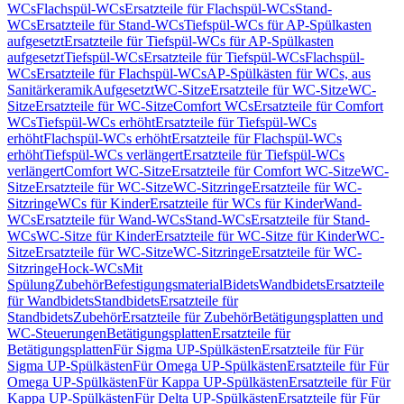
WCs
Flachspül-WCs
Ersatzteile für Flachspül-WCs
Stand-
WCs
Ersatzteile für Stand-WCs
Tiefspül-WCs für AP-Spülkasten
aufgesetzt
Ersatzteile für Tiefspül-WCs für AP-Spülkasten
aufgesetzt
Tiefspül-WCs
Ersatzteile für Tiefspül-WCs
Flachspül-
WCs
Ersatzteile für Flachspül-WCs
AP-Spülkästen für WCs, aus
Sanitärkeramik
Aufgesetzt
WC-Sitze
Ersatzteile für WC-Sitze
WC-
Sitze
Ersatzteile für WC-Sitze
Comfort WCs
Ersatzteile für Comfort
WCs
Tiefspül-WCs erhöht
Ersatzteile für Tiefspül-WCs
erhöht
Flachspül-WCs erhöht
Ersatzteile für Flachspül-WCs
erhöht
Tiefspül-WCs verlängert
Ersatzteile für Tiefspül-WCs
verlängert
Comfort WC-Sitze
Ersatzteile für Comfort WC-Sitze
WC-
Sitze
Ersatzteile für WC-Sitze
WC-Sitzringe
Ersatzteile für WC-
Sitzringe
WCs für Kinder
Ersatzteile für WCs für Kinder
Wand-
WCs
Ersatzteile für Wand-WCs
Stand-WCs
Ersatzteile für Stand-
WCs
WC-Sitze für Kinder
Ersatzteile für WC-Sitze für Kinder
WC-
Sitze
Ersatzteile für WC-Sitze
WC-Sitzringe
Ersatzteile für WC-
Sitzringe
Hock-WCs
Mit
Spülung
Zubehör
Befestigungsmaterial
Bidets
Wandbidets
Ersatzteile
für Wandbidets
Standbidets
Ersatzteile für
Standbidets
Zubehör
Ersatzteile für Zubehör
Betätigungsplatten und
WC-Steuerungen
Betätigungsplatten
Ersatzteile für
Betätigungsplatten
Für Sigma UP-Spülkästen
Ersatzteile für Für
Sigma UP-Spülkästen
Für Omega UP-Spülkästen
Ersatzteile für Für
Omega UP-Spülkästen
Für Kappa UP-Spülkästen
Ersatzteile für Für
Kappa UP-Spülkästen
Für Delta UP-Spülkästen
Ersatzteile für Für