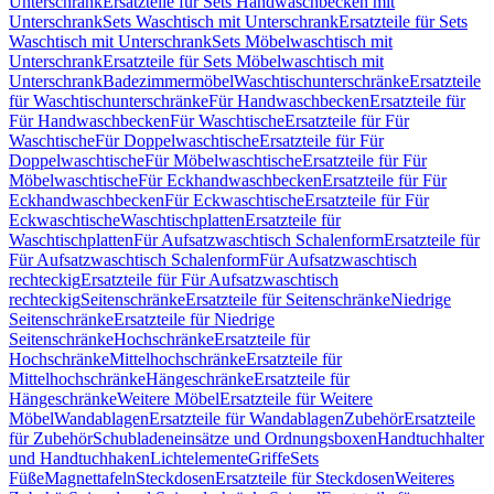
Unterschrank
Ersatzteile für Sets Handwaschbecken mit
Unterschrank
Sets Waschtisch mit Unterschrank
Ersatzteile für Sets
Waschtisch mit Unterschrank
Sets Möbelwaschtisch mit
Unterschrank
Ersatzteile für Sets Möbelwaschtisch mit
Unterschrank
Badezimmermöbel
Waschtischunterschränke
Ersatzteile
für Waschtischunterschränke
Für Handwaschbecken
Ersatzteile für
Für Handwaschbecken
Für Waschtische
Ersatzteile für Für
Waschtische
Für Doppelwaschtische
Ersatzteile für Für
Doppelwaschtische
Für Möbelwaschtische
Ersatzteile für Für
Möbelwaschtische
Für Eckhandwaschbecken
Ersatzteile für Für
Eckhandwaschbecken
Für Eckwaschtische
Ersatzteile für Für
Eckwaschtische
Waschtischplatten
Ersatzteile für
Waschtischplatten
Für Aufsatzwaschtisch Schalenform
Ersatzteile für
Für Aufsatzwaschtisch Schalenform
Für Aufsatzwaschtisch
rechteckig
Ersatzteile für Für Aufsatzwaschtisch
rechteckig
Seitenschränke
Ersatzteile für Seitenschränke
Niedrige
Seitenschränke
Ersatzteile für Niedrige
Seitenschränke
Hochschränke
Ersatzteile für
Hochschränke
Mittelhochschränke
Ersatzteile für
Mittelhochschränke
Hängeschränke
Ersatzteile für
Hängeschränke
Weitere Möbel
Ersatzteile für Weitere
Möbel
Wandablagen
Ersatzteile für Wandablagen
Zubehör
Ersatzteile
für Zubehör
Schubladeneinsätze und Ordnungsboxen
Handtuchhalter
und Handtuchhaken
Lichtelemente
Griffe
Sets
Füße
Magnettafeln
Steckdosen
Ersatzteile für Steckdosen
Weiteres