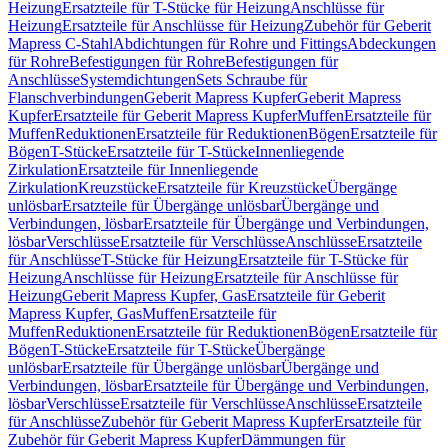
Heizung
Ersatzteile für T-Stücke für Heizung
Anschlüsse für
Heizung
Ersatzteile für Anschlüsse für Heizung
Zubehör für Geberit
Mapress C-Stahl
Abdichtungen für Rohre und Fittings
Abdeckungen
für Rohre
Befestigungen für Rohre
Befestigungen für
Anschlüsse
Systemdichtungen
Sets Schraube für
Flanschverbindungen
Geberit Mapress Kupfer
Geberit Mapress
Kupfer
Ersatzteile für Geberit Mapress Kupfer
Muffen
Ersatzteile für
Muffen
Reduktionen
Ersatzteile für Reduktionen
Bögen
Ersatzteile für
Bögen
T-Stücke
Ersatzteile für T-Stücke
Innenliegende
Zirkulation
Ersatzteile für Innenliegende
Zirkulation
Kreuzstücke
Ersatzteile für Kreuzstücke
Übergänge
unlösbar
Ersatzteile für Übergänge unlösbar
Übergänge und
Verbindungen, lösbar
Ersatzteile für Übergänge und Verbindungen,
lösbar
Verschlüsse
Ersatzteile für Verschlüsse
Anschlüsse
Ersatzteile
für Anschlüsse
T-Stücke für Heizung
Ersatzteile für T-Stücke für
Heizung
Anschlüsse für Heizung
Ersatzteile für Anschlüsse für
Heizung
Geberit Mapress Kupfer, Gas
Ersatzteile für Geberit
Mapress Kupfer, Gas
Muffen
Ersatzteile für
Muffen
Reduktionen
Ersatzteile für Reduktionen
Bögen
Ersatzteile für
Bögen
T-Stücke
Ersatzteile für T-Stücke
Übergänge
unlösbar
Ersatzteile für Übergänge unlösbar
Übergänge und
Verbindungen, lösbar
Ersatzteile für Übergänge und Verbindungen,
lösbar
Verschlüsse
Ersatzteile für Verschlüsse
Anschlüsse
Ersatzteile
für Anschlüsse
Zubehör für Geberit Mapress Kupfer
Ersatzteile für
Zubehör für Geberit Mapress Kupfer
Dämmungen für