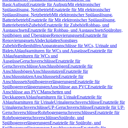
Basic
Aufputz
Ersatzteile für Aufputz
Mit elektronischer
Spülauslösung, Netzbetrieb
Ersatzteile für Mit elektronischer
Spülauslösung, Netzbetrieb
Mit elektronischer Spülauslösung,
Batteriebetrieb
Ersatzteile für Mit elektronischer Spülauslösung,
Batteriebetrieb
Zubehör
Ersatzteile für Zubehör
Rohbau- und
Austauschsets
Ersatzteile für Rohbau- und Austauschsets
Spülrohre,
Spülbögen und Übergänge
Renovierungssets
Ersatzteile für
Renovierungssets
Abdeckplatten
Sonstiges
Zubehör
Bedienhilfen
Apparateanschlüsse für WCs, Urinale und
Bidets
Ablaufgarnituren für WCs und Ausgüsse
Ersatzteile für
Ablaufgarnituren für WCs und
Ausgüsse
Geruchsverschlüsse
Ersatzteile für
Geruchsverschlüsse
Anschlussbögen
Ersatzteile für
Anschlussbögen
Anschlussstutzen
Ersatzteile für
Anschlussstutzen
Anschlusssets
Ersatzteile für
Anschlusssets
Spülbogenverlängerungen
Ersatzteile für
Spülbogenverlängerungen
Anschlüsse aus PVC
Ersatzteile für
Anschlüsse aus PVC
Manschetten und
Deckkappen
Ablaufgarnituren für Urinale
Ersatzteile für
Ablaufgarnituren für Urinale
Urinalgeruchsverschlüsse
Ersatzteile für
Urinalgeruchsverschlüsse
UP-Geruchsverschlüsse
Ersatzteile für UP-
Geruchsverschlüsse
Rohrbogengeruchsverschlüsses
Ersatzteile für
Rohrbogengeruchsverschlüsses
Spülrohr- und
Spülbogenverlängerungen
Ersatzteile für Spülrohr- und
Spülbogenverlängerungen
Anschlussstutzen
Ersatzteile für