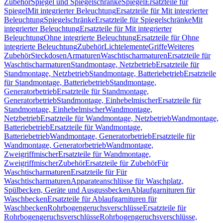
Zubehör
Spiegel und Spiegelschränke
Spiegel
Ersatzteile für
Spiegel
Mit integrierter Beleuchtung
Ersatzteile für Mit integrierter
Beleuchtung
Spiegelschränke
Ersatzteile für Spiegelschränke
Mit
integrierter Beleuchtung
Ersatzteile für Mit integrierter
Beleuchtung
Ohne integrierte Beleuchtung
Ersatzteile für Ohne
integrierte Beleuchtung
Zubehör
Lichtelemente
Griffe
Weiteres
Zubehör
Steckdosen
Armaturen
Waschtischarmaturen
Ersatzteile für
Waschtischarmaturen
Standmontage, Netzbetrieb
Ersatzteile für
Standmontage, Netzbetrieb
Standmontage, Batteriebetrieb
Ersatzteile
für Standmontage, Batteriebetrieb
Standmontage,
Generatorbetrieb
Ersatzteile für Standmontage,
Generatorbetrieb
Standmontage, Einhebelmischer
Ersatzteile für
Standmontage, Einhebelmischer
Wandmontage,
Netzbetrieb
Ersatzteile für Wandmontage, Netzbetrieb
Wandmontage,
Batteriebetrieb
Ersatzteile für Wandmontage,
Batteriebetrieb
Wandmontage, Generatorbetrieb
Ersatzteile für
Wandmontage, Generatorbetrieb
Wandmontage,
Zweigriffmischer
Ersatzteile für Wandmontage,
Zweigriffmischer
Zubehör
Ersatzteile für Zubehör
Für
Waschtischarmaturen
Ersatzteile für Für
Waschtischarmaturen
Apparateanschlüsse für Waschplatz,
Spülbecken, Geräte und Ausgussbecken
Ablaufgarnituren für
Waschbecken
Ersatzteile für Ablaufgarnituren für
Waschbecken
Rohrbogengeruchsverschlüsse
Ersatzteile für
Rohrbogengeruchsverschlüsse
Rohrbogengeruchsverschlüsse,