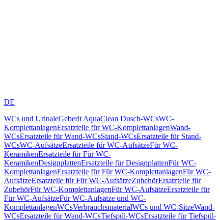
DE
WCs und Urinale
Geberit AquaClean Dusch-WCs
WC-
Komplettanlagen
Ersatzteile für WC-Komplettanlagen
Wand-
WCs
Ersatzteile für Wand-WCs
Stand-WCs
Ersatzteile für Stand-
WCs
WC-Aufsätze
Ersatzteile für WC-Aufsätze
Für WC-
Keramiken
Ersatzteile für Für WC-
Keramiken
Designplatten
Ersatzteile für Designplatten
Für WC-
Komplettanlagen
Ersatzteile für Für WC-Komplettanlagen
Für WC-
Aufsätze
Ersatzteile für Für WC-Aufsätze
Zubehör
Ersatzteile für
Zubehör
Für WC-Komplettanlagen
Für WC-Aufsätze
Ersatzteile für
Für WC-Aufsätze
Für WC-Aufsätze und WC-
Komplettanlagen
WCs
Verbrauchsmaterial
WCs und WC-Sitze
Wand-
WCs
Ersatzteile für Wand-WCs
Tiefspül-WCs
Ersatzteile für Tiefspül-