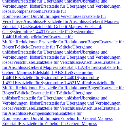
unlösbar
Ersatzteile für Übergänge unlösbar
Übergänge und
Verbindungen, lösbar
Ersatzteile für Übergänge und Verbindungen,
lösbar
Kompensatoren
Ersatzteile für
Kompensatoren
Durchführungen
Verschlüsse
Ersatzteile für
Verschlüsse
Anschlüsse
Ersatzteile für Anschlüsse
Geberit Mapress
Edelstahl, Gas
Ersatzteile für Geberit Mapress Edelstahl,
Gas
Systemrohre 1.4401
Ersatzteile für Systemrohre
1.4401
Rohrnippel
Muffen
Ersatzteile für
Muffen
Reduktionen
Ersatzteile für Reduktionen
Bögen
Ersatzteile für
Bögen
T-Stücke
Ersatzteile für T-Stücke
Übergänge
unlösbar
Ersatzteile für Übergänge unlösbar
Übergänge und
Verbindungen, lösbar
Ersatzteile für Übergänge und Verbindungen,
lösbar
Verschlüsse
Ersatzteile für Verschlüsse
Anschlüsse
Ersatzteile
für Anschlüsse
Geberit Mapress Edelstahl, LABS-frei
Ersatzteile für
Geberit Mapress Edelstahl, LABS-frei
Systemrohre
1.4401
Ersatzteile für Systemrohre 1.4401
Systemrohre
1.4521
Ersatzteile für Systemrohre 1.4521
Muffen
Ersatzteile für
Muffen
Reduktionen
Ersatzteile für Reduktionen
Bögen
Ersatzteile für
Bögen
T-Stücke
Ersatzteile für T-Stücke
Übergänge
unlösbar
Ersatzteile für Übergänge unlösbar
Übergänge und
Verbindungen, lösbar
Ersatzteile für Übergänge und Verbindungen,
lösbar
Verschlüsse
Ersatzteile für Verschlüsse
Anschlüsse
Ersatzteile
für Anschlüsse
Kompensatoren
Ersatzteile für
Kompensatoren
Durchführungen
Zubehör für Geberit Mapress
Edelstahl
Ersatzteile für Zubehör für Geberit Mapress