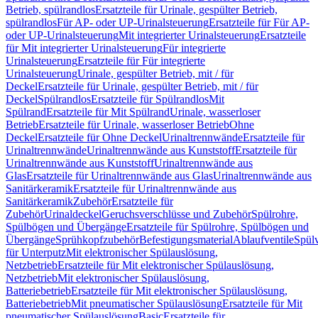
Betrieb, spülrandlos
Ersatzteile für Urinale, gespülter Betrieb,
spülrandlos
Für AP- oder UP-Urinalsteuerung
Ersatzteile für Für AP-
oder UP-Urinalsteuerung
Mit integrierter Urinalsteuerung
Ersatzteile
für Mit integrierter Urinalsteuerung
Für integrierte
Urinalsteuerung
Ersatzteile für Für integrierte
Urinalsteuerung
Urinale, gespülter Betrieb, mit / für
Deckel
Ersatzteile für Urinale, gespülter Betrieb, mit / für
Deckel
Spülrandlos
Ersatzteile für Spülrandlos
Mit
Spülrand
Ersatzteile für Mit Spülrand
Urinale, wasserloser
Betrieb
Ersatzteile für Urinale, wasserloser Betrieb
Ohne
Deckel
Ersatzteile für Ohne Deckel
Urinaltrennwände
Ersatzteile für
Urinaltrennwände
Urinaltrennwände aus Kunststoff
Ersatzteile für
Urinaltrennwände aus Kunststoff
Urinaltrennwände aus
Glas
Ersatzteile für Urinaltrennwände aus Glas
Urinaltrennwände aus
Sanitärkeramik
Ersatzteile für Urinaltrennwände aus
Sanitärkeramik
Zubehör
Ersatzteile für
Zubehör
Urinaldeckel
Geruchsverschlüsse und Zubehör
Spülrohre,
Spülbögen und Übergänge
Ersatzteile für Spülrohre, Spülbögen und
Übergänge
Sprühkopfzubehör
Befestigungsmaterial
Ablaufventile
Spülv
für Unterputz
Mit elektronischer Spülauslösung,
Netzbetrieb
Ersatzteile für Mit elektronischer Spülauslösung,
Netzbetrieb
Mit elektronischer Spülauslösung,
Batteriebetrieb
Ersatzteile für Mit elektronischer Spülauslösung,
Batteriebetrieb
Mit pneumatischer Spülauslösung
Ersatzteile für Mit
pneumatischer Spülauslösung
Basic
Ersatzteile für