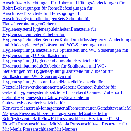
Anschlüsse
Abdichtungen für Rohre und Fittings
Abdeckungen für
Rohre
Befestigungen für Rohre
Befestigungen für
Anschlüsse
Ersatzteile für Befestigungen für
Anschlüsse
Systemdichtungen
Sets Schraube für
Flanschverbindungen
Geberit
Hygienesystem
Hygienespüleinheiten
Ersatzteile für
Hygienespüleinheiten
Zubehör für
Hygienespüleinheiten
Sensoren
Kabel
Durchflussbegrenzer
Abdeckung
und Abdeckplatten
Spülkästen und WC-Steuerungen mit
Hygienespülung
Ersatzteile für Spülkästen und WC-Steuerungen mit
Hygienespülung
UP-Spülkästen mit
Hygienespülung
Hygieneeinbaumodule
Ersatzteile für
Hygieneeinbaumodule
Zubehör für Spülkästen und WC-
Steuerungen mit Hygienespülung
Ersatzteile für Zubehör für
Spülkästen und WC-Steuerungen mit
Hygienespülung
Sensoren
Kabel
Netzteile
Ersatzteile für
Netzteile
Netzwerkkomponenten
Geberit Connect Zubehör für
Geberit Hygienesystem
Ersatzteile für Geberit Connect Zubehör für
Geberit Hygienesystem
Gateways
Ersatzteile für
Gateways
Konverter
Ersatzteile für
Konverter
Sensoren
Montagematerial
Rohrarmaturen
Geradsitzventile
Mi
Mapress Pressanschlüssen
Schrägsitzventile
Ersatzteile für
Schrägsitzventile
Mit FlowFit Pressanschlüssen
Ersatzteile für Mit
FlowFit Pressanschlüssen
Mit Mepla Pressanschlüssen
Ersatzteile für
Mit Mepla Pressanschlüssen
Mit Mapress