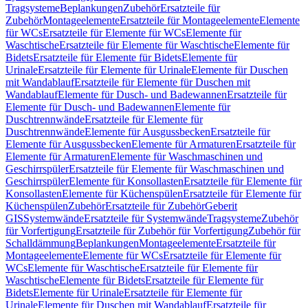
Tragsysteme
Beplankungen
Zubehör
Ersatzteile für
Zubehör
Montageelemente
Ersatzteile für Montageelemente
Elemente
für WCs
Ersatzteile für Elemente für WCs
Elemente für
Waschtische
Ersatzteile für Elemente für Waschtische
Elemente für
Bidets
Ersatzteile für Elemente für Bidets
Elemente für
Urinale
Ersatzteile für Elemente für Urinale
Elemente für Duschen
mit Wandablauf
Ersatzteile für Elemente für Duschen mit
Wandablauf
Elemente für Dusch- und Badewannen
Ersatzteile für
Elemente für Dusch- und Badewannen
Elemente für
Duschtrennwände
Ersatzteile für Elemente für
Duschtrennwände
Elemente für Ausgussbecken
Ersatzteile für
Elemente für Ausgussbecken
Elemente für Armaturen
Ersatzteile für
Elemente für Armaturen
Elemente für Waschmaschinen und
Geschirrspüler
Ersatzteile für Elemente für Waschmaschinen und
Geschirrspüler
Elemente für Konsollasten
Ersatzteile für Elemente für
Konsollasten
Elemente für Küchenspülen
Ersatzteile für Elemente für
Küchenspülen
Zubehör
Ersatzteile für Zubehör
Geberit
GIS
Systemwände
Ersatzteile für Systemwände
Tragsysteme
Zubehör
für Vorfertigung
Ersatzteile für Zubehör für Vorfertigung
Zubehör für
Schalldämmung
Beplankungen
Montageelemente
Ersatzteile für
Montageelemente
Elemente für WCs
Ersatzteile für Elemente für
WCs
Elemente für Waschtische
Ersatzteile für Elemente für
Waschtische
Elemente für Bidets
Ersatzteile für Elemente für
Bidets
Elemente für Urinale
Ersatzteile für Elemente für
Urinale
Elemente für Duschen mit Wandablauf
Ersatzteile für