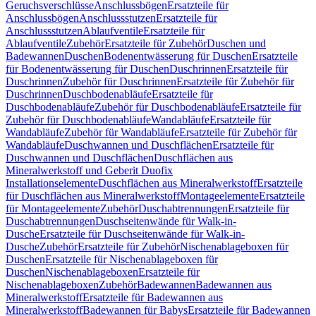
Geruchsverschlüsse
Anschlussbögen
Ersatzteile für
Anschlussbögen
Anschlussstutzen
Ersatzteile für
Anschlussstutzen
Ablaufventile
Ersatzteile für
Ablaufventile
Zubehör
Ersatzteile für Zubehör
Duschen und
Badewannen
Duschen
Bodenentwässerung für Duschen
Ersatzteile
für Bodenentwässerung für Duschen
Duschrinnen
Ersatzteile für
Duschrinnen
Zubehör für Duschrinnen
Ersatzteile für Zubehör für
Duschrinnen
Duschbodenabläufe
Ersatzteile für
Duschbodenabläufe
Zubehör für Duschbodenabläufe
Ersatzteile für
Zubehör für Duschbodenabläufe
Wandabläufe
Ersatzteile für
Wandabläufe
Zubehör für Wandabläufe
Ersatzteile für Zubehör für
Wandabläufe
Duschwannen und Duschflächen
Ersatzteile für
Duschwannen und Duschflächen
Duschflächen aus
Mineralwerkstoff und Geberit Duofix
Installationselemente
Duschflächen aus Mineralwerkstoff
Ersatzteile
für Duschflächen aus Mineralwerkstoff
Montageelemente
Ersatzteile
für Montageelemente
Zubehör
Duschabtrennungen
Ersatzteile für
Duschabtrennungen
Duschseitenwände für Walk-in-
Dusche
Ersatzteile für Duschseitenwände für Walk-in-
Dusche
Zubehör
Ersatzteile für Zubehör
Nischenablageboxen für
Duschen
Ersatzteile für Nischenablageboxen für
Duschen
Nischenablageboxen
Ersatzteile für
Nischenablageboxen
Zubehör
Badewannen
Badewannen aus
Mineralwerkstoff
Ersatzteile für Badewannen aus
Mineralwerkstoff
Badewannen für Babys
Ersatzteile für Badewannen