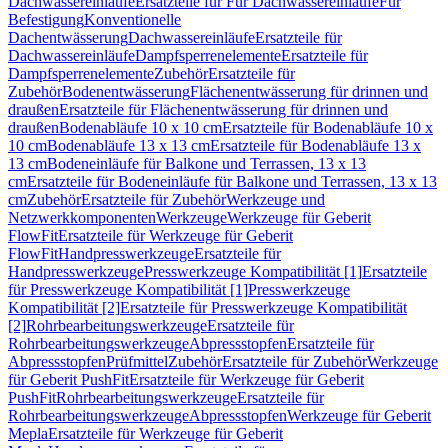
Dachwassereinläufe
Ersatzteile für Für Dachwassereinläufe
Für
Befestigung
Konventionelle
Dachentwässerung
Dachwassereinläufe
Ersatzteile für
Dachwassereinläufe
Dampfsperrenelemente
Ersatzteile für
Dampfsperrenelemente
Zubehör
Ersatzteile für
Zubehör
Bodenentwässerung
Flächenentwässerung für drinnen und
draußen
Ersatzteile für Flächenentwässerung für drinnen und
draußen
Bodenabläufe 10 x 10 cm
Ersatzteile für Bodenabläufe 10 x
10 cm
Bodenabläufe 13 x 13 cm
Ersatzteile für Bodenabläufe 13 x
13 cm
Bodeneinläufe für Balkone und Terrassen, 13 x 13
cm
Ersatzteile für Bodeneinläufe für Balkone und Terrassen, 13 x 13
cm
Zubehör
Ersatzteile für Zubehör
Werkzeuge und
Netzwerkkomponenten
Werkzeuge
Werkzeuge für Geberit
FlowFit
Ersatzteile für Werkzeuge für Geberit
FlowFit
Handpresswerkzeuge
Ersatzteile für
Handpresswerkzeuge
Presswerkzeuge Kompatibilität [1]
Ersatzteile
für Presswerkzeuge Kompatibilität [1]
Presswerkzeuge
Kompatibilität [2]
Ersatzteile für Presswerkzeuge Kompatibilität
[2]
Rohrbearbeitungswerkzeuge
Ersatzteile für
Rohrbearbeitungswerkzeuge
Abpressstopfen
Ersatzteile für
Abpressstopfen
Prüfmittel
Zubehör
Ersatzteile für Zubehör
Werkzeuge
für Geberit PushFit
Ersatzteile für Werkzeuge für Geberit
PushFit
Rohrbearbeitungswerkzeuge
Ersatzteile für
Rohrbearbeitungswerkzeuge
Abpressstopfen
Werkzeuge für Geberit
Mepla
Ersatzteile für Werkzeuge für Geberit