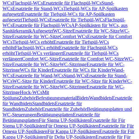
WCs
Flachspül-WCs
Ersatzteile für Flachspül-WCs
Stand-
WCs
Ersatzteile für Stand-WCs
Tiefspül-WCs für AP-Spülkasten
aufgesetzt
Ersatzteile für Tiefspül-WCs für AP-Spülkasten
aufgesetzt
Tiefspül-WCs
Ersatzteile für Tiefspül-WCs
Flachspül-
WCs
Ersatzteile für Flachspül-WCs
AP-Spülkästen für WCs, aus
Sanitärkeramik
Aufgesetzt
WC-Sitze
Ersatzteile für WC-Sitze
WC-
Sitze
Ersatzteile für WC-Sitze
Comfort WCs
Ersatzteile für Comfort
WCs
Tiefspül-WCs erhöht
Ersatzteile für Tiefspül-WCs
erhöht
Flachspül-WCs erhöht
Ersatzteile für Flachspül-WCs
erhöht
Tiefspül-WCs verlängert
Ersatzteile für Tiefspül-WCs
verlängert
Comfort WC-Sitze
Ersatzteile für Comfort WC-Sitze
WC-
Sitze
Ersatzteile für WC-Sitze
WC-Sitzringe
Ersatzteile für WC-
Sitzringe
WCs für Kinder
Ersatzteile für WCs für Kinder
Wand-
WCs
Ersatzteile für Wand-WCs
Stand-WCs
Ersatzteile für Stand-
WCs
WC-Sitze für Kinder
Ersatzteile für WC-Sitze für Kinder
WC-
Sitze
Ersatzteile für WC-Sitze
WC-Sitzringe
Ersatzteile für WC-
Sitzringe
Hock-WCs
Mit
Spülung
Zubehör
Befestigungsmaterial
Bidets
Wandbidets
Ersatzteile
für Wandbidets
Standbidets
Ersatzteile für
Standbidets
Zubehör
Ersatzteile für Zubehör
Betätigungsplatten und
WC-Steuerungen
Betätigungsplatten
Ersatzteile für
Betätigungsplatten
Für Sigma UP-Spülkästen
Ersatzteile für Für
Sigma UP-Spülkästen
Für Omega UP-Spülkästen
Ersatzteile für Für
Omega UP-Spülkästen
Für Kappa UP-Spülkästen
Ersatzteile für Für
Kappa UP-Spülkästen
Für Delta UP-Spülkästen
Ersatzteile für Für