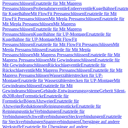
Pressanschlüssen
Ersatzteile für Mit Mapress
Pressanschlüssen
Probenahmeventile
Entleerventile
Kugelhähne
Ersatzt
für Kugelhähne
Mit FlowFit Pressanschlüssen
Ersatzteile für Mit
FlowFit Pressanschlüssen
Mit Mepla Pressanschlüssen
Ersatzteile für
Mit Mepla Pressanschlüssen
Mit Mapress
Pressanschlüssen
Ersatzteile für Mit Mapress
Pressanschlüssen
Kugelhähne für UP-Montage
Ersatzteile für
Kugelhähne für UP-Montage
Mit FlowFit
Pressanschlüssen
Ersatzteile für Mit FlowFit Pressanschlüssen
Mit
Mepla Pressanschlüssen
Ersatzteile für Mit Mepla
Pressanschlüssen
Mit Mapress Pressanschlüssen
Ersatzteile für Mit
Mapress Pressanschlüssen
Mit Gewindeanschlüssen
Ersatzteile für
Mit Gewindeanschlüssen
Rückschlagventile
Ersatzteile für
Rückschlagventile
Mit Mapress Pressanschlüssen
Ersatzteile für Mit
Mapress Pressanschlüssen
Wasserzählerstrecken für UP-
Montage
Ersatzteile für Wasserzählerstrecken für UP-Montage
Mit
Gewindeanschlüssen
Ersatzteile für Mit
Gewindeanschlüssen
Gebäude-Entwässerungssysteme
Geberit Silent-
db20
Rohre
Formstücke
Ersatzteile für
Formstücke
Bögen
Abzweige
Ersatzteile für
Abzweige
Reduktionen
Reinigungsstücke
Ersatzteile für
Reinigungsstücke
Verbindungen
Ersatzteile für
Verbindungen
Schweißverbindungen
Steckverbindungen
Ersatzteile
für Steckverbindungen
Spannverbindungen
Übergänge auf andere
Werkstoffe
Ersatzteile für Übergänge auf andere