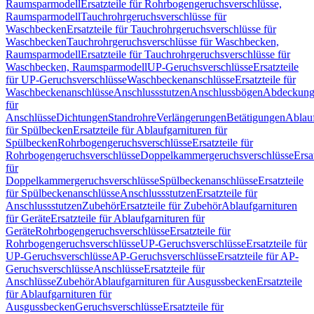
Raumsparmodell
Ersatzteile für Rohrbogengeruchsverschlüsse,
Raumsparmodell
Tauchrohrgeruchsverschlüsse für
Waschbecken
Ersatzteile für Tauchrohrgeruchsverschlüsse für
Waschbecken
Tauchrohrgeruchsverschlüsse für Waschbecken,
Raumsparmodell
Ersatzteile für Tauchrohrgeruchsverschlüsse für
Waschbecken, Raumsparmodell
UP-Geruchsverschlüsse
Ersatzteile
für UP-Geruchsverschlüsse
Waschbeckenanschlüsse
Ersatzteile für
Waschbeckenanschlüsse
Anschlussstutzen
Anschlussbögen
Abdeckung
für
Anschlüsse
Dichtungen
Standrohre
Verlängerungen
Betätigungen
Ablauf
für Spülbecken
Ersatzteile für Ablaufgarnituren für
Spülbecken
Rohrbogengeruchsverschlüsse
Ersatzteile für
Rohrbogengeruchsverschlüsse
Doppelkammergeruchsverschlüsse
Ersa
für
Doppelkammergeruchsverschlüsse
Spülbeckenanschlüsse
Ersatzteile
für Spülbeckenanschlüsse
Anschlussstutzen
Ersatzteile für
Anschlussstutzen
Zubehör
Ersatzteile für Zubehör
Ablaufgarnituren
für Geräte
Ersatzteile für Ablaufgarnituren für
Geräte
Rohrbogengeruchsverschlüsse
Ersatzteile für
Rohrbogengeruchsverschlüsse
UP-Geruchsverschlüsse
Ersatzteile für
UP-Geruchsverschlüsse
AP-Geruchsverschlüsse
Ersatzteile für AP-
Geruchsverschlüsse
Anschlüsse
Ersatzteile für
Anschlüsse
Zubehör
Ablaufgarnituren für Ausgussbecken
Ersatzteile
für Ablaufgarnituren für
Ausgussbecken
Geruchsverschlüsse
Ersatzteile für