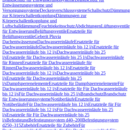
Entwässerungssysteme und
Versorgungssysteme
Deckenverschlusssysteme
Schallschutz
Dämmung
zur Körperschallentkopplung
Dämmungen zur
Körperschallentkopplung und
Luftschalldämmung
Feuchtigkeitsschutz
Abdichtungen
Lüftungsventile
für Entwässerung
Belüftungsventile
Ersatzteile für
Belüftungsventile
Geberit Pluvia
Dachentwässerung
Dachwassereinläufe
Ersatzteile für
Dachwassereinläufe
Dachwassereinläufe bis 12 l/s
Ersatzteile für
Dachwassereinläufe bis 12 l/s
Dachwassereinläufe bis 25
l/s
Ersatzteile für Dachwassereinläufe bis 25 l/s
Dachwassereinläufe
für Rinnen
Ersatzteile für Dachwassereinläufe für
Rinnen
Dachwassereinläufe bis 12 l/s
Ersatzteile für
Dachwassereinläufe bis 12 l/s
Dachwassereinläufe bis 25
l/s
Ersatzteile für Dachwassereinläufe bis 25
l/s
Dampfsperrenelemente
Ersatzteile für Dampfsperrenelemente
Für
Dachwassereinläufe bis 12 l/s
Ersatzteile für Für Dachwassereinläufe
bis 12 l/s
Für Dachwassereinläufe bis 25 l/s
Brandschutz
Brandschutz
für Entwässerungssysteme
Notüberläufe
Ersatzteile für
Notüberläufe
Für Dachwassereinläufe bis 12 l/s
Ersatzteile für Für
Dachwassereinläufe bis 12 l/s
Für Dachwassereinläufe bis 25
l/s
Ersatzteile für Für Dachwassereinläufe bis 25
l/s
Befestigung
Befestigungssystem d40–200
Befestigungssystem
d250–315
Zubehör
Ersatzteile für Zubehör
Für