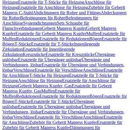
Heizung
Ersatzteile für T-Stücke für Heizung
Anschlüsse für
Heizung
Ersatzteile für Anschlüsse für Heizung
Zubehör für Geberit
Mapress C-Stahl
Abdichtungen für Rohre und Fittings
Abdeckungen
für Rohre
Befestigungen für Rohre
Befestigungen für
Anschlüsse
Systemdichtungen
Sets Schraube für
Flanschverbindungen
Geberit Mapress Kupfer
Geberit Mapress
Kupfer
Ersatzteile für Geberit Mapress Kupfer
Muffen
Ersatzteile für
Muffen
Reduktionen
Ersatzteile für Reduktionen
Bögen
Ersatzteile für
Bögen
T-Stücke
Ersatzteile für T-Stücke
Innenliegende
Zirkulation
Ersatzteile für Innenliegende
Zirkulation
Kreuzstücke
Ersatzteile für Kreuzstücke
Übergänge
unlösbar
Ersatzteile für Übergänge unlösbar
Übergänge und
Verbindungen, lösbar
Ersatzteile für Übergänge und Verbindungen,
lösbar
Verschlüsse
Ersatzteile für Verschlüsse
Anschlüsse
Ersatzteile
für Anschlüsse
T-Stücke für Heizung
Ersatzteile für T-Stücke für
Heizung
Anschlüsse für Heizung
Ersatzteile für Anschlüsse für
Heizung
Geberit Mapress Kupfer, Gas
Ersatzteile für Geberit
Mapress Kupfer, Gas
Muffen
Ersatzteile für
Muffen
Reduktionen
Ersatzteile für Reduktionen
Bögen
Ersatzteile für
Bögen
T-Stücke
Ersatzteile für T-Stücke
Übergänge
unlösbar
Ersatzteile für Übergänge unlösbar
Übergänge und
Verbindungen, lösbar
Ersatzteile für Übergänge und Verbindungen,
lösbar
Verschlüsse
Ersatzteile für Verschlüsse
Anschlüsse
Ersatzteile
für Anschlüsse
Zubehör für Geberit Mapress Kupfer
Ersatzteile für
Zubehör für Geberit Mapress Kupfer
Dämmungen für