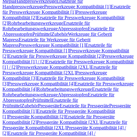
Mepla
Handpresswerkzeuge
Ersatzteile für
Handpresswerkzeuge
Presswerkzeuge Kompatibilität [1]
Ersatzteile
für Presswerkzeuge Kompatibilität [1]
Presswerkzeuge
Kompatibilität [2]
Ersatzteile für Presswerkzeuge Kompatibilität
[2]
Rohrbearbeitungswerkzeuge
Ersatzteile für
Rohrbearbeitungswerkzeuge
Abpressstopfen
Ersatzteile für
Abpressstopfen
Prüfmittel
Zubehör
Werkzeuge für Geberit
Mapress
Ersatzteile für Werkzeuge für Geberit
Mapress
Presswerkzeuge Kompatibilität [1]
Ersatzteile für
Presswerkzeuge Kompatibilität [1]
Presswerkzeuge Kompatibilität
[2]
Ersatzteile für Presswerkzeuge Kompatibilität [2]
Presswerkzeuge
Kompatibilität [1] / [2]
Ersatzteile für Presswerkzeuge Kompatibilität
[1] / [2]
Presswerkzeuge Kompatibilität [2XL]
Ersatzteile für
Presswerkzeuge Kompatibilität [2XL]
Presswerkzeuge
Kompatibilität [3]
Ersatzteile für Presswerkzeuge Kompatibilität
[3]
Presswerkzeuge Kompatibilität [4]
Ersatzteile für Presswerkzeuge
Kompatibilität [4]
Rohrbearbeitungswerkzeuge
Ersatzteile für
Rohrbearbeitungswerkzeuge
Abpressstopfen
Ersatzteile für
Abpressstopfen
Prüfmittel
Ersatzteile für
Prüfmittel
Zubehör
Pressgeräte
Ersatzteile für Pressgeräte
Pressgeräte
Kompatibilität [1]
Ersatzteile für Pressgeräte Kompatibilität
[1]
Pressgeräte Kompatibilität [2]
Ersatzteile für Pressgeräte
Kompatibilität [2]
Pressgeräte Kompatibilität [2XL]
Ersatzteile für
Pressgeräte Kompatibilität [2XL]
Pressgeräte Kompatibilität [4] /
[2]
Ersatzteile für Pressgeräte Kompatibilität [4] /