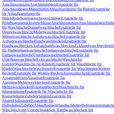
Anschlussstutzen
Anschlussbögen
Ersatzteile für
Anschlussbögen
Manschetten
Ablaufgarnituren für Bidets
Ersatzteile
für Ablaufgarnituren für
Bidets
Rohrbogengeruchsverschlüsse
Ersatzteile für
Rohrbogengeruchsverschlüsse
Anschlussstutzen
Anschlussbögen
Abde
für Waschtische
Doppelwaschtische
Ersatzteile für
Doppelwaschtische
Möbelwaschtische
Ersatzteile für
Möbelwaschtische
Aufsatzwaschtische
Ersatzteile für
Aufsatzwaschtische
Handwaschbecken
Ersatzteile für
Handwaschbecken
Aufsatzhandwaschbecken
Eckhandwaschbecken
H
für Halbeinbauwaschtische
Einbauwaschtische
Ersatzteile für
Einbauwaschtische
Unterbauwaschtische
Ersatzteile für
Unterbauwaschtische
Eckwaschtische
Waschtische
Comfort
Waschtische für Kinder
Ersatzteile für Waschtische für
Kinder
Waschtische
Waschrinnen
Ersatzteile für Waschrinnen
Weitere
Becken
Ersatzteile für Weitere Becken
Ausgussbecken
Ersatzteile für
Ausgussbecken
Ausgüsse
Ersatzteile für
Ausgüsse
Mehrzweckbecken
Ersatzteile für
Mehrzweckbecken
Gipsfangbecken
Waschtische für
Klassenräume
Ersatzteile für Waschtische für
Klassenräume
Zubehör
Säulen
Ersatzteile für
Säulen
Halbsäulen
Ersatzteile für
Halbsäulen
Zubehör
Ablaufkappen
Handtuchhalter
Befestigungsmateria
Waschtisch mit Unterschrank
Sets Handwaschbecken mit