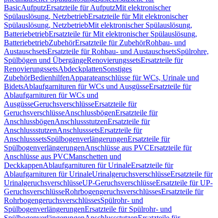
Basic
Aufputz
Ersatzteile für Aufputz
Mit elektronischer
Spülauslösung, Netzbetrieb
Ersatzteile für Mit elektronischer
Spülauslösung, Netzbetrieb
Mit elektronischer Spülauslösung,
Batteriebetrieb
Ersatzteile für Mit elektronischer Spülauslösung,
Batteriebetrieb
Zubehör
Ersatzteile für Zubehör
Rohbau- und
Austauschsets
Ersatzteile für Rohbau- und Austauschsets
Spülrohre,
Spülbögen und Übergänge
Renovierungssets
Ersatzteile für
Renovierungssets
Abdeckplatten
Sonstiges
Zubehör
Bedienhilfen
Apparateanschlüsse für WCs, Urinale und
Bidets
Ablaufgarnituren für WCs und Ausgüsse
Ersatzteile für
Ablaufgarnituren für WCs und
Ausgüsse
Geruchsverschlüsse
Ersatzteile für
Geruchsverschlüsse
Anschlussbögen
Ersatzteile für
Anschlussbögen
Anschlussstutzen
Ersatzteile für
Anschlussstutzen
Anschlusssets
Ersatzteile für
Anschlusssets
Spülbogenverlängerungen
Ersatzteile für
Spülbogenverlängerungen
Anschlüsse aus PVC
Ersatzteile für
Anschlüsse aus PVC
Manschetten und
Deckkappen
Ablaufgarnituren für Urinale
Ersatzteile für
Ablaufgarnituren für Urinale
Urinalgeruchsverschlüsse
Ersatzteile für
Urinalgeruchsverschlüsse
UP-Geruchsverschlüsse
Ersatzteile für UP-
Geruchsverschlüsse
Rohrbogengeruchsverschlüsses
Ersatzteile für
Rohrbogengeruchsverschlüsses
Spülrohr- und
Spülbogenverlängerungen
Ersatzteile für Spülrohr- und
Spülbogenverlängerungen
Anschlussstutzen
Ersatzteile für