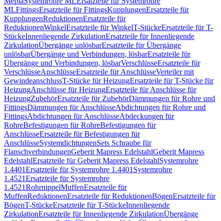
Mepla
Systemrohre ML
Ersatzteile für Systemrohre
ML
Fittings
Ersatzteile für Fittings
Kupplungen
Ersatzteile für
Kupplungen
Reduktionen
Ersatzteile für
Reduktionen
Winkel
Ersatzteile für Winkel
T-Stücke
Ersatzteile für T-
Stücke
Innenliegende Zirkulation
Ersatzteile für Innenliegende
Zirkulation
Übergänge unlösbar
Ersatzteile für Übergänge
unlösbar
Übergänge und Verbindungen, lösbar
Ersatzteile für
Übergänge und Verbindungen, lösbar
Verschlüsse
Ersatzteile für
Verschlüsse
Anschlüsse
Ersatzteile für Anschlüsse
Verteiler mit
Gewindeanschluss
T-Stücke für Heizung
Ersatzteile für T-Stücke für
Heizung
Anschlüsse für Heizung
Ersatzteile für Anschlüsse für
Heizung
Zubehör
Ersatzteile für Zubehör
Dämmungen für Rohre und
Fittings
Dämmungen für Anschlüsse
Abdichtungen für Rohre und
Fittings
Abdichtungen für Anschlüsse
Abdeckungen für
Rohre
Befestigungen für Rohre
Befestigungen für
Anschlüsse
Ersatzteile für Befestigungen für
Anschlüsse
Systemdichtungen
Sets Schraube für
Flanschverbindungen
Geberit Mapress Edelstahl
Geberit Mapress
Edelstahl
Ersatzteile für Geberit Mapress Edelstahl
Systemrohre
1.4401
Ersatzteile für Systemrohre 1.4401
Systemrohre
1.4521
Ersatzteile für Systemrohre
1.4521
Rohrnippel
Muffen
Ersatzteile für
Muffen
Reduktionen
Ersatzteile für Reduktionen
Bögen
Ersatzteile für
Bögen
T-Stücke
Ersatzteile für T-Stücke
Innenliegende
Zirkulation
Ersatzteile für Innenliegende Zirkulation
Übergänge