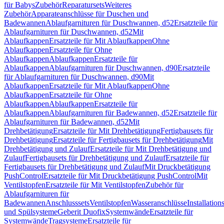
für Babys
Zubehör
Reparatursets
Weiteres
Zubehör
Apparateanschlüsse für Duschen und
Badewannen
Ablaufgarnituren für Duschwannen, d52
Ersatzteile für
Ablaufgarnituren für Duschwannen, d52
Mit
Ablaufkappen
Ersatzteile für Mit Ablaufkappen
Ohne
Ablaufkappen
Ersatzteile für Ohne
Ablaufkappen
Ablaufkappen
Ersatzteile für
Ablaufkappen
Ablaufgarnituren für Duschwannen, d90
Ersatzteile
für Ablaufgarnituren für Duschwannen, d90
Mit
Ablaufkappen
Ersatzteile für Mit Ablaufkappen
Ohne
Ablaufkappen
Ersatzteile für Ohne
Ablaufkappen
Ablaufkappen
Ersatzteile für
Ablaufkappen
Ablaufgarnituren für Badewannen, d52
Ersatzteile für
Ablaufgarnituren für Badewannen, d52
Mit
Drehbetätigung
Ersatzteile für Mit Drehbetätigung
Fertigbausets für
Drehbetätigung
Ersatzteile für Fertigbausets für Drehbetätigung
Mit
Drehbetätigung und Zulauf
Ersatzteile für Mit Drehbetätigung und
Zulauf
Fertigbausets für Drehbetätigung und Zulauf
Ersatzteile für
Fertigbausets für Drehbetätigung und Zulauf
Mit Druckbetätigung
PushControl
Ersatzteile für Mit Druckbetätigung PushControl
Mit
Ventilstopfen
Ersatzteile für Mit Ventilstopfen
Zubehör für
Ablaufgarnituren für
Badewannen
Anschlusssets
Ventilstopfen
Wasseranschlüsse
Installation
und Spülsysteme
Geberit Duofix
Systemwände
Ersatzteile für
Systemwände
Tragsysteme
Ersatzteile für