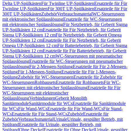
Delta UP-Spülkästen
Für Twinline UP-Spülkästen
Ersatzteile für Für
Twinline UP-Spülkästen
Für 300T UP-Spülkästen
Ersatzteile für Für
300T UP-Spülkästen
Zubehör
Verbrauchsmaterial
WC-Steuerungen
mit elektronischer Spülauslösung
Ersatzteile für WC-Steuerungen
mit elektronischer Spülauslösung
Für Netzbetrieb, für Geberit Sigma
UP-Spülkästen 12 cm
Ersatzteile für Für Netzbetrieb, für Geberit
Sigma UP-Spülkästen 12 cm
Für Netzbetrieb, für Geberit Omega
UP-Spülkästen 12 cm
Ersatzteile für Für Netzbetrieb, für Geberit
Omega UP-Spülkästen 12 cm
Für Batteriebetrieb, für Geberit Sigma
UP-Spülkästen 12 cm
Ersatzteile für Für Batteriebetrieb, für Geberit
Sigma UP-Spülkästen 12 cm
WC-Steuerungen mit pneumatischer
Spülauslösung
Ersatzteile für WC-Steuerungen mit pneumatischer
Spülauslösung
Für 2-Mengen-Spülung
Ersatzteile für Für 2-Mengen-
Spülung
Für 1-Mengen-Spülung
Ersatzteile für Für 1-Mengen-
Spülung
Zubehör für WC-Steuerungen
Ersatzteile für Zubehör für
WC-Steuerungen
Rohbausets
Ersatzteile für Rohbausets
Für WC-
Steuerungen mit elektronischer Spülauslösung
Ersatzteile für Für
WC-Steuerungen mit elektronischer
Spülauslösung
Verbindungen
Geberit Monolith
Sanitärmodule
Sanitärmodule für WCs
Ersatzteile für Sanitärmodule
für WCs
Für Wand-WCs
Ersatzteile für Für Wand-WCs
Für Stand-
WCs
Ersatzteile für Für Stand-WCs
Zubehör
Ersatzteile für
Zubehör
Verbrauchsmaterial
Urinale
Urinale, gespülter Betrieb, mit
Spülrand
Ersatzteile für Urinale, gespülter Betrieb, mit
Spülrand
Ohne Deckel
Ersatzteile für Ohne Deckel
Urinale, gespülter