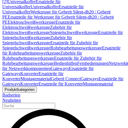
[2]
Universalkoffer
Ersatzteile für
Universalkoffer
Universalkoffer
Ersatzteile für
Universalkoffer
Werkzeuge für Geberit Silent-db20 / Geberit
PE
Ersatzteile für Werkzeuge für Geberit Silent-db20 / Geberit
PE
Elektroschweißwerkzeuge
Ersatzteile für
Elektroschweißwerkzeuge
Zubehör für
Elektroschweißwerkzeuge
Spiegelschweißwerkzeuge
Ersatzteile für
Spiegelschweißwerkzeuge
Zubehör für
Spiegelschweißwerkzeuge
Ersatzteile für Zubehör für
Spiegelschweißwerkzeuge
Rohrbearbeitungswerkzeuge
Ersatzteile
für Rohrbearbeitungswerkzeuge
Zubehör für
Rohrbearbeitungswerkzeuge
Ersatzteile für Zubehör für
Rohrbearbeitungswerkzeuge
Bedienhilfen
Fernbedienungen
Netzwerk
für Netzwerkkomponenten
Gateways
Ersatzteile für
Gateways
Konverter
Ersatzteile für
Konverter
Montagematerial
Geberit Connect
Gateways
Ersatzteile für
Gateways
Konverter
Ersatzteile für Konverter
Montagematerial
Produktkategorien
Badserien
Neuheiten