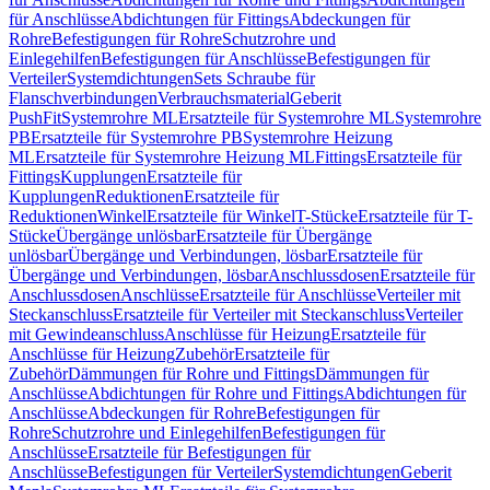
für Anschlüsse
Abdichtungen für Fittings
Abdeckungen für
Rohre
Befestigungen für Rohre
Schutzrohre und
Einlegehilfen
Befestigungen für Anschlüsse
Befestigungen für
Verteiler
Systemdichtungen
Sets Schraube für
Flanschverbindungen
Verbrauchsmaterial
Geberit
PushFit
Systemrohre ML
Ersatzteile für Systemrohre ML
Systemrohre
PB
Ersatzteile für Systemrohre PB
Systemrohre Heizung
ML
Ersatzteile für Systemrohre Heizung ML
Fittings
Ersatzteile für
Fittings
Kupplungen
Ersatzteile für
Kupplungen
Reduktionen
Ersatzteile für
Reduktionen
Winkel
Ersatzteile für Winkel
T-Stücke
Ersatzteile für T-
Stücke
Übergänge unlösbar
Ersatzteile für Übergänge
unlösbar
Übergänge und Verbindungen, lösbar
Ersatzteile für
Übergänge und Verbindungen, lösbar
Anschlussdosen
Ersatzteile für
Anschlussdosen
Anschlüsse
Ersatzteile für Anschlüsse
Verteiler mit
Steckanschluss
Ersatzteile für Verteiler mit Steckanschluss
Verteiler
mit Gewindeanschluss
Anschlüsse für Heizung
Ersatzteile für
Anschlüsse für Heizung
Zubehör
Ersatzteile für
Zubehör
Dämmungen für Rohre und Fittings
Dämmungen für
Anschlüsse
Abdichtungen für Rohre und Fittings
Abdichtungen für
Anschlüsse
Abdeckungen für Rohre
Befestigungen für
Rohre
Schutzrohre und Einlegehilfen
Befestigungen für
Anschlüsse
Ersatzteile für Befestigungen für
Anschlüsse
Befestigungen für Verteiler
Systemdichtungen
Geberit