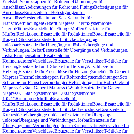
Edelstahl
Schutzkappen für Rohrende
Dämmungen für
Anschlüsse
Abdichtungen für Rohre und Fittings
Befestigungen für
Anschlüsse
Ersatzteile für Befestigungen für
Anschlüsse
Systemdichtungen
Sets Schraube für
Flanschverbindungen
Geberit Mapress Therm
Systemrohre
Therm
Fittings
Ersatzteile für Fittings
Muffen
Ersatzteile für
Muffen
Reduktionen
Ersatzteile für Reduktionen
Bögen
Ersatzteile für
Bögen
T-Stücke
Ersatzteile für T-Stücke
Übergänge
unlösbar
Ersatzteile für Übergänge unlösbar
Übergänge und
Verbindungen, lösbar
Ersatzteile für Übergänge und Verbindungen,
lösbar
Kompensatoren
Ersatzteile für
Kompensatoren
Verschlüsse
Ersatzteile für Verschlüsse
T-Stücke für
Heizung
Ersatzteile für T-Stücke für Heizung
Anschlüsse für
Heizung
Ersatzteile für Anschlüsse für Heizung
Zubehör für Geberit
Mapress Therm
Schutzkappen für Rohrende
Systemdichtungen
Sets
Schraube für Flanschverbindungen
Befestigungen für Rohre
Geberit
Mapress C-Stahl
Geberit Mapress C-Stahl
Ersatzteile für Geberit
Mapress C-Stahl
Systemrohre 1.0034
Systemrohre
1.0215
Rohrnippel
Muffen
Ersatzteile für
Muffen
Reduktionen
Ersatzteile für Reduktionen
Bögen
Ersatzteile für
Bögen
T-Stücke
Ersatzteile für T-Stücke
Kreuzstücke
Ersatzteile für
Kreuzstücke
Übergänge unlösbar
Ersatzteile für Übergänge
unlösbar
Übergänge und Verbindungen, lösbar
Ersatzteile für
Übergänge und Verbindungen, lösbar
Kompensatoren
Ersatzteile für
Kompensatoren
Verschlüsse
Ersatzteile für Verschlüsse
T-Stücke für