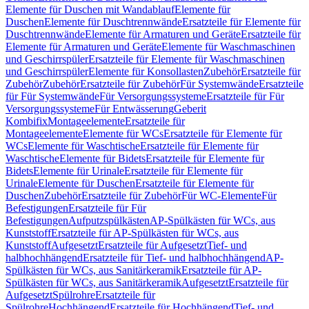
Elemente für Duschen mit Wandablauf
Elemente für
Duschen
Elemente für Duschtrennwände
Ersatzteile für Elemente für
Duschtrennwände
Elemente für Armaturen und Geräte
Ersatzteile für
Elemente für Armaturen und Geräte
Elemente für Waschmaschinen
und Geschirrspüler
Ersatzteile für Elemente für Waschmaschinen
und Geschirrspüler
Elemente für Konsollasten
Zubehör
Ersatzteile für
Zubehör
Zubehör
Ersatzteile für Zubehör
Für Systemwände
Ersatzteile
für Für Systemwände
Für Versorgungssysteme
Ersatzteile für Für
Versorgungssysteme
Für Entwässerung
Geberit
Kombifix
Montageelemente
Ersatzteile für
Montageelemente
Elemente für WCs
Ersatzteile für Elemente für
WCs
Elemente für Waschtische
Ersatzteile für Elemente für
Waschtische
Elemente für Bidets
Ersatzteile für Elemente für
Bidets
Elemente für Urinale
Ersatzteile für Elemente für
Urinale
Elemente für Duschen
Ersatzteile für Elemente für
Duschen
Zubehör
Ersatzteile für Zubehör
Für WC-Elemente
Für
Befestigungen
Ersatzteile für Für
Befestigungen
Aufputzspülkästen
AP-Spülkästen für WCs, aus
Kunststoff
Ersatzteile für AP-Spülkästen für WCs, aus
Kunststoff
Aufgesetzt
Ersatzteile für Aufgesetzt
Tief- und
halbhochhängend
Ersatzteile für Tief- und halbhochhängend
AP-
Spülkästen für WCs, aus Sanitärkeramik
Ersatzteile für AP-
Spülkästen für WCs, aus Sanitärkeramik
Aufgesetzt
Ersatzteile für
Aufgesetzt
Spülrohre
Ersatzteile für
Spülrohre
Hochhängend
Ersatzteile für Hochhängend
Tief- und