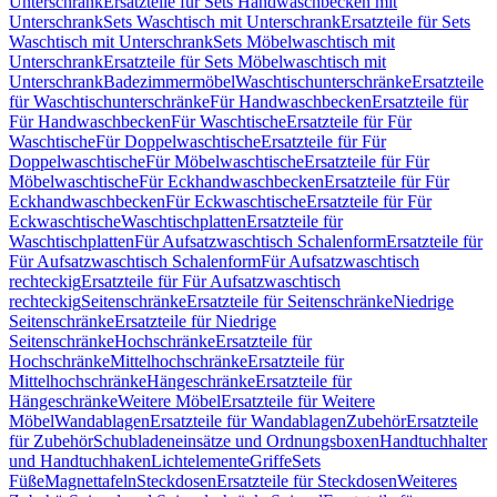
Unterschrank
Ersatzteile für Sets Handwaschbecken mit
Unterschrank
Sets Waschtisch mit Unterschrank
Ersatzteile für Sets
Waschtisch mit Unterschrank
Sets Möbelwaschtisch mit
Unterschrank
Ersatzteile für Sets Möbelwaschtisch mit
Unterschrank
Badezimmermöbel
Waschtischunterschränke
Ersatzteile
für Waschtischunterschränke
Für Handwaschbecken
Ersatzteile für
Für Handwaschbecken
Für Waschtische
Ersatzteile für Für
Waschtische
Für Doppelwaschtische
Ersatzteile für Für
Doppelwaschtische
Für Möbelwaschtische
Ersatzteile für Für
Möbelwaschtische
Für Eckhandwaschbecken
Ersatzteile für Für
Eckhandwaschbecken
Für Eckwaschtische
Ersatzteile für Für
Eckwaschtische
Waschtischplatten
Ersatzteile für
Waschtischplatten
Für Aufsatzwaschtisch Schalenform
Ersatzteile für
Für Aufsatzwaschtisch Schalenform
Für Aufsatzwaschtisch
rechteckig
Ersatzteile für Für Aufsatzwaschtisch
rechteckig
Seitenschränke
Ersatzteile für Seitenschränke
Niedrige
Seitenschränke
Ersatzteile für Niedrige
Seitenschränke
Hochschränke
Ersatzteile für
Hochschränke
Mittelhochschränke
Ersatzteile für
Mittelhochschränke
Hängeschränke
Ersatzteile für
Hängeschränke
Weitere Möbel
Ersatzteile für Weitere
Möbel
Wandablagen
Ersatzteile für Wandablagen
Zubehör
Ersatzteile
für Zubehör
Schubladeneinsätze und Ordnungsboxen
Handtuchhalter
und Handtuchhaken
Lichtelemente
Griffe
Sets
Füße
Magnettafeln
Steckdosen
Ersatzteile für Steckdosen
Weiteres