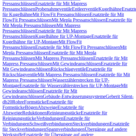
Pressanschlüssen
Ersatzteile für Mit Mapress
Pressanschlüssen
Probenahmeventile
Entleerventile
Kugelhähne
Ersatzt
für Kugelhähne
Mit FlowFit Pressanschlüssen
Ersatzteile für Mit
FlowFit Pressanschlüssen
Mit Mepla Pressanschlüssen
Ersatzteile für
Mit Mepla Pressanschlüssen
Mit Mapress
Pressanschlüssen
Ersatzteile für Mit Mapress
Pressanschlüssen
Kugelhähne für UP-Montage
Ersatzteile für
Kugelhähne für UP-Montage
Mit FlowFit
Pressanschlüssen
Ersatzteile für Mit FlowFit Pressanschlüssen
Mit
Mepla Pressanschlüssen
Ersatzteile für Mit Mepla
Pressanschlüssen
Mit Mapress Pressanschlüssen
Ersatzteile für Mit
Mapress Pressanschlüssen
Mit Gewindeanschlüssen
Ersatzteile für
Mit Gewindeanschlüssen
Rückschlagventile
Ersatzteile für
Rückschlagventile
Mit Mapress Pressanschlüssen
Ersatzteile für Mit
Mapress Pressanschlüssen
Wasserzählerstrecken für UP-
Montage
Ersatzteile für Wasserzählerstrecken für UP-Montage
Mit
Gewindeanschlüssen
Ersatzteile für Mit
Gewindeanschlüssen
Gebäude-Entwässerungssysteme
Geberit Silent-
db20
Rohre
Formstücke
Ersatzteile für
Formstücke
Bögen
Abzweige
Ersatzteile für
Abzweige
Reduktionen
Reinigungsstücke
Ersatzteile für
Reinigungsstücke
Verbindungen
Ersatzteile für
Verbindungen
Schweißverbindungen
Steckverbindungen
Ersatzteile
für Steckverbindungen
Spannverbindungen
Übergänge auf andere
Werkstoffe
Ersatzteile für Übergänge auf andere