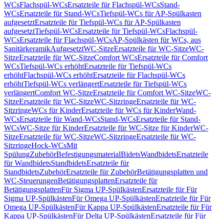
WCs
Flachspül-WCs
Ersatzteile für Flachspül-WCs
Stand-
WCs
Ersatzteile für Stand-WCs
Tiefspül-WCs für AP-Spülkasten
aufgesetzt
Ersatzteile für Tiefspül-WCs für AP-Spülkasten
aufgesetzt
Tiefspül-WCs
Ersatzteile für Tiefspül-WCs
Flachspül-
WCs
Ersatzteile für Flachspül-WCs
AP-Spülkästen für WCs, aus
Sanitärkeramik
Aufgesetzt
WC-Sitze
Ersatzteile für WC-Sitze
WC-
Sitze
Ersatzteile für WC-Sitze
Comfort WCs
Ersatzteile für Comfort
WCs
Tiefspül-WCs erhöht
Ersatzteile für Tiefspül-WCs
erhöht
Flachspül-WCs erhöht
Ersatzteile für Flachspül-WCs
erhöht
Tiefspül-WCs verlängert
Ersatzteile für Tiefspül-WCs
verlängert
Comfort WC-Sitze
Ersatzteile für Comfort WC-Sitze
WC-
Sitze
Ersatzteile für WC-Sitze
WC-Sitzringe
Ersatzteile für WC-
Sitzringe
WCs für Kinder
Ersatzteile für WCs für Kinder
Wand-
WCs
Ersatzteile für Wand-WCs
Stand-WCs
Ersatzteile für Stand-
WCs
WC-Sitze für Kinder
Ersatzteile für WC-Sitze für Kinder
WC-
Sitze
Ersatzteile für WC-Sitze
WC-Sitzringe
Ersatzteile für WC-
Sitzringe
Hock-WCs
Mit
Spülung
Zubehör
Befestigungsmaterial
Bidets
Wandbidets
Ersatzteile
für Wandbidets
Standbidets
Ersatzteile für
Standbidets
Zubehör
Ersatzteile für Zubehör
Betätigungsplatten und
WC-Steuerungen
Betätigungsplatten
Ersatzteile für
Betätigungsplatten
Für Sigma UP-Spülkästen
Ersatzteile für Für
Sigma UP-Spülkästen
Für Omega UP-Spülkästen
Ersatzteile für Für
Omega UP-Spülkästen
Für Kappa UP-Spülkästen
Ersatzteile für Für
Kappa UP-Spülkästen
Für Delta UP-Spülkästen
Ersatzteile für Für