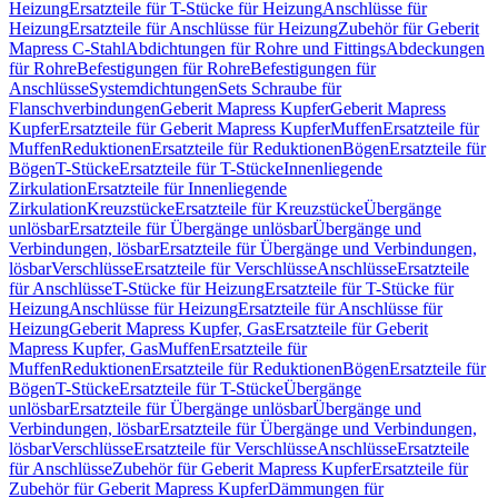
Heizung
Ersatzteile für T-Stücke für Heizung
Anschlüsse für
Heizung
Ersatzteile für Anschlüsse für Heizung
Zubehör für Geberit
Mapress C-Stahl
Abdichtungen für Rohre und Fittings
Abdeckungen
für Rohre
Befestigungen für Rohre
Befestigungen für
Anschlüsse
Systemdichtungen
Sets Schraube für
Flanschverbindungen
Geberit Mapress Kupfer
Geberit Mapress
Kupfer
Ersatzteile für Geberit Mapress Kupfer
Muffen
Ersatzteile für
Muffen
Reduktionen
Ersatzteile für Reduktionen
Bögen
Ersatzteile für
Bögen
T-Stücke
Ersatzteile für T-Stücke
Innenliegende
Zirkulation
Ersatzteile für Innenliegende
Zirkulation
Kreuzstücke
Ersatzteile für Kreuzstücke
Übergänge
unlösbar
Ersatzteile für Übergänge unlösbar
Übergänge und
Verbindungen, lösbar
Ersatzteile für Übergänge und Verbindungen,
lösbar
Verschlüsse
Ersatzteile für Verschlüsse
Anschlüsse
Ersatzteile
für Anschlüsse
T-Stücke für Heizung
Ersatzteile für T-Stücke für
Heizung
Anschlüsse für Heizung
Ersatzteile für Anschlüsse für
Heizung
Geberit Mapress Kupfer, Gas
Ersatzteile für Geberit
Mapress Kupfer, Gas
Muffen
Ersatzteile für
Muffen
Reduktionen
Ersatzteile für Reduktionen
Bögen
Ersatzteile für
Bögen
T-Stücke
Ersatzteile für T-Stücke
Übergänge
unlösbar
Ersatzteile für Übergänge unlösbar
Übergänge und
Verbindungen, lösbar
Ersatzteile für Übergänge und Verbindungen,
lösbar
Verschlüsse
Ersatzteile für Verschlüsse
Anschlüsse
Ersatzteile
für Anschlüsse
Zubehör für Geberit Mapress Kupfer
Ersatzteile für
Zubehör für Geberit Mapress Kupfer
Dämmungen für