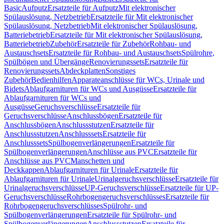
Basic
Aufputz
Ersatzteile für Aufputz
Mit elektronischer
Spülauslösung, Netzbetrieb
Ersatzteile für Mit elektronischer
Spülauslösung, Netzbetrieb
Mit elektronischer Spülauslösung,
Batteriebetrieb
Ersatzteile für Mit elektronischer Spülauslösung,
Batteriebetrieb
Zubehör
Ersatzteile für Zubehör
Rohbau- und
Austauschsets
Ersatzteile für Rohbau- und Austauschsets
Spülrohre,
Spülbögen und Übergänge
Renovierungssets
Ersatzteile für
Renovierungssets
Abdeckplatten
Sonstiges
Zubehör
Bedienhilfen
Apparateanschlüsse für WCs, Urinale und
Bidets
Ablaufgarnituren für WCs und Ausgüsse
Ersatzteile für
Ablaufgarnituren für WCs und
Ausgüsse
Geruchsverschlüsse
Ersatzteile für
Geruchsverschlüsse
Anschlussbögen
Ersatzteile für
Anschlussbögen
Anschlussstutzen
Ersatzteile für
Anschlussstutzen
Anschlusssets
Ersatzteile für
Anschlusssets
Spülbogenverlängerungen
Ersatzteile für
Spülbogenverlängerungen
Anschlüsse aus PVC
Ersatzteile für
Anschlüsse aus PVC
Manschetten und
Deckkappen
Ablaufgarnituren für Urinale
Ersatzteile für
Ablaufgarnituren für Urinale
Urinalgeruchsverschlüsse
Ersatzteile für
Urinalgeruchsverschlüsse
UP-Geruchsverschlüsse
Ersatzteile für UP-
Geruchsverschlüsse
Rohrbogengeruchsverschlüsses
Ersatzteile für
Rohrbogengeruchsverschlüsses
Spülrohr- und
Spülbogenverlängerungen
Ersatzteile für Spülrohr- und
Spülbogenverlängerungen
Anschlussstutzen
Ersatzteile für