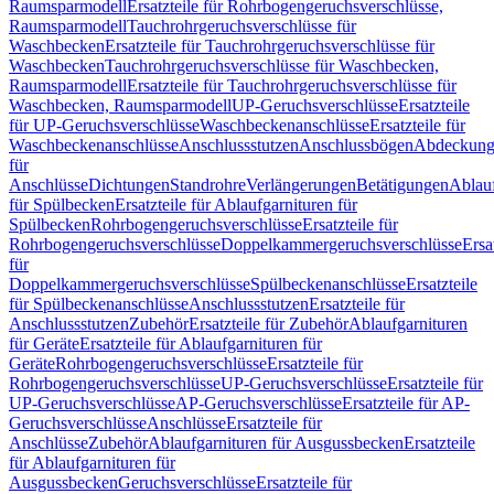
Raumsparmodell
Ersatzteile für Rohrbogengeruchsverschlüsse,
Raumsparmodell
Tauchrohrgeruchsverschlüsse für
Waschbecken
Ersatzteile für Tauchrohrgeruchsverschlüsse für
Waschbecken
Tauchrohrgeruchsverschlüsse für Waschbecken,
Raumsparmodell
Ersatzteile für Tauchrohrgeruchsverschlüsse für
Waschbecken, Raumsparmodell
UP-Geruchsverschlüsse
Ersatzteile
für UP-Geruchsverschlüsse
Waschbeckenanschlüsse
Ersatzteile für
Waschbeckenanschlüsse
Anschlussstutzen
Anschlussbögen
Abdeckung
für
Anschlüsse
Dichtungen
Standrohre
Verlängerungen
Betätigungen
Ablauf
für Spülbecken
Ersatzteile für Ablaufgarnituren für
Spülbecken
Rohrbogengeruchsverschlüsse
Ersatzteile für
Rohrbogengeruchsverschlüsse
Doppelkammergeruchsverschlüsse
Ersa
für
Doppelkammergeruchsverschlüsse
Spülbeckenanschlüsse
Ersatzteile
für Spülbeckenanschlüsse
Anschlussstutzen
Ersatzteile für
Anschlussstutzen
Zubehör
Ersatzteile für Zubehör
Ablaufgarnituren
für Geräte
Ersatzteile für Ablaufgarnituren für
Geräte
Rohrbogengeruchsverschlüsse
Ersatzteile für
Rohrbogengeruchsverschlüsse
UP-Geruchsverschlüsse
Ersatzteile für
UP-Geruchsverschlüsse
AP-Geruchsverschlüsse
Ersatzteile für AP-
Geruchsverschlüsse
Anschlüsse
Ersatzteile für
Anschlüsse
Zubehör
Ablaufgarnituren für Ausgussbecken
Ersatzteile
für Ablaufgarnituren für
Ausgussbecken
Geruchsverschlüsse
Ersatzteile für