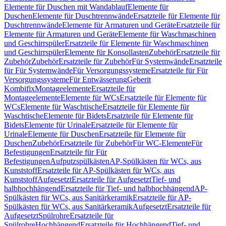
Elemente für Duschen mit Wandablauf
Elemente für
Duschen
Elemente für Duschtrennwände
Ersatzteile für Elemente für
Duschtrennwände
Elemente für Armaturen und Geräte
Ersatzteile für
Elemente für Armaturen und Geräte
Elemente für Waschmaschinen
und Geschirrspüler
Ersatzteile für Elemente für Waschmaschinen
und Geschirrspüler
Elemente für Konsollasten
Zubehör
Ersatzteile für
Zubehör
Zubehör
Ersatzteile für Zubehör
Für Systemwände
Ersatzteile
für Für Systemwände
Für Versorgungssysteme
Ersatzteile für Für
Versorgungssysteme
Für Entwässerung
Geberit
Kombifix
Montageelemente
Ersatzteile für
Montageelemente
Elemente für WCs
Ersatzteile für Elemente für
WCs
Elemente für Waschtische
Ersatzteile für Elemente für
Waschtische
Elemente für Bidets
Ersatzteile für Elemente für
Bidets
Elemente für Urinale
Ersatzteile für Elemente für
Urinale
Elemente für Duschen
Ersatzteile für Elemente für
Duschen
Zubehör
Ersatzteile für Zubehör
Für WC-Elemente
Für
Befestigungen
Ersatzteile für Für
Befestigungen
Aufputzspülkästen
AP-Spülkästen für WCs, aus
Kunststoff
Ersatzteile für AP-Spülkästen für WCs, aus
Kunststoff
Aufgesetzt
Ersatzteile für Aufgesetzt
Tief- und
halbhochhängend
Ersatzteile für Tief- und halbhochhängend
AP-
Spülkästen für WCs, aus Sanitärkeramik
Ersatzteile für AP-
Spülkästen für WCs, aus Sanitärkeramik
Aufgesetzt
Ersatzteile für
Aufgesetzt
Spülrohre
Ersatzteile für
Spülrohre
Hochhängend
Ersatzteile für Hochhängend
Tief- und