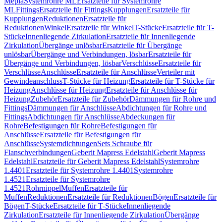
Mepla
Systemrohre ML
Ersatzteile für Systemrohre
ML
Fittings
Ersatzteile für Fittings
Kupplungen
Ersatzteile für
Kupplungen
Reduktionen
Ersatzteile für
Reduktionen
Winkel
Ersatzteile für Winkel
T-Stücke
Ersatzteile für T-
Stücke
Innenliegende Zirkulation
Ersatzteile für Innenliegende
Zirkulation
Übergänge unlösbar
Ersatzteile für Übergänge
unlösbar
Übergänge und Verbindungen, lösbar
Ersatzteile für
Übergänge und Verbindungen, lösbar
Verschlüsse
Ersatzteile für
Verschlüsse
Anschlüsse
Ersatzteile für Anschlüsse
Verteiler mit
Gewindeanschluss
T-Stücke für Heizung
Ersatzteile für T-Stücke für
Heizung
Anschlüsse für Heizung
Ersatzteile für Anschlüsse für
Heizung
Zubehör
Ersatzteile für Zubehör
Dämmungen für Rohre und
Fittings
Dämmungen für Anschlüsse
Abdichtungen für Rohre und
Fittings
Abdichtungen für Anschlüsse
Abdeckungen für
Rohre
Befestigungen für Rohre
Befestigungen für
Anschlüsse
Ersatzteile für Befestigungen für
Anschlüsse
Systemdichtungen
Sets Schraube für
Flanschverbindungen
Geberit Mapress Edelstahl
Geberit Mapress
Edelstahl
Ersatzteile für Geberit Mapress Edelstahl
Systemrohre
1.4401
Ersatzteile für Systemrohre 1.4401
Systemrohre
1.4521
Ersatzteile für Systemrohre
1.4521
Rohrnippel
Muffen
Ersatzteile für
Muffen
Reduktionen
Ersatzteile für Reduktionen
Bögen
Ersatzteile für
Bögen
T-Stücke
Ersatzteile für T-Stücke
Innenliegende
Zirkulation
Ersatzteile für Innenliegende Zirkulation
Übergänge