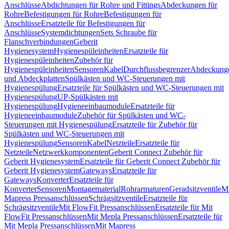
Anschlüsse
Abdichtungen für Rohre und Fittings
Abdeckungen für
Rohre
Befestigungen für Rohre
Befestigungen für
Anschlüsse
Ersatzteile für Befestigungen für
Anschlüsse
Systemdichtungen
Sets Schraube für
Flanschverbindungen
Geberit
Hygienesystem
Hygienespüleinheiten
Ersatzteile für
Hygienespüleinheiten
Zubehör für
Hygienespüleinheiten
Sensoren
Kabel
Durchflussbegrenzer
Abdeckung
und Abdeckplatten
Spülkästen und WC-Steuerungen mit
Hygienespülung
Ersatzteile für Spülkästen und WC-Steuerungen mit
Hygienespülung
UP-Spülkästen mit
Hygienespülung
Hygieneeinbaumodule
Ersatzteile für
Hygieneeinbaumodule
Zubehör für Spülkästen und WC-
Steuerungen mit Hygienespülung
Ersatzteile für Zubehör für
Spülkästen und WC-Steuerungen mit
Hygienespülung
Sensoren
Kabel
Netzteile
Ersatzteile für
Netzteile
Netzwerkkomponenten
Geberit Connect Zubehör für
Geberit Hygienesystem
Ersatzteile für Geberit Connect Zubehör für
Geberit Hygienesystem
Gateways
Ersatzteile für
Gateways
Konverter
Ersatzteile für
Konverter
Sensoren
Montagematerial
Rohrarmaturen
Geradsitzventile
Mi
Mapress Pressanschlüssen
Schrägsitzventile
Ersatzteile für
Schrägsitzventile
Mit FlowFit Pressanschlüssen
Ersatzteile für Mit
FlowFit Pressanschlüssen
Mit Mepla Pressanschlüssen
Ersatzteile für
Mit Mepla Pressanschlüssen
Mit Mapress