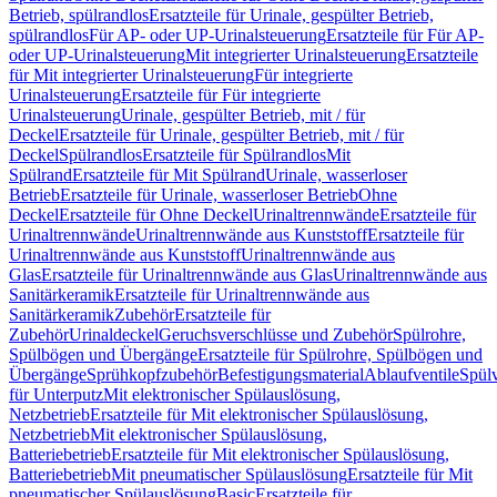
Betrieb, spülrandlos
Ersatzteile für Urinale, gespülter Betrieb,
spülrandlos
Für AP- oder UP-Urinalsteuerung
Ersatzteile für Für AP-
oder UP-Urinalsteuerung
Mit integrierter Urinalsteuerung
Ersatzteile
für Mit integrierter Urinalsteuerung
Für integrierte
Urinalsteuerung
Ersatzteile für Für integrierte
Urinalsteuerung
Urinale, gespülter Betrieb, mit / für
Deckel
Ersatzteile für Urinale, gespülter Betrieb, mit / für
Deckel
Spülrandlos
Ersatzteile für Spülrandlos
Mit
Spülrand
Ersatzteile für Mit Spülrand
Urinale, wasserloser
Betrieb
Ersatzteile für Urinale, wasserloser Betrieb
Ohne
Deckel
Ersatzteile für Ohne Deckel
Urinaltrennwände
Ersatzteile für
Urinaltrennwände
Urinaltrennwände aus Kunststoff
Ersatzteile für
Urinaltrennwände aus Kunststoff
Urinaltrennwände aus
Glas
Ersatzteile für Urinaltrennwände aus Glas
Urinaltrennwände aus
Sanitärkeramik
Ersatzteile für Urinaltrennwände aus
Sanitärkeramik
Zubehör
Ersatzteile für
Zubehör
Urinaldeckel
Geruchsverschlüsse und Zubehör
Spülrohre,
Spülbögen und Übergänge
Ersatzteile für Spülrohre, Spülbögen und
Übergänge
Sprühkopfzubehör
Befestigungsmaterial
Ablaufventile
Spülv
für Unterputz
Mit elektronischer Spülauslösung,
Netzbetrieb
Ersatzteile für Mit elektronischer Spülauslösung,
Netzbetrieb
Mit elektronischer Spülauslösung,
Batteriebetrieb
Ersatzteile für Mit elektronischer Spülauslösung,
Batteriebetrieb
Mit pneumatischer Spülauslösung
Ersatzteile für Mit
pneumatischer Spülauslösung
Basic
Ersatzteile für