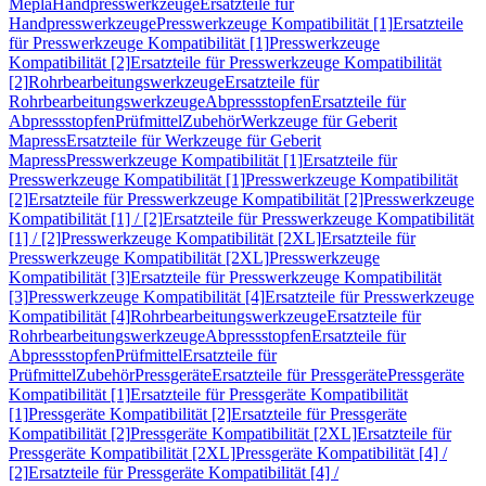
Mepla
Handpresswerkzeuge
Ersatzteile für
Handpresswerkzeuge
Presswerkzeuge Kompatibilität [1]
Ersatzteile
für Presswerkzeuge Kompatibilität [1]
Presswerkzeuge
Kompatibilität [2]
Ersatzteile für Presswerkzeuge Kompatibilität
[2]
Rohrbearbeitungswerkzeuge
Ersatzteile für
Rohrbearbeitungswerkzeuge
Abpressstopfen
Ersatzteile für
Abpressstopfen
Prüfmittel
Zubehör
Werkzeuge für Geberit
Mapress
Ersatzteile für Werkzeuge für Geberit
Mapress
Presswerkzeuge Kompatibilität [1]
Ersatzteile für
Presswerkzeuge Kompatibilität [1]
Presswerkzeuge Kompatibilität
[2]
Ersatzteile für Presswerkzeuge Kompatibilität [2]
Presswerkzeuge
Kompatibilität [1] / [2]
Ersatzteile für Presswerkzeuge Kompatibilität
[1] / [2]
Presswerkzeuge Kompatibilität [2XL]
Ersatzteile für
Presswerkzeuge Kompatibilität [2XL]
Presswerkzeuge
Kompatibilität [3]
Ersatzteile für Presswerkzeuge Kompatibilität
[3]
Presswerkzeuge Kompatibilität [4]
Ersatzteile für Presswerkzeuge
Kompatibilität [4]
Rohrbearbeitungswerkzeuge
Ersatzteile für
Rohrbearbeitungswerkzeuge
Abpressstopfen
Ersatzteile für
Abpressstopfen
Prüfmittel
Ersatzteile für
Prüfmittel
Zubehör
Pressgeräte
Ersatzteile für Pressgeräte
Pressgeräte
Kompatibilität [1]
Ersatzteile für Pressgeräte Kompatibilität
[1]
Pressgeräte Kompatibilität [2]
Ersatzteile für Pressgeräte
Kompatibilität [2]
Pressgeräte Kompatibilität [2XL]
Ersatzteile für
Pressgeräte Kompatibilität [2XL]
Pressgeräte Kompatibilität [4] /
[2]
Ersatzteile für Pressgeräte Kompatibilität [4] /