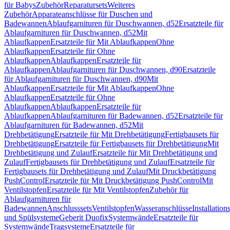
für Babys
Zubehör
Reparatursets
Weiteres
Zubehör
Apparateanschlüsse für Duschen und
Badewannen
Ablaufgarnituren für Duschwannen, d52
Ersatzteile für
Ablaufgarnituren für Duschwannen, d52
Mit
Ablaufkappen
Ersatzteile für Mit Ablaufkappen
Ohne
Ablaufkappen
Ersatzteile für Ohne
Ablaufkappen
Ablaufkappen
Ersatzteile für
Ablaufkappen
Ablaufgarnituren für Duschwannen, d90
Ersatzteile
für Ablaufgarnituren für Duschwannen, d90
Mit
Ablaufkappen
Ersatzteile für Mit Ablaufkappen
Ohne
Ablaufkappen
Ersatzteile für Ohne
Ablaufkappen
Ablaufkappen
Ersatzteile für
Ablaufkappen
Ablaufgarnituren für Badewannen, d52
Ersatzteile für
Ablaufgarnituren für Badewannen, d52
Mit
Drehbetätigung
Ersatzteile für Mit Drehbetätigung
Fertigbausets für
Drehbetätigung
Ersatzteile für Fertigbausets für Drehbetätigung
Mit
Drehbetätigung und Zulauf
Ersatzteile für Mit Drehbetätigung und
Zulauf
Fertigbausets für Drehbetätigung und Zulauf
Ersatzteile für
Fertigbausets für Drehbetätigung und Zulauf
Mit Druckbetätigung
PushControl
Ersatzteile für Mit Druckbetätigung PushControl
Mit
Ventilstopfen
Ersatzteile für Mit Ventilstopfen
Zubehör für
Ablaufgarnituren für
Badewannen
Anschlusssets
Ventilstopfen
Wasseranschlüsse
Installation
und Spülsysteme
Geberit Duofix
Systemwände
Ersatzteile für
Systemwände
Tragsysteme
Ersatzteile für