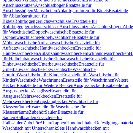
Anschlussstutzen
Anschlussbögen
Ersatzteile für
Anschlussbögen
Manschetten
Ablaufgarnituren für Bidets
Ersatzteile
für Ablaufgarnituren für
Bidets
Rohrbogengeruchsverschlüsse
Ersatzteile für
Rohrbogengeruchsverschlüsse
Anschlussstutzen
Anschlussbögen
Abde
für Waschtische
Doppelwaschtische
Ersatzteile für
Doppelwaschtische
Möbelwaschtische
Ersatzteile für
Möbelwaschtische
Aufsatzwaschtische
Ersatzteile für
Aufsatzwaschtische
Handwaschbecken
Ersatzteile für
Handwaschbecken
Aufsatzhandwaschbecken
Eckhandwaschbecken
H
für Halbeinbauwaschtische
Einbauwaschtische
Ersatzteile für
Einbauwaschtische
Unterbauwaschtische
Ersatzteile für
Unterbauwaschtische
Eckwaschtische
Waschtische
Comfort
Waschtische für Kinder
Ersatzteile für Waschtische für
Kinder
Waschtische
Waschrinnen
Ersatzteile für Waschrinnen
Weitere
Becken
Ersatzteile für Weitere Becken
Ausgussbecken
Ersatzteile für
Ausgussbecken
Ausgüsse
Ersatzteile für
Ausgüsse
Mehrzweckbecken
Ersatzteile für
Mehrzweckbecken
Gipsfangbecken
Waschtische für
Klassenräume
Ersatzteile für Waschtische für
Klassenräume
Zubehör
Säulen
Ersatzteile für
Säulen
Halbsäulen
Ersatzteile für
Halbsäulen
Zubehör
Ablaufkappen
Handtuchhalter
Befestigungsmateria
Waschtisch mit Unterschrank
Sets Handwaschbecken mit