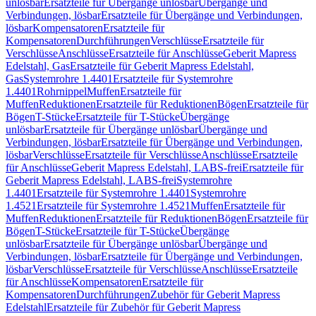
unlösbar
Ersatzteile für Übergänge unlösbar
Übergänge und
Verbindungen, lösbar
Ersatzteile für Übergänge und Verbindungen,
lösbar
Kompensatoren
Ersatzteile für
Kompensatoren
Durchführungen
Verschlüsse
Ersatzteile für
Verschlüsse
Anschlüsse
Ersatzteile für Anschlüsse
Geberit Mapress
Edelstahl, Gas
Ersatzteile für Geberit Mapress Edelstahl,
Gas
Systemrohre 1.4401
Ersatzteile für Systemrohre
1.4401
Rohrnippel
Muffen
Ersatzteile für
Muffen
Reduktionen
Ersatzteile für Reduktionen
Bögen
Ersatzteile für
Bögen
T-Stücke
Ersatzteile für T-Stücke
Übergänge
unlösbar
Ersatzteile für Übergänge unlösbar
Übergänge und
Verbindungen, lösbar
Ersatzteile für Übergänge und Verbindungen,
lösbar
Verschlüsse
Ersatzteile für Verschlüsse
Anschlüsse
Ersatzteile
für Anschlüsse
Geberit Mapress Edelstahl, LABS-frei
Ersatzteile für
Geberit Mapress Edelstahl, LABS-frei
Systemrohre
1.4401
Ersatzteile für Systemrohre 1.4401
Systemrohre
1.4521
Ersatzteile für Systemrohre 1.4521
Muffen
Ersatzteile für
Muffen
Reduktionen
Ersatzteile für Reduktionen
Bögen
Ersatzteile für
Bögen
T-Stücke
Ersatzteile für T-Stücke
Übergänge
unlösbar
Ersatzteile für Übergänge unlösbar
Übergänge und
Verbindungen, lösbar
Ersatzteile für Übergänge und Verbindungen,
lösbar
Verschlüsse
Ersatzteile für Verschlüsse
Anschlüsse
Ersatzteile
für Anschlüsse
Kompensatoren
Ersatzteile für
Kompensatoren
Durchführungen
Zubehör für Geberit Mapress
Edelstahl
Ersatzteile für Zubehör für Geberit Mapress