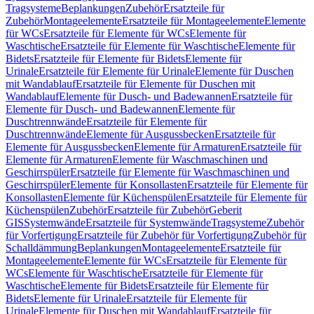
Tragsysteme
Beplankungen
Zubehör
Ersatzteile für
Zubehör
Montageelemente
Ersatzteile für Montageelemente
Elemente
für WCs
Ersatzteile für Elemente für WCs
Elemente für
Waschtische
Ersatzteile für Elemente für Waschtische
Elemente für
Bidets
Ersatzteile für Elemente für Bidets
Elemente für
Urinale
Ersatzteile für Elemente für Urinale
Elemente für Duschen
mit Wandablauf
Ersatzteile für Elemente für Duschen mit
Wandablauf
Elemente für Dusch- und Badewannen
Ersatzteile für
Elemente für Dusch- und Badewannen
Elemente für
Duschtrennwände
Ersatzteile für Elemente für
Duschtrennwände
Elemente für Ausgussbecken
Ersatzteile für
Elemente für Ausgussbecken
Elemente für Armaturen
Ersatzteile für
Elemente für Armaturen
Elemente für Waschmaschinen und
Geschirrspüler
Ersatzteile für Elemente für Waschmaschinen und
Geschirrspüler
Elemente für Konsollasten
Ersatzteile für Elemente für
Konsollasten
Elemente für Küchenspülen
Ersatzteile für Elemente für
Küchenspülen
Zubehör
Ersatzteile für Zubehör
Geberit
GIS
Systemwände
Ersatzteile für Systemwände
Tragsysteme
Zubehör
für Vorfertigung
Ersatzteile für Zubehör für Vorfertigung
Zubehör für
Schalldämmung
Beplankungen
Montageelemente
Ersatzteile für
Montageelemente
Elemente für WCs
Ersatzteile für Elemente für
WCs
Elemente für Waschtische
Ersatzteile für Elemente für
Waschtische
Elemente für Bidets
Ersatzteile für Elemente für
Bidets
Elemente für Urinale
Ersatzteile für Elemente für
Urinale
Elemente für Duschen mit Wandablauf
Ersatzteile für