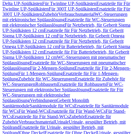
Delta UP-Spülkästen
Für Twinline UP-Spülkästen
Ersatzteile für Für
Twinline UP-Spülkästen
Für 300T UP-Spülkästen
Ersatzteile für Für
300T UP-Spülkästen
Zubehör
Verbrauchsmaterial
WC-Steuerungen
mit elektronischer Spülauslösung
Ersatzteile für WC-Steuerungen
mit elektronischer Spülauslösung
Für Netzbetrieb, für Geberit Sigma
UP-Spülkästen 12 cm
Ersatzteile für Für Netzbetrieb, für Geberit
Sigma UP-Spülkästen 12 cm
Für Netzbetrieb, für Geberit Omega
UP-Spülkästen 12 cm
Ersatzteile für Für Netzbetrieb, für Geberit
Omega UP-Spülkästen 12 cm
Für Batteriebetrieb, für Geberit Sigma
UP-Spülkästen 12 cm
Ersatzteile für Für Batteriebetrieb, für Geberit
Sigma UP-Spülkästen 12 cm
WC-Steuerungen mit pneumatischer
Spülauslösung
Ersatzteile für WC-Steuerungen mit pneumatischer
Spülauslösung
Für 2-Mengen-Spülung
Ersatzteile für Für 2-Mengen-
Spülung
Für 1-Mengen-Spülung
Ersatzteile für Für 1-Mengen-
Spülung
Zubehör für WC-Steuerungen
Ersatzteile für Zubehör für
WC-Steuerungen
Rohbausets
Ersatzteile für Rohbausets
Für WC-
Steuerungen mit elektronischer Spülauslösung
Ersatzteile für Für
WC-Steuerungen mit elektronischer
Spülauslösung
Verbindungen
Geberit Monolith
Sanitärmodule
Sanitärmodule für WCs
Ersatzteile für Sanitärmodule
für WCs
Für Wand-WCs
Ersatzteile für Für Wand-WCs
Für Stand-
WCs
Ersatzteile für Für Stand-WCs
Zubehör
Ersatzteile für
Zubehör
Verbrauchsmaterial
Urinale
Urinale, gespülter Betrieb, mit
Spülrand
Ersatzteile für Urinale, gespülter Betrieb, mit
Spülrand
Ohne Deckel
Ersatzteile für Ohne Deckel
Urinale, gespülter