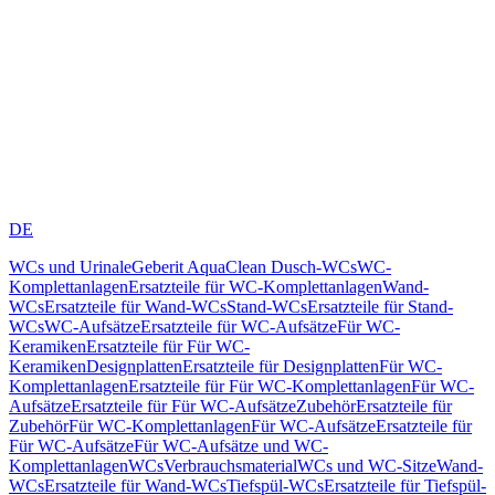
DE
WCs und Urinale
Geberit AquaClean Dusch-WCs
WC-
Komplettanlagen
Ersatzteile für WC-Komplettanlagen
Wand-
WCs
Ersatzteile für Wand-WCs
Stand-WCs
Ersatzteile für Stand-
WCs
WC-Aufsätze
Ersatzteile für WC-Aufsätze
Für WC-
Keramiken
Ersatzteile für Für WC-
Keramiken
Designplatten
Ersatzteile für Designplatten
Für WC-
Komplettanlagen
Ersatzteile für Für WC-Komplettanlagen
Für WC-
Aufsätze
Ersatzteile für Für WC-Aufsätze
Zubehör
Ersatzteile für
Zubehör
Für WC-Komplettanlagen
Für WC-Aufsätze
Ersatzteile für
Für WC-Aufsätze
Für WC-Aufsätze und WC-
Komplettanlagen
WCs
Verbrauchsmaterial
WCs und WC-Sitze
Wand-
WCs
Ersatzteile für Wand-WCs
Tiefspül-WCs
Ersatzteile für Tiefspül-