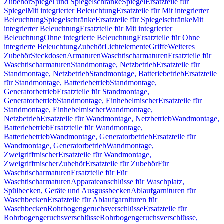
Zubehör
Spiegel und Spiegelschränke
Spiegel
Ersatzteile für
Spiegel
Mit integrierter Beleuchtung
Ersatzteile für Mit integrierter
Beleuchtung
Spiegelschränke
Ersatzteile für Spiegelschränke
Mit
integrierter Beleuchtung
Ersatzteile für Mit integrierter
Beleuchtung
Ohne integrierte Beleuchtung
Ersatzteile für Ohne
integrierte Beleuchtung
Zubehör
Lichtelemente
Griffe
Weiteres
Zubehör
Steckdosen
Armaturen
Waschtischarmaturen
Ersatzteile für
Waschtischarmaturen
Standmontage, Netzbetrieb
Ersatzteile für
Standmontage, Netzbetrieb
Standmontage, Batteriebetrieb
Ersatzteile
für Standmontage, Batteriebetrieb
Standmontage,
Generatorbetrieb
Ersatzteile für Standmontage,
Generatorbetrieb
Standmontage, Einhebelmischer
Ersatzteile für
Standmontage, Einhebelmischer
Wandmontage,
Netzbetrieb
Ersatzteile für Wandmontage, Netzbetrieb
Wandmontage,
Batteriebetrieb
Ersatzteile für Wandmontage,
Batteriebetrieb
Wandmontage, Generatorbetrieb
Ersatzteile für
Wandmontage, Generatorbetrieb
Wandmontage,
Zweigriffmischer
Ersatzteile für Wandmontage,
Zweigriffmischer
Zubehör
Ersatzteile für Zubehör
Für
Waschtischarmaturen
Ersatzteile für Für
Waschtischarmaturen
Apparateanschlüsse für Waschplatz,
Spülbecken, Geräte und Ausgussbecken
Ablaufgarnituren für
Waschbecken
Ersatzteile für Ablaufgarnituren für
Waschbecken
Rohrbogengeruchsverschlüsse
Ersatzteile für
Rohrbogengeruchsverschlüsse
Rohrbogengeruchsverschlüsse,