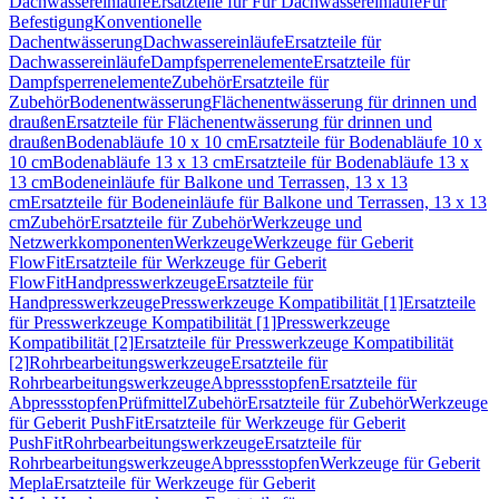
Dachwassereinläufe
Ersatzteile für Für Dachwassereinläufe
Für
Befestigung
Konventionelle
Dachentwässerung
Dachwassereinläufe
Ersatzteile für
Dachwassereinläufe
Dampfsperrenelemente
Ersatzteile für
Dampfsperrenelemente
Zubehör
Ersatzteile für
Zubehör
Bodenentwässerung
Flächenentwässerung für drinnen und
draußen
Ersatzteile für Flächenentwässerung für drinnen und
draußen
Bodenabläufe 10 x 10 cm
Ersatzteile für Bodenabläufe 10 x
10 cm
Bodenabläufe 13 x 13 cm
Ersatzteile für Bodenabläufe 13 x
13 cm
Bodeneinläufe für Balkone und Terrassen, 13 x 13
cm
Ersatzteile für Bodeneinläufe für Balkone und Terrassen, 13 x 13
cm
Zubehör
Ersatzteile für Zubehör
Werkzeuge und
Netzwerkkomponenten
Werkzeuge
Werkzeuge für Geberit
FlowFit
Ersatzteile für Werkzeuge für Geberit
FlowFit
Handpresswerkzeuge
Ersatzteile für
Handpresswerkzeuge
Presswerkzeuge Kompatibilität [1]
Ersatzteile
für Presswerkzeuge Kompatibilität [1]
Presswerkzeuge
Kompatibilität [2]
Ersatzteile für Presswerkzeuge Kompatibilität
[2]
Rohrbearbeitungswerkzeuge
Ersatzteile für
Rohrbearbeitungswerkzeuge
Abpressstopfen
Ersatzteile für
Abpressstopfen
Prüfmittel
Zubehör
Ersatzteile für Zubehör
Werkzeuge
für Geberit PushFit
Ersatzteile für Werkzeuge für Geberit
PushFit
Rohrbearbeitungswerkzeuge
Ersatzteile für
Rohrbearbeitungswerkzeuge
Abpressstopfen
Werkzeuge für Geberit
Mepla
Ersatzteile für Werkzeuge für Geberit