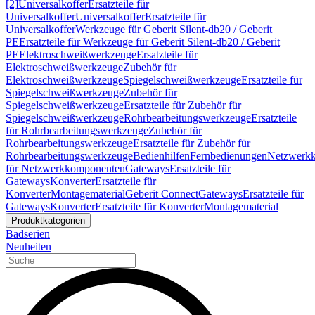
[2]
Universalkoffer
Ersatzteile für
Universalkoffer
Universalkoffer
Ersatzteile für
Universalkoffer
Werkzeuge für Geberit Silent-db20 / Geberit
PE
Ersatzteile für Werkzeuge für Geberit Silent-db20 / Geberit
PE
Elektroschweißwerkzeuge
Ersatzteile für
Elektroschweißwerkzeuge
Zubehör für
Elektroschweißwerkzeuge
Spiegelschweißwerkzeuge
Ersatzteile für
Spiegelschweißwerkzeuge
Zubehör für
Spiegelschweißwerkzeuge
Ersatzteile für Zubehör für
Spiegelschweißwerkzeuge
Rohrbearbeitungswerkzeuge
Ersatzteile
für Rohrbearbeitungswerkzeuge
Zubehör für
Rohrbearbeitungswerkzeuge
Ersatzteile für Zubehör für
Rohrbearbeitungswerkzeuge
Bedienhilfen
Fernbedienungen
Netzwerk
für Netzwerkkomponenten
Gateways
Ersatzteile für
Gateways
Konverter
Ersatzteile für
Konverter
Montagematerial
Geberit Connect
Gateways
Ersatzteile für
Gateways
Konverter
Ersatzteile für Konverter
Montagematerial
Produktkategorien
Badserien
Neuheiten