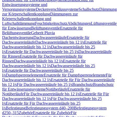
Entwässerungssysteme und
Versorgungssysteme
Deckenverschlusssysteme
Schallschutz
Dämmung
zur Körperschallentkopplung
Dämmungen zur
Körperschallentkopplung und
Luftschalldämmung
Feuchtigkeitsschutz
Abdichtungen
Lüftungsventile
für Entwässerung
Belüftungsventile
Ersatzteile für
Belüftungsventile
Geberit Pluvia
Dachentwässerung
Dachwassereinläufe
Ersatzteile für
Dachwassereinläufe
Dachwassereinläufe bis 12 l/s
Ersatzteile für
Dachwassereinläufe bis 12 l/s
Dachwassereinläufe bis 25
l/s
Ersatzteile für Dachwassereinläufe bis 25 l/s
Dachwassereinläufe
für Rinnen
Ersatzteile für Dachwassereinläufe für
Rinnen
Dachwassereinläufe bis 12 l/s
Ersatzteile für
Dachwassereinläufe bis 12 l/s
Dachwassereinläufe bis 25
l/s
Ersatzteile für Dachwassereinläufe bis 25
l/s
Dampfsperrenelemente
Ersatzteile für Dampfsperrenelemente
Für
Dachwassereinläufe bis 12 l/s
Ersatzteile für Für Dachwassereinläufe
bis 12 l/s
Für Dachwassereinläufe bis 25 l/s
Brandschutz
Brandschutz
für Entwässerungssysteme
Notüberläufe
Ersatzteile für
Notüberläufe
Für Dachwassereinläufe bis 12 l/s
Ersatzteile für Für
Dachwassereinläufe bis 12 l/s
Für Dachwassereinläufe bis 25
l/s
Ersatzteile für Für Dachwassereinläufe bis 25
l/s
Befestigung
Befestigungssystem d40–200
Befestigungssystem
d250–315
Zubehör
Ersatzteile für Zubehör
Für