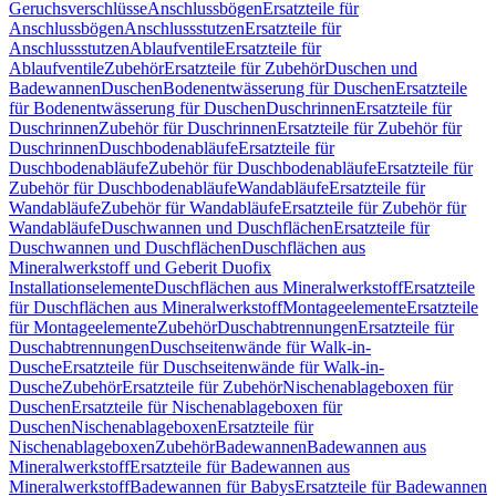
Geruchsverschlüsse
Anschlussbögen
Ersatzteile für
Anschlussbögen
Anschlussstutzen
Ersatzteile für
Anschlussstutzen
Ablaufventile
Ersatzteile für
Ablaufventile
Zubehör
Ersatzteile für Zubehör
Duschen und
Badewannen
Duschen
Bodenentwässerung für Duschen
Ersatzteile
für Bodenentwässerung für Duschen
Duschrinnen
Ersatzteile für
Duschrinnen
Zubehör für Duschrinnen
Ersatzteile für Zubehör für
Duschrinnen
Duschbodenabläufe
Ersatzteile für
Duschbodenabläufe
Zubehör für Duschbodenabläufe
Ersatzteile für
Zubehör für Duschbodenabläufe
Wandabläufe
Ersatzteile für
Wandabläufe
Zubehör für Wandabläufe
Ersatzteile für Zubehör für
Wandabläufe
Duschwannen und Duschflächen
Ersatzteile für
Duschwannen und Duschflächen
Duschflächen aus
Mineralwerkstoff und Geberit Duofix
Installationselemente
Duschflächen aus Mineralwerkstoff
Ersatzteile
für Duschflächen aus Mineralwerkstoff
Montageelemente
Ersatzteile
für Montageelemente
Zubehör
Duschabtrennungen
Ersatzteile für
Duschabtrennungen
Duschseitenwände für Walk-in-
Dusche
Ersatzteile für Duschseitenwände für Walk-in-
Dusche
Zubehör
Ersatzteile für Zubehör
Nischenablageboxen für
Duschen
Ersatzteile für Nischenablageboxen für
Duschen
Nischenablageboxen
Ersatzteile für
Nischenablageboxen
Zubehör
Badewannen
Badewannen aus
Mineralwerkstoff
Ersatzteile für Badewannen aus
Mineralwerkstoff
Badewannen für Babys
Ersatzteile für Badewannen