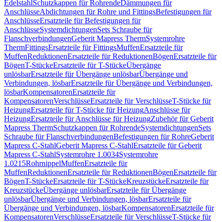
Edelstahl
Schutzkappen für Rohrende
Dämmungen für
Anschlüsse
Abdichtungen für Rohre und Fittings
Befestigungen für
Anschlüsse
Ersatzteile für Befestigungen für
Anschlüsse
Systemdichtungen
Sets Schraube für
Flanschverbindungen
Geberit Mapress Therm
Systemrohre
Therm
Fittings
Ersatzteile für Fittings
Muffen
Ersatzteile für
Muffen
Reduktionen
Ersatzteile für Reduktionen
Bögen
Ersatzteile für
Bögen
T-Stücke
Ersatzteile für T-Stücke
Übergänge
unlösbar
Ersatzteile für Übergänge unlösbar
Übergänge und
Verbindungen, lösbar
Ersatzteile für Übergänge und Verbindungen,
lösbar
Kompensatoren
Ersatzteile für
Kompensatoren
Verschlüsse
Ersatzteile für Verschlüsse
T-Stücke für
Heizung
Ersatzteile für T-Stücke für Heizung
Anschlüsse für
Heizung
Ersatzteile für Anschlüsse für Heizung
Zubehör für Geberit
Mapress Therm
Schutzkappen für Rohrende
Systemdichtungen
Sets
Schraube für Flanschverbindungen
Befestigungen für Rohre
Geberit
Mapress C-Stahl
Geberit Mapress C-Stahl
Ersatzteile für Geberit
Mapress C-Stahl
Systemrohre 1.0034
Systemrohre
1.0215
Rohrnippel
Muffen
Ersatzteile für
Muffen
Reduktionen
Ersatzteile für Reduktionen
Bögen
Ersatzteile für
Bögen
T-Stücke
Ersatzteile für T-Stücke
Kreuzstücke
Ersatzteile für
Kreuzstücke
Übergänge unlösbar
Ersatzteile für Übergänge
unlösbar
Übergänge und Verbindungen, lösbar
Ersatzteile für
Übergänge und Verbindungen, lösbar
Kompensatoren
Ersatzteile für
Kompensatoren
Verschlüsse
Ersatzteile für Verschlüsse
T-Stücke für