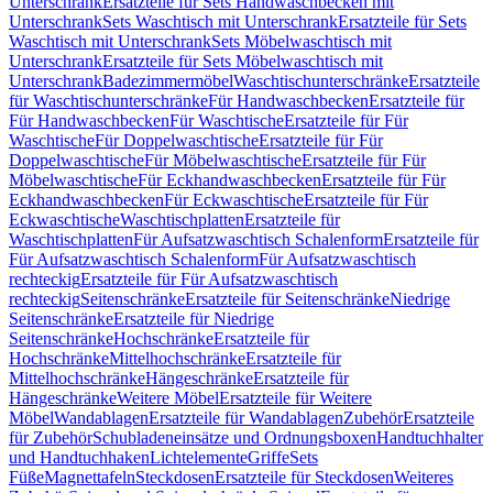
Unterschrank
Ersatzteile für Sets Handwaschbecken mit
Unterschrank
Sets Waschtisch mit Unterschrank
Ersatzteile für Sets
Waschtisch mit Unterschrank
Sets Möbelwaschtisch mit
Unterschrank
Ersatzteile für Sets Möbelwaschtisch mit
Unterschrank
Badezimmermöbel
Waschtischunterschränke
Ersatzteile
für Waschtischunterschränke
Für Handwaschbecken
Ersatzteile für
Für Handwaschbecken
Für Waschtische
Ersatzteile für Für
Waschtische
Für Doppelwaschtische
Ersatzteile für Für
Doppelwaschtische
Für Möbelwaschtische
Ersatzteile für Für
Möbelwaschtische
Für Eckhandwaschbecken
Ersatzteile für Für
Eckhandwaschbecken
Für Eckwaschtische
Ersatzteile für Für
Eckwaschtische
Waschtischplatten
Ersatzteile für
Waschtischplatten
Für Aufsatzwaschtisch Schalenform
Ersatzteile für
Für Aufsatzwaschtisch Schalenform
Für Aufsatzwaschtisch
rechteckig
Ersatzteile für Für Aufsatzwaschtisch
rechteckig
Seitenschränke
Ersatzteile für Seitenschränke
Niedrige
Seitenschränke
Ersatzteile für Niedrige
Seitenschränke
Hochschränke
Ersatzteile für
Hochschränke
Mittelhochschränke
Ersatzteile für
Mittelhochschränke
Hängeschränke
Ersatzteile für
Hängeschränke
Weitere Möbel
Ersatzteile für Weitere
Möbel
Wandablagen
Ersatzteile für Wandablagen
Zubehör
Ersatzteile
für Zubehör
Schubladeneinsätze und Ordnungsboxen
Handtuchhalter
und Handtuchhaken
Lichtelemente
Griffe
Sets
Füße
Magnettafeln
Steckdosen
Ersatzteile für Steckdosen
Weiteres