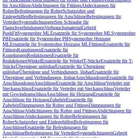
für Anschlüsse
Abdichtungen für Fittings
Abdeckungen für
Rohre
Befestigungen für Rohre
Schutzrohre und
Einlegehilfen
Befestigungen für Anschlüsse
Befestigungen für
Verteiler
Systemdichtungen
Sets Schraube für
Flanschverbindungen
Verbrauchsmaterial
Geberit
PushFit
Systemrohre ML
Ersatzteile für Systemrohre ML
Systemrohre
PB
Ersatzteile für Systemrohre PB
Systemrohre Heizung
ML
Ersatzteile für Systemrohre Heizung ML
Fittings
Ersatzteile für
Fittings
Kupplungen
Ersatzteile für
Kupplungen
Reduktionen
Ersatzteile für
Reduktionen
Winkel
Ersatzteile für Winkel
T-Stücke
Ersatzteile für T-
Stücke
Übergänge unlösbar
Ersatzteile für Übergänge
unlösbar
Übergänge und Verbindungen, lösbar
Ersatzteile für
Übergänge und Verbindungen, lösbar
Anschlussdosen
Ersatzteile für
Anschlussdosen
Anschlüsse
Ersatzteile für Anschlüsse
Verteiler mit
Steckanschluss
Ersatzteile für Verteiler mit Steckanschluss
Verteiler
mit Gewindeanschluss
Anschlüsse für Heizung
Ersatzteile für
Anschlüsse für Heizung
Zubehör
Ersatzteile für
Zubehör
Dämmungen für Rohre und Fittings
Dämmungen für
Anschlüsse
Abdichtungen für Rohre und Fittings
Abdichtungen für
Anschlüsse
Abdeckungen für Rohre
Befestigungen für
Rohre
Schutzrohre und Einlegehilfen
Befestigungen für
Anschlüsse
Ersatzteile für Befestigungen für
Anschlüsse
Befestigungen für Verteiler
Systemdichtungen
Geberit