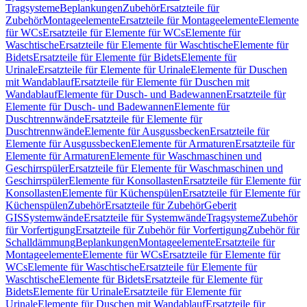
Tragsysteme
Beplankungen
Zubehör
Ersatzteile für
Zubehör
Montageelemente
Ersatzteile für Montageelemente
Elemente
für WCs
Ersatzteile für Elemente für WCs
Elemente für
Waschtische
Ersatzteile für Elemente für Waschtische
Elemente für
Bidets
Ersatzteile für Elemente für Bidets
Elemente für
Urinale
Ersatzteile für Elemente für Urinale
Elemente für Duschen
mit Wandablauf
Ersatzteile für Elemente für Duschen mit
Wandablauf
Elemente für Dusch- und Badewannen
Ersatzteile für
Elemente für Dusch- und Badewannen
Elemente für
Duschtrennwände
Ersatzteile für Elemente für
Duschtrennwände
Elemente für Ausgussbecken
Ersatzteile für
Elemente für Ausgussbecken
Elemente für Armaturen
Ersatzteile für
Elemente für Armaturen
Elemente für Waschmaschinen und
Geschirrspüler
Ersatzteile für Elemente für Waschmaschinen und
Geschirrspüler
Elemente für Konsollasten
Ersatzteile für Elemente für
Konsollasten
Elemente für Küchenspülen
Ersatzteile für Elemente für
Küchenspülen
Zubehör
Ersatzteile für Zubehör
Geberit
GIS
Systemwände
Ersatzteile für Systemwände
Tragsysteme
Zubehör
für Vorfertigung
Ersatzteile für Zubehör für Vorfertigung
Zubehör für
Schalldämmung
Beplankungen
Montageelemente
Ersatzteile für
Montageelemente
Elemente für WCs
Ersatzteile für Elemente für
WCs
Elemente für Waschtische
Ersatzteile für Elemente für
Waschtische
Elemente für Bidets
Ersatzteile für Elemente für
Bidets
Elemente für Urinale
Ersatzteile für Elemente für
Urinale
Elemente für Duschen mit Wandablauf
Ersatzteile für