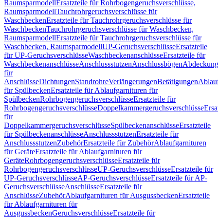
Raumsparmodell
Ersatzteile für Rohrbogengeruchsverschlüsse,
Raumsparmodell
Tauchrohrgeruchsverschlüsse für
Waschbecken
Ersatzteile für Tauchrohrgeruchsverschlüsse für
Waschbecken
Tauchrohrgeruchsverschlüsse für Waschbecken,
Raumsparmodell
Ersatzteile für Tauchrohrgeruchsverschlüsse für
Waschbecken, Raumsparmodell
UP-Geruchsverschlüsse
Ersatzteile
für UP-Geruchsverschlüsse
Waschbeckenanschlüsse
Ersatzteile für
Waschbeckenanschlüsse
Anschlussstutzen
Anschlussbögen
Abdeckung
für
Anschlüsse
Dichtungen
Standrohre
Verlängerungen
Betätigungen
Ablauf
für Spülbecken
Ersatzteile für Ablaufgarnituren für
Spülbecken
Rohrbogengeruchsverschlüsse
Ersatzteile für
Rohrbogengeruchsverschlüsse
Doppelkammergeruchsverschlüsse
Ersa
für
Doppelkammergeruchsverschlüsse
Spülbeckenanschlüsse
Ersatzteile
für Spülbeckenanschlüsse
Anschlussstutzen
Ersatzteile für
Anschlussstutzen
Zubehör
Ersatzteile für Zubehör
Ablaufgarnituren
für Geräte
Ersatzteile für Ablaufgarnituren für
Geräte
Rohrbogengeruchsverschlüsse
Ersatzteile für
Rohrbogengeruchsverschlüsse
UP-Geruchsverschlüsse
Ersatzteile für
UP-Geruchsverschlüsse
AP-Geruchsverschlüsse
Ersatzteile für AP-
Geruchsverschlüsse
Anschlüsse
Ersatzteile für
Anschlüsse
Zubehör
Ablaufgarnituren für Ausgussbecken
Ersatzteile
für Ablaufgarnituren für
Ausgussbecken
Geruchsverschlüsse
Ersatzteile für