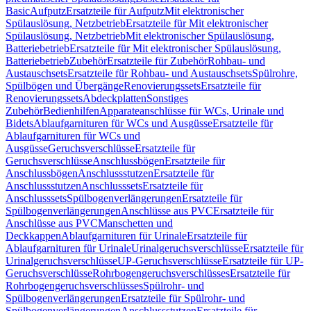
Basic
Aufputz
Ersatzteile für Aufputz
Mit elektronischer
Spülauslösung, Netzbetrieb
Ersatzteile für Mit elektronischer
Spülauslösung, Netzbetrieb
Mit elektronischer Spülauslösung,
Batteriebetrieb
Ersatzteile für Mit elektronischer Spülauslösung,
Batteriebetrieb
Zubehör
Ersatzteile für Zubehör
Rohbau- und
Austauschsets
Ersatzteile für Rohbau- und Austauschsets
Spülrohre,
Spülbögen und Übergänge
Renovierungssets
Ersatzteile für
Renovierungssets
Abdeckplatten
Sonstiges
Zubehör
Bedienhilfen
Apparateanschlüsse für WCs, Urinale und
Bidets
Ablaufgarnituren für WCs und Ausgüsse
Ersatzteile für
Ablaufgarnituren für WCs und
Ausgüsse
Geruchsverschlüsse
Ersatzteile für
Geruchsverschlüsse
Anschlussbögen
Ersatzteile für
Anschlussbögen
Anschlussstutzen
Ersatzteile für
Anschlussstutzen
Anschlusssets
Ersatzteile für
Anschlusssets
Spülbogenverlängerungen
Ersatzteile für
Spülbogenverlängerungen
Anschlüsse aus PVC
Ersatzteile für
Anschlüsse aus PVC
Manschetten und
Deckkappen
Ablaufgarnituren für Urinale
Ersatzteile für
Ablaufgarnituren für Urinale
Urinalgeruchsverschlüsse
Ersatzteile für
Urinalgeruchsverschlüsse
UP-Geruchsverschlüsse
Ersatzteile für UP-
Geruchsverschlüsse
Rohrbogengeruchsverschlüsses
Ersatzteile für
Rohrbogengeruchsverschlüsses
Spülrohr- und
Spülbogenverlängerungen
Ersatzteile für Spülrohr- und
Spülbogenverlängerungen
Anschlussstutzen
Ersatzteile für