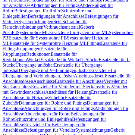
für Anschlüsse
Abdichtungen für Fittings
Abdeckungen für
Rohre
Befestigungen für Rohre
Schutzrohre und
Einlegehilfen
Befestigungen für Anschlüsse
Befestigungen für
Verteiler
Systemdichtungen
Sets Schraube für
Flanschverbindungen
Verbrauchsmaterial
Geberit
PushFit
Systemrohre ML
Ersatzteile für Systemrohre ML
Systemrohre
PB
Ersatzteile für Systemrohre PB
Systemrohre Heizung
ML
Ersatzteile für Systemrohre Heizung ML
Fittings
Ersatzteile für
Fittings
Kupplungen
Ersatzteile für
Kupplungen
Reduktionen
Ersatzteile für
Reduktionen
Winkel
Ersatzteile für Winkel
T-Stücke
Ersatzteile für T-
Stücke
Übergänge unlösbar
Ersatzteile für Übergänge
unlösbar
Übergänge und Verbindungen, lösbar
Ersatzteile für
Übergänge und Verbindungen, lösbar
Anschlussdosen
Ersatzteile für
Anschlussdosen
Anschlüsse
Ersatzteile für Anschlüsse
Verteiler mit
Steckanschluss
Ersatzteile für Verteiler mit Steckanschluss
Verteiler
mit Gewindeanschluss
Anschlüsse für Heizung
Ersatzteile für
Anschlüsse für Heizung
Zubehör
Ersatzteile für
Zubehör
Dämmungen für Rohre und Fittings
Dämmungen für
Anschlüsse
Abdichtungen für Rohre und Fittings
Abdichtungen für
Anschlüsse
Abdeckungen für Rohre
Befestigungen für
Rohre
Schutzrohre und Einlegehilfen
Befestigungen für
Anschlüsse
Ersatzteile für Befestigungen für
Anschlüsse
Befestigungen für Verteiler
Systemdichtungen
Geberit