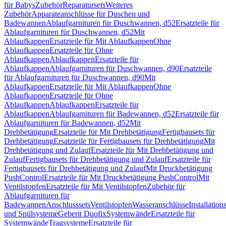
für Babys
Zubehör
Reparatursets
Weiteres
Zubehör
Apparateanschlüsse für Duschen und
Badewannen
Ablaufgarnituren für Duschwannen, d52
Ersatzteile für
Ablaufgarnituren für Duschwannen, d52
Mit
Ablaufkappen
Ersatzteile für Mit Ablaufkappen
Ohne
Ablaufkappen
Ersatzteile für Ohne
Ablaufkappen
Ablaufkappen
Ersatzteile für
Ablaufkappen
Ablaufgarnituren für Duschwannen, d90
Ersatzteile
für Ablaufgarnituren für Duschwannen, d90
Mit
Ablaufkappen
Ersatzteile für Mit Ablaufkappen
Ohne
Ablaufkappen
Ersatzteile für Ohne
Ablaufkappen
Ablaufkappen
Ersatzteile für
Ablaufkappen
Ablaufgarnituren für Badewannen, d52
Ersatzteile für
Ablaufgarnituren für Badewannen, d52
Mit
Drehbetätigung
Ersatzteile für Mit Drehbetätigung
Fertigbausets für
Drehbetätigung
Ersatzteile für Fertigbausets für Drehbetätigung
Mit
Drehbetätigung und Zulauf
Ersatzteile für Mit Drehbetätigung und
Zulauf
Fertigbausets für Drehbetätigung und Zulauf
Ersatzteile für
Fertigbausets für Drehbetätigung und Zulauf
Mit Druckbetätigung
PushControl
Ersatzteile für Mit Druckbetätigung PushControl
Mit
Ventilstopfen
Ersatzteile für Mit Ventilstopfen
Zubehör für
Ablaufgarnituren für
Badewannen
Anschlusssets
Ventilstopfen
Wasseranschlüsse
Installation
und Spülsysteme
Geberit Duofix
Systemwände
Ersatzteile für
Systemwände
Tragsysteme
Ersatzteile für