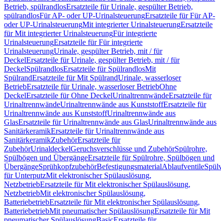
Betrieb, spülrandlos
Ersatzteile für Urinale, gespülter Betrieb,
spülrandlos
Für AP- oder UP-Urinalsteuerung
Ersatzteile für Für AP-
oder UP-Urinalsteuerung
Mit integrierter Urinalsteuerung
Ersatzteile
für Mit integrierter Urinalsteuerung
Für integrierte
Urinalsteuerung
Ersatzteile für Für integrierte
Urinalsteuerung
Urinale, gespülter Betrieb, mit / für
Deckel
Ersatzteile für Urinale, gespülter Betrieb, mit / für
Deckel
Spülrandlos
Ersatzteile für Spülrandlos
Mit
Spülrand
Ersatzteile für Mit Spülrand
Urinale, wasserloser
Betrieb
Ersatzteile für Urinale, wasserloser Betrieb
Ohne
Deckel
Ersatzteile für Ohne Deckel
Urinaltrennwände
Ersatzteile für
Urinaltrennwände
Urinaltrennwände aus Kunststoff
Ersatzteile für
Urinaltrennwände aus Kunststoff
Urinaltrennwände aus
Glas
Ersatzteile für Urinaltrennwände aus Glas
Urinaltrennwände aus
Sanitärkeramik
Ersatzteile für Urinaltrennwände aus
Sanitärkeramik
Zubehör
Ersatzteile für
Zubehör
Urinaldeckel
Geruchsverschlüsse und Zubehör
Spülrohre,
Spülbögen und Übergänge
Ersatzteile für Spülrohre, Spülbögen und
Übergänge
Sprühkopfzubehör
Befestigungsmaterial
Ablaufventile
Spülv
für Unterputz
Mit elektronischer Spülauslösung,
Netzbetrieb
Ersatzteile für Mit elektronischer Spülauslösung,
Netzbetrieb
Mit elektronischer Spülauslösung,
Batteriebetrieb
Ersatzteile für Mit elektronischer Spülauslösung,
Batteriebetrieb
Mit pneumatischer Spülauslösung
Ersatzteile für Mit
pneumatischer Spülauslösung
Basic
Ersatzteile für