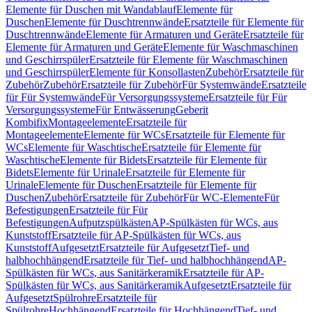
Elemente für Duschen mit Wandablauf
Elemente für
Duschen
Elemente für Duschtrennwände
Ersatzteile für Elemente für
Duschtrennwände
Elemente für Armaturen und Geräte
Ersatzteile für
Elemente für Armaturen und Geräte
Elemente für Waschmaschinen
und Geschirrspüler
Ersatzteile für Elemente für Waschmaschinen
und Geschirrspüler
Elemente für Konsollasten
Zubehör
Ersatzteile für
Zubehör
Zubehör
Ersatzteile für Zubehör
Für Systemwände
Ersatzteile
für Für Systemwände
Für Versorgungssysteme
Ersatzteile für Für
Versorgungssysteme
Für Entwässerung
Geberit
Kombifix
Montageelemente
Ersatzteile für
Montageelemente
Elemente für WCs
Ersatzteile für Elemente für
WCs
Elemente für Waschtische
Ersatzteile für Elemente für
Waschtische
Elemente für Bidets
Ersatzteile für Elemente für
Bidets
Elemente für Urinale
Ersatzteile für Elemente für
Urinale
Elemente für Duschen
Ersatzteile für Elemente für
Duschen
Zubehör
Ersatzteile für Zubehör
Für WC-Elemente
Für
Befestigungen
Ersatzteile für Für
Befestigungen
Aufputzspülkästen
AP-Spülkästen für WCs, aus
Kunststoff
Ersatzteile für AP-Spülkästen für WCs, aus
Kunststoff
Aufgesetzt
Ersatzteile für Aufgesetzt
Tief- und
halbhochhängend
Ersatzteile für Tief- und halbhochhängend
AP-
Spülkästen für WCs, aus Sanitärkeramik
Ersatzteile für AP-
Spülkästen für WCs, aus Sanitärkeramik
Aufgesetzt
Ersatzteile für
Aufgesetzt
Spülrohre
Ersatzteile für
Spülrohre
Hochhängend
Ersatzteile für Hochhängend
Tief- und