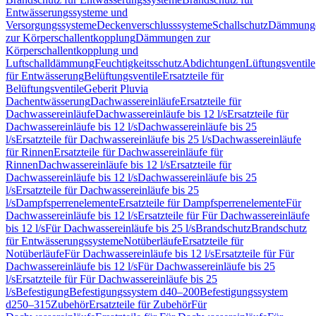
Entwässerungssysteme und
Versorgungssysteme
Deckenverschlusssysteme
Schallschutz
Dämmung
zur Körperschallentkopplung
Dämmungen zur
Körperschallentkopplung und
Luftschalldämmung
Feuchtigkeitsschutz
Abdichtungen
Lüftungsventile
für Entwässerung
Belüftungsventile
Ersatzteile für
Belüftungsventile
Geberit Pluvia
Dachentwässerung
Dachwassereinläufe
Ersatzteile für
Dachwassereinläufe
Dachwassereinläufe bis 12 l/s
Ersatzteile für
Dachwassereinläufe bis 12 l/s
Dachwassereinläufe bis 25
l/s
Ersatzteile für Dachwassereinläufe bis 25 l/s
Dachwassereinläufe
für Rinnen
Ersatzteile für Dachwassereinläufe für
Rinnen
Dachwassereinläufe bis 12 l/s
Ersatzteile für
Dachwassereinläufe bis 12 l/s
Dachwassereinläufe bis 25
l/s
Ersatzteile für Dachwassereinläufe bis 25
l/s
Dampfsperrenelemente
Ersatzteile für Dampfsperrenelemente
Für
Dachwassereinläufe bis 12 l/s
Ersatzteile für Für Dachwassereinläufe
bis 12 l/s
Für Dachwassereinläufe bis 25 l/s
Brandschutz
Brandschutz
für Entwässerungssysteme
Notüberläufe
Ersatzteile für
Notüberläufe
Für Dachwassereinläufe bis 12 l/s
Ersatzteile für Für
Dachwassereinläufe bis 12 l/s
Für Dachwassereinläufe bis 25
l/s
Ersatzteile für Für Dachwassereinläufe bis 25
l/s
Befestigung
Befestigungssystem d40–200
Befestigungssystem
d250–315
Zubehör
Ersatzteile für Zubehör
Für