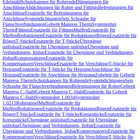
Edelstahl
Schutzkappen für Rohrende
Dämmungen für
Anschlüsse
Abdichtungen für Rohre und Fittings
Befestigungen für
Anschlüsse
Ersatzteile für Befestigungen für
Anschlüsse
Systemdichtungen
Sets Schraube für
Flanschverbindungen
Geberit Mapress Therm
Systemrohre
Therm
Fittings
Ersatzteile für Fittings
Muffen
Ersatzteile für
Muffen
Reduktionen
Ersatzteile für Reduktionen
Bögen
Ersatzteile für
Bögen
T-Stücke
Ersatzteile für T-Stücke
Übergänge
unlösbar
Ersatzteile für Übergänge unlösbar
Übergänge und
Verbindungen, lösbar
Ersatzteile für Übergänge und Verbindungen,
lösbar
Kompensatoren
Ersatzteile für
Kompensatoren
Verschlüsse
Ersatzteile für Verschlüsse
T-Stücke für
Heizung
Ersatzteile für T-Stücke für Heizung
Anschlüsse für
Heizung
Ersatzteile für Anschlüsse für Heizung
Zubehör für Geberit
Mapress Therm
Schutzkappen für Rohrende
Systemdichtungen
Sets
Schraube für Flanschverbindungen
Befestigungen für Rohre
Geberit
Mapress C-Stahl
Geberit Mapress C-Stahl
Ersatzteile für Geberit
Mapress C-Stahl
Systemrohre 1.0034
Systemrohre
1.0215
Rohrnippel
Muffen
Ersatzteile für
Muffen
Reduktionen
Ersatzteile für Reduktionen
Bögen
Ersatzteile für
Bögen
T-Stücke
Ersatzteile für T-Stücke
Kreuzstücke
Ersatzteile für
Kreuzstücke
Übergänge unlösbar
Ersatzteile für Übergänge
unlösbar
Übergänge und Verbindungen, lösbar
Ersatzteile für
Übergänge und Verbindungen, lösbar
Kompensatoren
Ersatzteile für
Kompensatoren
Verschlüsse
Ersatzteile für Verschlüsse
T-Stücke für