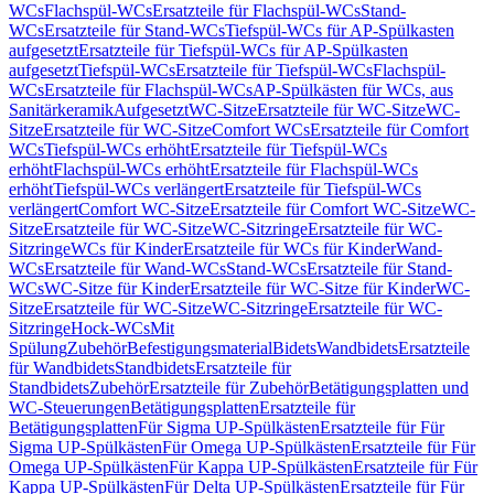
WCs
Flachspül-WCs
Ersatzteile für Flachspül-WCs
Stand-
WCs
Ersatzteile für Stand-WCs
Tiefspül-WCs für AP-Spülkasten
aufgesetzt
Ersatzteile für Tiefspül-WCs für AP-Spülkasten
aufgesetzt
Tiefspül-WCs
Ersatzteile für Tiefspül-WCs
Flachspül-
WCs
Ersatzteile für Flachspül-WCs
AP-Spülkästen für WCs, aus
Sanitärkeramik
Aufgesetzt
WC-Sitze
Ersatzteile für WC-Sitze
WC-
Sitze
Ersatzteile für WC-Sitze
Comfort WCs
Ersatzteile für Comfort
WCs
Tiefspül-WCs erhöht
Ersatzteile für Tiefspül-WCs
erhöht
Flachspül-WCs erhöht
Ersatzteile für Flachspül-WCs
erhöht
Tiefspül-WCs verlängert
Ersatzteile für Tiefspül-WCs
verlängert
Comfort WC-Sitze
Ersatzteile für Comfort WC-Sitze
WC-
Sitze
Ersatzteile für WC-Sitze
WC-Sitzringe
Ersatzteile für WC-
Sitzringe
WCs für Kinder
Ersatzteile für WCs für Kinder
Wand-
WCs
Ersatzteile für Wand-WCs
Stand-WCs
Ersatzteile für Stand-
WCs
WC-Sitze für Kinder
Ersatzteile für WC-Sitze für Kinder
WC-
Sitze
Ersatzteile für WC-Sitze
WC-Sitzringe
Ersatzteile für WC-
Sitzringe
Hock-WCs
Mit
Spülung
Zubehör
Befestigungsmaterial
Bidets
Wandbidets
Ersatzteile
für Wandbidets
Standbidets
Ersatzteile für
Standbidets
Zubehör
Ersatzteile für Zubehör
Betätigungsplatten und
WC-Steuerungen
Betätigungsplatten
Ersatzteile für
Betätigungsplatten
Für Sigma UP-Spülkästen
Ersatzteile für Für
Sigma UP-Spülkästen
Für Omega UP-Spülkästen
Ersatzteile für Für
Omega UP-Spülkästen
Für Kappa UP-Spülkästen
Ersatzteile für Für
Kappa UP-Spülkästen
Für Delta UP-Spülkästen
Ersatzteile für Für