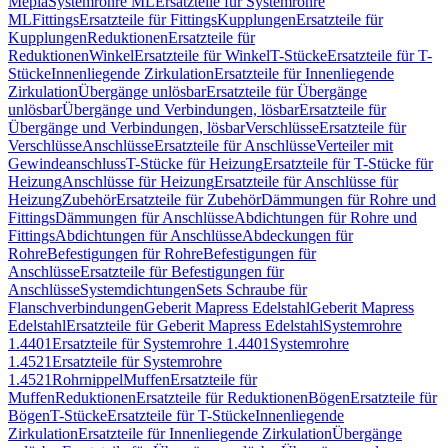
Mepla
Systemrohre ML
Ersatzteile für Systemrohre
ML
Fittings
Ersatzteile für Fittings
Kupplungen
Ersatzteile für
Kupplungen
Reduktionen
Ersatzteile für
Reduktionen
Winkel
Ersatzteile für Winkel
T-Stücke
Ersatzteile für T-
Stücke
Innenliegende Zirkulation
Ersatzteile für Innenliegende
Zirkulation
Übergänge unlösbar
Ersatzteile für Übergänge
unlösbar
Übergänge und Verbindungen, lösbar
Ersatzteile für
Übergänge und Verbindungen, lösbar
Verschlüsse
Ersatzteile für
Verschlüsse
Anschlüsse
Ersatzteile für Anschlüsse
Verteiler mit
Gewindeanschluss
T-Stücke für Heizung
Ersatzteile für T-Stücke für
Heizung
Anschlüsse für Heizung
Ersatzteile für Anschlüsse für
Heizung
Zubehör
Ersatzteile für Zubehör
Dämmungen für Rohre und
Fittings
Dämmungen für Anschlüsse
Abdichtungen für Rohre und
Fittings
Abdichtungen für Anschlüsse
Abdeckungen für
Rohre
Befestigungen für Rohre
Befestigungen für
Anschlüsse
Ersatzteile für Befestigungen für
Anschlüsse
Systemdichtungen
Sets Schraube für
Flanschverbindungen
Geberit Mapress Edelstahl
Geberit Mapress
Edelstahl
Ersatzteile für Geberit Mapress Edelstahl
Systemrohre
1.4401
Ersatzteile für Systemrohre 1.4401
Systemrohre
1.4521
Ersatzteile für Systemrohre
1.4521
Rohrnippel
Muffen
Ersatzteile für
Muffen
Reduktionen
Ersatzteile für Reduktionen
Bögen
Ersatzteile für
Bögen
T-Stücke
Ersatzteile für T-Stücke
Innenliegende
Zirkulation
Ersatzteile für Innenliegende Zirkulation
Übergänge