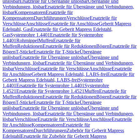
unlösbar
Ersatzteile für Übergänge unlösbar
Übergänge und
Verbindungen, lösbar
Ersatzteile für Übergänge und Verbindungen,
lösbar
Kompensatoren
Ersatzteile für
Kompensatoren
Durchführungen
Verschlüsse
Ersatzteile für
Verschlüsse
Anschlüsse
Ersatzteile für Anschlüsse
Geberit Mapress
Edelstahl, Gas
Ersatzteile für Geberit Mapress Edelstahl,
Gas
Systemrohre 1.4401
Ersatzteile für Systemrohre
1.4401
Rohrnippel
Muffen
Ersatzteile für
Muffen
Reduktionen
Ersatzteile für Reduktionen
Bögen
Ersatzteile für
Bögen
T-Stücke
Ersatzteile für T-Stücke
Übergänge
unlösbar
Ersatzteile für Übergänge unlösbar
Übergänge und
Verbindungen, lösbar
Ersatzteile für Übergänge und Verbindungen,
lösbar
Verschlüsse
Ersatzteile für Verschlüsse
Anschlüsse
Ersatzteile
für Anschlüsse
Geberit Mapress Edelstahl, LABS-frei
Ersatzteile für
Geberit Mapress Edelstahl, LABS-frei
Systemrohre
1.4401
Ersatzteile für Systemrohre 1.4401
Systemrohre
1.4521
Ersatzteile für Systemrohre 1.4521
Muffen
Ersatzteile für
Muffen
Reduktionen
Ersatzteile für Reduktionen
Bögen
Ersatzteile für
Bögen
T-Stücke
Ersatzteile für T-Stücke
Übergänge
unlösbar
Ersatzteile für Übergänge unlösbar
Übergänge und
Verbindungen, lösbar
Ersatzteile für Übergänge und Verbindungen,
lösbar
Verschlüsse
Ersatzteile für Verschlüsse
Anschlüsse
Ersatzteile
für Anschlüsse
Kompensatoren
Ersatzteile für
Kompensatoren
Durchführungen
Zubehör für Geberit Mapress
Edelstahl
Ersatzteile für Zubehör für Geberit Mapress