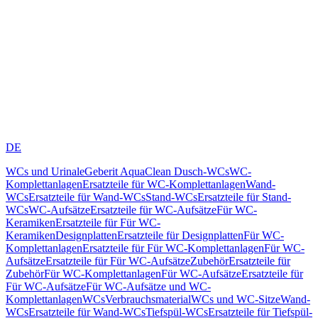
DE
WCs und Urinale
Geberit AquaClean Dusch-WCs
WC-
Komplettanlagen
Ersatzteile für WC-Komplettanlagen
Wand-
WCs
Ersatzteile für Wand-WCs
Stand-WCs
Ersatzteile für Stand-
WCs
WC-Aufsätze
Ersatzteile für WC-Aufsätze
Für WC-
Keramiken
Ersatzteile für Für WC-
Keramiken
Designplatten
Ersatzteile für Designplatten
Für WC-
Komplettanlagen
Ersatzteile für Für WC-Komplettanlagen
Für WC-
Aufsätze
Ersatzteile für Für WC-Aufsätze
Zubehör
Ersatzteile für
Zubehör
Für WC-Komplettanlagen
Für WC-Aufsätze
Ersatzteile für
Für WC-Aufsätze
Für WC-Aufsätze und WC-
Komplettanlagen
WCs
Verbrauchsmaterial
WCs und WC-Sitze
Wand-
WCs
Ersatzteile für Wand-WCs
Tiefspül-WCs
Ersatzteile für Tiefspül-