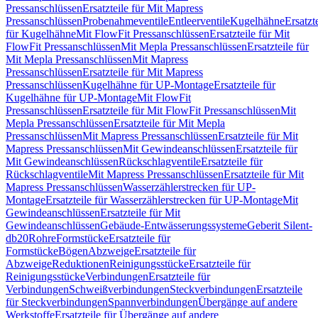
Pressanschlüssen
Ersatzteile für Mit Mapress
Pressanschlüssen
Probenahmeventile
Entleerventile
Kugelhähne
Ersatzt
für Kugelhähne
Mit FlowFit Pressanschlüssen
Ersatzteile für Mit
FlowFit Pressanschlüssen
Mit Mepla Pressanschlüssen
Ersatzteile für
Mit Mepla Pressanschlüssen
Mit Mapress
Pressanschlüssen
Ersatzteile für Mit Mapress
Pressanschlüssen
Kugelhähne für UP-Montage
Ersatzteile für
Kugelhähne für UP-Montage
Mit FlowFit
Pressanschlüssen
Ersatzteile für Mit FlowFit Pressanschlüssen
Mit
Mepla Pressanschlüssen
Ersatzteile für Mit Mepla
Pressanschlüssen
Mit Mapress Pressanschlüssen
Ersatzteile für Mit
Mapress Pressanschlüssen
Mit Gewindeanschlüssen
Ersatzteile für
Mit Gewindeanschlüssen
Rückschlagventile
Ersatzteile für
Rückschlagventile
Mit Mapress Pressanschlüssen
Ersatzteile für Mit
Mapress Pressanschlüssen
Wasserzählerstrecken für UP-
Montage
Ersatzteile für Wasserzählerstrecken für UP-Montage
Mit
Gewindeanschlüssen
Ersatzteile für Mit
Gewindeanschlüssen
Gebäude-Entwässerungssysteme
Geberit Silent-
db20
Rohre
Formstücke
Ersatzteile für
Formstücke
Bögen
Abzweige
Ersatzteile für
Abzweige
Reduktionen
Reinigungsstücke
Ersatzteile für
Reinigungsstücke
Verbindungen
Ersatzteile für
Verbindungen
Schweißverbindungen
Steckverbindungen
Ersatzteile
für Steckverbindungen
Spannverbindungen
Übergänge auf andere
Werkstoffe
Ersatzteile für Übergänge auf andere