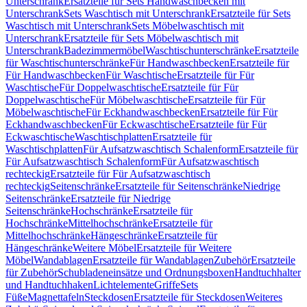
Unterschrank
Ersatzteile für Sets Handwaschbecken mit
Unterschrank
Sets Waschtisch mit Unterschrank
Ersatzteile für Sets
Waschtisch mit Unterschrank
Sets Möbelwaschtisch mit
Unterschrank
Ersatzteile für Sets Möbelwaschtisch mit
Unterschrank
Badezimmermöbel
Waschtischunterschränke
Ersatzteile
für Waschtischunterschränke
Für Handwaschbecken
Ersatzteile für
Für Handwaschbecken
Für Waschtische
Ersatzteile für Für
Waschtische
Für Doppelwaschtische
Ersatzteile für Für
Doppelwaschtische
Für Möbelwaschtische
Ersatzteile für Für
Möbelwaschtische
Für Eckhandwaschbecken
Ersatzteile für Für
Eckhandwaschbecken
Für Eckwaschtische
Ersatzteile für Für
Eckwaschtische
Waschtischplatten
Ersatzteile für
Waschtischplatten
Für Aufsatzwaschtisch Schalenform
Ersatzteile für
Für Aufsatzwaschtisch Schalenform
Für Aufsatzwaschtisch
rechteckig
Ersatzteile für Für Aufsatzwaschtisch
rechteckig
Seitenschränke
Ersatzteile für Seitenschränke
Niedrige
Seitenschränke
Ersatzteile für Niedrige
Seitenschränke
Hochschränke
Ersatzteile für
Hochschränke
Mittelhochschränke
Ersatzteile für
Mittelhochschränke
Hängeschränke
Ersatzteile für
Hängeschränke
Weitere Möbel
Ersatzteile für Weitere
Möbel
Wandablagen
Ersatzteile für Wandablagen
Zubehör
Ersatzteile
für Zubehör
Schubladeneinsätze und Ordnungsboxen
Handtuchhalter
und Handtuchhaken
Lichtelemente
Griffe
Sets
Füße
Magnettafeln
Steckdosen
Ersatzteile für Steckdosen
Weiteres