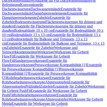
Dachwassereinläufe
Ersatzteile für Für Dachwassereinläufe
Für
Befestigung
Konventionelle
Dachentwässerung
Dachwassereinläufe
Ersatzteile für
Dachwassereinläufe
Dampfsperrenelemente
Ersatzteile für
Dampfsperrenelemente
Zubehör
Ersatzteile für
Zubehör
Bodenentwässerung
Flächenentwässerung für drinnen und
draußen
Ersatzteile für Flächenentwässerung für drinnen und
draußen
Bodenabläufe 10 x 10 cm
Ersatzteile für Bodenabläufe 10 x
10 cm
Bodenabläufe 13 x 13 cm
Ersatzteile für Bodenabläufe 13 x
13 cm
Bodeneinläufe für Balkone und Terrassen, 13 x 13
cm
Ersatzteile für Bodeneinläufe für Balkone und Terrassen, 13 x 13
cm
Zubehör
Ersatzteile für Zubehör
Werkzeuge und
Netzwerkkomponenten
Werkzeuge
Werkzeuge für Geberit
FlowFit
Ersatzteile für Werkzeuge für Geberit
FlowFit
Handpresswerkzeuge
Ersatzteile für
Handpresswerkzeuge
Presswerkzeuge Kompatibilität [1]
Ersatzteile
für Presswerkzeuge Kompatibilität [1]
Presswerkzeuge
Kompatibilität [2]
Ersatzteile für Presswerkzeuge Kompatibilität
[2]
Rohrbearbeitungswerkzeuge
Ersatzteile für
Rohrbearbeitungswerkzeuge
Abpressstopfen
Ersatzteile für
Abpressstopfen
Prüfmittel
Zubehör
Ersatzteile für Zubehör
Werkzeuge
für Geberit PushFit
Ersatzteile für Werkzeuge für Geberit
PushFit
Rohrbearbeitungswerkzeuge
Ersatzteile für
Rohrbearbeitungswerkzeuge
Abpressstopfen
Werkzeuge für Geberit
Mepla
Ersatzteile für Werkzeuge für Geberit