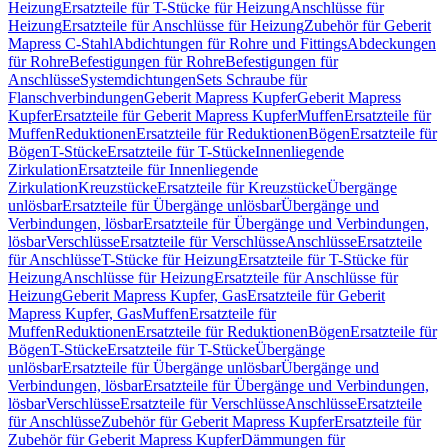
Heizung
Ersatzteile für T-Stücke für Heizung
Anschlüsse für
Heizung
Ersatzteile für Anschlüsse für Heizung
Zubehör für Geberit
Mapress C-Stahl
Abdichtungen für Rohre und Fittings
Abdeckungen
für Rohre
Befestigungen für Rohre
Befestigungen für
Anschlüsse
Systemdichtungen
Sets Schraube für
Flanschverbindungen
Geberit Mapress Kupfer
Geberit Mapress
Kupfer
Ersatzteile für Geberit Mapress Kupfer
Muffen
Ersatzteile für
Muffen
Reduktionen
Ersatzteile für Reduktionen
Bögen
Ersatzteile für
Bögen
T-Stücke
Ersatzteile für T-Stücke
Innenliegende
Zirkulation
Ersatzteile für Innenliegende
Zirkulation
Kreuzstücke
Ersatzteile für Kreuzstücke
Übergänge
unlösbar
Ersatzteile für Übergänge unlösbar
Übergänge und
Verbindungen, lösbar
Ersatzteile für Übergänge und Verbindungen,
lösbar
Verschlüsse
Ersatzteile für Verschlüsse
Anschlüsse
Ersatzteile
für Anschlüsse
T-Stücke für Heizung
Ersatzteile für T-Stücke für
Heizung
Anschlüsse für Heizung
Ersatzteile für Anschlüsse für
Heizung
Geberit Mapress Kupfer, Gas
Ersatzteile für Geberit
Mapress Kupfer, Gas
Muffen
Ersatzteile für
Muffen
Reduktionen
Ersatzteile für Reduktionen
Bögen
Ersatzteile für
Bögen
T-Stücke
Ersatzteile für T-Stücke
Übergänge
unlösbar
Ersatzteile für Übergänge unlösbar
Übergänge und
Verbindungen, lösbar
Ersatzteile für Übergänge und Verbindungen,
lösbar
Verschlüsse
Ersatzteile für Verschlüsse
Anschlüsse
Ersatzteile
für Anschlüsse
Zubehör für Geberit Mapress Kupfer
Ersatzteile für
Zubehör für Geberit Mapress Kupfer
Dämmungen für