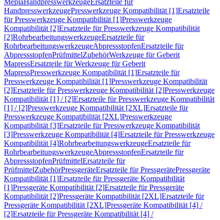
Mepla
Handpresswerkzeuge
Ersatzteile für
Handpresswerkzeuge
Presswerkzeuge Kompatibilität [1]
Ersatzteile
für Presswerkzeuge Kompatibilität [1]
Presswerkzeuge
Kompatibilität [2]
Ersatzteile für Presswerkzeuge Kompatibilität
[2]
Rohrbearbeitungswerkzeuge
Ersatzteile für
Rohrbearbeitungswerkzeuge
Abpressstopfen
Ersatzteile für
Abpressstopfen
Prüfmittel
Zubehör
Werkzeuge für Geberit
Mapress
Ersatzteile für Werkzeuge für Geberit
Mapress
Presswerkzeuge Kompatibilität [1]
Ersatzteile für
Presswerkzeuge Kompatibilität [1]
Presswerkzeuge Kompatibilität
[2]
Ersatzteile für Presswerkzeuge Kompatibilität [2]
Presswerkzeuge
Kompatibilität [1] / [2]
Ersatzteile für Presswerkzeuge Kompatibilität
[1] / [2]
Presswerkzeuge Kompatibilität [2XL]
Ersatzteile für
Presswerkzeuge Kompatibilität [2XL]
Presswerkzeuge
Kompatibilität [3]
Ersatzteile für Presswerkzeuge Kompatibilität
[3]
Presswerkzeuge Kompatibilität [4]
Ersatzteile für Presswerkzeuge
Kompatibilität [4]
Rohrbearbeitungswerkzeuge
Ersatzteile für
Rohrbearbeitungswerkzeuge
Abpressstopfen
Ersatzteile für
Abpressstopfen
Prüfmittel
Ersatzteile für
Prüfmittel
Zubehör
Pressgeräte
Ersatzteile für Pressgeräte
Pressgeräte
Kompatibilität [1]
Ersatzteile für Pressgeräte Kompatibilität
[1]
Pressgeräte Kompatibilität [2]
Ersatzteile für Pressgeräte
Kompatibilität [2]
Pressgeräte Kompatibilität [2XL]
Ersatzteile für
Pressgeräte Kompatibilität [2XL]
Pressgeräte Kompatibilität [4] /
[2]
Ersatzteile für Pressgeräte Kompatibilität [4] /