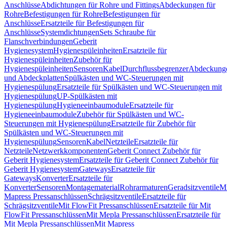
Anschlüsse
Abdichtungen für Rohre und Fittings
Abdeckungen für
Rohre
Befestigungen für Rohre
Befestigungen für
Anschlüsse
Ersatzteile für Befestigungen für
Anschlüsse
Systemdichtungen
Sets Schraube für
Flanschverbindungen
Geberit
Hygienesystem
Hygienespüleinheiten
Ersatzteile für
Hygienespüleinheiten
Zubehör für
Hygienespüleinheiten
Sensoren
Kabel
Durchflussbegrenzer
Abdeckung
und Abdeckplatten
Spülkästen und WC-Steuerungen mit
Hygienespülung
Ersatzteile für Spülkästen und WC-Steuerungen mit
Hygienespülung
UP-Spülkästen mit
Hygienespülung
Hygieneeinbaumodule
Ersatzteile für
Hygieneeinbaumodule
Zubehör für Spülkästen und WC-
Steuerungen mit Hygienespülung
Ersatzteile für Zubehör für
Spülkästen und WC-Steuerungen mit
Hygienespülung
Sensoren
Kabel
Netzteile
Ersatzteile für
Netzteile
Netzwerkkomponenten
Geberit Connect Zubehör für
Geberit Hygienesystem
Ersatzteile für Geberit Connect Zubehör für
Geberit Hygienesystem
Gateways
Ersatzteile für
Gateways
Konverter
Ersatzteile für
Konverter
Sensoren
Montagematerial
Rohrarmaturen
Geradsitzventile
Mi
Mapress Pressanschlüssen
Schrägsitzventile
Ersatzteile für
Schrägsitzventile
Mit FlowFit Pressanschlüssen
Ersatzteile für Mit
FlowFit Pressanschlüssen
Mit Mepla Pressanschlüssen
Ersatzteile für
Mit Mepla Pressanschlüssen
Mit Mapress