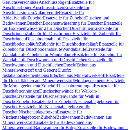
Geruchsverschlüsse
Anschlussbögen
Ersatzteile für
Anschlussbögen
Anschlussstutzen
Ersatzteile für
Anschlussstutzen
Ablaufventile
Ersatzteile für
Ablaufventile
Zubehör
Ersatzteile für Zubehör
Duschen und
Badewannen
Duschen
Bodenentwässerung für Duschen
Ersatzteile
für Bodenentwässerung für Duschen
Duschrinnen
Ersatzteile für
Duschrinnen
Zubehör für Duschrinnen
Ersatzteile für Zubehör für
Duschrinnen
Duschbodenabläufe
Ersatzteile für
Duschbodenabläufe
Zubehör für Duschbodenabläufe
Ersatzteile für
Zubehör für Duschbodenabläufe
Wandabläufe
Ersatzteile für
Wandabläufe
Zubehör für Wandabläufe
Ersatzteile für Zubehör für
Wandabläufe
Duschwannen und Duschflächen
Ersatzteile für
Duschwannen und Duschflächen
Duschflächen aus
Mineralwerkstoff und Geberit Duofix
Installationselemente
Duschflächen aus Mineralwerkstoff
Ersatzteile
für Duschflächen aus Mineralwerkstoff
Montageelemente
Ersatzteile
für Montageelemente
Zubehör
Duschabtrennungen
Ersatzteile für
Duschabtrennungen
Duschseitenwände für Walk-in-
Dusche
Ersatzteile für Duschseitenwände für Walk-in-
Dusche
Zubehör
Ersatzteile für Zubehör
Nischenablageboxen für
Duschen
Ersatzteile für Nischenablageboxen für
Duschen
Nischenablageboxen
Ersatzteile für
Nischenablageboxen
Zubehör
Badewannen
Badewannen aus
Mineralwerkstoff
Ersatzteile für Badewannen aus
Mineralwerkstoff
Badewannen für Babys
Ersatzteile für Badewannen