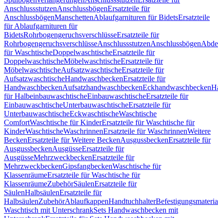
Anschlussstutzen
Anschlussbögen
Ersatzteile für
Anschlussbögen
Manschetten
Ablaufgarnituren für Bidets
Ersatzteile
für Ablaufgarnituren für
Bidets
Rohrbogengeruchsverschlüsse
Ersatzteile für
Rohrbogengeruchsverschlüsse
Anschlussstutzen
Anschlussbögen
Abde
für Waschtische
Doppelwaschtische
Ersatzteile für
Doppelwaschtische
Möbelwaschtische
Ersatzteile für
Möbelwaschtische
Aufsatzwaschtische
Ersatzteile für
Aufsatzwaschtische
Handwaschbecken
Ersatzteile für
Handwaschbecken
Aufsatzhandwaschbecken
Eckhandwaschbecken
H
für Halbeinbauwaschtische
Einbauwaschtische
Ersatzteile für
Einbauwaschtische
Unterbauwaschtische
Ersatzteile für
Unterbauwaschtische
Eckwaschtische
Waschtische
Comfort
Waschtische für Kinder
Ersatzteile für Waschtische für
Kinder
Waschtische
Waschrinnen
Ersatzteile für Waschrinnen
Weitere
Becken
Ersatzteile für Weitere Becken
Ausgussbecken
Ersatzteile für
Ausgussbecken
Ausgüsse
Ersatzteile für
Ausgüsse
Mehrzweckbecken
Ersatzteile für
Mehrzweckbecken
Gipsfangbecken
Waschtische für
Klassenräume
Ersatzteile für Waschtische für
Klassenräume
Zubehör
Säulen
Ersatzteile für
Säulen
Halbsäulen
Ersatzteile für
Halbsäulen
Zubehör
Ablaufkappen
Handtuchhalter
Befestigungsmateria
Waschtisch mit Unterschrank
Sets Handwaschbecken mit