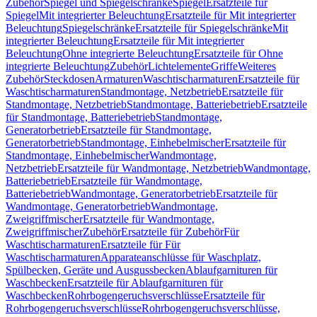
Zubehör
Spiegel und Spiegelschränke
Spiegel
Ersatzteile für
Spiegel
Mit integrierter Beleuchtung
Ersatzteile für Mit integrierter
Beleuchtung
Spiegelschränke
Ersatzteile für Spiegelschränke
Mit
integrierter Beleuchtung
Ersatzteile für Mit integrierter
Beleuchtung
Ohne integrierte Beleuchtung
Ersatzteile für Ohne
integrierte Beleuchtung
Zubehör
Lichtelemente
Griffe
Weiteres
Zubehör
Steckdosen
Armaturen
Waschtischarmaturen
Ersatzteile für
Waschtischarmaturen
Standmontage, Netzbetrieb
Ersatzteile für
Standmontage, Netzbetrieb
Standmontage, Batteriebetrieb
Ersatzteile
für Standmontage, Batteriebetrieb
Standmontage,
Generatorbetrieb
Ersatzteile für Standmontage,
Generatorbetrieb
Standmontage, Einhebelmischer
Ersatzteile für
Standmontage, Einhebelmischer
Wandmontage,
Netzbetrieb
Ersatzteile für Wandmontage, Netzbetrieb
Wandmontage,
Batteriebetrieb
Ersatzteile für Wandmontage,
Batteriebetrieb
Wandmontage, Generatorbetrieb
Ersatzteile für
Wandmontage, Generatorbetrieb
Wandmontage,
Zweigriffmischer
Ersatzteile für Wandmontage,
Zweigriffmischer
Zubehör
Ersatzteile für Zubehör
Für
Waschtischarmaturen
Ersatzteile für Für
Waschtischarmaturen
Apparateanschlüsse für Waschplatz,
Spülbecken, Geräte und Ausgussbecken
Ablaufgarnituren für
Waschbecken
Ersatzteile für Ablaufgarnituren für
Waschbecken
Rohrbogengeruchsverschlüsse
Ersatzteile für
Rohrbogengeruchsverschlüsse
Rohrbogengeruchsverschlüsse,