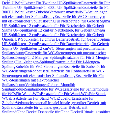
Delta UP-Spülkästen
Für Twinline UP-Spülkästen
Ersatzteile für Für
Twinline UP-Spülkästen
Für 300T UP-Spülkästen
Ersatzteile für Für
300T UP-Spülkästen
Zubehör
Verbrauchsmaterial
WC-Steuerungen
mit elektronischer Spülauslösung
Ersatzteile für WC-Steuerungen
mit elektronischer Spülauslösung
Für Netzbetrieb, für Geberit Sigma
UP-Spülkästen 12 cm
Ersatzteile für Für Netzbetrieb, für Geberit
Sigma UP-Spülkästen 12 cm
Für Netzbetrieb, für Geberit Omega
UP-Spülkästen 12 cm
Ersatzteile für Für Netzbetrieb, für Geberit
Omega UP-Spülkästen 12 cm
Für Batteriebetrieb, für Geberit Sigma
UP-Spülkästen 12 cm
Ersatzteile für Für Batteriebetrieb, für Geberit
Sigma UP-Spülkästen 12 cm
WC-Steuerungen mit pneumatischer
Spülauslösung
Ersatzteile für WC-Steuerungen mit pneumatischer
Spülauslösung
Für 2-Mengen-Spülung
Ersatzteile für Für 2-Mengen-
Spülung
Für 1-Mengen-Spülung
Ersatzteile für Für 1-Mengen-
Spülung
Zubehör für WC-Steuerungen
Ersatzteile für Zubehör für
WC-Steuerungen
Rohbausets
Ersatzteile für Rohbausets
Für WC-
Steuerungen mit elektronischer Spülauslösung
Ersatzteile für Für
WC-Steuerungen mit elektronischer
Spülauslösung
Verbindungen
Geberit Monolith
Sanitärmodule
Sanitärmodule für WCs
Ersatzteile für Sanitärmodule
für WCs
Für Wand-WCs
Ersatzteile für Für Wand-WCs
Für Stand-
WCs
Ersatzteile für Für Stand-WCs
Zubehör
Ersatzteile für
Zubehör
Verbrauchsmaterial
Urinale
Urinale, gespülter Betrieb, mit
Spülrand
Ersatzteile für Urinale, gespülter Betrieb, mit
Spülrand
Ohne Deckel
Ersatzteile für Ohne Deckel
Urinale, gespülter