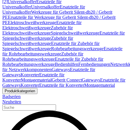
[2]
Universalkoffer
Ersatzteile für
Universalkoffer
Universalkoffer
Ersatzteile für
Universalkoffer
Werkzeuge für Geberit Silent-db20 / Geberit
PE
Ersatzteile für Werkzeuge für Geberit Silent-db20 / Geberit
PE
Elektroschweißwerkzeuge
Ersatzteile für
Elektroschweißwerkzeuge
Zubehör für
Elektroschweißwerkzeuge
Spiegelschweißwerkzeuge
Ersatzteile für
Spiegelschweißwerkzeuge
Zubehör für
Spiegelschweißwerkzeuge
Ersatzteile für Zubehör für
Spiegelschweißwerkzeuge
Rohrbearbeitungswerkzeuge
Ersatzteile
für Rohrbearbeitungswerkzeuge
Zubehör für
Rohrbearbeitungswerkzeuge
Ersatzteile für Zubehör für
Rohrbearbeitungswerkzeuge
Bedienhilfen
Fernbedienungen
Netzwerk
für Netzwerkkomponenten
Gateways
Ersatzteile für
Gateways
Konverter
Ersatzteile für
Konverter
Montagematerial
Geberit Connect
Gateways
Ersatzteile für
Gateways
Konverter
Ersatzteile für Konverter
Montagematerial
Produktkategorien
Badserien
Neuheiten