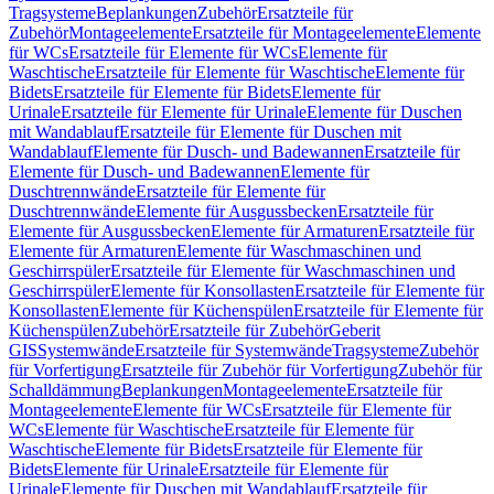
Tragsysteme
Beplankungen
Zubehör
Ersatzteile für
Zubehör
Montageelemente
Ersatzteile für Montageelemente
Elemente
für WCs
Ersatzteile für Elemente für WCs
Elemente für
Waschtische
Ersatzteile für Elemente für Waschtische
Elemente für
Bidets
Ersatzteile für Elemente für Bidets
Elemente für
Urinale
Ersatzteile für Elemente für Urinale
Elemente für Duschen
mit Wandablauf
Ersatzteile für Elemente für Duschen mit
Wandablauf
Elemente für Dusch- und Badewannen
Ersatzteile für
Elemente für Dusch- und Badewannen
Elemente für
Duschtrennwände
Ersatzteile für Elemente für
Duschtrennwände
Elemente für Ausgussbecken
Ersatzteile für
Elemente für Ausgussbecken
Elemente für Armaturen
Ersatzteile für
Elemente für Armaturen
Elemente für Waschmaschinen und
Geschirrspüler
Ersatzteile für Elemente für Waschmaschinen und
Geschirrspüler
Elemente für Konsollasten
Ersatzteile für Elemente für
Konsollasten
Elemente für Küchenspülen
Ersatzteile für Elemente für
Küchenspülen
Zubehör
Ersatzteile für Zubehör
Geberit
GIS
Systemwände
Ersatzteile für Systemwände
Tragsysteme
Zubehör
für Vorfertigung
Ersatzteile für Zubehör für Vorfertigung
Zubehör für
Schalldämmung
Beplankungen
Montageelemente
Ersatzteile für
Montageelemente
Elemente für WCs
Ersatzteile für Elemente für
WCs
Elemente für Waschtische
Ersatzteile für Elemente für
Waschtische
Elemente für Bidets
Ersatzteile für Elemente für
Bidets
Elemente für Urinale
Ersatzteile für Elemente für
Urinale
Elemente für Duschen mit Wandablauf
Ersatzteile für