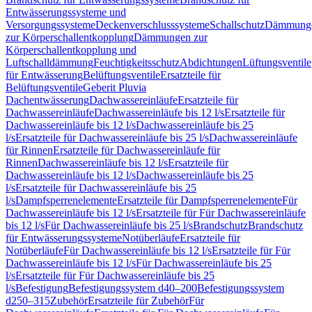
Entwässerungssysteme und
Versorgungssysteme
Deckenverschlusssysteme
Schallschutz
Dämmung
zur Körperschallentkopplung
Dämmungen zur
Körperschallentkopplung und
Luftschalldämmung
Feuchtigkeitsschutz
Abdichtungen
Lüftungsventile
für Entwässerung
Belüftungsventile
Ersatzteile für
Belüftungsventile
Geberit Pluvia
Dachentwässerung
Dachwassereinläufe
Ersatzteile für
Dachwassereinläufe
Dachwassereinläufe bis 12 l/s
Ersatzteile für
Dachwassereinläufe bis 12 l/s
Dachwassereinläufe bis 25
l/s
Ersatzteile für Dachwassereinläufe bis 25 l/s
Dachwassereinläufe
für Rinnen
Ersatzteile für Dachwassereinläufe für
Rinnen
Dachwassereinläufe bis 12 l/s
Ersatzteile für
Dachwassereinläufe bis 12 l/s
Dachwassereinläufe bis 25
l/s
Ersatzteile für Dachwassereinläufe bis 25
l/s
Dampfsperrenelemente
Ersatzteile für Dampfsperrenelemente
Für
Dachwassereinläufe bis 12 l/s
Ersatzteile für Für Dachwassereinläufe
bis 12 l/s
Für Dachwassereinläufe bis 25 l/s
Brandschutz
Brandschutz
für Entwässerungssysteme
Notüberläufe
Ersatzteile für
Notüberläufe
Für Dachwassereinläufe bis 12 l/s
Ersatzteile für Für
Dachwassereinläufe bis 12 l/s
Für Dachwassereinläufe bis 25
l/s
Ersatzteile für Für Dachwassereinläufe bis 25
l/s
Befestigung
Befestigungssystem d40–200
Befestigungssystem
d250–315
Zubehör
Ersatzteile für Zubehör
Für