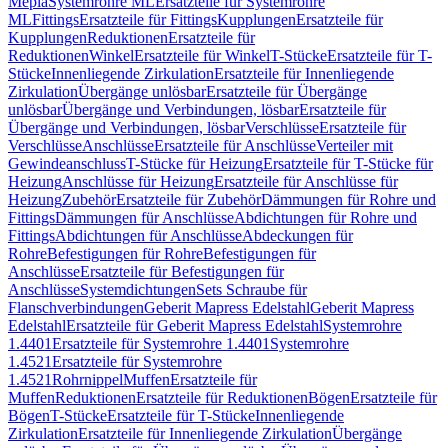
Mepla
Systemrohre ML
Ersatzteile für Systemrohre
ML
Fittings
Ersatzteile für Fittings
Kupplungen
Ersatzteile für
Kupplungen
Reduktionen
Ersatzteile für
Reduktionen
Winkel
Ersatzteile für Winkel
T-Stücke
Ersatzteile für T-
Stücke
Innenliegende Zirkulation
Ersatzteile für Innenliegende
Zirkulation
Übergänge unlösbar
Ersatzteile für Übergänge
unlösbar
Übergänge und Verbindungen, lösbar
Ersatzteile für
Übergänge und Verbindungen, lösbar
Verschlüsse
Ersatzteile für
Verschlüsse
Anschlüsse
Ersatzteile für Anschlüsse
Verteiler mit
Gewindeanschluss
T-Stücke für Heizung
Ersatzteile für T-Stücke für
Heizung
Anschlüsse für Heizung
Ersatzteile für Anschlüsse für
Heizung
Zubehör
Ersatzteile für Zubehör
Dämmungen für Rohre und
Fittings
Dämmungen für Anschlüsse
Abdichtungen für Rohre und
Fittings
Abdichtungen für Anschlüsse
Abdeckungen für
Rohre
Befestigungen für Rohre
Befestigungen für
Anschlüsse
Ersatzteile für Befestigungen für
Anschlüsse
Systemdichtungen
Sets Schraube für
Flanschverbindungen
Geberit Mapress Edelstahl
Geberit Mapress
Edelstahl
Ersatzteile für Geberit Mapress Edelstahl
Systemrohre
1.4401
Ersatzteile für Systemrohre 1.4401
Systemrohre
1.4521
Ersatzteile für Systemrohre
1.4521
Rohrnippel
Muffen
Ersatzteile für
Muffen
Reduktionen
Ersatzteile für Reduktionen
Bögen
Ersatzteile für
Bögen
T-Stücke
Ersatzteile für T-Stücke
Innenliegende
Zirkulation
Ersatzteile für Innenliegende Zirkulation
Übergänge