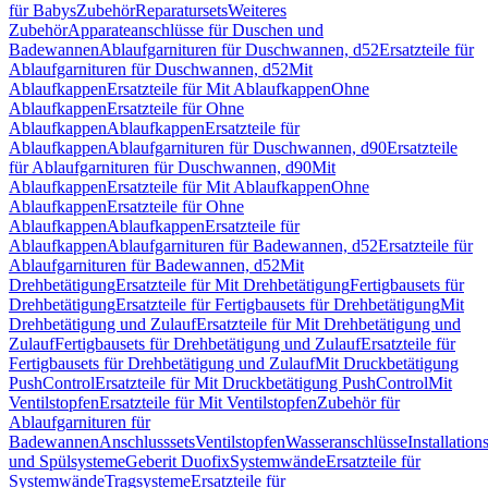
für Babys
Zubehör
Reparatursets
Weiteres
Zubehör
Apparateanschlüsse für Duschen und
Badewannen
Ablaufgarnituren für Duschwannen, d52
Ersatzteile für
Ablaufgarnituren für Duschwannen, d52
Mit
Ablaufkappen
Ersatzteile für Mit Ablaufkappen
Ohne
Ablaufkappen
Ersatzteile für Ohne
Ablaufkappen
Ablaufkappen
Ersatzteile für
Ablaufkappen
Ablaufgarnituren für Duschwannen, d90
Ersatzteile
für Ablaufgarnituren für Duschwannen, d90
Mit
Ablaufkappen
Ersatzteile für Mit Ablaufkappen
Ohne
Ablaufkappen
Ersatzteile für Ohne
Ablaufkappen
Ablaufkappen
Ersatzteile für
Ablaufkappen
Ablaufgarnituren für Badewannen, d52
Ersatzteile für
Ablaufgarnituren für Badewannen, d52
Mit
Drehbetätigung
Ersatzteile für Mit Drehbetätigung
Fertigbausets für
Drehbetätigung
Ersatzteile für Fertigbausets für Drehbetätigung
Mit
Drehbetätigung und Zulauf
Ersatzteile für Mit Drehbetätigung und
Zulauf
Fertigbausets für Drehbetätigung und Zulauf
Ersatzteile für
Fertigbausets für Drehbetätigung und Zulauf
Mit Druckbetätigung
PushControl
Ersatzteile für Mit Druckbetätigung PushControl
Mit
Ventilstopfen
Ersatzteile für Mit Ventilstopfen
Zubehör für
Ablaufgarnituren für
Badewannen
Anschlusssets
Ventilstopfen
Wasseranschlüsse
Installation
und Spülsysteme
Geberit Duofix
Systemwände
Ersatzteile für
Systemwände
Tragsysteme
Ersatzteile für