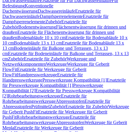
Dachwassereinläufe
Ersatzteile für Für Dachwassereinläufe
Für
Befestigung
Konventionelle
Dachentwässerung
Dachwassereinläufe
Ersatzteile für
Dachwassereinläufe
Dampfsperrenelemente
Ersatzteile für
Dampfsperrenelemente
Zubehör
Ersatzteile für
Zubehör
Bodenentwässerung
Flächenentwässerung für drinnen und
draußen
Ersatzteile für Flächenentwässerung für drinnen und
draußen
Bodenabläufe 10 x 10 cm
Ersatzteile für Bodenabläufe 10 x
10 cm
Bodenabläufe 13 x 13 cm
Ersatzteile für Bodenabläufe 13 x
13 cm
Bodeneinläufe für Balkone und Terrassen, 13 x 13
cm
Ersatzteile für Bodeneinläufe für Balkone und Terrassen, 13 x 13
cm
Zubehör
Ersatzteile für Zubehör
Werkzeuge und
Netzwerkkomponenten
Werkzeuge
Werkzeuge für Geberit
FlowFit
Ersatzteile für Werkzeuge für Geberit
FlowFit
Handpresswerkzeuge
Ersatzteile für
Handpresswerkzeuge
Presswerkzeuge Kompatibilität [1]
Ersatzteile
für Presswerkzeuge Kompatibilität [1]
Presswerkzeuge
Kompatibilität [2]
Ersatzteile für Presswerkzeuge Kompatibilität
[2]
Rohrbearbeitungswerkzeuge
Ersatzteile für
Rohrbearbeitungswerkzeuge
Abpressstopfen
Ersatzteile für
Abpressstopfen
Prüfmittel
Zubehör
Ersatzteile für Zubehör
Werkzeuge
für Geberit PushFit
Ersatzteile für Werkzeuge für Geberit
PushFit
Rohrbearbeitungswerkzeuge
Ersatzteile für
Rohrbearbeitungswerkzeuge
Abpressstopfen
Werkzeuge für Geberit
Mepla
Ersatzteile für Werkzeuge für Geberit