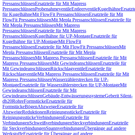
Pressanschlüssen
Ersatzteile für Mit Mapress
Pressanschlüssen
Probenahmeventile
Entleerventile
Kugelhähne
Ersatzt
für Kugelhähne
Mit FlowFit Pressanschlüssen
Ersatzteile für Mit
FlowFit Pressanschlüssen
Mit Mepla Pressanschlüssen
Ersatzteile für
Mit Mepla Pressanschlüssen
Mit Mapress
Pressanschlüssen
Ersatzteile für Mit Mapress
Pressanschlüssen
Kugelhähne für UP-Montage
Ersatzteile für
Kugelhähne für UP-Montage
Mit FlowFit
Pressanschlüssen
Ersatzteile für Mit FlowFit Pressanschlüssen
Mit
Mepla Pressanschlüssen
Ersatzteile für Mit Mepla
Pressanschlüssen
Mit Mapress Pressanschlüssen
Ersatzteile für Mit
Mapress Pressanschlüssen
Mit Gewindeanschlüssen
Ersatzteile für
Mit Gewindeanschlüssen
Rückschlagventile
Ersatzteile für
Rückschlagventile
Mit Mapress Pressanschlüssen
Ersatzteile für Mit
Mapress Pressanschlüssen
Wasserzählerstrecken für UP-
Montage
Ersatzteile für Wasserzählerstrecken für UP-Montage
Mit
Gewindeanschlüssen
Ersatzteile für Mit
Gewindeanschlüssen
Gebäude-Entwässerungssysteme
Geberit Silent-
db20
Rohre
Formstücke
Ersatzteile für
Formstücke
Bögen
Abzweige
Ersatzteile für
Abzweige
Reduktionen
Reinigungsstücke
Ersatzteile für
Reinigungsstücke
Verbindungen
Ersatzteile für
Verbindungen
Schweißverbindungen
Steckverbindungen
Ersatzteile
für Steckverbindungen
Spannverbindungen
Übergänge auf andere
Werkstoffe
Ersatzteile für Übergänge auf andere