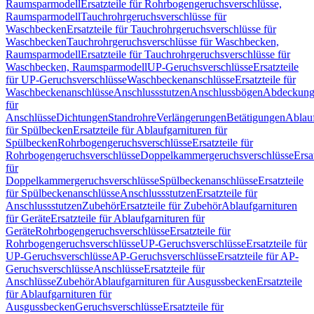
Raumsparmodell
Ersatzteile für Rohrbogengeruchsverschlüsse,
Raumsparmodell
Tauchrohrgeruchsverschlüsse für
Waschbecken
Ersatzteile für Tauchrohrgeruchsverschlüsse für
Waschbecken
Tauchrohrgeruchsverschlüsse für Waschbecken,
Raumsparmodell
Ersatzteile für Tauchrohrgeruchsverschlüsse für
Waschbecken, Raumsparmodell
UP-Geruchsverschlüsse
Ersatzteile
für UP-Geruchsverschlüsse
Waschbeckenanschlüsse
Ersatzteile für
Waschbeckenanschlüsse
Anschlussstutzen
Anschlussbögen
Abdeckung
für
Anschlüsse
Dichtungen
Standrohre
Verlängerungen
Betätigungen
Ablauf
für Spülbecken
Ersatzteile für Ablaufgarnituren für
Spülbecken
Rohrbogengeruchsverschlüsse
Ersatzteile für
Rohrbogengeruchsverschlüsse
Doppelkammergeruchsverschlüsse
Ersa
für
Doppelkammergeruchsverschlüsse
Spülbeckenanschlüsse
Ersatzteile
für Spülbeckenanschlüsse
Anschlussstutzen
Ersatzteile für
Anschlussstutzen
Zubehör
Ersatzteile für Zubehör
Ablaufgarnituren
für Geräte
Ersatzteile für Ablaufgarnituren für
Geräte
Rohrbogengeruchsverschlüsse
Ersatzteile für
Rohrbogengeruchsverschlüsse
UP-Geruchsverschlüsse
Ersatzteile für
UP-Geruchsverschlüsse
AP-Geruchsverschlüsse
Ersatzteile für AP-
Geruchsverschlüsse
Anschlüsse
Ersatzteile für
Anschlüsse
Zubehör
Ablaufgarnituren für Ausgussbecken
Ersatzteile
für Ablaufgarnituren für
Ausgussbecken
Geruchsverschlüsse
Ersatzteile für