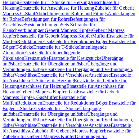
Heizung
Ersatzteile für T-Stücke für Heizung
Anschlüsse für
Heizung
Ersatzteile für Anschlüsse für Heizung
Zubehör für Geberit
Mapress C-Stahl
Abdichtungen für Rohre und Fittings
Abdeckungen
für Rohre
Befestigungen für Rohre
Befestigungen für
Anschlüsse
Systemdichtungen
Sets Schraube für
Flanschverbindungen
Geberit Mapress Kupfer
Geberit Mapress
Kupfer
Ersatzteile für Geberit Mapress Kupfer
Muffen
Ersatzteile für
Muffen
Reduktionen
Ersatzteile für Reduktionen
Bögen
Ersatzteile für
Bögen
T-Stücke
Ersatzteile für T-Stücke
Innenliegende
Zirkulation
Ersatzteile für Innenliegende
Zirkulation
Kreuzstücke
Ersatzteile für Kreuzstücke
Übergänge
unlösbar
Ersatzteile für Übergänge unlösbar
Übergänge und
Verbindungen, lösbar
Ersatzteile für Übergänge und Verbindungen,
lösbar
Verschlüsse
Ersatzteile für Verschlüsse
Anschlüsse
Ersatzteile
für Anschlüsse
T-Stücke für Heizung
Ersatzteile für T-Stücke für
Heizung
Anschlüsse für Heizung
Ersatzteile für Anschlüsse für
Heizung
Geberit Mapress Kupfer, Gas
Ersatzteile für Geberit
Mapress Kupfer, Gas
Muffen
Ersatzteile für
Muffen
Reduktionen
Ersatzteile für Reduktionen
Bögen
Ersatzteile für
Bögen
T-Stücke
Ersatzteile für T-Stücke
Übergänge
unlösbar
Ersatzteile für Übergänge unlösbar
Übergänge und
Verbindungen, lösbar
Ersatzteile für Übergänge und Verbindungen,
lösbar
Verschlüsse
Ersatzteile für Verschlüsse
Anschlüsse
Ersatzteile
für Anschlüsse
Zubehör für Geberit Mapress Kupfer
Ersatzteile für
Zubehör für Geberit Mapress Kupfer
Dämmungen für