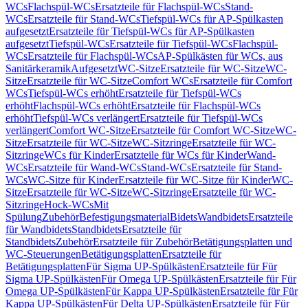
WCs
Flachspül-WCs
Ersatzteile für Flachspül-WCs
Stand-
WCs
Ersatzteile für Stand-WCs
Tiefspül-WCs für AP-Spülkasten
aufgesetzt
Ersatzteile für Tiefspül-WCs für AP-Spülkasten
aufgesetzt
Tiefspül-WCs
Ersatzteile für Tiefspül-WCs
Flachspül-
WCs
Ersatzteile für Flachspül-WCs
AP-Spülkästen für WCs, aus
Sanitärkeramik
Aufgesetzt
WC-Sitze
Ersatzteile für WC-Sitze
WC-
Sitze
Ersatzteile für WC-Sitze
Comfort WCs
Ersatzteile für Comfort
WCs
Tiefspül-WCs erhöht
Ersatzteile für Tiefspül-WCs
erhöht
Flachspül-WCs erhöht
Ersatzteile für Flachspül-WCs
erhöht
Tiefspül-WCs verlängert
Ersatzteile für Tiefspül-WCs
verlängert
Comfort WC-Sitze
Ersatzteile für Comfort WC-Sitze
WC-
Sitze
Ersatzteile für WC-Sitze
WC-Sitzringe
Ersatzteile für WC-
Sitzringe
WCs für Kinder
Ersatzteile für WCs für Kinder
Wand-
WCs
Ersatzteile für Wand-WCs
Stand-WCs
Ersatzteile für Stand-
WCs
WC-Sitze für Kinder
Ersatzteile für WC-Sitze für Kinder
WC-
Sitze
Ersatzteile für WC-Sitze
WC-Sitzringe
Ersatzteile für WC-
Sitzringe
Hock-WCs
Mit
Spülung
Zubehör
Befestigungsmaterial
Bidets
Wandbidets
Ersatzteile
für Wandbidets
Standbidets
Ersatzteile für
Standbidets
Zubehör
Ersatzteile für Zubehör
Betätigungsplatten und
WC-Steuerungen
Betätigungsplatten
Ersatzteile für
Betätigungsplatten
Für Sigma UP-Spülkästen
Ersatzteile für Für
Sigma UP-Spülkästen
Für Omega UP-Spülkästen
Ersatzteile für Für
Omega UP-Spülkästen
Für Kappa UP-Spülkästen
Ersatzteile für Für
Kappa UP-Spülkästen
Für Delta UP-Spülkästen
Ersatzteile für Für