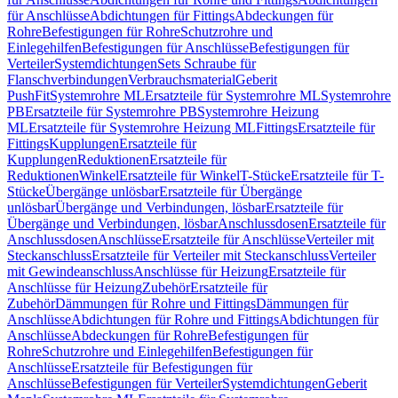
für Anschlüsse
Abdichtungen für Fittings
Abdeckungen für
Rohre
Befestigungen für Rohre
Schutzrohre und
Einlegehilfen
Befestigungen für Anschlüsse
Befestigungen für
Verteiler
Systemdichtungen
Sets Schraube für
Flanschverbindungen
Verbrauchsmaterial
Geberit
PushFit
Systemrohre ML
Ersatzteile für Systemrohre ML
Systemrohre
PB
Ersatzteile für Systemrohre PB
Systemrohre Heizung
ML
Ersatzteile für Systemrohre Heizung ML
Fittings
Ersatzteile für
Fittings
Kupplungen
Ersatzteile für
Kupplungen
Reduktionen
Ersatzteile für
Reduktionen
Winkel
Ersatzteile für Winkel
T-Stücke
Ersatzteile für T-
Stücke
Übergänge unlösbar
Ersatzteile für Übergänge
unlösbar
Übergänge und Verbindungen, lösbar
Ersatzteile für
Übergänge und Verbindungen, lösbar
Anschlussdosen
Ersatzteile für
Anschlussdosen
Anschlüsse
Ersatzteile für Anschlüsse
Verteiler mit
Steckanschluss
Ersatzteile für Verteiler mit Steckanschluss
Verteiler
mit Gewindeanschluss
Anschlüsse für Heizung
Ersatzteile für
Anschlüsse für Heizung
Zubehör
Ersatzteile für
Zubehör
Dämmungen für Rohre und Fittings
Dämmungen für
Anschlüsse
Abdichtungen für Rohre und Fittings
Abdichtungen für
Anschlüsse
Abdeckungen für Rohre
Befestigungen für
Rohre
Schutzrohre und Einlegehilfen
Befestigungen für
Anschlüsse
Ersatzteile für Befestigungen für
Anschlüsse
Befestigungen für Verteiler
Systemdichtungen
Geberit