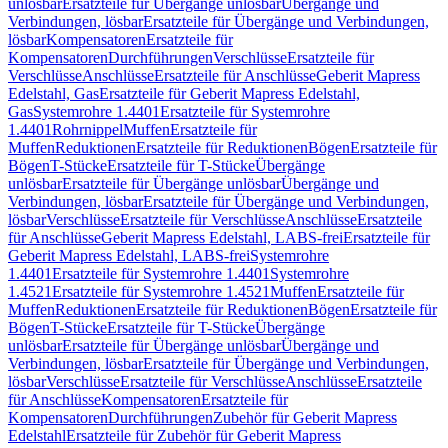
unlösbar
Ersatzteile für Übergänge unlösbar
Übergänge und
Verbindungen, lösbar
Ersatzteile für Übergänge und Verbindungen,
lösbar
Kompensatoren
Ersatzteile für
Kompensatoren
Durchführungen
Verschlüsse
Ersatzteile für
Verschlüsse
Anschlüsse
Ersatzteile für Anschlüsse
Geberit Mapress
Edelstahl, Gas
Ersatzteile für Geberit Mapress Edelstahl,
Gas
Systemrohre 1.4401
Ersatzteile für Systemrohre
1.4401
Rohrnippel
Muffen
Ersatzteile für
Muffen
Reduktionen
Ersatzteile für Reduktionen
Bögen
Ersatzteile für
Bögen
T-Stücke
Ersatzteile für T-Stücke
Übergänge
unlösbar
Ersatzteile für Übergänge unlösbar
Übergänge und
Verbindungen, lösbar
Ersatzteile für Übergänge und Verbindungen,
lösbar
Verschlüsse
Ersatzteile für Verschlüsse
Anschlüsse
Ersatzteile
für Anschlüsse
Geberit Mapress Edelstahl, LABS-frei
Ersatzteile für
Geberit Mapress Edelstahl, LABS-frei
Systemrohre
1.4401
Ersatzteile für Systemrohre 1.4401
Systemrohre
1.4521
Ersatzteile für Systemrohre 1.4521
Muffen
Ersatzteile für
Muffen
Reduktionen
Ersatzteile für Reduktionen
Bögen
Ersatzteile für
Bögen
T-Stücke
Ersatzteile für T-Stücke
Übergänge
unlösbar
Ersatzteile für Übergänge unlösbar
Übergänge und
Verbindungen, lösbar
Ersatzteile für Übergänge und Verbindungen,
lösbar
Verschlüsse
Ersatzteile für Verschlüsse
Anschlüsse
Ersatzteile
für Anschlüsse
Kompensatoren
Ersatzteile für
Kompensatoren
Durchführungen
Zubehör für Geberit Mapress
Edelstahl
Ersatzteile für Zubehör für Geberit Mapress