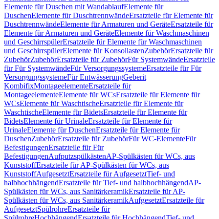
Elemente für Duschen mit Wandablauf
Elemente für
Duschen
Elemente für Duschtrennwände
Ersatzteile für Elemente für
Duschtrennwände
Elemente für Armaturen und Geräte
Ersatzteile für
Elemente für Armaturen und Geräte
Elemente für Waschmaschinen
und Geschirrspüler
Ersatzteile für Elemente für Waschmaschinen
und Geschirrspüler
Elemente für Konsollasten
Zubehör
Ersatzteile für
Zubehör
Zubehör
Ersatzteile für Zubehör
Für Systemwände
Ersatzteile
für Für Systemwände
Für Versorgungssysteme
Ersatzteile für Für
Versorgungssysteme
Für Entwässerung
Geberit
Kombifix
Montageelemente
Ersatzteile für
Montageelemente
Elemente für WCs
Ersatzteile für Elemente für
WCs
Elemente für Waschtische
Ersatzteile für Elemente für
Waschtische
Elemente für Bidets
Ersatzteile für Elemente für
Bidets
Elemente für Urinale
Ersatzteile für Elemente für
Urinale
Elemente für Duschen
Ersatzteile für Elemente für
Duschen
Zubehör
Ersatzteile für Zubehör
Für WC-Elemente
Für
Befestigungen
Ersatzteile für Für
Befestigungen
Aufputzspülkästen
AP-Spülkästen für WCs, aus
Kunststoff
Ersatzteile für AP-Spülkästen für WCs, aus
Kunststoff
Aufgesetzt
Ersatzteile für Aufgesetzt
Tief- und
halbhochhängend
Ersatzteile für Tief- und halbhochhängend
AP-
Spülkästen für WCs, aus Sanitärkeramik
Ersatzteile für AP-
Spülkästen für WCs, aus Sanitärkeramik
Aufgesetzt
Ersatzteile für
Aufgesetzt
Spülrohre
Ersatzteile für
Spülrohre
Hochhängend
Ersatzteile für Hochhängend
Tief- und