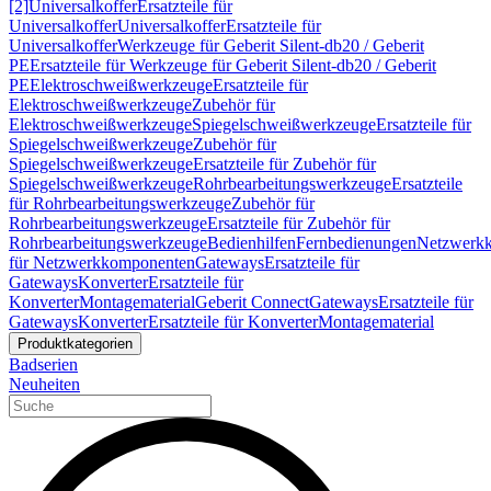
[2]
Universalkoffer
Ersatzteile für
Universalkoffer
Universalkoffer
Ersatzteile für
Universalkoffer
Werkzeuge für Geberit Silent-db20 / Geberit
PE
Ersatzteile für Werkzeuge für Geberit Silent-db20 / Geberit
PE
Elektroschweißwerkzeuge
Ersatzteile für
Elektroschweißwerkzeuge
Zubehör für
Elektroschweißwerkzeuge
Spiegelschweißwerkzeuge
Ersatzteile für
Spiegelschweißwerkzeuge
Zubehör für
Spiegelschweißwerkzeuge
Ersatzteile für Zubehör für
Spiegelschweißwerkzeuge
Rohrbearbeitungswerkzeuge
Ersatzteile
für Rohrbearbeitungswerkzeuge
Zubehör für
Rohrbearbeitungswerkzeuge
Ersatzteile für Zubehör für
Rohrbearbeitungswerkzeuge
Bedienhilfen
Fernbedienungen
Netzwerk
für Netzwerkkomponenten
Gateways
Ersatzteile für
Gateways
Konverter
Ersatzteile für
Konverter
Montagematerial
Geberit Connect
Gateways
Ersatzteile für
Gateways
Konverter
Ersatzteile für Konverter
Montagematerial
Produktkategorien
Badserien
Neuheiten