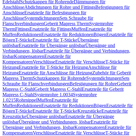
Edelstahl
Schutzkappen für Rohrende
Dämmungen für
Anschlüsse
Abdichtungen für Rohre und Fittings
Befestigungen für
Anschlüsse
Ersatzteile für Befestigungen für
Anschlüsse
Systemdichtungen
Sets Schraube für
Flanschverbindungen
Geberit Mapress Therm
Systemrohre
Therm
Fittings
Ersatzteile für Fittings
Muffen
Ersatzteile für
Muffen
Reduktionen
Ersatzteile für Reduktionen
Bögen
Ersatzteile für
Bögen
T-Stücke
Ersatzteile für T-Stücke
Übergänge
unlösbar
Ersatzteile für Übergänge unlösbar
Übergänge und
Verbindungen, lösbar
Ersatzteile für Übergänge und Verbindungen,
lösbar
Kompensatoren
Ersatzteile für
Kompensatoren
Verschlüsse
Ersatzteile für Verschlüsse
T-Stücke für
Heizung
Ersatzteile für T-Stücke für Heizung
Anschlüsse für
Heizung
Ersatzteile für Anschlüsse für Heizung
Zubehör für Geberit
Mapress Therm
Schutzkappen für Rohrende
Systemdichtungen
Sets
Schraube für Flanschverbindungen
Befestigungen für Rohre
Geberit
Mapress C-Stahl
Geberit Mapress C-Stahl
Ersatzteile für Geberit
Mapress C-Stahl
Systemrohre 1.0034
Systemrohre
1.0215
Rohrnippel
Muffen
Ersatzteile für
Muffen
Reduktionen
Ersatzteile für Reduktionen
Bögen
Ersatzteile für
Bögen
T-Stücke
Ersatzteile für T-Stücke
Kreuzstücke
Ersatzteile für
Kreuzstücke
Übergänge unlösbar
Ersatzteile für Übergänge
unlösbar
Übergänge und Verbindungen, lösbar
Ersatzteile für
Übergänge und Verbindungen, lösbar
Kompensatoren
Ersatzteile für
Kompensatoren
Verschlüsse
Ersatzteile für Verschlüsse
T-Stücke für