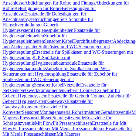
Anschlüsse
Abdichtungen für Rohre und Fittings
Abdeckungen für
Rohre
Befestigungen für Rohre
Befestigungen für
Anschlüsse
Ersatzteile für Befestigungen für
Anschlüsse
Systemdichtungen
Sets Schraube für
Flanschverbindungen
Geberit
Hygienesystem
Hygienespüleinheiten
Ersatzteile für
Hygienespüleinheiten
Zubehör für
Hygienespüleinheiten
Sensoren
Kabel
Durchflussbegrenzer
Abdeckung
und Abdeckplatten
Spülkästen und WC-Steuerungen mit
Hygienespülung
Ersatzteile für Spülkästen und WC-Steuerungen mit
Hygienespülung
UP-Spülkästen mit
Hygienespülung
Hygieneeinbaumodule
Ersatzteile für
Hygieneeinbaumodule
Zubehör für Spülkästen und WC-
Steuerungen mit Hygienespülung
Ersatzteile für Zubehör für
Spülkästen und WC-Steuerungen mit
Hygienespülung
Sensoren
Kabel
Netzteile
Ersatzteile für
Netzteile
Netzwerkkomponenten
Geberit Connect Zubehör für
Geberit Hygienesystem
Ersatzteile für Geberit Connect Zubehör für
Geberit Hygienesystem
Gateways
Ersatzteile für
Gateways
Konverter
Ersatzteile für
Konverter
Sensoren
Montagematerial
Rohrarmaturen
Geradsitzventile
Mi
Mapress Pressanschlüssen
Schrägsitzventile
Ersatzteile für
Schrägsitzventile
Mit FlowFit Pressanschlüssen
Ersatzteile für Mit
FlowFit Pressanschlüssen
Mit Mepla Pressanschlüssen
Ersatzteile für
Mit Mepla Pressanschlüssen
Mit Mapress