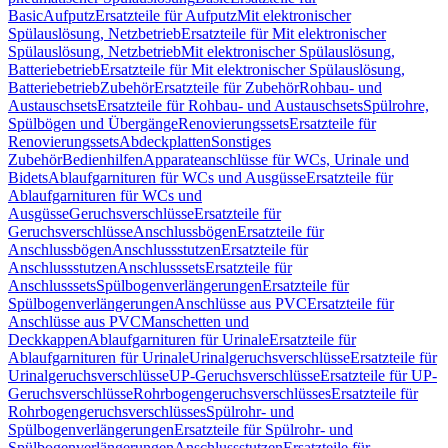
Basic
Aufputz
Ersatzteile für Aufputz
Mit elektronischer
Spülauslösung, Netzbetrieb
Ersatzteile für Mit elektronischer
Spülauslösung, Netzbetrieb
Mit elektronischer Spülauslösung,
Batteriebetrieb
Ersatzteile für Mit elektronischer Spülauslösung,
Batteriebetrieb
Zubehör
Ersatzteile für Zubehör
Rohbau- und
Austauschsets
Ersatzteile für Rohbau- und Austauschsets
Spülrohre,
Spülbögen und Übergänge
Renovierungssets
Ersatzteile für
Renovierungssets
Abdeckplatten
Sonstiges
Zubehör
Bedienhilfen
Apparateanschlüsse für WCs, Urinale und
Bidets
Ablaufgarnituren für WCs und Ausgüsse
Ersatzteile für
Ablaufgarnituren für WCs und
Ausgüsse
Geruchsverschlüsse
Ersatzteile für
Geruchsverschlüsse
Anschlussbögen
Ersatzteile für
Anschlussbögen
Anschlussstutzen
Ersatzteile für
Anschlussstutzen
Anschlusssets
Ersatzteile für
Anschlusssets
Spülbogenverlängerungen
Ersatzteile für
Spülbogenverlängerungen
Anschlüsse aus PVC
Ersatzteile für
Anschlüsse aus PVC
Manschetten und
Deckkappen
Ablaufgarnituren für Urinale
Ersatzteile für
Ablaufgarnituren für Urinale
Urinalgeruchsverschlüsse
Ersatzteile für
Urinalgeruchsverschlüsse
UP-Geruchsverschlüsse
Ersatzteile für UP-
Geruchsverschlüsse
Rohrbogengeruchsverschlüsses
Ersatzteile für
Rohrbogengeruchsverschlüsses
Spülrohr- und
Spülbogenverlängerungen
Ersatzteile für Spülrohr- und
Spülbogenverlängerungen
Anschlussstutzen
Ersatzteile für