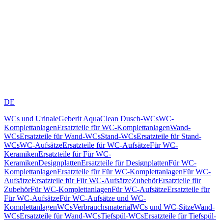
DE
WCs und Urinale
Geberit AquaClean Dusch-WCs
WC-
Komplettanlagen
Ersatzteile für WC-Komplettanlagen
Wand-
WCs
Ersatzteile für Wand-WCs
Stand-WCs
Ersatzteile für Stand-
WCs
WC-Aufsätze
Ersatzteile für WC-Aufsätze
Für WC-
Keramiken
Ersatzteile für Für WC-
Keramiken
Designplatten
Ersatzteile für Designplatten
Für WC-
Komplettanlagen
Ersatzteile für Für WC-Komplettanlagen
Für WC-
Aufsätze
Ersatzteile für Für WC-Aufsätze
Zubehör
Ersatzteile für
Zubehör
Für WC-Komplettanlagen
Für WC-Aufsätze
Ersatzteile für
Für WC-Aufsätze
Für WC-Aufsätze und WC-
Komplettanlagen
WCs
Verbrauchsmaterial
WCs und WC-Sitze
Wand-
WCs
Ersatzteile für Wand-WCs
Tiefspül-WCs
Ersatzteile für Tiefspül-