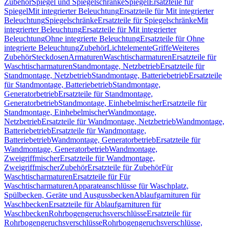
Zubehör
Spiegel und Spiegelschränke
Spiegel
Ersatzteile für
Spiegel
Mit integrierter Beleuchtung
Ersatzteile für Mit integrierter
Beleuchtung
Spiegelschränke
Ersatzteile für Spiegelschränke
Mit
integrierter Beleuchtung
Ersatzteile für Mit integrierter
Beleuchtung
Ohne integrierte Beleuchtung
Ersatzteile für Ohne
integrierte Beleuchtung
Zubehör
Lichtelemente
Griffe
Weiteres
Zubehör
Steckdosen
Armaturen
Waschtischarmaturen
Ersatzteile für
Waschtischarmaturen
Standmontage, Netzbetrieb
Ersatzteile für
Standmontage, Netzbetrieb
Standmontage, Batteriebetrieb
Ersatzteile
für Standmontage, Batteriebetrieb
Standmontage,
Generatorbetrieb
Ersatzteile für Standmontage,
Generatorbetrieb
Standmontage, Einhebelmischer
Ersatzteile für
Standmontage, Einhebelmischer
Wandmontage,
Netzbetrieb
Ersatzteile für Wandmontage, Netzbetrieb
Wandmontage,
Batteriebetrieb
Ersatzteile für Wandmontage,
Batteriebetrieb
Wandmontage, Generatorbetrieb
Ersatzteile für
Wandmontage, Generatorbetrieb
Wandmontage,
Zweigriffmischer
Ersatzteile für Wandmontage,
Zweigriffmischer
Zubehör
Ersatzteile für Zubehör
Für
Waschtischarmaturen
Ersatzteile für Für
Waschtischarmaturen
Apparateanschlüsse für Waschplatz,
Spülbecken, Geräte und Ausgussbecken
Ablaufgarnituren für
Waschbecken
Ersatzteile für Ablaufgarnituren für
Waschbecken
Rohrbogengeruchsverschlüsse
Ersatzteile für
Rohrbogengeruchsverschlüsse
Rohrbogengeruchsverschlüsse,