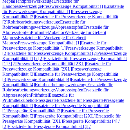
Mepla
Handpresswerkzeuge
Ersatzteile für
Handpresswerkzeuge
Presswerkzeuge Kompatibilität [1]
Ersatzteile
für Presswerkzeuge Kompatibilität [1]
Presswerkzeuge
Kompatibilität [2]
Ersatzteile für Presswerkzeuge Kompatibilität
[2]
Rohrbearbeitungswerkzeuge
Ersatzteile für
Rohrbearbeitungswerkzeuge
Abpressstopfen
Ersatzteile für
Abpressstopfen
Prüfmittel
Zubehör
Werkzeuge für Geberit
Mapress
Ersatzteile für Werkzeuge für Geberit
Mapress
Presswerkzeuge Kompatibilität [1]
Ersatzteile für
Presswerkzeuge Kompatibilität [1]
Presswerkzeuge Kompatibilität
[2]
Ersatzteile für Presswerkzeuge Kompatibilität [2]
Presswerkzeuge
Kompatibilität [1] / [2]
Ersatzteile für Presswerkzeuge Kompatibilität
[1] / [2]
Presswerkzeuge Kompatibilität [2XL]
Ersatzteile für
Presswerkzeuge Kompatibilität [2XL]
Presswerkzeuge
Kompatibilität [3]
Ersatzteile für Presswerkzeuge Kompatibilität
[3]
Presswerkzeuge Kompatibilität [4]
Ersatzteile für Presswerkzeuge
Kompatibilität [4]
Rohrbearbeitungswerkzeuge
Ersatzteile für
Rohrbearbeitungswerkzeuge
Abpressstopfen
Ersatzteile für
Abpressstopfen
Prüfmittel
Ersatzteile für
Prüfmittel
Zubehör
Pressgeräte
Ersatzteile für Pressgeräte
Pressgeräte
Kompatibilität [1]
Ersatzteile für Pressgeräte Kompatibilität
[1]
Pressgeräte Kompatibilität [2]
Ersatzteile für Pressgeräte
Kompatibilität [2]
Pressgeräte Kompatibilität [2XL]
Ersatzteile für
Pressgeräte Kompatibilität [2XL]
Pressgeräte Kompatibilität [4] /
[2]
Ersatzteile für Pressgeräte Kompatibilität [4] /