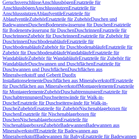
Geruchsverschlüsse
Anschlussbögen
Ersatzteile für
Anschlussbögen
Anschlussstutzen
Ersatzteile für
Anschlussstutzen
Ablaufventile
Ersatzteile für
Ablaufventile
Zubehör
Ersatzteile für Zubehör
Duschen und
Badewannen
Duschen
Bodenentwässerung für Duschen
Ersatzteile
für Bodenentwässerung für Duschen
Duschrinnen
Ersatzteile für
Duschrinnen
Zubehör für Duschrinnen
Ersatzteile für Zubehör für
Duschrinnen
Duschbodenabläufe
Ersatzteile für
Duschbodenabläufe
Zubehör für Duschbodenabläufe
Ersatzteile für
Zubehör für Duschbodenabläufe
Wandabläufe
Ersatzteile für
Wandabläufe
Zubehör für Wandabläufe
Ersatzteile für Zubehör für
Wandabläufe
Duschwannen und Duschflächen
Ersatzteile für
Duschwannen und Duschflächen
Duschflächen aus
Mineralwerkstoff und Geberit Duofix
Installationselemente
Duschflächen aus Mineralwerkstoff
Ersatzteile
für Duschflächen aus Mineralwerkstoff
Montageelemente
Ersatzteile
für Montageelemente
Zubehör
Duschabtrennungen
Ersatzteile für
Duschabtrennungen
Duschseitenwände für Walk-in-
Dusche
Ersatzteile für Duschseitenwände für Walk-in-
Dusche
Zubehör
Ersatzteile für Zubehör
Nischenablageboxen für
Duschen
Ersatzteile für Nischenablageboxen für
Duschen
Nischenablageboxen
Ersatzteile für
Nischenablageboxen
Zubehör
Badewannen
Badewannen aus
Mineralwerkstoff
Ersatzteile für Badewannen aus
Mineralwerkstoff
Badewannen für Babys
Ersatzteile für Badewannen