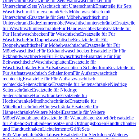
Unterschrank
Ersatzteile für Sets Handwaschbecken mit
Unterschrank
Sets Waschtisch mit Unterschrank
Ersatzteile für Sets
Waschtisch mit Unterschrank
Sets Möbelwaschtisch mit
Unterschrank
Ersatzteile für Sets Möbelwaschtisch mit
Unterschrank
Badezimmermöbel
Waschtischunterschränke
Ersatzteile
für Waschtischunterschränke
Für Handwaschbecken
Ersatzteile für
Für Handwaschbecken
Für Waschtische
Ersatzteile für Für
Waschtische
Für Doppelwaschtische
Ersatzteile für Für
Doppelwaschtische
Für Möbelwaschtische
Ersatzteile für Für
Möbelwaschtische
Für Eckhandwaschbecken
Ersatzteile für Für
Eckhandwaschbecken
Für Eckwaschtische
Ersatzteile für Für
Eckwaschtische
Waschtischplatten
Ersatzteile für
Waschtischplatten
Für Aufsatzwaschtisch Schalenform
Ersatzteile für
Für Aufsatzwaschtisch Schalenform
Für Aufsatzwaschtisch
rechteckig
Ersatzteile für Für Aufsatzwaschtisch
rechteckig
Seitenschränke
Ersatzteile für Seitenschränke
Niedrige
Seitenschränke
Ersatzteile für Niedrige
Seitenschränke
Hochschränke
Ersatzteile für
Hochschränke
Mittelhochschränke
Ersatzteile für
Mittelhochschränke
Hängeschränke
Ersatzteile für
Hängeschränke
Weitere Möbel
Ersatzteile für Weitere
Möbel
Wandablagen
Ersatzteile für Wandablagen
Zubehör
Ersatzteile
für Zubehör
Schubladeneinsätze und Ordnungsboxen
Handtuchhalter
und Handtuchhaken
Lichtelemente
Griffe
Sets
Füße
Magnettafeln
Steckdosen
Ersatzteile für Steckdosen
Weiteres