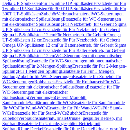
Delta UP-Spülkästen
Für Twinline UP-Spülkästen
Ersatzteile für Für
Twinline UP-Spülkästen
Für 300T UP-Spülkästen
Ersatzteile für Für
300T UP-Spülkästen
Zubehör
Verbrauchsmaterial
WC-Steuerungen
mit elektronischer Spülauslösung
Ersatzteile für WC-Steuerungen
mit elektronischer Spülauslösung
Für Netzbetrieb, für Geberit Sigma
UP-Spülkästen 12 cm
Ersatzteile für Für Netzbetrieb, für Geberit
Sigma UP-Spülkästen 12 cm
Für Netzbetrieb, für Geberit Omega
UP-Spülkästen 12 cm
Ersatzteile für Für Netzbetrieb, für Geberit
Omega UP-Spülkästen 12 cm
Für Batteriebetrieb, für Geberit Sigma
UP-Spülkästen 12 cm
Ersatzteile für Für Batteriebetrieb, für Geberit
Sigma UP-Spülkästen 12 cm
WC-Steuerungen mit pneumatischer
Spülauslösung
Ersatzteile für WC-Steuerungen mit pneumatischer
Spülauslösung
Für 2-Mengen-Spülung
Ersatzteile für Für 2-Mengen-
Spülung
Für 1-Mengen-Spülung
Ersatzteile für Für 1-Mengen-
Spülung
Zubehör für WC-Steuerungen
Ersatzteile für Zubehör für
WC-Steuerungen
Rohbausets
Ersatzteile für Rohbausets
Für WC-
Steuerungen mit elektronischer Spülauslösung
Ersatzteile für Für
WC-Steuerungen mit elektronischer
Spülauslösung
Verbindungen
Geberit Monolith
Sanitärmodule
Sanitärmodule für WCs
Ersatzteile für Sanitärmodule
für WCs
Für Wand-WCs
Ersatzteile für Für Wand-WCs
Für Stand-
WCs
Ersatzteile für Für Stand-WCs
Zubehör
Ersatzteile für
Zubehör
Verbrauchsmaterial
Urinale
Urinale, gespülter Betrieb, mit
Spülrand
Ersatzteile für Urinale, gespülter Betrieb, mit
Spülrand
Ohne Deckel
Ersatzteile für Ohne Deckel
Urinale, gespülter