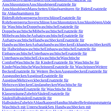
Anschlussstutzen
Anschlussbögen
Ersatzteile für
Anschlussbögen
Manschetten
Ablaufgarnituren für Bidets
Ersatzteile
für Ablaufgarnituren für
Bidets
Rohrbogengeruchsverschlüsse
Ersatzteile für
Rohrbogengeruchsverschlüsse
Anschlussstutzen
Anschlussbögen
Abde
für Waschtische
Doppelwaschtische
Ersatzteile für
Doppelwaschtische
Möbelwaschtische
Ersatzteile für
Möbelwaschtische
Aufsatzwaschtische
Ersatzteile für
Aufsatzwaschtische
Handwaschbecken
Ersatzteile für
Handwaschbecken
Aufsatzhandwaschbecken
Eckhandwaschbecken
H
für Halbeinbauwaschtische
Einbauwaschtische
Ersatzteile für
Einbauwaschtische
Unterbauwaschtische
Ersatzteile für
Unterbauwaschtische
Eckwaschtische
Waschtische
Comfort
Waschtische für Kinder
Ersatzteile für Waschtische für
Kinder
Waschtische
Waschrinnen
Ersatzteile für Waschrinnen
Weitere
Becken
Ersatzteile für Weitere Becken
Ausgussbecken
Ersatzteile für
Ausgussbecken
Ausgüsse
Ersatzteile für
Ausgüsse
Mehrzweckbecken
Ersatzteile für
Mehrzweckbecken
Gipsfangbecken
Waschtische für
Klassenräume
Ersatzteile für Waschtische für
Klassenräume
Zubehör
Säulen
Ersatzteile für
Säulen
Halbsäulen
Ersatzteile für
Halbsäulen
Zubehör
Ablaufkappen
Handtuchhalter
Befestigungsmateria
Waschtisch mit Unterschrank
Sets Handwaschbecken mit