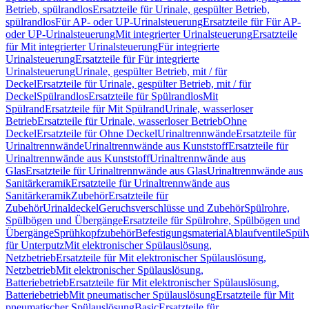
Betrieb, spülrandlos
Ersatzteile für Urinale, gespülter Betrieb,
spülrandlos
Für AP- oder UP-Urinalsteuerung
Ersatzteile für Für AP-
oder UP-Urinalsteuerung
Mit integrierter Urinalsteuerung
Ersatzteile
für Mit integrierter Urinalsteuerung
Für integrierte
Urinalsteuerung
Ersatzteile für Für integrierte
Urinalsteuerung
Urinale, gespülter Betrieb, mit / für
Deckel
Ersatzteile für Urinale, gespülter Betrieb, mit / für
Deckel
Spülrandlos
Ersatzteile für Spülrandlos
Mit
Spülrand
Ersatzteile für Mit Spülrand
Urinale, wasserloser
Betrieb
Ersatzteile für Urinale, wasserloser Betrieb
Ohne
Deckel
Ersatzteile für Ohne Deckel
Urinaltrennwände
Ersatzteile für
Urinaltrennwände
Urinaltrennwände aus Kunststoff
Ersatzteile für
Urinaltrennwände aus Kunststoff
Urinaltrennwände aus
Glas
Ersatzteile für Urinaltrennwände aus Glas
Urinaltrennwände aus
Sanitärkeramik
Ersatzteile für Urinaltrennwände aus
Sanitärkeramik
Zubehör
Ersatzteile für
Zubehör
Urinaldeckel
Geruchsverschlüsse und Zubehör
Spülrohre,
Spülbögen und Übergänge
Ersatzteile für Spülrohre, Spülbögen und
Übergänge
Sprühkopfzubehör
Befestigungsmaterial
Ablaufventile
Spülv
für Unterputz
Mit elektronischer Spülauslösung,
Netzbetrieb
Ersatzteile für Mit elektronischer Spülauslösung,
Netzbetrieb
Mit elektronischer Spülauslösung,
Batteriebetrieb
Ersatzteile für Mit elektronischer Spülauslösung,
Batteriebetrieb
Mit pneumatischer Spülauslösung
Ersatzteile für Mit
pneumatischer Spülauslösung
Basic
Ersatzteile für