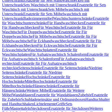
Unterschrank
Ersatzteile für Sets Handwaschbecken mit
Unterschrank
Sets Waschtisch mit Unterschrank
Ersatzteile für Sets
Waschtisch mit Unterschrank
Sets Möbelwaschtisch mit
Unterschrank
Ersatzteile für Sets Möbelwaschtisch mit
Unterschrank
Badezimmermöbel
Waschtischunterschränke
Ersatzteile
für Waschtischunterschränke
Für Handwaschbecken
Ersatzteile für
Für Handwaschbecken
Für Waschtische
Ersatzteile für Für
Waschtische
Für Doppelwaschtische
Ersatzteile für Für
Doppelwaschtische
Für Möbelwaschtische
Ersatzteile für Für
Möbelwaschtische
Für Eckhandwaschbecken
Ersatzteile für Für
Eckhandwaschbecken
Für Eckwaschtische
Ersatzteile für Für
Eckwaschtische
Waschtischplatten
Ersatzteile für
Waschtischplatten
Für Aufsatzwaschtisch Schalenform
Ersatzteile für
Für Aufsatzwaschtisch Schalenform
Für Aufsatzwaschtisch
rechteckig
Ersatzteile für Für Aufsatzwaschtisch
rechteckig
Seitenschränke
Ersatzteile für Seitenschränke
Niedrige
Seitenschränke
Ersatzteile für Niedrige
Seitenschränke
Hochschränke
Ersatzteile für
Hochschränke
Mittelhochschränke
Ersatzteile für
Mittelhochschränke
Hängeschränke
Ersatzteile für
Hängeschränke
Weitere Möbel
Ersatzteile für Weitere
Möbel
Wandablagen
Ersatzteile für Wandablagen
Zubehör
Ersatzteile
für Zubehör
Schubladeneinsätze und Ordnungsboxen
Handtuchhalter
und Handtuchhaken
Lichtelemente
Griffe
Sets
Füße
Magnettafeln
Steckdosen
Ersatzteile für Steckdosen
Weiteres