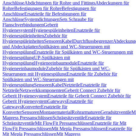
Anschlüsse
Abdichtungen für Rohre und Fittings
Abdeckungen für
Rohre
Befestigungen für Rohre
Befestigungen für
Anschlüsse
Ersatzteile für Befestigungen für
Anschlüsse
Systemdichtungen
Sets Schraube für
Flanschverbindungen
Geberit
Hygienesystem
Hygienespüleinheiten
Ersatzteile für
Hygienespüleinheiten
Zubehör für
Hygienespüleinheiten
Sensoren
Kabel
Durchflussbegrenzer
Abdeckung
und Abdeckplatten
Spülkästen und WC-Steuerungen mit
Hygienespülung
Ersatzteile für Spülkästen und WC-Steuerungen mit
Hygienespülung
UP-Spülkästen mit
Hygienespülung
Hygieneeinbaumodule
Ersatzteile für
Hygieneeinbaumodule
Zubehör für Spülkästen und WC-
Steuerungen mit Hygienespülung
Ersatzteile für Zubehör für
Spülkästen und WC-Steuerungen mit
Hygienespülung
Sensoren
Kabel
Netzteile
Ersatzteile für
Netzteile
Netzwerkkomponenten
Geberit Connect Zubehör für
Geberit Hygienesystem
Ersatzteile für Geberit Connect Zubehör für
Geberit Hygienesystem
Gateways
Ersatzteile für
Gateways
Konverter
Ersatzteile für
Konverter
Sensoren
Montagematerial
Rohrarmaturen
Geradsitzventile
Mi
Mapress Pressanschlüssen
Schrägsitzventile
Ersatzteile für
Schrägsitzventile
Mit FlowFit Pressanschlüssen
Ersatzteile für Mit
FlowFit Pressanschlüssen
Mit Mepla Pressanschlüssen
Ersatzteile für
Mit Mepla Pressanschlüssen
Mit Mapress