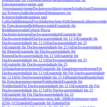
Entwässerungssysteme und
Versorgungssysteme
Deckenverschlusssysteme
Schallschutz
Dämmung
zur Körperschallentkopplung
Dämmungen zur
Körperschallentkopplung und
Luftschalldämmung
Feuchtigkeitsschutz
Abdichtungen
Lüftungsventile
für Entwässerung
Belüftungsventile
Ersatzteile für
Belüftungsventile
Geberit Pluvia
Dachentwässerung
Dachwassereinläufe
Ersatzteile für
Dachwassereinläufe
Dachwassereinläufe bis 12 l/s
Ersatzteile für
Dachwassereinläufe bis 12 l/s
Dachwassereinläufe bis 25
l/s
Ersatzteile für Dachwassereinläufe bis 25 l/s
Dachwassereinläufe
für Rinnen
Ersatzteile für Dachwassereinläufe für
Rinnen
Dachwassereinläufe bis 12 l/s
Ersatzteile für
Dachwassereinläufe bis 12 l/s
Dachwassereinläufe bis 25
l/s
Ersatzteile für Dachwassereinläufe bis 25
l/s
Dampfsperrenelemente
Ersatzteile für Dampfsperrenelemente
Für
Dachwassereinläufe bis 12 l/s
Ersatzteile für Für Dachwassereinläufe
bis 12 l/s
Für Dachwassereinläufe bis 25 l/s
Brandschutz
Brandschutz
für Entwässerungssysteme
Notüberläufe
Ersatzteile für
Notüberläufe
Für Dachwassereinläufe bis 12 l/s
Ersatzteile für Für
Dachwassereinläufe bis 12 l/s
Für Dachwassereinläufe bis 25
l/s
Ersatzteile für Für Dachwassereinläufe bis 25
l/s
Befestigung
Befestigungssystem d40–200
Befestigungssystem
d250–315
Zubehör
Ersatzteile für Zubehör
Für