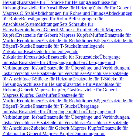
Heizung
Ersatzteile für T-Stücke für Heizung
Anschlüsse für
Heizung
Ersatzteile für Anschlüsse für Heizung
Zubehör für Geberit
Mapress C-Stahl
Abdichtungen für Rohre und Fittings
Abdeckungen
für Rohre
Befestigungen für Rohre
Befestigungen für
Anschlüsse
Systemdichtungen
Sets Schraube für
Flanschverbindungen
Geberit Mapress Kupfer
Geberit Mapress
Kupfer
Ersatzteile für Geberit Mapress Kupfer
Muffen
Ersatzteile für
Muffen
Reduktionen
Ersatzteile für Reduktionen
Bögen
Ersatzteile für
Bögen
T-Stücke
Ersatzteile für T-Stücke
Innenliegende
Zirkulation
Ersatzteile für Innenliegende
Zirkulation
Kreuzstücke
Ersatzteile für Kreuzstücke
Übergänge
unlösbar
Ersatzteile für Übergänge unlösbar
Übergänge und
Verbindungen, lösbar
Ersatzteile für Übergänge und Verbindungen,
lösbar
Verschlüsse
Ersatzteile für Verschlüsse
Anschlüsse
Ersatzteile
für Anschlüsse
T-Stücke für Heizung
Ersatzteile für T-Stücke für
Heizung
Anschlüsse für Heizung
Ersatzteile für Anschlüsse für
Heizung
Geberit Mapress Kupfer, Gas
Ersatzteile für Geberit
Mapress Kupfer, Gas
Muffen
Ersatzteile für
Muffen
Reduktionen
Ersatzteile für Reduktionen
Bögen
Ersatzteile für
Bögen
T-Stücke
Ersatzteile für T-Stücke
Übergänge
unlösbar
Ersatzteile für Übergänge unlösbar
Übergänge und
Verbindungen, lösbar
Ersatzteile für Übergänge und Verbindungen,
lösbar
Verschlüsse
Ersatzteile für Verschlüsse
Anschlüsse
Ersatzteile
für Anschlüsse
Zubehör für Geberit Mapress Kupfer
Ersatzteile für
Zubehör für Geberit Mapress Kupfer
Dämmungen für