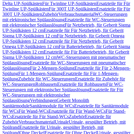
Delta UP-Spülkästen
Für Twinline UP-Spülkästen
Ersatzteile für Für
Twinline UP-Spülkästen
Für 300T UP-Spülkästen
Ersatzteile für Für
300T UP-Spülkästen
Zubehör
Verbrauchsmaterial
WC-Steuerungen
mit elektronischer Spülauslösung
Ersatzteile für WC-Steuerungen
mit elektronischer Spülauslösung
Für Netzbetrieb, für Geberit Sigma
UP-Spülkästen 12 cm
Ersatzteile für Für Netzbetrieb, für Geberit
Sigma UP-Spülkästen 12 cm
Für Netzbetrieb, für Geberit Omega
UP-Spülkästen 12 cm
Ersatzteile für Für Netzbetrieb, für Geberit
Omega UP-Spülkästen 12 cm
Für Batteriebetrieb, für Geberit Sigma
UP-Spülkästen 12 cm
Ersatzteile für Für Batteriebetrieb, für Geberit
Sigma UP-Spülkästen 12 cm
WC-Steuerungen mit pneumatischer
Spülauslösung
Ersatzteile für WC-Steuerungen mit pneumatischer
Spülauslösung
Für 2-Mengen-Spülung
Ersatzteile für Für 2-Mengen-
Spülung
Für 1-Mengen-Spülung
Ersatzteile für Für 1-Mengen-
Spülung
Zubehör für WC-Steuerungen
Ersatzteile für Zubehör für
WC-Steuerungen
Rohbausets
Ersatzteile für Rohbausets
Für WC-
Steuerungen mit elektronischer Spülauslösung
Ersatzteile für Für
WC-Steuerungen mit elektronischer
Spülauslösung
Verbindungen
Geberit Monolith
Sanitärmodule
Sanitärmodule für WCs
Ersatzteile für Sanitärmodule
für WCs
Für Wand-WCs
Ersatzteile für Für Wand-WCs
Für Stand-
WCs
Ersatzteile für Für Stand-WCs
Zubehör
Ersatzteile für
Zubehör
Verbrauchsmaterial
Urinale
Urinale, gespülter Betrieb, mit
Spülrand
Ersatzteile für Urinale, gespülter Betrieb, mit
Spülrand
Ohne Deckel
Ersatzteile für Ohne Deckel
Urinale, gespülter