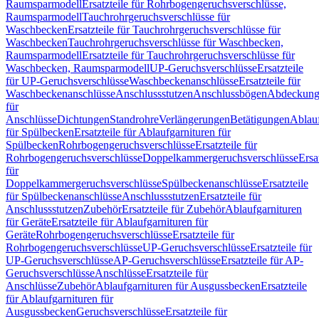
Raumsparmodell
Ersatzteile für Rohrbogengeruchsverschlüsse,
Raumsparmodell
Tauchrohrgeruchsverschlüsse für
Waschbecken
Ersatzteile für Tauchrohrgeruchsverschlüsse für
Waschbecken
Tauchrohrgeruchsverschlüsse für Waschbecken,
Raumsparmodell
Ersatzteile für Tauchrohrgeruchsverschlüsse für
Waschbecken, Raumsparmodell
UP-Geruchsverschlüsse
Ersatzteile
für UP-Geruchsverschlüsse
Waschbeckenanschlüsse
Ersatzteile für
Waschbeckenanschlüsse
Anschlussstutzen
Anschlussbögen
Abdeckung
für
Anschlüsse
Dichtungen
Standrohre
Verlängerungen
Betätigungen
Ablauf
für Spülbecken
Ersatzteile für Ablaufgarnituren für
Spülbecken
Rohrbogengeruchsverschlüsse
Ersatzteile für
Rohrbogengeruchsverschlüsse
Doppelkammergeruchsverschlüsse
Ersa
für
Doppelkammergeruchsverschlüsse
Spülbeckenanschlüsse
Ersatzteile
für Spülbeckenanschlüsse
Anschlussstutzen
Ersatzteile für
Anschlussstutzen
Zubehör
Ersatzteile für Zubehör
Ablaufgarnituren
für Geräte
Ersatzteile für Ablaufgarnituren für
Geräte
Rohrbogengeruchsverschlüsse
Ersatzteile für
Rohrbogengeruchsverschlüsse
UP-Geruchsverschlüsse
Ersatzteile für
UP-Geruchsverschlüsse
AP-Geruchsverschlüsse
Ersatzteile für AP-
Geruchsverschlüsse
Anschlüsse
Ersatzteile für
Anschlüsse
Zubehör
Ablaufgarnituren für Ausgussbecken
Ersatzteile
für Ablaufgarnituren für
Ausgussbecken
Geruchsverschlüsse
Ersatzteile für