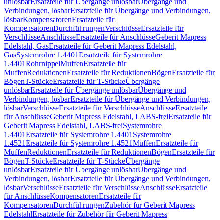
unlösbar
Ersatzteile für Übergänge unlösbar
Übergänge und
Verbindungen, lösbar
Ersatzteile für Übergänge und Verbindungen,
lösbar
Kompensatoren
Ersatzteile für
Kompensatoren
Durchführungen
Verschlüsse
Ersatzteile für
Verschlüsse
Anschlüsse
Ersatzteile für Anschlüsse
Geberit Mapress
Edelstahl, Gas
Ersatzteile für Geberit Mapress Edelstahl,
Gas
Systemrohre 1.4401
Ersatzteile für Systemrohre
1.4401
Rohrnippel
Muffen
Ersatzteile für
Muffen
Reduktionen
Ersatzteile für Reduktionen
Bögen
Ersatzteile für
Bögen
T-Stücke
Ersatzteile für T-Stücke
Übergänge
unlösbar
Ersatzteile für Übergänge unlösbar
Übergänge und
Verbindungen, lösbar
Ersatzteile für Übergänge und Verbindungen,
lösbar
Verschlüsse
Ersatzteile für Verschlüsse
Anschlüsse
Ersatzteile
für Anschlüsse
Geberit Mapress Edelstahl, LABS-frei
Ersatzteile für
Geberit Mapress Edelstahl, LABS-frei
Systemrohre
1.4401
Ersatzteile für Systemrohre 1.4401
Systemrohre
1.4521
Ersatzteile für Systemrohre 1.4521
Muffen
Ersatzteile für
Muffen
Reduktionen
Ersatzteile für Reduktionen
Bögen
Ersatzteile für
Bögen
T-Stücke
Ersatzteile für T-Stücke
Übergänge
unlösbar
Ersatzteile für Übergänge unlösbar
Übergänge und
Verbindungen, lösbar
Ersatzteile für Übergänge und Verbindungen,
lösbar
Verschlüsse
Ersatzteile für Verschlüsse
Anschlüsse
Ersatzteile
für Anschlüsse
Kompensatoren
Ersatzteile für
Kompensatoren
Durchführungen
Zubehör für Geberit Mapress
Edelstahl
Ersatzteile für Zubehör für Geberit Mapress