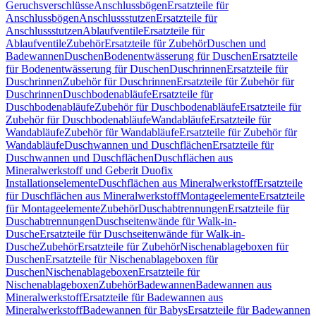
Geruchsverschlüsse
Anschlussbögen
Ersatzteile für
Anschlussbögen
Anschlussstutzen
Ersatzteile für
Anschlussstutzen
Ablaufventile
Ersatzteile für
Ablaufventile
Zubehör
Ersatzteile für Zubehör
Duschen und
Badewannen
Duschen
Bodenentwässerung für Duschen
Ersatzteile
für Bodenentwässerung für Duschen
Duschrinnen
Ersatzteile für
Duschrinnen
Zubehör für Duschrinnen
Ersatzteile für Zubehör für
Duschrinnen
Duschbodenabläufe
Ersatzteile für
Duschbodenabläufe
Zubehör für Duschbodenabläufe
Ersatzteile für
Zubehör für Duschbodenabläufe
Wandabläufe
Ersatzteile für
Wandabläufe
Zubehör für Wandabläufe
Ersatzteile für Zubehör für
Wandabläufe
Duschwannen und Duschflächen
Ersatzteile für
Duschwannen und Duschflächen
Duschflächen aus
Mineralwerkstoff und Geberit Duofix
Installationselemente
Duschflächen aus Mineralwerkstoff
Ersatzteile
für Duschflächen aus Mineralwerkstoff
Montageelemente
Ersatzteile
für Montageelemente
Zubehör
Duschabtrennungen
Ersatzteile für
Duschabtrennungen
Duschseitenwände für Walk-in-
Dusche
Ersatzteile für Duschseitenwände für Walk-in-
Dusche
Zubehör
Ersatzteile für Zubehör
Nischenablageboxen für
Duschen
Ersatzteile für Nischenablageboxen für
Duschen
Nischenablageboxen
Ersatzteile für
Nischenablageboxen
Zubehör
Badewannen
Badewannen aus
Mineralwerkstoff
Ersatzteile für Badewannen aus
Mineralwerkstoff
Badewannen für Babys
Ersatzteile für Badewannen