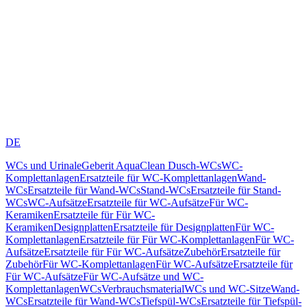
DE
WCs und Urinale
Geberit AquaClean Dusch-WCs
WC-
Komplettanlagen
Ersatzteile für WC-Komplettanlagen
Wand-
WCs
Ersatzteile für Wand-WCs
Stand-WCs
Ersatzteile für Stand-
WCs
WC-Aufsätze
Ersatzteile für WC-Aufsätze
Für WC-
Keramiken
Ersatzteile für Für WC-
Keramiken
Designplatten
Ersatzteile für Designplatten
Für WC-
Komplettanlagen
Ersatzteile für Für WC-Komplettanlagen
Für WC-
Aufsätze
Ersatzteile für Für WC-Aufsätze
Zubehör
Ersatzteile für
Zubehör
Für WC-Komplettanlagen
Für WC-Aufsätze
Ersatzteile für
Für WC-Aufsätze
Für WC-Aufsätze und WC-
Komplettanlagen
WCs
Verbrauchsmaterial
WCs und WC-Sitze
Wand-
WCs
Ersatzteile für Wand-WCs
Tiefspül-WCs
Ersatzteile für Tiefspül-