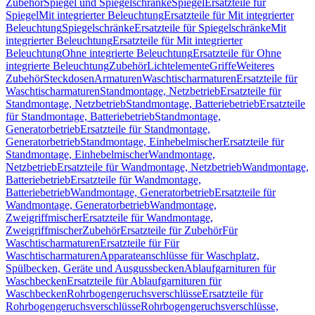
Zubehör
Spiegel und Spiegelschränke
Spiegel
Ersatzteile für
Spiegel
Mit integrierter Beleuchtung
Ersatzteile für Mit integrierter
Beleuchtung
Spiegelschränke
Ersatzteile für Spiegelschränke
Mit
integrierter Beleuchtung
Ersatzteile für Mit integrierter
Beleuchtung
Ohne integrierte Beleuchtung
Ersatzteile für Ohne
integrierte Beleuchtung
Zubehör
Lichtelemente
Griffe
Weiteres
Zubehör
Steckdosen
Armaturen
Waschtischarmaturen
Ersatzteile für
Waschtischarmaturen
Standmontage, Netzbetrieb
Ersatzteile für
Standmontage, Netzbetrieb
Standmontage, Batteriebetrieb
Ersatzteile
für Standmontage, Batteriebetrieb
Standmontage,
Generatorbetrieb
Ersatzteile für Standmontage,
Generatorbetrieb
Standmontage, Einhebelmischer
Ersatzteile für
Standmontage, Einhebelmischer
Wandmontage,
Netzbetrieb
Ersatzteile für Wandmontage, Netzbetrieb
Wandmontage,
Batteriebetrieb
Ersatzteile für Wandmontage,
Batteriebetrieb
Wandmontage, Generatorbetrieb
Ersatzteile für
Wandmontage, Generatorbetrieb
Wandmontage,
Zweigriffmischer
Ersatzteile für Wandmontage,
Zweigriffmischer
Zubehör
Ersatzteile für Zubehör
Für
Waschtischarmaturen
Ersatzteile für Für
Waschtischarmaturen
Apparateanschlüsse für Waschplatz,
Spülbecken, Geräte und Ausgussbecken
Ablaufgarnituren für
Waschbecken
Ersatzteile für Ablaufgarnituren für
Waschbecken
Rohrbogengeruchsverschlüsse
Ersatzteile für
Rohrbogengeruchsverschlüsse
Rohrbogengeruchsverschlüsse,