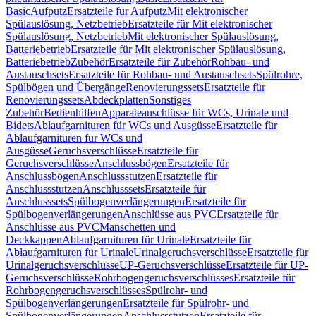
Basic
Aufputz
Ersatzteile für Aufputz
Mit elektronischer
Spülauslösung, Netzbetrieb
Ersatzteile für Mit elektronischer
Spülauslösung, Netzbetrieb
Mit elektronischer Spülauslösung,
Batteriebetrieb
Ersatzteile für Mit elektronischer Spülauslösung,
Batteriebetrieb
Zubehör
Ersatzteile für Zubehör
Rohbau- und
Austauschsets
Ersatzteile für Rohbau- und Austauschsets
Spülrohre,
Spülbögen und Übergänge
Renovierungssets
Ersatzteile für
Renovierungssets
Abdeckplatten
Sonstiges
Zubehör
Bedienhilfen
Apparateanschlüsse für WCs, Urinale und
Bidets
Ablaufgarnituren für WCs und Ausgüsse
Ersatzteile für
Ablaufgarnituren für WCs und
Ausgüsse
Geruchsverschlüsse
Ersatzteile für
Geruchsverschlüsse
Anschlussbögen
Ersatzteile für
Anschlussbögen
Anschlussstutzen
Ersatzteile für
Anschlussstutzen
Anschlusssets
Ersatzteile für
Anschlusssets
Spülbogenverlängerungen
Ersatzteile für
Spülbogenverlängerungen
Anschlüsse aus PVC
Ersatzteile für
Anschlüsse aus PVC
Manschetten und
Deckkappen
Ablaufgarnituren für Urinale
Ersatzteile für
Ablaufgarnituren für Urinale
Urinalgeruchsverschlüsse
Ersatzteile für
Urinalgeruchsverschlüsse
UP-Geruchsverschlüsse
Ersatzteile für UP-
Geruchsverschlüsse
Rohrbogengeruchsverschlüsses
Ersatzteile für
Rohrbogengeruchsverschlüsses
Spülrohr- und
Spülbogenverlängerungen
Ersatzteile für Spülrohr- und
Spülbogenverlängerungen
Anschlussstutzen
Ersatzteile für