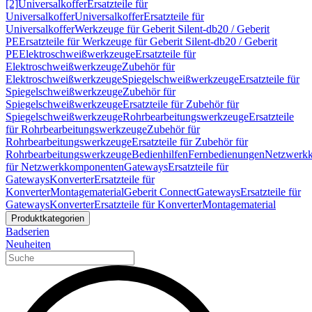
[2]
Universalkoffer
Ersatzteile für
Universalkoffer
Universalkoffer
Ersatzteile für
Universalkoffer
Werkzeuge für Geberit Silent-db20 / Geberit
PE
Ersatzteile für Werkzeuge für Geberit Silent-db20 / Geberit
PE
Elektroschweißwerkzeuge
Ersatzteile für
Elektroschweißwerkzeuge
Zubehör für
Elektroschweißwerkzeuge
Spiegelschweißwerkzeuge
Ersatzteile für
Spiegelschweißwerkzeuge
Zubehör für
Spiegelschweißwerkzeuge
Ersatzteile für Zubehör für
Spiegelschweißwerkzeuge
Rohrbearbeitungswerkzeuge
Ersatzteile
für Rohrbearbeitungswerkzeuge
Zubehör für
Rohrbearbeitungswerkzeuge
Ersatzteile für Zubehör für
Rohrbearbeitungswerkzeuge
Bedienhilfen
Fernbedienungen
Netzwerk
für Netzwerkkomponenten
Gateways
Ersatzteile für
Gateways
Konverter
Ersatzteile für
Konverter
Montagematerial
Geberit Connect
Gateways
Ersatzteile für
Gateways
Konverter
Ersatzteile für Konverter
Montagematerial
Produktkategorien
Badserien
Neuheiten