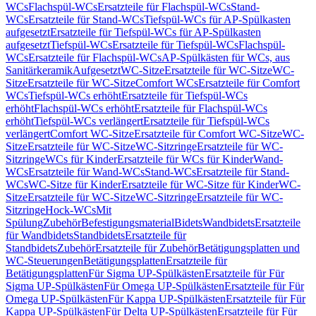
WCs
Flachspül-WCs
Ersatzteile für Flachspül-WCs
Stand-
WCs
Ersatzteile für Stand-WCs
Tiefspül-WCs für AP-Spülkasten
aufgesetzt
Ersatzteile für Tiefspül-WCs für AP-Spülkasten
aufgesetzt
Tiefspül-WCs
Ersatzteile für Tiefspül-WCs
Flachspül-
WCs
Ersatzteile für Flachspül-WCs
AP-Spülkästen für WCs, aus
Sanitärkeramik
Aufgesetzt
WC-Sitze
Ersatzteile für WC-Sitze
WC-
Sitze
Ersatzteile für WC-Sitze
Comfort WCs
Ersatzteile für Comfort
WCs
Tiefspül-WCs erhöht
Ersatzteile für Tiefspül-WCs
erhöht
Flachspül-WCs erhöht
Ersatzteile für Flachspül-WCs
erhöht
Tiefspül-WCs verlängert
Ersatzteile für Tiefspül-WCs
verlängert
Comfort WC-Sitze
Ersatzteile für Comfort WC-Sitze
WC-
Sitze
Ersatzteile für WC-Sitze
WC-Sitzringe
Ersatzteile für WC-
Sitzringe
WCs für Kinder
Ersatzteile für WCs für Kinder
Wand-
WCs
Ersatzteile für Wand-WCs
Stand-WCs
Ersatzteile für Stand-
WCs
WC-Sitze für Kinder
Ersatzteile für WC-Sitze für Kinder
WC-
Sitze
Ersatzteile für WC-Sitze
WC-Sitzringe
Ersatzteile für WC-
Sitzringe
Hock-WCs
Mit
Spülung
Zubehör
Befestigungsmaterial
Bidets
Wandbidets
Ersatzteile
für Wandbidets
Standbidets
Ersatzteile für
Standbidets
Zubehör
Ersatzteile für Zubehör
Betätigungsplatten und
WC-Steuerungen
Betätigungsplatten
Ersatzteile für
Betätigungsplatten
Für Sigma UP-Spülkästen
Ersatzteile für Für
Sigma UP-Spülkästen
Für Omega UP-Spülkästen
Ersatzteile für Für
Omega UP-Spülkästen
Für Kappa UP-Spülkästen
Ersatzteile für Für
Kappa UP-Spülkästen
Für Delta UP-Spülkästen
Ersatzteile für Für