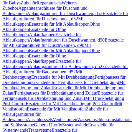
für Babys
Zubehör
Reparatursets
Weiteres
Zubehör
Apparateanschlüsse für Duschen und
Badewannen
Ablaufgarnituren für Duschwannen, d52
Ersatzteile für
Ablaufgarnituren für Duschwannen, d52
Mit
Ablaufkappen
Ersatzteile für Mit Ablaufkappen
Ohne
Ablaufkappen
Ersatzteile für Ohne
Ablaufkappen
Ablaufkappen
Ersatzteile für
Ablaufkappen
Ablaufgarnituren für Duschwannen, d90
Ersatzteile
für Ablaufgarnituren für Duschwannen, d90
Mit
Ablaufkappen
Ersatzteile für Mit Ablaufkappen
Ohne
Ablaufkappen
Ersatzteile für Ohne
Ablaufkappen
Ablaufkappen
Ersatzteile für
Ablaufkappen
Ablaufgarnituren für Badewannen, d52
Ersatzteile für
Ablaufgarnituren für Badewannen, d52
Mit
Drehbetätigung
Ersatzteile für Mit Drehbetätigung
Fertigbausets für
Drehbetätigung
Ersatzteile für Fertigbausets für Drehbetätigung
Mit
Drehbetätigung und Zulauf
Ersatzteile für Mit Drehbetätigung und
Zulauf
Fertigbausets für Drehbetätigung und Zulauf
Ersatzteile für
Fertigbausets für Drehbetätigung und Zulauf
Mit Druckbetätigung
PushControl
Ersatzteile für Mit Druckbetätigung PushControl
Mit
Ventilstopfen
Ersatzteile für Mit Ventilstopfen
Zubehör für
Ablaufgarnituren für
Badewannen
Anschlusssets
Ventilstopfen
Wasseranschlüsse
Installation
und Spülsysteme
Geberit Duofix
Systemwände
Ersatzteile für
Systemwände
Tragsysteme
Ersatzteile für