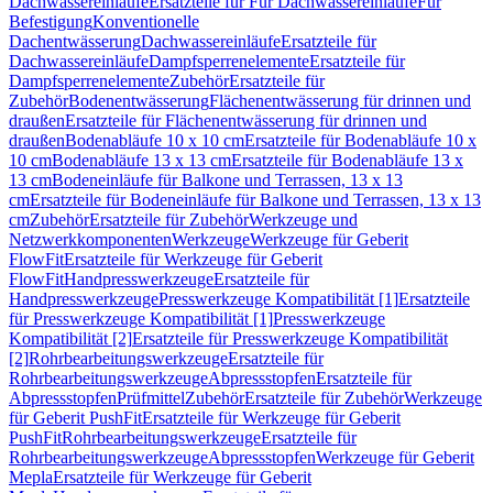
Dachwassereinläufe
Ersatzteile für Für Dachwassereinläufe
Für
Befestigung
Konventionelle
Dachentwässerung
Dachwassereinläufe
Ersatzteile für
Dachwassereinläufe
Dampfsperrenelemente
Ersatzteile für
Dampfsperrenelemente
Zubehör
Ersatzteile für
Zubehör
Bodenentwässerung
Flächenentwässerung für drinnen und
draußen
Ersatzteile für Flächenentwässerung für drinnen und
draußen
Bodenabläufe 10 x 10 cm
Ersatzteile für Bodenabläufe 10 x
10 cm
Bodenabläufe 13 x 13 cm
Ersatzteile für Bodenabläufe 13 x
13 cm
Bodeneinläufe für Balkone und Terrassen, 13 x 13
cm
Ersatzteile für Bodeneinläufe für Balkone und Terrassen, 13 x 13
cm
Zubehör
Ersatzteile für Zubehör
Werkzeuge und
Netzwerkkomponenten
Werkzeuge
Werkzeuge für Geberit
FlowFit
Ersatzteile für Werkzeuge für Geberit
FlowFit
Handpresswerkzeuge
Ersatzteile für
Handpresswerkzeuge
Presswerkzeuge Kompatibilität [1]
Ersatzteile
für Presswerkzeuge Kompatibilität [1]
Presswerkzeuge
Kompatibilität [2]
Ersatzteile für Presswerkzeuge Kompatibilität
[2]
Rohrbearbeitungswerkzeuge
Ersatzteile für
Rohrbearbeitungswerkzeuge
Abpressstopfen
Ersatzteile für
Abpressstopfen
Prüfmittel
Zubehör
Ersatzteile für Zubehör
Werkzeuge
für Geberit PushFit
Ersatzteile für Werkzeuge für Geberit
PushFit
Rohrbearbeitungswerkzeuge
Ersatzteile für
Rohrbearbeitungswerkzeuge
Abpressstopfen
Werkzeuge für Geberit
Mepla
Ersatzteile für Werkzeuge für Geberit