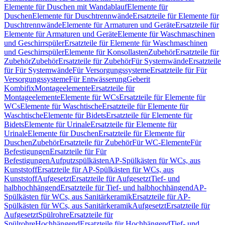
Elemente für Duschen mit Wandablauf
Elemente für
Duschen
Elemente für Duschtrennwände
Ersatzteile für Elemente für
Duschtrennwände
Elemente für Armaturen und Geräte
Ersatzteile für
Elemente für Armaturen und Geräte
Elemente für Waschmaschinen
und Geschirrspüler
Ersatzteile für Elemente für Waschmaschinen
und Geschirrspüler
Elemente für Konsollasten
Zubehör
Ersatzteile für
Zubehör
Zubehör
Ersatzteile für Zubehör
Für Systemwände
Ersatzteile
für Für Systemwände
Für Versorgungssysteme
Ersatzteile für Für
Versorgungssysteme
Für Entwässerung
Geberit
Kombifix
Montageelemente
Ersatzteile für
Montageelemente
Elemente für WCs
Ersatzteile für Elemente für
WCs
Elemente für Waschtische
Ersatzteile für Elemente für
Waschtische
Elemente für Bidets
Ersatzteile für Elemente für
Bidets
Elemente für Urinale
Ersatzteile für Elemente für
Urinale
Elemente für Duschen
Ersatzteile für Elemente für
Duschen
Zubehör
Ersatzteile für Zubehör
Für WC-Elemente
Für
Befestigungen
Ersatzteile für Für
Befestigungen
Aufputzspülkästen
AP-Spülkästen für WCs, aus
Kunststoff
Ersatzteile für AP-Spülkästen für WCs, aus
Kunststoff
Aufgesetzt
Ersatzteile für Aufgesetzt
Tief- und
halbhochhängend
Ersatzteile für Tief- und halbhochhängend
AP-
Spülkästen für WCs, aus Sanitärkeramik
Ersatzteile für AP-
Spülkästen für WCs, aus Sanitärkeramik
Aufgesetzt
Ersatzteile für
Aufgesetzt
Spülrohre
Ersatzteile für
Spülrohre
Hochhängend
Ersatzteile für Hochhängend
Tief- und