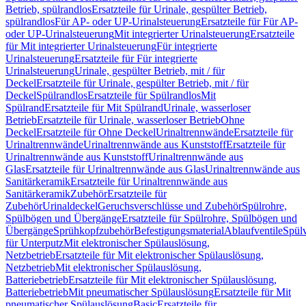
Betrieb, spülrandlos
Ersatzteile für Urinale, gespülter Betrieb,
spülrandlos
Für AP- oder UP-Urinalsteuerung
Ersatzteile für Für AP-
oder UP-Urinalsteuerung
Mit integrierter Urinalsteuerung
Ersatzteile
für Mit integrierter Urinalsteuerung
Für integrierte
Urinalsteuerung
Ersatzteile für Für integrierte
Urinalsteuerung
Urinale, gespülter Betrieb, mit / für
Deckel
Ersatzteile für Urinale, gespülter Betrieb, mit / für
Deckel
Spülrandlos
Ersatzteile für Spülrandlos
Mit
Spülrand
Ersatzteile für Mit Spülrand
Urinale, wasserloser
Betrieb
Ersatzteile für Urinale, wasserloser Betrieb
Ohne
Deckel
Ersatzteile für Ohne Deckel
Urinaltrennwände
Ersatzteile für
Urinaltrennwände
Urinaltrennwände aus Kunststoff
Ersatzteile für
Urinaltrennwände aus Kunststoff
Urinaltrennwände aus
Glas
Ersatzteile für Urinaltrennwände aus Glas
Urinaltrennwände aus
Sanitärkeramik
Ersatzteile für Urinaltrennwände aus
Sanitärkeramik
Zubehör
Ersatzteile für
Zubehör
Urinaldeckel
Geruchsverschlüsse und Zubehör
Spülrohre,
Spülbögen und Übergänge
Ersatzteile für Spülrohre, Spülbögen und
Übergänge
Sprühkopfzubehör
Befestigungsmaterial
Ablaufventile
Spülv
für Unterputz
Mit elektronischer Spülauslösung,
Netzbetrieb
Ersatzteile für Mit elektronischer Spülauslösung,
Netzbetrieb
Mit elektronischer Spülauslösung,
Batteriebetrieb
Ersatzteile für Mit elektronischer Spülauslösung,
Batteriebetrieb
Mit pneumatischer Spülauslösung
Ersatzteile für Mit
pneumatischer Spülauslösung
Basic
Ersatzteile für