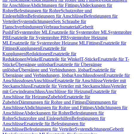
für Anschlüsse
Abdichtungen für Fittings
Abdeckungen für
Rohre
Befestigungen für Rohre
Schutzrohre und
Einlegehilfen
Befestigungen für Anschlüsse
Befestigungen für
Verteiler
Systemdichtungen
Sets Schraube für
Flanschverbindungen
Verbrauchsmaterial
Geberit
PushFit
Systemrohre ML
Ersatzteile für Systemrohre ML
Systemrohre
PB
Ersatzteile für Systemrohre PB
Systemrohre Heizung
ML
Ersatzteile für Systemrohre Heizung ML
Fittings
Ersatzteile für
Fittings
Kupplungen
Ersatzteile für
Kupplungen
Reduktionen
Ersatzteile für
Reduktionen
Winkel
Ersatzteile für Winkel
T-Stücke
Ersatzteile für T-
Stücke
Übergänge unlösbar
Ersatzteile für Übergänge
unlösbar
Übergänge und Verbindungen, lösbar
Ersatzteile für
Übergänge und Verbindungen, lösbar
Anschlussdosen
Ersatzteile für
Anschlussdosen
Anschlüsse
Ersatzteile für Anschlüsse
Verteiler mit
Steckanschluss
Ersatzteile für Verteiler mit Steckanschluss
Verteiler
mit Gewindeanschluss
Anschlüsse für Heizung
Ersatzteile für
Anschlüsse für Heizung
Zubehör
Ersatzteile für
Zubehör
Dämmungen für Rohre und Fittings
Dämmungen für
Anschlüsse
Abdichtungen für Rohre und Fittings
Abdichtungen für
Anschlüsse
Abdeckungen für Rohre
Befestigungen für
Rohre
Schutzrohre und Einlegehilfen
Befestigungen für
Anschlüsse
Ersatzteile für Befestigungen für
Anschlüsse
Befestigungen für Verteiler
Systemdichtungen
Geberit