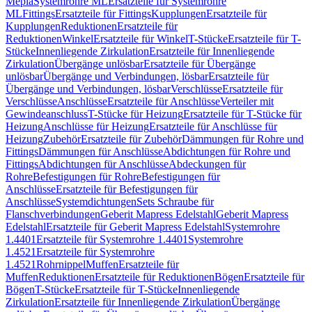
Mepla
Systemrohre ML
Ersatzteile für Systemrohre
ML
Fittings
Ersatzteile für Fittings
Kupplungen
Ersatzteile für
Kupplungen
Reduktionen
Ersatzteile für
Reduktionen
Winkel
Ersatzteile für Winkel
T-Stücke
Ersatzteile für T-
Stücke
Innenliegende Zirkulation
Ersatzteile für Innenliegende
Zirkulation
Übergänge unlösbar
Ersatzteile für Übergänge
unlösbar
Übergänge und Verbindungen, lösbar
Ersatzteile für
Übergänge und Verbindungen, lösbar
Verschlüsse
Ersatzteile für
Verschlüsse
Anschlüsse
Ersatzteile für Anschlüsse
Verteiler mit
Gewindeanschluss
T-Stücke für Heizung
Ersatzteile für T-Stücke für
Heizung
Anschlüsse für Heizung
Ersatzteile für Anschlüsse für
Heizung
Zubehör
Ersatzteile für Zubehör
Dämmungen für Rohre und
Fittings
Dämmungen für Anschlüsse
Abdichtungen für Rohre und
Fittings
Abdichtungen für Anschlüsse
Abdeckungen für
Rohre
Befestigungen für Rohre
Befestigungen für
Anschlüsse
Ersatzteile für Befestigungen für
Anschlüsse
Systemdichtungen
Sets Schraube für
Flanschverbindungen
Geberit Mapress Edelstahl
Geberit Mapress
Edelstahl
Ersatzteile für Geberit Mapress Edelstahl
Systemrohre
1.4401
Ersatzteile für Systemrohre 1.4401
Systemrohre
1.4521
Ersatzteile für Systemrohre
1.4521
Rohrnippel
Muffen
Ersatzteile für
Muffen
Reduktionen
Ersatzteile für Reduktionen
Bögen
Ersatzteile für
Bögen
T-Stücke
Ersatzteile für T-Stücke
Innenliegende
Zirkulation
Ersatzteile für Innenliegende Zirkulation
Übergänge