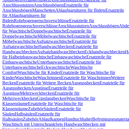
Anschlussstutzen
Anschlussbögen
Ersatzteile für
Anschlussbögen
Manschetten
Ablaufgarnituren für Bidets
Ersatzteile
für Ablaufgarnituren für
Bidets
Rohrbogengeruchsverschlüsse
Ersatzteile für
Rohrbogengeruchsverschlüsse
Anschlussstutzen
Anschlussbögen
Abde
für Waschtische
Doppelwaschtische
Ersatzteile für
Doppelwaschtische
Möbelwaschtische
Ersatzteile für
Möbelwaschtische
Aufsatzwaschtische
Ersatzteile für
Aufsatzwaschtische
Handwaschbecken
Ersatzteile für
Handwaschbecken
Aufsatzhandwaschbecken
Eckhandwaschbecken
H
für Halbeinbauwaschtische
Einbauwaschtische
Ersatzteile für
Einbauwaschtische
Unterbauwaschtische
Ersatzteile für
Unterbauwaschtische
Eckwaschtische
Waschtische
Comfort
Waschtische für Kinder
Ersatzteile für Waschtische für
Kinder
Waschtische
Waschrinnen
Ersatzteile für Waschrinnen
Weitere
Becken
Ersatzteile für Weitere Becken
Ausgussbecken
Ersatzteile für
Ausgussbecken
Ausgüsse
Ersatzteile für
Ausgüsse
Mehrzweckbecken
Ersatzteile für
Mehrzweckbecken
Gipsfangbecken
Waschtische für
Klassenräume
Ersatzteile für Waschtische für
Klassenräume
Zubehör
Säulen
Ersatzteile für
Säulen
Halbsäulen
Ersatzteile für
Halbsäulen
Zubehör
Ablaufkappen
Handtuchhalter
Befestigungsmateria
Waschtisch mit Unterschrank
Sets Handwaschbecken mit