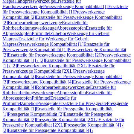
Mepla
Handpresswerkzeuge
Ersatzteile für
Handpresswerkzeuge
Presswerkzeuge Kompatibilität [1]
Ersatzteile
für Presswerkzeuge Kompatibilität [1]
Presswerkzeuge
Kompatibilität [2]
Ersatzteile für Presswerkzeuge Kompatibilität
[2]
Rohrbearbeitungswerkzeuge
Ersatzteile für
Rohrbearbeitungswerkzeuge
Abpressstopfen
Ersatzteile für
Abpressstopfen
Prüfmittel
Zubehör
Werkzeuge für Geberit
Mapress
Ersatzteile für Werkzeuge für Geberit
Mapress
Presswerkzeuge Kompatibilität [1]
Ersatzteile für
Presswerkzeuge Kompatibilität [1]
Presswerkzeuge Kompatibilität
[2]
Ersatzteile für Presswerkzeuge Kompatibilität [2]
Presswerkzeuge
Kompatibilität [1] / [2]
Ersatzteile für Presswerkzeuge Kompatibilität
[1] / [2]
Presswerkzeuge Kompatibilität [2XL]
Ersatzteile für
Presswerkzeuge Kompatibilität [2XL]
Presswerkzeuge
Kompatibilität [3]
Ersatzteile für Presswerkzeuge Kompatibilität
[3]
Presswerkzeuge Kompatibilität [4]
Ersatzteile für Presswerkzeuge
Kompatibilität [4]
Rohrbearbeitungswerkzeuge
Ersatzteile für
Rohrbearbeitungswerkzeuge
Abpressstopfen
Ersatzteile für
Abpressstopfen
Prüfmittel
Ersatzteile für
Prüfmittel
Zubehör
Pressgeräte
Ersatzteile für Pressgeräte
Pressgeräte
Kompatibilität [1]
Ersatzteile für Pressgeräte Kompatibilität
[1]
Pressgeräte Kompatibilität [2]
Ersatzteile für Pressgeräte
Kompatibilität [2]
Pressgeräte Kompatibilität [2XL]
Ersatzteile für
Pressgeräte Kompatibilität [2XL]
Pressgeräte Kompatibilität [4] /
[2]
Ersatzteile für Pressgeräte Kompatibilität [4] /