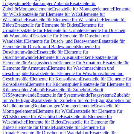
Tragsysteme
Beplankungen
Zubehör
Ersatzteile für
Zubehör
Montageelemente
Ersatzteile für Montageelemente
Elemente
für WCs
Ersatzteile für Elemente für WCs
Elemente für
Waschtische
Ersatzteile für Elemente für Waschtische
Elemente für
Bidets
Ersatzteile für Elemente für Bidets
Elemente für
Urinale
Ersatzteile für Elemente für Urinale
Elemente für Duschen
mit Wandablauf
Ersatzteile für Elemente für Duschen mit
Wandablauf
Elemente für Dusch- und Badewannen
Ersatzteile für
Elemente für Dusch- und Badewannen
Elemente für
Duschtrennwände
Ersatzteile für Elemente für
Duschtrennwände
Elemente für Ausgussbecken
Ersatzteile für
Elemente für Ausgussbecken
Elemente für Armaturen
Ersatzteile für
Elemente für Armaturen
Elemente für Waschmaschinen und
Geschirrspüler
Ersatzteile für Elemente für Waschmaschinen und
Geschirrspüler
Elemente für Konsollasten
Ersatzteile für Elemente für
Konsollasten
Elemente für Küchenspülen
Ersatzteile für Elemente für
Küchenspülen
Zubehör
Ersatzteile für Zubehör
Geberit
GIS
Systemwände
Ersatzteile für Systemwände
Tragsysteme
Zubehör
für Vorfertigung
Ersatzteile für Zubehör für Vorfertigung
Zubehör für
Schalldämmung
Beplankungen
Montageelemente
Ersatzteile für
Montageelemente
Elemente für WCs
Ersatzteile für Elemente für
WCs
Elemente für Waschtische
Ersatzteile für Elemente für
Waschtische
Elemente für Bidets
Ersatzteile für Elemente für
Bidets
Elemente für Urinale
Ersatzteile für Elemente für
Urinale
Elemente für Duschen mit Wandablauf
Ersatzteile für