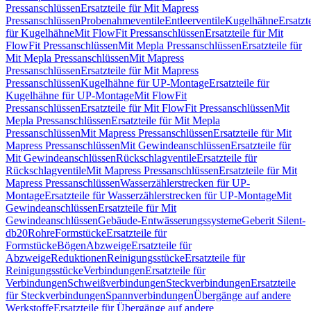
Pressanschlüssen
Ersatzteile für Mit Mapress
Pressanschlüssen
Probenahmeventile
Entleerventile
Kugelhähne
Ersatzt
für Kugelhähne
Mit FlowFit Pressanschlüssen
Ersatzteile für Mit
FlowFit Pressanschlüssen
Mit Mepla Pressanschlüssen
Ersatzteile für
Mit Mepla Pressanschlüssen
Mit Mapress
Pressanschlüssen
Ersatzteile für Mit Mapress
Pressanschlüssen
Kugelhähne für UP-Montage
Ersatzteile für
Kugelhähne für UP-Montage
Mit FlowFit
Pressanschlüssen
Ersatzteile für Mit FlowFit Pressanschlüssen
Mit
Mepla Pressanschlüssen
Ersatzteile für Mit Mepla
Pressanschlüssen
Mit Mapress Pressanschlüssen
Ersatzteile für Mit
Mapress Pressanschlüssen
Mit Gewindeanschlüssen
Ersatzteile für
Mit Gewindeanschlüssen
Rückschlagventile
Ersatzteile für
Rückschlagventile
Mit Mapress Pressanschlüssen
Ersatzteile für Mit
Mapress Pressanschlüssen
Wasserzählerstrecken für UP-
Montage
Ersatzteile für Wasserzählerstrecken für UP-Montage
Mit
Gewindeanschlüssen
Ersatzteile für Mit
Gewindeanschlüssen
Gebäude-Entwässerungssysteme
Geberit Silent-
db20
Rohre
Formstücke
Ersatzteile für
Formstücke
Bögen
Abzweige
Ersatzteile für
Abzweige
Reduktionen
Reinigungsstücke
Ersatzteile für
Reinigungsstücke
Verbindungen
Ersatzteile für
Verbindungen
Schweißverbindungen
Steckverbindungen
Ersatzteile
für Steckverbindungen
Spannverbindungen
Übergänge auf andere
Werkstoffe
Ersatzteile für Übergänge auf andere