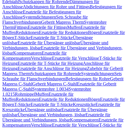
Edelstahl
Schutzkappen für Rohrende
Dämmungen für
Anschlüsse
Abdichtungen für Rohre und Fittings
Befestigungen für
Anschlüsse
Ersatzteile für Befestigungen für
Anschlüsse
Systemdichtungen
Sets Schraube für
Flanschverbindungen
Geberit Mapress Therm
Systemrohre
Therm
Fittings
Ersatzteile für Fittings
Muffen
Ersatzteile für
Muffen
Reduktionen
Ersatzteile für Reduktionen
Bögen
Ersatzteile für
Bögen
T-Stücke
Ersatzteile für T-Stücke
Übergänge
unlösbar
Ersatzteile für Übergänge unlösbar
Übergänge und
Verbindungen, lösbar
Ersatzteile für Übergänge und Verbindungen,
lösbar
Kompensatoren
Ersatzteile für
Kompensatoren
Verschlüsse
Ersatzteile für Verschlüsse
T-Stücke für
Heizung
Ersatzteile für T-Stücke für Heizung
Anschlüsse für
Heizung
Ersatzteile für Anschlüsse für Heizung
Zubehör für Geberit
Mapress Therm
Schutzkappen für Rohrende
Systemdichtungen
Sets
Schraube für Flanschverbindungen
Befestigungen für Rohre
Geberit
Mapress C-Stahl
Geberit Mapress C-Stahl
Ersatzteile für Geberit
Mapress C-Stahl
Systemrohre 1.0034
Systemrohre
1.0215
Rohrnippel
Muffen
Ersatzteile für
Muffen
Reduktionen
Ersatzteile für Reduktionen
Bögen
Ersatzteile für
Bögen
T-Stücke
Ersatzteile für T-Stücke
Kreuzstücke
Ersatzteile für
Kreuzstücke
Übergänge unlösbar
Ersatzteile für Übergänge
unlösbar
Übergänge und Verbindungen, lösbar
Ersatzteile für
Übergänge und Verbindungen, lösbar
Kompensatoren
Ersatzteile für
Kompensatoren
Verschlüsse
Ersatzteile für Verschlüsse
T-Stücke für