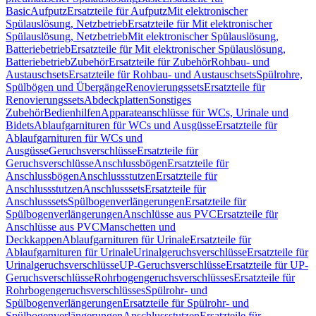
Basic
Aufputz
Ersatzteile für Aufputz
Mit elektronischer
Spülauslösung, Netzbetrieb
Ersatzteile für Mit elektronischer
Spülauslösung, Netzbetrieb
Mit elektronischer Spülauslösung,
Batteriebetrieb
Ersatzteile für Mit elektronischer Spülauslösung,
Batteriebetrieb
Zubehör
Ersatzteile für Zubehör
Rohbau- und
Austauschsets
Ersatzteile für Rohbau- und Austauschsets
Spülrohre,
Spülbögen und Übergänge
Renovierungssets
Ersatzteile für
Renovierungssets
Abdeckplatten
Sonstiges
Zubehör
Bedienhilfen
Apparateanschlüsse für WCs, Urinale und
Bidets
Ablaufgarnituren für WCs und Ausgüsse
Ersatzteile für
Ablaufgarnituren für WCs und
Ausgüsse
Geruchsverschlüsse
Ersatzteile für
Geruchsverschlüsse
Anschlussbögen
Ersatzteile für
Anschlussbögen
Anschlussstutzen
Ersatzteile für
Anschlussstutzen
Anschlusssets
Ersatzteile für
Anschlusssets
Spülbogenverlängerungen
Ersatzteile für
Spülbogenverlängerungen
Anschlüsse aus PVC
Ersatzteile für
Anschlüsse aus PVC
Manschetten und
Deckkappen
Ablaufgarnituren für Urinale
Ersatzteile für
Ablaufgarnituren für Urinale
Urinalgeruchsverschlüsse
Ersatzteile für
Urinalgeruchsverschlüsse
UP-Geruchsverschlüsse
Ersatzteile für UP-
Geruchsverschlüsse
Rohrbogengeruchsverschlüsses
Ersatzteile für
Rohrbogengeruchsverschlüsses
Spülrohr- und
Spülbogenverlängerungen
Ersatzteile für Spülrohr- und
Spülbogenverlängerungen
Anschlussstutzen
Ersatzteile für