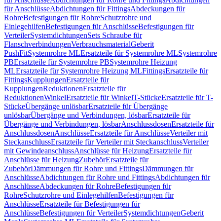
für Anschlüsse
Abdichtungen für Fittings
Abdeckungen für
Rohre
Befestigungen für Rohre
Schutzrohre und
Einlegehilfen
Befestigungen für Anschlüsse
Befestigungen für
Verteiler
Systemdichtungen
Sets Schraube für
Flanschverbindungen
Verbrauchsmaterial
Geberit
PushFit
Systemrohre ML
Ersatzteile für Systemrohre ML
Systemrohre
PB
Ersatzteile für Systemrohre PB
Systemrohre Heizung
ML
Ersatzteile für Systemrohre Heizung ML
Fittings
Ersatzteile für
Fittings
Kupplungen
Ersatzteile für
Kupplungen
Reduktionen
Ersatzteile für
Reduktionen
Winkel
Ersatzteile für Winkel
T-Stücke
Ersatzteile für T-
Stücke
Übergänge unlösbar
Ersatzteile für Übergänge
unlösbar
Übergänge und Verbindungen, lösbar
Ersatzteile für
Übergänge und Verbindungen, lösbar
Anschlussdosen
Ersatzteile für
Anschlussdosen
Anschlüsse
Ersatzteile für Anschlüsse
Verteiler mit
Steckanschluss
Ersatzteile für Verteiler mit Steckanschluss
Verteiler
mit Gewindeanschluss
Anschlüsse für Heizung
Ersatzteile für
Anschlüsse für Heizung
Zubehör
Ersatzteile für
Zubehör
Dämmungen für Rohre und Fittings
Dämmungen für
Anschlüsse
Abdichtungen für Rohre und Fittings
Abdichtungen für
Anschlüsse
Abdeckungen für Rohre
Befestigungen für
Rohre
Schutzrohre und Einlegehilfen
Befestigungen für
Anschlüsse
Ersatzteile für Befestigungen für
Anschlüsse
Befestigungen für Verteiler
Systemdichtungen
Geberit