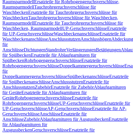
Raumsparmodell
Ersatzteile für Rohrbogengeruchsverschlüsse,
Raumsparmodell
Tauchrohrgeruchsverschlüsse für
Waschbecken
Ersatzteile für Tauchrohrgeruchsverschlüsse für
Waschbecken
Tauchrohrgeruchsverschlüsse für Waschbecken,
Raumsparmodell
Ersatzteile für Tauchrohrgeruchsverschlüsse für
Waschbecken, Raumsparmodell
UP-Geruchsverschlüsse
Ersatzteile
für UP-Geruchsverschlüsse
Waschbeckenanschlüsse
Ersatzteile für
Waschbeckenanschlüsse
Anschlussstutzen
Anschlussbögen
Abdeckung
für
Anschlüsse
Dichtungen
Standrohre
Verlängerungen
Betätigungen
Ablauf
für Spülbecken
Ersatzteile für Ablaufgarnituren für
Spülbecken
Rohrbogengeruchsverschlüsse
Ersatzteile für
Rohrbogengeruchsverschlüsse
Doppelkammergeruchsverschlüsse
Ersa
für
Doppelkammergeruchsverschlüsse
Spülbeckenanschlüsse
Ersatzteile
für Spülbeckenanschlüsse
Anschlussstutzen
Ersatzteile für
Anschlussstutzen
Zubehör
Ersatzteile für Zubehör
Ablaufgarnituren
für Geräte
Ersatzteile für Ablaufgarnituren für
Geräte
Rohrbogengeruchsverschlüsse
Ersatzteile für
Rohrbogengeruchsverschlüsse
UP-Geruchsverschlüsse
Ersatzteile für
UP-Geruchsverschlüsse
AP-Geruchsverschlüsse
Ersatzteile für AP-
Geruchsverschlüsse
Anschlüsse
Ersatzteile für
Anschlüsse
Zubehör
Ablaufgarnituren für Ausgussbecken
Ersatzteile
für Ablaufgarnituren für
Ausgussbecken
Geruchsverschlüsse
Ersatzteile für