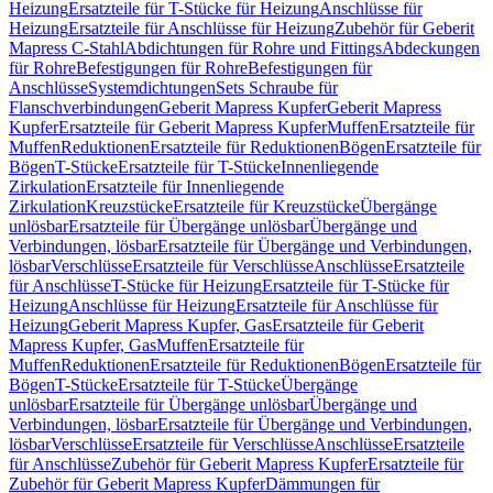
Heizung
Ersatzteile für T-Stücke für Heizung
Anschlüsse für
Heizung
Ersatzteile für Anschlüsse für Heizung
Zubehör für Geberit
Mapress C-Stahl
Abdichtungen für Rohre und Fittings
Abdeckungen
für Rohre
Befestigungen für Rohre
Befestigungen für
Anschlüsse
Systemdichtungen
Sets Schraube für
Flanschverbindungen
Geberit Mapress Kupfer
Geberit Mapress
Kupfer
Ersatzteile für Geberit Mapress Kupfer
Muffen
Ersatzteile für
Muffen
Reduktionen
Ersatzteile für Reduktionen
Bögen
Ersatzteile für
Bögen
T-Stücke
Ersatzteile für T-Stücke
Innenliegende
Zirkulation
Ersatzteile für Innenliegende
Zirkulation
Kreuzstücke
Ersatzteile für Kreuzstücke
Übergänge
unlösbar
Ersatzteile für Übergänge unlösbar
Übergänge und
Verbindungen, lösbar
Ersatzteile für Übergänge und Verbindungen,
lösbar
Verschlüsse
Ersatzteile für Verschlüsse
Anschlüsse
Ersatzteile
für Anschlüsse
T-Stücke für Heizung
Ersatzteile für T-Stücke für
Heizung
Anschlüsse für Heizung
Ersatzteile für Anschlüsse für
Heizung
Geberit Mapress Kupfer, Gas
Ersatzteile für Geberit
Mapress Kupfer, Gas
Muffen
Ersatzteile für
Muffen
Reduktionen
Ersatzteile für Reduktionen
Bögen
Ersatzteile für
Bögen
T-Stücke
Ersatzteile für T-Stücke
Übergänge
unlösbar
Ersatzteile für Übergänge unlösbar
Übergänge und
Verbindungen, lösbar
Ersatzteile für Übergänge und Verbindungen,
lösbar
Verschlüsse
Ersatzteile für Verschlüsse
Anschlüsse
Ersatzteile
für Anschlüsse
Zubehör für Geberit Mapress Kupfer
Ersatzteile für
Zubehör für Geberit Mapress Kupfer
Dämmungen für