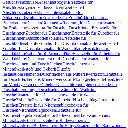
Geruchsverschlüsse
Anschlussbögen
Ersatzteile für
Anschlussbögen
Anschlussstutzen
Ersatzteile für
Anschlussstutzen
Ablaufventile
Ersatzteile für
Ablaufventile
Zubehör
Ersatzteile für Zubehör
Duschen und
Badewannen
Duschen
Bodenentwässerung für Duschen
Ersatzteile
für Bodenentwässerung für Duschen
Duschrinnen
Ersatzteile für
Duschrinnen
Zubehör für Duschrinnen
Ersatzteile für Zubehör für
Duschrinnen
Duschbodenabläufe
Ersatzteile für
Duschbodenabläufe
Zubehör für Duschbodenabläufe
Ersatzteile für
Zubehör für Duschbodenabläufe
Wandabläufe
Ersatzteile für
Wandabläufe
Zubehör für Wandabläufe
Ersatzteile für Zubehör für
Wandabläufe
Duschwannen und Duschflächen
Ersatzteile für
Duschwannen und Duschflächen
Duschflächen aus
Mineralwerkstoff und Geberit Duofix
Installationselemente
Duschflächen aus Mineralwerkstoff
Ersatzteile
für Duschflächen aus Mineralwerkstoff
Montageelemente
Ersatzteile
für Montageelemente
Zubehör
Duschabtrennungen
Ersatzteile für
Duschabtrennungen
Duschseitenwände für Walk-in-
Dusche
Ersatzteile für Duschseitenwände für Walk-in-
Dusche
Zubehör
Ersatzteile für Zubehör
Nischenablageboxen für
Duschen
Ersatzteile für Nischenablageboxen für
Duschen
Nischenablageboxen
Ersatzteile für
Nischenablageboxen
Zubehör
Badewannen
Badewannen aus
Mineralwerkstoff
Ersatzteile für Badewannen aus
Mineralwerkstoff
Badewannen für Babys
Ersatzteile für Badewannen