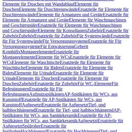
Elemente für Duschen mit Wandablauf
Elemente für
Duschen
Elemente für Duschtrennwände
Ersatzteile für Elemente für
Duschtrennwände
Elemente für Armaturen und Geräte
Ersatzteile für
Elemente für Armaturen und Geräte
Elemente für Waschmaschinen
und Geschirrspüler
Ersatzteile für Elemente für Waschmaschinen
und Geschirrspüler
Elemente für Konsollasten
Zubehör
Ersatzteile für
Zubehör
Zubehör
Ersatzteile für Zubehör
Für Systemwände
Ersatzteile
für Für Systemwände
Für Versorgungssysteme
Ersatzteile für Für
Versorgungssysteme
Für Entwässerung
Geberit
Kombifix
Montageelemente
Ersatzteile für
Montageelemente
Elemente für WCs
Ersatzteile für Elemente für
WCs
Elemente für Waschtische
Ersatzteile für Elemente für
Waschtische
Elemente für Bidets
Ersatzteile für Elemente für
Bidets
Elemente für Urinale
Ersatzteile für Elemente für
Urinale
Elemente für Duschen
Ersatzteile für Elemente für
Duschen
Zubehör
Ersatzteile für Zubehör
Für WC-Elemente
Für
Befestigungen
Ersatzteile für Für
Befestigungen
Aufputzspülkästen
AP-Spülkästen für WCs, aus
Kunststoff
Ersatzteile für AP-Spülkästen für WCs, aus
Kunststoff
Aufgesetzt
Ersatzteile für Aufgesetzt
Tief- und
halbhochhängend
Ersatzteile für Tief- und halbhochhängend
AP-
Spülkästen für WCs, aus Sanitärkeramik
Ersatzteile für AP-
Spülkästen für WCs, aus Sanitärkeramik
Aufgesetzt
Ersatzteile für
Aufgesetzt
Spülrohre
Ersatzteile für
Spülrohre
Hochhängend
Ersatzteile für Hochhängend
Tief- und