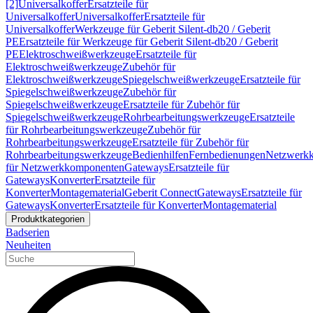
[2]
Universalkoffer
Ersatzteile für
Universalkoffer
Universalkoffer
Ersatzteile für
Universalkoffer
Werkzeuge für Geberit Silent-db20 / Geberit
PE
Ersatzteile für Werkzeuge für Geberit Silent-db20 / Geberit
PE
Elektroschweißwerkzeuge
Ersatzteile für
Elektroschweißwerkzeuge
Zubehör für
Elektroschweißwerkzeuge
Spiegelschweißwerkzeuge
Ersatzteile für
Spiegelschweißwerkzeuge
Zubehör für
Spiegelschweißwerkzeuge
Ersatzteile für Zubehör für
Spiegelschweißwerkzeuge
Rohrbearbeitungswerkzeuge
Ersatzteile
für Rohrbearbeitungswerkzeuge
Zubehör für
Rohrbearbeitungswerkzeuge
Ersatzteile für Zubehör für
Rohrbearbeitungswerkzeuge
Bedienhilfen
Fernbedienungen
Netzwerk
für Netzwerkkomponenten
Gateways
Ersatzteile für
Gateways
Konverter
Ersatzteile für
Konverter
Montagematerial
Geberit Connect
Gateways
Ersatzteile für
Gateways
Konverter
Ersatzteile für Konverter
Montagematerial
Produktkategorien
Badserien
Neuheiten