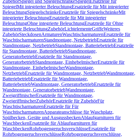
Zubehör
Spiegel und Spiegelschränke
Spiegel
Ersatzteile für
Spiegel
Mit integrierter Beleuchtung
Ersatzteile für Mit integrierter
Beleuchtung
Spiegelschränke
Ersatzteile für Spiegelschränke
Mit
integrierter Beleuchtung
Ersatzteile für Mit integrierter
Beleuchtung
Ohne integrierte Beleuchtung
Ersatzteile für Ohne
integrierte Beleuchtung
Zubehör
Lichtelemente
Griffe
Weiteres
Zubehör
Steckdosen
Armaturen
Waschtischarmaturen
Ersatzteile für
Waschtischarmaturen
Standmontage, Netzbetrieb
Ersatzteile für
Standmontage, Netzbetrieb
Standmontage, Batteriebetrieb
Ersatzteile
für Standmontage, Batteriebetrieb
Standmontage,
Generatorbetrieb
Ersatzteile für Standmontage,
Generatorbetrieb
Standmontage, Einhebelmischer
Ersatzteile für
Standmontage, Einhebelmischer
Wandmontage,
Netzbetrieb
Ersatzteile für Wandmontage, Netzbetrieb
Wandmontage,
Batteriebetrieb
Ersatzteile für Wandmontage,
Batteriebetrieb
Wandmontage, Generatorbetrieb
Ersatzteile für
Wandmontage, Generatorbetrieb
Wandmontage,
Zweigriffmischer
Ersatzteile für Wandmontage,
Zweigriffmischer
Zubehör
Ersatzteile für Zubehör
Für
Waschtischarmaturen
Ersatzteile für Für
Waschtischarmaturen
Apparateanschlüsse für Waschplatz,
Spülbecken, Geräte und Ausgussbecken
Ablaufgarnituren für
Waschbecken
Ersatzteile für Ablaufgarnituren für
Waschbecken
Rohrbogengeruchsverschlüsse
Ersatzteile für
Rohrbogengeruchsverschlüsse
Rohrbogengeruchsverschlüsse,