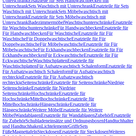
Unterschrank
Ersatzteile für Sets Handwaschbecken mit
Unterschrank
Sets Waschtisch mit Unterschrank
Ersatzteile für Sets
Waschtisch mit Unterschrank
Sets Möbelwaschtisch mit
Unterschrank
Ersatzteile für Sets Möbelwaschtisch mit
Unterschrank
Badezimmermöbel
Waschtischunterschränke
Ersatzteile
für Waschtischunterschränke
Für Handwaschbecken
Ersatzteile für
Für Handwaschbecken
Für Waschtische
Ersatzteile für Für
Waschtische
Für Doppelwaschtische
Ersatzteile für Für
Doppelwaschtische
Für Möbelwaschtische
Ersatzteile für Für
Möbelwaschtische
Für Eckhandwaschbecken
Ersatzteile für Für
Eckhandwaschbecken
Für Eckwaschtische
Ersatzteile für Für
Eckwaschtische
Waschtischplatten
Ersatzteile für
Waschtischplatten
Für Aufsatzwaschtisch Schalenform
Ersatzteile für
Für Aufsatzwaschtisch Schalenform
Für Aufsatzwaschtisch
rechteckig
Ersatzteile für Für Aufsatzwaschtisch
rechteckig
Seitenschränke
Ersatzteile für Seitenschränke
Niedrige
Seitenschränke
Ersatzteile für Niedrige
Seitenschränke
Hochschränke
Ersatzteile für
Hochschränke
Mittelhochschränke
Ersatzteile für
Mittelhochschränke
Hängeschränke
Ersatzteile für
Hängeschränke
Weitere Möbel
Ersatzteile für Weitere
Möbel
Wandablagen
Ersatzteile für Wandablagen
Zubehör
Ersatzteile
für Zubehör
Schubladeneinsätze und Ordnungsboxen
Handtuchhalter
und Handtuchhaken
Lichtelemente
Griffe
Sets
Füße
Magnettafeln
Steckdosen
Ersatzteile für Steckdosen
Weiteres