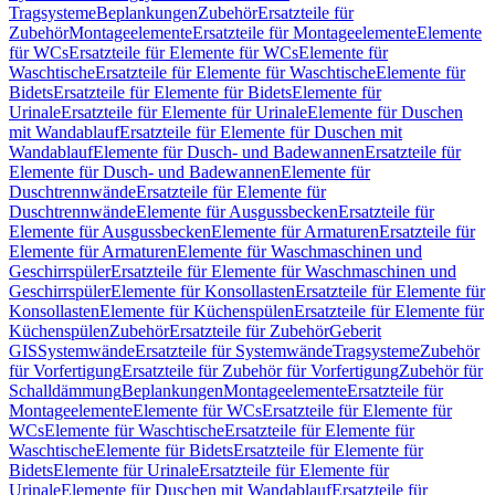
Tragsysteme
Beplankungen
Zubehör
Ersatzteile für
Zubehör
Montageelemente
Ersatzteile für Montageelemente
Elemente
für WCs
Ersatzteile für Elemente für WCs
Elemente für
Waschtische
Ersatzteile für Elemente für Waschtische
Elemente für
Bidets
Ersatzteile für Elemente für Bidets
Elemente für
Urinale
Ersatzteile für Elemente für Urinale
Elemente für Duschen
mit Wandablauf
Ersatzteile für Elemente für Duschen mit
Wandablauf
Elemente für Dusch- und Badewannen
Ersatzteile für
Elemente für Dusch- und Badewannen
Elemente für
Duschtrennwände
Ersatzteile für Elemente für
Duschtrennwände
Elemente für Ausgussbecken
Ersatzteile für
Elemente für Ausgussbecken
Elemente für Armaturen
Ersatzteile für
Elemente für Armaturen
Elemente für Waschmaschinen und
Geschirrspüler
Ersatzteile für Elemente für Waschmaschinen und
Geschirrspüler
Elemente für Konsollasten
Ersatzteile für Elemente für
Konsollasten
Elemente für Küchenspülen
Ersatzteile für Elemente für
Küchenspülen
Zubehör
Ersatzteile für Zubehör
Geberit
GIS
Systemwände
Ersatzteile für Systemwände
Tragsysteme
Zubehör
für Vorfertigung
Ersatzteile für Zubehör für Vorfertigung
Zubehör für
Schalldämmung
Beplankungen
Montageelemente
Ersatzteile für
Montageelemente
Elemente für WCs
Ersatzteile für Elemente für
WCs
Elemente für Waschtische
Ersatzteile für Elemente für
Waschtische
Elemente für Bidets
Ersatzteile für Elemente für
Bidets
Elemente für Urinale
Ersatzteile für Elemente für
Urinale
Elemente für Duschen mit Wandablauf
Ersatzteile für