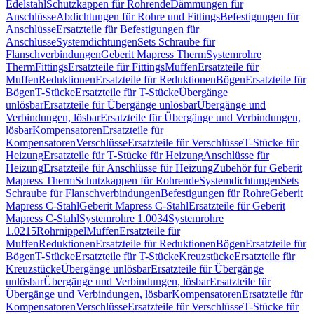
Edelstahl
Schutzkappen für Rohrende
Dämmungen für
Anschlüsse
Abdichtungen für Rohre und Fittings
Befestigungen für
Anschlüsse
Ersatzteile für Befestigungen für
Anschlüsse
Systemdichtungen
Sets Schraube für
Flanschverbindungen
Geberit Mapress Therm
Systemrohre
Therm
Fittings
Ersatzteile für Fittings
Muffen
Ersatzteile für
Muffen
Reduktionen
Ersatzteile für Reduktionen
Bögen
Ersatzteile für
Bögen
T-Stücke
Ersatzteile für T-Stücke
Übergänge
unlösbar
Ersatzteile für Übergänge unlösbar
Übergänge und
Verbindungen, lösbar
Ersatzteile für Übergänge und Verbindungen,
lösbar
Kompensatoren
Ersatzteile für
Kompensatoren
Verschlüsse
Ersatzteile für Verschlüsse
T-Stücke für
Heizung
Ersatzteile für T-Stücke für Heizung
Anschlüsse für
Heizung
Ersatzteile für Anschlüsse für Heizung
Zubehör für Geberit
Mapress Therm
Schutzkappen für Rohrende
Systemdichtungen
Sets
Schraube für Flanschverbindungen
Befestigungen für Rohre
Geberit
Mapress C-Stahl
Geberit Mapress C-Stahl
Ersatzteile für Geberit
Mapress C-Stahl
Systemrohre 1.0034
Systemrohre
1.0215
Rohrnippel
Muffen
Ersatzteile für
Muffen
Reduktionen
Ersatzteile für Reduktionen
Bögen
Ersatzteile für
Bögen
T-Stücke
Ersatzteile für T-Stücke
Kreuzstücke
Ersatzteile für
Kreuzstücke
Übergänge unlösbar
Ersatzteile für Übergänge
unlösbar
Übergänge und Verbindungen, lösbar
Ersatzteile für
Übergänge und Verbindungen, lösbar
Kompensatoren
Ersatzteile für
Kompensatoren
Verschlüsse
Ersatzteile für Verschlüsse
T-Stücke für