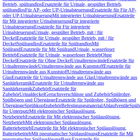
Betrieb, spülrandlos
Ersatzteile für Urinale, gespülter Betrieb,
spülrandlos
Für AP- oder UP-Urinalsteuerung
Ersatzteile für Für AP-
oder UP-Urinalsteuerung
Mit integrierter Urinalsteuerung
Ersatzteile
für Mit integrierter Urinalsteuerung
Für integrierte
Urinalsteuerung
Ersatzteile für Für integrierte
Urinalsteuerung
Urinale, gespülter Betrieb, mit / für
Deckel
Ersatzteile für Urinale, gespülter Betrieb, mit / für
Deckel
Spülrandlos
Ersatzteile für Spülrandlos
Mit
Spülrand
Ersatzteile für Mit Spülrand
Urinale, wasserloser
Betrieb
Ersatzteile für Urinale, wasserloser Betrieb
Ohne
Deckel
Ersatzteile für Ohne Deckel
Urinaltrennwände
Ersatzteile für
Urinaltrennwände
Urinaltrennwände aus Kunststoff
Ersatzteile für
Urinaltrennwände aus Kunststoff
Urinaltrennwände aus
Glas
Ersatzteile für Urinaltrennwände aus Glas
Urinaltrennwände aus
Sanitärkeramik
Ersatzteile für Urinaltrennwände aus
Sanitärkeramik
Zubehör
Ersatzteile für
Zubehör
Urinaldeckel
Geruchsverschlüsse und Zubehör
Spülrohre,
Spülbögen und Übergänge
Ersatzteile für Spülrohre, Spülbögen und
Übergänge
Sprühkopfzubehör
Befestigungsmaterial
Ablaufventile
Spülv
für Unterputz
Mit elektronischer Spülauslösung,
Netzbetrieb
Ersatzteile für Mit elektronischer Spülauslösung,
Netzbetrieb
Mit elektronischer Spülauslösung,
Batteriebetrieb
Ersatzteile für Mit elektronischer Spülauslösung,
Batteriebetrieb
Mit pneumatischer Spülauslösung
Ersatzteile für Mit
pneumatischer Spülauslösung
Basic
Ersatzteile für