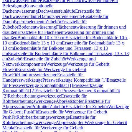
Dachwassereinläufe
Ersatzteile für Für Dachwassereinläufe
Für
Befestigung
Konventionelle
Dachentwässerung
Dachwassereinläufe
Ersatzteile für
Dachwassereinläufe
Dampfsperrenelemente
Ersatzteile für
Dampfsperrenelemente
Zubehör
Ersatzteile für
Zubehör
Bodenentwässerung
Flächenentwässerung für drinnen und
draußen
Ersatzteile für Flächenentwässerung für drinnen und
draußen
Bodenabläufe 10 x 10 cm
Ersatzteile für Bodenabläufe 10 x
10 cm
Bodenabläufe 13 x 13 cm
Ersatzteile für Bodenabläufe 13 x
13 cm
Bodeneinläufe für Balkone und Terrassen, 13 x 13
cm
Ersatzteile für Bodeneinläufe für Balkone und Terrassen, 13 x 13
cm
Zubehör
Ersatzteile für Zubehör
Werkzeuge und
Netzwerkkomponenten
Werkzeuge
Werkzeuge für Geberit
FlowFit
Ersatzteile für Werkzeuge für Geberit
FlowFit
Handpresswerkzeuge
Ersatzteile für
Handpresswerkzeuge
Presswerkzeuge Kompatibilität [1]
Ersatzteile
für Presswerkzeuge Kompatibilität [1]
Presswerkzeuge
Kompatibilität [2]
Ersatzteile für Presswerkzeuge Kompatibilität
[2]
Rohrbearbeitungswerkzeuge
Ersatzteile für
Rohrbearbeitungswerkzeuge
Abpressstopfen
Ersatzteile für
Abpressstopfen
Prüfmittel
Zubehör
Ersatzteile für Zubehör
Werkzeuge
für Geberit PushFit
Ersatzteile für Werkzeuge für Geberit
PushFit
Rohrbearbeitungswerkzeuge
Ersatzteile für
Rohrbearbeitungswerkzeuge
Abpressstopfen
Werkzeuge für Geberit
Mepla
Ersatzteile für Werkzeuge für Geberit