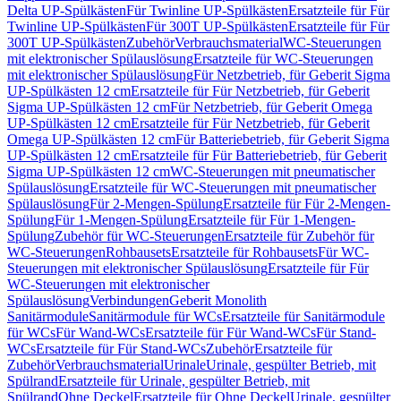
Delta UP-Spülkästen
Für Twinline UP-Spülkästen
Ersatzteile für Für
Twinline UP-Spülkästen
Für 300T UP-Spülkästen
Ersatzteile für Für
300T UP-Spülkästen
Zubehör
Verbrauchsmaterial
WC-Steuerungen
mit elektronischer Spülauslösung
Ersatzteile für WC-Steuerungen
mit elektronischer Spülauslösung
Für Netzbetrieb, für Geberit Sigma
UP-Spülkästen 12 cm
Ersatzteile für Für Netzbetrieb, für Geberit
Sigma UP-Spülkästen 12 cm
Für Netzbetrieb, für Geberit Omega
UP-Spülkästen 12 cm
Ersatzteile für Für Netzbetrieb, für Geberit
Omega UP-Spülkästen 12 cm
Für Batteriebetrieb, für Geberit Sigma
UP-Spülkästen 12 cm
Ersatzteile für Für Batteriebetrieb, für Geberit
Sigma UP-Spülkästen 12 cm
WC-Steuerungen mit pneumatischer
Spülauslösung
Ersatzteile für WC-Steuerungen mit pneumatischer
Spülauslösung
Für 2-Mengen-Spülung
Ersatzteile für Für 2-Mengen-
Spülung
Für 1-Mengen-Spülung
Ersatzteile für Für 1-Mengen-
Spülung
Zubehör für WC-Steuerungen
Ersatzteile für Zubehör für
WC-Steuerungen
Rohbausets
Ersatzteile für Rohbausets
Für WC-
Steuerungen mit elektronischer Spülauslösung
Ersatzteile für Für
WC-Steuerungen mit elektronischer
Spülauslösung
Verbindungen
Geberit Monolith
Sanitärmodule
Sanitärmodule für WCs
Ersatzteile für Sanitärmodule
für WCs
Für Wand-WCs
Ersatzteile für Für Wand-WCs
Für Stand-
WCs
Ersatzteile für Für Stand-WCs
Zubehör
Ersatzteile für
Zubehör
Verbrauchsmaterial
Urinale
Urinale, gespülter Betrieb, mit
Spülrand
Ersatzteile für Urinale, gespülter Betrieb, mit
Spülrand
Ohne Deckel
Ersatzteile für Ohne Deckel
Urinale, gespülter