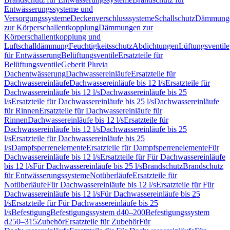
Entwässerungssysteme und
Versorgungssysteme
Deckenverschlusssysteme
Schallschutz
Dämmung
zur Körperschallentkopplung
Dämmungen zur
Körperschallentkopplung und
Luftschalldämmung
Feuchtigkeitsschutz
Abdichtungen
Lüftungsventile
für Entwässerung
Belüftungsventile
Ersatzteile für
Belüftungsventile
Geberit Pluvia
Dachentwässerung
Dachwassereinläufe
Ersatzteile für
Dachwassereinläufe
Dachwassereinläufe bis 12 l/s
Ersatzteile für
Dachwassereinläufe bis 12 l/s
Dachwassereinläufe bis 25
l/s
Ersatzteile für Dachwassereinläufe bis 25 l/s
Dachwassereinläufe
für Rinnen
Ersatzteile für Dachwassereinläufe für
Rinnen
Dachwassereinläufe bis 12 l/s
Ersatzteile für
Dachwassereinläufe bis 12 l/s
Dachwassereinläufe bis 25
l/s
Ersatzteile für Dachwassereinläufe bis 25
l/s
Dampfsperrenelemente
Ersatzteile für Dampfsperrenelemente
Für
Dachwassereinläufe bis 12 l/s
Ersatzteile für Für Dachwassereinläufe
bis 12 l/s
Für Dachwassereinläufe bis 25 l/s
Brandschutz
Brandschutz
für Entwässerungssysteme
Notüberläufe
Ersatzteile für
Notüberläufe
Für Dachwassereinläufe bis 12 l/s
Ersatzteile für Für
Dachwassereinläufe bis 12 l/s
Für Dachwassereinläufe bis 25
l/s
Ersatzteile für Für Dachwassereinläufe bis 25
l/s
Befestigung
Befestigungssystem d40–200
Befestigungssystem
d250–315
Zubehör
Ersatzteile für Zubehör
Für