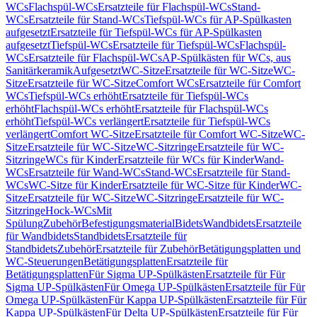
WCs
Flachspül-WCs
Ersatzteile für Flachspül-WCs
Stand-
WCs
Ersatzteile für Stand-WCs
Tiefspül-WCs für AP-Spülkasten
aufgesetzt
Ersatzteile für Tiefspül-WCs für AP-Spülkasten
aufgesetzt
Tiefspül-WCs
Ersatzteile für Tiefspül-WCs
Flachspül-
WCs
Ersatzteile für Flachspül-WCs
AP-Spülkästen für WCs, aus
Sanitärkeramik
Aufgesetzt
WC-Sitze
Ersatzteile für WC-Sitze
WC-
Sitze
Ersatzteile für WC-Sitze
Comfort WCs
Ersatzteile für Comfort
WCs
Tiefspül-WCs erhöht
Ersatzteile für Tiefspül-WCs
erhöht
Flachspül-WCs erhöht
Ersatzteile für Flachspül-WCs
erhöht
Tiefspül-WCs verlängert
Ersatzteile für Tiefspül-WCs
verlängert
Comfort WC-Sitze
Ersatzteile für Comfort WC-Sitze
WC-
Sitze
Ersatzteile für WC-Sitze
WC-Sitzringe
Ersatzteile für WC-
Sitzringe
WCs für Kinder
Ersatzteile für WCs für Kinder
Wand-
WCs
Ersatzteile für Wand-WCs
Stand-WCs
Ersatzteile für Stand-
WCs
WC-Sitze für Kinder
Ersatzteile für WC-Sitze für Kinder
WC-
Sitze
Ersatzteile für WC-Sitze
WC-Sitzringe
Ersatzteile für WC-
Sitzringe
Hock-WCs
Mit
Spülung
Zubehör
Befestigungsmaterial
Bidets
Wandbidets
Ersatzteile
für Wandbidets
Standbidets
Ersatzteile für
Standbidets
Zubehör
Ersatzteile für Zubehör
Betätigungsplatten und
WC-Steuerungen
Betätigungsplatten
Ersatzteile für
Betätigungsplatten
Für Sigma UP-Spülkästen
Ersatzteile für Für
Sigma UP-Spülkästen
Für Omega UP-Spülkästen
Ersatzteile für Für
Omega UP-Spülkästen
Für Kappa UP-Spülkästen
Ersatzteile für Für
Kappa UP-Spülkästen
Für Delta UP-Spülkästen
Ersatzteile für Für