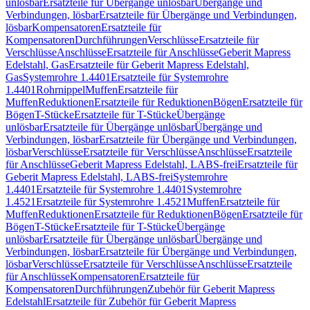
unlösbar
Ersatzteile für Übergänge unlösbar
Übergänge und
Verbindungen, lösbar
Ersatzteile für Übergänge und Verbindungen,
lösbar
Kompensatoren
Ersatzteile für
Kompensatoren
Durchführungen
Verschlüsse
Ersatzteile für
Verschlüsse
Anschlüsse
Ersatzteile für Anschlüsse
Geberit Mapress
Edelstahl, Gas
Ersatzteile für Geberit Mapress Edelstahl,
Gas
Systemrohre 1.4401
Ersatzteile für Systemrohre
1.4401
Rohrnippel
Muffen
Ersatzteile für
Muffen
Reduktionen
Ersatzteile für Reduktionen
Bögen
Ersatzteile für
Bögen
T-Stücke
Ersatzteile für T-Stücke
Übergänge
unlösbar
Ersatzteile für Übergänge unlösbar
Übergänge und
Verbindungen, lösbar
Ersatzteile für Übergänge und Verbindungen,
lösbar
Verschlüsse
Ersatzteile für Verschlüsse
Anschlüsse
Ersatzteile
für Anschlüsse
Geberit Mapress Edelstahl, LABS-frei
Ersatzteile für
Geberit Mapress Edelstahl, LABS-frei
Systemrohre
1.4401
Ersatzteile für Systemrohre 1.4401
Systemrohre
1.4521
Ersatzteile für Systemrohre 1.4521
Muffen
Ersatzteile für
Muffen
Reduktionen
Ersatzteile für Reduktionen
Bögen
Ersatzteile für
Bögen
T-Stücke
Ersatzteile für T-Stücke
Übergänge
unlösbar
Ersatzteile für Übergänge unlösbar
Übergänge und
Verbindungen, lösbar
Ersatzteile für Übergänge und Verbindungen,
lösbar
Verschlüsse
Ersatzteile für Verschlüsse
Anschlüsse
Ersatzteile
für Anschlüsse
Kompensatoren
Ersatzteile für
Kompensatoren
Durchführungen
Zubehör für Geberit Mapress
Edelstahl
Ersatzteile für Zubehör für Geberit Mapress