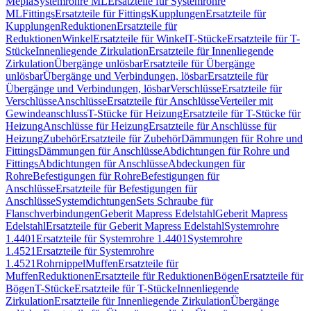
Mepla
Systemrohre ML
Ersatzteile für Systemrohre
ML
Fittings
Ersatzteile für Fittings
Kupplungen
Ersatzteile für
Kupplungen
Reduktionen
Ersatzteile für
Reduktionen
Winkel
Ersatzteile für Winkel
T-Stücke
Ersatzteile für T-
Stücke
Innenliegende Zirkulation
Ersatzteile für Innenliegende
Zirkulation
Übergänge unlösbar
Ersatzteile für Übergänge
unlösbar
Übergänge und Verbindungen, lösbar
Ersatzteile für
Übergänge und Verbindungen, lösbar
Verschlüsse
Ersatzteile für
Verschlüsse
Anschlüsse
Ersatzteile für Anschlüsse
Verteiler mit
Gewindeanschluss
T-Stücke für Heizung
Ersatzteile für T-Stücke für
Heizung
Anschlüsse für Heizung
Ersatzteile für Anschlüsse für
Heizung
Zubehör
Ersatzteile für Zubehör
Dämmungen für Rohre und
Fittings
Dämmungen für Anschlüsse
Abdichtungen für Rohre und
Fittings
Abdichtungen für Anschlüsse
Abdeckungen für
Rohre
Befestigungen für Rohre
Befestigungen für
Anschlüsse
Ersatzteile für Befestigungen für
Anschlüsse
Systemdichtungen
Sets Schraube für
Flanschverbindungen
Geberit Mapress Edelstahl
Geberit Mapress
Edelstahl
Ersatzteile für Geberit Mapress Edelstahl
Systemrohre
1.4401
Ersatzteile für Systemrohre 1.4401
Systemrohre
1.4521
Ersatzteile für Systemrohre
1.4521
Rohrnippel
Muffen
Ersatzteile für
Muffen
Reduktionen
Ersatzteile für Reduktionen
Bögen
Ersatzteile für
Bögen
T-Stücke
Ersatzteile für T-Stücke
Innenliegende
Zirkulation
Ersatzteile für Innenliegende Zirkulation
Übergänge