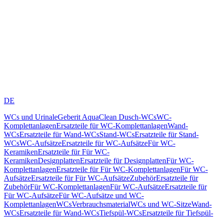
DE
WCs und Urinale
Geberit AquaClean Dusch-WCs
WC-
Komplettanlagen
Ersatzteile für WC-Komplettanlagen
Wand-
WCs
Ersatzteile für Wand-WCs
Stand-WCs
Ersatzteile für Stand-
WCs
WC-Aufsätze
Ersatzteile für WC-Aufsätze
Für WC-
Keramiken
Ersatzteile für Für WC-
Keramiken
Designplatten
Ersatzteile für Designplatten
Für WC-
Komplettanlagen
Ersatzteile für Für WC-Komplettanlagen
Für WC-
Aufsätze
Ersatzteile für Für WC-Aufsätze
Zubehör
Ersatzteile für
Zubehör
Für WC-Komplettanlagen
Für WC-Aufsätze
Ersatzteile für
Für WC-Aufsätze
Für WC-Aufsätze und WC-
Komplettanlagen
WCs
Verbrauchsmaterial
WCs und WC-Sitze
Wand-
WCs
Ersatzteile für Wand-WCs
Tiefspül-WCs
Ersatzteile für Tiefspül-