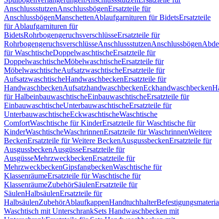
Anschlussstutzen
Anschlussbögen
Ersatzteile für
Anschlussbögen
Manschetten
Ablaufgarnituren für Bidets
Ersatzteile
für Ablaufgarnituren für
Bidets
Rohrbogengeruchsverschlüsse
Ersatzteile für
Rohrbogengeruchsverschlüsse
Anschlussstutzen
Anschlussbögen
Abde
für Waschtische
Doppelwaschtische
Ersatzteile für
Doppelwaschtische
Möbelwaschtische
Ersatzteile für
Möbelwaschtische
Aufsatzwaschtische
Ersatzteile für
Aufsatzwaschtische
Handwaschbecken
Ersatzteile für
Handwaschbecken
Aufsatzhandwaschbecken
Eckhandwaschbecken
H
für Halbeinbauwaschtische
Einbauwaschtische
Ersatzteile für
Einbauwaschtische
Unterbauwaschtische
Ersatzteile für
Unterbauwaschtische
Eckwaschtische
Waschtische
Comfort
Waschtische für Kinder
Ersatzteile für Waschtische für
Kinder
Waschtische
Waschrinnen
Ersatzteile für Waschrinnen
Weitere
Becken
Ersatzteile für Weitere Becken
Ausgussbecken
Ersatzteile für
Ausgussbecken
Ausgüsse
Ersatzteile für
Ausgüsse
Mehrzweckbecken
Ersatzteile für
Mehrzweckbecken
Gipsfangbecken
Waschtische für
Klassenräume
Ersatzteile für Waschtische für
Klassenräume
Zubehör
Säulen
Ersatzteile für
Säulen
Halbsäulen
Ersatzteile für
Halbsäulen
Zubehör
Ablaufkappen
Handtuchhalter
Befestigungsmateria
Waschtisch mit Unterschrank
Sets Handwaschbecken mit