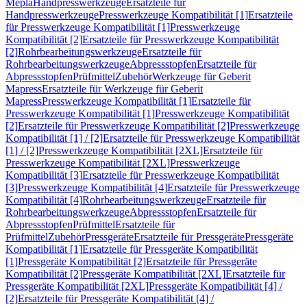
Mepla
Handpresswerkzeuge
Ersatzteile für
Handpresswerkzeuge
Presswerkzeuge Kompatibilität [1]
Ersatzteile
für Presswerkzeuge Kompatibilität [1]
Presswerkzeuge
Kompatibilität [2]
Ersatzteile für Presswerkzeuge Kompatibilität
[2]
Rohrbearbeitungswerkzeuge
Ersatzteile für
Rohrbearbeitungswerkzeuge
Abpressstopfen
Ersatzteile für
Abpressstopfen
Prüfmittel
Zubehör
Werkzeuge für Geberit
Mapress
Ersatzteile für Werkzeuge für Geberit
Mapress
Presswerkzeuge Kompatibilität [1]
Ersatzteile für
Presswerkzeuge Kompatibilität [1]
Presswerkzeuge Kompatibilität
[2]
Ersatzteile für Presswerkzeuge Kompatibilität [2]
Presswerkzeuge
Kompatibilität [1] / [2]
Ersatzteile für Presswerkzeuge Kompatibilität
[1] / [2]
Presswerkzeuge Kompatibilität [2XL]
Ersatzteile für
Presswerkzeuge Kompatibilität [2XL]
Presswerkzeuge
Kompatibilität [3]
Ersatzteile für Presswerkzeuge Kompatibilität
[3]
Presswerkzeuge Kompatibilität [4]
Ersatzteile für Presswerkzeuge
Kompatibilität [4]
Rohrbearbeitungswerkzeuge
Ersatzteile für
Rohrbearbeitungswerkzeuge
Abpressstopfen
Ersatzteile für
Abpressstopfen
Prüfmittel
Ersatzteile für
Prüfmittel
Zubehör
Pressgeräte
Ersatzteile für Pressgeräte
Pressgeräte
Kompatibilität [1]
Ersatzteile für Pressgeräte Kompatibilität
[1]
Pressgeräte Kompatibilität [2]
Ersatzteile für Pressgeräte
Kompatibilität [2]
Pressgeräte Kompatibilität [2XL]
Ersatzteile für
Pressgeräte Kompatibilität [2XL]
Pressgeräte Kompatibilität [4] /
[2]
Ersatzteile für Pressgeräte Kompatibilität [4] /