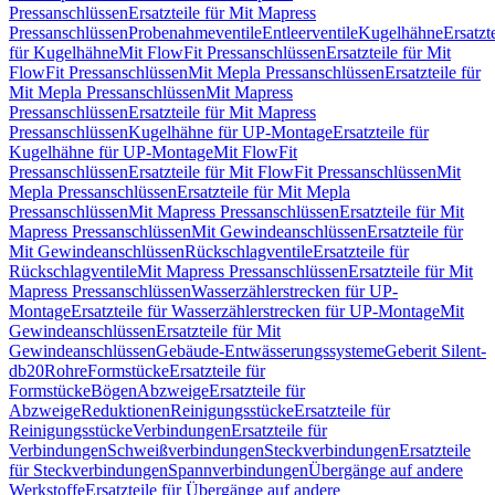
Pressanschlüssen
Ersatzteile für Mit Mapress
Pressanschlüssen
Probenahmeventile
Entleerventile
Kugelhähne
Ersatzt
für Kugelhähne
Mit FlowFit Pressanschlüssen
Ersatzteile für Mit
FlowFit Pressanschlüssen
Mit Mepla Pressanschlüssen
Ersatzteile für
Mit Mepla Pressanschlüssen
Mit Mapress
Pressanschlüssen
Ersatzteile für Mit Mapress
Pressanschlüssen
Kugelhähne für UP-Montage
Ersatzteile für
Kugelhähne für UP-Montage
Mit FlowFit
Pressanschlüssen
Ersatzteile für Mit FlowFit Pressanschlüssen
Mit
Mepla Pressanschlüssen
Ersatzteile für Mit Mepla
Pressanschlüssen
Mit Mapress Pressanschlüssen
Ersatzteile für Mit
Mapress Pressanschlüssen
Mit Gewindeanschlüssen
Ersatzteile für
Mit Gewindeanschlüssen
Rückschlagventile
Ersatzteile für
Rückschlagventile
Mit Mapress Pressanschlüssen
Ersatzteile für Mit
Mapress Pressanschlüssen
Wasserzählerstrecken für UP-
Montage
Ersatzteile für Wasserzählerstrecken für UP-Montage
Mit
Gewindeanschlüssen
Ersatzteile für Mit
Gewindeanschlüssen
Gebäude-Entwässerungssysteme
Geberit Silent-
db20
Rohre
Formstücke
Ersatzteile für
Formstücke
Bögen
Abzweige
Ersatzteile für
Abzweige
Reduktionen
Reinigungsstücke
Ersatzteile für
Reinigungsstücke
Verbindungen
Ersatzteile für
Verbindungen
Schweißverbindungen
Steckverbindungen
Ersatzteile
für Steckverbindungen
Spannverbindungen
Übergänge auf andere
Werkstoffe
Ersatzteile für Übergänge auf andere