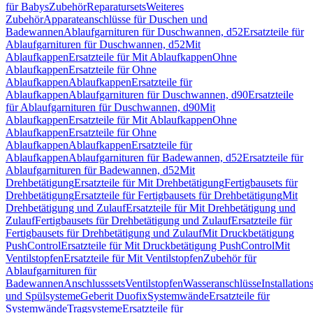
für Babys
Zubehör
Reparatursets
Weiteres
Zubehör
Apparateanschlüsse für Duschen und
Badewannen
Ablaufgarnituren für Duschwannen, d52
Ersatzteile für
Ablaufgarnituren für Duschwannen, d52
Mit
Ablaufkappen
Ersatzteile für Mit Ablaufkappen
Ohne
Ablaufkappen
Ersatzteile für Ohne
Ablaufkappen
Ablaufkappen
Ersatzteile für
Ablaufkappen
Ablaufgarnituren für Duschwannen, d90
Ersatzteile
für Ablaufgarnituren für Duschwannen, d90
Mit
Ablaufkappen
Ersatzteile für Mit Ablaufkappen
Ohne
Ablaufkappen
Ersatzteile für Ohne
Ablaufkappen
Ablaufkappen
Ersatzteile für
Ablaufkappen
Ablaufgarnituren für Badewannen, d52
Ersatzteile für
Ablaufgarnituren für Badewannen, d52
Mit
Drehbetätigung
Ersatzteile für Mit Drehbetätigung
Fertigbausets für
Drehbetätigung
Ersatzteile für Fertigbausets für Drehbetätigung
Mit
Drehbetätigung und Zulauf
Ersatzteile für Mit Drehbetätigung und
Zulauf
Fertigbausets für Drehbetätigung und Zulauf
Ersatzteile für
Fertigbausets für Drehbetätigung und Zulauf
Mit Druckbetätigung
PushControl
Ersatzteile für Mit Druckbetätigung PushControl
Mit
Ventilstopfen
Ersatzteile für Mit Ventilstopfen
Zubehör für
Ablaufgarnituren für
Badewannen
Anschlusssets
Ventilstopfen
Wasseranschlüsse
Installation
und Spülsysteme
Geberit Duofix
Systemwände
Ersatzteile für
Systemwände
Tragsysteme
Ersatzteile für