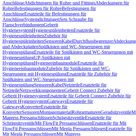
Anschlüsse
Abdichtungen für Rohre und Fittings
Abdeckungen für
Rohre
Befestigungen für Rohre
Befestigungen für
Anschlüsse
Ersatzteile für Befestigungen für
Anschlüsse
Systemdichtungen
Sets Schraube für
Flanschverbindungen
Geberit
Hygienesystem
Hygienespüleinheiten
Ersatzteile für
Hygienespüleinheiten
Zubehör für
Hygienespüleinheiten
Sensoren
Kabel
Durchflussbegrenzer
Abdeckung
und Abdeckplatten
Spülkästen und WC-Steuerungen mit
Hygienespülung
Ersatzteile für Spülkästen und WC-Steuerungen mit
Hygienespülung
UP-Spülkästen mit
Hygienespülung
Hygieneeinbaumodule
Ersatzteile für
Hygieneeinbaumodule
Zubehör für Spülkästen und WC-
Steuerungen mit Hygienespülung
Ersatzteile für Zubehör für
Spülkästen und WC-Steuerungen mit
Hygienespülung
Sensoren
Kabel
Netzteile
Ersatzteile für
Netzteile
Netzwerkkomponenten
Geberit Connect Zubehör für
Geberit Hygienesystem
Ersatzteile für Geberit Connect Zubehör für
Geberit Hygienesystem
Gateways
Ersatzteile für
Gateways
Konverter
Ersatzteile für
Konverter
Sensoren
Montagematerial
Rohrarmaturen
Geradsitzventile
Mi
Mapress Pressanschlüssen
Schrägsitzventile
Ersatzteile für
Schrägsitzventile
Mit FlowFit Pressanschlüssen
Ersatzteile für Mit
FlowFit Pressanschlüssen
Mit Mepla Pressanschlüssen
Ersatzteile für
Mit Mepla Pressanschlüssen
Mit Mapress