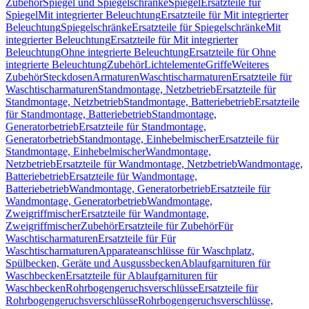
Zubehör
Spiegel und Spiegelschränke
Spiegel
Ersatzteile für
Spiegel
Mit integrierter Beleuchtung
Ersatzteile für Mit integrierter
Beleuchtung
Spiegelschränke
Ersatzteile für Spiegelschränke
Mit
integrierter Beleuchtung
Ersatzteile für Mit integrierter
Beleuchtung
Ohne integrierte Beleuchtung
Ersatzteile für Ohne
integrierte Beleuchtung
Zubehör
Lichtelemente
Griffe
Weiteres
Zubehör
Steckdosen
Armaturen
Waschtischarmaturen
Ersatzteile für
Waschtischarmaturen
Standmontage, Netzbetrieb
Ersatzteile für
Standmontage, Netzbetrieb
Standmontage, Batteriebetrieb
Ersatzteile
für Standmontage, Batteriebetrieb
Standmontage,
Generatorbetrieb
Ersatzteile für Standmontage,
Generatorbetrieb
Standmontage, Einhebelmischer
Ersatzteile für
Standmontage, Einhebelmischer
Wandmontage,
Netzbetrieb
Ersatzteile für Wandmontage, Netzbetrieb
Wandmontage,
Batteriebetrieb
Ersatzteile für Wandmontage,
Batteriebetrieb
Wandmontage, Generatorbetrieb
Ersatzteile für
Wandmontage, Generatorbetrieb
Wandmontage,
Zweigriffmischer
Ersatzteile für Wandmontage,
Zweigriffmischer
Zubehör
Ersatzteile für Zubehör
Für
Waschtischarmaturen
Ersatzteile für Für
Waschtischarmaturen
Apparateanschlüsse für Waschplatz,
Spülbecken, Geräte und Ausgussbecken
Ablaufgarnituren für
Waschbecken
Ersatzteile für Ablaufgarnituren für
Waschbecken
Rohrbogengeruchsverschlüsse
Ersatzteile für
Rohrbogengeruchsverschlüsse
Rohrbogengeruchsverschlüsse,