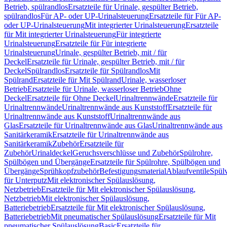
Betrieb, spülrandlos
Ersatzteile für Urinale, gespülter Betrieb,
spülrandlos
Für AP- oder UP-Urinalsteuerung
Ersatzteile für Für AP-
oder UP-Urinalsteuerung
Mit integrierter Urinalsteuerung
Ersatzteile
für Mit integrierter Urinalsteuerung
Für integrierte
Urinalsteuerung
Ersatzteile für Für integrierte
Urinalsteuerung
Urinale, gespülter Betrieb, mit / für
Deckel
Ersatzteile für Urinale, gespülter Betrieb, mit / für
Deckel
Spülrandlos
Ersatzteile für Spülrandlos
Mit
Spülrand
Ersatzteile für Mit Spülrand
Urinale, wasserloser
Betrieb
Ersatzteile für Urinale, wasserloser Betrieb
Ohne
Deckel
Ersatzteile für Ohne Deckel
Urinaltrennwände
Ersatzteile für
Urinaltrennwände
Urinaltrennwände aus Kunststoff
Ersatzteile für
Urinaltrennwände aus Kunststoff
Urinaltrennwände aus
Glas
Ersatzteile für Urinaltrennwände aus Glas
Urinaltrennwände aus
Sanitärkeramik
Ersatzteile für Urinaltrennwände aus
Sanitärkeramik
Zubehör
Ersatzteile für
Zubehör
Urinaldeckel
Geruchsverschlüsse und Zubehör
Spülrohre,
Spülbögen und Übergänge
Ersatzteile für Spülrohre, Spülbögen und
Übergänge
Sprühkopfzubehör
Befestigungsmaterial
Ablaufventile
Spülv
für Unterputz
Mit elektronischer Spülauslösung,
Netzbetrieb
Ersatzteile für Mit elektronischer Spülauslösung,
Netzbetrieb
Mit elektronischer Spülauslösung,
Batteriebetrieb
Ersatzteile für Mit elektronischer Spülauslösung,
Batteriebetrieb
Mit pneumatischer Spülauslösung
Ersatzteile für Mit
pneumatischer Spülauslösung
Basic
Ersatzteile für