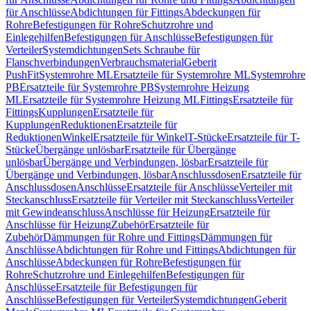
für Anschlüsse
Abdichtungen für Fittings
Abdeckungen für
Rohre
Befestigungen für Rohre
Schutzrohre und
Einlegehilfen
Befestigungen für Anschlüsse
Befestigungen für
Verteiler
Systemdichtungen
Sets Schraube für
Flanschverbindungen
Verbrauchsmaterial
Geberit
PushFit
Systemrohre ML
Ersatzteile für Systemrohre ML
Systemrohre
PB
Ersatzteile für Systemrohre PB
Systemrohre Heizung
ML
Ersatzteile für Systemrohre Heizung ML
Fittings
Ersatzteile für
Fittings
Kupplungen
Ersatzteile für
Kupplungen
Reduktionen
Ersatzteile für
Reduktionen
Winkel
Ersatzteile für Winkel
T-Stücke
Ersatzteile für T-
Stücke
Übergänge unlösbar
Ersatzteile für Übergänge
unlösbar
Übergänge und Verbindungen, lösbar
Ersatzteile für
Übergänge und Verbindungen, lösbar
Anschlussdosen
Ersatzteile für
Anschlussdosen
Anschlüsse
Ersatzteile für Anschlüsse
Verteiler mit
Steckanschluss
Ersatzteile für Verteiler mit Steckanschluss
Verteiler
mit Gewindeanschluss
Anschlüsse für Heizung
Ersatzteile für
Anschlüsse für Heizung
Zubehör
Ersatzteile für
Zubehör
Dämmungen für Rohre und Fittings
Dämmungen für
Anschlüsse
Abdichtungen für Rohre und Fittings
Abdichtungen für
Anschlüsse
Abdeckungen für Rohre
Befestigungen für
Rohre
Schutzrohre und Einlegehilfen
Befestigungen für
Anschlüsse
Ersatzteile für Befestigungen für
Anschlüsse
Befestigungen für Verteiler
Systemdichtungen
Geberit