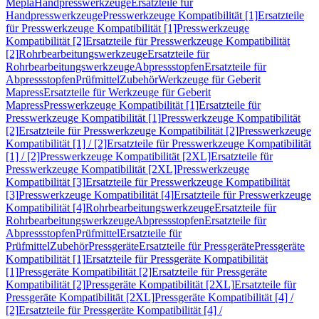
Mepla
Handpresswerkzeuge
Ersatzteile für
Handpresswerkzeuge
Presswerkzeuge Kompatibilität [1]
Ersatzteile
für Presswerkzeuge Kompatibilität [1]
Presswerkzeuge
Kompatibilität [2]
Ersatzteile für Presswerkzeuge Kompatibilität
[2]
Rohrbearbeitungswerkzeuge
Ersatzteile für
Rohrbearbeitungswerkzeuge
Abpressstopfen
Ersatzteile für
Abpressstopfen
Prüfmittel
Zubehör
Werkzeuge für Geberit
Mapress
Ersatzteile für Werkzeuge für Geberit
Mapress
Presswerkzeuge Kompatibilität [1]
Ersatzteile für
Presswerkzeuge Kompatibilität [1]
Presswerkzeuge Kompatibilität
[2]
Ersatzteile für Presswerkzeuge Kompatibilität [2]
Presswerkzeuge
Kompatibilität [1] / [2]
Ersatzteile für Presswerkzeuge Kompatibilität
[1] / [2]
Presswerkzeuge Kompatibilität [2XL]
Ersatzteile für
Presswerkzeuge Kompatibilität [2XL]
Presswerkzeuge
Kompatibilität [3]
Ersatzteile für Presswerkzeuge Kompatibilität
[3]
Presswerkzeuge Kompatibilität [4]
Ersatzteile für Presswerkzeuge
Kompatibilität [4]
Rohrbearbeitungswerkzeuge
Ersatzteile für
Rohrbearbeitungswerkzeuge
Abpressstopfen
Ersatzteile für
Abpressstopfen
Prüfmittel
Ersatzteile für
Prüfmittel
Zubehör
Pressgeräte
Ersatzteile für Pressgeräte
Pressgeräte
Kompatibilität [1]
Ersatzteile für Pressgeräte Kompatibilität
[1]
Pressgeräte Kompatibilität [2]
Ersatzteile für Pressgeräte
Kompatibilität [2]
Pressgeräte Kompatibilität [2XL]
Ersatzteile für
Pressgeräte Kompatibilität [2XL]
Pressgeräte Kompatibilität [4] /
[2]
Ersatzteile für Pressgeräte Kompatibilität [4] /