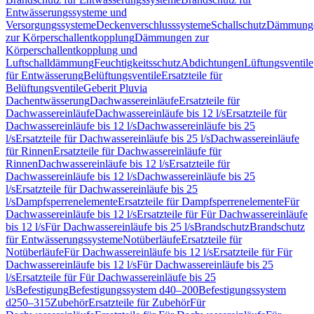
Entwässerungssysteme und
Versorgungssysteme
Deckenverschlusssysteme
Schallschutz
Dämmung
zur Körperschallentkopplung
Dämmungen zur
Körperschallentkopplung und
Luftschalldämmung
Feuchtigkeitsschutz
Abdichtungen
Lüftungsventile
für Entwässerung
Belüftungsventile
Ersatzteile für
Belüftungsventile
Geberit Pluvia
Dachentwässerung
Dachwassereinläufe
Ersatzteile für
Dachwassereinläufe
Dachwassereinläufe bis 12 l/s
Ersatzteile für
Dachwassereinläufe bis 12 l/s
Dachwassereinläufe bis 25
l/s
Ersatzteile für Dachwassereinläufe bis 25 l/s
Dachwassereinläufe
für Rinnen
Ersatzteile für Dachwassereinläufe für
Rinnen
Dachwassereinläufe bis 12 l/s
Ersatzteile für
Dachwassereinläufe bis 12 l/s
Dachwassereinläufe bis 25
l/s
Ersatzteile für Dachwassereinläufe bis 25
l/s
Dampfsperrenelemente
Ersatzteile für Dampfsperrenelemente
Für
Dachwassereinläufe bis 12 l/s
Ersatzteile für Für Dachwassereinläufe
bis 12 l/s
Für Dachwassereinläufe bis 25 l/s
Brandschutz
Brandschutz
für Entwässerungssysteme
Notüberläufe
Ersatzteile für
Notüberläufe
Für Dachwassereinläufe bis 12 l/s
Ersatzteile für Für
Dachwassereinläufe bis 12 l/s
Für Dachwassereinläufe bis 25
l/s
Ersatzteile für Für Dachwassereinläufe bis 25
l/s
Befestigung
Befestigungssystem d40–200
Befestigungssystem
d250–315
Zubehör
Ersatzteile für Zubehör
Für