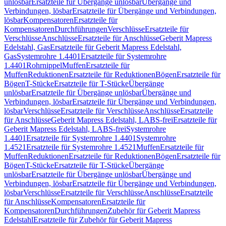
unlösbar
Ersatzteile für Übergänge unlösbar
Übergänge und
Verbindungen, lösbar
Ersatzteile für Übergänge und Verbindungen,
lösbar
Kompensatoren
Ersatzteile für
Kompensatoren
Durchführungen
Verschlüsse
Ersatzteile für
Verschlüsse
Anschlüsse
Ersatzteile für Anschlüsse
Geberit Mapress
Edelstahl, Gas
Ersatzteile für Geberit Mapress Edelstahl,
Gas
Systemrohre 1.4401
Ersatzteile für Systemrohre
1.4401
Rohrnippel
Muffen
Ersatzteile für
Muffen
Reduktionen
Ersatzteile für Reduktionen
Bögen
Ersatzteile für
Bögen
T-Stücke
Ersatzteile für T-Stücke
Übergänge
unlösbar
Ersatzteile für Übergänge unlösbar
Übergänge und
Verbindungen, lösbar
Ersatzteile für Übergänge und Verbindungen,
lösbar
Verschlüsse
Ersatzteile für Verschlüsse
Anschlüsse
Ersatzteile
für Anschlüsse
Geberit Mapress Edelstahl, LABS-frei
Ersatzteile für
Geberit Mapress Edelstahl, LABS-frei
Systemrohre
1.4401
Ersatzteile für Systemrohre 1.4401
Systemrohre
1.4521
Ersatzteile für Systemrohre 1.4521
Muffen
Ersatzteile für
Muffen
Reduktionen
Ersatzteile für Reduktionen
Bögen
Ersatzteile für
Bögen
T-Stücke
Ersatzteile für T-Stücke
Übergänge
unlösbar
Ersatzteile für Übergänge unlösbar
Übergänge und
Verbindungen, lösbar
Ersatzteile für Übergänge und Verbindungen,
lösbar
Verschlüsse
Ersatzteile für Verschlüsse
Anschlüsse
Ersatzteile
für Anschlüsse
Kompensatoren
Ersatzteile für
Kompensatoren
Durchführungen
Zubehör für Geberit Mapress
Edelstahl
Ersatzteile für Zubehör für Geberit Mapress