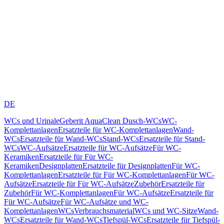
DE
WCs und Urinale
Geberit AquaClean Dusch-WCs
WC-
Komplettanlagen
Ersatzteile für WC-Komplettanlagen
Wand-
WCs
Ersatzteile für Wand-WCs
Stand-WCs
Ersatzteile für Stand-
WCs
WC-Aufsätze
Ersatzteile für WC-Aufsätze
Für WC-
Keramiken
Ersatzteile für Für WC-
Keramiken
Designplatten
Ersatzteile für Designplatten
Für WC-
Komplettanlagen
Ersatzteile für Für WC-Komplettanlagen
Für WC-
Aufsätze
Ersatzteile für Für WC-Aufsätze
Zubehör
Ersatzteile für
Zubehör
Für WC-Komplettanlagen
Für WC-Aufsätze
Ersatzteile für
Für WC-Aufsätze
Für WC-Aufsätze und WC-
Komplettanlagen
WCs
Verbrauchsmaterial
WCs und WC-Sitze
Wand-
WCs
Ersatzteile für Wand-WCs
Tiefspül-WCs
Ersatzteile für Tiefspül-