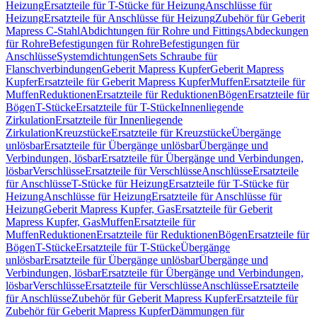
Heizung
Ersatzteile für T-Stücke für Heizung
Anschlüsse für
Heizung
Ersatzteile für Anschlüsse für Heizung
Zubehör für Geberit
Mapress C-Stahl
Abdichtungen für Rohre und Fittings
Abdeckungen
für Rohre
Befestigungen für Rohre
Befestigungen für
Anschlüsse
Systemdichtungen
Sets Schraube für
Flanschverbindungen
Geberit Mapress Kupfer
Geberit Mapress
Kupfer
Ersatzteile für Geberit Mapress Kupfer
Muffen
Ersatzteile für
Muffen
Reduktionen
Ersatzteile für Reduktionen
Bögen
Ersatzteile für
Bögen
T-Stücke
Ersatzteile für T-Stücke
Innenliegende
Zirkulation
Ersatzteile für Innenliegende
Zirkulation
Kreuzstücke
Ersatzteile für Kreuzstücke
Übergänge
unlösbar
Ersatzteile für Übergänge unlösbar
Übergänge und
Verbindungen, lösbar
Ersatzteile für Übergänge und Verbindungen,
lösbar
Verschlüsse
Ersatzteile für Verschlüsse
Anschlüsse
Ersatzteile
für Anschlüsse
T-Stücke für Heizung
Ersatzteile für T-Stücke für
Heizung
Anschlüsse für Heizung
Ersatzteile für Anschlüsse für
Heizung
Geberit Mapress Kupfer, Gas
Ersatzteile für Geberit
Mapress Kupfer, Gas
Muffen
Ersatzteile für
Muffen
Reduktionen
Ersatzteile für Reduktionen
Bögen
Ersatzteile für
Bögen
T-Stücke
Ersatzteile für T-Stücke
Übergänge
unlösbar
Ersatzteile für Übergänge unlösbar
Übergänge und
Verbindungen, lösbar
Ersatzteile für Übergänge und Verbindungen,
lösbar
Verschlüsse
Ersatzteile für Verschlüsse
Anschlüsse
Ersatzteile
für Anschlüsse
Zubehör für Geberit Mapress Kupfer
Ersatzteile für
Zubehör für Geberit Mapress Kupfer
Dämmungen für