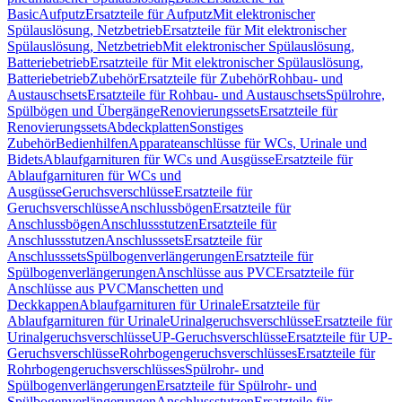
Basic
Aufputz
Ersatzteile für Aufputz
Mit elektronischer
Spülauslösung, Netzbetrieb
Ersatzteile für Mit elektronischer
Spülauslösung, Netzbetrieb
Mit elektronischer Spülauslösung,
Batteriebetrieb
Ersatzteile für Mit elektronischer Spülauslösung,
Batteriebetrieb
Zubehör
Ersatzteile für Zubehör
Rohbau- und
Austauschsets
Ersatzteile für Rohbau- und Austauschsets
Spülrohre,
Spülbögen und Übergänge
Renovierungssets
Ersatzteile für
Renovierungssets
Abdeckplatten
Sonstiges
Zubehör
Bedienhilfen
Apparateanschlüsse für WCs, Urinale und
Bidets
Ablaufgarnituren für WCs und Ausgüsse
Ersatzteile für
Ablaufgarnituren für WCs und
Ausgüsse
Geruchsverschlüsse
Ersatzteile für
Geruchsverschlüsse
Anschlussbögen
Ersatzteile für
Anschlussbögen
Anschlussstutzen
Ersatzteile für
Anschlussstutzen
Anschlusssets
Ersatzteile für
Anschlusssets
Spülbogenverlängerungen
Ersatzteile für
Spülbogenverlängerungen
Anschlüsse aus PVC
Ersatzteile für
Anschlüsse aus PVC
Manschetten und
Deckkappen
Ablaufgarnituren für Urinale
Ersatzteile für
Ablaufgarnituren für Urinale
Urinalgeruchsverschlüsse
Ersatzteile für
Urinalgeruchsverschlüsse
UP-Geruchsverschlüsse
Ersatzteile für UP-
Geruchsverschlüsse
Rohrbogengeruchsverschlüsses
Ersatzteile für
Rohrbogengeruchsverschlüsses
Spülrohr- und
Spülbogenverlängerungen
Ersatzteile für Spülrohr- und
Spülbogenverlängerungen
Anschlussstutzen
Ersatzteile für