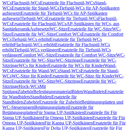
WCs
Flachspül-WCs
Ersatzteile für Flachspül-WCs
Stand-
WCs
Ersatzteile für Stand-WCs
Tiefspül-WCs für AP-Spülkasten
aufgesetzt
Ersatzteile für Tiefspül-WCs für AP-Spülkasten
aufgesetzt
Tiefspül-WCs
Ersatzteile für Tiefspül-WCs
Flachspül-
WCs
Ersatzteile für Flachspül-WCs
AP-Spülkästen für WCs, aus
Sanitärkeramik
Aufgesetzt
WC-Sitze
Ersatzteile für WC-Sitze
WC-
Sitze
Ersatzteile für WC-Sitze
Comfort WCs
Ersatzteile für Comfort
WCs
Tiefspül-WCs erhöht
Ersatzteile für Tiefspül-WCs
erhöht
Flachspül-WCs erhöht
Ersatzteile für Flachspül-WCs
erhöht
Tiefspül-WCs verlängert
Ersatzteile für Tiefspül-WCs
verlängert
Comfort WC-Sitze
Ersatzteile für Comfort WC-Sitze
WC-
Sitze
Ersatzteile für WC-Sitze
WC-Sitzringe
Ersatzteile für WC-
Sitzringe
WCs für Kinder
Ersatzteile für WCs für Kinder
Wand-
WCs
Ersatzteile für Wand-WCs
Stand-WCs
Ersatzteile für Stand-
WCs
WC-Sitze für Kinder
Ersatzteile für WC-Sitze für Kinder
WC-
Sitze
Ersatzteile für WC-Sitze
WC-Sitzringe
Ersatzteile für WC-
Sitzringe
Hock-WCs
Mit
Spülung
Zubehör
Befestigungsmaterial
Bidets
Wandbidets
Ersatzteile
für Wandbidets
Standbidets
Ersatzteile für
Standbidets
Zubehör
Ersatzteile für Zubehör
Betätigungsplatten und
WC-Steuerungen
Betätigungsplatten
Ersatzteile für
Betätigungsplatten
Für Sigma UP-Spülkästen
Ersatzteile für Für
Sigma UP-Spülkästen
Für Omega UP-Spülkästen
Ersatzteile für Für
Omega UP-Spülkästen
Für Kappa UP-Spülkästen
Ersatzteile für Für
Kappa UP-Spülkästen
Für Delta UP-Spülkästen
Ersatzteile für Für