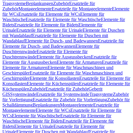
Tragsysteme
Beplankungen
Zubehör
Ersatzteile für
Zubehör
Montageelemente
Ersatzteile für Montageelemente
Elemente
für WCs
Ersatzteile für Elemente für WCs
Elemente für
Waschtische
Ersatzteile für Elemente für Waschtische
Elemente für
Bidets
Ersatzteile für Elemente für Bidets
Elemente für
Urinale
Ersatzteile für Elemente für Urinale
Elemente für Duschen
mit Wandablauf
Ersatzteile für Elemente für Duschen mit
Wandablauf
Elemente für Dusch- und Badewannen
Ersatzteile für
Elemente für Dusch- und Badewannen
Elemente für
Duschtrennwände
Ersatzteile für Elemente für
Duschtrennwände
Elemente für Ausgussbecken
Ersatzteile für
Elemente für Ausgussbecken
Elemente für Armaturen
Ersatzteile für
Elemente für Armaturen
Elemente für Waschmaschinen und
Geschirrspüler
Ersatzteile für Elemente für Waschmaschinen und
Geschirrspüler
Elemente für Konsollasten
Ersatzteile für Elemente für
Konsollasten
Elemente für Küchenspülen
Ersatzteile für Elemente für
Küchenspülen
Zubehör
Ersatzteile für Zubehör
Geberit
GIS
Systemwände
Ersatzteile für Systemwände
Tragsysteme
Zubehör
für Vorfertigung
Ersatzteile für Zubehör für Vorfertigung
Zubehör für
Schalldämmung
Beplankungen
Montageelemente
Ersatzteile für
Montageelemente
Elemente für WCs
Ersatzteile für Elemente für
WCs
Elemente für Waschtische
Ersatzteile für Elemente für
Waschtische
Elemente für Bidets
Ersatzteile für Elemente für
Bidets
Elemente für Urinale
Ersatzteile für Elemente für
Urinale
Elemente für Duschen mit Wandablauf
Ersatzteile für