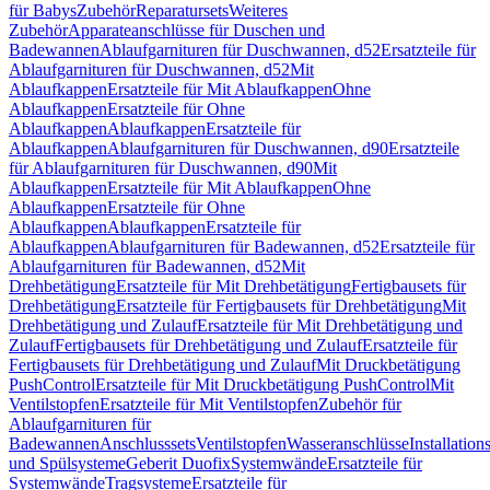
für Babys
Zubehör
Reparatursets
Weiteres
Zubehör
Apparateanschlüsse für Duschen und
Badewannen
Ablaufgarnituren für Duschwannen, d52
Ersatzteile für
Ablaufgarnituren für Duschwannen, d52
Mit
Ablaufkappen
Ersatzteile für Mit Ablaufkappen
Ohne
Ablaufkappen
Ersatzteile für Ohne
Ablaufkappen
Ablaufkappen
Ersatzteile für
Ablaufkappen
Ablaufgarnituren für Duschwannen, d90
Ersatzteile
für Ablaufgarnituren für Duschwannen, d90
Mit
Ablaufkappen
Ersatzteile für Mit Ablaufkappen
Ohne
Ablaufkappen
Ersatzteile für Ohne
Ablaufkappen
Ablaufkappen
Ersatzteile für
Ablaufkappen
Ablaufgarnituren für Badewannen, d52
Ersatzteile für
Ablaufgarnituren für Badewannen, d52
Mit
Drehbetätigung
Ersatzteile für Mit Drehbetätigung
Fertigbausets für
Drehbetätigung
Ersatzteile für Fertigbausets für Drehbetätigung
Mit
Drehbetätigung und Zulauf
Ersatzteile für Mit Drehbetätigung und
Zulauf
Fertigbausets für Drehbetätigung und Zulauf
Ersatzteile für
Fertigbausets für Drehbetätigung und Zulauf
Mit Druckbetätigung
PushControl
Ersatzteile für Mit Druckbetätigung PushControl
Mit
Ventilstopfen
Ersatzteile für Mit Ventilstopfen
Zubehör für
Ablaufgarnituren für
Badewannen
Anschlusssets
Ventilstopfen
Wasseranschlüsse
Installation
und Spülsysteme
Geberit Duofix
Systemwände
Ersatzteile für
Systemwände
Tragsysteme
Ersatzteile für