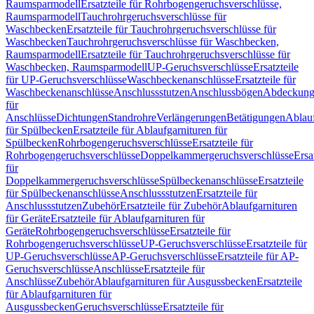
Raumsparmodell
Ersatzteile für Rohrbogengeruchsverschlüsse,
Raumsparmodell
Tauchrohrgeruchsverschlüsse für
Waschbecken
Ersatzteile für Tauchrohrgeruchsverschlüsse für
Waschbecken
Tauchrohrgeruchsverschlüsse für Waschbecken,
Raumsparmodell
Ersatzteile für Tauchrohrgeruchsverschlüsse für
Waschbecken, Raumsparmodell
UP-Geruchsverschlüsse
Ersatzteile
für UP-Geruchsverschlüsse
Waschbeckenanschlüsse
Ersatzteile für
Waschbeckenanschlüsse
Anschlussstutzen
Anschlussbögen
Abdeckung
für
Anschlüsse
Dichtungen
Standrohre
Verlängerungen
Betätigungen
Ablauf
für Spülbecken
Ersatzteile für Ablaufgarnituren für
Spülbecken
Rohrbogengeruchsverschlüsse
Ersatzteile für
Rohrbogengeruchsverschlüsse
Doppelkammergeruchsverschlüsse
Ersa
für
Doppelkammergeruchsverschlüsse
Spülbeckenanschlüsse
Ersatzteile
für Spülbeckenanschlüsse
Anschlussstutzen
Ersatzteile für
Anschlussstutzen
Zubehör
Ersatzteile für Zubehör
Ablaufgarnituren
für Geräte
Ersatzteile für Ablaufgarnituren für
Geräte
Rohrbogengeruchsverschlüsse
Ersatzteile für
Rohrbogengeruchsverschlüsse
UP-Geruchsverschlüsse
Ersatzteile für
UP-Geruchsverschlüsse
AP-Geruchsverschlüsse
Ersatzteile für AP-
Geruchsverschlüsse
Anschlüsse
Ersatzteile für
Anschlüsse
Zubehör
Ablaufgarnituren für Ausgussbecken
Ersatzteile
für Ablaufgarnituren für
Ausgussbecken
Geruchsverschlüsse
Ersatzteile für