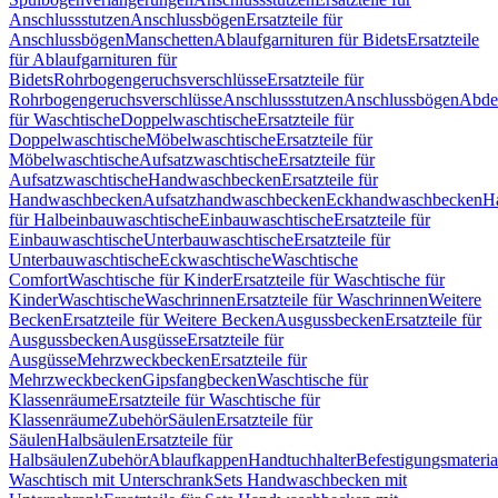
Anschlussstutzen
Anschlussbögen
Ersatzteile für
Anschlussbögen
Manschetten
Ablaufgarnituren für Bidets
Ersatzteile
für Ablaufgarnituren für
Bidets
Rohrbogengeruchsverschlüsse
Ersatzteile für
Rohrbogengeruchsverschlüsse
Anschlussstutzen
Anschlussbögen
Abde
für Waschtische
Doppelwaschtische
Ersatzteile für
Doppelwaschtische
Möbelwaschtische
Ersatzteile für
Möbelwaschtische
Aufsatzwaschtische
Ersatzteile für
Aufsatzwaschtische
Handwaschbecken
Ersatzteile für
Handwaschbecken
Aufsatzhandwaschbecken
Eckhandwaschbecken
H
für Halbeinbauwaschtische
Einbauwaschtische
Ersatzteile für
Einbauwaschtische
Unterbauwaschtische
Ersatzteile für
Unterbauwaschtische
Eckwaschtische
Waschtische
Comfort
Waschtische für Kinder
Ersatzteile für Waschtische für
Kinder
Waschtische
Waschrinnen
Ersatzteile für Waschrinnen
Weitere
Becken
Ersatzteile für Weitere Becken
Ausgussbecken
Ersatzteile für
Ausgussbecken
Ausgüsse
Ersatzteile für
Ausgüsse
Mehrzweckbecken
Ersatzteile für
Mehrzweckbecken
Gipsfangbecken
Waschtische für
Klassenräume
Ersatzteile für Waschtische für
Klassenräume
Zubehör
Säulen
Ersatzteile für
Säulen
Halbsäulen
Ersatzteile für
Halbsäulen
Zubehör
Ablaufkappen
Handtuchhalter
Befestigungsmateria
Waschtisch mit Unterschrank
Sets Handwaschbecken mit