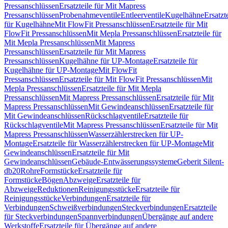
Pressanschlüssen
Ersatzteile für Mit Mapress
Pressanschlüssen
Probenahmeventile
Entleerventile
Kugelhähne
Ersatzt
für Kugelhähne
Mit FlowFit Pressanschlüssen
Ersatzteile für Mit
FlowFit Pressanschlüssen
Mit Mepla Pressanschlüssen
Ersatzteile für
Mit Mepla Pressanschlüssen
Mit Mapress
Pressanschlüssen
Ersatzteile für Mit Mapress
Pressanschlüssen
Kugelhähne für UP-Montage
Ersatzteile für
Kugelhähne für UP-Montage
Mit FlowFit
Pressanschlüssen
Ersatzteile für Mit FlowFit Pressanschlüssen
Mit
Mepla Pressanschlüssen
Ersatzteile für Mit Mepla
Pressanschlüssen
Mit Mapress Pressanschlüssen
Ersatzteile für Mit
Mapress Pressanschlüssen
Mit Gewindeanschlüssen
Ersatzteile für
Mit Gewindeanschlüssen
Rückschlagventile
Ersatzteile für
Rückschlagventile
Mit Mapress Pressanschlüssen
Ersatzteile für Mit
Mapress Pressanschlüssen
Wasserzählerstrecken für UP-
Montage
Ersatzteile für Wasserzählerstrecken für UP-Montage
Mit
Gewindeanschlüssen
Ersatzteile für Mit
Gewindeanschlüssen
Gebäude-Entwässerungssysteme
Geberit Silent-
db20
Rohre
Formstücke
Ersatzteile für
Formstücke
Bögen
Abzweige
Ersatzteile für
Abzweige
Reduktionen
Reinigungsstücke
Ersatzteile für
Reinigungsstücke
Verbindungen
Ersatzteile für
Verbindungen
Schweißverbindungen
Steckverbindungen
Ersatzteile
für Steckverbindungen
Spannverbindungen
Übergänge auf andere
Werkstoffe
Ersatzteile für Übergänge auf andere