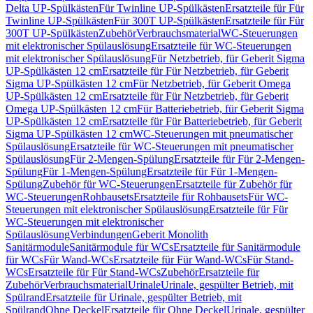
Delta UP-Spülkästen
Für Twinline UP-Spülkästen
Ersatzteile für Für
Twinline UP-Spülkästen
Für 300T UP-Spülkästen
Ersatzteile für Für
300T UP-Spülkästen
Zubehör
Verbrauchsmaterial
WC-Steuerungen
mit elektronischer Spülauslösung
Ersatzteile für WC-Steuerungen
mit elektronischer Spülauslösung
Für Netzbetrieb, für Geberit Sigma
UP-Spülkästen 12 cm
Ersatzteile für Für Netzbetrieb, für Geberit
Sigma UP-Spülkästen 12 cm
Für Netzbetrieb, für Geberit Omega
UP-Spülkästen 12 cm
Ersatzteile für Für Netzbetrieb, für Geberit
Omega UP-Spülkästen 12 cm
Für Batteriebetrieb, für Geberit Sigma
UP-Spülkästen 12 cm
Ersatzteile für Für Batteriebetrieb, für Geberit
Sigma UP-Spülkästen 12 cm
WC-Steuerungen mit pneumatischer
Spülauslösung
Ersatzteile für WC-Steuerungen mit pneumatischer
Spülauslösung
Für 2-Mengen-Spülung
Ersatzteile für Für 2-Mengen-
Spülung
Für 1-Mengen-Spülung
Ersatzteile für Für 1-Mengen-
Spülung
Zubehör für WC-Steuerungen
Ersatzteile für Zubehör für
WC-Steuerungen
Rohbausets
Ersatzteile für Rohbausets
Für WC-
Steuerungen mit elektronischer Spülauslösung
Ersatzteile für Für
WC-Steuerungen mit elektronischer
Spülauslösung
Verbindungen
Geberit Monolith
Sanitärmodule
Sanitärmodule für WCs
Ersatzteile für Sanitärmodule
für WCs
Für Wand-WCs
Ersatzteile für Für Wand-WCs
Für Stand-
WCs
Ersatzteile für Für Stand-WCs
Zubehör
Ersatzteile für
Zubehör
Verbrauchsmaterial
Urinale
Urinale, gespülter Betrieb, mit
Spülrand
Ersatzteile für Urinale, gespülter Betrieb, mit
Spülrand
Ohne Deckel
Ersatzteile für Ohne Deckel
Urinale, gespülter