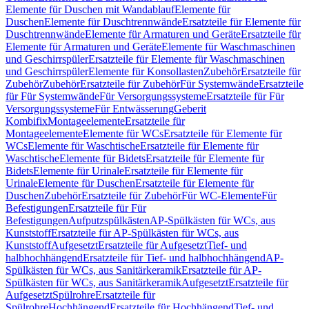
Elemente für Duschen mit Wandablauf
Elemente für
Duschen
Elemente für Duschtrennwände
Ersatzteile für Elemente für
Duschtrennwände
Elemente für Armaturen und Geräte
Ersatzteile für
Elemente für Armaturen und Geräte
Elemente für Waschmaschinen
und Geschirrspüler
Ersatzteile für Elemente für Waschmaschinen
und Geschirrspüler
Elemente für Konsollasten
Zubehör
Ersatzteile für
Zubehör
Zubehör
Ersatzteile für Zubehör
Für Systemwände
Ersatzteile
für Für Systemwände
Für Versorgungssysteme
Ersatzteile für Für
Versorgungssysteme
Für Entwässerung
Geberit
Kombifix
Montageelemente
Ersatzteile für
Montageelemente
Elemente für WCs
Ersatzteile für Elemente für
WCs
Elemente für Waschtische
Ersatzteile für Elemente für
Waschtische
Elemente für Bidets
Ersatzteile für Elemente für
Bidets
Elemente für Urinale
Ersatzteile für Elemente für
Urinale
Elemente für Duschen
Ersatzteile für Elemente für
Duschen
Zubehör
Ersatzteile für Zubehör
Für WC-Elemente
Für
Befestigungen
Ersatzteile für Für
Befestigungen
Aufputzspülkästen
AP-Spülkästen für WCs, aus
Kunststoff
Ersatzteile für AP-Spülkästen für WCs, aus
Kunststoff
Aufgesetzt
Ersatzteile für Aufgesetzt
Tief- und
halbhochhängend
Ersatzteile für Tief- und halbhochhängend
AP-
Spülkästen für WCs, aus Sanitärkeramik
Ersatzteile für AP-
Spülkästen für WCs, aus Sanitärkeramik
Aufgesetzt
Ersatzteile für
Aufgesetzt
Spülrohre
Ersatzteile für
Spülrohre
Hochhängend
Ersatzteile für Hochhängend
Tief- und