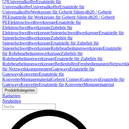
[2]
Universalkoffer
Ersatzteile für
Universalkoffer
Universalkoffer
Ersatzteile für
Universalkoffer
Werkzeuge für Geberit Silent-db20 / Geberit
PE
Ersatzteile für Werkzeuge für Geberit Silent-db20 / Geberit
PE
Elektroschweißwerkzeuge
Ersatzteile für
Elektroschweißwerkzeuge
Zubehör für
Elektroschweißwerkzeuge
Spiegelschweißwerkzeuge
Ersatzteile für
Spiegelschweißwerkzeuge
Zubehör für
Spiegelschweißwerkzeuge
Ersatzteile für Zubehör für
Spiegelschweißwerkzeuge
Rohrbearbeitungswerkzeuge
Ersatzteile
für Rohrbearbeitungswerkzeuge
Zubehör für
Rohrbearbeitungswerkzeuge
Ersatzteile für Zubehör für
Rohrbearbeitungswerkzeuge
Bedienhilfen
Fernbedienungen
Netzwerk
für Netzwerkkomponenten
Gateways
Ersatzteile für
Gateways
Konverter
Ersatzteile für
Konverter
Montagematerial
Geberit Connect
Gateways
Ersatzteile für
Gateways
Konverter
Ersatzteile für Konverter
Montagematerial
Produktkategorien
Badserien
Neuheiten