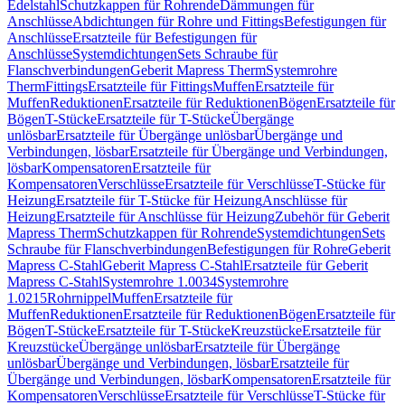
Edelstahl
Schutzkappen für Rohrende
Dämmungen für
Anschlüsse
Abdichtungen für Rohre und Fittings
Befestigungen für
Anschlüsse
Ersatzteile für Befestigungen für
Anschlüsse
Systemdichtungen
Sets Schraube für
Flanschverbindungen
Geberit Mapress Therm
Systemrohre
Therm
Fittings
Ersatzteile für Fittings
Muffen
Ersatzteile für
Muffen
Reduktionen
Ersatzteile für Reduktionen
Bögen
Ersatzteile für
Bögen
T-Stücke
Ersatzteile für T-Stücke
Übergänge
unlösbar
Ersatzteile für Übergänge unlösbar
Übergänge und
Verbindungen, lösbar
Ersatzteile für Übergänge und Verbindungen,
lösbar
Kompensatoren
Ersatzteile für
Kompensatoren
Verschlüsse
Ersatzteile für Verschlüsse
T-Stücke für
Heizung
Ersatzteile für T-Stücke für Heizung
Anschlüsse für
Heizung
Ersatzteile für Anschlüsse für Heizung
Zubehör für Geberit
Mapress Therm
Schutzkappen für Rohrende
Systemdichtungen
Sets
Schraube für Flanschverbindungen
Befestigungen für Rohre
Geberit
Mapress C-Stahl
Geberit Mapress C-Stahl
Ersatzteile für Geberit
Mapress C-Stahl
Systemrohre 1.0034
Systemrohre
1.0215
Rohrnippel
Muffen
Ersatzteile für
Muffen
Reduktionen
Ersatzteile für Reduktionen
Bögen
Ersatzteile für
Bögen
T-Stücke
Ersatzteile für T-Stücke
Kreuzstücke
Ersatzteile für
Kreuzstücke
Übergänge unlösbar
Ersatzteile für Übergänge
unlösbar
Übergänge und Verbindungen, lösbar
Ersatzteile für
Übergänge und Verbindungen, lösbar
Kompensatoren
Ersatzteile für
Kompensatoren
Verschlüsse
Ersatzteile für Verschlüsse
T-Stücke für