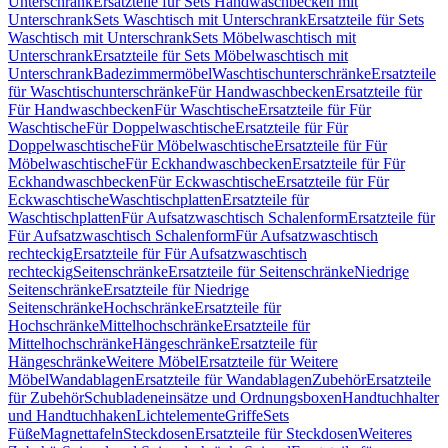
Unterschrank
Ersatzteile für Sets Handwaschbecken mit
Unterschrank
Sets Waschtisch mit Unterschrank
Ersatzteile für Sets
Waschtisch mit Unterschrank
Sets Möbelwaschtisch mit
Unterschrank
Ersatzteile für Sets Möbelwaschtisch mit
Unterschrank
Badezimmermöbel
Waschtischunterschränke
Ersatzteile
für Waschtischunterschränke
Für Handwaschbecken
Ersatzteile für
Für Handwaschbecken
Für Waschtische
Ersatzteile für Für
Waschtische
Für Doppelwaschtische
Ersatzteile für Für
Doppelwaschtische
Für Möbelwaschtische
Ersatzteile für Für
Möbelwaschtische
Für Eckhandwaschbecken
Ersatzteile für Für
Eckhandwaschbecken
Für Eckwaschtische
Ersatzteile für Für
Eckwaschtische
Waschtischplatten
Ersatzteile für
Waschtischplatten
Für Aufsatzwaschtisch Schalenform
Ersatzteile für
Für Aufsatzwaschtisch Schalenform
Für Aufsatzwaschtisch
rechteckig
Ersatzteile für Für Aufsatzwaschtisch
rechteckig
Seitenschränke
Ersatzteile für Seitenschränke
Niedrige
Seitenschränke
Ersatzteile für Niedrige
Seitenschränke
Hochschränke
Ersatzteile für
Hochschränke
Mittelhochschränke
Ersatzteile für
Mittelhochschränke
Hängeschränke
Ersatzteile für
Hängeschränke
Weitere Möbel
Ersatzteile für Weitere
Möbel
Wandablagen
Ersatzteile für Wandablagen
Zubehör
Ersatzteile
für Zubehör
Schubladeneinsätze und Ordnungsboxen
Handtuchhalter
und Handtuchhaken
Lichtelemente
Griffe
Sets
Füße
Magnettafeln
Steckdosen
Ersatzteile für Steckdosen
Weiteres