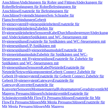
Anschlüsse
Abdichtungen für Rohre und Fittings
Abdeckungen für
Rohre
Befestigungen für Rohre
Befestigungen für
Anschlüsse
Ersatzteile für Befestigungen für
Anschlüsse
Systemdichtungen
Sets Schraube für
Flanschverbindungen
Geberit
Hygienesystem
Hygienespüleinheiten
Ersatzteile für
Hygienespüleinheiten
Zubehör für
Hygienespüleinheiten
Sensoren
Kabel
Durchflussbegrenzer
Abdeckung
und Abdeckplatten
Spülkästen und WC-Steuerungen mit
Hygienespülung
Ersatzteile für Spülkästen und WC-Steuerungen mit
Hygienespülung
UP-Spülkästen mit
Hygienespülung
Hygieneeinbaumodule
Ersatzteile für
Hygieneeinbaumodule
Zubehör für Spülkästen und WC-
Steuerungen mit Hygienespülung
Ersatzteile für Zubehör für
Spülkästen und WC-Steuerungen mit
Hygienespülung
Sensoren
Kabel
Netzteile
Ersatzteile für
Netzteile
Netzwerkkomponenten
Geberit Connect Zubehör für
Geberit Hygienesystem
Ersatzteile für Geberit Connect Zubehör für
Geberit Hygienesystem
Gateways
Ersatzteile für
Gateways
Konverter
Ersatzteile für
Konverter
Sensoren
Montagematerial
Rohrarmaturen
Geradsitzventile
Mi
Mapress Pressanschlüssen
Schrägsitzventile
Ersatzteile für
Schrägsitzventile
Mit FlowFit Pressanschlüssen
Ersatzteile für Mit
FlowFit Pressanschlüssen
Mit Mepla Pressanschlüssen
Ersatzteile für
Mit Mepla Pressanschlüssen
Mit Mapress