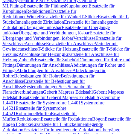
Mepla
Systemrohre ML
Ersatzteile für Systemrohre
ML
Fittings
Ersatzteile für Fittings
Kupplungen
Ersatzteile für
Kupplungen
Reduktionen
Ersatzteile für
Reduktionen
Winkel
Ersatzteile für Winkel
T-Stücke
Ersatzteile für T-
Stücke
Innenliegende Zirkulation
Ersatzteile für Innenliegende
Zirkulation
Übergänge unlösbar
Ersatzteile für Übergänge
unlösbar
Übergänge und Verbindungen, lösbar
Ersatzteile für
Übergänge und Verbindungen, lösbar
Verschlüsse
Ersatzteile für
Verschlüsse
Anschlüsse
Ersatzteile für Anschlüsse
Verteiler mit
Gewindeanschluss
T-Stücke für Heizung
Ersatzteile für T-Stücke für
Heizung
Anschlüsse für Heizung
Ersatzteile für Anschlüsse für
Heizung
Zubehör
Ersatzteile für Zubehör
Dämmungen für Rohre und
Fittings
Dämmungen für Anschlüsse
Abdichtungen für Rohre und
Fittings
Abdichtungen für Anschlüsse
Abdeckungen für
Rohre
Befestigungen für Rohre
Befestigungen für
Anschlüsse
Ersatzteile für Befestigungen für
Anschlüsse
Systemdichtungen
Sets Schraube für
Flanschverbindungen
Geberit Mapress Edelstahl
Geberit Mapress
Edelstahl
Ersatzteile für Geberit Mapress Edelstahl
Systemrohre
1.4401
Ersatzteile für Systemrohre 1.4401
Systemrohre
1.4521
Ersatzteile für Systemrohre
1.4521
Rohrnippel
Muffen
Ersatzteile für
Muffen
Reduktionen
Ersatzteile für Reduktionen
Bögen
Ersatzteile für
Bögen
T-Stücke
Ersatzteile für T-Stücke
Innenliegende
Zirkulation
Ersatzteile für Innenliegende Zirkulation
Übergänge