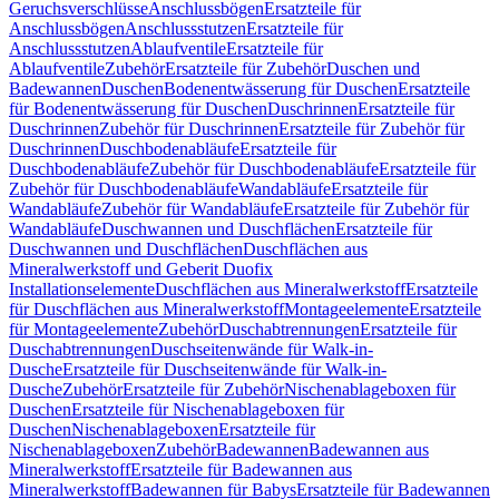
Geruchsverschlüsse
Anschlussbögen
Ersatzteile für
Anschlussbögen
Anschlussstutzen
Ersatzteile für
Anschlussstutzen
Ablaufventile
Ersatzteile für
Ablaufventile
Zubehör
Ersatzteile für Zubehör
Duschen und
Badewannen
Duschen
Bodenentwässerung für Duschen
Ersatzteile
für Bodenentwässerung für Duschen
Duschrinnen
Ersatzteile für
Duschrinnen
Zubehör für Duschrinnen
Ersatzteile für Zubehör für
Duschrinnen
Duschbodenabläufe
Ersatzteile für
Duschbodenabläufe
Zubehör für Duschbodenabläufe
Ersatzteile für
Zubehör für Duschbodenabläufe
Wandabläufe
Ersatzteile für
Wandabläufe
Zubehör für Wandabläufe
Ersatzteile für Zubehör für
Wandabläufe
Duschwannen und Duschflächen
Ersatzteile für
Duschwannen und Duschflächen
Duschflächen aus
Mineralwerkstoff und Geberit Duofix
Installationselemente
Duschflächen aus Mineralwerkstoff
Ersatzteile
für Duschflächen aus Mineralwerkstoff
Montageelemente
Ersatzteile
für Montageelemente
Zubehör
Duschabtrennungen
Ersatzteile für
Duschabtrennungen
Duschseitenwände für Walk-in-
Dusche
Ersatzteile für Duschseitenwände für Walk-in-
Dusche
Zubehör
Ersatzteile für Zubehör
Nischenablageboxen für
Duschen
Ersatzteile für Nischenablageboxen für
Duschen
Nischenablageboxen
Ersatzteile für
Nischenablageboxen
Zubehör
Badewannen
Badewannen aus
Mineralwerkstoff
Ersatzteile für Badewannen aus
Mineralwerkstoff
Badewannen für Babys
Ersatzteile für Badewannen