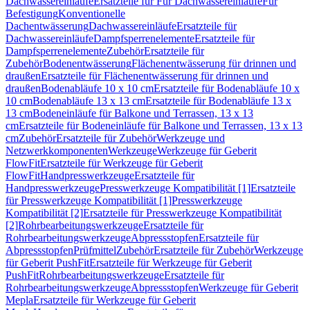
Dachwassereinläufe
Ersatzteile für Für Dachwassereinläufe
Für
Befestigung
Konventionelle
Dachentwässerung
Dachwassereinläufe
Ersatzteile für
Dachwassereinläufe
Dampfsperrenelemente
Ersatzteile für
Dampfsperrenelemente
Zubehör
Ersatzteile für
Zubehör
Bodenentwässerung
Flächenentwässerung für drinnen und
draußen
Ersatzteile für Flächenentwässerung für drinnen und
draußen
Bodenabläufe 10 x 10 cm
Ersatzteile für Bodenabläufe 10 x
10 cm
Bodenabläufe 13 x 13 cm
Ersatzteile für Bodenabläufe 13 x
13 cm
Bodeneinläufe für Balkone und Terrassen, 13 x 13
cm
Ersatzteile für Bodeneinläufe für Balkone und Terrassen, 13 x 13
cm
Zubehör
Ersatzteile für Zubehör
Werkzeuge und
Netzwerkkomponenten
Werkzeuge
Werkzeuge für Geberit
FlowFit
Ersatzteile für Werkzeuge für Geberit
FlowFit
Handpresswerkzeuge
Ersatzteile für
Handpresswerkzeuge
Presswerkzeuge Kompatibilität [1]
Ersatzteile
für Presswerkzeuge Kompatibilität [1]
Presswerkzeuge
Kompatibilität [2]
Ersatzteile für Presswerkzeuge Kompatibilität
[2]
Rohrbearbeitungswerkzeuge
Ersatzteile für
Rohrbearbeitungswerkzeuge
Abpressstopfen
Ersatzteile für
Abpressstopfen
Prüfmittel
Zubehör
Ersatzteile für Zubehör
Werkzeuge
für Geberit PushFit
Ersatzteile für Werkzeuge für Geberit
PushFit
Rohrbearbeitungswerkzeuge
Ersatzteile für
Rohrbearbeitungswerkzeuge
Abpressstopfen
Werkzeuge für Geberit
Mepla
Ersatzteile für Werkzeuge für Geberit