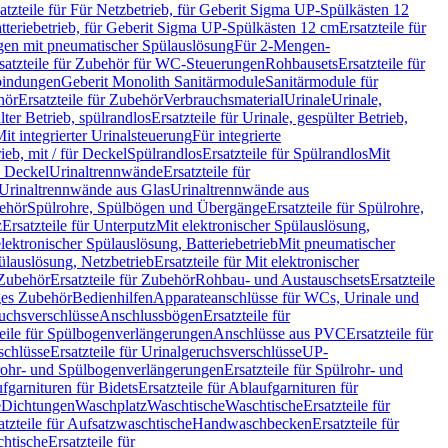
atzteile für Für Netzbetrieb, für Geberit Sigma UP-Spülkästen 12
tteriebetrieb, für Geberit Sigma UP-Spülkästen 12 cm
Ersatzteile für
gen mit pneumatischer Spülauslösung
Für 2-Mengen-
satzteile für Zubehör für WC-Steuerungen
Rohbausets
Ersatzteile für
bindungen
Geberit Monolith Sanitärmodule
Sanitärmodule für
hör
Ersatzteile für Zubehör
Verbrauchsmaterial
Urinale
Urinale,
lter Betrieb, spülrandlos
Ersatzteile für Urinale, gespülter Betrieb,
Mit integrierter Urinalsteuerung
Für integrierte
rieb, mit / für Deckel
Spülrandlos
Ersatzteile für Spülrandlos
Mit
e Deckel
Urinaltrennwände
Ersatzteile für
r Urinaltrennwände aus Glas
Urinaltrennwände aus
ehör
Spülrohre, Spülbögen und Übergänge
Ersatzteile für Spülrohre,
z
Ersatzteile für Unterputz
Mit elektronischer Spülauslösung,
 elektronischer Spülauslösung, Batteriebetrieb
Mit pneumatischer
ülauslösung, Netzbetrieb
Ersatzteile für Mit elektronischer
Zubehör
Ersatzteile für Zubehör
Rohbau- und Austauschsets
Ersatzteile
ges Zubehör
Bedienhilfen
Apparateanschlüsse für WCs, Urinale und
ruchsverschlüsse
Anschlussbögen
Ersatzteile für
teile für Spülbogenverlängerungen
Anschlüsse aus PVC
Ersatzteile für
schlüsse
Ersatzteile für Urinalgeruchsverschlüsse
UP-
rohr- und Spülbogenverlängerungen
Ersatzteile für Spülrohr- und
fgarnituren für Bidets
Ersatzteile für Ablaufgarnituren für
e
Dichtungen
Waschplatz
Waschtische
Waschtische
Ersatzteile für
atzteile für Aufsatzwaschtische
Handwaschbecken
Ersatzteile für
htische
Ersatzteile für