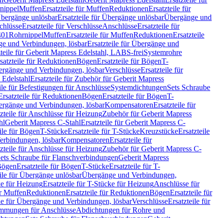
nippel
Muffen
Ersatzteile für Muffen
Reduktionen
Ersatzteile für
bergänge unlösbar
Ersatzteile für Übergänge unlösbar
Übergänge und
chlüsse
Ersatzteile für Verschlüsse
Anschlüsse
Ersatzteile für
401
Rohrnippel
Muffen
Ersatzteile für Muffen
Reduktionen
Ersatzteile
e und Verbindungen, lösbar
Ersatzteile für Übergänge und
zteile für Geberit Mapress Edelstahl, LABS-frei
Systemrohre
satzteile für Reduktionen
Bögen
Ersatzteile für Bögen
T-
bergänge und Verbindungen, lösbar
Verschlüsse
Ersatzteile für
 Edelstahl
Ersatzteile für Zubehör für Geberit Mapress
ile für Befestigungen für Anschlüsse
Systemdichtungen
Sets Schraube
Ersatzteile für Reduktionen
Bögen
Ersatzteile für Bögen
T-
bergänge und Verbindungen, lösbar
Kompensatoren
Ersatzteile für
zteile für Anschlüsse für Heizung
Zubehör für Geberit Mapress
hl
Geberit Mapress C-Stahl
Ersatzteile für Geberit Mapress C-
ile für Bögen
T-Stücke
Ersatzteile für T-Stücke
Kreuzstücke
Ersatzteile
Verbindungen, lösbar
Kompensatoren
Ersatzteile für
zteile für Anschlüsse für Heizung
Zubehör für Geberit Mapress C-
ets Schraube für Flanschverbindungen
Geberit Mapress
Bögen
Ersatzteile für Bögen
T-Stücke
Ersatzteile für T-
eile für Übergänge unlösbar
Übergänge und Verbindungen,
e für Heizung
Ersatzteile für T-Stücke für Heizung
Anschlüsse für
ür Muffen
Reduktionen
Ersatzteile für Reduktionen
Bögen
Ersatzteile für
ile für Übergänge und Verbindungen, lösbar
Verschlüsse
Ersatzteile für
mungen für Anschlüsse
Abdichtungen für Rohre und