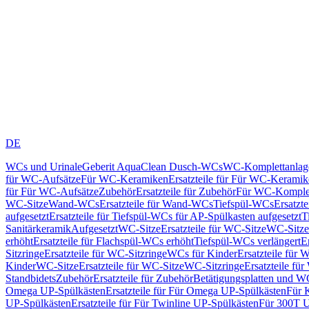
DE
WCs und Urinale
Geberit AquaClean Dusch-WCs
WC-Komplettanlag
für WC-Aufsätze
Für WC-Keramiken
Ersatzteile für Für WC-Kerami
für Für WC-Aufsätze
Zubehör
Ersatzteile für Zubehör
Für WC-Komplet
WC-Sitze
Wand-WCs
Ersatzteile für Wand-WCs
Tiefspül-WCs
Ersatzt
aufgesetzt
Ersatzteile für Tiefspül-WCs für AP-Spülkasten aufgesetzt
T
Sanitärkeramik
Aufgesetzt
WC-Sitze
Ersatzteile für WC-Sitze
WC-Sitze
erhöht
Ersatzteile für Flachspül-WCs erhöht
Tiefspül-WCs verlängert
E
Sitzringe
Ersatzteile für WC-Sitzringe
WCs für Kinder
Ersatzteile für 
Kinder
WC-Sitze
Ersatzteile für WC-Sitze
WC-Sitzringe
Ersatzteile fü
Standbidets
Zubehör
Ersatzteile für Zubehör
Betätigungsplatten und W
Omega UP-Spülkästen
Ersatzteile für Für Omega UP-Spülkästen
Für 
UP-Spülkästen
Ersatzteile für Für Twinline UP-Spülkästen
Für 300T U