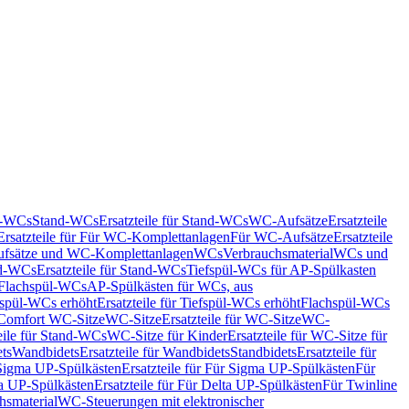
nd-WCs
Stand-WCs
Ersatzteile für Stand-WCs
WC-Aufsätze
Ersatzteile
Ersatzteile für Für WC-Komplettanlagen
Für WC-Aufsätze
Ersatzteile
fsätze und WC-Komplettanlagen
WCs
Verbrauchsmaterial
WCs und
d-WCs
Ersatzteile für Stand-WCs
Tiefspül-WCs für AP-Spülkasten
r Flachspül-WCs
AP-Spülkästen für WCs, aus
fspül-WCs erhöht
Ersatzteile für Tiefspül-WCs erhöht
Flachspül-WCs
r Comfort WC-Sitze
WC-Sitze
Ersatzteile für WC-Sitze
WC-
eile für Stand-WCs
WC-Sitze für Kinder
Ersatzteile für WC-Sitze für
ts
Wandbidets
Ersatzteile für Wandbidets
Standbidets
Ersatzteile für
Sigma UP-Spülkästen
Ersatzteile für Für Sigma UP-Spülkästen
Für
a UP-Spülkästen
Ersatzteile für Für Delta UP-Spülkästen
Für Twinline
hsmaterial
WC-Steuerungen mit elektronischer