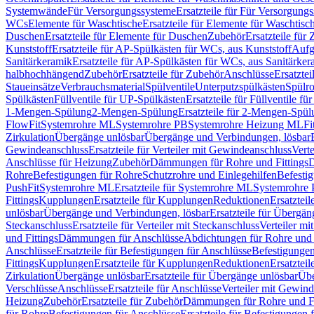
Systemwände
Für Versorgungssysteme
Ersatzteile für Für Versorgung
WCs
Elemente für Waschtische
Ersatzteile für Elemente für Waschtisc
Duschen
Ersatzteile für Elemente für Duschen
Zubehör
Ersatzteile für
Kunststoff
Ersatzteile für AP-Spülkästen für WCs, aus Kunststoff
Aufg
Sanitärkeramik
Ersatzteile für AP-Spülkästen für WCs, aus Sanitärker
halbhochhängend
Zubehör
Ersatzteile für Zubehör
Anschlüsse
Ersatztei
Staueinsätze
Verbrauchsmaterial
Spülventile
Unterputzspülkästen
Spülr
Spülkästen
Füllventile für UP-Spülkästen
Ersatzteile für Füllventile f
1-Mengen-Spülung
2-Mengen-Spülung
Ersatzteile für 2-Mengen-Spül
FlowFit
Systemrohre ML
Systemrohre PB
Systemrohre Heizung ML
Fi
Zirkulation
Übergänge unlösbar
Übergänge und Verbindungen, lösbar
Gewindeanschluss
Ersatzteile für Verteiler mit Gewindeanschluss
Verte
Anschlüsse für Heizung
Zubehör
Dämmungen für Rohre und Fittings
D
Rohre
Befestigungen für Rohre
Schutzrohre und Einlegehilfen
Befesti
PushFit
Systemrohre ML
Ersatzteile für Systemrohre ML
Systemrohre
Fittings
Kupplungen
Ersatzteile für Kupplungen
Reduktionen
Ersatztei
unlösbar
Übergänge und Verbindungen, lösbar
Ersatzteile für Übergä
Steckanschluss
Ersatzteile für Verteiler mit Steckanschluss
Verteiler m
und Fittings
Dämmungen für Anschlüsse
Abdichtungen für Rohre und 
Anschlüsse
Ersatzteile für Befestigungen für Anschlüsse
Befestigungen 
Fittings
Kupplungen
Ersatzteile für Kupplungen
Reduktionen
Ersatztei
Zirkulation
Übergänge unlösbar
Ersatzteile für Übergänge unlösbar
Übe
Verschlüsse
Anschlüsse
Ersatzteile für Anschlüsse
Verteiler mit Gewin
Heizung
Zubehör
Ersatzteile für Zubehör
Dämmungen für Rohre und Fi
für Rohre
Befestigungen für Anschlüsse
Ersatzteile für Befestigungen 