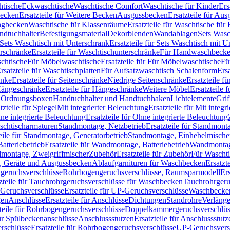
htische
Eckwaschtische
Waschtische Comfort
Waschtische für Kinder
Ers
Becken
Ersatzteile für Weitere Becken
Ausgussbecken
Ersatzteile für Au
ngbecken
Waschtische für Klassenräume
Ersatzteile für Waschtische fü
ndtuchhalter
Befestigungsmaterial
Dekorblenden
Wandablagen
Sets Wasc
Sets Waschtisch mit Unterschrank
Ersatzteile für Sets Waschtisch mit 
rschränke
Ersatzteile für Waschtischunterschränke
Für Handwaschbeck
schtische
Für Möbelwaschtische
Ersatzteile für Für Möbelwaschtische
Fü
rsatzteile für Waschtischplatten
Für Aufsatzwaschtisch Schalenform
Ers
änke
Ersatzteile für Seitenschränke
Niedrige Seitenschränke
Ersatzteile f
ängeschränke
Ersatzteile für Hängeschränke
Weitere Möbel
Ersatzteile 
d Ordnungsboxen
Handtuchhalter und Handtuchhaken
Lichtelemente
Grif
tzteile für Spiegel
Mit integrierter Beleuchtung
Ersatzteile für Mit integr
ne integrierte Beleuchtung
Ersatzteile für Ohne integrierte Beleuchtung
aschtischarmaturen
Standmontage, Netzbetrieb
Ersatzteile für Standmont
eile für Standmontage, Generatorbetrieb
Standmontage, Einhebelmische
tteriebetrieb
Ersatzteile für Wandmontage, Batteriebetrieb
Wandmontage
ndmontage, Zweigriffmischer
Zubehör
Ersatzteile für Zubehör
Für Wascht
n, Geräte und Ausgussbecken
Ablaufgarnituren für Waschbecken
Ersatzt
ngeruchsverschlüsse
Rohrbogengeruchsverschlüsse, Raumsparmodell
Er
zteile für Tauchrohrgeruchsverschlüsse für Waschbecken
Tauchrohrgeru
Geruchsverschlüsse
Ersatzteile für UP-Geruchsverschlüsse
Waschbecken
en
Anschlüsse
Ersatzteile für Anschlüsse
Dichtungen
Standrohre
Verläng
teile für Rohrbogengeruchsverschlüsse
Doppelkammergeruchsverschlüs
für Spülbeckenanschlüsse
Anschlussstutzen
Ersatzteile für Anschlussstutz
rschlüsse
Ersatzteile für Rohrbogengeruchsverschlüsse
UP-Geruchsvers