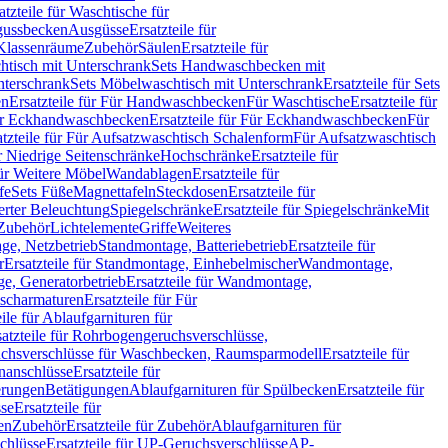
atzteile für Waschtische für
sgussbecken
Ausgüsse
Ersatzteile für
r Klassenräume
Zubehör
Säulen
Ersatzteile für
htisch mit Unterschrank
Sets Handwaschbecken mit
Unterschrank
Sets Möbelwaschtisch mit Unterschrank
Ersatzteile für Sets
en
Ersatzteile für Für Handwaschbecken
Für Waschtische
Ersatzteile für
r Eckhandwaschbecken
Ersatzteile für Für Eckhandwaschbecken
Für
atzteile für Für Aufsatzwaschtisch Schalenform
Für Aufsatzwaschtisch
ür Niedrige Seitenschränke
Hochschränke
Ersatzteile für
für Weitere Möbel
Wandablagen
Ersatzteile für
fe
Sets Füße
Magnettafeln
Steckdosen
Ersatzteile für
ierter Beleuchtung
Spiegelschränke
Ersatzteile für Spiegelschränke
Mit
Zubehör
Lichtelemente
Griffe
Weiteres
age, Netzbetrieb
Standmontage, Batteriebetrieb
Ersatzteile für
r
Ersatzteile für Standmontage, Einhebelmischer
Wandmontage,
, Generatorbetrieb
Ersatzteile für Wandmontage,
ischarmaturen
Ersatzteile für Für
eile für Ablaufgarnituren für
satzteile für Rohrbogengeruchsverschlüsse,
chsverschlüsse für Waschbecken, Raumsparmodell
Ersatzteile für
anschlüsse
Ersatzteile für
erungen
Betätigungen
Ablaufgarnituren für Spülbecken
Ersatzteile für
se
Ersatzteile für
en
Zubehör
Ersatzteile für Zubehör
Ablaufgarnituren für
chlüsse
Ersatzteile für UP-Geruchsverschlüsse
AP-