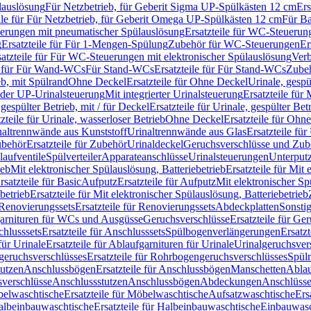
lauslösung
Für Netzbetrieb, für Geberit Sigma UP-Spülkästen 12 cm
Ers
ile für Für Netzbetrieb, für Geberit Omega UP-Spülkästen 12 cm
Für Ba
rungen mit pneumatischer Spülauslösung
Ersatzteile für WC-Steuerun
g
Ersatzteile für Für 1-Mengen-Spülung
Zubehör für WC-Steuerungen
Er
satzteile für Für WC-Steuerungen mit elektronischer Spülauslösung
Ver
le für Für Wand-WCs
Für Stand-WCs
Ersatzteile für Für Stand-WCs
Zube
ieb, mit Spülrand
Ohne Deckel
Ersatzteile für Ohne Deckel
Urinale, gespü
 oder UP-Urinalsteuerung
Mit integrierter Urinalsteuerung
Ersatzteile für 
 gespülter Betrieb, mit / für Deckel
Ersatzteile für Urinale, gespülter Bet
zteile für Urinale, wasserloser Betrieb
Ohne Deckel
Ersatzteile für Ohn
inaltrennwände aus Kunststoff
Urinaltrennwände aus Glas
Ersatzteile fü
behör
Ersatzteile für Zubehör
Urinaldeckel
Geruchsverschlüsse und Zub
aufventile
Spülverteiler
Apparateanschlüsse
Urinalsteuerungen
Unterput
ieb
Mit elektronischer Spülauslösung, Batteriebetrieb
Ersatzteile für Mit
rsatzteile für Basic
Aufputz
Ersatzteile für Aufputz
Mit elektronischer Sp
betrieb
Ersatzteile für Mit elektronischer Spülauslösung, Batteriebetrieb
Renovierungssets
Ersatzteile für Renovierungssets
Abdeckplatten
Sonsti
fgarnituren für WCs und Ausgüsse
Geruchsverschlüsse
Ersatzteile für Ge
hlusssets
Ersatzteile für Anschlusssets
Spülbogenverlängerungen
Ersatz
für Urinale
Ersatzteile für Ablaufgarnituren für Urinale
Urinalgeruchsver
eruchsverschlüsses
Ersatzteile für Rohrbogengeruchsverschlüsses
Spül
tutzen
Anschlussbögen
Ersatzteile für Anschlussbögen
Manschetten
Ablau
sverschlüsse
Anschlussstutzen
Anschlussbögen
Abdeckungen
Anschlüss
elwaschtische
Ersatzteile für Möbelwaschtische
Aufsatzwaschtische
Ers
albeinbauwaschtische
Ersatzteile für Halbeinbauwaschtische
Einbauwasc