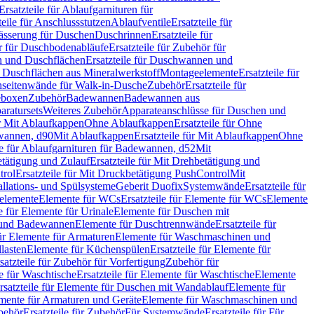
Ersatzteile für Ablaufgarnituren für
teile für Anschlussstutzen
Ablaufventile
Ersatzteile für
wässerung für Duschen
Duschrinnen
Ersatzteile für
 für Duschbodenabläufe
Ersatzteile für Zubehör für
 und Duschflächen
Ersatzteile für Duschwannen und
ür Duschflächen aus Mineralwerkstoff
Montageelemente
Ersatzteile für
chseitenwände für Walk-in-Dusche
Zubehör
Ersatzteile für
geboxen
Zubehör
Badewannen
Badewannen aus
aratursets
Weiteres Zubehör
Apparateanschlüsse für Duschen und
ür Mit Ablaufkappen
Ohne Ablaufkappen
Ersatzteile für Ohne
hwannen, d90
Mit Ablaufkappen
Ersatzteile für Mit Ablaufkappen
Ohne
le für Ablaufgarnituren für Badewannen, d52
Mit
tätigung und Zulauf
Ersatzteile für Mit Drehbetätigung und
trol
Ersatzteile für Mit Druckbetätigung PushControl
Mit
allations- und Spülsysteme
Geberit Duofix
Systemwände
Ersatzteile für
eelemente
Elemente für WCs
Ersatzteile für Elemente für WCs
Elemente
le für Elemente für Urinale
Elemente für Duschen mit
- und Badewannen
Elemente für Duschtrennwände
Ersatzteile für
für Elemente für Armaturen
Elemente für Waschmaschinen und
llasten
Elemente für Küchenspülen
Ersatzteile für Elemente für
satzteile für Zubehör für Vorfertigung
Zubehör für
e für Waschtische
Ersatzteile für Elemente für Waschtische
Elemente
rsatzteile für Elemente für Duschen mit Wandablauf
Elemente für
lemente für Armaturen und Geräte
Elemente für Waschmaschinen und
behör
Ersatzteile für Zubehör
Für Systemwände
Ersatzteile für Für