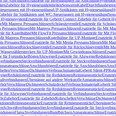
n für Anschlüsse
Ersatzteile für Befestigungen für Anschlüsse
Systemdi
iten
Zubehör für Hygienespüleinheiten
Sensoren
Kabel
Durchflussbegren
-Steuerungen mit Hygienespülung
UP-Spülkästen mit Hygienespülung
Hy
r Zubehör für Spülkästen und WC-Steuerungen mit Hygienespülung
Sens
t Hygienesystem
Ersatzteile für Geberit Connect Zubehör für Geberit 
le
Mit Mapress Pressanschlüssen
Schrägsitzventile
Ersatzteile für Schrägs
a Pressanschlüssen
Mit Mapress Pressanschlüssen
Ersatzteile für Mit Ma
eile für Kugelhähne
Mit FlowFit Pressanschlüssen
Ersatzteile für Mit F
 Mit Mapress Pressanschlüssen
Kugelhähne für UP-Montage
Ersatzteile
la Pressanschlüssen
Ersatzteile für Mit Mepla Pressanschlüssen
Mit Map
eanschlüssen
Rückschlagventile
Ersatzteile für Rückschlagventile
Mit Map
ür Wasserzählerstrecken für UP-Montage
Mit Gewindeanschlüssen
Ersatz
le für Formstücke
Bögen
Abzweige
Ersatzteile für Abzweige
Reduktione
verbindungen
Steckverbindungen
Ersatzteile für Steckverbindungen
Span
Apparateanschlüsse
Anschlussbögen
Ersatzteile für Anschlussbögen
Ansch
hellen
Verschlüsse
Dichtungen
Verbrauchsmaterial
Geberit Silent-PP
Roh
weige
Reduktionen
Ersatzteile für Reduktionen
Reinigungsstücke
Ersatzte
allverbindungen
Übergänge auf andere Werkstoffe
Apparateanschlüsse
E
ehör
Verschlüsse
Dichtungen
Schutzdeckel
Verbrauchsmaterial
Geberit Si
weige
Reduktionen
Ersatzteile für Reduktionen
Reinigungsstücke
Ersatzte
ile für Abzweige
Verbindungen
Ersatzteile für Verbindungen
Steckverbi
ffe
Zubehör
Ersatzteile für Zubehör
Rohrschellen
Verschlüsse
Dichtungen
ktionen
Reinigungsstücke
Ersatzteile für Reinigungsstücke
Übergänge
So
gen
Schweißverbindungen
Steckverbindungen
Ersatzteile für Steckverbi
bindungen
Flanschverbindungen
Bundbüchsen
Apparateanschlüsse
Ersatz