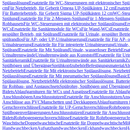
Spülauslösung
Ersatzteile für WC-Steuerungen mit elektronischer Spü
cm
Für Netzbetrieb, für Geberit Omega UP-Spülkästen 12 cm
Ersatzte
Für Batteriebetrieb, für Geberit Sigma UP-Spülkästen 12 cm
WC-Steue
Spülung
Ersatzteile für Für 2-Mengen-Spülung
Für 1-Mengen-Spülun
Rohbausets
Für WC-Steuerungen mit elektronischer Spülauslösung
Er
WCs
Ersatzteile für Sanitärmodule für WCs
Für Wand-WCs
Ersatztei
gespülter Betrieb, mit Spülrand
Ersatzteile für Urinale, gespülter Betr
spülrandlos
Für AP- oder UP-Urinalsteuerung
Ersatzteile für Für AP-
Urinalsteuerung
Ersatzteile für Für integrierte Urinalsteuerung
Urinale,
Spülrand
Ersatzteile für Mit Spülrand
Urinale, wasserloser Betrieb
Ersat
Urinaltrennwände
Urinaltrennwände aus Kunststoff
Ersatzteile für Ur
Sanitärkeramik
Ersatzteile für Urinaltrennwände aus Sanitärkeramik
Zu
Spülbögen und Übergänge
Sprühkopfzubehör
Befestigungsmaterial
Abl
Netzbetrieb
Ersatzteile für Mit elektronischer Spülauslösung, Netzbetr
Spülauslösung
Ersatzteile für Mit pneumatischer Spülauslösung
Basic
E
Spülauslösung, Netzbetrieb
Mit elektronischer Spülauslösung, Batterie
für Rohbau- und Austauschsets
Spülrohre, Spülbögen und Übergänge
Bidets
Ablaufgarnituren für WCs und Ausgüsse
Ersatzteile für Ablau
Anschlussbögen
Anschlussstutzen
Ersatzteile für Anschlussstutzen
Ansc
Anschlüsse aus PVC
Manschetten und Deckkappen
Ablaufgarnituren 
Geruchsverschlüsse
Ersatzteile für UP-Geruchsverschlüsse
Rohrbogeng
Spülbogenverlängerungen
Anschlussstutzen
Ersatzteile für Anschlusss
Bidets
Rohrbogengeruchsverschlüsse
Ersatzteile für Rohrbogengeruch
Waschtische
Doppelwaschtische
Ersatzteile für Doppelwaschtische
Möb
Handwaschbecken
Aufsatzhandwaschbecken
Eckhandwaschbecken
H