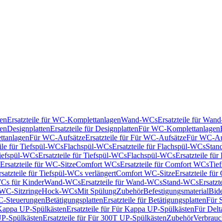
en
Ersatzteile für WC-Komplettanlagen
Wand-WCs
Ersatzteile für Wa
ken
Designplatten
Ersatzteile für Designplatten
Für WC-Komplettanlagen
tanlagen
Für WC-Aufsätze
Ersatzteile für Für WC-Aufsätze
Für WC-Au
eile für Tiefspül-WCs
Flachspül-WCs
Ersatzteile für Flachspül-WCs
Stan
iefspül-WCs
Ersatzteile für Tiefspül-WCs
Flachspül-WCs
Ersatzteile fü
Ersatzteile für WC-Sitze
Comfort WCs
Ersatzteile für Comfort WCs
Tie
rsatzteile für Tiefspül-WCs verlängert
Comfort WC-Sitze
Ersatzteile fü
WCs für Kinder
Wand-WCs
Ersatzteile für Wand-WCs
Stand-WCs
Ersatzt
r WC-Sitzringe
Hock-WCs
Mit Spülung
Zubehör
Befestigungsmaterial
Bide
C-Steuerungen
Betätigungsplatten
Ersatzteile für Betätigungsplatten
Für 
Kappa UP-Spülkästen
Ersatzteile für Für Kappa UP-Spülkästen
Für Delt
P-Spülkästen
Ersatzteile für Für 300T UP-Spülkästen
Zubehör
Verbrauc