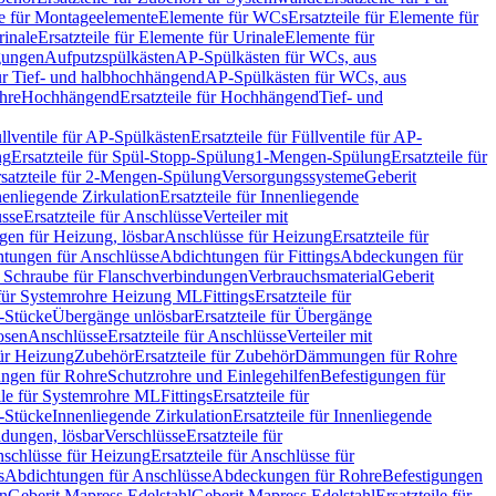
le für Montageelemente
Elemente für WCs
Ersatzteile für Elemente für
rinale
Ersatzteile für Elemente für Urinale
Elemente für
igungen
Aufputzspülkästen
AP-Spülkästen für WCs, aus
für Tief- und halbhochhängend
AP-Spülkästen für WCs, aus
ohre
Hochhängend
Ersatzteile für Hochhängend
Tief- und
llventile für AP-Spülkästen
Ersatzteile für Füllventile für AP-
ng
Ersatzteile für Spül-Stopp-Spülung
1-Mengen-Spülung
Ersatzteile für
satzteile für 2-Mengen-Spülung
Versorgungssysteme
Geberit
nenliegende Zirkulation
Ersatzteile für Innenliegende
sse
Ersatzteile für Anschlüsse
Verteiler mit
en für Heizung, lösbar
Anschlüsse für Heizung
Ersatzteile für
tungen für Anschlüsse
Abdichtungen für Fittings
Abdeckungen für
s Schraube für Flanschverbindungen
Verbrauchsmaterial
Geberit
e für Systemrohre Heizung ML
Fittings
Ersatzteile für
T-Stücke
Übergänge unlösbar
Ersatzteile für Übergänge
osen
Anschlüsse
Ersatzteile für Anschlüsse
Verteiler mit
für Heizung
Zubehör
Ersatzteile für Zubehör
Dämmungen für Rohre
ungen für Rohre
Schutzrohre und Einlegehilfen
Befestigungen für
ile für Systemrohre ML
Fittings
Ersatzteile für
T-Stücke
Innenliegende Zirkulation
Ersatzteile für Innenliegende
ndungen, lösbar
Verschlüsse
Ersatzteile für
schlüsse für Heizung
Ersatzteile für Anschlüsse für
s
Abdichtungen für Anschlüsse
Abdeckungen für Rohre
Befestigungen
en
Geberit Mapress Edelstahl
Geberit Mapress Edelstahl
Ersatzteile für