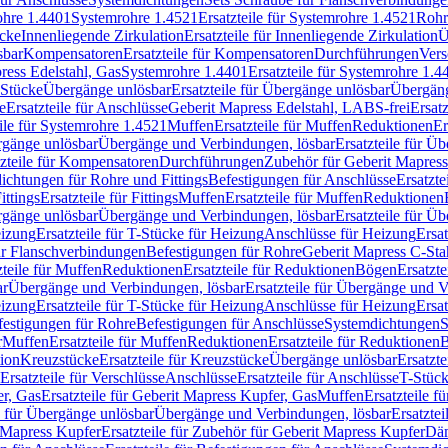
rohre 1.4401
Systemrohre 1.4521
Ersatzteile für Systemrohre 1.4521
Rohr
ücke
Innenliegende Zirkulation
Ersatzteile für Innenliegende Zirkulation
Ü
sbar
Kompensatoren
Ersatzteile für Kompensatoren
Durchführungen
Vers
press Edelstahl, Gas
Systemrohre 1.4401
Ersatzteile für Systemrohre 1.4
-Stücke
Übergänge unlösbar
Ersatzteile für Übergänge unlösbar
Übergäng
e
Ersatzteile für Anschlüsse
Geberit Mapress Edelstahl, LABS-frei
Ersat
eile für Systemrohre 1.4521
Muffen
Ersatzteile für Muffen
Reduktionen
Er
ergänge unlösbar
Übergänge und Verbindungen, lösbar
Ersatzteile für Ü
tzteile für Kompensatoren
Durchführungen
Zubehör für Geberit Mapress
ichtungen für Rohre und Fittings
Befestigungen für Anschlüsse
Ersatzte
ittings
Ersatzteile für Fittings
Muffen
Ersatzteile für Muffen
Reduktionen
ergänge unlösbar
Übergänge und Verbindungen, lösbar
Ersatzteile für Ü
eizung
Ersatzteile für T-Stücke für Heizung
Anschlüsse für Heizung
Ersat
ür Flanschverbindungen
Befestigungen für Rohre
Geberit Mapress C-Sta
zteile für Muffen
Reduktionen
Ersatzteile für Reduktionen
Bögen
Ersatzte
ar
Übergänge und Verbindungen, lösbar
Ersatzteile für Übergänge und 
eizung
Ersatzteile für T-Stücke für Heizung
Anschlüsse für Heizung
Ersat
festigungen für Rohre
Befestigungen für Anschlüsse
Systemdichtungen
S
r
Muffen
Ersatzteile für Muffen
Reduktionen
Ersatzteile für Reduktionen
tion
Kreuzstücke
Ersatzteile für Kreuzstücke
Übergänge unlösbar
Ersatzt
Ersatzteile für Verschlüsse
Anschlüsse
Ersatzteile für Anschlüsse
T-Stück
r, Gas
Ersatzteile für Geberit Mapress Kupfer, Gas
Muffen
Ersatzteile f
e für Übergänge unlösbar
Übergänge und Verbindungen, lösbar
Ersatzte
 Mapress Kupfer
Ersatzteile für Zubehör für Geberit Mapress Kupfer
Däm