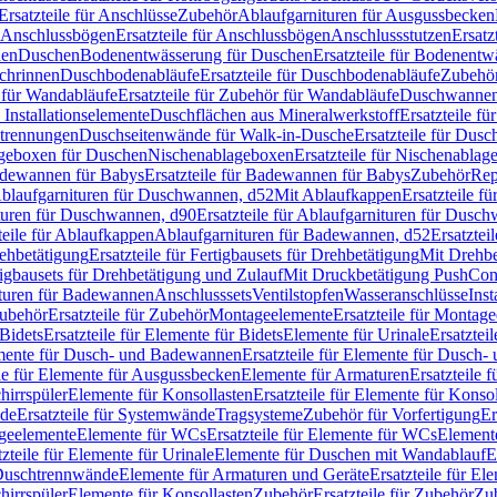
Ersatzteile für Anschlüsse
Zubehör
Ablaufgarnituren für Ausgussbecken
Anschlussbögen
Ersatzteile für Anschlussbögen
Anschlussstutzen
Ersatz
nen
Duschen
Bodenentwässerung für Duschen
Ersatzteile für Bodenent
schrinnen
Duschbodenabläufe
Ersatzteile für Duschbodenabläufe
Zubehör
für Wandabläufe
Ersatzteile für Zubehör für Wandabläufe
Duschwannen
Installationselemente
Duschflächen aus Mineralwerkstoff
Ersatzteile f
btrennungen
Duschseitenwände für Walk-in-Dusche
Ersatzteile für Dus
lageboxen für Duschen
Nischenablageboxen
Ersatzteile für Nischenabla
dewannen für Babys
Ersatzteile für Badewannen für Babys
Zubehör
Rep
 Ablaufgarnituren für Duschwannen, d52
Mit Ablaufkappen
Ersatzteile f
turen für Duschwannen, d90
Ersatzteile für Ablaufgarnituren für Dusc
teile für Ablaufkappen
Ablaufgarnituren für Badewannen, d52
Ersatztei
rehbetätigung
Ersatzteile für Fertigbausets für Drehbetätigung
Mit Drehbe
rtigbausets für Drehbetätigung und Zulauf
Mit Druckbetätigung PushCon
ituren für Badewannen
Anschlusssets
Ventilstopfen
Wasseranschlüsse
Inst
ubehör
Ersatzteile für Zubehör
Montageelemente
Ersatzteile für Montag
Bidets
Ersatzteile für Elemente für Bidets
Elemente für Urinale
Ersatztei
mente für Dusch- und Badewannen
Ersatzteile für Elemente für Dusch
ile für Elemente für Ausgussbecken
Elemente für Armaturen
Ersatzteile 
hirrspüler
Elemente für Konsollasten
Ersatzteile für Elemente für Konso
de
Ersatzteile für Systemwände
Tragsysteme
Zubehör für Vorfertigung
Er
ageelemente
Elemente für WCs
Ersatzteile für Elemente für WCs
Element
tzteile für Elemente für Urinale
Elemente für Duschen mit Wandablauf
E
r Duschtrennwände
Elemente für Armaturen und Geräte
Ersatzteile für E
hirrspüler
Elemente für Konsollasten
Zubehör
Ersatzteile für Zubehör
Zu