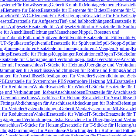
ssysteme
Für Entwässerung
Geberit Kombifix
Montageelemente
Ersatztei
he
Elemente für Bidets
Ersatzteile für Elemente für Bidets
Elemente für U
 Zubehör
Für WC-Elemente
Für Befestigungen
Ersatzteile für Für Befest
esetzt
Ersatzteile für Aufgesetzt
Tief- und halbhochhängend
Ersatzteile 
amik
Aufgesetzt
Ersatzteile für Aufgesetzt
Spülrohre
Ersatzteile für Spülr
le für Anschlüsse
Dichtungen
Manschetten
Nippel, Rosetten und
ohre
Zubehör
Füll- und Spülventile
Füllventile
Ersatzteile für Füllventile
Fü
ür UP-Spülkästen
Spülventile
Ersatzteile für Spülventile
Spül-Stopp-Spülu
ung
Innengarnituren
Ersatzteile für Innengarnituren
2-Mengen-Spülung
Er
ttings
Ersatzteile für Fittings
Kupplungen
Reduktionen
Bögen
T-Stücke
In
Ersatzteile für Übergänge und Verbindungen, lösbar
Verschlüsse
Anschlü
iler mit Pressanschluss
T-Stücke für Heizung
Übergänge und Verbindung
ämmungen für Anschlüsse
Abdichtungen für Rohre und Fittings
Abdich
gungen für Anschlüsse
Befestigungen für Verteiler
Systemdichtungen
Set
 PB
Ersatzteile für Systemrohre PB
Systemrohre Heizung ML
Ersatzteil
le für Reduktionen
Winkel
Ersatzteile für Winkel
T-Stücke
Ersatzteile für 
nge und Verbindungen, lösbar
Anschlussdosen
Ersatzteile für Anschlussd
it Gewindeanschluss
Anschlüsse für Heizung
Ersatzteile für Anschlüsse 
Fittings
Abdichtungen für Anschlüsse
Abdeckungen für Rohre
Befestig
für Verteiler
Systemdichtungen
Geberit Mepla
Systemrohre ML
Ersatzte
le für Reduktionen
Winkel
Ersatzteile für Winkel
T-Stücke
Ersatzteile für 
rgänge und Verbindungen, lösbar
Ersatzteile für Übergänge und Verbi
deanschluss
T-Stücke für Heizung
Ersatzteile für T-Stücke für Heizung
An
ttings
Dämmungen für Anschlüsse
Abdichtungen für Rohre und Fitting
für Anschlüsse
Systemdichtungen
Sets Schraube für Flanschverbindung