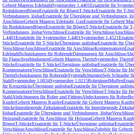
Geberit Mapress Edelstahl
Systemrohre 1.4401
Ersatzteile für System
Reduktionen
Bögen
Ersatzteile für Bögen
T-Stücke
Ersatzteile für T-St
Verbindungen, lösbar
Ersatzteile für Übergänge und Verbindungen, lö
Anschlüsse
Geberit Mapress Edelstahl, Gas
Ersatzteile für Geberit Ma
für Reduktionen
Bögen
Ersatzteile für Bögen
T-Stücke
Ersatzteile für T
Verbindungen, lösbar
Verschlüsse
Ersatzteile für Verschlüsse
Anschlüss
1.4401
Ersatzteile für Systemrohre 1.4401
Systemrohre 1.4521
Ersatzt
Stücke
Ersatzteile für T-Stücke
Übergänge unlösbar
Ersatzteile für Üb
Verschlüsse
Anschlüsse
Ersatzteile für Anschlüsse
Kompensatoren
Ersa
Edelstahl
Schutzkappen für Rohrende
Dämmungen für Anschlüsse
Abd
für Flanschverbindungen
Geberit Mapress Therm
Systemrohre Therm
F
Stücke
Ersatzteile für T-Stücke
Übergänge unlösbar
Ersatzteile für Üb
Kompensatoren
Verschlüsse
Ersatzteile für Verschlüsse
T-Stücke für H
Therm
Schutzkappen für Rohrende
Systemdichtungen
Sets Schraube f
Stahl
Systemrohre 1.0034
Systemrohre 1.0215
Rohrnippel
Muffen
Ersat
für Kreuzstücke
Übergänge unlösbar
Ersatzteile für Übergänge unlösb
Kompensatoren
Verschlüsse
Ersatzteile für Verschlüsse
T-Stücke für H
Stahl
Abdichtungen für Rohre und Fittings
Abdeckungen für Rohre
Be
Kupfer
Geberit Mapress Kupfer
Ersatzteile für Geberit Mapress Kupfe
Stücke
Innenliegende Zirkulation
Ersatzteile für Innenliegende Zirkula
lösbar
Ersatzteile für Übergänge und Verbindungen, lösbar
Verschlüsse
Heizung
Ersatzteile für Anschlüsse für Heizung
Geberit Mapress Kupfe
Bögen
T-Stücke
Ersatzteile für T-Stücke
Übergänge unlösbar
Ersatzteil
Verschlüsse
Anschlüsse
Ersatzteile für Anschlüsse
Zubehör für Geberit