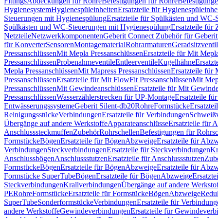
Fittings
Abdeckungen für Rohre
Befestigungen für Rohre
Befestigunge
Hygienesystem
Hygienespüleinheiten
Ersatzteile für Hygienespüleinhe
Steuerungen mit Hygienespülung
Ersatzteile für Spülkästen und WC
Spülkästen und WC-Steuerungen mit Hygienespülung
Ersatzteile fü
Netzteile
Netzwerkkomponenten
Geberit Connect Zubehör für Geberi
für Konverter
Sensoren
Montagematerial
Rohrarmaturen
Geradsitzventi
Pressanschlüssen
Mit Mepla Pressanschlüssen
Ersatzteile für Mit Mepl
Pressanschlüssen
Probenahmeventile
Entleerventile
Kugelhähne
Ersatzt
Mepla Pressanschlüssen
Mit Mapress Pressanschlüssen
Ersatzteile für
Pressanschlüssen
Ersatzteile für Mit FlowFit Pressanschlüssen
Mit Mep
Pressanschlüssen
Mit Gewindeanschlüssen
Ersatzteile für Mit Gewind
Pressanschlüssen
Wasserzählerstrecken für UP-Montage
Ersatzteile f
Entwässerungssysteme
Geberit Silent-db20
Rohre
Formstücke
Ersatztei
Reinigungsstücke
Verbindungen
Ersatzteile für Verbindungen
Schweiß
Übergänge auf andere Werkstoffe
Apparateanschlüsse
Ersatzteile für 
Anschlusssteckmuffen
Zubehör
Rohrschellen
Befestigungen für Rohrsc
Formstücke
Bögen
Ersatzteile für Bögen
Abzweige
Ersatzteile für Abz
Verbindungen
Steckverbindungen
Ersatzteile für Steckverbindungen
Kr
Anschlussbögen
Anschlussstutzen
Ersatzteile für Anschlussstutzen
Zub
Formstücke
Bögen
Ersatzteile für Bögen
Abzweige
Ersatzteile für Abz
Formstücke SuperTube
Bögen
Ersatzteile für Bögen
Abzweige
Ersatzte
Steckverbindungen
Krallverbindungen
Übergänge auf andere Werksto
PE
Rohre
Formstücke
Ersatzteile für Formstücke
Bögen
Abzweige
Redu
SuperTube
Sonderformstücke
Verbindungen
Ersatzteile für Verbindun
andere Werkstoffe
Gewindeverbindungen
Ersatzteile für Gewindever