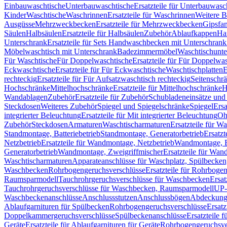
Einbauwaschtische
Unterbauwaschtische
Ersatzteile für Unterbauwasc
Kinder
Waschtische
Waschrinnen
Ersatzteile für Waschrinnen
Weitere 
Ausgüsse
Mehrzweckbecken
Ersatzteile für Mehrzweckbecken
Gipsfa
Säulen
Halbsäulen
Ersatzteile für Halbsäulen
Zubehör
Ablaufkappen
Ha
Unterschrank
Ersatzteile für Sets Handwaschbecken mit Unterschrank
Möbelwaschtisch mit Unterschrank
Badezimmermöbel
Waschtischunte
Für Waschtische
Für Doppelwaschtische
Ersatzteile für Für Doppelwa
Eckwaschtische
Ersatzteile für Für Eckwaschtische
Waschtischplatten
E
rechteckig
Ersatzteile für Für Aufsatzwaschtisch rechteckig
Seitenschr
Hochschränke
Mittelhochschränke
Ersatzteile für Mittelhochschränke
H
Wandablagen
Zubehör
Ersatzteile für Zubehör
Schubladeneinsätze un
Steckdosen
Weiteres Zubehör
Spiegel und Spiegelschränke
Spiegel
Ersa
integrierter Beleuchtung
Ersatzteile für Mit integrierter Beleuchtung
Oh
Zubehör
Steckdosen
Armaturen
Waschtischarmaturen
Ersatzteile für W
Standmontage, Batteriebetrieb
Standmontage, Generatorbetrieb
Ersatzt
Netzbetrieb
Ersatzteile für Wandmontage, Netzbetrieb
Wandmontage, Ba
Generatorbetrieb
Wandmontage, Zweigriffmischer
Ersatzteile für Wa
Waschtischarmaturen
Apparateanschlüsse für Waschplatz, Spülbecke
Waschbecken
Rohrbogengeruchsverschlüsse
Ersatzteile für Rohrboge
Raumsparmodell
Tauchrohrgeruchsverschlüsse für Waschbecken
Ersat
Tauchrohrgeruchsverschlüsse für Waschbecken, Raumsparmodell
UP-
Waschbeckenanschlüsse
Anschlussstutzen
Anschlussbögen
Abdeckung
Ablaufgarnituren für Spülbecken
Rohrbogengeruchsverschlüsse
Ersatz
Doppelkammergeruchsverschlüsse
Spülbeckenanschlüsse
Ersatzteile 
Geräte
Ersatzteile für Ablaufgarnituren für Geräte
Rohrbogengeruchsve