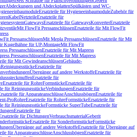
chtungen
Sets Schraube für Flanschverbindungen
Geberit
zer
Abdeckungen und Abdeckplatten
Spülkästen und WC-
gieneeinbaumodule
Ersatzteile für Hygieneeinbaumodule
Zubehör für
oren
Kabel
Netzteile
Ersatzteile für
Hygienesystem
Gateways
Ersatzteile für Gateways
Konverter
Ersatzteile
itzventile
Mit FlowFit Pressanschlüssen
Ersatzteile für Mit FlowFit
press
lowFit Pressanschlüssen
Mit Mepla Pressanschlüssen
Ersatzteile für Mit
 für Kugelhähne für UP-Montage
Mit FlowFit
ress Pressanschlüssen
Ersatzteile für Mit Mapress
ress Pressanschlüssen
Ersatzteile für Mit Mapress
teile für Mit Gewindeanschlüssen
Gebäude-
n
Reinigungsstücke
Ersatzteile für
nverbindungen
Übergänge auf andere Werkstoffe
Ersatzteile für
lusssteckmuffen
Ersatzteile für
re
Ersatzteile für Rohre
Formstücke
Ersatzteile für
ile für Reinigungsstücke
Verbindungen
Ersatzteile für
rsatzteile für Apparateanschlüsse
Anschlussbögen
Ersatzteile für
lent-Pro
Rohre
Ersatzteile für Rohre
Formstücke
Ersatzteile für
ile für Reinigungsstücke
Formstücke SuperTube
Ersatzteile für
ndungen
Ersatzteile für
Ersatzteile für Dichtungen
Verbrauchsmaterial
Geberit
nderformstücke
Ersatzteile für Sonderformstücke
Formstücke
ndungen
Übergänge auf andere Werkstoffe
Ersatzteile für Übergänge auf
teile für Apparateanschlüsse
Anschlussbögen
Ersatzteile für