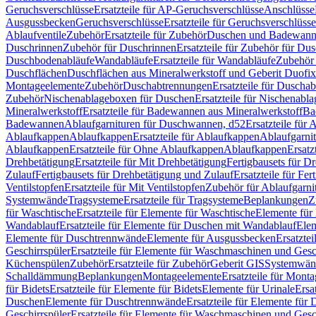
Geruchsverschlüsse
Ersatzteile für AP-Geruchsverschlüsse
Anschlüsse
Ausgussbecken
Geruchsverschlüsse
Ersatzteile für Geruchsverschlüsse
Ablaufventile
Zubehör
Ersatzteile für Zubehör
Duschen und Badewan
Duschrinnen
Zubehör für Duschrinnen
Ersatzteile für Zubehör für Du
Duschbodenabläufe
Wandabläufe
Ersatzteile für Wandabläufe
Zubehör 
Duschflächen
Duschflächen aus Mineralwerkstoff und Geberit Duofix 
Montageelemente
Zubehör
Duschabtrennungen
Ersatzteile für Duscha
Zubehör
Nischenablageboxen für Duschen
Ersatzteile für Nischenab
Mineralwerkstoff
Ersatzteile für Badewannen aus Mineralwerkstoff
Ba
Badewannen
Ablaufgarnituren für Duschwannen, d52
Ersatzteile für
Ablaufkappen
Ablaufkappen
Ersatzteile für Ablaufkappen
Ablaufgarni
Ablaufkappen
Ersatzteile für Ohne Ablaufkappen
Ablaufkappen
Ersatz
Drehbetätigung
Ersatzteile für Mit Drehbetätigung
Fertigbausets für D
Zulauf
Fertigbausets für Drehbetätigung und Zulauf
Ersatzteile für Fe
Ventilstopfen
Ersatzteile für Mit Ventilstopfen
Zubehör für Ablaufgarn
Systemwände
Tragsysteme
Ersatzteile für Tragsysteme
Beplankungen
Z
für Waschtische
Ersatzteile für Elemente für Waschtische
Elemente für 
Wandablauf
Ersatzteile für Elemente für Duschen mit Wandablauf
Ele
Elemente für Duschtrennwände
Elemente für Ausgussbecken
Ersatzte
Geschirrspüler
Ersatzteile für Elemente für Waschmaschinen und Gesc
Küchenspülen
Zubehör
Ersatzteile für Zubehör
Geberit GIS
Systemwän
Schalldämmung
Beplankungen
Montageelemente
Ersatzteile für Mont
für Bidets
Ersatzteile für Elemente für Bidets
Elemente für Urinale
Ersa
Duschen
Elemente für Duschtrennwände
Ersatzteile für Elemente fü
Geschirrspüler
Ersatzteile für Elemente für Waschmaschinen und Gesc