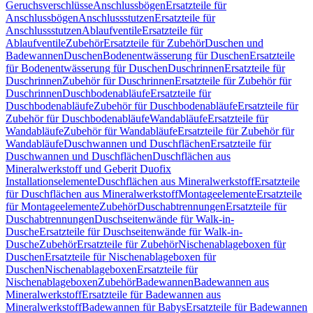
Geruchsverschlüsse
Anschlussbögen
Ersatzteile für
Anschlussbögen
Anschlussstutzen
Ersatzteile für
Anschlussstutzen
Ablaufventile
Ersatzteile für
Ablaufventile
Zubehör
Ersatzteile für Zubehör
Duschen und
Badewannen
Duschen
Bodenentwässerung für Duschen
Ersatzteile
für Bodenentwässerung für Duschen
Duschrinnen
Ersatzteile für
Duschrinnen
Zubehör für Duschrinnen
Ersatzteile für Zubehör für
Duschrinnen
Duschbodenabläufe
Ersatzteile für
Duschbodenabläufe
Zubehör für Duschbodenabläufe
Ersatzteile für
Zubehör für Duschbodenabläufe
Wandabläufe
Ersatzteile für
Wandabläufe
Zubehör für Wandabläufe
Ersatzteile für Zubehör für
Wandabläufe
Duschwannen und Duschflächen
Ersatzteile für
Duschwannen und Duschflächen
Duschflächen aus
Mineralwerkstoff und Geberit Duofix
Installationselemente
Duschflächen aus Mineralwerkstoff
Ersatzteile
für Duschflächen aus Mineralwerkstoff
Montageelemente
Ersatzteile
für Montageelemente
Zubehör
Duschabtrennungen
Ersatzteile für
Duschabtrennungen
Duschseitenwände für Walk-in-
Dusche
Ersatzteile für Duschseitenwände für Walk-in-
Dusche
Zubehör
Ersatzteile für Zubehör
Nischenablageboxen für
Duschen
Ersatzteile für Nischenablageboxen für
Duschen
Nischenablageboxen
Ersatzteile für
Nischenablageboxen
Zubehör
Badewannen
Badewannen aus
Mineralwerkstoff
Ersatzteile für Badewannen aus
Mineralwerkstoff
Badewannen für Babys
Ersatzteile für Badewannen