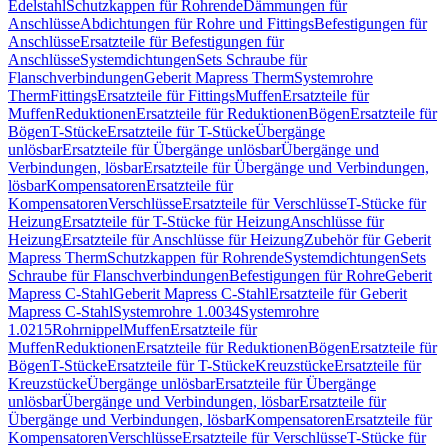
Edelstahl
Schutzkappen für Rohrende
Dämmungen für
Anschlüsse
Abdichtungen für Rohre und Fittings
Befestigungen für
Anschlüsse
Ersatzteile für Befestigungen für
Anschlüsse
Systemdichtungen
Sets Schraube für
Flanschverbindungen
Geberit Mapress Therm
Systemrohre
Therm
Fittings
Ersatzteile für Fittings
Muffen
Ersatzteile für
Muffen
Reduktionen
Ersatzteile für Reduktionen
Bögen
Ersatzteile für
Bögen
T-Stücke
Ersatzteile für T-Stücke
Übergänge
unlösbar
Ersatzteile für Übergänge unlösbar
Übergänge und
Verbindungen, lösbar
Ersatzteile für Übergänge und Verbindungen,
lösbar
Kompensatoren
Ersatzteile für
Kompensatoren
Verschlüsse
Ersatzteile für Verschlüsse
T-Stücke für
Heizung
Ersatzteile für T-Stücke für Heizung
Anschlüsse für
Heizung
Ersatzteile für Anschlüsse für Heizung
Zubehör für Geberit
Mapress Therm
Schutzkappen für Rohrende
Systemdichtungen
Sets
Schraube für Flanschverbindungen
Befestigungen für Rohre
Geberit
Mapress C-Stahl
Geberit Mapress C-Stahl
Ersatzteile für Geberit
Mapress C-Stahl
Systemrohre 1.0034
Systemrohre
1.0215
Rohrnippel
Muffen
Ersatzteile für
Muffen
Reduktionen
Ersatzteile für Reduktionen
Bögen
Ersatzteile für
Bögen
T-Stücke
Ersatzteile für T-Stücke
Kreuzstücke
Ersatzteile für
Kreuzstücke
Übergänge unlösbar
Ersatzteile für Übergänge
unlösbar
Übergänge und Verbindungen, lösbar
Ersatzteile für
Übergänge und Verbindungen, lösbar
Kompensatoren
Ersatzteile für
Kompensatoren
Verschlüsse
Ersatzteile für Verschlüsse
T-Stücke für