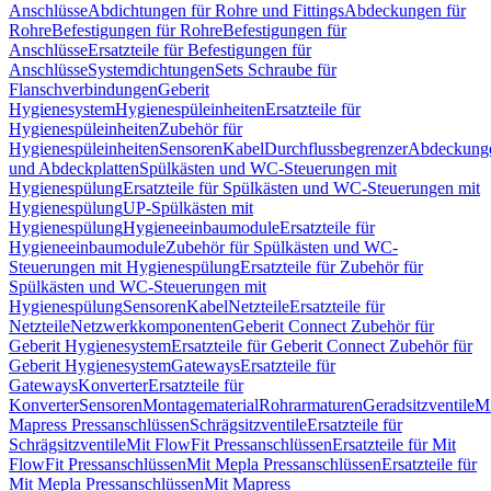
Anschlüsse
Abdichtungen für Rohre und Fittings
Abdeckungen für
Rohre
Befestigungen für Rohre
Befestigungen für
Anschlüsse
Ersatzteile für Befestigungen für
Anschlüsse
Systemdichtungen
Sets Schraube für
Flanschverbindungen
Geberit
Hygienesystem
Hygienespüleinheiten
Ersatzteile für
Hygienespüleinheiten
Zubehör für
Hygienespüleinheiten
Sensoren
Kabel
Durchflussbegrenzer
Abdeckung
und Abdeckplatten
Spülkästen und WC-Steuerungen mit
Hygienespülung
Ersatzteile für Spülkästen und WC-Steuerungen mit
Hygienespülung
UP-Spülkästen mit
Hygienespülung
Hygieneeinbaumodule
Ersatzteile für
Hygieneeinbaumodule
Zubehör für Spülkästen und WC-
Steuerungen mit Hygienespülung
Ersatzteile für Zubehör für
Spülkästen und WC-Steuerungen mit
Hygienespülung
Sensoren
Kabel
Netzteile
Ersatzteile für
Netzteile
Netzwerkkomponenten
Geberit Connect Zubehör für
Geberit Hygienesystem
Ersatzteile für Geberit Connect Zubehör für
Geberit Hygienesystem
Gateways
Ersatzteile für
Gateways
Konverter
Ersatzteile für
Konverter
Sensoren
Montagematerial
Rohrarmaturen
Geradsitzventile
Mi
Mapress Pressanschlüssen
Schrägsitzventile
Ersatzteile für
Schrägsitzventile
Mit FlowFit Pressanschlüssen
Ersatzteile für Mit
FlowFit Pressanschlüssen
Mit Mepla Pressanschlüssen
Ersatzteile für
Mit Mepla Pressanschlüssen
Mit Mapress