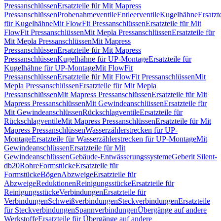
Pressanschlüssen
Ersatzteile für Mit Mapress
Pressanschlüssen
Probenahmeventile
Entleerventile
Kugelhähne
Ersatzt
für Kugelhähne
Mit FlowFit Pressanschlüssen
Ersatzteile für Mit
FlowFit Pressanschlüssen
Mit Mepla Pressanschlüssen
Ersatzteile für
Mit Mepla Pressanschlüssen
Mit Mapress
Pressanschlüssen
Ersatzteile für Mit Mapress
Pressanschlüssen
Kugelhähne für UP-Montage
Ersatzteile für
Kugelhähne für UP-Montage
Mit FlowFit
Pressanschlüssen
Ersatzteile für Mit FlowFit Pressanschlüssen
Mit
Mepla Pressanschlüssen
Ersatzteile für Mit Mepla
Pressanschlüssen
Mit Mapress Pressanschlüssen
Ersatzteile für Mit
Mapress Pressanschlüssen
Mit Gewindeanschlüssen
Ersatzteile für
Mit Gewindeanschlüssen
Rückschlagventile
Ersatzteile für
Rückschlagventile
Mit Mapress Pressanschlüssen
Ersatzteile für Mit
Mapress Pressanschlüssen
Wasserzählerstrecken für UP-
Montage
Ersatzteile für Wasserzählerstrecken für UP-Montage
Mit
Gewindeanschlüssen
Ersatzteile für Mit
Gewindeanschlüssen
Gebäude-Entwässerungssysteme
Geberit Silent-
db20
Rohre
Formstücke
Ersatzteile für
Formstücke
Bögen
Abzweige
Ersatzteile für
Abzweige
Reduktionen
Reinigungsstücke
Ersatzteile für
Reinigungsstücke
Verbindungen
Ersatzteile für
Verbindungen
Schweißverbindungen
Steckverbindungen
Ersatzteile
für Steckverbindungen
Spannverbindungen
Übergänge auf andere
Werkstoffe
Ersatzteile für Übergänge auf andere