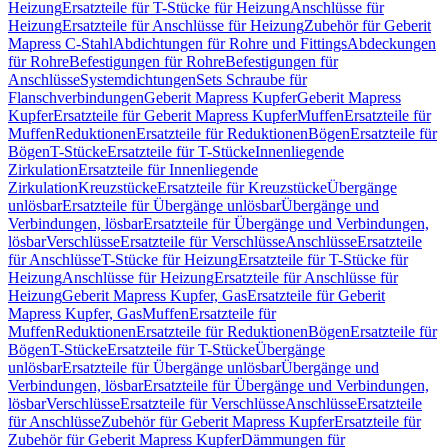
Heizung
Ersatzteile für T-Stücke für Heizung
Anschlüsse für
Heizung
Ersatzteile für Anschlüsse für Heizung
Zubehör für Geberit
Mapress C-Stahl
Abdichtungen für Rohre und Fittings
Abdeckungen
für Rohre
Befestigungen für Rohre
Befestigungen für
Anschlüsse
Systemdichtungen
Sets Schraube für
Flanschverbindungen
Geberit Mapress Kupfer
Geberit Mapress
Kupfer
Ersatzteile für Geberit Mapress Kupfer
Muffen
Ersatzteile für
Muffen
Reduktionen
Ersatzteile für Reduktionen
Bögen
Ersatzteile für
Bögen
T-Stücke
Ersatzteile für T-Stücke
Innenliegende
Zirkulation
Ersatzteile für Innenliegende
Zirkulation
Kreuzstücke
Ersatzteile für Kreuzstücke
Übergänge
unlösbar
Ersatzteile für Übergänge unlösbar
Übergänge und
Verbindungen, lösbar
Ersatzteile für Übergänge und Verbindungen,
lösbar
Verschlüsse
Ersatzteile für Verschlüsse
Anschlüsse
Ersatzteile
für Anschlüsse
T-Stücke für Heizung
Ersatzteile für T-Stücke für
Heizung
Anschlüsse für Heizung
Ersatzteile für Anschlüsse für
Heizung
Geberit Mapress Kupfer, Gas
Ersatzteile für Geberit
Mapress Kupfer, Gas
Muffen
Ersatzteile für
Muffen
Reduktionen
Ersatzteile für Reduktionen
Bögen
Ersatzteile für
Bögen
T-Stücke
Ersatzteile für T-Stücke
Übergänge
unlösbar
Ersatzteile für Übergänge unlösbar
Übergänge und
Verbindungen, lösbar
Ersatzteile für Übergänge und Verbindungen,
lösbar
Verschlüsse
Ersatzteile für Verschlüsse
Anschlüsse
Ersatzteile
für Anschlüsse
Zubehör für Geberit Mapress Kupfer
Ersatzteile für
Zubehör für Geberit Mapress Kupfer
Dämmungen für