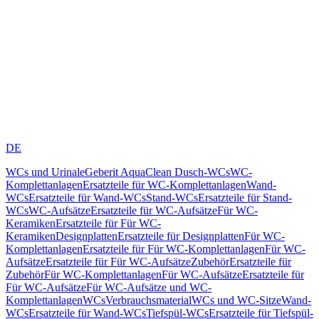
DE
WCs und Urinale
Geberit AquaClean Dusch-WCs
WC-
Komplettanlagen
Ersatzteile für WC-Komplettanlagen
Wand-
WCs
Ersatzteile für Wand-WCs
Stand-WCs
Ersatzteile für Stand-
WCs
WC-Aufsätze
Ersatzteile für WC-Aufsätze
Für WC-
Keramiken
Ersatzteile für Für WC-
Keramiken
Designplatten
Ersatzteile für Designplatten
Für WC-
Komplettanlagen
Ersatzteile für Für WC-Komplettanlagen
Für WC-
Aufsätze
Ersatzteile für Für WC-Aufsätze
Zubehör
Ersatzteile für
Zubehör
Für WC-Komplettanlagen
Für WC-Aufsätze
Ersatzteile für
Für WC-Aufsätze
Für WC-Aufsätze und WC-
Komplettanlagen
WCs
Verbrauchsmaterial
WCs und WC-Sitze
Wand-
WCs
Ersatzteile für Wand-WCs
Tiefspül-WCs
Ersatzteile für Tiefspül-