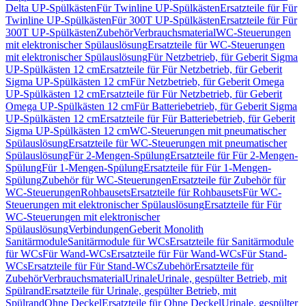
Delta UP-Spülkästen
Für Twinline UP-Spülkästen
Ersatzteile für Für
Twinline UP-Spülkästen
Für 300T UP-Spülkästen
Ersatzteile für Für
300T UP-Spülkästen
Zubehör
Verbrauchsmaterial
WC-Steuerungen
mit elektronischer Spülauslösung
Ersatzteile für WC-Steuerungen
mit elektronischer Spülauslösung
Für Netzbetrieb, für Geberit Sigma
UP-Spülkästen 12 cm
Ersatzteile für Für Netzbetrieb, für Geberit
Sigma UP-Spülkästen 12 cm
Für Netzbetrieb, für Geberit Omega
UP-Spülkästen 12 cm
Ersatzteile für Für Netzbetrieb, für Geberit
Omega UP-Spülkästen 12 cm
Für Batteriebetrieb, für Geberit Sigma
UP-Spülkästen 12 cm
Ersatzteile für Für Batteriebetrieb, für Geberit
Sigma UP-Spülkästen 12 cm
WC-Steuerungen mit pneumatischer
Spülauslösung
Ersatzteile für WC-Steuerungen mit pneumatischer
Spülauslösung
Für 2-Mengen-Spülung
Ersatzteile für Für 2-Mengen-
Spülung
Für 1-Mengen-Spülung
Ersatzteile für Für 1-Mengen-
Spülung
Zubehör für WC-Steuerungen
Ersatzteile für Zubehör für
WC-Steuerungen
Rohbausets
Ersatzteile für Rohbausets
Für WC-
Steuerungen mit elektronischer Spülauslösung
Ersatzteile für Für
WC-Steuerungen mit elektronischer
Spülauslösung
Verbindungen
Geberit Monolith
Sanitärmodule
Sanitärmodule für WCs
Ersatzteile für Sanitärmodule
für WCs
Für Wand-WCs
Ersatzteile für Für Wand-WCs
Für Stand-
WCs
Ersatzteile für Für Stand-WCs
Zubehör
Ersatzteile für
Zubehör
Verbrauchsmaterial
Urinale
Urinale, gespülter Betrieb, mit
Spülrand
Ersatzteile für Urinale, gespülter Betrieb, mit
Spülrand
Ohne Deckel
Ersatzteile für Ohne Deckel
Urinale, gespülter