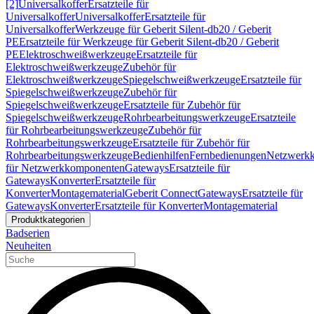
[2]
Universalkoffer
Ersatzteile für
Universalkoffer
Universalkoffer
Ersatzteile für
Universalkoffer
Werkzeuge für Geberit Silent-db20 / Geberit
PE
Ersatzteile für Werkzeuge für Geberit Silent-db20 / Geberit
PE
Elektroschweißwerkzeuge
Ersatzteile für
Elektroschweißwerkzeuge
Zubehör für
Elektroschweißwerkzeuge
Spiegelschweißwerkzeuge
Ersatzteile für
Spiegelschweißwerkzeuge
Zubehör für
Spiegelschweißwerkzeuge
Ersatzteile für Zubehör für
Spiegelschweißwerkzeuge
Rohrbearbeitungswerkzeuge
Ersatzteile
für Rohrbearbeitungswerkzeuge
Zubehör für
Rohrbearbeitungswerkzeuge
Ersatzteile für Zubehör für
Rohrbearbeitungswerkzeuge
Bedienhilfen
Fernbedienungen
Netzwerk
für Netzwerkkomponenten
Gateways
Ersatzteile für
Gateways
Konverter
Ersatzteile für
Konverter
Montagematerial
Geberit Connect
Gateways
Ersatzteile für
Gateways
Konverter
Ersatzteile für Konverter
Montagematerial
Produktkategorien
Badserien
Neuheiten