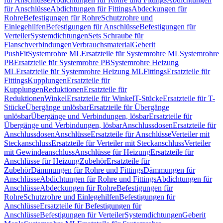
für Anschlüsse
Abdichtungen für Fittings
Abdeckungen für
Rohre
Befestigungen für Rohre
Schutzrohre und
Einlegehilfen
Befestigungen für Anschlüsse
Befestigungen für
Verteiler
Systemdichtungen
Sets Schraube für
Flanschverbindungen
Verbrauchsmaterial
Geberit
PushFit
Systemrohre ML
Ersatzteile für Systemrohre ML
Systemrohre
PB
Ersatzteile für Systemrohre PB
Systemrohre Heizung
ML
Ersatzteile für Systemrohre Heizung ML
Fittings
Ersatzteile für
Fittings
Kupplungen
Ersatzteile für
Kupplungen
Reduktionen
Ersatzteile für
Reduktionen
Winkel
Ersatzteile für Winkel
T-Stücke
Ersatzteile für T-
Stücke
Übergänge unlösbar
Ersatzteile für Übergänge
unlösbar
Übergänge und Verbindungen, lösbar
Ersatzteile für
Übergänge und Verbindungen, lösbar
Anschlussdosen
Ersatzteile für
Anschlussdosen
Anschlüsse
Ersatzteile für Anschlüsse
Verteiler mit
Steckanschluss
Ersatzteile für Verteiler mit Steckanschluss
Verteiler
mit Gewindeanschluss
Anschlüsse für Heizung
Ersatzteile für
Anschlüsse für Heizung
Zubehör
Ersatzteile für
Zubehör
Dämmungen für Rohre und Fittings
Dämmungen für
Anschlüsse
Abdichtungen für Rohre und Fittings
Abdichtungen für
Anschlüsse
Abdeckungen für Rohre
Befestigungen für
Rohre
Schutzrohre und Einlegehilfen
Befestigungen für
Anschlüsse
Ersatzteile für Befestigungen für
Anschlüsse
Befestigungen für Verteiler
Systemdichtungen
Geberit