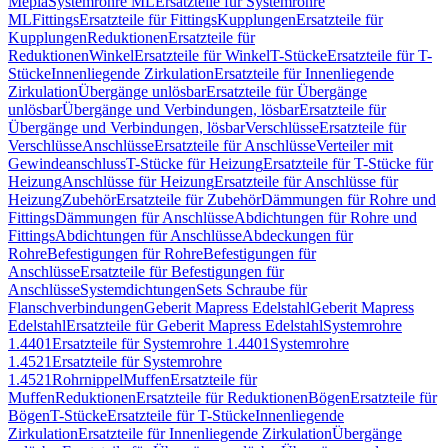
Mepla
Systemrohre ML
Ersatzteile für Systemrohre
ML
Fittings
Ersatzteile für Fittings
Kupplungen
Ersatzteile für
Kupplungen
Reduktionen
Ersatzteile für
Reduktionen
Winkel
Ersatzteile für Winkel
T-Stücke
Ersatzteile für T-
Stücke
Innenliegende Zirkulation
Ersatzteile für Innenliegende
Zirkulation
Übergänge unlösbar
Ersatzteile für Übergänge
unlösbar
Übergänge und Verbindungen, lösbar
Ersatzteile für
Übergänge und Verbindungen, lösbar
Verschlüsse
Ersatzteile für
Verschlüsse
Anschlüsse
Ersatzteile für Anschlüsse
Verteiler mit
Gewindeanschluss
T-Stücke für Heizung
Ersatzteile für T-Stücke für
Heizung
Anschlüsse für Heizung
Ersatzteile für Anschlüsse für
Heizung
Zubehör
Ersatzteile für Zubehör
Dämmungen für Rohre und
Fittings
Dämmungen für Anschlüsse
Abdichtungen für Rohre und
Fittings
Abdichtungen für Anschlüsse
Abdeckungen für
Rohre
Befestigungen für Rohre
Befestigungen für
Anschlüsse
Ersatzteile für Befestigungen für
Anschlüsse
Systemdichtungen
Sets Schraube für
Flanschverbindungen
Geberit Mapress Edelstahl
Geberit Mapress
Edelstahl
Ersatzteile für Geberit Mapress Edelstahl
Systemrohre
1.4401
Ersatzteile für Systemrohre 1.4401
Systemrohre
1.4521
Ersatzteile für Systemrohre
1.4521
Rohrnippel
Muffen
Ersatzteile für
Muffen
Reduktionen
Ersatzteile für Reduktionen
Bögen
Ersatzteile für
Bögen
T-Stücke
Ersatzteile für T-Stücke
Innenliegende
Zirkulation
Ersatzteile für Innenliegende Zirkulation
Übergänge