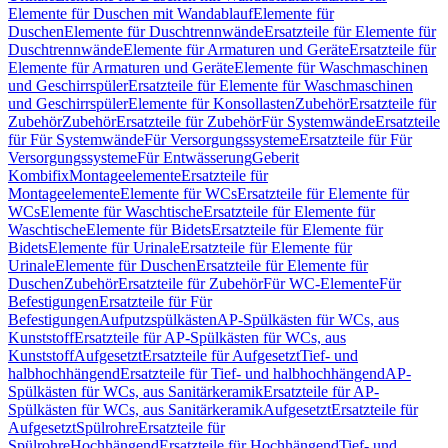
Elemente für Duschen mit Wandablauf
Elemente für
Duschen
Elemente für Duschtrennwände
Ersatzteile für Elemente für
Duschtrennwände
Elemente für Armaturen und Geräte
Ersatzteile für
Elemente für Armaturen und Geräte
Elemente für Waschmaschinen
und Geschirrspüler
Ersatzteile für Elemente für Waschmaschinen
und Geschirrspüler
Elemente für Konsollasten
Zubehör
Ersatzteile für
Zubehör
Zubehör
Ersatzteile für Zubehör
Für Systemwände
Ersatzteile
für Für Systemwände
Für Versorgungssysteme
Ersatzteile für Für
Versorgungssysteme
Für Entwässerung
Geberit
Kombifix
Montageelemente
Ersatzteile für
Montageelemente
Elemente für WCs
Ersatzteile für Elemente für
WCs
Elemente für Waschtische
Ersatzteile für Elemente für
Waschtische
Elemente für Bidets
Ersatzteile für Elemente für
Bidets
Elemente für Urinale
Ersatzteile für Elemente für
Urinale
Elemente für Duschen
Ersatzteile für Elemente für
Duschen
Zubehör
Ersatzteile für Zubehör
Für WC-Elemente
Für
Befestigungen
Ersatzteile für Für
Befestigungen
Aufputzspülkästen
AP-Spülkästen für WCs, aus
Kunststoff
Ersatzteile für AP-Spülkästen für WCs, aus
Kunststoff
Aufgesetzt
Ersatzteile für Aufgesetzt
Tief- und
halbhochhängend
Ersatzteile für Tief- und halbhochhängend
AP-
Spülkästen für WCs, aus Sanitärkeramik
Ersatzteile für AP-
Spülkästen für WCs, aus Sanitärkeramik
Aufgesetzt
Ersatzteile für
Aufgesetzt
Spülrohre
Ersatzteile für
Spülrohre
Hochhängend
Ersatzteile für Hochhängend
Tief- und