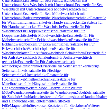
Unterschrank
Ersatzteile für Sets Handwaschbecken mit
Unterschrank
Sets Waschtisch mit Unterschrank
Ersatzteile für Sets
Waschtisch mit Unterschrank
Sets Möbelwaschtisch mit
Unterschrank
Ersatzteile für Sets Möbelwaschtisch mit
Unterschrank
Badezimmermöbel
Waschtischunterschränke
Ersatzteile
für Waschtischunterschränke
Für Handwaschbecken
Ersatzteile für
Für Handwaschbecken
Für Waschtische
Ersatzteile für Für
Waschtische
Für Doppelwaschtische
Ersatzteile für Für
Doppelwaschtische
Für Möbelwaschtische
Ersatzteile für Für
Möbelwaschtische
Für Eckhandwaschbecken
Ersatzteile für Für
Eckhandwaschbecken
Für Eckwaschtische
Ersatzteile für Für
Eckwaschtische
Waschtischplatten
Ersatzteile für
Waschtischplatten
Für Aufsatzwaschtisch Schalenform
Ersatzteile für
Für Aufsatzwaschtisch Schalenform
Für Aufsatzwaschtisch
rechteckig
Ersatzteile für Für Aufsatzwaschtisch
rechteckig
Seitenschränke
Ersatzteile für Seitenschränke
Niedrige
Seitenschränke
Ersatzteile für Niedrige
Seitenschränke
Hochschränke
Ersatzteile für
Hochschränke
Mittelhochschränke
Ersatzteile für
Mittelhochschränke
Hängeschränke
Ersatzteile für
Hängeschränke
Weitere Möbel
Ersatzteile für Weitere
Möbel
Wandablagen
Ersatzteile für Wandablagen
Zubehör
Ersatzteile
für Zubehör
Schubladeneinsätze und Ordnungsboxen
Handtuchhalter
und Handtuchhaken
Lichtelemente
Griffe
Sets
Füße
Magnettafeln
Steckdosen
Ersatzteile für Steckdosen
Weiteres