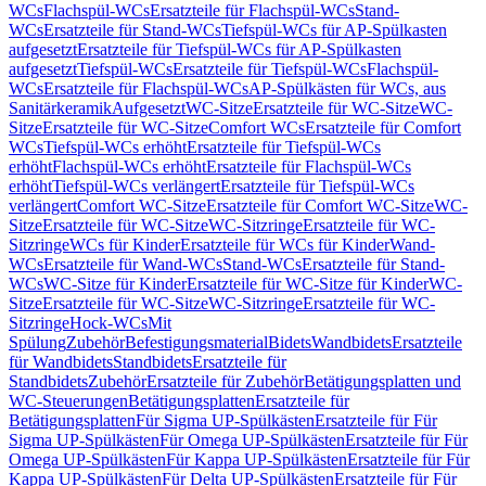
WCs
Flachspül-WCs
Ersatzteile für Flachspül-WCs
Stand-
WCs
Ersatzteile für Stand-WCs
Tiefspül-WCs für AP-Spülkasten
aufgesetzt
Ersatzteile für Tiefspül-WCs für AP-Spülkasten
aufgesetzt
Tiefspül-WCs
Ersatzteile für Tiefspül-WCs
Flachspül-
WCs
Ersatzteile für Flachspül-WCs
AP-Spülkästen für WCs, aus
Sanitärkeramik
Aufgesetzt
WC-Sitze
Ersatzteile für WC-Sitze
WC-
Sitze
Ersatzteile für WC-Sitze
Comfort WCs
Ersatzteile für Comfort
WCs
Tiefspül-WCs erhöht
Ersatzteile für Tiefspül-WCs
erhöht
Flachspül-WCs erhöht
Ersatzteile für Flachspül-WCs
erhöht
Tiefspül-WCs verlängert
Ersatzteile für Tiefspül-WCs
verlängert
Comfort WC-Sitze
Ersatzteile für Comfort WC-Sitze
WC-
Sitze
Ersatzteile für WC-Sitze
WC-Sitzringe
Ersatzteile für WC-
Sitzringe
WCs für Kinder
Ersatzteile für WCs für Kinder
Wand-
WCs
Ersatzteile für Wand-WCs
Stand-WCs
Ersatzteile für Stand-
WCs
WC-Sitze für Kinder
Ersatzteile für WC-Sitze für Kinder
WC-
Sitze
Ersatzteile für WC-Sitze
WC-Sitzringe
Ersatzteile für WC-
Sitzringe
Hock-WCs
Mit
Spülung
Zubehör
Befestigungsmaterial
Bidets
Wandbidets
Ersatzteile
für Wandbidets
Standbidets
Ersatzteile für
Standbidets
Zubehör
Ersatzteile für Zubehör
Betätigungsplatten und
WC-Steuerungen
Betätigungsplatten
Ersatzteile für
Betätigungsplatten
Für Sigma UP-Spülkästen
Ersatzteile für Für
Sigma UP-Spülkästen
Für Omega UP-Spülkästen
Ersatzteile für Für
Omega UP-Spülkästen
Für Kappa UP-Spülkästen
Ersatzteile für Für
Kappa UP-Spülkästen
Für Delta UP-Spülkästen
Ersatzteile für Für