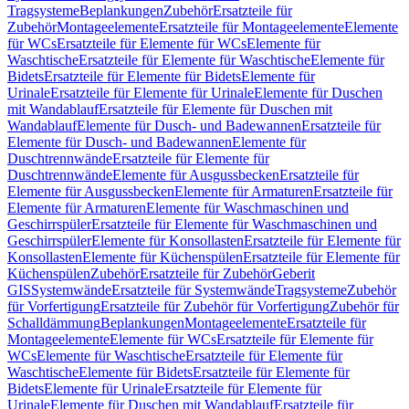
Tragsysteme
Beplankungen
Zubehör
Ersatzteile für
Zubehör
Montageelemente
Ersatzteile für Montageelemente
Elemente
für WCs
Ersatzteile für Elemente für WCs
Elemente für
Waschtische
Ersatzteile für Elemente für Waschtische
Elemente für
Bidets
Ersatzteile für Elemente für Bidets
Elemente für
Urinale
Ersatzteile für Elemente für Urinale
Elemente für Duschen
mit Wandablauf
Ersatzteile für Elemente für Duschen mit
Wandablauf
Elemente für Dusch- und Badewannen
Ersatzteile für
Elemente für Dusch- und Badewannen
Elemente für
Duschtrennwände
Ersatzteile für Elemente für
Duschtrennwände
Elemente für Ausgussbecken
Ersatzteile für
Elemente für Ausgussbecken
Elemente für Armaturen
Ersatzteile für
Elemente für Armaturen
Elemente für Waschmaschinen und
Geschirrspüler
Ersatzteile für Elemente für Waschmaschinen und
Geschirrspüler
Elemente für Konsollasten
Ersatzteile für Elemente für
Konsollasten
Elemente für Küchenspülen
Ersatzteile für Elemente für
Küchenspülen
Zubehör
Ersatzteile für Zubehör
Geberit
GIS
Systemwände
Ersatzteile für Systemwände
Tragsysteme
Zubehör
für Vorfertigung
Ersatzteile für Zubehör für Vorfertigung
Zubehör für
Schalldämmung
Beplankungen
Montageelemente
Ersatzteile für
Montageelemente
Elemente für WCs
Ersatzteile für Elemente für
WCs
Elemente für Waschtische
Ersatzteile für Elemente für
Waschtische
Elemente für Bidets
Ersatzteile für Elemente für
Bidets
Elemente für Urinale
Ersatzteile für Elemente für
Urinale
Elemente für Duschen mit Wandablauf
Ersatzteile für