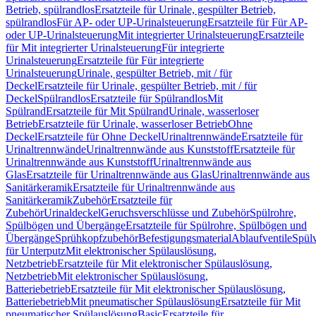
Betrieb, spülrandlos
Ersatzteile für Urinale, gespülter Betrieb,
spülrandlos
Für AP- oder UP-Urinalsteuerung
Ersatzteile für Für AP-
oder UP-Urinalsteuerung
Mit integrierter Urinalsteuerung
Ersatzteile
für Mit integrierter Urinalsteuerung
Für integrierte
Urinalsteuerung
Ersatzteile für Für integrierte
Urinalsteuerung
Urinale, gespülter Betrieb, mit / für
Deckel
Ersatzteile für Urinale, gespülter Betrieb, mit / für
Deckel
Spülrandlos
Ersatzteile für Spülrandlos
Mit
Spülrand
Ersatzteile für Mit Spülrand
Urinale, wasserloser
Betrieb
Ersatzteile für Urinale, wasserloser Betrieb
Ohne
Deckel
Ersatzteile für Ohne Deckel
Urinaltrennwände
Ersatzteile für
Urinaltrennwände
Urinaltrennwände aus Kunststoff
Ersatzteile für
Urinaltrennwände aus Kunststoff
Urinaltrennwände aus
Glas
Ersatzteile für Urinaltrennwände aus Glas
Urinaltrennwände aus
Sanitärkeramik
Ersatzteile für Urinaltrennwände aus
Sanitärkeramik
Zubehör
Ersatzteile für
Zubehör
Urinaldeckel
Geruchsverschlüsse und Zubehör
Spülrohre,
Spülbögen und Übergänge
Ersatzteile für Spülrohre, Spülbögen und
Übergänge
Sprühkopfzubehör
Befestigungsmaterial
Ablaufventile
Spülv
für Unterputz
Mit elektronischer Spülauslösung,
Netzbetrieb
Ersatzteile für Mit elektronischer Spülauslösung,
Netzbetrieb
Mit elektronischer Spülauslösung,
Batteriebetrieb
Ersatzteile für Mit elektronischer Spülauslösung,
Batteriebetrieb
Mit pneumatischer Spülauslösung
Ersatzteile für Mit
pneumatischer Spülauslösung
Basic
Ersatzteile für