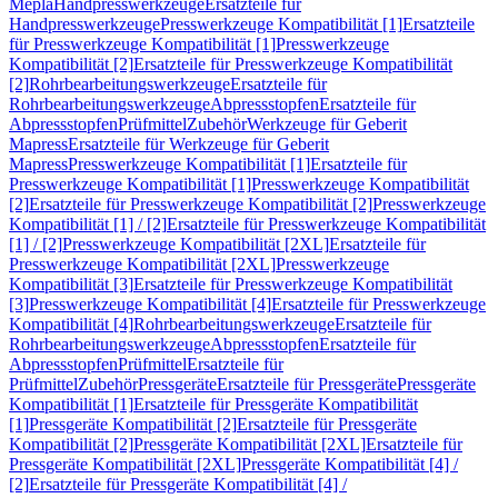
Mepla
Handpresswerkzeuge
Ersatzteile für
Handpresswerkzeuge
Presswerkzeuge Kompatibilität [1]
Ersatzteile
für Presswerkzeuge Kompatibilität [1]
Presswerkzeuge
Kompatibilität [2]
Ersatzteile für Presswerkzeuge Kompatibilität
[2]
Rohrbearbeitungswerkzeuge
Ersatzteile für
Rohrbearbeitungswerkzeuge
Abpressstopfen
Ersatzteile für
Abpressstopfen
Prüfmittel
Zubehör
Werkzeuge für Geberit
Mapress
Ersatzteile für Werkzeuge für Geberit
Mapress
Presswerkzeuge Kompatibilität [1]
Ersatzteile für
Presswerkzeuge Kompatibilität [1]
Presswerkzeuge Kompatibilität
[2]
Ersatzteile für Presswerkzeuge Kompatibilität [2]
Presswerkzeuge
Kompatibilität [1] / [2]
Ersatzteile für Presswerkzeuge Kompatibilität
[1] / [2]
Presswerkzeuge Kompatibilität [2XL]
Ersatzteile für
Presswerkzeuge Kompatibilität [2XL]
Presswerkzeuge
Kompatibilität [3]
Ersatzteile für Presswerkzeuge Kompatibilität
[3]
Presswerkzeuge Kompatibilität [4]
Ersatzteile für Presswerkzeuge
Kompatibilität [4]
Rohrbearbeitungswerkzeuge
Ersatzteile für
Rohrbearbeitungswerkzeuge
Abpressstopfen
Ersatzteile für
Abpressstopfen
Prüfmittel
Ersatzteile für
Prüfmittel
Zubehör
Pressgeräte
Ersatzteile für Pressgeräte
Pressgeräte
Kompatibilität [1]
Ersatzteile für Pressgeräte Kompatibilität
[1]
Pressgeräte Kompatibilität [2]
Ersatzteile für Pressgeräte
Kompatibilität [2]
Pressgeräte Kompatibilität [2XL]
Ersatzteile für
Pressgeräte Kompatibilität [2XL]
Pressgeräte Kompatibilität [4] /
[2]
Ersatzteile für Pressgeräte Kompatibilität [4] /