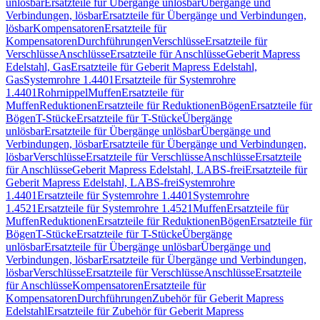
unlösbar
Ersatzteile für Übergänge unlösbar
Übergänge und
Verbindungen, lösbar
Ersatzteile für Übergänge und Verbindungen,
lösbar
Kompensatoren
Ersatzteile für
Kompensatoren
Durchführungen
Verschlüsse
Ersatzteile für
Verschlüsse
Anschlüsse
Ersatzteile für Anschlüsse
Geberit Mapress
Edelstahl, Gas
Ersatzteile für Geberit Mapress Edelstahl,
Gas
Systemrohre 1.4401
Ersatzteile für Systemrohre
1.4401
Rohrnippel
Muffen
Ersatzteile für
Muffen
Reduktionen
Ersatzteile für Reduktionen
Bögen
Ersatzteile für
Bögen
T-Stücke
Ersatzteile für T-Stücke
Übergänge
unlösbar
Ersatzteile für Übergänge unlösbar
Übergänge und
Verbindungen, lösbar
Ersatzteile für Übergänge und Verbindungen,
lösbar
Verschlüsse
Ersatzteile für Verschlüsse
Anschlüsse
Ersatzteile
für Anschlüsse
Geberit Mapress Edelstahl, LABS-frei
Ersatzteile für
Geberit Mapress Edelstahl, LABS-frei
Systemrohre
1.4401
Ersatzteile für Systemrohre 1.4401
Systemrohre
1.4521
Ersatzteile für Systemrohre 1.4521
Muffen
Ersatzteile für
Muffen
Reduktionen
Ersatzteile für Reduktionen
Bögen
Ersatzteile für
Bögen
T-Stücke
Ersatzteile für T-Stücke
Übergänge
unlösbar
Ersatzteile für Übergänge unlösbar
Übergänge und
Verbindungen, lösbar
Ersatzteile für Übergänge und Verbindungen,
lösbar
Verschlüsse
Ersatzteile für Verschlüsse
Anschlüsse
Ersatzteile
für Anschlüsse
Kompensatoren
Ersatzteile für
Kompensatoren
Durchführungen
Zubehör für Geberit Mapress
Edelstahl
Ersatzteile für Zubehör für Geberit Mapress