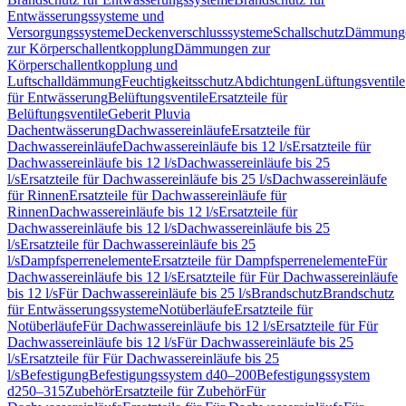
Entwässerungssysteme und
Versorgungssysteme
Deckenverschlusssysteme
Schallschutz
Dämmung
zur Körperschallentkopplung
Dämmungen zur
Körperschallentkopplung und
Luftschalldämmung
Feuchtigkeitsschutz
Abdichtungen
Lüftungsventile
für Entwässerung
Belüftungsventile
Ersatzteile für
Belüftungsventile
Geberit Pluvia
Dachentwässerung
Dachwassereinläufe
Ersatzteile für
Dachwassereinläufe
Dachwassereinläufe bis 12 l/s
Ersatzteile für
Dachwassereinläufe bis 12 l/s
Dachwassereinläufe bis 25
l/s
Ersatzteile für Dachwassereinläufe bis 25 l/s
Dachwassereinläufe
für Rinnen
Ersatzteile für Dachwassereinläufe für
Rinnen
Dachwassereinläufe bis 12 l/s
Ersatzteile für
Dachwassereinläufe bis 12 l/s
Dachwassereinläufe bis 25
l/s
Ersatzteile für Dachwassereinläufe bis 25
l/s
Dampfsperrenelemente
Ersatzteile für Dampfsperrenelemente
Für
Dachwassereinläufe bis 12 l/s
Ersatzteile für Für Dachwassereinläufe
bis 12 l/s
Für Dachwassereinläufe bis 25 l/s
Brandschutz
Brandschutz
für Entwässerungssysteme
Notüberläufe
Ersatzteile für
Notüberläufe
Für Dachwassereinläufe bis 12 l/s
Ersatzteile für Für
Dachwassereinläufe bis 12 l/s
Für Dachwassereinläufe bis 25
l/s
Ersatzteile für Für Dachwassereinläufe bis 25
l/s
Befestigung
Befestigungssystem d40–200
Befestigungssystem
d250–315
Zubehör
Ersatzteile für Zubehör
Für