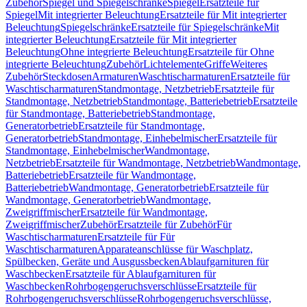
Zubehör
Spiegel und Spiegelschränke
Spiegel
Ersatzteile für
Spiegel
Mit integrierter Beleuchtung
Ersatzteile für Mit integrierter
Beleuchtung
Spiegelschränke
Ersatzteile für Spiegelschränke
Mit
integrierter Beleuchtung
Ersatzteile für Mit integrierter
Beleuchtung
Ohne integrierte Beleuchtung
Ersatzteile für Ohne
integrierte Beleuchtung
Zubehör
Lichtelemente
Griffe
Weiteres
Zubehör
Steckdosen
Armaturen
Waschtischarmaturen
Ersatzteile für
Waschtischarmaturen
Standmontage, Netzbetrieb
Ersatzteile für
Standmontage, Netzbetrieb
Standmontage, Batteriebetrieb
Ersatzteile
für Standmontage, Batteriebetrieb
Standmontage,
Generatorbetrieb
Ersatzteile für Standmontage,
Generatorbetrieb
Standmontage, Einhebelmischer
Ersatzteile für
Standmontage, Einhebelmischer
Wandmontage,
Netzbetrieb
Ersatzteile für Wandmontage, Netzbetrieb
Wandmontage,
Batteriebetrieb
Ersatzteile für Wandmontage,
Batteriebetrieb
Wandmontage, Generatorbetrieb
Ersatzteile für
Wandmontage, Generatorbetrieb
Wandmontage,
Zweigriffmischer
Ersatzteile für Wandmontage,
Zweigriffmischer
Zubehör
Ersatzteile für Zubehör
Für
Waschtischarmaturen
Ersatzteile für Für
Waschtischarmaturen
Apparateanschlüsse für Waschplatz,
Spülbecken, Geräte und Ausgussbecken
Ablaufgarnituren für
Waschbecken
Ersatzteile für Ablaufgarnituren für
Waschbecken
Rohrbogengeruchsverschlüsse
Ersatzteile für
Rohrbogengeruchsverschlüsse
Rohrbogengeruchsverschlüsse,