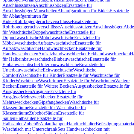
Anschlussstutzen
Anschlussbögen
Ersatzteile für
Anschlussbögen
Manschetten
Ablaufgarnituren für Bidets
Ersatzteile
für Ablaufgarnituren für
Bidets
Rohrbogengeruchsverschlüsse
Ersatzteile für
Rohrbogengeruchsverschlüsse
Anschlussstutzen
Anschlussbögen
Abde
für Waschtische
Doppelwaschtische
Ersatzteile für
Doppelwaschtische
Möbelwaschtische
Ersatzteile für
Möbelwaschtische
Aufsatzwaschtische
Ersatzteile für
Aufsatzwaschtische
Handwaschbecken
Ersatzteile für
Handwaschbecken
Aufsatzhandwaschbecken
Eckhandwaschbecken
H
für Halbeinbauwaschtische
Einbauwaschtische
Ersatzteile für
Einbauwaschtische
Unterbauwaschtische
Ersatzteile für
Unterbauwaschtische
Eckwaschtische
Waschtische
Comfort
Waschtische für Kinder
Ersatzteile für Waschtische für
Kinder
Waschtische
Waschrinnen
Ersatzteile für Waschrinnen
Weitere
Becken
Ersatzteile für Weitere Becken
Ausgussbecken
Ersatzteile für
Ausgussbecken
Ausgüsse
Ersatzteile für
Ausgüsse
Mehrzweckbecken
Ersatzteile für
Mehrzweckbecken
Gipsfangbecken
Waschtische für
Klassenräume
Ersatzteile für Waschtische für
Klassenräume
Zubehör
Säulen
Ersatzteile für
Säulen
Halbsäulen
Ersatzteile für
Halbsäulen
Zubehör
Ablaufkappen
Handtuchhalter
Befestigungsmateria
Waschtisch mit Unterschrank
Sets Handwaschbecken mit