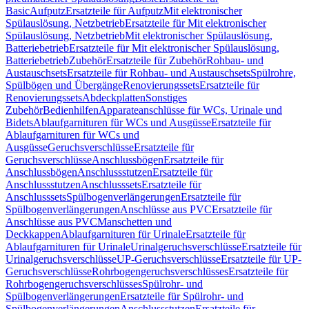
Basic
Aufputz
Ersatzteile für Aufputz
Mit elektronischer
Spülauslösung, Netzbetrieb
Ersatzteile für Mit elektronischer
Spülauslösung, Netzbetrieb
Mit elektronischer Spülauslösung,
Batteriebetrieb
Ersatzteile für Mit elektronischer Spülauslösung,
Batteriebetrieb
Zubehör
Ersatzteile für Zubehör
Rohbau- und
Austauschsets
Ersatzteile für Rohbau- und Austauschsets
Spülrohre,
Spülbögen und Übergänge
Renovierungssets
Ersatzteile für
Renovierungssets
Abdeckplatten
Sonstiges
Zubehör
Bedienhilfen
Apparateanschlüsse für WCs, Urinale und
Bidets
Ablaufgarnituren für WCs und Ausgüsse
Ersatzteile für
Ablaufgarnituren für WCs und
Ausgüsse
Geruchsverschlüsse
Ersatzteile für
Geruchsverschlüsse
Anschlussbögen
Ersatzteile für
Anschlussbögen
Anschlussstutzen
Ersatzteile für
Anschlussstutzen
Anschlusssets
Ersatzteile für
Anschlusssets
Spülbogenverlängerungen
Ersatzteile für
Spülbogenverlängerungen
Anschlüsse aus PVC
Ersatzteile für
Anschlüsse aus PVC
Manschetten und
Deckkappen
Ablaufgarnituren für Urinale
Ersatzteile für
Ablaufgarnituren für Urinale
Urinalgeruchsverschlüsse
Ersatzteile für
Urinalgeruchsverschlüsse
UP-Geruchsverschlüsse
Ersatzteile für UP-
Geruchsverschlüsse
Rohrbogengeruchsverschlüsses
Ersatzteile für
Rohrbogengeruchsverschlüsses
Spülrohr- und
Spülbogenverlängerungen
Ersatzteile für Spülrohr- und
Spülbogenverlängerungen
Anschlussstutzen
Ersatzteile für