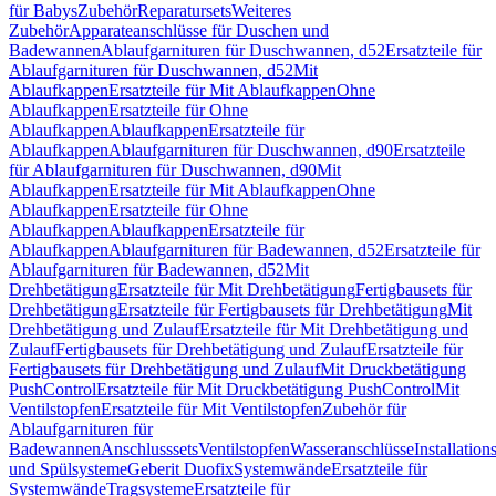
für Babys
Zubehör
Reparatursets
Weiteres
Zubehör
Apparateanschlüsse für Duschen und
Badewannen
Ablaufgarnituren für Duschwannen, d52
Ersatzteile für
Ablaufgarnituren für Duschwannen, d52
Mit
Ablaufkappen
Ersatzteile für Mit Ablaufkappen
Ohne
Ablaufkappen
Ersatzteile für Ohne
Ablaufkappen
Ablaufkappen
Ersatzteile für
Ablaufkappen
Ablaufgarnituren für Duschwannen, d90
Ersatzteile
für Ablaufgarnituren für Duschwannen, d90
Mit
Ablaufkappen
Ersatzteile für Mit Ablaufkappen
Ohne
Ablaufkappen
Ersatzteile für Ohne
Ablaufkappen
Ablaufkappen
Ersatzteile für
Ablaufkappen
Ablaufgarnituren für Badewannen, d52
Ersatzteile für
Ablaufgarnituren für Badewannen, d52
Mit
Drehbetätigung
Ersatzteile für Mit Drehbetätigung
Fertigbausets für
Drehbetätigung
Ersatzteile für Fertigbausets für Drehbetätigung
Mit
Drehbetätigung und Zulauf
Ersatzteile für Mit Drehbetätigung und
Zulauf
Fertigbausets für Drehbetätigung und Zulauf
Ersatzteile für
Fertigbausets für Drehbetätigung und Zulauf
Mit Druckbetätigung
PushControl
Ersatzteile für Mit Druckbetätigung PushControl
Mit
Ventilstopfen
Ersatzteile für Mit Ventilstopfen
Zubehör für
Ablaufgarnituren für
Badewannen
Anschlusssets
Ventilstopfen
Wasseranschlüsse
Installation
und Spülsysteme
Geberit Duofix
Systemwände
Ersatzteile für
Systemwände
Tragsysteme
Ersatzteile für