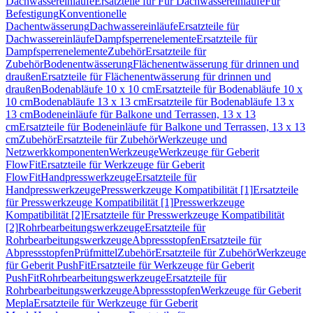
Dachwassereinläufe
Ersatzteile für Für Dachwassereinläufe
Für
Befestigung
Konventionelle
Dachentwässerung
Dachwassereinläufe
Ersatzteile für
Dachwassereinläufe
Dampfsperrenelemente
Ersatzteile für
Dampfsperrenelemente
Zubehör
Ersatzteile für
Zubehör
Bodenentwässerung
Flächenentwässerung für drinnen und
draußen
Ersatzteile für Flächenentwässerung für drinnen und
draußen
Bodenabläufe 10 x 10 cm
Ersatzteile für Bodenabläufe 10 x
10 cm
Bodenabläufe 13 x 13 cm
Ersatzteile für Bodenabläufe 13 x
13 cm
Bodeneinläufe für Balkone und Terrassen, 13 x 13
cm
Ersatzteile für Bodeneinläufe für Balkone und Terrassen, 13 x 13
cm
Zubehör
Ersatzteile für Zubehör
Werkzeuge und
Netzwerkkomponenten
Werkzeuge
Werkzeuge für Geberit
FlowFit
Ersatzteile für Werkzeuge für Geberit
FlowFit
Handpresswerkzeuge
Ersatzteile für
Handpresswerkzeuge
Presswerkzeuge Kompatibilität [1]
Ersatzteile
für Presswerkzeuge Kompatibilität [1]
Presswerkzeuge
Kompatibilität [2]
Ersatzteile für Presswerkzeuge Kompatibilität
[2]
Rohrbearbeitungswerkzeuge
Ersatzteile für
Rohrbearbeitungswerkzeuge
Abpressstopfen
Ersatzteile für
Abpressstopfen
Prüfmittel
Zubehör
Ersatzteile für Zubehör
Werkzeuge
für Geberit PushFit
Ersatzteile für Werkzeuge für Geberit
PushFit
Rohrbearbeitungswerkzeuge
Ersatzteile für
Rohrbearbeitungswerkzeuge
Abpressstopfen
Werkzeuge für Geberit
Mepla
Ersatzteile für Werkzeuge für Geberit