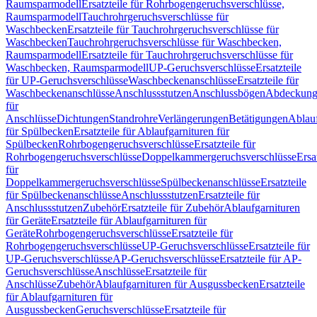
Raumsparmodell
Ersatzteile für Rohrbogengeruchsverschlüsse,
Raumsparmodell
Tauchrohrgeruchsverschlüsse für
Waschbecken
Ersatzteile für Tauchrohrgeruchsverschlüsse für
Waschbecken
Tauchrohrgeruchsverschlüsse für Waschbecken,
Raumsparmodell
Ersatzteile für Tauchrohrgeruchsverschlüsse für
Waschbecken, Raumsparmodell
UP-Geruchsverschlüsse
Ersatzteile
für UP-Geruchsverschlüsse
Waschbeckenanschlüsse
Ersatzteile für
Waschbeckenanschlüsse
Anschlussstutzen
Anschlussbögen
Abdeckung
für
Anschlüsse
Dichtungen
Standrohre
Verlängerungen
Betätigungen
Ablauf
für Spülbecken
Ersatzteile für Ablaufgarnituren für
Spülbecken
Rohrbogengeruchsverschlüsse
Ersatzteile für
Rohrbogengeruchsverschlüsse
Doppelkammergeruchsverschlüsse
Ersa
für
Doppelkammergeruchsverschlüsse
Spülbeckenanschlüsse
Ersatzteile
für Spülbeckenanschlüsse
Anschlussstutzen
Ersatzteile für
Anschlussstutzen
Zubehör
Ersatzteile für Zubehör
Ablaufgarnituren
für Geräte
Ersatzteile für Ablaufgarnituren für
Geräte
Rohrbogengeruchsverschlüsse
Ersatzteile für
Rohrbogengeruchsverschlüsse
UP-Geruchsverschlüsse
Ersatzteile für
UP-Geruchsverschlüsse
AP-Geruchsverschlüsse
Ersatzteile für AP-
Geruchsverschlüsse
Anschlüsse
Ersatzteile für
Anschlüsse
Zubehör
Ablaufgarnituren für Ausgussbecken
Ersatzteile
für Ablaufgarnituren für
Ausgussbecken
Geruchsverschlüsse
Ersatzteile für