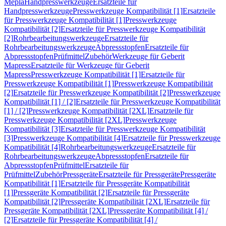
Mepla
Handpresswerkzeuge
Ersatzteile für
Handpresswerkzeuge
Presswerkzeuge Kompatibilität [1]
Ersatzteile
für Presswerkzeuge Kompatibilität [1]
Presswerkzeuge
Kompatibilität [2]
Ersatzteile für Presswerkzeuge Kompatibilität
[2]
Rohrbearbeitungswerkzeuge
Ersatzteile für
Rohrbearbeitungswerkzeuge
Abpressstopfen
Ersatzteile für
Abpressstopfen
Prüfmittel
Zubehör
Werkzeuge für Geberit
Mapress
Ersatzteile für Werkzeuge für Geberit
Mapress
Presswerkzeuge Kompatibilität [1]
Ersatzteile für
Presswerkzeuge Kompatibilität [1]
Presswerkzeuge Kompatibilität
[2]
Ersatzteile für Presswerkzeuge Kompatibilität [2]
Presswerkzeuge
Kompatibilität [1] / [2]
Ersatzteile für Presswerkzeuge Kompatibilität
[1] / [2]
Presswerkzeuge Kompatibilität [2XL]
Ersatzteile für
Presswerkzeuge Kompatibilität [2XL]
Presswerkzeuge
Kompatibilität [3]
Ersatzteile für Presswerkzeuge Kompatibilität
[3]
Presswerkzeuge Kompatibilität [4]
Ersatzteile für Presswerkzeuge
Kompatibilität [4]
Rohrbearbeitungswerkzeuge
Ersatzteile für
Rohrbearbeitungswerkzeuge
Abpressstopfen
Ersatzteile für
Abpressstopfen
Prüfmittel
Ersatzteile für
Prüfmittel
Zubehör
Pressgeräte
Ersatzteile für Pressgeräte
Pressgeräte
Kompatibilität [1]
Ersatzteile für Pressgeräte Kompatibilität
[1]
Pressgeräte Kompatibilität [2]
Ersatzteile für Pressgeräte
Kompatibilität [2]
Pressgeräte Kompatibilität [2XL]
Ersatzteile für
Pressgeräte Kompatibilität [2XL]
Pressgeräte Kompatibilität [4] /
[2]
Ersatzteile für Pressgeräte Kompatibilität [4] /