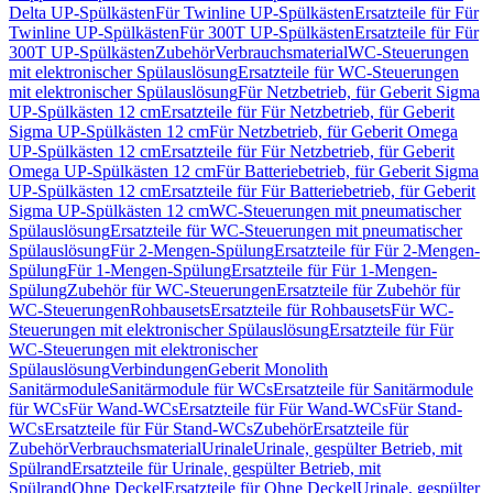
Delta UP-Spülkästen
Für Twinline UP-Spülkästen
Ersatzteile für Für
Twinline UP-Spülkästen
Für 300T UP-Spülkästen
Ersatzteile für Für
300T UP-Spülkästen
Zubehör
Verbrauchsmaterial
WC-Steuerungen
mit elektronischer Spülauslösung
Ersatzteile für WC-Steuerungen
mit elektronischer Spülauslösung
Für Netzbetrieb, für Geberit Sigma
UP-Spülkästen 12 cm
Ersatzteile für Für Netzbetrieb, für Geberit
Sigma UP-Spülkästen 12 cm
Für Netzbetrieb, für Geberit Omega
UP-Spülkästen 12 cm
Ersatzteile für Für Netzbetrieb, für Geberit
Omega UP-Spülkästen 12 cm
Für Batteriebetrieb, für Geberit Sigma
UP-Spülkästen 12 cm
Ersatzteile für Für Batteriebetrieb, für Geberit
Sigma UP-Spülkästen 12 cm
WC-Steuerungen mit pneumatischer
Spülauslösung
Ersatzteile für WC-Steuerungen mit pneumatischer
Spülauslösung
Für 2-Mengen-Spülung
Ersatzteile für Für 2-Mengen-
Spülung
Für 1-Mengen-Spülung
Ersatzteile für Für 1-Mengen-
Spülung
Zubehör für WC-Steuerungen
Ersatzteile für Zubehör für
WC-Steuerungen
Rohbausets
Ersatzteile für Rohbausets
Für WC-
Steuerungen mit elektronischer Spülauslösung
Ersatzteile für Für
WC-Steuerungen mit elektronischer
Spülauslösung
Verbindungen
Geberit Monolith
Sanitärmodule
Sanitärmodule für WCs
Ersatzteile für Sanitärmodule
für WCs
Für Wand-WCs
Ersatzteile für Für Wand-WCs
Für Stand-
WCs
Ersatzteile für Für Stand-WCs
Zubehör
Ersatzteile für
Zubehör
Verbrauchsmaterial
Urinale
Urinale, gespülter Betrieb, mit
Spülrand
Ersatzteile für Urinale, gespülter Betrieb, mit
Spülrand
Ohne Deckel
Ersatzteile für Ohne Deckel
Urinale, gespülter