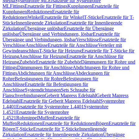
Mepla
Systemrohre ML
Ersatzteile für Systemrohre
ML
Fittings
Ersatzteile für Fittings
Kupplungen
Ersatzteile für
Kupplungen
Reduktionen
Ersatzteile für
Reduktionen
Winkel
Ersatzteile für Winkel
T-Stücke
Ersatzteile für T-
Stücke
Innenliegende Zirkulation
Ersatzteile für Innenliegende
Zirkulation
Übergänge unlösbar
Ersatzteile für Übergänge
unlösbar
Übergänge und Verbindungen, lösbar
Ersatzteile für
Übergänge und Verbindungen, lösbar
Verschlüsse
Ersatzteile für
Verschlüsse
Anschlüsse
Ersatzteile für Anschlüsse
Verteiler mit
Gewindeanschluss
T-Stücke für Heizung
Ersatzteile für T-Stücke für
Heizung
Anschlüsse für Heizung
Ersatzteile für Anschlüsse für
Heizung
Zubehör
Ersatzteile für Zubehör
Dämmungen für Rohre und
Fittings
Dämmungen für Anschlüsse
Abdichtungen für Rohre und
Fittings
Abdichtungen für Anschlüsse
Abdeckungen für
Rohre
Befestigungen für Rohre
Befestigungen für
Anschlüsse
Ersatzteile für Befestigungen für
Anschlüsse
Systemdichtungen
Sets Schraube für
Flanschverbindungen
Geberit Mapress Edelstahl
Geberit Mapress
Edelstahl
Ersatzteile für Geberit Mapress Edelstahl
Systemrohre
1.4401
Ersatzteile für Systemrohre 1.4401
Systemrohre
1.4521
Ersatzteile für Systemrohre
1.4521
Rohrnippel
Muffen
Ersatzteile für
Muffen
Reduktionen
Ersatzteile für Reduktionen
Bögen
Ersatzteile für
Bögen
T-Stücke
Ersatzteile für T-Stücke
Innenliegende
Zirkulation
Ersatzteile für Innenliegende Zirkulation
Übergänge