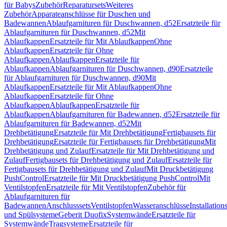
für Babys
Zubehör
Reparatursets
Weiteres
Zubehör
Apparateanschlüsse für Duschen und
Badewannen
Ablaufgarnituren für Duschwannen, d52
Ersatzteile für
Ablaufgarnituren für Duschwannen, d52
Mit
Ablaufkappen
Ersatzteile für Mit Ablaufkappen
Ohne
Ablaufkappen
Ersatzteile für Ohne
Ablaufkappen
Ablaufkappen
Ersatzteile für
Ablaufkappen
Ablaufgarnituren für Duschwannen, d90
Ersatzteile
für Ablaufgarnituren für Duschwannen, d90
Mit
Ablaufkappen
Ersatzteile für Mit Ablaufkappen
Ohne
Ablaufkappen
Ersatzteile für Ohne
Ablaufkappen
Ablaufkappen
Ersatzteile für
Ablaufkappen
Ablaufgarnituren für Badewannen, d52
Ersatzteile für
Ablaufgarnituren für Badewannen, d52
Mit
Drehbetätigung
Ersatzteile für Mit Drehbetätigung
Fertigbausets für
Drehbetätigung
Ersatzteile für Fertigbausets für Drehbetätigung
Mit
Drehbetätigung und Zulauf
Ersatzteile für Mit Drehbetätigung und
Zulauf
Fertigbausets für Drehbetätigung und Zulauf
Ersatzteile für
Fertigbausets für Drehbetätigung und Zulauf
Mit Druckbetätigung
PushControl
Ersatzteile für Mit Druckbetätigung PushControl
Mit
Ventilstopfen
Ersatzteile für Mit Ventilstopfen
Zubehör für
Ablaufgarnituren für
Badewannen
Anschlusssets
Ventilstopfen
Wasseranschlüsse
Installation
und Spülsysteme
Geberit Duofix
Systemwände
Ersatzteile für
Systemwände
Tragsysteme
Ersatzteile für