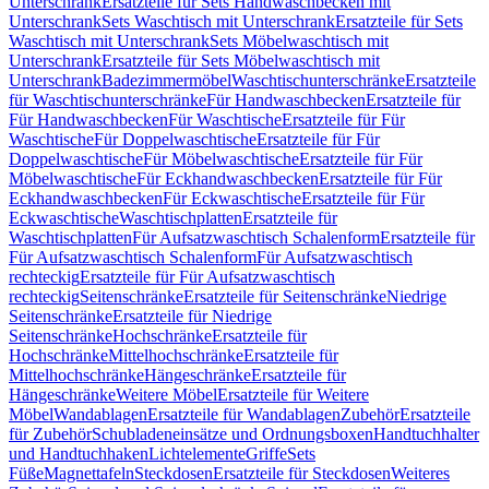
Unterschrank
Ersatzteile für Sets Handwaschbecken mit
Unterschrank
Sets Waschtisch mit Unterschrank
Ersatzteile für Sets
Waschtisch mit Unterschrank
Sets Möbelwaschtisch mit
Unterschrank
Ersatzteile für Sets Möbelwaschtisch mit
Unterschrank
Badezimmermöbel
Waschtischunterschränke
Ersatzteile
für Waschtischunterschränke
Für Handwaschbecken
Ersatzteile für
Für Handwaschbecken
Für Waschtische
Ersatzteile für Für
Waschtische
Für Doppelwaschtische
Ersatzteile für Für
Doppelwaschtische
Für Möbelwaschtische
Ersatzteile für Für
Möbelwaschtische
Für Eckhandwaschbecken
Ersatzteile für Für
Eckhandwaschbecken
Für Eckwaschtische
Ersatzteile für Für
Eckwaschtische
Waschtischplatten
Ersatzteile für
Waschtischplatten
Für Aufsatzwaschtisch Schalenform
Ersatzteile für
Für Aufsatzwaschtisch Schalenform
Für Aufsatzwaschtisch
rechteckig
Ersatzteile für Für Aufsatzwaschtisch
rechteckig
Seitenschränke
Ersatzteile für Seitenschränke
Niedrige
Seitenschränke
Ersatzteile für Niedrige
Seitenschränke
Hochschränke
Ersatzteile für
Hochschränke
Mittelhochschränke
Ersatzteile für
Mittelhochschränke
Hängeschränke
Ersatzteile für
Hängeschränke
Weitere Möbel
Ersatzteile für Weitere
Möbel
Wandablagen
Ersatzteile für Wandablagen
Zubehör
Ersatzteile
für Zubehör
Schubladeneinsätze und Ordnungsboxen
Handtuchhalter
und Handtuchhaken
Lichtelemente
Griffe
Sets
Füße
Magnettafeln
Steckdosen
Ersatzteile für Steckdosen
Weiteres