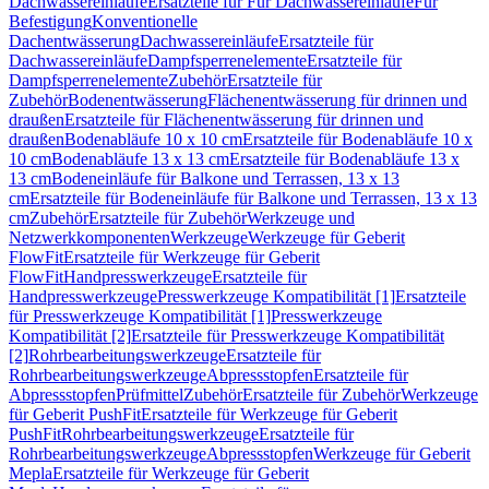
Dachwassereinläufe
Ersatzteile für Für Dachwassereinläufe
Für
Befestigung
Konventionelle
Dachentwässerung
Dachwassereinläufe
Ersatzteile für
Dachwassereinläufe
Dampfsperrenelemente
Ersatzteile für
Dampfsperrenelemente
Zubehör
Ersatzteile für
Zubehör
Bodenentwässerung
Flächenentwässerung für drinnen und
draußen
Ersatzteile für Flächenentwässerung für drinnen und
draußen
Bodenabläufe 10 x 10 cm
Ersatzteile für Bodenabläufe 10 x
10 cm
Bodenabläufe 13 x 13 cm
Ersatzteile für Bodenabläufe 13 x
13 cm
Bodeneinläufe für Balkone und Terrassen, 13 x 13
cm
Ersatzteile für Bodeneinläufe für Balkone und Terrassen, 13 x 13
cm
Zubehör
Ersatzteile für Zubehör
Werkzeuge und
Netzwerkkomponenten
Werkzeuge
Werkzeuge für Geberit
FlowFit
Ersatzteile für Werkzeuge für Geberit
FlowFit
Handpresswerkzeuge
Ersatzteile für
Handpresswerkzeuge
Presswerkzeuge Kompatibilität [1]
Ersatzteile
für Presswerkzeuge Kompatibilität [1]
Presswerkzeuge
Kompatibilität [2]
Ersatzteile für Presswerkzeuge Kompatibilität
[2]
Rohrbearbeitungswerkzeuge
Ersatzteile für
Rohrbearbeitungswerkzeuge
Abpressstopfen
Ersatzteile für
Abpressstopfen
Prüfmittel
Zubehör
Ersatzteile für Zubehör
Werkzeuge
für Geberit PushFit
Ersatzteile für Werkzeuge für Geberit
PushFit
Rohrbearbeitungswerkzeuge
Ersatzteile für
Rohrbearbeitungswerkzeuge
Abpressstopfen
Werkzeuge für Geberit
Mepla
Ersatzteile für Werkzeuge für Geberit