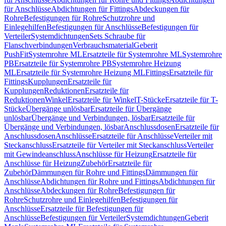
für Anschlüsse
Abdichtungen für Fittings
Abdeckungen für
Rohre
Befestigungen für Rohre
Schutzrohre und
Einlegehilfen
Befestigungen für Anschlüsse
Befestigungen für
Verteiler
Systemdichtungen
Sets Schraube für
Flanschverbindungen
Verbrauchsmaterial
Geberit
PushFit
Systemrohre ML
Ersatzteile für Systemrohre ML
Systemrohre
PB
Ersatzteile für Systemrohre PB
Systemrohre Heizung
ML
Ersatzteile für Systemrohre Heizung ML
Fittings
Ersatzteile für
Fittings
Kupplungen
Ersatzteile für
Kupplungen
Reduktionen
Ersatzteile für
Reduktionen
Winkel
Ersatzteile für Winkel
T-Stücke
Ersatzteile für T-
Stücke
Übergänge unlösbar
Ersatzteile für Übergänge
unlösbar
Übergänge und Verbindungen, lösbar
Ersatzteile für
Übergänge und Verbindungen, lösbar
Anschlussdosen
Ersatzteile für
Anschlussdosen
Anschlüsse
Ersatzteile für Anschlüsse
Verteiler mit
Steckanschluss
Ersatzteile für Verteiler mit Steckanschluss
Verteiler
mit Gewindeanschluss
Anschlüsse für Heizung
Ersatzteile für
Anschlüsse für Heizung
Zubehör
Ersatzteile für
Zubehör
Dämmungen für Rohre und Fittings
Dämmungen für
Anschlüsse
Abdichtungen für Rohre und Fittings
Abdichtungen für
Anschlüsse
Abdeckungen für Rohre
Befestigungen für
Rohre
Schutzrohre und Einlegehilfen
Befestigungen für
Anschlüsse
Ersatzteile für Befestigungen für
Anschlüsse
Befestigungen für Verteiler
Systemdichtungen
Geberit