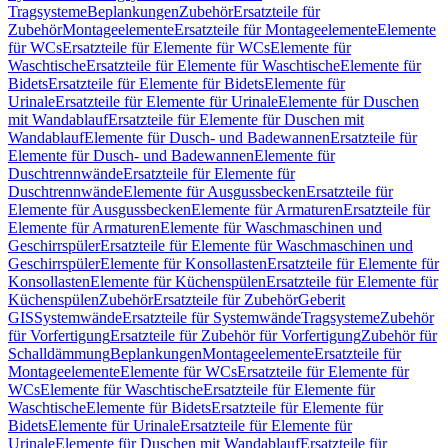
Tragsysteme
Beplankungen
Zubehör
Ersatzteile für
Zubehör
Montageelemente
Ersatzteile für Montageelemente
Elemente
für WCs
Ersatzteile für Elemente für WCs
Elemente für
Waschtische
Ersatzteile für Elemente für Waschtische
Elemente für
Bidets
Ersatzteile für Elemente für Bidets
Elemente für
Urinale
Ersatzteile für Elemente für Urinale
Elemente für Duschen
mit Wandablauf
Ersatzteile für Elemente für Duschen mit
Wandablauf
Elemente für Dusch- und Badewannen
Ersatzteile für
Elemente für Dusch- und Badewannen
Elemente für
Duschtrennwände
Ersatzteile für Elemente für
Duschtrennwände
Elemente für Ausgussbecken
Ersatzteile für
Elemente für Ausgussbecken
Elemente für Armaturen
Ersatzteile für
Elemente für Armaturen
Elemente für Waschmaschinen und
Geschirrspüler
Ersatzteile für Elemente für Waschmaschinen und
Geschirrspüler
Elemente für Konsollasten
Ersatzteile für Elemente für
Konsollasten
Elemente für Küchenspülen
Ersatzteile für Elemente für
Küchenspülen
Zubehör
Ersatzteile für Zubehör
Geberit
GIS
Systemwände
Ersatzteile für Systemwände
Tragsysteme
Zubehör
für Vorfertigung
Ersatzteile für Zubehör für Vorfertigung
Zubehör für
Schalldämmung
Beplankungen
Montageelemente
Ersatzteile für
Montageelemente
Elemente für WCs
Ersatzteile für Elemente für
WCs
Elemente für Waschtische
Ersatzteile für Elemente für
Waschtische
Elemente für Bidets
Ersatzteile für Elemente für
Bidets
Elemente für Urinale
Ersatzteile für Elemente für
Urinale
Elemente für Duschen mit Wandablauf
Ersatzteile für