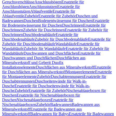
Geruchsverschlüsse
Anschlussbögen
Ersatzteile für
Anschlussbögen
Anschlussstutzen
Ersatzteile für
Anschlussstutzen
Ablaufventile
Ersatzteile für
Ablaufventile
Zubehör
Ersatzteile für Zubehör
Duschen und
Badewannen
Duschen
Bodenentwässerung für Duschen
Ersatzteile
für Bodenentwässerung für Duschen
Duschrinnen
Ersatzteile für
Duschrinnen
Zubehör für Duschrinnen
Ersatzteile für Zubehör für
Duschrinnen
Duschbodenabläufe
Ersatzteile für
Duschbodenabläufe
Zubehör für Duschbodenabläufe
Ersatzteile für
Zubehör für Duschbodenabläufe
Wandabläufe
Ersatzteile für
Wandabläufe
Zubehör für Wandabläufe
Ersatzteile für Zubehör für
Wandabläufe
Duschwannen und Duschflächen
Ersatzteile für
Duschwannen und Duschflächen
Duschflächen aus
Mineralwerkstoff und Geberit Duofix
Installationselemente
Duschflächen aus Mineralwerkstoff
Ersatzteile
für Duschflächen aus Mineralwerkstoff
Montageelemente
Ersatzteile
für Montageelemente
Zubehör
Duschabtrennungen
Ersatzteile für
Duschabtrennungen
Duschseitenwände für Walk-in-
Dusche
Ersatzteile für Duschseitenwände für Walk-in-
Dusche
Zubehör
Ersatzteile für Zubehör
Nischenablageboxen für
Duschen
Ersatzteile für Nischenablageboxen für
Duschen
Nischenablageboxen
Ersatzteile für
Nischenablageboxen
Zubehör
Badewannen
Badewannen aus
Mineralwerkstoff
Ersatzteile für Badewannen aus
Mineralwerkstoff
Badewannen für Babys
Ersatzteile für Badewannen