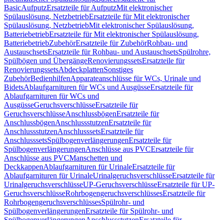
Basic
Aufputz
Ersatzteile für Aufputz
Mit elektronischer
Spülauslösung, Netzbetrieb
Ersatzteile für Mit elektronischer
Spülauslösung, Netzbetrieb
Mit elektronischer Spülauslösung,
Batteriebetrieb
Ersatzteile für Mit elektronischer Spülauslösung,
Batteriebetrieb
Zubehör
Ersatzteile für Zubehör
Rohbau- und
Austauschsets
Ersatzteile für Rohbau- und Austauschsets
Spülrohre,
Spülbögen und Übergänge
Renovierungssets
Ersatzteile für
Renovierungssets
Abdeckplatten
Sonstiges
Zubehör
Bedienhilfen
Apparateanschlüsse für WCs, Urinale und
Bidets
Ablaufgarnituren für WCs und Ausgüsse
Ersatzteile für
Ablaufgarnituren für WCs und
Ausgüsse
Geruchsverschlüsse
Ersatzteile für
Geruchsverschlüsse
Anschlussbögen
Ersatzteile für
Anschlussbögen
Anschlussstutzen
Ersatzteile für
Anschlussstutzen
Anschlusssets
Ersatzteile für
Anschlusssets
Spülbogenverlängerungen
Ersatzteile für
Spülbogenverlängerungen
Anschlüsse aus PVC
Ersatzteile für
Anschlüsse aus PVC
Manschetten und
Deckkappen
Ablaufgarnituren für Urinale
Ersatzteile für
Ablaufgarnituren für Urinale
Urinalgeruchsverschlüsse
Ersatzteile für
Urinalgeruchsverschlüsse
UP-Geruchsverschlüsse
Ersatzteile für UP-
Geruchsverschlüsse
Rohrbogengeruchsverschlüsses
Ersatzteile für
Rohrbogengeruchsverschlüsses
Spülrohr- und
Spülbogenverlängerungen
Ersatzteile für Spülrohr- und
Spülbogenverlängerungen
Anschlussstutzen
Ersatzteile für