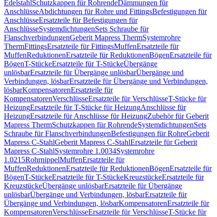
Edelstahl
Schutzkappen für Rohrende
Dämmungen für
Anschlüsse
Abdichtungen für Rohre und Fittings
Befestigungen für
Anschlüsse
Ersatzteile für Befestigungen für
Anschlüsse
Systemdichtungen
Sets Schraube für
Flanschverbindungen
Geberit Mapress Therm
Systemrohre
Therm
Fittings
Ersatzteile für Fittings
Muffen
Ersatzteile für
Muffen
Reduktionen
Ersatzteile für Reduktionen
Bögen
Ersatzteile für
Bögen
T-Stücke
Ersatzteile für T-Stücke
Übergänge
unlösbar
Ersatzteile für Übergänge unlösbar
Übergänge und
Verbindungen, lösbar
Ersatzteile für Übergänge und Verbindungen,
lösbar
Kompensatoren
Ersatzteile für
Kompensatoren
Verschlüsse
Ersatzteile für Verschlüsse
T-Stücke für
Heizung
Ersatzteile für T-Stücke für Heizung
Anschlüsse für
Heizung
Ersatzteile für Anschlüsse für Heizung
Zubehör für Geberit
Mapress Therm
Schutzkappen für Rohrende
Systemdichtungen
Sets
Schraube für Flanschverbindungen
Befestigungen für Rohre
Geberit
Mapress C-Stahl
Geberit Mapress C-Stahl
Ersatzteile für Geberit
Mapress C-Stahl
Systemrohre 1.0034
Systemrohre
1.0215
Rohrnippel
Muffen
Ersatzteile für
Muffen
Reduktionen
Ersatzteile für Reduktionen
Bögen
Ersatzteile für
Bögen
T-Stücke
Ersatzteile für T-Stücke
Kreuzstücke
Ersatzteile für
Kreuzstücke
Übergänge unlösbar
Ersatzteile für Übergänge
unlösbar
Übergänge und Verbindungen, lösbar
Ersatzteile für
Übergänge und Verbindungen, lösbar
Kompensatoren
Ersatzteile für
Kompensatoren
Verschlüsse
Ersatzteile für Verschlüsse
T-Stücke für