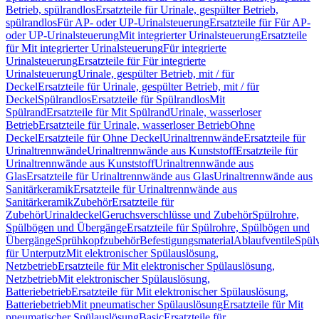
Betrieb, spülrandlos
Ersatzteile für Urinale, gespülter Betrieb,
spülrandlos
Für AP- oder UP-Urinalsteuerung
Ersatzteile für Für AP-
oder UP-Urinalsteuerung
Mit integrierter Urinalsteuerung
Ersatzteile
für Mit integrierter Urinalsteuerung
Für integrierte
Urinalsteuerung
Ersatzteile für Für integrierte
Urinalsteuerung
Urinale, gespülter Betrieb, mit / für
Deckel
Ersatzteile für Urinale, gespülter Betrieb, mit / für
Deckel
Spülrandlos
Ersatzteile für Spülrandlos
Mit
Spülrand
Ersatzteile für Mit Spülrand
Urinale, wasserloser
Betrieb
Ersatzteile für Urinale, wasserloser Betrieb
Ohne
Deckel
Ersatzteile für Ohne Deckel
Urinaltrennwände
Ersatzteile für
Urinaltrennwände
Urinaltrennwände aus Kunststoff
Ersatzteile für
Urinaltrennwände aus Kunststoff
Urinaltrennwände aus
Glas
Ersatzteile für Urinaltrennwände aus Glas
Urinaltrennwände aus
Sanitärkeramik
Ersatzteile für Urinaltrennwände aus
Sanitärkeramik
Zubehör
Ersatzteile für
Zubehör
Urinaldeckel
Geruchsverschlüsse und Zubehör
Spülrohre,
Spülbögen und Übergänge
Ersatzteile für Spülrohre, Spülbögen und
Übergänge
Sprühkopfzubehör
Befestigungsmaterial
Ablaufventile
Spülv
für Unterputz
Mit elektronischer Spülauslösung,
Netzbetrieb
Ersatzteile für Mit elektronischer Spülauslösung,
Netzbetrieb
Mit elektronischer Spülauslösung,
Batteriebetrieb
Ersatzteile für Mit elektronischer Spülauslösung,
Batteriebetrieb
Mit pneumatischer Spülauslösung
Ersatzteile für Mit
pneumatischer Spülauslösung
Basic
Ersatzteile für