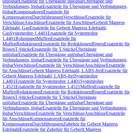
unlösbar
Ersatzteile für Übergänge unlösbar
Übergänge und
Verbindungen, lösbar
Ersatzteile für Übergänge und Verbindungen,
lösbar
Kompensatoren
Ersatzteile für
Kompensatoren
Durchführungen
Verschlüsse
Ersatzteile für
Verschlüsse
Anschlüsse
Ersatzteile für Anschlüsse
Geberit Mapress
Edelstahl, Gas
Ersatzteile für Geberit Mapress Edelstahl,
Gas
Systemrohre 1.4401
Ersatzteile für Systemrohre
1.4401
Rohrnippel
Muffen
Ersatzteile für
Muffen
Reduktionen
Ersatzteile für Reduktionen
Bögen
Ersatzteile für
Bögen
T-Stücke
Ersatzteile für T-Stücke
Übergänge
unlösbar
Ersatzteile für Übergänge unlösbar
Übergänge und
Verbindungen, lösbar
Ersatzteile für Übergänge und Verbindungen,
lösbar
Verschlüsse
Ersatzteile für Verschlüsse
Anschlüsse
Ersatzteile
für Anschlüsse
Geberit Mapress Edelstahl, LABS-frei
Ersatzteile für
Geberit Mapress Edelstahl, LABS-frei
Systemrohre
1.4401
Ersatzteile für Systemrohre 1.4401
Systemrohre
1.4521
Ersatzteile für Systemrohre 1.4521
Muffen
Ersatzteile für
Muffen
Reduktionen
Ersatzteile für Reduktionen
Bögen
Ersatzteile für
Bögen
T-Stücke
Ersatzteile für T-Stücke
Übergänge
unlösbar
Ersatzteile für Übergänge unlösbar
Übergänge und
Verbindungen, lösbar
Ersatzteile für Übergänge und Verbindungen,
lösbar
Verschlüsse
Ersatzteile für Verschlüsse
Anschlüsse
Ersatzteile
für Anschlüsse
Kompensatoren
Ersatzteile für
Kompensatoren
Durchführungen
Zubehör für Geberit Mapress
Edelstahl
Ersatzteile für Zubehör für Geberit Mapress