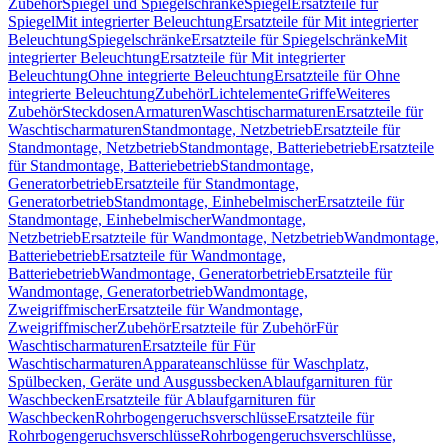
Zubehör
Spiegel und Spiegelschränke
Spiegel
Ersatzteile für
Spiegel
Mit integrierter Beleuchtung
Ersatzteile für Mit integrierter
Beleuchtung
Spiegelschränke
Ersatzteile für Spiegelschränke
Mit
integrierter Beleuchtung
Ersatzteile für Mit integrierter
Beleuchtung
Ohne integrierte Beleuchtung
Ersatzteile für Ohne
integrierte Beleuchtung
Zubehör
Lichtelemente
Griffe
Weiteres
Zubehör
Steckdosen
Armaturen
Waschtischarmaturen
Ersatzteile für
Waschtischarmaturen
Standmontage, Netzbetrieb
Ersatzteile für
Standmontage, Netzbetrieb
Standmontage, Batteriebetrieb
Ersatzteile
für Standmontage, Batteriebetrieb
Standmontage,
Generatorbetrieb
Ersatzteile für Standmontage,
Generatorbetrieb
Standmontage, Einhebelmischer
Ersatzteile für
Standmontage, Einhebelmischer
Wandmontage,
Netzbetrieb
Ersatzteile für Wandmontage, Netzbetrieb
Wandmontage,
Batteriebetrieb
Ersatzteile für Wandmontage,
Batteriebetrieb
Wandmontage, Generatorbetrieb
Ersatzteile für
Wandmontage, Generatorbetrieb
Wandmontage,
Zweigriffmischer
Ersatzteile für Wandmontage,
Zweigriffmischer
Zubehör
Ersatzteile für Zubehör
Für
Waschtischarmaturen
Ersatzteile für Für
Waschtischarmaturen
Apparateanschlüsse für Waschplatz,
Spülbecken, Geräte und Ausgussbecken
Ablaufgarnituren für
Waschbecken
Ersatzteile für Ablaufgarnituren für
Waschbecken
Rohrbogengeruchsverschlüsse
Ersatzteile für
Rohrbogengeruchsverschlüsse
Rohrbogengeruchsverschlüsse,