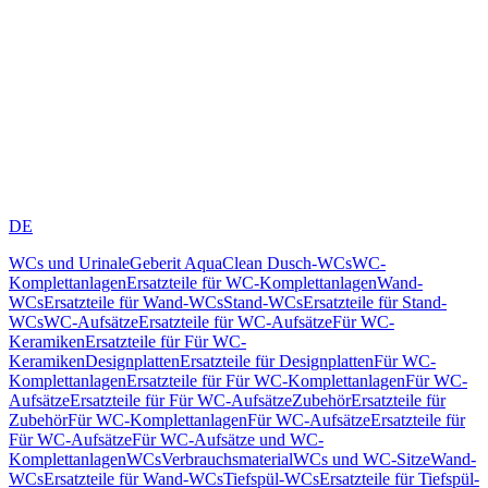
DE
WCs und Urinale
Geberit AquaClean Dusch-WCs
WC-
Komplettanlagen
Ersatzteile für WC-Komplettanlagen
Wand-
WCs
Ersatzteile für Wand-WCs
Stand-WCs
Ersatzteile für Stand-
WCs
WC-Aufsätze
Ersatzteile für WC-Aufsätze
Für WC-
Keramiken
Ersatzteile für Für WC-
Keramiken
Designplatten
Ersatzteile für Designplatten
Für WC-
Komplettanlagen
Ersatzteile für Für WC-Komplettanlagen
Für WC-
Aufsätze
Ersatzteile für Für WC-Aufsätze
Zubehör
Ersatzteile für
Zubehör
Für WC-Komplettanlagen
Für WC-Aufsätze
Ersatzteile für
Für WC-Aufsätze
Für WC-Aufsätze und WC-
Komplettanlagen
WCs
Verbrauchsmaterial
WCs und WC-Sitze
Wand-
WCs
Ersatzteile für Wand-WCs
Tiefspül-WCs
Ersatzteile für Tiefspül-