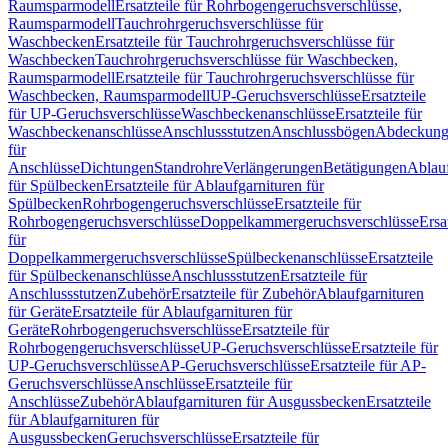
Raumsparmodell
Ersatzteile für Rohrbogengeruchsverschlüsse,
Raumsparmodell
Tauchrohrgeruchsverschlüsse für
Waschbecken
Ersatzteile für Tauchrohrgeruchsverschlüsse für
Waschbecken
Tauchrohrgeruchsverschlüsse für Waschbecken,
Raumsparmodell
Ersatzteile für Tauchrohrgeruchsverschlüsse für
Waschbecken, Raumsparmodell
UP-Geruchsverschlüsse
Ersatzteile
für UP-Geruchsverschlüsse
Waschbeckenanschlüsse
Ersatzteile für
Waschbeckenanschlüsse
Anschlussstutzen
Anschlussbögen
Abdeckung
für
Anschlüsse
Dichtungen
Standrohre
Verlängerungen
Betätigungen
Ablauf
für Spülbecken
Ersatzteile für Ablaufgarnituren für
Spülbecken
Rohrbogengeruchsverschlüsse
Ersatzteile für
Rohrbogengeruchsverschlüsse
Doppelkammergeruchsverschlüsse
Ersa
für
Doppelkammergeruchsverschlüsse
Spülbeckenanschlüsse
Ersatzteile
für Spülbeckenanschlüsse
Anschlussstutzen
Ersatzteile für
Anschlussstutzen
Zubehör
Ersatzteile für Zubehör
Ablaufgarnituren
für Geräte
Ersatzteile für Ablaufgarnituren für
Geräte
Rohrbogengeruchsverschlüsse
Ersatzteile für
Rohrbogengeruchsverschlüsse
UP-Geruchsverschlüsse
Ersatzteile für
UP-Geruchsverschlüsse
AP-Geruchsverschlüsse
Ersatzteile für AP-
Geruchsverschlüsse
Anschlüsse
Ersatzteile für
Anschlüsse
Zubehör
Ablaufgarnituren für Ausgussbecken
Ersatzteile
für Ablaufgarnituren für
Ausgussbecken
Geruchsverschlüsse
Ersatzteile für