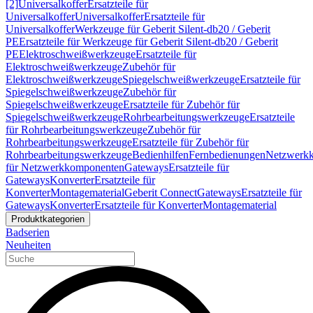
[2]
Universalkoffer
Ersatzteile für
Universalkoffer
Universalkoffer
Ersatzteile für
Universalkoffer
Werkzeuge für Geberit Silent-db20 / Geberit
PE
Ersatzteile für Werkzeuge für Geberit Silent-db20 / Geberit
PE
Elektroschweißwerkzeuge
Ersatzteile für
Elektroschweißwerkzeuge
Zubehör für
Elektroschweißwerkzeuge
Spiegelschweißwerkzeuge
Ersatzteile für
Spiegelschweißwerkzeuge
Zubehör für
Spiegelschweißwerkzeuge
Ersatzteile für Zubehör für
Spiegelschweißwerkzeuge
Rohrbearbeitungswerkzeuge
Ersatzteile
für Rohrbearbeitungswerkzeuge
Zubehör für
Rohrbearbeitungswerkzeuge
Ersatzteile für Zubehör für
Rohrbearbeitungswerkzeuge
Bedienhilfen
Fernbedienungen
Netzwerk
für Netzwerkkomponenten
Gateways
Ersatzteile für
Gateways
Konverter
Ersatzteile für
Konverter
Montagematerial
Geberit Connect
Gateways
Ersatzteile für
Gateways
Konverter
Ersatzteile für Konverter
Montagematerial
Produktkategorien
Badserien
Neuheiten