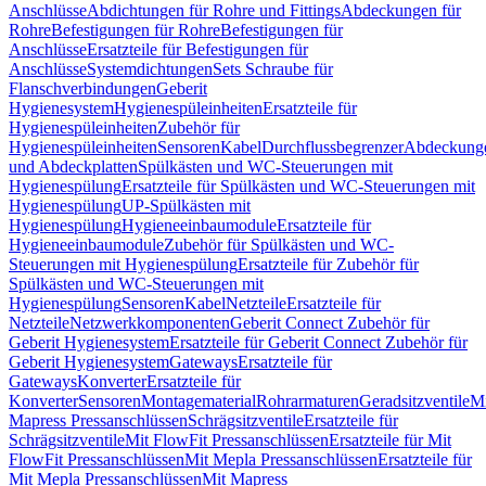
Anschlüsse
Abdichtungen für Rohre und Fittings
Abdeckungen für
Rohre
Befestigungen für Rohre
Befestigungen für
Anschlüsse
Ersatzteile für Befestigungen für
Anschlüsse
Systemdichtungen
Sets Schraube für
Flanschverbindungen
Geberit
Hygienesystem
Hygienespüleinheiten
Ersatzteile für
Hygienespüleinheiten
Zubehör für
Hygienespüleinheiten
Sensoren
Kabel
Durchflussbegrenzer
Abdeckung
und Abdeckplatten
Spülkästen und WC-Steuerungen mit
Hygienespülung
Ersatzteile für Spülkästen und WC-Steuerungen mit
Hygienespülung
UP-Spülkästen mit
Hygienespülung
Hygieneeinbaumodule
Ersatzteile für
Hygieneeinbaumodule
Zubehör für Spülkästen und WC-
Steuerungen mit Hygienespülung
Ersatzteile für Zubehör für
Spülkästen und WC-Steuerungen mit
Hygienespülung
Sensoren
Kabel
Netzteile
Ersatzteile für
Netzteile
Netzwerkkomponenten
Geberit Connect Zubehör für
Geberit Hygienesystem
Ersatzteile für Geberit Connect Zubehör für
Geberit Hygienesystem
Gateways
Ersatzteile für
Gateways
Konverter
Ersatzteile für
Konverter
Sensoren
Montagematerial
Rohrarmaturen
Geradsitzventile
Mi
Mapress Pressanschlüssen
Schrägsitzventile
Ersatzteile für
Schrägsitzventile
Mit FlowFit Pressanschlüssen
Ersatzteile für Mit
FlowFit Pressanschlüssen
Mit Mepla Pressanschlüssen
Ersatzteile für
Mit Mepla Pressanschlüssen
Mit Mapress