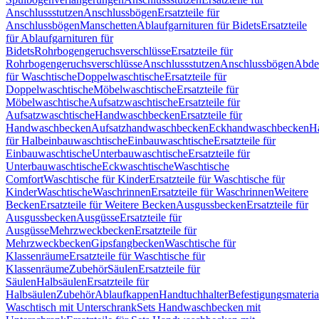
Anschlussstutzen
Anschlussbögen
Ersatzteile für
Anschlussbögen
Manschetten
Ablaufgarnituren für Bidets
Ersatzteile
für Ablaufgarnituren für
Bidets
Rohrbogengeruchsverschlüsse
Ersatzteile für
Rohrbogengeruchsverschlüsse
Anschlussstutzen
Anschlussbögen
Abde
für Waschtische
Doppelwaschtische
Ersatzteile für
Doppelwaschtische
Möbelwaschtische
Ersatzteile für
Möbelwaschtische
Aufsatzwaschtische
Ersatzteile für
Aufsatzwaschtische
Handwaschbecken
Ersatzteile für
Handwaschbecken
Aufsatzhandwaschbecken
Eckhandwaschbecken
H
für Halbeinbauwaschtische
Einbauwaschtische
Ersatzteile für
Einbauwaschtische
Unterbauwaschtische
Ersatzteile für
Unterbauwaschtische
Eckwaschtische
Waschtische
Comfort
Waschtische für Kinder
Ersatzteile für Waschtische für
Kinder
Waschtische
Waschrinnen
Ersatzteile für Waschrinnen
Weitere
Becken
Ersatzteile für Weitere Becken
Ausgussbecken
Ersatzteile für
Ausgussbecken
Ausgüsse
Ersatzteile für
Ausgüsse
Mehrzweckbecken
Ersatzteile für
Mehrzweckbecken
Gipsfangbecken
Waschtische für
Klassenräume
Ersatzteile für Waschtische für
Klassenräume
Zubehör
Säulen
Ersatzteile für
Säulen
Halbsäulen
Ersatzteile für
Halbsäulen
Zubehör
Ablaufkappen
Handtuchhalter
Befestigungsmateria
Waschtisch mit Unterschrank
Sets Handwaschbecken mit