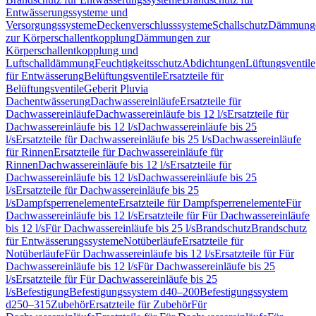
Entwässerungssysteme und
Versorgungssysteme
Deckenverschlusssysteme
Schallschutz
Dämmung
zur Körperschallentkopplung
Dämmungen zur
Körperschallentkopplung und
Luftschalldämmung
Feuchtigkeitsschutz
Abdichtungen
Lüftungsventile
für Entwässerung
Belüftungsventile
Ersatzteile für
Belüftungsventile
Geberit Pluvia
Dachentwässerung
Dachwassereinläufe
Ersatzteile für
Dachwassereinläufe
Dachwassereinläufe bis 12 l/s
Ersatzteile für
Dachwassereinläufe bis 12 l/s
Dachwassereinläufe bis 25
l/s
Ersatzteile für Dachwassereinläufe bis 25 l/s
Dachwassereinläufe
für Rinnen
Ersatzteile für Dachwassereinläufe für
Rinnen
Dachwassereinläufe bis 12 l/s
Ersatzteile für
Dachwassereinläufe bis 12 l/s
Dachwassereinläufe bis 25
l/s
Ersatzteile für Dachwassereinläufe bis 25
l/s
Dampfsperrenelemente
Ersatzteile für Dampfsperrenelemente
Für
Dachwassereinläufe bis 12 l/s
Ersatzteile für Für Dachwassereinläufe
bis 12 l/s
Für Dachwassereinläufe bis 25 l/s
Brandschutz
Brandschutz
für Entwässerungssysteme
Notüberläufe
Ersatzteile für
Notüberläufe
Für Dachwassereinläufe bis 12 l/s
Ersatzteile für Für
Dachwassereinläufe bis 12 l/s
Für Dachwassereinläufe bis 25
l/s
Ersatzteile für Für Dachwassereinläufe bis 25
l/s
Befestigung
Befestigungssystem d40–200
Befestigungssystem
d250–315
Zubehör
Ersatzteile für Zubehör
Für