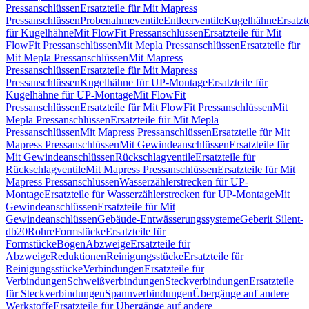
Pressanschlüssen
Ersatzteile für Mit Mapress
Pressanschlüssen
Probenahmeventile
Entleerventile
Kugelhähne
Ersatzt
für Kugelhähne
Mit FlowFit Pressanschlüssen
Ersatzteile für Mit
FlowFit Pressanschlüssen
Mit Mepla Pressanschlüssen
Ersatzteile für
Mit Mepla Pressanschlüssen
Mit Mapress
Pressanschlüssen
Ersatzteile für Mit Mapress
Pressanschlüssen
Kugelhähne für UP-Montage
Ersatzteile für
Kugelhähne für UP-Montage
Mit FlowFit
Pressanschlüssen
Ersatzteile für Mit FlowFit Pressanschlüssen
Mit
Mepla Pressanschlüssen
Ersatzteile für Mit Mepla
Pressanschlüssen
Mit Mapress Pressanschlüssen
Ersatzteile für Mit
Mapress Pressanschlüssen
Mit Gewindeanschlüssen
Ersatzteile für
Mit Gewindeanschlüssen
Rückschlagventile
Ersatzteile für
Rückschlagventile
Mit Mapress Pressanschlüssen
Ersatzteile für Mit
Mapress Pressanschlüssen
Wasserzählerstrecken für UP-
Montage
Ersatzteile für Wasserzählerstrecken für UP-Montage
Mit
Gewindeanschlüssen
Ersatzteile für Mit
Gewindeanschlüssen
Gebäude-Entwässerungssysteme
Geberit Silent-
db20
Rohre
Formstücke
Ersatzteile für
Formstücke
Bögen
Abzweige
Ersatzteile für
Abzweige
Reduktionen
Reinigungsstücke
Ersatzteile für
Reinigungsstücke
Verbindungen
Ersatzteile für
Verbindungen
Schweißverbindungen
Steckverbindungen
Ersatzteile
für Steckverbindungen
Spannverbindungen
Übergänge auf andere
Werkstoffe
Ersatzteile für Übergänge auf andere