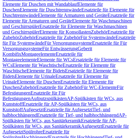
Elemente für Duschen mit Wandablauf
Elemente für
Duschen
Elemente für Duschtrennwände
Ersatzteile für Elemente für
Duschtrennwände
Elemente für Armaturen und Geräte
Ersatzteile für
Elemente für Armaturen und Geräte
Elemente für Waschmaschinen
und Geschirrspüler
Ersatzteile für Elemente für Waschmaschinen
und Geschirrspüler
Elemente für Konsollasten
Zubehör
Ersatzteile für
Zubehör
Zubehör
Ersatzteile für Zubehör
Für Systemwände
Ersatzteile
für Für Systemwände
Für Versorgungssysteme
Ersatzteile für Für
Versorgungssysteme
Für Entwässerung
Geberit
Kombifix
Montageelemente
Ersatzteile für
Montageelemente
Elemente für WCs
Ersatzteile für Elemente für
WCs
Elemente für Waschtische
Ersatzteile für Elemente für
Waschtische
Elemente für Bidets
Ersatzteile für Elemente für
Bidets
Elemente für Urinale
Ersatzteile für Elemente für
Urinale
Elemente für Duschen
Ersatzteile für Elemente für
Duschen
Zubehör
Ersatzteile für Zubehör
Für WC-Elemente
Für
Befestigungen
Ersatzteile für Für
Befestigungen
Aufputzspülkästen
AP-Spülkästen für WCs, aus
Kunststoff
Ersatzteile für AP-Spülkästen für WCs, aus
Kunststoff
Aufgesetzt
Ersatzteile für Aufgesetzt
Tief- und
halbhochhängend
Ersatzteile für Tief- und halbhochhängend
AP-
Spülkästen für WCs, aus Sanitärkeramik
Ersatzteile für AP-
Spülkästen für WCs, aus Sanitärkeramik
Aufgesetzt
Ersatzteile für
Aufgesetzt
Spülrohre
Ersatzteile für
Spülrohre
Hochhängend
Ersatzteile für Hochhängend
Tief- und