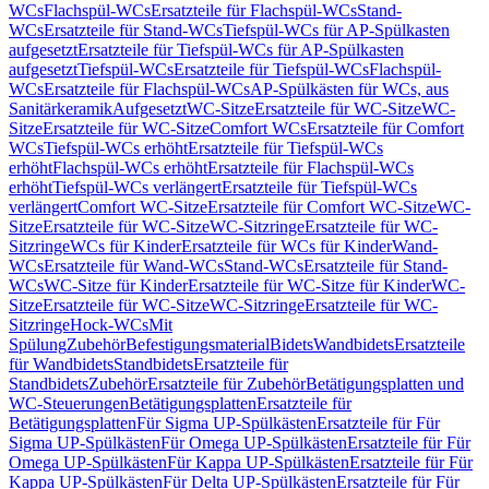
WCs
Flachspül-WCs
Ersatzteile für Flachspül-WCs
Stand-
WCs
Ersatzteile für Stand-WCs
Tiefspül-WCs für AP-Spülkasten
aufgesetzt
Ersatzteile für Tiefspül-WCs für AP-Spülkasten
aufgesetzt
Tiefspül-WCs
Ersatzteile für Tiefspül-WCs
Flachspül-
WCs
Ersatzteile für Flachspül-WCs
AP-Spülkästen für WCs, aus
Sanitärkeramik
Aufgesetzt
WC-Sitze
Ersatzteile für WC-Sitze
WC-
Sitze
Ersatzteile für WC-Sitze
Comfort WCs
Ersatzteile für Comfort
WCs
Tiefspül-WCs erhöht
Ersatzteile für Tiefspül-WCs
erhöht
Flachspül-WCs erhöht
Ersatzteile für Flachspül-WCs
erhöht
Tiefspül-WCs verlängert
Ersatzteile für Tiefspül-WCs
verlängert
Comfort WC-Sitze
Ersatzteile für Comfort WC-Sitze
WC-
Sitze
Ersatzteile für WC-Sitze
WC-Sitzringe
Ersatzteile für WC-
Sitzringe
WCs für Kinder
Ersatzteile für WCs für Kinder
Wand-
WCs
Ersatzteile für Wand-WCs
Stand-WCs
Ersatzteile für Stand-
WCs
WC-Sitze für Kinder
Ersatzteile für WC-Sitze für Kinder
WC-
Sitze
Ersatzteile für WC-Sitze
WC-Sitzringe
Ersatzteile für WC-
Sitzringe
Hock-WCs
Mit
Spülung
Zubehör
Befestigungsmaterial
Bidets
Wandbidets
Ersatzteile
für Wandbidets
Standbidets
Ersatzteile für
Standbidets
Zubehör
Ersatzteile für Zubehör
Betätigungsplatten und
WC-Steuerungen
Betätigungsplatten
Ersatzteile für
Betätigungsplatten
Für Sigma UP-Spülkästen
Ersatzteile für Für
Sigma UP-Spülkästen
Für Omega UP-Spülkästen
Ersatzteile für Für
Omega UP-Spülkästen
Für Kappa UP-Spülkästen
Ersatzteile für Für
Kappa UP-Spülkästen
Für Delta UP-Spülkästen
Ersatzteile für Für