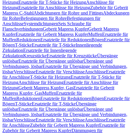
Heizung
Ersatzteile für T-Stücke für Heizung
Anschlüsse für
Heizung
Ersatzteile für Anschlüsse für Heizung
Zubehör für Geberit
Mapress C-Stahl
Abdichtungen für Rohre und Fittings
Abdeckungen
für Rohre
Befestigungen für Rohre
Befestigungen für
Anschlüsse
Systemdichtungen
Sets Schraube für
Flanschverbindungen
Geberit Mapress Kupfer
Geberit Mapress
Kupfer
Ersatzteile für Geberit Mapress Kupfer
Muffen
Ersatzteile für
Muffen
Reduktionen
Ersatzteile für Reduktionen
Bögen
Ersatzteile für
Bögen
T-Stücke
Ersatzteile für T-Stücke
Innenliegende
Zirkulation
Ersatzteile für Innenliegende
Zirkulation
Kreuzstücke
Ersatzteile für Kreuzstücke
Übergänge
unlösbar
Ersatzteile für Übergänge unlösbar
Übergänge und
Verbindungen, lösbar
Ersatzteile für Übergänge und Verbindungen,
lösbar
Verschlüsse
Ersatzteile für Verschlüsse
Anschlüsse
Ersatzteile
für Anschlüsse
T-Stücke für Heizung
Ersatzteile für T-Stücke für
Heizung
Anschlüsse für Heizung
Ersatzteile für Anschlüsse für
Heizung
Geberit Mapress Kupfer, Gas
Ersatzteile für Geberit
Mapress Kupfer, Gas
Muffen
Ersatzteile für
Muffen
Reduktionen
Ersatzteile für Reduktionen
Bögen
Ersatzteile für
Bögen
T-Stücke
Ersatzteile für T-Stücke
Übergänge
unlösbar
Ersatzteile für Übergänge unlösbar
Übergänge und
Verbindungen, lösbar
Ersatzteile für Übergänge und Verbindungen,
lösbar
Verschlüsse
Ersatzteile für Verschlüsse
Anschlüsse
Ersatzteile
für Anschlüsse
Zubehör für Geberit Mapress Kupfer
Ersatzteile für
Zubehör für Geberit Mapress Kupfer
Dämmungen für