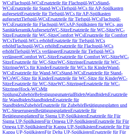
WCs
Flachspül-WCs
Ersatzteile für Flachspül-WCs
Stand-
WCs
Ersatzteile für Stand-WCs
Tiefspül-WCs für AP-Spülkasten
aufgesetzt
Ersatzteile für Tiefspül-WCs für AP-Spülkasten
aufgesetzt
Tiefspül-WCs
Ersatzteile für Tiefspül-WCs
Flachspül-
WCs
Ersatzteile für Flachspül-WCs
AP-Spülkästen für WCs, aus
Sanitärkeramik
Aufgesetzt
WC-Sitze
Ersatzteile für WC-Sitze
WC-
Sitze
Ersatzteile für WC-Sitze
Comfort WCs
Ersatzteile für Comfort
WCs
Tiefspül-WCs erhöht
Ersatzteile für Tiefspül-WCs
erhöht
Flachspül-WCs erhöht
Ersatzteile für Flachspül-WCs
erhöht
Tiefspül-WCs verlängert
Ersatzteile für Tiefspül-WCs
verlängert
Comfort WC-Sitze
Ersatzteile für Comfort WC-Sitze
WC-
Sitze
Ersatzteile für WC-Sitze
WC-Sitzringe
Ersatzteile für WC-
Sitzringe
WCs für Kinder
Ersatzteile für WCs für Kinder
Wand-
WCs
Ersatzteile für Wand-WCs
Stand-WCs
Ersatzteile für Stand-
WCs
WC-Sitze für Kinder
Ersatzteile für WC-Sitze für Kinder
WC-
Sitze
Ersatzteile für WC-Sitze
WC-Sitzringe
Ersatzteile für WC-
Sitzringe
Hock-WCs
Mit
Spülung
Zubehör
Befestigungsmaterial
Bidets
Wandbidets
Ersatzteile
für Wandbidets
Standbidets
Ersatzteile für
Standbidets
Zubehör
Ersatzteile für Zubehör
Betätigungsplatten und
WC-Steuerungen
Betätigungsplatten
Ersatzteile für
Betätigungsplatten
Für Sigma UP-Spülkästen
Ersatzteile für Für
Sigma UP-Spülkästen
Für Omega UP-Spülkästen
Ersatzteile für Für
Omega UP-Spülkästen
Für Kappa UP-Spülkästen
Ersatzteile für Für
Kappa UP-Spülkästen
Für Delta UP-Spülkästen
Ersatzteile für Für