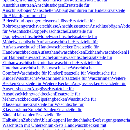
Anschlussstutzen
Anschlussbögen
Ersatzteile für
Anschlussbögen
Manschetten
Ablaufgarnituren für Bidets
Ersatzteile
für Ablaufgarnituren für
Bidets
Rohrbogengeruchsverschlüsse
Ersatzteile für
Rohrbogengeruchsverschlüsse
Anschlussstutzen
Anschlussbögen
Abde
für Waschtische
Doppelwaschtische
Ersatzteile für
Doppelwaschtische
Möbelwaschtische
Ersatzteile für
Möbelwaschtische
Aufsatzwaschtische
Ersatzteile für
Aufsatzwaschtische
Handwaschbecken
Ersatzteile für
Handwaschbecken
Aufsatzhandwaschbecken
Eckhandwaschbecken
H
für Halbeinbauwaschtische
Einbauwaschtische
Ersatzteile für
Einbauwaschtische
Unterbauwaschtische
Ersatzteile für
Unterbauwaschtische
Eckwaschtische
Waschtische
Comfort
Waschtische für Kinder
Ersatzteile für Waschtische für
Kinder
Waschtische
Waschrinnen
Ersatzteile für Waschrinnen
Weitere
Becken
Ersatzteile für Weitere Becken
Ausgussbecken
Ersatzteile für
Ausgussbecken
Ausgüsse
Ersatzteile für
Ausgüsse
Mehrzweckbecken
Ersatzteile für
Mehrzweckbecken
Gipsfangbecken
Waschtische für
Klassenräume
Ersatzteile für Waschtische für
Klassenräume
Zubehör
Säulen
Ersatzteile für
Säulen
Halbsäulen
Ersatzteile für
Halbsäulen
Zubehör
Ablaufkappen
Handtuchhalter
Befestigungsmateria
Waschtisch mit Unterschrank
Sets Handwaschbecken mit