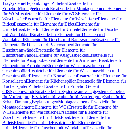
Tragsysteme
Beplankungen
Zubehör
Ersatzteile für
Zubehör
Montageelemente
Ersatzteile für Montageelemente
Elemente
für WCs
Ersatzteile für Elemente für WCs
Elemente für
Waschtische
Ersatzteile für Elemente für Waschtische
Elemente für
Bidets
Ersatzteile für Elemente für Bidets
Elemente für
Urinale
Ersatzteile für Elemente für Urinale
Elemente für Duschen
mit Wandablauf
Ersatzteile für Elemente für Duschen mit
Wandablauf
Elemente für Dusch- und Badewannen
Ersatzteile für
Elemente für Dusch- und Badewannen
Elemente für
Duschtrennwände
Ersatzteile für Elemente für
Duschtrennwände
Elemente für Ausgussbecken
Ersatzteile für
Elemente für Ausgussbecken
Elemente für Armaturen
Ersatzteile für
Elemente für Armaturen
Elemente für Waschmaschinen und
Geschirrspüler
Ersatzteile für Elemente für Waschmaschinen und
Geschirrspüler
Elemente für Konsollasten
Ersatzteile für Elemente für
Konsollasten
Elemente für Küchenspülen
Ersatzteile für Elemente für
Küchenspülen
Zubehör
Ersatzteile für Zubehör
Geberit
GIS
Systemwände
Ersatzteile für Systemwände
Tragsysteme
Zubehör
für Vorfertigung
Ersatzteile für Zubehör für Vorfertigung
Zubehör für
Schalldämmung
Beplankungen
Montageelemente
Ersatzteile für
Montageelemente
Elemente für WCs
Ersatzteile für Elemente für
WCs
Elemente für Waschtische
Ersatzteile für Elemente für
Waschtische
Elemente für Bidets
Ersatzteile für Elemente für
Bidets
Elemente für Urinale
Ersatzteile für Elemente für
Urinale
Elemente für Duschen mit Wandablauf
Ersatzteile für