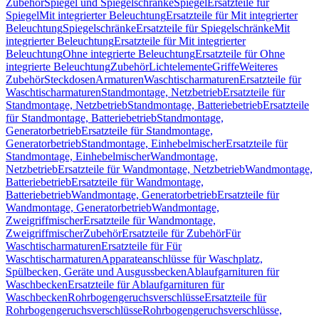
Zubehör
Spiegel und Spiegelschränke
Spiegel
Ersatzteile für
Spiegel
Mit integrierter Beleuchtung
Ersatzteile für Mit integrierter
Beleuchtung
Spiegelschränke
Ersatzteile für Spiegelschränke
Mit
integrierter Beleuchtung
Ersatzteile für Mit integrierter
Beleuchtung
Ohne integrierte Beleuchtung
Ersatzteile für Ohne
integrierte Beleuchtung
Zubehör
Lichtelemente
Griffe
Weiteres
Zubehör
Steckdosen
Armaturen
Waschtischarmaturen
Ersatzteile für
Waschtischarmaturen
Standmontage, Netzbetrieb
Ersatzteile für
Standmontage, Netzbetrieb
Standmontage, Batteriebetrieb
Ersatzteile
für Standmontage, Batteriebetrieb
Standmontage,
Generatorbetrieb
Ersatzteile für Standmontage,
Generatorbetrieb
Standmontage, Einhebelmischer
Ersatzteile für
Standmontage, Einhebelmischer
Wandmontage,
Netzbetrieb
Ersatzteile für Wandmontage, Netzbetrieb
Wandmontage,
Batteriebetrieb
Ersatzteile für Wandmontage,
Batteriebetrieb
Wandmontage, Generatorbetrieb
Ersatzteile für
Wandmontage, Generatorbetrieb
Wandmontage,
Zweigriffmischer
Ersatzteile für Wandmontage,
Zweigriffmischer
Zubehör
Ersatzteile für Zubehör
Für
Waschtischarmaturen
Ersatzteile für Für
Waschtischarmaturen
Apparateanschlüsse für Waschplatz,
Spülbecken, Geräte und Ausgussbecken
Ablaufgarnituren für
Waschbecken
Ersatzteile für Ablaufgarnituren für
Waschbecken
Rohrbogengeruchsverschlüsse
Ersatzteile für
Rohrbogengeruchsverschlüsse
Rohrbogengeruchsverschlüsse,