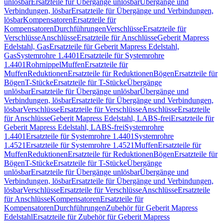
unlösbar
Ersatzteile für Übergänge unlösbar
Übergänge und
Verbindungen, lösbar
Ersatzteile für Übergänge und Verbindungen,
lösbar
Kompensatoren
Ersatzteile für
Kompensatoren
Durchführungen
Verschlüsse
Ersatzteile für
Verschlüsse
Anschlüsse
Ersatzteile für Anschlüsse
Geberit Mapress
Edelstahl, Gas
Ersatzteile für Geberit Mapress Edelstahl,
Gas
Systemrohre 1.4401
Ersatzteile für Systemrohre
1.4401
Rohrnippel
Muffen
Ersatzteile für
Muffen
Reduktionen
Ersatzteile für Reduktionen
Bögen
Ersatzteile für
Bögen
T-Stücke
Ersatzteile für T-Stücke
Übergänge
unlösbar
Ersatzteile für Übergänge unlösbar
Übergänge und
Verbindungen, lösbar
Ersatzteile für Übergänge und Verbindungen,
lösbar
Verschlüsse
Ersatzteile für Verschlüsse
Anschlüsse
Ersatzteile
für Anschlüsse
Geberit Mapress Edelstahl, LABS-frei
Ersatzteile für
Geberit Mapress Edelstahl, LABS-frei
Systemrohre
1.4401
Ersatzteile für Systemrohre 1.4401
Systemrohre
1.4521
Ersatzteile für Systemrohre 1.4521
Muffen
Ersatzteile für
Muffen
Reduktionen
Ersatzteile für Reduktionen
Bögen
Ersatzteile für
Bögen
T-Stücke
Ersatzteile für T-Stücke
Übergänge
unlösbar
Ersatzteile für Übergänge unlösbar
Übergänge und
Verbindungen, lösbar
Ersatzteile für Übergänge und Verbindungen,
lösbar
Verschlüsse
Ersatzteile für Verschlüsse
Anschlüsse
Ersatzteile
für Anschlüsse
Kompensatoren
Ersatzteile für
Kompensatoren
Durchführungen
Zubehör für Geberit Mapress
Edelstahl
Ersatzteile für Zubehör für Geberit Mapress