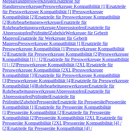
Mepla
Handpresswerkzeuge
Ersatzteile für
Handpresswerkzeuge
Presswerkzeuge Kompatibilität [1]
Ersatzteile
für Presswerkzeuge Kompatibilität [1]
Presswerkzeuge
Kompatibilität [2]
Ersatzteile für Presswerkzeuge Kompatibilität
[2]
Rohrbearbeitungswerkzeuge
Ersatzteile für
Rohrbearbeitungswerkzeuge
Abpressstopfen
Ersatzteile für
Abpressstopfen
Prüfmittel
Zubehör
Werkzeuge für Geberit
Mapress
Ersatzteile für Werkzeuge für Geberit
Mapress
Presswerkzeuge Kompatibilität [1]
Ersatzteile für
Presswerkzeuge Kompatibilität [1]
Presswerkzeuge Kompatibilität
[2]
Ersatzteile für Presswerkzeuge Kompatibilität [2]
Presswerkzeuge
Kompatibilität [1] / [2]
Ersatzteile für Presswerkzeuge Kompatibilität
[1] / [2]
Presswerkzeuge Kompatibilität [2XL]
Ersatzteile für
Presswerkzeuge Kompatibilität [2XL]
Presswerkzeuge
Kompatibilität [3]
Ersatzteile für Presswerkzeuge Kompatibilität
[3]
Presswerkzeuge Kompatibilität [4]
Ersatzteile für Presswerkzeuge
Kompatibilität [4]
Rohrbearbeitungswerkzeuge
Ersatzteile für
Rohrbearbeitungswerkzeuge
Abpressstopfen
Ersatzteile für
Abpressstopfen
Prüfmittel
Ersatzteile für
Prüfmittel
Zubehör
Pressgeräte
Ersatzteile für Pressgeräte
Pressgeräte
Kompatibilität [1]
Ersatzteile für Pressgeräte Kompatibilität
[1]
Pressgeräte Kompatibilität [2]
Ersatzteile für Pressgeräte
Kompatibilität [2]
Pressgeräte Kompatibilität [2XL]
Ersatzteile für
Pressgeräte Kompatibilität [2XL]
Pressgeräte Kompatibilität [4] /
[2]
Ersatzteile für Pressgeräte Kompatibilität [4] /