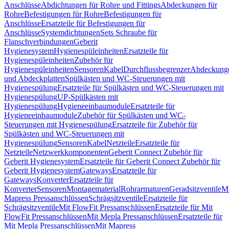
Anschlüsse
Abdichtungen für Rohre und Fittings
Abdeckungen für
Rohre
Befestigungen für Rohre
Befestigungen für
Anschlüsse
Ersatzteile für Befestigungen für
Anschlüsse
Systemdichtungen
Sets Schraube für
Flanschverbindungen
Geberit
Hygienesystem
Hygienespüleinheiten
Ersatzteile für
Hygienespüleinheiten
Zubehör für
Hygienespüleinheiten
Sensoren
Kabel
Durchflussbegrenzer
Abdeckung
und Abdeckplatten
Spülkästen und WC-Steuerungen mit
Hygienespülung
Ersatzteile für Spülkästen und WC-Steuerungen mit
Hygienespülung
UP-Spülkästen mit
Hygienespülung
Hygieneeinbaumodule
Ersatzteile für
Hygieneeinbaumodule
Zubehör für Spülkästen und WC-
Steuerungen mit Hygienespülung
Ersatzteile für Zubehör für
Spülkästen und WC-Steuerungen mit
Hygienespülung
Sensoren
Kabel
Netzteile
Ersatzteile für
Netzteile
Netzwerkkomponenten
Geberit Connect Zubehör für
Geberit Hygienesystem
Ersatzteile für Geberit Connect Zubehör für
Geberit Hygienesystem
Gateways
Ersatzteile für
Gateways
Konverter
Ersatzteile für
Konverter
Sensoren
Montagematerial
Rohrarmaturen
Geradsitzventile
Mi
Mapress Pressanschlüssen
Schrägsitzventile
Ersatzteile für
Schrägsitzventile
Mit FlowFit Pressanschlüssen
Ersatzteile für Mit
FlowFit Pressanschlüssen
Mit Mepla Pressanschlüssen
Ersatzteile für
Mit Mepla Pressanschlüssen
Mit Mapress