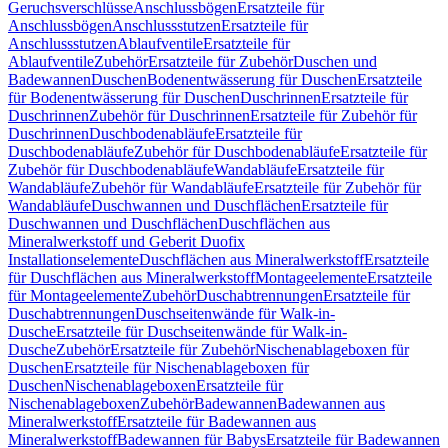
Geruchsverschlüsse
Anschlussbögen
Ersatzteile für
Anschlussbögen
Anschlussstutzen
Ersatzteile für
Anschlussstutzen
Ablaufventile
Ersatzteile für
Ablaufventile
Zubehör
Ersatzteile für Zubehör
Duschen und
Badewannen
Duschen
Bodenentwässerung für Duschen
Ersatzteile
für Bodenentwässerung für Duschen
Duschrinnen
Ersatzteile für
Duschrinnen
Zubehör für Duschrinnen
Ersatzteile für Zubehör für
Duschrinnen
Duschbodenabläufe
Ersatzteile für
Duschbodenabläufe
Zubehör für Duschbodenabläufe
Ersatzteile für
Zubehör für Duschbodenabläufe
Wandabläufe
Ersatzteile für
Wandabläufe
Zubehör für Wandabläufe
Ersatzteile für Zubehör für
Wandabläufe
Duschwannen und Duschflächen
Ersatzteile für
Duschwannen und Duschflächen
Duschflächen aus
Mineralwerkstoff und Geberit Duofix
Installationselemente
Duschflächen aus Mineralwerkstoff
Ersatzteile
für Duschflächen aus Mineralwerkstoff
Montageelemente
Ersatzteile
für Montageelemente
Zubehör
Duschabtrennungen
Ersatzteile für
Duschabtrennungen
Duschseitenwände für Walk-in-
Dusche
Ersatzteile für Duschseitenwände für Walk-in-
Dusche
Zubehör
Ersatzteile für Zubehör
Nischenablageboxen für
Duschen
Ersatzteile für Nischenablageboxen für
Duschen
Nischenablageboxen
Ersatzteile für
Nischenablageboxen
Zubehör
Badewannen
Badewannen aus
Mineralwerkstoff
Ersatzteile für Badewannen aus
Mineralwerkstoff
Badewannen für Babys
Ersatzteile für Badewannen