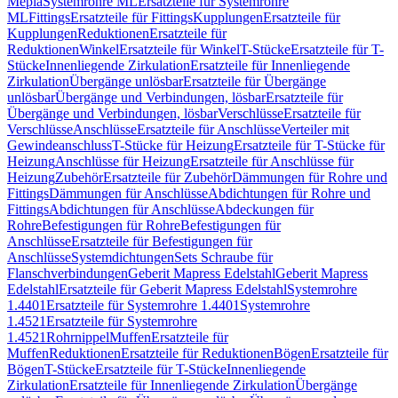
Mepla
Systemrohre ML
Ersatzteile für Systemrohre
ML
Fittings
Ersatzteile für Fittings
Kupplungen
Ersatzteile für
Kupplungen
Reduktionen
Ersatzteile für
Reduktionen
Winkel
Ersatzteile für Winkel
T-Stücke
Ersatzteile für T-
Stücke
Innenliegende Zirkulation
Ersatzteile für Innenliegende
Zirkulation
Übergänge unlösbar
Ersatzteile für Übergänge
unlösbar
Übergänge und Verbindungen, lösbar
Ersatzteile für
Übergänge und Verbindungen, lösbar
Verschlüsse
Ersatzteile für
Verschlüsse
Anschlüsse
Ersatzteile für Anschlüsse
Verteiler mit
Gewindeanschluss
T-Stücke für Heizung
Ersatzteile für T-Stücke für
Heizung
Anschlüsse für Heizung
Ersatzteile für Anschlüsse für
Heizung
Zubehör
Ersatzteile für Zubehör
Dämmungen für Rohre und
Fittings
Dämmungen für Anschlüsse
Abdichtungen für Rohre und
Fittings
Abdichtungen für Anschlüsse
Abdeckungen für
Rohre
Befestigungen für Rohre
Befestigungen für
Anschlüsse
Ersatzteile für Befestigungen für
Anschlüsse
Systemdichtungen
Sets Schraube für
Flanschverbindungen
Geberit Mapress Edelstahl
Geberit Mapress
Edelstahl
Ersatzteile für Geberit Mapress Edelstahl
Systemrohre
1.4401
Ersatzteile für Systemrohre 1.4401
Systemrohre
1.4521
Ersatzteile für Systemrohre
1.4521
Rohrnippel
Muffen
Ersatzteile für
Muffen
Reduktionen
Ersatzteile für Reduktionen
Bögen
Ersatzteile für
Bögen
T-Stücke
Ersatzteile für T-Stücke
Innenliegende
Zirkulation
Ersatzteile für Innenliegende Zirkulation
Übergänge