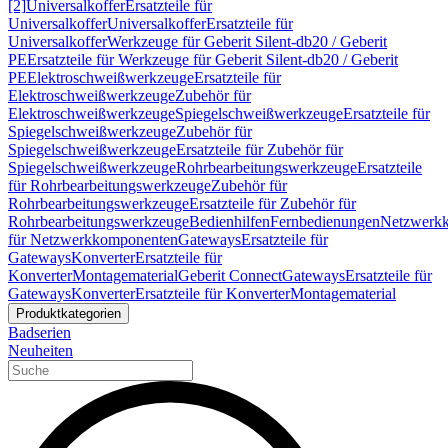
[2]
Universalkoffer
Ersatzteile für
Universalkoffer
Universalkoffer
Ersatzteile für
Universalkoffer
Werkzeuge für Geberit Silent-db20 / Geberit
PE
Ersatzteile für Werkzeuge für Geberit Silent-db20 / Geberit
PE
Elektroschweißwerkzeuge
Ersatzteile für
Elektroschweißwerkzeuge
Zubehör für
Elektroschweißwerkzeuge
Spiegelschweißwerkzeuge
Ersatzteile für
Spiegelschweißwerkzeuge
Zubehör für
Spiegelschweißwerkzeuge
Ersatzteile für Zubehör für
Spiegelschweißwerkzeuge
Rohrbearbeitungswerkzeuge
Ersatzteile
für Rohrbearbeitungswerkzeuge
Zubehör für
Rohrbearbeitungswerkzeuge
Ersatzteile für Zubehör für
Rohrbearbeitungswerkzeuge
Bedienhilfen
Fernbedienungen
Netzwerk
für Netzwerkkomponenten
Gateways
Ersatzteile für
Gateways
Konverter
Ersatzteile für
Konverter
Montagematerial
Geberit Connect
Gateways
Ersatzteile für
Gateways
Konverter
Ersatzteile für Konverter
Montagematerial
Produktkategorien
Badserien
Neuheiten