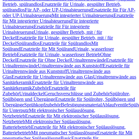
Betrieb, spülrandlos
Ersatzteile für Urinale, gespülter Betrieb,
spülrandlos
Für AP- oder UP-Urinalsteuerung
Ersatzteile für Für AP-
oder UP-Urinalsteuerung
Mit integrierter Urinalsteuerung
Ersatzteile
für Mit integrierter Urinalsteuerung
Für integrierte
Urinalsteuerung
Ersatzteile für Für integrierte
Urinalsteuerung
Urinale, gespülter Betrieb, mit / für
Deckel
Ersatzteile für Urinale, gespülter Betrieb, mit / für
Deckel
Spülrandlos
Ersatzteile für Spülrandlos
Mit
Spülrand
Ersatzteile für Mit Spülrand
Urinale, wasserloser
Betrieb
Ersatzteile für Urinale, wasserloser Betrieb
Ohne
Deckel
Ersatzteile für Ohne Deckel
Urinaltrennwände
Ersatzteile für
Urinaltrennwände
Urinaltrennwände aus Kunststoff
Ersatzteile für
Urinaltrennwände aus Kunststoff
Urinaltrennwände aus
Glas
Ersatzteile für Urinaltrennwände aus Glas
Urinaltrennwände aus
Sanitärkeramik
Ersatzteile für Urinaltrennwände aus
Sanitärkeramik
Zubehör
Ersatzteile für
Zubehör
Urinaldeckel
Geruchsverschlüsse und Zubehör
Spülrohre,
Spülbögen und Übergänge
Ersatzteile für Spülrohre, Spülbögen und
Übergänge
Sprühkopfzubehör
Befestigungsmaterial
Ablaufventile
Spülv
für Unterputz
Mit elektronischer Spülauslösung,
Netzbetrieb
Ersatzteile für Mit elektronischer Spülauslösung,
Netzbetrieb
Mit elektronischer Spülauslösung,
Batteriebetrieb
Ersatzteile für Mit elektronischer Spülauslösung,
Batteriebetrieb
Mit pneumatischer Spülauslösung
Ersatzteile für Mit
pneumatischer Spülauslösung
Basic
Ersatzteile für