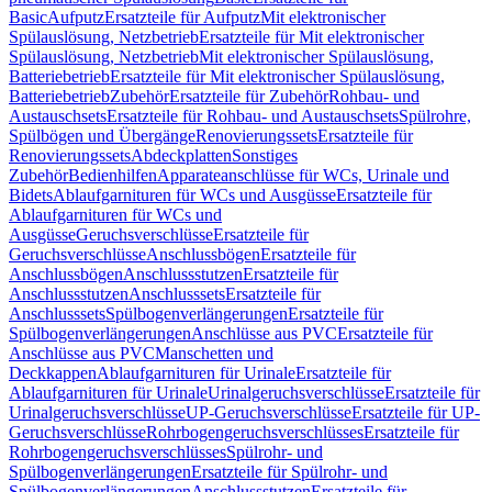
Basic
Aufputz
Ersatzteile für Aufputz
Mit elektronischer
Spülauslösung, Netzbetrieb
Ersatzteile für Mit elektronischer
Spülauslösung, Netzbetrieb
Mit elektronischer Spülauslösung,
Batteriebetrieb
Ersatzteile für Mit elektronischer Spülauslösung,
Batteriebetrieb
Zubehör
Ersatzteile für Zubehör
Rohbau- und
Austauschsets
Ersatzteile für Rohbau- und Austauschsets
Spülrohre,
Spülbögen und Übergänge
Renovierungssets
Ersatzteile für
Renovierungssets
Abdeckplatten
Sonstiges
Zubehör
Bedienhilfen
Apparateanschlüsse für WCs, Urinale und
Bidets
Ablaufgarnituren für WCs und Ausgüsse
Ersatzteile für
Ablaufgarnituren für WCs und
Ausgüsse
Geruchsverschlüsse
Ersatzteile für
Geruchsverschlüsse
Anschlussbögen
Ersatzteile für
Anschlussbögen
Anschlussstutzen
Ersatzteile für
Anschlussstutzen
Anschlusssets
Ersatzteile für
Anschlusssets
Spülbogenverlängerungen
Ersatzteile für
Spülbogenverlängerungen
Anschlüsse aus PVC
Ersatzteile für
Anschlüsse aus PVC
Manschetten und
Deckkappen
Ablaufgarnituren für Urinale
Ersatzteile für
Ablaufgarnituren für Urinale
Urinalgeruchsverschlüsse
Ersatzteile für
Urinalgeruchsverschlüsse
UP-Geruchsverschlüsse
Ersatzteile für UP-
Geruchsverschlüsse
Rohrbogengeruchsverschlüsses
Ersatzteile für
Rohrbogengeruchsverschlüsses
Spülrohr- und
Spülbogenverlängerungen
Ersatzteile für Spülrohr- und
Spülbogenverlängerungen
Anschlussstutzen
Ersatzteile für