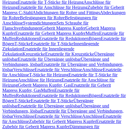
Heizung
Ersatzteile für T-Stücke für Heizung
Anschlüsse für
Heizung
Ersatzteile für Anschlüsse für Heizung
Zubehör für Geberit
Mapress C-Stahl
Abdichtungen für Rohre und Fittings
Abdeckungen
für Rohre
Befestigungen für Rohre
Befestigungen für
Anschlüsse
Systemdichtungen
Sets Schraube für
Flanschverbindungen
Geberit Mapress Kupfer
Geberit Mapress
Kupfer
Ersatzteile für Geberit Mapress Kupfer
Muffen
Ersatzteile für
Muffen
Reduktionen
Ersatzteile für Reduktionen
Bögen
Ersatzteile für
Bögen
T-Stücke
Ersatzteile für T-Stücke
Innenliegende
Zirkulation
Ersatzteile für Innenliegende
Zirkulation
Kreuzstücke
Ersatzteile für Kreuzstücke
Übergänge
unlösbar
Ersatzteile für Übergänge unlösbar
Übergänge und
Verbindungen, lösbar
Ersatzteile für Übergänge und Verbindungen,
lösbar
Verschlüsse
Ersatzteile für Verschlüsse
Anschlüsse
Ersatzteile
für Anschlüsse
T-Stücke für Heizung
Ersatzteile für T-Stücke für
Heizung
Anschlüsse für Heizung
Ersatzteile für Anschlüsse für
Heizung
Geberit Mapress Kupfer, Gas
Ersatzteile für Geberit
Mapress Kupfer, Gas
Muffen
Ersatzteile für
Muffen
Reduktionen
Ersatzteile für Reduktionen
Bögen
Ersatzteile für
Bögen
T-Stücke
Ersatzteile für T-Stücke
Übergänge
unlösbar
Ersatzteile für Übergänge unlösbar
Übergänge und
Verbindungen, lösbar
Ersatzteile für Übergänge und Verbindungen,
lösbar
Verschlüsse
Ersatzteile für Verschlüsse
Anschlüsse
Ersatzteile
für Anschlüsse
Zubehör für Geberit Mapress Kupfer
Ersatzteile für
Zubehör für Geberit Mapress Kupfer
Dämmungen für