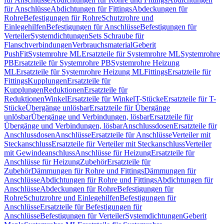
für Anschlüsse
Abdichtungen für Fittings
Abdeckungen für
Rohre
Befestigungen für Rohre
Schutzrohre und
Einlegehilfen
Befestigungen für Anschlüsse
Befestigungen für
Verteiler
Systemdichtungen
Sets Schraube für
Flanschverbindungen
Verbrauchsmaterial
Geberit
PushFit
Systemrohre ML
Ersatzteile für Systemrohre ML
Systemrohre
PB
Ersatzteile für Systemrohre PB
Systemrohre Heizung
ML
Ersatzteile für Systemrohre Heizung ML
Fittings
Ersatzteile für
Fittings
Kupplungen
Ersatzteile für
Kupplungen
Reduktionen
Ersatzteile für
Reduktionen
Winkel
Ersatzteile für Winkel
T-Stücke
Ersatzteile für T-
Stücke
Übergänge unlösbar
Ersatzteile für Übergänge
unlösbar
Übergänge und Verbindungen, lösbar
Ersatzteile für
Übergänge und Verbindungen, lösbar
Anschlussdosen
Ersatzteile für
Anschlussdosen
Anschlüsse
Ersatzteile für Anschlüsse
Verteiler mit
Steckanschluss
Ersatzteile für Verteiler mit Steckanschluss
Verteiler
mit Gewindeanschluss
Anschlüsse für Heizung
Ersatzteile für
Anschlüsse für Heizung
Zubehör
Ersatzteile für
Zubehör
Dämmungen für Rohre und Fittings
Dämmungen für
Anschlüsse
Abdichtungen für Rohre und Fittings
Abdichtungen für
Anschlüsse
Abdeckungen für Rohre
Befestigungen für
Rohre
Schutzrohre und Einlegehilfen
Befestigungen für
Anschlüsse
Ersatzteile für Befestigungen für
Anschlüsse
Befestigungen für Verteiler
Systemdichtungen
Geberit