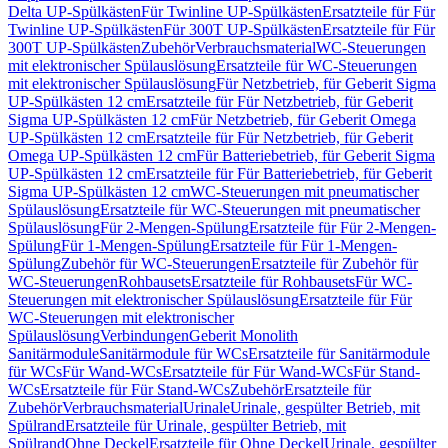
Delta UP-Spülkästen
Für Twinline UP-Spülkästen
Ersatzteile für Für
Twinline UP-Spülkästen
Für 300T UP-Spülkästen
Ersatzteile für Für
300T UP-Spülkästen
Zubehör
Verbrauchsmaterial
WC-Steuerungen
mit elektronischer Spülauslösung
Ersatzteile für WC-Steuerungen
mit elektronischer Spülauslösung
Für Netzbetrieb, für Geberit Sigma
UP-Spülkästen 12 cm
Ersatzteile für Für Netzbetrieb, für Geberit
Sigma UP-Spülkästen 12 cm
Für Netzbetrieb, für Geberit Omega
UP-Spülkästen 12 cm
Ersatzteile für Für Netzbetrieb, für Geberit
Omega UP-Spülkästen 12 cm
Für Batteriebetrieb, für Geberit Sigma
UP-Spülkästen 12 cm
Ersatzteile für Für Batteriebetrieb, für Geberit
Sigma UP-Spülkästen 12 cm
WC-Steuerungen mit pneumatischer
Spülauslösung
Ersatzteile für WC-Steuerungen mit pneumatischer
Spülauslösung
Für 2-Mengen-Spülung
Ersatzteile für Für 2-Mengen-
Spülung
Für 1-Mengen-Spülung
Ersatzteile für Für 1-Mengen-
Spülung
Zubehör für WC-Steuerungen
Ersatzteile für Zubehör für
WC-Steuerungen
Rohbausets
Ersatzteile für Rohbausets
Für WC-
Steuerungen mit elektronischer Spülauslösung
Ersatzteile für Für
WC-Steuerungen mit elektronischer
Spülauslösung
Verbindungen
Geberit Monolith
Sanitärmodule
Sanitärmodule für WCs
Ersatzteile für Sanitärmodule
für WCs
Für Wand-WCs
Ersatzteile für Für Wand-WCs
Für Stand-
WCs
Ersatzteile für Für Stand-WCs
Zubehör
Ersatzteile für
Zubehör
Verbrauchsmaterial
Urinale
Urinale, gespülter Betrieb, mit
Spülrand
Ersatzteile für Urinale, gespülter Betrieb, mit
Spülrand
Ohne Deckel
Ersatzteile für Ohne Deckel
Urinale, gespülter