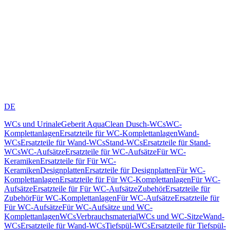
DE
WCs und Urinale
Geberit AquaClean Dusch-WCs
WC-
Komplettanlagen
Ersatzteile für WC-Komplettanlagen
Wand-
WCs
Ersatzteile für Wand-WCs
Stand-WCs
Ersatzteile für Stand-
WCs
WC-Aufsätze
Ersatzteile für WC-Aufsätze
Für WC-
Keramiken
Ersatzteile für Für WC-
Keramiken
Designplatten
Ersatzteile für Designplatten
Für WC-
Komplettanlagen
Ersatzteile für Für WC-Komplettanlagen
Für WC-
Aufsätze
Ersatzteile für Für WC-Aufsätze
Zubehör
Ersatzteile für
Zubehör
Für WC-Komplettanlagen
Für WC-Aufsätze
Ersatzteile für
Für WC-Aufsätze
Für WC-Aufsätze und WC-
Komplettanlagen
WCs
Verbrauchsmaterial
WCs und WC-Sitze
Wand-
WCs
Ersatzteile für Wand-WCs
Tiefspül-WCs
Ersatzteile für Tiefspül-