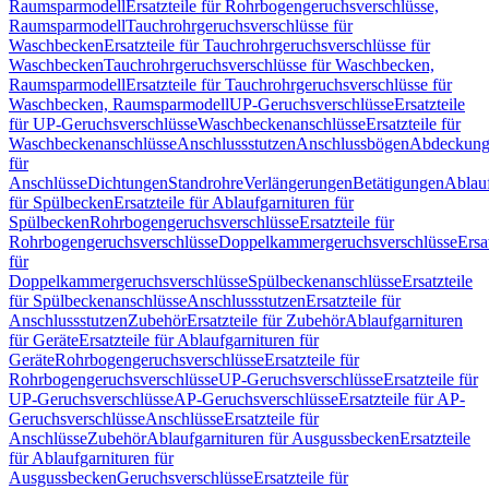
Raumsparmodell
Ersatzteile für Rohrbogengeruchsverschlüsse,
Raumsparmodell
Tauchrohrgeruchsverschlüsse für
Waschbecken
Ersatzteile für Tauchrohrgeruchsverschlüsse für
Waschbecken
Tauchrohrgeruchsverschlüsse für Waschbecken,
Raumsparmodell
Ersatzteile für Tauchrohrgeruchsverschlüsse für
Waschbecken, Raumsparmodell
UP-Geruchsverschlüsse
Ersatzteile
für UP-Geruchsverschlüsse
Waschbeckenanschlüsse
Ersatzteile für
Waschbeckenanschlüsse
Anschlussstutzen
Anschlussbögen
Abdeckung
für
Anschlüsse
Dichtungen
Standrohre
Verlängerungen
Betätigungen
Ablauf
für Spülbecken
Ersatzteile für Ablaufgarnituren für
Spülbecken
Rohrbogengeruchsverschlüsse
Ersatzteile für
Rohrbogengeruchsverschlüsse
Doppelkammergeruchsverschlüsse
Ersa
für
Doppelkammergeruchsverschlüsse
Spülbeckenanschlüsse
Ersatzteile
für Spülbeckenanschlüsse
Anschlussstutzen
Ersatzteile für
Anschlussstutzen
Zubehör
Ersatzteile für Zubehör
Ablaufgarnituren
für Geräte
Ersatzteile für Ablaufgarnituren für
Geräte
Rohrbogengeruchsverschlüsse
Ersatzteile für
Rohrbogengeruchsverschlüsse
UP-Geruchsverschlüsse
Ersatzteile für
UP-Geruchsverschlüsse
AP-Geruchsverschlüsse
Ersatzteile für AP-
Geruchsverschlüsse
Anschlüsse
Ersatzteile für
Anschlüsse
Zubehör
Ablaufgarnituren für Ausgussbecken
Ersatzteile
für Ablaufgarnituren für
Ausgussbecken
Geruchsverschlüsse
Ersatzteile für