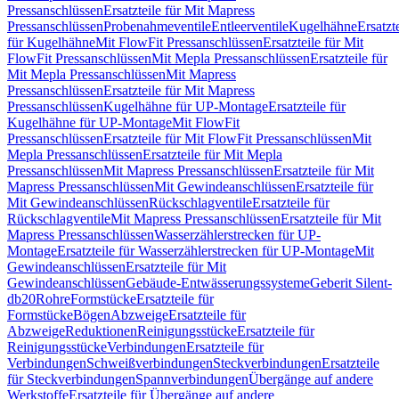
Pressanschlüssen
Ersatzteile für Mit Mapress
Pressanschlüssen
Probenahmeventile
Entleerventile
Kugelhähne
Ersatzt
für Kugelhähne
Mit FlowFit Pressanschlüssen
Ersatzteile für Mit
FlowFit Pressanschlüssen
Mit Mepla Pressanschlüssen
Ersatzteile für
Mit Mepla Pressanschlüssen
Mit Mapress
Pressanschlüssen
Ersatzteile für Mit Mapress
Pressanschlüssen
Kugelhähne für UP-Montage
Ersatzteile für
Kugelhähne für UP-Montage
Mit FlowFit
Pressanschlüssen
Ersatzteile für Mit FlowFit Pressanschlüssen
Mit
Mepla Pressanschlüssen
Ersatzteile für Mit Mepla
Pressanschlüssen
Mit Mapress Pressanschlüssen
Ersatzteile für Mit
Mapress Pressanschlüssen
Mit Gewindeanschlüssen
Ersatzteile für
Mit Gewindeanschlüssen
Rückschlagventile
Ersatzteile für
Rückschlagventile
Mit Mapress Pressanschlüssen
Ersatzteile für Mit
Mapress Pressanschlüssen
Wasserzählerstrecken für UP-
Montage
Ersatzteile für Wasserzählerstrecken für UP-Montage
Mit
Gewindeanschlüssen
Ersatzteile für Mit
Gewindeanschlüssen
Gebäude-Entwässerungssysteme
Geberit Silent-
db20
Rohre
Formstücke
Ersatzteile für
Formstücke
Bögen
Abzweige
Ersatzteile für
Abzweige
Reduktionen
Reinigungsstücke
Ersatzteile für
Reinigungsstücke
Verbindungen
Ersatzteile für
Verbindungen
Schweißverbindungen
Steckverbindungen
Ersatzteile
für Steckverbindungen
Spannverbindungen
Übergänge auf andere
Werkstoffe
Ersatzteile für Übergänge auf andere