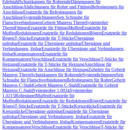
Edelstahl
Schutzkappen für Rohrende
Dämmungen für
Anschlüsse
Abdichtungen für Rohre und Fittings
Befestigungen für
Anschlüsse
Ersatzteile für Befestigungen für
Anschlüsse
Systemdichtungen
Sets Schraube für
Flanschverbindungen
Geberit Mapress Therm
Systemrohre
Therm
Fittings
Ersatzteile für Fittings
Muffen
Ersatzteile für
Muffen
Reduktionen
Ersatzteile für Reduktionen
Bögen
Ersatzteile für
Bögen
T-Stücke
Ersatzteile für T-Stücke
Übergänge
unlösbar
Ersatzteile für Übergänge unlösbar
Übergänge und
Verbindungen, lösbar
Ersatzteile für Übergänge und Verbindungen,
lösbar
Kompensatoren
Ersatzteile für
Kompensatoren
Verschlüsse
Ersatzteile für Verschlüsse
T-Stücke für
Heizung
Ersatzteile für T-Stücke für Heizung
Anschlüsse für
Heizung
Ersatzteile für Anschlüsse für Heizung
Zubehör für Geberit
Mapress Therm
Schutzkappen für Rohrende
Systemdichtungen
Sets
Schraube für Flanschverbindungen
Befestigungen für Rohre
Geberit
Mapress C-Stahl
Geberit Mapress C-Stahl
Ersatzteile für Geberit
Mapress C-Stahl
Systemrohre 1.0034
Systemrohre
1.0215
Rohrnippel
Muffen
Ersatzteile für
Muffen
Reduktionen
Ersatzteile für Reduktionen
Bögen
Ersatzteile für
Bögen
T-Stücke
Ersatzteile für T-Stücke
Kreuzstücke
Ersatzteile für
Kreuzstücke
Übergänge unlösbar
Ersatzteile für Übergänge
unlösbar
Übergänge und Verbindungen, lösbar
Ersatzteile für
Übergänge und Verbindungen, lösbar
Kompensatoren
Ersatzteile für
Kompensatoren
Verschlüsse
Ersatzteile für Verschlüsse
T-Stücke für