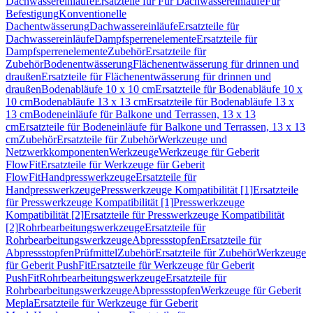
Dachwassereinläufe
Ersatzteile für Für Dachwassereinläufe
Für
Befestigung
Konventionelle
Dachentwässerung
Dachwassereinläufe
Ersatzteile für
Dachwassereinläufe
Dampfsperrenelemente
Ersatzteile für
Dampfsperrenelemente
Zubehör
Ersatzteile für
Zubehör
Bodenentwässerung
Flächenentwässerung für drinnen und
draußen
Ersatzteile für Flächenentwässerung für drinnen und
draußen
Bodenabläufe 10 x 10 cm
Ersatzteile für Bodenabläufe 10 x
10 cm
Bodenabläufe 13 x 13 cm
Ersatzteile für Bodenabläufe 13 x
13 cm
Bodeneinläufe für Balkone und Terrassen, 13 x 13
cm
Ersatzteile für Bodeneinläufe für Balkone und Terrassen, 13 x 13
cm
Zubehör
Ersatzteile für Zubehör
Werkzeuge und
Netzwerkkomponenten
Werkzeuge
Werkzeuge für Geberit
FlowFit
Ersatzteile für Werkzeuge für Geberit
FlowFit
Handpresswerkzeuge
Ersatzteile für
Handpresswerkzeuge
Presswerkzeuge Kompatibilität [1]
Ersatzteile
für Presswerkzeuge Kompatibilität [1]
Presswerkzeuge
Kompatibilität [2]
Ersatzteile für Presswerkzeuge Kompatibilität
[2]
Rohrbearbeitungswerkzeuge
Ersatzteile für
Rohrbearbeitungswerkzeuge
Abpressstopfen
Ersatzteile für
Abpressstopfen
Prüfmittel
Zubehör
Ersatzteile für Zubehör
Werkzeuge
für Geberit PushFit
Ersatzteile für Werkzeuge für Geberit
PushFit
Rohrbearbeitungswerkzeuge
Ersatzteile für
Rohrbearbeitungswerkzeuge
Abpressstopfen
Werkzeuge für Geberit
Mepla
Ersatzteile für Werkzeuge für Geberit