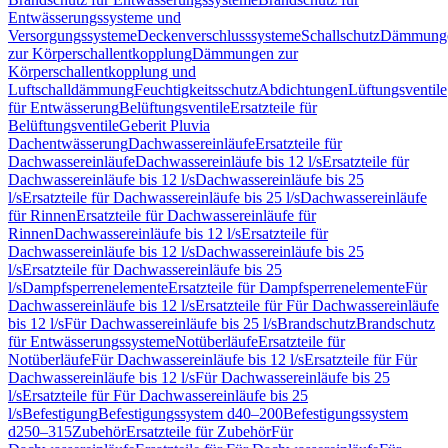
Entwässerungssysteme und
Versorgungssysteme
Deckenverschlusssysteme
Schallschutz
Dämmung
zur Körperschallentkopplung
Dämmungen zur
Körperschallentkopplung und
Luftschalldämmung
Feuchtigkeitsschutz
Abdichtungen
Lüftungsventile
für Entwässerung
Belüftungsventile
Ersatzteile für
Belüftungsventile
Geberit Pluvia
Dachentwässerung
Dachwassereinläufe
Ersatzteile für
Dachwassereinläufe
Dachwassereinläufe bis 12 l/s
Ersatzteile für
Dachwassereinläufe bis 12 l/s
Dachwassereinläufe bis 25
l/s
Ersatzteile für Dachwassereinläufe bis 25 l/s
Dachwassereinläufe
für Rinnen
Ersatzteile für Dachwassereinläufe für
Rinnen
Dachwassereinläufe bis 12 l/s
Ersatzteile für
Dachwassereinläufe bis 12 l/s
Dachwassereinläufe bis 25
l/s
Ersatzteile für Dachwassereinläufe bis 25
l/s
Dampfsperrenelemente
Ersatzteile für Dampfsperrenelemente
Für
Dachwassereinläufe bis 12 l/s
Ersatzteile für Für Dachwassereinläufe
bis 12 l/s
Für Dachwassereinläufe bis 25 l/s
Brandschutz
Brandschutz
für Entwässerungssysteme
Notüberläufe
Ersatzteile für
Notüberläufe
Für Dachwassereinläufe bis 12 l/s
Ersatzteile für Für
Dachwassereinläufe bis 12 l/s
Für Dachwassereinläufe bis 25
l/s
Ersatzteile für Für Dachwassereinläufe bis 25
l/s
Befestigung
Befestigungssystem d40–200
Befestigungssystem
d250–315
Zubehör
Ersatzteile für Zubehör
Für