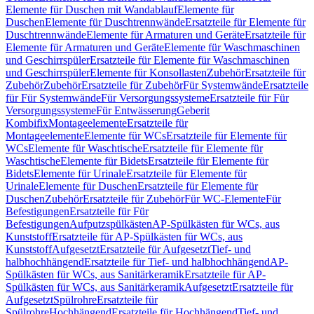
Elemente für Duschen mit Wandablauf
Elemente für
Duschen
Elemente für Duschtrennwände
Ersatzteile für Elemente für
Duschtrennwände
Elemente für Armaturen und Geräte
Ersatzteile für
Elemente für Armaturen und Geräte
Elemente für Waschmaschinen
und Geschirrspüler
Ersatzteile für Elemente für Waschmaschinen
und Geschirrspüler
Elemente für Konsollasten
Zubehör
Ersatzteile für
Zubehör
Zubehör
Ersatzteile für Zubehör
Für Systemwände
Ersatzteile
für Für Systemwände
Für Versorgungssysteme
Ersatzteile für Für
Versorgungssysteme
Für Entwässerung
Geberit
Kombifix
Montageelemente
Ersatzteile für
Montageelemente
Elemente für WCs
Ersatzteile für Elemente für
WCs
Elemente für Waschtische
Ersatzteile für Elemente für
Waschtische
Elemente für Bidets
Ersatzteile für Elemente für
Bidets
Elemente für Urinale
Ersatzteile für Elemente für
Urinale
Elemente für Duschen
Ersatzteile für Elemente für
Duschen
Zubehör
Ersatzteile für Zubehör
Für WC-Elemente
Für
Befestigungen
Ersatzteile für Für
Befestigungen
Aufputzspülkästen
AP-Spülkästen für WCs, aus
Kunststoff
Ersatzteile für AP-Spülkästen für WCs, aus
Kunststoff
Aufgesetzt
Ersatzteile für Aufgesetzt
Tief- und
halbhochhängend
Ersatzteile für Tief- und halbhochhängend
AP-
Spülkästen für WCs, aus Sanitärkeramik
Ersatzteile für AP-
Spülkästen für WCs, aus Sanitärkeramik
Aufgesetzt
Ersatzteile für
Aufgesetzt
Spülrohre
Ersatzteile für
Spülrohre
Hochhängend
Ersatzteile für Hochhängend
Tief- und