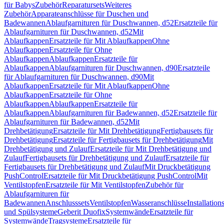
für Babys
Zubehör
Reparatursets
Weiteres
Zubehör
Apparateanschlüsse für Duschen und
Badewannen
Ablaufgarnituren für Duschwannen, d52
Ersatzteile für
Ablaufgarnituren für Duschwannen, d52
Mit
Ablaufkappen
Ersatzteile für Mit Ablaufkappen
Ohne
Ablaufkappen
Ersatzteile für Ohne
Ablaufkappen
Ablaufkappen
Ersatzteile für
Ablaufkappen
Ablaufgarnituren für Duschwannen, d90
Ersatzteile
für Ablaufgarnituren für Duschwannen, d90
Mit
Ablaufkappen
Ersatzteile für Mit Ablaufkappen
Ohne
Ablaufkappen
Ersatzteile für Ohne
Ablaufkappen
Ablaufkappen
Ersatzteile für
Ablaufkappen
Ablaufgarnituren für Badewannen, d52
Ersatzteile für
Ablaufgarnituren für Badewannen, d52
Mit
Drehbetätigung
Ersatzteile für Mit Drehbetätigung
Fertigbausets für
Drehbetätigung
Ersatzteile für Fertigbausets für Drehbetätigung
Mit
Drehbetätigung und Zulauf
Ersatzteile für Mit Drehbetätigung und
Zulauf
Fertigbausets für Drehbetätigung und Zulauf
Ersatzteile für
Fertigbausets für Drehbetätigung und Zulauf
Mit Druckbetätigung
PushControl
Ersatzteile für Mit Druckbetätigung PushControl
Mit
Ventilstopfen
Ersatzteile für Mit Ventilstopfen
Zubehör für
Ablaufgarnituren für
Badewannen
Anschlusssets
Ventilstopfen
Wasseranschlüsse
Installation
und Spülsysteme
Geberit Duofix
Systemwände
Ersatzteile für
Systemwände
Tragsysteme
Ersatzteile für