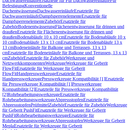
Dachwassereinläufe
Ersatzteile für Für Dachwassereinläufe
Für
Befestigung
Konventionelle
Dachentwässerung
Dachwassereinläufe
Ersatzteile für
Dachwassereinläufe
Dampfsperrenelemente
Ersatzteile für
Dampfsperrenelemente
Zubehör
Ersatzteile für
Zubehör
Bodenentwässerung
Flächenentwässerung für drinnen und
draußen
Ersatzteile für Flächenentwässerung für drinnen und
draußen
Bodenabläufe 10 x 10 cm
Ersatzteile für Bodenabläufe 10 x
10 cm
Bodenabläufe 13 x 13 cm
Ersatzteile für Bodenabläufe 13 x
13 cm
Bodeneinläufe für Balkone und Terrassen, 13 x 13
cm
Ersatzteile für Bodeneinläufe für Balkone und Terrassen, 13 x 13
cm
Zubehör
Ersatzteile für Zubehör
Werkzeuge und
Netzwerkkomponenten
Werkzeuge
Werkzeuge für Geberit
FlowFit
Ersatzteile für Werkzeuge für Geberit
FlowFit
Handpresswerkzeuge
Ersatzteile für
Handpresswerkzeuge
Presswerkzeuge Kompatibilität [1]
Ersatzteile
für Presswerkzeuge Kompatibilität [1]
Presswerkzeuge
Kompatibilität [2]
Ersatzteile für Presswerkzeuge Kompatibilität
[2]
Rohrbearbeitungswerkzeuge
Ersatzteile für
Rohrbearbeitungswerkzeuge
Abpressstopfen
Ersatzteile für
Abpressstopfen
Prüfmittel
Zubehör
Ersatzteile für Zubehör
Werkzeuge
für Geberit PushFit
Ersatzteile für Werkzeuge für Geberit
PushFit
Rohrbearbeitungswerkzeuge
Ersatzteile für
Rohrbearbeitungswerkzeuge
Abpressstopfen
Werkzeuge für Geberit
Mepla
Ersatzteile für Werkzeuge für Geberit