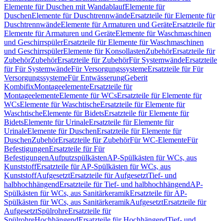
Elemente für Duschen mit Wandablauf
Elemente für
Duschen
Elemente für Duschtrennwände
Ersatzteile für Elemente für
Duschtrennwände
Elemente für Armaturen und Geräte
Ersatzteile für
Elemente für Armaturen und Geräte
Elemente für Waschmaschinen
und Geschirrspüler
Ersatzteile für Elemente für Waschmaschinen
und Geschirrspüler
Elemente für Konsollasten
Zubehör
Ersatzteile für
Zubehör
Zubehör
Ersatzteile für Zubehör
Für Systemwände
Ersatzteile
für Für Systemwände
Für Versorgungssysteme
Ersatzteile für Für
Versorgungssysteme
Für Entwässerung
Geberit
Kombifix
Montageelemente
Ersatzteile für
Montageelemente
Elemente für WCs
Ersatzteile für Elemente für
WCs
Elemente für Waschtische
Ersatzteile für Elemente für
Waschtische
Elemente für Bidets
Ersatzteile für Elemente für
Bidets
Elemente für Urinale
Ersatzteile für Elemente für
Urinale
Elemente für Duschen
Ersatzteile für Elemente für
Duschen
Zubehör
Ersatzteile für Zubehör
Für WC-Elemente
Für
Befestigungen
Ersatzteile für Für
Befestigungen
Aufputzspülkästen
AP-Spülkästen für WCs, aus
Kunststoff
Ersatzteile für AP-Spülkästen für WCs, aus
Kunststoff
Aufgesetzt
Ersatzteile für Aufgesetzt
Tief- und
halbhochhängend
Ersatzteile für Tief- und halbhochhängend
AP-
Spülkästen für WCs, aus Sanitärkeramik
Ersatzteile für AP-
Spülkästen für WCs, aus Sanitärkeramik
Aufgesetzt
Ersatzteile für
Aufgesetzt
Spülrohre
Ersatzteile für
Spülrohre
Hochhängend
Ersatzteile für Hochhängend
Tief- und