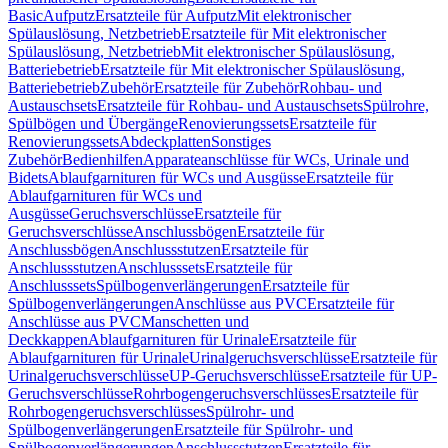
Basic
Aufputz
Ersatzteile für Aufputz
Mit elektronischer
Spülauslösung, Netzbetrieb
Ersatzteile für Mit elektronischer
Spülauslösung, Netzbetrieb
Mit elektronischer Spülauslösung,
Batteriebetrieb
Ersatzteile für Mit elektronischer Spülauslösung,
Batteriebetrieb
Zubehör
Ersatzteile für Zubehör
Rohbau- und
Austauschsets
Ersatzteile für Rohbau- und Austauschsets
Spülrohre,
Spülbögen und Übergänge
Renovierungssets
Ersatzteile für
Renovierungssets
Abdeckplatten
Sonstiges
Zubehör
Bedienhilfen
Apparateanschlüsse für WCs, Urinale und
Bidets
Ablaufgarnituren für WCs und Ausgüsse
Ersatzteile für
Ablaufgarnituren für WCs und
Ausgüsse
Geruchsverschlüsse
Ersatzteile für
Geruchsverschlüsse
Anschlussbögen
Ersatzteile für
Anschlussbögen
Anschlussstutzen
Ersatzteile für
Anschlussstutzen
Anschlusssets
Ersatzteile für
Anschlusssets
Spülbogenverlängerungen
Ersatzteile für
Spülbogenverlängerungen
Anschlüsse aus PVC
Ersatzteile für
Anschlüsse aus PVC
Manschetten und
Deckkappen
Ablaufgarnituren für Urinale
Ersatzteile für
Ablaufgarnituren für Urinale
Urinalgeruchsverschlüsse
Ersatzteile für
Urinalgeruchsverschlüsse
UP-Geruchsverschlüsse
Ersatzteile für UP-
Geruchsverschlüsse
Rohrbogengeruchsverschlüsses
Ersatzteile für
Rohrbogengeruchsverschlüsses
Spülrohr- und
Spülbogenverlängerungen
Ersatzteile für Spülrohr- und
Spülbogenverlängerungen
Anschlussstutzen
Ersatzteile für