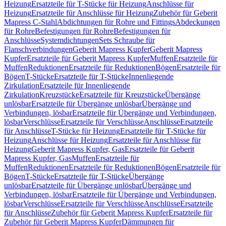
Heizung
Ersatzteile für T-Stücke für Heizung
Anschlüsse für
Heizung
Ersatzteile für Anschlüsse für Heizung
Zubehör für Geberit
Mapress C-Stahl
Abdichtungen für Rohre und Fittings
Abdeckungen
für Rohre
Befestigungen für Rohre
Befestigungen für
Anschlüsse
Systemdichtungen
Sets Schraube für
Flanschverbindungen
Geberit Mapress Kupfer
Geberit Mapress
Kupfer
Ersatzteile für Geberit Mapress Kupfer
Muffen
Ersatzteile für
Muffen
Reduktionen
Ersatzteile für Reduktionen
Bögen
Ersatzteile für
Bögen
T-Stücke
Ersatzteile für T-Stücke
Innenliegende
Zirkulation
Ersatzteile für Innenliegende
Zirkulation
Kreuzstücke
Ersatzteile für Kreuzstücke
Übergänge
unlösbar
Ersatzteile für Übergänge unlösbar
Übergänge und
Verbindungen, lösbar
Ersatzteile für Übergänge und Verbindungen,
lösbar
Verschlüsse
Ersatzteile für Verschlüsse
Anschlüsse
Ersatzteile
für Anschlüsse
T-Stücke für Heizung
Ersatzteile für T-Stücke für
Heizung
Anschlüsse für Heizung
Ersatzteile für Anschlüsse für
Heizung
Geberit Mapress Kupfer, Gas
Ersatzteile für Geberit
Mapress Kupfer, Gas
Muffen
Ersatzteile für
Muffen
Reduktionen
Ersatzteile für Reduktionen
Bögen
Ersatzteile für
Bögen
T-Stücke
Ersatzteile für T-Stücke
Übergänge
unlösbar
Ersatzteile für Übergänge unlösbar
Übergänge und
Verbindungen, lösbar
Ersatzteile für Übergänge und Verbindungen,
lösbar
Verschlüsse
Ersatzteile für Verschlüsse
Anschlüsse
Ersatzteile
für Anschlüsse
Zubehör für Geberit Mapress Kupfer
Ersatzteile für
Zubehör für Geberit Mapress Kupfer
Dämmungen für