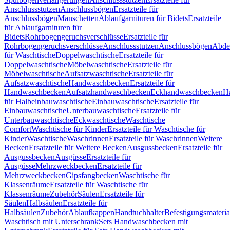
Anschlussstutzen
Anschlussbögen
Ersatzteile für
Anschlussbögen
Manschetten
Ablaufgarnituren für Bidets
Ersatzteile
für Ablaufgarnituren für
Bidets
Rohrbogengeruchsverschlüsse
Ersatzteile für
Rohrbogengeruchsverschlüsse
Anschlussstutzen
Anschlussbögen
Abde
für Waschtische
Doppelwaschtische
Ersatzteile für
Doppelwaschtische
Möbelwaschtische
Ersatzteile für
Möbelwaschtische
Aufsatzwaschtische
Ersatzteile für
Aufsatzwaschtische
Handwaschbecken
Ersatzteile für
Handwaschbecken
Aufsatzhandwaschbecken
Eckhandwaschbecken
H
für Halbeinbauwaschtische
Einbauwaschtische
Ersatzteile für
Einbauwaschtische
Unterbauwaschtische
Ersatzteile für
Unterbauwaschtische
Eckwaschtische
Waschtische
Comfort
Waschtische für Kinder
Ersatzteile für Waschtische für
Kinder
Waschtische
Waschrinnen
Ersatzteile für Waschrinnen
Weitere
Becken
Ersatzteile für Weitere Becken
Ausgussbecken
Ersatzteile für
Ausgussbecken
Ausgüsse
Ersatzteile für
Ausgüsse
Mehrzweckbecken
Ersatzteile für
Mehrzweckbecken
Gipsfangbecken
Waschtische für
Klassenräume
Ersatzteile für Waschtische für
Klassenräume
Zubehör
Säulen
Ersatzteile für
Säulen
Halbsäulen
Ersatzteile für
Halbsäulen
Zubehör
Ablaufkappen
Handtuchhalter
Befestigungsmateria
Waschtisch mit Unterschrank
Sets Handwaschbecken mit