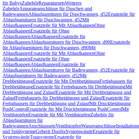
für Babys
Zubehör
Reparatursets
Weiteres
Zubehör
Apparateanschlüsse für Duschen und
Badewannen
Ablaufgarnituren für Duschwannen, d52
Ersatzteile für
Ablaufgarnituren für Duschwannen, d52
Mit
Ablaufkappen
Ersatzteile für Mit Ablaufkappen
Ohne
Ablaufkappen
Ersatzteile für Ohne
Ablaufkappen
Ablaufkappen
Ersatzteile für
Ablaufkappen
Ablaufgarnituren für Duschwannen, d90
Ersatzteile
für Ablaufgarnituren für Duschwannen, d90
Mit
Ablaufkappen
Ersatzteile für Mit Ablaufkappen
Ohne
Ablaufkappen
Ersatzteile für Ohne
Ablaufkappen
Ablaufkappen
Ersatzteile für
Ablaufkappen
Ablaufgarnituren für Badewannen, d52
Ersatzteile für
Ablaufgarnituren für Badewannen, d52
Mit
Drehbetätigung
Ersatzteile für Mit Drehbetätigung
Fertigbausets für
Drehbetätigung
Ersatzteile für Fertigbausets für Drehbetätigung
Mit
Drehbetätigung und Zulauf
Ersatzteile für Mit Drehbetätigung und
Zulauf
Fertigbausets für Drehbetätigung und Zulauf
Ersatzteile für
Fertigbausets für Drehbetätigung und Zulauf
Mit Druckbetätigung
PushControl
Ersatzteile für Mit Druckbetätigung PushControl
Mit
Ventilstopfen
Ersatzteile für Mit Ventilstopfen
Zubehör für
Ablaufgarnituren für
Badewannen
Anschlusssets
Ventilstopfen
Wasseranschlüsse
Installation
und Spülsysteme
Geberit Duofix
Systemwände
Ersatzteile für
Systemwände
Tragsysteme
Ersatzteile für