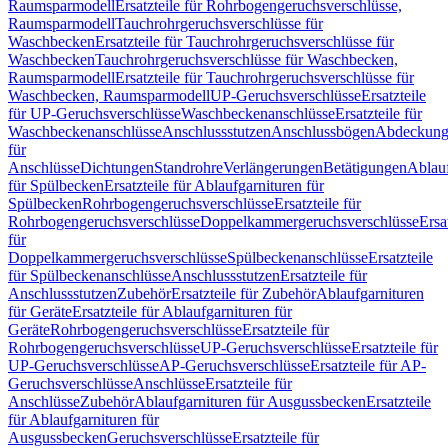
Raumsparmodell
Ersatzteile für Rohrbogengeruchsverschlüsse,
Raumsparmodell
Tauchrohrgeruchsverschlüsse für
Waschbecken
Ersatzteile für Tauchrohrgeruchsverschlüsse für
Waschbecken
Tauchrohrgeruchsverschlüsse für Waschbecken,
Raumsparmodell
Ersatzteile für Tauchrohrgeruchsverschlüsse für
Waschbecken, Raumsparmodell
UP-Geruchsverschlüsse
Ersatzteile
für UP-Geruchsverschlüsse
Waschbeckenanschlüsse
Ersatzteile für
Waschbeckenanschlüsse
Anschlussstutzen
Anschlussbögen
Abdeckung
für
Anschlüsse
Dichtungen
Standrohre
Verlängerungen
Betätigungen
Ablauf
für Spülbecken
Ersatzteile für Ablaufgarnituren für
Spülbecken
Rohrbogengeruchsverschlüsse
Ersatzteile für
Rohrbogengeruchsverschlüsse
Doppelkammergeruchsverschlüsse
Ersa
für
Doppelkammergeruchsverschlüsse
Spülbeckenanschlüsse
Ersatzteile
für Spülbeckenanschlüsse
Anschlussstutzen
Ersatzteile für
Anschlussstutzen
Zubehör
Ersatzteile für Zubehör
Ablaufgarnituren
für Geräte
Ersatzteile für Ablaufgarnituren für
Geräte
Rohrbogengeruchsverschlüsse
Ersatzteile für
Rohrbogengeruchsverschlüsse
UP-Geruchsverschlüsse
Ersatzteile für
UP-Geruchsverschlüsse
AP-Geruchsverschlüsse
Ersatzteile für AP-
Geruchsverschlüsse
Anschlüsse
Ersatzteile für
Anschlüsse
Zubehör
Ablaufgarnituren für Ausgussbecken
Ersatzteile
für Ablaufgarnituren für
Ausgussbecken
Geruchsverschlüsse
Ersatzteile für