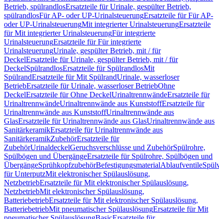
Betrieb, spülrandlos
Ersatzteile für Urinale, gespülter Betrieb,
spülrandlos
Für AP- oder UP-Urinalsteuerung
Ersatzteile für Für AP-
oder UP-Urinalsteuerung
Mit integrierter Urinalsteuerung
Ersatzteile
für Mit integrierter Urinalsteuerung
Für integrierte
Urinalsteuerung
Ersatzteile für Für integrierte
Urinalsteuerung
Urinale, gespülter Betrieb, mit / für
Deckel
Ersatzteile für Urinale, gespülter Betrieb, mit / für
Deckel
Spülrandlos
Ersatzteile für Spülrandlos
Mit
Spülrand
Ersatzteile für Mit Spülrand
Urinale, wasserloser
Betrieb
Ersatzteile für Urinale, wasserloser Betrieb
Ohne
Deckel
Ersatzteile für Ohne Deckel
Urinaltrennwände
Ersatzteile für
Urinaltrennwände
Urinaltrennwände aus Kunststoff
Ersatzteile für
Urinaltrennwände aus Kunststoff
Urinaltrennwände aus
Glas
Ersatzteile für Urinaltrennwände aus Glas
Urinaltrennwände aus
Sanitärkeramik
Ersatzteile für Urinaltrennwände aus
Sanitärkeramik
Zubehör
Ersatzteile für
Zubehör
Urinaldeckel
Geruchsverschlüsse und Zubehör
Spülrohre,
Spülbögen und Übergänge
Ersatzteile für Spülrohre, Spülbögen und
Übergänge
Sprühkopfzubehör
Befestigungsmaterial
Ablaufventile
Spülv
für Unterputz
Mit elektronischer Spülauslösung,
Netzbetrieb
Ersatzteile für Mit elektronischer Spülauslösung,
Netzbetrieb
Mit elektronischer Spülauslösung,
Batteriebetrieb
Ersatzteile für Mit elektronischer Spülauslösung,
Batteriebetrieb
Mit pneumatischer Spülauslösung
Ersatzteile für Mit
pneumatischer Spülauslösung
Basic
Ersatzteile für