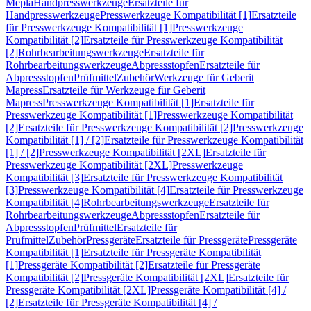
Mepla
Handpresswerkzeuge
Ersatzteile für
Handpresswerkzeuge
Presswerkzeuge Kompatibilität [1]
Ersatzteile
für Presswerkzeuge Kompatibilität [1]
Presswerkzeuge
Kompatibilität [2]
Ersatzteile für Presswerkzeuge Kompatibilität
[2]
Rohrbearbeitungswerkzeuge
Ersatzteile für
Rohrbearbeitungswerkzeuge
Abpressstopfen
Ersatzteile für
Abpressstopfen
Prüfmittel
Zubehör
Werkzeuge für Geberit
Mapress
Ersatzteile für Werkzeuge für Geberit
Mapress
Presswerkzeuge Kompatibilität [1]
Ersatzteile für
Presswerkzeuge Kompatibilität [1]
Presswerkzeuge Kompatibilität
[2]
Ersatzteile für Presswerkzeuge Kompatibilität [2]
Presswerkzeuge
Kompatibilität [1] / [2]
Ersatzteile für Presswerkzeuge Kompatibilität
[1] / [2]
Presswerkzeuge Kompatibilität [2XL]
Ersatzteile für
Presswerkzeuge Kompatibilität [2XL]
Presswerkzeuge
Kompatibilität [3]
Ersatzteile für Presswerkzeuge Kompatibilität
[3]
Presswerkzeuge Kompatibilität [4]
Ersatzteile für Presswerkzeuge
Kompatibilität [4]
Rohrbearbeitungswerkzeuge
Ersatzteile für
Rohrbearbeitungswerkzeuge
Abpressstopfen
Ersatzteile für
Abpressstopfen
Prüfmittel
Ersatzteile für
Prüfmittel
Zubehör
Pressgeräte
Ersatzteile für Pressgeräte
Pressgeräte
Kompatibilität [1]
Ersatzteile für Pressgeräte Kompatibilität
[1]
Pressgeräte Kompatibilität [2]
Ersatzteile für Pressgeräte
Kompatibilität [2]
Pressgeräte Kompatibilität [2XL]
Ersatzteile für
Pressgeräte Kompatibilität [2XL]
Pressgeräte Kompatibilität [4] /
[2]
Ersatzteile für Pressgeräte Kompatibilität [4] /