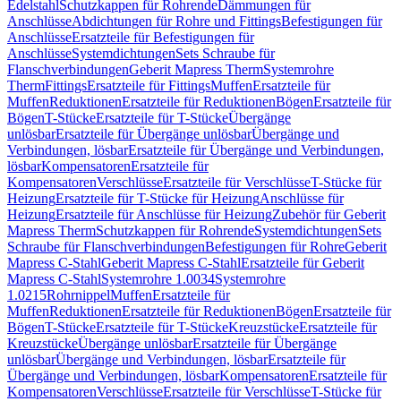
Edelstahl
Schutzkappen für Rohrende
Dämmungen für
Anschlüsse
Abdichtungen für Rohre und Fittings
Befestigungen für
Anschlüsse
Ersatzteile für Befestigungen für
Anschlüsse
Systemdichtungen
Sets Schraube für
Flanschverbindungen
Geberit Mapress Therm
Systemrohre
Therm
Fittings
Ersatzteile für Fittings
Muffen
Ersatzteile für
Muffen
Reduktionen
Ersatzteile für Reduktionen
Bögen
Ersatzteile für
Bögen
T-Stücke
Ersatzteile für T-Stücke
Übergänge
unlösbar
Ersatzteile für Übergänge unlösbar
Übergänge und
Verbindungen, lösbar
Ersatzteile für Übergänge und Verbindungen,
lösbar
Kompensatoren
Ersatzteile für
Kompensatoren
Verschlüsse
Ersatzteile für Verschlüsse
T-Stücke für
Heizung
Ersatzteile für T-Stücke für Heizung
Anschlüsse für
Heizung
Ersatzteile für Anschlüsse für Heizung
Zubehör für Geberit
Mapress Therm
Schutzkappen für Rohrende
Systemdichtungen
Sets
Schraube für Flanschverbindungen
Befestigungen für Rohre
Geberit
Mapress C-Stahl
Geberit Mapress C-Stahl
Ersatzteile für Geberit
Mapress C-Stahl
Systemrohre 1.0034
Systemrohre
1.0215
Rohrnippel
Muffen
Ersatzteile für
Muffen
Reduktionen
Ersatzteile für Reduktionen
Bögen
Ersatzteile für
Bögen
T-Stücke
Ersatzteile für T-Stücke
Kreuzstücke
Ersatzteile für
Kreuzstücke
Übergänge unlösbar
Ersatzteile für Übergänge
unlösbar
Übergänge und Verbindungen, lösbar
Ersatzteile für
Übergänge und Verbindungen, lösbar
Kompensatoren
Ersatzteile für
Kompensatoren
Verschlüsse
Ersatzteile für Verschlüsse
T-Stücke für