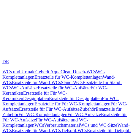
DE
WCs und Urinale
Geberit AquaClean Dusch-WCs
WC-
Komplettanlagen
Ersatzteile für WC-Komplettanlagen
Wand-
WCs
Ersatzteile für Wand-WCs
Stand-WCs
Ersatzteile für Stand-
WCs
WC-Aufsätze
Ersatzteile für WC-Aufsätze
Für WC-
Keramiken
Ersatzteile für Für WC-
Keramiken
Designplatten
Ersatzteile für Designplatten
Für WC-
Komplettanlagen
Ersatzteile für Für WC-Komplettanlagen
Für WC-
Aufsätze
Ersatzteile für Für WC-Aufsätze
Zubehör
Ersatzteile für
Zubehör
Für WC-Komplettanlagen
Für WC-Aufsätze
Ersatzteile für
Für WC-Aufsätze
Für WC-Aufsätze und WC-
Komplettanlagen
WCs
Verbrauchsmaterial
WCs und WC-Sitze
Wand-
WCs
Ersatzteile für Wand-WCs
Tiefspül-WCs
Ersatzteile für Tiefspül-