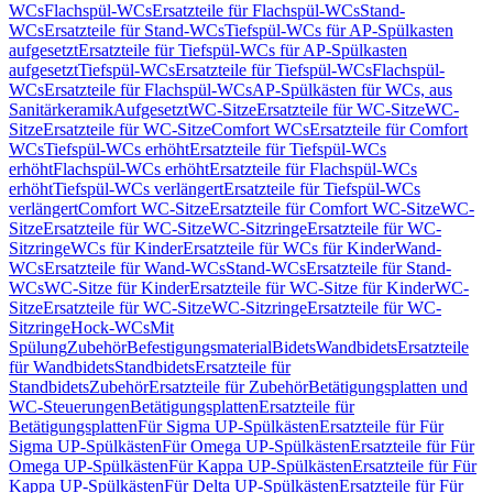
WCs
Flachspül-WCs
Ersatzteile für Flachspül-WCs
Stand-
WCs
Ersatzteile für Stand-WCs
Tiefspül-WCs für AP-Spülkasten
aufgesetzt
Ersatzteile für Tiefspül-WCs für AP-Spülkasten
aufgesetzt
Tiefspül-WCs
Ersatzteile für Tiefspül-WCs
Flachspül-
WCs
Ersatzteile für Flachspül-WCs
AP-Spülkästen für WCs, aus
Sanitärkeramik
Aufgesetzt
WC-Sitze
Ersatzteile für WC-Sitze
WC-
Sitze
Ersatzteile für WC-Sitze
Comfort WCs
Ersatzteile für Comfort
WCs
Tiefspül-WCs erhöht
Ersatzteile für Tiefspül-WCs
erhöht
Flachspül-WCs erhöht
Ersatzteile für Flachspül-WCs
erhöht
Tiefspül-WCs verlängert
Ersatzteile für Tiefspül-WCs
verlängert
Comfort WC-Sitze
Ersatzteile für Comfort WC-Sitze
WC-
Sitze
Ersatzteile für WC-Sitze
WC-Sitzringe
Ersatzteile für WC-
Sitzringe
WCs für Kinder
Ersatzteile für WCs für Kinder
Wand-
WCs
Ersatzteile für Wand-WCs
Stand-WCs
Ersatzteile für Stand-
WCs
WC-Sitze für Kinder
Ersatzteile für WC-Sitze für Kinder
WC-
Sitze
Ersatzteile für WC-Sitze
WC-Sitzringe
Ersatzteile für WC-
Sitzringe
Hock-WCs
Mit
Spülung
Zubehör
Befestigungsmaterial
Bidets
Wandbidets
Ersatzteile
für Wandbidets
Standbidets
Ersatzteile für
Standbidets
Zubehör
Ersatzteile für Zubehör
Betätigungsplatten und
WC-Steuerungen
Betätigungsplatten
Ersatzteile für
Betätigungsplatten
Für Sigma UP-Spülkästen
Ersatzteile für Für
Sigma UP-Spülkästen
Für Omega UP-Spülkästen
Ersatzteile für Für
Omega UP-Spülkästen
Für Kappa UP-Spülkästen
Ersatzteile für Für
Kappa UP-Spülkästen
Für Delta UP-Spülkästen
Ersatzteile für Für