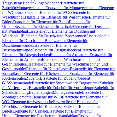
Tragsysteme
Beplankungen
Zubehör
Ersatzteile für
Zubehör
Montageelemente
Ersatzteile für Montageelemente
Elemente
für WCs
Ersatzteile für Elemente für WCs
Elemente für
Waschtische
Ersatzteile für Elemente für Waschtische
Elemente für
Bidets
Ersatzteile für Elemente für Bidets
Elemente für
Urinale
Ersatzteile für Elemente für Urinale
Elemente für Duschen
mit Wandablauf
Ersatzteile für Elemente für Duschen mit
Wandablauf
Elemente für Dusch- und Badewannen
Ersatzteile für
Elemente für Dusch- und Badewannen
Elemente für
Duschtrennwände
Ersatzteile für Elemente für
Duschtrennwände
Elemente für Ausgussbecken
Ersatzteile für
Elemente für Ausgussbecken
Elemente für Armaturen
Ersatzteile für
Elemente für Armaturen
Elemente für Waschmaschinen und
Geschirrspüler
Ersatzteile für Elemente für Waschmaschinen und
Geschirrspüler
Elemente für Konsollasten
Ersatzteile für Elemente für
Konsollasten
Elemente für Küchenspülen
Ersatzteile für Elemente für
Küchenspülen
Zubehör
Ersatzteile für Zubehör
Geberit
GIS
Systemwände
Ersatzteile für Systemwände
Tragsysteme
Zubehör
für Vorfertigung
Ersatzteile für Zubehör für Vorfertigung
Zubehör für
Schalldämmung
Beplankungen
Montageelemente
Ersatzteile für
Montageelemente
Elemente für WCs
Ersatzteile für Elemente für
WCs
Elemente für Waschtische
Ersatzteile für Elemente für
Waschtische
Elemente für Bidets
Ersatzteile für Elemente für
Bidets
Elemente für Urinale
Ersatzteile für Elemente für
Urinale
Elemente für Duschen mit Wandablauf
Ersatzteile für