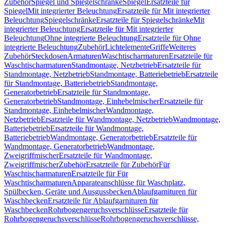
Zubehör
Spiegel und Spiegelschränke
Spiegel
Ersatzteile für
Spiegel
Mit integrierter Beleuchtung
Ersatzteile für Mit integrierter
Beleuchtung
Spiegelschränke
Ersatzteile für Spiegelschränke
Mit
integrierter Beleuchtung
Ersatzteile für Mit integrierter
Beleuchtung
Ohne integrierte Beleuchtung
Ersatzteile für Ohne
integrierte Beleuchtung
Zubehör
Lichtelemente
Griffe
Weiteres
Zubehör
Steckdosen
Armaturen
Waschtischarmaturen
Ersatzteile für
Waschtischarmaturen
Standmontage, Netzbetrieb
Ersatzteile für
Standmontage, Netzbetrieb
Standmontage, Batteriebetrieb
Ersatzteile
für Standmontage, Batteriebetrieb
Standmontage,
Generatorbetrieb
Ersatzteile für Standmontage,
Generatorbetrieb
Standmontage, Einhebelmischer
Ersatzteile für
Standmontage, Einhebelmischer
Wandmontage,
Netzbetrieb
Ersatzteile für Wandmontage, Netzbetrieb
Wandmontage,
Batteriebetrieb
Ersatzteile für Wandmontage,
Batteriebetrieb
Wandmontage, Generatorbetrieb
Ersatzteile für
Wandmontage, Generatorbetrieb
Wandmontage,
Zweigriffmischer
Ersatzteile für Wandmontage,
Zweigriffmischer
Zubehör
Ersatzteile für Zubehör
Für
Waschtischarmaturen
Ersatzteile für Für
Waschtischarmaturen
Apparateanschlüsse für Waschplatz,
Spülbecken, Geräte und Ausgussbecken
Ablaufgarnituren für
Waschbecken
Ersatzteile für Ablaufgarnituren für
Waschbecken
Rohrbogengeruchsverschlüsse
Ersatzteile für
Rohrbogengeruchsverschlüsse
Rohrbogengeruchsverschlüsse,