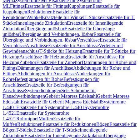
Mepla
Systemrohre ML
Ersatzteile für Systemrohre
ML
Fittings
Ersatzteile für Fittings
Kupplungen
Ersatzteile für
Kupplungen
Reduktionen
Ersatzteile für
Reduktionen
Winkel
Ersatzteile für Winkel
T-Stücke
Ersatzteile für T-
Stücke
Innenliegende Zirkulation
Ersatzteile für Innenliegende
Zirkulation
Übergänge unlösbar
Ersatzteile für Übergänge
unlösbar
Übergänge und Verbindungen, lösbar
Ersatzteile für
Übergänge und Verbindungen, lösbar
Verschlüsse
Ersatzteile für
Verschlüsse
Anschlüsse
Ersatzteile für Anschlüsse
Verteiler mit
Gewindeanschluss
T-Stücke für Heizung
Ersatzteile für T-Stücke für
Heizung
Anschlüsse für Heizung
Ersatzteile für Anschlüsse für
Heizung
Zubehör
Ersatzteile für Zubehör
Dämmungen für Rohre und
Fittings
Dämmungen für Anschlüsse
Abdichtungen für Rohre und
Fittings
Abdichtungen für Anschlüsse
Abdeckungen für
Rohre
Befestigungen für Rohre
Befestigungen für
Anschlüsse
Ersatzteile für Befestigungen für
Anschlüsse
Systemdichtungen
Sets Schraube für
Flanschverbindungen
Geberit Mapress Edelstahl
Geberit Mapress
Edelstahl
Ersatzteile für Geberit Mapress Edelstahl
Systemrohre
1.4401
Ersatzteile für Systemrohre 1.4401
Systemrohre
1.4521
Ersatzteile für Systemrohre
1.4521
Rohrnippel
Muffen
Ersatzteile für
Muffen
Reduktionen
Ersatzteile für Reduktionen
Bögen
Ersatzteile für
Bögen
T-Stücke
Ersatzteile für T-Stücke
Innenliegende
Zirkulation
Ersatzteile für Innenliegende Zirkulation
Übergänge