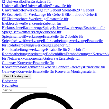
[2]
Universalkoffer
Ersatzteile für
Universalkoffer
Universalkoffer
Ersatzteile für
Universalkoffer
Werkzeuge für Geberit Silent-db20 / Geberit
PE
Ersatzteile für Werkzeuge für Geberit Silent-db20 / Geberit
PE
Elektroschweißwerkzeuge
Ersatzteile für
Elektroschweißwerkzeuge
Zubehör für
Elektroschweißwerkzeuge
Spiegelschweißwerkzeuge
Ersatzteile für
Spiegelschweißwerkzeuge
Zubehör für
Spiegelschweißwerkzeuge
Ersatzteile für Zubehör für
Spiegelschweißwerkzeuge
Rohrbearbeitungswerkzeuge
Ersatzteile
für Rohrbearbeitungswerkzeuge
Zubehör für
Rohrbearbeitungswerkzeuge
Ersatzteile für Zubehör für
Rohrbearbeitungswerkzeuge
Bedienhilfen
Fernbedienungen
Netzwerk
für Netzwerkkomponenten
Gateways
Ersatzteile für
Gateways
Konverter
Ersatzteile für
Konverter
Montagematerial
Geberit Connect
Gateways
Ersatzteile für
Gateways
Konverter
Ersatzteile für Konverter
Montagematerial
Produktkategorien
Badserien
Neuheiten