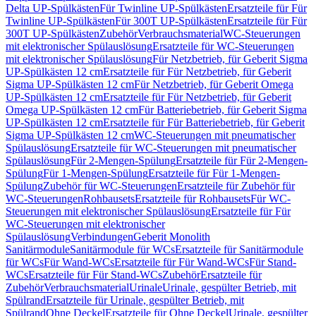
Delta UP-Spülkästen
Für Twinline UP-Spülkästen
Ersatzteile für Für
Twinline UP-Spülkästen
Für 300T UP-Spülkästen
Ersatzteile für Für
300T UP-Spülkästen
Zubehör
Verbrauchsmaterial
WC-Steuerungen
mit elektronischer Spülauslösung
Ersatzteile für WC-Steuerungen
mit elektronischer Spülauslösung
Für Netzbetrieb, für Geberit Sigma
UP-Spülkästen 12 cm
Ersatzteile für Für Netzbetrieb, für Geberit
Sigma UP-Spülkästen 12 cm
Für Netzbetrieb, für Geberit Omega
UP-Spülkästen 12 cm
Ersatzteile für Für Netzbetrieb, für Geberit
Omega UP-Spülkästen 12 cm
Für Batteriebetrieb, für Geberit Sigma
UP-Spülkästen 12 cm
Ersatzteile für Für Batteriebetrieb, für Geberit
Sigma UP-Spülkästen 12 cm
WC-Steuerungen mit pneumatischer
Spülauslösung
Ersatzteile für WC-Steuerungen mit pneumatischer
Spülauslösung
Für 2-Mengen-Spülung
Ersatzteile für Für 2-Mengen-
Spülung
Für 1-Mengen-Spülung
Ersatzteile für Für 1-Mengen-
Spülung
Zubehör für WC-Steuerungen
Ersatzteile für Zubehör für
WC-Steuerungen
Rohbausets
Ersatzteile für Rohbausets
Für WC-
Steuerungen mit elektronischer Spülauslösung
Ersatzteile für Für
WC-Steuerungen mit elektronischer
Spülauslösung
Verbindungen
Geberit Monolith
Sanitärmodule
Sanitärmodule für WCs
Ersatzteile für Sanitärmodule
für WCs
Für Wand-WCs
Ersatzteile für Für Wand-WCs
Für Stand-
WCs
Ersatzteile für Für Stand-WCs
Zubehör
Ersatzteile für
Zubehör
Verbrauchsmaterial
Urinale
Urinale, gespülter Betrieb, mit
Spülrand
Ersatzteile für Urinale, gespülter Betrieb, mit
Spülrand
Ohne Deckel
Ersatzteile für Ohne Deckel
Urinale, gespülter