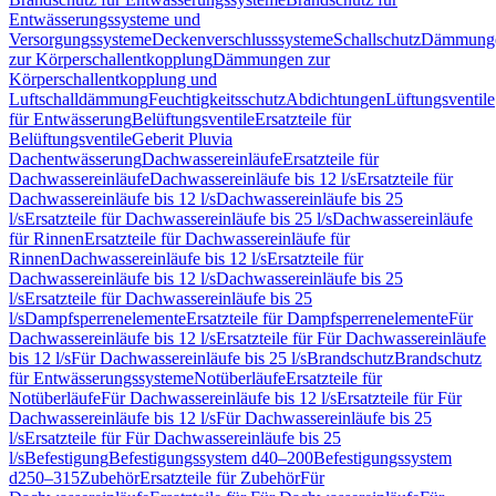
Entwässerungssysteme und
Versorgungssysteme
Deckenverschlusssysteme
Schallschutz
Dämmung
zur Körperschallentkopplung
Dämmungen zur
Körperschallentkopplung und
Luftschalldämmung
Feuchtigkeitsschutz
Abdichtungen
Lüftungsventile
für Entwässerung
Belüftungsventile
Ersatzteile für
Belüftungsventile
Geberit Pluvia
Dachentwässerung
Dachwassereinläufe
Ersatzteile für
Dachwassereinläufe
Dachwassereinläufe bis 12 l/s
Ersatzteile für
Dachwassereinläufe bis 12 l/s
Dachwassereinläufe bis 25
l/s
Ersatzteile für Dachwassereinläufe bis 25 l/s
Dachwassereinläufe
für Rinnen
Ersatzteile für Dachwassereinläufe für
Rinnen
Dachwassereinläufe bis 12 l/s
Ersatzteile für
Dachwassereinläufe bis 12 l/s
Dachwassereinläufe bis 25
l/s
Ersatzteile für Dachwassereinläufe bis 25
l/s
Dampfsperrenelemente
Ersatzteile für Dampfsperrenelemente
Für
Dachwassereinläufe bis 12 l/s
Ersatzteile für Für Dachwassereinläufe
bis 12 l/s
Für Dachwassereinläufe bis 25 l/s
Brandschutz
Brandschutz
für Entwässerungssysteme
Notüberläufe
Ersatzteile für
Notüberläufe
Für Dachwassereinläufe bis 12 l/s
Ersatzteile für Für
Dachwassereinläufe bis 12 l/s
Für Dachwassereinläufe bis 25
l/s
Ersatzteile für Für Dachwassereinläufe bis 25
l/s
Befestigung
Befestigungssystem d40–200
Befestigungssystem
d250–315
Zubehör
Ersatzteile für Zubehör
Für