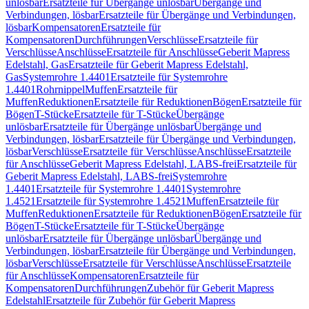
unlösbar
Ersatzteile für Übergänge unlösbar
Übergänge und
Verbindungen, lösbar
Ersatzteile für Übergänge und Verbindungen,
lösbar
Kompensatoren
Ersatzteile für
Kompensatoren
Durchführungen
Verschlüsse
Ersatzteile für
Verschlüsse
Anschlüsse
Ersatzteile für Anschlüsse
Geberit Mapress
Edelstahl, Gas
Ersatzteile für Geberit Mapress Edelstahl,
Gas
Systemrohre 1.4401
Ersatzteile für Systemrohre
1.4401
Rohrnippel
Muffen
Ersatzteile für
Muffen
Reduktionen
Ersatzteile für Reduktionen
Bögen
Ersatzteile für
Bögen
T-Stücke
Ersatzteile für T-Stücke
Übergänge
unlösbar
Ersatzteile für Übergänge unlösbar
Übergänge und
Verbindungen, lösbar
Ersatzteile für Übergänge und Verbindungen,
lösbar
Verschlüsse
Ersatzteile für Verschlüsse
Anschlüsse
Ersatzteile
für Anschlüsse
Geberit Mapress Edelstahl, LABS-frei
Ersatzteile für
Geberit Mapress Edelstahl, LABS-frei
Systemrohre
1.4401
Ersatzteile für Systemrohre 1.4401
Systemrohre
1.4521
Ersatzteile für Systemrohre 1.4521
Muffen
Ersatzteile für
Muffen
Reduktionen
Ersatzteile für Reduktionen
Bögen
Ersatzteile für
Bögen
T-Stücke
Ersatzteile für T-Stücke
Übergänge
unlösbar
Ersatzteile für Übergänge unlösbar
Übergänge und
Verbindungen, lösbar
Ersatzteile für Übergänge und Verbindungen,
lösbar
Verschlüsse
Ersatzteile für Verschlüsse
Anschlüsse
Ersatzteile
für Anschlüsse
Kompensatoren
Ersatzteile für
Kompensatoren
Durchführungen
Zubehör für Geberit Mapress
Edelstahl
Ersatzteile für Zubehör für Geberit Mapress