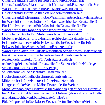
Unterschrank
Ersatzteile für Sets Handwaschbecken mit
Unterschrank
Sets Waschtisch mit Unterschrank
Ersatzteile für Sets
Waschtisch mit Unterschrank
Sets Möbelwaschtisch mit
Unterschrank
Ersatzteile für Sets Möbelwaschtisch mit
Unterschrank
Badezimmermöbel
Waschtischunterschränke
Ersatzteile
für Waschtischunterschränke
Für Handwaschbecken
Ersatzteile für
Für Handwaschbecken
Für Waschtische
Ersatzteile für Für
Waschtische
Für Doppelwaschtische
Ersatzteile für Für
Doppelwaschtische
Für Möbelwaschtische
Ersatzteile für Für
Möbelwaschtische
Für Eckhandwaschbecken
Ersatzteile für Für
Eckhandwaschbecken
Für Eckwaschtische
Ersatzteile für Für
Eckwaschtische
Waschtischplatten
Ersatzteile für
Waschtischplatten
Für Aufsatzwaschtisch Schalenform
Ersatzteile für
Für Aufsatzwaschtisch Schalenform
Für Aufsatzwaschtisch
rechteckig
Ersatzteile für Für Aufsatzwaschtisch
rechteckig
Seitenschränke
Ersatzteile für Seitenschränke
Niedrige
Seitenschränke
Ersatzteile für Niedrige
Seitenschränke
Hochschränke
Ersatzteile für
Hochschränke
Mittelhochschränke
Ersatzteile für
Mittelhochschränke
Hängeschränke
Ersatzteile für
Hängeschränke
Weitere Möbel
Ersatzteile für Weitere
Möbel
Wandablagen
Ersatzteile für Wandablagen
Zubehör
Ersatzteile
für Zubehör
Schubladeneinsätze und Ordnungsboxen
Handtuchhalter
und Handtuchhaken
Lichtelemente
Griffe
Sets
Füße
Magnettafeln
Steckdosen
Ersatzteile für Steckdosen
Weiteres