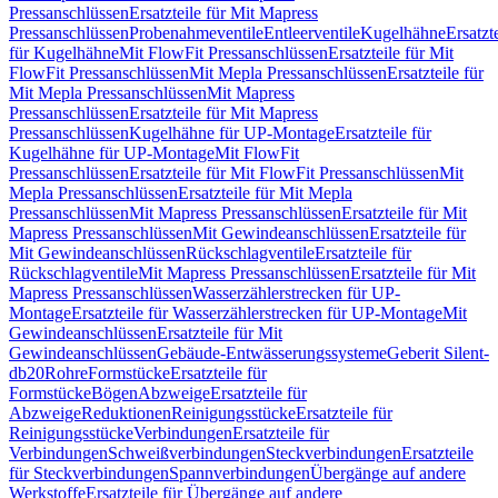
Pressanschlüssen
Ersatzteile für Mit Mapress
Pressanschlüssen
Probenahmeventile
Entleerventile
Kugelhähne
Ersatzt
für Kugelhähne
Mit FlowFit Pressanschlüssen
Ersatzteile für Mit
FlowFit Pressanschlüssen
Mit Mepla Pressanschlüssen
Ersatzteile für
Mit Mepla Pressanschlüssen
Mit Mapress
Pressanschlüssen
Ersatzteile für Mit Mapress
Pressanschlüssen
Kugelhähne für UP-Montage
Ersatzteile für
Kugelhähne für UP-Montage
Mit FlowFit
Pressanschlüssen
Ersatzteile für Mit FlowFit Pressanschlüssen
Mit
Mepla Pressanschlüssen
Ersatzteile für Mit Mepla
Pressanschlüssen
Mit Mapress Pressanschlüssen
Ersatzteile für Mit
Mapress Pressanschlüssen
Mit Gewindeanschlüssen
Ersatzteile für
Mit Gewindeanschlüssen
Rückschlagventile
Ersatzteile für
Rückschlagventile
Mit Mapress Pressanschlüssen
Ersatzteile für Mit
Mapress Pressanschlüssen
Wasserzählerstrecken für UP-
Montage
Ersatzteile für Wasserzählerstrecken für UP-Montage
Mit
Gewindeanschlüssen
Ersatzteile für Mit
Gewindeanschlüssen
Gebäude-Entwässerungssysteme
Geberit Silent-
db20
Rohre
Formstücke
Ersatzteile für
Formstücke
Bögen
Abzweige
Ersatzteile für
Abzweige
Reduktionen
Reinigungsstücke
Ersatzteile für
Reinigungsstücke
Verbindungen
Ersatzteile für
Verbindungen
Schweißverbindungen
Steckverbindungen
Ersatzteile
für Steckverbindungen
Spannverbindungen
Übergänge auf andere
Werkstoffe
Ersatzteile für Übergänge auf andere