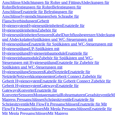
Anschlüsse
Abdichtungen für Rohre und Fittings
Abdeckungen für
Rohre
Befestigungen für Rohre
Befestigungen für
Anschlüsse
Ersatzteile für Befestigungen für
Anschlüsse
Systemdichtungen
Sets Schraube für
Flanschverbindungen
Geberit
Hygienesystem
Hygienespüleinheiten
Ersatzteile für
Hygienespüleinheiten
Zubehör für
Hygienespüleinheiten
Sensoren
Kabel
Durchflussbegrenzer
Abdeckung
und Abdeckplatten
Spülkästen und WC-Steuerungen mit
Hygienespülung
Ersatzteile für Spülkästen und WC-Steuerungen mit
Hygienespülung
UP-Spülkästen mit
Hygienespülung
Hygieneeinbaumodule
Ersatzteile für
Hygieneeinbaumodule
Zubehör für Spülkästen und WC-
Steuerungen mit Hygienespülung
Ersatzteile für Zubehör für
Spülkästen und WC-Steuerungen mit
Hygienespülung
Sensoren
Kabel
Netzteile
Ersatzteile für
Netzteile
Netzwerkkomponenten
Geberit Connect Zubehör für
Geberit Hygienesystem
Ersatzteile für Geberit Connect Zubehör für
Geberit Hygienesystem
Gateways
Ersatzteile für
Gateways
Konverter
Ersatzteile für
Konverter
Sensoren
Montagematerial
Rohrarmaturen
Geradsitzventile
Mi
Mapress Pressanschlüssen
Schrägsitzventile
Ersatzteile für
Schrägsitzventile
Mit FlowFit Pressanschlüssen
Ersatzteile für Mit
FlowFit Pressanschlüssen
Mit Mepla Pressanschlüssen
Ersatzteile für
Mit Mepla Pressanschlüssen
Mit Mapress