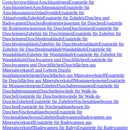
Geruchsverschlüsse
Anschlussbögen
Ersatzteile für
Anschlussbögen
Anschlussstutzen
Ersatzteile für
Anschlussstutzen
Ablaufventile
Ersatzteile für
Ablaufventile
Zubehör
Ersatzteile für Zubehör
Duschen und
Badewannen
Duschen
Bodenentwässerung für Duschen
Ersatzteile
für Bodenentwässerung für Duschen
Duschrinnen
Ersatzteile für
Duschrinnen
Zubehör für Duschrinnen
Ersatzteile für Zubehör für
Duschrinnen
Duschbodenabläufe
Ersatzteile für
Duschbodenabläufe
Zubehör für Duschbodenabläufe
Ersatzteile für
Zubehör für Duschbodenabläufe
Wandabläufe
Ersatzteile für
Wandabläufe
Zubehör für Wandabläufe
Ersatzteile für Zubehör für
Wandabläufe
Duschwannen und Duschflächen
Ersatzteile für
Duschwannen und Duschflächen
Duschflächen aus
Mineralwerkstoff und Geberit Duofix
Installationselemente
Duschflächen aus Mineralwerkstoff
Ersatzteile
für Duschflächen aus Mineralwerkstoff
Montageelemente
Ersatzteile
für Montageelemente
Zubehör
Duschabtrennungen
Ersatzteile für
Duschabtrennungen
Duschseitenwände für Walk-in-
Dusche
Ersatzteile für Duschseitenwände für Walk-in-
Dusche
Zubehör
Ersatzteile für Zubehör
Nischenablageboxen für
Duschen
Ersatzteile für Nischenablageboxen für
Duschen
Nischenablageboxen
Ersatzteile für
Nischenablageboxen
Zubehör
Badewannen
Badewannen aus
Mineralwerkstoff
Ersatzteile für Badewannen aus
Mineralwerkstoff
Badewannen für Babys
Ersatzteile für Badewannen