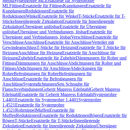
Mepla
Systemrohre ML
Ersatzteile für Systemrohre
ML
Fittings
Ersatzteile für Fittings
Kupplungen
Ersatzteile für
Kupplungen
Reduktionen
Ersatzteile für
Reduktionen
Winkel
Ersatzteile für Winkel
T-Stücke
Ersatzteile für T-
Stücke
Innenliegende Zirkulation
Ersatzteile für Innenliegende
Zirkulation
Übergänge unlösbar
Ersatzteile für Übergänge
unlösbar
Übergänge und Verbindungen, lösbar
Ersatzteile für
Übergänge und Verbindungen, lösbar
Verschlüsse
Ersatzteile für
Verschlüsse
Anschlüsse
Ersatzteile für Anschlüsse
Verteiler mit
Gewindeanschluss
T-Stücke für Heizung
Ersatzteile für T-Stücke für
Heizung
Anschlüsse für Heizung
Ersatzteile für Anschlüsse für
Heizung
Zubehör
Ersatzteile für Zubehör
Dämmungen für Rohre und
Fittings
Dämmungen für Anschlüsse
Abdichtungen für Rohre und
Fittings
Abdichtungen für Anschlüsse
Abdeckungen für
Rohre
Befestigungen für Rohre
Befestigungen für
Anschlüsse
Ersatzteile für Befestigungen für
Anschlüsse
Systemdichtungen
Sets Schraube für
Flanschverbindungen
Geberit Mapress Edelstahl
Geberit Mapress
Edelstahl
Ersatzteile für Geberit Mapress Edelstahl
Systemrohre
1.4401
Ersatzteile für Systemrohre 1.4401
Systemrohre
1.4521
Ersatzteile für Systemrohre
1.4521
Rohrnippel
Muffen
Ersatzteile für
Muffen
Reduktionen
Ersatzteile für Reduktionen
Bögen
Ersatzteile für
Bögen
T-Stücke
Ersatzteile für T-Stücke
Innenliegende
Zirkulation
Ersatzteile für Innenliegende Zirkulation
Übergänge