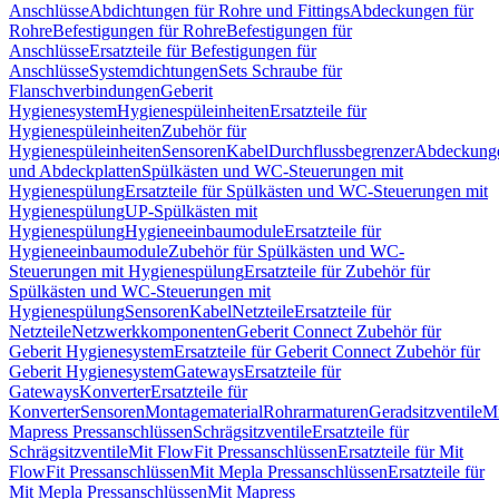
Anschlüsse
Abdichtungen für Rohre und Fittings
Abdeckungen für
Rohre
Befestigungen für Rohre
Befestigungen für
Anschlüsse
Ersatzteile für Befestigungen für
Anschlüsse
Systemdichtungen
Sets Schraube für
Flanschverbindungen
Geberit
Hygienesystem
Hygienespüleinheiten
Ersatzteile für
Hygienespüleinheiten
Zubehör für
Hygienespüleinheiten
Sensoren
Kabel
Durchflussbegrenzer
Abdeckung
und Abdeckplatten
Spülkästen und WC-Steuerungen mit
Hygienespülung
Ersatzteile für Spülkästen und WC-Steuerungen mit
Hygienespülung
UP-Spülkästen mit
Hygienespülung
Hygieneeinbaumodule
Ersatzteile für
Hygieneeinbaumodule
Zubehör für Spülkästen und WC-
Steuerungen mit Hygienespülung
Ersatzteile für Zubehör für
Spülkästen und WC-Steuerungen mit
Hygienespülung
Sensoren
Kabel
Netzteile
Ersatzteile für
Netzteile
Netzwerkkomponenten
Geberit Connect Zubehör für
Geberit Hygienesystem
Ersatzteile für Geberit Connect Zubehör für
Geberit Hygienesystem
Gateways
Ersatzteile für
Gateways
Konverter
Ersatzteile für
Konverter
Sensoren
Montagematerial
Rohrarmaturen
Geradsitzventile
Mi
Mapress Pressanschlüssen
Schrägsitzventile
Ersatzteile für
Schrägsitzventile
Mit FlowFit Pressanschlüssen
Ersatzteile für Mit
FlowFit Pressanschlüssen
Mit Mepla Pressanschlüssen
Ersatzteile für
Mit Mepla Pressanschlüssen
Mit Mapress