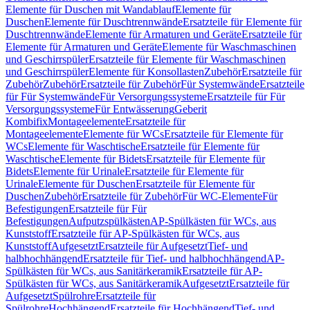
Elemente für Duschen mit Wandablauf
Elemente für
Duschen
Elemente für Duschtrennwände
Ersatzteile für Elemente für
Duschtrennwände
Elemente für Armaturen und Geräte
Ersatzteile für
Elemente für Armaturen und Geräte
Elemente für Waschmaschinen
und Geschirrspüler
Ersatzteile für Elemente für Waschmaschinen
und Geschirrspüler
Elemente für Konsollasten
Zubehör
Ersatzteile für
Zubehör
Zubehör
Ersatzteile für Zubehör
Für Systemwände
Ersatzteile
für Für Systemwände
Für Versorgungssysteme
Ersatzteile für Für
Versorgungssysteme
Für Entwässerung
Geberit
Kombifix
Montageelemente
Ersatzteile für
Montageelemente
Elemente für WCs
Ersatzteile für Elemente für
WCs
Elemente für Waschtische
Ersatzteile für Elemente für
Waschtische
Elemente für Bidets
Ersatzteile für Elemente für
Bidets
Elemente für Urinale
Ersatzteile für Elemente für
Urinale
Elemente für Duschen
Ersatzteile für Elemente für
Duschen
Zubehör
Ersatzteile für Zubehör
Für WC-Elemente
Für
Befestigungen
Ersatzteile für Für
Befestigungen
Aufputzspülkästen
AP-Spülkästen für WCs, aus
Kunststoff
Ersatzteile für AP-Spülkästen für WCs, aus
Kunststoff
Aufgesetzt
Ersatzteile für Aufgesetzt
Tief- und
halbhochhängend
Ersatzteile für Tief- und halbhochhängend
AP-
Spülkästen für WCs, aus Sanitärkeramik
Ersatzteile für AP-
Spülkästen für WCs, aus Sanitärkeramik
Aufgesetzt
Ersatzteile für
Aufgesetzt
Spülrohre
Ersatzteile für
Spülrohre
Hochhängend
Ersatzteile für Hochhängend
Tief- und