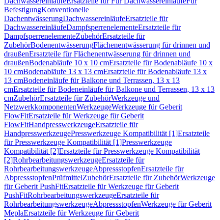
Dachwassereinläufe
Ersatzteile für Für Dachwassereinläufe
Für
Befestigung
Konventionelle
Dachentwässerung
Dachwassereinläufe
Ersatzteile für
Dachwassereinläufe
Dampfsperrenelemente
Ersatzteile für
Dampfsperrenelemente
Zubehör
Ersatzteile für
Zubehör
Bodenentwässerung
Flächenentwässerung für drinnen und
draußen
Ersatzteile für Flächenentwässerung für drinnen und
draußen
Bodenabläufe 10 x 10 cm
Ersatzteile für Bodenabläufe 10 x
10 cm
Bodenabläufe 13 x 13 cm
Ersatzteile für Bodenabläufe 13 x
13 cm
Bodeneinläufe für Balkone und Terrassen, 13 x 13
cm
Ersatzteile für Bodeneinläufe für Balkone und Terrassen, 13 x 13
cm
Zubehör
Ersatzteile für Zubehör
Werkzeuge und
Netzwerkkomponenten
Werkzeuge
Werkzeuge für Geberit
FlowFit
Ersatzteile für Werkzeuge für Geberit
FlowFit
Handpresswerkzeuge
Ersatzteile für
Handpresswerkzeuge
Presswerkzeuge Kompatibilität [1]
Ersatzteile
für Presswerkzeuge Kompatibilität [1]
Presswerkzeuge
Kompatibilität [2]
Ersatzteile für Presswerkzeuge Kompatibilität
[2]
Rohrbearbeitungswerkzeuge
Ersatzteile für
Rohrbearbeitungswerkzeuge
Abpressstopfen
Ersatzteile für
Abpressstopfen
Prüfmittel
Zubehör
Ersatzteile für Zubehör
Werkzeuge
für Geberit PushFit
Ersatzteile für Werkzeuge für Geberit
PushFit
Rohrbearbeitungswerkzeuge
Ersatzteile für
Rohrbearbeitungswerkzeuge
Abpressstopfen
Werkzeuge für Geberit
Mepla
Ersatzteile für Werkzeuge für Geberit