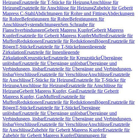
Heizung
Ersatzteile für T-Stücke für Heizung
Anschlüsse für
Heizung
Ersatzteile für Anschlüsse für Heizung
Zubehör für Geberit
Mapress C-Stahl
Abdichtungen für Rohre und Fittings
Abdeckungen
für Rohre
Befestigungen für Rohre
Befestigungen für
Anschlüsse
Systemdichtungen
Sets Schraube für
Flanschverbindungen
Geberit Mapress Kupfer
Geberit Mapress
Kupfer
Ersatzteile für Geberit Mapress Kupfer
Muffen
Ersatzteile für
Muffen
Reduktionen
Ersatzteile für Reduktionen
Bögen
Ersatzteile für
Bögen
T-Stücke
Ersatzteile für T-Stücke
Innenliegende
Zirkulation
Ersatzteile für Innenliegende
Zirkulation
Kreuzstücke
Ersatzteile für Kreuzstücke
Übergänge
unlösbar
Ersatzteile für Übergänge unlösbar
Übergänge und
Verbindungen, lösbar
Ersatzteile für Übergänge und Verbindungen,
lösbar
Verschlüsse
Ersatzteile für Verschlüsse
Anschlüsse
Ersatzteile
für Anschlüsse
T-Stücke für Heizung
Ersatzteile für T-Stücke für
Heizung
Anschlüsse für Heizung
Ersatzteile für Anschlüsse für
Heizung
Geberit Mapress Kupfer, Gas
Ersatzteile für Geberit
Mapress Kupfer, Gas
Muffen
Ersatzteile für
Muffen
Reduktionen
Ersatzteile für Reduktionen
Bögen
Ersatzteile für
Bögen
T-Stücke
Ersatzteile für T-Stücke
Übergänge
unlösbar
Ersatzteile für Übergänge unlösbar
Übergänge und
Verbindungen, lösbar
Ersatzteile für Übergänge und Verbindungen,
lösbar
Verschlüsse
Ersatzteile für Verschlüsse
Anschlüsse
Ersatzteile
für Anschlüsse
Zubehör für Geberit Mapress Kupfer
Ersatzteile für
Zubehör für Geberit Mapress Kupfer
Dämmungen für