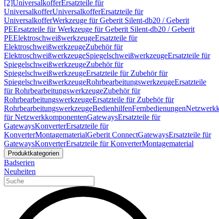
[2]
Universalkoffer
Ersatzteile für
Universalkoffer
Universalkoffer
Ersatzteile für
Universalkoffer
Werkzeuge für Geberit Silent-db20 / Geberit
PE
Ersatzteile für Werkzeuge für Geberit Silent-db20 / Geberit
PE
Elektroschweißwerkzeuge
Ersatzteile für
Elektroschweißwerkzeuge
Zubehör für
Elektroschweißwerkzeuge
Spiegelschweißwerkzeuge
Ersatzteile für
Spiegelschweißwerkzeuge
Zubehör für
Spiegelschweißwerkzeuge
Ersatzteile für Zubehör für
Spiegelschweißwerkzeuge
Rohrbearbeitungswerkzeuge
Ersatzteile
für Rohrbearbeitungswerkzeuge
Zubehör für
Rohrbearbeitungswerkzeuge
Ersatzteile für Zubehör für
Rohrbearbeitungswerkzeuge
Bedienhilfen
Fernbedienungen
Netzwerk
für Netzwerkkomponenten
Gateways
Ersatzteile für
Gateways
Konverter
Ersatzteile für
Konverter
Montagematerial
Geberit Connect
Gateways
Ersatzteile für
Gateways
Konverter
Ersatzteile für Konverter
Montagematerial
Produktkategorien
Badserien
Neuheiten