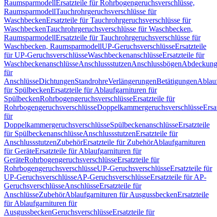
Raumsparmodell
Ersatzteile für Rohrbogengeruchsverschlüsse,
Raumsparmodell
Tauchrohrgeruchsverschlüsse für
Waschbecken
Ersatzteile für Tauchrohrgeruchsverschlüsse für
Waschbecken
Tauchrohrgeruchsverschlüsse für Waschbecken,
Raumsparmodell
Ersatzteile für Tauchrohrgeruchsverschlüsse für
Waschbecken, Raumsparmodell
UP-Geruchsverschlüsse
Ersatzteile
für UP-Geruchsverschlüsse
Waschbeckenanschlüsse
Ersatzteile für
Waschbeckenanschlüsse
Anschlussstutzen
Anschlussbögen
Abdeckung
für
Anschlüsse
Dichtungen
Standrohre
Verlängerungen
Betätigungen
Ablauf
für Spülbecken
Ersatzteile für Ablaufgarnituren für
Spülbecken
Rohrbogengeruchsverschlüsse
Ersatzteile für
Rohrbogengeruchsverschlüsse
Doppelkammergeruchsverschlüsse
Ersa
für
Doppelkammergeruchsverschlüsse
Spülbeckenanschlüsse
Ersatzteile
für Spülbeckenanschlüsse
Anschlussstutzen
Ersatzteile für
Anschlussstutzen
Zubehör
Ersatzteile für Zubehör
Ablaufgarnituren
für Geräte
Ersatzteile für Ablaufgarnituren für
Geräte
Rohrbogengeruchsverschlüsse
Ersatzteile für
Rohrbogengeruchsverschlüsse
UP-Geruchsverschlüsse
Ersatzteile für
UP-Geruchsverschlüsse
AP-Geruchsverschlüsse
Ersatzteile für AP-
Geruchsverschlüsse
Anschlüsse
Ersatzteile für
Anschlüsse
Zubehör
Ablaufgarnituren für Ausgussbecken
Ersatzteile
für Ablaufgarnituren für
Ausgussbecken
Geruchsverschlüsse
Ersatzteile für