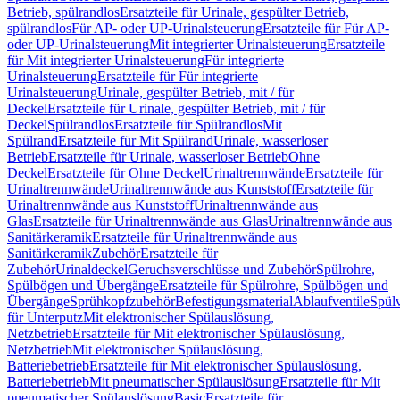
Betrieb, spülrandlos
Ersatzteile für Urinale, gespülter Betrieb,
spülrandlos
Für AP- oder UP-Urinalsteuerung
Ersatzteile für Für AP-
oder UP-Urinalsteuerung
Mit integrierter Urinalsteuerung
Ersatzteile
für Mit integrierter Urinalsteuerung
Für integrierte
Urinalsteuerung
Ersatzteile für Für integrierte
Urinalsteuerung
Urinale, gespülter Betrieb, mit / für
Deckel
Ersatzteile für Urinale, gespülter Betrieb, mit / für
Deckel
Spülrandlos
Ersatzteile für Spülrandlos
Mit
Spülrand
Ersatzteile für Mit Spülrand
Urinale, wasserloser
Betrieb
Ersatzteile für Urinale, wasserloser Betrieb
Ohne
Deckel
Ersatzteile für Ohne Deckel
Urinaltrennwände
Ersatzteile für
Urinaltrennwände
Urinaltrennwände aus Kunststoff
Ersatzteile für
Urinaltrennwände aus Kunststoff
Urinaltrennwände aus
Glas
Ersatzteile für Urinaltrennwände aus Glas
Urinaltrennwände aus
Sanitärkeramik
Ersatzteile für Urinaltrennwände aus
Sanitärkeramik
Zubehör
Ersatzteile für
Zubehör
Urinaldeckel
Geruchsverschlüsse und Zubehör
Spülrohre,
Spülbögen und Übergänge
Ersatzteile für Spülrohre, Spülbögen und
Übergänge
Sprühkopfzubehör
Befestigungsmaterial
Ablaufventile
Spülv
für Unterputz
Mit elektronischer Spülauslösung,
Netzbetrieb
Ersatzteile für Mit elektronischer Spülauslösung,
Netzbetrieb
Mit elektronischer Spülauslösung,
Batteriebetrieb
Ersatzteile für Mit elektronischer Spülauslösung,
Batteriebetrieb
Mit pneumatischer Spülauslösung
Ersatzteile für Mit
pneumatischer Spülauslösung
Basic
Ersatzteile für