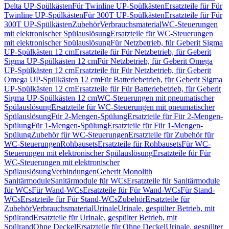
Delta UP-Spülkästen
Für Twinline UP-Spülkästen
Ersatzteile für Für
Twinline UP-Spülkästen
Für 300T UP-Spülkästen
Ersatzteile für Für
300T UP-Spülkästen
Zubehör
Verbrauchsmaterial
WC-Steuerungen
mit elektronischer Spülauslösung
Ersatzteile für WC-Steuerungen
mit elektronischer Spülauslösung
Für Netzbetrieb, für Geberit Sigma
UP-Spülkästen 12 cm
Ersatzteile für Für Netzbetrieb, für Geberit
Sigma UP-Spülkästen 12 cm
Für Netzbetrieb, für Geberit Omega
UP-Spülkästen 12 cm
Ersatzteile für Für Netzbetrieb, für Geberit
Omega UP-Spülkästen 12 cm
Für Batteriebetrieb, für Geberit Sigma
UP-Spülkästen 12 cm
Ersatzteile für Für Batteriebetrieb, für Geberit
Sigma UP-Spülkästen 12 cm
WC-Steuerungen mit pneumatischer
Spülauslösung
Ersatzteile für WC-Steuerungen mit pneumatischer
Spülauslösung
Für 2-Mengen-Spülung
Ersatzteile für Für 2-Mengen-
Spülung
Für 1-Mengen-Spülung
Ersatzteile für Für 1-Mengen-
Spülung
Zubehör für WC-Steuerungen
Ersatzteile für Zubehör für
WC-Steuerungen
Rohbausets
Ersatzteile für Rohbausets
Für WC-
Steuerungen mit elektronischer Spülauslösung
Ersatzteile für Für
WC-Steuerungen mit elektronischer
Spülauslösung
Verbindungen
Geberit Monolith
Sanitärmodule
Sanitärmodule für WCs
Ersatzteile für Sanitärmodule
für WCs
Für Wand-WCs
Ersatzteile für Für Wand-WCs
Für Stand-
WCs
Ersatzteile für Für Stand-WCs
Zubehör
Ersatzteile für
Zubehör
Verbrauchsmaterial
Urinale
Urinale, gespülter Betrieb, mit
Spülrand
Ersatzteile für Urinale, gespülter Betrieb, mit
Spülrand
Ohne Deckel
Ersatzteile für Ohne Deckel
Urinale, gespülter