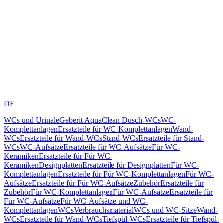
DE
WCs und Urinale
Geberit AquaClean Dusch-WCs
WC-
Komplettanlagen
Ersatzteile für WC-Komplettanlagen
Wand-
WCs
Ersatzteile für Wand-WCs
Stand-WCs
Ersatzteile für Stand-
WCs
WC-Aufsätze
Ersatzteile für WC-Aufsätze
Für WC-
Keramiken
Ersatzteile für Für WC-
Keramiken
Designplatten
Ersatzteile für Designplatten
Für WC-
Komplettanlagen
Ersatzteile für Für WC-Komplettanlagen
Für WC-
Aufsätze
Ersatzteile für Für WC-Aufsätze
Zubehör
Ersatzteile für
Zubehör
Für WC-Komplettanlagen
Für WC-Aufsätze
Ersatzteile für
Für WC-Aufsätze
Für WC-Aufsätze und WC-
Komplettanlagen
WCs
Verbrauchsmaterial
WCs und WC-Sitze
Wand-
WCs
Ersatzteile für Wand-WCs
Tiefspül-WCs
Ersatzteile für Tiefspül-