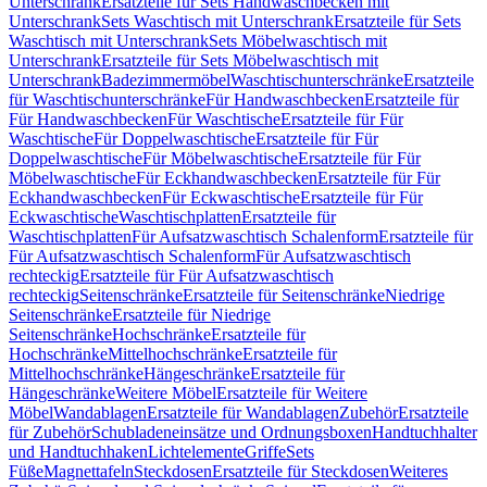
Unterschrank
Ersatzteile für Sets Handwaschbecken mit
Unterschrank
Sets Waschtisch mit Unterschrank
Ersatzteile für Sets
Waschtisch mit Unterschrank
Sets Möbelwaschtisch mit
Unterschrank
Ersatzteile für Sets Möbelwaschtisch mit
Unterschrank
Badezimmermöbel
Waschtischunterschränke
Ersatzteile
für Waschtischunterschränke
Für Handwaschbecken
Ersatzteile für
Für Handwaschbecken
Für Waschtische
Ersatzteile für Für
Waschtische
Für Doppelwaschtische
Ersatzteile für Für
Doppelwaschtische
Für Möbelwaschtische
Ersatzteile für Für
Möbelwaschtische
Für Eckhandwaschbecken
Ersatzteile für Für
Eckhandwaschbecken
Für Eckwaschtische
Ersatzteile für Für
Eckwaschtische
Waschtischplatten
Ersatzteile für
Waschtischplatten
Für Aufsatzwaschtisch Schalenform
Ersatzteile für
Für Aufsatzwaschtisch Schalenform
Für Aufsatzwaschtisch
rechteckig
Ersatzteile für Für Aufsatzwaschtisch
rechteckig
Seitenschränke
Ersatzteile für Seitenschränke
Niedrige
Seitenschränke
Ersatzteile für Niedrige
Seitenschränke
Hochschränke
Ersatzteile für
Hochschränke
Mittelhochschränke
Ersatzteile für
Mittelhochschränke
Hängeschränke
Ersatzteile für
Hängeschränke
Weitere Möbel
Ersatzteile für Weitere
Möbel
Wandablagen
Ersatzteile für Wandablagen
Zubehör
Ersatzteile
für Zubehör
Schubladeneinsätze und Ordnungsboxen
Handtuchhalter
und Handtuchhaken
Lichtelemente
Griffe
Sets
Füße
Magnettafeln
Steckdosen
Ersatzteile für Steckdosen
Weiteres