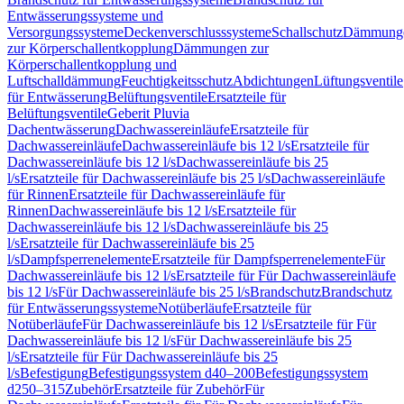
Entwässerungssysteme und
Versorgungssysteme
Deckenverschlusssysteme
Schallschutz
Dämmung
zur Körperschallentkopplung
Dämmungen zur
Körperschallentkopplung und
Luftschalldämmung
Feuchtigkeitsschutz
Abdichtungen
Lüftungsventile
für Entwässerung
Belüftungsventile
Ersatzteile für
Belüftungsventile
Geberit Pluvia
Dachentwässerung
Dachwassereinläufe
Ersatzteile für
Dachwassereinläufe
Dachwassereinläufe bis 12 l/s
Ersatzteile für
Dachwassereinläufe bis 12 l/s
Dachwassereinläufe bis 25
l/s
Ersatzteile für Dachwassereinläufe bis 25 l/s
Dachwassereinläufe
für Rinnen
Ersatzteile für Dachwassereinläufe für
Rinnen
Dachwassereinläufe bis 12 l/s
Ersatzteile für
Dachwassereinläufe bis 12 l/s
Dachwassereinläufe bis 25
l/s
Ersatzteile für Dachwassereinläufe bis 25
l/s
Dampfsperrenelemente
Ersatzteile für Dampfsperrenelemente
Für
Dachwassereinläufe bis 12 l/s
Ersatzteile für Für Dachwassereinläufe
bis 12 l/s
Für Dachwassereinläufe bis 25 l/s
Brandschutz
Brandschutz
für Entwässerungssysteme
Notüberläufe
Ersatzteile für
Notüberläufe
Für Dachwassereinläufe bis 12 l/s
Ersatzteile für Für
Dachwassereinläufe bis 12 l/s
Für Dachwassereinläufe bis 25
l/s
Ersatzteile für Für Dachwassereinläufe bis 25
l/s
Befestigung
Befestigungssystem d40–200
Befestigungssystem
d250–315
Zubehör
Ersatzteile für Zubehör
Für