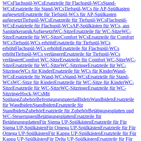
WCs
Flachspül-WCs
Ersatzteile für Flachspül-WCs
Stand-
WCs
Ersatzteile für Stand-WCs
Tiefspül-WCs für AP-Spülkasten
aufgesetzt
Ersatzteile für Tiefspül-WCs für AP-Spülkasten
aufgesetzt
Tiefspül-WCs
Ersatzteile für Tiefspül-WCs
Flachspül-
WCs
Ersatzteile für Flachspül-WCs
AP-Spülkästen für WCs, aus
Sanitärkeramik
Aufgesetzt
WC-Sitze
Ersatzteile für WC-Sitze
WC-
Sitze
Ersatzteile für WC-Sitze
Comfort WCs
Ersatzteile für Comfort
WCs
Tiefspül-WCs erhöht
Ersatzteile für Tiefspül-WCs
erhöht
Flachspül-WCs erhöht
Ersatzteile für Flachspül-WCs
erhöht
Tiefspül-WCs verlängert
Ersatzteile für Tiefspül-WCs
verlängert
Comfort WC-Sitze
Ersatzteile für Comfort WC-Sitze
WC-
Sitze
Ersatzteile für WC-Sitze
WC-Sitzringe
Ersatzteile für WC-
Sitzringe
WCs für Kinder
Ersatzteile für WCs für Kinder
Wand-
WCs
Ersatzteile für Wand-WCs
Stand-WCs
Ersatzteile für Stand-
WCs
WC-Sitze für Kinder
Ersatzteile für WC-Sitze für Kinder
WC-
Sitze
Ersatzteile für WC-Sitze
WC-Sitzringe
Ersatzteile für WC-
Sitzringe
Hock-WCs
Mit
Spülung
Zubehör
Befestigungsmaterial
Bidets
Wandbidets
Ersatzteile
für Wandbidets
Standbidets
Ersatzteile für
Standbidets
Zubehör
Ersatzteile für Zubehör
Betätigungsplatten und
WC-Steuerungen
Betätigungsplatten
Ersatzteile für
Betätigungsplatten
Für Sigma UP-Spülkästen
Ersatzteile für Für
Sigma UP-Spülkästen
Für Omega UP-Spülkästen
Ersatzteile für Für
Omega UP-Spülkästen
Für Kappa UP-Spülkästen
Ersatzteile für Für
Kappa UP-Spülkästen
Für Delta UP-Spülkästen
Ersatzteile für Für