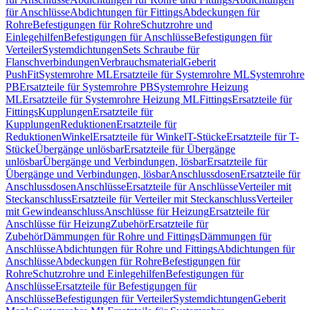
für Anschlüsse
Abdichtungen für Fittings
Abdeckungen für
Rohre
Befestigungen für Rohre
Schutzrohre und
Einlegehilfen
Befestigungen für Anschlüsse
Befestigungen für
Verteiler
Systemdichtungen
Sets Schraube für
Flanschverbindungen
Verbrauchsmaterial
Geberit
PushFit
Systemrohre ML
Ersatzteile für Systemrohre ML
Systemrohre
PB
Ersatzteile für Systemrohre PB
Systemrohre Heizung
ML
Ersatzteile für Systemrohre Heizung ML
Fittings
Ersatzteile für
Fittings
Kupplungen
Ersatzteile für
Kupplungen
Reduktionen
Ersatzteile für
Reduktionen
Winkel
Ersatzteile für Winkel
T-Stücke
Ersatzteile für T-
Stücke
Übergänge unlösbar
Ersatzteile für Übergänge
unlösbar
Übergänge und Verbindungen, lösbar
Ersatzteile für
Übergänge und Verbindungen, lösbar
Anschlussdosen
Ersatzteile für
Anschlussdosen
Anschlüsse
Ersatzteile für Anschlüsse
Verteiler mit
Steckanschluss
Ersatzteile für Verteiler mit Steckanschluss
Verteiler
mit Gewindeanschluss
Anschlüsse für Heizung
Ersatzteile für
Anschlüsse für Heizung
Zubehör
Ersatzteile für
Zubehör
Dämmungen für Rohre und Fittings
Dämmungen für
Anschlüsse
Abdichtungen für Rohre und Fittings
Abdichtungen für
Anschlüsse
Abdeckungen für Rohre
Befestigungen für
Rohre
Schutzrohre und Einlegehilfen
Befestigungen für
Anschlüsse
Ersatzteile für Befestigungen für
Anschlüsse
Befestigungen für Verteiler
Systemdichtungen
Geberit