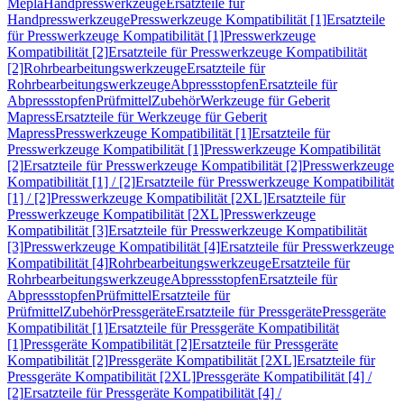
Mepla
Handpresswerkzeuge
Ersatzteile für
Handpresswerkzeuge
Presswerkzeuge Kompatibilität [1]
Ersatzteile
für Presswerkzeuge Kompatibilität [1]
Presswerkzeuge
Kompatibilität [2]
Ersatzteile für Presswerkzeuge Kompatibilität
[2]
Rohrbearbeitungswerkzeuge
Ersatzteile für
Rohrbearbeitungswerkzeuge
Abpressstopfen
Ersatzteile für
Abpressstopfen
Prüfmittel
Zubehör
Werkzeuge für Geberit
Mapress
Ersatzteile für Werkzeuge für Geberit
Mapress
Presswerkzeuge Kompatibilität [1]
Ersatzteile für
Presswerkzeuge Kompatibilität [1]
Presswerkzeuge Kompatibilität
[2]
Ersatzteile für Presswerkzeuge Kompatibilität [2]
Presswerkzeuge
Kompatibilität [1] / [2]
Ersatzteile für Presswerkzeuge Kompatibilität
[1] / [2]
Presswerkzeuge Kompatibilität [2XL]
Ersatzteile für
Presswerkzeuge Kompatibilität [2XL]
Presswerkzeuge
Kompatibilität [3]
Ersatzteile für Presswerkzeuge Kompatibilität
[3]
Presswerkzeuge Kompatibilität [4]
Ersatzteile für Presswerkzeuge
Kompatibilität [4]
Rohrbearbeitungswerkzeuge
Ersatzteile für
Rohrbearbeitungswerkzeuge
Abpressstopfen
Ersatzteile für
Abpressstopfen
Prüfmittel
Ersatzteile für
Prüfmittel
Zubehör
Pressgeräte
Ersatzteile für Pressgeräte
Pressgeräte
Kompatibilität [1]
Ersatzteile für Pressgeräte Kompatibilität
[1]
Pressgeräte Kompatibilität [2]
Ersatzteile für Pressgeräte
Kompatibilität [2]
Pressgeräte Kompatibilität [2XL]
Ersatzteile für
Pressgeräte Kompatibilität [2XL]
Pressgeräte Kompatibilität [4] /
[2]
Ersatzteile für Pressgeräte Kompatibilität [4] /