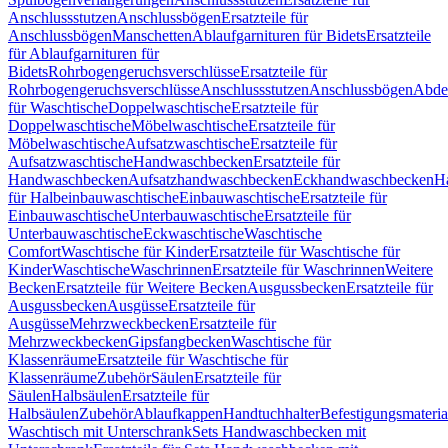
Anschlussstutzen
Anschlussbögen
Ersatzteile für
Anschlussbögen
Manschetten
Ablaufgarnituren für Bidets
Ersatzteile
für Ablaufgarnituren für
Bidets
Rohrbogengeruchsverschlüsse
Ersatzteile für
Rohrbogengeruchsverschlüsse
Anschlussstutzen
Anschlussbögen
Abde
für Waschtische
Doppelwaschtische
Ersatzteile für
Doppelwaschtische
Möbelwaschtische
Ersatzteile für
Möbelwaschtische
Aufsatzwaschtische
Ersatzteile für
Aufsatzwaschtische
Handwaschbecken
Ersatzteile für
Handwaschbecken
Aufsatzhandwaschbecken
Eckhandwaschbecken
H
für Halbeinbauwaschtische
Einbauwaschtische
Ersatzteile für
Einbauwaschtische
Unterbauwaschtische
Ersatzteile für
Unterbauwaschtische
Eckwaschtische
Waschtische
Comfort
Waschtische für Kinder
Ersatzteile für Waschtische für
Kinder
Waschtische
Waschrinnen
Ersatzteile für Waschrinnen
Weitere
Becken
Ersatzteile für Weitere Becken
Ausgussbecken
Ersatzteile für
Ausgussbecken
Ausgüsse
Ersatzteile für
Ausgüsse
Mehrzweckbecken
Ersatzteile für
Mehrzweckbecken
Gipsfangbecken
Waschtische für
Klassenräume
Ersatzteile für Waschtische für
Klassenräume
Zubehör
Säulen
Ersatzteile für
Säulen
Halbsäulen
Ersatzteile für
Halbsäulen
Zubehör
Ablaufkappen
Handtuchhalter
Befestigungsmateria
Waschtisch mit Unterschrank
Sets Handwaschbecken mit