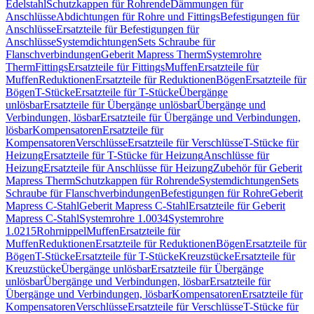
Edelstahl
Schutzkappen für Rohrende
Dämmungen für
Anschlüsse
Abdichtungen für Rohre und Fittings
Befestigungen für
Anschlüsse
Ersatzteile für Befestigungen für
Anschlüsse
Systemdichtungen
Sets Schraube für
Flanschverbindungen
Geberit Mapress Therm
Systemrohre
Therm
Fittings
Ersatzteile für Fittings
Muffen
Ersatzteile für
Muffen
Reduktionen
Ersatzteile für Reduktionen
Bögen
Ersatzteile für
Bögen
T-Stücke
Ersatzteile für T-Stücke
Übergänge
unlösbar
Ersatzteile für Übergänge unlösbar
Übergänge und
Verbindungen, lösbar
Ersatzteile für Übergänge und Verbindungen,
lösbar
Kompensatoren
Ersatzteile für
Kompensatoren
Verschlüsse
Ersatzteile für Verschlüsse
T-Stücke für
Heizung
Ersatzteile für T-Stücke für Heizung
Anschlüsse für
Heizung
Ersatzteile für Anschlüsse für Heizung
Zubehör für Geberit
Mapress Therm
Schutzkappen für Rohrende
Systemdichtungen
Sets
Schraube für Flanschverbindungen
Befestigungen für Rohre
Geberit
Mapress C-Stahl
Geberit Mapress C-Stahl
Ersatzteile für Geberit
Mapress C-Stahl
Systemrohre 1.0034
Systemrohre
1.0215
Rohrnippel
Muffen
Ersatzteile für
Muffen
Reduktionen
Ersatzteile für Reduktionen
Bögen
Ersatzteile für
Bögen
T-Stücke
Ersatzteile für T-Stücke
Kreuzstücke
Ersatzteile für
Kreuzstücke
Übergänge unlösbar
Ersatzteile für Übergänge
unlösbar
Übergänge und Verbindungen, lösbar
Ersatzteile für
Übergänge und Verbindungen, lösbar
Kompensatoren
Ersatzteile für
Kompensatoren
Verschlüsse
Ersatzteile für Verschlüsse
T-Stücke für