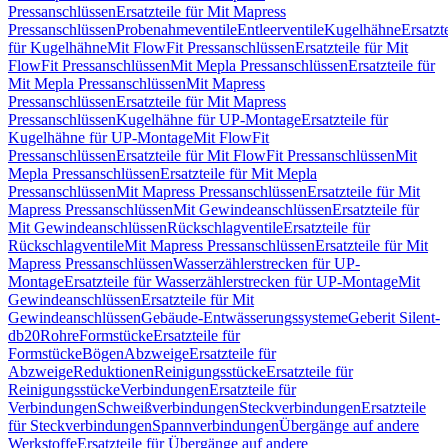
Pressanschlüssen
Ersatzteile für Mit Mapress
Pressanschlüssen
Probenahmeventile
Entleerventile
Kugelhähne
Ersatzt
für Kugelhähne
Mit FlowFit Pressanschlüssen
Ersatzteile für Mit
FlowFit Pressanschlüssen
Mit Mepla Pressanschlüssen
Ersatzteile für
Mit Mepla Pressanschlüssen
Mit Mapress
Pressanschlüssen
Ersatzteile für Mit Mapress
Pressanschlüssen
Kugelhähne für UP-Montage
Ersatzteile für
Kugelhähne für UP-Montage
Mit FlowFit
Pressanschlüssen
Ersatzteile für Mit FlowFit Pressanschlüssen
Mit
Mepla Pressanschlüssen
Ersatzteile für Mit Mepla
Pressanschlüssen
Mit Mapress Pressanschlüssen
Ersatzteile für Mit
Mapress Pressanschlüssen
Mit Gewindeanschlüssen
Ersatzteile für
Mit Gewindeanschlüssen
Rückschlagventile
Ersatzteile für
Rückschlagventile
Mit Mapress Pressanschlüssen
Ersatzteile für Mit
Mapress Pressanschlüssen
Wasserzählerstrecken für UP-
Montage
Ersatzteile für Wasserzählerstrecken für UP-Montage
Mit
Gewindeanschlüssen
Ersatzteile für Mit
Gewindeanschlüssen
Gebäude-Entwässerungssysteme
Geberit Silent-
db20
Rohre
Formstücke
Ersatzteile für
Formstücke
Bögen
Abzweige
Ersatzteile für
Abzweige
Reduktionen
Reinigungsstücke
Ersatzteile für
Reinigungsstücke
Verbindungen
Ersatzteile für
Verbindungen
Schweißverbindungen
Steckverbindungen
Ersatzteile
für Steckverbindungen
Spannverbindungen
Übergänge auf andere
Werkstoffe
Ersatzteile für Übergänge auf andere