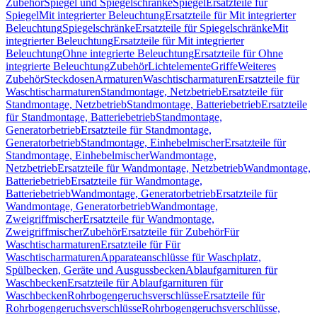
Zubehör
Spiegel und Spiegelschränke
Spiegel
Ersatzteile für
Spiegel
Mit integrierter Beleuchtung
Ersatzteile für Mit integrierter
Beleuchtung
Spiegelschränke
Ersatzteile für Spiegelschränke
Mit
integrierter Beleuchtung
Ersatzteile für Mit integrierter
Beleuchtung
Ohne integrierte Beleuchtung
Ersatzteile für Ohne
integrierte Beleuchtung
Zubehör
Lichtelemente
Griffe
Weiteres
Zubehör
Steckdosen
Armaturen
Waschtischarmaturen
Ersatzteile für
Waschtischarmaturen
Standmontage, Netzbetrieb
Ersatzteile für
Standmontage, Netzbetrieb
Standmontage, Batteriebetrieb
Ersatzteile
für Standmontage, Batteriebetrieb
Standmontage,
Generatorbetrieb
Ersatzteile für Standmontage,
Generatorbetrieb
Standmontage, Einhebelmischer
Ersatzteile für
Standmontage, Einhebelmischer
Wandmontage,
Netzbetrieb
Ersatzteile für Wandmontage, Netzbetrieb
Wandmontage,
Batteriebetrieb
Ersatzteile für Wandmontage,
Batteriebetrieb
Wandmontage, Generatorbetrieb
Ersatzteile für
Wandmontage, Generatorbetrieb
Wandmontage,
Zweigriffmischer
Ersatzteile für Wandmontage,
Zweigriffmischer
Zubehör
Ersatzteile für Zubehör
Für
Waschtischarmaturen
Ersatzteile für Für
Waschtischarmaturen
Apparateanschlüsse für Waschplatz,
Spülbecken, Geräte und Ausgussbecken
Ablaufgarnituren für
Waschbecken
Ersatzteile für Ablaufgarnituren für
Waschbecken
Rohrbogengeruchsverschlüsse
Ersatzteile für
Rohrbogengeruchsverschlüsse
Rohrbogengeruchsverschlüsse,