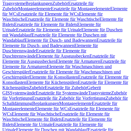
Tragsysteme
Beplankungen
Zubehör
Ersatzteile für
Zubehör
Montageelemente
Ersatzteile für Montageelemente
Elemente
für WCs
Ersatzteile für Elemente für WCs
Elemente für
Waschtische
Ersatzteile für Elemente für Waschtische
Elemente für
Bidets
Ersatzteile für Elemente für Bidets
Elemente für
Urinale
Ersatzteile für Elemente für Urinale
Elemente für Duschen
mit Wandablauf
Ersatzteile für Elemente für Duschen mit
Wandablauf
Elemente für Dusch- und Badewannen
Ersatzteile für
Elemente für Dusch- und Badewannen
Elemente für
Duschtrennwände
Ersatzteile für Elemente für
Duschtrennwände
Elemente für Ausgussbecken
Ersatzteile für
Elemente für Ausgussbecken
Elemente für Armaturen
Ersatzteile für
Elemente für Armaturen
Elemente für Waschmaschinen und
Geschirrspüler
Ersatzteile für Elemente für Waschmaschinen und
Geschirrspüler
Elemente für Konsollasten
Ersatzteile für Elemente für
Konsollasten
Elemente für Küchenspülen
Ersatzteile für Elemente für
Küchenspülen
Zubehör
Ersatzteile für Zubehör
Geberit
GIS
Systemwände
Ersatzteile für Systemwände
Tragsysteme
Zubehör
für Vorfertigung
Ersatzteile für Zubehör für Vorfertigung
Zubehör für
Schalldämmung
Beplankungen
Montageelemente
Ersatzteile für
Montageelemente
Elemente für WCs
Ersatzteile für Elemente für
WCs
Elemente für Waschtische
Ersatzteile für Elemente für
Waschtische
Elemente für Bidets
Ersatzteile für Elemente für
Bidets
Elemente für Urinale
Ersatzteile für Elemente für
Urinale
Elemente für Duschen mit Wandablauf
Ersatzteile für