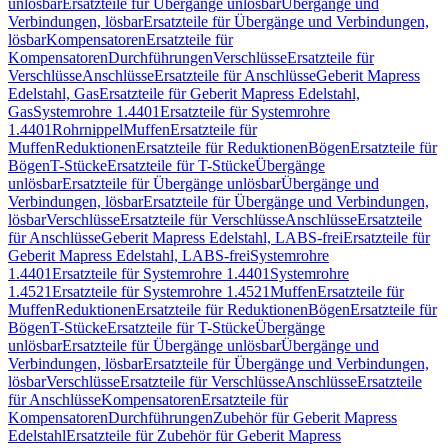
unlösbar
Ersatzteile für Übergänge unlösbar
Übergänge und
Verbindungen, lösbar
Ersatzteile für Übergänge und Verbindungen,
lösbar
Kompensatoren
Ersatzteile für
Kompensatoren
Durchführungen
Verschlüsse
Ersatzteile für
Verschlüsse
Anschlüsse
Ersatzteile für Anschlüsse
Geberit Mapress
Edelstahl, Gas
Ersatzteile für Geberit Mapress Edelstahl,
Gas
Systemrohre 1.4401
Ersatzteile für Systemrohre
1.4401
Rohrnippel
Muffen
Ersatzteile für
Muffen
Reduktionen
Ersatzteile für Reduktionen
Bögen
Ersatzteile für
Bögen
T-Stücke
Ersatzteile für T-Stücke
Übergänge
unlösbar
Ersatzteile für Übergänge unlösbar
Übergänge und
Verbindungen, lösbar
Ersatzteile für Übergänge und Verbindungen,
lösbar
Verschlüsse
Ersatzteile für Verschlüsse
Anschlüsse
Ersatzteile
für Anschlüsse
Geberit Mapress Edelstahl, LABS-frei
Ersatzteile für
Geberit Mapress Edelstahl, LABS-frei
Systemrohre
1.4401
Ersatzteile für Systemrohre 1.4401
Systemrohre
1.4521
Ersatzteile für Systemrohre 1.4521
Muffen
Ersatzteile für
Muffen
Reduktionen
Ersatzteile für Reduktionen
Bögen
Ersatzteile für
Bögen
T-Stücke
Ersatzteile für T-Stücke
Übergänge
unlösbar
Ersatzteile für Übergänge unlösbar
Übergänge und
Verbindungen, lösbar
Ersatzteile für Übergänge und Verbindungen,
lösbar
Verschlüsse
Ersatzteile für Verschlüsse
Anschlüsse
Ersatzteile
für Anschlüsse
Kompensatoren
Ersatzteile für
Kompensatoren
Durchführungen
Zubehör für Geberit Mapress
Edelstahl
Ersatzteile für Zubehör für Geberit Mapress