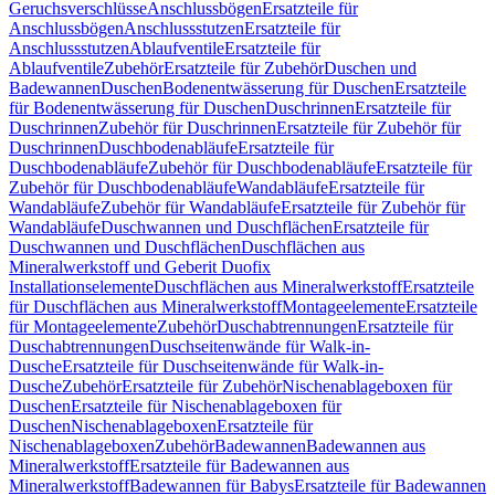
Geruchsverschlüsse
Anschlussbögen
Ersatzteile für
Anschlussbögen
Anschlussstutzen
Ersatzteile für
Anschlussstutzen
Ablaufventile
Ersatzteile für
Ablaufventile
Zubehör
Ersatzteile für Zubehör
Duschen und
Badewannen
Duschen
Bodenentwässerung für Duschen
Ersatzteile
für Bodenentwässerung für Duschen
Duschrinnen
Ersatzteile für
Duschrinnen
Zubehör für Duschrinnen
Ersatzteile für Zubehör für
Duschrinnen
Duschbodenabläufe
Ersatzteile für
Duschbodenabläufe
Zubehör für Duschbodenabläufe
Ersatzteile für
Zubehör für Duschbodenabläufe
Wandabläufe
Ersatzteile für
Wandabläufe
Zubehör für Wandabläufe
Ersatzteile für Zubehör für
Wandabläufe
Duschwannen und Duschflächen
Ersatzteile für
Duschwannen und Duschflächen
Duschflächen aus
Mineralwerkstoff und Geberit Duofix
Installationselemente
Duschflächen aus Mineralwerkstoff
Ersatzteile
für Duschflächen aus Mineralwerkstoff
Montageelemente
Ersatzteile
für Montageelemente
Zubehör
Duschabtrennungen
Ersatzteile für
Duschabtrennungen
Duschseitenwände für Walk-in-
Dusche
Ersatzteile für Duschseitenwände für Walk-in-
Dusche
Zubehör
Ersatzteile für Zubehör
Nischenablageboxen für
Duschen
Ersatzteile für Nischenablageboxen für
Duschen
Nischenablageboxen
Ersatzteile für
Nischenablageboxen
Zubehör
Badewannen
Badewannen aus
Mineralwerkstoff
Ersatzteile für Badewannen aus
Mineralwerkstoff
Badewannen für Babys
Ersatzteile für Badewannen