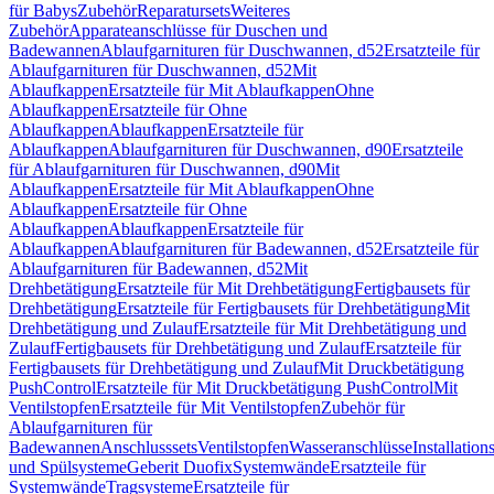
für Babys
Zubehör
Reparatursets
Weiteres
Zubehör
Apparateanschlüsse für Duschen und
Badewannen
Ablaufgarnituren für Duschwannen, d52
Ersatzteile für
Ablaufgarnituren für Duschwannen, d52
Mit
Ablaufkappen
Ersatzteile für Mit Ablaufkappen
Ohne
Ablaufkappen
Ersatzteile für Ohne
Ablaufkappen
Ablaufkappen
Ersatzteile für
Ablaufkappen
Ablaufgarnituren für Duschwannen, d90
Ersatzteile
für Ablaufgarnituren für Duschwannen, d90
Mit
Ablaufkappen
Ersatzteile für Mit Ablaufkappen
Ohne
Ablaufkappen
Ersatzteile für Ohne
Ablaufkappen
Ablaufkappen
Ersatzteile für
Ablaufkappen
Ablaufgarnituren für Badewannen, d52
Ersatzteile für
Ablaufgarnituren für Badewannen, d52
Mit
Drehbetätigung
Ersatzteile für Mit Drehbetätigung
Fertigbausets für
Drehbetätigung
Ersatzteile für Fertigbausets für Drehbetätigung
Mit
Drehbetätigung und Zulauf
Ersatzteile für Mit Drehbetätigung und
Zulauf
Fertigbausets für Drehbetätigung und Zulauf
Ersatzteile für
Fertigbausets für Drehbetätigung und Zulauf
Mit Druckbetätigung
PushControl
Ersatzteile für Mit Druckbetätigung PushControl
Mit
Ventilstopfen
Ersatzteile für Mit Ventilstopfen
Zubehör für
Ablaufgarnituren für
Badewannen
Anschlusssets
Ventilstopfen
Wasseranschlüsse
Installation
und Spülsysteme
Geberit Duofix
Systemwände
Ersatzteile für
Systemwände
Tragsysteme
Ersatzteile für