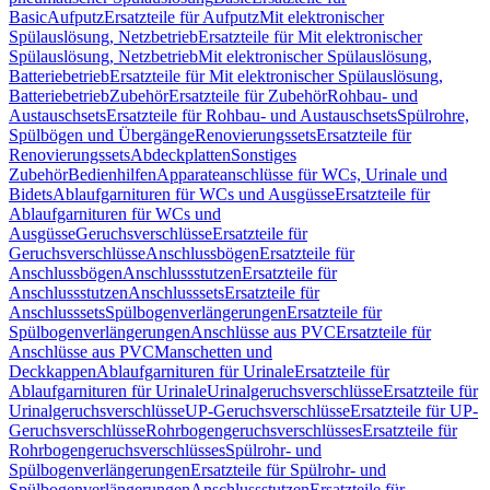
Basic
Aufputz
Ersatzteile für Aufputz
Mit elektronischer
Spülauslösung, Netzbetrieb
Ersatzteile für Mit elektronischer
Spülauslösung, Netzbetrieb
Mit elektronischer Spülauslösung,
Batteriebetrieb
Ersatzteile für Mit elektronischer Spülauslösung,
Batteriebetrieb
Zubehör
Ersatzteile für Zubehör
Rohbau- und
Austauschsets
Ersatzteile für Rohbau- und Austauschsets
Spülrohre,
Spülbögen und Übergänge
Renovierungssets
Ersatzteile für
Renovierungssets
Abdeckplatten
Sonstiges
Zubehör
Bedienhilfen
Apparateanschlüsse für WCs, Urinale und
Bidets
Ablaufgarnituren für WCs und Ausgüsse
Ersatzteile für
Ablaufgarnituren für WCs und
Ausgüsse
Geruchsverschlüsse
Ersatzteile für
Geruchsverschlüsse
Anschlussbögen
Ersatzteile für
Anschlussbögen
Anschlussstutzen
Ersatzteile für
Anschlussstutzen
Anschlusssets
Ersatzteile für
Anschlusssets
Spülbogenverlängerungen
Ersatzteile für
Spülbogenverlängerungen
Anschlüsse aus PVC
Ersatzteile für
Anschlüsse aus PVC
Manschetten und
Deckkappen
Ablaufgarnituren für Urinale
Ersatzteile für
Ablaufgarnituren für Urinale
Urinalgeruchsverschlüsse
Ersatzteile für
Urinalgeruchsverschlüsse
UP-Geruchsverschlüsse
Ersatzteile für UP-
Geruchsverschlüsse
Rohrbogengeruchsverschlüsses
Ersatzteile für
Rohrbogengeruchsverschlüsses
Spülrohr- und
Spülbogenverlängerungen
Ersatzteile für Spülrohr- und
Spülbogenverlängerungen
Anschlussstutzen
Ersatzteile für