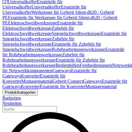
[2]
Universalkoffer
Ersatzteile für
Universalkoffer
Universalkoffer
Ersatzteile für
Universalkoffer
Werkzeuge für Geberit Silent-db20 / Geberit
PE
Ersatzteile für Werkzeuge für Geberit Silent-db20 / Geberit
PE
Elektroschweißwerkzeuge
Ersatzteile für
Elektroschweißwerkzeuge
Zubehör für
Elektroschweißwerkzeuge
Spiegelschweißwerkzeuge
Ersatzteile für
Spiegelschweißwerkzeuge
Zubehör für
Spiegelschweißwerkzeuge
Ersatzteile für Zubehör für
Spiegelschweißwerkzeuge
Rohrbearbeitungswerkzeuge
Ersatzteile
für Rohrbearbeitungswerkzeuge
Zubehör für
Rohrbearbeitungswerkzeuge
Ersatzteile für Zubehör für
Rohrbearbeitungswerkzeuge
Bedienhilfen
Fernbedienungen
Netzwerk
für Netzwerkkomponenten
Gateways
Ersatzteile für
Gateways
Konverter
Ersatzteile für
Konverter
Montagematerial
Geberit Connect
Gateways
Ersatzteile für
Gateways
Konverter
Ersatzteile für Konverter
Montagematerial
Produktkategorien
Badserien
Neuheiten