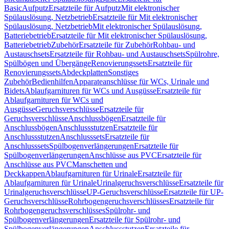
Basic
Aufputz
Ersatzteile für Aufputz
Mit elektronischer
Spülauslösung, Netzbetrieb
Ersatzteile für Mit elektronischer
Spülauslösung, Netzbetrieb
Mit elektronischer Spülauslösung,
Batteriebetrieb
Ersatzteile für Mit elektronischer Spülauslösung,
Batteriebetrieb
Zubehör
Ersatzteile für Zubehör
Rohbau- und
Austauschsets
Ersatzteile für Rohbau- und Austauschsets
Spülrohre,
Spülbögen und Übergänge
Renovierungssets
Ersatzteile für
Renovierungssets
Abdeckplatten
Sonstiges
Zubehör
Bedienhilfen
Apparateanschlüsse für WCs, Urinale und
Bidets
Ablaufgarnituren für WCs und Ausgüsse
Ersatzteile für
Ablaufgarnituren für WCs und
Ausgüsse
Geruchsverschlüsse
Ersatzteile für
Geruchsverschlüsse
Anschlussbögen
Ersatzteile für
Anschlussbögen
Anschlussstutzen
Ersatzteile für
Anschlussstutzen
Anschlusssets
Ersatzteile für
Anschlusssets
Spülbogenverlängerungen
Ersatzteile für
Spülbogenverlängerungen
Anschlüsse aus PVC
Ersatzteile für
Anschlüsse aus PVC
Manschetten und
Deckkappen
Ablaufgarnituren für Urinale
Ersatzteile für
Ablaufgarnituren für Urinale
Urinalgeruchsverschlüsse
Ersatzteile für
Urinalgeruchsverschlüsse
UP-Geruchsverschlüsse
Ersatzteile für UP-
Geruchsverschlüsse
Rohrbogengeruchsverschlüsses
Ersatzteile für
Rohrbogengeruchsverschlüsses
Spülrohr- und
Spülbogenverlängerungen
Ersatzteile für Spülrohr- und
Spülbogenverlängerungen
Anschlussstutzen
Ersatzteile für