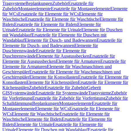
Tragsysteme
Beplankungen
Zubehör
Ersatzteile für
Zubehör
Montageelemente
Ersatzteile für Montageelemente
Elemente
für WCs
Ersatzteile für Elemente für WCs
Elemente für
Waschtische
Ersatzteile für Elemente für Waschtische
Elemente für
Bidets
Ersatzteile für Elemente für Bidets
Elemente für
Urinale
Ersatzteile für Elemente für Urinale
Elemente für Duschen
mit Wandablauf
Ersatzteile für Elemente für Duschen mit
Wandablauf
Elemente für Dusch- und Badewannen
Ersatzteile für
Elemente für Dusch- und Badewannen
Elemente für
Duschtrennwände
Ersatzteile für Elemente für
Duschtrennwände
Elemente für Ausgussbecken
Ersatzteile für
Elemente für Ausgussbecken
Elemente für Armaturen
Ersatzteile für
Elemente für Armaturen
Elemente für Waschmaschinen und
Geschirrspüler
Ersatzteile für Elemente für Waschmaschinen und
Geschirrspüler
Elemente für Konsollasten
Ersatzteile für Elemente für
Konsollasten
Elemente für Küchenspülen
Ersatzteile für Elemente für
Küchenspülen
Zubehör
Ersatzteile für Zubehör
Geberit
GIS
Systemwände
Ersatzteile für Systemwände
Tragsysteme
Zubehör
für Vorfertigung
Ersatzteile für Zubehör für Vorfertigung
Zubehör für
Schalldämmung
Beplankungen
Montageelemente
Ersatzteile für
Montageelemente
Elemente für WCs
Ersatzteile für Elemente für
WCs
Elemente für Waschtische
Ersatzteile für Elemente für
Waschtische
Elemente für Bidets
Ersatzteile für Elemente für
Bidets
Elemente für Urinale
Ersatzteile für Elemente für
Urinale
Elemente für Duschen mit Wandablauf
Ersatzteile für