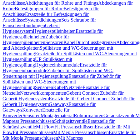
Anschlüsse
Abdichtungen für Rohre und Fittings
Abdeckungen für
Rohre
Befestigungen für Rohre
Befestigungen für
Anschlüsse
Ersatzteile für Befestigungen für
Anschlüsse
Systemdichtungen
Sets Schraube für
Flanschverbindungen
Geberit
Hygienesystem
Hygienespüleinheiten
Ersatzteile für
Hygienespüleinheiten
Zubehör für
Hygienespüleinheiten
Sensoren
Kabel
Durchflussbegrenzer
Abdeckung
und Abdeckplatten
Spülkästen und WC-Steuerungen mit
Hygienespülung
Ersatzteile für Spülkästen und WC-Steuerungen mit
Hygienespülung
UP-Spülkästen mit
Hygienespülung
Hygieneeinbaumodule
Ersatzteile für
Hygieneeinbaumodule
Zubehör für Spülkästen und WC-
Steuerungen mit Hygienespülung
Ersatzteile für Zubehör für
Spülkästen und WC-Steuerungen mit
Hygienespülung
Sensoren
Kabel
Netzteile
Ersatzteile für
Netzteile
Netzwerkkomponenten
Geberit Connect Zubehör für
Geberit Hygienesystem
Ersatzteile für Geberit Connect Zubehör für
Geberit Hygienesystem
Gateways
Ersatzteile für
Gateways
Konverter
Ersatzteile für
Konverter
Sensoren
Montagematerial
Rohrarmaturen
Geradsitzventile
Mi
Mapress Pressanschlüssen
Schrägsitzventile
Ersatzteile für
Schrägsitzventile
Mit FlowFit Pressanschlüssen
Ersatzteile für Mit
FlowFit Pressanschlüssen
Mit Mepla Pressanschlüssen
Ersatzteile für
Mit Mepla Pressanschlüssen
Mit Mapress