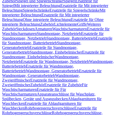
Zubehör
Spiegel und Spiegelschränke
Spiegel
Ersatzteile für
Spiegel
Mit integrierter Beleuchtung
Ersatzteile für Mit integrierter
Beleuchtung
Spiegelschränke
Ersatzteile für Spiegelschränke
Mit
integrierter Beleuchtung
Ersatzteile für Mit integrierter
Beleuchtung
Ohne integrierte Beleuchtung
Ersatzteile für Ohne
integrierte Beleuchtung
Zubehör
Lichtelemente
Griffe
Weiteres
Zubehör
Steckdosen
Armaturen
Waschtischarmaturen
Ersatzteile für
Waschtischarmaturen
Standmontage, Netzbetrieb
Ersatzteile für
Standmontage, Netzbetrieb
Standmontage, Batteriebetrieb
Ersatzteile
für Standmontage, Batteriebetrieb
Standmontage,
Generatorbetrieb
Ersatzteile für Standmontage,
Generatorbetrieb
Standmontage, Einhebelmischer
Ersatzteile für
Standmontage, Einhebelmischer
Wandmontage,
Netzbetrieb
Ersatzteile für Wandmontage, Netzbetrieb
Wandmontage,
Batteriebetrieb
Ersatzteile für Wandmontage,
Batteriebetrieb
Wandmontage, Generatorbetrieb
Ersatzteile für
Wandmontage, Generatorbetrieb
Wandmontage,
Zweigriffmischer
Ersatzteile für Wandmontage,
Zweigriffmischer
Zubehör
Ersatzteile für Zubehör
Für
Waschtischarmaturen
Ersatzteile für Für
Waschtischarmaturen
Apparateanschlüsse für Waschplatz,
Spülbecken, Geräte und Ausgussbecken
Ablaufgarnituren für
Waschbecken
Ersatzteile für Ablaufgarnituren für
Waschbecken
Rohrbogengeruchsverschlüsse
Ersatzteile für
Rohrbogengeruchsverschlüsse
Rohrbogengeruchsverschlüsse,