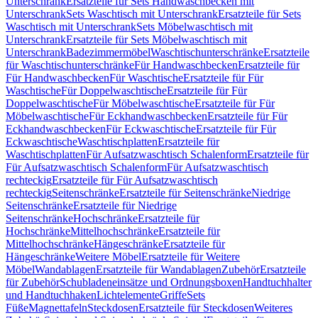
Unterschrank
Ersatzteile für Sets Handwaschbecken mit
Unterschrank
Sets Waschtisch mit Unterschrank
Ersatzteile für Sets
Waschtisch mit Unterschrank
Sets Möbelwaschtisch mit
Unterschrank
Ersatzteile für Sets Möbelwaschtisch mit
Unterschrank
Badezimmermöbel
Waschtischunterschränke
Ersatzteile
für Waschtischunterschränke
Für Handwaschbecken
Ersatzteile für
Für Handwaschbecken
Für Waschtische
Ersatzteile für Für
Waschtische
Für Doppelwaschtische
Ersatzteile für Für
Doppelwaschtische
Für Möbelwaschtische
Ersatzteile für Für
Möbelwaschtische
Für Eckhandwaschbecken
Ersatzteile für Für
Eckhandwaschbecken
Für Eckwaschtische
Ersatzteile für Für
Eckwaschtische
Waschtischplatten
Ersatzteile für
Waschtischplatten
Für Aufsatzwaschtisch Schalenform
Ersatzteile für
Für Aufsatzwaschtisch Schalenform
Für Aufsatzwaschtisch
rechteckig
Ersatzteile für Für Aufsatzwaschtisch
rechteckig
Seitenschränke
Ersatzteile für Seitenschränke
Niedrige
Seitenschränke
Ersatzteile für Niedrige
Seitenschränke
Hochschränke
Ersatzteile für
Hochschränke
Mittelhochschränke
Ersatzteile für
Mittelhochschränke
Hängeschränke
Ersatzteile für
Hängeschränke
Weitere Möbel
Ersatzteile für Weitere
Möbel
Wandablagen
Ersatzteile für Wandablagen
Zubehör
Ersatzteile
für Zubehör
Schubladeneinsätze und Ordnungsboxen
Handtuchhalter
und Handtuchhaken
Lichtelemente
Griffe
Sets
Füße
Magnettafeln
Steckdosen
Ersatzteile für Steckdosen
Weiteres