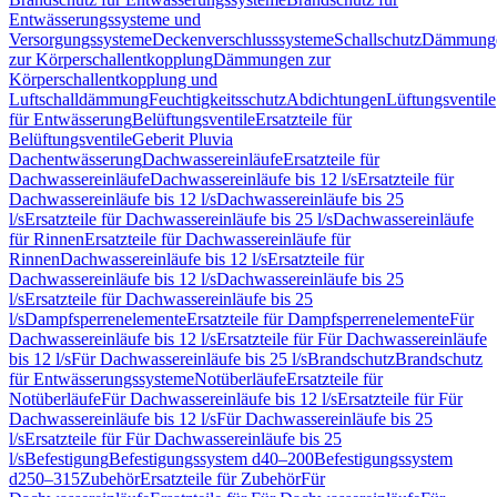
Entwässerungssysteme und
Versorgungssysteme
Deckenverschlusssysteme
Schallschutz
Dämmung
zur Körperschallentkopplung
Dämmungen zur
Körperschallentkopplung und
Luftschalldämmung
Feuchtigkeitsschutz
Abdichtungen
Lüftungsventile
für Entwässerung
Belüftungsventile
Ersatzteile für
Belüftungsventile
Geberit Pluvia
Dachentwässerung
Dachwassereinläufe
Ersatzteile für
Dachwassereinläufe
Dachwassereinläufe bis 12 l/s
Ersatzteile für
Dachwassereinläufe bis 12 l/s
Dachwassereinläufe bis 25
l/s
Ersatzteile für Dachwassereinläufe bis 25 l/s
Dachwassereinläufe
für Rinnen
Ersatzteile für Dachwassereinläufe für
Rinnen
Dachwassereinläufe bis 12 l/s
Ersatzteile für
Dachwassereinläufe bis 12 l/s
Dachwassereinläufe bis 25
l/s
Ersatzteile für Dachwassereinläufe bis 25
l/s
Dampfsperrenelemente
Ersatzteile für Dampfsperrenelemente
Für
Dachwassereinläufe bis 12 l/s
Ersatzteile für Für Dachwassereinläufe
bis 12 l/s
Für Dachwassereinläufe bis 25 l/s
Brandschutz
Brandschutz
für Entwässerungssysteme
Notüberläufe
Ersatzteile für
Notüberläufe
Für Dachwassereinläufe bis 12 l/s
Ersatzteile für Für
Dachwassereinläufe bis 12 l/s
Für Dachwassereinläufe bis 25
l/s
Ersatzteile für Für Dachwassereinläufe bis 25
l/s
Befestigung
Befestigungssystem d40–200
Befestigungssystem
d250–315
Zubehör
Ersatzteile für Zubehör
Für