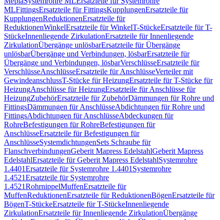
Mepla
Systemrohre ML
Ersatzteile für Systemrohre
ML
Fittings
Ersatzteile für Fittings
Kupplungen
Ersatzteile für
Kupplungen
Reduktionen
Ersatzteile für
Reduktionen
Winkel
Ersatzteile für Winkel
T-Stücke
Ersatzteile für T-
Stücke
Innenliegende Zirkulation
Ersatzteile für Innenliegende
Zirkulation
Übergänge unlösbar
Ersatzteile für Übergänge
unlösbar
Übergänge und Verbindungen, lösbar
Ersatzteile für
Übergänge und Verbindungen, lösbar
Verschlüsse
Ersatzteile für
Verschlüsse
Anschlüsse
Ersatzteile für Anschlüsse
Verteiler mit
Gewindeanschluss
T-Stücke für Heizung
Ersatzteile für T-Stücke für
Heizung
Anschlüsse für Heizung
Ersatzteile für Anschlüsse für
Heizung
Zubehör
Ersatzteile für Zubehör
Dämmungen für Rohre und
Fittings
Dämmungen für Anschlüsse
Abdichtungen für Rohre und
Fittings
Abdichtungen für Anschlüsse
Abdeckungen für
Rohre
Befestigungen für Rohre
Befestigungen für
Anschlüsse
Ersatzteile für Befestigungen für
Anschlüsse
Systemdichtungen
Sets Schraube für
Flanschverbindungen
Geberit Mapress Edelstahl
Geberit Mapress
Edelstahl
Ersatzteile für Geberit Mapress Edelstahl
Systemrohre
1.4401
Ersatzteile für Systemrohre 1.4401
Systemrohre
1.4521
Ersatzteile für Systemrohre
1.4521
Rohrnippel
Muffen
Ersatzteile für
Muffen
Reduktionen
Ersatzteile für Reduktionen
Bögen
Ersatzteile für
Bögen
T-Stücke
Ersatzteile für T-Stücke
Innenliegende
Zirkulation
Ersatzteile für Innenliegende Zirkulation
Übergänge