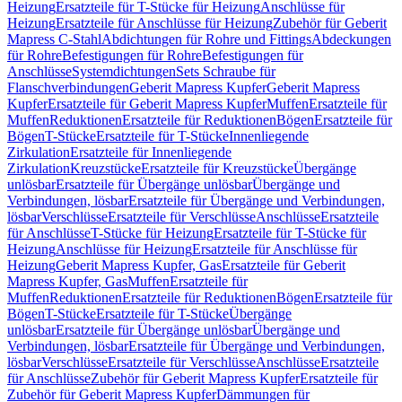
Heizung
Ersatzteile für T-Stücke für Heizung
Anschlüsse für
Heizung
Ersatzteile für Anschlüsse für Heizung
Zubehör für Geberit
Mapress C-Stahl
Abdichtungen für Rohre und Fittings
Abdeckungen
für Rohre
Befestigungen für Rohre
Befestigungen für
Anschlüsse
Systemdichtungen
Sets Schraube für
Flanschverbindungen
Geberit Mapress Kupfer
Geberit Mapress
Kupfer
Ersatzteile für Geberit Mapress Kupfer
Muffen
Ersatzteile für
Muffen
Reduktionen
Ersatzteile für Reduktionen
Bögen
Ersatzteile für
Bögen
T-Stücke
Ersatzteile für T-Stücke
Innenliegende
Zirkulation
Ersatzteile für Innenliegende
Zirkulation
Kreuzstücke
Ersatzteile für Kreuzstücke
Übergänge
unlösbar
Ersatzteile für Übergänge unlösbar
Übergänge und
Verbindungen, lösbar
Ersatzteile für Übergänge und Verbindungen,
lösbar
Verschlüsse
Ersatzteile für Verschlüsse
Anschlüsse
Ersatzteile
für Anschlüsse
T-Stücke für Heizung
Ersatzteile für T-Stücke für
Heizung
Anschlüsse für Heizung
Ersatzteile für Anschlüsse für
Heizung
Geberit Mapress Kupfer, Gas
Ersatzteile für Geberit
Mapress Kupfer, Gas
Muffen
Ersatzteile für
Muffen
Reduktionen
Ersatzteile für Reduktionen
Bögen
Ersatzteile für
Bögen
T-Stücke
Ersatzteile für T-Stücke
Übergänge
unlösbar
Ersatzteile für Übergänge unlösbar
Übergänge und
Verbindungen, lösbar
Ersatzteile für Übergänge und Verbindungen,
lösbar
Verschlüsse
Ersatzteile für Verschlüsse
Anschlüsse
Ersatzteile
für Anschlüsse
Zubehör für Geberit Mapress Kupfer
Ersatzteile für
Zubehör für Geberit Mapress Kupfer
Dämmungen für