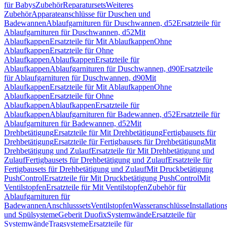
für Babys
Zubehör
Reparatursets
Weiteres
Zubehör
Apparateanschlüsse für Duschen und
Badewannen
Ablaufgarnituren für Duschwannen, d52
Ersatzteile für
Ablaufgarnituren für Duschwannen, d52
Mit
Ablaufkappen
Ersatzteile für Mit Ablaufkappen
Ohne
Ablaufkappen
Ersatzteile für Ohne
Ablaufkappen
Ablaufkappen
Ersatzteile für
Ablaufkappen
Ablaufgarnituren für Duschwannen, d90
Ersatzteile
für Ablaufgarnituren für Duschwannen, d90
Mit
Ablaufkappen
Ersatzteile für Mit Ablaufkappen
Ohne
Ablaufkappen
Ersatzteile für Ohne
Ablaufkappen
Ablaufkappen
Ersatzteile für
Ablaufkappen
Ablaufgarnituren für Badewannen, d52
Ersatzteile für
Ablaufgarnituren für Badewannen, d52
Mit
Drehbetätigung
Ersatzteile für Mit Drehbetätigung
Fertigbausets für
Drehbetätigung
Ersatzteile für Fertigbausets für Drehbetätigung
Mit
Drehbetätigung und Zulauf
Ersatzteile für Mit Drehbetätigung und
Zulauf
Fertigbausets für Drehbetätigung und Zulauf
Ersatzteile für
Fertigbausets für Drehbetätigung und Zulauf
Mit Druckbetätigung
PushControl
Ersatzteile für Mit Druckbetätigung PushControl
Mit
Ventilstopfen
Ersatzteile für Mit Ventilstopfen
Zubehör für
Ablaufgarnituren für
Badewannen
Anschlusssets
Ventilstopfen
Wasseranschlüsse
Installation
und Spülsysteme
Geberit Duofix
Systemwände
Ersatzteile für
Systemwände
Tragsysteme
Ersatzteile für