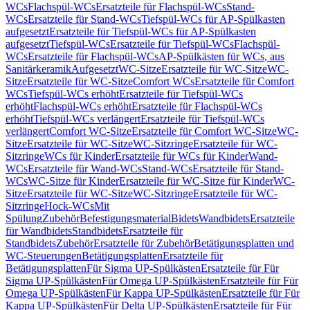
WCs
Flachspül-WCs
Ersatzteile für Flachspül-WCs
Stand-
WCs
Ersatzteile für Stand-WCs
Tiefspül-WCs für AP-Spülkasten
aufgesetzt
Ersatzteile für Tiefspül-WCs für AP-Spülkasten
aufgesetzt
Tiefspül-WCs
Ersatzteile für Tiefspül-WCs
Flachspül-
WCs
Ersatzteile für Flachspül-WCs
AP-Spülkästen für WCs, aus
Sanitärkeramik
Aufgesetzt
WC-Sitze
Ersatzteile für WC-Sitze
WC-
Sitze
Ersatzteile für WC-Sitze
Comfort WCs
Ersatzteile für Comfort
WCs
Tiefspül-WCs erhöht
Ersatzteile für Tiefspül-WCs
erhöht
Flachspül-WCs erhöht
Ersatzteile für Flachspül-WCs
erhöht
Tiefspül-WCs verlängert
Ersatzteile für Tiefspül-WCs
verlängert
Comfort WC-Sitze
Ersatzteile für Comfort WC-Sitze
WC-
Sitze
Ersatzteile für WC-Sitze
WC-Sitzringe
Ersatzteile für WC-
Sitzringe
WCs für Kinder
Ersatzteile für WCs für Kinder
Wand-
WCs
Ersatzteile für Wand-WCs
Stand-WCs
Ersatzteile für Stand-
WCs
WC-Sitze für Kinder
Ersatzteile für WC-Sitze für Kinder
WC-
Sitze
Ersatzteile für WC-Sitze
WC-Sitzringe
Ersatzteile für WC-
Sitzringe
Hock-WCs
Mit
Spülung
Zubehör
Befestigungsmaterial
Bidets
Wandbidets
Ersatzteile
für Wandbidets
Standbidets
Ersatzteile für
Standbidets
Zubehör
Ersatzteile für Zubehör
Betätigungsplatten und
WC-Steuerungen
Betätigungsplatten
Ersatzteile für
Betätigungsplatten
Für Sigma UP-Spülkästen
Ersatzteile für Für
Sigma UP-Spülkästen
Für Omega UP-Spülkästen
Ersatzteile für Für
Omega UP-Spülkästen
Für Kappa UP-Spülkästen
Ersatzteile für Für
Kappa UP-Spülkästen
Für Delta UP-Spülkästen
Ersatzteile für Für