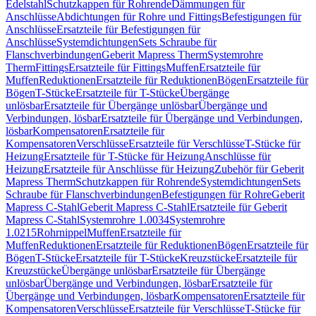
Edelstahl
Schutzkappen für Rohrende
Dämmungen für
Anschlüsse
Abdichtungen für Rohre und Fittings
Befestigungen für
Anschlüsse
Ersatzteile für Befestigungen für
Anschlüsse
Systemdichtungen
Sets Schraube für
Flanschverbindungen
Geberit Mapress Therm
Systemrohre
Therm
Fittings
Ersatzteile für Fittings
Muffen
Ersatzteile für
Muffen
Reduktionen
Ersatzteile für Reduktionen
Bögen
Ersatzteile für
Bögen
T-Stücke
Ersatzteile für T-Stücke
Übergänge
unlösbar
Ersatzteile für Übergänge unlösbar
Übergänge und
Verbindungen, lösbar
Ersatzteile für Übergänge und Verbindungen,
lösbar
Kompensatoren
Ersatzteile für
Kompensatoren
Verschlüsse
Ersatzteile für Verschlüsse
T-Stücke für
Heizung
Ersatzteile für T-Stücke für Heizung
Anschlüsse für
Heizung
Ersatzteile für Anschlüsse für Heizung
Zubehör für Geberit
Mapress Therm
Schutzkappen für Rohrende
Systemdichtungen
Sets
Schraube für Flanschverbindungen
Befestigungen für Rohre
Geberit
Mapress C-Stahl
Geberit Mapress C-Stahl
Ersatzteile für Geberit
Mapress C-Stahl
Systemrohre 1.0034
Systemrohre
1.0215
Rohrnippel
Muffen
Ersatzteile für
Muffen
Reduktionen
Ersatzteile für Reduktionen
Bögen
Ersatzteile für
Bögen
T-Stücke
Ersatzteile für T-Stücke
Kreuzstücke
Ersatzteile für
Kreuzstücke
Übergänge unlösbar
Ersatzteile für Übergänge
unlösbar
Übergänge und Verbindungen, lösbar
Ersatzteile für
Übergänge und Verbindungen, lösbar
Kompensatoren
Ersatzteile für
Kompensatoren
Verschlüsse
Ersatzteile für Verschlüsse
T-Stücke für