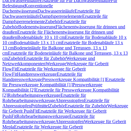
Dachwassereinläufe
Ersatzteile für Für Dachwassereinläufe
Für
Befestigung
Konventionelle
Dachentwässerung
Dachwassereinläufe
Ersatzteile für
Dachwassereinläufe
Dampfsperrenelemente
Ersatzteile für
Dampfsperrenelemente
Zubehör
Ersatzteile für
Zubehör
Bodenentwässerung
Flächenentwässerung für drinnen und
draußen
Ersatzteile für Flächenentwässerung für drinnen und
draußen
Bodenabläufe 10 x 10 cm
Ersatzteile für Bodenabläufe 10 x
10 cm
Bodenabläufe 13 x 13 cm
Ersatzteile für Bodenabläufe 13 x
13 cm
Bodeneinläufe für Balkone und Terrassen, 13 x 13
cm
Ersatzteile für Bodeneinläufe für Balkone und Terrassen, 13 x 13
cm
Zubehör
Ersatzteile für Zubehör
Werkzeuge und
Netzwerkkomponenten
Werkzeuge
Werkzeuge für Geberit
FlowFit
Ersatzteile für Werkzeuge für Geberit
FlowFit
Handpresswerkzeuge
Ersatzteile für
Handpresswerkzeuge
Presswerkzeuge Kompatibilität [1]
Ersatzteile
für Presswerkzeuge Kompatibilität [1]
Presswerkzeuge
Kompatibilität [2]
Ersatzteile für Presswerkzeuge Kompatibilität
[2]
Rohrbearbeitungswerkzeuge
Ersatzteile für
Rohrbearbeitungswerkzeuge
Abpressstopfen
Ersatzteile für
Abpressstopfen
Prüfmittel
Zubehör
Ersatzteile für Zubehör
Werkzeuge
für Geberit PushFit
Ersatzteile für Werkzeuge für Geberit
PushFit
Rohrbearbeitungswerkzeuge
Ersatzteile für
Rohrbearbeitungswerkzeuge
Abpressstopfen
Werkzeuge für Geberit
Mepla
Ersatzteile für Werkzeuge für Geberit