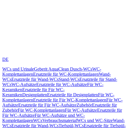
DE
WCs und Urinale
Geberit AquaClean Dusch-WCs
WC-
Komplettanlagen
Ersatzteile für WC-Komplettanlagen
Wand-
WCs
Ersatzteile für Wand-WCs
Stand-WCs
Ersatzteile für Stand-
WCs
WC-Aufsätze
Ersatzteile für WC-Aufsätze
Für WC-
Keramiken
Ersatzteile für Für WC-
Keramiken
Designplatten
Ersatzteile für Designplatten
Für WC-
Komplettanlagen
Ersatzteile für Für WC-Komplettanlagen
Für WC-
Aufsätze
Ersatzteile für Für WC-Aufsätze
Zubehör
Ersatzteile für
Zubehör
Für WC-Komplettanlagen
Für WC-Aufsätze
Ersatzteile für
Für WC-Aufsätze
Für WC-Aufsätze und WC-
Komplettanlagen
WCs
Verbrauchsmaterial
WCs und WC-Sitze
Wand-
WCs
Ersatzteile für Wand-WCs
Tiefspül-WCs
Ersatzteile für Tiefspül-