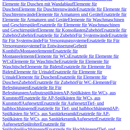
Elemente für Duschen mit Wandablauf
Elemente für
Duschen
Elemente für Duschtrennwände
Ersatzteile für Elemente für
Duschtrennwände
Elemente für Armaturen und Geräte
Ersatzteile für
Elemente für Armaturen und Geräte
Elemente für Waschmaschinen
und Geschirrspüler
Ersatzteile für Elemente für Waschmaschinen
und Geschirrspüler
Elemente für Konsollasten
Zubehör
Ersatzteile für
Zubehör
Zubehör
Ersatzteile für Zubehör
Für Systemwände
Ersatzteile
für Für Systemwände
Für Versorgungssysteme
Ersatzteile für Für
Versorgungssysteme
Für Entwässerung
Geberit
Kombifix
Montageelemente
Ersatzteile für
Montageelemente
Elemente für WCs
Ersatzteile für Elemente für
WCs
Elemente für Waschtische
Ersatzteile für Elemente für
Waschtische
Elemente für Bidets
Ersatzteile für Elemente für
Bidets
Elemente für Urinale
Ersatzteile für Elemente für
Urinale
Elemente für Duschen
Ersatzteile für Elemente für
Duschen
Zubehör
Ersatzteile für Zubehör
Für WC-Elemente
Für
Befestigungen
Ersatzteile für Für
Befestigungen
Aufputzspülkästen
AP-Spülkästen für WCs, aus
Kunststoff
Ersatzteile für AP-Spülkästen für WCs, aus
Kunststoff
Aufgesetzt
Ersatzteile für Aufgesetzt
Tief- und
halbhochhängend
Ersatzteile für Tief- und halbhochhängend
AP-
Spülkästen für WCs, aus Sanitärkeramik
Ersatzteile für AP-
Spülkästen für WCs, aus Sanitärkeramik
Aufgesetzt
Ersatzteile für
Aufgesetzt
Spülrohre
Ersatzteile für
Spülrohre
Hochhängend
Ersatzteile für Hochhängend
Tief- und