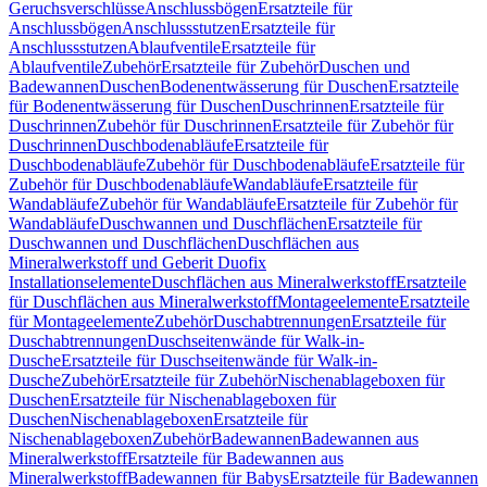
Geruchsverschlüsse
Anschlussbögen
Ersatzteile für
Anschlussbögen
Anschlussstutzen
Ersatzteile für
Anschlussstutzen
Ablaufventile
Ersatzteile für
Ablaufventile
Zubehör
Ersatzteile für Zubehör
Duschen und
Badewannen
Duschen
Bodenentwässerung für Duschen
Ersatzteile
für Bodenentwässerung für Duschen
Duschrinnen
Ersatzteile für
Duschrinnen
Zubehör für Duschrinnen
Ersatzteile für Zubehör für
Duschrinnen
Duschbodenabläufe
Ersatzteile für
Duschbodenabläufe
Zubehör für Duschbodenabläufe
Ersatzteile für
Zubehör für Duschbodenabläufe
Wandabläufe
Ersatzteile für
Wandabläufe
Zubehör für Wandabläufe
Ersatzteile für Zubehör für
Wandabläufe
Duschwannen und Duschflächen
Ersatzteile für
Duschwannen und Duschflächen
Duschflächen aus
Mineralwerkstoff und Geberit Duofix
Installationselemente
Duschflächen aus Mineralwerkstoff
Ersatzteile
für Duschflächen aus Mineralwerkstoff
Montageelemente
Ersatzteile
für Montageelemente
Zubehör
Duschabtrennungen
Ersatzteile für
Duschabtrennungen
Duschseitenwände für Walk-in-
Dusche
Ersatzteile für Duschseitenwände für Walk-in-
Dusche
Zubehör
Ersatzteile für Zubehör
Nischenablageboxen für
Duschen
Ersatzteile für Nischenablageboxen für
Duschen
Nischenablageboxen
Ersatzteile für
Nischenablageboxen
Zubehör
Badewannen
Badewannen aus
Mineralwerkstoff
Ersatzteile für Badewannen aus
Mineralwerkstoff
Badewannen für Babys
Ersatzteile für Badewannen