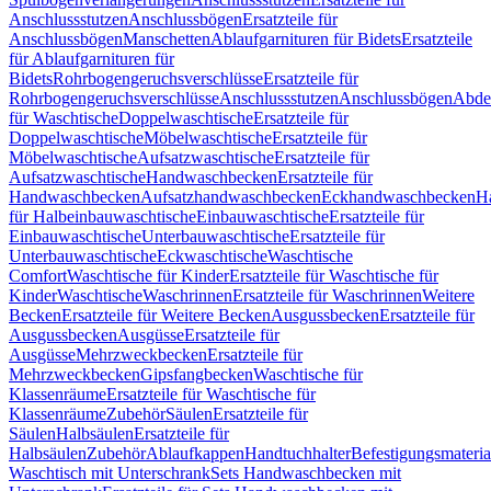
Anschlussstutzen
Anschlussbögen
Ersatzteile für
Anschlussbögen
Manschetten
Ablaufgarnituren für Bidets
Ersatzteile
für Ablaufgarnituren für
Bidets
Rohrbogengeruchsverschlüsse
Ersatzteile für
Rohrbogengeruchsverschlüsse
Anschlussstutzen
Anschlussbögen
Abde
für Waschtische
Doppelwaschtische
Ersatzteile für
Doppelwaschtische
Möbelwaschtische
Ersatzteile für
Möbelwaschtische
Aufsatzwaschtische
Ersatzteile für
Aufsatzwaschtische
Handwaschbecken
Ersatzteile für
Handwaschbecken
Aufsatzhandwaschbecken
Eckhandwaschbecken
H
für Halbeinbauwaschtische
Einbauwaschtische
Ersatzteile für
Einbauwaschtische
Unterbauwaschtische
Ersatzteile für
Unterbauwaschtische
Eckwaschtische
Waschtische
Comfort
Waschtische für Kinder
Ersatzteile für Waschtische für
Kinder
Waschtische
Waschrinnen
Ersatzteile für Waschrinnen
Weitere
Becken
Ersatzteile für Weitere Becken
Ausgussbecken
Ersatzteile für
Ausgussbecken
Ausgüsse
Ersatzteile für
Ausgüsse
Mehrzweckbecken
Ersatzteile für
Mehrzweckbecken
Gipsfangbecken
Waschtische für
Klassenräume
Ersatzteile für Waschtische für
Klassenräume
Zubehör
Säulen
Ersatzteile für
Säulen
Halbsäulen
Ersatzteile für
Halbsäulen
Zubehör
Ablaufkappen
Handtuchhalter
Befestigungsmateria
Waschtisch mit Unterschrank
Sets Handwaschbecken mit