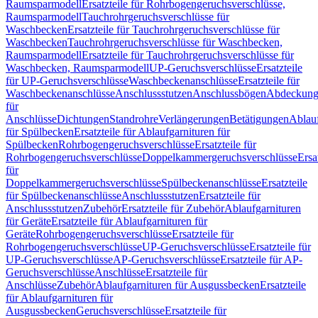
Raumsparmodell
Ersatzteile für Rohrbogengeruchsverschlüsse,
Raumsparmodell
Tauchrohrgeruchsverschlüsse für
Waschbecken
Ersatzteile für Tauchrohrgeruchsverschlüsse für
Waschbecken
Tauchrohrgeruchsverschlüsse für Waschbecken,
Raumsparmodell
Ersatzteile für Tauchrohrgeruchsverschlüsse für
Waschbecken, Raumsparmodell
UP-Geruchsverschlüsse
Ersatzteile
für UP-Geruchsverschlüsse
Waschbeckenanschlüsse
Ersatzteile für
Waschbeckenanschlüsse
Anschlussstutzen
Anschlussbögen
Abdeckung
für
Anschlüsse
Dichtungen
Standrohre
Verlängerungen
Betätigungen
Ablauf
für Spülbecken
Ersatzteile für Ablaufgarnituren für
Spülbecken
Rohrbogengeruchsverschlüsse
Ersatzteile für
Rohrbogengeruchsverschlüsse
Doppelkammergeruchsverschlüsse
Ersa
für
Doppelkammergeruchsverschlüsse
Spülbeckenanschlüsse
Ersatzteile
für Spülbeckenanschlüsse
Anschlussstutzen
Ersatzteile für
Anschlussstutzen
Zubehör
Ersatzteile für Zubehör
Ablaufgarnituren
für Geräte
Ersatzteile für Ablaufgarnituren für
Geräte
Rohrbogengeruchsverschlüsse
Ersatzteile für
Rohrbogengeruchsverschlüsse
UP-Geruchsverschlüsse
Ersatzteile für
UP-Geruchsverschlüsse
AP-Geruchsverschlüsse
Ersatzteile für AP-
Geruchsverschlüsse
Anschlüsse
Ersatzteile für
Anschlüsse
Zubehör
Ablaufgarnituren für Ausgussbecken
Ersatzteile
für Ablaufgarnituren für
Ausgussbecken
Geruchsverschlüsse
Ersatzteile für