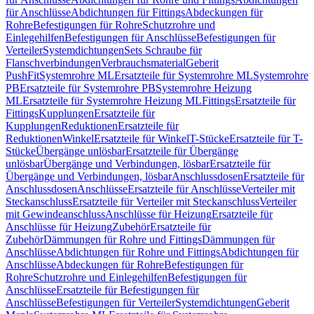
für Anschlüsse
Abdichtungen für Fittings
Abdeckungen für
Rohre
Befestigungen für Rohre
Schutzrohre und
Einlegehilfen
Befestigungen für Anschlüsse
Befestigungen für
Verteiler
Systemdichtungen
Sets Schraube für
Flanschverbindungen
Verbrauchsmaterial
Geberit
PushFit
Systemrohre ML
Ersatzteile für Systemrohre ML
Systemrohre
PB
Ersatzteile für Systemrohre PB
Systemrohre Heizung
ML
Ersatzteile für Systemrohre Heizung ML
Fittings
Ersatzteile für
Fittings
Kupplungen
Ersatzteile für
Kupplungen
Reduktionen
Ersatzteile für
Reduktionen
Winkel
Ersatzteile für Winkel
T-Stücke
Ersatzteile für T-
Stücke
Übergänge unlösbar
Ersatzteile für Übergänge
unlösbar
Übergänge und Verbindungen, lösbar
Ersatzteile für
Übergänge und Verbindungen, lösbar
Anschlussdosen
Ersatzteile für
Anschlussdosen
Anschlüsse
Ersatzteile für Anschlüsse
Verteiler mit
Steckanschluss
Ersatzteile für Verteiler mit Steckanschluss
Verteiler
mit Gewindeanschluss
Anschlüsse für Heizung
Ersatzteile für
Anschlüsse für Heizung
Zubehör
Ersatzteile für
Zubehör
Dämmungen für Rohre und Fittings
Dämmungen für
Anschlüsse
Abdichtungen für Rohre und Fittings
Abdichtungen für
Anschlüsse
Abdeckungen für Rohre
Befestigungen für
Rohre
Schutzrohre und Einlegehilfen
Befestigungen für
Anschlüsse
Ersatzteile für Befestigungen für
Anschlüsse
Befestigungen für Verteiler
Systemdichtungen
Geberit