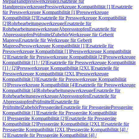
Mepla
Handpresswerkzeuge
Ersatzteile für
Handpresswerkzeuge
Presswerkzeuge Kompatibilität [1]
Ersatzteile
für Presswerkzeuge Kompatibilität [1]
Presswerkzeuge
Kompatibilität [2]
Ersatzteile für Presswerkzeuge Kompatibilität
[2]
Rohrbearbeitungswerkzeuge
Ersatzteile für
Rohrbearbeitungswerkzeuge
Abpressstopfen
Ersatzteile für
Abpressstopfen
Prüfmittel
Zubehör
Werkzeuge für Geberit
Mapress
Ersatzteile für Werkzeuge für Geberit
Mapress
Presswerkzeuge Kompatibilität [1]
Ersatzteile für
Presswerkzeuge Kompatibilität [1]
Presswerkzeuge Kompatibilität
[2]
Ersatzteile für Presswerkzeuge Kompatibilität [2]
Presswerkzeuge
Kompatibilität [1] / [2]
Ersatzteile für Presswerkzeuge Kompatibilität
[1] / [2]
Presswerkzeuge Kompatibilität [2XL]
Ersatzteile für
Presswerkzeuge Kompatibilität [2XL]
Presswerkzeuge
Kompatibilität [3]
Ersatzteile für Presswerkzeuge Kompatibilität
[3]
Presswerkzeuge Kompatibilität [4]
Ersatzteile für Presswerkzeuge
Kompatibilität [4]
Rohrbearbeitungswerkzeuge
Ersatzteile für
Rohrbearbeitungswerkzeuge
Abpressstopfen
Ersatzteile für
Abpressstopfen
Prüfmittel
Ersatzteile für
Prüfmittel
Zubehör
Pressgeräte
Ersatzteile für Pressgeräte
Pressgeräte
Kompatibilität [1]
Ersatzteile für Pressgeräte Kompatibilität
[1]
Pressgeräte Kompatibilität [2]
Ersatzteile für Pressgeräte
Kompatibilität [2]
Pressgeräte Kompatibilität [2XL]
Ersatzteile für
Pressgeräte Kompatibilität [2XL]
Pressgeräte Kompatibilität [4] /
[2]
Ersatzteile für Pressgeräte Kompatibilität [4] /