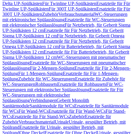
Delta UP-Spülkästen
Für Twinline UP-Spülkästen
Ersatzteile für Für
Twinline UP-Spülkästen
Für 300T UP-Spülkästen
Ersatzteile für Für
300T UP-Spülkästen
Zubehör
Verbrauchsmaterial
WC-Steuerungen
mit elektronischer Spülauslösung
Ersatzteile für WC-Steuerungen
mit elektronischer Spülauslösung
Für Netzbetrieb, für Geberit Sigma
UP-Spülkästen 12 cm
Ersatzteile für Für Netzbetrieb, für Geberit
Sigma UP-Spülkästen 12 cm
Für Netzbetrieb, für Geberit Omega
UP-Spülkästen 12 cm
Ersatzteile für Für Netzbetrieb, für Geberit
Omega UP-Spülkästen 12 cm
Für Batteriebetrieb, für Geberit Sigma
UP-Spülkästen 12 cm
Ersatzteile für Für Batteriebetrieb, für Geberit
Sigma UP-Spülkästen 12 cm
WC-Steuerungen mit pneumatischer
Spülauslösung
Ersatzteile für WC-Steuerungen mit pneumatischer
Spülauslösung
Für 2-Mengen-Spülung
Ersatzteile für Für 2-Mengen-
Spülung
Für 1-Mengen-Spülung
Ersatzteile für Für 1-Mengen-
Spülung
Zubehör für WC-Steuerungen
Ersatzteile für Zubehör für
WC-Steuerungen
Rohbausets
Ersatzteile für Rohbausets
Für WC-
Steuerungen mit elektronischer Spülauslösung
Ersatzteile für Für
WC-Steuerungen mit elektronischer
Spülauslösung
Verbindungen
Geberit Monolith
Sanitärmodule
Sanitärmodule für WCs
Ersatzteile für Sanitärmodule
für WCs
Für Wand-WCs
Ersatzteile für Für Wand-WCs
Für Stand-
WCs
Ersatzteile für Für Stand-WCs
Zubehör
Ersatzteile für
Zubehör
Verbrauchsmaterial
Urinale
Urinale, gespülter Betrieb, mit
Spülrand
Ersatzteile für Urinale, gespülter Betrieb, mit
Spülrand
Ohne Deckel
Ersatzteile für Ohne Deckel
Urinale, gespülter