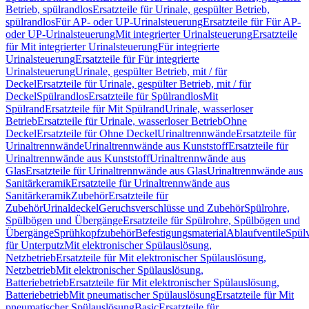
Betrieb, spülrandlos
Ersatzteile für Urinale, gespülter Betrieb,
spülrandlos
Für AP- oder UP-Urinalsteuerung
Ersatzteile für Für AP-
oder UP-Urinalsteuerung
Mit integrierter Urinalsteuerung
Ersatzteile
für Mit integrierter Urinalsteuerung
Für integrierte
Urinalsteuerung
Ersatzteile für Für integrierte
Urinalsteuerung
Urinale, gespülter Betrieb, mit / für
Deckel
Ersatzteile für Urinale, gespülter Betrieb, mit / für
Deckel
Spülrandlos
Ersatzteile für Spülrandlos
Mit
Spülrand
Ersatzteile für Mit Spülrand
Urinale, wasserloser
Betrieb
Ersatzteile für Urinale, wasserloser Betrieb
Ohne
Deckel
Ersatzteile für Ohne Deckel
Urinaltrennwände
Ersatzteile für
Urinaltrennwände
Urinaltrennwände aus Kunststoff
Ersatzteile für
Urinaltrennwände aus Kunststoff
Urinaltrennwände aus
Glas
Ersatzteile für Urinaltrennwände aus Glas
Urinaltrennwände aus
Sanitärkeramik
Ersatzteile für Urinaltrennwände aus
Sanitärkeramik
Zubehör
Ersatzteile für
Zubehör
Urinaldeckel
Geruchsverschlüsse und Zubehör
Spülrohre,
Spülbögen und Übergänge
Ersatzteile für Spülrohre, Spülbögen und
Übergänge
Sprühkopfzubehör
Befestigungsmaterial
Ablaufventile
Spülv
für Unterputz
Mit elektronischer Spülauslösung,
Netzbetrieb
Ersatzteile für Mit elektronischer Spülauslösung,
Netzbetrieb
Mit elektronischer Spülauslösung,
Batteriebetrieb
Ersatzteile für Mit elektronischer Spülauslösung,
Batteriebetrieb
Mit pneumatischer Spülauslösung
Ersatzteile für Mit
pneumatischer Spülauslösung
Basic
Ersatzteile für