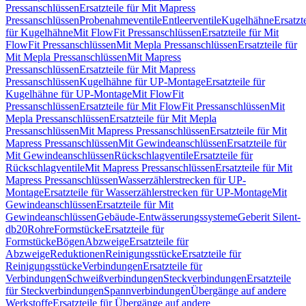
Pressanschlüssen
Ersatzteile für Mit Mapress
Pressanschlüssen
Probenahmeventile
Entleerventile
Kugelhähne
Ersatzt
für Kugelhähne
Mit FlowFit Pressanschlüssen
Ersatzteile für Mit
FlowFit Pressanschlüssen
Mit Mepla Pressanschlüssen
Ersatzteile für
Mit Mepla Pressanschlüssen
Mit Mapress
Pressanschlüssen
Ersatzteile für Mit Mapress
Pressanschlüssen
Kugelhähne für UP-Montage
Ersatzteile für
Kugelhähne für UP-Montage
Mit FlowFit
Pressanschlüssen
Ersatzteile für Mit FlowFit Pressanschlüssen
Mit
Mepla Pressanschlüssen
Ersatzteile für Mit Mepla
Pressanschlüssen
Mit Mapress Pressanschlüssen
Ersatzteile für Mit
Mapress Pressanschlüssen
Mit Gewindeanschlüssen
Ersatzteile für
Mit Gewindeanschlüssen
Rückschlagventile
Ersatzteile für
Rückschlagventile
Mit Mapress Pressanschlüssen
Ersatzteile für Mit
Mapress Pressanschlüssen
Wasserzählerstrecken für UP-
Montage
Ersatzteile für Wasserzählerstrecken für UP-Montage
Mit
Gewindeanschlüssen
Ersatzteile für Mit
Gewindeanschlüssen
Gebäude-Entwässerungssysteme
Geberit Silent-
db20
Rohre
Formstücke
Ersatzteile für
Formstücke
Bögen
Abzweige
Ersatzteile für
Abzweige
Reduktionen
Reinigungsstücke
Ersatzteile für
Reinigungsstücke
Verbindungen
Ersatzteile für
Verbindungen
Schweißverbindungen
Steckverbindungen
Ersatzteile
für Steckverbindungen
Spannverbindungen
Übergänge auf andere
Werkstoffe
Ersatzteile für Übergänge auf andere