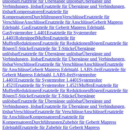
unlösbar
Ersatzteile für Übergänge unlösbar
Übergänge und
Verbindungen, lösbar
Ersatzteile für Übergänge und Verbindungen,
lösbar
Kompensatoren
Ersatzteile für
Kompensatoren
Durchführungen
Verschlüsse
Ersatzteile für
Verschlüsse
Anschlüsse
Ersatzteile für Anschlüsse
Geberit Mapress
Edelstahl, Gas
Ersatzteile für Geberit Mapress Edelstahl,
Gas
Systemrohre 1.4401
Ersatzteile für Systemrohre
1.4401
Rohrnippel
Muffen
Ersatzteile für
Muffen
Reduktionen
Ersatzteile für Reduktionen
Bögen
Ersatzteile für
Bögen
T-Stücke
Ersatzteile für T-Stücke
Übergänge
unlösbar
Ersatzteile für Übergänge unlösbar
Übergänge und
Verbindungen, lösbar
Ersatzteile für Übergänge und Verbindungen,
lösbar
Verschlüsse
Ersatzteile für Verschlüsse
Anschlüsse
Ersatzteile
für Anschlüsse
Geberit Mapress Edelstahl, LABS-frei
Ersatzteile für
Geberit Mapress Edelstahl, LABS-frei
Systemrohre
1.4401
Ersatzteile für Systemrohre 1.4401
Systemrohre
1.4521
Ersatzteile für Systemrohre 1.4521
Muffen
Ersatzteile für
Muffen
Reduktionen
Ersatzteile für Reduktionen
Bögen
Ersatzteile für
Bögen
T-Stücke
Ersatzteile für T-Stücke
Übergänge
unlösbar
Ersatzteile für Übergänge unlösbar
Übergänge und
Verbindungen, lösbar
Ersatzteile für Übergänge und Verbindungen,
lösbar
Verschlüsse
Ersatzteile für Verschlüsse
Anschlüsse
Ersatzteile
für Anschlüsse
Kompensatoren
Ersatzteile für
Kompensatoren
Durchführungen
Zubehör für Geberit Mapress
Edelstahl
Ersatzteile für Zubehör für Geberit Mapress