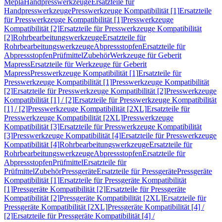
Mepla
Handpresswerkzeuge
Ersatzteile für
Handpresswerkzeuge
Presswerkzeuge Kompatibilität [1]
Ersatzteile
für Presswerkzeuge Kompatibilität [1]
Presswerkzeuge
Kompatibilität [2]
Ersatzteile für Presswerkzeuge Kompatibilität
[2]
Rohrbearbeitungswerkzeuge
Ersatzteile für
Rohrbearbeitungswerkzeuge
Abpressstopfen
Ersatzteile für
Abpressstopfen
Prüfmittel
Zubehör
Werkzeuge für Geberit
Mapress
Ersatzteile für Werkzeuge für Geberit
Mapress
Presswerkzeuge Kompatibilität [1]
Ersatzteile für
Presswerkzeuge Kompatibilität [1]
Presswerkzeuge Kompatibilität
[2]
Ersatzteile für Presswerkzeuge Kompatibilität [2]
Presswerkzeuge
Kompatibilität [1] / [2]
Ersatzteile für Presswerkzeuge Kompatibilität
[1] / [2]
Presswerkzeuge Kompatibilität [2XL]
Ersatzteile für
Presswerkzeuge Kompatibilität [2XL]
Presswerkzeuge
Kompatibilität [3]
Ersatzteile für Presswerkzeuge Kompatibilität
[3]
Presswerkzeuge Kompatibilität [4]
Ersatzteile für Presswerkzeuge
Kompatibilität [4]
Rohrbearbeitungswerkzeuge
Ersatzteile für
Rohrbearbeitungswerkzeuge
Abpressstopfen
Ersatzteile für
Abpressstopfen
Prüfmittel
Ersatzteile für
Prüfmittel
Zubehör
Pressgeräte
Ersatzteile für Pressgeräte
Pressgeräte
Kompatibilität [1]
Ersatzteile für Pressgeräte Kompatibilität
[1]
Pressgeräte Kompatibilität [2]
Ersatzteile für Pressgeräte
Kompatibilität [2]
Pressgeräte Kompatibilität [2XL]
Ersatzteile für
Pressgeräte Kompatibilität [2XL]
Pressgeräte Kompatibilität [4] /
[2]
Ersatzteile für Pressgeräte Kompatibilität [4] /