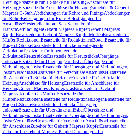
Heizung
Ersatzteile für T-Stücke für Heizung
Anschlüsse für
Heizung
Ersatzteile für Anschlüsse für Heizung
Zubehör für Geberit
Mapress C-Stahl
Abdichtungen für Rohre und Fittings
Abdeckungen
für Rohre
Befestigungen für Rohre
Befestigungen für
Anschlüsse
Systemdichtungen
Sets Schraube für
Flanschverbindungen
Geberit Mapress Kupfer
Geberit Mapress
Kupfer
Ersatzteile für Geberit Mapress Kupfer
Muffen
Ersatzteile für
Muffen
Reduktionen
Ersatzteile für Reduktionen
Bögen
Ersatzteile für
Bögen
T-Stücke
Ersatzteile für T-Stücke
Innenliegende
Zirkulation
Ersatzteile für Innenliegende
Zirkulation
Kreuzstücke
Ersatzteile für Kreuzstücke
Übergänge
unlösbar
Ersatzteile für Übergänge unlösbar
Übergänge und
Verbindungen, lösbar
Ersatzteile für Übergänge und Verbindungen,
lösbar
Verschlüsse
Ersatzteile für Verschlüsse
Anschlüsse
Ersatzteile
für Anschlüsse
T-Stücke für Heizung
Ersatzteile für T-Stücke für
Heizung
Anschlüsse für Heizung
Ersatzteile für Anschlüsse für
Heizung
Geberit Mapress Kupfer, Gas
Ersatzteile für Geberit
Mapress Kupfer, Gas
Muffen
Ersatzteile für
Muffen
Reduktionen
Ersatzteile für Reduktionen
Bögen
Ersatzteile für
Bögen
T-Stücke
Ersatzteile für T-Stücke
Übergänge
unlösbar
Ersatzteile für Übergänge unlösbar
Übergänge und
Verbindungen, lösbar
Ersatzteile für Übergänge und Verbindungen,
lösbar
Verschlüsse
Ersatzteile für Verschlüsse
Anschlüsse
Ersatzteile
für Anschlüsse
Zubehör für Geberit Mapress Kupfer
Ersatzteile für
Zubehör für Geberit Mapress Kupfer
Dämmungen für