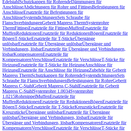
Edelstahl
Schutzkappen für Rohrende
Dämmungen für
Anschlüsse
Abdichtungen für Rohre und Fittings
Befestigungen für
Anschlüsse
Ersatzteile für Befestigungen für
Anschlüsse
Systemdichtungen
Sets Schraube für
Flanschverbindungen
Geberit Mapress Therm
Systemrohre
Therm
Fittings
Ersatzteile für Fittings
Muffen
Ersatzteile für
Muffen
Reduktionen
Ersatzteile für Reduktionen
Bögen
Ersatzteile für
Bögen
T-Stücke
Ersatzteile für T-Stücke
Übergänge
unlösbar
Ersatzteile für Übergänge unlösbar
Übergänge und
Verbindungen, lösbar
Ersatzteile für Übergänge und Verbindungen,
lösbar
Kompensatoren
Ersatzteile für
Kompensatoren
Verschlüsse
Ersatzteile für Verschlüsse
T-Stücke für
Heizung
Ersatzteile für T-Stücke für Heizung
Anschlüsse für
Heizung
Ersatzteile für Anschlüsse für Heizung
Zubehör für Geberit
Mapress Therm
Schutzkappen für Rohrende
Systemdichtungen
Sets
Schraube für Flanschverbindungen
Befestigungen für Rohre
Geberit
Mapress C-Stahl
Geberit Mapress C-Stahl
Ersatzteile für Geberit
Mapress C-Stahl
Systemrohre 1.0034
Systemrohre
1.0215
Rohrnippel
Muffen
Ersatzteile für
Muffen
Reduktionen
Ersatzteile für Reduktionen
Bögen
Ersatzteile für
Bögen
T-Stücke
Ersatzteile für T-Stücke
Kreuzstücke
Ersatzteile für
Kreuzstücke
Übergänge unlösbar
Ersatzteile für Übergänge
unlösbar
Übergänge und Verbindungen, lösbar
Ersatzteile für
Übergänge und Verbindungen, lösbar
Kompensatoren
Ersatzteile für
Kompensatoren
Verschlüsse
Ersatzteile für Verschlüsse
T-Stücke für