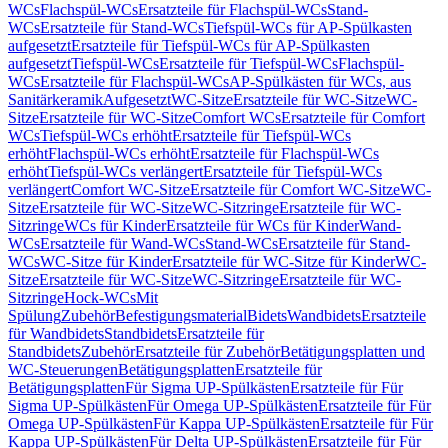
WCs
Flachspül-WCs
Ersatzteile für Flachspül-WCs
Stand-
WCs
Ersatzteile für Stand-WCs
Tiefspül-WCs für AP-Spülkasten
aufgesetzt
Ersatzteile für Tiefspül-WCs für AP-Spülkasten
aufgesetzt
Tiefspül-WCs
Ersatzteile für Tiefspül-WCs
Flachspül-
WCs
Ersatzteile für Flachspül-WCs
AP-Spülkästen für WCs, aus
Sanitärkeramik
Aufgesetzt
WC-Sitze
Ersatzteile für WC-Sitze
WC-
Sitze
Ersatzteile für WC-Sitze
Comfort WCs
Ersatzteile für Comfort
WCs
Tiefspül-WCs erhöht
Ersatzteile für Tiefspül-WCs
erhöht
Flachspül-WCs erhöht
Ersatzteile für Flachspül-WCs
erhöht
Tiefspül-WCs verlängert
Ersatzteile für Tiefspül-WCs
verlängert
Comfort WC-Sitze
Ersatzteile für Comfort WC-Sitze
WC-
Sitze
Ersatzteile für WC-Sitze
WC-Sitzringe
Ersatzteile für WC-
Sitzringe
WCs für Kinder
Ersatzteile für WCs für Kinder
Wand-
WCs
Ersatzteile für Wand-WCs
Stand-WCs
Ersatzteile für Stand-
WCs
WC-Sitze für Kinder
Ersatzteile für WC-Sitze für Kinder
WC-
Sitze
Ersatzteile für WC-Sitze
WC-Sitzringe
Ersatzteile für WC-
Sitzringe
Hock-WCs
Mit
Spülung
Zubehör
Befestigungsmaterial
Bidets
Wandbidets
Ersatzteile
für Wandbidets
Standbidets
Ersatzteile für
Standbidets
Zubehör
Ersatzteile für Zubehör
Betätigungsplatten und
WC-Steuerungen
Betätigungsplatten
Ersatzteile für
Betätigungsplatten
Für Sigma UP-Spülkästen
Ersatzteile für Für
Sigma UP-Spülkästen
Für Omega UP-Spülkästen
Ersatzteile für Für
Omega UP-Spülkästen
Für Kappa UP-Spülkästen
Ersatzteile für Für
Kappa UP-Spülkästen
Für Delta UP-Spülkästen
Ersatzteile für Für