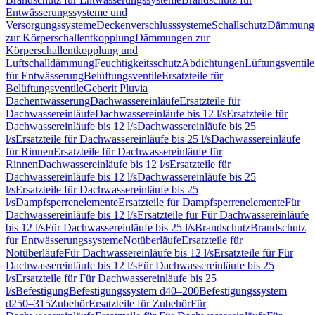
Entwässerungssysteme und
Versorgungssysteme
Deckenverschlusssysteme
Schallschutz
Dämmung
zur Körperschallentkopplung
Dämmungen zur
Körperschallentkopplung und
Luftschalldämmung
Feuchtigkeitsschutz
Abdichtungen
Lüftungsventile
für Entwässerung
Belüftungsventile
Ersatzteile für
Belüftungsventile
Geberit Pluvia
Dachentwässerung
Dachwassereinläufe
Ersatzteile für
Dachwassereinläufe
Dachwassereinläufe bis 12 l/s
Ersatzteile für
Dachwassereinläufe bis 12 l/s
Dachwassereinläufe bis 25
l/s
Ersatzteile für Dachwassereinläufe bis 25 l/s
Dachwassereinläufe
für Rinnen
Ersatzteile für Dachwassereinläufe für
Rinnen
Dachwassereinläufe bis 12 l/s
Ersatzteile für
Dachwassereinläufe bis 12 l/s
Dachwassereinläufe bis 25
l/s
Ersatzteile für Dachwassereinläufe bis 25
l/s
Dampfsperrenelemente
Ersatzteile für Dampfsperrenelemente
Für
Dachwassereinläufe bis 12 l/s
Ersatzteile für Für Dachwassereinläufe
bis 12 l/s
Für Dachwassereinläufe bis 25 l/s
Brandschutz
Brandschutz
für Entwässerungssysteme
Notüberläufe
Ersatzteile für
Notüberläufe
Für Dachwassereinläufe bis 12 l/s
Ersatzteile für Für
Dachwassereinläufe bis 12 l/s
Für Dachwassereinläufe bis 25
l/s
Ersatzteile für Für Dachwassereinläufe bis 25
l/s
Befestigung
Befestigungssystem d40–200
Befestigungssystem
d250–315
Zubehör
Ersatzteile für Zubehör
Für