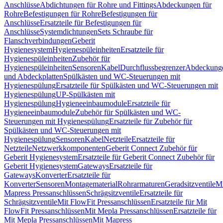
Anschlüsse
Abdichtungen für Rohre und Fittings
Abdeckungen für
Rohre
Befestigungen für Rohre
Befestigungen für
Anschlüsse
Ersatzteile für Befestigungen für
Anschlüsse
Systemdichtungen
Sets Schraube für
Flanschverbindungen
Geberit
Hygienesystem
Hygienespüleinheiten
Ersatzteile für
Hygienespüleinheiten
Zubehör für
Hygienespüleinheiten
Sensoren
Kabel
Durchflussbegrenzer
Abdeckung
und Abdeckplatten
Spülkästen und WC-Steuerungen mit
Hygienespülung
Ersatzteile für Spülkästen und WC-Steuerungen mit
Hygienespülung
UP-Spülkästen mit
Hygienespülung
Hygieneeinbaumodule
Ersatzteile für
Hygieneeinbaumodule
Zubehör für Spülkästen und WC-
Steuerungen mit Hygienespülung
Ersatzteile für Zubehör für
Spülkästen und WC-Steuerungen mit
Hygienespülung
Sensoren
Kabel
Netzteile
Ersatzteile für
Netzteile
Netzwerkkomponenten
Geberit Connect Zubehör für
Geberit Hygienesystem
Ersatzteile für Geberit Connect Zubehör für
Geberit Hygienesystem
Gateways
Ersatzteile für
Gateways
Konverter
Ersatzteile für
Konverter
Sensoren
Montagematerial
Rohrarmaturen
Geradsitzventile
Mi
Mapress Pressanschlüssen
Schrägsitzventile
Ersatzteile für
Schrägsitzventile
Mit FlowFit Pressanschlüssen
Ersatzteile für Mit
FlowFit Pressanschlüssen
Mit Mepla Pressanschlüssen
Ersatzteile für
Mit Mepla Pressanschlüssen
Mit Mapress