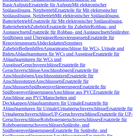
Basic
Aufputz
Ersatzteile für Aufputz
Mit elektronischer
Spülauslösung, Netzbetrieb
Ersatzteile für Mit elektronischer
Spülauslösung, Netzbetrieb
Mit elektronischer Spülauslösung,
Batteriebetrieb
Ersatzteile für Mit elektronischer Spülauslösung,
Batteriebetrieb
Zubehör
Ersatzteile für Zubehör
Rohbau- und
Austauschsets
Ersatzteile für Rohbau- und Austauschsets
Spülrohre,
Spülbögen und Übergänge
Renovierungssets
Ersatzteile für
Renovierungssets
Abdeckplatten
Sonstiges
Zubehör
Bedienhilfen
Apparateanschlüsse für WCs, Urinale und
Bidets
Ablaufgarnituren für WCs und Ausgüsse
Ersatzteile für
Ablaufgarnituren für WCs und
Ausgüsse
Geruchsverschlüsse
Ersatzteile für
Geruchsverschlüsse
Anschlussbögen
Ersatzteile für
Anschlussbögen
Anschlussstutzen
Ersatzteile für
Anschlussstutzen
Anschlusssets
Ersatzteile für
Anschlusssets
Spülbogenverlängerungen
Ersatzteile für
Spülbogenverlängerungen
Anschlüsse aus PVC
Ersatzteile für
Anschlüsse aus PVC
Manschetten und
Deckkappen
Ablaufgarnituren für Urinale
Ersatzteile für
Ablaufgarnituren für Urinale
Urinalgeruchsverschlüsse
Ersatzteile für
Urinalgeruchsverschlüsse
UP-Geruchsverschlüsse
Ersatzteile für UP-
Geruchsverschlüsse
Rohrbogengeruchsverschlüsses
Ersatzteile für
Rohrbogengeruchsverschlüsses
Spülrohr- und
Spülbogenverlängerungen
Ersatzteile für Spülrohr- und
Spülbogenverlängerungen
Anschlussstutzen
Ersatzteile für