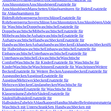
Anschlussstutzen
Anschlussbögen
Ersatzteile für
Anschlussbögen
Manschetten
Ablaufgarnituren für Bidets
Ersatzteile
für Ablaufgarnituren für
Bidets
Rohrbogengeruchsverschlüsse
Ersatzteile für
Rohrbogengeruchsverschlüsse
Anschlussstutzen
Anschlussbögen
Abde
für Waschtische
Doppelwaschtische
Ersatzteile für
Doppelwaschtische
Möbelwaschtische
Ersatzteile für
Möbelwaschtische
Aufsatzwaschtische
Ersatzteile für
Aufsatzwaschtische
Handwaschbecken
Ersatzteile für
Handwaschbecken
Aufsatzhandwaschbecken
Eckhandwaschbecken
H
für Halbeinbauwaschtische
Einbauwaschtische
Ersatzteile für
Einbauwaschtische
Unterbauwaschtische
Ersatzteile für
Unterbauwaschtische
Eckwaschtische
Waschtische
Comfort
Waschtische für Kinder
Ersatzteile für Waschtische für
Kinder
Waschtische
Waschrinnen
Ersatzteile für Waschrinnen
Weitere
Becken
Ersatzteile für Weitere Becken
Ausgussbecken
Ersatzteile für
Ausgussbecken
Ausgüsse
Ersatzteile für
Ausgüsse
Mehrzweckbecken
Ersatzteile für
Mehrzweckbecken
Gipsfangbecken
Waschtische für
Klassenräume
Ersatzteile für Waschtische für
Klassenräume
Zubehör
Säulen
Ersatzteile für
Säulen
Halbsäulen
Ersatzteile für
Halbsäulen
Zubehör
Ablaufkappen
Handtuchhalter
Befestigungsmateria
Waschtisch mit Unterschrank
Sets Handwaschbecken mit