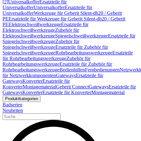
[2]
Universalkoffer
Ersatzteile für
Universalkoffer
Universalkoffer
Ersatzteile für
Universalkoffer
Werkzeuge für Geberit Silent-db20 / Geberit
PE
Ersatzteile für Werkzeuge für Geberit Silent-db20 / Geberit
PE
Elektroschweißwerkzeuge
Ersatzteile für
Elektroschweißwerkzeuge
Zubehör für
Elektroschweißwerkzeuge
Spiegelschweißwerkzeuge
Ersatzteile für
Spiegelschweißwerkzeuge
Zubehör für
Spiegelschweißwerkzeuge
Ersatzteile für Zubehör für
Spiegelschweißwerkzeuge
Rohrbearbeitungswerkzeuge
Ersatzteile
für Rohrbearbeitungswerkzeuge
Zubehör für
Rohrbearbeitungswerkzeuge
Ersatzteile für Zubehör für
Rohrbearbeitungswerkzeuge
Bedienhilfen
Fernbedienungen
Netzwerk
für Netzwerkkomponenten
Gateways
Ersatzteile für
Gateways
Konverter
Ersatzteile für
Konverter
Montagematerial
Geberit Connect
Gateways
Ersatzteile für
Gateways
Konverter
Ersatzteile für Konverter
Montagematerial
Produktkategorien
Badserien
Neuheiten