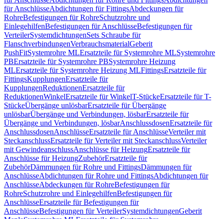
für Anschlüsse
Abdichtungen für Fittings
Abdeckungen für
Rohre
Befestigungen für Rohre
Schutzrohre und
Einlegehilfen
Befestigungen für Anschlüsse
Befestigungen für
Verteiler
Systemdichtungen
Sets Schraube für
Flanschverbindungen
Verbrauchsmaterial
Geberit
PushFit
Systemrohre ML
Ersatzteile für Systemrohre ML
Systemrohre
PB
Ersatzteile für Systemrohre PB
Systemrohre Heizung
ML
Ersatzteile für Systemrohre Heizung ML
Fittings
Ersatzteile für
Fittings
Kupplungen
Ersatzteile für
Kupplungen
Reduktionen
Ersatzteile für
Reduktionen
Winkel
Ersatzteile für Winkel
T-Stücke
Ersatzteile für T-
Stücke
Übergänge unlösbar
Ersatzteile für Übergänge
unlösbar
Übergänge und Verbindungen, lösbar
Ersatzteile für
Übergänge und Verbindungen, lösbar
Anschlussdosen
Ersatzteile für
Anschlussdosen
Anschlüsse
Ersatzteile für Anschlüsse
Verteiler mit
Steckanschluss
Ersatzteile für Verteiler mit Steckanschluss
Verteiler
mit Gewindeanschluss
Anschlüsse für Heizung
Ersatzteile für
Anschlüsse für Heizung
Zubehör
Ersatzteile für
Zubehör
Dämmungen für Rohre und Fittings
Dämmungen für
Anschlüsse
Abdichtungen für Rohre und Fittings
Abdichtungen für
Anschlüsse
Abdeckungen für Rohre
Befestigungen für
Rohre
Schutzrohre und Einlegehilfen
Befestigungen für
Anschlüsse
Ersatzteile für Befestigungen für
Anschlüsse
Befestigungen für Verteiler
Systemdichtungen
Geberit