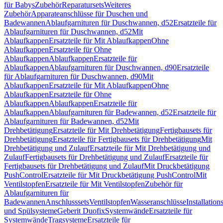
für Babys
Zubehör
Reparatursets
Weiteres
Zubehör
Apparateanschlüsse für Duschen und
Badewannen
Ablaufgarnituren für Duschwannen, d52
Ersatzteile für
Ablaufgarnituren für Duschwannen, d52
Mit
Ablaufkappen
Ersatzteile für Mit Ablaufkappen
Ohne
Ablaufkappen
Ersatzteile für Ohne
Ablaufkappen
Ablaufkappen
Ersatzteile für
Ablaufkappen
Ablaufgarnituren für Duschwannen, d90
Ersatzteile
für Ablaufgarnituren für Duschwannen, d90
Mit
Ablaufkappen
Ersatzteile für Mit Ablaufkappen
Ohne
Ablaufkappen
Ersatzteile für Ohne
Ablaufkappen
Ablaufkappen
Ersatzteile für
Ablaufkappen
Ablaufgarnituren für Badewannen, d52
Ersatzteile für
Ablaufgarnituren für Badewannen, d52
Mit
Drehbetätigung
Ersatzteile für Mit Drehbetätigung
Fertigbausets für
Drehbetätigung
Ersatzteile für Fertigbausets für Drehbetätigung
Mit
Drehbetätigung und Zulauf
Ersatzteile für Mit Drehbetätigung und
Zulauf
Fertigbausets für Drehbetätigung und Zulauf
Ersatzteile für
Fertigbausets für Drehbetätigung und Zulauf
Mit Druckbetätigung
PushControl
Ersatzteile für Mit Druckbetätigung PushControl
Mit
Ventilstopfen
Ersatzteile für Mit Ventilstopfen
Zubehör für
Ablaufgarnituren für
Badewannen
Anschlusssets
Ventilstopfen
Wasseranschlüsse
Installation
und Spülsysteme
Geberit Duofix
Systemwände
Ersatzteile für
Systemwände
Tragsysteme
Ersatzteile für