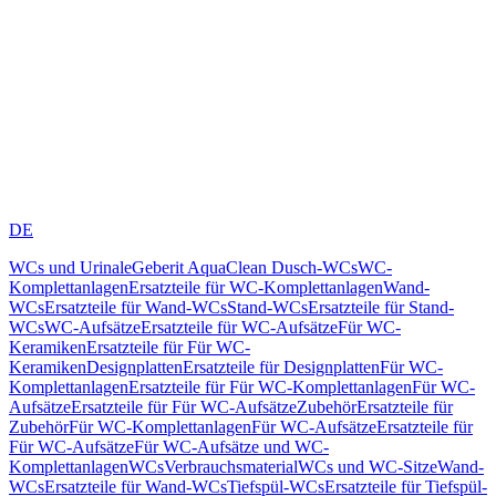
DE
WCs und Urinale
Geberit AquaClean Dusch-WCs
WC-
Komplettanlagen
Ersatzteile für WC-Komplettanlagen
Wand-
WCs
Ersatzteile für Wand-WCs
Stand-WCs
Ersatzteile für Stand-
WCs
WC-Aufsätze
Ersatzteile für WC-Aufsätze
Für WC-
Keramiken
Ersatzteile für Für WC-
Keramiken
Designplatten
Ersatzteile für Designplatten
Für WC-
Komplettanlagen
Ersatzteile für Für WC-Komplettanlagen
Für WC-
Aufsätze
Ersatzteile für Für WC-Aufsätze
Zubehör
Ersatzteile für
Zubehör
Für WC-Komplettanlagen
Für WC-Aufsätze
Ersatzteile für
Für WC-Aufsätze
Für WC-Aufsätze und WC-
Komplettanlagen
WCs
Verbrauchsmaterial
WCs und WC-Sitze
Wand-
WCs
Ersatzteile für Wand-WCs
Tiefspül-WCs
Ersatzteile für Tiefspül-