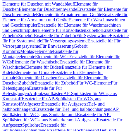
Elemente für Duschen mit Wandablauf
Elemente für
Duschen
Elemente für Duschtrennwände
Ersatzteile für Elemente für
Duschtrennwände
Elemente für Armaturen und Geräte
Ersatzteile für
Elemente für Armaturen und Geräte
Elemente für Waschmaschinen
und Geschirrspüler
Ersatzteile für Elemente für Waschmaschinen
und Geschirrspüler
Elemente für Konsollasten
Zubehör
Ersatzteile für
Zubehör
Zubehör
Ersatzteile für Zubehör
Für Systemwände
Ersatzteile
für Für Systemwände
Für Versorgungssysteme
Ersatzteile für Für
Versorgungssysteme
Für Entwässerung
Geberit
Kombifix
Montageelemente
Ersatzteile für
Montageelemente
Elemente für WCs
Ersatzteile für Elemente für
WCs
Elemente für Waschtische
Ersatzteile für Elemente für
Waschtische
Elemente für Bidets
Ersatzteile für Elemente für
Bidets
Elemente für Urinale
Ersatzteile für Elemente für
Urinale
Elemente für Duschen
Ersatzteile für Elemente für
Duschen
Zubehör
Ersatzteile für Zubehör
Für WC-Elemente
Für
Befestigungen
Ersatzteile für Für
Befestigungen
Aufputzspülkästen
AP-Spülkästen für WCs, aus
Kunststoff
Ersatzteile für AP-Spülkästen für WCs, aus
Kunststoff
Aufgesetzt
Ersatzteile für Aufgesetzt
Tief- und
halbhochhängend
Ersatzteile für Tief- und halbhochhängend
AP-
Spülkästen für WCs, aus Sanitärkeramik
Ersatzteile für AP-
Spülkästen für WCs, aus Sanitärkeramik
Aufgesetzt
Ersatzteile für
Aufgesetzt
Spülrohre
Ersatzteile für
Spülrohre
Hochhängend
Ersatzteile für Hochhängend
Tief- und