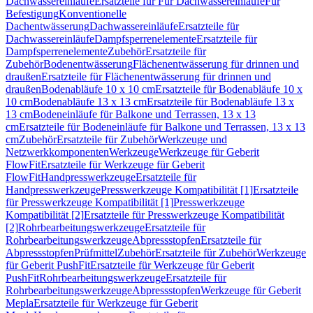
Dachwassereinläufe
Ersatzteile für Für Dachwassereinläufe
Für
Befestigung
Konventionelle
Dachentwässerung
Dachwassereinläufe
Ersatzteile für
Dachwassereinläufe
Dampfsperrenelemente
Ersatzteile für
Dampfsperrenelemente
Zubehör
Ersatzteile für
Zubehör
Bodenentwässerung
Flächenentwässerung für drinnen und
draußen
Ersatzteile für Flächenentwässerung für drinnen und
draußen
Bodenabläufe 10 x 10 cm
Ersatzteile für Bodenabläufe 10 x
10 cm
Bodenabläufe 13 x 13 cm
Ersatzteile für Bodenabläufe 13 x
13 cm
Bodeneinläufe für Balkone und Terrassen, 13 x 13
cm
Ersatzteile für Bodeneinläufe für Balkone und Terrassen, 13 x 13
cm
Zubehör
Ersatzteile für Zubehör
Werkzeuge und
Netzwerkkomponenten
Werkzeuge
Werkzeuge für Geberit
FlowFit
Ersatzteile für Werkzeuge für Geberit
FlowFit
Handpresswerkzeuge
Ersatzteile für
Handpresswerkzeuge
Presswerkzeuge Kompatibilität [1]
Ersatzteile
für Presswerkzeuge Kompatibilität [1]
Presswerkzeuge
Kompatibilität [2]
Ersatzteile für Presswerkzeuge Kompatibilität
[2]
Rohrbearbeitungswerkzeuge
Ersatzteile für
Rohrbearbeitungswerkzeuge
Abpressstopfen
Ersatzteile für
Abpressstopfen
Prüfmittel
Zubehör
Ersatzteile für Zubehör
Werkzeuge
für Geberit PushFit
Ersatzteile für Werkzeuge für Geberit
PushFit
Rohrbearbeitungswerkzeuge
Ersatzteile für
Rohrbearbeitungswerkzeuge
Abpressstopfen
Werkzeuge für Geberit
Mepla
Ersatzteile für Werkzeuge für Geberit