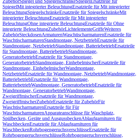
Zubehör
Spiegel und Spiegelschränke
Spiegel
Ersatzteile für
Spiegel
Mit integrierter Beleuchtung
Ersatzteile für Mit integrierter
Beleuchtung
Spiegelschränke
Ersatzteile für Spiegelschränke
Mit
integrierter Beleuchtung
Ersatzteile für Mit integrierter
Beleuchtung
Ohne integrierte Beleuchtung
Ersatzteile für Ohne
integrierte Beleuchtung
Zubehör
Lichtelemente
Griffe
Weiteres
Zubehör
Steckdosen
Armaturen
Waschtischarmaturen
Ersatzteile für
Waschtischarmaturen
Standmontage, Netzbetrieb
Ersatzteile für
Standmontage, Netzbetrieb
Standmontage, Batteriebetrieb
Ersatzteile
für Standmontage, Batteriebetrieb
Standmontage,
Generatorbetrieb
Ersatzteile für Standmontage,
Generatorbetrieb
Standmontage, Einhebelmischer
Ersatzteile für
Standmontage, Einhebelmischer
Wandmontage,
Netzbetrieb
Ersatzteile für Wandmontage, Netzbetrieb
Wandmontage,
Batteriebetrieb
Ersatzteile für Wandmontage,
Batteriebetrieb
Wandmontage, Generatorbetrieb
Ersatzteile für
Wandmontage, Generatorbetrieb
Wandmontage,
Zweigriffmischer
Ersatzteile für Wandmontage,
Zweigriffmischer
Zubehör
Ersatzteile für Zubehör
Für
Waschtischarmaturen
Ersatzteile für Für
Waschtischarmaturen
Apparateanschlüsse für Waschplatz,
Spülbecken, Geräte und Ausgussbecken
Ablaufgarnituren für
Waschbecken
Ersatzteile für Ablaufgarnituren für
Waschbecken
Rohrbogengeruchsverschlüsse
Ersatzteile für
Rohrbogengeruchsverschlüsse
Rohrbogengeruchsverschlüsse,