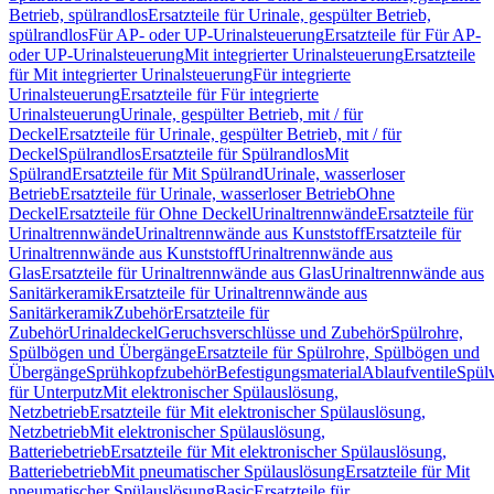
Betrieb, spülrandlos
Ersatzteile für Urinale, gespülter Betrieb,
spülrandlos
Für AP- oder UP-Urinalsteuerung
Ersatzteile für Für AP-
oder UP-Urinalsteuerung
Mit integrierter Urinalsteuerung
Ersatzteile
für Mit integrierter Urinalsteuerung
Für integrierte
Urinalsteuerung
Ersatzteile für Für integrierte
Urinalsteuerung
Urinale, gespülter Betrieb, mit / für
Deckel
Ersatzteile für Urinale, gespülter Betrieb, mit / für
Deckel
Spülrandlos
Ersatzteile für Spülrandlos
Mit
Spülrand
Ersatzteile für Mit Spülrand
Urinale, wasserloser
Betrieb
Ersatzteile für Urinale, wasserloser Betrieb
Ohne
Deckel
Ersatzteile für Ohne Deckel
Urinaltrennwände
Ersatzteile für
Urinaltrennwände
Urinaltrennwände aus Kunststoff
Ersatzteile für
Urinaltrennwände aus Kunststoff
Urinaltrennwände aus
Glas
Ersatzteile für Urinaltrennwände aus Glas
Urinaltrennwände aus
Sanitärkeramik
Ersatzteile für Urinaltrennwände aus
Sanitärkeramik
Zubehör
Ersatzteile für
Zubehör
Urinaldeckel
Geruchsverschlüsse und Zubehör
Spülrohre,
Spülbögen und Übergänge
Ersatzteile für Spülrohre, Spülbögen und
Übergänge
Sprühkopfzubehör
Befestigungsmaterial
Ablaufventile
Spülv
für Unterputz
Mit elektronischer Spülauslösung,
Netzbetrieb
Ersatzteile für Mit elektronischer Spülauslösung,
Netzbetrieb
Mit elektronischer Spülauslösung,
Batteriebetrieb
Ersatzteile für Mit elektronischer Spülauslösung,
Batteriebetrieb
Mit pneumatischer Spülauslösung
Ersatzteile für Mit
pneumatischer Spülauslösung
Basic
Ersatzteile für