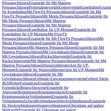
Pressanschlüssen
Ersatzteile für Mit Mapress
Pressanschlüssen
Probenahmeventile
Entleerventile
Kugelhähne
Ersatzt
für Kugelhähne
Mit FlowFit Pressanschlüssen
Ersatzteile für Mit
FlowFit Pressanschlüssen
Mit Mepla Pressanschlüssen
Ersatzteile für
Mit Mepla Pressanschlüssen
Mit Mapress
Pressanschlüssen
Ersatzteile für Mit Mapress
Pressanschlüssen
Kugelhähne für UP-Montage
Ersatzteile für
Kugelhähne für UP-Montage
Mit FlowFit
Pressanschlüssen
Ersatzteile für Mit FlowFit Pressanschlüssen
Mit
Mepla Pressanschlüssen
Ersatzteile für Mit Mepla
Pressanschlüssen
Mit Mapress Pressanschlüssen
Ersatzteile für Mit
Mapress Pressanschlüssen
Mit Gewindeanschlüssen
Ersatzteile für
Mit Gewindeanschlüssen
Rückschlagventile
Ersatzteile für
Rückschlagventile
Mit Mapress Pressanschlüssen
Ersatzteile für Mit
Mapress Pressanschlüssen
Wasserzählerstrecken für UP-
Montage
Ersatzteile für Wasserzählerstrecken für UP-Montage
Mit
Gewindeanschlüssen
Ersatzteile für Mit
Gewindeanschlüssen
Gebäude-Entwässerungssysteme
Geberit Silent-
db20
Rohre
Formstücke
Ersatzteile für
Formstücke
Bögen
Abzweige
Ersatzteile für
Abzweige
Reduktionen
Reinigungsstücke
Ersatzteile für
Reinigungsstücke
Verbindungen
Ersatzteile für
Verbindungen
Schweißverbindungen
Steckverbindungen
Ersatzteile
für Steckverbindungen
Spannverbindungen
Übergänge auf andere
Werkstoffe
Ersatzteile für Übergänge auf andere