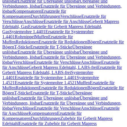
unlösbar
Ersatzteile für Übergänge unlösbar
Übergänge und
Verbindungen, lösbar
Ersatzteile für Übergänge und Verbindungen,
lösbar
Kompensatoren
Ersatzteile für
Kompensatoren
Durchführungen
Verschlüsse
Ersatzteile für
Verschlüsse
Anschlüsse
Ersatzteile für Anschlüsse
Geberit Mapress
Edelstahl, Gas
Ersatzteile für Geberit Mapress Edelstahl,
Gas
Systemrohre 1.4401
Ersatzteile für Systemrohre
1.4401
Rohrnippel
Muffen
Ersatzteile für
Muffen
Reduktionen
Ersatzteile für Reduktionen
Bögen
Ersatzteile für
Bögen
T-Stücke
Ersatzteile für T-Stücke
Übergänge
unlösbar
Ersatzteile für Übergänge unlösbar
Übergänge und
Verbindungen, lösbar
Ersatzteile für Übergänge und Verbindungen,
lösbar
Verschlüsse
Ersatzteile für Verschlüsse
Anschlüsse
Ersatzteile
für Anschlüsse
Geberit Mapress Edelstahl, LABS-frei
Ersatzteile für
Geberit Mapress Edelstahl, LABS-frei
Systemrohre
1.4401
Ersatzteile für Systemrohre 1.4401
Systemrohre
1.4521
Ersatzteile für Systemrohre 1.4521
Muffen
Ersatzteile für
Muffen
Reduktionen
Ersatzteile für Reduktionen
Bögen
Ersatzteile für
Bögen
T-Stücke
Ersatzteile für T-Stücke
Übergänge
unlösbar
Ersatzteile für Übergänge unlösbar
Übergänge und
Verbindungen, lösbar
Ersatzteile für Übergänge und Verbindungen,
lösbar
Verschlüsse
Ersatzteile für Verschlüsse
Anschlüsse
Ersatzteile
für Anschlüsse
Kompensatoren
Ersatzteile für
Kompensatoren
Durchführungen
Zubehör für Geberit Mapress
Edelstahl
Ersatzteile für Zubehör für Geberit Mapress