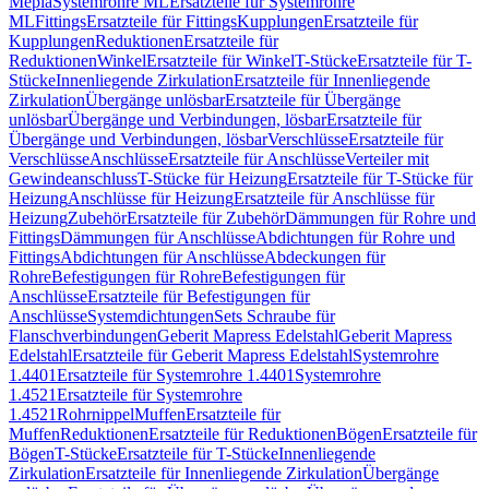
Mepla
Systemrohre ML
Ersatzteile für Systemrohre
ML
Fittings
Ersatzteile für Fittings
Kupplungen
Ersatzteile für
Kupplungen
Reduktionen
Ersatzteile für
Reduktionen
Winkel
Ersatzteile für Winkel
T-Stücke
Ersatzteile für T-
Stücke
Innenliegende Zirkulation
Ersatzteile für Innenliegende
Zirkulation
Übergänge unlösbar
Ersatzteile für Übergänge
unlösbar
Übergänge und Verbindungen, lösbar
Ersatzteile für
Übergänge und Verbindungen, lösbar
Verschlüsse
Ersatzteile für
Verschlüsse
Anschlüsse
Ersatzteile für Anschlüsse
Verteiler mit
Gewindeanschluss
T-Stücke für Heizung
Ersatzteile für T-Stücke für
Heizung
Anschlüsse für Heizung
Ersatzteile für Anschlüsse für
Heizung
Zubehör
Ersatzteile für Zubehör
Dämmungen für Rohre und
Fittings
Dämmungen für Anschlüsse
Abdichtungen für Rohre und
Fittings
Abdichtungen für Anschlüsse
Abdeckungen für
Rohre
Befestigungen für Rohre
Befestigungen für
Anschlüsse
Ersatzteile für Befestigungen für
Anschlüsse
Systemdichtungen
Sets Schraube für
Flanschverbindungen
Geberit Mapress Edelstahl
Geberit Mapress
Edelstahl
Ersatzteile für Geberit Mapress Edelstahl
Systemrohre
1.4401
Ersatzteile für Systemrohre 1.4401
Systemrohre
1.4521
Ersatzteile für Systemrohre
1.4521
Rohrnippel
Muffen
Ersatzteile für
Muffen
Reduktionen
Ersatzteile für Reduktionen
Bögen
Ersatzteile für
Bögen
T-Stücke
Ersatzteile für T-Stücke
Innenliegende
Zirkulation
Ersatzteile für Innenliegende Zirkulation
Übergänge