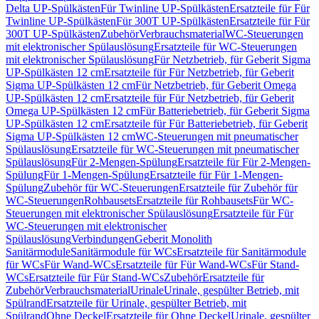
Delta UP-Spülkästen
Für Twinline UP-Spülkästen
Ersatzteile für Für
Twinline UP-Spülkästen
Für 300T UP-Spülkästen
Ersatzteile für Für
300T UP-Spülkästen
Zubehör
Verbrauchsmaterial
WC-Steuerungen
mit elektronischer Spülauslösung
Ersatzteile für WC-Steuerungen
mit elektronischer Spülauslösung
Für Netzbetrieb, für Geberit Sigma
UP-Spülkästen 12 cm
Ersatzteile für Für Netzbetrieb, für Geberit
Sigma UP-Spülkästen 12 cm
Für Netzbetrieb, für Geberit Omega
UP-Spülkästen 12 cm
Ersatzteile für Für Netzbetrieb, für Geberit
Omega UP-Spülkästen 12 cm
Für Batteriebetrieb, für Geberit Sigma
UP-Spülkästen 12 cm
Ersatzteile für Für Batteriebetrieb, für Geberit
Sigma UP-Spülkästen 12 cm
WC-Steuerungen mit pneumatischer
Spülauslösung
Ersatzteile für WC-Steuerungen mit pneumatischer
Spülauslösung
Für 2-Mengen-Spülung
Ersatzteile für Für 2-Mengen-
Spülung
Für 1-Mengen-Spülung
Ersatzteile für Für 1-Mengen-
Spülung
Zubehör für WC-Steuerungen
Ersatzteile für Zubehör für
WC-Steuerungen
Rohbausets
Ersatzteile für Rohbausets
Für WC-
Steuerungen mit elektronischer Spülauslösung
Ersatzteile für Für
WC-Steuerungen mit elektronischer
Spülauslösung
Verbindungen
Geberit Monolith
Sanitärmodule
Sanitärmodule für WCs
Ersatzteile für Sanitärmodule
für WCs
Für Wand-WCs
Ersatzteile für Für Wand-WCs
Für Stand-
WCs
Ersatzteile für Für Stand-WCs
Zubehör
Ersatzteile für
Zubehör
Verbrauchsmaterial
Urinale
Urinale, gespülter Betrieb, mit
Spülrand
Ersatzteile für Urinale, gespülter Betrieb, mit
Spülrand
Ohne Deckel
Ersatzteile für Ohne Deckel
Urinale, gespülter