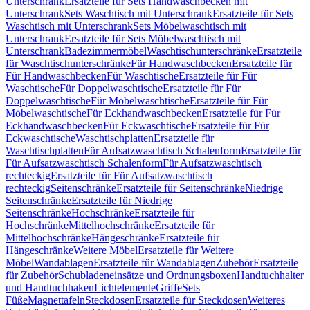
Unterschrank
Ersatzteile für Sets Handwaschbecken mit
Unterschrank
Sets Waschtisch mit Unterschrank
Ersatzteile für Sets
Waschtisch mit Unterschrank
Sets Möbelwaschtisch mit
Unterschrank
Ersatzteile für Sets Möbelwaschtisch mit
Unterschrank
Badezimmermöbel
Waschtischunterschränke
Ersatzteile
für Waschtischunterschränke
Für Handwaschbecken
Ersatzteile für
Für Handwaschbecken
Für Waschtische
Ersatzteile für Für
Waschtische
Für Doppelwaschtische
Ersatzteile für Für
Doppelwaschtische
Für Möbelwaschtische
Ersatzteile für Für
Möbelwaschtische
Für Eckhandwaschbecken
Ersatzteile für Für
Eckhandwaschbecken
Für Eckwaschtische
Ersatzteile für Für
Eckwaschtische
Waschtischplatten
Ersatzteile für
Waschtischplatten
Für Aufsatzwaschtisch Schalenform
Ersatzteile für
Für Aufsatzwaschtisch Schalenform
Für Aufsatzwaschtisch
rechteckig
Ersatzteile für Für Aufsatzwaschtisch
rechteckig
Seitenschränke
Ersatzteile für Seitenschränke
Niedrige
Seitenschränke
Ersatzteile für Niedrige
Seitenschränke
Hochschränke
Ersatzteile für
Hochschränke
Mittelhochschränke
Ersatzteile für
Mittelhochschränke
Hängeschränke
Ersatzteile für
Hängeschränke
Weitere Möbel
Ersatzteile für Weitere
Möbel
Wandablagen
Ersatzteile für Wandablagen
Zubehör
Ersatzteile
für Zubehör
Schubladeneinsätze und Ordnungsboxen
Handtuchhalter
und Handtuchhaken
Lichtelemente
Griffe
Sets
Füße
Magnettafeln
Steckdosen
Ersatzteile für Steckdosen
Weiteres