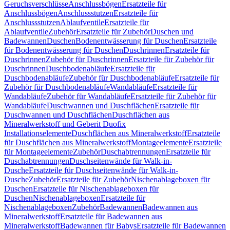
Geruchsverschlüsse
Anschlussbögen
Ersatzteile für
Anschlussbögen
Anschlussstutzen
Ersatzteile für
Anschlussstutzen
Ablaufventile
Ersatzteile für
Ablaufventile
Zubehör
Ersatzteile für Zubehör
Duschen und
Badewannen
Duschen
Bodenentwässerung für Duschen
Ersatzteile
für Bodenentwässerung für Duschen
Duschrinnen
Ersatzteile für
Duschrinnen
Zubehör für Duschrinnen
Ersatzteile für Zubehör für
Duschrinnen
Duschbodenabläufe
Ersatzteile für
Duschbodenabläufe
Zubehör für Duschbodenabläufe
Ersatzteile für
Zubehör für Duschbodenabläufe
Wandabläufe
Ersatzteile für
Wandabläufe
Zubehör für Wandabläufe
Ersatzteile für Zubehör für
Wandabläufe
Duschwannen und Duschflächen
Ersatzteile für
Duschwannen und Duschflächen
Duschflächen aus
Mineralwerkstoff und Geberit Duofix
Installationselemente
Duschflächen aus Mineralwerkstoff
Ersatzteile
für Duschflächen aus Mineralwerkstoff
Montageelemente
Ersatzteile
für Montageelemente
Zubehör
Duschabtrennungen
Ersatzteile für
Duschabtrennungen
Duschseitenwände für Walk-in-
Dusche
Ersatzteile für Duschseitenwände für Walk-in-
Dusche
Zubehör
Ersatzteile für Zubehör
Nischenablageboxen für
Duschen
Ersatzteile für Nischenablageboxen für
Duschen
Nischenablageboxen
Ersatzteile für
Nischenablageboxen
Zubehör
Badewannen
Badewannen aus
Mineralwerkstoff
Ersatzteile für Badewannen aus
Mineralwerkstoff
Badewannen für Babys
Ersatzteile für Badewannen