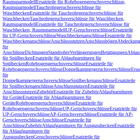
Raumsparmodell
Ersatzteile für Rohrbogengeruchsverschlüsse,
Raumsparmodell
Tauchrohrgeruchsverschlüsse für
Waschbecken
Ersatzteile für Tauchrohrgeruchsverschlüsse für
Waschbecken
Tauchrohrgeruchsverschlüsse für Waschbecken,
Raumsparmodell
Ersatzteile für Tauchrohrgeruchsverschlüsse für
Waschbecken, Raumsparmodell
UP-Geruchsverschlüsse
Ersatzteile
für UP-Geruchsverschlüsse
Waschbeckenanschlüsse
Ersatzteile für
Waschbeckenanschlüsse
Anschlussstutzen
Anschlussbögen
Abdeckung
für
Anschlüsse
Dichtungen
Standrohre
Verlängerungen
Betätigungen
Ablauf
für Spülbecken
Ersatzteile für Ablaufgarnituren für
Spülbecken
Rohrbogengeruchsverschlüsse
Ersatzteile für
Rohrbogengeruchsverschlüsse
Doppelkammergeruchsverschlüsse
Ersa
für
Doppelkammergeruchsverschlüsse
Spülbeckenanschlüsse
Ersatzteile
für Spülbeckenanschlüsse
Anschlussstutzen
Ersatzteile für
Anschlussstutzen
Zubehör
Ersatzteile für Zubehör
Ablaufgarnituren
für Geräte
Ersatzteile für Ablaufgarnituren für
Geräte
Rohrbogengeruchsverschlüsse
Ersatzteile für
Rohrbogengeruchsverschlüsse
UP-Geruchsverschlüsse
Ersatzteile für
UP-Geruchsverschlüsse
AP-Geruchsverschlüsse
Ersatzteile für AP-
Geruchsverschlüsse
Anschlüsse
Ersatzteile für
Anschlüsse
Zubehör
Ablaufgarnituren für Ausgussbecken
Ersatzteile
für Ablaufgarnituren für
Ausgussbecken
Geruchsverschlüsse
Ersatzteile für