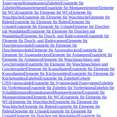
Tragsysteme
Beplankungen
Zubehör
Ersatzteile für
Zubehör
Montageelemente
Ersatzteile für Montageelemente
Elemente
für WCs
Ersatzteile für Elemente für WCs
Elemente für
Waschtische
Ersatzteile für Elemente für Waschtische
Elemente für
Bidets
Ersatzteile für Elemente für Bidets
Elemente für
Urinale
Ersatzteile für Elemente für Urinale
Elemente für Duschen
mit Wandablauf
Ersatzteile für Elemente für Duschen mit
Wandablauf
Elemente für Dusch- und Badewannen
Ersatzteile für
Elemente für Dusch- und Badewannen
Elemente für
Duschtrennwände
Ersatzteile für Elemente für
Duschtrennwände
Elemente für Ausgussbecken
Ersatzteile für
Elemente für Ausgussbecken
Elemente für Armaturen
Ersatzteile für
Elemente für Armaturen
Elemente für Waschmaschinen und
Geschirrspüler
Ersatzteile für Elemente für Waschmaschinen und
Geschirrspüler
Elemente für Konsollasten
Ersatzteile für Elemente für
Konsollasten
Elemente für Küchenspülen
Ersatzteile für Elemente für
Küchenspülen
Zubehör
Ersatzteile für Zubehör
Geberit
GIS
Systemwände
Ersatzteile für Systemwände
Tragsysteme
Zubehör
für Vorfertigung
Ersatzteile für Zubehör für Vorfertigung
Zubehör für
Schalldämmung
Beplankungen
Montageelemente
Ersatzteile für
Montageelemente
Elemente für WCs
Ersatzteile für Elemente für
WCs
Elemente für Waschtische
Ersatzteile für Elemente für
Waschtische
Elemente für Bidets
Ersatzteile für Elemente für
Bidets
Elemente für Urinale
Ersatzteile für Elemente für
Urinale
Elemente für Duschen mit Wandablauf
Ersatzteile für