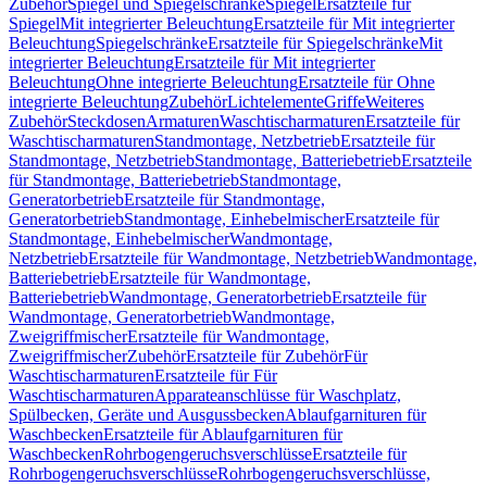
Zubehör
Spiegel und Spiegelschränke
Spiegel
Ersatzteile für
Spiegel
Mit integrierter Beleuchtung
Ersatzteile für Mit integrierter
Beleuchtung
Spiegelschränke
Ersatzteile für Spiegelschränke
Mit
integrierter Beleuchtung
Ersatzteile für Mit integrierter
Beleuchtung
Ohne integrierte Beleuchtung
Ersatzteile für Ohne
integrierte Beleuchtung
Zubehör
Lichtelemente
Griffe
Weiteres
Zubehör
Steckdosen
Armaturen
Waschtischarmaturen
Ersatzteile für
Waschtischarmaturen
Standmontage, Netzbetrieb
Ersatzteile für
Standmontage, Netzbetrieb
Standmontage, Batteriebetrieb
Ersatzteile
für Standmontage, Batteriebetrieb
Standmontage,
Generatorbetrieb
Ersatzteile für Standmontage,
Generatorbetrieb
Standmontage, Einhebelmischer
Ersatzteile für
Standmontage, Einhebelmischer
Wandmontage,
Netzbetrieb
Ersatzteile für Wandmontage, Netzbetrieb
Wandmontage,
Batteriebetrieb
Ersatzteile für Wandmontage,
Batteriebetrieb
Wandmontage, Generatorbetrieb
Ersatzteile für
Wandmontage, Generatorbetrieb
Wandmontage,
Zweigriffmischer
Ersatzteile für Wandmontage,
Zweigriffmischer
Zubehör
Ersatzteile für Zubehör
Für
Waschtischarmaturen
Ersatzteile für Für
Waschtischarmaturen
Apparateanschlüsse für Waschplatz,
Spülbecken, Geräte und Ausgussbecken
Ablaufgarnituren für
Waschbecken
Ersatzteile für Ablaufgarnituren für
Waschbecken
Rohrbogengeruchsverschlüsse
Ersatzteile für
Rohrbogengeruchsverschlüsse
Rohrbogengeruchsverschlüsse,