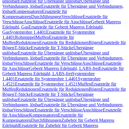
unlösbar
Ersatzteile für Übergänge unlösbar
Übergänge und
Verbindungen, lösbar
Ersatzteile für Übergänge und Verbindungen,
lösbar
Kompensatoren
Ersatzteile für
Kompensatoren
Durchführungen
Verschlüsse
Ersatzteile für
Verschlüsse
Anschlüsse
Ersatzteile für Anschlüsse
Geberit Mapress
Edelstahl, Gas
Ersatzteile für Geberit Mapress Edelstahl,
Gas
Systemrohre 1.4401
Ersatzteile für Systemrohre
1.4401
Rohrnippel
Muffen
Ersatzteile für
Muffen
Reduktionen
Ersatzteile für Reduktionen
Bögen
Ersatzteile für
Bögen
T-Stücke
Ersatzteile für T-Stücke
Übergänge
unlösbar
Ersatzteile für Übergänge unlösbar
Übergänge und
Verbindungen, lösbar
Ersatzteile für Übergänge und Verbindungen,
lösbar
Verschlüsse
Ersatzteile für Verschlüsse
Anschlüsse
Ersatzteile
für Anschlüsse
Geberit Mapress Edelstahl, LABS-frei
Ersatzteile für
Geberit Mapress Edelstahl, LABS-frei
Systemrohre
1.4401
Ersatzteile für Systemrohre 1.4401
Systemrohre
1.4521
Ersatzteile für Systemrohre 1.4521
Muffen
Ersatzteile für
Muffen
Reduktionen
Ersatzteile für Reduktionen
Bögen
Ersatzteile für
Bögen
T-Stücke
Ersatzteile für T-Stücke
Übergänge
unlösbar
Ersatzteile für Übergänge unlösbar
Übergänge und
Verbindungen, lösbar
Ersatzteile für Übergänge und Verbindungen,
lösbar
Verschlüsse
Ersatzteile für Verschlüsse
Anschlüsse
Ersatzteile
für Anschlüsse
Kompensatoren
Ersatzteile für
Kompensatoren
Durchführungen
Zubehör für Geberit Mapress
Edelstahl
Ersatzteile für Zubehör für Geberit Mapress