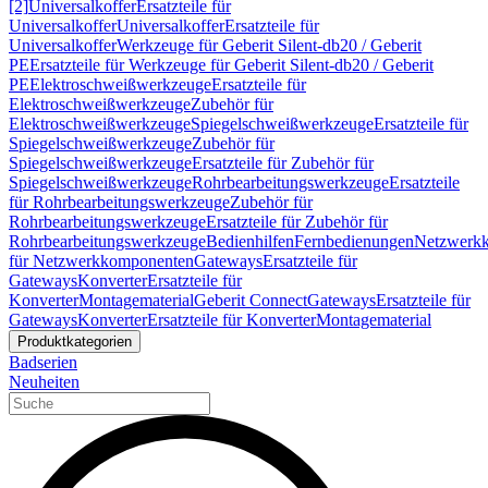
[2]
Universalkoffer
Ersatzteile für
Universalkoffer
Universalkoffer
Ersatzteile für
Universalkoffer
Werkzeuge für Geberit Silent-db20 / Geberit
PE
Ersatzteile für Werkzeuge für Geberit Silent-db20 / Geberit
PE
Elektroschweißwerkzeuge
Ersatzteile für
Elektroschweißwerkzeuge
Zubehör für
Elektroschweißwerkzeuge
Spiegelschweißwerkzeuge
Ersatzteile für
Spiegelschweißwerkzeuge
Zubehör für
Spiegelschweißwerkzeuge
Ersatzteile für Zubehör für
Spiegelschweißwerkzeuge
Rohrbearbeitungswerkzeuge
Ersatzteile
für Rohrbearbeitungswerkzeuge
Zubehör für
Rohrbearbeitungswerkzeuge
Ersatzteile für Zubehör für
Rohrbearbeitungswerkzeuge
Bedienhilfen
Fernbedienungen
Netzwerk
für Netzwerkkomponenten
Gateways
Ersatzteile für
Gateways
Konverter
Ersatzteile für
Konverter
Montagematerial
Geberit Connect
Gateways
Ersatzteile für
Gateways
Konverter
Ersatzteile für Konverter
Montagematerial
Produktkategorien
Badserien
Neuheiten