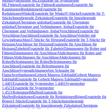
Mepla
Systemrohre ML
Ersatzteile für Systemrohre
ML
Fittings
Ersatzteile für Fittings
Kupplungen
Ersatzteile für
Kupplungen
Reduktionen
Ersatzteile für
Reduktionen
Winkel
Ersatzteile für Winkel
T-Stücke
Ersatzteile für T-
Stücke
Innenliegende Zirkulation
Ersatzteile für Innenliegende
Zirkulation
Übergänge unlösbar
Ersatzteile für Übergänge
unlösbar
Übergänge und Verbindungen, lösbar
Ersatzteile für
Übergänge und Verbindungen, lösbar
Verschlüsse
Ersatzteile für
Verschlüsse
Anschlüsse
Ersatzteile für Anschlüsse
Verteiler mit
Gewindeanschluss
T-Stücke für Heizung
Ersatzteile für T-Stücke für
Heizung
Anschlüsse für Heizung
Ersatzteile für Anschlüsse für
Heizung
Zubehör
Ersatzteile für Zubehör
Dämmungen für Rohre und
Fittings
Dämmungen für Anschlüsse
Abdichtungen für Rohre und
Fittings
Abdichtungen für Anschlüsse
Abdeckungen für
Rohre
Befestigungen für Rohre
Befestigungen für
Anschlüsse
Ersatzteile für Befestigungen für
Anschlüsse
Systemdichtungen
Sets Schraube für
Flanschverbindungen
Geberit Mapress Edelstahl
Geberit Mapress
Edelstahl
Ersatzteile für Geberit Mapress Edelstahl
Systemrohre
1.4401
Ersatzteile für Systemrohre 1.4401
Systemrohre
1.4521
Ersatzteile für Systemrohre
1.4521
Rohrnippel
Muffen
Ersatzteile für
Muffen
Reduktionen
Ersatzteile für Reduktionen
Bögen
Ersatzteile für
Bögen
T-Stücke
Ersatzteile für T-Stücke
Innenliegende
Zirkulation
Ersatzteile für Innenliegende Zirkulation
Übergänge