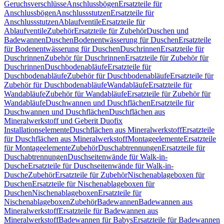
Geruchsverschlüsse
Anschlussbögen
Ersatzteile für
Anschlussbögen
Anschlussstutzen
Ersatzteile für
Anschlussstutzen
Ablaufventile
Ersatzteile für
Ablaufventile
Zubehör
Ersatzteile für Zubehör
Duschen und
Badewannen
Duschen
Bodenentwässerung für Duschen
Ersatzteile
für Bodenentwässerung für Duschen
Duschrinnen
Ersatzteile für
Duschrinnen
Zubehör für Duschrinnen
Ersatzteile für Zubehör für
Duschrinnen
Duschbodenabläufe
Ersatzteile für
Duschbodenabläufe
Zubehör für Duschbodenabläufe
Ersatzteile für
Zubehör für Duschbodenabläufe
Wandabläufe
Ersatzteile für
Wandabläufe
Zubehör für Wandabläufe
Ersatzteile für Zubehör für
Wandabläufe
Duschwannen und Duschflächen
Ersatzteile für
Duschwannen und Duschflächen
Duschflächen aus
Mineralwerkstoff und Geberit Duofix
Installationselemente
Duschflächen aus Mineralwerkstoff
Ersatzteile
für Duschflächen aus Mineralwerkstoff
Montageelemente
Ersatzteile
für Montageelemente
Zubehör
Duschabtrennungen
Ersatzteile für
Duschabtrennungen
Duschseitenwände für Walk-in-
Dusche
Ersatzteile für Duschseitenwände für Walk-in-
Dusche
Zubehör
Ersatzteile für Zubehör
Nischenablageboxen für
Duschen
Ersatzteile für Nischenablageboxen für
Duschen
Nischenablageboxen
Ersatzteile für
Nischenablageboxen
Zubehör
Badewannen
Badewannen aus
Mineralwerkstoff
Ersatzteile für Badewannen aus
Mineralwerkstoff
Badewannen für Babys
Ersatzteile für Badewannen