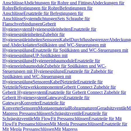
Anschlüsse
Abdichtungen für Rohre und Fittings
Abdeckungen für
Rohre
Befestigungen für Rohre
Befestigungen für
Anschlüsse
Ersatzteile für Befestigungen für
Anschlüsse
Systemdichtungen
Sets Schraube für
Flanschverbindungen
Geberit
Hygienesystem
Hygienespüleinheiten
Ersatzteile für
Hygienespüleinheiten
Zubehör für
Hygienespüleinheiten
Sensoren
Kabel
Durchflussbegrenzer
Abdeckung
und Abdeckplatten
Spülkästen und WC-Steuerungen mit
Hygienespülung
Ersatzteile für Spülkästen und WC-Steuerungen mit
Hygienespülung
UP-Spülkästen mit
Hygienespülung
Hygieneeinbaumodule
Ersatzteile für
Hygieneeinbaumodule
Zubehör für Spülkästen und WC-
Steuerungen mit Hygienespülung
Ersatzteile für Zubehör für
Spülkästen und WC-Steuerungen mit
Hygienespülung
Sensoren
Kabel
Netzteile
Ersatzteile für
Netzteile
Netzwerkkomponenten
Geberit Connect Zubehör für
Geberit Hygienesystem
Ersatzteile für Geberit Connect Zubehör für
Geberit Hygienesystem
Gateways
Ersatzteile für
Gateways
Konverter
Ersatzteile für
Konverter
Sensoren
Montagematerial
Rohrarmaturen
Geradsitzventile
Mi
Mapress Pressanschlüssen
Schrägsitzventile
Ersatzteile für
Schrägsitzventile
Mit FlowFit Pressanschlüssen
Ersatzteile für Mit
FlowFit Pressanschlüssen
Mit Mepla Pressanschlüssen
Ersatzteile für
Mit Mepla Pressanschlüssen
Mit Mapress