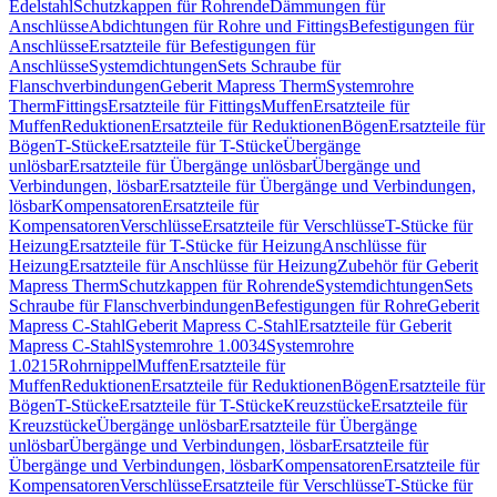
Edelstahl
Schutzkappen für Rohrende
Dämmungen für
Anschlüsse
Abdichtungen für Rohre und Fittings
Befestigungen für
Anschlüsse
Ersatzteile für Befestigungen für
Anschlüsse
Systemdichtungen
Sets Schraube für
Flanschverbindungen
Geberit Mapress Therm
Systemrohre
Therm
Fittings
Ersatzteile für Fittings
Muffen
Ersatzteile für
Muffen
Reduktionen
Ersatzteile für Reduktionen
Bögen
Ersatzteile für
Bögen
T-Stücke
Ersatzteile für T-Stücke
Übergänge
unlösbar
Ersatzteile für Übergänge unlösbar
Übergänge und
Verbindungen, lösbar
Ersatzteile für Übergänge und Verbindungen,
lösbar
Kompensatoren
Ersatzteile für
Kompensatoren
Verschlüsse
Ersatzteile für Verschlüsse
T-Stücke für
Heizung
Ersatzteile für T-Stücke für Heizung
Anschlüsse für
Heizung
Ersatzteile für Anschlüsse für Heizung
Zubehör für Geberit
Mapress Therm
Schutzkappen für Rohrende
Systemdichtungen
Sets
Schraube für Flanschverbindungen
Befestigungen für Rohre
Geberit
Mapress C-Stahl
Geberit Mapress C-Stahl
Ersatzteile für Geberit
Mapress C-Stahl
Systemrohre 1.0034
Systemrohre
1.0215
Rohrnippel
Muffen
Ersatzteile für
Muffen
Reduktionen
Ersatzteile für Reduktionen
Bögen
Ersatzteile für
Bögen
T-Stücke
Ersatzteile für T-Stücke
Kreuzstücke
Ersatzteile für
Kreuzstücke
Übergänge unlösbar
Ersatzteile für Übergänge
unlösbar
Übergänge und Verbindungen, lösbar
Ersatzteile für
Übergänge und Verbindungen, lösbar
Kompensatoren
Ersatzteile für
Kompensatoren
Verschlüsse
Ersatzteile für Verschlüsse
T-Stücke für