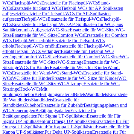
WCs
Flachspül-WCs
Ersatzteile für Flachspül-WCs
Stand-
WCs
Ersatzteile für Stand-WCs
Tiefspül-WCs für AP-Spülkasten
aufgesetzt
Ersatzteile für Tiefspül-WCs für AP-Spülkasten
aufgesetzt
Tiefspül-WCs
Ersatzteile für Tiefspül-WCs
Flachspül-
WCs
Ersatzteile für Flachspül-WCs
AP-Spülkästen für WCs, aus
Sanitärkeramik
Aufgesetzt
WC-Sitze
Ersatzteile für WC-Sitze
WC-
Sitze
Ersatzteile für WC-Sitze
Comfort WCs
Ersatzteile für Comfort
WCs
Tiefspül-WCs erhöht
Ersatzteile für Tiefspül-WCs
erhöht
Flachspül-WCs erhöht
Ersatzteile für Flachspül-WCs
erhöht
Tiefspül-WCs verlängert
Ersatzteile für Tiefspül-WCs
verlängert
Comfort WC-Sitze
Ersatzteile für Comfort WC-Sitze
WC-
Sitze
Ersatzteile für WC-Sitze
WC-Sitzringe
Ersatzteile für WC-
Sitzringe
WCs für Kinder
Ersatzteile für WCs für Kinder
Wand-
WCs
Ersatzteile für Wand-WCs
Stand-WCs
Ersatzteile für Stand-
WCs
WC-Sitze für Kinder
Ersatzteile für WC-Sitze für Kinder
WC-
Sitze
Ersatzteile für WC-Sitze
WC-Sitzringe
Ersatzteile für WC-
Sitzringe
Hock-WCs
Mit
Spülung
Zubehör
Befestigungsmaterial
Bidets
Wandbidets
Ersatzteile
für Wandbidets
Standbidets
Ersatzteile für
Standbidets
Zubehör
Ersatzteile für Zubehör
Betätigungsplatten und
WC-Steuerungen
Betätigungsplatten
Ersatzteile für
Betätigungsplatten
Für Sigma UP-Spülkästen
Ersatzteile für Für
Sigma UP-Spülkästen
Für Omega UP-Spülkästen
Ersatzteile für Für
Omega UP-Spülkästen
Für Kappa UP-Spülkästen
Ersatzteile für Für
Kappa UP-Spülkästen
Für Delta UP-Spülkästen
Ersatzteile für Für