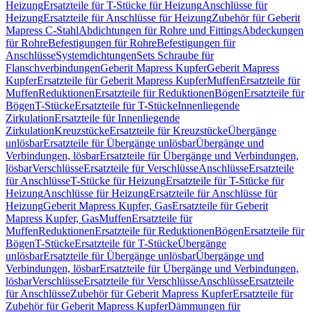
Heizung
Ersatzteile für T-Stücke für Heizung
Anschlüsse für
Heizung
Ersatzteile für Anschlüsse für Heizung
Zubehör für Geberit
Mapress C-Stahl
Abdichtungen für Rohre und Fittings
Abdeckungen
für Rohre
Befestigungen für Rohre
Befestigungen für
Anschlüsse
Systemdichtungen
Sets Schraube für
Flanschverbindungen
Geberit Mapress Kupfer
Geberit Mapress
Kupfer
Ersatzteile für Geberit Mapress Kupfer
Muffen
Ersatzteile für
Muffen
Reduktionen
Ersatzteile für Reduktionen
Bögen
Ersatzteile für
Bögen
T-Stücke
Ersatzteile für T-Stücke
Innenliegende
Zirkulation
Ersatzteile für Innenliegende
Zirkulation
Kreuzstücke
Ersatzteile für Kreuzstücke
Übergänge
unlösbar
Ersatzteile für Übergänge unlösbar
Übergänge und
Verbindungen, lösbar
Ersatzteile für Übergänge und Verbindungen,
lösbar
Verschlüsse
Ersatzteile für Verschlüsse
Anschlüsse
Ersatzteile
für Anschlüsse
T-Stücke für Heizung
Ersatzteile für T-Stücke für
Heizung
Anschlüsse für Heizung
Ersatzteile für Anschlüsse für
Heizung
Geberit Mapress Kupfer, Gas
Ersatzteile für Geberit
Mapress Kupfer, Gas
Muffen
Ersatzteile für
Muffen
Reduktionen
Ersatzteile für Reduktionen
Bögen
Ersatzteile für
Bögen
T-Stücke
Ersatzteile für T-Stücke
Übergänge
unlösbar
Ersatzteile für Übergänge unlösbar
Übergänge und
Verbindungen, lösbar
Ersatzteile für Übergänge und Verbindungen,
lösbar
Verschlüsse
Ersatzteile für Verschlüsse
Anschlüsse
Ersatzteile
für Anschlüsse
Zubehör für Geberit Mapress Kupfer
Ersatzteile für
Zubehör für Geberit Mapress Kupfer
Dämmungen für