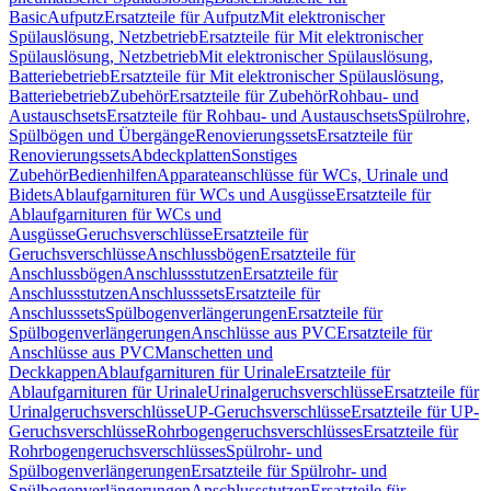
Basic
Aufputz
Ersatzteile für Aufputz
Mit elektronischer
Spülauslösung, Netzbetrieb
Ersatzteile für Mit elektronischer
Spülauslösung, Netzbetrieb
Mit elektronischer Spülauslösung,
Batteriebetrieb
Ersatzteile für Mit elektronischer Spülauslösung,
Batteriebetrieb
Zubehör
Ersatzteile für Zubehör
Rohbau- und
Austauschsets
Ersatzteile für Rohbau- und Austauschsets
Spülrohre,
Spülbögen und Übergänge
Renovierungssets
Ersatzteile für
Renovierungssets
Abdeckplatten
Sonstiges
Zubehör
Bedienhilfen
Apparateanschlüsse für WCs, Urinale und
Bidets
Ablaufgarnituren für WCs und Ausgüsse
Ersatzteile für
Ablaufgarnituren für WCs und
Ausgüsse
Geruchsverschlüsse
Ersatzteile für
Geruchsverschlüsse
Anschlussbögen
Ersatzteile für
Anschlussbögen
Anschlussstutzen
Ersatzteile für
Anschlussstutzen
Anschlusssets
Ersatzteile für
Anschlusssets
Spülbogenverlängerungen
Ersatzteile für
Spülbogenverlängerungen
Anschlüsse aus PVC
Ersatzteile für
Anschlüsse aus PVC
Manschetten und
Deckkappen
Ablaufgarnituren für Urinale
Ersatzteile für
Ablaufgarnituren für Urinale
Urinalgeruchsverschlüsse
Ersatzteile für
Urinalgeruchsverschlüsse
UP-Geruchsverschlüsse
Ersatzteile für UP-
Geruchsverschlüsse
Rohrbogengeruchsverschlüsses
Ersatzteile für
Rohrbogengeruchsverschlüsses
Spülrohr- und
Spülbogenverlängerungen
Ersatzteile für Spülrohr- und
Spülbogenverlängerungen
Anschlussstutzen
Ersatzteile für