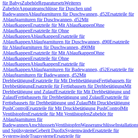
für Babys
Zubehör
Reparatursets
Weiteres
Zubehör
Apparateanschlüsse für Duschen und
Badewannen
Ablaufgarnituren für Duschwannen, d52
Ersatzteile für
Ablaufgarnituren für Duschwannen, d52
Mit
Ablaufkappen
Ersatzteile für Mit Ablaufkappen
Ohne
Ablaufkappen
Ersatzteile für Ohne
Ablaufkappen
Ablaufkappen
Ersatzteile für
Ablaufkappen
Ablaufgarnituren für Duschwannen, d90
Ersatzteile
für Ablaufgarnituren für Duschwannen, d90
Mit
Ablaufkappen
Ersatzteile für Mit Ablaufkappen
Ohne
Ablaufkappen
Ersatzteile für Ohne
Ablaufkappen
Ablaufkappen
Ersatzteile für
Ablaufkappen
Ablaufgarnituren für Badewannen, d52
Ersatzteile für
Ablaufgarnituren für Badewannen, d52
Mit
Drehbetätigung
Ersatzteile für Mit Drehbetätigung
Fertigbausets für
Drehbetätigung
Ersatzteile für Fertigbausets für Drehbetätigung
Mit
Drehbetätigung und Zulauf
Ersatzteile für Mit Drehbetätigung und
Zulauf
Fertigbausets für Drehbetätigung und Zulauf
Ersatzteile für
Fertigbausets für Drehbetätigung und Zulauf
Mit Druckbetätigung
PushControl
Ersatzteile für Mit Druckbetätigung PushControl
Mit
Ventilstopfen
Ersatzteile für Mit Ventilstopfen
Zubehör für
Ablaufgarnituren für
Badewannen
Anschlusssets
Ventilstopfen
Wasseranschlüsse
Installation
und Spülsysteme
Geberit Duofix
Systemwände
Ersatzteile für
Systemwände
Tragsysteme
Ersatzteile für