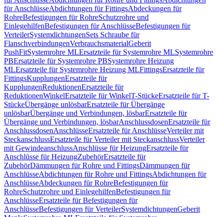
für Anschlüsse
Abdichtungen für Fittings
Abdeckungen für
Rohre
Befestigungen für Rohre
Schutzrohre und
Einlegehilfen
Befestigungen für Anschlüsse
Befestigungen für
Verteiler
Systemdichtungen
Sets Schraube für
Flanschverbindungen
Verbrauchsmaterial
Geberit
PushFit
Systemrohre ML
Ersatzteile für Systemrohre ML
Systemrohre
PB
Ersatzteile für Systemrohre PB
Systemrohre Heizung
ML
Ersatzteile für Systemrohre Heizung ML
Fittings
Ersatzteile für
Fittings
Kupplungen
Ersatzteile für
Kupplungen
Reduktionen
Ersatzteile für
Reduktionen
Winkel
Ersatzteile für Winkel
T-Stücke
Ersatzteile für T-
Stücke
Übergänge unlösbar
Ersatzteile für Übergänge
unlösbar
Übergänge und Verbindungen, lösbar
Ersatzteile für
Übergänge und Verbindungen, lösbar
Anschlussdosen
Ersatzteile für
Anschlussdosen
Anschlüsse
Ersatzteile für Anschlüsse
Verteiler mit
Steckanschluss
Ersatzteile für Verteiler mit Steckanschluss
Verteiler
mit Gewindeanschluss
Anschlüsse für Heizung
Ersatzteile für
Anschlüsse für Heizung
Zubehör
Ersatzteile für
Zubehör
Dämmungen für Rohre und Fittings
Dämmungen für
Anschlüsse
Abdichtungen für Rohre und Fittings
Abdichtungen für
Anschlüsse
Abdeckungen für Rohre
Befestigungen für
Rohre
Schutzrohre und Einlegehilfen
Befestigungen für
Anschlüsse
Ersatzteile für Befestigungen für
Anschlüsse
Befestigungen für Verteiler
Systemdichtungen
Geberit