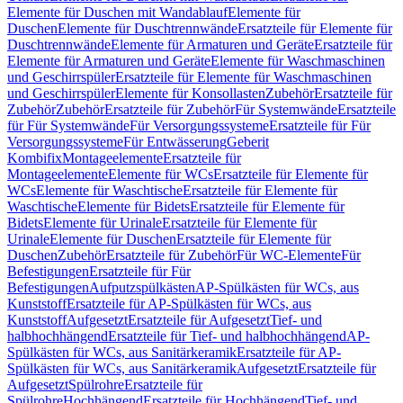
Elemente für Duschen mit Wandablauf
Elemente für
Duschen
Elemente für Duschtrennwände
Ersatzteile für Elemente für
Duschtrennwände
Elemente für Armaturen und Geräte
Ersatzteile für
Elemente für Armaturen und Geräte
Elemente für Waschmaschinen
und Geschirrspüler
Ersatzteile für Elemente für Waschmaschinen
und Geschirrspüler
Elemente für Konsollasten
Zubehör
Ersatzteile für
Zubehör
Zubehör
Ersatzteile für Zubehör
Für Systemwände
Ersatzteile
für Für Systemwände
Für Versorgungssysteme
Ersatzteile für Für
Versorgungssysteme
Für Entwässerung
Geberit
Kombifix
Montageelemente
Ersatzteile für
Montageelemente
Elemente für WCs
Ersatzteile für Elemente für
WCs
Elemente für Waschtische
Ersatzteile für Elemente für
Waschtische
Elemente für Bidets
Ersatzteile für Elemente für
Bidets
Elemente für Urinale
Ersatzteile für Elemente für
Urinale
Elemente für Duschen
Ersatzteile für Elemente für
Duschen
Zubehör
Ersatzteile für Zubehör
Für WC-Elemente
Für
Befestigungen
Ersatzteile für Für
Befestigungen
Aufputzspülkästen
AP-Spülkästen für WCs, aus
Kunststoff
Ersatzteile für AP-Spülkästen für WCs, aus
Kunststoff
Aufgesetzt
Ersatzteile für Aufgesetzt
Tief- und
halbhochhängend
Ersatzteile für Tief- und halbhochhängend
AP-
Spülkästen für WCs, aus Sanitärkeramik
Ersatzteile für AP-
Spülkästen für WCs, aus Sanitärkeramik
Aufgesetzt
Ersatzteile für
Aufgesetzt
Spülrohre
Ersatzteile für
Spülrohre
Hochhängend
Ersatzteile für Hochhängend
Tief- und