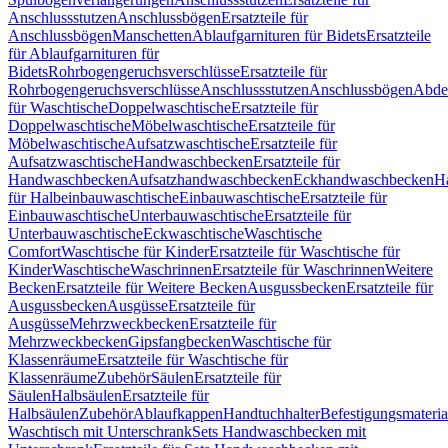
Anschlussstutzen
Anschlussbögen
Ersatzteile für
Anschlussbögen
Manschetten
Ablaufgarnituren für Bidets
Ersatzteile
für Ablaufgarnituren für
Bidets
Rohrbogengeruchsverschlüsse
Ersatzteile für
Rohrbogengeruchsverschlüsse
Anschlussstutzen
Anschlussbögen
Abde
für Waschtische
Doppelwaschtische
Ersatzteile für
Doppelwaschtische
Möbelwaschtische
Ersatzteile für
Möbelwaschtische
Aufsatzwaschtische
Ersatzteile für
Aufsatzwaschtische
Handwaschbecken
Ersatzteile für
Handwaschbecken
Aufsatzhandwaschbecken
Eckhandwaschbecken
H
für Halbeinbauwaschtische
Einbauwaschtische
Ersatzteile für
Einbauwaschtische
Unterbauwaschtische
Ersatzteile für
Unterbauwaschtische
Eckwaschtische
Waschtische
Comfort
Waschtische für Kinder
Ersatzteile für Waschtische für
Kinder
Waschtische
Waschrinnen
Ersatzteile für Waschrinnen
Weitere
Becken
Ersatzteile für Weitere Becken
Ausgussbecken
Ersatzteile für
Ausgussbecken
Ausgüsse
Ersatzteile für
Ausgüsse
Mehrzweckbecken
Ersatzteile für
Mehrzweckbecken
Gipsfangbecken
Waschtische für
Klassenräume
Ersatzteile für Waschtische für
Klassenräume
Zubehör
Säulen
Ersatzteile für
Säulen
Halbsäulen
Ersatzteile für
Halbsäulen
Zubehör
Ablaufkappen
Handtuchhalter
Befestigungsmateria
Waschtisch mit Unterschrank
Sets Handwaschbecken mit