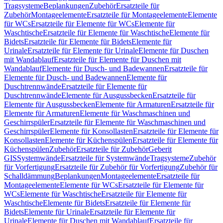
Tragsysteme
Beplankungen
Zubehör
Ersatzteile für
Zubehör
Montageelemente
Ersatzteile für Montageelemente
Elemente
für WCs
Ersatzteile für Elemente für WCs
Elemente für
Waschtische
Ersatzteile für Elemente für Waschtische
Elemente für
Bidets
Ersatzteile für Elemente für Bidets
Elemente für
Urinale
Ersatzteile für Elemente für Urinale
Elemente für Duschen
mit Wandablauf
Ersatzteile für Elemente für Duschen mit
Wandablauf
Elemente für Dusch- und Badewannen
Ersatzteile für
Elemente für Dusch- und Badewannen
Elemente für
Duschtrennwände
Ersatzteile für Elemente für
Duschtrennwände
Elemente für Ausgussbecken
Ersatzteile für
Elemente für Ausgussbecken
Elemente für Armaturen
Ersatzteile für
Elemente für Armaturen
Elemente für Waschmaschinen und
Geschirrspüler
Ersatzteile für Elemente für Waschmaschinen und
Geschirrspüler
Elemente für Konsollasten
Ersatzteile für Elemente für
Konsollasten
Elemente für Küchenspülen
Ersatzteile für Elemente für
Küchenspülen
Zubehör
Ersatzteile für Zubehör
Geberit
GIS
Systemwände
Ersatzteile für Systemwände
Tragsysteme
Zubehör
für Vorfertigung
Ersatzteile für Zubehör für Vorfertigung
Zubehör für
Schalldämmung
Beplankungen
Montageelemente
Ersatzteile für
Montageelemente
Elemente für WCs
Ersatzteile für Elemente für
WCs
Elemente für Waschtische
Ersatzteile für Elemente für
Waschtische
Elemente für Bidets
Ersatzteile für Elemente für
Bidets
Elemente für Urinale
Ersatzteile für Elemente für
Urinale
Elemente für Duschen mit Wandablauf
Ersatzteile für