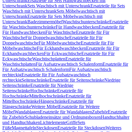
Unterschrank
Ersatzteile für Sets Handwaschbecken mit
Unterschrank
Sets Waschtisch mit Unterschrank
Ersatzteile für Sets
Waschtisch mit Unterschrank
Sets Möbelwaschtisch mit
Unterschrank
Ersatzteile für Sets Möbelwaschtisch mit
Unterschrank
Badezimmermöbel
Waschtischunterschränke
Ersatzteile
für Waschtischunterschränke
Für Handwaschbecken
Ersatzteile für
Für Handwaschbecken
Für Waschtische
Ersatzteile für Für
Waschtische
Für Doppelwaschtische
Ersatzteile für Für
Doppelwaschtische
Für Möbelwaschtische
Ersatzteile für Für
Möbelwaschtische
Für Eckhandwaschbecken
Ersatzteile für Für
Eckhandwaschbecken
Für Eckwaschtische
Ersatzteile für Für
Eckwaschtische
Waschtischplatten
Ersatzteile für
Waschtischplatten
Für Aufsatzwaschtisch Schalenform
Ersatzteile für
Für Aufsatzwaschtisch Schalenform
Für Aufsatzwaschtisch
rechteckig
Ersatzteile für Für Aufsatzwaschtisch
rechteckig
Seitenschränke
Ersatzteile für Seitenschränke
Niedrige
Seitenschränke
Ersatzteile für Niedrige
Seitenschränke
Hochschränke
Ersatzteile für
Hochschränke
Mittelhochschränke
Ersatzteile für
Mittelhochschränke
Hängeschränke
Ersatzteile für
Hängeschränke
Weitere Möbel
Ersatzteile für Weitere
Möbel
Wandablagen
Ersatzteile für Wandablagen
Zubehör
Ersatzteile
für Zubehör
Schubladeneinsätze und Ordnungsboxen
Handtuchhalter
und Handtuchhaken
Lichtelemente
Griffe
Sets
Füße
Magnettafeln
Steckdosen
Ersatzteile für Steckdosen
Weiteres