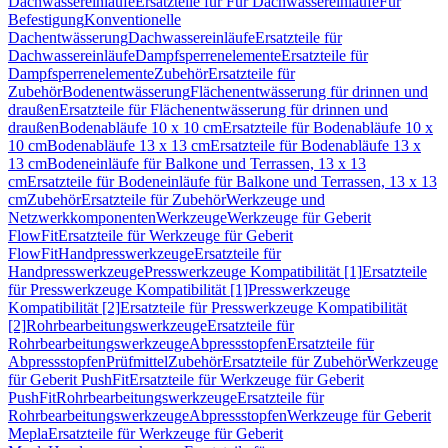
Dachwassereinläufe
Ersatzteile für Für Dachwassereinläufe
Für
Befestigung
Konventionelle
Dachentwässerung
Dachwassereinläufe
Ersatzteile für
Dachwassereinläufe
Dampfsperrenelemente
Ersatzteile für
Dampfsperrenelemente
Zubehör
Ersatzteile für
Zubehör
Bodenentwässerung
Flächenentwässerung für drinnen und
draußen
Ersatzteile für Flächenentwässerung für drinnen und
draußen
Bodenabläufe 10 x 10 cm
Ersatzteile für Bodenabläufe 10 x
10 cm
Bodenabläufe 13 x 13 cm
Ersatzteile für Bodenabläufe 13 x
13 cm
Bodeneinläufe für Balkone und Terrassen, 13 x 13
cm
Ersatzteile für Bodeneinläufe für Balkone und Terrassen, 13 x 13
cm
Zubehör
Ersatzteile für Zubehör
Werkzeuge und
Netzwerkkomponenten
Werkzeuge
Werkzeuge für Geberit
FlowFit
Ersatzteile für Werkzeuge für Geberit
FlowFit
Handpresswerkzeuge
Ersatzteile für
Handpresswerkzeuge
Presswerkzeuge Kompatibilität [1]
Ersatzteile
für Presswerkzeuge Kompatibilität [1]
Presswerkzeuge
Kompatibilität [2]
Ersatzteile für Presswerkzeuge Kompatibilität
[2]
Rohrbearbeitungswerkzeuge
Ersatzteile für
Rohrbearbeitungswerkzeuge
Abpressstopfen
Ersatzteile für
Abpressstopfen
Prüfmittel
Zubehör
Ersatzteile für Zubehör
Werkzeuge
für Geberit PushFit
Ersatzteile für Werkzeuge für Geberit
PushFit
Rohrbearbeitungswerkzeuge
Ersatzteile für
Rohrbearbeitungswerkzeuge
Abpressstopfen
Werkzeuge für Geberit
Mepla
Ersatzteile für Werkzeuge für Geberit