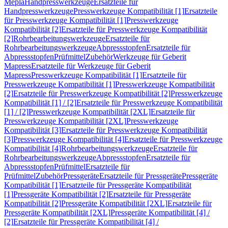
Mepla
Handpresswerkzeuge
Ersatzteile für
Handpresswerkzeuge
Presswerkzeuge Kompatibilität [1]
Ersatzteile
für Presswerkzeuge Kompatibilität [1]
Presswerkzeuge
Kompatibilität [2]
Ersatzteile für Presswerkzeuge Kompatibilität
[2]
Rohrbearbeitungswerkzeuge
Ersatzteile für
Rohrbearbeitungswerkzeuge
Abpressstopfen
Ersatzteile für
Abpressstopfen
Prüfmittel
Zubehör
Werkzeuge für Geberit
Mapress
Ersatzteile für Werkzeuge für Geberit
Mapress
Presswerkzeuge Kompatibilität [1]
Ersatzteile für
Presswerkzeuge Kompatibilität [1]
Presswerkzeuge Kompatibilität
[2]
Ersatzteile für Presswerkzeuge Kompatibilität [2]
Presswerkzeuge
Kompatibilität [1] / [2]
Ersatzteile für Presswerkzeuge Kompatibilität
[1] / [2]
Presswerkzeuge Kompatibilität [2XL]
Ersatzteile für
Presswerkzeuge Kompatibilität [2XL]
Presswerkzeuge
Kompatibilität [3]
Ersatzteile für Presswerkzeuge Kompatibilität
[3]
Presswerkzeuge Kompatibilität [4]
Ersatzteile für Presswerkzeuge
Kompatibilität [4]
Rohrbearbeitungswerkzeuge
Ersatzteile für
Rohrbearbeitungswerkzeuge
Abpressstopfen
Ersatzteile für
Abpressstopfen
Prüfmittel
Ersatzteile für
Prüfmittel
Zubehör
Pressgeräte
Ersatzteile für Pressgeräte
Pressgeräte
Kompatibilität [1]
Ersatzteile für Pressgeräte Kompatibilität
[1]
Pressgeräte Kompatibilität [2]
Ersatzteile für Pressgeräte
Kompatibilität [2]
Pressgeräte Kompatibilität [2XL]
Ersatzteile für
Pressgeräte Kompatibilität [2XL]
Pressgeräte Kompatibilität [4] /
[2]
Ersatzteile für Pressgeräte Kompatibilität [4] /