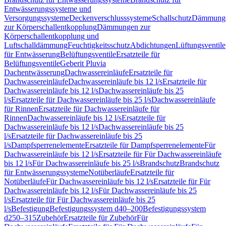
Entwässerungssysteme und
Versorgungssysteme
Deckenverschlusssysteme
Schallschutz
Dämmung
zur Körperschallentkopplung
Dämmungen zur
Körperschallentkopplung und
Luftschalldämmung
Feuchtigkeitsschutz
Abdichtungen
Lüftungsventile
für Entwässerung
Belüftungsventile
Ersatzteile für
Belüftungsventile
Geberit Pluvia
Dachentwässerung
Dachwassereinläufe
Ersatzteile für
Dachwassereinläufe
Dachwassereinläufe bis 12 l/s
Ersatzteile für
Dachwassereinläufe bis 12 l/s
Dachwassereinläufe bis 25
l/s
Ersatzteile für Dachwassereinläufe bis 25 l/s
Dachwassereinläufe
für Rinnen
Ersatzteile für Dachwassereinläufe für
Rinnen
Dachwassereinläufe bis 12 l/s
Ersatzteile für
Dachwassereinläufe bis 12 l/s
Dachwassereinläufe bis 25
l/s
Ersatzteile für Dachwassereinläufe bis 25
l/s
Dampfsperrenelemente
Ersatzteile für Dampfsperrenelemente
Für
Dachwassereinläufe bis 12 l/s
Ersatzteile für Für Dachwassereinläufe
bis 12 l/s
Für Dachwassereinläufe bis 25 l/s
Brandschutz
Brandschutz
für Entwässerungssysteme
Notüberläufe
Ersatzteile für
Notüberläufe
Für Dachwassereinläufe bis 12 l/s
Ersatzteile für Für
Dachwassereinläufe bis 12 l/s
Für Dachwassereinläufe bis 25
l/s
Ersatzteile für Für Dachwassereinläufe bis 25
l/s
Befestigung
Befestigungssystem d40–200
Befestigungssystem
d250–315
Zubehör
Ersatzteile für Zubehör
Für