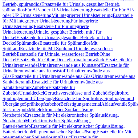
Betrieb, spülrandlos
Ersatzteile für Urinale, gespülter Betrieb,
spülrandlos
Für AP- oder UP-Urinalsteuerung
Ersatzteile für Für AP-
oder UP-Urinalsteuerung
Mit integrierter Urinalsteuerung
Ersatzteile
für Mit integrierter Urinalsteuerung
Für integrierte
Urinalsteuerung
Ersatzteile für Für integrierte
Urinalsteuerung
Urinale, gespülter Betrieb, mit / für
Deckel
Ersatzteile für Urinale, gespülter Betrieb, mit / für
Deckel
Spülrandlos
Ersatzteile für Spülrandlos
Mit
Spülrand
Ersatzteile für Mit Spülrand
Urinale, wasserloser
Betrieb
Ersatzteile für Urinale, wasserloser Betrieb
Ohne
Deckel
Ersatzteile für Ohne Deckel
Urinaltrennwände
Ersatzteile für
Urinaltrennwände
Urinaltrennwände aus Kunststoff
Ersatzteile für
Urinaltrennwände aus Kunststoff
Urinaltrennwände aus
Glas
Ersatzteile für Urinaltrennwände aus Glas
Urinaltrennwände aus
Sanitärkeramik
Ersatzteile für Urinaltrennwände aus
Sanitärkeramik
Zubehör
Ersatzteile für
Zubehör
Urinaldeckel
Geruchsverschlüsse und Zubehör
Spülrohre,
Spülbögen und Übergänge
Ersatzteile für Spülrohre, Spülbögen und
Übergänge
Sprühkopfzubehör
Befestigungsmaterial
Ablaufventile
Spülv
für Unterputz
Mit elektronischer Spülauslösung,
Netzbetrieb
Ersatzteile für Mit elektronischer Spülauslösung,
Netzbetrieb
Mit elektronischer Spülauslösung,
Batteriebetrieb
Ersatzteile für Mit elektronischer Spülauslösung,
Batteriebetrieb
Mit pneumatischer Spülauslösung
Ersatzteile für Mit
pneumatischer Spülauslösung
Basic
Ersatzteile für