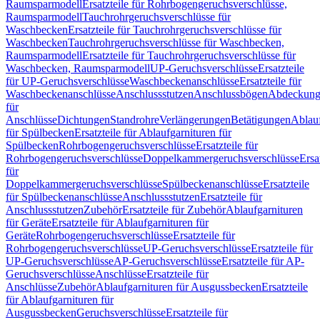
Raumsparmodell
Ersatzteile für Rohrbogengeruchsverschlüsse,
Raumsparmodell
Tauchrohrgeruchsverschlüsse für
Waschbecken
Ersatzteile für Tauchrohrgeruchsverschlüsse für
Waschbecken
Tauchrohrgeruchsverschlüsse für Waschbecken,
Raumsparmodell
Ersatzteile für Tauchrohrgeruchsverschlüsse für
Waschbecken, Raumsparmodell
UP-Geruchsverschlüsse
Ersatzteile
für UP-Geruchsverschlüsse
Waschbeckenanschlüsse
Ersatzteile für
Waschbeckenanschlüsse
Anschlussstutzen
Anschlussbögen
Abdeckung
für
Anschlüsse
Dichtungen
Standrohre
Verlängerungen
Betätigungen
Ablauf
für Spülbecken
Ersatzteile für Ablaufgarnituren für
Spülbecken
Rohrbogengeruchsverschlüsse
Ersatzteile für
Rohrbogengeruchsverschlüsse
Doppelkammergeruchsverschlüsse
Ersa
für
Doppelkammergeruchsverschlüsse
Spülbeckenanschlüsse
Ersatzteile
für Spülbeckenanschlüsse
Anschlussstutzen
Ersatzteile für
Anschlussstutzen
Zubehör
Ersatzteile für Zubehör
Ablaufgarnituren
für Geräte
Ersatzteile für Ablaufgarnituren für
Geräte
Rohrbogengeruchsverschlüsse
Ersatzteile für
Rohrbogengeruchsverschlüsse
UP-Geruchsverschlüsse
Ersatzteile für
UP-Geruchsverschlüsse
AP-Geruchsverschlüsse
Ersatzteile für AP-
Geruchsverschlüsse
Anschlüsse
Ersatzteile für
Anschlüsse
Zubehör
Ablaufgarnituren für Ausgussbecken
Ersatzteile
für Ablaufgarnituren für
Ausgussbecken
Geruchsverschlüsse
Ersatzteile für