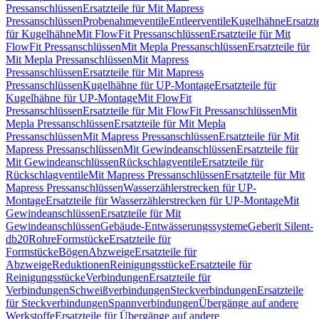
Pressanschlüssen
Ersatzteile für Mit Mapress
Pressanschlüssen
Probenahmeventile
Entleerventile
Kugelhähne
Ersatzt
für Kugelhähne
Mit FlowFit Pressanschlüssen
Ersatzteile für Mit
FlowFit Pressanschlüssen
Mit Mepla Pressanschlüssen
Ersatzteile für
Mit Mepla Pressanschlüssen
Mit Mapress
Pressanschlüssen
Ersatzteile für Mit Mapress
Pressanschlüssen
Kugelhähne für UP-Montage
Ersatzteile für
Kugelhähne für UP-Montage
Mit FlowFit
Pressanschlüssen
Ersatzteile für Mit FlowFit Pressanschlüssen
Mit
Mepla Pressanschlüssen
Ersatzteile für Mit Mepla
Pressanschlüssen
Mit Mapress Pressanschlüssen
Ersatzteile für Mit
Mapress Pressanschlüssen
Mit Gewindeanschlüssen
Ersatzteile für
Mit Gewindeanschlüssen
Rückschlagventile
Ersatzteile für
Rückschlagventile
Mit Mapress Pressanschlüssen
Ersatzteile für Mit
Mapress Pressanschlüssen
Wasserzählerstrecken für UP-
Montage
Ersatzteile für Wasserzählerstrecken für UP-Montage
Mit
Gewindeanschlüssen
Ersatzteile für Mit
Gewindeanschlüssen
Gebäude-Entwässerungssysteme
Geberit Silent-
db20
Rohre
Formstücke
Ersatzteile für
Formstücke
Bögen
Abzweige
Ersatzteile für
Abzweige
Reduktionen
Reinigungsstücke
Ersatzteile für
Reinigungsstücke
Verbindungen
Ersatzteile für
Verbindungen
Schweißverbindungen
Steckverbindungen
Ersatzteile
für Steckverbindungen
Spannverbindungen
Übergänge auf andere
Werkstoffe
Ersatzteile für Übergänge auf andere