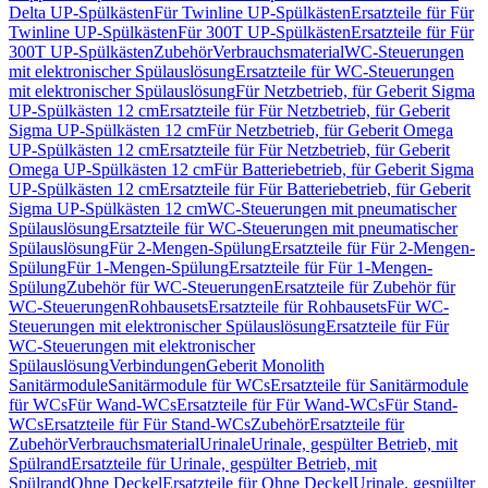
Delta UP-Spülkästen
Für Twinline UP-Spülkästen
Ersatzteile für Für
Twinline UP-Spülkästen
Für 300T UP-Spülkästen
Ersatzteile für Für
300T UP-Spülkästen
Zubehör
Verbrauchsmaterial
WC-Steuerungen
mit elektronischer Spülauslösung
Ersatzteile für WC-Steuerungen
mit elektronischer Spülauslösung
Für Netzbetrieb, für Geberit Sigma
UP-Spülkästen 12 cm
Ersatzteile für Für Netzbetrieb, für Geberit
Sigma UP-Spülkästen 12 cm
Für Netzbetrieb, für Geberit Omega
UP-Spülkästen 12 cm
Ersatzteile für Für Netzbetrieb, für Geberit
Omega UP-Spülkästen 12 cm
Für Batteriebetrieb, für Geberit Sigma
UP-Spülkästen 12 cm
Ersatzteile für Für Batteriebetrieb, für Geberit
Sigma UP-Spülkästen 12 cm
WC-Steuerungen mit pneumatischer
Spülauslösung
Ersatzteile für WC-Steuerungen mit pneumatischer
Spülauslösung
Für 2-Mengen-Spülung
Ersatzteile für Für 2-Mengen-
Spülung
Für 1-Mengen-Spülung
Ersatzteile für Für 1-Mengen-
Spülung
Zubehör für WC-Steuerungen
Ersatzteile für Zubehör für
WC-Steuerungen
Rohbausets
Ersatzteile für Rohbausets
Für WC-
Steuerungen mit elektronischer Spülauslösung
Ersatzteile für Für
WC-Steuerungen mit elektronischer
Spülauslösung
Verbindungen
Geberit Monolith
Sanitärmodule
Sanitärmodule für WCs
Ersatzteile für Sanitärmodule
für WCs
Für Wand-WCs
Ersatzteile für Für Wand-WCs
Für Stand-
WCs
Ersatzteile für Für Stand-WCs
Zubehör
Ersatzteile für
Zubehör
Verbrauchsmaterial
Urinale
Urinale, gespülter Betrieb, mit
Spülrand
Ersatzteile für Urinale, gespülter Betrieb, mit
Spülrand
Ohne Deckel
Ersatzteile für Ohne Deckel
Urinale, gespülter