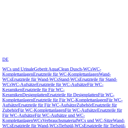
DE
WCs und Urinale
Geberit AquaClean Dusch-WCs
WC-
Komplettanlagen
Ersatzteile für WC-Komplettanlagen
Wand-
WCs
Ersatzteile für Wand-WCs
Stand-WCs
Ersatzteile für Stand-
WCs
WC-Aufsätze
Ersatzteile für WC-Aufsätze
Für WC-
Keramiken
Ersatzteile für Für WC-
Keramiken
Designplatten
Ersatzteile für Designplatten
Für WC-
Komplettanlagen
Ersatzteile für Für WC-Komplettanlagen
Für WC-
Aufsätze
Ersatzteile für Für WC-Aufsätze
Zubehör
Ersatzteile für
Zubehör
Für WC-Komplettanlagen
Für WC-Aufsätze
Ersatzteile für
Für WC-Aufsätze
Für WC-Aufsätze und WC-
Komplettanlagen
WCs
Verbrauchsmaterial
WCs und WC-Sitze
Wand-
WCs
Ersatzteile für Wand-WCs
Tiefspül-WCs
Ersatzteile für Tiefspül-