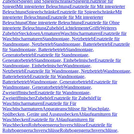
Zubehör
Spiegel und Spiegelschränke
Spiegel
Ersatzteile für
Spiegel
Mit integrierter Beleuchtung
Ersatzteile für Mit integrierter
Beleuchtung
Spiegelschränke
Ersatzteile für Spiegelschränke
Mit
integrierter Beleuchtung
Ersatzteile für Mit integrierter
Beleuchtung
Ohne integrierte Beleuchtung
Ersatzteile für Ohne
integrierte Beleuchtung
Zubehör
Lichtelemente
Griffe
Weiteres
Zubehör
Steckdosen
Armaturen
Waschtischarmaturen
Ersatzteile für
Waschtischarmaturen
Standmontage, Netzbetrieb
Ersatzteile für
Standmontage, Netzbetrieb
Standmontage, Batteriebetrieb
Ersatzteile
für Standmontage, Batteriebetrieb
Standmontage,
Generatorbetrieb
Ersatzteile für Standmontage,
Generatorbetrieb
Standmontage, Einhebelmischer
Ersatzteile für
Standmontage, Einhebelmischer
Wandmontage,
Netzbetrieb
Ersatzteile für Wandmontage, Netzbetrieb
Wandmontage,
Batteriebetrieb
Ersatzteile für Wandmontage,
Batteriebetrieb
Wandmontage, Generatorbetrieb
Ersatzteile für
Wandmontage, Generatorbetrieb
Wandmontage,
Zweigriffmischer
Ersatzteile für Wandmontage,
Zweigriffmischer
Zubehör
Ersatzteile für Zubehör
Für
Waschtischarmaturen
Ersatzteile für Für
Waschtischarmaturen
Apparateanschlüsse für Waschplatz,
Spülbecken, Geräte und Ausgussbecken
Ablaufgarnituren für
Waschbecken
Ersatzteile für Ablaufgarnituren für
Waschbecken
Rohrbogengeruchsverschlüsse
Ersatzteile für
Rohrbogengeruchsverschlüsse
Rohrbogengeruchsverschlüsse,