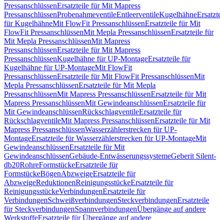
Pressanschlüssen
Ersatzteile für Mit Mapress
Pressanschlüssen
Probenahmeventile
Entleerventile
Kugelhähne
Ersatzt
für Kugelhähne
Mit FlowFit Pressanschlüssen
Ersatzteile für Mit
FlowFit Pressanschlüssen
Mit Mepla Pressanschlüssen
Ersatzteile für
Mit Mepla Pressanschlüssen
Mit Mapress
Pressanschlüssen
Ersatzteile für Mit Mapress
Pressanschlüssen
Kugelhähne für UP-Montage
Ersatzteile für
Kugelhähne für UP-Montage
Mit FlowFit
Pressanschlüssen
Ersatzteile für Mit FlowFit Pressanschlüssen
Mit
Mepla Pressanschlüssen
Ersatzteile für Mit Mepla
Pressanschlüssen
Mit Mapress Pressanschlüssen
Ersatzteile für Mit
Mapress Pressanschlüssen
Mit Gewindeanschlüssen
Ersatzteile für
Mit Gewindeanschlüssen
Rückschlagventile
Ersatzteile für
Rückschlagventile
Mit Mapress Pressanschlüssen
Ersatzteile für Mit
Mapress Pressanschlüssen
Wasserzählerstrecken für UP-
Montage
Ersatzteile für Wasserzählerstrecken für UP-Montage
Mit
Gewindeanschlüssen
Ersatzteile für Mit
Gewindeanschlüssen
Gebäude-Entwässerungssysteme
Geberit Silent-
db20
Rohre
Formstücke
Ersatzteile für
Formstücke
Bögen
Abzweige
Ersatzteile für
Abzweige
Reduktionen
Reinigungsstücke
Ersatzteile für
Reinigungsstücke
Verbindungen
Ersatzteile für
Verbindungen
Schweißverbindungen
Steckverbindungen
Ersatzteile
für Steckverbindungen
Spannverbindungen
Übergänge auf andere
Werkstoffe
Ersatzteile für Übergänge auf andere