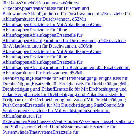
für Babys
Zubehör
Reparatursets
Weiteres
Zubehör
Apparateanschlüsse für Duschen und
Badewannen
Ablaufgarnituren für Duschwannen, d52
Ersatzteile für
Ablaufgarnituren für Duschwannen, d52
Mit
Ablaufkappen
Ersatzteile für Mit Ablaufkappen
Ohne
Ablaufkappen
Ersatzteile für Ohne
Ablaufkappen
Ablaufkappen
Ersatzteile für
Ablaufkappen
Ablaufgarnituren für Duschwannen, d90
Ersatzteile
für Ablaufgarnituren für Duschwannen, d90
Mit
Ablaufkappen
Ersatzteile für Mit Ablaufkappen
Ohne
Ablaufkappen
Ersatzteile für Ohne
Ablaufkappen
Ablaufkappen
Ersatzteile für
Ablaufkappen
Ablaufgarnituren für Badewannen, d52
Ersatzteile für
Ablaufgarnituren für Badewannen, d52
Mit
Drehbetätigung
Ersatzteile für Mit Drehbetätigung
Fertigbausets für
Drehbetätigung
Ersatzteile für Fertigbausets für Drehbetätigung
Mit
Drehbetätigung und Zulauf
Ersatzteile für Mit Drehbetätigung und
Zulauf
Fertigbausets für Drehbetätigung und Zulauf
Ersatzteile für
Fertigbausets für Drehbetätigung und Zulauf
Mit Druckbetätigung
PushControl
Ersatzteile für Mit Druckbetätigung PushControl
Mit
Ventilstopfen
Ersatzteile für Mit Ventilstopfen
Zubehör für
Ablaufgarnituren für
Badewannen
Anschlusssets
Ventilstopfen
Wasseranschlüsse
Installation
und Spülsysteme
Geberit Duofix
Systemwände
Ersatzteile für
Systemwände
Tragsysteme
Ersatzteile für