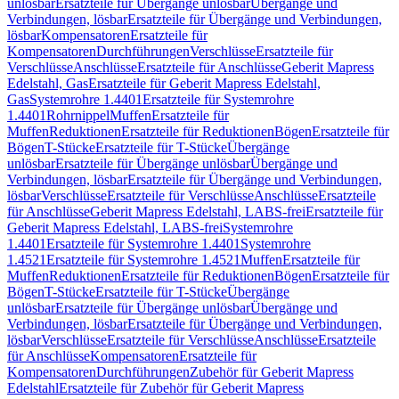
unlösbar
Ersatzteile für Übergänge unlösbar
Übergänge und
Verbindungen, lösbar
Ersatzteile für Übergänge und Verbindungen,
lösbar
Kompensatoren
Ersatzteile für
Kompensatoren
Durchführungen
Verschlüsse
Ersatzteile für
Verschlüsse
Anschlüsse
Ersatzteile für Anschlüsse
Geberit Mapress
Edelstahl, Gas
Ersatzteile für Geberit Mapress Edelstahl,
Gas
Systemrohre 1.4401
Ersatzteile für Systemrohre
1.4401
Rohrnippel
Muffen
Ersatzteile für
Muffen
Reduktionen
Ersatzteile für Reduktionen
Bögen
Ersatzteile für
Bögen
T-Stücke
Ersatzteile für T-Stücke
Übergänge
unlösbar
Ersatzteile für Übergänge unlösbar
Übergänge und
Verbindungen, lösbar
Ersatzteile für Übergänge und Verbindungen,
lösbar
Verschlüsse
Ersatzteile für Verschlüsse
Anschlüsse
Ersatzteile
für Anschlüsse
Geberit Mapress Edelstahl, LABS-frei
Ersatzteile für
Geberit Mapress Edelstahl, LABS-frei
Systemrohre
1.4401
Ersatzteile für Systemrohre 1.4401
Systemrohre
1.4521
Ersatzteile für Systemrohre 1.4521
Muffen
Ersatzteile für
Muffen
Reduktionen
Ersatzteile für Reduktionen
Bögen
Ersatzteile für
Bögen
T-Stücke
Ersatzteile für T-Stücke
Übergänge
unlösbar
Ersatzteile für Übergänge unlösbar
Übergänge und
Verbindungen, lösbar
Ersatzteile für Übergänge und Verbindungen,
lösbar
Verschlüsse
Ersatzteile für Verschlüsse
Anschlüsse
Ersatzteile
für Anschlüsse
Kompensatoren
Ersatzteile für
Kompensatoren
Durchführungen
Zubehör für Geberit Mapress
Edelstahl
Ersatzteile für Zubehör für Geberit Mapress