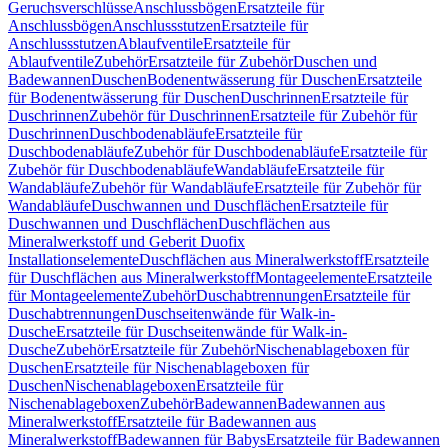
Geruchsverschlüsse
Anschlussbögen
Ersatzteile für
Anschlussbögen
Anschlussstutzen
Ersatzteile für
Anschlussstutzen
Ablaufventile
Ersatzteile für
Ablaufventile
Zubehör
Ersatzteile für Zubehör
Duschen und
Badewannen
Duschen
Bodenentwässerung für Duschen
Ersatzteile
für Bodenentwässerung für Duschen
Duschrinnen
Ersatzteile für
Duschrinnen
Zubehör für Duschrinnen
Ersatzteile für Zubehör für
Duschrinnen
Duschbodenabläufe
Ersatzteile für
Duschbodenabläufe
Zubehör für Duschbodenabläufe
Ersatzteile für
Zubehör für Duschbodenabläufe
Wandabläufe
Ersatzteile für
Wandabläufe
Zubehör für Wandabläufe
Ersatzteile für Zubehör für
Wandabläufe
Duschwannen und Duschflächen
Ersatzteile für
Duschwannen und Duschflächen
Duschflächen aus
Mineralwerkstoff und Geberit Duofix
Installationselemente
Duschflächen aus Mineralwerkstoff
Ersatzteile
für Duschflächen aus Mineralwerkstoff
Montageelemente
Ersatzteile
für Montageelemente
Zubehör
Duschabtrennungen
Ersatzteile für
Duschabtrennungen
Duschseitenwände für Walk-in-
Dusche
Ersatzteile für Duschseitenwände für Walk-in-
Dusche
Zubehör
Ersatzteile für Zubehör
Nischenablageboxen für
Duschen
Ersatzteile für Nischenablageboxen für
Duschen
Nischenablageboxen
Ersatzteile für
Nischenablageboxen
Zubehör
Badewannen
Badewannen aus
Mineralwerkstoff
Ersatzteile für Badewannen aus
Mineralwerkstoff
Badewannen für Babys
Ersatzteile für Badewannen