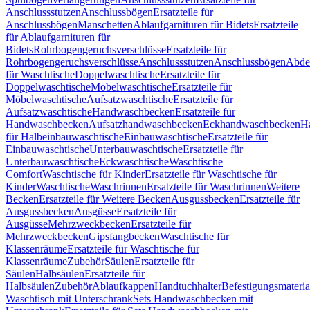
Anschlussstutzen
Anschlussbögen
Ersatzteile für
Anschlussbögen
Manschetten
Ablaufgarnituren für Bidets
Ersatzteile
für Ablaufgarnituren für
Bidets
Rohrbogengeruchsverschlüsse
Ersatzteile für
Rohrbogengeruchsverschlüsse
Anschlussstutzen
Anschlussbögen
Abde
für Waschtische
Doppelwaschtische
Ersatzteile für
Doppelwaschtische
Möbelwaschtische
Ersatzteile für
Möbelwaschtische
Aufsatzwaschtische
Ersatzteile für
Aufsatzwaschtische
Handwaschbecken
Ersatzteile für
Handwaschbecken
Aufsatzhandwaschbecken
Eckhandwaschbecken
H
für Halbeinbauwaschtische
Einbauwaschtische
Ersatzteile für
Einbauwaschtische
Unterbauwaschtische
Ersatzteile für
Unterbauwaschtische
Eckwaschtische
Waschtische
Comfort
Waschtische für Kinder
Ersatzteile für Waschtische für
Kinder
Waschtische
Waschrinnen
Ersatzteile für Waschrinnen
Weitere
Becken
Ersatzteile für Weitere Becken
Ausgussbecken
Ersatzteile für
Ausgussbecken
Ausgüsse
Ersatzteile für
Ausgüsse
Mehrzweckbecken
Ersatzteile für
Mehrzweckbecken
Gipsfangbecken
Waschtische für
Klassenräume
Ersatzteile für Waschtische für
Klassenräume
Zubehör
Säulen
Ersatzteile für
Säulen
Halbsäulen
Ersatzteile für
Halbsäulen
Zubehör
Ablaufkappen
Handtuchhalter
Befestigungsmateria
Waschtisch mit Unterschrank
Sets Handwaschbecken mit