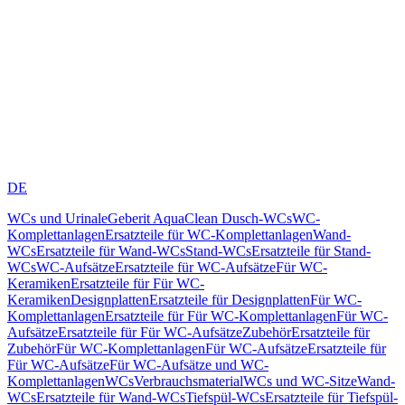
DE
WCs und Urinale
Geberit AquaClean Dusch-WCs
WC-
Komplettanlagen
Ersatzteile für WC-Komplettanlagen
Wand-
WCs
Ersatzteile für Wand-WCs
Stand-WCs
Ersatzteile für Stand-
WCs
WC-Aufsätze
Ersatzteile für WC-Aufsätze
Für WC-
Keramiken
Ersatzteile für Für WC-
Keramiken
Designplatten
Ersatzteile für Designplatten
Für WC-
Komplettanlagen
Ersatzteile für Für WC-Komplettanlagen
Für WC-
Aufsätze
Ersatzteile für Für WC-Aufsätze
Zubehör
Ersatzteile für
Zubehör
Für WC-Komplettanlagen
Für WC-Aufsätze
Ersatzteile für
Für WC-Aufsätze
Für WC-Aufsätze und WC-
Komplettanlagen
WCs
Verbrauchsmaterial
WCs und WC-Sitze
Wand-
WCs
Ersatzteile für Wand-WCs
Tiefspül-WCs
Ersatzteile für Tiefspül-