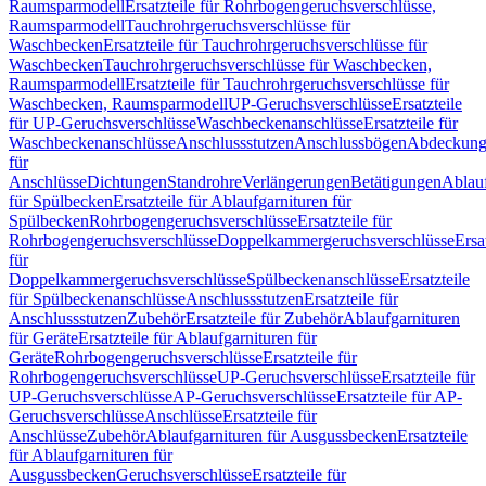
Raumsparmodell
Ersatzteile für Rohrbogengeruchsverschlüsse,
Raumsparmodell
Tauchrohrgeruchsverschlüsse für
Waschbecken
Ersatzteile für Tauchrohrgeruchsverschlüsse für
Waschbecken
Tauchrohrgeruchsverschlüsse für Waschbecken,
Raumsparmodell
Ersatzteile für Tauchrohrgeruchsverschlüsse für
Waschbecken, Raumsparmodell
UP-Geruchsverschlüsse
Ersatzteile
für UP-Geruchsverschlüsse
Waschbeckenanschlüsse
Ersatzteile für
Waschbeckenanschlüsse
Anschlussstutzen
Anschlussbögen
Abdeckung
für
Anschlüsse
Dichtungen
Standrohre
Verlängerungen
Betätigungen
Ablauf
für Spülbecken
Ersatzteile für Ablaufgarnituren für
Spülbecken
Rohrbogengeruchsverschlüsse
Ersatzteile für
Rohrbogengeruchsverschlüsse
Doppelkammergeruchsverschlüsse
Ersa
für
Doppelkammergeruchsverschlüsse
Spülbeckenanschlüsse
Ersatzteile
für Spülbeckenanschlüsse
Anschlussstutzen
Ersatzteile für
Anschlussstutzen
Zubehör
Ersatzteile für Zubehör
Ablaufgarnituren
für Geräte
Ersatzteile für Ablaufgarnituren für
Geräte
Rohrbogengeruchsverschlüsse
Ersatzteile für
Rohrbogengeruchsverschlüsse
UP-Geruchsverschlüsse
Ersatzteile für
UP-Geruchsverschlüsse
AP-Geruchsverschlüsse
Ersatzteile für AP-
Geruchsverschlüsse
Anschlüsse
Ersatzteile für
Anschlüsse
Zubehör
Ablaufgarnituren für Ausgussbecken
Ersatzteile
für Ablaufgarnituren für
Ausgussbecken
Geruchsverschlüsse
Ersatzteile für