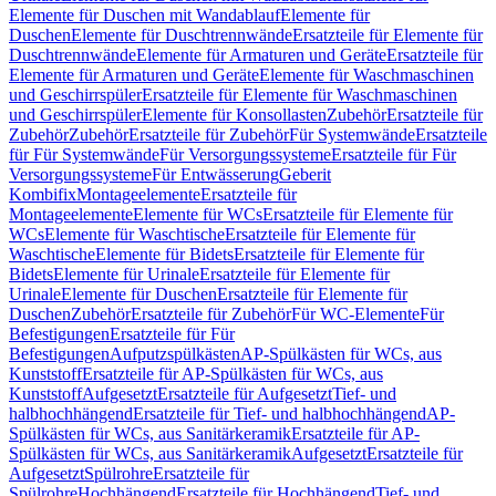
Elemente für Duschen mit Wandablauf
Elemente für
Duschen
Elemente für Duschtrennwände
Ersatzteile für Elemente für
Duschtrennwände
Elemente für Armaturen und Geräte
Ersatzteile für
Elemente für Armaturen und Geräte
Elemente für Waschmaschinen
und Geschirrspüler
Ersatzteile für Elemente für Waschmaschinen
und Geschirrspüler
Elemente für Konsollasten
Zubehör
Ersatzteile für
Zubehör
Zubehör
Ersatzteile für Zubehör
Für Systemwände
Ersatzteile
für Für Systemwände
Für Versorgungssysteme
Ersatzteile für Für
Versorgungssysteme
Für Entwässerung
Geberit
Kombifix
Montageelemente
Ersatzteile für
Montageelemente
Elemente für WCs
Ersatzteile für Elemente für
WCs
Elemente für Waschtische
Ersatzteile für Elemente für
Waschtische
Elemente für Bidets
Ersatzteile für Elemente für
Bidets
Elemente für Urinale
Ersatzteile für Elemente für
Urinale
Elemente für Duschen
Ersatzteile für Elemente für
Duschen
Zubehör
Ersatzteile für Zubehör
Für WC-Elemente
Für
Befestigungen
Ersatzteile für Für
Befestigungen
Aufputzspülkästen
AP-Spülkästen für WCs, aus
Kunststoff
Ersatzteile für AP-Spülkästen für WCs, aus
Kunststoff
Aufgesetzt
Ersatzteile für Aufgesetzt
Tief- und
halbhochhängend
Ersatzteile für Tief- und halbhochhängend
AP-
Spülkästen für WCs, aus Sanitärkeramik
Ersatzteile für AP-
Spülkästen für WCs, aus Sanitärkeramik
Aufgesetzt
Ersatzteile für
Aufgesetzt
Spülrohre
Ersatzteile für
Spülrohre
Hochhängend
Ersatzteile für Hochhängend
Tief- und