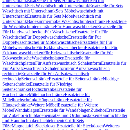
Unterschrank
Ersatzteile für Sets Handwaschbecken mit
Unterschrank
Sets Waschtisch mit Unterschrank
Ersatzteile für Sets
Waschtisch mit Unterschrank
Sets Möbelwaschtisch mit
Unterschrank
Ersatzteile für Sets Möbelwaschtisch mit
Unterschrank
Badezimmermöbel
Waschtischunterschränke
Ersatzteile
für Waschtischunterschränke
Für Handwaschbecken
Ersatzteile für
Für Handwaschbecken
Für Waschtische
Ersatzteile für Für
Waschtische
Für Doppelwaschtische
Ersatzteile für Für
Doppelwaschtische
Für Möbelwaschtische
Ersatzteile für Für
Möbelwaschtische
Für Eckhandwaschbecken
Ersatzteile für Für
Eckhandwaschbecken
Für Eckwaschtische
Ersatzteile für Für
Eckwaschtische
Waschtischplatten
Ersatzteile für
Waschtischplatten
Für Aufsatzwaschtisch Schalenform
Ersatzteile für
Für Aufsatzwaschtisch Schalenform
Für Aufsatzwaschtisch
rechteckig
Ersatzteile für Für Aufsatzwaschtisch
rechteckig
Seitenschränke
Ersatzteile für Seitenschränke
Niedrige
Seitenschränke
Ersatzteile für Niedrige
Seitenschränke
Hochschränke
Ersatzteile für
Hochschränke
Mittelhochschränke
Ersatzteile für
Mittelhochschränke
Hängeschränke
Ersatzteile für
Hängeschränke
Weitere Möbel
Ersatzteile für Weitere
Möbel
Wandablagen
Ersatzteile für Wandablagen
Zubehör
Ersatzteile
für Zubehör
Schubladeneinsätze und Ordnungsboxen
Handtuchhalter
und Handtuchhaken
Lichtelemente
Griffe
Sets
Füße
Magnettafeln
Steckdosen
Ersatzteile für Steckdosen
Weiteres