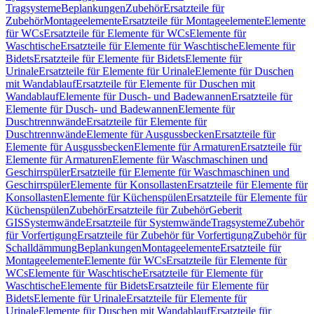
Tragsysteme
Beplankungen
Zubehör
Ersatzteile für
Zubehör
Montageelemente
Ersatzteile für Montageelemente
Elemente
für WCs
Ersatzteile für Elemente für WCs
Elemente für
Waschtische
Ersatzteile für Elemente für Waschtische
Elemente für
Bidets
Ersatzteile für Elemente für Bidets
Elemente für
Urinale
Ersatzteile für Elemente für Urinale
Elemente für Duschen
mit Wandablauf
Ersatzteile für Elemente für Duschen mit
Wandablauf
Elemente für Dusch- und Badewannen
Ersatzteile für
Elemente für Dusch- und Badewannen
Elemente für
Duschtrennwände
Ersatzteile für Elemente für
Duschtrennwände
Elemente für Ausgussbecken
Ersatzteile für
Elemente für Ausgussbecken
Elemente für Armaturen
Ersatzteile für
Elemente für Armaturen
Elemente für Waschmaschinen und
Geschirrspüler
Ersatzteile für Elemente für Waschmaschinen und
Geschirrspüler
Elemente für Konsollasten
Ersatzteile für Elemente für
Konsollasten
Elemente für Küchenspülen
Ersatzteile für Elemente für
Küchenspülen
Zubehör
Ersatzteile für Zubehör
Geberit
GIS
Systemwände
Ersatzteile für Systemwände
Tragsysteme
Zubehör
für Vorfertigung
Ersatzteile für Zubehör für Vorfertigung
Zubehör für
Schalldämmung
Beplankungen
Montageelemente
Ersatzteile für
Montageelemente
Elemente für WCs
Ersatzteile für Elemente für
WCs
Elemente für Waschtische
Ersatzteile für Elemente für
Waschtische
Elemente für Bidets
Ersatzteile für Elemente für
Bidets
Elemente für Urinale
Ersatzteile für Elemente für
Urinale
Elemente für Duschen mit Wandablauf
Ersatzteile für