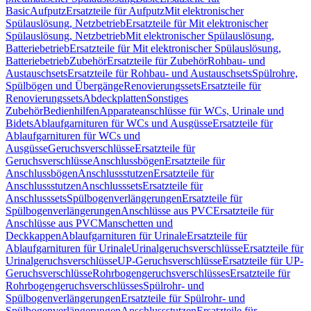
Basic
Aufputz
Ersatzteile für Aufputz
Mit elektronischer
Spülauslösung, Netzbetrieb
Ersatzteile für Mit elektronischer
Spülauslösung, Netzbetrieb
Mit elektronischer Spülauslösung,
Batteriebetrieb
Ersatzteile für Mit elektronischer Spülauslösung,
Batteriebetrieb
Zubehör
Ersatzteile für Zubehör
Rohbau- und
Austauschsets
Ersatzteile für Rohbau- und Austauschsets
Spülrohre,
Spülbögen und Übergänge
Renovierungssets
Ersatzteile für
Renovierungssets
Abdeckplatten
Sonstiges
Zubehör
Bedienhilfen
Apparateanschlüsse für WCs, Urinale und
Bidets
Ablaufgarnituren für WCs und Ausgüsse
Ersatzteile für
Ablaufgarnituren für WCs und
Ausgüsse
Geruchsverschlüsse
Ersatzteile für
Geruchsverschlüsse
Anschlussbögen
Ersatzteile für
Anschlussbögen
Anschlussstutzen
Ersatzteile für
Anschlussstutzen
Anschlusssets
Ersatzteile für
Anschlusssets
Spülbogenverlängerungen
Ersatzteile für
Spülbogenverlängerungen
Anschlüsse aus PVC
Ersatzteile für
Anschlüsse aus PVC
Manschetten und
Deckkappen
Ablaufgarnituren für Urinale
Ersatzteile für
Ablaufgarnituren für Urinale
Urinalgeruchsverschlüsse
Ersatzteile für
Urinalgeruchsverschlüsse
UP-Geruchsverschlüsse
Ersatzteile für UP-
Geruchsverschlüsse
Rohrbogengeruchsverschlüsses
Ersatzteile für
Rohrbogengeruchsverschlüsses
Spülrohr- und
Spülbogenverlängerungen
Ersatzteile für Spülrohr- und
Spülbogenverlängerungen
Anschlussstutzen
Ersatzteile für