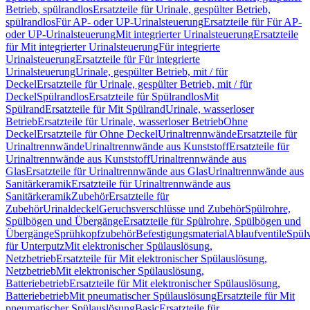
Betrieb, spülrandlos
Ersatzteile für Urinale, gespülter Betrieb,
spülrandlos
Für AP- oder UP-Urinalsteuerung
Ersatzteile für Für AP-
oder UP-Urinalsteuerung
Mit integrierter Urinalsteuerung
Ersatzteile
für Mit integrierter Urinalsteuerung
Für integrierte
Urinalsteuerung
Ersatzteile für Für integrierte
Urinalsteuerung
Urinale, gespülter Betrieb, mit / für
Deckel
Ersatzteile für Urinale, gespülter Betrieb, mit / für
Deckel
Spülrandlos
Ersatzteile für Spülrandlos
Mit
Spülrand
Ersatzteile für Mit Spülrand
Urinale, wasserloser
Betrieb
Ersatzteile für Urinale, wasserloser Betrieb
Ohne
Deckel
Ersatzteile für Ohne Deckel
Urinaltrennwände
Ersatzteile für
Urinaltrennwände
Urinaltrennwände aus Kunststoff
Ersatzteile für
Urinaltrennwände aus Kunststoff
Urinaltrennwände aus
Glas
Ersatzteile für Urinaltrennwände aus Glas
Urinaltrennwände aus
Sanitärkeramik
Ersatzteile für Urinaltrennwände aus
Sanitärkeramik
Zubehör
Ersatzteile für
Zubehör
Urinaldeckel
Geruchsverschlüsse und Zubehör
Spülrohre,
Spülbögen und Übergänge
Ersatzteile für Spülrohre, Spülbögen und
Übergänge
Sprühkopfzubehör
Befestigungsmaterial
Ablaufventile
Spülv
für Unterputz
Mit elektronischer Spülauslösung,
Netzbetrieb
Ersatzteile für Mit elektronischer Spülauslösung,
Netzbetrieb
Mit elektronischer Spülauslösung,
Batteriebetrieb
Ersatzteile für Mit elektronischer Spülauslösung,
Batteriebetrieb
Mit pneumatischer Spülauslösung
Ersatzteile für Mit
pneumatischer Spülauslösung
Basic
Ersatzteile für