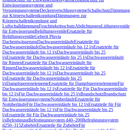
Entwässerungssysteme und
Versorgungssysteme
Deckenverschlusssysteme
Schallschutz
Dämmung
zur Körperschallentkopplung
Dämmungen zur
Körperschallentkopplung und
Luftschalldämmung
Feuchtigkeitsschutz
Abdichtungen
Lüftungsventile
für Entwässerung
Belüftungsventile
Ersatzteile für
Belüftungsventile
Geberit Pluvia
Dachentwässerung
Dachwassereinläufe
Ersatzteile für
Dachwassereinläufe
Dachwassereinläufe bis 12 l/s
Ersatzteile für
Dachwassereinläufe bis 12 l/s
Dachwassereinläufe bis 25
l/s
Ersatzteile für Dachwassereinläufe bis 25 l/s
Dachwassereinläufe
für Rinnen
Ersatzteile für Dachwassereinläufe für
Rinnen
Dachwassereinläufe bis 12 l/s
Ersatzteile für
Dachwassereinläufe bis 12 l/s
Dachwassereinläufe bis 25
l/s
Ersatzteile für Dachwassereinläufe bis 25
l/s
Dampfsperrenelemente
Ersatzteile für Dampfsperrenelemente
Für
Dachwassereinläufe bis 12 l/s
Ersatzteile für Für Dachwassereinläufe
bis 12 l/s
Für Dachwassereinläufe bis 25 l/s
Brandschutz
Brandschutz
für Entwässerungssysteme
Notüberläufe
Ersatzteile für
Notüberläufe
Für Dachwassereinläufe bis 12 l/s
Ersatzteile für Für
Dachwassereinläufe bis 12 l/s
Für Dachwassereinläufe bis 25
l/s
Ersatzteile für Für Dachwassereinläufe bis 25
l/s
Befestigung
Befestigungssystem d40–200
Befestigungssystem
d250–315
Zubehör
Ersatzteile für Zubehör
Für