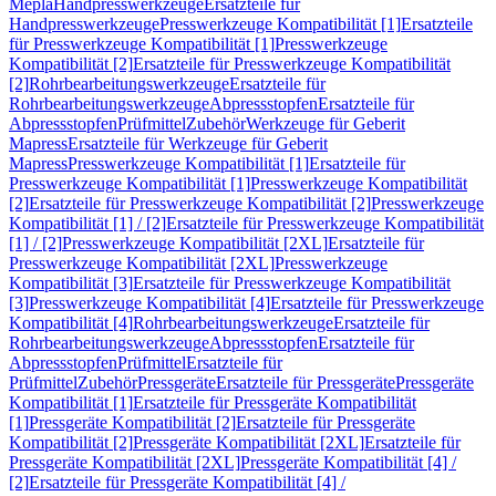
Mepla
Handpresswerkzeuge
Ersatzteile für
Handpresswerkzeuge
Presswerkzeuge Kompatibilität [1]
Ersatzteile
für Presswerkzeuge Kompatibilität [1]
Presswerkzeuge
Kompatibilität [2]
Ersatzteile für Presswerkzeuge Kompatibilität
[2]
Rohrbearbeitungswerkzeuge
Ersatzteile für
Rohrbearbeitungswerkzeuge
Abpressstopfen
Ersatzteile für
Abpressstopfen
Prüfmittel
Zubehör
Werkzeuge für Geberit
Mapress
Ersatzteile für Werkzeuge für Geberit
Mapress
Presswerkzeuge Kompatibilität [1]
Ersatzteile für
Presswerkzeuge Kompatibilität [1]
Presswerkzeuge Kompatibilität
[2]
Ersatzteile für Presswerkzeuge Kompatibilität [2]
Presswerkzeuge
Kompatibilität [1] / [2]
Ersatzteile für Presswerkzeuge Kompatibilität
[1] / [2]
Presswerkzeuge Kompatibilität [2XL]
Ersatzteile für
Presswerkzeuge Kompatibilität [2XL]
Presswerkzeuge
Kompatibilität [3]
Ersatzteile für Presswerkzeuge Kompatibilität
[3]
Presswerkzeuge Kompatibilität [4]
Ersatzteile für Presswerkzeuge
Kompatibilität [4]
Rohrbearbeitungswerkzeuge
Ersatzteile für
Rohrbearbeitungswerkzeuge
Abpressstopfen
Ersatzteile für
Abpressstopfen
Prüfmittel
Ersatzteile für
Prüfmittel
Zubehör
Pressgeräte
Ersatzteile für Pressgeräte
Pressgeräte
Kompatibilität [1]
Ersatzteile für Pressgeräte Kompatibilität
[1]
Pressgeräte Kompatibilität [2]
Ersatzteile für Pressgeräte
Kompatibilität [2]
Pressgeräte Kompatibilität [2XL]
Ersatzteile für
Pressgeräte Kompatibilität [2XL]
Pressgeräte Kompatibilität [4] /
[2]
Ersatzteile für Pressgeräte Kompatibilität [4] /