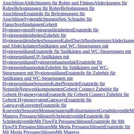
Anschlüsse
Abdichtungen für Rohre und Fittings
Abdeckungen für
Rohre
Befestigungen für Rohre
Befestigungen für
Anschlüsse
Ersatzteile für Befestigungen für
Anschlüsse
Systemdichtungen
Sets Schraube für
Flanschverbindungen
Geberit
Hygienesystem
Hygienespüleinheiten
Ersatzteile für
Hygienespüleinheiten
Zubehör für
Hygienespüleinheiten
Sensoren
Kabel
Durchflussbegrenzer
Abdeckung
und Abdeckplatten
Spülkästen und WC-Steuerungen mit
Hygienespülung
Ersatzteile für Spülkästen und WC-Steuerungen mit
Hygienespülung
UP-Spülkästen mit
Hygienespülung
Hygieneeinbaumodule
Ersatzteile für
Hygieneeinbaumodule
Zubehör für Spülkästen und WC-
Steuerungen mit Hygienespülung
Ersatzteile für Zubehör für
Spülkästen und WC-Steuerungen mit
Hygienespülung
Sensoren
Kabel
Netzteile
Ersatzteile für
Netzteile
Netzwerkkomponenten
Geberit Connect Zubehör für
Geberit Hygienesystem
Ersatzteile für Geberit Connect Zubehör für
Geberit Hygienesystem
Gateways
Ersatzteile für
Gateways
Konverter
Ersatzteile für
Konverter
Sensoren
Montagematerial
Rohrarmaturen
Geradsitzventile
Mi
Mapress Pressanschlüssen
Schrägsitzventile
Ersatzteile für
Schrägsitzventile
Mit FlowFit Pressanschlüssen
Ersatzteile für Mit
FlowFit Pressanschlüssen
Mit Mepla Pressanschlüssen
Ersatzteile für
Mit Mepla Pressanschlüssen
Mit Mapress