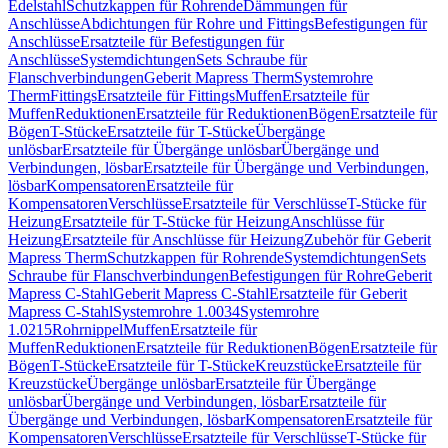
Edelstahl
Schutzkappen für Rohrende
Dämmungen für
Anschlüsse
Abdichtungen für Rohre und Fittings
Befestigungen für
Anschlüsse
Ersatzteile für Befestigungen für
Anschlüsse
Systemdichtungen
Sets Schraube für
Flanschverbindungen
Geberit Mapress Therm
Systemrohre
Therm
Fittings
Ersatzteile für Fittings
Muffen
Ersatzteile für
Muffen
Reduktionen
Ersatzteile für Reduktionen
Bögen
Ersatzteile für
Bögen
T-Stücke
Ersatzteile für T-Stücke
Übergänge
unlösbar
Ersatzteile für Übergänge unlösbar
Übergänge und
Verbindungen, lösbar
Ersatzteile für Übergänge und Verbindungen,
lösbar
Kompensatoren
Ersatzteile für
Kompensatoren
Verschlüsse
Ersatzteile für Verschlüsse
T-Stücke für
Heizung
Ersatzteile für T-Stücke für Heizung
Anschlüsse für
Heizung
Ersatzteile für Anschlüsse für Heizung
Zubehör für Geberit
Mapress Therm
Schutzkappen für Rohrende
Systemdichtungen
Sets
Schraube für Flanschverbindungen
Befestigungen für Rohre
Geberit
Mapress C-Stahl
Geberit Mapress C-Stahl
Ersatzteile für Geberit
Mapress C-Stahl
Systemrohre 1.0034
Systemrohre
1.0215
Rohrnippel
Muffen
Ersatzteile für
Muffen
Reduktionen
Ersatzteile für Reduktionen
Bögen
Ersatzteile für
Bögen
T-Stücke
Ersatzteile für T-Stücke
Kreuzstücke
Ersatzteile für
Kreuzstücke
Übergänge unlösbar
Ersatzteile für Übergänge
unlösbar
Übergänge und Verbindungen, lösbar
Ersatzteile für
Übergänge und Verbindungen, lösbar
Kompensatoren
Ersatzteile für
Kompensatoren
Verschlüsse
Ersatzteile für Verschlüsse
T-Stücke für