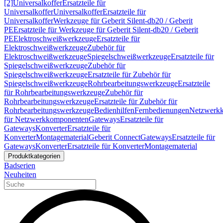
[2]
Universalkoffer
Ersatzteile für
Universalkoffer
Universalkoffer
Ersatzteile für
Universalkoffer
Werkzeuge für Geberit Silent-db20 / Geberit
PE
Ersatzteile für Werkzeuge für Geberit Silent-db20 / Geberit
PE
Elektroschweißwerkzeuge
Ersatzteile für
Elektroschweißwerkzeuge
Zubehör für
Elektroschweißwerkzeuge
Spiegelschweißwerkzeuge
Ersatzteile für
Spiegelschweißwerkzeuge
Zubehör für
Spiegelschweißwerkzeuge
Ersatzteile für Zubehör für
Spiegelschweißwerkzeuge
Rohrbearbeitungswerkzeuge
Ersatzteile
für Rohrbearbeitungswerkzeuge
Zubehör für
Rohrbearbeitungswerkzeuge
Ersatzteile für Zubehör für
Rohrbearbeitungswerkzeuge
Bedienhilfen
Fernbedienungen
Netzwerk
für Netzwerkkomponenten
Gateways
Ersatzteile für
Gateways
Konverter
Ersatzteile für
Konverter
Montagematerial
Geberit Connect
Gateways
Ersatzteile für
Gateways
Konverter
Ersatzteile für Konverter
Montagematerial
Produktkategorien
Badserien
Neuheiten