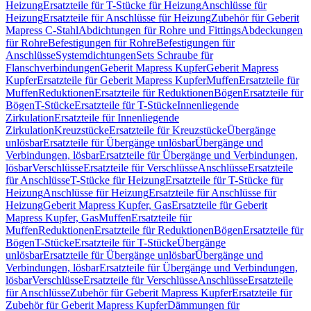
Heizung
Ersatzteile für T-Stücke für Heizung
Anschlüsse für
Heizung
Ersatzteile für Anschlüsse für Heizung
Zubehör für Geberit
Mapress C-Stahl
Abdichtungen für Rohre und Fittings
Abdeckungen
für Rohre
Befestigungen für Rohre
Befestigungen für
Anschlüsse
Systemdichtungen
Sets Schraube für
Flanschverbindungen
Geberit Mapress Kupfer
Geberit Mapress
Kupfer
Ersatzteile für Geberit Mapress Kupfer
Muffen
Ersatzteile für
Muffen
Reduktionen
Ersatzteile für Reduktionen
Bögen
Ersatzteile für
Bögen
T-Stücke
Ersatzteile für T-Stücke
Innenliegende
Zirkulation
Ersatzteile für Innenliegende
Zirkulation
Kreuzstücke
Ersatzteile für Kreuzstücke
Übergänge
unlösbar
Ersatzteile für Übergänge unlösbar
Übergänge und
Verbindungen, lösbar
Ersatzteile für Übergänge und Verbindungen,
lösbar
Verschlüsse
Ersatzteile für Verschlüsse
Anschlüsse
Ersatzteile
für Anschlüsse
T-Stücke für Heizung
Ersatzteile für T-Stücke für
Heizung
Anschlüsse für Heizung
Ersatzteile für Anschlüsse für
Heizung
Geberit Mapress Kupfer, Gas
Ersatzteile für Geberit
Mapress Kupfer, Gas
Muffen
Ersatzteile für
Muffen
Reduktionen
Ersatzteile für Reduktionen
Bögen
Ersatzteile für
Bögen
T-Stücke
Ersatzteile für T-Stücke
Übergänge
unlösbar
Ersatzteile für Übergänge unlösbar
Übergänge und
Verbindungen, lösbar
Ersatzteile für Übergänge und Verbindungen,
lösbar
Verschlüsse
Ersatzteile für Verschlüsse
Anschlüsse
Ersatzteile
für Anschlüsse
Zubehör für Geberit Mapress Kupfer
Ersatzteile für
Zubehör für Geberit Mapress Kupfer
Dämmungen für