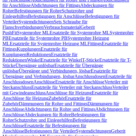
für Anschlüsse
Abdichtungen für Fittings
Abdeckungen für
Rohre
Befestigungen für Rohre
Schutzrohre und
Einlegehilfen
Befestigungen für Anschlüsse
Befestigungen für
Verteiler
Systemdichtungen
Sets Schraube für
Flanschverbindungen
Verbrauchsmaterial
Geberit
PushFit
Systemrohre ML
Ersatzteile für Systemrohre ML
Systemrohre
PB
Ersatzteile für Systemrohre PB
Systemrohre Heizung
ML
Ersatzteile für Systemrohre Heizung ML
Fittings
Ersatzteile für
Fittings
Kupplungen
Ersatzteile für
Kupplungen
Reduktionen
Ersatzteile für
Reduktionen
Winkel
Ersatzteile für Winkel
T-Stücke
Ersatzteile für T-
Stücke
Übergänge unlösbar
Ersatzteile für Übergänge
unlösbar
Übergänge und Verbindungen, lösbar
Ersatzteile für
Übergänge und Verbindungen, lösbar
Anschlussdosen
Ersatzteile für
Anschlussdosen
Anschlüsse
Ersatzteile für Anschlüsse
Verteiler mit
Steckanschluss
Ersatzteile für Verteiler mit Steckanschluss
Verteiler
mit Gewindeanschluss
Anschlüsse für Heizung
Ersatzteile für
Anschlüsse für Heizung
Zubehör
Ersatzteile für
Zubehör
Dämmungen für Rohre und Fittings
Dämmungen für
Anschlüsse
Abdichtungen für Rohre und Fittings
Abdichtungen für
Anschlüsse
Abdeckungen für Rohre
Befestigungen für
Rohre
Schutzrohre und Einlegehilfen
Befestigungen für
Anschlüsse
Ersatzteile für Befestigungen für
Anschlüsse
Befestigungen für Verteiler
Systemdichtungen
Geberit