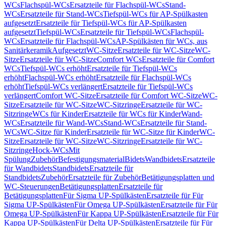
WCs
Flachspül-WCs
Ersatzteile für Flachspül-WCs
Stand-
WCs
Ersatzteile für Stand-WCs
Tiefspül-WCs für AP-Spülkasten
aufgesetzt
Ersatzteile für Tiefspül-WCs für AP-Spülkasten
aufgesetzt
Tiefspül-WCs
Ersatzteile für Tiefspül-WCs
Flachspül-
WCs
Ersatzteile für Flachspül-WCs
AP-Spülkästen für WCs, aus
Sanitärkeramik
Aufgesetzt
WC-Sitze
Ersatzteile für WC-Sitze
WC-
Sitze
Ersatzteile für WC-Sitze
Comfort WCs
Ersatzteile für Comfort
WCs
Tiefspül-WCs erhöht
Ersatzteile für Tiefspül-WCs
erhöht
Flachspül-WCs erhöht
Ersatzteile für Flachspül-WCs
erhöht
Tiefspül-WCs verlängert
Ersatzteile für Tiefspül-WCs
verlängert
Comfort WC-Sitze
Ersatzteile für Comfort WC-Sitze
WC-
Sitze
Ersatzteile für WC-Sitze
WC-Sitzringe
Ersatzteile für WC-
Sitzringe
WCs für Kinder
Ersatzteile für WCs für Kinder
Wand-
WCs
Ersatzteile für Wand-WCs
Stand-WCs
Ersatzteile für Stand-
WCs
WC-Sitze für Kinder
Ersatzteile für WC-Sitze für Kinder
WC-
Sitze
Ersatzteile für WC-Sitze
WC-Sitzringe
Ersatzteile für WC-
Sitzringe
Hock-WCs
Mit
Spülung
Zubehör
Befestigungsmaterial
Bidets
Wandbidets
Ersatzteile
für Wandbidets
Standbidets
Ersatzteile für
Standbidets
Zubehör
Ersatzteile für Zubehör
Betätigungsplatten und
WC-Steuerungen
Betätigungsplatten
Ersatzteile für
Betätigungsplatten
Für Sigma UP-Spülkästen
Ersatzteile für Für
Sigma UP-Spülkästen
Für Omega UP-Spülkästen
Ersatzteile für Für
Omega UP-Spülkästen
Für Kappa UP-Spülkästen
Ersatzteile für Für
Kappa UP-Spülkästen
Für Delta UP-Spülkästen
Ersatzteile für Für