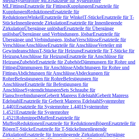
Mepla
Systemrohre ML
Ersatzteile für Systemrohre
ML
Fittings
Ersatzteile für Fittings
Kupplungen
Ersatzteile für
Kupplungen
Reduktionen
Ersatzteile für
Reduktionen
Winkel
Ersatzteile für Winkel
T-Stücke
Ersatzteile für T-
Stücke
Innenliegende Zirkulation
Ersatzteile für Innenliegende
Zirkulation
Übergänge unlösbar
Ersatzteile für Übergänge
unlösbar
Übergänge und Verbindungen, lösbar
Ersatzteile für
Übergänge und Verbindungen, lösbar
Verschlüsse
Ersatzteile für
Verschlüsse
Anschlüsse
Ersatzteile für Anschlüsse
Verteiler mit
Gewindeanschluss
T-Stücke für Heizung
Ersatzteile für T-Stücke für
Heizung
Anschlüsse für Heizung
Ersatzteile für Anschlüsse für
Heizung
Zubehör
Ersatzteile für Zubehör
Dämmungen für Rohre und
Fittings
Dämmungen für Anschlüsse
Abdichtungen für Rohre und
Fittings
Abdichtungen für Anschlüsse
Abdeckungen für
Rohre
Befestigungen für Rohre
Befestigungen für
Anschlüsse
Ersatzteile für Befestigungen für
Anschlüsse
Systemdichtungen
Sets Schraube für
Flanschverbindungen
Geberit Mapress Edelstahl
Geberit Mapress
Edelstahl
Ersatzteile für Geberit Mapress Edelstahl
Systemrohre
1.4401
Ersatzteile für Systemrohre 1.4401
Systemrohre
1.4521
Ersatzteile für Systemrohre
1.4521
Rohrnippel
Muffen
Ersatzteile für
Muffen
Reduktionen
Ersatzteile für Reduktionen
Bögen
Ersatzteile für
Bögen
T-Stücke
Ersatzteile für T-Stücke
Innenliegende
Zirkulation
Ersatzteile für Innenliegende Zirkulation
Übergänge