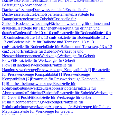
Dachwassereinläufe
Ersatzteile für Für Dachwassereinläufe
Für
Befestigung
Konventionelle
Dachentwässerung
Dachwassereinläufe
Ersatzteile für
Dachwassereinläufe
Dampfsperrenelemente
Ersatzteile für
Dampfsperrenelemente
Zubehör
Ersatzteile für
Zubehör
Bodenentwässerung
Flächenentwässerung für drinnen und
draußen
Ersatzteile für Flächenentwässerung für drinnen und
draußen
Bodenabläufe 10 x 10 cm
Ersatzteile für Bodenabläufe 10 x
10 cm
Bodenabläufe 13 x 13 cm
Ersatzteile für Bodenabläufe 13 x
13 cm
Bodeneinläufe für Balkone und Terrassen, 13 x 13
cm
Ersatzteile für Bodeneinläufe für Balkone und Terrassen, 13 x 13
cm
Zubehör
Ersatzteile für Zubehör
Werkzeuge und
Netzwerkkomponenten
Werkzeuge
Werkzeuge für Geberit
FlowFit
Ersatzteile für Werkzeuge für Geberit
FlowFit
Handpresswerkzeuge
Ersatzteile für
Handpresswerkzeuge
Presswerkzeuge Kompatibilität [1]
Ersatzteile
für Presswerkzeuge Kompatibilität [1]
Presswerkzeuge
Kompatibilität [2]
Ersatzteile für Presswerkzeuge Kompatibilität
[2]
Rohrbearbeitungswerkzeuge
Ersatzteile für
Rohrbearbeitungswerkzeuge
Abpressstopfen
Ersatzteile für
Abpressstopfen
Prüfmittel
Zubehör
Ersatzteile für Zubehör
Werkzeuge
für Geberit PushFit
Ersatzteile für Werkzeuge für Geberit
PushFit
Rohrbearbeitungswerkzeuge
Ersatzteile für
Rohrbearbeitungswerkzeuge
Abpressstopfen
Werkzeuge für Geberit
Mepla
Ersatzteile für Werkzeuge für Geberit