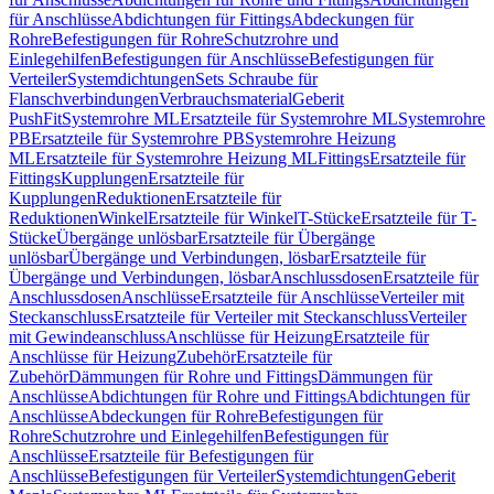
für Anschlüsse
Abdichtungen für Fittings
Abdeckungen für
Rohre
Befestigungen für Rohre
Schutzrohre und
Einlegehilfen
Befestigungen für Anschlüsse
Befestigungen für
Verteiler
Systemdichtungen
Sets Schraube für
Flanschverbindungen
Verbrauchsmaterial
Geberit
PushFit
Systemrohre ML
Ersatzteile für Systemrohre ML
Systemrohre
PB
Ersatzteile für Systemrohre PB
Systemrohre Heizung
ML
Ersatzteile für Systemrohre Heizung ML
Fittings
Ersatzteile für
Fittings
Kupplungen
Ersatzteile für
Kupplungen
Reduktionen
Ersatzteile für
Reduktionen
Winkel
Ersatzteile für Winkel
T-Stücke
Ersatzteile für T-
Stücke
Übergänge unlösbar
Ersatzteile für Übergänge
unlösbar
Übergänge und Verbindungen, lösbar
Ersatzteile für
Übergänge und Verbindungen, lösbar
Anschlussdosen
Ersatzteile für
Anschlussdosen
Anschlüsse
Ersatzteile für Anschlüsse
Verteiler mit
Steckanschluss
Ersatzteile für Verteiler mit Steckanschluss
Verteiler
mit Gewindeanschluss
Anschlüsse für Heizung
Ersatzteile für
Anschlüsse für Heizung
Zubehör
Ersatzteile für
Zubehör
Dämmungen für Rohre und Fittings
Dämmungen für
Anschlüsse
Abdichtungen für Rohre und Fittings
Abdichtungen für
Anschlüsse
Abdeckungen für Rohre
Befestigungen für
Rohre
Schutzrohre und Einlegehilfen
Befestigungen für
Anschlüsse
Ersatzteile für Befestigungen für
Anschlüsse
Befestigungen für Verteiler
Systemdichtungen
Geberit