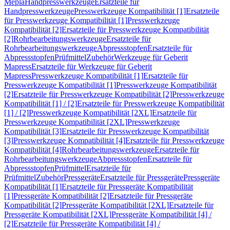
Mepla
Handpresswerkzeuge
Ersatzteile für
Handpresswerkzeuge
Presswerkzeuge Kompatibilität [1]
Ersatzteile
für Presswerkzeuge Kompatibilität [1]
Presswerkzeuge
Kompatibilität [2]
Ersatzteile für Presswerkzeuge Kompatibilität
[2]
Rohrbearbeitungswerkzeuge
Ersatzteile für
Rohrbearbeitungswerkzeuge
Abpressstopfen
Ersatzteile für
Abpressstopfen
Prüfmittel
Zubehör
Werkzeuge für Geberit
Mapress
Ersatzteile für Werkzeuge für Geberit
Mapress
Presswerkzeuge Kompatibilität [1]
Ersatzteile für
Presswerkzeuge Kompatibilität [1]
Presswerkzeuge Kompatibilität
[2]
Ersatzteile für Presswerkzeuge Kompatibilität [2]
Presswerkzeuge
Kompatibilität [1] / [2]
Ersatzteile für Presswerkzeuge Kompatibilität
[1] / [2]
Presswerkzeuge Kompatibilität [2XL]
Ersatzteile für
Presswerkzeuge Kompatibilität [2XL]
Presswerkzeuge
Kompatibilität [3]
Ersatzteile für Presswerkzeuge Kompatibilität
[3]
Presswerkzeuge Kompatibilität [4]
Ersatzteile für Presswerkzeuge
Kompatibilität [4]
Rohrbearbeitungswerkzeuge
Ersatzteile für
Rohrbearbeitungswerkzeuge
Abpressstopfen
Ersatzteile für
Abpressstopfen
Prüfmittel
Ersatzteile für
Prüfmittel
Zubehör
Pressgeräte
Ersatzteile für Pressgeräte
Pressgeräte
Kompatibilität [1]
Ersatzteile für Pressgeräte Kompatibilität
[1]
Pressgeräte Kompatibilität [2]
Ersatzteile für Pressgeräte
Kompatibilität [2]
Pressgeräte Kompatibilität [2XL]
Ersatzteile für
Pressgeräte Kompatibilität [2XL]
Pressgeräte Kompatibilität [4] /
[2]
Ersatzteile für Pressgeräte Kompatibilität [4] /