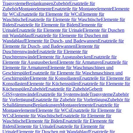
Tragsysteme
Beplankungen
Zubehör
Ersatzteile für
Zubehör
Montageelemente
Ersatzteile für Montageelemente
Elemente
für WCs
Ersatzteile für Elemente für WCs
Elemente für
Waschtische
Ersatzteile für Elemente für Waschtische
Elemente für
Bidets
Ersatzteile für Elemente für Bidets
Elemente für
Urinale
Ersatzteile für Elemente für Urinale
Elemente für Duschen
mit Wandablauf
Ersatzteile für Elemente für Duschen mit
Wandablauf
Elemente für Dusch- und Badewannen
Ersatzteile für
Elemente für Dusch- und Badewannen
Elemente für
Duschtrennwände
Ersatzteile für Elemente für
Duschtrennwände
Elemente für Ausgussbecken
Ersatzteile für
Elemente für Ausgussbecken
Elemente für Armaturen
Ersatzteile für
Elemente für Armaturen
Elemente für Waschmaschinen und
Geschirrspüler
Ersatzteile für Elemente für Waschmaschinen und
Geschirrspüler
Elemente für Konsollasten
Ersatzteile für Elemente für
Konsollasten
Elemente für Küchenspülen
Ersatzteile für Elemente für
Küchenspülen
Zubehör
Ersatzteile für Zubehör
Geberit
GIS
Systemwände
Ersatzteile für Systemwände
Tragsysteme
Zubehör
für Vorfertigung
Ersatzteile für Zubehör für Vorfertigung
Zubehör für
Schalldämmung
Beplankungen
Montageelemente
Ersatzteile für
Montageelemente
Elemente für WCs
Ersatzteile für Elemente für
WCs
Elemente für Waschtische
Ersatzteile für Elemente für
Waschtische
Elemente für Bidets
Ersatzteile für Elemente für
Bidets
Elemente für Urinale
Ersatzteile für Elemente für
Urinale
Elemente für Duschen mit Wandablauf
Ersatzteile für