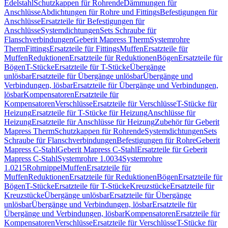
Edelstahl
Schutzkappen für Rohrende
Dämmungen für
Anschlüsse
Abdichtungen für Rohre und Fittings
Befestigungen für
Anschlüsse
Ersatzteile für Befestigungen für
Anschlüsse
Systemdichtungen
Sets Schraube für
Flanschverbindungen
Geberit Mapress Therm
Systemrohre
Therm
Fittings
Ersatzteile für Fittings
Muffen
Ersatzteile für
Muffen
Reduktionen
Ersatzteile für Reduktionen
Bögen
Ersatzteile für
Bögen
T-Stücke
Ersatzteile für T-Stücke
Übergänge
unlösbar
Ersatzteile für Übergänge unlösbar
Übergänge und
Verbindungen, lösbar
Ersatzteile für Übergänge und Verbindungen,
lösbar
Kompensatoren
Ersatzteile für
Kompensatoren
Verschlüsse
Ersatzteile für Verschlüsse
T-Stücke für
Heizung
Ersatzteile für T-Stücke für Heizung
Anschlüsse für
Heizung
Ersatzteile für Anschlüsse für Heizung
Zubehör für Geberit
Mapress Therm
Schutzkappen für Rohrende
Systemdichtungen
Sets
Schraube für Flanschverbindungen
Befestigungen für Rohre
Geberit
Mapress C-Stahl
Geberit Mapress C-Stahl
Ersatzteile für Geberit
Mapress C-Stahl
Systemrohre 1.0034
Systemrohre
1.0215
Rohrnippel
Muffen
Ersatzteile für
Muffen
Reduktionen
Ersatzteile für Reduktionen
Bögen
Ersatzteile für
Bögen
T-Stücke
Ersatzteile für T-Stücke
Kreuzstücke
Ersatzteile für
Kreuzstücke
Übergänge unlösbar
Ersatzteile für Übergänge
unlösbar
Übergänge und Verbindungen, lösbar
Ersatzteile für
Übergänge und Verbindungen, lösbar
Kompensatoren
Ersatzteile für
Kompensatoren
Verschlüsse
Ersatzteile für Verschlüsse
T-Stücke für