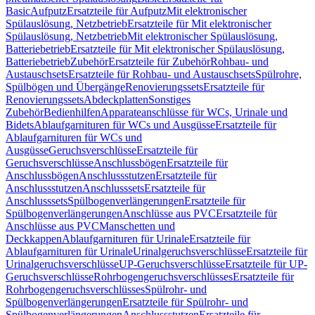
Basic
Aufputz
Ersatzteile für Aufputz
Mit elektronischer
Spülauslösung, Netzbetrieb
Ersatzteile für Mit elektronischer
Spülauslösung, Netzbetrieb
Mit elektronischer Spülauslösung,
Batteriebetrieb
Ersatzteile für Mit elektronischer Spülauslösung,
Batteriebetrieb
Zubehör
Ersatzteile für Zubehör
Rohbau- und
Austauschsets
Ersatzteile für Rohbau- und Austauschsets
Spülrohre,
Spülbögen und Übergänge
Renovierungssets
Ersatzteile für
Renovierungssets
Abdeckplatten
Sonstiges
Zubehör
Bedienhilfen
Apparateanschlüsse für WCs, Urinale und
Bidets
Ablaufgarnituren für WCs und Ausgüsse
Ersatzteile für
Ablaufgarnituren für WCs und
Ausgüsse
Geruchsverschlüsse
Ersatzteile für
Geruchsverschlüsse
Anschlussbögen
Ersatzteile für
Anschlussbögen
Anschlussstutzen
Ersatzteile für
Anschlussstutzen
Anschlusssets
Ersatzteile für
Anschlusssets
Spülbogenverlängerungen
Ersatzteile für
Spülbogenverlängerungen
Anschlüsse aus PVC
Ersatzteile für
Anschlüsse aus PVC
Manschetten und
Deckkappen
Ablaufgarnituren für Urinale
Ersatzteile für
Ablaufgarnituren für Urinale
Urinalgeruchsverschlüsse
Ersatzteile für
Urinalgeruchsverschlüsse
UP-Geruchsverschlüsse
Ersatzteile für UP-
Geruchsverschlüsse
Rohrbogengeruchsverschlüsses
Ersatzteile für
Rohrbogengeruchsverschlüsses
Spülrohr- und
Spülbogenverlängerungen
Ersatzteile für Spülrohr- und
Spülbogenverlängerungen
Anschlussstutzen
Ersatzteile für