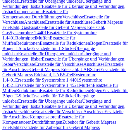
unlösbar
Ersatzteile für Übergänge unlösbar
Übergänge und
Verbindungen, lösbar
Ersatzteile für Übergänge und Verbindungen,
lösbar
Kompensatoren
Ersatzteile für
Kompensatoren
Durchführungen
Verschlüsse
Ersatzteile für
Verschlüsse
Anschlüsse
Ersatzteile für Anschlüsse
Geberit Mapress
Edelstahl, Gas
Ersatzteile für Geberit Mapress Edelstahl,
Gas
Systemrohre 1.4401
Ersatzteile für Systemrohre
1.4401
Rohrnippel
Muffen
Ersatzteile für
Muffen
Reduktionen
Ersatzteile für Reduktionen
Bögen
Ersatzteile für
Bögen
T-Stücke
Ersatzteile für T-Stücke
Übergänge
unlösbar
Ersatzteile für Übergänge unlösbar
Übergänge und
Verbindungen, lösbar
Ersatzteile für Übergänge und Verbindungen,
lösbar
Verschlüsse
Ersatzteile für Verschlüsse
Anschlüsse
Ersatzteile
für Anschlüsse
Geberit Mapress Edelstahl, LABS-frei
Ersatzteile für
Geberit Mapress Edelstahl, LABS-frei
Systemrohre
1.4401
Ersatzteile für Systemrohre 1.4401
Systemrohre
1.4521
Ersatzteile für Systemrohre 1.4521
Muffen
Ersatzteile für
Muffen
Reduktionen
Ersatzteile für Reduktionen
Bögen
Ersatzteile für
Bögen
T-Stücke
Ersatzteile für T-Stücke
Übergänge
unlösbar
Ersatzteile für Übergänge unlösbar
Übergänge und
Verbindungen, lösbar
Ersatzteile für Übergänge und Verbindungen,
lösbar
Verschlüsse
Ersatzteile für Verschlüsse
Anschlüsse
Ersatzteile
für Anschlüsse
Kompensatoren
Ersatzteile für
Kompensatoren
Durchführungen
Zubehör für Geberit Mapress
Edelstahl
Ersatzteile für Zubehör für Geberit Mapress