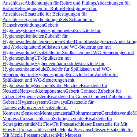
Anschlüsse
Abdichtungen für Rohre und Fittings
Abdeckungen für
Rohre
Befestigungen für Rohre
Befestigungen für
Anschlüsse
Ersatzteile für Befestigungen für
Anschlüsse
Systemdichtungen
Sets Schraube für
Flanschverbindungen
Geberit
Hygienesystem
Hygienespüleinheiten
Ersatzteile für
Hygienespüleinheiten
Zubehör für
Hygienespüleinheiten
Sensoren
Kabel
Durchflussbegrenzer
Abdeckung
und Abdeckplatten
Spülkästen und WC-Steuerungen mit
Hygienespülung
Ersatzteile für Spülkästen und WC-Steuerungen mit
Hygienespülung
UP-Spülkästen mit
Hygienespülung
Hygieneeinbaumodule
Ersatzteile für
Hygieneeinbaumodule
Zubehör für Spülkästen und WC-
Steuerungen mit Hygienespülung
Ersatzteile für Zubehör für
Spülkästen und WC-Steuerungen mit
Hygienespülung
Sensoren
Kabel
Netzteile
Ersatzteile für
Netzteile
Netzwerkkomponenten
Geberit Connect Zubehör für
Geberit Hygienesystem
Ersatzteile für Geberit Connect Zubehör für
Geberit Hygienesystem
Gateways
Ersatzteile für
Gateways
Konverter
Ersatzteile für
Konverter
Sensoren
Montagematerial
Rohrarmaturen
Geradsitzventile
Mi
Mapress Pressanschlüssen
Schrägsitzventile
Ersatzteile für
Schrägsitzventile
Mit FlowFit Pressanschlüssen
Ersatzteile für Mit
FlowFit Pressanschlüssen
Mit Mepla Pressanschlüssen
Ersatzteile für
Mit Mepla Pressanschlüssen
Mit Mapress