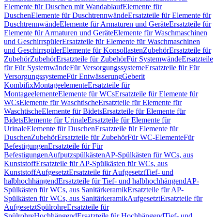
Elemente für Duschen mit Wandablauf
Elemente für
Duschen
Elemente für Duschtrennwände
Ersatzteile für Elemente für
Duschtrennwände
Elemente für Armaturen und Geräte
Ersatzteile für
Elemente für Armaturen und Geräte
Elemente für Waschmaschinen
und Geschirrspüler
Ersatzteile für Elemente für Waschmaschinen
und Geschirrspüler
Elemente für Konsollasten
Zubehör
Ersatzteile für
Zubehör
Zubehör
Ersatzteile für Zubehör
Für Systemwände
Ersatzteile
für Für Systemwände
Für Versorgungssysteme
Ersatzteile für Für
Versorgungssysteme
Für Entwässerung
Geberit
Kombifix
Montageelemente
Ersatzteile für
Montageelemente
Elemente für WCs
Ersatzteile für Elemente für
WCs
Elemente für Waschtische
Ersatzteile für Elemente für
Waschtische
Elemente für Bidets
Ersatzteile für Elemente für
Bidets
Elemente für Urinale
Ersatzteile für Elemente für
Urinale
Elemente für Duschen
Ersatzteile für Elemente für
Duschen
Zubehör
Ersatzteile für Zubehör
Für WC-Elemente
Für
Befestigungen
Ersatzteile für Für
Befestigungen
Aufputzspülkästen
AP-Spülkästen für WCs, aus
Kunststoff
Ersatzteile für AP-Spülkästen für WCs, aus
Kunststoff
Aufgesetzt
Ersatzteile für Aufgesetzt
Tief- und
halbhochhängend
Ersatzteile für Tief- und halbhochhängend
AP-
Spülkästen für WCs, aus Sanitärkeramik
Ersatzteile für AP-
Spülkästen für WCs, aus Sanitärkeramik
Aufgesetzt
Ersatzteile für
Aufgesetzt
Spülrohre
Ersatzteile für
Spülrohre
Hochhängend
Ersatzteile für Hochhängend
Tief- und