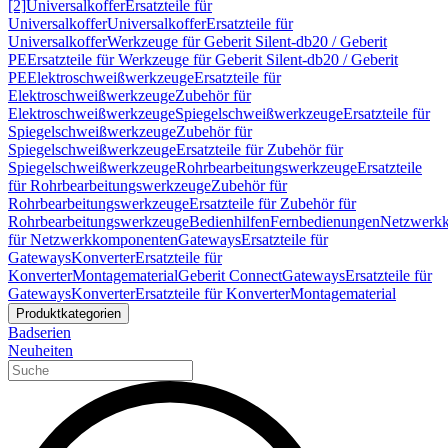
[2]
Universalkoffer
Ersatzteile für
Universalkoffer
Universalkoffer
Ersatzteile für
Universalkoffer
Werkzeuge für Geberit Silent-db20 / Geberit
PE
Ersatzteile für Werkzeuge für Geberit Silent-db20 / Geberit
PE
Elektroschweißwerkzeuge
Ersatzteile für
Elektroschweißwerkzeuge
Zubehör für
Elektroschweißwerkzeuge
Spiegelschweißwerkzeuge
Ersatzteile für
Spiegelschweißwerkzeuge
Zubehör für
Spiegelschweißwerkzeuge
Ersatzteile für Zubehör für
Spiegelschweißwerkzeuge
Rohrbearbeitungswerkzeuge
Ersatzteile
für Rohrbearbeitungswerkzeuge
Zubehör für
Rohrbearbeitungswerkzeuge
Ersatzteile für Zubehör für
Rohrbearbeitungswerkzeuge
Bedienhilfen
Fernbedienungen
Netzwerk
für Netzwerkkomponenten
Gateways
Ersatzteile für
Gateways
Konverter
Ersatzteile für
Konverter
Montagematerial
Geberit Connect
Gateways
Ersatzteile für
Gateways
Konverter
Ersatzteile für Konverter
Montagematerial
Produktkategorien
Badserien
Neuheiten