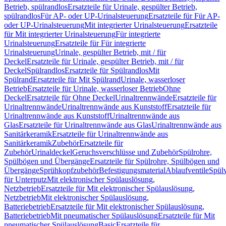
Betrieb, spülrandlos
Ersatzteile für Urinale, gespülter Betrieb,
spülrandlos
Für AP- oder UP-Urinalsteuerung
Ersatzteile für Für AP-
oder UP-Urinalsteuerung
Mit integrierter Urinalsteuerung
Ersatzteile
für Mit integrierter Urinalsteuerung
Für integrierte
Urinalsteuerung
Ersatzteile für Für integrierte
Urinalsteuerung
Urinale, gespülter Betrieb, mit / für
Deckel
Ersatzteile für Urinale, gespülter Betrieb, mit / für
Deckel
Spülrandlos
Ersatzteile für Spülrandlos
Mit
Spülrand
Ersatzteile für Mit Spülrand
Urinale, wasserloser
Betrieb
Ersatzteile für Urinale, wasserloser Betrieb
Ohne
Deckel
Ersatzteile für Ohne Deckel
Urinaltrennwände
Ersatzteile für
Urinaltrennwände
Urinaltrennwände aus Kunststoff
Ersatzteile für
Urinaltrennwände aus Kunststoff
Urinaltrennwände aus
Glas
Ersatzteile für Urinaltrennwände aus Glas
Urinaltrennwände aus
Sanitärkeramik
Ersatzteile für Urinaltrennwände aus
Sanitärkeramik
Zubehör
Ersatzteile für
Zubehör
Urinaldeckel
Geruchsverschlüsse und Zubehör
Spülrohre,
Spülbögen und Übergänge
Ersatzteile für Spülrohre, Spülbögen und
Übergänge
Sprühkopfzubehör
Befestigungsmaterial
Ablaufventile
Spülv
für Unterputz
Mit elektronischer Spülauslösung,
Netzbetrieb
Ersatzteile für Mit elektronischer Spülauslösung,
Netzbetrieb
Mit elektronischer Spülauslösung,
Batteriebetrieb
Ersatzteile für Mit elektronischer Spülauslösung,
Batteriebetrieb
Mit pneumatischer Spülauslösung
Ersatzteile für Mit
pneumatischer Spülauslösung
Basic
Ersatzteile für