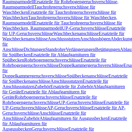
Raumsparmodell
Ersatzteile für Rohrbogengeruchsverschlüsse,
Raumsparmodell
Tauchrohrgeruchsverschlüsse für
Waschbecken
Ersatzteile für Tauchrohrgeruchsverschlüsse für
Waschbecken
Tauchrohrgeruchsverschlüsse für Waschbecken,
Raumsparmodell
Ersatzteile für Tauchrohrgeruchsverschlüsse für
Waschbecken, Raumsparmodell
UP-Geruchsverschlüsse
Ersatzteile
für UP-Geruchsverschlüsse
Waschbeckenanschlüsse
Ersatzteile für
Waschbeckenanschlüsse
Anschlussstutzen
Anschlussbögen
Abdeckung
für
Anschlüsse
Dichtungen
Standrohre
Verlängerungen
Betätigungen
Ablauf
für Spülbecken
Ersatzteile für Ablaufgarnituren für
Spülbecken
Rohrbogengeruchsverschlüsse
Ersatzteile für
Rohrbogengeruchsverschlüsse
Doppelkammergeruchsverschlüsse
Ersa
für
Doppelkammergeruchsverschlüsse
Spülbeckenanschlüsse
Ersatzteile
für Spülbeckenanschlüsse
Anschlussstutzen
Ersatzteile für
Anschlussstutzen
Zubehör
Ersatzteile für Zubehör
Ablaufgarnituren
für Geräte
Ersatzteile für Ablaufgarnituren für
Geräte
Rohrbogengeruchsverschlüsse
Ersatzteile für
Rohrbogengeruchsverschlüsse
UP-Geruchsverschlüsse
Ersatzteile für
UP-Geruchsverschlüsse
AP-Geruchsverschlüsse
Ersatzteile für AP-
Geruchsverschlüsse
Anschlüsse
Ersatzteile für
Anschlüsse
Zubehör
Ablaufgarnituren für Ausgussbecken
Ersatzteile
für Ablaufgarnituren für
Ausgussbecken
Geruchsverschlüsse
Ersatzteile für