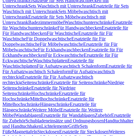
Unterschrank
Ersatzteile für Sets Handwaschbecken mit
Unterschrank
Sets Waschtisch mit Unterschrank
Ersatzteile für Sets
Waschtisch mit Unterschrank
Sets Möbelwaschtisch mit
Unterschrank
Ersatzteile für Sets Möbelwaschtisch mit
Unterschrank
Badezimmermöbel
Waschtischunterschränke
Ersatzteile
für Waschtischunterschränke
Für Handwaschbecken
Ersatzteile für
Für Handwaschbecken
Für Waschtische
Ersatzteile für Für
Waschtische
Für Doppelwaschtische
Ersatzteile für Für
Doppelwaschtische
Für Möbelwaschtische
Ersatzteile für Für
Möbelwaschtische
Für Eckhandwaschbecken
Ersatzteile für Für
Eckhandwaschbecken
Für Eckwaschtische
Ersatzteile für Für
Eckwaschtische
Waschtischplatten
Ersatzteile für
Waschtischplatten
Für Aufsatzwaschtisch Schalenform
Ersatzteile für
Für Aufsatzwaschtisch Schalenform
Für Aufsatzwaschtisch
rechteckig
Ersatzteile für Für Aufsatzwaschtisch
rechteckig
Seitenschränke
Ersatzteile für Seitenschränke
Niedrige
Seitenschränke
Ersatzteile für Niedrige
Seitenschränke
Hochschränke
Ersatzteile für
Hochschränke
Mittelhochschränke
Ersatzteile für
Mittelhochschränke
Hängeschränke
Ersatzteile für
Hängeschränke
Weitere Möbel
Ersatzteile für Weitere
Möbel
Wandablagen
Ersatzteile für Wandablagen
Zubehör
Ersatzteile
für Zubehör
Schubladeneinsätze und Ordnungsboxen
Handtuchhalter
und Handtuchhaken
Lichtelemente
Griffe
Sets
Füße
Magnettafeln
Steckdosen
Ersatzteile für Steckdosen
Weiteres