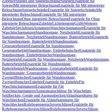
Zubehör
Spiegel und Spiegelschränke
Spiegel
Ersatzteile für
Spiegel
Mit integrierter Beleuchtung
Ersatzteile für Mit integrierter
Beleuchtung
Spiegelschränke
Ersatzteile für Spiegelschränke
Mit
integrierter Beleuchtung
Ersatzteile für Mit integrierter
Beleuchtung
Ohne integrierte Beleuchtung
Ersatzteile für Ohne
integrierte Beleuchtung
Zubehör
Lichtelemente
Griffe
Weiteres
Zubehör
Steckdosen
Armaturen
Waschtischarmaturen
Ersatzteile für
Waschtischarmaturen
Standmontage, Netzbetrieb
Ersatzteile für
Standmontage, Netzbetrieb
Standmontage, Batteriebetrieb
Ersatzteile
für Standmontage, Batteriebetrieb
Standmontage,
Generatorbetrieb
Ersatzteile für Standmontage,
Generatorbetrieb
Standmontage, Einhebelmischer
Ersatzteile für
Standmontage, Einhebelmischer
Wandmontage,
Netzbetrieb
Ersatzteile für Wandmontage, Netzbetrieb
Wandmontage,
Batteriebetrieb
Ersatzteile für Wandmontage,
Batteriebetrieb
Wandmontage, Generatorbetrieb
Ersatzteile für
Wandmontage, Generatorbetrieb
Wandmontage,
Zweigriffmischer
Ersatzteile für Wandmontage,
Zweigriffmischer
Zubehör
Ersatzteile für Zubehör
Für
Waschtischarmaturen
Ersatzteile für Für
Waschtischarmaturen
Apparateanschlüsse für Waschplatz,
Spülbecken, Geräte und Ausgussbecken
Ablaufgarnituren für
Waschbecken
Ersatzteile für Ablaufgarnituren für
Waschbecken
Rohrbogengeruchsverschlüsse
Ersatzteile für
Rohrbogengeruchsverschlüsse
Rohrbogengeruchsverschlüsse,