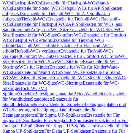
WCs
Flachspül-WCs
Ersatzteile für Flachspül-WCs
Stand-
WCs
Ersatzteile für Stand-WCs
Tiefspül-WCs für AP-Spülkasten
aufgesetzt
Ersatzteile für Tiefspül-WCs für AP-Spülkasten
aufgesetzt
Tiefspül-WCs
Ersatzteile für Tiefspül-WCs
Flachspül-
WCs
Ersatzteile für Flachspül-WCs
AP-Spülkästen für WCs, aus
Sanitärkeramik
Aufgesetzt
WC-Sitze
Ersatzteile für WC-Sitze
WC-
Sitze
Ersatzteile für WC-Sitze
Comfort WCs
Ersatzteile für Comfort
WCs
Tiefspül-WCs erhöht
Ersatzteile für Tiefspül-WCs
erhöht
Flachspül-WCs erhöht
Ersatzteile für Flachspül-WCs
erhöht
Tiefspül-WCs verlängert
Ersatzteile für Tiefspül-WCs
verlängert
Comfort WC-Sitze
Ersatzteile für Comfort WC-Sitze
WC-
Sitze
Ersatzteile für WC-Sitze
WC-Sitzringe
Ersatzteile für WC-
Sitzringe
WCs für Kinder
Ersatzteile für WCs für Kinder
Wand-
WCs
Ersatzteile für Wand-WCs
Stand-WCs
Ersatzteile für Stand-
WCs
WC-Sitze für Kinder
Ersatzteile für WC-Sitze für Kinder
WC-
Sitze
Ersatzteile für WC-Sitze
WC-Sitzringe
Ersatzteile für WC-
Sitzringe
Hock-WCs
Mit
Spülung
Zubehör
Befestigungsmaterial
Bidets
Wandbidets
Ersatzteile
für Wandbidets
Standbidets
Ersatzteile für
Standbidets
Zubehör
Ersatzteile für Zubehör
Betätigungsplatten und
WC-Steuerungen
Betätigungsplatten
Ersatzteile für
Betätigungsplatten
Für Sigma UP-Spülkästen
Ersatzteile für Für
Sigma UP-Spülkästen
Für Omega UP-Spülkästen
Ersatzteile für Für
Omega UP-Spülkästen
Für Kappa UP-Spülkästen
Ersatzteile für Für
Kappa UP-Spülkästen
Für Delta UP-Spülkästen
Ersatzteile für Für