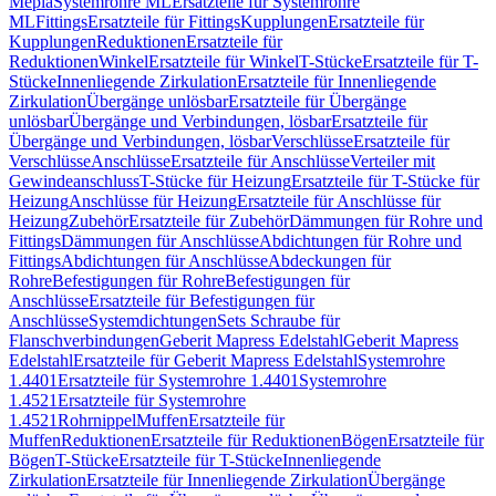
Mepla
Systemrohre ML
Ersatzteile für Systemrohre
ML
Fittings
Ersatzteile für Fittings
Kupplungen
Ersatzteile für
Kupplungen
Reduktionen
Ersatzteile für
Reduktionen
Winkel
Ersatzteile für Winkel
T-Stücke
Ersatzteile für T-
Stücke
Innenliegende Zirkulation
Ersatzteile für Innenliegende
Zirkulation
Übergänge unlösbar
Ersatzteile für Übergänge
unlösbar
Übergänge und Verbindungen, lösbar
Ersatzteile für
Übergänge und Verbindungen, lösbar
Verschlüsse
Ersatzteile für
Verschlüsse
Anschlüsse
Ersatzteile für Anschlüsse
Verteiler mit
Gewindeanschluss
T-Stücke für Heizung
Ersatzteile für T-Stücke für
Heizung
Anschlüsse für Heizung
Ersatzteile für Anschlüsse für
Heizung
Zubehör
Ersatzteile für Zubehör
Dämmungen für Rohre und
Fittings
Dämmungen für Anschlüsse
Abdichtungen für Rohre und
Fittings
Abdichtungen für Anschlüsse
Abdeckungen für
Rohre
Befestigungen für Rohre
Befestigungen für
Anschlüsse
Ersatzteile für Befestigungen für
Anschlüsse
Systemdichtungen
Sets Schraube für
Flanschverbindungen
Geberit Mapress Edelstahl
Geberit Mapress
Edelstahl
Ersatzteile für Geberit Mapress Edelstahl
Systemrohre
1.4401
Ersatzteile für Systemrohre 1.4401
Systemrohre
1.4521
Ersatzteile für Systemrohre
1.4521
Rohrnippel
Muffen
Ersatzteile für
Muffen
Reduktionen
Ersatzteile für Reduktionen
Bögen
Ersatzteile für
Bögen
T-Stücke
Ersatzteile für T-Stücke
Innenliegende
Zirkulation
Ersatzteile für Innenliegende Zirkulation
Übergänge