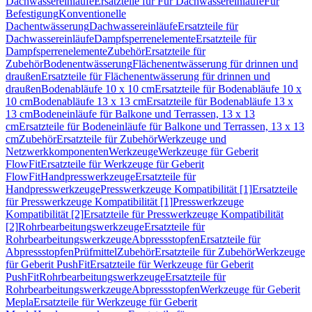
Dachwassereinläufe
Ersatzteile für Für Dachwassereinläufe
Für
Befestigung
Konventionelle
Dachentwässerung
Dachwassereinläufe
Ersatzteile für
Dachwassereinläufe
Dampfsperrenelemente
Ersatzteile für
Dampfsperrenelemente
Zubehör
Ersatzteile für
Zubehör
Bodenentwässerung
Flächenentwässerung für drinnen und
draußen
Ersatzteile für Flächenentwässerung für drinnen und
draußen
Bodenabläufe 10 x 10 cm
Ersatzteile für Bodenabläufe 10 x
10 cm
Bodenabläufe 13 x 13 cm
Ersatzteile für Bodenabläufe 13 x
13 cm
Bodeneinläufe für Balkone und Terrassen, 13 x 13
cm
Ersatzteile für Bodeneinläufe für Balkone und Terrassen, 13 x 13
cm
Zubehör
Ersatzteile für Zubehör
Werkzeuge und
Netzwerkkomponenten
Werkzeuge
Werkzeuge für Geberit
FlowFit
Ersatzteile für Werkzeuge für Geberit
FlowFit
Handpresswerkzeuge
Ersatzteile für
Handpresswerkzeuge
Presswerkzeuge Kompatibilität [1]
Ersatzteile
für Presswerkzeuge Kompatibilität [1]
Presswerkzeuge
Kompatibilität [2]
Ersatzteile für Presswerkzeuge Kompatibilität
[2]
Rohrbearbeitungswerkzeuge
Ersatzteile für
Rohrbearbeitungswerkzeuge
Abpressstopfen
Ersatzteile für
Abpressstopfen
Prüfmittel
Zubehör
Ersatzteile für Zubehör
Werkzeuge
für Geberit PushFit
Ersatzteile für Werkzeuge für Geberit
PushFit
Rohrbearbeitungswerkzeuge
Ersatzteile für
Rohrbearbeitungswerkzeuge
Abpressstopfen
Werkzeuge für Geberit
Mepla
Ersatzteile für Werkzeuge für Geberit