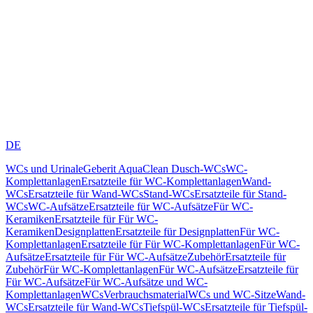
DE
WCs und Urinale
Geberit AquaClean Dusch-WCs
WC-
Komplettanlagen
Ersatzteile für WC-Komplettanlagen
Wand-
WCs
Ersatzteile für Wand-WCs
Stand-WCs
Ersatzteile für Stand-
WCs
WC-Aufsätze
Ersatzteile für WC-Aufsätze
Für WC-
Keramiken
Ersatzteile für Für WC-
Keramiken
Designplatten
Ersatzteile für Designplatten
Für WC-
Komplettanlagen
Ersatzteile für Für WC-Komplettanlagen
Für WC-
Aufsätze
Ersatzteile für Für WC-Aufsätze
Zubehör
Ersatzteile für
Zubehör
Für WC-Komplettanlagen
Für WC-Aufsätze
Ersatzteile für
Für WC-Aufsätze
Für WC-Aufsätze und WC-
Komplettanlagen
WCs
Verbrauchsmaterial
WCs und WC-Sitze
Wand-
WCs
Ersatzteile für Wand-WCs
Tiefspül-WCs
Ersatzteile für Tiefspül-