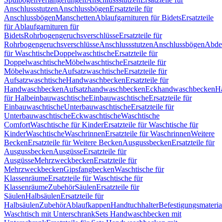
Anschlussstutzen
Anschlussbögen
Ersatzteile für
Anschlussbögen
Manschetten
Ablaufgarnituren für Bidets
Ersatzteile
für Ablaufgarnituren für
Bidets
Rohrbogengeruchsverschlüsse
Ersatzteile für
Rohrbogengeruchsverschlüsse
Anschlussstutzen
Anschlussbögen
Abde
für Waschtische
Doppelwaschtische
Ersatzteile für
Doppelwaschtische
Möbelwaschtische
Ersatzteile für
Möbelwaschtische
Aufsatzwaschtische
Ersatzteile für
Aufsatzwaschtische
Handwaschbecken
Ersatzteile für
Handwaschbecken
Aufsatzhandwaschbecken
Eckhandwaschbecken
H
für Halbeinbauwaschtische
Einbauwaschtische
Ersatzteile für
Einbauwaschtische
Unterbauwaschtische
Ersatzteile für
Unterbauwaschtische
Eckwaschtische
Waschtische
Comfort
Waschtische für Kinder
Ersatzteile für Waschtische für
Kinder
Waschtische
Waschrinnen
Ersatzteile für Waschrinnen
Weitere
Becken
Ersatzteile für Weitere Becken
Ausgussbecken
Ersatzteile für
Ausgussbecken
Ausgüsse
Ersatzteile für
Ausgüsse
Mehrzweckbecken
Ersatzteile für
Mehrzweckbecken
Gipsfangbecken
Waschtische für
Klassenräume
Ersatzteile für Waschtische für
Klassenräume
Zubehör
Säulen
Ersatzteile für
Säulen
Halbsäulen
Ersatzteile für
Halbsäulen
Zubehör
Ablaufkappen
Handtuchhalter
Befestigungsmateria
Waschtisch mit Unterschrank
Sets Handwaschbecken mit