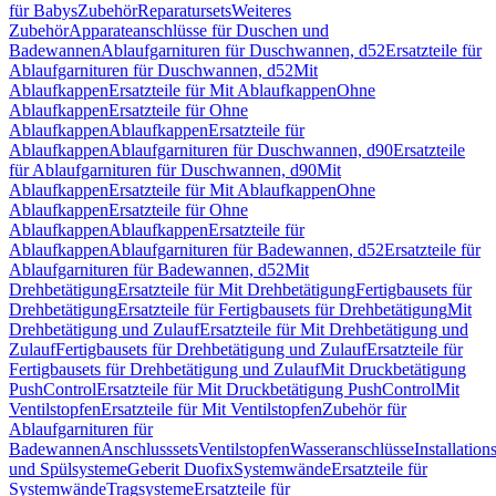
für Babys
Zubehör
Reparatursets
Weiteres
Zubehör
Apparateanschlüsse für Duschen und
Badewannen
Ablaufgarnituren für Duschwannen, d52
Ersatzteile für
Ablaufgarnituren für Duschwannen, d52
Mit
Ablaufkappen
Ersatzteile für Mit Ablaufkappen
Ohne
Ablaufkappen
Ersatzteile für Ohne
Ablaufkappen
Ablaufkappen
Ersatzteile für
Ablaufkappen
Ablaufgarnituren für Duschwannen, d90
Ersatzteile
für Ablaufgarnituren für Duschwannen, d90
Mit
Ablaufkappen
Ersatzteile für Mit Ablaufkappen
Ohne
Ablaufkappen
Ersatzteile für Ohne
Ablaufkappen
Ablaufkappen
Ersatzteile für
Ablaufkappen
Ablaufgarnituren für Badewannen, d52
Ersatzteile für
Ablaufgarnituren für Badewannen, d52
Mit
Drehbetätigung
Ersatzteile für Mit Drehbetätigung
Fertigbausets für
Drehbetätigung
Ersatzteile für Fertigbausets für Drehbetätigung
Mit
Drehbetätigung und Zulauf
Ersatzteile für Mit Drehbetätigung und
Zulauf
Fertigbausets für Drehbetätigung und Zulauf
Ersatzteile für
Fertigbausets für Drehbetätigung und Zulauf
Mit Druckbetätigung
PushControl
Ersatzteile für Mit Druckbetätigung PushControl
Mit
Ventilstopfen
Ersatzteile für Mit Ventilstopfen
Zubehör für
Ablaufgarnituren für
Badewannen
Anschlusssets
Ventilstopfen
Wasseranschlüsse
Installation
und Spülsysteme
Geberit Duofix
Systemwände
Ersatzteile für
Systemwände
Tragsysteme
Ersatzteile für