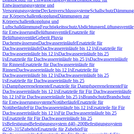
Entwässerungssysteme und
Versorgungssysteme
Deckenverschlusssysteme
Schallschutz
Dämmung
zur Körperschallentkopplung
Dämmungen zur
Körperschallentkopplung und
Luftschalldämmung
Feuchtigkeitsschutz
Abdichtungen
Lüftungsventile
für Entwässerung
Belüftungsventile
Ersatzteile für
Belüftungsventile
Geberit Pluvia
Dachentwässerung
Dachwassereinläufe
Ersatzteile für
Dachwassereinläufe
Dachwassereinläufe bis 12 l/s
Ersatzteile für
Dachwassereinläufe bis 12 l/s
Dachwassereinläufe bis 25
l/s
Ersatzteile für Dachwassereinläufe bis 25 l/s
Dachwassereinläufe
für Rinnen
Ersatzteile für Dachwassereinläufe für
Rinnen
Dachwassereinläufe bis 12 l/s
Ersatzteile für
Dachwassereinläufe bis 12 l/s
Dachwassereinläufe bis 25
l/s
Ersatzteile für Dachwassereinläufe bis 25
l/s
Dampfsperrenelemente
Ersatzteile für Dampfsperrenelemente
Für
Dachwassereinläufe bis 12 l/s
Ersatzteile für Für Dachwassereinläufe
bis 12 l/s
Für Dachwassereinläufe bis 25 l/s
Brandschutz
Brandschutz
für Entwässerungssysteme
Notüberläufe
Ersatzteile für
Notüberläufe
Für Dachwassereinläufe bis 12 l/s
Ersatzteile für Für
Dachwassereinläufe bis 12 l/s
Für Dachwassereinläufe bis 25
l/s
Ersatzteile für Für Dachwassereinläufe bis 25
l/s
Befestigung
Befestigungssystem d40–200
Befestigungssystem
d250–315
Zubehör
Ersatzteile für Zubehör
Für