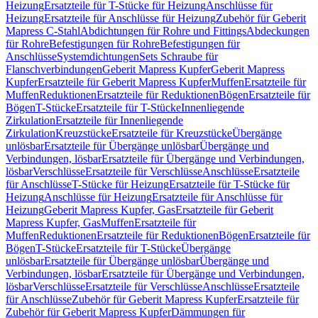
Heizung
Ersatzteile für T-Stücke für Heizung
Anschlüsse für
Heizung
Ersatzteile für Anschlüsse für Heizung
Zubehör für Geberit
Mapress C-Stahl
Abdichtungen für Rohre und Fittings
Abdeckungen
für Rohre
Befestigungen für Rohre
Befestigungen für
Anschlüsse
Systemdichtungen
Sets Schraube für
Flanschverbindungen
Geberit Mapress Kupfer
Geberit Mapress
Kupfer
Ersatzteile für Geberit Mapress Kupfer
Muffen
Ersatzteile für
Muffen
Reduktionen
Ersatzteile für Reduktionen
Bögen
Ersatzteile für
Bögen
T-Stücke
Ersatzteile für T-Stücke
Innenliegende
Zirkulation
Ersatzteile für Innenliegende
Zirkulation
Kreuzstücke
Ersatzteile für Kreuzstücke
Übergänge
unlösbar
Ersatzteile für Übergänge unlösbar
Übergänge und
Verbindungen, lösbar
Ersatzteile für Übergänge und Verbindungen,
lösbar
Verschlüsse
Ersatzteile für Verschlüsse
Anschlüsse
Ersatzteile
für Anschlüsse
T-Stücke für Heizung
Ersatzteile für T-Stücke für
Heizung
Anschlüsse für Heizung
Ersatzteile für Anschlüsse für
Heizung
Geberit Mapress Kupfer, Gas
Ersatzteile für Geberit
Mapress Kupfer, Gas
Muffen
Ersatzteile für
Muffen
Reduktionen
Ersatzteile für Reduktionen
Bögen
Ersatzteile für
Bögen
T-Stücke
Ersatzteile für T-Stücke
Übergänge
unlösbar
Ersatzteile für Übergänge unlösbar
Übergänge und
Verbindungen, lösbar
Ersatzteile für Übergänge und Verbindungen,
lösbar
Verschlüsse
Ersatzteile für Verschlüsse
Anschlüsse
Ersatzteile
für Anschlüsse
Zubehör für Geberit Mapress Kupfer
Ersatzteile für
Zubehör für Geberit Mapress Kupfer
Dämmungen für