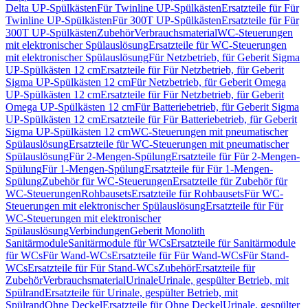
Delta UP-Spülkästen
Für Twinline UP-Spülkästen
Ersatzteile für Für
Twinline UP-Spülkästen
Für 300T UP-Spülkästen
Ersatzteile für Für
300T UP-Spülkästen
Zubehör
Verbrauchsmaterial
WC-Steuerungen
mit elektronischer Spülauslösung
Ersatzteile für WC-Steuerungen
mit elektronischer Spülauslösung
Für Netzbetrieb, für Geberit Sigma
UP-Spülkästen 12 cm
Ersatzteile für Für Netzbetrieb, für Geberit
Sigma UP-Spülkästen 12 cm
Für Netzbetrieb, für Geberit Omega
UP-Spülkästen 12 cm
Ersatzteile für Für Netzbetrieb, für Geberit
Omega UP-Spülkästen 12 cm
Für Batteriebetrieb, für Geberit Sigma
UP-Spülkästen 12 cm
Ersatzteile für Für Batteriebetrieb, für Geberit
Sigma UP-Spülkästen 12 cm
WC-Steuerungen mit pneumatischer
Spülauslösung
Ersatzteile für WC-Steuerungen mit pneumatischer
Spülauslösung
Für 2-Mengen-Spülung
Ersatzteile für Für 2-Mengen-
Spülung
Für 1-Mengen-Spülung
Ersatzteile für Für 1-Mengen-
Spülung
Zubehör für WC-Steuerungen
Ersatzteile für Zubehör für
WC-Steuerungen
Rohbausets
Ersatzteile für Rohbausets
Für WC-
Steuerungen mit elektronischer Spülauslösung
Ersatzteile für Für
WC-Steuerungen mit elektronischer
Spülauslösung
Verbindungen
Geberit Monolith
Sanitärmodule
Sanitärmodule für WCs
Ersatzteile für Sanitärmodule
für WCs
Für Wand-WCs
Ersatzteile für Für Wand-WCs
Für Stand-
WCs
Ersatzteile für Für Stand-WCs
Zubehör
Ersatzteile für
Zubehör
Verbrauchsmaterial
Urinale
Urinale, gespülter Betrieb, mit
Spülrand
Ersatzteile für Urinale, gespülter Betrieb, mit
Spülrand
Ohne Deckel
Ersatzteile für Ohne Deckel
Urinale, gespülter