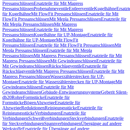
Pressanschlüssen
Ersatzteile für Mit Mapress
Pressanschlüssen
Probenahmeventile
Entleerventile
Kugelhähne
Ersatzt
für Kugelhähne
Mit FlowFit Pressanschlüssen
Ersatzteile für Mit
FlowFit Pressanschlüssen
Mit Mepla Pressanschlüssen
Ersatzteile für
Mit Mepla Pressanschlüssen
Mit Mapress
Pressanschlüssen
Ersatzteile für Mit Mapress
Pressanschlüssen
Kugelhähne für UP-Montage
Ersatzteile für
Kugelhähne für UP-Montage
Mit FlowFit
Pressanschlüssen
Ersatzteile für Mit FlowFit Pressanschlüssen
Mit
Mepla Pressanschlüssen
Ersatzteile für Mit Mepla
Pressanschlüssen
Mit Mapress Pressanschlüssen
Ersatzteile für Mit
Mapress Pressanschlüssen
Mit Gewindeanschlüssen
Ersatzteile für
Mit Gewindeanschlüssen
Rückschlagventile
Ersatzteile für
Rückschlagventile
Mit Mapress Pressanschlüssen
Ersatzteile für Mit
Mapress Pressanschlüssen
Wasserzählerstrecken für UP-
Montage
Ersatzteile für Wasserzählerstrecken für UP-Montage
Mit
Gewindeanschlüssen
Ersatzteile für Mit
Gewindeanschlüssen
Gebäude-Entwässerungssysteme
Geberit Silent-
db20
Rohre
Formstücke
Ersatzteile für
Formstücke
Bögen
Abzweige
Ersatzteile für
Abzweige
Reduktionen
Reinigungsstücke
Ersatzteile für
Reinigungsstücke
Verbindungen
Ersatzteile für
Verbindungen
Schweißverbindungen
Steckverbindungen
Ersatzteile
für Steckverbindungen
Spannverbindungen
Übergänge auf andere
Werkstoffe
Ersatzteile für Übergänge auf andere