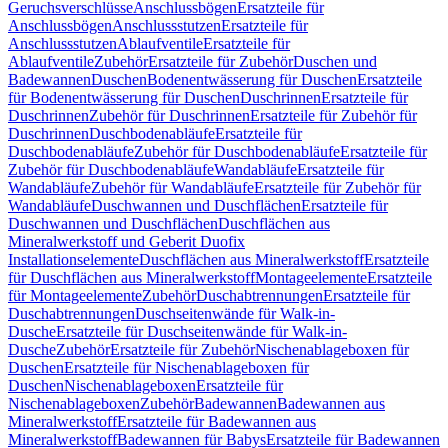
Geruchsverschlüsse
Anschlussbögen
Ersatzteile für
Anschlussbögen
Anschlussstutzen
Ersatzteile für
Anschlussstutzen
Ablaufventile
Ersatzteile für
Ablaufventile
Zubehör
Ersatzteile für Zubehör
Duschen und
Badewannen
Duschen
Bodenentwässerung für Duschen
Ersatzteile
für Bodenentwässerung für Duschen
Duschrinnen
Ersatzteile für
Duschrinnen
Zubehör für Duschrinnen
Ersatzteile für Zubehör für
Duschrinnen
Duschbodenabläufe
Ersatzteile für
Duschbodenabläufe
Zubehör für Duschbodenabläufe
Ersatzteile für
Zubehör für Duschbodenabläufe
Wandabläufe
Ersatzteile für
Wandabläufe
Zubehör für Wandabläufe
Ersatzteile für Zubehör für
Wandabläufe
Duschwannen und Duschflächen
Ersatzteile für
Duschwannen und Duschflächen
Duschflächen aus
Mineralwerkstoff und Geberit Duofix
Installationselemente
Duschflächen aus Mineralwerkstoff
Ersatzteile
für Duschflächen aus Mineralwerkstoff
Montageelemente
Ersatzteile
für Montageelemente
Zubehör
Duschabtrennungen
Ersatzteile für
Duschabtrennungen
Duschseitenwände für Walk-in-
Dusche
Ersatzteile für Duschseitenwände für Walk-in-
Dusche
Zubehör
Ersatzteile für Zubehör
Nischenablageboxen für
Duschen
Ersatzteile für Nischenablageboxen für
Duschen
Nischenablageboxen
Ersatzteile für
Nischenablageboxen
Zubehör
Badewannen
Badewannen aus
Mineralwerkstoff
Ersatzteile für Badewannen aus
Mineralwerkstoff
Badewannen für Babys
Ersatzteile für Badewannen