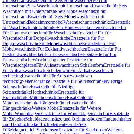
Unterschrank
Ersatzteile für Sets Handwaschbecken mit
Unterschrank
Sets Waschtisch mit Unterschrank
Ersatzteile für Sets
Waschtisch mit Unterschrank
Sets Möbelwaschtisch mit
Unterschrank
Ersatzteile für Sets Möbelwaschtisch mit
Unterschrank
Badezimmermöbel
Waschtischunterschränke
Ersatzteile
für Waschtischunterschränke
Für Handwaschbecken
Ersatzteile für
Für Handwaschbecken
Für Waschtische
Ersatzteile für Für
Waschtische
Für Doppelwaschtische
Ersatzteile für Für
Doppelwaschtische
Für Möbelwaschtische
Ersatzteile für Für
Möbelwaschtische
Für Eckhandwaschbecken
Ersatzteile für Für
Eckhandwaschbecken
Für Eckwaschtische
Ersatzteile für Für
Eckwaschtische
Waschtischplatten
Ersatzteile für
Waschtischplatten
Für Aufsatzwaschtisch Schalenform
Ersatzteile für
Für Aufsatzwaschtisch Schalenform
Für Aufsatzwaschtisch
rechteckig
Ersatzteile für Für Aufsatzwaschtisch
rechteckig
Seitenschränke
Ersatzteile für Seitenschränke
Niedrige
Seitenschränke
Ersatzteile für Niedrige
Seitenschränke
Hochschränke
Ersatzteile für
Hochschränke
Mittelhochschränke
Ersatzteile für
Mittelhochschränke
Hängeschränke
Ersatzteile für
Hängeschränke
Weitere Möbel
Ersatzteile für Weitere
Möbel
Wandablagen
Ersatzteile für Wandablagen
Zubehör
Ersatzteile
für Zubehör
Schubladeneinsätze und Ordnungsboxen
Handtuchhalter
und Handtuchhaken
Lichtelemente
Griffe
Sets
Füße
Magnettafeln
Steckdosen
Ersatzteile für Steckdosen
Weiteres