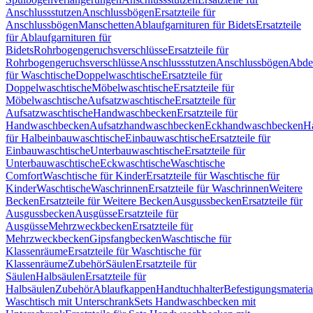
Anschlussstutzen
Anschlussbögen
Ersatzteile für
Anschlussbögen
Manschetten
Ablaufgarnituren für Bidets
Ersatzteile
für Ablaufgarnituren für
Bidets
Rohrbogengeruchsverschlüsse
Ersatzteile für
Rohrbogengeruchsverschlüsse
Anschlussstutzen
Anschlussbögen
Abde
für Waschtische
Doppelwaschtische
Ersatzteile für
Doppelwaschtische
Möbelwaschtische
Ersatzteile für
Möbelwaschtische
Aufsatzwaschtische
Ersatzteile für
Aufsatzwaschtische
Handwaschbecken
Ersatzteile für
Handwaschbecken
Aufsatzhandwaschbecken
Eckhandwaschbecken
H
für Halbeinbauwaschtische
Einbauwaschtische
Ersatzteile für
Einbauwaschtische
Unterbauwaschtische
Ersatzteile für
Unterbauwaschtische
Eckwaschtische
Waschtische
Comfort
Waschtische für Kinder
Ersatzteile für Waschtische für
Kinder
Waschtische
Waschrinnen
Ersatzteile für Waschrinnen
Weitere
Becken
Ersatzteile für Weitere Becken
Ausgussbecken
Ersatzteile für
Ausgussbecken
Ausgüsse
Ersatzteile für
Ausgüsse
Mehrzweckbecken
Ersatzteile für
Mehrzweckbecken
Gipsfangbecken
Waschtische für
Klassenräume
Ersatzteile für Waschtische für
Klassenräume
Zubehör
Säulen
Ersatzteile für
Säulen
Halbsäulen
Ersatzteile für
Halbsäulen
Zubehör
Ablaufkappen
Handtuchhalter
Befestigungsmateria
Waschtisch mit Unterschrank
Sets Handwaschbecken mit