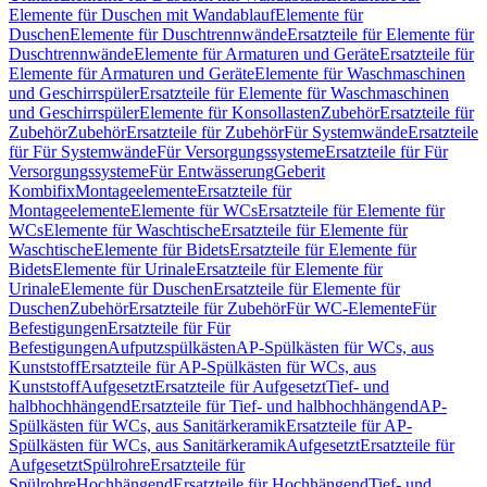
Elemente für Duschen mit Wandablauf
Elemente für
Duschen
Elemente für Duschtrennwände
Ersatzteile für Elemente für
Duschtrennwände
Elemente für Armaturen und Geräte
Ersatzteile für
Elemente für Armaturen und Geräte
Elemente für Waschmaschinen
und Geschirrspüler
Ersatzteile für Elemente für Waschmaschinen
und Geschirrspüler
Elemente für Konsollasten
Zubehör
Ersatzteile für
Zubehör
Zubehör
Ersatzteile für Zubehör
Für Systemwände
Ersatzteile
für Für Systemwände
Für Versorgungssysteme
Ersatzteile für Für
Versorgungssysteme
Für Entwässerung
Geberit
Kombifix
Montageelemente
Ersatzteile für
Montageelemente
Elemente für WCs
Ersatzteile für Elemente für
WCs
Elemente für Waschtische
Ersatzteile für Elemente für
Waschtische
Elemente für Bidets
Ersatzteile für Elemente für
Bidets
Elemente für Urinale
Ersatzteile für Elemente für
Urinale
Elemente für Duschen
Ersatzteile für Elemente für
Duschen
Zubehör
Ersatzteile für Zubehör
Für WC-Elemente
Für
Befestigungen
Ersatzteile für Für
Befestigungen
Aufputzspülkästen
AP-Spülkästen für WCs, aus
Kunststoff
Ersatzteile für AP-Spülkästen für WCs, aus
Kunststoff
Aufgesetzt
Ersatzteile für Aufgesetzt
Tief- und
halbhochhängend
Ersatzteile für Tief- und halbhochhängend
AP-
Spülkästen für WCs, aus Sanitärkeramik
Ersatzteile für AP-
Spülkästen für WCs, aus Sanitärkeramik
Aufgesetzt
Ersatzteile für
Aufgesetzt
Spülrohre
Ersatzteile für
Spülrohre
Hochhängend
Ersatzteile für Hochhängend
Tief- und