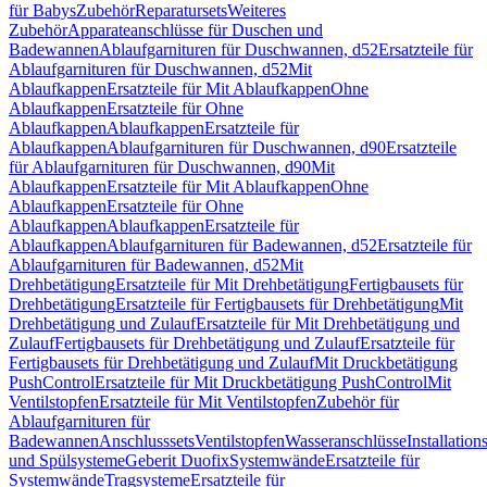
für Babys
Zubehör
Reparatursets
Weiteres
Zubehör
Apparateanschlüsse für Duschen und
Badewannen
Ablaufgarnituren für Duschwannen, d52
Ersatzteile für
Ablaufgarnituren für Duschwannen, d52
Mit
Ablaufkappen
Ersatzteile für Mit Ablaufkappen
Ohne
Ablaufkappen
Ersatzteile für Ohne
Ablaufkappen
Ablaufkappen
Ersatzteile für
Ablaufkappen
Ablaufgarnituren für Duschwannen, d90
Ersatzteile
für Ablaufgarnituren für Duschwannen, d90
Mit
Ablaufkappen
Ersatzteile für Mit Ablaufkappen
Ohne
Ablaufkappen
Ersatzteile für Ohne
Ablaufkappen
Ablaufkappen
Ersatzteile für
Ablaufkappen
Ablaufgarnituren für Badewannen, d52
Ersatzteile für
Ablaufgarnituren für Badewannen, d52
Mit
Drehbetätigung
Ersatzteile für Mit Drehbetätigung
Fertigbausets für
Drehbetätigung
Ersatzteile für Fertigbausets für Drehbetätigung
Mit
Drehbetätigung und Zulauf
Ersatzteile für Mit Drehbetätigung und
Zulauf
Fertigbausets für Drehbetätigung und Zulauf
Ersatzteile für
Fertigbausets für Drehbetätigung und Zulauf
Mit Druckbetätigung
PushControl
Ersatzteile für Mit Druckbetätigung PushControl
Mit
Ventilstopfen
Ersatzteile für Mit Ventilstopfen
Zubehör für
Ablaufgarnituren für
Badewannen
Anschlusssets
Ventilstopfen
Wasseranschlüsse
Installation
und Spülsysteme
Geberit Duofix
Systemwände
Ersatzteile für
Systemwände
Tragsysteme
Ersatzteile für