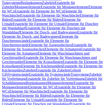
Tragsysteme
Beplankungen
Zubehör
Ersatzteile für
Zubehör
Montageelemente
Ersatzteile für Montageelemente
Elemente
für WCs
Ersatzteile für Elemente für WCs
Elemente für
Waschtische
Ersatzteile für Elemente für Waschtische
Elemente für
Bidets
Ersatzteile für Elemente für Bidets
Elemente für
Urinale
Ersatzteile für Elemente für Urinale
Elemente für Duschen
mit Wandablauf
Ersatzteile für Elemente für Duschen mit
Wandablauf
Elemente für Dusch- und Badewannen
Ersatzteile für
Elemente für Dusch- und Badewannen
Elemente für
Duschtrennwände
Ersatzteile für Elemente für
Duschtrennwände
Elemente für Ausgussbecken
Ersatzteile für
Elemente für Ausgussbecken
Elemente für Armaturen
Ersatzteile für
Elemente für Armaturen
Elemente für Waschmaschinen und
Geschirrspüler
Ersatzteile für Elemente für Waschmaschinen und
Geschirrspüler
Elemente für Konsollasten
Ersatzteile für Elemente für
Konsollasten
Elemente für Küchenspülen
Ersatzteile für Elemente für
Küchenspülen
Zubehör
Ersatzteile für Zubehör
Geberit
GIS
Systemwände
Ersatzteile für Systemwände
Tragsysteme
Zubehör
für Vorfertigung
Ersatzteile für Zubehör für Vorfertigung
Zubehör für
Schalldämmung
Beplankungen
Montageelemente
Ersatzteile für
Montageelemente
Elemente für WCs
Ersatzteile für Elemente für
WCs
Elemente für Waschtische
Ersatzteile für Elemente für
Waschtische
Elemente für Bidets
Ersatzteile für Elemente für
Bidets
Elemente für Urinale
Ersatzteile für Elemente für
Urinale
Elemente für Duschen mit Wandablauf
Ersatzteile für