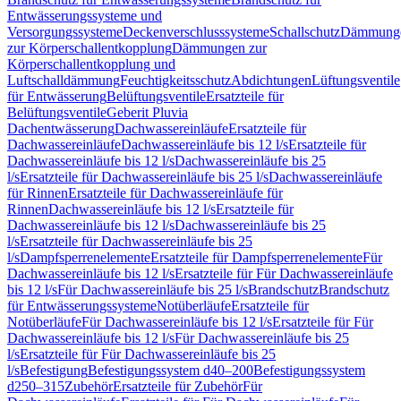
Entwässerungssysteme und
Versorgungssysteme
Deckenverschlusssysteme
Schallschutz
Dämmung
zur Körperschallentkopplung
Dämmungen zur
Körperschallentkopplung und
Luftschalldämmung
Feuchtigkeitsschutz
Abdichtungen
Lüftungsventile
für Entwässerung
Belüftungsventile
Ersatzteile für
Belüftungsventile
Geberit Pluvia
Dachentwässerung
Dachwassereinläufe
Ersatzteile für
Dachwassereinläufe
Dachwassereinläufe bis 12 l/s
Ersatzteile für
Dachwassereinläufe bis 12 l/s
Dachwassereinläufe bis 25
l/s
Ersatzteile für Dachwassereinläufe bis 25 l/s
Dachwassereinläufe
für Rinnen
Ersatzteile für Dachwassereinläufe für
Rinnen
Dachwassereinläufe bis 12 l/s
Ersatzteile für
Dachwassereinläufe bis 12 l/s
Dachwassereinläufe bis 25
l/s
Ersatzteile für Dachwassereinläufe bis 25
l/s
Dampfsperrenelemente
Ersatzteile für Dampfsperrenelemente
Für
Dachwassereinläufe bis 12 l/s
Ersatzteile für Für Dachwassereinläufe
bis 12 l/s
Für Dachwassereinläufe bis 25 l/s
Brandschutz
Brandschutz
für Entwässerungssysteme
Notüberläufe
Ersatzteile für
Notüberläufe
Für Dachwassereinläufe bis 12 l/s
Ersatzteile für Für
Dachwassereinläufe bis 12 l/s
Für Dachwassereinläufe bis 25
l/s
Ersatzteile für Für Dachwassereinläufe bis 25
l/s
Befestigung
Befestigungssystem d40–200
Befestigungssystem
d250–315
Zubehör
Ersatzteile für Zubehör
Für