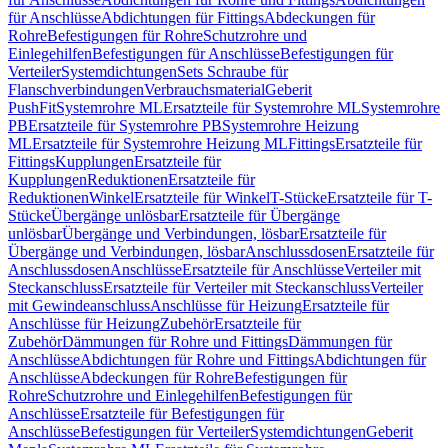
für Anschlüsse
Abdichtungen für Fittings
Abdeckungen für
Rohre
Befestigungen für Rohre
Schutzrohre und
Einlegehilfen
Befestigungen für Anschlüsse
Befestigungen für
Verteiler
Systemdichtungen
Sets Schraube für
Flanschverbindungen
Verbrauchsmaterial
Geberit
PushFit
Systemrohre ML
Ersatzteile für Systemrohre ML
Systemrohre
PB
Ersatzteile für Systemrohre PB
Systemrohre Heizung
ML
Ersatzteile für Systemrohre Heizung ML
Fittings
Ersatzteile für
Fittings
Kupplungen
Ersatzteile für
Kupplungen
Reduktionen
Ersatzteile für
Reduktionen
Winkel
Ersatzteile für Winkel
T-Stücke
Ersatzteile für T-
Stücke
Übergänge unlösbar
Ersatzteile für Übergänge
unlösbar
Übergänge und Verbindungen, lösbar
Ersatzteile für
Übergänge und Verbindungen, lösbar
Anschlussdosen
Ersatzteile für
Anschlussdosen
Anschlüsse
Ersatzteile für Anschlüsse
Verteiler mit
Steckanschluss
Ersatzteile für Verteiler mit Steckanschluss
Verteiler
mit Gewindeanschluss
Anschlüsse für Heizung
Ersatzteile für
Anschlüsse für Heizung
Zubehör
Ersatzteile für
Zubehör
Dämmungen für Rohre und Fittings
Dämmungen für
Anschlüsse
Abdichtungen für Rohre und Fittings
Abdichtungen für
Anschlüsse
Abdeckungen für Rohre
Befestigungen für
Rohre
Schutzrohre und Einlegehilfen
Befestigungen für
Anschlüsse
Ersatzteile für Befestigungen für
Anschlüsse
Befestigungen für Verteiler
Systemdichtungen
Geberit