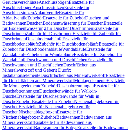
Geruchsverschlüsse
Anschlussbögen
Ersatzteile für
Anschlussbögen
Anschlussstutzen
Ersatzteile für
Anschlussstutzen
Ablaufventile
Ersatzteile für
Ablaufventile
Zubehör
Ersatzteile für Zubehör
Duschen und
Badewannen
Duschen
Bodenentwässerung für Duschen
Ersatzteile
für Bodenentwässerung für Duschen
Duschrinnen
Ersatzteile für
Duschrinnen
Zubehör für Duschrinnen
Ersatzteile für Zubehör für
Duschrinnen
Duschbodenabläufe
Ersatzteile für
Duschbodenabläufe
Zubehör für Duschbodenabläufe
Ersatzteile für
Zubehör für Duschbodenabläufe
Wandabläufe
Ersatzteile für
Wandabläufe
Zubehör für Wandabläufe
Ersatzteile für Zubehör für
Wandabläufe
Duschwannen und Duschflächen
Ersatzteile für
Duschwannen und Duschflächen
Duschflächen aus
Mineralwerkstoff und Geberit Duofix
Installationselemente
Duschflächen aus Mineralwerkstoff
Ersatzteile
für Duschflächen aus Mineralwerkstoff
Montageelemente
Ersatzteile
für Montageelemente
Zubehör
Duschabtrennungen
Ersatzteile für
Duschabtrennungen
Duschseitenwände für Walk-in-
Dusche
Ersatzteile für Duschseitenwände für Walk-in-
Dusche
Zubehör
Ersatzteile für Zubehör
Nischenablageboxen für
Duschen
Ersatzteile für Nischenablageboxen für
Duschen
Nischenablageboxen
Ersatzteile für
Nischenablageboxen
Zubehör
Badewannen
Badewannen aus
Mineralwerkstoff
Ersatzteile für Badewannen aus
Mineralwerkstoff
Badewannen für Babys
Ersatzteile für Badewannen