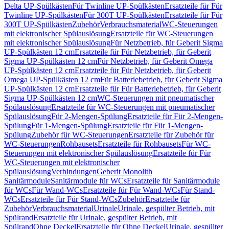
Delta UP-Spülkästen
Für Twinline UP-Spülkästen
Ersatzteile für Für
Twinline UP-Spülkästen
Für 300T UP-Spülkästen
Ersatzteile für Für
300T UP-Spülkästen
Zubehör
Verbrauchsmaterial
WC-Steuerungen
mit elektronischer Spülauslösung
Ersatzteile für WC-Steuerungen
mit elektronischer Spülauslösung
Für Netzbetrieb, für Geberit Sigma
UP-Spülkästen 12 cm
Ersatzteile für Für Netzbetrieb, für Geberit
Sigma UP-Spülkästen 12 cm
Für Netzbetrieb, für Geberit Omega
UP-Spülkästen 12 cm
Ersatzteile für Für Netzbetrieb, für Geberit
Omega UP-Spülkästen 12 cm
Für Batteriebetrieb, für Geberit Sigma
UP-Spülkästen 12 cm
Ersatzteile für Für Batteriebetrieb, für Geberit
Sigma UP-Spülkästen 12 cm
WC-Steuerungen mit pneumatischer
Spülauslösung
Ersatzteile für WC-Steuerungen mit pneumatischer
Spülauslösung
Für 2-Mengen-Spülung
Ersatzteile für Für 2-Mengen-
Spülung
Für 1-Mengen-Spülung
Ersatzteile für Für 1-Mengen-
Spülung
Zubehör für WC-Steuerungen
Ersatzteile für Zubehör für
WC-Steuerungen
Rohbausets
Ersatzteile für Rohbausets
Für WC-
Steuerungen mit elektronischer Spülauslösung
Ersatzteile für Für
WC-Steuerungen mit elektronischer
Spülauslösung
Verbindungen
Geberit Monolith
Sanitärmodule
Sanitärmodule für WCs
Ersatzteile für Sanitärmodule
für WCs
Für Wand-WCs
Ersatzteile für Für Wand-WCs
Für Stand-
WCs
Ersatzteile für Für Stand-WCs
Zubehör
Ersatzteile für
Zubehör
Verbrauchsmaterial
Urinale
Urinale, gespülter Betrieb, mit
Spülrand
Ersatzteile für Urinale, gespülter Betrieb, mit
Spülrand
Ohne Deckel
Ersatzteile für Ohne Deckel
Urinale, gespülter