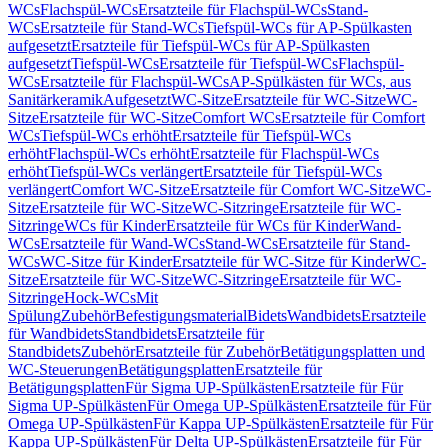
WCs
Flachspül-WCs
Ersatzteile für Flachspül-WCs
Stand-
WCs
Ersatzteile für Stand-WCs
Tiefspül-WCs für AP-Spülkasten
aufgesetzt
Ersatzteile für Tiefspül-WCs für AP-Spülkasten
aufgesetzt
Tiefspül-WCs
Ersatzteile für Tiefspül-WCs
Flachspül-
WCs
Ersatzteile für Flachspül-WCs
AP-Spülkästen für WCs, aus
Sanitärkeramik
Aufgesetzt
WC-Sitze
Ersatzteile für WC-Sitze
WC-
Sitze
Ersatzteile für WC-Sitze
Comfort WCs
Ersatzteile für Comfort
WCs
Tiefspül-WCs erhöht
Ersatzteile für Tiefspül-WCs
erhöht
Flachspül-WCs erhöht
Ersatzteile für Flachspül-WCs
erhöht
Tiefspül-WCs verlängert
Ersatzteile für Tiefspül-WCs
verlängert
Comfort WC-Sitze
Ersatzteile für Comfort WC-Sitze
WC-
Sitze
Ersatzteile für WC-Sitze
WC-Sitzringe
Ersatzteile für WC-
Sitzringe
WCs für Kinder
Ersatzteile für WCs für Kinder
Wand-
WCs
Ersatzteile für Wand-WCs
Stand-WCs
Ersatzteile für Stand-
WCs
WC-Sitze für Kinder
Ersatzteile für WC-Sitze für Kinder
WC-
Sitze
Ersatzteile für WC-Sitze
WC-Sitzringe
Ersatzteile für WC-
Sitzringe
Hock-WCs
Mit
Spülung
Zubehör
Befestigungsmaterial
Bidets
Wandbidets
Ersatzteile
für Wandbidets
Standbidets
Ersatzteile für
Standbidets
Zubehör
Ersatzteile für Zubehör
Betätigungsplatten und
WC-Steuerungen
Betätigungsplatten
Ersatzteile für
Betätigungsplatten
Für Sigma UP-Spülkästen
Ersatzteile für Für
Sigma UP-Spülkästen
Für Omega UP-Spülkästen
Ersatzteile für Für
Omega UP-Spülkästen
Für Kappa UP-Spülkästen
Ersatzteile für Für
Kappa UP-Spülkästen
Für Delta UP-Spülkästen
Ersatzteile für Für