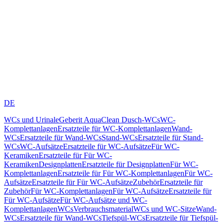
DE
WCs und Urinale
Geberit AquaClean Dusch-WCs
WC-
Komplettanlagen
Ersatzteile für WC-Komplettanlagen
Wand-
WCs
Ersatzteile für Wand-WCs
Stand-WCs
Ersatzteile für Stand-
WCs
WC-Aufsätze
Ersatzteile für WC-Aufsätze
Für WC-
Keramiken
Ersatzteile für Für WC-
Keramiken
Designplatten
Ersatzteile für Designplatten
Für WC-
Komplettanlagen
Ersatzteile für Für WC-Komplettanlagen
Für WC-
Aufsätze
Ersatzteile für Für WC-Aufsätze
Zubehör
Ersatzteile für
Zubehör
Für WC-Komplettanlagen
Für WC-Aufsätze
Ersatzteile für
Für WC-Aufsätze
Für WC-Aufsätze und WC-
Komplettanlagen
WCs
Verbrauchsmaterial
WCs und WC-Sitze
Wand-
WCs
Ersatzteile für Wand-WCs
Tiefspül-WCs
Ersatzteile für Tiefspül-