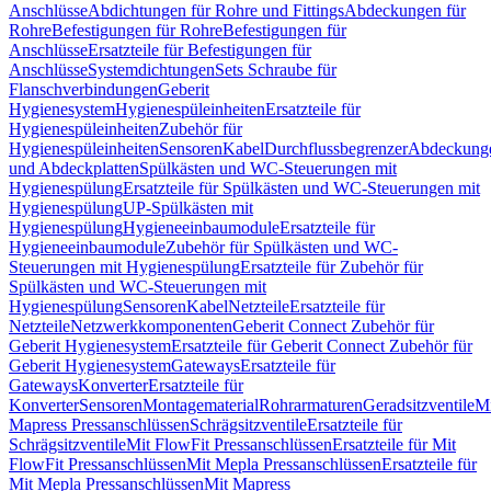
Anschlüsse
Abdichtungen für Rohre und Fittings
Abdeckungen für
Rohre
Befestigungen für Rohre
Befestigungen für
Anschlüsse
Ersatzteile für Befestigungen für
Anschlüsse
Systemdichtungen
Sets Schraube für
Flanschverbindungen
Geberit
Hygienesystem
Hygienespüleinheiten
Ersatzteile für
Hygienespüleinheiten
Zubehör für
Hygienespüleinheiten
Sensoren
Kabel
Durchflussbegrenzer
Abdeckung
und Abdeckplatten
Spülkästen und WC-Steuerungen mit
Hygienespülung
Ersatzteile für Spülkästen und WC-Steuerungen mit
Hygienespülung
UP-Spülkästen mit
Hygienespülung
Hygieneeinbaumodule
Ersatzteile für
Hygieneeinbaumodule
Zubehör für Spülkästen und WC-
Steuerungen mit Hygienespülung
Ersatzteile für Zubehör für
Spülkästen und WC-Steuerungen mit
Hygienespülung
Sensoren
Kabel
Netzteile
Ersatzteile für
Netzteile
Netzwerkkomponenten
Geberit Connect Zubehör für
Geberit Hygienesystem
Ersatzteile für Geberit Connect Zubehör für
Geberit Hygienesystem
Gateways
Ersatzteile für
Gateways
Konverter
Ersatzteile für
Konverter
Sensoren
Montagematerial
Rohrarmaturen
Geradsitzventile
Mi
Mapress Pressanschlüssen
Schrägsitzventile
Ersatzteile für
Schrägsitzventile
Mit FlowFit Pressanschlüssen
Ersatzteile für Mit
FlowFit Pressanschlüssen
Mit Mepla Pressanschlüssen
Ersatzteile für
Mit Mepla Pressanschlüssen
Mit Mapress