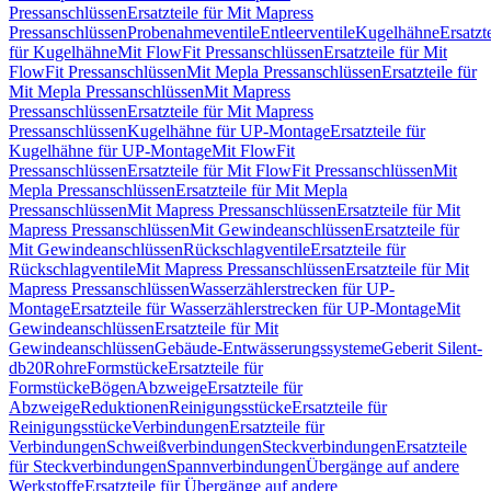
Pressanschlüssen
Ersatzteile für Mit Mapress
Pressanschlüssen
Probenahmeventile
Entleerventile
Kugelhähne
Ersatzt
für Kugelhähne
Mit FlowFit Pressanschlüssen
Ersatzteile für Mit
FlowFit Pressanschlüssen
Mit Mepla Pressanschlüssen
Ersatzteile für
Mit Mepla Pressanschlüssen
Mit Mapress
Pressanschlüssen
Ersatzteile für Mit Mapress
Pressanschlüssen
Kugelhähne für UP-Montage
Ersatzteile für
Kugelhähne für UP-Montage
Mit FlowFit
Pressanschlüssen
Ersatzteile für Mit FlowFit Pressanschlüssen
Mit
Mepla Pressanschlüssen
Ersatzteile für Mit Mepla
Pressanschlüssen
Mit Mapress Pressanschlüssen
Ersatzteile für Mit
Mapress Pressanschlüssen
Mit Gewindeanschlüssen
Ersatzteile für
Mit Gewindeanschlüssen
Rückschlagventile
Ersatzteile für
Rückschlagventile
Mit Mapress Pressanschlüssen
Ersatzteile für Mit
Mapress Pressanschlüssen
Wasserzählerstrecken für UP-
Montage
Ersatzteile für Wasserzählerstrecken für UP-Montage
Mit
Gewindeanschlüssen
Ersatzteile für Mit
Gewindeanschlüssen
Gebäude-Entwässerungssysteme
Geberit Silent-
db20
Rohre
Formstücke
Ersatzteile für
Formstücke
Bögen
Abzweige
Ersatzteile für
Abzweige
Reduktionen
Reinigungsstücke
Ersatzteile für
Reinigungsstücke
Verbindungen
Ersatzteile für
Verbindungen
Schweißverbindungen
Steckverbindungen
Ersatzteile
für Steckverbindungen
Spannverbindungen
Übergänge auf andere
Werkstoffe
Ersatzteile für Übergänge auf andere