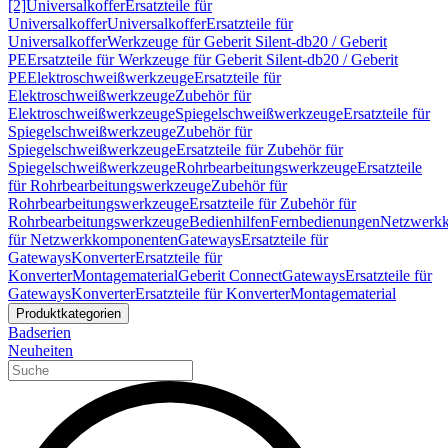
[2]
Universalkoffer
Ersatzteile für
Universalkoffer
Universalkoffer
Ersatzteile für
Universalkoffer
Werkzeuge für Geberit Silent-db20 / Geberit
PE
Ersatzteile für Werkzeuge für Geberit Silent-db20 / Geberit
PE
Elektroschweißwerkzeuge
Ersatzteile für
Elektroschweißwerkzeuge
Zubehör für
Elektroschweißwerkzeuge
Spiegelschweißwerkzeuge
Ersatzteile für
Spiegelschweißwerkzeuge
Zubehör für
Spiegelschweißwerkzeuge
Ersatzteile für Zubehör für
Spiegelschweißwerkzeuge
Rohrbearbeitungswerkzeuge
Ersatzteile
für Rohrbearbeitungswerkzeuge
Zubehör für
Rohrbearbeitungswerkzeuge
Ersatzteile für Zubehör für
Rohrbearbeitungswerkzeuge
Bedienhilfen
Fernbedienungen
Netzwerk
für Netzwerkkomponenten
Gateways
Ersatzteile für
Gateways
Konverter
Ersatzteile für
Konverter
Montagematerial
Geberit Connect
Gateways
Ersatzteile für
Gateways
Konverter
Ersatzteile für Konverter
Montagematerial
Produktkategorien
Badserien
Neuheiten