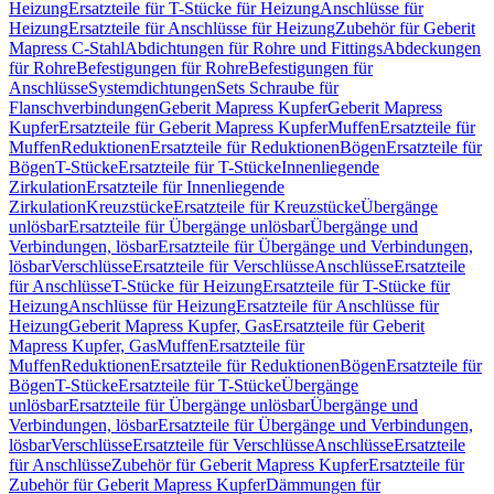
Heizung
Ersatzteile für T-Stücke für Heizung
Anschlüsse für
Heizung
Ersatzteile für Anschlüsse für Heizung
Zubehör für Geberit
Mapress C-Stahl
Abdichtungen für Rohre und Fittings
Abdeckungen
für Rohre
Befestigungen für Rohre
Befestigungen für
Anschlüsse
Systemdichtungen
Sets Schraube für
Flanschverbindungen
Geberit Mapress Kupfer
Geberit Mapress
Kupfer
Ersatzteile für Geberit Mapress Kupfer
Muffen
Ersatzteile für
Muffen
Reduktionen
Ersatzteile für Reduktionen
Bögen
Ersatzteile für
Bögen
T-Stücke
Ersatzteile für T-Stücke
Innenliegende
Zirkulation
Ersatzteile für Innenliegende
Zirkulation
Kreuzstücke
Ersatzteile für Kreuzstücke
Übergänge
unlösbar
Ersatzteile für Übergänge unlösbar
Übergänge und
Verbindungen, lösbar
Ersatzteile für Übergänge und Verbindungen,
lösbar
Verschlüsse
Ersatzteile für Verschlüsse
Anschlüsse
Ersatzteile
für Anschlüsse
T-Stücke für Heizung
Ersatzteile für T-Stücke für
Heizung
Anschlüsse für Heizung
Ersatzteile für Anschlüsse für
Heizung
Geberit Mapress Kupfer, Gas
Ersatzteile für Geberit
Mapress Kupfer, Gas
Muffen
Ersatzteile für
Muffen
Reduktionen
Ersatzteile für Reduktionen
Bögen
Ersatzteile für
Bögen
T-Stücke
Ersatzteile für T-Stücke
Übergänge
unlösbar
Ersatzteile für Übergänge unlösbar
Übergänge und
Verbindungen, lösbar
Ersatzteile für Übergänge und Verbindungen,
lösbar
Verschlüsse
Ersatzteile für Verschlüsse
Anschlüsse
Ersatzteile
für Anschlüsse
Zubehör für Geberit Mapress Kupfer
Ersatzteile für
Zubehör für Geberit Mapress Kupfer
Dämmungen für