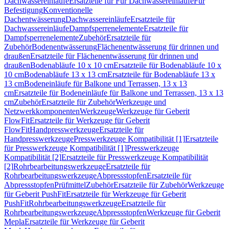
Dachwassereinläufe
Ersatzteile für Für Dachwassereinläufe
Für
Befestigung
Konventionelle
Dachentwässerung
Dachwassereinläufe
Ersatzteile für
Dachwassereinläufe
Dampfsperrenelemente
Ersatzteile für
Dampfsperrenelemente
Zubehör
Ersatzteile für
Zubehör
Bodenentwässerung
Flächenentwässerung für drinnen und
draußen
Ersatzteile für Flächenentwässerung für drinnen und
draußen
Bodenabläufe 10 x 10 cm
Ersatzteile für Bodenabläufe 10 x
10 cm
Bodenabläufe 13 x 13 cm
Ersatzteile für Bodenabläufe 13 x
13 cm
Bodeneinläufe für Balkone und Terrassen, 13 x 13
cm
Ersatzteile für Bodeneinläufe für Balkone und Terrassen, 13 x 13
cm
Zubehör
Ersatzteile für Zubehör
Werkzeuge und
Netzwerkkomponenten
Werkzeuge
Werkzeuge für Geberit
FlowFit
Ersatzteile für Werkzeuge für Geberit
FlowFit
Handpresswerkzeuge
Ersatzteile für
Handpresswerkzeuge
Presswerkzeuge Kompatibilität [1]
Ersatzteile
für Presswerkzeuge Kompatibilität [1]
Presswerkzeuge
Kompatibilität [2]
Ersatzteile für Presswerkzeuge Kompatibilität
[2]
Rohrbearbeitungswerkzeuge
Ersatzteile für
Rohrbearbeitungswerkzeuge
Abpressstopfen
Ersatzteile für
Abpressstopfen
Prüfmittel
Zubehör
Ersatzteile für Zubehör
Werkzeuge
für Geberit PushFit
Ersatzteile für Werkzeuge für Geberit
PushFit
Rohrbearbeitungswerkzeuge
Ersatzteile für
Rohrbearbeitungswerkzeuge
Abpressstopfen
Werkzeuge für Geberit
Mepla
Ersatzteile für Werkzeuge für Geberit