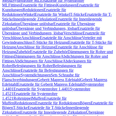
Mepla
Systemrohre ML
Ersatzteile für Systemrohre
ML
Fittings
Ersatzteile für Fittings
Kupplungen
Ersatzteile für
Kupplungen
Reduktionen
Ersatzteile für
Reduktionen
Winkel
Ersatzteile für Winkel
T-Stücke
Ersatzteile für T-
Stücke
Innenliegende Zirkulation
Ersatzteile für Innenliegende
Zirkulation
Übergänge unlösbar
Ersatzteile für Übergänge
unlösbar
Übergänge und Verbindungen, lösbar
Ersatzteile für
Übergänge und Verbindungen, lösbar
Verschlüsse
Ersatzteile für
Verschlüsse
Anschlüsse
Ersatzteile für Anschlüsse
Verteiler mit
Gewindeanschluss
T-Stücke für Heizung
Ersatzteile für T-Stücke für
Heizung
Anschlüsse für Heizung
Ersatzteile für Anschlüsse für
Heizung
Zubehör
Ersatzteile für Zubehör
Dämmungen für Rohre und
Fittings
Dämmungen für Anschlüsse
Abdichtungen für Rohre und
Fittings
Abdichtungen für Anschlüsse
Abdeckungen für
Rohre
Befestigungen für Rohre
Befestigungen für
Anschlüsse
Ersatzteile für Befestigungen für
Anschlüsse
Systemdichtungen
Sets Schraube für
Flanschverbindungen
Geberit Mapress Edelstahl
Geberit Mapress
Edelstahl
Ersatzteile für Geberit Mapress Edelstahl
Systemrohre
1.4401
Ersatzteile für Systemrohre 1.4401
Systemrohre
1.4521
Ersatzteile für Systemrohre
1.4521
Rohrnippel
Muffen
Ersatzteile für
Muffen
Reduktionen
Ersatzteile für Reduktionen
Bögen
Ersatzteile für
Bögen
T-Stücke
Ersatzteile für T-Stücke
Innenliegende
Zirkulation
Ersatzteile für Innenliegende Zirkulation
Übergänge