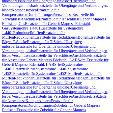
unlösbar
Ersatzteile für Übergänge unlösbar
Übergänge und
Verbindungen, lösbar
Ersatzteile für Übergänge und Verbindungen,
lösbar
Kompensatoren
Ersatzteile für
Kompensatoren
Durchführungen
Verschlüsse
Ersatzteile für
Verschlüsse
Anschlüsse
Ersatzteile für Anschlüsse
Geberit Mapress
Edelstahl, Gas
Ersatzteile für Geberit Mapress Edelstahl,
Gas
Systemrohre 1.4401
Ersatzteile für Systemrohre
1.4401
Rohrnippel
Muffen
Ersatzteile für
Muffen
Reduktionen
Ersatzteile für Reduktionen
Bögen
Ersatzteile für
Bögen
T-Stücke
Ersatzteile für T-Stücke
Übergänge
unlösbar
Ersatzteile für Übergänge unlösbar
Übergänge und
Verbindungen, lösbar
Ersatzteile für Übergänge und Verbindungen,
lösbar
Verschlüsse
Ersatzteile für Verschlüsse
Anschlüsse
Ersatzteile
für Anschlüsse
Geberit Mapress Edelstahl, LABS-frei
Ersatzteile für
Geberit Mapress Edelstahl, LABS-frei
Systemrohre
1.4401
Ersatzteile für Systemrohre 1.4401
Systemrohre
1.4521
Ersatzteile für Systemrohre 1.4521
Muffen
Ersatzteile für
Muffen
Reduktionen
Ersatzteile für Reduktionen
Bögen
Ersatzteile für
Bögen
T-Stücke
Ersatzteile für T-Stücke
Übergänge
unlösbar
Ersatzteile für Übergänge unlösbar
Übergänge und
Verbindungen, lösbar
Ersatzteile für Übergänge und Verbindungen,
lösbar
Verschlüsse
Ersatzteile für Verschlüsse
Anschlüsse
Ersatzteile
für Anschlüsse
Kompensatoren
Ersatzteile für
Kompensatoren
Durchführungen
Zubehör für Geberit Mapress
Edelstahl
Ersatzteile für Zubehör für Geberit Mapress