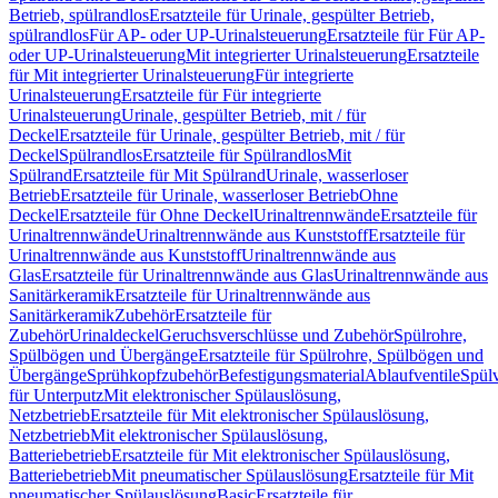
Betrieb, spülrandlos
Ersatzteile für Urinale, gespülter Betrieb,
spülrandlos
Für AP- oder UP-Urinalsteuerung
Ersatzteile für Für AP-
oder UP-Urinalsteuerung
Mit integrierter Urinalsteuerung
Ersatzteile
für Mit integrierter Urinalsteuerung
Für integrierte
Urinalsteuerung
Ersatzteile für Für integrierte
Urinalsteuerung
Urinale, gespülter Betrieb, mit / für
Deckel
Ersatzteile für Urinale, gespülter Betrieb, mit / für
Deckel
Spülrandlos
Ersatzteile für Spülrandlos
Mit
Spülrand
Ersatzteile für Mit Spülrand
Urinale, wasserloser
Betrieb
Ersatzteile für Urinale, wasserloser Betrieb
Ohne
Deckel
Ersatzteile für Ohne Deckel
Urinaltrennwände
Ersatzteile für
Urinaltrennwände
Urinaltrennwände aus Kunststoff
Ersatzteile für
Urinaltrennwände aus Kunststoff
Urinaltrennwände aus
Glas
Ersatzteile für Urinaltrennwände aus Glas
Urinaltrennwände aus
Sanitärkeramik
Ersatzteile für Urinaltrennwände aus
Sanitärkeramik
Zubehör
Ersatzteile für
Zubehör
Urinaldeckel
Geruchsverschlüsse und Zubehör
Spülrohre,
Spülbögen und Übergänge
Ersatzteile für Spülrohre, Spülbögen und
Übergänge
Sprühkopfzubehör
Befestigungsmaterial
Ablaufventile
Spülv
für Unterputz
Mit elektronischer Spülauslösung,
Netzbetrieb
Ersatzteile für Mit elektronischer Spülauslösung,
Netzbetrieb
Mit elektronischer Spülauslösung,
Batteriebetrieb
Ersatzteile für Mit elektronischer Spülauslösung,
Batteriebetrieb
Mit pneumatischer Spülauslösung
Ersatzteile für Mit
pneumatischer Spülauslösung
Basic
Ersatzteile für