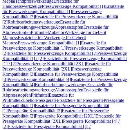
Mepla
Handpresswerkzeuge
Ersatzteile für
Handpresswerkzeuge
Presswerkzeuge Kompatibilität [1]
Ersatzteile
für Presswerkzeuge Kompatibilität [1]
Presswerkzeuge
Kompatibilität [2]
Ersatzteile für Presswerkzeuge Kompatibilität
[2]
Rohrbearbeitungswerkzeuge
Ersatzteile für
Rohrbearbeitungswerkzeuge
Abpressstopfen
Ersatzteile für
Abpressstopfen
Prüfmittel
Zubehör
Werkzeuge für Geberit
Mapress
Ersatzteile für Werkzeuge für Geberit
Mapress
Presswerkzeuge Kompatibilität [1]
Ersatzteile für
Presswerkzeuge Kompatibilität [1]
Presswerkzeuge Kompatibilität
[2]
Ersatzteile für Presswerkzeuge Kompatibilität [2]
Presswerkzeuge
Kompatibilität [1] / [2]
Ersatzteile für Presswerkzeuge Kompatibilität
[1] / [2]
Presswerkzeuge Kompatibilität [2XL]
Ersatzteile für
Presswerkzeuge Kompatibilität [2XL]
Presswerkzeuge
Kompatibilität [3]
Ersatzteile für Presswerkzeuge Kompatibilität
[3]
Presswerkzeuge Kompatibilität [4]
Ersatzteile für Presswerkzeuge
Kompatibilität [4]
Rohrbearbeitungswerkzeuge
Ersatzteile für
Rohrbearbeitungswerkzeuge
Abpressstopfen
Ersatzteile für
Abpressstopfen
Prüfmittel
Ersatzteile für
Prüfmittel
Zubehör
Pressgeräte
Ersatzteile für Pressgeräte
Pressgeräte
Kompatibilität [1]
Ersatzteile für Pressgeräte Kompatibilität
[1]
Pressgeräte Kompatibilität [2]
Ersatzteile für Pressgeräte
Kompatibilität [2]
Pressgeräte Kompatibilität [2XL]
Ersatzteile für
Pressgeräte Kompatibilität [2XL]
Pressgeräte Kompatibilität [4] /
[2]
Ersatzteile für Pressgeräte Kompatibilität [4] /