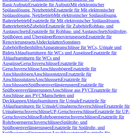
Basic
Aufputz
Ersatzteile für Aufputz
Mit elektronischer
Spülauslösung, Netzbetrieb
Ersatzteile für Mit elektronischer
Spülauslösung, Netzbetrieb
Mit elektronischer Spülauslösung,
Batteriebetrieb
Ersatzteile für Mit elektronischer Spülauslösung,
Batteriebetrieb
Zubehör
Ersatzteile für Zubehör
Rohbau- und
Austauschsets
Ersatzteile für Rohbau- und Austauschsets
Spülrohre,
Spülbögen und Übergänge
Renovierungssets
Ersatzteile für
Renovierungssets
Abdeckplatten
Sonstiges
Zubehör
Bedienhilfen
Apparateanschlüsse für WCs, Urinale und
Bidets
Ablaufgarnituren für WCs und Ausgüsse
Ersatzteile für
Ablaufgarnituren für WCs und
Ausgüsse
Geruchsverschlüsse
Ersatzteile für
Geruchsverschlüsse
Anschlussbögen
Ersatzteile für
Anschlussbögen
Anschlussstutzen
Ersatzteile für
Anschlussstutzen
Anschlusssets
Ersatzteile für
Anschlusssets
Spülbogenverlängerungen
Ersatzteile für
Spülbogenverlängerungen
Anschlüsse aus PVC
Ersatzteile für
Anschlüsse aus PVC
Manschetten und
Deckkappen
Ablaufgarnituren für Urinale
Ersatzteile für
Ablaufgarnituren für Urinale
Urinalgeruchsverschlüsse
Ersatzteile für
Urinalgeruchsverschlüsse
UP-Geruchsverschlüsse
Ersatzteile für UP-
Geruchsverschlüsse
Rohrbogengeruchsverschlüsses
Ersatzteile für
Rohrbogengeruchsverschlüsses
Spülrohr- und
Spülbogenverlängerungen
Ersatzteile für Spülrohr- und
Spülbogenverlängerungen
Anschlussstutzen
Ersatzteile für