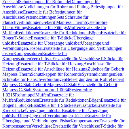
Edelstahl
Schutzkappen für Rohrende
Dämmungen für
Anschlüsse
Abdichtungen für Rohre und Fittings
Befestigungen für
Anschlüsse
Ersatzteile für Befestigungen für
Anschlüsse
Systemdichtungen
Sets Schraube für
Flanschverbindungen
Geberit Mapress Therm
Systemrohre
Therm
Fittings
Ersatzteile für Fittings
Muffen
Ersatzteile für
Muffen
Reduktionen
Ersatzteile für Reduktionen
Bögen
Ersatzteile für
Bögen
T-Stücke
Ersatzteile für T-Stücke
Übergänge
unlösbar
Ersatzteile für Übergänge unlösbar
Übergänge und
Verbindungen, lösbar
Ersatzteile für Übergänge und Verbindungen,
lösbar
Kompensatoren
Ersatzteile für
Kompensatoren
Verschlüsse
Ersatzteile für Verschlüsse
T-Stücke für
Heizung
Ersatzteile für T-Stücke für Heizung
Anschlüsse für
Heizung
Ersatzteile für Anschlüsse für Heizung
Zubehör für Geberit
Mapress Therm
Schutzkappen für Rohrende
Systemdichtungen
Sets
Schraube für Flanschverbindungen
Befestigungen für Rohre
Geberit
Mapress C-Stahl
Geberit Mapress C-Stahl
Ersatzteile für Geberit
Mapress C-Stahl
Systemrohre 1.0034
Systemrohre
1.0215
Rohrnippel
Muffen
Ersatzteile für
Muffen
Reduktionen
Ersatzteile für Reduktionen
Bögen
Ersatzteile für
Bögen
T-Stücke
Ersatzteile für T-Stücke
Kreuzstücke
Ersatzteile für
Kreuzstücke
Übergänge unlösbar
Ersatzteile für Übergänge
unlösbar
Übergänge und Verbindungen, lösbar
Ersatzteile für
Übergänge und Verbindungen, lösbar
Kompensatoren
Ersatzteile für
Kompensatoren
Verschlüsse
Ersatzteile für Verschlüsse
T-Stücke für