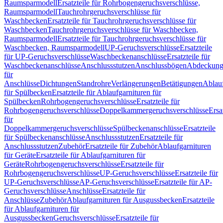
Raumsparmodell
Ersatzteile für Rohrbogengeruchsverschlüsse,
Raumsparmodell
Tauchrohrgeruchsverschlüsse für
Waschbecken
Ersatzteile für Tauchrohrgeruchsverschlüsse für
Waschbecken
Tauchrohrgeruchsverschlüsse für Waschbecken,
Raumsparmodell
Ersatzteile für Tauchrohrgeruchsverschlüsse für
Waschbecken, Raumsparmodell
UP-Geruchsverschlüsse
Ersatzteile
für UP-Geruchsverschlüsse
Waschbeckenanschlüsse
Ersatzteile für
Waschbeckenanschlüsse
Anschlussstutzen
Anschlussbögen
Abdeckung
für
Anschlüsse
Dichtungen
Standrohre
Verlängerungen
Betätigungen
Ablauf
für Spülbecken
Ersatzteile für Ablaufgarnituren für
Spülbecken
Rohrbogengeruchsverschlüsse
Ersatzteile für
Rohrbogengeruchsverschlüsse
Doppelkammergeruchsverschlüsse
Ersa
für
Doppelkammergeruchsverschlüsse
Spülbeckenanschlüsse
Ersatzteile
für Spülbeckenanschlüsse
Anschlussstutzen
Ersatzteile für
Anschlussstutzen
Zubehör
Ersatzteile für Zubehör
Ablaufgarnituren
für Geräte
Ersatzteile für Ablaufgarnituren für
Geräte
Rohrbogengeruchsverschlüsse
Ersatzteile für
Rohrbogengeruchsverschlüsse
UP-Geruchsverschlüsse
Ersatzteile für
UP-Geruchsverschlüsse
AP-Geruchsverschlüsse
Ersatzteile für AP-
Geruchsverschlüsse
Anschlüsse
Ersatzteile für
Anschlüsse
Zubehör
Ablaufgarnituren für Ausgussbecken
Ersatzteile
für Ablaufgarnituren für
Ausgussbecken
Geruchsverschlüsse
Ersatzteile für