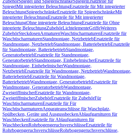
Zubehör
Spiegel und Spiegelschränke
Spiegel
Ersatzteile für
Spiegel
Mit integrierter Beleuchtung
Ersatzteile für Mit integrierter
Beleuchtung
Spiegelschränke
Ersatzteile für Spiegelschränke
Mit
integrierter Beleuchtung
Ersatzteile für Mit integrierter
Beleuchtung
Ohne integrierte Beleuchtung
Ersatzteile für Ohne
integrierte Beleuchtung
Zubehör
Lichtelemente
Griffe
Weiteres
Zubehör
Steckdosen
Armaturen
Waschtischarmaturen
Ersatzteile für
Waschtischarmaturen
Standmontage, Netzbetrieb
Ersatzteile für
Standmontage, Netzbetrieb
Standmontage, Batteriebetrieb
Ersatzteile
für Standmontage, Batteriebetrieb
Standmontage,
Generatorbetrieb
Ersatzteile für Standmontage,
Generatorbetrieb
Standmontage, Einhebelmischer
Ersatzteile für
Standmontage, Einhebelmischer
Wandmontage,
Netzbetrieb
Ersatzteile für Wandmontage, Netzbetrieb
Wandmontage,
Batteriebetrieb
Ersatzteile für Wandmontage,
Batteriebetrieb
Wandmontage, Generatorbetrieb
Ersatzteile für
Wandmontage, Generatorbetrieb
Wandmontage,
Zweigriffmischer
Ersatzteile für Wandmontage,
Zweigriffmischer
Zubehör
Ersatzteile für Zubehör
Für
Waschtischarmaturen
Ersatzteile für Für
Waschtischarmaturen
Apparateanschlüsse für Waschplatz,
Spülbecken, Geräte und Ausgussbecken
Ablaufgarnituren für
Waschbecken
Ersatzteile für Ablaufgarnituren für
Waschbecken
Rohrbogengeruchsverschlüsse
Ersatzteile für
Rohrbogengeruchsverschlüsse
Rohrbogengeruchsverschlüsse,