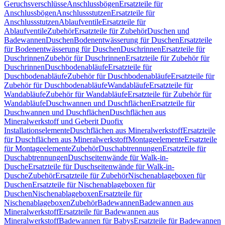
Geruchsverschlüsse
Anschlussbögen
Ersatzteile für
Anschlussbögen
Anschlussstutzen
Ersatzteile für
Anschlussstutzen
Ablaufventile
Ersatzteile für
Ablaufventile
Zubehör
Ersatzteile für Zubehör
Duschen und
Badewannen
Duschen
Bodenentwässerung für Duschen
Ersatzteile
für Bodenentwässerung für Duschen
Duschrinnen
Ersatzteile für
Duschrinnen
Zubehör für Duschrinnen
Ersatzteile für Zubehör für
Duschrinnen
Duschbodenabläufe
Ersatzteile für
Duschbodenabläufe
Zubehör für Duschbodenabläufe
Ersatzteile für
Zubehör für Duschbodenabläufe
Wandabläufe
Ersatzteile für
Wandabläufe
Zubehör für Wandabläufe
Ersatzteile für Zubehör für
Wandabläufe
Duschwannen und Duschflächen
Ersatzteile für
Duschwannen und Duschflächen
Duschflächen aus
Mineralwerkstoff und Geberit Duofix
Installationselemente
Duschflächen aus Mineralwerkstoff
Ersatzteile
für Duschflächen aus Mineralwerkstoff
Montageelemente
Ersatzteile
für Montageelemente
Zubehör
Duschabtrennungen
Ersatzteile für
Duschabtrennungen
Duschseitenwände für Walk-in-
Dusche
Ersatzteile für Duschseitenwände für Walk-in-
Dusche
Zubehör
Ersatzteile für Zubehör
Nischenablageboxen für
Duschen
Ersatzteile für Nischenablageboxen für
Duschen
Nischenablageboxen
Ersatzteile für
Nischenablageboxen
Zubehör
Badewannen
Badewannen aus
Mineralwerkstoff
Ersatzteile für Badewannen aus
Mineralwerkstoff
Badewannen für Babys
Ersatzteile für Badewannen