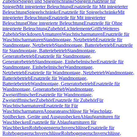
Zubehör
Spiegel und Spiegelschränke
Spiegel
Ersatzteile für
Spiegel
Mit integrierter Beleuchtung
Ersatzteile für Mit integrierter
Beleuchtung
Spiegelschränke
Ersatzteile für Spiegelschränke
Mit
integrierter Beleuchtung
Ersatzteile für Mit integrierter
Beleuchtung
Ohne integrierte Beleuchtung
Ersatzteile für Ohne
integrierte Beleuchtung
Zubehör
Lichtelemente
Griffe
Weiteres
Zubehör
Steckdosen
Armaturen
Waschtischarmaturen
Ersatzteile für
Waschtischarmaturen
Standmontage, Netzbetrieb
Ersatzteile für
Standmontage, Netzbetrieb
Standmontage, Batteriebetrieb
Ersatzteile
für Standmontage, Batteriebetrieb
Standmontage,
Generatorbetrieb
Ersatzteile für Standmontage,
Generatorbetrieb
Standmontage, Einhebelmischer
Ersatzteile für
Standmontage, Einhebelmischer
Wandmontage,
Netzbetrieb
Ersatzteile für Wandmontage, Netzbetrieb
Wandmontage,
Batteriebetrieb
Ersatzteile für Wandmontage,
Batteriebetrieb
Wandmontage, Generatorbetrieb
Ersatzteile für
Wandmontage, Generatorbetrieb
Wandmontage,
Zweigriffmischer
Ersatzteile für Wandmontage,
Zweigriffmischer
Zubehör
Ersatzteile für Zubehör
Für
Waschtischarmaturen
Ersatzteile für Für
Waschtischarmaturen
Apparateanschlüsse für Waschplatz,
Spülbecken, Geräte und Ausgussbecken
Ablaufgarnituren für
Waschbecken
Ersatzteile für Ablaufgarnituren für
Waschbecken
Rohrbogengeruchsverschlüsse
Ersatzteile für
Rohrbogengeruchsverschlüsse
Rohrbogengeruchsverschlüsse,