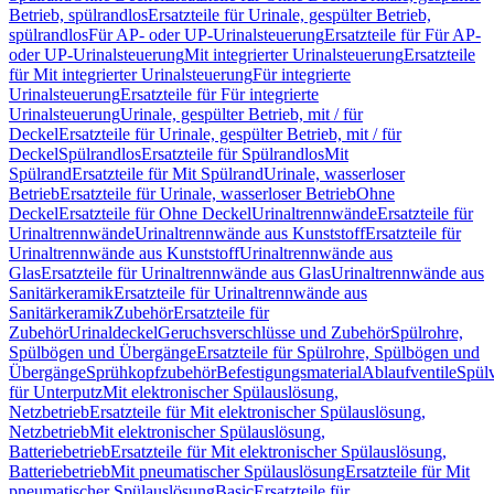
Betrieb, spülrandlos
Ersatzteile für Urinale, gespülter Betrieb,
spülrandlos
Für AP- oder UP-Urinalsteuerung
Ersatzteile für Für AP-
oder UP-Urinalsteuerung
Mit integrierter Urinalsteuerung
Ersatzteile
für Mit integrierter Urinalsteuerung
Für integrierte
Urinalsteuerung
Ersatzteile für Für integrierte
Urinalsteuerung
Urinale, gespülter Betrieb, mit / für
Deckel
Ersatzteile für Urinale, gespülter Betrieb, mit / für
Deckel
Spülrandlos
Ersatzteile für Spülrandlos
Mit
Spülrand
Ersatzteile für Mit Spülrand
Urinale, wasserloser
Betrieb
Ersatzteile für Urinale, wasserloser Betrieb
Ohne
Deckel
Ersatzteile für Ohne Deckel
Urinaltrennwände
Ersatzteile für
Urinaltrennwände
Urinaltrennwände aus Kunststoff
Ersatzteile für
Urinaltrennwände aus Kunststoff
Urinaltrennwände aus
Glas
Ersatzteile für Urinaltrennwände aus Glas
Urinaltrennwände aus
Sanitärkeramik
Ersatzteile für Urinaltrennwände aus
Sanitärkeramik
Zubehör
Ersatzteile für
Zubehör
Urinaldeckel
Geruchsverschlüsse und Zubehör
Spülrohre,
Spülbögen und Übergänge
Ersatzteile für Spülrohre, Spülbögen und
Übergänge
Sprühkopfzubehör
Befestigungsmaterial
Ablaufventile
Spülv
für Unterputz
Mit elektronischer Spülauslösung,
Netzbetrieb
Ersatzteile für Mit elektronischer Spülauslösung,
Netzbetrieb
Mit elektronischer Spülauslösung,
Batteriebetrieb
Ersatzteile für Mit elektronischer Spülauslösung,
Batteriebetrieb
Mit pneumatischer Spülauslösung
Ersatzteile für Mit
pneumatischer Spülauslösung
Basic
Ersatzteile für