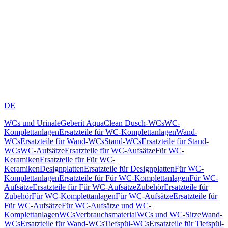
DE
WCs und Urinale
Geberit AquaClean Dusch-WCs
WC-
Komplettanlagen
Ersatzteile für WC-Komplettanlagen
Wand-
WCs
Ersatzteile für Wand-WCs
Stand-WCs
Ersatzteile für Stand-
WCs
WC-Aufsätze
Ersatzteile für WC-Aufsätze
Für WC-
Keramiken
Ersatzteile für Für WC-
Keramiken
Designplatten
Ersatzteile für Designplatten
Für WC-
Komplettanlagen
Ersatzteile für Für WC-Komplettanlagen
Für WC-
Aufsätze
Ersatzteile für Für WC-Aufsätze
Zubehör
Ersatzteile für
Zubehör
Für WC-Komplettanlagen
Für WC-Aufsätze
Ersatzteile für
Für WC-Aufsätze
Für WC-Aufsätze und WC-
Komplettanlagen
WCs
Verbrauchsmaterial
WCs und WC-Sitze
Wand-
WCs
Ersatzteile für Wand-WCs
Tiefspül-WCs
Ersatzteile für Tiefspül-