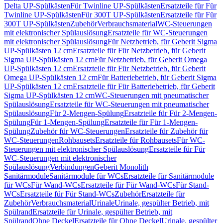
Delta UP-Spülkästen
Für Twinline UP-Spülkästen
Ersatzteile für Für
Twinline UP-Spülkästen
Für 300T UP-Spülkästen
Ersatzteile für Für
300T UP-Spülkästen
Zubehör
Verbrauchsmaterial
WC-Steuerungen
mit elektronischer Spülauslösung
Ersatzteile für WC-Steuerungen
mit elektronischer Spülauslösung
Für Netzbetrieb, für Geberit Sigma
UP-Spülkästen 12 cm
Ersatzteile für Für Netzbetrieb, für Geberit
Sigma UP-Spülkästen 12 cm
Für Netzbetrieb, für Geberit Omega
UP-Spülkästen 12 cm
Ersatzteile für Für Netzbetrieb, für Geberit
Omega UP-Spülkästen 12 cm
Für Batteriebetrieb, für Geberit Sigma
UP-Spülkästen 12 cm
Ersatzteile für Für Batteriebetrieb, für Geberit
Sigma UP-Spülkästen 12 cm
WC-Steuerungen mit pneumatischer
Spülauslösung
Ersatzteile für WC-Steuerungen mit pneumatischer
Spülauslösung
Für 2-Mengen-Spülung
Ersatzteile für Für 2-Mengen-
Spülung
Für 1-Mengen-Spülung
Ersatzteile für Für 1-Mengen-
Spülung
Zubehör für WC-Steuerungen
Ersatzteile für Zubehör für
WC-Steuerungen
Rohbausets
Ersatzteile für Rohbausets
Für WC-
Steuerungen mit elektronischer Spülauslösung
Ersatzteile für Für
WC-Steuerungen mit elektronischer
Spülauslösung
Verbindungen
Geberit Monolith
Sanitärmodule
Sanitärmodule für WCs
Ersatzteile für Sanitärmodule
für WCs
Für Wand-WCs
Ersatzteile für Für Wand-WCs
Für Stand-
WCs
Ersatzteile für Für Stand-WCs
Zubehör
Ersatzteile für
Zubehör
Verbrauchsmaterial
Urinale
Urinale, gespülter Betrieb, mit
Spülrand
Ersatzteile für Urinale, gespülter Betrieb, mit
Spülrand
Ohne Deckel
Ersatzteile für Ohne Deckel
Urinale, gespülter