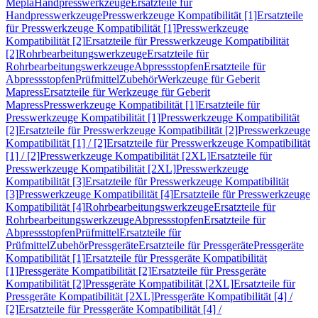
Mepla
Handpresswerkzeuge
Ersatzteile für
Handpresswerkzeuge
Presswerkzeuge Kompatibilität [1]
Ersatzteile
für Presswerkzeuge Kompatibilität [1]
Presswerkzeuge
Kompatibilität [2]
Ersatzteile für Presswerkzeuge Kompatibilität
[2]
Rohrbearbeitungswerkzeuge
Ersatzteile für
Rohrbearbeitungswerkzeuge
Abpressstopfen
Ersatzteile für
Abpressstopfen
Prüfmittel
Zubehör
Werkzeuge für Geberit
Mapress
Ersatzteile für Werkzeuge für Geberit
Mapress
Presswerkzeuge Kompatibilität [1]
Ersatzteile für
Presswerkzeuge Kompatibilität [1]
Presswerkzeuge Kompatibilität
[2]
Ersatzteile für Presswerkzeuge Kompatibilität [2]
Presswerkzeuge
Kompatibilität [1] / [2]
Ersatzteile für Presswerkzeuge Kompatibilität
[1] / [2]
Presswerkzeuge Kompatibilität [2XL]
Ersatzteile für
Presswerkzeuge Kompatibilität [2XL]
Presswerkzeuge
Kompatibilität [3]
Ersatzteile für Presswerkzeuge Kompatibilität
[3]
Presswerkzeuge Kompatibilität [4]
Ersatzteile für Presswerkzeuge
Kompatibilität [4]
Rohrbearbeitungswerkzeuge
Ersatzteile für
Rohrbearbeitungswerkzeuge
Abpressstopfen
Ersatzteile für
Abpressstopfen
Prüfmittel
Ersatzteile für
Prüfmittel
Zubehör
Pressgeräte
Ersatzteile für Pressgeräte
Pressgeräte
Kompatibilität [1]
Ersatzteile für Pressgeräte Kompatibilität
[1]
Pressgeräte Kompatibilität [2]
Ersatzteile für Pressgeräte
Kompatibilität [2]
Pressgeräte Kompatibilität [2XL]
Ersatzteile für
Pressgeräte Kompatibilität [2XL]
Pressgeräte Kompatibilität [4] /
[2]
Ersatzteile für Pressgeräte Kompatibilität [4] /