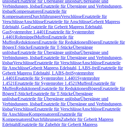
unlösbar
Ersatzteile für Übergänge unlösbar
Übergänge und
Verbindungen, lösbar
Ersatzteile für Übergänge und Verbindungen,
lösbar
Kompensatoren
Ersatzteile für
Kompensatoren
Durchführungen
Verschlüsse
Ersatzteile für
Verschlüsse
Anschlüsse
Ersatzteile für Anschlüsse
Geberit Mapress
Edelstahl, Gas
Ersatzteile für Geberit Mapress Edelstahl,
Gas
Systemrohre 1.4401
Ersatzteile für Systemrohre
1.4401
Rohrnippel
Muffen
Ersatzteile für
Muffen
Reduktionen
Ersatzteile für Reduktionen
Bögen
Ersatzteile für
Bögen
T-Stücke
Ersatzteile für T-Stücke
Übergänge
unlösbar
Ersatzteile für Übergänge unlösbar
Übergänge und
Verbindungen, lösbar
Ersatzteile für Übergänge und Verbindungen,
lösbar
Verschlüsse
Ersatzteile für Verschlüsse
Anschlüsse
Ersatzteile
für Anschlüsse
Geberit Mapress Edelstahl, LABS-frei
Ersatzteile für
Geberit Mapress Edelstahl, LABS-frei
Systemrohre
1.4401
Ersatzteile für Systemrohre 1.4401
Systemrohre
1.4521
Ersatzteile für Systemrohre 1.4521
Muffen
Ersatzteile für
Muffen
Reduktionen
Ersatzteile für Reduktionen
Bögen
Ersatzteile für
Bögen
T-Stücke
Ersatzteile für T-Stücke
Übergänge
unlösbar
Ersatzteile für Übergänge unlösbar
Übergänge und
Verbindungen, lösbar
Ersatzteile für Übergänge und Verbindungen,
lösbar
Verschlüsse
Ersatzteile für Verschlüsse
Anschlüsse
Ersatzteile
für Anschlüsse
Kompensatoren
Ersatzteile für
Kompensatoren
Durchführungen
Zubehör für Geberit Mapress
Edelstahl
Ersatzteile für Zubehör für Geberit Mapress