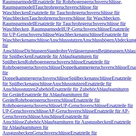
Raumsparmodell
Ersatzteile für Rohrbogengeruchsverschlüsse,
Raumsparmodell
Tauchrohrgeruchsverschlüsse für
Waschbecken
Ersatzteile für Tauchrohrgeruchsverschlüsse für
Waschbecken
Tauchrohrgeruchsverschlüsse für Waschbecken,
Raumsparmodell
Ersatzteile für Tauchrohrgeruchsverschlüsse für
Waschbecken, Raumsparmodell
UP-Geruchsverschlüsse
Ersatzteile
für UP-Geruchsverschlüsse
Waschbeckenanschlüsse
Ersatzteile für
Waschbeckenanschlüsse
Anschlussstutzen
Anschlussbögen
Abdeckung
für
Anschlüsse
Dichtungen
Standrohre
Verlängerungen
Betätigungen
Ablauf
für Spülbecken
Ersatzteile für Ablaufgarnituren für
Spülbecken
Rohrbogengeruchsverschlüsse
Ersatzteile für
Rohrbogengeruchsverschlüsse
Doppelkammergeruchsverschlüsse
Ersa
für
Doppelkammergeruchsverschlüsse
Spülbeckenanschlüsse
Ersatzteile
für Spülbeckenanschlüsse
Anschlussstutzen
Ersatzteile für
Anschlussstutzen
Zubehör
Ersatzteile für Zubehör
Ablaufgarnituren
für Geräte
Ersatzteile für Ablaufgarnituren für
Geräte
Rohrbogengeruchsverschlüsse
Ersatzteile für
Rohrbogengeruchsverschlüsse
UP-Geruchsverschlüsse
Ersatzteile für
UP-Geruchsverschlüsse
AP-Geruchsverschlüsse
Ersatzteile für AP-
Geruchsverschlüsse
Anschlüsse
Ersatzteile für
Anschlüsse
Zubehör
Ablaufgarnituren für Ausgussbecken
Ersatzteile
für Ablaufgarnituren für
Ausgussbecken
Geruchsverschlüsse
Ersatzteile für