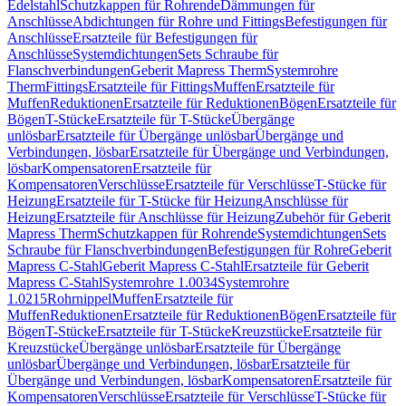
Edelstahl
Schutzkappen für Rohrende
Dämmungen für
Anschlüsse
Abdichtungen für Rohre und Fittings
Befestigungen für
Anschlüsse
Ersatzteile für Befestigungen für
Anschlüsse
Systemdichtungen
Sets Schraube für
Flanschverbindungen
Geberit Mapress Therm
Systemrohre
Therm
Fittings
Ersatzteile für Fittings
Muffen
Ersatzteile für
Muffen
Reduktionen
Ersatzteile für Reduktionen
Bögen
Ersatzteile für
Bögen
T-Stücke
Ersatzteile für T-Stücke
Übergänge
unlösbar
Ersatzteile für Übergänge unlösbar
Übergänge und
Verbindungen, lösbar
Ersatzteile für Übergänge und Verbindungen,
lösbar
Kompensatoren
Ersatzteile für
Kompensatoren
Verschlüsse
Ersatzteile für Verschlüsse
T-Stücke für
Heizung
Ersatzteile für T-Stücke für Heizung
Anschlüsse für
Heizung
Ersatzteile für Anschlüsse für Heizung
Zubehör für Geberit
Mapress Therm
Schutzkappen für Rohrende
Systemdichtungen
Sets
Schraube für Flanschverbindungen
Befestigungen für Rohre
Geberit
Mapress C-Stahl
Geberit Mapress C-Stahl
Ersatzteile für Geberit
Mapress C-Stahl
Systemrohre 1.0034
Systemrohre
1.0215
Rohrnippel
Muffen
Ersatzteile für
Muffen
Reduktionen
Ersatzteile für Reduktionen
Bögen
Ersatzteile für
Bögen
T-Stücke
Ersatzteile für T-Stücke
Kreuzstücke
Ersatzteile für
Kreuzstücke
Übergänge unlösbar
Ersatzteile für Übergänge
unlösbar
Übergänge und Verbindungen, lösbar
Ersatzteile für
Übergänge und Verbindungen, lösbar
Kompensatoren
Ersatzteile für
Kompensatoren
Verschlüsse
Ersatzteile für Verschlüsse
T-Stücke für