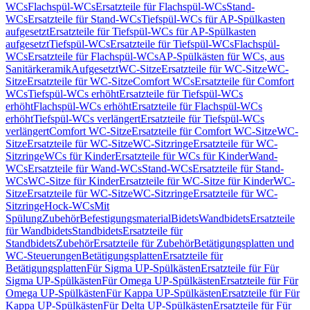
WCs
Flachspül-WCs
Ersatzteile für Flachspül-WCs
Stand-
WCs
Ersatzteile für Stand-WCs
Tiefspül-WCs für AP-Spülkasten
aufgesetzt
Ersatzteile für Tiefspül-WCs für AP-Spülkasten
aufgesetzt
Tiefspül-WCs
Ersatzteile für Tiefspül-WCs
Flachspül-
WCs
Ersatzteile für Flachspül-WCs
AP-Spülkästen für WCs, aus
Sanitärkeramik
Aufgesetzt
WC-Sitze
Ersatzteile für WC-Sitze
WC-
Sitze
Ersatzteile für WC-Sitze
Comfort WCs
Ersatzteile für Comfort
WCs
Tiefspül-WCs erhöht
Ersatzteile für Tiefspül-WCs
erhöht
Flachspül-WCs erhöht
Ersatzteile für Flachspül-WCs
erhöht
Tiefspül-WCs verlängert
Ersatzteile für Tiefspül-WCs
verlängert
Comfort WC-Sitze
Ersatzteile für Comfort WC-Sitze
WC-
Sitze
Ersatzteile für WC-Sitze
WC-Sitzringe
Ersatzteile für WC-
Sitzringe
WCs für Kinder
Ersatzteile für WCs für Kinder
Wand-
WCs
Ersatzteile für Wand-WCs
Stand-WCs
Ersatzteile für Stand-
WCs
WC-Sitze für Kinder
Ersatzteile für WC-Sitze für Kinder
WC-
Sitze
Ersatzteile für WC-Sitze
WC-Sitzringe
Ersatzteile für WC-
Sitzringe
Hock-WCs
Mit
Spülung
Zubehör
Befestigungsmaterial
Bidets
Wandbidets
Ersatzteile
für Wandbidets
Standbidets
Ersatzteile für
Standbidets
Zubehör
Ersatzteile für Zubehör
Betätigungsplatten und
WC-Steuerungen
Betätigungsplatten
Ersatzteile für
Betätigungsplatten
Für Sigma UP-Spülkästen
Ersatzteile für Für
Sigma UP-Spülkästen
Für Omega UP-Spülkästen
Ersatzteile für Für
Omega UP-Spülkästen
Für Kappa UP-Spülkästen
Ersatzteile für Für
Kappa UP-Spülkästen
Für Delta UP-Spülkästen
Ersatzteile für Für