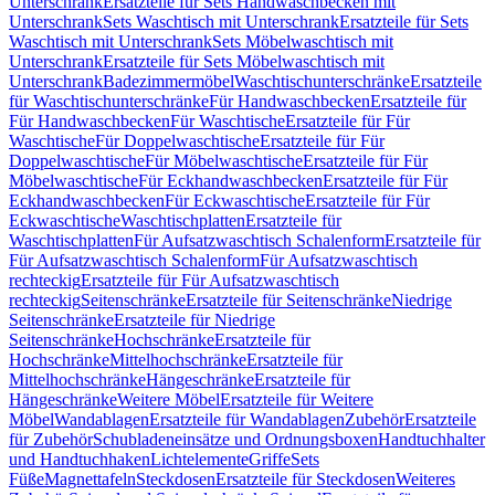
Unterschrank
Ersatzteile für Sets Handwaschbecken mit
Unterschrank
Sets Waschtisch mit Unterschrank
Ersatzteile für Sets
Waschtisch mit Unterschrank
Sets Möbelwaschtisch mit
Unterschrank
Ersatzteile für Sets Möbelwaschtisch mit
Unterschrank
Badezimmermöbel
Waschtischunterschränke
Ersatzteile
für Waschtischunterschränke
Für Handwaschbecken
Ersatzteile für
Für Handwaschbecken
Für Waschtische
Ersatzteile für Für
Waschtische
Für Doppelwaschtische
Ersatzteile für Für
Doppelwaschtische
Für Möbelwaschtische
Ersatzteile für Für
Möbelwaschtische
Für Eckhandwaschbecken
Ersatzteile für Für
Eckhandwaschbecken
Für Eckwaschtische
Ersatzteile für Für
Eckwaschtische
Waschtischplatten
Ersatzteile für
Waschtischplatten
Für Aufsatzwaschtisch Schalenform
Ersatzteile für
Für Aufsatzwaschtisch Schalenform
Für Aufsatzwaschtisch
rechteckig
Ersatzteile für Für Aufsatzwaschtisch
rechteckig
Seitenschränke
Ersatzteile für Seitenschränke
Niedrige
Seitenschränke
Ersatzteile für Niedrige
Seitenschränke
Hochschränke
Ersatzteile für
Hochschränke
Mittelhochschränke
Ersatzteile für
Mittelhochschränke
Hängeschränke
Ersatzteile für
Hängeschränke
Weitere Möbel
Ersatzteile für Weitere
Möbel
Wandablagen
Ersatzteile für Wandablagen
Zubehör
Ersatzteile
für Zubehör
Schubladeneinsätze und Ordnungsboxen
Handtuchhalter
und Handtuchhaken
Lichtelemente
Griffe
Sets
Füße
Magnettafeln
Steckdosen
Ersatzteile für Steckdosen
Weiteres