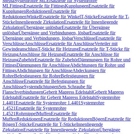
Mepla
Systemrohre ML
Ersatzteile für Systemrohre
ML
Fittings
Ersatzteile für Fittings
Kupplungen
Ersatzteile für
Kupplungen
Reduktionen
Ersatzteile für
Reduktionen
Winkel
Ersatzteile für Winkel
T-Stücke
Ersatzteile für T-
Stücke
Innenliegende Zirkulation
Ersatzteile für Innenliegende
Zirkulation
Übergänge unlösbar
Ersatzteile für Übergänge
unlösbar
Übergänge und Verbindungen, lösbar
Ersatzteile für
Übergänge und Verbindungen, lösbar
Verschlüsse
Ersatzteile für
Verschlüsse
Anschlüsse
Ersatzteile für Anschlüsse
Verteiler mit
Gewindeanschluss
T-Stücke für Heizung
Ersatzteile für T-Stücke für
Heizung
Anschlüsse für Heizung
Ersatzteile für Anschlüsse für
Heizung
Zubehör
Ersatzteile für Zubehör
Dämmungen für Rohre und
Fittings
Dämmungen für Anschlüsse
Abdichtungen für Rohre und
Fittings
Abdichtungen für Anschlüsse
Abdeckungen für
Rohre
Befestigungen für Rohre
Befestigungen für
Anschlüsse
Ersatzteile für Befestigungen für
Anschlüsse
Systemdichtungen
Sets Schraube für
Flanschverbindungen
Geberit Mapress Edelstahl
Geberit Mapress
Edelstahl
Ersatzteile für Geberit Mapress Edelstahl
Systemrohre
1.4401
Ersatzteile für Systemrohre 1.4401
Systemrohre
1.4521
Ersatzteile für Systemrohre
1.4521
Rohrnippel
Muffen
Ersatzteile für
Muffen
Reduktionen
Ersatzteile für Reduktionen
Bögen
Ersatzteile für
Bögen
T-Stücke
Ersatzteile für T-Stücke
Innenliegende
Zirkulation
Ersatzteile für Innenliegende Zirkulation
Übergänge