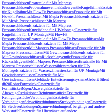
Pressanschlüssen
Ersatzteile für Mit Mapress
Pressanschlüssen
Probenahmeventile
Entleerventile
Kugelhähne
Ersatzt
für Kugelhähne
Mit FlowFit Pressanschlüssen
Ersatzteile für Mit
FlowFit Pressanschlüssen
Mit Mepla Pressanschlüssen
Ersatzteile für
Mit Mepla Pressanschlüssen
Mit Mapress
Pressanschlüssen
Ersatzteile für Mit Mapress
Pressanschlüssen
Kugelhähne für UP-Montage
Ersatzteile für
Kugelhähne für UP-Montage
Mit FlowFit
Pressanschlüssen
Ersatzteile für Mit FlowFit Pressanschlüssen
Mit
Mepla Pressanschlüssen
Ersatzteile für Mit Mepla
Pressanschlüssen
Mit Mapress Pressanschlüssen
Ersatzteile für Mit
Mapress Pressanschlüssen
Mit Gewindeanschlüssen
Ersatzteile für
Mit Gewindeanschlüssen
Rückschlagventile
Ersatzteile für
Rückschlagventile
Mit Mapress Pressanschlüssen
Ersatzteile für Mit
Mapress Pressanschlüssen
Wasserzählerstrecken für UP-
Montage
Ersatzteile für Wasserzählerstrecken für UP-Montage
Mit
Gewindeanschlüssen
Ersatzteile für Mit
Gewindeanschlüssen
Gebäude-Entwässerungssysteme
Geberit Silent-
db20
Rohre
Formstücke
Ersatzteile für
Formstücke
Bögen
Abzweige
Ersatzteile für
Abzweige
Reduktionen
Reinigungsstücke
Ersatzteile für
Reinigungsstücke
Verbindungen
Ersatzteile für
Verbindungen
Schweißverbindungen
Steckverbindungen
Ersatzteile
für Steckverbindungen
Spannverbindungen
Übergänge auf andere
Werkstoffe
Ersatzteile für Übergänge auf andere