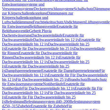
Entwässerungssysteme und
Versorgungssysteme
Deckenverschlusssysteme
Schallschutz
Dämmung
zur Körperschallentkopplung
Dämmungen zur
Körperschallentkopplung und
Luftschalldämmung
Feuchtigkeitsschutz
Abdichtungen
Lüftungsventile
für Entwässerung
Belüftungsventile
Ersatzteile für
Belüftungsventile
Geberit Pluvia
Dachentwässerung
Dachwassereinläufe
Ersatzteile für
Dachwassereinläufe
Dachwassereinläufe bis 12 l/s
Ersatzteile für
Dachwassereinläufe bis 12 l/s
Dachwassereinläufe bis 25
l/s
Ersatzteile für Dachwassereinläufe bis 25 l/s
Dachwassereinläufe
für Rinnen
Ersatzteile für Dachwassereinläufe für
Rinnen
Dachwassereinläufe bis 12 l/s
Ersatzteile für
Dachwassereinläufe bis 12 l/s
Dachwassereinläufe bis 25
l/s
Ersatzteile für Dachwassereinläufe bis 25
l/s
Dampfsperrenelemente
Ersatzteile für Dampfsperrenelemente
Für
Dachwassereinläufe bis 12 l/s
Ersatzteile für Für Dachwassereinläufe
bis 12 l/s
Für Dachwassereinläufe bis 25 l/s
Brandschutz
Brandschutz
für Entwässerungssysteme
Notüberläufe
Ersatzteile für
Notüberläufe
Für Dachwassereinläufe bis 12 l/s
Ersatzteile für Für
Dachwassereinläufe bis 12 l/s
Für Dachwassereinläufe bis 25
l/s
Ersatzteile für Für Dachwassereinläufe bis 25
l/s
Befestigung
Befestigungssystem d40–200
Befestigungssystem
d250–315
Zubehör
Ersatzteile für Zubehör
Für