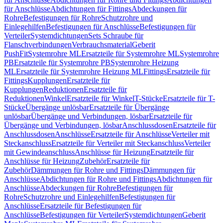
für Anschlüsse
Abdichtungen für Fittings
Abdeckungen für
Rohre
Befestigungen für Rohre
Schutzrohre und
Einlegehilfen
Befestigungen für Anschlüsse
Befestigungen für
Verteiler
Systemdichtungen
Sets Schraube für
Flanschverbindungen
Verbrauchsmaterial
Geberit
PushFit
Systemrohre ML
Ersatzteile für Systemrohre ML
Systemrohre
PB
Ersatzteile für Systemrohre PB
Systemrohre Heizung
ML
Ersatzteile für Systemrohre Heizung ML
Fittings
Ersatzteile für
Fittings
Kupplungen
Ersatzteile für
Kupplungen
Reduktionen
Ersatzteile für
Reduktionen
Winkel
Ersatzteile für Winkel
T-Stücke
Ersatzteile für T-
Stücke
Übergänge unlösbar
Ersatzteile für Übergänge
unlösbar
Übergänge und Verbindungen, lösbar
Ersatzteile für
Übergänge und Verbindungen, lösbar
Anschlussdosen
Ersatzteile für
Anschlussdosen
Anschlüsse
Ersatzteile für Anschlüsse
Verteiler mit
Steckanschluss
Ersatzteile für Verteiler mit Steckanschluss
Verteiler
mit Gewindeanschluss
Anschlüsse für Heizung
Ersatzteile für
Anschlüsse für Heizung
Zubehör
Ersatzteile für
Zubehör
Dämmungen für Rohre und Fittings
Dämmungen für
Anschlüsse
Abdichtungen für Rohre und Fittings
Abdichtungen für
Anschlüsse
Abdeckungen für Rohre
Befestigungen für
Rohre
Schutzrohre und Einlegehilfen
Befestigungen für
Anschlüsse
Ersatzteile für Befestigungen für
Anschlüsse
Befestigungen für Verteiler
Systemdichtungen
Geberit