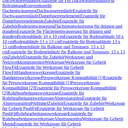
Dachwassereinläufe
Ersatzteile für Für Dachwassereinläufe
Für
Befestigung
Konventionelle
Dachentwässerung
Dachwassereinläufe
Ersatzteile für
Dachwassereinläufe
Dampfsperrenelemente
Ersatzteile für
Dampfsperrenelemente
Zubehör
Ersatzteile für
Zubehör
Bodenentwässerung
Flächenentwässerung für drinnen und
draußen
Ersatzteile für Flächenentwässerung für drinnen und
draußen
Bodenabläufe 10 x 10 cm
Ersatzteile für Bodenabläufe 10 x
10 cm
Bodenabläufe 13 x 13 cm
Ersatzteile für Bodenabläufe 13 x
13 cm
Bodeneinläufe für Balkone und Terrassen, 13 x 13
cm
Ersatzteile für Bodeneinläufe für Balkone und Terrassen, 13 x 13
cm
Zubehör
Ersatzteile für Zubehör
Werkzeuge und
Netzwerkkomponenten
Werkzeuge
Werkzeuge für Geberit
FlowFit
Ersatzteile für Werkzeuge für Geberit
FlowFit
Handpresswerkzeuge
Ersatzteile für
Handpresswerkzeuge
Presswerkzeuge Kompatibilität [1]
Ersatzteile
für Presswerkzeuge Kompatibilität [1]
Presswerkzeuge
Kompatibilität [2]
Ersatzteile für Presswerkzeuge Kompatibilität
[2]
Rohrbearbeitungswerkzeuge
Ersatzteile für
Rohrbearbeitungswerkzeuge
Abpressstopfen
Ersatzteile für
Abpressstopfen
Prüfmittel
Zubehör
Ersatzteile für Zubehör
Werkzeuge
für Geberit PushFit
Ersatzteile für Werkzeuge für Geberit
PushFit
Rohrbearbeitungswerkzeuge
Ersatzteile für
Rohrbearbeitungswerkzeuge
Abpressstopfen
Werkzeuge für Geberit
Mepla
Ersatzteile für Werkzeuge für Geberit