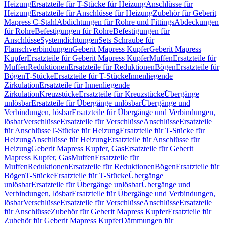
Heizung
Ersatzteile für T-Stücke für Heizung
Anschlüsse für
Heizung
Ersatzteile für Anschlüsse für Heizung
Zubehör für Geberit
Mapress C-Stahl
Abdichtungen für Rohre und Fittings
Abdeckungen
für Rohre
Befestigungen für Rohre
Befestigungen für
Anschlüsse
Systemdichtungen
Sets Schraube für
Flanschverbindungen
Geberit Mapress Kupfer
Geberit Mapress
Kupfer
Ersatzteile für Geberit Mapress Kupfer
Muffen
Ersatzteile für
Muffen
Reduktionen
Ersatzteile für Reduktionen
Bögen
Ersatzteile für
Bögen
T-Stücke
Ersatzteile für T-Stücke
Innenliegende
Zirkulation
Ersatzteile für Innenliegende
Zirkulation
Kreuzstücke
Ersatzteile für Kreuzstücke
Übergänge
unlösbar
Ersatzteile für Übergänge unlösbar
Übergänge und
Verbindungen, lösbar
Ersatzteile für Übergänge und Verbindungen,
lösbar
Verschlüsse
Ersatzteile für Verschlüsse
Anschlüsse
Ersatzteile
für Anschlüsse
T-Stücke für Heizung
Ersatzteile für T-Stücke für
Heizung
Anschlüsse für Heizung
Ersatzteile für Anschlüsse für
Heizung
Geberit Mapress Kupfer, Gas
Ersatzteile für Geberit
Mapress Kupfer, Gas
Muffen
Ersatzteile für
Muffen
Reduktionen
Ersatzteile für Reduktionen
Bögen
Ersatzteile für
Bögen
T-Stücke
Ersatzteile für T-Stücke
Übergänge
unlösbar
Ersatzteile für Übergänge unlösbar
Übergänge und
Verbindungen, lösbar
Ersatzteile für Übergänge und Verbindungen,
lösbar
Verschlüsse
Ersatzteile für Verschlüsse
Anschlüsse
Ersatzteile
für Anschlüsse
Zubehör für Geberit Mapress Kupfer
Ersatzteile für
Zubehör für Geberit Mapress Kupfer
Dämmungen für