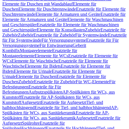
Elemente für Duschen mit Wandablauf
Elemente für
Duschen
Elemente für Duschtrennwände
Ersatzteile für Elemente für
Duschtrennwände
Elemente für Armaturen und Geräte
Ersatzteile für
Elemente für Armaturen und Geräte
Elemente für Waschmaschinen
und Geschirrspüler
Ersatzteile für Elemente für Waschmaschinen
und Geschirrspüler
Elemente für Konsollasten
Zubehör
Ersatzteile für
Zubehör
Zubehör
Ersatzteile für Zubehör
Für Systemwände
Ersatzteile
für Für Systemwände
Für Versorgungssysteme
Ersatzteile für Für
Versorgungssysteme
Für Entwässerung
Geberit
Kombifix
Montageelemente
Ersatzteile für
Montageelemente
Elemente für WCs
Ersatzteile für Elemente für
WCs
Elemente für Waschtische
Ersatzteile für Elemente für
Waschtische
Elemente für Bidets
Ersatzteile für Elemente für
Bidets
Elemente für Urinale
Ersatzteile für Elemente für
Urinale
Elemente für Duschen
Ersatzteile für Elemente für
Duschen
Zubehör
Ersatzteile für Zubehör
Für WC-Elemente
Für
Befestigungen
Ersatzteile für Für
Befestigungen
Aufputzspülkästen
AP-Spülkästen für WCs, aus
Kunststoff
Ersatzteile für AP-Spülkästen für WCs, aus
Kunststoff
Aufgesetzt
Ersatzteile für Aufgesetzt
Tief- und
halbhochhängend
Ersatzteile für Tief- und halbhochhängend
AP-
Spülkästen für WCs, aus Sanitärkeramik
Ersatzteile für AP-
Spülkästen für WCs, aus Sanitärkeramik
Aufgesetzt
Ersatzteile für
Aufgesetzt
Spülrohre
Ersatzteile für
Spülrohre
Hochhängend
Ersatzteile für Hochhängend
Tief- und