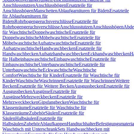
Anschlussstutzen
Anschlussbögen
Ersatzteile für
Anschlussbögen
Manschetten
Ablaufgarnituren für Bidets
Ersatzteile
für Ablaufgarnituren für
Bidets
Rohrbogengeruchsverschlüsse
Ersatzteile für
Rohrbogengeruchsverschlüsse
Anschlussstutzen
Anschlussbögen
Abde
für Waschtische
Doppelwaschtische
Ersatzteile für
Doppelwaschtische
Möbelwaschtische
Ersatzteile für
Möbelwaschtische
Aufsatzwaschtische
Ersatzteile für
Aufsatzwaschtische
Handwaschbecken
Ersatzteile für
Handwaschbecken
Aufsatzhandwaschbecken
Eckhandwaschbecken
H
für Halbeinbauwaschtische
Einbauwaschtische
Ersatzteile für
Einbauwaschtische
Unterbauwaschtische
Ersatzteile für
Unterbauwaschtische
Eckwaschtische
Waschtische
Comfort
Waschtische für Kinder
Ersatzteile für Waschtische für
Kinder
Waschtische
Waschrinnen
Ersatzteile für Waschrinnen
Weitere
Becken
Ersatzteile für Weitere Becken
Ausgussbecken
Ersatzteile für
Ausgussbecken
Ausgüsse
Ersatzteile für
Ausgüsse
Mehrzweckbecken
Ersatzteile für
Mehrzweckbecken
Gipsfangbecken
Waschtische für
Klassenräume
Ersatzteile für Waschtische für
Klassenräume
Zubehör
Säulen
Ersatzteile für
Säulen
Halbsäulen
Ersatzteile für
Halbsäulen
Zubehör
Ablaufkappen
Handtuchhalter
Befestigungsmateria
Waschtisch mit Unterschrank
Sets Handwaschbecken mit