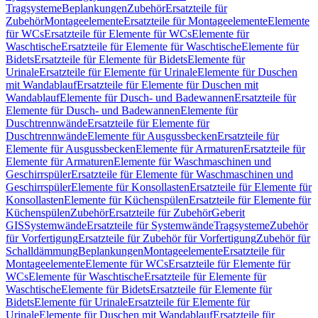
Tragsysteme
Beplankungen
Zubehör
Ersatzteile für
Zubehör
Montageelemente
Ersatzteile für Montageelemente
Elemente
für WCs
Ersatzteile für Elemente für WCs
Elemente für
Waschtische
Ersatzteile für Elemente für Waschtische
Elemente für
Bidets
Ersatzteile für Elemente für Bidets
Elemente für
Urinale
Ersatzteile für Elemente für Urinale
Elemente für Duschen
mit Wandablauf
Ersatzteile für Elemente für Duschen mit
Wandablauf
Elemente für Dusch- und Badewannen
Ersatzteile für
Elemente für Dusch- und Badewannen
Elemente für
Duschtrennwände
Ersatzteile für Elemente für
Duschtrennwände
Elemente für Ausgussbecken
Ersatzteile für
Elemente für Ausgussbecken
Elemente für Armaturen
Ersatzteile für
Elemente für Armaturen
Elemente für Waschmaschinen und
Geschirrspüler
Ersatzteile für Elemente für Waschmaschinen und
Geschirrspüler
Elemente für Konsollasten
Ersatzteile für Elemente für
Konsollasten
Elemente für Küchenspülen
Ersatzteile für Elemente für
Küchenspülen
Zubehör
Ersatzteile für Zubehör
Geberit
GIS
Systemwände
Ersatzteile für Systemwände
Tragsysteme
Zubehör
für Vorfertigung
Ersatzteile für Zubehör für Vorfertigung
Zubehör für
Schalldämmung
Beplankungen
Montageelemente
Ersatzteile für
Montageelemente
Elemente für WCs
Ersatzteile für Elemente für
WCs
Elemente für Waschtische
Ersatzteile für Elemente für
Waschtische
Elemente für Bidets
Ersatzteile für Elemente für
Bidets
Elemente für Urinale
Ersatzteile für Elemente für
Urinale
Elemente für Duschen mit Wandablauf
Ersatzteile für