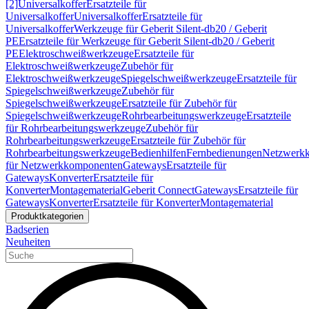
[2]
Universalkoffer
Ersatzteile für
Universalkoffer
Universalkoffer
Ersatzteile für
Universalkoffer
Werkzeuge für Geberit Silent-db20 / Geberit
PE
Ersatzteile für Werkzeuge für Geberit Silent-db20 / Geberit
PE
Elektroschweißwerkzeuge
Ersatzteile für
Elektroschweißwerkzeuge
Zubehör für
Elektroschweißwerkzeuge
Spiegelschweißwerkzeuge
Ersatzteile für
Spiegelschweißwerkzeuge
Zubehör für
Spiegelschweißwerkzeuge
Ersatzteile für Zubehör für
Spiegelschweißwerkzeuge
Rohrbearbeitungswerkzeuge
Ersatzteile
für Rohrbearbeitungswerkzeuge
Zubehör für
Rohrbearbeitungswerkzeuge
Ersatzteile für Zubehör für
Rohrbearbeitungswerkzeuge
Bedienhilfen
Fernbedienungen
Netzwerk
für Netzwerkkomponenten
Gateways
Ersatzteile für
Gateways
Konverter
Ersatzteile für
Konverter
Montagematerial
Geberit Connect
Gateways
Ersatzteile für
Gateways
Konverter
Ersatzteile für Konverter
Montagematerial
Produktkategorien
Badserien
Neuheiten