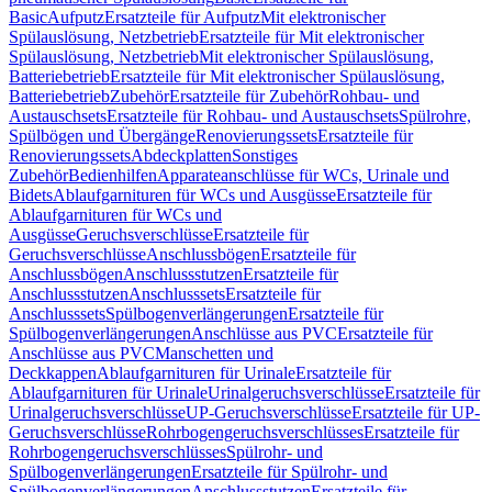
Basic
Aufputz
Ersatzteile für Aufputz
Mit elektronischer
Spülauslösung, Netzbetrieb
Ersatzteile für Mit elektronischer
Spülauslösung, Netzbetrieb
Mit elektronischer Spülauslösung,
Batteriebetrieb
Ersatzteile für Mit elektronischer Spülauslösung,
Batteriebetrieb
Zubehör
Ersatzteile für Zubehör
Rohbau- und
Austauschsets
Ersatzteile für Rohbau- und Austauschsets
Spülrohre,
Spülbögen und Übergänge
Renovierungssets
Ersatzteile für
Renovierungssets
Abdeckplatten
Sonstiges
Zubehör
Bedienhilfen
Apparateanschlüsse für WCs, Urinale und
Bidets
Ablaufgarnituren für WCs und Ausgüsse
Ersatzteile für
Ablaufgarnituren für WCs und
Ausgüsse
Geruchsverschlüsse
Ersatzteile für
Geruchsverschlüsse
Anschlussbögen
Ersatzteile für
Anschlussbögen
Anschlussstutzen
Ersatzteile für
Anschlussstutzen
Anschlusssets
Ersatzteile für
Anschlusssets
Spülbogenverlängerungen
Ersatzteile für
Spülbogenverlängerungen
Anschlüsse aus PVC
Ersatzteile für
Anschlüsse aus PVC
Manschetten und
Deckkappen
Ablaufgarnituren für Urinale
Ersatzteile für
Ablaufgarnituren für Urinale
Urinalgeruchsverschlüsse
Ersatzteile für
Urinalgeruchsverschlüsse
UP-Geruchsverschlüsse
Ersatzteile für UP-
Geruchsverschlüsse
Rohrbogengeruchsverschlüsses
Ersatzteile für
Rohrbogengeruchsverschlüsses
Spülrohr- und
Spülbogenverlängerungen
Ersatzteile für Spülrohr- und
Spülbogenverlängerungen
Anschlussstutzen
Ersatzteile für