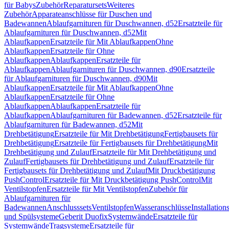
für Babys
Zubehör
Reparatursets
Weiteres
Zubehör
Apparateanschlüsse für Duschen und
Badewannen
Ablaufgarnituren für Duschwannen, d52
Ersatzteile für
Ablaufgarnituren für Duschwannen, d52
Mit
Ablaufkappen
Ersatzteile für Mit Ablaufkappen
Ohne
Ablaufkappen
Ersatzteile für Ohne
Ablaufkappen
Ablaufkappen
Ersatzteile für
Ablaufkappen
Ablaufgarnituren für Duschwannen, d90
Ersatzteile
für Ablaufgarnituren für Duschwannen, d90
Mit
Ablaufkappen
Ersatzteile für Mit Ablaufkappen
Ohne
Ablaufkappen
Ersatzteile für Ohne
Ablaufkappen
Ablaufkappen
Ersatzteile für
Ablaufkappen
Ablaufgarnituren für Badewannen, d52
Ersatzteile für
Ablaufgarnituren für Badewannen, d52
Mit
Drehbetätigung
Ersatzteile für Mit Drehbetätigung
Fertigbausets für
Drehbetätigung
Ersatzteile für Fertigbausets für Drehbetätigung
Mit
Drehbetätigung und Zulauf
Ersatzteile für Mit Drehbetätigung und
Zulauf
Fertigbausets für Drehbetätigung und Zulauf
Ersatzteile für
Fertigbausets für Drehbetätigung und Zulauf
Mit Druckbetätigung
PushControl
Ersatzteile für Mit Druckbetätigung PushControl
Mit
Ventilstopfen
Ersatzteile für Mit Ventilstopfen
Zubehör für
Ablaufgarnituren für
Badewannen
Anschlusssets
Ventilstopfen
Wasseranschlüsse
Installation
und Spülsysteme
Geberit Duofix
Systemwände
Ersatzteile für
Systemwände
Tragsysteme
Ersatzteile für