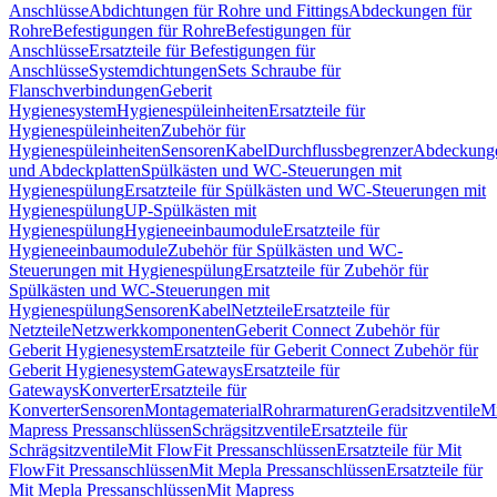
Anschlüsse
Abdichtungen für Rohre und Fittings
Abdeckungen für
Rohre
Befestigungen für Rohre
Befestigungen für
Anschlüsse
Ersatzteile für Befestigungen für
Anschlüsse
Systemdichtungen
Sets Schraube für
Flanschverbindungen
Geberit
Hygienesystem
Hygienespüleinheiten
Ersatzteile für
Hygienespüleinheiten
Zubehör für
Hygienespüleinheiten
Sensoren
Kabel
Durchflussbegrenzer
Abdeckung
und Abdeckplatten
Spülkästen und WC-Steuerungen mit
Hygienespülung
Ersatzteile für Spülkästen und WC-Steuerungen mit
Hygienespülung
UP-Spülkästen mit
Hygienespülung
Hygieneeinbaumodule
Ersatzteile für
Hygieneeinbaumodule
Zubehör für Spülkästen und WC-
Steuerungen mit Hygienespülung
Ersatzteile für Zubehör für
Spülkästen und WC-Steuerungen mit
Hygienespülung
Sensoren
Kabel
Netzteile
Ersatzteile für
Netzteile
Netzwerkkomponenten
Geberit Connect Zubehör für
Geberit Hygienesystem
Ersatzteile für Geberit Connect Zubehör für
Geberit Hygienesystem
Gateways
Ersatzteile für
Gateways
Konverter
Ersatzteile für
Konverter
Sensoren
Montagematerial
Rohrarmaturen
Geradsitzventile
Mi
Mapress Pressanschlüssen
Schrägsitzventile
Ersatzteile für
Schrägsitzventile
Mit FlowFit Pressanschlüssen
Ersatzteile für Mit
FlowFit Pressanschlüssen
Mit Mepla Pressanschlüssen
Ersatzteile für
Mit Mepla Pressanschlüssen
Mit Mapress