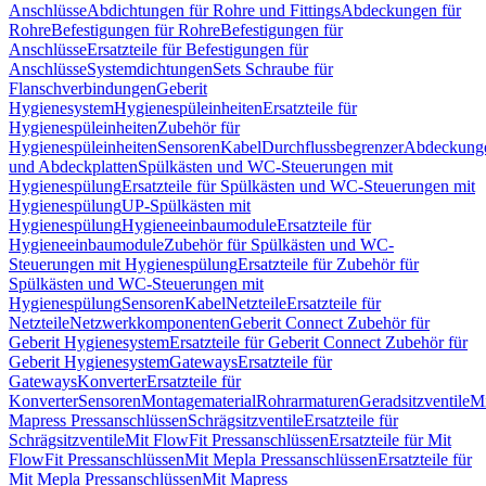
Anschlüsse
Abdichtungen für Rohre und Fittings
Abdeckungen für
Rohre
Befestigungen für Rohre
Befestigungen für
Anschlüsse
Ersatzteile für Befestigungen für
Anschlüsse
Systemdichtungen
Sets Schraube für
Flanschverbindungen
Geberit
Hygienesystem
Hygienespüleinheiten
Ersatzteile für
Hygienespüleinheiten
Zubehör für
Hygienespüleinheiten
Sensoren
Kabel
Durchflussbegrenzer
Abdeckung
und Abdeckplatten
Spülkästen und WC-Steuerungen mit
Hygienespülung
Ersatzteile für Spülkästen und WC-Steuerungen mit
Hygienespülung
UP-Spülkästen mit
Hygienespülung
Hygieneeinbaumodule
Ersatzteile für
Hygieneeinbaumodule
Zubehör für Spülkästen und WC-
Steuerungen mit Hygienespülung
Ersatzteile für Zubehör für
Spülkästen und WC-Steuerungen mit
Hygienespülung
Sensoren
Kabel
Netzteile
Ersatzteile für
Netzteile
Netzwerkkomponenten
Geberit Connect Zubehör für
Geberit Hygienesystem
Ersatzteile für Geberit Connect Zubehör für
Geberit Hygienesystem
Gateways
Ersatzteile für
Gateways
Konverter
Ersatzteile für
Konverter
Sensoren
Montagematerial
Rohrarmaturen
Geradsitzventile
Mi
Mapress Pressanschlüssen
Schrägsitzventile
Ersatzteile für
Schrägsitzventile
Mit FlowFit Pressanschlüssen
Ersatzteile für Mit
FlowFit Pressanschlüssen
Mit Mepla Pressanschlüssen
Ersatzteile für
Mit Mepla Pressanschlüssen
Mit Mapress