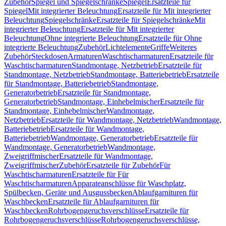
Zubehör
Spiegel und Spiegelschränke
Spiegel
Ersatzteile für
Spiegel
Mit integrierter Beleuchtung
Ersatzteile für Mit integrierter
Beleuchtung
Spiegelschränke
Ersatzteile für Spiegelschränke
Mit
integrierter Beleuchtung
Ersatzteile für Mit integrierter
Beleuchtung
Ohne integrierte Beleuchtung
Ersatzteile für Ohne
integrierte Beleuchtung
Zubehör
Lichtelemente
Griffe
Weiteres
Zubehör
Steckdosen
Armaturen
Waschtischarmaturen
Ersatzteile für
Waschtischarmaturen
Standmontage, Netzbetrieb
Ersatzteile für
Standmontage, Netzbetrieb
Standmontage, Batteriebetrieb
Ersatzteile
für Standmontage, Batteriebetrieb
Standmontage,
Generatorbetrieb
Ersatzteile für Standmontage,
Generatorbetrieb
Standmontage, Einhebelmischer
Ersatzteile für
Standmontage, Einhebelmischer
Wandmontage,
Netzbetrieb
Ersatzteile für Wandmontage, Netzbetrieb
Wandmontage,
Batteriebetrieb
Ersatzteile für Wandmontage,
Batteriebetrieb
Wandmontage, Generatorbetrieb
Ersatzteile für
Wandmontage, Generatorbetrieb
Wandmontage,
Zweigriffmischer
Ersatzteile für Wandmontage,
Zweigriffmischer
Zubehör
Ersatzteile für Zubehör
Für
Waschtischarmaturen
Ersatzteile für Für
Waschtischarmaturen
Apparateanschlüsse für Waschplatz,
Spülbecken, Geräte und Ausgussbecken
Ablaufgarnituren für
Waschbecken
Ersatzteile für Ablaufgarnituren für
Waschbecken
Rohrbogengeruchsverschlüsse
Ersatzteile für
Rohrbogengeruchsverschlüsse
Rohrbogengeruchsverschlüsse,