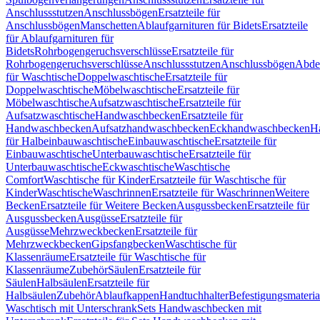
Anschlussstutzen
Anschlussbögen
Ersatzteile für
Anschlussbögen
Manschetten
Ablaufgarnituren für Bidets
Ersatzteile
für Ablaufgarnituren für
Bidets
Rohrbogengeruchsverschlüsse
Ersatzteile für
Rohrbogengeruchsverschlüsse
Anschlussstutzen
Anschlussbögen
Abde
für Waschtische
Doppelwaschtische
Ersatzteile für
Doppelwaschtische
Möbelwaschtische
Ersatzteile für
Möbelwaschtische
Aufsatzwaschtische
Ersatzteile für
Aufsatzwaschtische
Handwaschbecken
Ersatzteile für
Handwaschbecken
Aufsatzhandwaschbecken
Eckhandwaschbecken
H
für Halbeinbauwaschtische
Einbauwaschtische
Ersatzteile für
Einbauwaschtische
Unterbauwaschtische
Ersatzteile für
Unterbauwaschtische
Eckwaschtische
Waschtische
Comfort
Waschtische für Kinder
Ersatzteile für Waschtische für
Kinder
Waschtische
Waschrinnen
Ersatzteile für Waschrinnen
Weitere
Becken
Ersatzteile für Weitere Becken
Ausgussbecken
Ersatzteile für
Ausgussbecken
Ausgüsse
Ersatzteile für
Ausgüsse
Mehrzweckbecken
Ersatzteile für
Mehrzweckbecken
Gipsfangbecken
Waschtische für
Klassenräume
Ersatzteile für Waschtische für
Klassenräume
Zubehör
Säulen
Ersatzteile für
Säulen
Halbsäulen
Ersatzteile für
Halbsäulen
Zubehör
Ablaufkappen
Handtuchhalter
Befestigungsmateria
Waschtisch mit Unterschrank
Sets Handwaschbecken mit