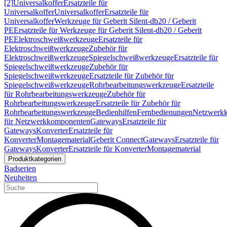
[2]
Universalkoffer
Ersatzteile für
Universalkoffer
Universalkoffer
Ersatzteile für
Universalkoffer
Werkzeuge für Geberit Silent-db20 / Geberit
PE
Ersatzteile für Werkzeuge für Geberit Silent-db20 / Geberit
PE
Elektroschweißwerkzeuge
Ersatzteile für
Elektroschweißwerkzeuge
Zubehör für
Elektroschweißwerkzeuge
Spiegelschweißwerkzeuge
Ersatzteile für
Spiegelschweißwerkzeuge
Zubehör für
Spiegelschweißwerkzeuge
Ersatzteile für Zubehör für
Spiegelschweißwerkzeuge
Rohrbearbeitungswerkzeuge
Ersatzteile
für Rohrbearbeitungswerkzeuge
Zubehör für
Rohrbearbeitungswerkzeuge
Ersatzteile für Zubehör für
Rohrbearbeitungswerkzeuge
Bedienhilfen
Fernbedienungen
Netzwerk
für Netzwerkkomponenten
Gateways
Ersatzteile für
Gateways
Konverter
Ersatzteile für
Konverter
Montagematerial
Geberit Connect
Gateways
Ersatzteile für
Gateways
Konverter
Ersatzteile für Konverter
Montagematerial
Produktkategorien
Badserien
Neuheiten