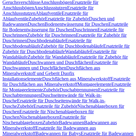
Geruchsverschlüsse
Anschlussbögen
Ersatzteile für
Anschlussbögen
Anschlussstutzen
Ersatzteile für
Anschlussstutzen
Ablaufventile
Ersatzteile für
Ablaufventile
Zubehör
Ersatzteile für Zubehör
Duschen und
Badewannen
Duschen
Bodenentwässerung für Duschen
Ersatzteile
für Bodenentwässerung für Duschen
Duschrinnen
Ersatzteile für
Duschrinnen
Zubehör für Duschrinnen
Ersatzteile für Zubehör für
Duschrinnen
Duschbodenabläufe
Ersatzteile für
Duschbodenabläufe
Zubehör für Duschbodenabläufe
Ersatzteile für
Zubehör für Duschbodenabläufe
Wandabläufe
Ersatzteile für
Wandabläufe
Zubehör für Wandabläufe
Ersatzteile für Zubehör für
Wandabläufe
Duschwannen und Duschflächen
Ersatzteile für
Duschwannen und Duschflächen
Duschflächen aus
Mineralwerkstoff und Geberit Duofix
Installationselemente
Duschflächen aus Mineralwerkstoff
Ersatzteile
für Duschflächen aus Mineralwerkstoff
Montageelemente
Ersatzteile
für Montageelemente
Zubehör
Duschabtrennungen
Ersatzteile für
Duschabtrennungen
Duschseitenwände für Walk-in-
Dusche
Ersatzteile für Duschseitenwände für Walk-in-
Dusche
Zubehör
Ersatzteile für Zubehör
Nischenablageboxen für
Duschen
Ersatzteile für Nischenablageboxen für
Duschen
Nischenablageboxen
Ersatzteile für
Nischenablageboxen
Zubehör
Badewannen
Badewannen aus
Mineralwerkstoff
Ersatzteile für Badewannen aus
Mineralwerkstoff
Badewannen für Babys
Ersatzteile für Badewannen