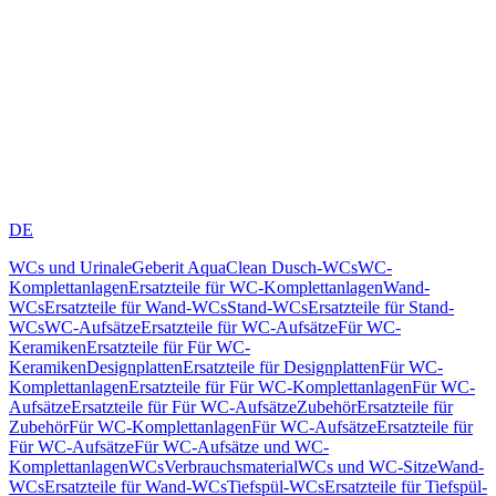
DE
WCs und Urinale
Geberit AquaClean Dusch-WCs
WC-
Komplettanlagen
Ersatzteile für WC-Komplettanlagen
Wand-
WCs
Ersatzteile für Wand-WCs
Stand-WCs
Ersatzteile für Stand-
WCs
WC-Aufsätze
Ersatzteile für WC-Aufsätze
Für WC-
Keramiken
Ersatzteile für Für WC-
Keramiken
Designplatten
Ersatzteile für Designplatten
Für WC-
Komplettanlagen
Ersatzteile für Für WC-Komplettanlagen
Für WC-
Aufsätze
Ersatzteile für Für WC-Aufsätze
Zubehör
Ersatzteile für
Zubehör
Für WC-Komplettanlagen
Für WC-Aufsätze
Ersatzteile für
Für WC-Aufsätze
Für WC-Aufsätze und WC-
Komplettanlagen
WCs
Verbrauchsmaterial
WCs und WC-Sitze
Wand-
WCs
Ersatzteile für Wand-WCs
Tiefspül-WCs
Ersatzteile für Tiefspül-