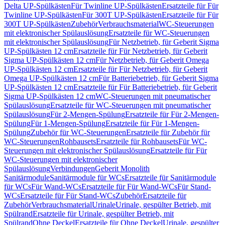
Delta UP-Spülkästen
Für Twinline UP-Spülkästen
Ersatzteile für Für
Twinline UP-Spülkästen
Für 300T UP-Spülkästen
Ersatzteile für Für
300T UP-Spülkästen
Zubehör
Verbrauchsmaterial
WC-Steuerungen
mit elektronischer Spülauslösung
Ersatzteile für WC-Steuerungen
mit elektronischer Spülauslösung
Für Netzbetrieb, für Geberit Sigma
UP-Spülkästen 12 cm
Ersatzteile für Für Netzbetrieb, für Geberit
Sigma UP-Spülkästen 12 cm
Für Netzbetrieb, für Geberit Omega
UP-Spülkästen 12 cm
Ersatzteile für Für Netzbetrieb, für Geberit
Omega UP-Spülkästen 12 cm
Für Batteriebetrieb, für Geberit Sigma
UP-Spülkästen 12 cm
Ersatzteile für Für Batteriebetrieb, für Geberit
Sigma UP-Spülkästen 12 cm
WC-Steuerungen mit pneumatischer
Spülauslösung
Ersatzteile für WC-Steuerungen mit pneumatischer
Spülauslösung
Für 2-Mengen-Spülung
Ersatzteile für Für 2-Mengen-
Spülung
Für 1-Mengen-Spülung
Ersatzteile für Für 1-Mengen-
Spülung
Zubehör für WC-Steuerungen
Ersatzteile für Zubehör für
WC-Steuerungen
Rohbausets
Ersatzteile für Rohbausets
Für WC-
Steuerungen mit elektronischer Spülauslösung
Ersatzteile für Für
WC-Steuerungen mit elektronischer
Spülauslösung
Verbindungen
Geberit Monolith
Sanitärmodule
Sanitärmodule für WCs
Ersatzteile für Sanitärmodule
für WCs
Für Wand-WCs
Ersatzteile für Für Wand-WCs
Für Stand-
WCs
Ersatzteile für Für Stand-WCs
Zubehör
Ersatzteile für
Zubehör
Verbrauchsmaterial
Urinale
Urinale, gespülter Betrieb, mit
Spülrand
Ersatzteile für Urinale, gespülter Betrieb, mit
Spülrand
Ohne Deckel
Ersatzteile für Ohne Deckel
Urinale, gespülter