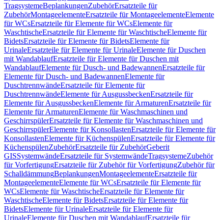
Tragsysteme
Beplankungen
Zubehör
Ersatzteile für
Zubehör
Montageelemente
Ersatzteile für Montageelemente
Elemente
für WCs
Ersatzteile für Elemente für WCs
Elemente für
Waschtische
Ersatzteile für Elemente für Waschtische
Elemente für
Bidets
Ersatzteile für Elemente für Bidets
Elemente für
Urinale
Ersatzteile für Elemente für Urinale
Elemente für Duschen
mit Wandablauf
Ersatzteile für Elemente für Duschen mit
Wandablauf
Elemente für Dusch- und Badewannen
Ersatzteile für
Elemente für Dusch- und Badewannen
Elemente für
Duschtrennwände
Ersatzteile für Elemente für
Duschtrennwände
Elemente für Ausgussbecken
Ersatzteile für
Elemente für Ausgussbecken
Elemente für Armaturen
Ersatzteile für
Elemente für Armaturen
Elemente für Waschmaschinen und
Geschirrspüler
Ersatzteile für Elemente für Waschmaschinen und
Geschirrspüler
Elemente für Konsollasten
Ersatzteile für Elemente für
Konsollasten
Elemente für Küchenspülen
Ersatzteile für Elemente für
Küchenspülen
Zubehör
Ersatzteile für Zubehör
Geberit
GIS
Systemwände
Ersatzteile für Systemwände
Tragsysteme
Zubehör
für Vorfertigung
Ersatzteile für Zubehör für Vorfertigung
Zubehör für
Schalldämmung
Beplankungen
Montageelemente
Ersatzteile für
Montageelemente
Elemente für WCs
Ersatzteile für Elemente für
WCs
Elemente für Waschtische
Ersatzteile für Elemente für
Waschtische
Elemente für Bidets
Ersatzteile für Elemente für
Bidets
Elemente für Urinale
Ersatzteile für Elemente für
Urinale
Elemente für Duschen mit Wandablauf
Ersatzteile für