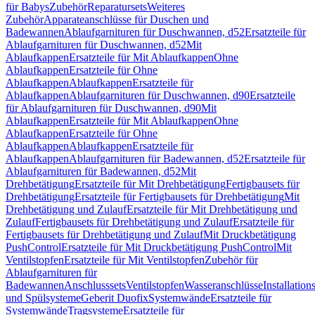
für Babys
Zubehör
Reparatursets
Weiteres
Zubehör
Apparateanschlüsse für Duschen und
Badewannen
Ablaufgarnituren für Duschwannen, d52
Ersatzteile für
Ablaufgarnituren für Duschwannen, d52
Mit
Ablaufkappen
Ersatzteile für Mit Ablaufkappen
Ohne
Ablaufkappen
Ersatzteile für Ohne
Ablaufkappen
Ablaufkappen
Ersatzteile für
Ablaufkappen
Ablaufgarnituren für Duschwannen, d90
Ersatzteile
für Ablaufgarnituren für Duschwannen, d90
Mit
Ablaufkappen
Ersatzteile für Mit Ablaufkappen
Ohne
Ablaufkappen
Ersatzteile für Ohne
Ablaufkappen
Ablaufkappen
Ersatzteile für
Ablaufkappen
Ablaufgarnituren für Badewannen, d52
Ersatzteile für
Ablaufgarnituren für Badewannen, d52
Mit
Drehbetätigung
Ersatzteile für Mit Drehbetätigung
Fertigbausets für
Drehbetätigung
Ersatzteile für Fertigbausets für Drehbetätigung
Mit
Drehbetätigung und Zulauf
Ersatzteile für Mit Drehbetätigung und
Zulauf
Fertigbausets für Drehbetätigung und Zulauf
Ersatzteile für
Fertigbausets für Drehbetätigung und Zulauf
Mit Druckbetätigung
PushControl
Ersatzteile für Mit Druckbetätigung PushControl
Mit
Ventilstopfen
Ersatzteile für Mit Ventilstopfen
Zubehör für
Ablaufgarnituren für
Badewannen
Anschlusssets
Ventilstopfen
Wasseranschlüsse
Installation
und Spülsysteme
Geberit Duofix
Systemwände
Ersatzteile für
Systemwände
Tragsysteme
Ersatzteile für