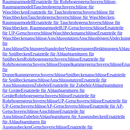
Raumsparmodell
Ersatzteile für Rohrbogengeruchsverschlüsse,
Raumsparmodell
Tauchrohrgeruchsverschlüsse für
Waschbecken
Ersatzteile für Tauchrohrgeruchsverschlüsse für
Waschbecken
Tauchrohrgeruchsverschlüsse für Waschbecken,
Raumsparmodell
Ersatzteile für Tauchrohrgeruchsverschlüsse für
Waschbecken, Raumsparmodell
UP-Geruchsverschlüsse
Ersatzteile
für UP-Geruchsverschlüsse
Waschbeckenanschlüsse
Ersatzteile für
Waschbeckenanschlüsse
Anschlussstutzen
Anschlussbögen
Abdeckung
für
Anschlüsse
Dichtungen
Standrohre
Verlängerungen
Betätigungen
Ablauf
für Spülbecken
Ersatzteile für Ablaufgarnituren für
Spülbecken
Rohrbogengeruchsverschlüsse
Ersatzteile für
Rohrbogengeruchsverschlüsse
Doppelkammergeruchsverschlüsse
Ersa
für
Doppelkammergeruchsverschlüsse
Spülbeckenanschlüsse
Ersatzteile
für Spülbeckenanschlüsse
Anschlussstutzen
Ersatzteile für
Anschlussstutzen
Zubehör
Ersatzteile für Zubehör
Ablaufgarnituren
für Geräte
Ersatzteile für Ablaufgarnituren für
Geräte
Rohrbogengeruchsverschlüsse
Ersatzteile für
Rohrbogengeruchsverschlüsse
UP-Geruchsverschlüsse
Ersatzteile für
UP-Geruchsverschlüsse
AP-Geruchsverschlüsse
Ersatzteile für AP-
Geruchsverschlüsse
Anschlüsse
Ersatzteile für
Anschlüsse
Zubehör
Ablaufgarnituren für Ausgussbecken
Ersatzteile
für Ablaufgarnituren für
Ausgussbecken
Geruchsverschlüsse
Ersatzteile für