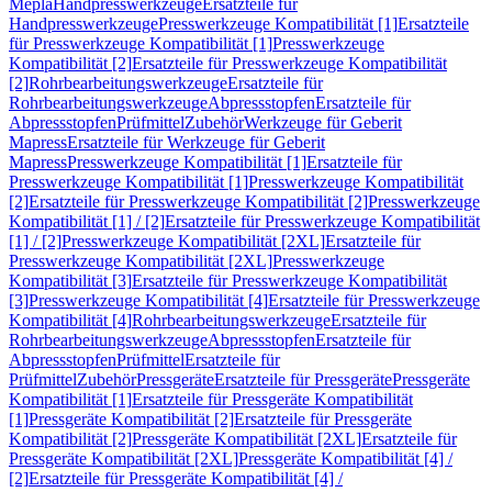
Mepla
Handpresswerkzeuge
Ersatzteile für
Handpresswerkzeuge
Presswerkzeuge Kompatibilität [1]
Ersatzteile
für Presswerkzeuge Kompatibilität [1]
Presswerkzeuge
Kompatibilität [2]
Ersatzteile für Presswerkzeuge Kompatibilität
[2]
Rohrbearbeitungswerkzeuge
Ersatzteile für
Rohrbearbeitungswerkzeuge
Abpressstopfen
Ersatzteile für
Abpressstopfen
Prüfmittel
Zubehör
Werkzeuge für Geberit
Mapress
Ersatzteile für Werkzeuge für Geberit
Mapress
Presswerkzeuge Kompatibilität [1]
Ersatzteile für
Presswerkzeuge Kompatibilität [1]
Presswerkzeuge Kompatibilität
[2]
Ersatzteile für Presswerkzeuge Kompatibilität [2]
Presswerkzeuge
Kompatibilität [1] / [2]
Ersatzteile für Presswerkzeuge Kompatibilität
[1] / [2]
Presswerkzeuge Kompatibilität [2XL]
Ersatzteile für
Presswerkzeuge Kompatibilität [2XL]
Presswerkzeuge
Kompatibilität [3]
Ersatzteile für Presswerkzeuge Kompatibilität
[3]
Presswerkzeuge Kompatibilität [4]
Ersatzteile für Presswerkzeuge
Kompatibilität [4]
Rohrbearbeitungswerkzeuge
Ersatzteile für
Rohrbearbeitungswerkzeuge
Abpressstopfen
Ersatzteile für
Abpressstopfen
Prüfmittel
Ersatzteile für
Prüfmittel
Zubehör
Pressgeräte
Ersatzteile für Pressgeräte
Pressgeräte
Kompatibilität [1]
Ersatzteile für Pressgeräte Kompatibilität
[1]
Pressgeräte Kompatibilität [2]
Ersatzteile für Pressgeräte
Kompatibilität [2]
Pressgeräte Kompatibilität [2XL]
Ersatzteile für
Pressgeräte Kompatibilität [2XL]
Pressgeräte Kompatibilität [4] /
[2]
Ersatzteile für Pressgeräte Kompatibilität [4] /