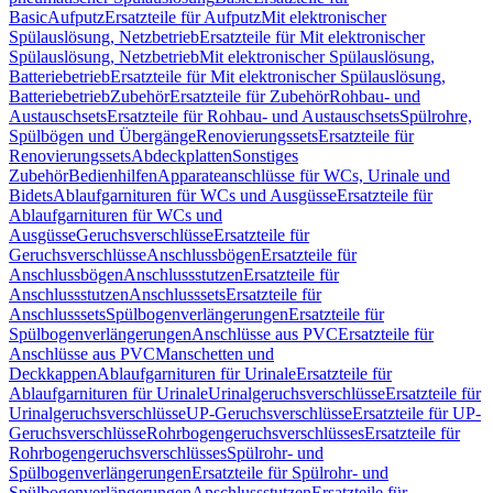
Basic
Aufputz
Ersatzteile für Aufputz
Mit elektronischer
Spülauslösung, Netzbetrieb
Ersatzteile für Mit elektronischer
Spülauslösung, Netzbetrieb
Mit elektronischer Spülauslösung,
Batteriebetrieb
Ersatzteile für Mit elektronischer Spülauslösung,
Batteriebetrieb
Zubehör
Ersatzteile für Zubehör
Rohbau- und
Austauschsets
Ersatzteile für Rohbau- und Austauschsets
Spülrohre,
Spülbögen und Übergänge
Renovierungssets
Ersatzteile für
Renovierungssets
Abdeckplatten
Sonstiges
Zubehör
Bedienhilfen
Apparateanschlüsse für WCs, Urinale und
Bidets
Ablaufgarnituren für WCs und Ausgüsse
Ersatzteile für
Ablaufgarnituren für WCs und
Ausgüsse
Geruchsverschlüsse
Ersatzteile für
Geruchsverschlüsse
Anschlussbögen
Ersatzteile für
Anschlussbögen
Anschlussstutzen
Ersatzteile für
Anschlussstutzen
Anschlusssets
Ersatzteile für
Anschlusssets
Spülbogenverlängerungen
Ersatzteile für
Spülbogenverlängerungen
Anschlüsse aus PVC
Ersatzteile für
Anschlüsse aus PVC
Manschetten und
Deckkappen
Ablaufgarnituren für Urinale
Ersatzteile für
Ablaufgarnituren für Urinale
Urinalgeruchsverschlüsse
Ersatzteile für
Urinalgeruchsverschlüsse
UP-Geruchsverschlüsse
Ersatzteile für UP-
Geruchsverschlüsse
Rohrbogengeruchsverschlüsses
Ersatzteile für
Rohrbogengeruchsverschlüsses
Spülrohr- und
Spülbogenverlängerungen
Ersatzteile für Spülrohr- und
Spülbogenverlängerungen
Anschlussstutzen
Ersatzteile für