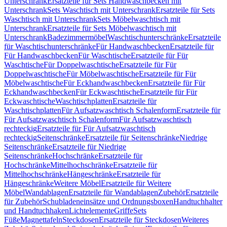
Unterschrank
Ersatzteile für Sets Handwaschbecken mit
Unterschrank
Sets Waschtisch mit Unterschrank
Ersatzteile für Sets
Waschtisch mit Unterschrank
Sets Möbelwaschtisch mit
Unterschrank
Ersatzteile für Sets Möbelwaschtisch mit
Unterschrank
Badezimmermöbel
Waschtischunterschränke
Ersatzteile
für Waschtischunterschränke
Für Handwaschbecken
Ersatzteile für
Für Handwaschbecken
Für Waschtische
Ersatzteile für Für
Waschtische
Für Doppelwaschtische
Ersatzteile für Für
Doppelwaschtische
Für Möbelwaschtische
Ersatzteile für Für
Möbelwaschtische
Für Eckhandwaschbecken
Ersatzteile für Für
Eckhandwaschbecken
Für Eckwaschtische
Ersatzteile für Für
Eckwaschtische
Waschtischplatten
Ersatzteile für
Waschtischplatten
Für Aufsatzwaschtisch Schalenform
Ersatzteile für
Für Aufsatzwaschtisch Schalenform
Für Aufsatzwaschtisch
rechteckig
Ersatzteile für Für Aufsatzwaschtisch
rechteckig
Seitenschränke
Ersatzteile für Seitenschränke
Niedrige
Seitenschränke
Ersatzteile für Niedrige
Seitenschränke
Hochschränke
Ersatzteile für
Hochschränke
Mittelhochschränke
Ersatzteile für
Mittelhochschränke
Hängeschränke
Ersatzteile für
Hängeschränke
Weitere Möbel
Ersatzteile für Weitere
Möbel
Wandablagen
Ersatzteile für Wandablagen
Zubehör
Ersatzteile
für Zubehör
Schubladeneinsätze und Ordnungsboxen
Handtuchhalter
und Handtuchhaken
Lichtelemente
Griffe
Sets
Füße
Magnettafeln
Steckdosen
Ersatzteile für Steckdosen
Weiteres