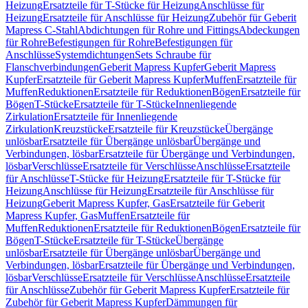
Heizung
Ersatzteile für T-Stücke für Heizung
Anschlüsse für
Heizung
Ersatzteile für Anschlüsse für Heizung
Zubehör für Geberit
Mapress C-Stahl
Abdichtungen für Rohre und Fittings
Abdeckungen
für Rohre
Befestigungen für Rohre
Befestigungen für
Anschlüsse
Systemdichtungen
Sets Schraube für
Flanschverbindungen
Geberit Mapress Kupfer
Geberit Mapress
Kupfer
Ersatzteile für Geberit Mapress Kupfer
Muffen
Ersatzteile für
Muffen
Reduktionen
Ersatzteile für Reduktionen
Bögen
Ersatzteile für
Bögen
T-Stücke
Ersatzteile für T-Stücke
Innenliegende
Zirkulation
Ersatzteile für Innenliegende
Zirkulation
Kreuzstücke
Ersatzteile für Kreuzstücke
Übergänge
unlösbar
Ersatzteile für Übergänge unlösbar
Übergänge und
Verbindungen, lösbar
Ersatzteile für Übergänge und Verbindungen,
lösbar
Verschlüsse
Ersatzteile für Verschlüsse
Anschlüsse
Ersatzteile
für Anschlüsse
T-Stücke für Heizung
Ersatzteile für T-Stücke für
Heizung
Anschlüsse für Heizung
Ersatzteile für Anschlüsse für
Heizung
Geberit Mapress Kupfer, Gas
Ersatzteile für Geberit
Mapress Kupfer, Gas
Muffen
Ersatzteile für
Muffen
Reduktionen
Ersatzteile für Reduktionen
Bögen
Ersatzteile für
Bögen
T-Stücke
Ersatzteile für T-Stücke
Übergänge
unlösbar
Ersatzteile für Übergänge unlösbar
Übergänge und
Verbindungen, lösbar
Ersatzteile für Übergänge und Verbindungen,
lösbar
Verschlüsse
Ersatzteile für Verschlüsse
Anschlüsse
Ersatzteile
für Anschlüsse
Zubehör für Geberit Mapress Kupfer
Ersatzteile für
Zubehör für Geberit Mapress Kupfer
Dämmungen für