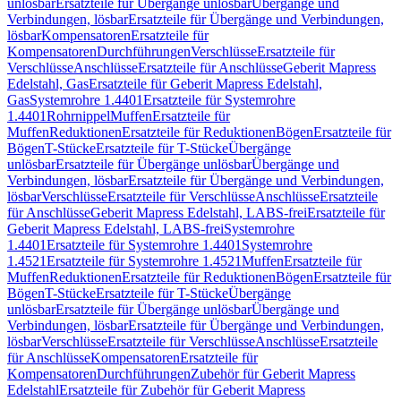
unlösbar
Ersatzteile für Übergänge unlösbar
Übergänge und
Verbindungen, lösbar
Ersatzteile für Übergänge und Verbindungen,
lösbar
Kompensatoren
Ersatzteile für
Kompensatoren
Durchführungen
Verschlüsse
Ersatzteile für
Verschlüsse
Anschlüsse
Ersatzteile für Anschlüsse
Geberit Mapress
Edelstahl, Gas
Ersatzteile für Geberit Mapress Edelstahl,
Gas
Systemrohre 1.4401
Ersatzteile für Systemrohre
1.4401
Rohrnippel
Muffen
Ersatzteile für
Muffen
Reduktionen
Ersatzteile für Reduktionen
Bögen
Ersatzteile für
Bögen
T-Stücke
Ersatzteile für T-Stücke
Übergänge
unlösbar
Ersatzteile für Übergänge unlösbar
Übergänge und
Verbindungen, lösbar
Ersatzteile für Übergänge und Verbindungen,
lösbar
Verschlüsse
Ersatzteile für Verschlüsse
Anschlüsse
Ersatzteile
für Anschlüsse
Geberit Mapress Edelstahl, LABS-frei
Ersatzteile für
Geberit Mapress Edelstahl, LABS-frei
Systemrohre
1.4401
Ersatzteile für Systemrohre 1.4401
Systemrohre
1.4521
Ersatzteile für Systemrohre 1.4521
Muffen
Ersatzteile für
Muffen
Reduktionen
Ersatzteile für Reduktionen
Bögen
Ersatzteile für
Bögen
T-Stücke
Ersatzteile für T-Stücke
Übergänge
unlösbar
Ersatzteile für Übergänge unlösbar
Übergänge und
Verbindungen, lösbar
Ersatzteile für Übergänge und Verbindungen,
lösbar
Verschlüsse
Ersatzteile für Verschlüsse
Anschlüsse
Ersatzteile
für Anschlüsse
Kompensatoren
Ersatzteile für
Kompensatoren
Durchführungen
Zubehör für Geberit Mapress
Edelstahl
Ersatzteile für Zubehör für Geberit Mapress