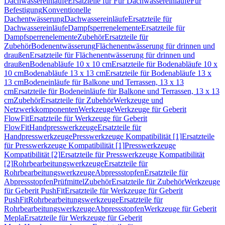
Dachwassereinläufe
Ersatzteile für Für Dachwassereinläufe
Für
Befestigung
Konventionelle
Dachentwässerung
Dachwassereinläufe
Ersatzteile für
Dachwassereinläufe
Dampfsperrenelemente
Ersatzteile für
Dampfsperrenelemente
Zubehör
Ersatzteile für
Zubehör
Bodenentwässerung
Flächenentwässerung für drinnen und
draußen
Ersatzteile für Flächenentwässerung für drinnen und
draußen
Bodenabläufe 10 x 10 cm
Ersatzteile für Bodenabläufe 10 x
10 cm
Bodenabläufe 13 x 13 cm
Ersatzteile für Bodenabläufe 13 x
13 cm
Bodeneinläufe für Balkone und Terrassen, 13 x 13
cm
Ersatzteile für Bodeneinläufe für Balkone und Terrassen, 13 x 13
cm
Zubehör
Ersatzteile für Zubehör
Werkzeuge und
Netzwerkkomponenten
Werkzeuge
Werkzeuge für Geberit
FlowFit
Ersatzteile für Werkzeuge für Geberit
FlowFit
Handpresswerkzeuge
Ersatzteile für
Handpresswerkzeuge
Presswerkzeuge Kompatibilität [1]
Ersatzteile
für Presswerkzeuge Kompatibilität [1]
Presswerkzeuge
Kompatibilität [2]
Ersatzteile für Presswerkzeuge Kompatibilität
[2]
Rohrbearbeitungswerkzeuge
Ersatzteile für
Rohrbearbeitungswerkzeuge
Abpressstopfen
Ersatzteile für
Abpressstopfen
Prüfmittel
Zubehör
Ersatzteile für Zubehör
Werkzeuge
für Geberit PushFit
Ersatzteile für Werkzeuge für Geberit
PushFit
Rohrbearbeitungswerkzeuge
Ersatzteile für
Rohrbearbeitungswerkzeuge
Abpressstopfen
Werkzeuge für Geberit
Mepla
Ersatzteile für Werkzeuge für Geberit