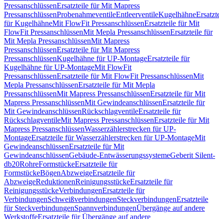
Pressanschlüssen
Ersatzteile für Mit Mapress
Pressanschlüssen
Probenahmeventile
Entleerventile
Kugelhähne
Ersatzt
für Kugelhähne
Mit FlowFit Pressanschlüssen
Ersatzteile für Mit
FlowFit Pressanschlüssen
Mit Mepla Pressanschlüssen
Ersatzteile für
Mit Mepla Pressanschlüssen
Mit Mapress
Pressanschlüssen
Ersatzteile für Mit Mapress
Pressanschlüssen
Kugelhähne für UP-Montage
Ersatzteile für
Kugelhähne für UP-Montage
Mit FlowFit
Pressanschlüssen
Ersatzteile für Mit FlowFit Pressanschlüssen
Mit
Mepla Pressanschlüssen
Ersatzteile für Mit Mepla
Pressanschlüssen
Mit Mapress Pressanschlüssen
Ersatzteile für Mit
Mapress Pressanschlüssen
Mit Gewindeanschlüssen
Ersatzteile für
Mit Gewindeanschlüssen
Rückschlagventile
Ersatzteile für
Rückschlagventile
Mit Mapress Pressanschlüssen
Ersatzteile für Mit
Mapress Pressanschlüssen
Wasserzählerstrecken für UP-
Montage
Ersatzteile für Wasserzählerstrecken für UP-Montage
Mit
Gewindeanschlüssen
Ersatzteile für Mit
Gewindeanschlüssen
Gebäude-Entwässerungssysteme
Geberit Silent-
db20
Rohre
Formstücke
Ersatzteile für
Formstücke
Bögen
Abzweige
Ersatzteile für
Abzweige
Reduktionen
Reinigungsstücke
Ersatzteile für
Reinigungsstücke
Verbindungen
Ersatzteile für
Verbindungen
Schweißverbindungen
Steckverbindungen
Ersatzteile
für Steckverbindungen
Spannverbindungen
Übergänge auf andere
Werkstoffe
Ersatzteile für Übergänge auf andere