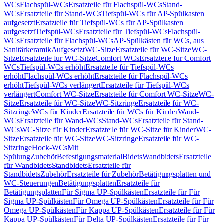
WCs
Flachspül-WCs
Ersatzteile für Flachspül-WCs
Stand-
WCs
Ersatzteile für Stand-WCs
Tiefspül-WCs für AP-Spülkasten
aufgesetzt
Ersatzteile für Tiefspül-WCs für AP-Spülkasten
aufgesetzt
Tiefspül-WCs
Ersatzteile für Tiefspül-WCs
Flachspül-
WCs
Ersatzteile für Flachspül-WCs
AP-Spülkästen für WCs, aus
Sanitärkeramik
Aufgesetzt
WC-Sitze
Ersatzteile für WC-Sitze
WC-
Sitze
Ersatzteile für WC-Sitze
Comfort WCs
Ersatzteile für Comfort
WCs
Tiefspül-WCs erhöht
Ersatzteile für Tiefspül-WCs
erhöht
Flachspül-WCs erhöht
Ersatzteile für Flachspül-WCs
erhöht
Tiefspül-WCs verlängert
Ersatzteile für Tiefspül-WCs
verlängert
Comfort WC-Sitze
Ersatzteile für Comfort WC-Sitze
WC-
Sitze
Ersatzteile für WC-Sitze
WC-Sitzringe
Ersatzteile für WC-
Sitzringe
WCs für Kinder
Ersatzteile für WCs für Kinder
Wand-
WCs
Ersatzteile für Wand-WCs
Stand-WCs
Ersatzteile für Stand-
WCs
WC-Sitze für Kinder
Ersatzteile für WC-Sitze für Kinder
WC-
Sitze
Ersatzteile für WC-Sitze
WC-Sitzringe
Ersatzteile für WC-
Sitzringe
Hock-WCs
Mit
Spülung
Zubehör
Befestigungsmaterial
Bidets
Wandbidets
Ersatzteile
für Wandbidets
Standbidets
Ersatzteile für
Standbidets
Zubehör
Ersatzteile für Zubehör
Betätigungsplatten und
WC-Steuerungen
Betätigungsplatten
Ersatzteile für
Betätigungsplatten
Für Sigma UP-Spülkästen
Ersatzteile für Für
Sigma UP-Spülkästen
Für Omega UP-Spülkästen
Ersatzteile für Für
Omega UP-Spülkästen
Für Kappa UP-Spülkästen
Ersatzteile für Für
Kappa UP-Spülkästen
Für Delta UP-Spülkästen
Ersatzteile für Für