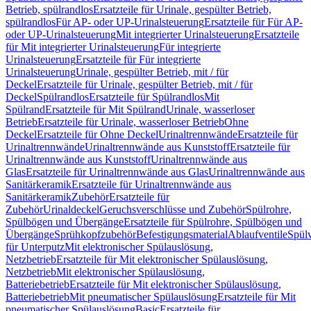
Betrieb, spülrandlos
Ersatzteile für Urinale, gespülter Betrieb,
spülrandlos
Für AP- oder UP-Urinalsteuerung
Ersatzteile für Für AP-
oder UP-Urinalsteuerung
Mit integrierter Urinalsteuerung
Ersatzteile
für Mit integrierter Urinalsteuerung
Für integrierte
Urinalsteuerung
Ersatzteile für Für integrierte
Urinalsteuerung
Urinale, gespülter Betrieb, mit / für
Deckel
Ersatzteile für Urinale, gespülter Betrieb, mit / für
Deckel
Spülrandlos
Ersatzteile für Spülrandlos
Mit
Spülrand
Ersatzteile für Mit Spülrand
Urinale, wasserloser
Betrieb
Ersatzteile für Urinale, wasserloser Betrieb
Ohne
Deckel
Ersatzteile für Ohne Deckel
Urinaltrennwände
Ersatzteile für
Urinaltrennwände
Urinaltrennwände aus Kunststoff
Ersatzteile für
Urinaltrennwände aus Kunststoff
Urinaltrennwände aus
Glas
Ersatzteile für Urinaltrennwände aus Glas
Urinaltrennwände aus
Sanitärkeramik
Ersatzteile für Urinaltrennwände aus
Sanitärkeramik
Zubehör
Ersatzteile für
Zubehör
Urinaldeckel
Geruchsverschlüsse und Zubehör
Spülrohre,
Spülbögen und Übergänge
Ersatzteile für Spülrohre, Spülbögen und
Übergänge
Sprühkopfzubehör
Befestigungsmaterial
Ablaufventile
Spülv
für Unterputz
Mit elektronischer Spülauslösung,
Netzbetrieb
Ersatzteile für Mit elektronischer Spülauslösung,
Netzbetrieb
Mit elektronischer Spülauslösung,
Batteriebetrieb
Ersatzteile für Mit elektronischer Spülauslösung,
Batteriebetrieb
Mit pneumatischer Spülauslösung
Ersatzteile für Mit
pneumatischer Spülauslösung
Basic
Ersatzteile für