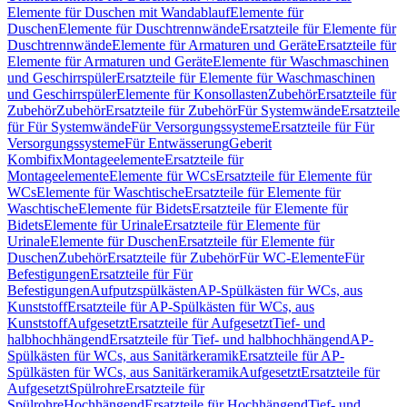
Elemente für Duschen mit Wandablauf
Elemente für
Duschen
Elemente für Duschtrennwände
Ersatzteile für Elemente für
Duschtrennwände
Elemente für Armaturen und Geräte
Ersatzteile für
Elemente für Armaturen und Geräte
Elemente für Waschmaschinen
und Geschirrspüler
Ersatzteile für Elemente für Waschmaschinen
und Geschirrspüler
Elemente für Konsollasten
Zubehör
Ersatzteile für
Zubehör
Zubehör
Ersatzteile für Zubehör
Für Systemwände
Ersatzteile
für Für Systemwände
Für Versorgungssysteme
Ersatzteile für Für
Versorgungssysteme
Für Entwässerung
Geberit
Kombifix
Montageelemente
Ersatzteile für
Montageelemente
Elemente für WCs
Ersatzteile für Elemente für
WCs
Elemente für Waschtische
Ersatzteile für Elemente für
Waschtische
Elemente für Bidets
Ersatzteile für Elemente für
Bidets
Elemente für Urinale
Ersatzteile für Elemente für
Urinale
Elemente für Duschen
Ersatzteile für Elemente für
Duschen
Zubehör
Ersatzteile für Zubehör
Für WC-Elemente
Für
Befestigungen
Ersatzteile für Für
Befestigungen
Aufputzspülkästen
AP-Spülkästen für WCs, aus
Kunststoff
Ersatzteile für AP-Spülkästen für WCs, aus
Kunststoff
Aufgesetzt
Ersatzteile für Aufgesetzt
Tief- und
halbhochhängend
Ersatzteile für Tief- und halbhochhängend
AP-
Spülkästen für WCs, aus Sanitärkeramik
Ersatzteile für AP-
Spülkästen für WCs, aus Sanitärkeramik
Aufgesetzt
Ersatzteile für
Aufgesetzt
Spülrohre
Ersatzteile für
Spülrohre
Hochhängend
Ersatzteile für Hochhängend
Tief- und