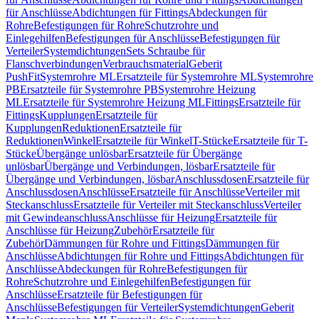
für Anschlüsse
Abdichtungen für Fittings
Abdeckungen für
Rohre
Befestigungen für Rohre
Schutzrohre und
Einlegehilfen
Befestigungen für Anschlüsse
Befestigungen für
Verteiler
Systemdichtungen
Sets Schraube für
Flanschverbindungen
Verbrauchsmaterial
Geberit
PushFit
Systemrohre ML
Ersatzteile für Systemrohre ML
Systemrohre
PB
Ersatzteile für Systemrohre PB
Systemrohre Heizung
ML
Ersatzteile für Systemrohre Heizung ML
Fittings
Ersatzteile für
Fittings
Kupplungen
Ersatzteile für
Kupplungen
Reduktionen
Ersatzteile für
Reduktionen
Winkel
Ersatzteile für Winkel
T-Stücke
Ersatzteile für T-
Stücke
Übergänge unlösbar
Ersatzteile für Übergänge
unlösbar
Übergänge und Verbindungen, lösbar
Ersatzteile für
Übergänge und Verbindungen, lösbar
Anschlussdosen
Ersatzteile für
Anschlussdosen
Anschlüsse
Ersatzteile für Anschlüsse
Verteiler mit
Steckanschluss
Ersatzteile für Verteiler mit Steckanschluss
Verteiler
mit Gewindeanschluss
Anschlüsse für Heizung
Ersatzteile für
Anschlüsse für Heizung
Zubehör
Ersatzteile für
Zubehör
Dämmungen für Rohre und Fittings
Dämmungen für
Anschlüsse
Abdichtungen für Rohre und Fittings
Abdichtungen für
Anschlüsse
Abdeckungen für Rohre
Befestigungen für
Rohre
Schutzrohre und Einlegehilfen
Befestigungen für
Anschlüsse
Ersatzteile für Befestigungen für
Anschlüsse
Befestigungen für Verteiler
Systemdichtungen
Geberit