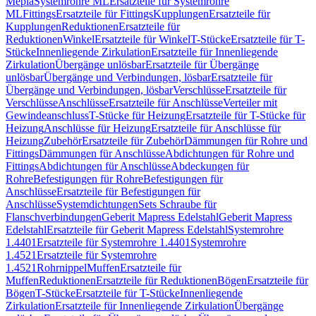
Mepla
Systemrohre ML
Ersatzteile für Systemrohre
ML
Fittings
Ersatzteile für Fittings
Kupplungen
Ersatzteile für
Kupplungen
Reduktionen
Ersatzteile für
Reduktionen
Winkel
Ersatzteile für Winkel
T-Stücke
Ersatzteile für T-
Stücke
Innenliegende Zirkulation
Ersatzteile für Innenliegende
Zirkulation
Übergänge unlösbar
Ersatzteile für Übergänge
unlösbar
Übergänge und Verbindungen, lösbar
Ersatzteile für
Übergänge und Verbindungen, lösbar
Verschlüsse
Ersatzteile für
Verschlüsse
Anschlüsse
Ersatzteile für Anschlüsse
Verteiler mit
Gewindeanschluss
T-Stücke für Heizung
Ersatzteile für T-Stücke für
Heizung
Anschlüsse für Heizung
Ersatzteile für Anschlüsse für
Heizung
Zubehör
Ersatzteile für Zubehör
Dämmungen für Rohre und
Fittings
Dämmungen für Anschlüsse
Abdichtungen für Rohre und
Fittings
Abdichtungen für Anschlüsse
Abdeckungen für
Rohre
Befestigungen für Rohre
Befestigungen für
Anschlüsse
Ersatzteile für Befestigungen für
Anschlüsse
Systemdichtungen
Sets Schraube für
Flanschverbindungen
Geberit Mapress Edelstahl
Geberit Mapress
Edelstahl
Ersatzteile für Geberit Mapress Edelstahl
Systemrohre
1.4401
Ersatzteile für Systemrohre 1.4401
Systemrohre
1.4521
Ersatzteile für Systemrohre
1.4521
Rohrnippel
Muffen
Ersatzteile für
Muffen
Reduktionen
Ersatzteile für Reduktionen
Bögen
Ersatzteile für
Bögen
T-Stücke
Ersatzteile für T-Stücke
Innenliegende
Zirkulation
Ersatzteile für Innenliegende Zirkulation
Übergänge