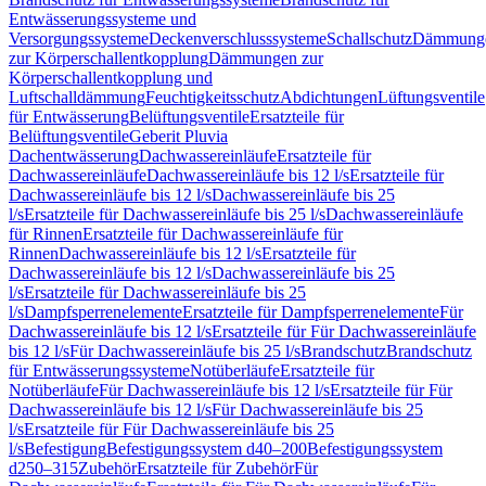
Entwässerungssysteme und
Versorgungssysteme
Deckenverschlusssysteme
Schallschutz
Dämmung
zur Körperschallentkopplung
Dämmungen zur
Körperschallentkopplung und
Luftschalldämmung
Feuchtigkeitsschutz
Abdichtungen
Lüftungsventile
für Entwässerung
Belüftungsventile
Ersatzteile für
Belüftungsventile
Geberit Pluvia
Dachentwässerung
Dachwassereinläufe
Ersatzteile für
Dachwassereinläufe
Dachwassereinläufe bis 12 l/s
Ersatzteile für
Dachwassereinläufe bis 12 l/s
Dachwassereinläufe bis 25
l/s
Ersatzteile für Dachwassereinläufe bis 25 l/s
Dachwassereinläufe
für Rinnen
Ersatzteile für Dachwassereinläufe für
Rinnen
Dachwassereinläufe bis 12 l/s
Ersatzteile für
Dachwassereinläufe bis 12 l/s
Dachwassereinläufe bis 25
l/s
Ersatzteile für Dachwassereinläufe bis 25
l/s
Dampfsperrenelemente
Ersatzteile für Dampfsperrenelemente
Für
Dachwassereinläufe bis 12 l/s
Ersatzteile für Für Dachwassereinläufe
bis 12 l/s
Für Dachwassereinläufe bis 25 l/s
Brandschutz
Brandschutz
für Entwässerungssysteme
Notüberläufe
Ersatzteile für
Notüberläufe
Für Dachwassereinläufe bis 12 l/s
Ersatzteile für Für
Dachwassereinläufe bis 12 l/s
Für Dachwassereinläufe bis 25
l/s
Ersatzteile für Für Dachwassereinläufe bis 25
l/s
Befestigung
Befestigungssystem d40–200
Befestigungssystem
d250–315
Zubehör
Ersatzteile für Zubehör
Für