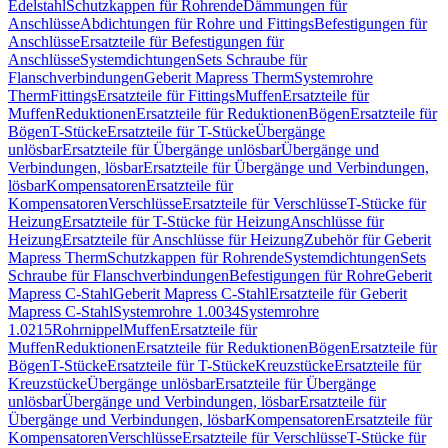
Edelstahl
Schutzkappen für Rohrende
Dämmungen für
Anschlüsse
Abdichtungen für Rohre und Fittings
Befestigungen für
Anschlüsse
Ersatzteile für Befestigungen für
Anschlüsse
Systemdichtungen
Sets Schraube für
Flanschverbindungen
Geberit Mapress Therm
Systemrohre
Therm
Fittings
Ersatzteile für Fittings
Muffen
Ersatzteile für
Muffen
Reduktionen
Ersatzteile für Reduktionen
Bögen
Ersatzteile für
Bögen
T-Stücke
Ersatzteile für T-Stücke
Übergänge
unlösbar
Ersatzteile für Übergänge unlösbar
Übergänge und
Verbindungen, lösbar
Ersatzteile für Übergänge und Verbindungen,
lösbar
Kompensatoren
Ersatzteile für
Kompensatoren
Verschlüsse
Ersatzteile für Verschlüsse
T-Stücke für
Heizung
Ersatzteile für T-Stücke für Heizung
Anschlüsse für
Heizung
Ersatzteile für Anschlüsse für Heizung
Zubehör für Geberit
Mapress Therm
Schutzkappen für Rohrende
Systemdichtungen
Sets
Schraube für Flanschverbindungen
Befestigungen für Rohre
Geberit
Mapress C-Stahl
Geberit Mapress C-Stahl
Ersatzteile für Geberit
Mapress C-Stahl
Systemrohre 1.0034
Systemrohre
1.0215
Rohrnippel
Muffen
Ersatzteile für
Muffen
Reduktionen
Ersatzteile für Reduktionen
Bögen
Ersatzteile für
Bögen
T-Stücke
Ersatzteile für T-Stücke
Kreuzstücke
Ersatzteile für
Kreuzstücke
Übergänge unlösbar
Ersatzteile für Übergänge
unlösbar
Übergänge und Verbindungen, lösbar
Ersatzteile für
Übergänge und Verbindungen, lösbar
Kompensatoren
Ersatzteile für
Kompensatoren
Verschlüsse
Ersatzteile für Verschlüsse
T-Stücke für